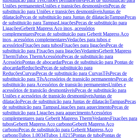
substituição para Tês
Uniões permanentes
Peças de substituição para
Uniões permanentes
Uniões e transições desmontáveis
Peças de
substituição para Uniões e transições desmontáveis
Juntas de
dilatação
Peças de substituição para Juntas de dilatação
Tampas
Peças
de substituição para Tampas
Ligações
Peças de substituição para
Ligações
Geberit Mapress Aço inox, acessórios
complementares
Peças de substituição para Geberit Mapress Aço
inox, acessórios complementares
Vedações para tubos e
acessórios
Fixações para tubos
Fixações para ligações
Peças de
substituição para Fixações para ligações
Vedantes
Geberit Mapress
Therm
Tubos Therm
Acessório
Peças de substituição para
Acessório
Pontas de abocardar
Peças de substituição para Pontas de
abocardar
Reduções
Peças de substituição para
Reduções
Curvas
Peças de substituição para Curvas
Tês
Peças de
substituição para Tês
Acessórios de transição permanentes
Peças de
substituição para Acessórios de transição permanentes
Uniões e
acessórios de transição desmontáveis
Peças de substituição para
Uniões e acessórios de transição desmontáveis
Juntas de
dilatação
Peças de substituição para Juntas de dilatação
Tampas
Peças
de substituição para Tampas
Ligações para aquecimento
Peças de
substituição para Ligações para aquecimento
Acessórios
complementares para Geberit Mapress Therm
Vedantes
Fixações para
tubos
Geberit Mapress Aço carbono
Geberit Mapress Aço
carbono
Peças de substituição para Geberit Mapress Aço
carbono
Tubos 1.0034
Tubos 1.0215
Pontas de tubo
Pontas de