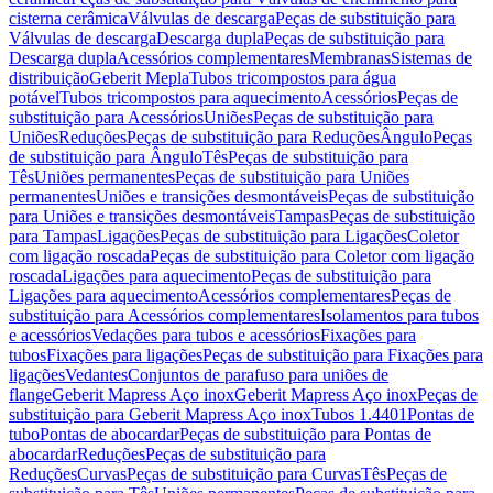
cisterna cerâmica
Válvulas de descarga
Peças de substituição para
Válvulas de descarga
Descarga dupla
Peças de substituição para
Descarga dupla
Acessórios complementares
Membranas
Sistemas de
distribuição
Geberit Mepla
Tubos tricompostos para água
potável
Tubos tricompostos para aquecimento
Acessórios
Peças de
substituição para Acessórios
Uniões
Peças de substituição para
Uniões
Reduções
Peças de substituição para Reduções
Ângulo
Peças
de substituição para Ângulo
Tês
Peças de substituição para
Tês
Uniões permanentes
Peças de substituição para Uniões
permanentes
Uniões e transições desmontáveis
Peças de substituição
para Uniões e transições desmontáveis
Tampas
Peças de substituição
para Tampas
Ligações
Peças de substituição para Ligações
Coletor
com ligação roscada
Peças de substituição para Coletor com ligação
roscada
Ligações para aquecimento
Peças de substituição para
Ligações para aquecimento
Acessórios complementares
Peças de
substituição para Acessórios complementares
Isolamentos para tubos
e acessórios
Vedações para tubos e acessórios
Fixações para
tubos
Fixações para ligações
Peças de substituição para Fixações para
ligações
Vedantes
Conjuntos de parafuso para uniões de
flange
Geberit Mapress Aço inox
Geberit Mapress Aço inox
Peças de
substituição para Geberit Mapress Aço inox
Tubos 1.4401
Pontas de
tubo
Pontas de abocardar
Peças de substituição para Pontas de
abocardar
Reduções
Peças de substituição para
Reduções
Curvas
Peças de substituição para Curvas
Tês
Peças de