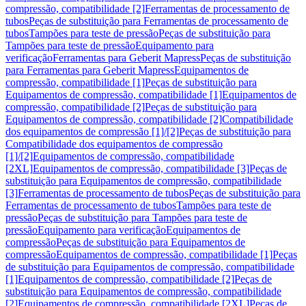
compressão, compatibilidade [2]
Ferramentas de processamento de
tubos
Peças de substituição para Ferramentas de processamento de
tubos
Tampões para teste de pressão
Peças de substituição para
Tampões para teste de pressão
Equipamento para
verificação
Ferramentas para Geberit Mapress
Peças de substituição
para Ferramentas para Geberit Mapress
Equipamentos de
compressão, compatibilidade [1]
Peças de substituição para
Equipamentos de compressão, compatibilidade [1]
Equipamentos de
compressão, compatibilidade [2]
Peças de substituição para
Equipamentos de compressão, compatibilidade [2]
Compatibilidade
dos equipamentos de compressão [1]/[2]
Peças de substituição para
Compatibilidade dos equipamentos de compressão
[1]/[2]
Equipamentos de compressão, compatibilidade
[2XL]
Equipamentos de compressão, compatibilidade [3]
Peças de
substituição para Equipamentos de compressão, compatibilidade
[3]
Ferramentas de processamento de tubos
Peças de substituição para
Ferramentas de processamento de tubos
Tampões para teste de
pressão
Peças de substituição para Tampões para teste de
pressão
Equipamento para verificação
Equipamentos de
compressão
Peças de substituição para Equipamentos de
compressão
Equipamentos de compressão, compatibilidade [1]
Peças
de substituição para Equipamentos de compressão, compatibilidade
[1]
Equipamentos de compressão, compatibilidade [2]
Peças de
substituição para Equipamentos de compressão, compatibilidade
[2]
Equipamentos de compressão, compatibilidade [2XL]
Peças de