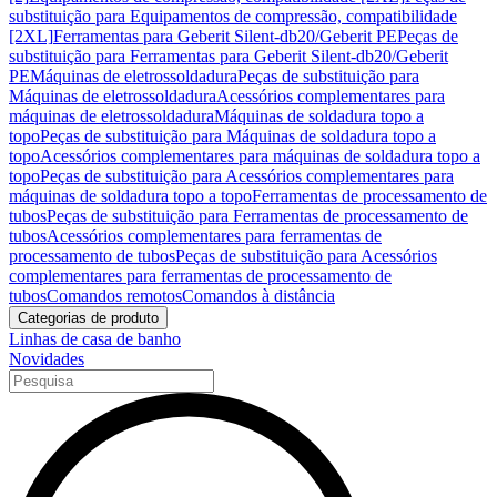
substituição para Equipamentos de compressão, compatibilidade
[2XL]
Ferramentas para Geberit Silent-db20/Geberit PE
Peças de
substituição para Ferramentas para Geberit Silent-db20/Geberit
PE
Máquinas de eletrossoldadura
Peças de substituição para
Máquinas de eletrossoldadura
Acessórios complementares para
máquinas de eletrossoldadura
Máquinas de soldadura topo a
topo
Peças de substituição para Máquinas de soldadura topo a
topo
Acessórios complementares para máquinas de soldadura topo a
topo
Peças de substituição para Acessórios complementares para
máquinas de soldadura topo a topo
Ferramentas de processamento de
tubos
Peças de substituição para Ferramentas de processamento de
tubos
Acessórios complementares para ferramentas de
processamento de tubos
Peças de substituição para Acessórios
complementares para ferramentas de processamento de
tubos
Comandos remotos
Comandos à distância
Categorias de produto
Linhas de casa de banho
Novidades