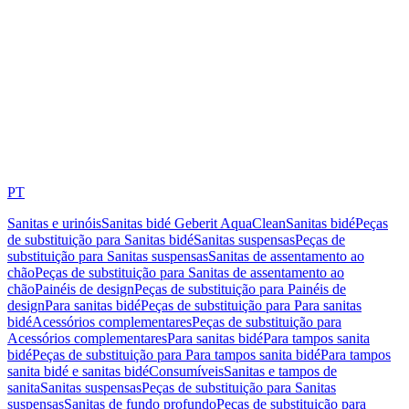
PT
Sanitas e urinóis
Sanitas bidé Geberit AquaClean
Sanitas bidé
Peças
de substituição para Sanitas bidé
Sanitas suspensas
Peças de
substituição para Sanitas suspensas
Sanitas de assentamento ao
chão
Peças de substituição para Sanitas de assentamento ao
chão
Painéis de design
Peças de substituição para Painéis de
design
Para sanitas bidé
Peças de substituição para Para sanitas
bidé
Acessórios complementares
Peças de substituição para
Acessórios complementares
Para sanitas bidé
Para tampos sanita
bidé
Peças de substituição para Para tampos sanita bidé
Para tampos
sanita bidé e sanitas bidé
Consumíveis
Sanitas e tampos de
sanita
Sanitas suspensas
Peças de substituição para Sanitas
suspensas
Sanitas de fundo profundo
Peças de substituição para