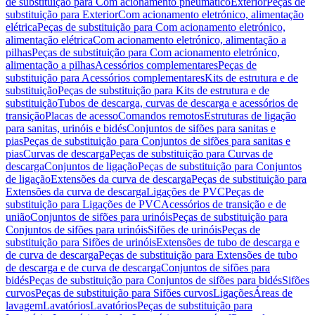
de substituição para Com acionamento pneumático
Exterior
Peças de
substituição para Exterior
Com acionamento eletrónico, alimentação
elétrica
Peças de substituição para Com acionamento eletrónico,
alimentação elétrica
Com acionamento eletrónico, alimentação a
pilhas
Peças de substituição para Com acionamento eletrónico,
alimentação a pilhas
Acessórios complementares
Peças de
substituição para Acessórios complementares
Kits de estrutura e de
substituição
Peças de substituição para Kits de estrutura e de
substituição
Tubos de descarga, curvas de descarga e acessórios de
transição
Placas de acesso
Comandos remotos
Estruturas de ligação
para sanitas, urinóis e bidés
Conjuntos de sifões para sanitas e
pias
Peças de substituição para Conjuntos de sifões para sanitas e
pias
Curvas de descarga
Peças de substituição para Curvas de
descarga
Conjuntos de ligação
Peças de substituição para Conjuntos
de ligação
Extensões da curva de descarga
Peças de substituição para
Extensões da curva de descarga
Ligações de PVC
Peças de
substituição para Ligações de PVC
Acessórios de transição e de
união
Conjuntos de sifões para urinóis
Peças de substituição para
Conjuntos de sifões para urinóis
Sifões de urinóis
Peças de
substituição para Sifões de urinóis
Extensões de tubo de descarga e
de curva de descarga
Peças de substituição para Extensões de tubo
de descarga e de curva de descarga
Conjuntos de sifões para
bidés
Peças de substituição para Conjuntos de sifões para bidés
Sifões
curvos
Peças de substituição para Sifões curvos
Ligações
Áreas de
lavagem
Lavatórios
Lavatórios
Peças de substituição para