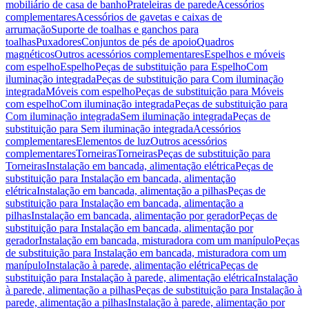
mobiliário de casa de banho
Prateleiras de parede
Acessórios
complementares
Acessórios de gavetas e caixas de
arrumação
Suporte de toalhas e ganchos para
toalhas
Puxadores
Conjuntos de pés de apoio
Quadros
magnéticos
Outros acessórios complementares
Espelhos e móveis
com espelho
Espelho
Peças de substituição para Espelho
Com
iluminação integrada
Peças de substituição para Com iluminação
integrada
Móveis com espelho
Peças de substituição para Móveis
com espelho
Com iluminação integrada
Peças de substituição para
Com iluminação integrada
Sem iluminação integrada
Peças de
substituição para Sem iluminação integrada
Acessórios
complementares
Elementos de luz
Outros acessórios
complementares
Torneiras
Torneiras
Peças de substituição para
Torneiras
Instalação em bancada, alimentação elétrica
Peças de
substituição para Instalação em bancada, alimentação
elétrica
Instalação em bancada, alimentação a pilhas
Peças de
substituição para Instalação em bancada, alimentação a
pilhas
Instalação em bancada, alimentação por gerador
Peças de
substituição para Instalação em bancada, alimentação por
gerador
Instalação em bancada, misturadora com um manípulo
Peças
de substituição para Instalação em bancada, misturadora com um
manípulo
Instalação à parede, alimentação elétrica
Peças de
substituição para Instalação à parede, alimentação elétrica
Instalação
à parede, alimentação a pilhas
Peças de substituição para Instalação à
parede, alimentação a pilhas
Instalação à parede, alimentação por