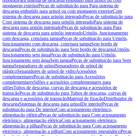
rebordo
Para sistema de descarga embutido para urinol ou com
montagem exterior
Peças de substituição para Para sistema de
descarga embutido para urinol ou com montagem exterior
Com
sistema de descarga para urinóis integrado
Peças de substituição para
Com sistema de descarga para urinóis integrado
Para sistema de
descarga para urinóis integrado
Peças de substituição para Para
sistema de descarga para urinóis integrado
Urinóis, funcionamento
com descarga, com/para tampa
Peças de substituição para Urinóis,
funcionamento com descarga, com/para tampa
Sem bordo de
descarga
Peças de substituição para Sem bordo de descarga
Urinóis,
funcionamento sem água
Peças de substituição para Urinóis,
funcionamento sem água
Sem tampa
Peças de substituição para Sem
tampa
Separadores de urinol
Separadores de urinol de
plástico
Separadores de urinol de vidro
Acessórios
complementares
Peças de substituição para Acessórios
complementares
Sifões e acessórios complementares para
sifões
Tubos de descarga, curvas de descarga e acessórios de
transição
Peças de substituição para Tubos de descarga, curvas de
descarga e acessórios de transição
Material de fixação
Distribuidor de
descarga
Sistemas de descarga para urinol
De interior
Peças de
substituição para De interior
Com acionamento eletrónico,
alimentação elétrica
Peças de substituição para Com acionamento
eletrónico, alimentação elétrica
Com acionamento eletrónico,
alimentação a pilhas
Peças de substituição para Com acionamento
eletrónico, alimentação a pilhas
Com acionamento pneumático
Peças