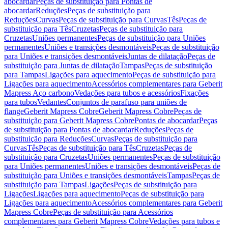
abocardar
Peças de substituição para Pontas de
abocardar
Reduções
Peças de substituição para
Reduções
Curvas
Peças de substituição para Curvas
Tês
Peças de
substituição para Tês
Cruzetas
Peças de substituição para
Cruzetas
Uniões permanentes
Peças de substituição para Uniões
permanentes
Uniões e transições desmontáveis
Peças de substituição
para Uniões e transições desmontáveis
Juntas de dilatação
Peças de
substituição para Juntas de dilatação
Tampas
Peças de substituição
para Tampas
Ligações para aquecimento
Peças de substituição para
Ligações para aquecimento
Acessórios complementares para Geberit
Mapress Aço carbono
Vedações para tubos e acessórios
Fixações
para tubos
Vedantes
Conjuntos de parafuso para uniões de
flange
Geberit Mapress Cobre
Geberit Mapress Cobre
Peças de
substituição para Geberit Mapress Cobre
Pontas de abocardar
Peças
de substituição para Pontas de abocardar
Reduções
Peças de
substituição para Reduções
Curvas
Peças de substituição para
Curvas
Tês
Peças de substituição para Tês
Cruzetas
Peças de
substituição para Cruzetas
Uniões permanentes
Peças de substituição
para Uniões permanentes
Uniões e transições desmontáveis
Peças de
substituição para Uniões e transições desmontáveis
Tampas
Peças de
substituição para Tampas
Ligações
Peças de substituição para
Ligações
Ligações para aquecimento
Peças de substituição para
Ligações para aquecimento
Acessórios complementares para Geberit
Mapress Cobre
Peças de substituição para Acessórios
complementares para Geberit Mapress Cobre
Vedações para tubos e