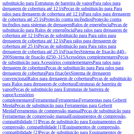
substituição para Estruturas de barreira de vapor
Para ralos para
drenagem de cobertura até 12 l/s
Peças de substituição para Para
ralos para drenagem de cobertura até 12 l/s
Para ralos para drenagem
de cobertura até 25 l/s
Proteção contra incêndios
Proteção contra
incêndios para sistemas de drenagem
Ralos de emergência
Peças de
substituição para Ralos de emergência
Para ralos para drenagem de
cobertura até 12 l/s
Peças de substituição para Para ralos para
drenagem de cobertura até 12 l/s
Para ralos para drenagem de
cobertura até 25 l/s
Peças de substituição para Para ralos para
drenagem de cobertura até 25 l/s
Fixações
Sistema de fixação d40–
200
Sistema de fixação d250–315
Acessórios complementares
Peças
de substituição para Acessórios complementares
Para ralos para
drenagem de cobertura
Peças de substituição para Para ralos para
drenagem de cobertura
Para fixações
Sistema de drenagem
convencional
Ralos para drenagem de cobertura
Peças de substituição
para Ralos para drenagem de cobertura
Estruturas de barreira de
vapor
Peças de substituição para Estruturas de barreira de
vapor
Acessórios
complementares
Ferramentas
Ferramentas
Ferramentas para Geberit
Mepla
Peças de substituição para Ferramentas para Geberit
Mepla
Ferramentas de compressão manual
Peças de substituição para
Ferramentas de compressão manual
Equipamentos de compressão,
compatibilidade [1]
Peças de substituição para Equipamentos de
compressão, compatibilidade [1]
Equipamentos de compressão,
compatibilidade [2]
Peças de substituição para Equipamentos de