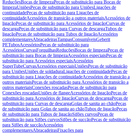
Reduções
Bocas de limpeza
Peças de substituição para Bocas de
limpeza
Uniões
Peças de substituição para Uniões
Ligações de
continuidade
Peças de substituição para Ligações de
continuidade
Acessórios de transição a outros materiais
Acessórios de
ligação
Peças de substituição para Acessórios de ligação
Curvas de
descarga
Peças de substituição para Curvas de descarga
Tubos de
ligação
Peças de substituição para Tubos de ligação
Acessórios
complementares
Abraçadeiras
Tampas
Consumíveis
Geberit
PE
Tubos
Acessórios
Peças de substituição para
Acessórios
Curvas
Forquilhas
Reduções
Bocas de limpeza
Peças de
substituição para Bocas de limpeza
Acessórios especiais
Peças de
substituição para Acessórios especiais
Acessórios
SuperTube
Curvas
Acessórios especiais
Uniões
Peças de substituição
para Uniões
Uniões de soldadura
Ligações de continuidade
Peças de
substituição para Ligações de continuidade
Acessórios de transição a
outros materiais
Peças de substituição para Acessórios de transição a
outros materiais
Conexões roscadas
Peças de substituição para
Conexões roscadas
Uniões de flange
Acessórios de ligação
Peças de
substituição para Acessórios de ligação
Curvas de descarga
Peças de
substituição para Curvas de descarga
Golas de sanita ao chão
Peças
de substituição para Golas de sanita ao chão
Tubos de ligação
Peças
de substituição para Tubos de ligação
Sifões curvos
Peças de
substituição para Sifões curvos
Sifões de sucção
Peças de substituição
para Sifões de sucção
Acessórios
complementares
Abraçadeiras
Fixações para