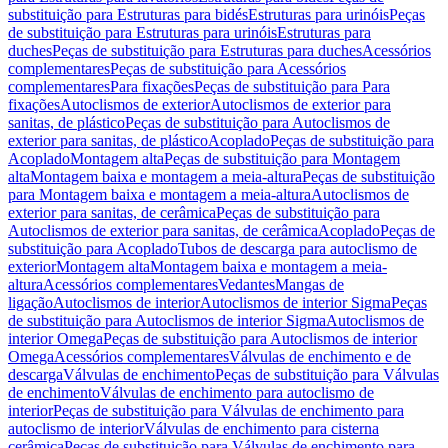
substituição para Estruturas para bidés
Estruturas para urinóis
Peças
de substituição para Estruturas para urinóis
Estruturas para
duches
Peças de substituição para Estruturas para duches
Acessórios
complementares
Peças de substituição para Acessórios
complementares
Para fixações
Peças de substituição para Para
fixações
Autoclismos de exterior
Autoclismos de exterior para
sanitas, de plástico
Peças de substituição para Autoclismos de
exterior para sanitas, de plástico
Acoplado
Peças de substituição para
Acoplado
Montagem alta
Peças de substituição para Montagem
alta
Montagem baixa e montagem a meia-altura
Peças de substituição
para Montagem baixa e montagem a meia-altura
Autoclismos de
exterior para sanitas, de cerâmica
Peças de substituição para
Autoclismos de exterior para sanitas, de cerâmica
Acoplado
Peças de
substituição para Acoplado
Tubos de descarga para autoclismo de
exterior
Montagem alta
Montagem baixa e montagem a meia-
altura
Acessórios complementares
Vedantes
Mangas de
ligação
Autoclismos de interior
Autoclismos de interior Sigma
Peças
de substituição para Autoclismos de interior Sigma
Autoclismos de
interior Omega
Peças de substituição para Autoclismos de interior
Omega
Acessórios complementares
Válvulas de enchimento e de
descarga
Válvulas de enchimento
Peças de substituição para Válvulas
de enchimento
Válvulas de enchimento para autoclismo de
interior
Peças de substituição para Válvulas de enchimento para
autoclismo de interior
Válvulas de enchimento para cisterna
cerâmica
Peças de substituição para Válvulas de enchimento para