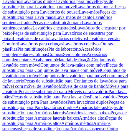
Lavatórios
Lavatórios duplos
Lavatórios para móvel
Peças de
substituição para Lavatórios para móvel
Lavatórios de pousar
Peças
de substituição para Lavatórios de pousar
Lava-mãos
Peças de
substituição para Lava-mãos
Lava-mãos de canto
Lavatórios
semiencastrados
Peças de substituição para Lavatórios
semiencastrados
Lavatórios encastrados
Lavatórios de encastrar por
baixo
Peças de substituição para Lavatórios de encastrar por
baixo
Lavatórios de canto
Lavatórios coletivos
Lavatórios versão
Comfort
Lavatórios para crianças
Lavatórios coletivos
Outras
pias
Pias
Pia multifunções
Pia de laboratório
Acessórios
complementares
Colunas
Colunas
Semicolunas
Acessórios
complementares
Acabamento
Material de fixação
Conjuntos de
lavatório com móvel
Conjuntos de lava-mãos com móvel
Peças de
substituição para Conjuntos de lava-mãos com móvel
Conjuntos de
lavatório com móvel
Conjuntos de lavatórios para móvel com móvel
de lavatório
Peças de substituição para Conjuntos de lavatórios para
móvel com móvel de lavatório
Móveis de casa de banho
Móveis para
lavatório
Peças de substituição para Móveis para lavatório
Para lava-
mãos
Peças de substituição para Para lava-mãos
Para lavatórios
Peças
de substituição para Para lavatórios
Para lavatórios duplos
Peças de
substituição para Para lavatórios duplos
Armários laterais
Peças de
substituição para Armários laterais
Armários laterais baixos
Peças de
substituição para Armários laterais baixos
Armários altos
Peças de
substituição para Armários altos
Armários médios
Armários
suspensos
Peças de substituição para Armários suspensos
Outro