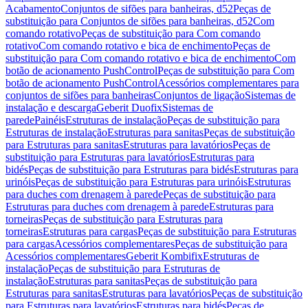
Acabamento
Conjuntos de sifões para banheiras, d52
Peças de
substituição para Conjuntos de sifões para banheiras, d52
Com
comando rotativo
Peças de substituição para Com comando
rotativo
Com comando rotativo e bica de enchimento
Peças de
substituição para Com comando rotativo e bica de enchimento
Com
botão de acionamento PushControl
Peças de substituição para Com
botão de acionamento PushControl
Acessórios complementares para
conjuntos de sifões para banheiras
Conjuntos de ligação
Sistemas de
instalação e descarga
Geberit Duofix
Sistemas de
parede
Painéis
Estruturas de instalação
Peças de substituição para
Estruturas de instalação
Estruturas para sanitas
Peças de substituição
para Estruturas para sanitas
Estruturas para lavatórios
Peças de
substituição para Estruturas para lavatórios
Estruturas para
bidés
Peças de substituição para Estruturas para bidés
Estruturas para
urinóis
Peças de substituição para Estruturas para urinóis
Estruturas
para duches com drenagem à parede
Peças de substituição para
Estruturas para duches com drenagem à parede
Estruturas para
torneiras
Peças de substituição para Estruturas para
torneiras
Estruturas para cargas
Peças de substituição para Estruturas
para cargas
Acessórios complementares
Peças de substituição para
Acessórios complementares
Geberit Kombifix
Estruturas de
instalação
Peças de substituição para Estruturas de
instalação
Estruturas para sanitas
Peças de substituição para
Estruturas para sanitas
Estruturas para lavatórios
Peças de substituição
para Estruturas para lavatórios
Estruturas para bidés
Peças de