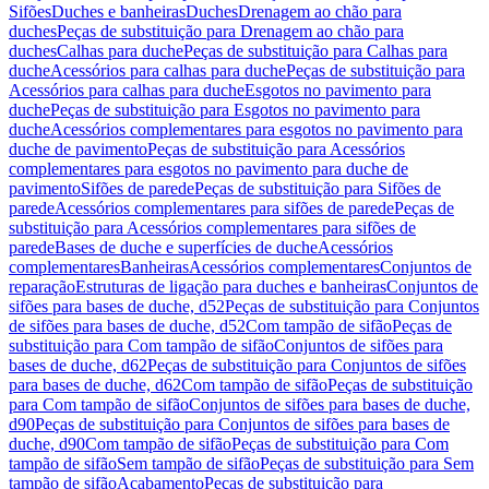
Sifões
Duches e banheiras
Duches
Drenagem ao chão para
duches
Peças de substituição para Drenagem ao chão para
duches
Calhas para duche
Peças de substituição para Calhas para
duche
Acessórios para calhas para duche
Peças de substituição para
Acessórios para calhas para duche
Esgotos no pavimento para
duche
Peças de substituição para Esgotos no pavimento para
duche
Acessórios complementares para esgotos no pavimento para
duche de pavimento
Peças de substituição para Acessórios
complementares para esgotos no pavimento para duche de
pavimento
Sifões de parede
Peças de substituição para Sifões de
parede
Acessórios complementares para sifões de parede
Peças de
substituição para Acessórios complementares para sifões de
parede
Bases de duche e superfícies de duche
Acessórios
complementares
Banheiras
Acessórios complementares
Conjuntos de
reparação
Estruturas de ligação para duches e banheiras
Conjuntos de
sifões para bases de duche, d52
Peças de substituição para Conjuntos
de sifões para bases de duche, d52
Com tampão de sifão
Peças de
substituição para Com tampão de sifão
Conjuntos de sifões para
bases de duche, d62
Peças de substituição para Conjuntos de sifões
para bases de duche, d62
Com tampão de sifão
Peças de substituição
para Com tampão de sifão
Conjuntos de sifões para bases de duche,
d90
Peças de substituição para Conjuntos de sifões para bases de
duche, d90
Com tampão de sifão
Peças de substituição para Com
tampão de sifão
Sem tampão de sifão
Peças de substituição para Sem
tampão de sifão
Acabamento
Peças de substituição para