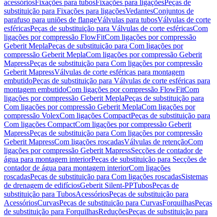
acessórios
Fixações para tubos
Fixações para ligações
Peças de
substituição para Fixações para ligações
Vedantes
Conjuntos de
parafuso para uniões de flange
Válvulas para tubos
Válvulas de corte
esféricas
Peças de substituição para Válvulas de corte esféricas
Com
ligações por compressão FlowFit
Com ligações por compressão
Geberit Mepla
Peças de substituição para Com ligações por
compressão Geberit Mepla
Com ligações por compressão Geberit
Mapress
Peças de substituição para Com ligações por compressão
Geberit Mapress
Válvulas de corte esféricas para montagem
embutido
Peças de substituição para Válvulas de corte esféricas para
montagem embutido
Com ligações por compressão FlowFit
Com
ligações por compressão Geberit Mepla
Peças de substituição para
Com ligações por compressão Geberit Mepla
Com ligações por
compressão Volex
Com ligações Compact
Peças de substituição para
Com ligações Compact
Com ligações por compressão Geberit
Mapress
Peças de substituição para Com ligações por compressão
Geberit Mapress
Com ligações roscadas
Válvulas de retenção
Com
ligações por compressão Geberit Mapress
Secções de contador de
água para montagem interior
Peças de substituição para Secções de
contador de água para montagem interior
Com ligações
roscadas
Peças de substituição para Com ligações roscadas
Sistemas
de drenagem de edifícios
Geberit Silent-PP
Tubos
Peças de
substituição para Tubos
Acessórios
Peças de substituição para
Acessórios
Curvas
Peças de substituição para Curvas
Forquilhas
Peças
de substituição para Forquilhas
Reduções
Peças de substituição para