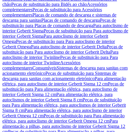
chão
Peças de substituição para Bidés ao chão
Acessórios
complementares
Peças de substituição para Acessórios
complementares
Placas de comando de descarga e sistemas de
descarga para sanitas
Placas de comando de descarga
Peças de
substituição para Placas de comando de descarga
Para autoclismo de
interior Geberit Sigma
Peças de substituição para Para autoclismo de
interior Geberit Sigma
Para autoclismo de interior Geberit
Omega
Peças de substituição para Para autoclismo de interior
Geberit Omega
Para autoclismo de interior Geberit Delta
Peças de
substituição para Para autoclismo de interior Geberit Delta
Para
autoclismo de interior Twinline
Peças de substituição para Para
autoclismo de interior Twinline
Acessórios
complementares
Consumíveis
Sistemas de descarga para sanitas com
acionamento eletrónico
Peças de substituição para Sistemas de
descarga para sanitas com acionamento eletrónico
Para alimentação
elétrica, para autoclismo de interior Geberit Sigma 12 cm
Peças de
substituição para Para alimentação elétrica, para autoclismo de
interior Geberit Sigma 12 cm
Para alimentação elétrica, para
autoclismos de interior Geberit Sigma 8 cm
Peças de substituição
para Para alimentação elétrica, para autoclismos de interior Geberit
Sigma 8 cm
Para alimentação elétrica, para autoclismo de interior
Geberit Omega 12 cm
Peças de substituição para Para alimentação
elétrica, para autoclismo de interior Geberit Omega 12 cm
Para
alimentação a pilhas, para autoclismo de interior Geberit Sigma 12
cm
Peças de substituição para Para alimentação a pilhas, para