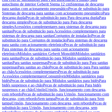
autoclismo de interior Geberit Sigma 12 cm
Sistemas de descarga
para sanitas com acionamento pneumático
Peças de substituição para
Sistemas de descarga para sanitas com acionamento pneumático
Para
descarga dupla
Peças de substituição para Para descarga dupla
Para
descarga simples
Peças de substituição para Para descarga
simples
Acessórios complementares para sistemas de descarga para
sanitas
Peças de substituição para Acessórios complementares para
sistemas de descarga para sanitas
Conjuntos de instalação
Peças de
substituição para Conjuntos de instalação
Para sistemas de descarga
para sanita com acionamento eletrónico
Peças de substituição para
Para sistemas de descarga para sanita com acionamento
eletrónico
Módulos sanitários Geberit Monolith
Módulos sanitários
para sanitas
Peças de substituição para Módulos sanitários para
sanitas
Para sanitas suspensas
Peças de substituição para Para sanitas
suspensas
Para sanitas ao chão
Peças de substituição para Para sanitas
ao chão
Acessórios complementares
Peças de substituição para
Acessórios complementares
Consumíveis
Módulos sanitários para
bidés
Peças de substituição para Módulos sanitários para bidés
Para
bidés suspensos e ao chão
Peças de substituição para Para bidés
suspensos e ao chão
Urinóis
Urinóis, funcionamento com descarga,
com rebordo
Peças de substituição para Urinóis, funcionamento com
descarga, com rebordo
Sem tampa
Peças de substituição para Sem
tampa
Urinóis, funcionamento com descarga, sem rebordo
Peças de
substituição para Urinóis, funcionamento com descarga, sem