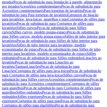
gerador
Peças de substituição para Instalação à parede, alimentação
por gerador
Acessórios complementares
Peças de substituição para
Acessórios complementares
Para torneiras de lavatório
Peças de
substituição para Para torneiras de lavatório
Estruturas de ligação
para lavatórios, lava-loiças, aparelhos e pias
Conjuntos de sifões para
lavatórios
Peças de substituição para Conjuntos de sifões para
lavatórios
Sifões curvos
Peças de substituição para Sifões
curvos
Sifões curvos, modelo poupa-espaço
Peças de substituição
para Sifões curvos, modelo poupa-espaço
Sifões de tubo interior para
lavatórios
Peças de substituição para Sifões de tubo interior para
lavatórios
Sifões de tubo interior para lavatórios, modelo
economizador de espaço
Peças de substituição para Sifões de tubo
interior para lavatórios, modelo economizador de espaço
Sifões
embutidos
Peças de substituição para Sifões embutidos
Ligações ao
lavatório
Peças de substituição para Ligações ao
lavatório
Tampas
Ligações
Peças de substituição para
Ligações
Conjuntos de sifões para lava-loiças
Peças de substituição
para Conjuntos de sifões para lava-loiças
Sifões curvos
Peças de
substituição para Sifões curvos
Acessórios complementares
Peças de
substituição para Acessórios complementares
Conjuntos de sifões
para aparelhos
Peças de substituição para Conjuntos de sifões para
aparelhos
Sifões embutidos
Peças de substituição para Sifões
embutidos
Sifões exteriores
Peças de substituição para Sifões
exteriores
Conjuntos de sifões para pias
Peças de substituição para
Conjuntos de sifões para pias
Sifões
Peças de substituição para