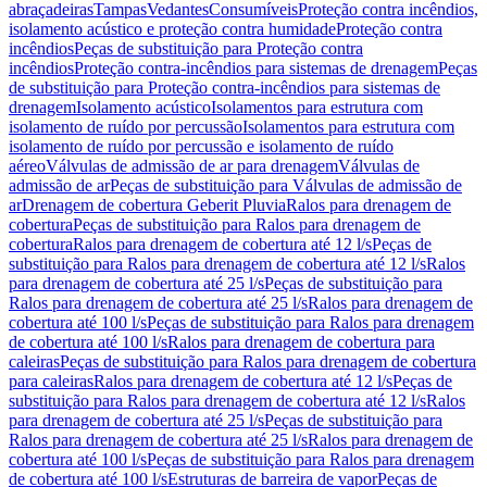
abraçadeiras
Tampas
Vedantes
Consumíveis
Proteção contra incêndios,
isolamento acústico e proteção contra humidade
Proteção contra
incêndios
Peças de substituição para Proteção contra
incêndios
Proteção contra-incêndios para sistemas de drenagem
Peças
de substituição para Proteção contra-incêndios para sistemas de
drenagem
Isolamento acústico
Isolamentos para estrutura com
isolamento de ruído por percussão
Isolamentos para estrutura com
isolamento de ruído por percussão e isolamento de ruído
aéreo
Válvulas de admissão de ar para drenagem
Válvulas de
admissão de ar
Peças de substituição para Válvulas de admissão de
ar
Drenagem de cobertura Geberit Pluvia
Ralos para drenagem de
cobertura
Peças de substituição para Ralos para drenagem de
cobertura
Ralos para drenagem de cobertura até 12 l/s
Peças de
substituição para Ralos para drenagem de cobertura até 12 l/s
Ralos
para drenagem de cobertura até 25 l/s
Peças de substituição para
Ralos para drenagem de cobertura até 25 l/s
Ralos para drenagem de
cobertura até 100 l/s
Peças de substituição para Ralos para drenagem
de cobertura até 100 l/s
Ralos para drenagem de cobertura para
caleiras
Peças de substituição para Ralos para drenagem de cobertura
para caleiras
Ralos para drenagem de cobertura até 12 l/s
Peças de
substituição para Ralos para drenagem de cobertura até 12 l/s
Ralos
para drenagem de cobertura até 25 l/s
Peças de substituição para
Ralos para drenagem de cobertura até 25 l/s
Ralos para drenagem de
cobertura até 100 l/s
Peças de substituição para Ralos para drenagem
de cobertura até 100 l/s
Estruturas de barreira de vapor
Peças de