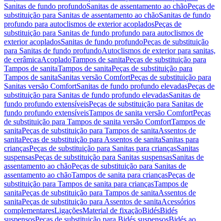
Sanitas de fundo profundo
Sanitas de assentamento ao chão
Peças de
substituição para Sanitas de assentamento ao chão
Sanitas de fundo
profundo para autoclismos de exterior acoplados
Peças de
substituição para Sanitas de fundo profundo para autoclismos de
exterior acoplados
Sanitas de fundo profundo
Peças de substituição
para Sanitas de fundo profundo
Autoclismos de exterior para sanitas,
de cerâmica
Acoplado
Tampos de sanita
Peças de substituição para
Tampos de sanita
Tampos de sanita
Peças de substituição para
Tampos de sanita
Sanitas versão Comfort
Peças de substituição para
Sanitas versão Comfort
Sanitas de fundo profundo elevadas
Peças de
substituição para Sanitas de fundo profundo elevadas
Sanitas de
fundo profundo extensíveis
Peças de substituição para Sanitas de
fundo profundo extensíveis
Tampos de sanita versão Comfort
Peças
de substituição para Tampos de sanita versão Comfort
Tampos de
sanita
Peças de substituição para Tampos de sanita
Assentos de
sanita
Peças de substituição para Assentos de sanita
Sanitas para
crianças
Peças de substituição para Sanitas para crianças
Sanitas
suspensas
Peças de substituição para Sanitas suspensas
Sanitas de
assentamento ao chão
Peças de substituição para Sanitas de
assentamento ao chão
Tampos de sanita para crianças
Peças de
substituição para Tampos de sanita para crianças
Tampos de
sanita
Peças de substituição para Tampos de sanita
Assentos de
sanita
Peças de substituição para Assentos de sanita
Acessórios
complementares
Ligações
Material de fixação
Bidés
Bidés
suspensos
Peças de substituição para Bidés suspensos
Bidés ao