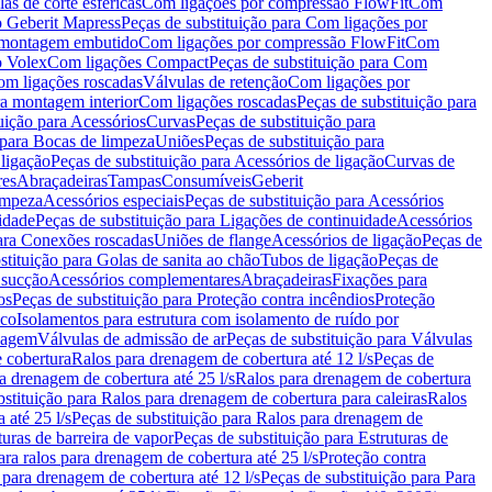
as de corte esféricas
Com ligações por compressão FlowFit
Com
 Geberit Mapress
Peças de substituição para Com ligações por
ra montagem embutido
Com ligações por compressão FlowFit
Com
o Volex
Com ligações Compact
Peças de substituição para Com
m ligações roscadas
Válvulas de retenção
Com ligações por
ra montagem interior
Com ligações roscadas
Peças de substituição para
uição para Acessórios
Curvas
Peças de substituição para
 para Bocas de limpeza
Uniões
Peças de substituição para
 ligação
Peças de substituição para Acessórios de ligação
Curvas de
res
Abraçadeiras
Tampas
Consumíveis
Geberit
limpeza
Acessórios especiais
Peças de substituição para Acessórios
idade
Peças de substituição para Ligações de continuidade
Acessórios
para Conexões roscadas
Uniões de flange
Acessórios de ligação
Peças de
stituição para Golas de sanita ao chão
Tubos de ligação
Peças de
 sucção
Acessórios complementares
Abraçadeiras
Fixações para
os
Peças de substituição para Proteção contra incêndios
Proteção
ico
Isolamentos para estrutura com isolamento de ruído por
enagem
Válvulas de admissão de ar
Peças de substituição para Válvulas
e cobertura
Ralos para drenagem de cobertura até 12 l/s
Peças de
a drenagem de cobertura até 25 l/s
Ralos para drenagem de cobertura
bstituição para Ralos para drenagem de cobertura para caleiras
Ralos
 até 25 l/s
Peças de substituição para Ralos para drenagem de
turas de barreira de vapor
Peças de substituição para Estruturas de
ara ralos para drenagem de cobertura até 25 l/s
Proteção contra
 para drenagem de cobertura até 12 l/s
Peças de substituição para Para