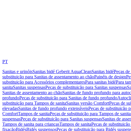
PT
Sanitas e urinóis
Sanitas bidé Geberit AquaClean
Sanitas bidé
Peças de 
substituição para Sanitas de assentamento ao chão
Painéis de design
Pe
substituição para Acessórios complementares
Para sanitas bidé
Para tam
sanita
Sanitas suspensas
Peças de substituição para Sanitas suspensas
Sa
Sanitas de assentamento ao chão
Sanitas de fundo profundo para autoc
profundo
Peças de substituição para Sanitas de fundo profundo
Autocli
substituição para Tampos de sanita
Sanitas versão Comfort
Peças de su
elevadas
Sanitas de fundo profundo extensíveis
Peças de substituição 
Comfort
Tampos de sanita
Peças de substituição para Tampos de sanita
suspensas
Peças de substituição para Sanitas suspensas
Sanitas de ass
Tampos de sanita para crianças
Tampos de sanita
Peças de substituição
fixação
Bidés
Bidés suspensos
Peças de substituição para Bidés suspen