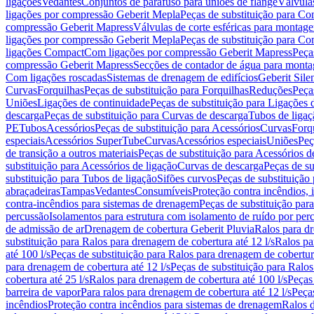
ligações
Vedantes
Conjuntos de parafuso para uniões de flange
Válvula
ligações por compressão Geberit Mepla
Peças de substituição para C
compressão Geberit Mapress
Válvulas de corte esféricas para monta
ligações por compressão Geberit Mepla
Peças de substituição para C
ligações Compact
Com ligações por compressão Geberit Mapress
Peça
compressão Geberit Mapress
Secções de contador de água para monta
Com ligações roscadas
Sistemas de drenagem de edifícios
Geberit Sile
Curvas
Forquilhas
Peças de substituição para Forquilhas
Reduções
Peça
Uniões
Ligações de continuidade
Peças de substituição para Ligações 
descarga
Peças de substituição para Curvas de descarga
Tubos de ligaç
PE
Tubos
Acessórios
Peças de substituição para Acessórios
Curvas
Forq
especiais
Acessórios SuperTube
Curvas
Acessórios especiais
Uniões
Peç
de transição a outros materiais
Peças de substituição para Acessórios de
substituição para Acessórios de ligação
Curvas de descarga
Peças de su
substituição para Tubos de ligação
Sifões curvos
Peças de substituição
abraçadeiras
Tampas
Vedantes
Consumíveis
Proteção contra incêndios,
contra-incêndios para sistemas de drenagem
Peças de substituição par
percussão
Isolamentos para estrutura com isolamento de ruído por per
de admissão de ar
Drenagem de cobertura Geberit Pluvia
Ralos para d
substituição para Ralos para drenagem de cobertura até 12 l/s
Ralos pa
até 100 l/s
Peças de substituição para Ralos para drenagem de cobertura
para drenagem de cobertura até 12 l/s
Peças de substituição para Ralos
cobertura até 25 l/s
Ralos para drenagem de cobertura até 100 l/s
Peças
barreira de vapor
Para ralos para drenagem de cobertura até 12 l/s
Peças
incêndios
Proteção contra incêndios para sistemas de drenagem
Ralos 