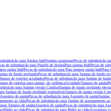
substituição para Sanitas bidé
Sanitas suspensas
Peças de substituição p
ças de substituição para Painéis de design
Para sanitas bidé
Peças de subs
pos sanita bidé
Peças de substituição para Para tampos sanita bidé
Para 
nitas de fundo profundo
Peças de substituição para Sanitas de fundo p
lismos de exterior acoplados
Peças de substituição para Sanitas de fund
smos de exterior para sanitas, de cerâmica
Acoplado
Tampos de sanita
Pe
bstituição para Sanitas versão Comfort
Sanitas de fundo profundo eleva
para Sanitas de fundo profundo extensíveis
Tampos de sanita versão Com
Assentos de sanita
Peças de substituição para Assentos de sanita
Sanitas 
entamento ao chão
Peças de substituição para Sanitas de assentamento ao
 para Tampos de sanita
Assentos de sanita
Peças de substituição para Ass
sos
Bidés ao chão
Peças de substituição para Bidés ao chão
Acessórios c