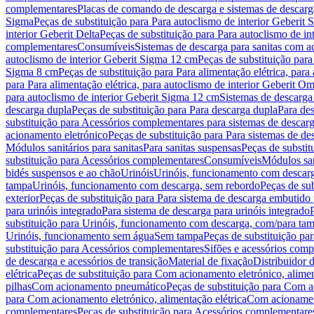
complementares
Placas de comando de descarga e sistemas de descarga
Sigma
Peças de substituição para Para autoclismo de interior Geberit 
interior Geberit Delta
Peças de substituição para Para autoclismo de in
complementares
Consumíveis
Sistemas de descarga para sanitas com a
autoclismo de interior Geberit Sigma 12 cm
Peças de substituição para
Sigma 8 cm
Peças de substituição para Para alimentação elétrica, para
para Para alimentação elétrica, para autoclismo de interior Geberit 
para autoclismo de interior Geberit Sigma 12 cm
Sistemas de descarga
descarga dupla
Peças de substituição para Para descarga dupla
Para de
substituição para Acessórios complementares para sistemas de descarg
acionamento eletrónico
Peças de substituição para Para sistemas de d
Módulos sanitários para sanitas
Para sanitas suspensas
Peças de substit
substituição para Acessórios complementares
Consumíveis
Módulos san
bidés suspensos e ao chão
Urinóis
Urinóis, funcionamento com descar
tampa
Urinóis, funcionamento com descarga, sem rebordo
Peças de su
exterior
Peças de substituição para Para sistema de descarga embutido
para urinóis integrado
Para sistema de descarga para urinóis integrado
substituição para Urinóis, funcionamento com descarga, com/para ta
Urinóis, funcionamento sem água
Sem tampa
Peças de substituição p
substituição para Acessórios complementares
Sifões e acessórios comp
de descarga e acessórios de transição
Material de fixação
Distribuidor 
elétrica
Peças de substituição para Com acionamento eletrónico, alimen
pilhas
Com acionamento pneumático
Peças de substituição para Com 
para Com acionamento eletrónico, alimentação elétrica
Com acionament
complementares
Peças de substituição para Acessórios complementare