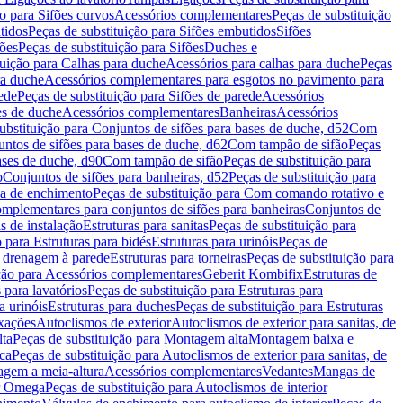
ão para Sifões curvos
Acessórios complementares
Peças de substituição
tidos
Peças de substituição para Sifões embutidos
Sifões
fões
Peças de substituição para Sifões
Duches e
tuição para Calhas para duche
Acessórios para calhas para duche
Peças
ra duche
Acessórios complementares para esgotos no pavimento para
ede
Peças de substituição para Sifões de parede
Acessórios
es de duche
Acessórios complementares
Banheiras
Acessórios
ubstituição para Conjuntos de sifões para bases de duche, d52
Com
untos de sifões para bases de duche, d62
Com tampão de sifão
Peças
ases de duche, d90
Com tampão de sifão
Peças de substituição para
o
Conjuntos de sifões para banheiras, d52
Peças de substituição para
a de enchimento
Peças de substituição para Com comando rotativo e
mplementares para conjuntos de sifões para banheiras
Conjuntos de
s de instalação
Estruturas para sanitas
Peças de substituição para
 para Estruturas para bidés
Estruturas para urinóis
Peças de
m drenagem à parede
Estruturas para torneiras
Peças de substituição para
ição para Acessórios complementares
Geberit Kombifix
Estruturas de
 para lavatórios
Peças de substituição para Estruturas para
a urinóis
Estruturas para duches
Peças de substituição para Estruturas
ixações
Autoclismos de exterior
Autoclismos de exterior para sanitas, de
ta
Peças de substituição para Montagem alta
Montagem baixa e
ica
Peças de substituição para Autoclismos de exterior para sanitas, de
gem a meia-altura
Acessórios complementares
Vedantes
Mangas de
or Omega
Peças de substituição para Autoclismos de interior