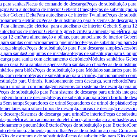
 para sanitas
Placas de comando de descarga
Peças de substituição par
Sigma
Para autoclismo de interior Geberit Omega
Peças de substituição p
terior Geberit Delta
Para autoclismo de interior Twinline
Peças de substit
cionamento eletrónico
Peças de substituição para Sistemas de descarga 
 Para alimentação elétrica, para autoclismo de interior Geberit Sigma 1
 autoclismos de interior Geberit Sigma 8 cm
Para alimentação elétrica, 
Omega 12 cm
Para alimentação a pilhas, para autoclismo de interior Gebe
 para sanitas com acionamento pneumático
Peças de substituição para 
scarga simples
Peças de substituição para Para descarga simples
Acessóri
a para sanitas
Conjuntos de instalação
Peças de substituição para Conjun
escarga para sanita com acionamento eletrónico
Módulos sanitários Geber
uição para Para sanitas suspensas
Para sanitas ao chão
Peças de substitui
itários para bidés
Peças de substituição para Módulos sanitários para bi
ga, com rebordo
Peças de substituição para Urinóis, funcionamento com
bstituição para Urinóis, funcionamento com descarga, sem rebordo
Para
 para urinol ou com montagem exterior
Com sistema de descarga para ur
Peças de substituição para Para sistema de descarga para urinóis integra
mpa
Sem bordo de descarga
Peças de substituição para Sem bordo de des
ara Sem tampa
Separadores de urinol
Separadores de urinol de plástico
Sep
lementares para sifões
Tubos de descarga, curvas de descarga e acessóri
de descarga
Sistemas de descarga para urinol
De interior
Peças de substitu
tação elétrica
Com acionamento eletrónico, alimentação a pilhas
Peças d
acionamento pneumático
Exterior
Peças de substituição para Exterior
Com 
o eletrónico, alimentação a pilhas
Peças de substituição para Com acio
s
Kits de estrutura e de substituição
Peças de substituição para Kits de est