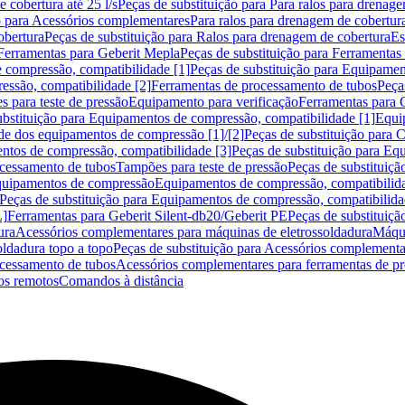
 cobertura até 25 l/s
Peças de substituição para Para ralos para drenage
o para Acessórios complementares
Para ralos para drenagem de cobertur
obertura
Peças de substituição para Ralos para drenagem de cobertura
Es
Ferramentas para Geberit Mepla
Peças de substituição para Ferramentas
 compressão, compatibilidade [1]
Peças de substituição para Equipamen
essão, compatibilidade [2]
Ferramentas de processamento de tubos
Peça
s para teste de pressão
Equipamento para verificação
Ferramentas para 
ubstituição para Equipamentos de compressão, compatibilidade [1]
Equi
de dos equipamentos de compressão [1]/[2]
Peças de substituição para
tos de compressão, compatibilidade [3]
Peças de substituição para Eq
ocessamento de tubos
Tampões para teste de pressão
Peças de substituiçã
Equipamentos de compressão
Equipamentos de compressão, compatibilida
Peças de substituição para Equipamentos de compressão, compatibilida
L]
Ferramentas para Geberit Silent-db20/Geberit PE
Peças de substituiçã
ura
Acessórios complementares para máquinas de eletrossoldadura
Máqui
ldadura topo a topo
Peças de substituição para Acessórios complementa
ocessamento de tubos
Acessórios complementares para ferramentas de p
s remotos
Comandos à distância