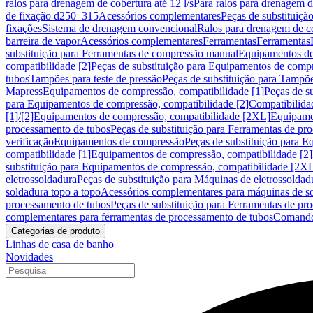
ralos para drenagem de cobertura até 12 l/s
Para ralos para drenagem de
de fixação d250–315
Acessórios complementares
Peças de substituiçã
fixações
Sistema de drenagem convencional
Ralos para drenagem de c
barreira de vapor
Acessórios complementares
Ferramentas
Ferramentas
substituição para Ferramentas de compressão manual
Equipamentos de
compatibilidade [2]
Peças de substituição para Equipamentos de compr
tubos
Tampões para teste de pressão
Peças de substituição para Tampõe
Mapress
Equipamentos de compressão, compatibilidade [1]
Peças de s
para Equipamentos de compressão, compatibilidade [2]
Compatibilida
[1]/[2]
Equipamentos de compressão, compatibilidade [2XL]
Equipamen
processamento de tubos
Peças de substituição para Ferramentas de pr
verificação
Equipamentos de compressão
Peças de substituição para 
compatibilidade [1]
Equipamentos de compressão, compatibilidade [2]
substituição para Equipamentos de compressão, compatibilidade [2X
eletrossoldadura
Peças de substituição para Máquinas de eletrossoldad
soldadura topo a topo
Acessórios complementares para máquinas de so
processamento de tubos
Peças de substituição para Ferramentas de pr
complementares para ferramentas de processamento de tubos
Comando
Categorias de produto
Linhas de casa de banho
Novidades