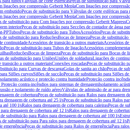
s para tubos
Válvulas de corte esféricas
Peças de substituição para Válvul
om ligações por compressão Geberit Mepla
Com ligações por compressão
gem embutido
Peças de substituição para Válvulas de corte esféricas pa
om ligações por compressão Geberit Mepla
Com ligações por compressã
s de substituição para Com ligações por compressão Geberit Mapress
Co
gem interior
Peças de substituição para Secções de contador de água pa
nt-PP
Tubos
Peças de substituição para Tubos
Acessórios
Peças de substit
s de substituição para Reduções
Bocas de limpeza
Peças de substituição
de continuidade
Acessórios de transição a outros materiais
Acessórios de
ão
Peças de substituição para Tubos de ligação
Acessórios complementa
uilhas
Reduções
Bocas de limpeza
Peças de substituição para Bocas de 
as de substituição para Uniões
Uniões de soldadura
Ligações de continu
 transição a outros materiais
Conexões roscadas
Peças de substituição 
bstituição para Curvas de descarga
Golas de sanita ao chão
Peças de sub
 para Sifões curvos
Sifões de sucção
Peças de substituição para Sifões de
 isolamento acústico e proteção contra humidade
Proteção contra incêndi
a Proteção contra-incêndios para sistemas de drenagem
Isolamento acúst
cussão e isolamento de ruído aéreo
Válvulas de admissão de ar para dr
renagem de cobertura
Peças de substituição para Ralos para drenagem d
ra drenagem de cobertura até 25 l/s
Peças de substituição para Ralos par
 até 100 l/s
Ralos para drenagem de cobertura para caleiras
Peças de su
 para drenagem de cobertura até 12 l/s
Ralos para drenagem de cobertura
 de substituição para Ralos para drenagem de cobertura até 100 l/s
Estru
 de substituição para Para ralos para drenagem de cobertura até 12 l/s
P
de emergência
Peças de substituição para Ralos de emergência
Para ralos