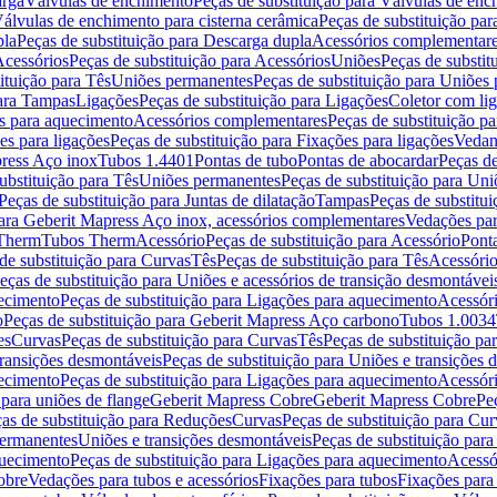
arga
Válvulas de enchimento
Peças de substituição para Válvulas de en
álvulas de enchimento para cisterna cerâmica
Peças de substituição par
pla
Peças de substituição para Descarga dupla
Acessórios complementar
cessórios
Peças de substituição para Acessórios
Uniões
Peças de substit
ituição para Tês
Uniões permanentes
Peças de substituição para Uniões
para Tampas
Ligações
Peças de substituição para Ligações
Coletor com li
es para aquecimento
Acessórios complementares
Peças de substituição p
es para ligações
Peças de substituição para Fixações para ligações
Vedan
press Aço inox
Tubos 1.4401
Pontas de tubo
Pontas de abocardar
Peças de
ubstituição para Tês
Uniões permanentes
Peças de substituição para Un
Peças de substituição para Juntas de dilatação
Tampas
Peças de substitu
para Geberit Mapress Aço inox, acessórios complementares
Vedações par
 Therm
Tubos Therm
Acessório
Peças de substituição para Acessório
Pont
de substituição para Curvas
Tês
Peças de substituição para Tês
Acessório
eças de substituição para Uniões e acessórios de transição desmontávei
ecimento
Peças de substituição para Ligações para aquecimento
Acessór
o
Peças de substituição para Geberit Mapress Aço carbono
Tubos 1.0034
es
Curvas
Peças de substituição para Curvas
Tês
Peças de substituição pa
transições desmontáveis
Peças de substituição para Uniões e transições 
ecimento
Peças de substituição para Ligações para aquecimento
Acessór
para uniões de flange
Geberit Mapress Cobre
Geberit Mapress Cobre
Pe
as de substituição para Reduções
Curvas
Peças de substituição para Cur
permanentes
Uniões e transições desmontáveis
Peças de substituição par
quecimento
Peças de substituição para Ligações para aquecimento
Acessó
obre
Vedações para tubos e acessórios
Fixações para tubos
Fixações para