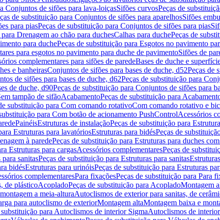
a Conjuntos de sifões para lava-loiças
Sifões curvos
Peças de substituiç
ças de substituição para Conjuntos de sifões para aparelhos
Sifões embu
ões para pias
Peças de substituição para Conjuntos de sifões para pias
Si
o para Drenagem ao chão para duches
Calhas para duche
Peças de substi
imento para duche
Peças de substituição para Esgotos no pavimento pa
tares para esgotos no pavimento para duche de pavimento
Sifões de par
sórios complementares para sifões de parede
Bases de duche e superfíci
ches e banheiras
Conjuntos de sifões para bases de duche, d52
Peças de s
tos de sifões para bases de duche, d62
Peças de substituição para Conj
ses de duche, d90
Peças de substituição para Conjuntos de sifões para b
 Sem tampão de sifão
Acabamento
Peças de substituição para Acabament
de substituição para Com comando rotativo
Com comando rotativo e bic
substituição para Com botão de acionamento PushControl
Acessórios co
arede
Painéis
Estruturas de instalação
Peças de substituição para Estrutura
para Estruturas para lavatórios
Estruturas para bidés
Peças de substituição
renagem à parede
Peças de substituição para Estruturas para duches co
ra Estruturas para cargas
Acessórios complementares
Peças de substitu
 para sanitas
Peças de substituição para Estruturas para sanitas
Estruturas
ara bidés
Estruturas para urinóis
Peças de substituição para Estruturas par
cessórios complementares
Para fixações
Peças de substituição para Para f
, de plástico
Acoplado
Peças de substituição para Acoplado
Montagem al
 montagem a meia-altura
Autoclismos de exterior para sanitas, de cerâm
rga para autoclismo de exterior
Montagem alta
Montagem baixa e monta
 substituição para Autoclismos de interior Sigma
Autoclismos de interi