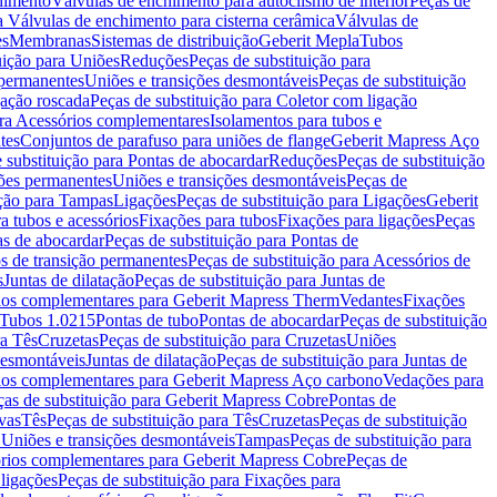
chimento
Válvulas de enchimento para autoclismo de interior
Peças de
a Válvulas de enchimento para cisterna cerâmica
Válvulas de
es
Membranas
Sistemas de distribuição
Geberit Mepla
Tubos
uição para Uniões
Reduções
Peças de substituição para
 permanentes
Uniões e transições desmontáveis
Peças de substituição
gação roscada
Peças de substituição para Coletor com ligação
ara Acessórios complementares
Isolamentos para tubos e
tes
Conjuntos de parafuso para uniões de flange
Geberit Mapress Aço
 substituição para Pontas de abocardar
Reduções
Peças de substituição
iões permanentes
Uniões e transições desmontáveis
Peças de
ição para Tampas
Ligações
Peças de substituição para Ligações
Geberit
a tubos e acessórios
Fixações para tubos
Fixações para ligações
Peças
as de abocardar
Peças de substituição para Pontas de
s de transição permanentes
Peças de substituição para Acessórios de
s
Juntas de dilatação
Peças de substituição para Juntas de
ios complementares para Geberit Mapress Therm
Vedantes
Fixações
Tubos 1.0215
Pontas de tubo
Pontas de abocardar
Peças de substituição
ra Tês
Cruzetas
Peças de substituição para Cruzetas
Uniões
desmontáveis
Juntas de dilatação
Peças de substituição para Juntas de
ios complementares para Geberit Mapress Aço carbono
Vedações para
ças de substituição para Geberit Mapress Cobre
Pontas de
vas
Tês
Peças de substituição para Tês
Cruzetas
Peças de substituição
a Uniões e transições desmontáveis
Tampas
Peças de substituição para
rios complementares para Geberit Mapress Cobre
Peças de
 ligações
Peças de substituição para Fixações para