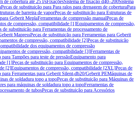
m de cobertura até 25 l/s
Fixações
Sistema de fixação d40–200
Sistema
a
Peças de substituição para Para ralos para drenagem de cobertura
Para
truturas de barreira de vapor
Peças de substituição para Estruturas de
 para Geberit Mepla
Ferramentas de compressão manual
Peças de
tos de compressão, compatibilidade [1]
Equipamentos de compressão,
s de substituição para Ferramentas de processamento de
Geberit Mapress
Peças de substituição para Ferramentas para Geberit
pamentos de compressão, compatibilidade [2]
Peças de substituição
 Compatibilidade dos equipamentos de compressão
uipamentos de compressão, compatibilidade [3]
Ferramentas de
o para Tampões para teste de pressão
Equipamento para
de [1]
Peças de substituição para Equipamentos de compressão,
de [2]
Equipamentos de compressão, compatibilidade [2XL]
Peças de
o para Ferramentas para Geberit Silent-db20/Geberit PE
Máquinas de
nas de soldadura topo a topo
Peças de substituição para Máquinas de
res para máquinas de soldadura topo a topo
Ferramentas de
rocessamento de tubos
Peças de substituição para Acessórios