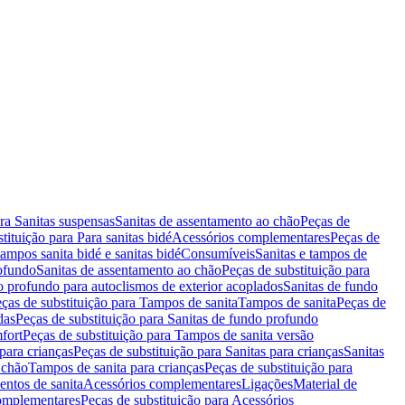
ara Sanitas suspensas
Sanitas de assentamento ao chão
Peças de
tituição para Para sanitas bidé
Acessórios complementares
Peças de
tampos sanita bidé e sanitas bidé
Consumíveis
Sanitas e tampos de
rofundo
Sanitas de assentamento ao chão
Peças de substituição para
o profundo para autoclismos de exterior acoplados
Sanitas de fundo
ças de substituição para Tampos de sanita
Tampos de sanita
Peças de
das
Peças de substituição para Sanitas de fundo profundo
fort
Peças de substituição para Tampos de sanita versão
para crianças
Peças de substituição para Sanitas para crianças
Sanitas
 chão
Tampos de sanita para crianças
Peças de substituição para
entos de sanita
Acessórios complementares
Ligações
Material de
omplementares
Peças de substituição para Acessórios