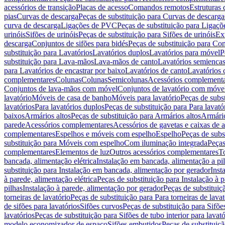
acessórios de transição
Placas de acesso
Comandos remotos
Estruturas 
pias
Curvas de descarga
Peças de substituição para Curvas de descarga
curva de descarga
Ligações de PVC
Peças de substituição para Ligaç
urinóis
Sifões de urinóis
Peças de substituição para Sifões de urinóis
Ex
descarga
Conjuntos de sifões para bidés
Peças de substituição para Con
substituição para Lavatórios
Lavatórios duplos
Lavatórios para móvel
P
substituição para Lava-mãos
Lava-mãos de canto
Lavatórios semiencas
para Lavatórios de encastrar por baixo
Lavatórios de canto
Lavatórios 
complementares
Colunas
Colunas
Semicolunas
Acessórios complementa
Conjuntos de lava-mãos com móvel
Conjuntos de lavatório com móve
lavatório
Móveis de casa de banho
Móveis para lavatório
Peças de subst
lavatórios
Para lavatórios duplos
Peças de substituição para Para lavató
baixos
Armários altos
Peças de substituição para Armários altos
Armári
parede
Acessórios complementares
Acessórios de gavetas e caixas de 
complementares
Espelhos e móveis com espelho
Espelho
Peças de subs
substituição para Móveis com espelho
Com iluminação integrada
Peças
complementares
Elementos de luz
Outros acessórios complementares
T
bancada, alimentação elétrica
Instalação em bancada, alimentação a pi
substituição para Instalação em bancada, alimentação por gerador
Inst
à parede, alimentação elétrica
Peças de substituição para Instalação à p
pilhas
Instalação à parede, alimentação por gerador
Peças de substituiç
torneiras de lavatório
Peças de substituição para Para torneiras de lavat
de sifões para lavatórios
Sifões curvos
Peças de substituição para Sifõe
lavatórios
Peças de substituição para Sifões de tubo interior para lavató
modelo economizador de espaço
Sifões embutidos
Peças de substituiç