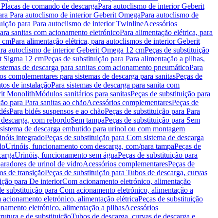
a Placas de comando de descarga
Para autoclismo de interior Geberit
ara Para autoclismo de interior Geberit Omega
Para autoclismo de
uição para Para autoclismo de interior Twinline
Acessórios
para sanitas com acionamento eletrónico
Para alimentação elétrica, para
2 cm
Para alimentação elétrica, para autoclismos de interior Geberit
para autoclismo de interior Geberit Omega 12 cm
Peças de substituição
rit Sigma 12 cm
Peças de substituição para Para alimentação a pilhas,
Sistemas de descarga para sanitas com acionamento pneumático
Para
os complementares para sistemas de descarga para sanitas
Peças de
tos de instalação
Para sistemas de descarga para sanita com
it Monolith
Módulos sanitários para sanitas
Peças de substituição para
ção para Para sanitas ao chão
Acessórios complementares
Peças de
dés
Para bidés suspensos e ao chão
Peças de substituição para Para
 descarga, com rebordo
Sem tampa
Peças de substituição para Sem
 sistema de descarga embutido para urinol ou com montagem
inóis integrado
Peças de substituição para Com sistema de descarga
do
Urinóis, funcionamento com descarga, com/para tampa
Peças de
carga
Urinóis, funcionamento sem água
Peças de substituição para
aradores de urinol de vidro
Acessórios complementares
Peças de
os de transição
Peças de substituição para Tubos de descarga, curvas
ição para De interior
Com acionamento eletrónico, alimentação
e substituição para Com acionamento eletrónico, alimentação a
acionamento eletrónico, alimentação elétrica
Peças de substituição
namento eletrónico, alimentação a pilhas
Acessórios
rutura e de substituição
Tubos de descarga, curvas de descarga e