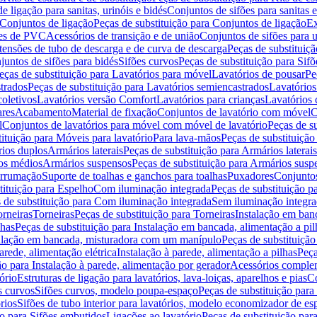
de ligação para sanitas, urinóis e bidés
Conjuntos de sifões para sanitas e
Conjuntos de ligação
Peças de substituição para Conjuntos de ligação
Ex
ões de PVC
Acessórios de transição e de união
Conjuntos de sifões para u
tensões de tubo de descarga e de curva de descarga
Peças de substituiç
juntos de sifões para bidés
Sifões curvos
Peças de substituição para Sif
eças de substituição para Lavatórios para móvel
Lavatórios de pousar
Pe
trados
Peças de substituição para Lavatórios semiencastrados
Lavatórios
coletivos
Lavatórios versão Comfort
Lavatórios para crianças
Lavatórios 
res
Acabamento
Material de fixação
Conjuntos de lavatório com móvel
C
l
Conjuntos de lavatórios para móvel com móvel de lavatório
Peças de s
ituição para Móveis para lavatório
Para lava-mãos
Peças de substituição
rios duplos
Armários laterais
Peças de substituição para Armários laterais
os médios
Armários suspensos
Peças de substituição para Armários susp
arrumação
Suporte de toalhas e ganchos para toalhas
Puxadores
Conjuntos
tituição para Espelho
Com iluminação integrada
Peças de substituição 
 de substituição para Com iluminação integrada
Sem iluminação integr
orneiras
Torneiras
Peças de substituição para Torneiras
Instalação em banc
lhas
Peças de substituição para Instalação em bancada, alimentação a pil
alação em bancada, misturadora com um manípulo
Peças de substituiçã
arede, alimentação elétrica
Instalação à parede, alimentação a pilhas
Peça
ão para Instalação à parede, alimentação por gerador
Acessórios comple
ório
Estruturas de ligação para lavatórios, lava-loiças, aparelhos e pias
Co
s curvos
Sifões curvos, modelo poupa-espaço
Peças de substituição par
rios
Sifões de tubo interior para lavatórios, modelo economizador de es
ão para Sifões embutidos
Ligações ao lavatório
Peças de substituição par