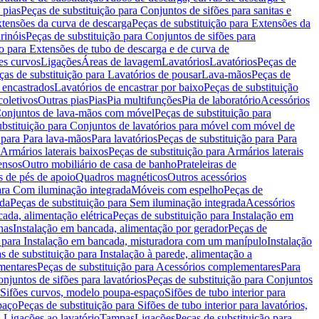
 pias
Peças de substituição para Conjuntos de sifões para sanitas e
tensões da curva de descarga
Peças de substituição para Extensões da
rinóis
Peças de substituição para Conjuntos de sifões para
ão para Extensões de tubo de descarga e de curva de
ões curvos
Ligações
Áreas de lavagem
Lavatórios
Lavatórios
Peças de
ças de substituição para Lavatórios de pousar
Lava-mãos
Peças de
 encastrados
Lavatórios de encastrar por baixo
Peças de substituição
coletivos
Outras pias
Pias
Pia multifunções
Pia de laboratório
Acessórios
onjuntos de lava-mãos com móvel
Peças de substituição para
ubstituição para Conjuntos de lavatórios para móvel com móvel de
 para Para lava-mãos
Para lavatórios
Peças de substituição para Para
Armários laterais baixos
Peças de substituição para Armários laterais
ensos
Outro mobiliário de casa de banho
Prateleiras de
 de pés de apoio
Quadros magnéticos
Outros acessórios
para Com iluminação integrada
Móveis com espelho
Peças de
ada
Peças de substituição para Sem iluminação integrada
Acessórios
ada, alimentação elétrica
Peças de substituição para Instalação em
has
Instalação em bancada, alimentação por gerador
Peças de
o para Instalação em bancada, misturadora com um manípulo
Instalação
s de substituição para Instalação à parede, alimentação a
mentares
Peças de substituição para Acessórios complementares
Para
njuntos de sifões para lavatórios
Peças de substituição para Conjuntos
a Sifões curvos, modelo poupa-espaço
Sifões de tubo interior para
paço
Peças de substituição para Sifões de tubo interior para lavatórios,
a Ligações ao lavatório
Tampas
Ligações
Peças de substituição para