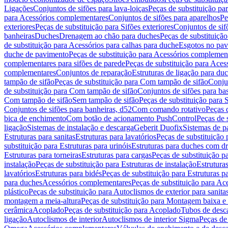
Ligações
Conjuntos de sifões para lava-loiças
Peças de substituição par
para Acessórios complementares
Conjuntos de sifões para aparelhos
Pe
exteriores
Peças de substituição para Sifões exteriores
Conjuntos de sif
banheiras
Duches
Drenagem ao chão para duches
Peças de substituiçã
de substituição para Acessórios para calhas para duche
Esgotos no pav
duche de pavimento
Peças de substituição para Acessórios complemen
complementares para sifões de parede
Peças de substituição para Aces
complementares
Conjuntos de reparação
Estruturas de ligação para du
tampão de sifão
Peças de substituição para Com tampão de sifão
Conjun
de substituição para Com tampão de sifão
Conjuntos de sifões para ba
Com tampão de sifão
Sem tampão de sifão
Peças de substituição para
Conjuntos de sifões para banheiras, d52
Com comando rotativo
Peças 
bica de enchimento
Com botão de acionamento PushControl
Peças de 
ligação
Sistemas de instalação e descarga
Geberit Duofix
Sistemas de p
Estruturas para sanitas
Estruturas para lavatórios
Peças de substituição 
substituição para Estruturas para urinóis
Estruturas para duches com d
Estruturas para torneiras
Estruturas para cargas
Peças de substituição pa
instalação
Peças de substituição para Estruturas de instalação
Estruturas
lavatórios
Estruturas para bidés
Peças de substituição para Estruturas p
para duches
Acessórios complementares
Peças de substituição para A
plástico
Peças de substituição para Autoclismos de exterior para sanitas
montagem a meia-altura
Peças de substituição para Montagem baixa e
cerâmica
Acoplado
Peças de substituição para Acoplado
Tubos de desca
ligação
Autoclismos de interior
Autoclismos de interior Sigma
Peças de