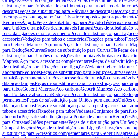
Omega
Acessórios complementares
Válvulas de enchimento e de desc
substituição para Válvulas de enchimento para autoclismo de interior
V
descarga
Peças de substituição para Válvulas de descarga
Descarga du
tricompostos para água potável
Tubos tricompostos para aquecimento
A
Reduções
Ângulo
Peças de substituição para Ângulo
Tês
Peças de subst
para Uniões e transições desmontáveis
Tampas
Peças de substituição 
roscada
Ligações para aquecimento
Peças de substituição para Ligaçõ
acessórios
Vedações para tubos e acessórios
Fixações para tubos
Fixaçõ
inox
Geberit Mapress Aço inox
Peças de substituição para Geberit Ma
para Reduções
Curvas
Peças de substituição para Curvas
Tês
Peças de s
substituição para Uniões e transições desmontáveis
Juntas de dilatação
Mapress Aço inox, acessórios complementares
Peças de substituição 
de substituição para Fixações para ligações
Vedantes
Geberit Mapress
abocardar
Reduções
Peças de substituição para Reduções
Curvas
Peças 
transição permanentes
Uniões e acessórios de transição desmontáveis
P
dilatação
Tampas
Peças de substituição para Tampas
Ligações para aqu
para tubos
Geberit Mapress Aço carbono
Geberit Mapress Aço carbon
para Pontas de abocardar
Reduções
Peças de substituição para Reduçõ
permanentes
Peças de substituição para Uniões permanentes
Uniões e 
dilatação
Tampas
Peças de substituição para Tampas
Ligações para aqu
tubos e acessórios
Fixações para tubos
Vedantes
Conjuntos de parafuso 
abocardar
Peças de substituição para Pontas de abocardar
Reduções
Peç
para Cruzetas
Uniões permanentes
Peças de substituição para Uniões 
Tampas
Ligações
Peças de substituição para Ligações
Ligações para a
substituição para Acessórios complementares para Geberit Mapress C