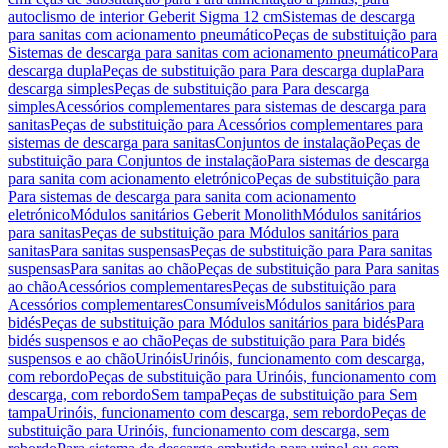
autoclismo de interior Geberit Sigma 12 cm
Sistemas de descarga
para sanitas com acionamento pneumático
Peças de substituição para
Sistemas de descarga para sanitas com acionamento pneumático
Para
descarga dupla
Peças de substituição para Para descarga dupla
Para
descarga simples
Peças de substituição para Para descarga
simples
Acessórios complementares para sistemas de descarga para
sanitas
Peças de substituição para Acessórios complementares para
sistemas de descarga para sanitas
Conjuntos de instalação
Peças de
substituição para Conjuntos de instalação
Para sistemas de descarga
para sanita com acionamento eletrónico
Peças de substituição para
Para sistemas de descarga para sanita com acionamento
eletrónico
Módulos sanitários Geberit Monolith
Módulos sanitários
para sanitas
Peças de substituição para Módulos sanitários para
sanitas
Para sanitas suspensas
Peças de substituição para Para sanitas
suspensas
Para sanitas ao chão
Peças de substituição para Para sanitas
ao chão
Acessórios complementares
Peças de substituição para
Acessórios complementares
Consumíveis
Módulos sanitários para
bidés
Peças de substituição para Módulos sanitários para bidés
Para
bidés suspensos e ao chão
Peças de substituição para Para bidés
suspensos e ao chão
Urinóis
Urinóis, funcionamento com descarga,
com rebordo
Peças de substituição para Urinóis, funcionamento com
descarga, com rebordo
Sem tampa
Peças de substituição para Sem
tampa
Urinóis, funcionamento com descarga, sem rebordo
Peças de
substituição para Urinóis, funcionamento com descarga, sem