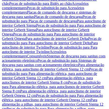
chão
Peças de substituição para Bidés ao chão
Acessórios
complementares
Peças de substituição para Acessórios
complementares
Placas de comando de descarga e sistemas de
descarga para sanitas
Placas de comando de descarga
Peças de
substituição para Placas de comando de descarga
Para autoclismo de
interior Geberit Sigma
Peças de substituição para Para autoclismo de
interior Geberit Sigma
Para autoclismo de interior Geberit
Omega
Peças de substituição para Para autoclismo de interior
Geberit Omega
Para autoclismo de interior Geberit Delta
Peças de
substituição para Para autoclismo de interior Geberit Delta
Para
autoclismo de interior Twinline
Peças de substituição para Para
autoclismo de interior Twinline
Acessórios
complementares
Consumíveis
Sistemas de descarga para sanitas com
acionamento eletrónico
Peças de substituição para Sistemas de
descarga para sanitas com acionamento eletrónico
Para alimentação
elétrica, para autoclismo de interior Geberit Sigma 12 cm
Peças de
substituição para Para alimentação elétrica, para autoclismo de
interior Geberit Sigma 12 cm
Para alimentação elétrica, para
autoclismos de interior Geberit Sigma 8 cm
Peças de substituição
para Para alimentação elétrica, para autoclismos de interior Geberit
Sigma 8 cm
Para alimentação elétrica, para autoclismo de interior
Geberit Omega 12 cm
Peças de substituição para Para alimentação
elétrica, para autoclismo de interior Geberit Omega 12 cm
Para
alimentação a pilhas, para autoclismo de interior Geberit Sigma 12
cm
Peças de substituição para Para alimentação a pilhas, para