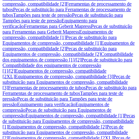
compressão, compatibilidade [2]
Ferramentas de processamento de
tubos
Peças de substituição para Ferramentas de processamento de
tubos
Tampões para teste de pressão
Peças de substituição para
Tampões para teste de pressão
Equipamento para
verificação
Ferramentas para Geberit Mapress
Peças de substituição
para Ferramentas para Geberit Mapress
Equipamentos de
compressão, compatibilidade [1]
Peças de substituição para
Equipamentos de compressão, compatibilidade [1]
Equipamentos de
compressão, compatibilidade [2]
Peças de substituição para
Equipamentos de compressão, compatibilidade [2]
Compatibilidade
dos equipamentos de compressão [1]/[2]
Peças de substituição para
Compatibilidade dos equipamentos de compressão
[1]/[2]
Equipamentos de compressão, compatibilidade
[2XL]
Equipamentos de compressão, compatibilidade [3]
Peças de
substituição para Equipamentos de compressão, compatibilidade
[3]
Ferramentas de processamento de tubos
Peças de substituição para
Ferramentas de processamento de tubos
Tampões para teste de
pressão
Peças de substituição para Tampões para teste de
pressão
Equipamento para verificação
Equipamentos de
compressão
Peças de substituição para Equipamentos de
compressão
Equipamentos de compressão, compatibilidade [1]
Peças
de substituição para Equipamentos de compressão, compatibilidade
[1]
Equipamentos de compressão, compatibilidade [2]
Peças de
substituição para Equipamentos de compressão, compatibilidade
[2]
Equipamentos de compressão, compatibilidade [2XL]
Peças de