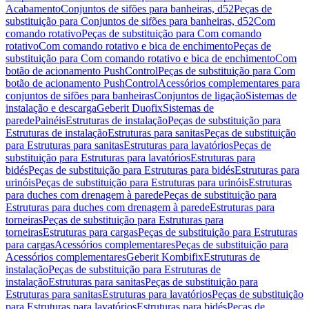
Acabamento
Conjuntos de sifões para banheiras, d52
Peças de
substituição para Conjuntos de sifões para banheiras, d52
Com
comando rotativo
Peças de substituição para Com comando
rotativo
Com comando rotativo e bica de enchimento
Peças de
substituição para Com comando rotativo e bica de enchimento
Com
botão de acionamento PushControl
Peças de substituição para Com
botão de acionamento PushControl
Acessórios complementares para
conjuntos de sifões para banheiras
Conjuntos de ligação
Sistemas de
instalação e descarga
Geberit Duofix
Sistemas de
parede
Painéis
Estruturas de instalação
Peças de substituição para
Estruturas de instalação
Estruturas para sanitas
Peças de substituição
para Estruturas para sanitas
Estruturas para lavatórios
Peças de
substituição para Estruturas para lavatórios
Estruturas para
bidés
Peças de substituição para Estruturas para bidés
Estruturas para
urinóis
Peças de substituição para Estruturas para urinóis
Estruturas
para duches com drenagem à parede
Peças de substituição para
Estruturas para duches com drenagem à parede
Estruturas para
torneiras
Peças de substituição para Estruturas para
torneiras
Estruturas para cargas
Peças de substituição para Estruturas
para cargas
Acessórios complementares
Peças de substituição para
Acessórios complementares
Geberit Kombifix
Estruturas de
instalação
Peças de substituição para Estruturas de
instalação
Estruturas para sanitas
Peças de substituição para
Estruturas para sanitas
Estruturas para lavatórios
Peças de substituição
para Estruturas para lavatórios
Estruturas para bidés
Peças de