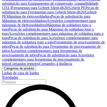
substituição para Equipamentos de compressão, compatibilidade
[2XL]
Ferramentas para Geberit Silent-db20/Geberit PE
Peças de
substituição para Ferramentas para Geberit Silent-db20/Geberit
PE
Máquinas de eletrossoldadura
Peças de substituição para
Máquinas de eletrossoldadura
Acessórios complementares para
máquinas de eletrossoldadura
Máquinas de soldadura topo a
topo
Peças de substituição para Máquinas de soldadura topo a
topo
Acessórios complementares para máquinas de soldadura topo a
topo
Peças de substituição para Acessórios complementares para
máquinas de soldadura topo a topo
Ferramentas de processamento de
tubos
Peças de substituição para Ferramentas de processamento de
tubos
Acessórios complementares para ferramentas de
processamento de tubos
Peças de substituição para Acessórios
complementares para ferramentas de processamento de
tubos
Comandos remotos
Comandos à distância
Categorias de produto
Linhas de casa de banho
Novidades