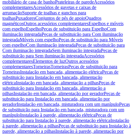
mobiliário de casa de banho
Prateleiras de parede
Acessórios
complementares
Acessórios de gavetas e caixas de
arrumação
Suporte de toalhas e ganchos para
toalhas
Puxadores
Conjuntos de pés de apoio
Quadros
magnéticos
Outros acessórios complementares
Espelhos e móveis
com espelho
Espelho
Peças de substituição para Espelho
Com
iluminação integrada
Peças de substituição para Com iluminação
integrada
Móveis com espelho
Peças de substituição para Móveis
com espelho
Com iluminação integrada
Peças de substituição para
Com iluminação integrada
Sem iluminação integrada
Peças de
substituição para Sem iluminação integrada
Acessórios
complementares
Elementos de luz
Outros acessórios
complementares
Torneiras
Torneiras
Peças de substituição para
Torneiras
Instalação em bancada, alimentação elétrica
Peças de
substituição para Instalação em bancada, alimentação
elétrica
Instalação em bancada, alimentação a pilhas
Peças de
substituição para Instalação em bancada, alimentação a
pilhas
Instalação em bancada, alimentação por gerador
Peças de
substituição para Instalação em bancada, alimentação por
gerador
Instalação em bancada, misturadora com um manípulo
Peças
de substituição para Instalação em bancada, misturadora com um
manípulo
Instalação à parede, alimentação elétrica
Peças de
substituição para Instalação à parede, alimentação elétrica
Instalação
à parede, alimentação a pilhas
Peças de substituição para Instalação à
parede, alimentação a pilhas
Instalação à parede, alimentação por