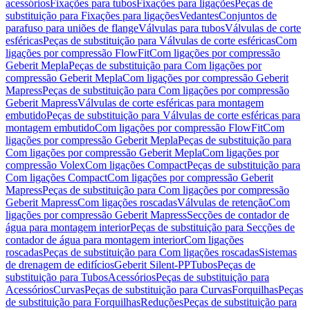
acessórios
Fixações para tubos
Fixações para ligações
Peças de
substituição para Fixações para ligações
Vedantes
Conjuntos de
parafuso para uniões de flange
Válvulas para tubos
Válvulas de corte
esféricas
Peças de substituição para Válvulas de corte esféricas
Com
ligações por compressão FlowFit
Com ligações por compressão
Geberit Mepla
Peças de substituição para Com ligações por
compressão Geberit Mepla
Com ligações por compressão Geberit
Mapress
Peças de substituição para Com ligações por compressão
Geberit Mapress
Válvulas de corte esféricas para montagem
embutido
Peças de substituição para Válvulas de corte esféricas para
montagem embutido
Com ligações por compressão FlowFit
Com
ligações por compressão Geberit Mepla
Peças de substituição para
Com ligações por compressão Geberit Mepla
Com ligações por
compressão Volex
Com ligações Compact
Peças de substituição para
Com ligações Compact
Com ligações por compressão Geberit
Mapress
Peças de substituição para Com ligações por compressão
Geberit Mapress
Com ligações roscadas
Válvulas de retenção
Com
ligações por compressão Geberit Mapress
Secções de contador de
água para montagem interior
Peças de substituição para Secções de
contador de água para montagem interior
Com ligações
roscadas
Peças de substituição para Com ligações roscadas
Sistemas
de drenagem de edifícios
Geberit Silent-PP
Tubos
Peças de
substituição para Tubos
Acessórios
Peças de substituição para
Acessórios
Curvas
Peças de substituição para Curvas
Forquilhas
Peças
de substituição para Forquilhas
Reduções
Peças de substituição para