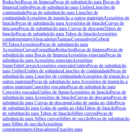
Reduções
Bocas de limpeza
Peças de substituição para Bocas de
limpeza
Uniões
Peças de substituição para Uniões
Ligações de
continuidade
Peças de substituição para Ligações de
continuidade
Acessórios de transição a outros materiais
Acessórios de
ligação
Peças de substituição para Acessórios de ligação
Curvas de
descarga
Peças de substituição para Curvas de descarga
Tubos de
ligação
Peças de substituição para Tubos de ligação
Acessórios
complementares
Abraçadeiras
Tampas
Consumíveis
Geberit
PE
Tubos
Acessórios
Peças de substituição para
Acessórios
Curvas
Forquilhas
Reduções
Bocas de limpeza
Peças de
substituição para Bocas de limpeza
Acessórios especiais
Peças de
substituição para Acessórios especiais
Acessórios
SuperTube
Curvas
Acessórios especiais
Uniões
Peças de substituição
para Uniões
Uniões de soldadura
Ligações de continuidade
Peças de
substituição para Ligações de continuidade
Acessórios de transição a
outros materiais
Peças de substituição para Acessórios de transição a
outros materiais
Conexões roscadas
Peças de substituição para
Conexões roscadas
Uniões de flange
Acessórios de ligação
Peças de
substituição para Acessórios de ligação
Curvas de descarga
Peças de
substituição para Curvas de descarga
Golas de sanita ao chão
Peças
de substituição para Golas de sanita ao chão
Tubos de ligação
Peças
de substituição para Tubos de ligação
Sifões curvos
Peças de
substituição para Sifões curvos
Sifões de sucção
Peças de substituição
para Sifões de sucção
Acessórios
complementares
Abraçadeiras
Fixações para