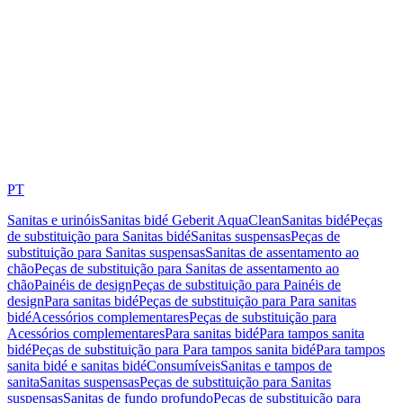
PT
Sanitas e urinóis
Sanitas bidé Geberit AquaClean
Sanitas bidé
Peças
de substituição para Sanitas bidé
Sanitas suspensas
Peças de
substituição para Sanitas suspensas
Sanitas de assentamento ao
chão
Peças de substituição para Sanitas de assentamento ao
chão
Painéis de design
Peças de substituição para Painéis de
design
Para sanitas bidé
Peças de substituição para Para sanitas
bidé
Acessórios complementares
Peças de substituição para
Acessórios complementares
Para sanitas bidé
Para tampos sanita
bidé
Peças de substituição para Para tampos sanita bidé
Para tampos
sanita bidé e sanitas bidé
Consumíveis
Sanitas e tampos de
sanita
Sanitas suspensas
Peças de substituição para Sanitas
suspensas
Sanitas de fundo profundo
Peças de substituição para