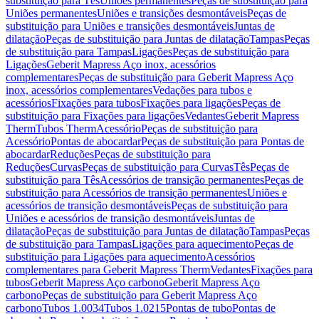
substituição para Tês
Uniões permanentes
Peças de substituição para
Uniões permanentes
Uniões e transições desmontáveis
Peças de
substituição para Uniões e transições desmontáveis
Juntas de
dilatação
Peças de substituição para Juntas de dilatação
Tampas
Peças
de substituição para Tampas
Ligações
Peças de substituição para
Ligações
Geberit Mapress Aço inox, acessórios
complementares
Peças de substituição para Geberit Mapress Aço
inox, acessórios complementares
Vedações para tubos e
acessórios
Fixações para tubos
Fixações para ligações
Peças de
substituição para Fixações para ligações
Vedantes
Geberit Mapress
Therm
Tubos Therm
Acessório
Peças de substituição para
Acessório
Pontas de abocardar
Peças de substituição para Pontas de
abocardar
Reduções
Peças de substituição para
Reduções
Curvas
Peças de substituição para Curvas
Tês
Peças de
substituição para Tês
Acessórios de transição permanentes
Peças de
substituição para Acessórios de transição permanentes
Uniões e
acessórios de transição desmontáveis
Peças de substituição para
Uniões e acessórios de transição desmontáveis
Juntas de
dilatação
Peças de substituição para Juntas de dilatação
Tampas
Peças
de substituição para Tampas
Ligações para aquecimento
Peças de
substituição para Ligações para aquecimento
Acessórios
complementares para Geberit Mapress Therm
Vedantes
Fixações para
tubos
Geberit Mapress Aço carbono
Geberit Mapress Aço
carbono
Peças de substituição para Geberit Mapress Aço
carbono
Tubos 1.0034
Tubos 1.0215
Pontas de tubo
Pontas de