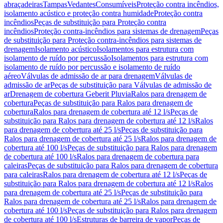
abraçadeiras
Tampas
Vedantes
Consumíveis
Proteção contra incêndios,
isolamento acústico e proteção contra humidade
Proteção contra
incêndios
Peças de substituição para Proteção contra
incêndios
Proteção contra-incêndios para sistemas de drenagem
Peças
de substituição para Proteção contra-incêndios para sistemas de
drenagem
Isolamento acústico
Isolamentos para estrutura com
isolamento de ruído por percussão
Isolamentos para estrutura com
isolamento de ruído por percussão e isolamento de ruído
aéreo
Válvulas de admissão de ar para drenagem
Válvulas de
admissão de ar
Peças de substituição para Válvulas de admissão de
ar
Drenagem de cobertura Geberit Pluvia
Ralos para drenagem de
cobertura
Peças de substituição para Ralos para drenagem de
cobertura
Ralos para drenagem de cobertura até 12 l/s
Peças de
substituição para Ralos para drenagem de cobertura até 12 l/s
Ralos
para drenagem de cobertura até 25 l/s
Peças de substituição para
Ralos para drenagem de cobertura até 25 l/s
Ralos para drenagem de
cobertura até 100 l/s
Peças de substituição para Ralos para drenagem
de cobertura até 100 l/s
Ralos para drenagem de cobertura para
caleiras
Peças de substituição para Ralos para drenagem de cobertura
para caleiras
Ralos para drenagem de cobertura até 12 l/s
Peças de
substituição para Ralos para drenagem de cobertura até 12 l/s
Ralos
para drenagem de cobertura até 25 l/s
Peças de substituição para
Ralos para drenagem de cobertura até 25 l/s
Ralos para drenagem de
cobertura até 100 l/s
Peças de substituição para Ralos para drenagem
de cobertura até 100 l/s
Estruturas de barreira de vapor
Peças de