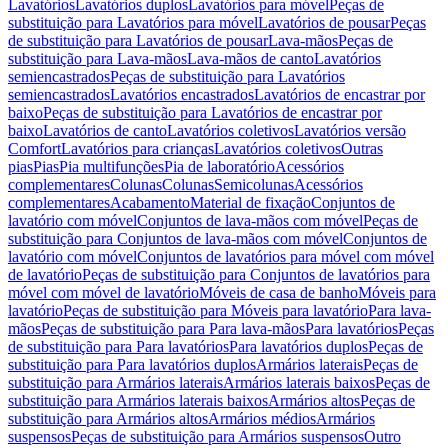
Lavatórios
Lavatórios duplos
Lavatórios para móvel
Peças de
substituição para Lavatórios para móvel
Lavatórios de pousar
Peças
de substituição para Lavatórios de pousar
Lava-mãos
Peças de
substituição para Lava-mãos
Lava-mãos de canto
Lavatórios
semiencastrados
Peças de substituição para Lavatórios
semiencastrados
Lavatórios encastrados
Lavatórios de encastrar por
baixo
Peças de substituição para Lavatórios de encastrar por
baixo
Lavatórios de canto
Lavatórios coletivos
Lavatórios versão
Comfort
Lavatórios para crianças
Lavatórios coletivos
Outras
pias
Pias
Pia multifunções
Pia de laboratório
Acessórios
complementares
Colunas
Colunas
Semicolunas
Acessórios
complementares
Acabamento
Material de fixação
Conjuntos de
lavatório com móvel
Conjuntos de lava-mãos com móvel
Peças de
substituição para Conjuntos de lava-mãos com móvel
Conjuntos de
lavatório com móvel
Conjuntos de lavatórios para móvel com móvel
de lavatório
Peças de substituição para Conjuntos de lavatórios para
móvel com móvel de lavatório
Móveis de casa de banho
Móveis para
lavatório
Peças de substituição para Móveis para lavatório
Para lava-
mãos
Peças de substituição para Para lava-mãos
Para lavatórios
Peças
de substituição para Para lavatórios
Para lavatórios duplos
Peças de
substituição para Para lavatórios duplos
Armários laterais
Peças de
substituição para Armários laterais
Armários laterais baixos
Peças de
substituição para Armários laterais baixos
Armários altos
Peças de
substituição para Armários altos
Armários médios
Armários
suspensos
Peças de substituição para Armários suspensos
Outro