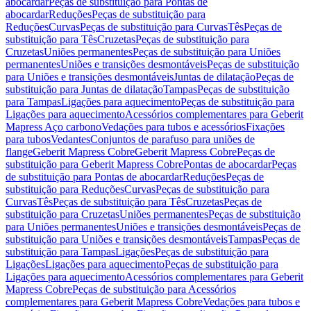
abocardar
Peças de substituição para Pontas de
abocardar
Reduções
Peças de substituição para
Reduções
Curvas
Peças de substituição para Curvas
Tês
Peças de
substituição para Tês
Cruzetas
Peças de substituição para
Cruzetas
Uniões permanentes
Peças de substituição para Uniões
permanentes
Uniões e transições desmontáveis
Peças de substituição
para Uniões e transições desmontáveis
Juntas de dilatação
Peças de
substituição para Juntas de dilatação
Tampas
Peças de substituição
para Tampas
Ligações para aquecimento
Peças de substituição para
Ligações para aquecimento
Acessórios complementares para Geberit
Mapress Aço carbono
Vedações para tubos e acessórios
Fixações
para tubos
Vedantes
Conjuntos de parafuso para uniões de
flange
Geberit Mapress Cobre
Geberit Mapress Cobre
Peças de
substituição para Geberit Mapress Cobre
Pontas de abocardar
Peças
de substituição para Pontas de abocardar
Reduções
Peças de
substituição para Reduções
Curvas
Peças de substituição para
Curvas
Tês
Peças de substituição para Tês
Cruzetas
Peças de
substituição para Cruzetas
Uniões permanentes
Peças de substituição
para Uniões permanentes
Uniões e transições desmontáveis
Peças de
substituição para Uniões e transições desmontáveis
Tampas
Peças de
substituição para Tampas
Ligações
Peças de substituição para
Ligações
Ligações para aquecimento
Peças de substituição para
Ligações para aquecimento
Acessórios complementares para Geberit
Mapress Cobre
Peças de substituição para Acessórios
complementares para Geberit Mapress Cobre
Vedações para tubos e