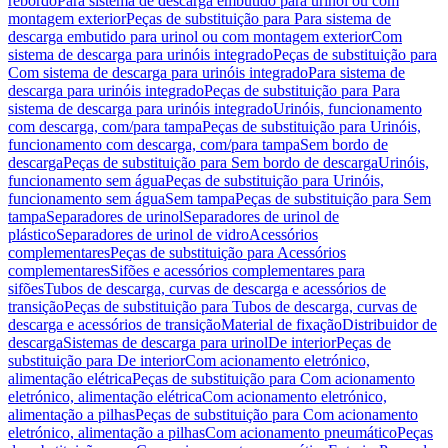
rebordo
Para sistema de descarga embutido para urinol ou com
montagem exterior
Peças de substituição para Para sistema de
descarga embutido para urinol ou com montagem exterior
Com
sistema de descarga para urinóis integrado
Peças de substituição para
Com sistema de descarga para urinóis integrado
Para sistema de
descarga para urinóis integrado
Peças de substituição para Para
sistema de descarga para urinóis integrado
Urinóis, funcionamento
com descarga, com/para tampa
Peças de substituição para Urinóis,
funcionamento com descarga, com/para tampa
Sem bordo de
descarga
Peças de substituição para Sem bordo de descarga
Urinóis,
funcionamento sem água
Peças de substituição para Urinóis,
funcionamento sem água
Sem tampa
Peças de substituição para Sem
tampa
Separadores de urinol
Separadores de urinol de
plástico
Separadores de urinol de vidro
Acessórios
complementares
Peças de substituição para Acessórios
complementares
Sifões e acessórios complementares para
sifões
Tubos de descarga, curvas de descarga e acessórios de
transição
Peças de substituição para Tubos de descarga, curvas de
descarga e acessórios de transição
Material de fixação
Distribuidor de
descarga
Sistemas de descarga para urinol
De interior
Peças de
substituição para De interior
Com acionamento eletrónico,
alimentação elétrica
Peças de substituição para Com acionamento
eletrónico, alimentação elétrica
Com acionamento eletrónico,
alimentação a pilhas
Peças de substituição para Com acionamento
eletrónico, alimentação a pilhas
Com acionamento pneumático
Peças