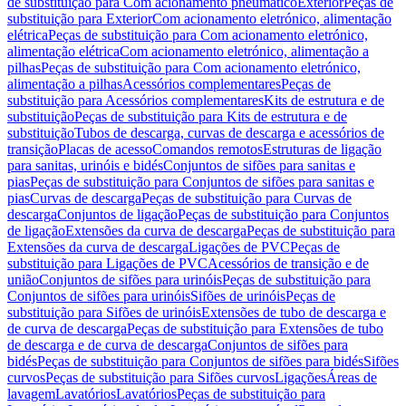
de substituição para Com acionamento pneumático
Exterior
Peças de
substituição para Exterior
Com acionamento eletrónico, alimentação
elétrica
Peças de substituição para Com acionamento eletrónico,
alimentação elétrica
Com acionamento eletrónico, alimentação a
pilhas
Peças de substituição para Com acionamento eletrónico,
alimentação a pilhas
Acessórios complementares
Peças de
substituição para Acessórios complementares
Kits de estrutura e de
substituição
Peças de substituição para Kits de estrutura e de
substituição
Tubos de descarga, curvas de descarga e acessórios de
transição
Placas de acesso
Comandos remotos
Estruturas de ligação
para sanitas, urinóis e bidés
Conjuntos de sifões para sanitas e
pias
Peças de substituição para Conjuntos de sifões para sanitas e
pias
Curvas de descarga
Peças de substituição para Curvas de
descarga
Conjuntos de ligação
Peças de substituição para Conjuntos
de ligação
Extensões da curva de descarga
Peças de substituição para
Extensões da curva de descarga
Ligações de PVC
Peças de
substituição para Ligações de PVC
Acessórios de transição e de
união
Conjuntos de sifões para urinóis
Peças de substituição para
Conjuntos de sifões para urinóis
Sifões de urinóis
Peças de
substituição para Sifões de urinóis
Extensões de tubo de descarga e
de curva de descarga
Peças de substituição para Extensões de tubo
de descarga e de curva de descarga
Conjuntos de sifões para
bidés
Peças de substituição para Conjuntos de sifões para bidés
Sifões
curvos
Peças de substituição para Sifões curvos
Ligações
Áreas de
lavagem
Lavatórios
Lavatórios
Peças de substituição para