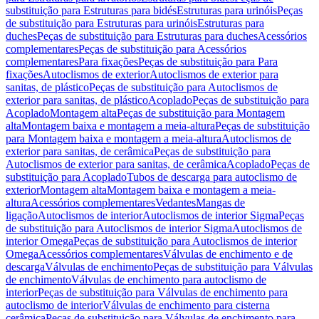
substituição para Estruturas para bidés
Estruturas para urinóis
Peças
de substituição para Estruturas para urinóis
Estruturas para
duches
Peças de substituição para Estruturas para duches
Acessórios
complementares
Peças de substituição para Acessórios
complementares
Para fixações
Peças de substituição para Para
fixações
Autoclismos de exterior
Autoclismos de exterior para
sanitas, de plástico
Peças de substituição para Autoclismos de
exterior para sanitas, de plástico
Acoplado
Peças de substituição para
Acoplado
Montagem alta
Peças de substituição para Montagem
alta
Montagem baixa e montagem a meia-altura
Peças de substituição
para Montagem baixa e montagem a meia-altura
Autoclismos de
exterior para sanitas, de cerâmica
Peças de substituição para
Autoclismos de exterior para sanitas, de cerâmica
Acoplado
Peças de
substituição para Acoplado
Tubos de descarga para autoclismo de
exterior
Montagem alta
Montagem baixa e montagem a meia-
altura
Acessórios complementares
Vedantes
Mangas de
ligação
Autoclismos de interior
Autoclismos de interior Sigma
Peças
de substituição para Autoclismos de interior Sigma
Autoclismos de
interior Omega
Peças de substituição para Autoclismos de interior
Omega
Acessórios complementares
Válvulas de enchimento e de
descarga
Válvulas de enchimento
Peças de substituição para Válvulas
de enchimento
Válvulas de enchimento para autoclismo de
interior
Peças de substituição para Válvulas de enchimento para
autoclismo de interior
Válvulas de enchimento para cisterna
cerâmica
Peças de substituição para Válvulas de enchimento para