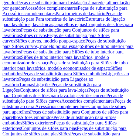
gerador
Peças de substituição para Instalação à parede, alimentação
por gerador
Acessórios complementares
Peças de substituição para
Acessórios complementares
Para torneiras de lavatório
Peças de
substituição para Para torneiras de lavatório
Estruturas de ligação
para lavatórios, lava-loiças, aparelhos e pias
Conjuntos de sifões para
lavatórios
Peças de substituição para Conjuntos de sifões para
lavatórios
Sifões curvos
Peças de substituição para Sifões
curvos
Sifões curvos, modelo poupa-espaço
Peças de substituição
para Sifões curvos, modelo poupa-espaço
Sifões de tubo interior para
lavatórios
Peças de substituição para Sifões de tubo interior para
lavatórios
Sifões de tubo interior para lavatórios, modelo
economizador de espaço
Peças de substituição para Sifões de tubo
interior para lavatórios, modelo economizador de espaço
Sifões
embutidos
Peças de substituição para Sifões embutidos
Ligações ao
lavatório
Peças de substituição para Ligações ao
lavatório
Tampas
Ligações
Peças de substituição para
Ligações
Conjuntos de sifões para lava-loiças
Peças de substituição
para Conjuntos de sifões para lava-loiças
Sifões curvos
Peças de
substituição para Sifões curvos
Acessórios complementares
Peças de
substituição para Acessórios complementares
Conjuntos de sifões
para aparelhos
Peças de substituição para Conjuntos de sifões para
aparelhos
Sifões embutidos
Peças de substituição para Sifões
embutidos
Sifões exteriores
Peças de substituição para Sifões
exteriores
Conjuntos de sifões para pias
Peças de substituição para
Conjuntos de sifões para pias
Sifões
Peças de substituição para