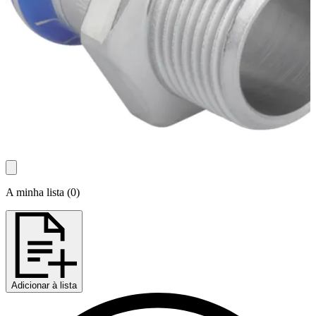
A minha lista
(
0
)
Adicionar à lista