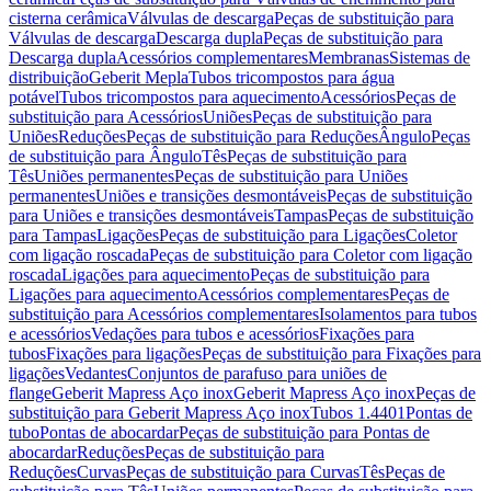
cisterna cerâmica
Válvulas de descarga
Peças de substituição para
Válvulas de descarga
Descarga dupla
Peças de substituição para
Descarga dupla
Acessórios complementares
Membranas
Sistemas de
distribuição
Geberit Mepla
Tubos tricompostos para água
potável
Tubos tricompostos para aquecimento
Acessórios
Peças de
substituição para Acessórios
Uniões
Peças de substituição para
Uniões
Reduções
Peças de substituição para Reduções
Ângulo
Peças
de substituição para Ângulo
Tês
Peças de substituição para
Tês
Uniões permanentes
Peças de substituição para Uniões
permanentes
Uniões e transições desmontáveis
Peças de substituição
para Uniões e transições desmontáveis
Tampas
Peças de substituição
para Tampas
Ligações
Peças de substituição para Ligações
Coletor
com ligação roscada
Peças de substituição para Coletor com ligação
roscada
Ligações para aquecimento
Peças de substituição para
Ligações para aquecimento
Acessórios complementares
Peças de
substituição para Acessórios complementares
Isolamentos para tubos
e acessórios
Vedações para tubos e acessórios
Fixações para
tubos
Fixações para ligações
Peças de substituição para Fixações para
ligações
Vedantes
Conjuntos de parafuso para uniões de
flange
Geberit Mapress Aço inox
Geberit Mapress Aço inox
Peças de
substituição para Geberit Mapress Aço inox
Tubos 1.4401
Pontas de
tubo
Pontas de abocardar
Peças de substituição para Pontas de
abocardar
Reduções
Peças de substituição para
Reduções
Curvas
Peças de substituição para Curvas
Tês
Peças de