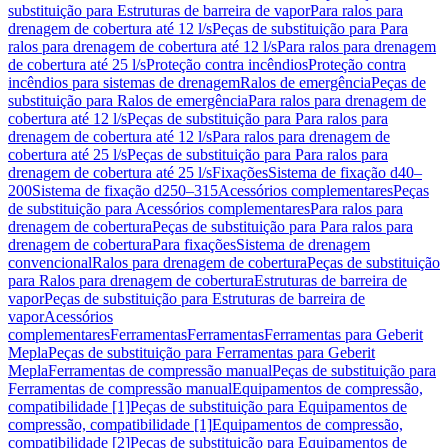
substituição para Estruturas de barreira de vapor
Para ralos para
drenagem de cobertura até 12 l/s
Peças de substituição para Para
ralos para drenagem de cobertura até 12 l/s
Para ralos para drenagem
de cobertura até 25 l/s
Proteção contra incêndios
Proteção contra
incêndios para sistemas de drenagem
Ralos de emergência
Peças de
substituição para Ralos de emergência
Para ralos para drenagem de
cobertura até 12 l/s
Peças de substituição para Para ralos para
drenagem de cobertura até 12 l/s
Para ralos para drenagem de
cobertura até 25 l/s
Peças de substituição para Para ralos para
drenagem de cobertura até 25 l/s
Fixações
Sistema de fixação d40–
200
Sistema de fixação d250–315
Acessórios complementares
Peças
de substituição para Acessórios complementares
Para ralos para
drenagem de cobertura
Peças de substituição para Para ralos para
drenagem de cobertura
Para fixações
Sistema de drenagem
convencional
Ralos para drenagem de cobertura
Peças de substituição
para Ralos para drenagem de cobertura
Estruturas de barreira de
vapor
Peças de substituição para Estruturas de barreira de
vapor
Acessórios
complementares
Ferramentas
Ferramentas
Ferramentas para Geberit
Mepla
Peças de substituição para Ferramentas para Geberit
Mepla
Ferramentas de compressão manual
Peças de substituição para
Ferramentas de compressão manual
Equipamentos de compressão,
compatibilidade [1]
Peças de substituição para Equipamentos de
compressão, compatibilidade [1]
Equipamentos de compressão,
compatibilidade [2]
Peças de substituição para Equipamentos de