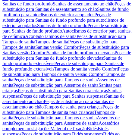
Sanitas de fundo profundo
Sanitas de assentamento ao chão
Peças de
substituição para Sanitas de assentamento ao chão
Sanitas de fundo
profundo para autoclismos de exterior acoplados
Peças de
substituição para Sanitas de fundo profundo para autoclismos de
exterior acoplados
Sanitas de fundo profundo
Peças de substituição
para Sanitas de fundo profundo
Autoclismos de exterior para sanitas,
de cerâmica
Acoplado
Tampos de sanita
Peças de substituição para
Tampos de sanita
Tampos de sanita
Peças de substituição para
Tampos de sanita
Sanitas versão Comfort
Peças de substituição para
Sanitas versão Comfort
Sanitas de fundo profundo elevadas
Peças de
substituição para Sanitas de fundo profundo elevadas
Sanitas de
fundo profundo extensíveis
Peças de substituição para Sanitas de
fundo profundo extensíveis
Tampos de sanita versão Comfort
Peças
de substituição para Tampos de sanita versão Comfort
Tampos de
sanita
Peças de substituição para Tampos de sanita
Assentos de
sanita
Peças de substituição para Assentos de sanita
Sanitas para
crianças
Peças de substituição para Sanitas para crianças
Sanitas
suspensas
Peças de substituição para Sanitas suspensas
Sanitas de
assentamento ao chão
Peças de substituição para Sanitas de
assentamento ao chão
Tampos de sanita para crianças
Peças de
substituição para Tampos de sanita para crianças
Tampos de
sanita
Peças de substituição para Tampos de sanita
Assentos de
sanita
Peças de substituição para Assentos de sanita
Acessórios
complementares
Ligações
Material de fixação
Bidés
Bidés
suspensos
Peças de substituição para Bidés suspensos
Bidés ao