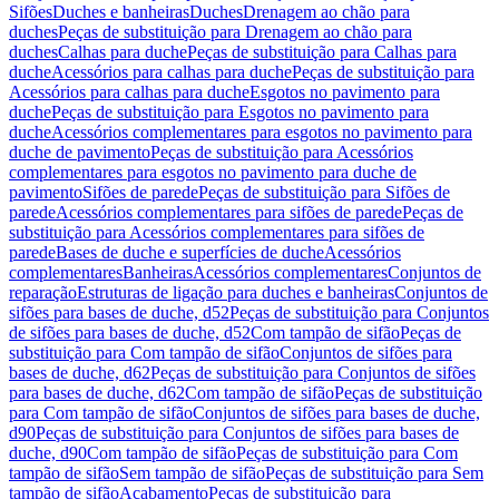
Sifões
Duches e banheiras
Duches
Drenagem ao chão para
duches
Peças de substituição para Drenagem ao chão para
duches
Calhas para duche
Peças de substituição para Calhas para
duche
Acessórios para calhas para duche
Peças de substituição para
Acessórios para calhas para duche
Esgotos no pavimento para
duche
Peças de substituição para Esgotos no pavimento para
duche
Acessórios complementares para esgotos no pavimento para
duche de pavimento
Peças de substituição para Acessórios
complementares para esgotos no pavimento para duche de
pavimento
Sifões de parede
Peças de substituição para Sifões de
parede
Acessórios complementares para sifões de parede
Peças de
substituição para Acessórios complementares para sifões de
parede
Bases de duche e superfícies de duche
Acessórios
complementares
Banheiras
Acessórios complementares
Conjuntos de
reparação
Estruturas de ligação para duches e banheiras
Conjuntos de
sifões para bases de duche, d52
Peças de substituição para Conjuntos
de sifões para bases de duche, d52
Com tampão de sifão
Peças de
substituição para Com tampão de sifão
Conjuntos de sifões para
bases de duche, d62
Peças de substituição para Conjuntos de sifões
para bases de duche, d62
Com tampão de sifão
Peças de substituição
para Com tampão de sifão
Conjuntos de sifões para bases de duche,
d90
Peças de substituição para Conjuntos de sifões para bases de
duche, d90
Com tampão de sifão
Peças de substituição para Com
tampão de sifão
Sem tampão de sifão
Peças de substituição para Sem
tampão de sifão
Acabamento
Peças de substituição para