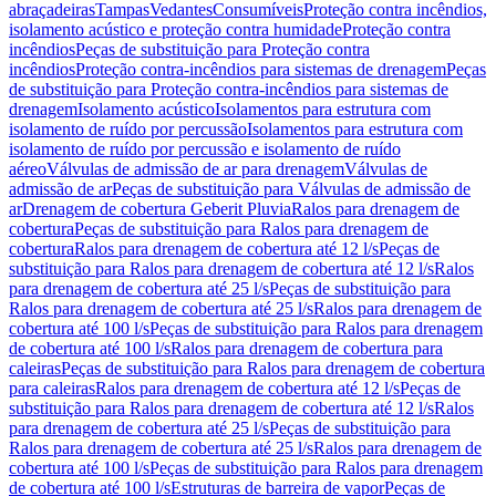
abraçadeiras
Tampas
Vedantes
Consumíveis
Proteção contra incêndios,
isolamento acústico e proteção contra humidade
Proteção contra
incêndios
Peças de substituição para Proteção contra
incêndios
Proteção contra-incêndios para sistemas de drenagem
Peças
de substituição para Proteção contra-incêndios para sistemas de
drenagem
Isolamento acústico
Isolamentos para estrutura com
isolamento de ruído por percussão
Isolamentos para estrutura com
isolamento de ruído por percussão e isolamento de ruído
aéreo
Válvulas de admissão de ar para drenagem
Válvulas de
admissão de ar
Peças de substituição para Válvulas de admissão de
ar
Drenagem de cobertura Geberit Pluvia
Ralos para drenagem de
cobertura
Peças de substituição para Ralos para drenagem de
cobertura
Ralos para drenagem de cobertura até 12 l/s
Peças de
substituição para Ralos para drenagem de cobertura até 12 l/s
Ralos
para drenagem de cobertura até 25 l/s
Peças de substituição para
Ralos para drenagem de cobertura até 25 l/s
Ralos para drenagem de
cobertura até 100 l/s
Peças de substituição para Ralos para drenagem
de cobertura até 100 l/s
Ralos para drenagem de cobertura para
caleiras
Peças de substituição para Ralos para drenagem de cobertura
para caleiras
Ralos para drenagem de cobertura até 12 l/s
Peças de
substituição para Ralos para drenagem de cobertura até 12 l/s
Ralos
para drenagem de cobertura até 25 l/s
Peças de substituição para
Ralos para drenagem de cobertura até 25 l/s
Ralos para drenagem de
cobertura até 100 l/s
Peças de substituição para Ralos para drenagem
de cobertura até 100 l/s
Estruturas de barreira de vapor
Peças de