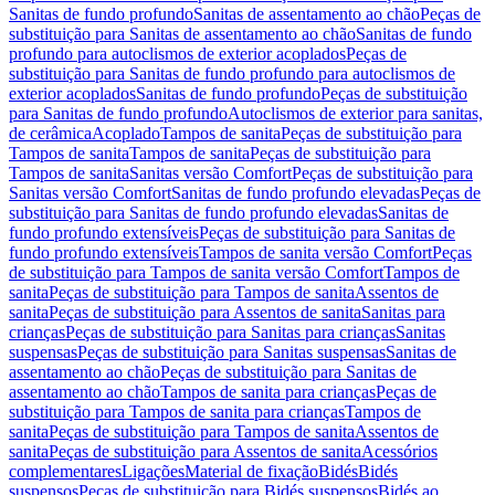
Sanitas de fundo profundo
Sanitas de assentamento ao chão
Peças de
substituição para Sanitas de assentamento ao chão
Sanitas de fundo
profundo para autoclismos de exterior acoplados
Peças de
substituição para Sanitas de fundo profundo para autoclismos de
exterior acoplados
Sanitas de fundo profundo
Peças de substituição
para Sanitas de fundo profundo
Autoclismos de exterior para sanitas,
de cerâmica
Acoplado
Tampos de sanita
Peças de substituição para
Tampos de sanita
Tampos de sanita
Peças de substituição para
Tampos de sanita
Sanitas versão Comfort
Peças de substituição para
Sanitas versão Comfort
Sanitas de fundo profundo elevadas
Peças de
substituição para Sanitas de fundo profundo elevadas
Sanitas de
fundo profundo extensíveis
Peças de substituição para Sanitas de
fundo profundo extensíveis
Tampos de sanita versão Comfort
Peças
de substituição para Tampos de sanita versão Comfort
Tampos de
sanita
Peças de substituição para Tampos de sanita
Assentos de
sanita
Peças de substituição para Assentos de sanita
Sanitas para
crianças
Peças de substituição para Sanitas para crianças
Sanitas
suspensas
Peças de substituição para Sanitas suspensas
Sanitas de
assentamento ao chão
Peças de substituição para Sanitas de
assentamento ao chão
Tampos de sanita para crianças
Peças de
substituição para Tampos de sanita para crianças
Tampos de
sanita
Peças de substituição para Tampos de sanita
Assentos de
sanita
Peças de substituição para Assentos de sanita
Acessórios
complementares
Ligações
Material de fixação
Bidés
Bidés
suspensos
Peças de substituição para Bidés suspensos
Bidés ao