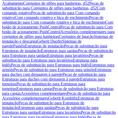
Acabamento
Conjuntos de sifões para banheiras, d52
Peças de
substituição para Conjuntos de sifões para banheiras, d52
Com
comando rotativo
Peças de substituição para Com comando
rotativo
Com comando rotativo e bica de enchimento
Peças de
substituição para Com comando rotativo e bica de enchimento
Com
botão de acionamento PushControl
Peças de substituição para Com
botão de acionamento PushControl
Acessórios complementares para
conjuntos de sifões para banheiras
Conjuntos de ligação
Sistemas de
instalação e descarga
Geberit Duofix
Sistemas de
parede
Painéis
Estruturas de instalação
Peças de substituição para
Estruturas de instalação
Estruturas para sanitas
Peças de substituição
para Estruturas para sanitas
Estruturas para lavatórios
Peças de
substituição para Estruturas para lavatórios
Estruturas para
bidés
Peças de substituição para Estruturas para bidés
Estruturas para
urinóis
Peças de substituição para Estruturas para urinóis
Estruturas
para duches com drenagem à parede
Peças de substituição para
Estruturas para duches com drenagem à parede
Estruturas para
torneiras
Peças de substituição para Estruturas para
torneiras
Estruturas para cargas
Peças de substituição para Estruturas
para cargas
Acessórios complementares
Peças de substituição para
Acessórios complementares
Geberit Kombifix
Estruturas de
instalação
Peças de substituição para Estruturas de
instalação
Estruturas para sanitas
Peças de substituição para
Estruturas para sanitas
Estruturas para lavatórios
Peças de substituição
para Estruturas para lavatórios
Estruturas para bidés
Peças de