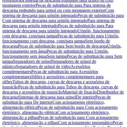
rebordo
Para sistema de descarga embutido para urinol ou com
montagem exterior
Peças de substituição para Para sistema de
descarga embutido para urinol ou com montagem exterior
Com
sistema de descarga para urinóis integrado
Peças de substituição para
Com sistema de descarga para urinóis integrado
Para sistema de
descarga para urinóis integrado
Peças de substituição para Para
sistema de descarga para urinóis integrado
Urinóis, funcionamento
com descarga, com/para tampa
Peças de substituição para Urinóis,
funcionamento com descarga, com/para tampa
Sem bordo de
descarga
Peças de substituição para Sem bordo de descarga
Urinóis,
funcionamento sem água
Peças de substituição para Urinóis,
funcionamento sem água
Sem tampa
Peças de substituição para Sem
tampa
Separadores de urinol
Separadores de urinol de
plástico
Separadores de urinol de vidro
Acessórios
complementares
Peças de substituição para Acessórios
complementares
Sifões e acessórios complementares para
sifões
Tubos de descarga, curvas de descarga e acessórios de
transição
Peças de substituição para Tubos de descarga, curvas de
descarga e acessórios de transição
Material de fixação
Distribuidor de
descarga
Sistemas de descarga para urinol
De interior
Peças de
substituição para De interior
Com acionamento eletrónico,
alimentação elétrica
Peças de substituição para Com acionamento
eletrónico, alimentação elétrica
Com acionamento eletrónico,
alimentação a pilhas
Peças de substituição para Com acionamento
eletrónico, alimentação a pilhas
Com acionamento pneumático
Peças