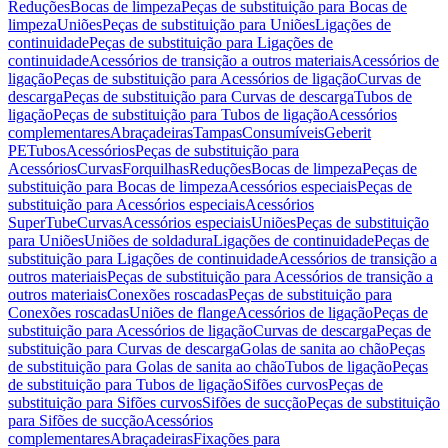
Reduções
Bocas de limpeza
Peças de substituição para Bocas de
limpeza
Uniões
Peças de substituição para Uniões
Ligações de
continuidade
Peças de substituição para Ligações de
continuidade
Acessórios de transição a outros materiais
Acessórios de
ligação
Peças de substituição para Acessórios de ligação
Curvas de
descarga
Peças de substituição para Curvas de descarga
Tubos de
ligação
Peças de substituição para Tubos de ligação
Acessórios
complementares
Abraçadeiras
Tampas
Consumíveis
Geberit
PE
Tubos
Acessórios
Peças de substituição para
Acessórios
Curvas
Forquilhas
Reduções
Bocas de limpeza
Peças de
substituição para Bocas de limpeza
Acessórios especiais
Peças de
substituição para Acessórios especiais
Acessórios
SuperTube
Curvas
Acessórios especiais
Uniões
Peças de substituição
para Uniões
Uniões de soldadura
Ligações de continuidade
Peças de
substituição para Ligações de continuidade
Acessórios de transição a
outros materiais
Peças de substituição para Acessórios de transição a
outros materiais
Conexões roscadas
Peças de substituição para
Conexões roscadas
Uniões de flange
Acessórios de ligação
Peças de
substituição para Acessórios de ligação
Curvas de descarga
Peças de
substituição para Curvas de descarga
Golas de sanita ao chão
Peças
de substituição para Golas de sanita ao chão
Tubos de ligação
Peças
de substituição para Tubos de ligação
Sifões curvos
Peças de
substituição para Sifões curvos
Sifões de sucção
Peças de substituição
para Sifões de sucção
Acessórios
complementares
Abraçadeiras
Fixações para