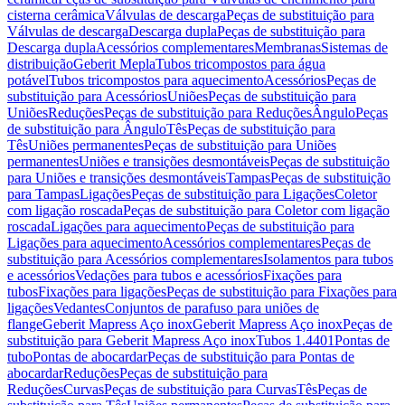
cisterna cerâmica
Válvulas de descarga
Peças de substituição para
Válvulas de descarga
Descarga dupla
Peças de substituição para
Descarga dupla
Acessórios complementares
Membranas
Sistemas de
distribuição
Geberit Mepla
Tubos tricompostos para água
potável
Tubos tricompostos para aquecimento
Acessórios
Peças de
substituição para Acessórios
Uniões
Peças de substituição para
Uniões
Reduções
Peças de substituição para Reduções
Ângulo
Peças
de substituição para Ângulo
Tês
Peças de substituição para
Tês
Uniões permanentes
Peças de substituição para Uniões
permanentes
Uniões e transições desmontáveis
Peças de substituição
para Uniões e transições desmontáveis
Tampas
Peças de substituição
para Tampas
Ligações
Peças de substituição para Ligações
Coletor
com ligação roscada
Peças de substituição para Coletor com ligação
roscada
Ligações para aquecimento
Peças de substituição para
Ligações para aquecimento
Acessórios complementares
Peças de
substituição para Acessórios complementares
Isolamentos para tubos
e acessórios
Vedações para tubos e acessórios
Fixações para
tubos
Fixações para ligações
Peças de substituição para Fixações para
ligações
Vedantes
Conjuntos de parafuso para uniões de
flange
Geberit Mapress Aço inox
Geberit Mapress Aço inox
Peças de
substituição para Geberit Mapress Aço inox
Tubos 1.4401
Pontas de
tubo
Pontas de abocardar
Peças de substituição para Pontas de
abocardar
Reduções
Peças de substituição para
Reduções
Curvas
Peças de substituição para Curvas
Tês
Peças de