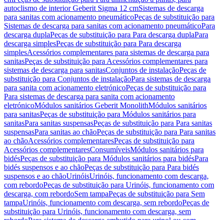
autoclismo de interior Geberit Sigma 12 cm
Sistemas de descarga
para sanitas com acionamento pneumático
Peças de substituição para
Sistemas de descarga para sanitas com acionamento pneumático
Para
descarga dupla
Peças de substituição para Para descarga dupla
Para
descarga simples
Peças de substituição para Para descarga
simples
Acessórios complementares para sistemas de descarga para
sanitas
Peças de substituição para Acessórios complementares para
sistemas de descarga para sanitas
Conjuntos de instalação
Peças de
substituição para Conjuntos de instalação
Para sistemas de descarga
para sanita com acionamento eletrónico
Peças de substituição para
Para sistemas de descarga para sanita com acionamento
eletrónico
Módulos sanitários Geberit Monolith
Módulos sanitários
para sanitas
Peças de substituição para Módulos sanitários para
sanitas
Para sanitas suspensas
Peças de substituição para Para sanitas
suspensas
Para sanitas ao chão
Peças de substituição para Para sanitas
ao chão
Acessórios complementares
Peças de substituição para
Acessórios complementares
Consumíveis
Módulos sanitários para
bidés
Peças de substituição para Módulos sanitários para bidés
Para
bidés suspensos e ao chão
Peças de substituição para Para bidés
suspensos e ao chão
Urinóis
Urinóis, funcionamento com descarga,
com rebordo
Peças de substituição para Urinóis, funcionamento com
descarga, com rebordo
Sem tampa
Peças de substituição para Sem
tampa
Urinóis, funcionamento com descarga, sem rebordo
Peças de
substituição para Urinóis, funcionamento com descarga, sem