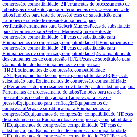
compressão, compatibilidade [2]
Ferramentas de processamento de
tubos
Peças de substituição para Ferramentas de processamento de
tubos
Tampões para teste de pressão
Peças de substituição para
Tampões para teste de pressão
Equipamento para
verificação
Ferramentas para Geberit Mapress
Peças de substituição
para Ferramentas para Geberit Mapress
Equipamentos de
compressão, compatibilidade [1]
Peças de substituição para
Equipamentos de compressão, compatibilidade [1]
Equipamentos de
compressão, compatibilidade [2]
Peças de substituição para
Equipamentos de compressão, compatibilidade [2]
Compatibilidade
dos equipamentos de compressão [1]/[2]
Peças de substituição para
Compatibilidade dos equipamentos de compressão
[1]/[2]
Equipamentos de compressão, compatibilidade
[2XL]
Equipamentos de compressão, compatibilidade [3]
Peças de
substituição para Equipamentos de compressão, compatibilidade
[3]
Ferramentas de processamento de tubos
Peças de substituição para
Ferramentas de processamento de tubos
Tampões para teste de
pressão
Peças de substituição para Tampões para teste de
pressão
Equipamento para verificação
Equipamentos de
compressão
Peças de substituição para Equipamentos de
compressão
Equipamentos de compressão, compatibilidade [1]
Peças
de substituição para Equipamentos de compressão, compatibilidade
[1]
Equipamentos de compressão, compatibilidade [2]
Peças de
substituição para Equipamentos de compressão, compatibilidade
[2]
Equipamentos de compressão, compatibilidade [2XL]
Peças de