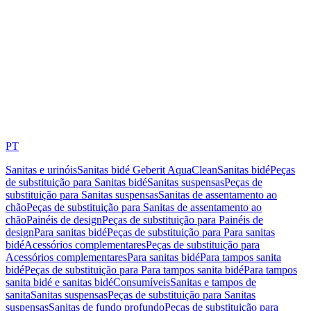
PT
Sanitas e urinóis
Sanitas bidé Geberit AquaClean
Sanitas bidé
Peças
de substituição para Sanitas bidé
Sanitas suspensas
Peças de
substituição para Sanitas suspensas
Sanitas de assentamento ao
chão
Peças de substituição para Sanitas de assentamento ao
chão
Painéis de design
Peças de substituição para Painéis de
design
Para sanitas bidé
Peças de substituição para Para sanitas
bidé
Acessórios complementares
Peças de substituição para
Acessórios complementares
Para sanitas bidé
Para tampos sanita
bidé
Peças de substituição para Para tampos sanita bidé
Para tampos
sanita bidé e sanitas bidé
Consumíveis
Sanitas e tampos de
sanita
Sanitas suspensas
Peças de substituição para Sanitas
suspensas
Sanitas de fundo profundo
Peças de substituição para