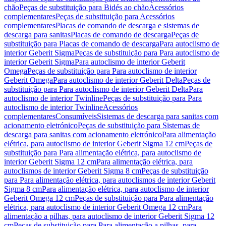
chão
Peças de substituição para Bidés ao chão
Acessórios
complementares
Peças de substituição para Acessórios
complementares
Placas de comando de descarga e sistemas de
descarga para sanitas
Placas de comando de descarga
Peças de
substituição para Placas de comando de descarga
Para autoclismo de
interior Geberit Sigma
Peças de substituição para Para autoclismo de
interior Geberit Sigma
Para autoclismo de interior Geberit
Omega
Peças de substituição para Para autoclismo de interior
Geberit Omega
Para autoclismo de interior Geberit Delta
Peças de
substituição para Para autoclismo de interior Geberit Delta
Para
autoclismo de interior Twinline
Peças de substituição para Para
autoclismo de interior Twinline
Acessórios
complementares
Consumíveis
Sistemas de descarga para sanitas com
acionamento eletrónico
Peças de substituição para Sistemas de
descarga para sanitas com acionamento eletrónico
Para alimentação
elétrica, para autoclismo de interior Geberit Sigma 12 cm
Peças de
substituição para Para alimentação elétrica, para autoclismo de
interior Geberit Sigma 12 cm
Para alimentação elétrica, para
autoclismos de interior Geberit Sigma 8 cm
Peças de substituição
para Para alimentação elétrica, para autoclismos de interior Geberit
Sigma 8 cm
Para alimentação elétrica, para autoclismo de interior
Geberit Omega 12 cm
Peças de substituição para Para alimentação
elétrica, para autoclismo de interior Geberit Omega 12 cm
Para
alimentação a pilhas, para autoclismo de interior Geberit Sigma 12
cm
Peças de substituição para Para alimentação a pilhas, para