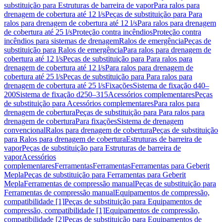
substituição para Estruturas de barreira de vapor
Para ralos para
drenagem de cobertura até 12 l/s
Peças de substituição para Para
ralos para drenagem de cobertura até 12 l/s
Para ralos para drenagem
de cobertura até 25 l/s
Proteção contra incêndios
Proteção contra
incêndios para sistemas de drenagem
Ralos de emergência
Peças de
substituição para Ralos de emergência
Para ralos para drenagem de
cobertura até 12 l/s
Peças de substituição para Para ralos para
drenagem de cobertura até 12 l/s
Para ralos para drenagem de
cobertura até 25 l/s
Peças de substituição para Para ralos para
drenagem de cobertura até 25 l/s
Fixações
Sistema de fixação d40–
200
Sistema de fixação d250–315
Acessórios complementares
Peças
de substituição para Acessórios complementares
Para ralos para
drenagem de cobertura
Peças de substituição para Para ralos para
drenagem de cobertura
Para fixações
Sistema de drenagem
convencional
Ralos para drenagem de cobertura
Peças de substituição
para Ralos para drenagem de cobertura
Estruturas de barreira de
vapor
Peças de substituição para Estruturas de barreira de
vapor
Acessórios
complementares
Ferramentas
Ferramentas
Ferramentas para Geberit
Mepla
Peças de substituição para Ferramentas para Geberit
Mepla
Ferramentas de compressão manual
Peças de substituição para
Ferramentas de compressão manual
Equipamentos de compressão,
compatibilidade [1]
Peças de substituição para Equipamentos de
compressão, compatibilidade [1]
Equipamentos de compressão,
compatibilidade [2]
Peças de substituição para Equipamentos de