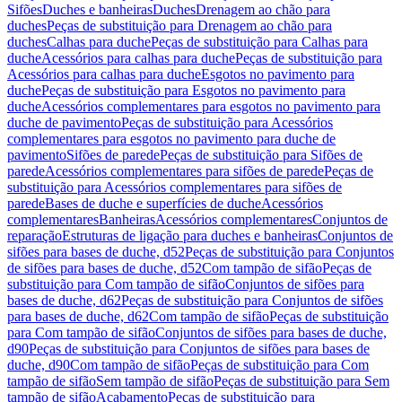
Sifões
Duches e banheiras
Duches
Drenagem ao chão para
duches
Peças de substituição para Drenagem ao chão para
duches
Calhas para duche
Peças de substituição para Calhas para
duche
Acessórios para calhas para duche
Peças de substituição para
Acessórios para calhas para duche
Esgotos no pavimento para
duche
Peças de substituição para Esgotos no pavimento para
duche
Acessórios complementares para esgotos no pavimento para
duche de pavimento
Peças de substituição para Acessórios
complementares para esgotos no pavimento para duche de
pavimento
Sifões de parede
Peças de substituição para Sifões de
parede
Acessórios complementares para sifões de parede
Peças de
substituição para Acessórios complementares para sifões de
parede
Bases de duche e superfícies de duche
Acessórios
complementares
Banheiras
Acessórios complementares
Conjuntos de
reparação
Estruturas de ligação para duches e banheiras
Conjuntos de
sifões para bases de duche, d52
Peças de substituição para Conjuntos
de sifões para bases de duche, d52
Com tampão de sifão
Peças de
substituição para Com tampão de sifão
Conjuntos de sifões para
bases de duche, d62
Peças de substituição para Conjuntos de sifões
para bases de duche, d62
Com tampão de sifão
Peças de substituição
para Com tampão de sifão
Conjuntos de sifões para bases de duche,
d90
Peças de substituição para Conjuntos de sifões para bases de
duche, d90
Com tampão de sifão
Peças de substituição para Com
tampão de sifão
Sem tampão de sifão
Peças de substituição para Sem
tampão de sifão
Acabamento
Peças de substituição para