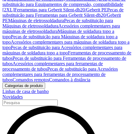
substituição para Equipamentos de compressão, compatibilidade
[2XL]
Ferramentas para Geberit Silent-db20/Geberit PE
Peças de
substituição para Ferramentas para Geberit Silent-db20/Geberit
PE
Máquinas de eletrossoldadura
Peças de substituição para
Máquinas de eletrossoldadura
Acessórios complementares para
máquinas de eletrossoldadura
Máquinas de soldadura topo a
topo
Peças de substituição para Máquinas de soldadura topo a
topo
Acessórios complementares para máquinas de soldadura topo a
topo
Peças de substituição para Acessórios complementares para
máquinas de soldadura topo a topo
Ferramentas de processamento de
tubos
Peças de substituição para Ferramentas de processamento de
tubos
Acessórios complementares para ferramentas de
processamento de tubos
Peças de substituição para Acessórios
complementares para ferramentas de processamento de
tubos
Comandos remotos
Comandos à distância
Categorias de produto
Linhas de casa de banho
Novidades