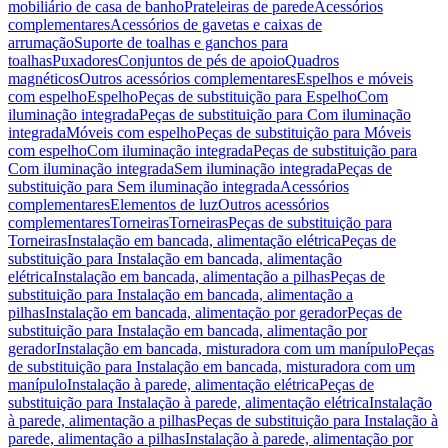
mobiliário de casa de banho
Prateleiras de parede
Acessórios
complementares
Acessórios de gavetas e caixas de
arrumação
Suporte de toalhas e ganchos para
toalhas
Puxadores
Conjuntos de pés de apoio
Quadros
magnéticos
Outros acessórios complementares
Espelhos e móveis
com espelho
Espelho
Peças de substituição para Espelho
Com
iluminação integrada
Peças de substituição para Com iluminação
integrada
Móveis com espelho
Peças de substituição para Móveis
com espelho
Com iluminação integrada
Peças de substituição para
Com iluminação integrada
Sem iluminação integrada
Peças de
substituição para Sem iluminação integrada
Acessórios
complementares
Elementos de luz
Outros acessórios
complementares
Torneiras
Torneiras
Peças de substituição para
Torneiras
Instalação em bancada, alimentação elétrica
Peças de
substituição para Instalação em bancada, alimentação
elétrica
Instalação em bancada, alimentação a pilhas
Peças de
substituição para Instalação em bancada, alimentação a
pilhas
Instalação em bancada, alimentação por gerador
Peças de
substituição para Instalação em bancada, alimentação por
gerador
Instalação em bancada, misturadora com um manípulo
Peças
de substituição para Instalação em bancada, misturadora com um
manípulo
Instalação à parede, alimentação elétrica
Peças de
substituição para Instalação à parede, alimentação elétrica
Instalação
à parede, alimentação a pilhas
Peças de substituição para Instalação à
parede, alimentação a pilhas
Instalação à parede, alimentação por