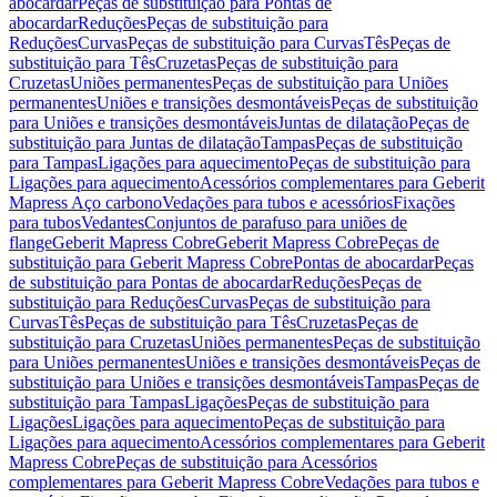
abocardar
Peças de substituição para Pontas de
abocardar
Reduções
Peças de substituição para
Reduções
Curvas
Peças de substituição para Curvas
Tês
Peças de
substituição para Tês
Cruzetas
Peças de substituição para
Cruzetas
Uniões permanentes
Peças de substituição para Uniões
permanentes
Uniões e transições desmontáveis
Peças de substituição
para Uniões e transições desmontáveis
Juntas de dilatação
Peças de
substituição para Juntas de dilatação
Tampas
Peças de substituição
para Tampas
Ligações para aquecimento
Peças de substituição para
Ligações para aquecimento
Acessórios complementares para Geberit
Mapress Aço carbono
Vedações para tubos e acessórios
Fixações
para tubos
Vedantes
Conjuntos de parafuso para uniões de
flange
Geberit Mapress Cobre
Geberit Mapress Cobre
Peças de
substituição para Geberit Mapress Cobre
Pontas de abocardar
Peças
de substituição para Pontas de abocardar
Reduções
Peças de
substituição para Reduções
Curvas
Peças de substituição para
Curvas
Tês
Peças de substituição para Tês
Cruzetas
Peças de
substituição para Cruzetas
Uniões permanentes
Peças de substituição
para Uniões permanentes
Uniões e transições desmontáveis
Peças de
substituição para Uniões e transições desmontáveis
Tampas
Peças de
substituição para Tampas
Ligações
Peças de substituição para
Ligações
Ligações para aquecimento
Peças de substituição para
Ligações para aquecimento
Acessórios complementares para Geberit
Mapress Cobre
Peças de substituição para Acessórios
complementares para Geberit Mapress Cobre
Vedações para tubos e