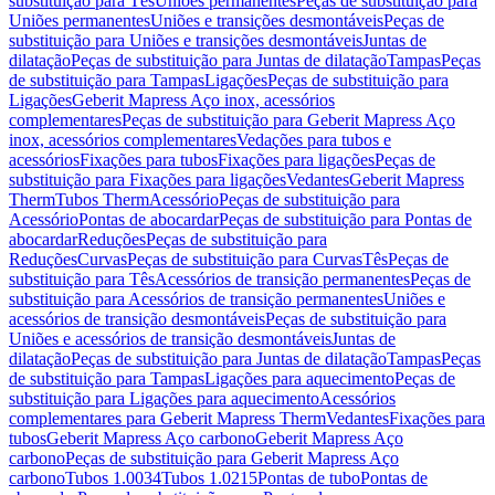
substituição para Tês
Uniões permanentes
Peças de substituição para
Uniões permanentes
Uniões e transições desmontáveis
Peças de
substituição para Uniões e transições desmontáveis
Juntas de
dilatação
Peças de substituição para Juntas de dilatação
Tampas
Peças
de substituição para Tampas
Ligações
Peças de substituição para
Ligações
Geberit Mapress Aço inox, acessórios
complementares
Peças de substituição para Geberit Mapress Aço
inox, acessórios complementares
Vedações para tubos e
acessórios
Fixações para tubos
Fixações para ligações
Peças de
substituição para Fixações para ligações
Vedantes
Geberit Mapress
Therm
Tubos Therm
Acessório
Peças de substituição para
Acessório
Pontas de abocardar
Peças de substituição para Pontas de
abocardar
Reduções
Peças de substituição para
Reduções
Curvas
Peças de substituição para Curvas
Tês
Peças de
substituição para Tês
Acessórios de transição permanentes
Peças de
substituição para Acessórios de transição permanentes
Uniões e
acessórios de transição desmontáveis
Peças de substituição para
Uniões e acessórios de transição desmontáveis
Juntas de
dilatação
Peças de substituição para Juntas de dilatação
Tampas
Peças
de substituição para Tampas
Ligações para aquecimento
Peças de
substituição para Ligações para aquecimento
Acessórios
complementares para Geberit Mapress Therm
Vedantes
Fixações para
tubos
Geberit Mapress Aço carbono
Geberit Mapress Aço
carbono
Peças de substituição para Geberit Mapress Aço
carbono
Tubos 1.0034
Tubos 1.0215
Pontas de tubo
Pontas de