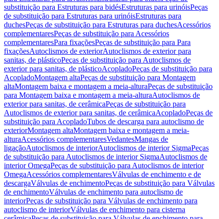
substituição para Estruturas para bidés
Estruturas para urinóis
Peças
de substituição para Estruturas para urinóis
Estruturas para
duches
Peças de substituição para Estruturas para duches
Acessórios
complementares
Peças de substituição para Acessórios
complementares
Para fixações
Peças de substituição para Para
fixações
Autoclismos de exterior
Autoclismos de exterior para
sanitas, de plástico
Peças de substituição para Autoclismos de
exterior para sanitas, de plástico
Acoplado
Peças de substituição para
Acoplado
Montagem alta
Peças de substituição para Montagem
alta
Montagem baixa e montagem a meia-altura
Peças de substituição
para Montagem baixa e montagem a meia-altura
Autoclismos de
exterior para sanitas, de cerâmica
Peças de substituição para
Autoclismos de exterior para sanitas, de cerâmica
Acoplado
Peças de
substituição para Acoplado
Tubos de descarga para autoclismo de
exterior
Montagem alta
Montagem baixa e montagem a meia-
altura
Acessórios complementares
Vedantes
Mangas de
ligação
Autoclismos de interior
Autoclismos de interior Sigma
Peças
de substituição para Autoclismos de interior Sigma
Autoclismos de
interior Omega
Peças de substituição para Autoclismos de interior
Omega
Acessórios complementares
Válvulas de enchimento e de
descarga
Válvulas de enchimento
Peças de substituição para Válvulas
de enchimento
Válvulas de enchimento para autoclismo de
interior
Peças de substituição para Válvulas de enchimento para
autoclismo de interior
Válvulas de enchimento para cisterna
cerâmica
Peças de substituição para Válvulas de enchimento para