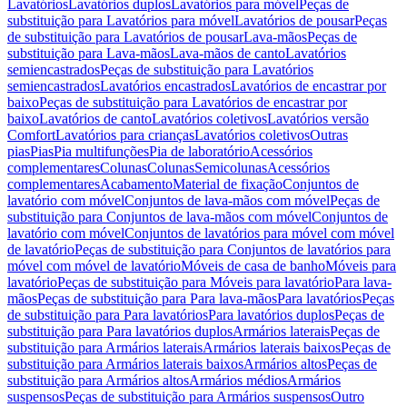
Lavatórios
Lavatórios duplos
Lavatórios para móvel
Peças de
substituição para Lavatórios para móvel
Lavatórios de pousar
Peças
de substituição para Lavatórios de pousar
Lava-mãos
Peças de
substituição para Lava-mãos
Lava-mãos de canto
Lavatórios
semiencastrados
Peças de substituição para Lavatórios
semiencastrados
Lavatórios encastrados
Lavatórios de encastrar por
baixo
Peças de substituição para Lavatórios de encastrar por
baixo
Lavatórios de canto
Lavatórios coletivos
Lavatórios versão
Comfort
Lavatórios para crianças
Lavatórios coletivos
Outras
pias
Pias
Pia multifunções
Pia de laboratório
Acessórios
complementares
Colunas
Colunas
Semicolunas
Acessórios
complementares
Acabamento
Material de fixação
Conjuntos de
lavatório com móvel
Conjuntos de lava-mãos com móvel
Peças de
substituição para Conjuntos de lava-mãos com móvel
Conjuntos de
lavatório com móvel
Conjuntos de lavatórios para móvel com móvel
de lavatório
Peças de substituição para Conjuntos de lavatórios para
móvel com móvel de lavatório
Móveis de casa de banho
Móveis para
lavatório
Peças de substituição para Móveis para lavatório
Para lava-
mãos
Peças de substituição para Para lava-mãos
Para lavatórios
Peças
de substituição para Para lavatórios
Para lavatórios duplos
Peças de
substituição para Para lavatórios duplos
Armários laterais
Peças de
substituição para Armários laterais
Armários laterais baixos
Peças de
substituição para Armários laterais baixos
Armários altos
Peças de
substituição para Armários altos
Armários médios
Armários
suspensos
Peças de substituição para Armários suspensos
Outro