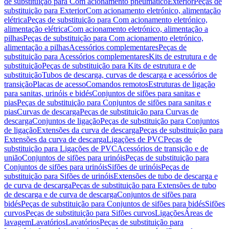
de substituição para Com acionamento pneumático
Exterior
Peças de
substituição para Exterior
Com acionamento eletrónico, alimentação
elétrica
Peças de substituição para Com acionamento eletrónico,
alimentação elétrica
Com acionamento eletrónico, alimentação a
pilhas
Peças de substituição para Com acionamento eletrónico,
alimentação a pilhas
Acessórios complementares
Peças de
substituição para Acessórios complementares
Kits de estrutura e de
substituição
Peças de substituição para Kits de estrutura e de
substituição
Tubos de descarga, curvas de descarga e acessórios de
transição
Placas de acesso
Comandos remotos
Estruturas de ligação
para sanitas, urinóis e bidés
Conjuntos de sifões para sanitas e
pias
Peças de substituição para Conjuntos de sifões para sanitas e
pias
Curvas de descarga
Peças de substituição para Curvas de
descarga
Conjuntos de ligação
Peças de substituição para Conjuntos
de ligação
Extensões da curva de descarga
Peças de substituição para
Extensões da curva de descarga
Ligações de PVC
Peças de
substituição para Ligações de PVC
Acessórios de transição e de
união
Conjuntos de sifões para urinóis
Peças de substituição para
Conjuntos de sifões para urinóis
Sifões de urinóis
Peças de
substituição para Sifões de urinóis
Extensões de tubo de descarga e
de curva de descarga
Peças de substituição para Extensões de tubo
de descarga e de curva de descarga
Conjuntos de sifões para
bidés
Peças de substituição para Conjuntos de sifões para bidés
Sifões
curvos
Peças de substituição para Sifões curvos
Ligações
Áreas de
lavagem
Lavatórios
Lavatórios
Peças de substituição para