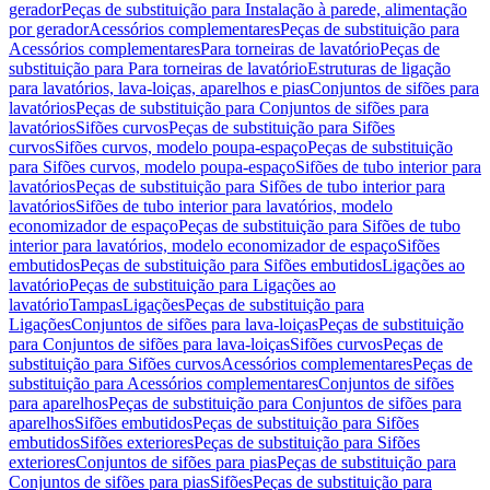
gerador
Peças de substituição para Instalação à parede, alimentação
por gerador
Acessórios complementares
Peças de substituição para
Acessórios complementares
Para torneiras de lavatório
Peças de
substituição para Para torneiras de lavatório
Estruturas de ligação
para lavatórios, lava-loiças, aparelhos e pias
Conjuntos de sifões para
lavatórios
Peças de substituição para Conjuntos de sifões para
lavatórios
Sifões curvos
Peças de substituição para Sifões
curvos
Sifões curvos, modelo poupa-espaço
Peças de substituição
para Sifões curvos, modelo poupa-espaço
Sifões de tubo interior para
lavatórios
Peças de substituição para Sifões de tubo interior para
lavatórios
Sifões de tubo interior para lavatórios, modelo
economizador de espaço
Peças de substituição para Sifões de tubo
interior para lavatórios, modelo economizador de espaço
Sifões
embutidos
Peças de substituição para Sifões embutidos
Ligações ao
lavatório
Peças de substituição para Ligações ao
lavatório
Tampas
Ligações
Peças de substituição para
Ligações
Conjuntos de sifões para lava-loiças
Peças de substituição
para Conjuntos de sifões para lava-loiças
Sifões curvos
Peças de
substituição para Sifões curvos
Acessórios complementares
Peças de
substituição para Acessórios complementares
Conjuntos de sifões
para aparelhos
Peças de substituição para Conjuntos de sifões para
aparelhos
Sifões embutidos
Peças de substituição para Sifões
embutidos
Sifões exteriores
Peças de substituição para Sifões
exteriores
Conjuntos de sifões para pias
Peças de substituição para
Conjuntos de sifões para pias
Sifões
Peças de substituição para