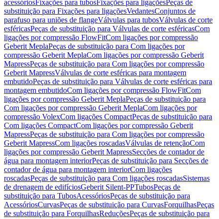
acessórios
Fixações para tubos
Fixações para ligações
Peças de
substituição para Fixações para ligações
Vedantes
Conjuntos de
parafuso para uniões de flange
Válvulas para tubos
Válvulas de corte
esféricas
Peças de substituição para Válvulas de corte esféricas
Com
ligações por compressão FlowFit
Com ligações por compressão
Geberit Mepla
Peças de substituição para Com ligações por
compressão Geberit Mepla
Com ligações por compressão Geberit
Mapress
Peças de substituição para Com ligações por compressão
Geberit Mapress
Válvulas de corte esféricas para montagem
embutido
Peças de substituição para Válvulas de corte esféricas para
montagem embutido
Com ligações por compressão FlowFit
Com
ligações por compressão Geberit Mepla
Peças de substituição para
Com ligações por compressão Geberit Mepla
Com ligações por
compressão Volex
Com ligações Compact
Peças de substituição para
Com ligações Compact
Com ligações por compressão Geberit
Mapress
Peças de substituição para Com ligações por compressão
Geberit Mapress
Com ligações roscadas
Válvulas de retenção
Com
ligações por compressão Geberit Mapress
Secções de contador de
água para montagem interior
Peças de substituição para Secções de
contador de água para montagem interior
Com ligações
roscadas
Peças de substituição para Com ligações roscadas
Sistemas
de drenagem de edifícios
Geberit Silent-PP
Tubos
Peças de
substituição para Tubos
Acessórios
Peças de substituição para
Acessórios
Curvas
Peças de substituição para Curvas
Forquilhas
Peças
de substituição para Forquilhas
Reduções
Peças de substituição para