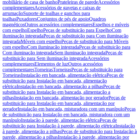
mobiliário de casa de banho
Prateleiras de parede
Acessórios
complementares
Acessórios de gavetas e caixas de
arrumação
Suporte de toalhas e ganchos para
toalhas
Puxadores
Conjuntos de pés de apoio
Quadros
magnéticos
Outros acessórios complementares
Espelhos e móveis
com espelho
Espelho
Peças de substituição para Espelho
Com
iluminação integrada
Peças de substituição para Com iluminação
integrada
Móveis com espelho
Peças de substituição para Móveis
com espelho
Com iluminação integrada
Peças de substituição para
Com iluminação integrada
Sem iluminação integrada
Peças de
substituição para Sem iluminação integrada
Acessórios
complementares
Elementos de luz
Outros acessórios
complementares
Torneiras
Torneiras
Peças de substituição para
Torneiras
Instalação em bancada, alimentação elétrica
Peças de
substituição para Instalação em bancada, alimentação
elétrica
Instalação em bancada, alimentação a pilhas
Peças de
substituição para Instalação em bancada, alimentação a
pilhas
Instalação em bancada, alimentação por gerador
Peças de
substituição para Instalação em bancada, alimentação por
gerador
Instalação em bancada, misturadora com um manípulo
Peças
de substituição para Instalação em bancada, misturadora com um
manípulo
Instalação à parede, alimentação elétrica
Peças de
substituição para Instalação à parede, alimentação elétrica
Instalação
à parede, alimentação a pilhas
Peças de substituição para Instalação à
parede, alimentação a pilhas
Instalação à parede, alimentação por