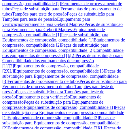
compressão, compatibilidade [2]
Ferramentas de processamento de
tubos
Peças de substituição para Ferramentas de processamento de
tubos
Tampões para teste de pressão
Peças de substituição para
Tampões para teste de pressão
Equipamento para
verificação
Ferramentas para Geberit Mapress
Peças de substituição
para Ferramentas para Geberit Mapress
Equipamentos de
compressão, compatibilidade [1]
Peças de substituição para
Equipamentos de compressão, compatibilidade [1]
Equipamentos de
compressão, compatibilidade [2]
Peças de substituição para
Equipamentos de compressão, compatibilidade [2]
Compatibilidade
dos equipamentos de compressão [1]/[2]
Peças de substituição para
Compatibilidade dos equipamentos de compressão
[1]/[2]
Equipamentos de compressão, compatibilidade
[2XL]
Equipamentos de compressão, compatibilidade [3]
Peças de
substituição para Equipamentos de compressão, compatibilidade
[3]
Ferramentas de processamento de tubos
Peças de substituição para
Ferramentas de processamento de tubos
Tampões para teste de
pressão
Peças de substituição para Tampões para teste de
pressão
Equipamento para verificação
Equipamentos de
compressão
Peças de substituição para Equipamentos de
compressão
Equipamentos de compressão, compatibilidade [1]
Peças
de substituição para Equipamentos de compressão, compatibilidade
[1]
Equipamentos de compressão, compatibilidade [2]
Peças de
substituição para Equipamentos de compressão, compatibilidade
[2]
Equipamentos de compressão, compatibilidade [2XL]
Peças de