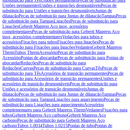
substituição para Tês
Uniões permanentes
Peças de substituição para
Uniões permanentes
Uniões e transições desmontáveis
Peças de
substituição para Uniões e transições desmontáveis
Juntas de
dilatação
Peças de substituição para Juntas de dilatação
Tampas
Peças
de substituição para Tampas
Ligações
Peças de substituição para
Ligações
Geberit Mapress Aço inox, acessórios
complementares
Peças de substituição para Geberit Mapress Aço
inox, acessórios complementares
Vedações para tubos e
acessórios
Fixações para tubos
Fixações para ligações
Peças de
substituição para Fixações para ligações
Vedantes
Geberit Mapress
Therm
Tubos Therm
Acessório
Peças de substituição para
Acessório
Pontas de abocardar
Peças de substituição para Pontas de
abocardar
Reduções
Peças de substituição para
Reduções
Curvas
Peças de substituição para Curvas
Tês
Peças de
substituição para Tês
Acessórios de transição permanentes
Peças de
substituição para Acessórios de transição permanentes
Uniões e
acessórios de transição desmontáveis
Peças de substituição para
Uniões e acessórios de transição desmontáveis
Juntas de
dilatação
Peças de substituição para Juntas de dilatação
Tampas
Peças
de substituição para Tampas
Ligações para aquecimento
Peças de
substituição para Ligações para aquecimento
Acessórios
complementares para Geberit Mapress Therm
Vedantes
Fixações para
tubos
Geberit Mapress Aço carbono
Geberit Mapress Aço
carbono
Peças de substituição para Geberit Mapress Aço
carbono
Tubos 1.0034
Tubos 1.0215
Pontas de tubo
Pontas de