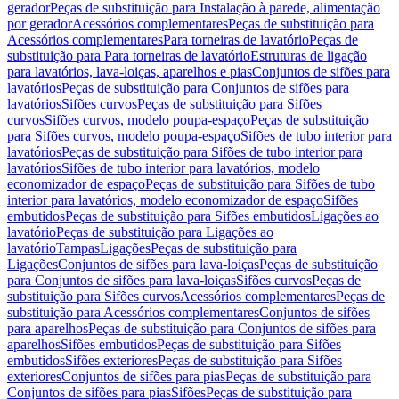
gerador
Peças de substituição para Instalação à parede, alimentação
por gerador
Acessórios complementares
Peças de substituição para
Acessórios complementares
Para torneiras de lavatório
Peças de
substituição para Para torneiras de lavatório
Estruturas de ligação
para lavatórios, lava-loiças, aparelhos e pias
Conjuntos de sifões para
lavatórios
Peças de substituição para Conjuntos de sifões para
lavatórios
Sifões curvos
Peças de substituição para Sifões
curvos
Sifões curvos, modelo poupa-espaço
Peças de substituição
para Sifões curvos, modelo poupa-espaço
Sifões de tubo interior para
lavatórios
Peças de substituição para Sifões de tubo interior para
lavatórios
Sifões de tubo interior para lavatórios, modelo
economizador de espaço
Peças de substituição para Sifões de tubo
interior para lavatórios, modelo economizador de espaço
Sifões
embutidos
Peças de substituição para Sifões embutidos
Ligações ao
lavatório
Peças de substituição para Ligações ao
lavatório
Tampas
Ligações
Peças de substituição para
Ligações
Conjuntos de sifões para lava-loiças
Peças de substituição
para Conjuntos de sifões para lava-loiças
Sifões curvos
Peças de
substituição para Sifões curvos
Acessórios complementares
Peças de
substituição para Acessórios complementares
Conjuntos de sifões
para aparelhos
Peças de substituição para Conjuntos de sifões para
aparelhos
Sifões embutidos
Peças de substituição para Sifões
embutidos
Sifões exteriores
Peças de substituição para Sifões
exteriores
Conjuntos de sifões para pias
Peças de substituição para
Conjuntos de sifões para pias
Sifões
Peças de substituição para