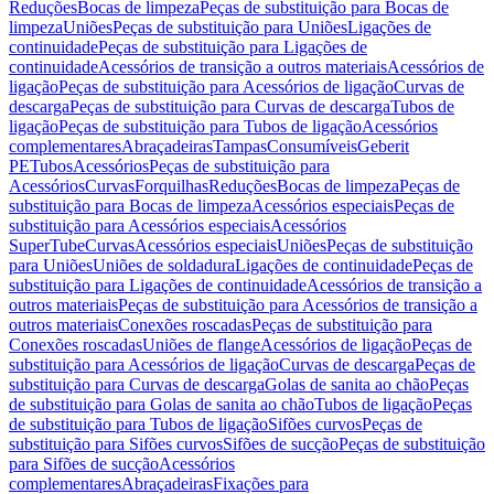
Reduções
Bocas de limpeza
Peças de substituição para Bocas de
limpeza
Uniões
Peças de substituição para Uniões
Ligações de
continuidade
Peças de substituição para Ligações de
continuidade
Acessórios de transição a outros materiais
Acessórios de
ligação
Peças de substituição para Acessórios de ligação
Curvas de
descarga
Peças de substituição para Curvas de descarga
Tubos de
ligação
Peças de substituição para Tubos de ligação
Acessórios
complementares
Abraçadeiras
Tampas
Consumíveis
Geberit
PE
Tubos
Acessórios
Peças de substituição para
Acessórios
Curvas
Forquilhas
Reduções
Bocas de limpeza
Peças de
substituição para Bocas de limpeza
Acessórios especiais
Peças de
substituição para Acessórios especiais
Acessórios
SuperTube
Curvas
Acessórios especiais
Uniões
Peças de substituição
para Uniões
Uniões de soldadura
Ligações de continuidade
Peças de
substituição para Ligações de continuidade
Acessórios de transição a
outros materiais
Peças de substituição para Acessórios de transição a
outros materiais
Conexões roscadas
Peças de substituição para
Conexões roscadas
Uniões de flange
Acessórios de ligação
Peças de
substituição para Acessórios de ligação
Curvas de descarga
Peças de
substituição para Curvas de descarga
Golas de sanita ao chão
Peças
de substituição para Golas de sanita ao chão
Tubos de ligação
Peças
de substituição para Tubos de ligação
Sifões curvos
Peças de
substituição para Sifões curvos
Sifões de sucção
Peças de substituição
para Sifões de sucção
Acessórios
complementares
Abraçadeiras
Fixações para