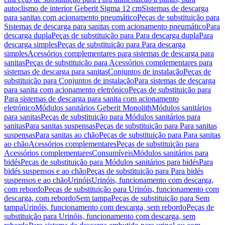
autoclismo de interior Geberit Sigma 12 cm
Sistemas de descarga
para sanitas com acionamento pneumático
Peças de substituição para
Sistemas de descarga para sanitas com acionamento pneumático
Para
descarga dupla
Peças de substituição para Para descarga dupla
Para
descarga simples
Peças de substituição para Para descarga
simples
Acessórios complementares para sistemas de descarga para
sanitas
Peças de substituição para Acessórios complementares para
sistemas de descarga para sanitas
Conjuntos de instalação
Peças de
substituição para Conjuntos de instalação
Para sistemas de descarga
para sanita com acionamento eletrónico
Peças de substituição para
Para sistemas de descarga para sanita com acionamento
eletrónico
Módulos sanitários Geberit Monolith
Módulos sanitários
para sanitas
Peças de substituição para Módulos sanitários para
sanitas
Para sanitas suspensas
Peças de substituição para Para sanitas
suspensas
Para sanitas ao chão
Peças de substituição para Para sanitas
ao chão
Acessórios complementares
Peças de substituição para
Acessórios complementares
Consumíveis
Módulos sanitários para
bidés
Peças de substituição para Módulos sanitários para bidés
Para
bidés suspensos e ao chão
Peças de substituição para Para bidés
suspensos e ao chão
Urinóis
Urinóis, funcionamento com descarga,
com rebordo
Peças de substituição para Urinóis, funcionamento com
descarga, com rebordo
Sem tampa
Peças de substituição para Sem
tampa
Urinóis, funcionamento com descarga, sem rebordo
Peças de
substituição para Urinóis, funcionamento com descarga, sem