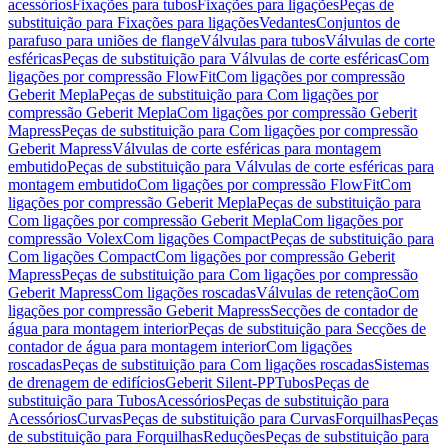
acessórios
Fixações para tubos
Fixações para ligações
Peças de
substituição para Fixações para ligações
Vedantes
Conjuntos de
parafuso para uniões de flange
Válvulas para tubos
Válvulas de corte
esféricas
Peças de substituição para Válvulas de corte esféricas
Com
ligações por compressão FlowFit
Com ligações por compressão
Geberit Mepla
Peças de substituição para Com ligações por
compressão Geberit Mepla
Com ligações por compressão Geberit
Mapress
Peças de substituição para Com ligações por compressão
Geberit Mapress
Válvulas de corte esféricas para montagem
embutido
Peças de substituição para Válvulas de corte esféricas para
montagem embutido
Com ligações por compressão FlowFit
Com
ligações por compressão Geberit Mepla
Peças de substituição para
Com ligações por compressão Geberit Mepla
Com ligações por
compressão Volex
Com ligações Compact
Peças de substituição para
Com ligações Compact
Com ligações por compressão Geberit
Mapress
Peças de substituição para Com ligações por compressão
Geberit Mapress
Com ligações roscadas
Válvulas de retenção
Com
ligações por compressão Geberit Mapress
Secções de contador de
água para montagem interior
Peças de substituição para Secções de
contador de água para montagem interior
Com ligações
roscadas
Peças de substituição para Com ligações roscadas
Sistemas
de drenagem de edifícios
Geberit Silent-PP
Tubos
Peças de
substituição para Tubos
Acessórios
Peças de substituição para
Acessórios
Curvas
Peças de substituição para Curvas
Forquilhas
Peças
de substituição para Forquilhas
Reduções
Peças de substituição para