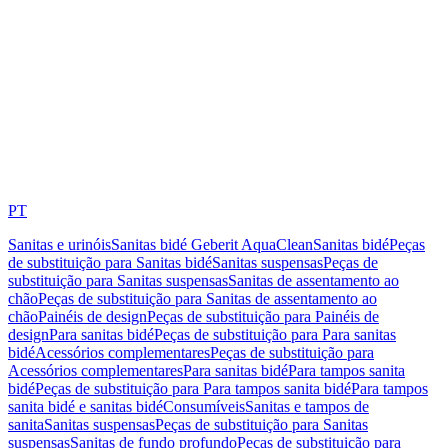
PT
Sanitas e urinóis
Sanitas bidé Geberit AquaClean
Sanitas bidé
Peças
de substituição para Sanitas bidé
Sanitas suspensas
Peças de
substituição para Sanitas suspensas
Sanitas de assentamento ao
chão
Peças de substituição para Sanitas de assentamento ao
chão
Painéis de design
Peças de substituição para Painéis de
design
Para sanitas bidé
Peças de substituição para Para sanitas
bidé
Acessórios complementares
Peças de substituição para
Acessórios complementares
Para sanitas bidé
Para tampos sanita
bidé
Peças de substituição para Para tampos sanita bidé
Para tampos
sanita bidé e sanitas bidé
Consumíveis
Sanitas e tampos de
sanita
Sanitas suspensas
Peças de substituição para Sanitas
suspensas
Sanitas de fundo profundo
Peças de substituição para