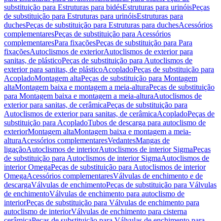
substituição para Estruturas para bidés
Estruturas para urinóis
Peças
de substituição para Estruturas para urinóis
Estruturas para
duches
Peças de substituição para Estruturas para duches
Acessórios
complementares
Peças de substituição para Acessórios
complementares
Para fixações
Peças de substituição para Para
fixações
Autoclismos de exterior
Autoclismos de exterior para
sanitas, de plástico
Peças de substituição para Autoclismos de
exterior para sanitas, de plástico
Acoplado
Peças de substituição para
Acoplado
Montagem alta
Peças de substituição para Montagem
alta
Montagem baixa e montagem a meia-altura
Peças de substituição
para Montagem baixa e montagem a meia-altura
Autoclismos de
exterior para sanitas, de cerâmica
Peças de substituição para
Autoclismos de exterior para sanitas, de cerâmica
Acoplado
Peças de
substituição para Acoplado
Tubos de descarga para autoclismo de
exterior
Montagem alta
Montagem baixa e montagem a meia-
altura
Acessórios complementares
Vedantes
Mangas de
ligação
Autoclismos de interior
Autoclismos de interior Sigma
Peças
de substituição para Autoclismos de interior Sigma
Autoclismos de
interior Omega
Peças de substituição para Autoclismos de interior
Omega
Acessórios complementares
Válvulas de enchimento e de
descarga
Válvulas de enchimento
Peças de substituição para Válvulas
de enchimento
Válvulas de enchimento para autoclismo de
interior
Peças de substituição para Válvulas de enchimento para
autoclismo de interior
Válvulas de enchimento para cisterna
cerâmica
Peças de substituição para Válvulas de enchimento para