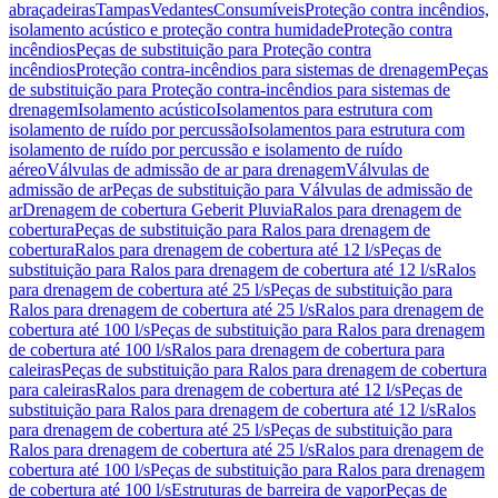
abraçadeiras
Tampas
Vedantes
Consumíveis
Proteção contra incêndios,
isolamento acústico e proteção contra humidade
Proteção contra
incêndios
Peças de substituição para Proteção contra
incêndios
Proteção contra-incêndios para sistemas de drenagem
Peças
de substituição para Proteção contra-incêndios para sistemas de
drenagem
Isolamento acústico
Isolamentos para estrutura com
isolamento de ruído por percussão
Isolamentos para estrutura com
isolamento de ruído por percussão e isolamento de ruído
aéreo
Válvulas de admissão de ar para drenagem
Válvulas de
admissão de ar
Peças de substituição para Válvulas de admissão de
ar
Drenagem de cobertura Geberit Pluvia
Ralos para drenagem de
cobertura
Peças de substituição para Ralos para drenagem de
cobertura
Ralos para drenagem de cobertura até 12 l/s
Peças de
substituição para Ralos para drenagem de cobertura até 12 l/s
Ralos
para drenagem de cobertura até 25 l/s
Peças de substituição para
Ralos para drenagem de cobertura até 25 l/s
Ralos para drenagem de
cobertura até 100 l/s
Peças de substituição para Ralos para drenagem
de cobertura até 100 l/s
Ralos para drenagem de cobertura para
caleiras
Peças de substituição para Ralos para drenagem de cobertura
para caleiras
Ralos para drenagem de cobertura até 12 l/s
Peças de
substituição para Ralos para drenagem de cobertura até 12 l/s
Ralos
para drenagem de cobertura até 25 l/s
Peças de substituição para
Ralos para drenagem de cobertura até 25 l/s
Ralos para drenagem de
cobertura até 100 l/s
Peças de substituição para Ralos para drenagem
de cobertura até 100 l/s
Estruturas de barreira de vapor
Peças de