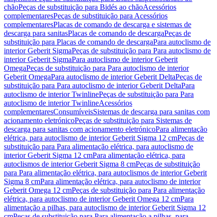
chão
Peças de substituição para Bidés ao chão
Acessórios
complementares
Peças de substituição para Acessórios
complementares
Placas de comando de descarga e sistemas de
descarga para sanitas
Placas de comando de descarga
Peças de
substituição para Placas de comando de descarga
Para autoclismo de
interior Geberit Sigma
Peças de substituição para Para autoclismo de
interior Geberit Sigma
Para autoclismo de interior Geberit
Omega
Peças de substituição para Para autoclismo de interior
Geberit Omega
Para autoclismo de interior Geberit Delta
Peças de
substituição para Para autoclismo de interior Geberit Delta
Para
autoclismo de interior Twinline
Peças de substituição para Para
autoclismo de interior Twinline
Acessórios
complementares
Consumíveis
Sistemas de descarga para sanitas com
acionamento eletrónico
Peças de substituição para Sistemas de
descarga para sanitas com acionamento eletrónico
Para alimentação
elétrica, para autoclismo de interior Geberit Sigma 12 cm
Peças de
substituição para Para alimentação elétrica, para autoclismo de
interior Geberit Sigma 12 cm
Para alimentação elétrica, para
autoclismos de interior Geberit Sigma 8 cm
Peças de substituição
para Para alimentação elétrica, para autoclismos de interior Geberit
Sigma 8 cm
Para alimentação elétrica, para autoclismo de interior
Geberit Omega 12 cm
Peças de substituição para Para alimentação
elétrica, para autoclismo de interior Geberit Omega 12 cm
Para
alimentação a pilhas, para autoclismo de interior Geberit Sigma 12
cm
Peças de substituição para Para alimentação a pilhas, para