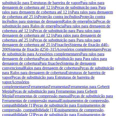
substituição para Estruturas de barreira de vapor
Para ralos para
drenagem de cobertura até 12 l/s
Peças de substituição para Para
ralos para drenagem de cobertura até 12 l/s
Para ralos para drenagem
de cobertura até 25 l/s
Proteção contra incêndios
Proteção contra
incêndios para sistemas de drenagem
Ralos de emergência
Peças de
substituição para Ralos de emergência
Para ralos para drenagem de
cobertura até 12 l/s
Peças de substituição para Para ralos para
drenagem de cobertura até 12 l/s
Para ralos para drenagem de
cobertura até 25 l/s
Peças de substituição para Para ralos para
drenagem de cobertura até 25 l/s
Fixações
Sistema de fixação d40–
200
Sistema de fixação d250–315
Acessórios complementares
Peças
de substituição para Acessórios complementares
Para ralos para
drenagem de cobertura
Peças de substituição para Para ralos para
drenagem de cobertura
Para fixações
Sistema de drenagem
convencional
Ralos para drenagem de cobertura
Peças de substituição
para Ralos para drenagem de cobertura
Estruturas de barreira de
vapor
Peças de substituição para Estruturas de barreira de
vapor
Acessórios
complementares
Ferramentas
Ferramentas
Ferramentas para Geberit
Mepla
Peças de substituição para Ferramentas para Geberit
Mepla
Ferramentas de compressão manual
Peças de substituição para
Ferramentas de compressão manual
Equipamentos de compressão,
compatibilidade [1]
Peças de substituição para Equipamentos de
compressão, compatibilidade [1]
Equipamentos de compressão,
compatibilidade [2]
Peças de substituição para Equipamentos de