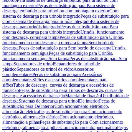
rebordo
Para sistema de descarga embutido para urinol ou com
montagem exterior
Peças de substituição para Para sistema de
descarga embutido para urinol ou com montagem exterior
Com
sistema de descarga para urinóis integrado
Peças de substituição para
Com sistema de descarga para urinóis integrado
Para sistema de
descarga para urinóis integrado
Peças de substituição para Para
sistema de descarga para urinóis integrado
Urinóis, funcionamento
com descarga, com/para tampa
Peças de substituição para Urinóis,
funcionamento com descarga, com/para tampa
Sem bordo de
descarga
Peças de substituição para Sem bordo de descarga
Urinóis,
funcionamento sem água
Peças de substituição para Urinóis,
funcionamento sem água
Sem tampa
Peças de substituição para Sem
tampa
Separadores de urinol
Separadores de urinol de
plástico
Separadores de urinol de vidro
Acessórios
complementares
Peças de substituição para Acessórios
complementares
Sifões e acessórios complementares para
sifões
Tubos de descarga, curvas de descarga e acessórios de
transição
Peças de substituição para Tubos de descarga, curvas de
descarga e acessórios de transição
Material de fixação
Distribuidor de
descarga
Sistemas de descarga para urinol
De interior
Peças de
substituição para De interior
Com acionamento eletrónico,
alimentação elétrica
Peças de substituição para Com acionamento
eletrónico, alimentação elétrica
Com acionamento eletrónico,
alimentação a pilhas
Peças de substituição para Com acionamento
eletrónico, alimentação a pilhas
Com acionamento pneumático
Peças