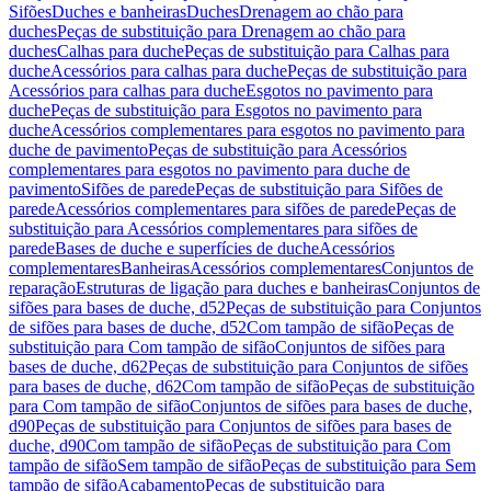
Sifões
Duches e banheiras
Duches
Drenagem ao chão para
duches
Peças de substituição para Drenagem ao chão para
duches
Calhas para duche
Peças de substituição para Calhas para
duche
Acessórios para calhas para duche
Peças de substituição para
Acessórios para calhas para duche
Esgotos no pavimento para
duche
Peças de substituição para Esgotos no pavimento para
duche
Acessórios complementares para esgotos no pavimento para
duche de pavimento
Peças de substituição para Acessórios
complementares para esgotos no pavimento para duche de
pavimento
Sifões de parede
Peças de substituição para Sifões de
parede
Acessórios complementares para sifões de parede
Peças de
substituição para Acessórios complementares para sifões de
parede
Bases de duche e superfícies de duche
Acessórios
complementares
Banheiras
Acessórios complementares
Conjuntos de
reparação
Estruturas de ligação para duches e banheiras
Conjuntos de
sifões para bases de duche, d52
Peças de substituição para Conjuntos
de sifões para bases de duche, d52
Com tampão de sifão
Peças de
substituição para Com tampão de sifão
Conjuntos de sifões para
bases de duche, d62
Peças de substituição para Conjuntos de sifões
para bases de duche, d62
Com tampão de sifão
Peças de substituição
para Com tampão de sifão
Conjuntos de sifões para bases de duche,
d90
Peças de substituição para Conjuntos de sifões para bases de
duche, d90
Com tampão de sifão
Peças de substituição para Com
tampão de sifão
Sem tampão de sifão
Peças de substituição para Sem
tampão de sifão
Acabamento
Peças de substituição para