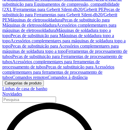
substituição para Equipamentos de compressão, compatibilidade
[2XL]
Ferramentas para Geberit Silent-db20/Geberit PE
Peças de
substituição para Ferramentas para Geberit Silent-db20/Geberit
PE
Máquinas de eletrossoldadura
Peças de substituição para
Máquinas de eletrossoldadura
Acessórios complementares para
máquinas de eletrossoldadura
Máquinas de soldadura topo a
topo
Peças de substituição para Máquinas de soldadura topo a
topo
Acessórios complementares para máquinas de soldadura topo a
topo
Peças de substituição para Acessórios complementares para
máquinas de soldadura topo a topo
Ferramentas de processamento de
tubos
Peças de substituição para Ferramentas de processamento de
tubos
Acessórios complementares para ferramentas de
processamento de tubos
Peças de substituição para Acessórios
complementares para ferramentas de processamento de
tubos
Comandos remotos
Comandos à distância
Categorias de produto
Linhas de casa de banho
Novidades