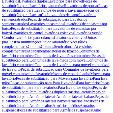
Lavatórios
Lavatórios duplos
Lavatórios para móvel
Peças de
substituição para Lavatórios para móvel
Lavatórios de pousar
Peças
de substituição para Lavatórios de pousar
Lava-mãos
Peças de
substituição para Lava-mãos
Lava-mãos de canto
Lavatórios
semiencastrados
Peças de substituição para Lavatórios
semiencastrados
Lavatórios encastrados
Lavatórios de encastrar por
baixo
Peças de substituição para Lavatórios de encastrar por
baixo
Lavatórios de canto
Lavatórios coletivos
Lavatórios versão
Comfort
Lavatórios para crianças
Lavatórios coletivos
Outras
pias
Pias
Pia multifunções
Pia de laboratório
Acessórios
complementares
Colunas
Colunas
Semicolunas
Acessórios
complementares
Acabamento
Material de fixação
Conjuntos de
lavatório com móvel
Conjuntos de lava-mãos com móvel
Peças de
substituição para Conjuntos de lava-mãos com móvel
Conjuntos de
lavatório com móvel
Conjuntos de lavatórios para móvel com móvel
de lavatório
Peças de substituição para Conjuntos de lavatórios para
móvel com móvel de lavatório
Móveis de casa de banho
Móveis para
lavatório
Peças de substituição para Móveis para lavatório
Para lava-
mãos
Peças de substituição para Para lava-mãos
Para lavatórios
Peças
de substituição para Para lavatórios
Para lavatórios duplos
Peças de
substituição para Para lavatórios duplos
Armários laterais
Peças de
substituição para Armários laterais
Armários laterais baixos
Peças de
substituição para Armários laterais baixos
Armários altos
Peças de
substituição para Armários altos
Armários médios
Armários
suspensos
Peças de substituição para Armários suspensos
Outro