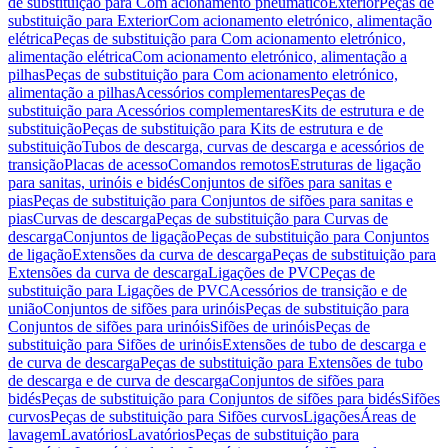
de substituição para Com acionamento pneumático
Exterior
Peças de
substituição para Exterior
Com acionamento eletrónico, alimentação
elétrica
Peças de substituição para Com acionamento eletrónico,
alimentação elétrica
Com acionamento eletrónico, alimentação a
pilhas
Peças de substituição para Com acionamento eletrónico,
alimentação a pilhas
Acessórios complementares
Peças de
substituição para Acessórios complementares
Kits de estrutura e de
substituição
Peças de substituição para Kits de estrutura e de
substituição
Tubos de descarga, curvas de descarga e acessórios de
transição
Placas de acesso
Comandos remotos
Estruturas de ligação
para sanitas, urinóis e bidés
Conjuntos de sifões para sanitas e
pias
Peças de substituição para Conjuntos de sifões para sanitas e
pias
Curvas de descarga
Peças de substituição para Curvas de
descarga
Conjuntos de ligação
Peças de substituição para Conjuntos
de ligação
Extensões da curva de descarga
Peças de substituição para
Extensões da curva de descarga
Ligações de PVC
Peças de
substituição para Ligações de PVC
Acessórios de transição e de
união
Conjuntos de sifões para urinóis
Peças de substituição para
Conjuntos de sifões para urinóis
Sifões de urinóis
Peças de
substituição para Sifões de urinóis
Extensões de tubo de descarga e
de curva de descarga
Peças de substituição para Extensões de tubo
de descarga e de curva de descarga
Conjuntos de sifões para
bidés
Peças de substituição para Conjuntos de sifões para bidés
Sifões
curvos
Peças de substituição para Sifões curvos
Ligações
Áreas de
lavagem
Lavatórios
Lavatórios
Peças de substituição para