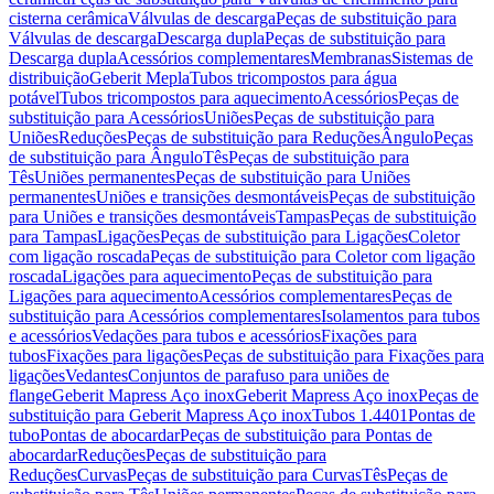
cisterna cerâmica
Válvulas de descarga
Peças de substituição para
Válvulas de descarga
Descarga dupla
Peças de substituição para
Descarga dupla
Acessórios complementares
Membranas
Sistemas de
distribuição
Geberit Mepla
Tubos tricompostos para água
potável
Tubos tricompostos para aquecimento
Acessórios
Peças de
substituição para Acessórios
Uniões
Peças de substituição para
Uniões
Reduções
Peças de substituição para Reduções
Ângulo
Peças
de substituição para Ângulo
Tês
Peças de substituição para
Tês
Uniões permanentes
Peças de substituição para Uniões
permanentes
Uniões e transições desmontáveis
Peças de substituição
para Uniões e transições desmontáveis
Tampas
Peças de substituição
para Tampas
Ligações
Peças de substituição para Ligações
Coletor
com ligação roscada
Peças de substituição para Coletor com ligação
roscada
Ligações para aquecimento
Peças de substituição para
Ligações para aquecimento
Acessórios complementares
Peças de
substituição para Acessórios complementares
Isolamentos para tubos
e acessórios
Vedações para tubos e acessórios
Fixações para
tubos
Fixações para ligações
Peças de substituição para Fixações para
ligações
Vedantes
Conjuntos de parafuso para uniões de
flange
Geberit Mapress Aço inox
Geberit Mapress Aço inox
Peças de
substituição para Geberit Mapress Aço inox
Tubos 1.4401
Pontas de
tubo
Pontas de abocardar
Peças de substituição para Pontas de
abocardar
Reduções
Peças de substituição para
Reduções
Curvas
Peças de substituição para Curvas
Tês
Peças de