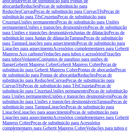
abocardar
Peças de substituição para Pontas de
abocardar
Reduções
Peças de substituição para
Reduções
Curvas
Peças de substituição para Curvas
Tês
Peças de
substituição para Tês
Cruzetas
Peças de substituição para
Cruzetas
Uniões permanentes
Peças de substituição para Uniões
permanentes
Uniões e transições desmontáveis
Peças de substituição
para Uniões e transições desmontáveis
Juntas de dilatação
Peças de
substituição para Juntas de dilatação
Tampas
Peças de substituição
para Tampas
Ligações para aquecimento
Peças de substituição para
Ligações para aquecimento
Acessórios complementares para Geberit
Mapress Aço carbono
Vedações para tubos e acessórios
Fixações
para tubos
Vedantes
Conjuntos de parafuso para uniões de
flange
Geberit Mapress Cobre
Geberit Mapress Cobre
Peças de
substituição para Geberit Mapress Cobre
Pontas de abocardar
Peças
de substituição para Pontas de abocardar
Reduções
Peças de
substituição para Reduções
Curvas
Peças de substituição para
Curvas
Tês
Peças de substituição para Tês
Cruzetas
Peças de
substituição para Cruzetas
Uniões permanentes
Peças de substituição
para Uniões permanentes
Uniões e transições desmontáveis
Peças de
substituição para Uniões e transições desmontáveis
Tampas
Peças de
substituição para Tampas
Ligações
Peças de substituição para
Ligações
Ligações para aquecimento
Peças de substituição para
Ligações para aquecimento
Acessórios complementares para Geberit
Mapress Cobre
Peças de substituição para Acessórios
complementares para Geberit Mapress Cobre
Vedações para tubos e