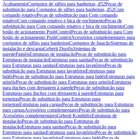
Acabamento
Conjuntos de sifões para banheiras, d52
Peças de
substituição para Conjuntos de sifões para banheiras, d52
Com
comando rotativo
Peças de substituição para Com comando
rotativo
Com comando rotativo e bica de enchimento
Peças de
substituição para Com comando rotativo e bica de enchimento
Com
botão de acionamento PushControl
Peças de substituição para Com
botão de acionamento PushControl
Acessórios complementares para
conjuntos de sifões para banheiras
Conjuntos de ligação
Sistemas de
instalação e descarga
Geberit Duofix
Sistemas de
parede
Painéis
Estruturas de instalação
Peças de substituição para
Estruturas de instalação
Estruturas para sanitas
Peças de substituição
para Estruturas para sanitas
Estruturas para lavatórios
Peças de
substituição para Estruturas para lavatórios
Estruturas para
bidés
Peças de substituição para Estruturas para bidés
Estruturas para
urinóis
Peças de substituição para Estruturas para urinóis
Estruturas
para duches com drenagem à parede
Peças de substituição para
Estruturas para duches com drenagem à parede
Estruturas para
torneiras
Peças de substituição para Estruturas para
torneiras
Estruturas para cargas
Peças de substituição para Estruturas
para cargas
Acessórios complementares
Peças de substituição para
Acessórios complementares
Geberit Kombifix
Estruturas de
instalação
Peças de substituição para Estruturas de
instalação
Estruturas para sanitas
Peças de substituição para
Estruturas para sanitas
Estruturas para lavatórios
Peças de substituição
para Estruturas para lavatórios
Estruturas para bidés
Peças de