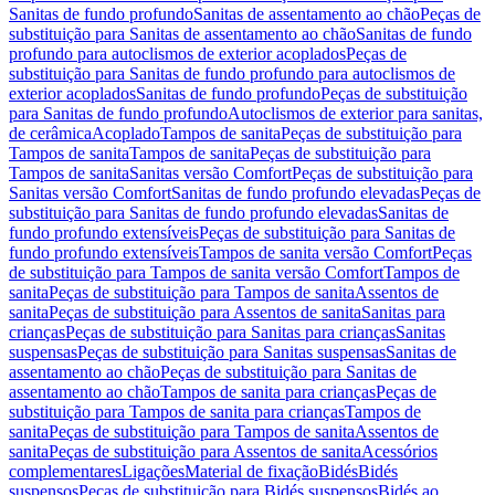
Sanitas de fundo profundo
Sanitas de assentamento ao chão
Peças de
substituição para Sanitas de assentamento ao chão
Sanitas de fundo
profundo para autoclismos de exterior acoplados
Peças de
substituição para Sanitas de fundo profundo para autoclismos de
exterior acoplados
Sanitas de fundo profundo
Peças de substituição
para Sanitas de fundo profundo
Autoclismos de exterior para sanitas,
de cerâmica
Acoplado
Tampos de sanita
Peças de substituição para
Tampos de sanita
Tampos de sanita
Peças de substituição para
Tampos de sanita
Sanitas versão Comfort
Peças de substituição para
Sanitas versão Comfort
Sanitas de fundo profundo elevadas
Peças de
substituição para Sanitas de fundo profundo elevadas
Sanitas de
fundo profundo extensíveis
Peças de substituição para Sanitas de
fundo profundo extensíveis
Tampos de sanita versão Comfort
Peças
de substituição para Tampos de sanita versão Comfort
Tampos de
sanita
Peças de substituição para Tampos de sanita
Assentos de
sanita
Peças de substituição para Assentos de sanita
Sanitas para
crianças
Peças de substituição para Sanitas para crianças
Sanitas
suspensas
Peças de substituição para Sanitas suspensas
Sanitas de
assentamento ao chão
Peças de substituição para Sanitas de
assentamento ao chão
Tampos de sanita para crianças
Peças de
substituição para Tampos de sanita para crianças
Tampos de
sanita
Peças de substituição para Tampos de sanita
Assentos de
sanita
Peças de substituição para Assentos de sanita
Acessórios
complementares
Ligações
Material de fixação
Bidés
Bidés
suspensos
Peças de substituição para Bidés suspensos
Bidés ao