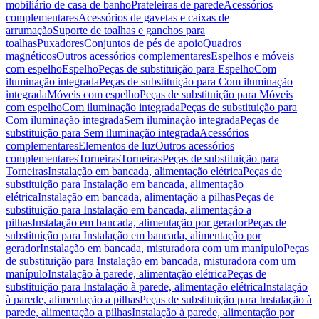
mobiliário de casa de banho
Prateleiras de parede
Acessórios
complementares
Acessórios de gavetas e caixas de
arrumação
Suporte de toalhas e ganchos para
toalhas
Puxadores
Conjuntos de pés de apoio
Quadros
magnéticos
Outros acessórios complementares
Espelhos e móveis
com espelho
Espelho
Peças de substituição para Espelho
Com
iluminação integrada
Peças de substituição para Com iluminação
integrada
Móveis com espelho
Peças de substituição para Móveis
com espelho
Com iluminação integrada
Peças de substituição para
Com iluminação integrada
Sem iluminação integrada
Peças de
substituição para Sem iluminação integrada
Acessórios
complementares
Elementos de luz
Outros acessórios
complementares
Torneiras
Torneiras
Peças de substituição para
Torneiras
Instalação em bancada, alimentação elétrica
Peças de
substituição para Instalação em bancada, alimentação
elétrica
Instalação em bancada, alimentação a pilhas
Peças de
substituição para Instalação em bancada, alimentação a
pilhas
Instalação em bancada, alimentação por gerador
Peças de
substituição para Instalação em bancada, alimentação por
gerador
Instalação em bancada, misturadora com um manípulo
Peças
de substituição para Instalação em bancada, misturadora com um
manípulo
Instalação à parede, alimentação elétrica
Peças de
substituição para Instalação à parede, alimentação elétrica
Instalação
à parede, alimentação a pilhas
Peças de substituição para Instalação à
parede, alimentação a pilhas
Instalação à parede, alimentação por