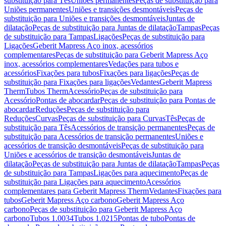
substituição para Tês
Uniões permanentes
Peças de substituição para
Uniões permanentes
Uniões e transições desmontáveis
Peças de
substituição para Uniões e transições desmontáveis
Juntas de
dilatação
Peças de substituição para Juntas de dilatação
Tampas
Peças
de substituição para Tampas
Ligações
Peças de substituição para
Ligações
Geberit Mapress Aço inox, acessórios
complementares
Peças de substituição para Geberit Mapress Aço
inox, acessórios complementares
Vedações para tubos e
acessórios
Fixações para tubos
Fixações para ligações
Peças de
substituição para Fixações para ligações
Vedantes
Geberit Mapress
Therm
Tubos Therm
Acessório
Peças de substituição para
Acessório
Pontas de abocardar
Peças de substituição para Pontas de
abocardar
Reduções
Peças de substituição para
Reduções
Curvas
Peças de substituição para Curvas
Tês
Peças de
substituição para Tês
Acessórios de transição permanentes
Peças de
substituição para Acessórios de transição permanentes
Uniões e
acessórios de transição desmontáveis
Peças de substituição para
Uniões e acessórios de transição desmontáveis
Juntas de
dilatação
Peças de substituição para Juntas de dilatação
Tampas
Peças
de substituição para Tampas
Ligações para aquecimento
Peças de
substituição para Ligações para aquecimento
Acessórios
complementares para Geberit Mapress Therm
Vedantes
Fixações para
tubos
Geberit Mapress Aço carbono
Geberit Mapress Aço
carbono
Peças de substituição para Geberit Mapress Aço
carbono
Tubos 1.0034
Tubos 1.0215
Pontas de tubo
Pontas de