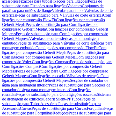
acessórios
Fixações para tubos
Fixações para ligações
Peças de
substituição para Fixações para ligações
Vedantes
Conjuntos de
parafuso para uniões de flange
Válvulas para tubos
Válvulas de corte
esféricas
Peças de substituição para Válvulas de corte esféricas
Com
ligações por compressão FlowFit
Com ligações por compressão
Geberit Mepla
Peças de substituição para Com ligações por
compressão Geberit Mepla
Com ligações por compressão Geberit
Mapress
Peças de substituição para Com ligações por compressão
Geberit Mapress
Válvulas de corte esféricas para montagem
embutido
Peças de substituição para Válvulas de corte esféricas para
montagem embutido
Com ligações por compressão FlowFit
Com
ligações por compressão Geberit Mepla
Peças de substituição para
Com ligações por compressão Geberit Mepla
Com ligações por
compressão Volex
Com ligações Compact
Peças de substituição para
Com ligações Compact
Com ligações por compressão Geberit
Mapress
Peças de substituição para Com ligações por compressão
Geberit Mapress
Com ligações roscadas
Válvulas de retenção
Com
ligações por compressão Geberit Mapress
Secções de contador de
água para montagem interior
Peças de substituição para Secções de
contador de água para montagem interior
Com ligações
roscadas
Peças de substituição para Com ligações roscadas
Sistemas
de drenagem de edifícios
Geberit Silent-PP
Tubos
Peças de
substituição para Tubos
Acessórios
Peças de substituição para
Acessórios
Curvas
Peças de substituição para Curvas
Forquilhas
Peças
de substituição para Forquilhas
Reduções
Peças de substituição para