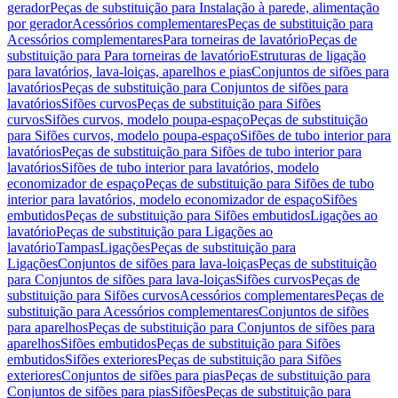
gerador
Peças de substituição para Instalação à parede, alimentação
por gerador
Acessórios complementares
Peças de substituição para
Acessórios complementares
Para torneiras de lavatório
Peças de
substituição para Para torneiras de lavatório
Estruturas de ligação
para lavatórios, lava-loiças, aparelhos e pias
Conjuntos de sifões para
lavatórios
Peças de substituição para Conjuntos de sifões para
lavatórios
Sifões curvos
Peças de substituição para Sifões
curvos
Sifões curvos, modelo poupa-espaço
Peças de substituição
para Sifões curvos, modelo poupa-espaço
Sifões de tubo interior para
lavatórios
Peças de substituição para Sifões de tubo interior para
lavatórios
Sifões de tubo interior para lavatórios, modelo
economizador de espaço
Peças de substituição para Sifões de tubo
interior para lavatórios, modelo economizador de espaço
Sifões
embutidos
Peças de substituição para Sifões embutidos
Ligações ao
lavatório
Peças de substituição para Ligações ao
lavatório
Tampas
Ligações
Peças de substituição para
Ligações
Conjuntos de sifões para lava-loiças
Peças de substituição
para Conjuntos de sifões para lava-loiças
Sifões curvos
Peças de
substituição para Sifões curvos
Acessórios complementares
Peças de
substituição para Acessórios complementares
Conjuntos de sifões
para aparelhos
Peças de substituição para Conjuntos de sifões para
aparelhos
Sifões embutidos
Peças de substituição para Sifões
embutidos
Sifões exteriores
Peças de substituição para Sifões
exteriores
Conjuntos de sifões para pias
Peças de substituição para
Conjuntos de sifões para pias
Sifões
Peças de substituição para