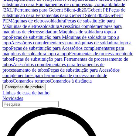
substituição para Equipamentos de compressão, compatibilidade
[2XL]
Ferramentas para Geberit Silent-db20/Geberit PE
Peças de
substituição para Ferramentas para Geberit Silent-db20/Geberit
PE
Máquinas de eletrossoldadura
Peças de substituição para
Máquinas de eletrossoldadura
Acessórios complementares para
máquinas de eletrossoldadura
Máquinas de soldadura topo a
topo
Peças de substituição para Máquinas de soldadura topo a
topo
Acessórios complementares para máquinas de soldadura topo a
topo
Peças de substituição para Acessórios complementares para
máquinas de soldadura topo a topo
Ferramentas de processamento de
tubos
Peças de substituição para Ferramentas de processamento de
tubos
Acessórios complementares para ferramentas de
processamento de tubos
Peças de substituição para Acessórios
complementares para ferramentas de processamento de
tubos
Comandos remotos
Comandos à distância
Categorias de produto
Linhas de casa de banho
Novidades