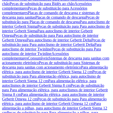
chão
Peças de substituição para Bidés ao chão
Acessórios
complementares
Peças de substituição para Acessórios
complementares
Placas de comando de descarga e sistemas de
descarga para sanitas
Placas de comando de descarga
Peças de
substituição para Placas de comando de descarga
Para autoclismo de
interior Geberit Sigma
Peças de substituição para Para autoclismo de
interior Geberit Sigma
Para autoclismo de interior Geberit
Omega
Peças de substituição para Para autoclismo de interior
Geberit Omega
Para autoclismo de interior Geberit Delta
Peças de
substituição para Para autoclismo de interior Geberit Delta
Para
autoclismo de interior Twinline
Peças de substituição para Para
autoclismo de interior Twinline
Acessórios
complementares
Consumíveis
Sistemas de descarga para sanitas com
acionamento eletrónico
Peças de substituição para Sistemas de
descarga para sanitas com acionamento eletrónico
Para alimentação
elétrica, para autoclismo de interior Geberit Sigma 12 cm
Peças de
substituição para Para alimentação elétrica, para autoclismo de
interior Geberit Sigma 12 cm
Para alimentação elétrica, para
autoclismos de interior Geberit Sigma 8 cm
Peças de substituição
para Para alimentação elétrica, para autoclismos de interior Geberit
Sigma 8 cm
Para alimentação elétrica, para autoclismo de interior
Geberit Omega 12 cm
Peças de substituição para Para alimentação
elétrica, para autoclismo de interior Geberit Omega 12 cm
Para
alimentação a pilhas, para autoclismo de interior Geberit Sigma 12
cm
Peças de substituição para Para alimentação a pilhas, para