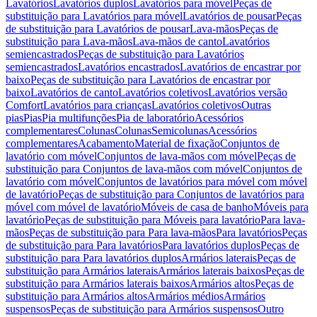
Lavatórios
Lavatórios duplos
Lavatórios para móvel
Peças de
substituição para Lavatórios para móvel
Lavatórios de pousar
Peças
de substituição para Lavatórios de pousar
Lava-mãos
Peças de
substituição para Lava-mãos
Lava-mãos de canto
Lavatórios
semiencastrados
Peças de substituição para Lavatórios
semiencastrados
Lavatórios encastrados
Lavatórios de encastrar por
baixo
Peças de substituição para Lavatórios de encastrar por
baixo
Lavatórios de canto
Lavatórios coletivos
Lavatórios versão
Comfort
Lavatórios para crianças
Lavatórios coletivos
Outras
pias
Pias
Pia multifunções
Pia de laboratório
Acessórios
complementares
Colunas
Colunas
Semicolunas
Acessórios
complementares
Acabamento
Material de fixação
Conjuntos de
lavatório com móvel
Conjuntos de lava-mãos com móvel
Peças de
substituição para Conjuntos de lava-mãos com móvel
Conjuntos de
lavatório com móvel
Conjuntos de lavatórios para móvel com móvel
de lavatório
Peças de substituição para Conjuntos de lavatórios para
móvel com móvel de lavatório
Móveis de casa de banho
Móveis para
lavatório
Peças de substituição para Móveis para lavatório
Para lava-
mãos
Peças de substituição para Para lava-mãos
Para lavatórios
Peças
de substituição para Para lavatórios
Para lavatórios duplos
Peças de
substituição para Para lavatórios duplos
Armários laterais
Peças de
substituição para Armários laterais
Armários laterais baixos
Peças de
substituição para Armários laterais baixos
Armários altos
Peças de
substituição para Armários altos
Armários médios
Armários
suspensos
Peças de substituição para Armários suspensos
Outro