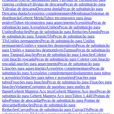
cisterna cerâmica
Válvulas de descarga
Peças de substituição para
Válvulas de descarga
Descarga dupla
Peças de substituição para
Descarga dupla
Acessórios complementares
Membranas
Sistemas de
distribuição
Geberit Mepla
Tubos tricompostos para água
potável
Tubos tricompostos para aquecimento
Acessórios
Peças de
substituição para Acessórios
Uniões
Peças de substituição para
Uniões
Reduções
Peças de substituição para Reduções
Ângulo
Peças
de substituição para Ângulo
Tês
Peças de substituição para
Tês
Uniões permanentes
Peças de substituição para Uniões
permanentes
Uniões e transições desmontáveis
Peças de substituição
para Uniões e transições desmontáveis
Tampas
Peças de substituição
para Tampas
Ligações
Peças de substituição para Ligações
Coletor
com ligação roscada
Peças de substituição para Coletor com ligação
roscada
Ligações para aquecimento
Peças de substituição para
Ligações para aquecimento
Acessórios complementares
Peças de
substituição para Acessórios complementares
Isolamentos para tubos
e acessórios
Vedações para tubos e acessórios
Fixações para
tubos
Fixações para ligações
Peças de substituição para Fixações para
ligações
Vedantes
Conjuntos de parafuso para uniões de
flange
Geberit Mapress Aço inox
Geberit Mapress Aço inox
Peças de
substituição para Geberit Mapress Aço inox
Tubos 1.4401
Pontas de
tubo
Pontas de abocardar
Peças de substituição para Pontas de
abocardar
Reduções
Peças de substituição para
Reduções
Curvas
Peças de substituição para Curvas
Tês
Peças de