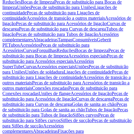
Reduções
Bocas de limpeza
Peças de substituição para Bocas de
limpeza
Uniões
Peças de substituição para Uniões
Ligações de
continuidade
Peças de substituição para Ligações de
continuidade
Acessórios de transição a outros materiais
Acessórios de
ligação
Peças de substituição para Acessórios de ligação
Curvas de
descarga
Peças de substituição para Curvas de descarga
Tubos de
ligação
Peças de substituição para Tubos de ligação
Acessórios
complementares
Abraçadeiras
Tampas
Consumíveis
Geberit
PE
Tubos
Acessórios
Peças de substituição para
Acessórios
Curvas
Forquilhas
Reduções
Bocas de limpeza
Peças de
substituição para Bocas de limpeza
Acessórios especiais
Peças de
substituição para Acessórios especiais
Acessórios
SuperTube
Curvas
Acessórios especiais
Uniões
Peças de substituição
para Uniões
Uniões de soldadura
Ligações de continuidade
Peças de
substituição para Ligações de continuidade
Acessórios de transição a
outros materiais
Peças de substituição para Acessórios de transição a
outros materiais
Conexões roscadas
Peças de substituição para
Conexões roscadas
Uniões de flange
Acessórios de ligação
Peças de
substituição para Acessórios de ligação
Curvas de descarga
Peças de
substituição para Curvas de descarga
Golas de sanita ao chão
Peças
de substituição para Golas de sanita ao chão
Tubos de ligação
Peças
de substituição para Tubos de ligação
Sifões curvos
Peças de
substituição para Sifões curvos
Sifões de sucção
Peças de substituição
para Sifões de sucção
Acessórios
complementares
Abraçadeiras
Fixações para