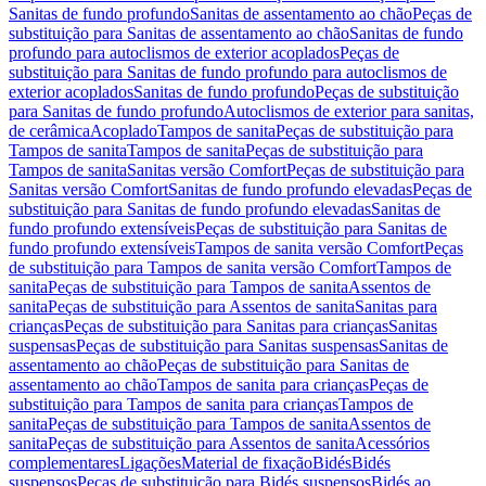
Sanitas de fundo profundo
Sanitas de assentamento ao chão
Peças de
substituição para Sanitas de assentamento ao chão
Sanitas de fundo
profundo para autoclismos de exterior acoplados
Peças de
substituição para Sanitas de fundo profundo para autoclismos de
exterior acoplados
Sanitas de fundo profundo
Peças de substituição
para Sanitas de fundo profundo
Autoclismos de exterior para sanitas,
de cerâmica
Acoplado
Tampos de sanita
Peças de substituição para
Tampos de sanita
Tampos de sanita
Peças de substituição para
Tampos de sanita
Sanitas versão Comfort
Peças de substituição para
Sanitas versão Comfort
Sanitas de fundo profundo elevadas
Peças de
substituição para Sanitas de fundo profundo elevadas
Sanitas de
fundo profundo extensíveis
Peças de substituição para Sanitas de
fundo profundo extensíveis
Tampos de sanita versão Comfort
Peças
de substituição para Tampos de sanita versão Comfort
Tampos de
sanita
Peças de substituição para Tampos de sanita
Assentos de
sanita
Peças de substituição para Assentos de sanita
Sanitas para
crianças
Peças de substituição para Sanitas para crianças
Sanitas
suspensas
Peças de substituição para Sanitas suspensas
Sanitas de
assentamento ao chão
Peças de substituição para Sanitas de
assentamento ao chão
Tampos de sanita para crianças
Peças de
substituição para Tampos de sanita para crianças
Tampos de
sanita
Peças de substituição para Tampos de sanita
Assentos de
sanita
Peças de substituição para Assentos de sanita
Acessórios
complementares
Ligações
Material de fixação
Bidés
Bidés
suspensos
Peças de substituição para Bidés suspensos
Bidés ao