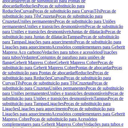
abocardar
Peças de substituição para Pontas de
abocardar
Reduções
Peças de substituição para
Reduções
Curvas
Peças de substituição para Curvas
Tês
Peças de
substituição para Tês
Cruzetas
Peças de substituição para
Cruzetas
Uniões permanentes
Peças de substituição para Uniões
permanentes
Uniões e transições desmontáveis
Peças de substituição
para Uniões e transições desmontáveis
Juntas de dilatação
Peças de
substituição para Juntas de dilatação
Tampas
Peças de substituição
para Tampas
Ligações para aquecimento
Peças de substituição para
Ligações para aquecimento
Acessórios complementares para Geberit
Mapress Aço carbono
Vedações para tubos e acessórios
Fixações
para tubos
Vedantes
Conjuntos de parafuso para uniões de
flange
Geberit Mapress Cobre
Geberit Mapress Cobre
Peças de
substituição para Geberit Mapress Cobre
Pontas de abocardar
Peças
de substituição para Pontas de abocardar
Reduções
Peças de
substituição para Reduções
Curvas
Peças de substituição para
Curvas
Tês
Peças de substituição para Tês
Cruzetas
Peças de
substituição para Cruzetas
Uniões permanentes
Peças de substituição
para Uniões permanentes
Uniões e transições desmontáveis
Peças de
substituição para Uniões e transições desmontáveis
Tampas
Peças de
substituição para Tampas
Ligações
Peças de substituição para
Ligações
Ligações para aquecimento
Peças de substituição para
Ligações para aquecimento
Acessórios complementares para Geberit
Mapress Cobre
Peças de substituição para Acessórios
complementares para Geberit Mapress Cobre
Vedações para tubos e