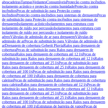
abraçadeiras
Tampas
Vedantes
Consumíveis
Proteção contra incêndios,
isolamento acústico e proteção contra humidade
Proteção contra
incêndios
Peças de substituição para Proteção contra
incêndios
Proteção contra-incêndios para sistemas de drenagem
Peças
de substituição para Proteção contra-incêndios para sistemas de
drenagem
Isolamento acústico
Isolamentos para estrutura com
isolamento de ruído por percussão
Isolamentos para estrutura com
isolamento de ruído por percussão e isolamento de ruído
aéreo
Válvulas de admissão de ar para drenagem
Válvulas de
admissão de ar
Peças de substituição para Válvulas de admissão de
ar
Drenagem de cobertura Geberit Pluvia
Ralos para drenagem de
cobertura
Peças de substituição para Ralos para drenagem de
cobertura
Ralos para drenagem de cobertura até 12 l/s
Peças de
substituição para Ralos para drenagem de cobertura até 12 l/s
Ralos
para drenagem de cobertura até 25 l/s
Peças de substituição para
Ralos para drenagem de cobertura até 25 l/s
Ralos para drenagem de
cobertura até 100 l/s
Peças de substituição para Ralos para drenagem
de cobertura até 100 l/s
Ralos para drenagem de cobertura para
caleiras
Peças de substituição para Ralos para drenagem de cobertura
para caleiras
Ralos para drenagem de cobertura até 12 l/s
Peças de
substituição para Ralos para drenagem de cobertura até 12 l/s
Ralos
para drenagem de cobertura até 25 l/s
Peças de substituição para
Ralos para drenagem de cobertura até 25 l/s
Ralos para drenagem de
cobertura até 100 l/s
Peças de substituição para Ralos para drenagem
de cobertura até 100 l/s
Estruturas de barreira de vapor
Peças de