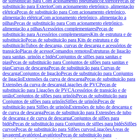
de substituição para Com acionamento pneumático
Exterior
Peças de
substituição para Exterior
Com acionamento eletrónico, alimentação
elétrica
Peças de substituição para Com acionamento eletrónico,
alimentação elétrica
Com acionamento eletrónico, alimentação a
pilhas
Peças de substituição para Com acionamento eletrónico,
alimentação a pilhas
Acessórios complementares
Peças de
substituição para Acessórios complementares
Kits de estrutura e de
substituição
Peças de substituição para Kits de estrutura e de
substituição
Tubos de descarga, curvas de descarga e acessórios de
transição
Placas de acesso
Comandos remotos
Estruturas de ligação
para sanitas, urinóis e bidés
Conjuntos de sifões para sanitas e
pias
Peças de substituição para Conjuntos de sifões para sanitas e
pias
Curvas de descarga
Peças de substituição para Curvas de
descarga
Conjuntos de ligação
Peças de substituição para Conjuntos
de ligação
Extensões da curva de descarga
Peças de substituição para
Extensões da curva de descarga
Ligações de PVC
Peças de
substituição para Ligações de PVC
Acessórios de transição e de
união
Conjuntos de sifões para urinóis
Peças de substituição para
Conjuntos de sifões para urinóis
Sifões de urinóis
Peças de
substituição para Sifões de urinóis
Extensões de tubo de descarga e
de curva de descarga
Peças de substituição para Extensões de tubo
de descarga e de curva de descarga
Conjuntos de sifões para
bidés
Peças de substituição para Conjuntos de sifões para bidés
Sifões
curvos
Peças de substituição para Sifões curvos
Ligações
Áreas de
lavagem
Lavatórios
Lavatórios
Peças de substituição para