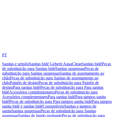
PT
Sanitas e urinóis
Sanitas bidé Geberit AquaClean
Sanitas bidé
Peças
de substituição para Sanitas bidé
Sanitas suspensas
Peças de
substituição para Sanitas suspensas
Sanitas de assentamento ao
chão
Peças de substituição para Sanitas de assentamento ao
chão
Painéis de design
Peças de substituição para Painéis de
design
Para sanitas bidé
Peças de substituição para Para sanitas
bidé
Acessórios complementares
Peças de substituição para
Acessórios complementares
Para sanitas bidé
Para tampos sanita
bidé
Peças de substituição para Para tampos sanita bidé
Para tampos
sanita bidé e sanitas bidé
Consumíveis
Sanitas e tampos de
sanita
Sanitas suspensas
Peças de substituição para Sanitas
suspensas
Sanitas de fundo profundo
Peças de substituição para