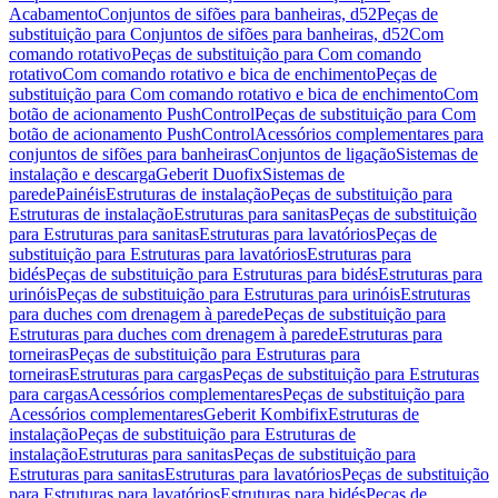
Acabamento
Conjuntos de sifões para banheiras, d52
Peças de
substituição para Conjuntos de sifões para banheiras, d52
Com
comando rotativo
Peças de substituição para Com comando
rotativo
Com comando rotativo e bica de enchimento
Peças de
substituição para Com comando rotativo e bica de enchimento
Com
botão de acionamento PushControl
Peças de substituição para Com
botão de acionamento PushControl
Acessórios complementares para
conjuntos de sifões para banheiras
Conjuntos de ligação
Sistemas de
instalação e descarga
Geberit Duofix
Sistemas de
parede
Painéis
Estruturas de instalação
Peças de substituição para
Estruturas de instalação
Estruturas para sanitas
Peças de substituição
para Estruturas para sanitas
Estruturas para lavatórios
Peças de
substituição para Estruturas para lavatórios
Estruturas para
bidés
Peças de substituição para Estruturas para bidés
Estruturas para
urinóis
Peças de substituição para Estruturas para urinóis
Estruturas
para duches com drenagem à parede
Peças de substituição para
Estruturas para duches com drenagem à parede
Estruturas para
torneiras
Peças de substituição para Estruturas para
torneiras
Estruturas para cargas
Peças de substituição para Estruturas
para cargas
Acessórios complementares
Peças de substituição para
Acessórios complementares
Geberit Kombifix
Estruturas de
instalação
Peças de substituição para Estruturas de
instalação
Estruturas para sanitas
Peças de substituição para
Estruturas para sanitas
Estruturas para lavatórios
Peças de substituição
para Estruturas para lavatórios
Estruturas para bidés
Peças de