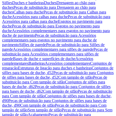
Sifões
Duches e banheiras
Duches
Drenagem ao chão para
duches
Peças de substituição para Drenagem ao chão para
duches
Calhas para duche
Peças de substituição para Calhas para
duche
Acessórios para calhas para duche
Peças de substituição para
Acessórios para calhas para duche
Esgotos no pavimento para
duche
Peças de substituição para Esgotos no pavimento para
duche
Acessórios complementares para esgotos no pavimento para
duche de pavimento
Peças de substituição para Acessórios
complementares para esgotos no pavimento para duche de
pavimento
Sifões de parede
Peças de substituição para Sifões de
parede
Acessórios complementares para sifões de parede
Peças de
substituição para Acessórios complementares para sifões de
parede
Bases de duche e superfícies de duche
Acessórios
complementares
Banheiras
Acessórios complementares
Conjuntos de
reparação
Estruturas de ligação para duches e banheiras
Conjuntos de
sifões para bases de duche, d52
Peças de substituição para Conjuntos
de sifões para bases de duche, d52
Com tampão de sifão
Peças de
substituição para Com tampão de sifão
Conjuntos de sifões para
bases de duche, d62
Peças de substituição para Conjuntos de sifões
para bases de duche, d62
Com tampão de sifão
Peças de substituição
para Com tampão de sifão
Conjuntos de sifões para bases de duche,
d90
Peças de substituição para Conjuntos de sifões para bases de
duche, d90
Com tampão de sifão
Peças de substituição para Com
tampão de sifão
Sem tampão de sifão
Peças de substituição para Sem
tampão de sifão
Acabamento
Peças de substituição para