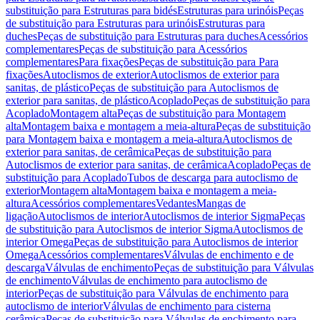
substituição para Estruturas para bidés
Estruturas para urinóis
Peças
de substituição para Estruturas para urinóis
Estruturas para
duches
Peças de substituição para Estruturas para duches
Acessórios
complementares
Peças de substituição para Acessórios
complementares
Para fixações
Peças de substituição para Para
fixações
Autoclismos de exterior
Autoclismos de exterior para
sanitas, de plástico
Peças de substituição para Autoclismos de
exterior para sanitas, de plástico
Acoplado
Peças de substituição para
Acoplado
Montagem alta
Peças de substituição para Montagem
alta
Montagem baixa e montagem a meia-altura
Peças de substituição
para Montagem baixa e montagem a meia-altura
Autoclismos de
exterior para sanitas, de cerâmica
Peças de substituição para
Autoclismos de exterior para sanitas, de cerâmica
Acoplado
Peças de
substituição para Acoplado
Tubos de descarga para autoclismo de
exterior
Montagem alta
Montagem baixa e montagem a meia-
altura
Acessórios complementares
Vedantes
Mangas de
ligação
Autoclismos de interior
Autoclismos de interior Sigma
Peças
de substituição para Autoclismos de interior Sigma
Autoclismos de
interior Omega
Peças de substituição para Autoclismos de interior
Omega
Acessórios complementares
Válvulas de enchimento e de
descarga
Válvulas de enchimento
Peças de substituição para Válvulas
de enchimento
Válvulas de enchimento para autoclismo de
interior
Peças de substituição para Válvulas de enchimento para
autoclismo de interior
Válvulas de enchimento para cisterna
cerâmica
Peças de substituição para Válvulas de enchimento para