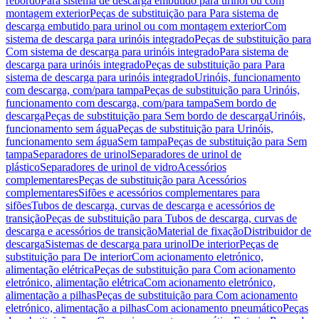
rebordo
Para sistema de descarga embutido para urinol ou com
montagem exterior
Peças de substituição para Para sistema de
descarga embutido para urinol ou com montagem exterior
Com
sistema de descarga para urinóis integrado
Peças de substituição para
Com sistema de descarga para urinóis integrado
Para sistema de
descarga para urinóis integrado
Peças de substituição para Para
sistema de descarga para urinóis integrado
Urinóis, funcionamento
com descarga, com/para tampa
Peças de substituição para Urinóis,
funcionamento com descarga, com/para tampa
Sem bordo de
descarga
Peças de substituição para Sem bordo de descarga
Urinóis,
funcionamento sem água
Peças de substituição para Urinóis,
funcionamento sem água
Sem tampa
Peças de substituição para Sem
tampa
Separadores de urinol
Separadores de urinol de
plástico
Separadores de urinol de vidro
Acessórios
complementares
Peças de substituição para Acessórios
complementares
Sifões e acessórios complementares para
sifões
Tubos de descarga, curvas de descarga e acessórios de
transição
Peças de substituição para Tubos de descarga, curvas de
descarga e acessórios de transição
Material de fixação
Distribuidor de
descarga
Sistemas de descarga para urinol
De interior
Peças de
substituição para De interior
Com acionamento eletrónico,
alimentação elétrica
Peças de substituição para Com acionamento
eletrónico, alimentação elétrica
Com acionamento eletrónico,
alimentação a pilhas
Peças de substituição para Com acionamento
eletrónico, alimentação a pilhas
Com acionamento pneumático
Peças