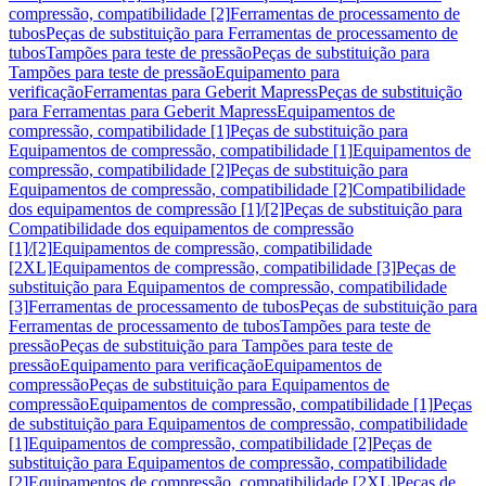
compressão, compatibilidade [2]
Ferramentas de processamento de
tubos
Peças de substituição para Ferramentas de processamento de
tubos
Tampões para teste de pressão
Peças de substituição para
Tampões para teste de pressão
Equipamento para
verificação
Ferramentas para Geberit Mapress
Peças de substituição
para Ferramentas para Geberit Mapress
Equipamentos de
compressão, compatibilidade [1]
Peças de substituição para
Equipamentos de compressão, compatibilidade [1]
Equipamentos de
compressão, compatibilidade [2]
Peças de substituição para
Equipamentos de compressão, compatibilidade [2]
Compatibilidade
dos equipamentos de compressão [1]/[2]
Peças de substituição para
Compatibilidade dos equipamentos de compressão
[1]/[2]
Equipamentos de compressão, compatibilidade
[2XL]
Equipamentos de compressão, compatibilidade [3]
Peças de
substituição para Equipamentos de compressão, compatibilidade
[3]
Ferramentas de processamento de tubos
Peças de substituição para
Ferramentas de processamento de tubos
Tampões para teste de
pressão
Peças de substituição para Tampões para teste de
pressão
Equipamento para verificação
Equipamentos de
compressão
Peças de substituição para Equipamentos de
compressão
Equipamentos de compressão, compatibilidade [1]
Peças
de substituição para Equipamentos de compressão, compatibilidade
[1]
Equipamentos de compressão, compatibilidade [2]
Peças de
substituição para Equipamentos de compressão, compatibilidade
[2]
Equipamentos de compressão, compatibilidade [2XL]
Peças de