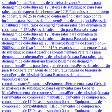
substituição para Estruturas de barreira de vapor
Para ralos para
drenagem de cobertura até 12 l/s
Peças de substituição para Para
ralos para drenagem de cobertura até 12 l/s
Para ralos para drenagem
de cobertura até 25 l/s
Proteção contra incêndios
Proteção contra
incêndios para sistemas de drenagem
Ralos de emergência
Peças de
substituição para Ralos de emergência
Para ralos para drenagem de
cobertura até 12 l/s
Peças de substituição para Para ralos para
drenagem de cobertura até 12 l/s
Para ralos para drenagem de
cobertura até 25 l/s
Peças de substituição para Para ralos para
drenagem de cobertura até 25 l/s
Fixações
Sistema de fixação d40–
200
Sistema de fixação d250–315
Acessórios complementares
Peças
de substituição para Acessórios complementares
Para ralos para
drenagem de cobertura
Peças de substituição para Para ralos para
drenagem de cobertura
Para fixações
Sistema de drenagem
convencional
Ralos para drenagem de cobertura
Peças de substituição
para Ralos para drenagem de cobertura
Estruturas de barreira de
vapor
Peças de substituição para Estruturas de barreira de
vapor
Acessórios
complementares
Ferramentas
Ferramentas
Ferramentas para Geberit
Mepla
Peças de substituição para Ferramentas para Geberit
Mepla
Ferramentas de compressão manual
Peças de substituição para
Ferramentas de compressão manual
Equipamentos de compressão,
compatibilidade [1]
Peças de substituição para Equipamentos de
compressão, compatibilidade [1]
Equipamentos de compressão,
compatibilidade [2]
Peças de substituição para Equipamentos de