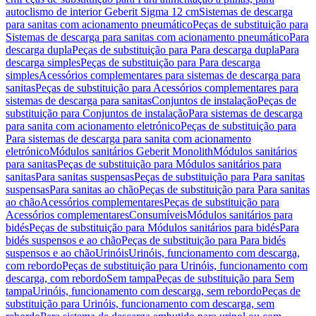
autoclismo de interior Geberit Sigma 12 cm
Sistemas de descarga
para sanitas com acionamento pneumático
Peças de substituição para
Sistemas de descarga para sanitas com acionamento pneumático
Para
descarga dupla
Peças de substituição para Para descarga dupla
Para
descarga simples
Peças de substituição para Para descarga
simples
Acessórios complementares para sistemas de descarga para
sanitas
Peças de substituição para Acessórios complementares para
sistemas de descarga para sanitas
Conjuntos de instalação
Peças de
substituição para Conjuntos de instalação
Para sistemas de descarga
para sanita com acionamento eletrónico
Peças de substituição para
Para sistemas de descarga para sanita com acionamento
eletrónico
Módulos sanitários Geberit Monolith
Módulos sanitários
para sanitas
Peças de substituição para Módulos sanitários para
sanitas
Para sanitas suspensas
Peças de substituição para Para sanitas
suspensas
Para sanitas ao chão
Peças de substituição para Para sanitas
ao chão
Acessórios complementares
Peças de substituição para
Acessórios complementares
Consumíveis
Módulos sanitários para
bidés
Peças de substituição para Módulos sanitários para bidés
Para
bidés suspensos e ao chão
Peças de substituição para Para bidés
suspensos e ao chão
Urinóis
Urinóis, funcionamento com descarga,
com rebordo
Peças de substituição para Urinóis, funcionamento com
descarga, com rebordo
Sem tampa
Peças de substituição para Sem
tampa
Urinóis, funcionamento com descarga, sem rebordo
Peças de
substituição para Urinóis, funcionamento com descarga, sem