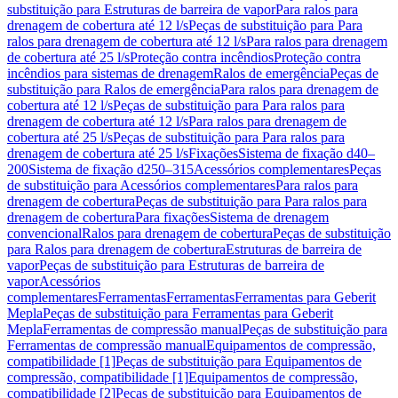
substituição para Estruturas de barreira de vapor
Para ralos para
drenagem de cobertura até 12 l/s
Peças de substituição para Para
ralos para drenagem de cobertura até 12 l/s
Para ralos para drenagem
de cobertura até 25 l/s
Proteção contra incêndios
Proteção contra
incêndios para sistemas de drenagem
Ralos de emergência
Peças de
substituição para Ralos de emergência
Para ralos para drenagem de
cobertura até 12 l/s
Peças de substituição para Para ralos para
drenagem de cobertura até 12 l/s
Para ralos para drenagem de
cobertura até 25 l/s
Peças de substituição para Para ralos para
drenagem de cobertura até 25 l/s
Fixações
Sistema de fixação d40–
200
Sistema de fixação d250–315
Acessórios complementares
Peças
de substituição para Acessórios complementares
Para ralos para
drenagem de cobertura
Peças de substituição para Para ralos para
drenagem de cobertura
Para fixações
Sistema de drenagem
convencional
Ralos para drenagem de cobertura
Peças de substituição
para Ralos para drenagem de cobertura
Estruturas de barreira de
vapor
Peças de substituição para Estruturas de barreira de
vapor
Acessórios
complementares
Ferramentas
Ferramentas
Ferramentas para Geberit
Mepla
Peças de substituição para Ferramentas para Geberit
Mepla
Ferramentas de compressão manual
Peças de substituição para
Ferramentas de compressão manual
Equipamentos de compressão,
compatibilidade [1]
Peças de substituição para Equipamentos de
compressão, compatibilidade [1]
Equipamentos de compressão,
compatibilidade [2]
Peças de substituição para Equipamentos de