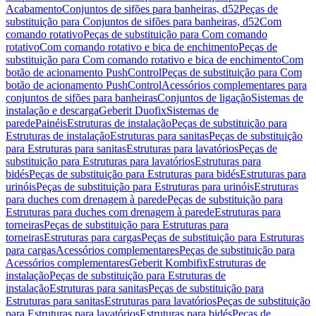
Acabamento
Conjuntos de sifões para banheiras, d52
Peças de
substituição para Conjuntos de sifões para banheiras, d52
Com
comando rotativo
Peças de substituição para Com comando
rotativo
Com comando rotativo e bica de enchimento
Peças de
substituição para Com comando rotativo e bica de enchimento
Com
botão de acionamento PushControl
Peças de substituição para Com
botão de acionamento PushControl
Acessórios complementares para
conjuntos de sifões para banheiras
Conjuntos de ligação
Sistemas de
instalação e descarga
Geberit Duofix
Sistemas de
parede
Painéis
Estruturas de instalação
Peças de substituição para
Estruturas de instalação
Estruturas para sanitas
Peças de substituição
para Estruturas para sanitas
Estruturas para lavatórios
Peças de
substituição para Estruturas para lavatórios
Estruturas para
bidés
Peças de substituição para Estruturas para bidés
Estruturas para
urinóis
Peças de substituição para Estruturas para urinóis
Estruturas
para duches com drenagem à parede
Peças de substituição para
Estruturas para duches com drenagem à parede
Estruturas para
torneiras
Peças de substituição para Estruturas para
torneiras
Estruturas para cargas
Peças de substituição para Estruturas
para cargas
Acessórios complementares
Peças de substituição para
Acessórios complementares
Geberit Kombifix
Estruturas de
instalação
Peças de substituição para Estruturas de
instalação
Estruturas para sanitas
Peças de substituição para
Estruturas para sanitas
Estruturas para lavatórios
Peças de substituição
para Estruturas para lavatórios
Estruturas para bidés
Peças de