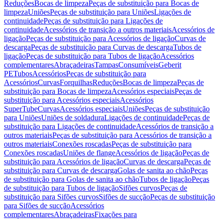
Reduções
Bocas de limpeza
Peças de substituição para Bocas de
limpeza
Uniões
Peças de substituição para Uniões
Ligações de
continuidade
Peças de substituição para Ligações de
continuidade
Acessórios de transição a outros materiais
Acessórios de
ligação
Peças de substituição para Acessórios de ligação
Curvas de
descarga
Peças de substituição para Curvas de descarga
Tubos de
ligação
Peças de substituição para Tubos de ligação
Acessórios
complementares
Abraçadeiras
Tampas
Consumíveis
Geberit
PE
Tubos
Acessórios
Peças de substituição para
Acessórios
Curvas
Forquilhas
Reduções
Bocas de limpeza
Peças de
substituição para Bocas de limpeza
Acessórios especiais
Peças de
substituição para Acessórios especiais
Acessórios
SuperTube
Curvas
Acessórios especiais
Uniões
Peças de substituição
para Uniões
Uniões de soldadura
Ligações de continuidade
Peças de
substituição para Ligações de continuidade
Acessórios de transição a
outros materiais
Peças de substituição para Acessórios de transição a
outros materiais
Conexões roscadas
Peças de substituição para
Conexões roscadas
Uniões de flange
Acessórios de ligação
Peças de
substituição para Acessórios de ligação
Curvas de descarga
Peças de
substituição para Curvas de descarga
Golas de sanita ao chão
Peças
de substituição para Golas de sanita ao chão
Tubos de ligação
Peças
de substituição para Tubos de ligação
Sifões curvos
Peças de
substituição para Sifões curvos
Sifões de sucção
Peças de substituição
para Sifões de sucção
Acessórios
complementares
Abraçadeiras
Fixações para