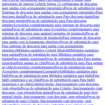
autoclismo de interior Geberit Sigma 12 cm
Sistemas de descarga
para sanitas com acionamento pneumático
Peças de substituição para
Sistemas de descarga para sanitas com acionamento pneumático
Para
descarga dupla
Peças de substituição para Para descarga dupla
Para
descarga simples
Peças de substituição para Para descarga
simples
Acessórios complementares para sistemas de descarga para
sanitas
Peças de substituição para Acessórios complementares para
sistemas de descarga para sanitas
Conjuntos de instalação
Peças de
substituição para Conjuntos de instalação
Para sistemas de descarga
para sanita com acionamento eletrónico
Peças de substituição para
Para sistemas de descarga para sanita com acionamento
eletrónico
Módulos sanitários Geberit Monolith
Módulos sanitários
para sanitas
Peças de substituição para Módulos sanitários para
sanitas
Para sanitas suspensas
Peças de substituição para Para sanitas
suspensas
Para sanitas ao chão
Peças de substituição para Para sanitas
ao chão
Acessórios complementares
Peças de substituição para
Acessórios complementares
Consumíveis
Módulos sanitários para
bidés
Peças de substituição para Módulos sanitários para bidés
Para
bidés suspensos e ao chão
Peças de substituição para Para bidés
suspensos e ao chão
Urinóis
Urinóis, funcionamento com descarga,
com rebordo
Peças de substituição para Urinóis, funcionamento com
descarga, com rebordo
Sem tampa
Peças de substituição para Sem
tampa
Urinóis, funcionamento com descarga, sem rebordo
Peças de
substituição para Urinóis, funcionamento com descarga, sem