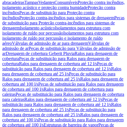
abraçadeiras
Tampas
Vedantes
Consumíveis
Proteção contra incêndios,
isolamento acústico e proteção contra humidade
Proteção contra
incêndios
Peças de substituição para Proteção contra
incêndios
Proteção contra-incêndios para sistemas de drenagem
Peças
de substituição para Proteção contra-incêndios para sistemas de
drenagem
Isolamento acústico
Isolamentos para estrutura com
isolamento de ruído por percussão
Isolamentos para estrutura com
isolamento de ruído por percussão e isolamento de ruído
aéreo
Válvulas de admissão de ar para drenagem
Válvulas de
admissão de ar
Peças de substituição para Válvulas de admissão de
ar
Drenagem de cobertura Geberit Pluvia
Ralos para drenagem de
cobertura
Peças de substituição para Ralos para drenagem de
cobertura
Ralos para drenagem de cobertura até 12 l/s
Peças de
substituição para Ralos para drenagem de cobertura até 12 l/s
Ralos
para drenagem de cobertura até 25 l/s
Peças de substituição para
Ralos para drenagem de cobertura até 25 l/s
Ralos para drenagem de
cobertura até 100 l/s
Peças de substituição para Ralos para drenagem
de cobertura até 100 l/s
Ralos para drenagem de cobertura para
caleiras
Peças de substituição para Ralos para drenagem de cobertura
para caleiras
Ralos para drenagem de cobertura até 12 l/s
Peças de
substituição para Ralos para drenagem de cobertura até 12 l/s
Ralos
para drenagem de cobertura até 25 l/s
Peças de substituição para
Ralos para drenagem de cobertura até 25 l/s
Ralos para drenagem de
cobertura até 100 l/s
Peças de substituição para Ralos para drenagem
de cobertura até 100 l/s
Estruturas de barreira de vapor
Peças de