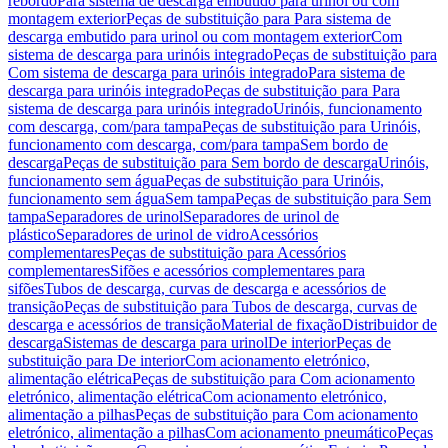
rebordo
Para sistema de descarga embutido para urinol ou com
montagem exterior
Peças de substituição para Para sistema de
descarga embutido para urinol ou com montagem exterior
Com
sistema de descarga para urinóis integrado
Peças de substituição para
Com sistema de descarga para urinóis integrado
Para sistema de
descarga para urinóis integrado
Peças de substituição para Para
sistema de descarga para urinóis integrado
Urinóis, funcionamento
com descarga, com/para tampa
Peças de substituição para Urinóis,
funcionamento com descarga, com/para tampa
Sem bordo de
descarga
Peças de substituição para Sem bordo de descarga
Urinóis,
funcionamento sem água
Peças de substituição para Urinóis,
funcionamento sem água
Sem tampa
Peças de substituição para Sem
tampa
Separadores de urinol
Separadores de urinol de
plástico
Separadores de urinol de vidro
Acessórios
complementares
Peças de substituição para Acessórios
complementares
Sifões e acessórios complementares para
sifões
Tubos de descarga, curvas de descarga e acessórios de
transição
Peças de substituição para Tubos de descarga, curvas de
descarga e acessórios de transição
Material de fixação
Distribuidor de
descarga
Sistemas de descarga para urinol
De interior
Peças de
substituição para De interior
Com acionamento eletrónico,
alimentação elétrica
Peças de substituição para Com acionamento
eletrónico, alimentação elétrica
Com acionamento eletrónico,
alimentação a pilhas
Peças de substituição para Com acionamento
eletrónico, alimentação a pilhas
Com acionamento pneumático
Peças