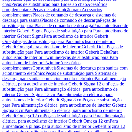
chão
Peças de substituição para Bidés ao chão
Acessórios
complementares
Peças de substituição para Acessórios
complementares
Placas de comando de descarga e sistemas de
descarga para sanitas
Placas de comando de descarga
Peças de
substituição para Placas de comando de descarga
Para autoclismo de
interior Geberit Sigma
Peças de substituição para Para autoclismo de
interior Geberit Sigma
Para autoclismo de interior Geberit
Omega
Peças de substituição para Para autoclismo de interior
Geberit Omega
Para autoclismo de interior Geberit Delta
Peças de
substituição para Para autoclismo de interior Geberit Delta
Para
autoclismo de interior Twinline
Peças de substituição para Para
autoclismo de interior Twinline
Acessórios
complementares
Consumíveis
Sistemas de descarga para sanitas com
acionamento eletrónico
Peças de substituição para Sistemas de
descarga para sanitas com acionamento eletrónico
Para alimentação
elétrica, para autoclismo de interior Geberit Sigma 12 cm
Peças de
substituição para Para alimentação elétrica, para autoclismo de
interior Geberit Sigma 12 cm
Para alimentação elétrica, para
autoclismos de interior Geberit Sigma 8 cm
Peças de substituição
para Para alimentação elétrica, para autoclismos de interior Geberit
Sigma 8 cm
Para alimentação elétrica, para autoclismo de interior
Geberit Omega 12 cm
Peças de substituição para Para alimentação
elétrica, para autoclismo de interior Geberit Omega 12 cm
Para
alimentação a pilhas, para autoclismo de interior Geberit Sigma 12
cm
Peças de substituição para Para alimentação a pilhas, para