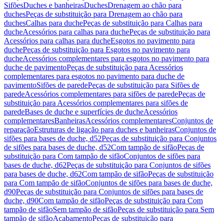
Sifões
Duches e banheiras
Duches
Drenagem ao chão para
duches
Peças de substituição para Drenagem ao chão para
duches
Calhas para duche
Peças de substituição para Calhas para
duche
Acessórios para calhas para duche
Peças de substituição para
Acessórios para calhas para duche
Esgotos no pavimento para
duche
Peças de substituição para Esgotos no pavimento para
duche
Acessórios complementares para esgotos no pavimento para
duche de pavimento
Peças de substituição para Acessórios
complementares para esgotos no pavimento para duche de
pavimento
Sifões de parede
Peças de substituição para Sifões de
parede
Acessórios complementares para sifões de parede
Peças de
substituição para Acessórios complementares para sifões de
parede
Bases de duche e superfícies de duche
Acessórios
complementares
Banheiras
Acessórios complementares
Conjuntos de
reparação
Estruturas de ligação para duches e banheiras
Conjuntos de
sifões para bases de duche, d52
Peças de substituição para Conjuntos
de sifões para bases de duche, d52
Com tampão de sifão
Peças de
substituição para Com tampão de sifão
Conjuntos de sifões para
bases de duche, d62
Peças de substituição para Conjuntos de sifões
para bases de duche, d62
Com tampão de sifão
Peças de substituição
para Com tampão de sifão
Conjuntos de sifões para bases de duche,
d90
Peças de substituição para Conjuntos de sifões para bases de
duche, d90
Com tampão de sifão
Peças de substituição para Com
tampão de sifão
Sem tampão de sifão
Peças de substituição para Sem
tampão de sifão
Acabamento
Peças de substituição para