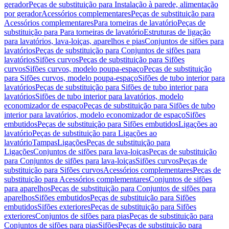
gerador
Peças de substituição para Instalação à parede, alimentação
por gerador
Acessórios complementares
Peças de substituição para
Acessórios complementares
Para torneiras de lavatório
Peças de
substituição para Para torneiras de lavatório
Estruturas de ligação
para lavatórios, lava-loiças, aparelhos e pias
Conjuntos de sifões para
lavatórios
Peças de substituição para Conjuntos de sifões para
lavatórios
Sifões curvos
Peças de substituição para Sifões
curvos
Sifões curvos, modelo poupa-espaço
Peças de substituição
para Sifões curvos, modelo poupa-espaço
Sifões de tubo interior para
lavatórios
Peças de substituição para Sifões de tubo interior para
lavatórios
Sifões de tubo interior para lavatórios, modelo
economizador de espaço
Peças de substituição para Sifões de tubo
interior para lavatórios, modelo economizador de espaço
Sifões
embutidos
Peças de substituição para Sifões embutidos
Ligações ao
lavatório
Peças de substituição para Ligações ao
lavatório
Tampas
Ligações
Peças de substituição para
Ligações
Conjuntos de sifões para lava-loiças
Peças de substituição
para Conjuntos de sifões para lava-loiças
Sifões curvos
Peças de
substituição para Sifões curvos
Acessórios complementares
Peças de
substituição para Acessórios complementares
Conjuntos de sifões
para aparelhos
Peças de substituição para Conjuntos de sifões para
aparelhos
Sifões embutidos
Peças de substituição para Sifões
embutidos
Sifões exteriores
Peças de substituição para Sifões
exteriores
Conjuntos de sifões para pias
Peças de substituição para
Conjuntos de sifões para pias
Sifões
Peças de substituição para