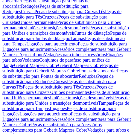
abocardar
Peças de substituição para Pontas de
abocardar
Reduções
Peças de substituição para
Reduções
Curvas
Peças de substituição para Curvas
Tês
Peças de
substituição para Tês
Cruzetas
Peças de substituição para
Cruzetas
Uniões permanentes
Peças de substituição para Uniões
permanentes
Uniões e transições desmontáveis
Peças de substituição
para Uniões e transições desmontáveis
Juntas de dilatação
Peças de
substituição para Juntas de dilatação
Tampas
Peças de substituição
para Tampas
Ligações para aquecimento
Peças de substituição para
Ligações para aquecimento
Acessórios complementares para Geberit
Mapress Aço carbono
Vedações para tubos e acessórios
Fixações
para tubos
Vedantes
Conjuntos de parafuso para uniões de
flange
Geberit Mapress Cobre
Geberit Mapress Cobre
Peças de
substituição para Geberit Mapress Cobre
Pontas de abocardar
Peças
de substituição para Pontas de abocardar
Reduções
Peças de
substituição para Reduções
Curvas
Peças de substituição para
Curvas
Tês
Peças de substituição para Tês
Cruzetas
Peças de
substituição para Cruzetas
Uniões permanentes
Peças de substituição
para Uniões permanentes
Uniões e transições desmontáveis
Peças de
substituição para Uniões e transições desmontáveis
Tampas
Peças de
substituição para Tampas
Ligações
Peças de substituição para
Ligações
Ligações para aquecimento
Peças de substituição para
Ligações para aquecimento
Acessórios complementares para Geberit
Mapress Cobre
Peças de substituição para Acessórios
complementares para Geberit Mapress Cobre
Vedações para tubos e