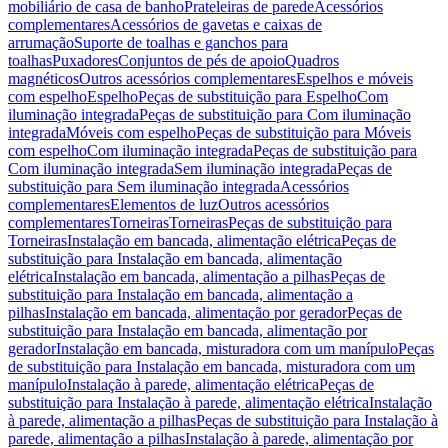
mobiliário de casa de banho
Prateleiras de parede
Acessórios
complementares
Acessórios de gavetas e caixas de
arrumação
Suporte de toalhas e ganchos para
toalhas
Puxadores
Conjuntos de pés de apoio
Quadros
magnéticos
Outros acessórios complementares
Espelhos e móveis
com espelho
Espelho
Peças de substituição para Espelho
Com
iluminação integrada
Peças de substituição para Com iluminação
integrada
Móveis com espelho
Peças de substituição para Móveis
com espelho
Com iluminação integrada
Peças de substituição para
Com iluminação integrada
Sem iluminação integrada
Peças de
substituição para Sem iluminação integrada
Acessórios
complementares
Elementos de luz
Outros acessórios
complementares
Torneiras
Torneiras
Peças de substituição para
Torneiras
Instalação em bancada, alimentação elétrica
Peças de
substituição para Instalação em bancada, alimentação
elétrica
Instalação em bancada, alimentação a pilhas
Peças de
substituição para Instalação em bancada, alimentação a
pilhas
Instalação em bancada, alimentação por gerador
Peças de
substituição para Instalação em bancada, alimentação por
gerador
Instalação em bancada, misturadora com um manípulo
Peças
de substituição para Instalação em bancada, misturadora com um
manípulo
Instalação à parede, alimentação elétrica
Peças de
substituição para Instalação à parede, alimentação elétrica
Instalação
à parede, alimentação a pilhas
Peças de substituição para Instalação à
parede, alimentação a pilhas
Instalação à parede, alimentação por