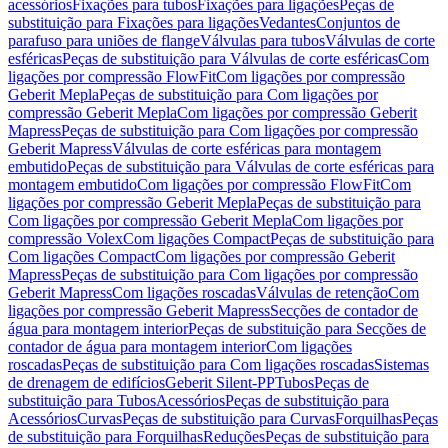
acessórios
Fixações para tubos
Fixações para ligações
Peças de
substituição para Fixações para ligações
Vedantes
Conjuntos de
parafuso para uniões de flange
Válvulas para tubos
Válvulas de corte
esféricas
Peças de substituição para Válvulas de corte esféricas
Com
ligações por compressão FlowFit
Com ligações por compressão
Geberit Mepla
Peças de substituição para Com ligações por
compressão Geberit Mepla
Com ligações por compressão Geberit
Mapress
Peças de substituição para Com ligações por compressão
Geberit Mapress
Válvulas de corte esféricas para montagem
embutido
Peças de substituição para Válvulas de corte esféricas para
montagem embutido
Com ligações por compressão FlowFit
Com
ligações por compressão Geberit Mepla
Peças de substituição para
Com ligações por compressão Geberit Mepla
Com ligações por
compressão Volex
Com ligações Compact
Peças de substituição para
Com ligações Compact
Com ligações por compressão Geberit
Mapress
Peças de substituição para Com ligações por compressão
Geberit Mapress
Com ligações roscadas
Válvulas de retenção
Com
ligações por compressão Geberit Mapress
Secções de contador de
água para montagem interior
Peças de substituição para Secções de
contador de água para montagem interior
Com ligações
roscadas
Peças de substituição para Com ligações roscadas
Sistemas
de drenagem de edifícios
Geberit Silent-PP
Tubos
Peças de
substituição para Tubos
Acessórios
Peças de substituição para
Acessórios
Curvas
Peças de substituição para Curvas
Forquilhas
Peças
de substituição para Forquilhas
Reduções
Peças de substituição para