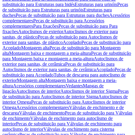
substituição para Estruturas para bidés
Estruturas para urinóis
Peças
de substituição para Estruturas para urinóis
Estruturas para
duches
Peças de substituição para Estruturas para duches
Acessórios
complementares
Peças de substituição para Acessórios
complementares
Para fixações
Peças de substituição para Para
fixações
Autoclismos de exterior
Autoclismos de exterior para
sanitas, de plástico
Peças de substituição para Autoclismos de
exterior para sanitas, de plástico
Acoplado
Peças de substituição para
Acoplado
Montagem alta
Peças de substituição para Montagem
alta
Montagem baixa e montagem a meia-altura
Peças de substituição
para Montagem baixa e montagem a meia-altura
Autoclismos de
exterior para sanitas, de cerâmica
Peças de substituição para
Autoclismos de exterior para sanitas, de cerâmica
Acoplado
Peças de
substituição para Acoplado
Tubos de descarga para autoclismo de
exterior
Montagem alta
Montagem baixa e montagem a meia-
altura
Acessórios complementares
Vedantes
Mangas de
ligação
Autoclismos de interior
Autoclismos de interior Sigma
Peças
de substituição para Autoclismos de interior Sigma
Autoclismos de
interior Omega
Peças de substituição para Autoclismos de interior
Omega
Acessórios complementares
Válvulas de enchimento e de
descarga
Válvulas de enchimento
Peças de substituição para Válvulas
de enchimento
Válvulas de enchimento para autoclismo de
interior
Peças de substituição para Válvulas de enchimento para
autoclismo de interior
Válvulas de enchimento para cisterna
cerâmica
Peças de substituição para Válvulas de enchimento para