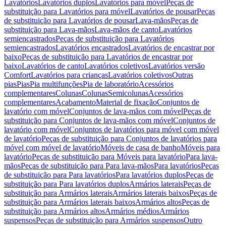
Lavatórios
Lavatórios duplos
Lavatórios para móvel
Peças de
substituição para Lavatórios para móvel
Lavatórios de pousar
Peças
de substituição para Lavatórios de pousar
Lava-mãos
Peças de
substituição para Lava-mãos
Lava-mãos de canto
Lavatórios
semiencastrados
Peças de substituição para Lavatórios
semiencastrados
Lavatórios encastrados
Lavatórios de encastrar por
baixo
Peças de substituição para Lavatórios de encastrar por
baixo
Lavatórios de canto
Lavatórios coletivos
Lavatórios versão
Comfort
Lavatórios para crianças
Lavatórios coletivos
Outras
pias
Pias
Pia multifunções
Pia de laboratório
Acessórios
complementares
Colunas
Colunas
Semicolunas
Acessórios
complementares
Acabamento
Material de fixação
Conjuntos de
lavatório com móvel
Conjuntos de lava-mãos com móvel
Peças de
substituição para Conjuntos de lava-mãos com móvel
Conjuntos de
lavatório com móvel
Conjuntos de lavatórios para móvel com móvel
de lavatório
Peças de substituição para Conjuntos de lavatórios para
móvel com móvel de lavatório
Móveis de casa de banho
Móveis para
lavatório
Peças de substituição para Móveis para lavatório
Para lava-
mãos
Peças de substituição para Para lava-mãos
Para lavatórios
Peças
de substituição para Para lavatórios
Para lavatórios duplos
Peças de
substituição para Para lavatórios duplos
Armários laterais
Peças de
substituição para Armários laterais
Armários laterais baixos
Peças de
substituição para Armários laterais baixos
Armários altos
Peças de
substituição para Armários altos
Armários médios
Armários
suspensos
Peças de substituição para Armários suspensos
Outro