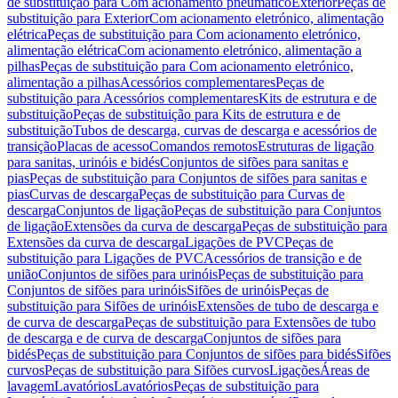
de substituição para Com acionamento pneumático
Exterior
Peças de
substituição para Exterior
Com acionamento eletrónico, alimentação
elétrica
Peças de substituição para Com acionamento eletrónico,
alimentação elétrica
Com acionamento eletrónico, alimentação a
pilhas
Peças de substituição para Com acionamento eletrónico,
alimentação a pilhas
Acessórios complementares
Peças de
substituição para Acessórios complementares
Kits de estrutura e de
substituição
Peças de substituição para Kits de estrutura e de
substituição
Tubos de descarga, curvas de descarga e acessórios de
transição
Placas de acesso
Comandos remotos
Estruturas de ligação
para sanitas, urinóis e bidés
Conjuntos de sifões para sanitas e
pias
Peças de substituição para Conjuntos de sifões para sanitas e
pias
Curvas de descarga
Peças de substituição para Curvas de
descarga
Conjuntos de ligação
Peças de substituição para Conjuntos
de ligação
Extensões da curva de descarga
Peças de substituição para
Extensões da curva de descarga
Ligações de PVC
Peças de
substituição para Ligações de PVC
Acessórios de transição e de
união
Conjuntos de sifões para urinóis
Peças de substituição para
Conjuntos de sifões para urinóis
Sifões de urinóis
Peças de
substituição para Sifões de urinóis
Extensões de tubo de descarga e
de curva de descarga
Peças de substituição para Extensões de tubo
de descarga e de curva de descarga
Conjuntos de sifões para
bidés
Peças de substituição para Conjuntos de sifões para bidés
Sifões
curvos
Peças de substituição para Sifões curvos
Ligações
Áreas de
lavagem
Lavatórios
Lavatórios
Peças de substituição para