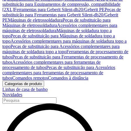
substituição para Equipamentos de compressão, compatibilidade
[2XL]
Ferramentas para Geberit Silent-db20/Geberit PE
Peças de
substituição para Ferramentas para Geberit Silent-db20/Geberit
PE
Máquinas de eletrossoldadura
Peças de substituição para
Máquinas de eletrossoldadura
Acessórios complementares para
máquinas de eletrossoldadura
Máquinas de soldadura topo a
topo
Peças de substituição para Máquinas de soldadura topo a
topo
Acessórios complementares para máquinas de soldadura topo a
topo
Peças de substituição para Acessórios complementares para
máquinas de soldadura topo a topo
Ferramentas de processamento de
tubos
Peças de substituição para Ferramentas de processamento de
tubos
Acessórios complementares para ferramentas de
processamento de tubos
Peças de substituição para Acessórios
complementares para ferramentas de processamento de
tubos
Comandos remotos
Comandos à distância
Categorias de produto
Linhas de casa de banho
Novidades