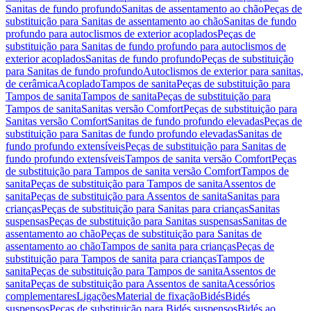
Sanitas de fundo profundo
Sanitas de assentamento ao chão
Peças de
substituição para Sanitas de assentamento ao chão
Sanitas de fundo
profundo para autoclismos de exterior acoplados
Peças de
substituição para Sanitas de fundo profundo para autoclismos de
exterior acoplados
Sanitas de fundo profundo
Peças de substituição
para Sanitas de fundo profundo
Autoclismos de exterior para sanitas,
de cerâmica
Acoplado
Tampos de sanita
Peças de substituição para
Tampos de sanita
Tampos de sanita
Peças de substituição para
Tampos de sanita
Sanitas versão Comfort
Peças de substituição para
Sanitas versão Comfort
Sanitas de fundo profundo elevadas
Peças de
substituição para Sanitas de fundo profundo elevadas
Sanitas de
fundo profundo extensíveis
Peças de substituição para Sanitas de
fundo profundo extensíveis
Tampos de sanita versão Comfort
Peças
de substituição para Tampos de sanita versão Comfort
Tampos de
sanita
Peças de substituição para Tampos de sanita
Assentos de
sanita
Peças de substituição para Assentos de sanita
Sanitas para
crianças
Peças de substituição para Sanitas para crianças
Sanitas
suspensas
Peças de substituição para Sanitas suspensas
Sanitas de
assentamento ao chão
Peças de substituição para Sanitas de
assentamento ao chão
Tampos de sanita para crianças
Peças de
substituição para Tampos de sanita para crianças
Tampos de
sanita
Peças de substituição para Tampos de sanita
Assentos de
sanita
Peças de substituição para Assentos de sanita
Acessórios
complementares
Ligações
Material de fixação
Bidés
Bidés
suspensos
Peças de substituição para Bidés suspensos
Bidés ao