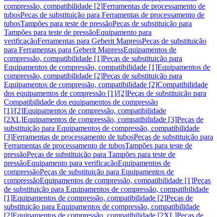
compressão, compatibilidade [2]
Ferramentas de processamento de
tubos
Peças de substituição para Ferramentas de processamento de
tubos
Tampões para teste de pressão
Peças de substituição para
Tampões para teste de pressão
Equipamento para
verificação
Ferramentas para Geberit Mapress
Peças de substituição
para Ferramentas para Geberit Mapress
Equipamentos de
compressão, compatibilidade [1]
Peças de substituição para
Equipamentos de compressão, compatibilidade [1]
Equipamentos de
compressão, compatibilidade [2]
Peças de substituição para
Equipamentos de compressão, compatibilidade [2]
Compatibilidade
dos equipamentos de compressão [1]/[2]
Peças de substituição para
Compatibilidade dos equipamentos de compressão
[1]/[2]
Equipamentos de compressão, compatibilidade
[2XL]
Equipamentos de compressão, compatibilidade [3]
Peças de
substituição para Equipamentos de compressão, compatibilidade
[3]
Ferramentas de processamento de tubos
Peças de substituição para
Ferramentas de processamento de tubos
Tampões para teste de
pressão
Peças de substituição para Tampões para teste de
pressão
Equipamento para verificação
Equipamentos de
compressão
Peças de substituição para Equipamentos de
compressão
Equipamentos de compressão, compatibilidade [1]
Peças
de substituição para Equipamentos de compressão, compatibilidade
[1]
Equipamentos de compressão, compatibilidade [2]
Peças de
substituição para Equipamentos de compressão, compatibilidade
[2]
Equipamentos de compressão, compatibilidade [2XL]
Peças de