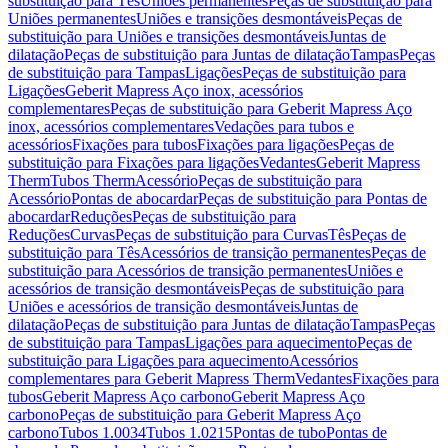
substituição para Tês
Uniões permanentes
Peças de substituição para
Uniões permanentes
Uniões e transições desmontáveis
Peças de
substituição para Uniões e transições desmontáveis
Juntas de
dilatação
Peças de substituição para Juntas de dilatação
Tampas
Peças
de substituição para Tampas
Ligações
Peças de substituição para
Ligações
Geberit Mapress Aço inox, acessórios
complementares
Peças de substituição para Geberit Mapress Aço
inox, acessórios complementares
Vedações para tubos e
acessórios
Fixações para tubos
Fixações para ligações
Peças de
substituição para Fixações para ligações
Vedantes
Geberit Mapress
Therm
Tubos Therm
Acessório
Peças de substituição para
Acessório
Pontas de abocardar
Peças de substituição para Pontas de
abocardar
Reduções
Peças de substituição para
Reduções
Curvas
Peças de substituição para Curvas
Tês
Peças de
substituição para Tês
Acessórios de transição permanentes
Peças de
substituição para Acessórios de transição permanentes
Uniões e
acessórios de transição desmontáveis
Peças de substituição para
Uniões e acessórios de transição desmontáveis
Juntas de
dilatação
Peças de substituição para Juntas de dilatação
Tampas
Peças
de substituição para Tampas
Ligações para aquecimento
Peças de
substituição para Ligações para aquecimento
Acessórios
complementares para Geberit Mapress Therm
Vedantes
Fixações para
tubos
Geberit Mapress Aço carbono
Geberit Mapress Aço
carbono
Peças de substituição para Geberit Mapress Aço
carbono
Tubos 1.0034
Tubos 1.0215
Pontas de tubo
Pontas de