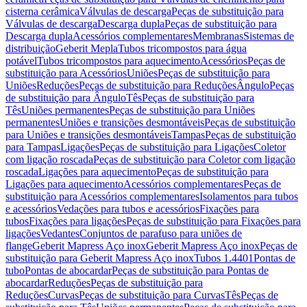
cisterna cerâmica
Válvulas de descarga
Peças de substituição para
Válvulas de descarga
Descarga dupla
Peças de substituição para
Descarga dupla
Acessórios complementares
Membranas
Sistemas de
distribuição
Geberit Mepla
Tubos tricompostos para água
potável
Tubos tricompostos para aquecimento
Acessórios
Peças de
substituição para Acessórios
Uniões
Peças de substituição para
Uniões
Reduções
Peças de substituição para Reduções
Ângulo
Peças
de substituição para Ângulo
Tês
Peças de substituição para
Tês
Uniões permanentes
Peças de substituição para Uniões
permanentes
Uniões e transições desmontáveis
Peças de substituição
para Uniões e transições desmontáveis
Tampas
Peças de substituição
para Tampas
Ligações
Peças de substituição para Ligações
Coletor
com ligação roscada
Peças de substituição para Coletor com ligação
roscada
Ligações para aquecimento
Peças de substituição para
Ligações para aquecimento
Acessórios complementares
Peças de
substituição para Acessórios complementares
Isolamentos para tubos
e acessórios
Vedações para tubos e acessórios
Fixações para
tubos
Fixações para ligações
Peças de substituição para Fixações para
ligações
Vedantes
Conjuntos de parafuso para uniões de
flange
Geberit Mapress Aço inox
Geberit Mapress Aço inox
Peças de
substituição para Geberit Mapress Aço inox
Tubos 1.4401
Pontas de
tubo
Pontas de abocardar
Peças de substituição para Pontas de
abocardar
Reduções
Peças de substituição para
Reduções
Curvas
Peças de substituição para Curvas
Tês
Peças de