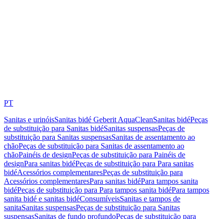
PT
Sanitas e urinóis
Sanitas bidé Geberit AquaClean
Sanitas bidé
Peças
de substituição para Sanitas bidé
Sanitas suspensas
Peças de
substituição para Sanitas suspensas
Sanitas de assentamento ao
chão
Peças de substituição para Sanitas de assentamento ao
chão
Painéis de design
Peças de substituição para Painéis de
design
Para sanitas bidé
Peças de substituição para Para sanitas
bidé
Acessórios complementares
Peças de substituição para
Acessórios complementares
Para sanitas bidé
Para tampos sanita
bidé
Peças de substituição para Para tampos sanita bidé
Para tampos
sanita bidé e sanitas bidé
Consumíveis
Sanitas e tampos de
sanita
Sanitas suspensas
Peças de substituição para Sanitas
suspensas
Sanitas de fundo profundo
Peças de substituição para