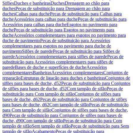
Sifões
Duches e banheiras
Duches
Drenagem ao chão para
duches
Peças de substituição para Drenagem ao chão para
duches
Calhas para duche
Peças de substituição para Calhas para
duche
Acessórios para calhas para duche
Peças de substituição para
Acessórios para calhas para duche
Esgotos no pavimento para
duche
Peças de substituição para Esgotos no pavimento para
duche
Acessórios complementares para esgotos no pavimento para
duche de pavimento
Peças de substituição para Acessórios
complementares para esgotos no pavimento para duche de
pavimento
Sifões de parede
Peças de substituição para Sifões de
parede
Acessórios complementares para sifões de parede
Peças de
substituição para Acessórios complementares para sifões de
parede
Bases de duche e superfícies de duche
Acessórios
complementares
Banheiras
Acessórios complementares
Conjuntos de
reparação
Estruturas de ligação para duches e banheiras
Conjuntos de
sifões para bases de duche, d52
Peças de substituição para Conjuntos
de sifões para bases de duche, d52
Com tampão de sifão
Peças de
substituição para Com tampão de sifão
Conjuntos de sifões para
bases de duche, d62
Peças de substituição para Conjuntos de sifões
para bases de duche, d62
Com tampão de sifão
Peças de substituição
para Com tampão de sifão
Conjuntos de sifões para bases de duche,
d90
Peças de substituição para Conjuntos de sifões para bases de
duche, d90
Com tampão de sifão
Peças de substituição para Com
tampão de sifão
Sem tampão de sifão
Peças de substituição para Sem
tampão de sifão
Acabamento
Peças de substituição para