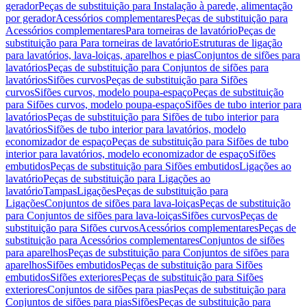
gerador
Peças de substituição para Instalação à parede, alimentação
por gerador
Acessórios complementares
Peças de substituição para
Acessórios complementares
Para torneiras de lavatório
Peças de
substituição para Para torneiras de lavatório
Estruturas de ligação
para lavatórios, lava-loiças, aparelhos e pias
Conjuntos de sifões para
lavatórios
Peças de substituição para Conjuntos de sifões para
lavatórios
Sifões curvos
Peças de substituição para Sifões
curvos
Sifões curvos, modelo poupa-espaço
Peças de substituição
para Sifões curvos, modelo poupa-espaço
Sifões de tubo interior para
lavatórios
Peças de substituição para Sifões de tubo interior para
lavatórios
Sifões de tubo interior para lavatórios, modelo
economizador de espaço
Peças de substituição para Sifões de tubo
interior para lavatórios, modelo economizador de espaço
Sifões
embutidos
Peças de substituição para Sifões embutidos
Ligações ao
lavatório
Peças de substituição para Ligações ao
lavatório
Tampas
Ligações
Peças de substituição para
Ligações
Conjuntos de sifões para lava-loiças
Peças de substituição
para Conjuntos de sifões para lava-loiças
Sifões curvos
Peças de
substituição para Sifões curvos
Acessórios complementares
Peças de
substituição para Acessórios complementares
Conjuntos de sifões
para aparelhos
Peças de substituição para Conjuntos de sifões para
aparelhos
Sifões embutidos
Peças de substituição para Sifões
embutidos
Sifões exteriores
Peças de substituição para Sifões
exteriores
Conjuntos de sifões para pias
Peças de substituição para
Conjuntos de sifões para pias
Sifões
Peças de substituição para