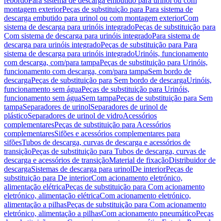
rebordo
Para sistema de descarga embutido para urinol ou com
montagem exterior
Peças de substituição para Para sistema de
descarga embutido para urinol ou com montagem exterior
Com
sistema de descarga para urinóis integrado
Peças de substituição para
Com sistema de descarga para urinóis integrado
Para sistema de
descarga para urinóis integrado
Peças de substituição para Para
sistema de descarga para urinóis integrado
Urinóis, funcionamento
com descarga, com/para tampa
Peças de substituição para Urinóis,
funcionamento com descarga, com/para tampa
Sem bordo de
descarga
Peças de substituição para Sem bordo de descarga
Urinóis,
funcionamento sem água
Peças de substituição para Urinóis,
funcionamento sem água
Sem tampa
Peças de substituição para Sem
tampa
Separadores de urinol
Separadores de urinol de
plástico
Separadores de urinol de vidro
Acessórios
complementares
Peças de substituição para Acessórios
complementares
Sifões e acessórios complementares para
sifões
Tubos de descarga, curvas de descarga e acessórios de
transição
Peças de substituição para Tubos de descarga, curvas de
descarga e acessórios de transição
Material de fixação
Distribuidor de
descarga
Sistemas de descarga para urinol
De interior
Peças de
substituição para De interior
Com acionamento eletrónico,
alimentação elétrica
Peças de substituição para Com acionamento
eletrónico, alimentação elétrica
Com acionamento eletrónico,
alimentação a pilhas
Peças de substituição para Com acionamento
eletrónico, alimentação a pilhas
Com acionamento pneumático
Peças