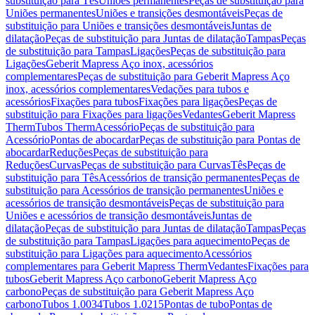
substituição para Tês
Uniões permanentes
Peças de substituição para
Uniões permanentes
Uniões e transições desmontáveis
Peças de
substituição para Uniões e transições desmontáveis
Juntas de
dilatação
Peças de substituição para Juntas de dilatação
Tampas
Peças
de substituição para Tampas
Ligações
Peças de substituição para
Ligações
Geberit Mapress Aço inox, acessórios
complementares
Peças de substituição para Geberit Mapress Aço
inox, acessórios complementares
Vedações para tubos e
acessórios
Fixações para tubos
Fixações para ligações
Peças de
substituição para Fixações para ligações
Vedantes
Geberit Mapress
Therm
Tubos Therm
Acessório
Peças de substituição para
Acessório
Pontas de abocardar
Peças de substituição para Pontas de
abocardar
Reduções
Peças de substituição para
Reduções
Curvas
Peças de substituição para Curvas
Tês
Peças de
substituição para Tês
Acessórios de transição permanentes
Peças de
substituição para Acessórios de transição permanentes
Uniões e
acessórios de transição desmontáveis
Peças de substituição para
Uniões e acessórios de transição desmontáveis
Juntas de
dilatação
Peças de substituição para Juntas de dilatação
Tampas
Peças
de substituição para Tampas
Ligações para aquecimento
Peças de
substituição para Ligações para aquecimento
Acessórios
complementares para Geberit Mapress Therm
Vedantes
Fixações para
tubos
Geberit Mapress Aço carbono
Geberit Mapress Aço
carbono
Peças de substituição para Geberit Mapress Aço
carbono
Tubos 1.0034
Tubos 1.0215
Pontas de tubo
Pontas de