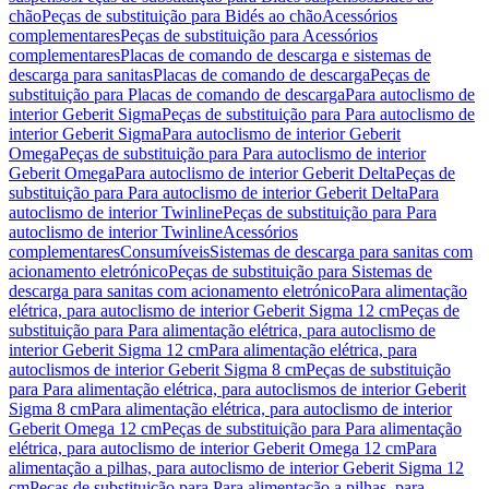
chão
Peças de substituição para Bidés ao chão
Acessórios
complementares
Peças de substituição para Acessórios
complementares
Placas de comando de descarga e sistemas de
descarga para sanitas
Placas de comando de descarga
Peças de
substituição para Placas de comando de descarga
Para autoclismo de
interior Geberit Sigma
Peças de substituição para Para autoclismo de
interior Geberit Sigma
Para autoclismo de interior Geberit
Omega
Peças de substituição para Para autoclismo de interior
Geberit Omega
Para autoclismo de interior Geberit Delta
Peças de
substituição para Para autoclismo de interior Geberit Delta
Para
autoclismo de interior Twinline
Peças de substituição para Para
autoclismo de interior Twinline
Acessórios
complementares
Consumíveis
Sistemas de descarga para sanitas com
acionamento eletrónico
Peças de substituição para Sistemas de
descarga para sanitas com acionamento eletrónico
Para alimentação
elétrica, para autoclismo de interior Geberit Sigma 12 cm
Peças de
substituição para Para alimentação elétrica, para autoclismo de
interior Geberit Sigma 12 cm
Para alimentação elétrica, para
autoclismos de interior Geberit Sigma 8 cm
Peças de substituição
para Para alimentação elétrica, para autoclismos de interior Geberit
Sigma 8 cm
Para alimentação elétrica, para autoclismo de interior
Geberit Omega 12 cm
Peças de substituição para Para alimentação
elétrica, para autoclismo de interior Geberit Omega 12 cm
Para
alimentação a pilhas, para autoclismo de interior Geberit Sigma 12
cm
Peças de substituição para Para alimentação a pilhas, para