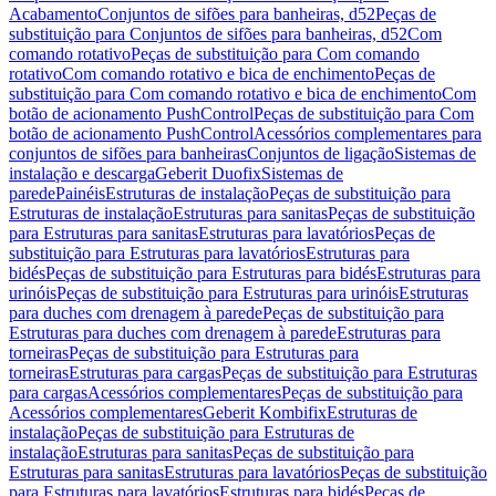
Acabamento
Conjuntos de sifões para banheiras, d52
Peças de
substituição para Conjuntos de sifões para banheiras, d52
Com
comando rotativo
Peças de substituição para Com comando
rotativo
Com comando rotativo e bica de enchimento
Peças de
substituição para Com comando rotativo e bica de enchimento
Com
botão de acionamento PushControl
Peças de substituição para Com
botão de acionamento PushControl
Acessórios complementares para
conjuntos de sifões para banheiras
Conjuntos de ligação
Sistemas de
instalação e descarga
Geberit Duofix
Sistemas de
parede
Painéis
Estruturas de instalação
Peças de substituição para
Estruturas de instalação
Estruturas para sanitas
Peças de substituição
para Estruturas para sanitas
Estruturas para lavatórios
Peças de
substituição para Estruturas para lavatórios
Estruturas para
bidés
Peças de substituição para Estruturas para bidés
Estruturas para
urinóis
Peças de substituição para Estruturas para urinóis
Estruturas
para duches com drenagem à parede
Peças de substituição para
Estruturas para duches com drenagem à parede
Estruturas para
torneiras
Peças de substituição para Estruturas para
torneiras
Estruturas para cargas
Peças de substituição para Estruturas
para cargas
Acessórios complementares
Peças de substituição para
Acessórios complementares
Geberit Kombifix
Estruturas de
instalação
Peças de substituição para Estruturas de
instalação
Estruturas para sanitas
Peças de substituição para
Estruturas para sanitas
Estruturas para lavatórios
Peças de substituição
para Estruturas para lavatórios
Estruturas para bidés
Peças de