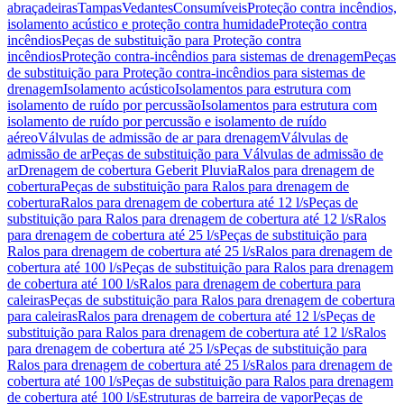
abraçadeiras
Tampas
Vedantes
Consumíveis
Proteção contra incêndios,
isolamento acústico e proteção contra humidade
Proteção contra
incêndios
Peças de substituição para Proteção contra
incêndios
Proteção contra-incêndios para sistemas de drenagem
Peças
de substituição para Proteção contra-incêndios para sistemas de
drenagem
Isolamento acústico
Isolamentos para estrutura com
isolamento de ruído por percussão
Isolamentos para estrutura com
isolamento de ruído por percussão e isolamento de ruído
aéreo
Válvulas de admissão de ar para drenagem
Válvulas de
admissão de ar
Peças de substituição para Válvulas de admissão de
ar
Drenagem de cobertura Geberit Pluvia
Ralos para drenagem de
cobertura
Peças de substituição para Ralos para drenagem de
cobertura
Ralos para drenagem de cobertura até 12 l/s
Peças de
substituição para Ralos para drenagem de cobertura até 12 l/s
Ralos
para drenagem de cobertura até 25 l/s
Peças de substituição para
Ralos para drenagem de cobertura até 25 l/s
Ralos para drenagem de
cobertura até 100 l/s
Peças de substituição para Ralos para drenagem
de cobertura até 100 l/s
Ralos para drenagem de cobertura para
caleiras
Peças de substituição para Ralos para drenagem de cobertura
para caleiras
Ralos para drenagem de cobertura até 12 l/s
Peças de
substituição para Ralos para drenagem de cobertura até 12 l/s
Ralos
para drenagem de cobertura até 25 l/s
Peças de substituição para
Ralos para drenagem de cobertura até 25 l/s
Ralos para drenagem de
cobertura até 100 l/s
Peças de substituição para Ralos para drenagem
de cobertura até 100 l/s
Estruturas de barreira de vapor
Peças de