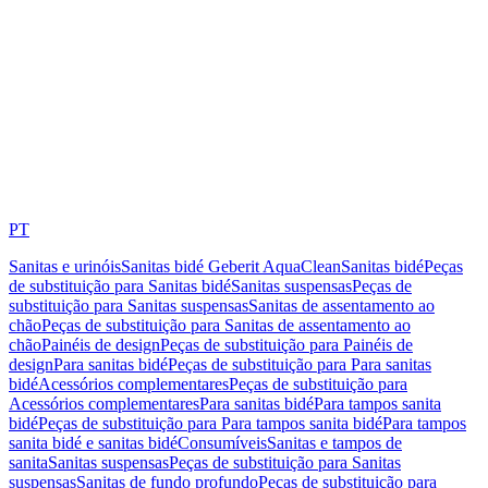
PT
Sanitas e urinóis
Sanitas bidé Geberit AquaClean
Sanitas bidé
Peças
de substituição para Sanitas bidé
Sanitas suspensas
Peças de
substituição para Sanitas suspensas
Sanitas de assentamento ao
chão
Peças de substituição para Sanitas de assentamento ao
chão
Painéis de design
Peças de substituição para Painéis de
design
Para sanitas bidé
Peças de substituição para Para sanitas
bidé
Acessórios complementares
Peças de substituição para
Acessórios complementares
Para sanitas bidé
Para tampos sanita
bidé
Peças de substituição para Para tampos sanita bidé
Para tampos
sanita bidé e sanitas bidé
Consumíveis
Sanitas e tampos de
sanita
Sanitas suspensas
Peças de substituição para Sanitas
suspensas
Sanitas de fundo profundo
Peças de substituição para