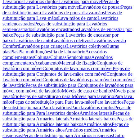
Lavatórios
Lavatórios duplos
Lavatórios para móvel
Peças de
substituição para Lavatórios para móvel
Lavatórios de pousar
Peças
de substituição para Lavatórios de pousar
Lava-mãos
Peças de
substituição para Lava-mãos
Lava-mãos de canto
Lavatórios
semiencastrados
Peças de substituição para Lavatórios
semiencastrados
Lavatórios encastrados
Lavatórios de encastrar por
baixo
Peças de substituição para Lavatórios de encastrar por
baixo
Lavatórios de canto
Lavatórios coletivos
Lavatórios versão
Comfort
Lavatórios para crianças
Lavatórios coletivos
Outras
pias
Pias
Pia multifunções
Pia de laboratório
Acessórios
complementares
Colunas
Colunas
Semicolunas
Acessórios
complementares
Acabamento
Material de fixação
Conjuntos de
lavatório com móvel
Conjuntos de lava-mãos com móvel
Peças de
substituição para Conjuntos de lava-mãos com móvel
Conjuntos de
lavatório com móvel
Conjuntos de lavatórios para móvel com móvel
de lavatório
Peças de substituição para Conjuntos de lavatórios para
móvel com móvel de lavatório
Móveis de casa de banho
Móveis para
lavatório
Peças de substituição para Móveis para lavatório
Para lava-
mãos
Peças de substituição para Para lava-mãos
Para lavatórios
Peças
de substituição para Para lavatórios
Para lavatórios duplos
Peças de
substituição para Para lavatórios duplos
Armários laterais
Peças de
substituição para Armários laterais
Armários laterais baixos
Peças de
substituição para Armários laterais baixos
Armários altos
Peças de
substituição para Armários altos
Armários médios
Armários
suspensos
Peças de substituição para Armários suspensos
Outro