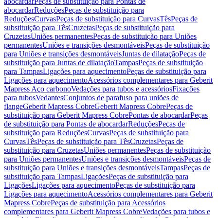
abocardar
Peças de substituição para Pontas de
abocardar
Reduções
Peças de substituição para
Reduções
Curvas
Peças de substituição para Curvas
Tês
Peças de
substituição para Tês
Cruzetas
Peças de substituição para
Cruzetas
Uniões permanentes
Peças de substituição para Uniões
permanentes
Uniões e transições desmontáveis
Peças de substituição
para Uniões e transições desmontáveis
Juntas de dilatação
Peças de
substituição para Juntas de dilatação
Tampas
Peças de substituição
para Tampas
Ligações para aquecimento
Peças de substituição para
Ligações para aquecimento
Acessórios complementares para Geberit
Mapress Aço carbono
Vedações para tubos e acessórios
Fixações
para tubos
Vedantes
Conjuntos de parafuso para uniões de
flange
Geberit Mapress Cobre
Geberit Mapress Cobre
Peças de
substituição para Geberit Mapress Cobre
Pontas de abocardar
Peças
de substituição para Pontas de abocardar
Reduções
Peças de
substituição para Reduções
Curvas
Peças de substituição para
Curvas
Tês
Peças de substituição para Tês
Cruzetas
Peças de
substituição para Cruzetas
Uniões permanentes
Peças de substituição
para Uniões permanentes
Uniões e transições desmontáveis
Peças de
substituição para Uniões e transições desmontáveis
Tampas
Peças de
substituição para Tampas
Ligações
Peças de substituição para
Ligações
Ligações para aquecimento
Peças de substituição para
Ligações para aquecimento
Acessórios complementares para Geberit
Mapress Cobre
Peças de substituição para Acessórios
complementares para Geberit Mapress Cobre
Vedações para tubos e