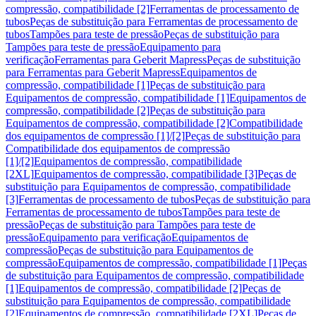
compressão, compatibilidade [2]
Ferramentas de processamento de
tubos
Peças de substituição para Ferramentas de processamento de
tubos
Tampões para teste de pressão
Peças de substituição para
Tampões para teste de pressão
Equipamento para
verificação
Ferramentas para Geberit Mapress
Peças de substituição
para Ferramentas para Geberit Mapress
Equipamentos de
compressão, compatibilidade [1]
Peças de substituição para
Equipamentos de compressão, compatibilidade [1]
Equipamentos de
compressão, compatibilidade [2]
Peças de substituição para
Equipamentos de compressão, compatibilidade [2]
Compatibilidade
dos equipamentos de compressão [1]/[2]
Peças de substituição para
Compatibilidade dos equipamentos de compressão
[1]/[2]
Equipamentos de compressão, compatibilidade
[2XL]
Equipamentos de compressão, compatibilidade [3]
Peças de
substituição para Equipamentos de compressão, compatibilidade
[3]
Ferramentas de processamento de tubos
Peças de substituição para
Ferramentas de processamento de tubos
Tampões para teste de
pressão
Peças de substituição para Tampões para teste de
pressão
Equipamento para verificação
Equipamentos de
compressão
Peças de substituição para Equipamentos de
compressão
Equipamentos de compressão, compatibilidade [1]
Peças
de substituição para Equipamentos de compressão, compatibilidade
[1]
Equipamentos de compressão, compatibilidade [2]
Peças de
substituição para Equipamentos de compressão, compatibilidade
[2]
Equipamentos de compressão, compatibilidade [2XL]
Peças de