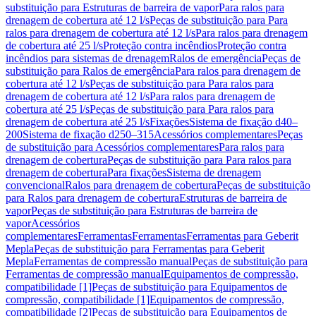
substituição para Estruturas de barreira de vapor
Para ralos para
drenagem de cobertura até 12 l/s
Peças de substituição para Para
ralos para drenagem de cobertura até 12 l/s
Para ralos para drenagem
de cobertura até 25 l/s
Proteção contra incêndios
Proteção contra
incêndios para sistemas de drenagem
Ralos de emergência
Peças de
substituição para Ralos de emergência
Para ralos para drenagem de
cobertura até 12 l/s
Peças de substituição para Para ralos para
drenagem de cobertura até 12 l/s
Para ralos para drenagem de
cobertura até 25 l/s
Peças de substituição para Para ralos para
drenagem de cobertura até 25 l/s
Fixações
Sistema de fixação d40–
200
Sistema de fixação d250–315
Acessórios complementares
Peças
de substituição para Acessórios complementares
Para ralos para
drenagem de cobertura
Peças de substituição para Para ralos para
drenagem de cobertura
Para fixações
Sistema de drenagem
convencional
Ralos para drenagem de cobertura
Peças de substituição
para Ralos para drenagem de cobertura
Estruturas de barreira de
vapor
Peças de substituição para Estruturas de barreira de
vapor
Acessórios
complementares
Ferramentas
Ferramentas
Ferramentas para Geberit
Mepla
Peças de substituição para Ferramentas para Geberit
Mepla
Ferramentas de compressão manual
Peças de substituição para
Ferramentas de compressão manual
Equipamentos de compressão,
compatibilidade [1]
Peças de substituição para Equipamentos de
compressão, compatibilidade [1]
Equipamentos de compressão,
compatibilidade [2]
Peças de substituição para Equipamentos de