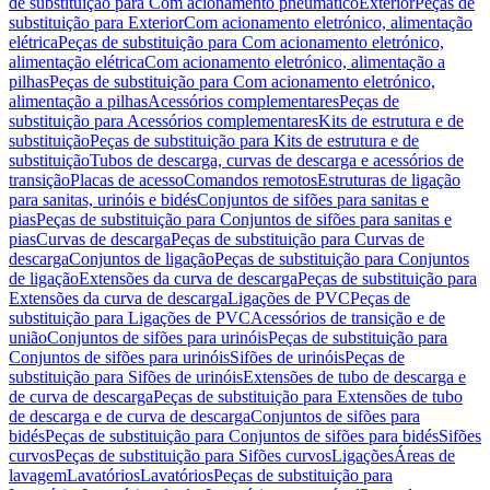
de substituição para Com acionamento pneumático
Exterior
Peças de
substituição para Exterior
Com acionamento eletrónico, alimentação
elétrica
Peças de substituição para Com acionamento eletrónico,
alimentação elétrica
Com acionamento eletrónico, alimentação a
pilhas
Peças de substituição para Com acionamento eletrónico,
alimentação a pilhas
Acessórios complementares
Peças de
substituição para Acessórios complementares
Kits de estrutura e de
substituição
Peças de substituição para Kits de estrutura e de
substituição
Tubos de descarga, curvas de descarga e acessórios de
transição
Placas de acesso
Comandos remotos
Estruturas de ligação
para sanitas, urinóis e bidés
Conjuntos de sifões para sanitas e
pias
Peças de substituição para Conjuntos de sifões para sanitas e
pias
Curvas de descarga
Peças de substituição para Curvas de
descarga
Conjuntos de ligação
Peças de substituição para Conjuntos
de ligação
Extensões da curva de descarga
Peças de substituição para
Extensões da curva de descarga
Ligações de PVC
Peças de
substituição para Ligações de PVC
Acessórios de transição e de
união
Conjuntos de sifões para urinóis
Peças de substituição para
Conjuntos de sifões para urinóis
Sifões de urinóis
Peças de
substituição para Sifões de urinóis
Extensões de tubo de descarga e
de curva de descarga
Peças de substituição para Extensões de tubo
de descarga e de curva de descarga
Conjuntos de sifões para
bidés
Peças de substituição para Conjuntos de sifões para bidés
Sifões
curvos
Peças de substituição para Sifões curvos
Ligações
Áreas de
lavagem
Lavatórios
Lavatórios
Peças de substituição para