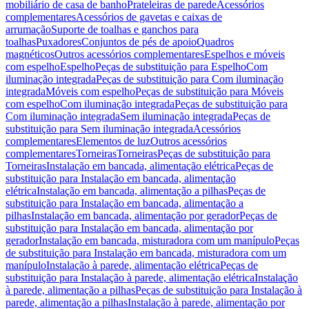
mobiliário de casa de banho
Prateleiras de parede
Acessórios
complementares
Acessórios de gavetas e caixas de
arrumação
Suporte de toalhas e ganchos para
toalhas
Puxadores
Conjuntos de pés de apoio
Quadros
magnéticos
Outros acessórios complementares
Espelhos e móveis
com espelho
Espelho
Peças de substituição para Espelho
Com
iluminação integrada
Peças de substituição para Com iluminação
integrada
Móveis com espelho
Peças de substituição para Móveis
com espelho
Com iluminação integrada
Peças de substituição para
Com iluminação integrada
Sem iluminação integrada
Peças de
substituição para Sem iluminação integrada
Acessórios
complementares
Elementos de luz
Outros acessórios
complementares
Torneiras
Torneiras
Peças de substituição para
Torneiras
Instalação em bancada, alimentação elétrica
Peças de
substituição para Instalação em bancada, alimentação
elétrica
Instalação em bancada, alimentação a pilhas
Peças de
substituição para Instalação em bancada, alimentação a
pilhas
Instalação em bancada, alimentação por gerador
Peças de
substituição para Instalação em bancada, alimentação por
gerador
Instalação em bancada, misturadora com um manípulo
Peças
de substituição para Instalação em bancada, misturadora com um
manípulo
Instalação à parede, alimentação elétrica
Peças de
substituição para Instalação à parede, alimentação elétrica
Instalação
à parede, alimentação a pilhas
Peças de substituição para Instalação à
parede, alimentação a pilhas
Instalação à parede, alimentação por