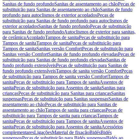
Sanitas de fundo profundo
Sanitas de assentamento ao chão
Peças de
substituição para Sanitas de assentamento ao chão
Sanitas de fundo
profundo para autoclismos de exterior acoplados
Peças de
substituição para Sanitas de fundo profundo para autoclismos de
exterior acoplados
Sanitas de fundo profundo
Peças de substituição
para Sanitas de fundo profundo
Autoclismos de exterior para sanitas,
de cerâmica
Acoplado
Tampos de sanita
Peças de substituição para
Tampos de sanita
Tampos de sanita
Peças de substituição para
Tampos de sanita
Sanitas versão Comfort
Peças de substituição para
Sanitas versão Comfort
Sanitas de fundo profundo elevadas
Peças de
substituição para Sanitas de fundo profundo elevadas
Sanitas de
fundo profundo extensíveis
Peças de substituição para Sanitas de
fundo profundo extensíveis
Tampos de sanita versão Comfort
Peças
de substituição para Tampos de sanita versão Comfort
Tampos de
sanita
Peças de substituição para Tampos de sanita
Assentos de
sanita
Peças de substituição para Assentos de sanita
Sanitas para
crianças
Peças de substituição para Sanitas para crianças
Sanitas
suspensas
Peças de substituição para Sanitas suspensas
Sanitas de
assentamento ao chão
Peças de substituição para Sanitas de
assentamento ao chão
Tampos de sanita para crianças
Peças de
substituição para Tampos de sanita para crianças
Tampos de
sanita
Peças de substituição para Tampos de sanita
Assentos de
sanita
Peças de substituição para Assentos de sanita
Acessórios
complementares
Ligações
Material de fixação
Bidés
Bidés
suspensos
Peças de substituição para Bidés suspensos
Bidés ao