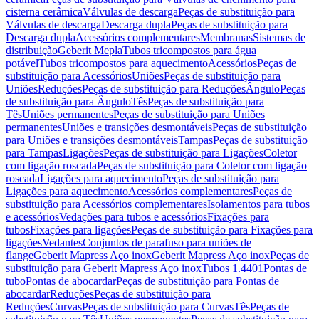
cisterna cerâmica
Válvulas de descarga
Peças de substituição para
Válvulas de descarga
Descarga dupla
Peças de substituição para
Descarga dupla
Acessórios complementares
Membranas
Sistemas de
distribuição
Geberit Mepla
Tubos tricompostos para água
potável
Tubos tricompostos para aquecimento
Acessórios
Peças de
substituição para Acessórios
Uniões
Peças de substituição para
Uniões
Reduções
Peças de substituição para Reduções
Ângulo
Peças
de substituição para Ângulo
Tês
Peças de substituição para
Tês
Uniões permanentes
Peças de substituição para Uniões
permanentes
Uniões e transições desmontáveis
Peças de substituição
para Uniões e transições desmontáveis
Tampas
Peças de substituição
para Tampas
Ligações
Peças de substituição para Ligações
Coletor
com ligação roscada
Peças de substituição para Coletor com ligação
roscada
Ligações para aquecimento
Peças de substituição para
Ligações para aquecimento
Acessórios complementares
Peças de
substituição para Acessórios complementares
Isolamentos para tubos
e acessórios
Vedações para tubos e acessórios
Fixações para
tubos
Fixações para ligações
Peças de substituição para Fixações para
ligações
Vedantes
Conjuntos de parafuso para uniões de
flange
Geberit Mapress Aço inox
Geberit Mapress Aço inox
Peças de
substituição para Geberit Mapress Aço inox
Tubos 1.4401
Pontas de
tubo
Pontas de abocardar
Peças de substituição para Pontas de
abocardar
Reduções
Peças de substituição para
Reduções
Curvas
Peças de substituição para Curvas
Tês
Peças de