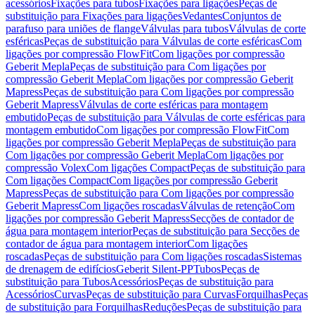
acessórios
Fixações para tubos
Fixações para ligações
Peças de
substituição para Fixações para ligações
Vedantes
Conjuntos de
parafuso para uniões de flange
Válvulas para tubos
Válvulas de corte
esféricas
Peças de substituição para Válvulas de corte esféricas
Com
ligações por compressão FlowFit
Com ligações por compressão
Geberit Mepla
Peças de substituição para Com ligações por
compressão Geberit Mepla
Com ligações por compressão Geberit
Mapress
Peças de substituição para Com ligações por compressão
Geberit Mapress
Válvulas de corte esféricas para montagem
embutido
Peças de substituição para Válvulas de corte esféricas para
montagem embutido
Com ligações por compressão FlowFit
Com
ligações por compressão Geberit Mepla
Peças de substituição para
Com ligações por compressão Geberit Mepla
Com ligações por
compressão Volex
Com ligações Compact
Peças de substituição para
Com ligações Compact
Com ligações por compressão Geberit
Mapress
Peças de substituição para Com ligações por compressão
Geberit Mapress
Com ligações roscadas
Válvulas de retenção
Com
ligações por compressão Geberit Mapress
Secções de contador de
água para montagem interior
Peças de substituição para Secções de
contador de água para montagem interior
Com ligações
roscadas
Peças de substituição para Com ligações roscadas
Sistemas
de drenagem de edifícios
Geberit Silent-PP
Tubos
Peças de
substituição para Tubos
Acessórios
Peças de substituição para
Acessórios
Curvas
Peças de substituição para Curvas
Forquilhas
Peças
de substituição para Forquilhas
Reduções
Peças de substituição para