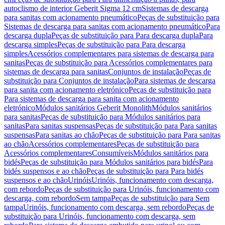
autoclismo de interior Geberit Sigma 12 cm
Sistemas de descarga
para sanitas com acionamento pneumático
Peças de substituição para
Sistemas de descarga para sanitas com acionamento pneumático
Para
descarga dupla
Peças de substituição para Para descarga dupla
Para
descarga simples
Peças de substituição para Para descarga
simples
Acessórios complementares para sistemas de descarga para
sanitas
Peças de substituição para Acessórios complementares para
sistemas de descarga para sanitas
Conjuntos de instalação
Peças de
substituição para Conjuntos de instalação
Para sistemas de descarga
para sanita com acionamento eletrónico
Peças de substituição para
Para sistemas de descarga para sanita com acionamento
eletrónico
Módulos sanitários Geberit Monolith
Módulos sanitários
para sanitas
Peças de substituição para Módulos sanitários para
sanitas
Para sanitas suspensas
Peças de substituição para Para sanitas
suspensas
Para sanitas ao chão
Peças de substituição para Para sanitas
ao chão
Acessórios complementares
Peças de substituição para
Acessórios complementares
Consumíveis
Módulos sanitários para
bidés
Peças de substituição para Módulos sanitários para bidés
Para
bidés suspensos e ao chão
Peças de substituição para Para bidés
suspensos e ao chão
Urinóis
Urinóis, funcionamento com descarga,
com rebordo
Peças de substituição para Urinóis, funcionamento com
descarga, com rebordo
Sem tampa
Peças de substituição para Sem
tampa
Urinóis, funcionamento com descarga, sem rebordo
Peças de
substituição para Urinóis, funcionamento com descarga, sem