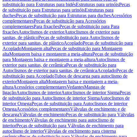
substituição para Estruturas para bidés
Estruturas para urinóis
Peças
de substituição para Estruturas para urinóis
Estruturas para
duches
Peças de substituição para Estruturas para duches
Acessórios
complementares
Peças de substituição para Acessórios
complementares
Para fixações
Peças de substituição para Para
fixações
Autoclismos de exterior
Autoclismos de exterior para
sanitas, de plástico
Peças de substituição para Autoclismos de
exterior para sanitas, de plástico
Acoplado
Peças de substituição para
Acoplado
Montagem alta
Peças de substituição para Montagem
alta
Montagem baixa e montagem a meia-altura
Peças de substituição
para Montagem baixa e montagem a meia-altura
Autoclismos de
exterior para sanitas, de cerâmica
Peças de substituição para
Autoclismos de exterior para sanitas, de cerâmica
Acoplado
Peças de
substituição para Acoplado
Tubos de descarga para autoclismo de
exterior
Montagem alta
Montagem baixa e montagem a meia-
altura
Acessórios complementares
Vedantes
Mangas de
ligação
Autoclismos de interior
Autoclismos de interior Sigma
Peças
de substituição para Autoclismos de interior Sigma
Autoclismos de
interior Omega
Peças de substituição para Autoclismos de interior
Omega
Acessórios complementares
Válvulas de enchimento e de
descarga
Válvulas de enchimento
Peças de substituição para Válvulas
de enchimento
Válvulas de enchimento para autoclismo de
interior
Peças de substituição para Válvulas de enchimento para
autoclismo de interior
Válvulas de enchimento para cisterna
cerâmica
Peças de substituição para Válvulas de enchimento para