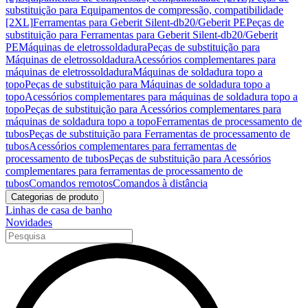
substituição para Equipamentos de compressão, compatibilidade
[2XL]
Ferramentas para Geberit Silent-db20/Geberit PE
Peças de
substituição para Ferramentas para Geberit Silent-db20/Geberit
PE
Máquinas de eletrossoldadura
Peças de substituição para
Máquinas de eletrossoldadura
Acessórios complementares para
máquinas de eletrossoldadura
Máquinas de soldadura topo a
topo
Peças de substituição para Máquinas de soldadura topo a
topo
Acessórios complementares para máquinas de soldadura topo a
topo
Peças de substituição para Acessórios complementares para
máquinas de soldadura topo a topo
Ferramentas de processamento de
tubos
Peças de substituição para Ferramentas de processamento de
tubos
Acessórios complementares para ferramentas de
processamento de tubos
Peças de substituição para Acessórios
complementares para ferramentas de processamento de
tubos
Comandos remotos
Comandos à distância
Categorias de produto
Linhas de casa de banho
Novidades