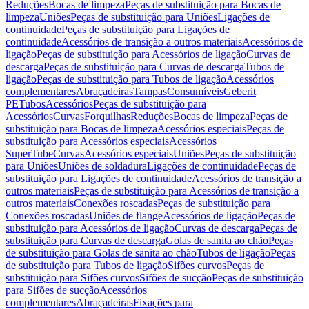
Reduções
Bocas de limpeza
Peças de substituição para Bocas de
limpeza
Uniões
Peças de substituição para Uniões
Ligações de
continuidade
Peças de substituição para Ligações de
continuidade
Acessórios de transição a outros materiais
Acessórios de
ligação
Peças de substituição para Acessórios de ligação
Curvas de
descarga
Peças de substituição para Curvas de descarga
Tubos de
ligação
Peças de substituição para Tubos de ligação
Acessórios
complementares
Abraçadeiras
Tampas
Consumíveis
Geberit
PE
Tubos
Acessórios
Peças de substituição para
Acessórios
Curvas
Forquilhas
Reduções
Bocas de limpeza
Peças de
substituição para Bocas de limpeza
Acessórios especiais
Peças de
substituição para Acessórios especiais
Acessórios
SuperTube
Curvas
Acessórios especiais
Uniões
Peças de substituição
para Uniões
Uniões de soldadura
Ligações de continuidade
Peças de
substituição para Ligações de continuidade
Acessórios de transição a
outros materiais
Peças de substituição para Acessórios de transição a
outros materiais
Conexões roscadas
Peças de substituição para
Conexões roscadas
Uniões de flange
Acessórios de ligação
Peças de
substituição para Acessórios de ligação
Curvas de descarga
Peças de
substituição para Curvas de descarga
Golas de sanita ao chão
Peças
de substituição para Golas de sanita ao chão
Tubos de ligação
Peças
de substituição para Tubos de ligação
Sifões curvos
Peças de
substituição para Sifões curvos
Sifões de sucção
Peças de substituição
para Sifões de sucção
Acessórios
complementares
Abraçadeiras
Fixações para