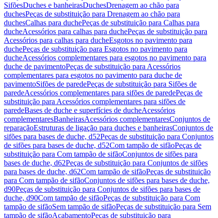
Sifões
Duches e banheiras
Duches
Drenagem ao chão para
duches
Peças de substituição para Drenagem ao chão para
duches
Calhas para duche
Peças de substituição para Calhas para
duche
Acessórios para calhas para duche
Peças de substituição para
Acessórios para calhas para duche
Esgotos no pavimento para
duche
Peças de substituição para Esgotos no pavimento para
duche
Acessórios complementares para esgotos no pavimento para
duche de pavimento
Peças de substituição para Acessórios
complementares para esgotos no pavimento para duche de
pavimento
Sifões de parede
Peças de substituição para Sifões de
parede
Acessórios complementares para sifões de parede
Peças de
substituição para Acessórios complementares para sifões de
parede
Bases de duche e superfícies de duche
Acessórios
complementares
Banheiras
Acessórios complementares
Conjuntos de
reparação
Estruturas de ligação para duches e banheiras
Conjuntos de
sifões para bases de duche, d52
Peças de substituição para Conjuntos
de sifões para bases de duche, d52
Com tampão de sifão
Peças de
substituição para Com tampão de sifão
Conjuntos de sifões para
bases de duche, d62
Peças de substituição para Conjuntos de sifões
para bases de duche, d62
Com tampão de sifão
Peças de substituição
para Com tampão de sifão
Conjuntos de sifões para bases de duche,
d90
Peças de substituição para Conjuntos de sifões para bases de
duche, d90
Com tampão de sifão
Peças de substituição para Com
tampão de sifão
Sem tampão de sifão
Peças de substituição para Sem
tampão de sifão
Acabamento
Peças de substituição para