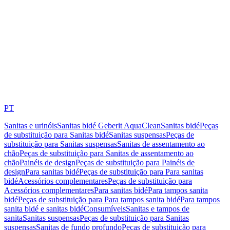
PT
Sanitas e urinóis
Sanitas bidé Geberit AquaClean
Sanitas bidé
Peças
de substituição para Sanitas bidé
Sanitas suspensas
Peças de
substituição para Sanitas suspensas
Sanitas de assentamento ao
chão
Peças de substituição para Sanitas de assentamento ao
chão
Painéis de design
Peças de substituição para Painéis de
design
Para sanitas bidé
Peças de substituição para Para sanitas
bidé
Acessórios complementares
Peças de substituição para
Acessórios complementares
Para sanitas bidé
Para tampos sanita
bidé
Peças de substituição para Para tampos sanita bidé
Para tampos
sanita bidé e sanitas bidé
Consumíveis
Sanitas e tampos de
sanita
Sanitas suspensas
Peças de substituição para Sanitas
suspensas
Sanitas de fundo profundo
Peças de substituição para