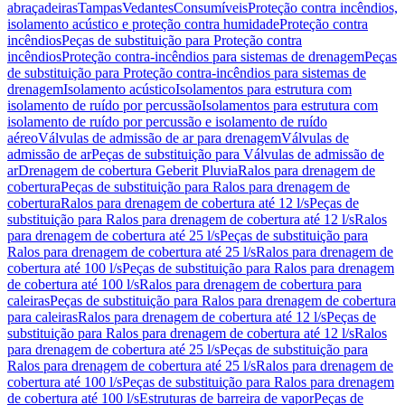
abraçadeiras
Tampas
Vedantes
Consumíveis
Proteção contra incêndios,
isolamento acústico e proteção contra humidade
Proteção contra
incêndios
Peças de substituição para Proteção contra
incêndios
Proteção contra-incêndios para sistemas de drenagem
Peças
de substituição para Proteção contra-incêndios para sistemas de
drenagem
Isolamento acústico
Isolamentos para estrutura com
isolamento de ruído por percussão
Isolamentos para estrutura com
isolamento de ruído por percussão e isolamento de ruído
aéreo
Válvulas de admissão de ar para drenagem
Válvulas de
admissão de ar
Peças de substituição para Válvulas de admissão de
ar
Drenagem de cobertura Geberit Pluvia
Ralos para drenagem de
cobertura
Peças de substituição para Ralos para drenagem de
cobertura
Ralos para drenagem de cobertura até 12 l/s
Peças de
substituição para Ralos para drenagem de cobertura até 12 l/s
Ralos
para drenagem de cobertura até 25 l/s
Peças de substituição para
Ralos para drenagem de cobertura até 25 l/s
Ralos para drenagem de
cobertura até 100 l/s
Peças de substituição para Ralos para drenagem
de cobertura até 100 l/s
Ralos para drenagem de cobertura para
caleiras
Peças de substituição para Ralos para drenagem de cobertura
para caleiras
Ralos para drenagem de cobertura até 12 l/s
Peças de
substituição para Ralos para drenagem de cobertura até 12 l/s
Ralos
para drenagem de cobertura até 25 l/s
Peças de substituição para
Ralos para drenagem de cobertura até 25 l/s
Ralos para drenagem de
cobertura até 100 l/s
Peças de substituição para Ralos para drenagem
de cobertura até 100 l/s
Estruturas de barreira de vapor
Peças de