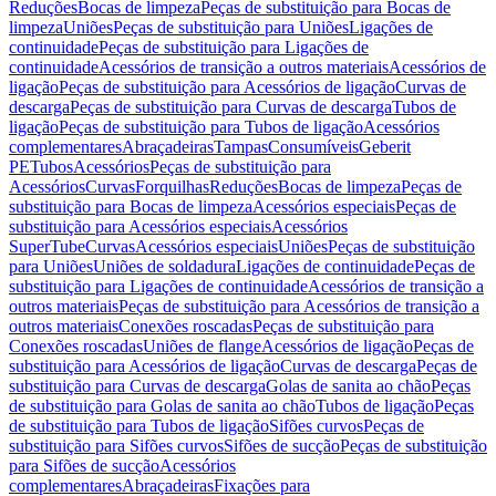
Reduções
Bocas de limpeza
Peças de substituição para Bocas de
limpeza
Uniões
Peças de substituição para Uniões
Ligações de
continuidade
Peças de substituição para Ligações de
continuidade
Acessórios de transição a outros materiais
Acessórios de
ligação
Peças de substituição para Acessórios de ligação
Curvas de
descarga
Peças de substituição para Curvas de descarga
Tubos de
ligação
Peças de substituição para Tubos de ligação
Acessórios
complementares
Abraçadeiras
Tampas
Consumíveis
Geberit
PE
Tubos
Acessórios
Peças de substituição para
Acessórios
Curvas
Forquilhas
Reduções
Bocas de limpeza
Peças de
substituição para Bocas de limpeza
Acessórios especiais
Peças de
substituição para Acessórios especiais
Acessórios
SuperTube
Curvas
Acessórios especiais
Uniões
Peças de substituição
para Uniões
Uniões de soldadura
Ligações de continuidade
Peças de
substituição para Ligações de continuidade
Acessórios de transição a
outros materiais
Peças de substituição para Acessórios de transição a
outros materiais
Conexões roscadas
Peças de substituição para
Conexões roscadas
Uniões de flange
Acessórios de ligação
Peças de
substituição para Acessórios de ligação
Curvas de descarga
Peças de
substituição para Curvas de descarga
Golas de sanita ao chão
Peças
de substituição para Golas de sanita ao chão
Tubos de ligação
Peças
de substituição para Tubos de ligação
Sifões curvos
Peças de
substituição para Sifões curvos
Sifões de sucção
Peças de substituição
para Sifões de sucção
Acessórios
complementares
Abraçadeiras
Fixações para