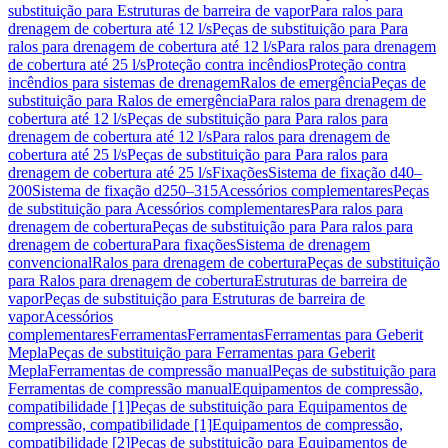
substituição para Estruturas de barreira de vapor
Para ralos para
drenagem de cobertura até 12 l/s
Peças de substituição para Para
ralos para drenagem de cobertura até 12 l/s
Para ralos para drenagem
de cobertura até 25 l/s
Proteção contra incêndios
Proteção contra
incêndios para sistemas de drenagem
Ralos de emergência
Peças de
substituição para Ralos de emergência
Para ralos para drenagem de
cobertura até 12 l/s
Peças de substituição para Para ralos para
drenagem de cobertura até 12 l/s
Para ralos para drenagem de
cobertura até 25 l/s
Peças de substituição para Para ralos para
drenagem de cobertura até 25 l/s
Fixações
Sistema de fixação d40–
200
Sistema de fixação d250–315
Acessórios complementares
Peças
de substituição para Acessórios complementares
Para ralos para
drenagem de cobertura
Peças de substituição para Para ralos para
drenagem de cobertura
Para fixações
Sistema de drenagem
convencional
Ralos para drenagem de cobertura
Peças de substituição
para Ralos para drenagem de cobertura
Estruturas de barreira de
vapor
Peças de substituição para Estruturas de barreira de
vapor
Acessórios
complementares
Ferramentas
Ferramentas
Ferramentas para Geberit
Mepla
Peças de substituição para Ferramentas para Geberit
Mepla
Ferramentas de compressão manual
Peças de substituição para
Ferramentas de compressão manual
Equipamentos de compressão,
compatibilidade [1]
Peças de substituição para Equipamentos de
compressão, compatibilidade [1]
Equipamentos de compressão,
compatibilidade [2]
Peças de substituição para Equipamentos de