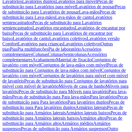
Lavatórios
Lavatórios duplos
Lavatórios para móvel
Peças de
substituição para Lavatórios para móvel
Lavatórios de pousar
Peças
de substituição para Lavatórios de pousar
Lava-mãos
Peças de
substituição para Lava-mãos
Lava-mãos de canto
Lavatórios
semiencastrados
Peças de substituição para Lavatórios
semiencastrados
Lavatórios encastrados
Lavatórios de encastrar por
baixo
Peças de substituição para Lavatórios de encastrar por
baixo
Lavatórios de canto
Lavatórios coletivos
Lavatórios versão
Comfort
Lavatórios para crianças
Lavatórios coletivos
Outras
pias
Pias
Pia multifunções
Pia de laboratório
Acessórios
complementares
Colunas
Colunas
Semicolunas
Acessórios
complementares
Acabamento
Material de fixação
Conjuntos de
lavatório com móvel
Conjuntos de lava-mãos com móvel
Peças de
substituição para Conjuntos de lava-mãos com móvel
Conjuntos de
lavatório com móvel
Conjuntos de lavatórios para móvel com móvel
de lavatório
Peças de substituição para Conjuntos de lavatórios para
móvel com móvel de lavatório
Móveis de casa de banho
Móveis para
lavatório
Peças de substituição para Móveis para lavatório
Para lava-
mãos
Peças de substituição para Para lava-mãos
Para lavatórios
Peças
de substituição para Para lavatórios
Para lavatórios duplos
Peças de
substituição para Para lavatórios duplos
Armários laterais
Peças de
substituição para Armários laterais
Armários laterais baixos
Peças de
substituição para Armários laterais baixos
Armários altos
Peças de
substituição para Armários altos
Armários médios
Armários
suspensos
Peças de substituição para Armários suspensos
Outro