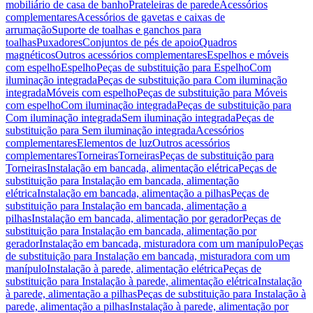
mobiliário de casa de banho
Prateleiras de parede
Acessórios
complementares
Acessórios de gavetas e caixas de
arrumação
Suporte de toalhas e ganchos para
toalhas
Puxadores
Conjuntos de pés de apoio
Quadros
magnéticos
Outros acessórios complementares
Espelhos e móveis
com espelho
Espelho
Peças de substituição para Espelho
Com
iluminação integrada
Peças de substituição para Com iluminação
integrada
Móveis com espelho
Peças de substituição para Móveis
com espelho
Com iluminação integrada
Peças de substituição para
Com iluminação integrada
Sem iluminação integrada
Peças de
substituição para Sem iluminação integrada
Acessórios
complementares
Elementos de luz
Outros acessórios
complementares
Torneiras
Torneiras
Peças de substituição para
Torneiras
Instalação em bancada, alimentação elétrica
Peças de
substituição para Instalação em bancada, alimentação
elétrica
Instalação em bancada, alimentação a pilhas
Peças de
substituição para Instalação em bancada, alimentação a
pilhas
Instalação em bancada, alimentação por gerador
Peças de
substituição para Instalação em bancada, alimentação por
gerador
Instalação em bancada, misturadora com um manípulo
Peças
de substituição para Instalação em bancada, misturadora com um
manípulo
Instalação à parede, alimentação elétrica
Peças de
substituição para Instalação à parede, alimentação elétrica
Instalação
à parede, alimentação a pilhas
Peças de substituição para Instalação à
parede, alimentação a pilhas
Instalação à parede, alimentação por