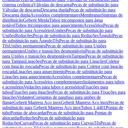
cisterna cerâmica
Válvulas de descarga
Peças de substituição para
Válvulas de descarga
Descarga dupla
Peças de substituição para
Descarga dupla
Acessórios complementares
Membranas
Sistemas de
distribuição
Geberit Mepla
Tubos tricompostos para água
potável
Tubos tricompostos para aquecimento
Acessórios
Peças de
substituição para Acessórios
Uniões
Peças de substituição para
Uniões
Reduções
Peças de substituição para Reduções
Ângulo
Peças
de substituição para Ângulo
Tês
Peças de substituição para
Tês
Uniões permanentes
Peças de substituição para Uniões
permanentes
Uniões e transições desmontáveis
Peças de substituição
para Uniões e transições desmontáveis
Tampas
Peças de substituição
para Tampas
Ligações
Peças de substituição para Ligações
Coletor
com ligação roscada
Peças de substituição para Coletor com ligação
roscada
Ligações para aquecimento
Peças de substituição para
Ligações para aquecimento
Acessórios complementares
Peças de
substituição para Acessórios complementares
Isolamentos para tubos
e acessórios
Vedações para tubos e acessórios
Fixações para
tubos
Fixações para ligações
Peças de substituição para Fixações para
ligações
Vedantes
Conjuntos de parafuso para uniões de
flange
Geberit Mapress Aço inox
Geberit Mapress Aço inox
Peças de
substituição para Geberit Mapress Aço inox
Tubos 1.4401
Pontas de
tubo
Pontas de abocardar
Peças de substituição para Pontas de
abocardar
Reduções
Peças de substituição para
Reduções
Curvas
Peças de substituição para Curvas
Tês
Peças de