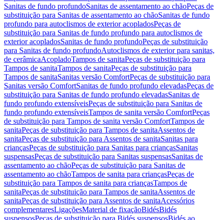
Sanitas de fundo profundo
Sanitas de assentamento ao chão
Peças de
substituição para Sanitas de assentamento ao chão
Sanitas de fundo
profundo para autoclismos de exterior acoplados
Peças de
substituição para Sanitas de fundo profundo para autoclismos de
exterior acoplados
Sanitas de fundo profundo
Peças de substituição
para Sanitas de fundo profundo
Autoclismos de exterior para sanitas,
de cerâmica
Acoplado
Tampos de sanita
Peças de substituição para
Tampos de sanita
Tampos de sanita
Peças de substituição para
Tampos de sanita
Sanitas versão Comfort
Peças de substituição para
Sanitas versão Comfort
Sanitas de fundo profundo elevadas
Peças de
substituição para Sanitas de fundo profundo elevadas
Sanitas de
fundo profundo extensíveis
Peças de substituição para Sanitas de
fundo profundo extensíveis
Tampos de sanita versão Comfort
Peças
de substituição para Tampos de sanita versão Comfort
Tampos de
sanita
Peças de substituição para Tampos de sanita
Assentos de
sanita
Peças de substituição para Assentos de sanita
Sanitas para
crianças
Peças de substituição para Sanitas para crianças
Sanitas
suspensas
Peças de substituição para Sanitas suspensas
Sanitas de
assentamento ao chão
Peças de substituição para Sanitas de
assentamento ao chão
Tampos de sanita para crianças
Peças de
substituição para Tampos de sanita para crianças
Tampos de
sanita
Peças de substituição para Tampos de sanita
Assentos de
sanita
Peças de substituição para Assentos de sanita
Acessórios
complementares
Ligações
Material de fixação
Bidés
Bidés
suspensos
Peças de substituição para Bidés suspensos
Bidés ao