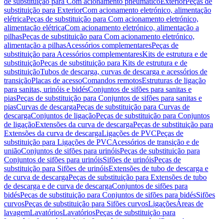
de substituição para Com acionamento pneumático
Exterior
Peças de
substituição para Exterior
Com acionamento eletrónico, alimentação
elétrica
Peças de substituição para Com acionamento eletrónico,
alimentação elétrica
Com acionamento eletrónico, alimentação a
pilhas
Peças de substituição para Com acionamento eletrónico,
alimentação a pilhas
Acessórios complementares
Peças de
substituição para Acessórios complementares
Kits de estrutura e de
substituição
Peças de substituição para Kits de estrutura e de
substituição
Tubos de descarga, curvas de descarga e acessórios de
transição
Placas de acesso
Comandos remotos
Estruturas de ligação
para sanitas, urinóis e bidés
Conjuntos de sifões para sanitas e
pias
Peças de substituição para Conjuntos de sifões para sanitas e
pias
Curvas de descarga
Peças de substituição para Curvas de
descarga
Conjuntos de ligação
Peças de substituição para Conjuntos
de ligação
Extensões da curva de descarga
Peças de substituição para
Extensões da curva de descarga
Ligações de PVC
Peças de
substituição para Ligações de PVC
Acessórios de transição e de
união
Conjuntos de sifões para urinóis
Peças de substituição para
Conjuntos de sifões para urinóis
Sifões de urinóis
Peças de
substituição para Sifões de urinóis
Extensões de tubo de descarga e
de curva de descarga
Peças de substituição para Extensões de tubo
de descarga e de curva de descarga
Conjuntos de sifões para
bidés
Peças de substituição para Conjuntos de sifões para bidés
Sifões
curvos
Peças de substituição para Sifões curvos
Ligações
Áreas de
lavagem
Lavatórios
Lavatórios
Peças de substituição para