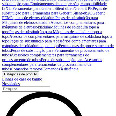
substituição para Equipamentos de compressão, compatibilidade
[2XL]
Ferramentas para Geberit Silent-db20/Geberit PE
Peças de
substituição para Ferramentas para Geberit Silent-db20/Geberit
PE
Máquinas de eletrossoldadura
Peças de substituição para
Máquinas de eletrossoldadura
Acessórios complementares para
máquinas de eletrossoldadura
Máquinas de soldadura topo a
topo
Peças de substituição para Máquinas de soldadura topo a
topo
Acessórios complementares para máquinas de soldadura topo a
topo
Peças de substituição para Acessórios complementares para
máquinas de soldadura topo a topo
Ferramentas de processamento de
tubos
Peças de substituição para Ferramentas de processamento de
tubos
Acessórios complementares para ferramentas de
processamento de tubos
Peças de substituição para Acessórios
complementares para ferramentas de processamento de
tubos
Comandos remotos
Comandos à distância
Categorias de produto
Linhas de casa de banho
Novidades