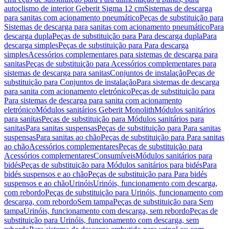
autoclismo de interior Geberit Sigma 12 cm
Sistemas de descarga
para sanitas com acionamento pneumático
Peças de substituição para
Sistemas de descarga para sanitas com acionamento pneumático
Para
descarga dupla
Peças de substituição para Para descarga dupla
Para
descarga simples
Peças de substituição para Para descarga
simples
Acessórios complementares para sistemas de descarga para
sanitas
Peças de substituição para Acessórios complementares para
sistemas de descarga para sanitas
Conjuntos de instalação
Peças de
substituição para Conjuntos de instalação
Para sistemas de descarga
para sanita com acionamento eletrónico
Peças de substituição para
Para sistemas de descarga para sanita com acionamento
eletrónico
Módulos sanitários Geberit Monolith
Módulos sanitários
para sanitas
Peças de substituição para Módulos sanitários para
sanitas
Para sanitas suspensas
Peças de substituição para Para sanitas
suspensas
Para sanitas ao chão
Peças de substituição para Para sanitas
ao chão
Acessórios complementares
Peças de substituição para
Acessórios complementares
Consumíveis
Módulos sanitários para
bidés
Peças de substituição para Módulos sanitários para bidés
Para
bidés suspensos e ao chão
Peças de substituição para Para bidés
suspensos e ao chão
Urinóis
Urinóis, funcionamento com descarga,
com rebordo
Peças de substituição para Urinóis, funcionamento com
descarga, com rebordo
Sem tampa
Peças de substituição para Sem
tampa
Urinóis, funcionamento com descarga, sem rebordo
Peças de
substituição para Urinóis, funcionamento com descarga, sem