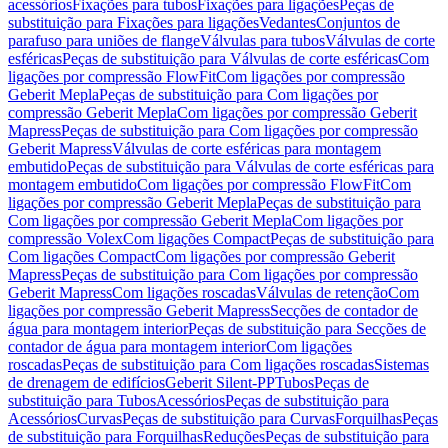
acessórios
Fixações para tubos
Fixações para ligações
Peças de
substituição para Fixações para ligações
Vedantes
Conjuntos de
parafuso para uniões de flange
Válvulas para tubos
Válvulas de corte
esféricas
Peças de substituição para Válvulas de corte esféricas
Com
ligações por compressão FlowFit
Com ligações por compressão
Geberit Mepla
Peças de substituição para Com ligações por
compressão Geberit Mepla
Com ligações por compressão Geberit
Mapress
Peças de substituição para Com ligações por compressão
Geberit Mapress
Válvulas de corte esféricas para montagem
embutido
Peças de substituição para Válvulas de corte esféricas para
montagem embutido
Com ligações por compressão FlowFit
Com
ligações por compressão Geberit Mepla
Peças de substituição para
Com ligações por compressão Geberit Mepla
Com ligações por
compressão Volex
Com ligações Compact
Peças de substituição para
Com ligações Compact
Com ligações por compressão Geberit
Mapress
Peças de substituição para Com ligações por compressão
Geberit Mapress
Com ligações roscadas
Válvulas de retenção
Com
ligações por compressão Geberit Mapress
Secções de contador de
água para montagem interior
Peças de substituição para Secções de
contador de água para montagem interior
Com ligações
roscadas
Peças de substituição para Com ligações roscadas
Sistemas
de drenagem de edifícios
Geberit Silent-PP
Tubos
Peças de
substituição para Tubos
Acessórios
Peças de substituição para
Acessórios
Curvas
Peças de substituição para Curvas
Forquilhas
Peças
de substituição para Forquilhas
Reduções
Peças de substituição para