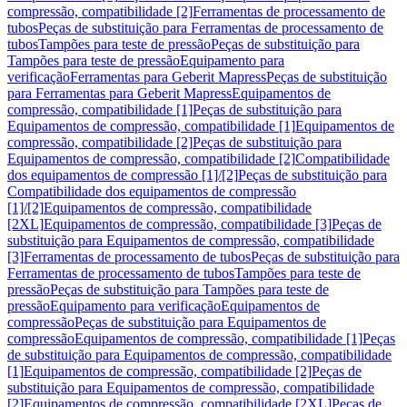
compressão, compatibilidade [2]
Ferramentas de processamento de
tubos
Peças de substituição para Ferramentas de processamento de
tubos
Tampões para teste de pressão
Peças de substituição para
Tampões para teste de pressão
Equipamento para
verificação
Ferramentas para Geberit Mapress
Peças de substituição
para Ferramentas para Geberit Mapress
Equipamentos de
compressão, compatibilidade [1]
Peças de substituição para
Equipamentos de compressão, compatibilidade [1]
Equipamentos de
compressão, compatibilidade [2]
Peças de substituição para
Equipamentos de compressão, compatibilidade [2]
Compatibilidade
dos equipamentos de compressão [1]/[2]
Peças de substituição para
Compatibilidade dos equipamentos de compressão
[1]/[2]
Equipamentos de compressão, compatibilidade
[2XL]
Equipamentos de compressão, compatibilidade [3]
Peças de
substituição para Equipamentos de compressão, compatibilidade
[3]
Ferramentas de processamento de tubos
Peças de substituição para
Ferramentas de processamento de tubos
Tampões para teste de
pressão
Peças de substituição para Tampões para teste de
pressão
Equipamento para verificação
Equipamentos de
compressão
Peças de substituição para Equipamentos de
compressão
Equipamentos de compressão, compatibilidade [1]
Peças
de substituição para Equipamentos de compressão, compatibilidade
[1]
Equipamentos de compressão, compatibilidade [2]
Peças de
substituição para Equipamentos de compressão, compatibilidade
[2]
Equipamentos de compressão, compatibilidade [2XL]
Peças de