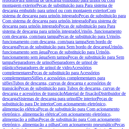
rebordo
Para sistema de descarga embutido para urinol ou com
montagem exterior
Peças de substituição para Para sistema de
descarga embutido para urinol ou com montagem exterior
Com
sistema de descarga para urinóis integrado
Peças de substituição para
Com sistema de descarga para urinóis integrado
Para sistema de
descarga para urinóis integrado
Peças de substituição para Para
sistema de descarga para urinóis integrado
Urinóis, funcionamento
com descarga, com/para tampa
Peças de substituição para Urinóis,
funcionamento com descarga, com/para tampa
Sem bordo de
descarga
Peças de substituição para Sem bordo de descarga
Urinóis,
funcionamento sem água
Peças de substituição para Urinóis,
funcionamento sem água
Sem tampa
Peças de substituição para Sem
tampa
Separadores de urinol
Separadores de urinol de
plástico
Separadores de urinol de vidro
Acessórios
complementares
Peças de substituição para Acessórios
complementares
Sifões e acessórios complementares para
sifões
Tubos de descarga, curvas de descarga e acessórios de
transição
Peças de substituição para Tubos de descarga, curvas de
descarga e acessórios de transição
Material de fixação
Distribuidor de
descarga
Sistemas de descarga para urinol
De interior
Peças de
substituição para De interior
Com acionamento eletrónico,
alimentação elétrica
Peças de substituição para Com acionamento
eletrónico, alimentação elétrica
Com acionamento eletrónico,
alimentação a pilhas
Peças de substituição para Com acionamento
eletrónico, alimentação a pilhas
Com acionamento pneumático
Peças