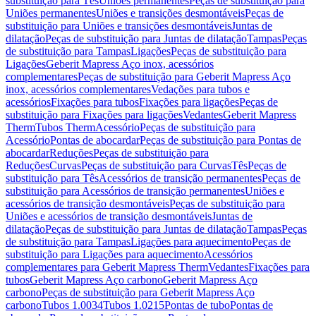
substituição para Tês
Uniões permanentes
Peças de substituição para
Uniões permanentes
Uniões e transições desmontáveis
Peças de
substituição para Uniões e transições desmontáveis
Juntas de
dilatação
Peças de substituição para Juntas de dilatação
Tampas
Peças
de substituição para Tampas
Ligações
Peças de substituição para
Ligações
Geberit Mapress Aço inox, acessórios
complementares
Peças de substituição para Geberit Mapress Aço
inox, acessórios complementares
Vedações para tubos e
acessórios
Fixações para tubos
Fixações para ligações
Peças de
substituição para Fixações para ligações
Vedantes
Geberit Mapress
Therm
Tubos Therm
Acessório
Peças de substituição para
Acessório
Pontas de abocardar
Peças de substituição para Pontas de
abocardar
Reduções
Peças de substituição para
Reduções
Curvas
Peças de substituição para Curvas
Tês
Peças de
substituição para Tês
Acessórios de transição permanentes
Peças de
substituição para Acessórios de transição permanentes
Uniões e
acessórios de transição desmontáveis
Peças de substituição para
Uniões e acessórios de transição desmontáveis
Juntas de
dilatação
Peças de substituição para Juntas de dilatação
Tampas
Peças
de substituição para Tampas
Ligações para aquecimento
Peças de
substituição para Ligações para aquecimento
Acessórios
complementares para Geberit Mapress Therm
Vedantes
Fixações para
tubos
Geberit Mapress Aço carbono
Geberit Mapress Aço
carbono
Peças de substituição para Geberit Mapress Aço
carbono
Tubos 1.0034
Tubos 1.0215
Pontas de tubo
Pontas de