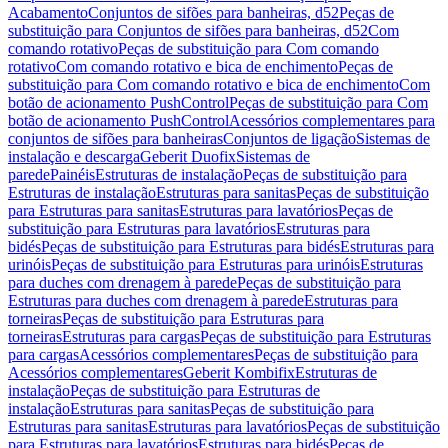
Acabamento
Conjuntos de sifões para banheiras, d52
Peças de
substituição para Conjuntos de sifões para banheiras, d52
Com
comando rotativo
Peças de substituição para Com comando
rotativo
Com comando rotativo e bica de enchimento
Peças de
substituição para Com comando rotativo e bica de enchimento
Com
botão de acionamento PushControl
Peças de substituição para Com
botão de acionamento PushControl
Acessórios complementares para
conjuntos de sifões para banheiras
Conjuntos de ligação
Sistemas de
instalação e descarga
Geberit Duofix
Sistemas de
parede
Painéis
Estruturas de instalação
Peças de substituição para
Estruturas de instalação
Estruturas para sanitas
Peças de substituição
para Estruturas para sanitas
Estruturas para lavatórios
Peças de
substituição para Estruturas para lavatórios
Estruturas para
bidés
Peças de substituição para Estruturas para bidés
Estruturas para
urinóis
Peças de substituição para Estruturas para urinóis
Estruturas
para duches com drenagem à parede
Peças de substituição para
Estruturas para duches com drenagem à parede
Estruturas para
torneiras
Peças de substituição para Estruturas para
torneiras
Estruturas para cargas
Peças de substituição para Estruturas
para cargas
Acessórios complementares
Peças de substituição para
Acessórios complementares
Geberit Kombifix
Estruturas de
instalação
Peças de substituição para Estruturas de
instalação
Estruturas para sanitas
Peças de substituição para
Estruturas para sanitas
Estruturas para lavatórios
Peças de substituição
para Estruturas para lavatórios
Estruturas para bidés
Peças de