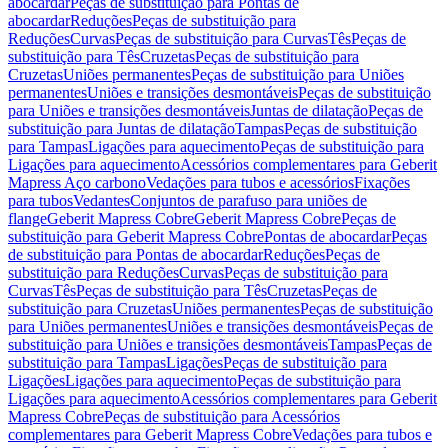
abocardar
Peças de substituição para Pontas de
abocardar
Reduções
Peças de substituição para
Reduções
Curvas
Peças de substituição para Curvas
Tês
Peças de
substituição para Tês
Cruzetas
Peças de substituição para
Cruzetas
Uniões permanentes
Peças de substituição para Uniões
permanentes
Uniões e transições desmontáveis
Peças de substituição
para Uniões e transições desmontáveis
Juntas de dilatação
Peças de
substituição para Juntas de dilatação
Tampas
Peças de substituição
para Tampas
Ligações para aquecimento
Peças de substituição para
Ligações para aquecimento
Acessórios complementares para Geberit
Mapress Aço carbono
Vedações para tubos e acessórios
Fixações
para tubos
Vedantes
Conjuntos de parafuso para uniões de
flange
Geberit Mapress Cobre
Geberit Mapress Cobre
Peças de
substituição para Geberit Mapress Cobre
Pontas de abocardar
Peças
de substituição para Pontas de abocardar
Reduções
Peças de
substituição para Reduções
Curvas
Peças de substituição para
Curvas
Tês
Peças de substituição para Tês
Cruzetas
Peças de
substituição para Cruzetas
Uniões permanentes
Peças de substituição
para Uniões permanentes
Uniões e transições desmontáveis
Peças de
substituição para Uniões e transições desmontáveis
Tampas
Peças de
substituição para Tampas
Ligações
Peças de substituição para
Ligações
Ligações para aquecimento
Peças de substituição para
Ligações para aquecimento
Acessórios complementares para Geberit
Mapress Cobre
Peças de substituição para Acessórios
complementares para Geberit Mapress Cobre
Vedações para tubos e