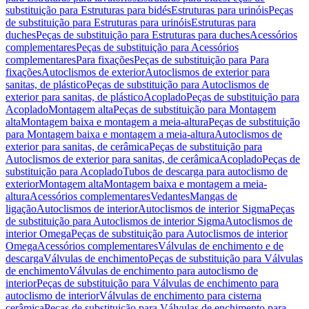
substituição para Estruturas para bidés
Estruturas para urinóis
Peças
de substituição para Estruturas para urinóis
Estruturas para
duches
Peças de substituição para Estruturas para duches
Acessórios
complementares
Peças de substituição para Acessórios
complementares
Para fixações
Peças de substituição para Para
fixações
Autoclismos de exterior
Autoclismos de exterior para
sanitas, de plástico
Peças de substituição para Autoclismos de
exterior para sanitas, de plástico
Acoplado
Peças de substituição para
Acoplado
Montagem alta
Peças de substituição para Montagem
alta
Montagem baixa e montagem a meia-altura
Peças de substituição
para Montagem baixa e montagem a meia-altura
Autoclismos de
exterior para sanitas, de cerâmica
Peças de substituição para
Autoclismos de exterior para sanitas, de cerâmica
Acoplado
Peças de
substituição para Acoplado
Tubos de descarga para autoclismo de
exterior
Montagem alta
Montagem baixa e montagem a meia-
altura
Acessórios complementares
Vedantes
Mangas de
ligação
Autoclismos de interior
Autoclismos de interior Sigma
Peças
de substituição para Autoclismos de interior Sigma
Autoclismos de
interior Omega
Peças de substituição para Autoclismos de interior
Omega
Acessórios complementares
Válvulas de enchimento e de
descarga
Válvulas de enchimento
Peças de substituição para Válvulas
de enchimento
Válvulas de enchimento para autoclismo de
interior
Peças de substituição para Válvulas de enchimento para
autoclismo de interior
Válvulas de enchimento para cisterna
cerâmica
Peças de substituição para Válvulas de enchimento para