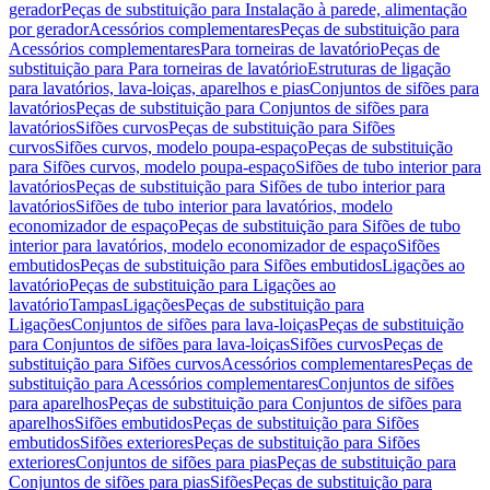
gerador
Peças de substituição para Instalação à parede, alimentação
por gerador
Acessórios complementares
Peças de substituição para
Acessórios complementares
Para torneiras de lavatório
Peças de
substituição para Para torneiras de lavatório
Estruturas de ligação
para lavatórios, lava-loiças, aparelhos e pias
Conjuntos de sifões para
lavatórios
Peças de substituição para Conjuntos de sifões para
lavatórios
Sifões curvos
Peças de substituição para Sifões
curvos
Sifões curvos, modelo poupa-espaço
Peças de substituição
para Sifões curvos, modelo poupa-espaço
Sifões de tubo interior para
lavatórios
Peças de substituição para Sifões de tubo interior para
lavatórios
Sifões de tubo interior para lavatórios, modelo
economizador de espaço
Peças de substituição para Sifões de tubo
interior para lavatórios, modelo economizador de espaço
Sifões
embutidos
Peças de substituição para Sifões embutidos
Ligações ao
lavatório
Peças de substituição para Ligações ao
lavatório
Tampas
Ligações
Peças de substituição para
Ligações
Conjuntos de sifões para lava-loiças
Peças de substituição
para Conjuntos de sifões para lava-loiças
Sifões curvos
Peças de
substituição para Sifões curvos
Acessórios complementares
Peças de
substituição para Acessórios complementares
Conjuntos de sifões
para aparelhos
Peças de substituição para Conjuntos de sifões para
aparelhos
Sifões embutidos
Peças de substituição para Sifões
embutidos
Sifões exteriores
Peças de substituição para Sifões
exteriores
Conjuntos de sifões para pias
Peças de substituição para
Conjuntos de sifões para pias
Sifões
Peças de substituição para