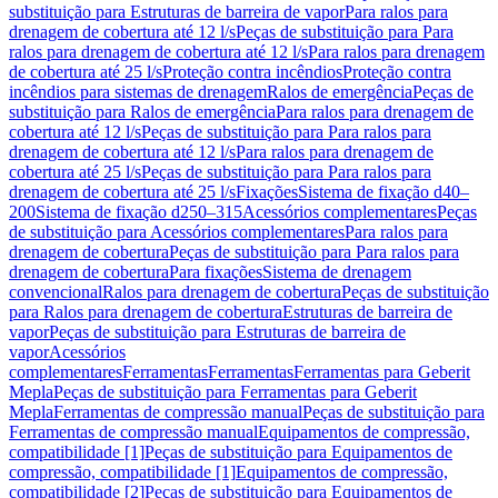
substituição para Estruturas de barreira de vapor
Para ralos para
drenagem de cobertura até 12 l/s
Peças de substituição para Para
ralos para drenagem de cobertura até 12 l/s
Para ralos para drenagem
de cobertura até 25 l/s
Proteção contra incêndios
Proteção contra
incêndios para sistemas de drenagem
Ralos de emergência
Peças de
substituição para Ralos de emergência
Para ralos para drenagem de
cobertura até 12 l/s
Peças de substituição para Para ralos para
drenagem de cobertura até 12 l/s
Para ralos para drenagem de
cobertura até 25 l/s
Peças de substituição para Para ralos para
drenagem de cobertura até 25 l/s
Fixações
Sistema de fixação d40–
200
Sistema de fixação d250–315
Acessórios complementares
Peças
de substituição para Acessórios complementares
Para ralos para
drenagem de cobertura
Peças de substituição para Para ralos para
drenagem de cobertura
Para fixações
Sistema de drenagem
convencional
Ralos para drenagem de cobertura
Peças de substituição
para Ralos para drenagem de cobertura
Estruturas de barreira de
vapor
Peças de substituição para Estruturas de barreira de
vapor
Acessórios
complementares
Ferramentas
Ferramentas
Ferramentas para Geberit
Mepla
Peças de substituição para Ferramentas para Geberit
Mepla
Ferramentas de compressão manual
Peças de substituição para
Ferramentas de compressão manual
Equipamentos de compressão,
compatibilidade [1]
Peças de substituição para Equipamentos de
compressão, compatibilidade [1]
Equipamentos de compressão,
compatibilidade [2]
Peças de substituição para Equipamentos de