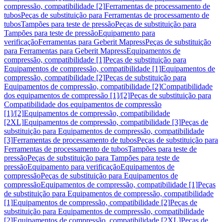
compressão, compatibilidade [2]
Ferramentas de processamento de
tubos
Peças de substituição para Ferramentas de processamento de
tubos
Tampões para teste de pressão
Peças de substituição para
Tampões para teste de pressão
Equipamento para
verificação
Ferramentas para Geberit Mapress
Peças de substituição
para Ferramentas para Geberit Mapress
Equipamentos de
compressão, compatibilidade [1]
Peças de substituição para
Equipamentos de compressão, compatibilidade [1]
Equipamentos de
compressão, compatibilidade [2]
Peças de substituição para
Equipamentos de compressão, compatibilidade [2]
Compatibilidade
dos equipamentos de compressão [1]/[2]
Peças de substituição para
Compatibilidade dos equipamentos de compressão
[1]/[2]
Equipamentos de compressão, compatibilidade
[2XL]
Equipamentos de compressão, compatibilidade [3]
Peças de
substituição para Equipamentos de compressão, compatibilidade
[3]
Ferramentas de processamento de tubos
Peças de substituição para
Ferramentas de processamento de tubos
Tampões para teste de
pressão
Peças de substituição para Tampões para teste de
pressão
Equipamento para verificação
Equipamentos de
compressão
Peças de substituição para Equipamentos de
compressão
Equipamentos de compressão, compatibilidade [1]
Peças
de substituição para Equipamentos de compressão, compatibilidade
[1]
Equipamentos de compressão, compatibilidade [2]
Peças de
substituição para Equipamentos de compressão, compatibilidade
[2]
Equipamentos de compressão, compatibilidade [2XL]
Peças de