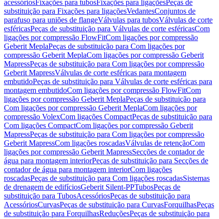
acessórios
Fixações para tubos
Fixações para ligações
Peças de
substituição para Fixações para ligações
Vedantes
Conjuntos de
parafuso para uniões de flange
Válvulas para tubos
Válvulas de corte
esféricas
Peças de substituição para Válvulas de corte esféricas
Com
ligações por compressão FlowFit
Com ligações por compressão
Geberit Mepla
Peças de substituição para Com ligações por
compressão Geberit Mepla
Com ligações por compressão Geberit
Mapress
Peças de substituição para Com ligações por compressão
Geberit Mapress
Válvulas de corte esféricas para montagem
embutido
Peças de substituição para Válvulas de corte esféricas para
montagem embutido
Com ligações por compressão FlowFit
Com
ligações por compressão Geberit Mepla
Peças de substituição para
Com ligações por compressão Geberit Mepla
Com ligações por
compressão Volex
Com ligações Compact
Peças de substituição para
Com ligações Compact
Com ligações por compressão Geberit
Mapress
Peças de substituição para Com ligações por compressão
Geberit Mapress
Com ligações roscadas
Válvulas de retenção
Com
ligações por compressão Geberit Mapress
Secções de contador de
água para montagem interior
Peças de substituição para Secções de
contador de água para montagem interior
Com ligações
roscadas
Peças de substituição para Com ligações roscadas
Sistemas
de drenagem de edifícios
Geberit Silent-PP
Tubos
Peças de
substituição para Tubos
Acessórios
Peças de substituição para
Acessórios
Curvas
Peças de substituição para Curvas
Forquilhas
Peças
de substituição para Forquilhas
Reduções
Peças de substituição para