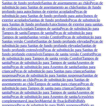
Sanitas de fundo profundo
Sanitas de assentamento ao chão
Peças de
substituição para Sanitas de assentamento ao chão
Sanitas de fundo
profundo para autoclismos de exterior acoplados
Peças de
substituição para Sanitas de fundo profundo para autoclismos de
exterior acoplados
Sanitas de fundo profundo
Peças de substituição
para Sanitas de fundo profundo
Autoclismos de exterior para sanitas,
de cerâmica
Acoplado
Tampos de sanita
Peças de substituição para
Tampos de sanita
Tampos de sanita
Peças de substituição para
Tampos de sanita
Sanitas versão Comfort
Peças de substituição para
Sanitas versão Comfort
Sanitas de fundo profundo elevadas
Peças de
substituição para Sanitas de fundo profundo elevadas
Sanitas de
fundo profundo extensíveis
Peças de substituição para Sanitas de
fundo profundo extensíveis
Tampos de sanita versão Comfort
Peças
de substituição para Tampos de sanita versão Comfort
Tampos de
sanita
Peças de substituição para Tampos de sanita
Assentos de
sanita
Peças de substituição para Assentos de sanita
Sanitas para
crianças
Peças de substituição para Sanitas para crianças
Sanitas
suspensas
Peças de substituição para Sanitas suspensas
Sanitas de
assentamento ao chão
Peças de substituição para Sanitas de
assentamento ao chão
Tampos de sanita para crianças
Peças de
substituição para Tampos de sanita para crianças
Tampos de
sanita
Peças de substituição para Tampos de sanita
Assentos de
sanita
Peças de substituição para Assentos de sanita
Acessórios
complementares
Ligações
Material de fixação
Bidés
Bidés
suspensos
Peças de substituição para Bidés suspensos
Bidés ao