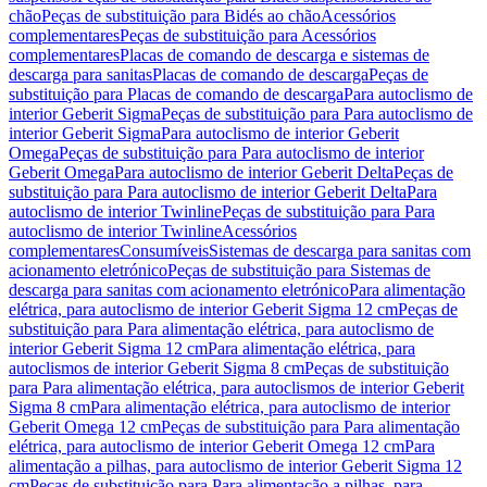
chão
Peças de substituição para Bidés ao chão
Acessórios
complementares
Peças de substituição para Acessórios
complementares
Placas de comando de descarga e sistemas de
descarga para sanitas
Placas de comando de descarga
Peças de
substituição para Placas de comando de descarga
Para autoclismo de
interior Geberit Sigma
Peças de substituição para Para autoclismo de
interior Geberit Sigma
Para autoclismo de interior Geberit
Omega
Peças de substituição para Para autoclismo de interior
Geberit Omega
Para autoclismo de interior Geberit Delta
Peças de
substituição para Para autoclismo de interior Geberit Delta
Para
autoclismo de interior Twinline
Peças de substituição para Para
autoclismo de interior Twinline
Acessórios
complementares
Consumíveis
Sistemas de descarga para sanitas com
acionamento eletrónico
Peças de substituição para Sistemas de
descarga para sanitas com acionamento eletrónico
Para alimentação
elétrica, para autoclismo de interior Geberit Sigma 12 cm
Peças de
substituição para Para alimentação elétrica, para autoclismo de
interior Geberit Sigma 12 cm
Para alimentação elétrica, para
autoclismos de interior Geberit Sigma 8 cm
Peças de substituição
para Para alimentação elétrica, para autoclismos de interior Geberit
Sigma 8 cm
Para alimentação elétrica, para autoclismo de interior
Geberit Omega 12 cm
Peças de substituição para Para alimentação
elétrica, para autoclismo de interior Geberit Omega 12 cm
Para
alimentação a pilhas, para autoclismo de interior Geberit Sigma 12
cm
Peças de substituição para Para alimentação a pilhas, para