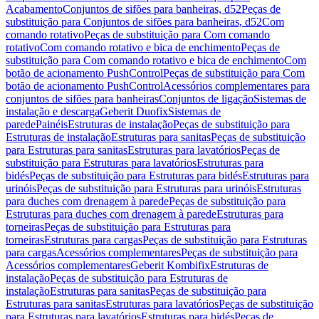
Acabamento
Conjuntos de sifões para banheiras, d52
Peças de
substituição para Conjuntos de sifões para banheiras, d52
Com
comando rotativo
Peças de substituição para Com comando
rotativo
Com comando rotativo e bica de enchimento
Peças de
substituição para Com comando rotativo e bica de enchimento
Com
botão de acionamento PushControl
Peças de substituição para Com
botão de acionamento PushControl
Acessórios complementares para
conjuntos de sifões para banheiras
Conjuntos de ligação
Sistemas de
instalação e descarga
Geberit Duofix
Sistemas de
parede
Painéis
Estruturas de instalação
Peças de substituição para
Estruturas de instalação
Estruturas para sanitas
Peças de substituição
para Estruturas para sanitas
Estruturas para lavatórios
Peças de
substituição para Estruturas para lavatórios
Estruturas para
bidés
Peças de substituição para Estruturas para bidés
Estruturas para
urinóis
Peças de substituição para Estruturas para urinóis
Estruturas
para duches com drenagem à parede
Peças de substituição para
Estruturas para duches com drenagem à parede
Estruturas para
torneiras
Peças de substituição para Estruturas para
torneiras
Estruturas para cargas
Peças de substituição para Estruturas
para cargas
Acessórios complementares
Peças de substituição para
Acessórios complementares
Geberit Kombifix
Estruturas de
instalação
Peças de substituição para Estruturas de
instalação
Estruturas para sanitas
Peças de substituição para
Estruturas para sanitas
Estruturas para lavatórios
Peças de substituição
para Estruturas para lavatórios
Estruturas para bidés
Peças de