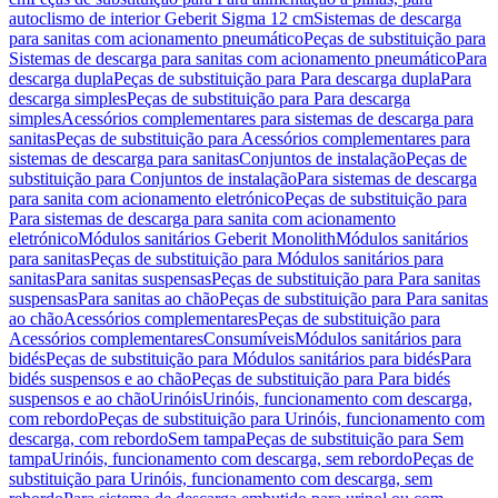
autoclismo de interior Geberit Sigma 12 cm
Sistemas de descarga
para sanitas com acionamento pneumático
Peças de substituição para
Sistemas de descarga para sanitas com acionamento pneumático
Para
descarga dupla
Peças de substituição para Para descarga dupla
Para
descarga simples
Peças de substituição para Para descarga
simples
Acessórios complementares para sistemas de descarga para
sanitas
Peças de substituição para Acessórios complementares para
sistemas de descarga para sanitas
Conjuntos de instalação
Peças de
substituição para Conjuntos de instalação
Para sistemas de descarga
para sanita com acionamento eletrónico
Peças de substituição para
Para sistemas de descarga para sanita com acionamento
eletrónico
Módulos sanitários Geberit Monolith
Módulos sanitários
para sanitas
Peças de substituição para Módulos sanitários para
sanitas
Para sanitas suspensas
Peças de substituição para Para sanitas
suspensas
Para sanitas ao chão
Peças de substituição para Para sanitas
ao chão
Acessórios complementares
Peças de substituição para
Acessórios complementares
Consumíveis
Módulos sanitários para
bidés
Peças de substituição para Módulos sanitários para bidés
Para
bidés suspensos e ao chão
Peças de substituição para Para bidés
suspensos e ao chão
Urinóis
Urinóis, funcionamento com descarga,
com rebordo
Peças de substituição para Urinóis, funcionamento com
descarga, com rebordo
Sem tampa
Peças de substituição para Sem
tampa
Urinóis, funcionamento com descarga, sem rebordo
Peças de
substituição para Urinóis, funcionamento com descarga, sem