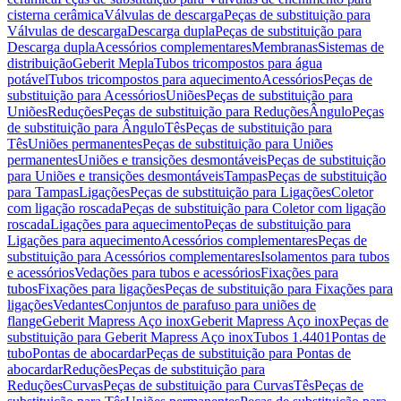
cisterna cerâmica
Válvulas de descarga
Peças de substituição para
Válvulas de descarga
Descarga dupla
Peças de substituição para
Descarga dupla
Acessórios complementares
Membranas
Sistemas de
distribuição
Geberit Mepla
Tubos tricompostos para água
potável
Tubos tricompostos para aquecimento
Acessórios
Peças de
substituição para Acessórios
Uniões
Peças de substituição para
Uniões
Reduções
Peças de substituição para Reduções
Ângulo
Peças
de substituição para Ângulo
Tês
Peças de substituição para
Tês
Uniões permanentes
Peças de substituição para Uniões
permanentes
Uniões e transições desmontáveis
Peças de substituição
para Uniões e transições desmontáveis
Tampas
Peças de substituição
para Tampas
Ligações
Peças de substituição para Ligações
Coletor
com ligação roscada
Peças de substituição para Coletor com ligação
roscada
Ligações para aquecimento
Peças de substituição para
Ligações para aquecimento
Acessórios complementares
Peças de
substituição para Acessórios complementares
Isolamentos para tubos
e acessórios
Vedações para tubos e acessórios
Fixações para
tubos
Fixações para ligações
Peças de substituição para Fixações para
ligações
Vedantes
Conjuntos de parafuso para uniões de
flange
Geberit Mapress Aço inox
Geberit Mapress Aço inox
Peças de
substituição para Geberit Mapress Aço inox
Tubos 1.4401
Pontas de
tubo
Pontas de abocardar
Peças de substituição para Pontas de
abocardar
Reduções
Peças de substituição para
Reduções
Curvas
Peças de substituição para Curvas
Tês
Peças de