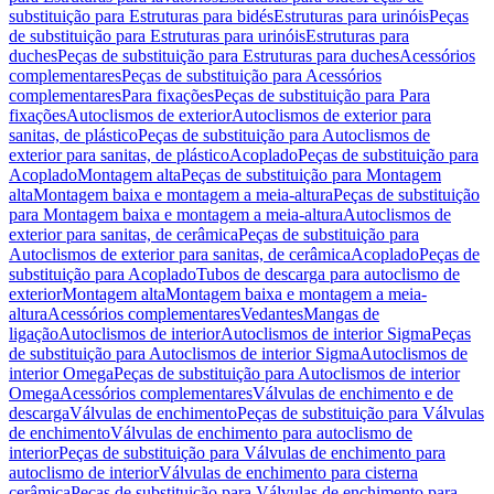
substituição para Estruturas para bidés
Estruturas para urinóis
Peças
de substituição para Estruturas para urinóis
Estruturas para
duches
Peças de substituição para Estruturas para duches
Acessórios
complementares
Peças de substituição para Acessórios
complementares
Para fixações
Peças de substituição para Para
fixações
Autoclismos de exterior
Autoclismos de exterior para
sanitas, de plástico
Peças de substituição para Autoclismos de
exterior para sanitas, de plástico
Acoplado
Peças de substituição para
Acoplado
Montagem alta
Peças de substituição para Montagem
alta
Montagem baixa e montagem a meia-altura
Peças de substituição
para Montagem baixa e montagem a meia-altura
Autoclismos de
exterior para sanitas, de cerâmica
Peças de substituição para
Autoclismos de exterior para sanitas, de cerâmica
Acoplado
Peças de
substituição para Acoplado
Tubos de descarga para autoclismo de
exterior
Montagem alta
Montagem baixa e montagem a meia-
altura
Acessórios complementares
Vedantes
Mangas de
ligação
Autoclismos de interior
Autoclismos de interior Sigma
Peças
de substituição para Autoclismos de interior Sigma
Autoclismos de
interior Omega
Peças de substituição para Autoclismos de interior
Omega
Acessórios complementares
Válvulas de enchimento e de
descarga
Válvulas de enchimento
Peças de substituição para Válvulas
de enchimento
Válvulas de enchimento para autoclismo de
interior
Peças de substituição para Válvulas de enchimento para
autoclismo de interior
Válvulas de enchimento para cisterna
cerâmica
Peças de substituição para Válvulas de enchimento para