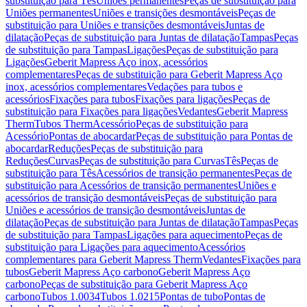
substituição para Tês
Uniões permanentes
Peças de substituição para
Uniões permanentes
Uniões e transições desmontáveis
Peças de
substituição para Uniões e transições desmontáveis
Juntas de
dilatação
Peças de substituição para Juntas de dilatação
Tampas
Peças
de substituição para Tampas
Ligações
Peças de substituição para
Ligações
Geberit Mapress Aço inox, acessórios
complementares
Peças de substituição para Geberit Mapress Aço
inox, acessórios complementares
Vedações para tubos e
acessórios
Fixações para tubos
Fixações para ligações
Peças de
substituição para Fixações para ligações
Vedantes
Geberit Mapress
Therm
Tubos Therm
Acessório
Peças de substituição para
Acessório
Pontas de abocardar
Peças de substituição para Pontas de
abocardar
Reduções
Peças de substituição para
Reduções
Curvas
Peças de substituição para Curvas
Tês
Peças de
substituição para Tês
Acessórios de transição permanentes
Peças de
substituição para Acessórios de transição permanentes
Uniões e
acessórios de transição desmontáveis
Peças de substituição para
Uniões e acessórios de transição desmontáveis
Juntas de
dilatação
Peças de substituição para Juntas de dilatação
Tampas
Peças
de substituição para Tampas
Ligações para aquecimento
Peças de
substituição para Ligações para aquecimento
Acessórios
complementares para Geberit Mapress Therm
Vedantes
Fixações para
tubos
Geberit Mapress Aço carbono
Geberit Mapress Aço
carbono
Peças de substituição para Geberit Mapress Aço
carbono
Tubos 1.0034
Tubos 1.0215
Pontas de tubo
Pontas de