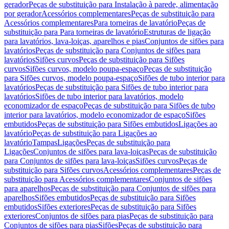
gerador
Peças de substituição para Instalação à parede, alimentação
por gerador
Acessórios complementares
Peças de substituição para
Acessórios complementares
Para torneiras de lavatório
Peças de
substituição para Para torneiras de lavatório
Estruturas de ligação
para lavatórios, lava-loiças, aparelhos e pias
Conjuntos de sifões para
lavatórios
Peças de substituição para Conjuntos de sifões para
lavatórios
Sifões curvos
Peças de substituição para Sifões
curvos
Sifões curvos, modelo poupa-espaço
Peças de substituição
para Sifões curvos, modelo poupa-espaço
Sifões de tubo interior para
lavatórios
Peças de substituição para Sifões de tubo interior para
lavatórios
Sifões de tubo interior para lavatórios, modelo
economizador de espaço
Peças de substituição para Sifões de tubo
interior para lavatórios, modelo economizador de espaço
Sifões
embutidos
Peças de substituição para Sifões embutidos
Ligações ao
lavatório
Peças de substituição para Ligações ao
lavatório
Tampas
Ligações
Peças de substituição para
Ligações
Conjuntos de sifões para lava-loiças
Peças de substituição
para Conjuntos de sifões para lava-loiças
Sifões curvos
Peças de
substituição para Sifões curvos
Acessórios complementares
Peças de
substituição para Acessórios complementares
Conjuntos de sifões
para aparelhos
Peças de substituição para Conjuntos de sifões para
aparelhos
Sifões embutidos
Peças de substituição para Sifões
embutidos
Sifões exteriores
Peças de substituição para Sifões
exteriores
Conjuntos de sifões para pias
Peças de substituição para
Conjuntos de sifões para pias
Sifões
Peças de substituição para