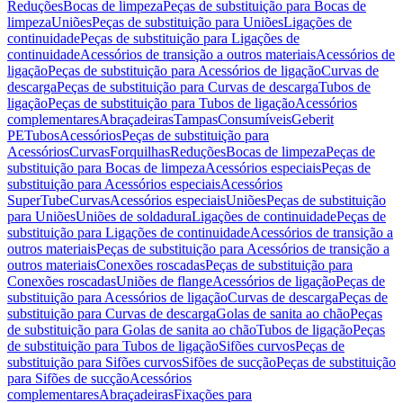
Reduções
Bocas de limpeza
Peças de substituição para Bocas de
limpeza
Uniões
Peças de substituição para Uniões
Ligações de
continuidade
Peças de substituição para Ligações de
continuidade
Acessórios de transição a outros materiais
Acessórios de
ligação
Peças de substituição para Acessórios de ligação
Curvas de
descarga
Peças de substituição para Curvas de descarga
Tubos de
ligação
Peças de substituição para Tubos de ligação
Acessórios
complementares
Abraçadeiras
Tampas
Consumíveis
Geberit
PE
Tubos
Acessórios
Peças de substituição para
Acessórios
Curvas
Forquilhas
Reduções
Bocas de limpeza
Peças de
substituição para Bocas de limpeza
Acessórios especiais
Peças de
substituição para Acessórios especiais
Acessórios
SuperTube
Curvas
Acessórios especiais
Uniões
Peças de substituição
para Uniões
Uniões de soldadura
Ligações de continuidade
Peças de
substituição para Ligações de continuidade
Acessórios de transição a
outros materiais
Peças de substituição para Acessórios de transição a
outros materiais
Conexões roscadas
Peças de substituição para
Conexões roscadas
Uniões de flange
Acessórios de ligação
Peças de
substituição para Acessórios de ligação
Curvas de descarga
Peças de
substituição para Curvas de descarga
Golas de sanita ao chão
Peças
de substituição para Golas de sanita ao chão
Tubos de ligação
Peças
de substituição para Tubos de ligação
Sifões curvos
Peças de
substituição para Sifões curvos
Sifões de sucção
Peças de substituição
para Sifões de sucção
Acessórios
complementares
Abraçadeiras
Fixações para