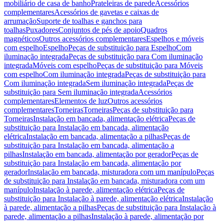
mobiliário de casa de banho
Prateleiras de parede
Acessórios
complementares
Acessórios de gavetas e caixas de
arrumação
Suporte de toalhas e ganchos para
toalhas
Puxadores
Conjuntos de pés de apoio
Quadros
magnéticos
Outros acessórios complementares
Espelhos e móveis
com espelho
Espelho
Peças de substituição para Espelho
Com
iluminação integrada
Peças de substituição para Com iluminação
integrada
Móveis com espelho
Peças de substituição para Móveis
com espelho
Com iluminação integrada
Peças de substituição para
Com iluminação integrada
Sem iluminação integrada
Peças de
substituição para Sem iluminação integrada
Acessórios
complementares
Elementos de luz
Outros acessórios
complementares
Torneiras
Torneiras
Peças de substituição para
Torneiras
Instalação em bancada, alimentação elétrica
Peças de
substituição para Instalação em bancada, alimentação
elétrica
Instalação em bancada, alimentação a pilhas
Peças de
substituição para Instalação em bancada, alimentação a
pilhas
Instalação em bancada, alimentação por gerador
Peças de
substituição para Instalação em bancada, alimentação por
gerador
Instalação em bancada, misturadora com um manípulo
Peças
de substituição para Instalação em bancada, misturadora com um
manípulo
Instalação à parede, alimentação elétrica
Peças de
substituição para Instalação à parede, alimentação elétrica
Instalação
à parede, alimentação a pilhas
Peças de substituição para Instalação à
parede, alimentação a pilhas
Instalação à parede, alimentação por