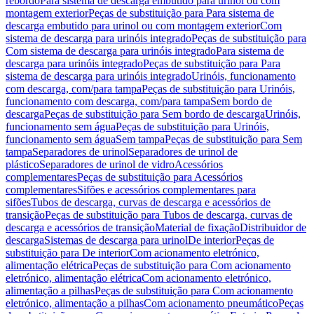
rebordo
Para sistema de descarga embutido para urinol ou com
montagem exterior
Peças de substituição para Para sistema de
descarga embutido para urinol ou com montagem exterior
Com
sistema de descarga para urinóis integrado
Peças de substituição para
Com sistema de descarga para urinóis integrado
Para sistema de
descarga para urinóis integrado
Peças de substituição para Para
sistema de descarga para urinóis integrado
Urinóis, funcionamento
com descarga, com/para tampa
Peças de substituição para Urinóis,
funcionamento com descarga, com/para tampa
Sem bordo de
descarga
Peças de substituição para Sem bordo de descarga
Urinóis,
funcionamento sem água
Peças de substituição para Urinóis,
funcionamento sem água
Sem tampa
Peças de substituição para Sem
tampa
Separadores de urinol
Separadores de urinol de
plástico
Separadores de urinol de vidro
Acessórios
complementares
Peças de substituição para Acessórios
complementares
Sifões e acessórios complementares para
sifões
Tubos de descarga, curvas de descarga e acessórios de
transição
Peças de substituição para Tubos de descarga, curvas de
descarga e acessórios de transição
Material de fixação
Distribuidor de
descarga
Sistemas de descarga para urinol
De interior
Peças de
substituição para De interior
Com acionamento eletrónico,
alimentação elétrica
Peças de substituição para Com acionamento
eletrónico, alimentação elétrica
Com acionamento eletrónico,
alimentação a pilhas
Peças de substituição para Com acionamento
eletrónico, alimentação a pilhas
Com acionamento pneumático
Peças