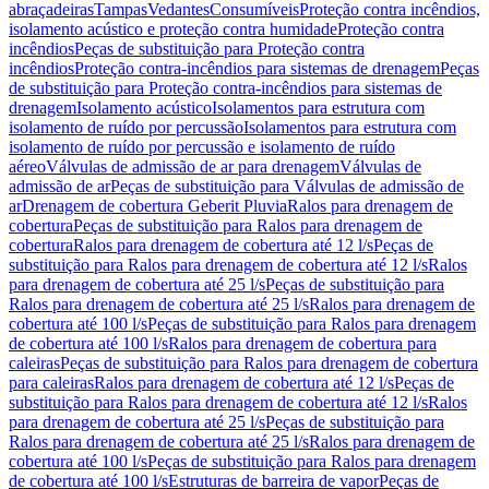
abraçadeiras
Tampas
Vedantes
Consumíveis
Proteção contra incêndios,
isolamento acústico e proteção contra humidade
Proteção contra
incêndios
Peças de substituição para Proteção contra
incêndios
Proteção contra-incêndios para sistemas de drenagem
Peças
de substituição para Proteção contra-incêndios para sistemas de
drenagem
Isolamento acústico
Isolamentos para estrutura com
isolamento de ruído por percussão
Isolamentos para estrutura com
isolamento de ruído por percussão e isolamento de ruído
aéreo
Válvulas de admissão de ar para drenagem
Válvulas de
admissão de ar
Peças de substituição para Válvulas de admissão de
ar
Drenagem de cobertura Geberit Pluvia
Ralos para drenagem de
cobertura
Peças de substituição para Ralos para drenagem de
cobertura
Ralos para drenagem de cobertura até 12 l/s
Peças de
substituição para Ralos para drenagem de cobertura até 12 l/s
Ralos
para drenagem de cobertura até 25 l/s
Peças de substituição para
Ralos para drenagem de cobertura até 25 l/s
Ralos para drenagem de
cobertura até 100 l/s
Peças de substituição para Ralos para drenagem
de cobertura até 100 l/s
Ralos para drenagem de cobertura para
caleiras
Peças de substituição para Ralos para drenagem de cobertura
para caleiras
Ralos para drenagem de cobertura até 12 l/s
Peças de
substituição para Ralos para drenagem de cobertura até 12 l/s
Ralos
para drenagem de cobertura até 25 l/s
Peças de substituição para
Ralos para drenagem de cobertura até 25 l/s
Ralos para drenagem de
cobertura até 100 l/s
Peças de substituição para Ralos para drenagem
de cobertura até 100 l/s
Estruturas de barreira de vapor
Peças de