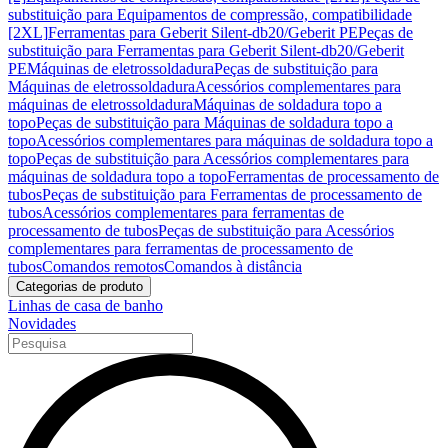
substituição para Equipamentos de compressão, compatibilidade
[2XL]
Ferramentas para Geberit Silent-db20/Geberit PE
Peças de
substituição para Ferramentas para Geberit Silent-db20/Geberit
PE
Máquinas de eletrossoldadura
Peças de substituição para
Máquinas de eletrossoldadura
Acessórios complementares para
máquinas de eletrossoldadura
Máquinas de soldadura topo a
topo
Peças de substituição para Máquinas de soldadura topo a
topo
Acessórios complementares para máquinas de soldadura topo a
topo
Peças de substituição para Acessórios complementares para
máquinas de soldadura topo a topo
Ferramentas de processamento de
tubos
Peças de substituição para Ferramentas de processamento de
tubos
Acessórios complementares para ferramentas de
processamento de tubos
Peças de substituição para Acessórios
complementares para ferramentas de processamento de
tubos
Comandos remotos
Comandos à distância
Categorias de produto
Linhas de casa de banho
Novidades