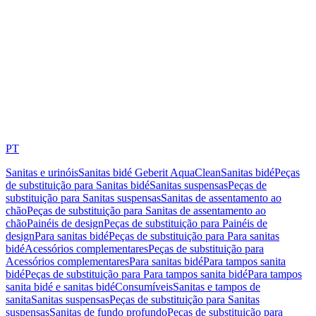
PT
Sanitas e urinóis
Sanitas bidé Geberit AquaClean
Sanitas bidé
Peças
de substituição para Sanitas bidé
Sanitas suspensas
Peças de
substituição para Sanitas suspensas
Sanitas de assentamento ao
chão
Peças de substituição para Sanitas de assentamento ao
chão
Painéis de design
Peças de substituição para Painéis de
design
Para sanitas bidé
Peças de substituição para Para sanitas
bidé
Acessórios complementares
Peças de substituição para
Acessórios complementares
Para sanitas bidé
Para tampos sanita
bidé
Peças de substituição para Para tampos sanita bidé
Para tampos
sanita bidé e sanitas bidé
Consumíveis
Sanitas e tampos de
sanita
Sanitas suspensas
Peças de substituição para Sanitas
suspensas
Sanitas de fundo profundo
Peças de substituição para