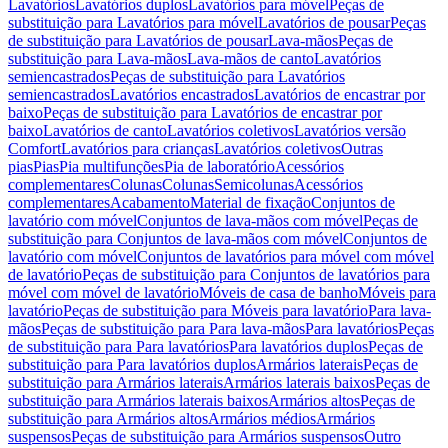
Lavatórios
Lavatórios duplos
Lavatórios para móvel
Peças de
substituição para Lavatórios para móvel
Lavatórios de pousar
Peças
de substituição para Lavatórios de pousar
Lava-mãos
Peças de
substituição para Lava-mãos
Lava-mãos de canto
Lavatórios
semiencastrados
Peças de substituição para Lavatórios
semiencastrados
Lavatórios encastrados
Lavatórios de encastrar por
baixo
Peças de substituição para Lavatórios de encastrar por
baixo
Lavatórios de canto
Lavatórios coletivos
Lavatórios versão
Comfort
Lavatórios para crianças
Lavatórios coletivos
Outras
pias
Pias
Pia multifunções
Pia de laboratório
Acessórios
complementares
Colunas
Colunas
Semicolunas
Acessórios
complementares
Acabamento
Material de fixação
Conjuntos de
lavatório com móvel
Conjuntos de lava-mãos com móvel
Peças de
substituição para Conjuntos de lava-mãos com móvel
Conjuntos de
lavatório com móvel
Conjuntos de lavatórios para móvel com móvel
de lavatório
Peças de substituição para Conjuntos de lavatórios para
móvel com móvel de lavatório
Móveis de casa de banho
Móveis para
lavatório
Peças de substituição para Móveis para lavatório
Para lava-
mãos
Peças de substituição para Para lava-mãos
Para lavatórios
Peças
de substituição para Para lavatórios
Para lavatórios duplos
Peças de
substituição para Para lavatórios duplos
Armários laterais
Peças de
substituição para Armários laterais
Armários laterais baixos
Peças de
substituição para Armários laterais baixos
Armários altos
Peças de
substituição para Armários altos
Armários médios
Armários
suspensos
Peças de substituição para Armários suspensos
Outro