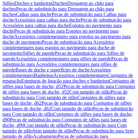
Sifões
Duches e banheiras
Duches
Drenagem ao chão para
duches
Peças de substituição para Drenagem ao chão para
duches
Calhas para duche
Peças de substituição para Calhas para
duche
Acessórios para calhas para duche
Peças de substituição para
Acessórios para calhas para duche
Esgotos no pavimento para
duche
Peças de substituição para Esgotos no pavimento para
duche
Acessórios complementares para esgotos no pavimento para
duche de pavimento
Peças de substituição para Acessórios
complementares para esgotos no pavimento para duche de
pavimento
Sifões de parede
Peças de substituição para Sifões de
parede
Acessórios complementares para sifões de parede
Peças de
substituição para Acessórios complementares para sifões de
parede
Bases de duche e superfícies de duche
Acessórios
complementares
Banheiras
Acessórios complementares
Conjuntos de
reparação
Estruturas de ligação para duches e banheiras
Conjuntos de
sifões para bases de duche, d52
Peças de substituição para Conjuntos
de sifões para bases de duche, d52
Com tampão de sifão
Peças de
substituição para Com tampão de sifão
Conjuntos de sifões para
bases de duche, d62
Peças de substituição para Conjuntos de sifões
para bases de duche, d62
Com tampão de sifão
Peças de substituição
para Com tampão de sifão
Conjuntos de sifões para bases de duche,
d90
Peças de substituição para Conjuntos de sifões para bases de
duche, d90
Com tampão de sifão
Peças de substituição para Com
tampão de sifão
Sem tampão de sifão
Peças de substituição para Sem
tampão de sifão
Acabamento
Peças de substituição para