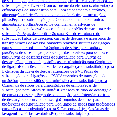
de substituição para Com acionamento pneumático
Exterior
Peças de
substituição para Exterior
Com acionamento eletrónico, alimentação
elétrica
Peças de substituição para Com acionamento eletrónico,
alimentação elétrica
Com acionamento eletrónico, alimentação a
pilhas
Peças de substituição para Com acionamento eletrónico,
alimentação a pilhas
Acessórios complementares
Peças de
substituição para Acessórios complementares
Kits de estrutura e de
substituição
Peças de substituição para Kits de estrutura e de
substituição
Tubos de descarga, curvas de descarga e acessórios de
transição
Placas de acesso
Comandos remotos
Estruturas de ligação
para sanitas, urinóis e bidés
Conjuntos de sifões para sanitas e
pias
Peças de substituição para Conjuntos de sifões para sanitas e
pias
Curvas de descarga
Peças de substituição para Curvas de
descarga
Conjuntos de ligação
Peças de substituição para Conjuntos
de ligação
Extensões da curva de descarga
Peças de substituição para
Extensões da curva de descarga
Ligações de PVC
Peças de
substituição para Ligações de PVC
Acessórios de transição e de
união
Conjuntos de sifões para urinóis
Peças de substituição para
Conjuntos de sifões para urinóis
Sifões de urinóis
Peças de
substituição para Sifões de urinóis
Extensões de tubo de descarga e
de curva de descarga
Peças de substituição para Extensões de tubo
de descarga e de curva de descarga
Conjuntos de sifões para
bidés
Peças de substituição para Conjuntos de sifões para bidés
Sifões
curvos
Peças de substituição para Sifões curvos
Ligações
Áreas de
lavagem
Lavatórios
Lavatórios
Peças de substituição para