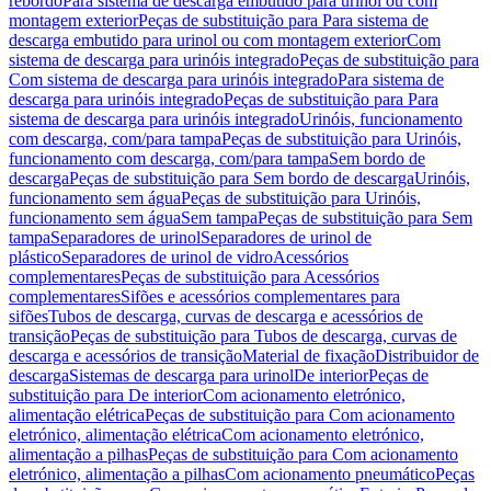
rebordo
Para sistema de descarga embutido para urinol ou com
montagem exterior
Peças de substituição para Para sistema de
descarga embutido para urinol ou com montagem exterior
Com
sistema de descarga para urinóis integrado
Peças de substituição para
Com sistema de descarga para urinóis integrado
Para sistema de
descarga para urinóis integrado
Peças de substituição para Para
sistema de descarga para urinóis integrado
Urinóis, funcionamento
com descarga, com/para tampa
Peças de substituição para Urinóis,
funcionamento com descarga, com/para tampa
Sem bordo de
descarga
Peças de substituição para Sem bordo de descarga
Urinóis,
funcionamento sem água
Peças de substituição para Urinóis,
funcionamento sem água
Sem tampa
Peças de substituição para Sem
tampa
Separadores de urinol
Separadores de urinol de
plástico
Separadores de urinol de vidro
Acessórios
complementares
Peças de substituição para Acessórios
complementares
Sifões e acessórios complementares para
sifões
Tubos de descarga, curvas de descarga e acessórios de
transição
Peças de substituição para Tubos de descarga, curvas de
descarga e acessórios de transição
Material de fixação
Distribuidor de
descarga
Sistemas de descarga para urinol
De interior
Peças de
substituição para De interior
Com acionamento eletrónico,
alimentação elétrica
Peças de substituição para Com acionamento
eletrónico, alimentação elétrica
Com acionamento eletrónico,
alimentação a pilhas
Peças de substituição para Com acionamento
eletrónico, alimentação a pilhas
Com acionamento pneumático
Peças