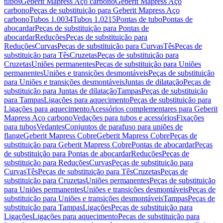
tubos
Geberit Mapress Aço carbono
Geberit Mapress Aço
carbono
Peças de substituição para Geberit Mapress Aço
carbono
Tubos 1.0034
Tubos 1.0215
Pontas de tubo
Pontas de
abocardar
Peças de substituição para Pontas de
abocardar
Reduções
Peças de substituição para
Reduções
Curvas
Peças de substituição para Curvas
Tês
Peças de
substituição para Tês
Cruzetas
Peças de substituição para
Cruzetas
Uniões permanentes
Peças de substituição para Uniões
permanentes
Uniões e transições desmontáveis
Peças de substituição
para Uniões e transições desmontáveis
Juntas de dilatação
Peças de
substituição para Juntas de dilatação
Tampas
Peças de substituição
para Tampas
Ligações para aquecimento
Peças de substituição para
Ligações para aquecimento
Acessórios complementares para Geberit
Mapress Aço carbono
Vedações para tubos e acessórios
Fixações
para tubos
Vedantes
Conjuntos de parafuso para uniões de
flange
Geberit Mapress Cobre
Geberit Mapress Cobre
Peças de
substituição para Geberit Mapress Cobre
Pontas de abocardar
Peças
de substituição para Pontas de abocardar
Reduções
Peças de
substituição para Reduções
Curvas
Peças de substituição para
Curvas
Tês
Peças de substituição para Tês
Cruzetas
Peças de
substituição para Cruzetas
Uniões permanentes
Peças de substituição
para Uniões permanentes
Uniões e transições desmontáveis
Peças de
substituição para Uniões e transições desmontáveis
Tampas
Peças de
substituição para Tampas
Ligações
Peças de substituição para
Ligações
Ligações para aquecimento
Peças de substituição para