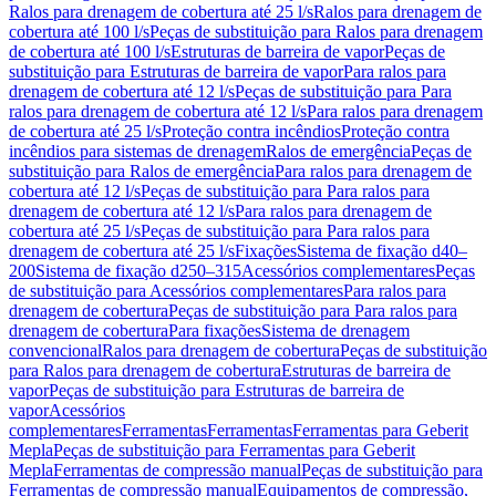
Ralos para drenagem de cobertura até 25 l/s
Ralos para drenagem de
cobertura até 100 l/s
Peças de substituição para Ralos para drenagem
de cobertura até 100 l/s
Estruturas de barreira de vapor
Peças de
substituição para Estruturas de barreira de vapor
Para ralos para
drenagem de cobertura até 12 l/s
Peças de substituição para Para
ralos para drenagem de cobertura até 12 l/s
Para ralos para drenagem
de cobertura até 25 l/s
Proteção contra incêndios
Proteção contra
incêndios para sistemas de drenagem
Ralos de emergência
Peças de
substituição para Ralos de emergência
Para ralos para drenagem de
cobertura até 12 l/s
Peças de substituição para Para ralos para
drenagem de cobertura até 12 l/s
Para ralos para drenagem de
cobertura até 25 l/s
Peças de substituição para Para ralos para
drenagem de cobertura até 25 l/s
Fixações
Sistema de fixação d40–
200
Sistema de fixação d250–315
Acessórios complementares
Peças
de substituição para Acessórios complementares
Para ralos para
drenagem de cobertura
Peças de substituição para Para ralos para
drenagem de cobertura
Para fixações
Sistema de drenagem
convencional
Ralos para drenagem de cobertura
Peças de substituição
para Ralos para drenagem de cobertura
Estruturas de barreira de
vapor
Peças de substituição para Estruturas de barreira de
vapor
Acessórios
complementares
Ferramentas
Ferramentas
Ferramentas para Geberit
Mepla
Peças de substituição para Ferramentas para Geberit
Mepla
Ferramentas de compressão manual
Peças de substituição para
Ferramentas de compressão manual
Equipamentos de compressão,