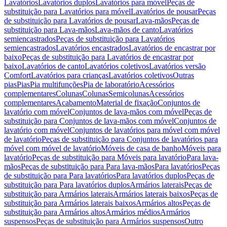
Lavatórios
Lavatórios duplos
Lavatórios para móvel
Peças de
substituição para Lavatórios para móvel
Lavatórios de pousar
Peças
de substituição para Lavatórios de pousar
Lava-mãos
Peças de
substituição para Lava-mãos
Lava-mãos de canto
Lavatórios
semiencastrados
Peças de substituição para Lavatórios
semiencastrados
Lavatórios encastrados
Lavatórios de encastrar por
baixo
Peças de substituição para Lavatórios de encastrar por
baixo
Lavatórios de canto
Lavatórios coletivos
Lavatórios versão
Comfort
Lavatórios para crianças
Lavatórios coletivos
Outras
pias
Pias
Pia multifunções
Pia de laboratório
Acessórios
complementares
Colunas
Colunas
Semicolunas
Acessórios
complementares
Acabamento
Material de fixação
Conjuntos de
lavatório com móvel
Conjuntos de lava-mãos com móvel
Peças de
substituição para Conjuntos de lava-mãos com móvel
Conjuntos de
lavatório com móvel
Conjuntos de lavatórios para móvel com móvel
de lavatório
Peças de substituição para Conjuntos de lavatórios para
móvel com móvel de lavatório
Móveis de casa de banho
Móveis para
lavatório
Peças de substituição para Móveis para lavatório
Para lava-
mãos
Peças de substituição para Para lava-mãos
Para lavatórios
Peças
de substituição para Para lavatórios
Para lavatórios duplos
Peças de
substituição para Para lavatórios duplos
Armários laterais
Peças de
substituição para Armários laterais
Armários laterais baixos
Peças de
substituição para Armários laterais baixos
Armários altos
Peças de
substituição para Armários altos
Armários médios
Armários
suspensos
Peças de substituição para Armários suspensos
Outro