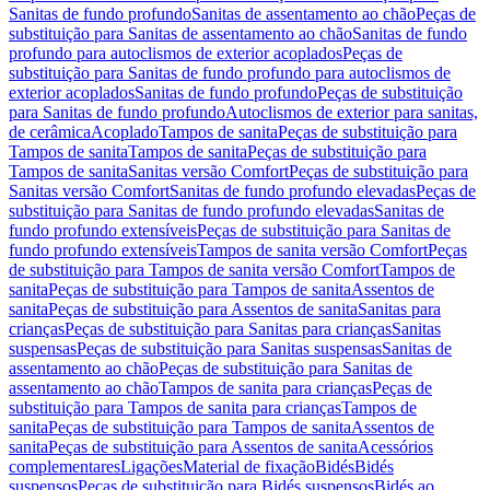
Sanitas de fundo profundo
Sanitas de assentamento ao chão
Peças de
substituição para Sanitas de assentamento ao chão
Sanitas de fundo
profundo para autoclismos de exterior acoplados
Peças de
substituição para Sanitas de fundo profundo para autoclismos de
exterior acoplados
Sanitas de fundo profundo
Peças de substituição
para Sanitas de fundo profundo
Autoclismos de exterior para sanitas,
de cerâmica
Acoplado
Tampos de sanita
Peças de substituição para
Tampos de sanita
Tampos de sanita
Peças de substituição para
Tampos de sanita
Sanitas versão Comfort
Peças de substituição para
Sanitas versão Comfort
Sanitas de fundo profundo elevadas
Peças de
substituição para Sanitas de fundo profundo elevadas
Sanitas de
fundo profundo extensíveis
Peças de substituição para Sanitas de
fundo profundo extensíveis
Tampos de sanita versão Comfort
Peças
de substituição para Tampos de sanita versão Comfort
Tampos de
sanita
Peças de substituição para Tampos de sanita
Assentos de
sanita
Peças de substituição para Assentos de sanita
Sanitas para
crianças
Peças de substituição para Sanitas para crianças
Sanitas
suspensas
Peças de substituição para Sanitas suspensas
Sanitas de
assentamento ao chão
Peças de substituição para Sanitas de
assentamento ao chão
Tampos de sanita para crianças
Peças de
substituição para Tampos de sanita para crianças
Tampos de
sanita
Peças de substituição para Tampos de sanita
Assentos de
sanita
Peças de substituição para Assentos de sanita
Acessórios
complementares
Ligações
Material de fixação
Bidés
Bidés
suspensos
Peças de substituição para Bidés suspensos
Bidés ao