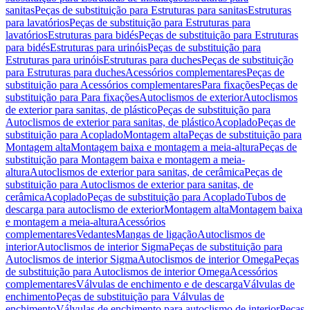
sanitas
Peças de substituição para Estruturas para sanitas
Estruturas
para lavatórios
Peças de substituição para Estruturas para
lavatórios
Estruturas para bidés
Peças de substituição para Estruturas
para bidés
Estruturas para urinóis
Peças de substituição para
Estruturas para urinóis
Estruturas para duches
Peças de substituição
para Estruturas para duches
Acessórios complementares
Peças de
substituição para Acessórios complementares
Para fixações
Peças de
substituição para Para fixações
Autoclismos de exterior
Autoclismos
de exterior para sanitas, de plástico
Peças de substituição para
Autoclismos de exterior para sanitas, de plástico
Acoplado
Peças de
substituição para Acoplado
Montagem alta
Peças de substituição para
Montagem alta
Montagem baixa e montagem a meia-altura
Peças de
substituição para Montagem baixa e montagem a meia-
altura
Autoclismos de exterior para sanitas, de cerâmica
Peças de
substituição para Autoclismos de exterior para sanitas, de
cerâmica
Acoplado
Peças de substituição para Acoplado
Tubos de
descarga para autoclismo de exterior
Montagem alta
Montagem baixa
e montagem a meia-altura
Acessórios
complementares
Vedantes
Mangas de ligação
Autoclismos de
interior
Autoclismos de interior Sigma
Peças de substituição para
Autoclismos de interior Sigma
Autoclismos de interior Omega
Peças
de substituição para Autoclismos de interior Omega
Acessórios
complementares
Válvulas de enchimento e de descarga
Válvulas de
enchimento
Peças de substituição para Válvulas de
enchimento
Válvulas de enchimento para autoclismo de interior
Peças