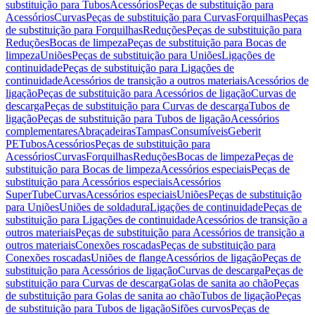
substituição para Tubos
Acessórios
Peças de substituição para
Acessórios
Curvas
Peças de substituição para Curvas
Forquilhas
Peças
de substituição para Forquilhas
Reduções
Peças de substituição para
Reduções
Bocas de limpeza
Peças de substituição para Bocas de
limpeza
Uniões
Peças de substituição para Uniões
Ligações de
continuidade
Peças de substituição para Ligações de
continuidade
Acessórios de transição a outros materiais
Acessórios de
ligação
Peças de substituição para Acessórios de ligação
Curvas de
descarga
Peças de substituição para Curvas de descarga
Tubos de
ligação
Peças de substituição para Tubos de ligação
Acessórios
complementares
Abraçadeiras
Tampas
Consumíveis
Geberit
PE
Tubos
Acessórios
Peças de substituição para
Acessórios
Curvas
Forquilhas
Reduções
Bocas de limpeza
Peças de
substituição para Bocas de limpeza
Acessórios especiais
Peças de
substituição para Acessórios especiais
Acessórios
SuperTube
Curvas
Acessórios especiais
Uniões
Peças de substituição
para Uniões
Uniões de soldadura
Ligações de continuidade
Peças de
substituição para Ligações de continuidade
Acessórios de transição a
outros materiais
Peças de substituição para Acessórios de transição a
outros materiais
Conexões roscadas
Peças de substituição para
Conexões roscadas
Uniões de flange
Acessórios de ligação
Peças de
substituição para Acessórios de ligação
Curvas de descarga
Peças de
substituição para Curvas de descarga
Golas de sanita ao chão
Peças
de substituição para Golas de sanita ao chão
Tubos de ligação
Peças
de substituição para Tubos de ligação
Sifões curvos
Peças de