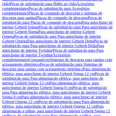
chão
Peças de substituição para Bidés ao chão
Acessórios
complementares
Peças de substituição para Acessórios
complementares
Placas de comando de descarga e sistemas de
descarga para sanitas
Placas de comando de descarga
Peças de
substituição para Placas de comando de descarga
Para autoclismo de
interior Geberit Sigma
Peças de substituição para Para autoclismo de
interior Geberit Sigma
Para autoclismo de interior Geberit
Omega
Peças de substituição para Para autoclismo de interior
Geberit Omega
Para autoclismo de interior Geberit Delta
Peças de
substituição para Para autoclismo de interior Geberit Delta
Para
autoclismo de interior Twinline
Peças de substituição para Para
autoclismo de interior Twinline
Acessórios
complementares
Consumíveis
Sistemas de descarga para sanitas com
acionamento eletrónico
Peças de substituição para Sistemas de
descarga para sanitas com acionamento eletrónico
Para alimentação
elétrica, para autoclismo de interior Geberit Sigma 12 cm
Peças de
substituição para Para alimentação elétrica, para autoclismo de
interior Geberit Sigma 12 cm
Para alimentação elétrica, para
autoclismos de interior Geberit Sigma 8 cm
Peças de substituição
para Para alimentação elétrica, para autoclismos de interior Geberit
Sigma 8 cm
Para alimentação elétrica, para autoclismo de interior
Geberit Omega 12 cm
Peças de substituição para Para alimentação
elétrica, para autoclismo de interior Geberit Omega 12 cm
Para
alimentação a pilhas, para autoclismo de interior Geberit Sigma 12
cm
Peças de substituição para Para alimentação a pilhas, para