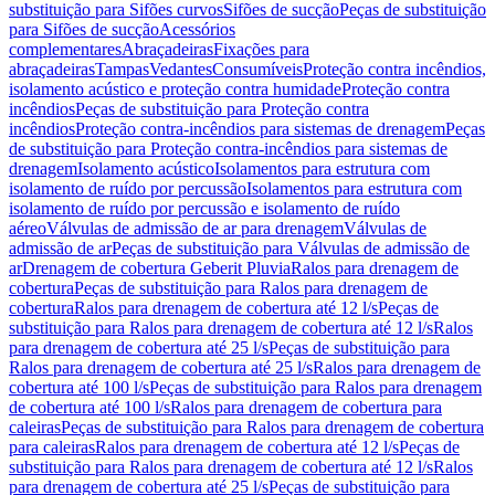
substituição para Sifões curvos
Sifões de sucção
Peças de substituição
para Sifões de sucção
Acessórios
complementares
Abraçadeiras
Fixações para
abraçadeiras
Tampas
Vedantes
Consumíveis
Proteção contra incêndios,
isolamento acústico e proteção contra humidade
Proteção contra
incêndios
Peças de substituição para Proteção contra
incêndios
Proteção contra-incêndios para sistemas de drenagem
Peças
de substituição para Proteção contra-incêndios para sistemas de
drenagem
Isolamento acústico
Isolamentos para estrutura com
isolamento de ruído por percussão
Isolamentos para estrutura com
isolamento de ruído por percussão e isolamento de ruído
aéreo
Válvulas de admissão de ar para drenagem
Válvulas de
admissão de ar
Peças de substituição para Válvulas de admissão de
ar
Drenagem de cobertura Geberit Pluvia
Ralos para drenagem de
cobertura
Peças de substituição para Ralos para drenagem de
cobertura
Ralos para drenagem de cobertura até 12 l/s
Peças de
substituição para Ralos para drenagem de cobertura até 12 l/s
Ralos
para drenagem de cobertura até 25 l/s
Peças de substituição para
Ralos para drenagem de cobertura até 25 l/s
Ralos para drenagem de
cobertura até 100 l/s
Peças de substituição para Ralos para drenagem
de cobertura até 100 l/s
Ralos para drenagem de cobertura para
caleiras
Peças de substituição para Ralos para drenagem de cobertura
para caleiras
Ralos para drenagem de cobertura até 12 l/s
Peças de
substituição para Ralos para drenagem de cobertura até 12 l/s
Ralos
para drenagem de cobertura até 25 l/s
Peças de substituição para