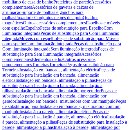
mobiliário de casa de banho
Prateleiras de parede
Acessórios
complementares
Acessórios de gavetas e caixas de
arrumação
Suporte de toalhas e ganchos para
toalhas
Puxadores
Conjuntos de pés de apoio
Quadros
magnéticos
Outros acessórios complementares
Espelhos e móveis
com espelho
Espelho
Peças de substituição para Espelho
Com
iluminação integrada
Peças de substituição para Com iluminação
integrada
Móveis com espelho
Peças de substituição para Móveis
com espelho
Com iluminação integrada
Peças de substituição para
Com iluminação integrada
Sem iluminação integrada
Peças de
substituição para Sem iluminação integrada
Acessórios
complementares
Elementos de luz
Outros acessórios
complementares
Torneiras
Torneiras
Peças de substituição para
Torneiras
Instalação em bancada, alimentação elétrica
Peças de
substituição para Instalação em bancada, alimentação
elétrica
Instalação em bancada, alimentação a pilhas
Peças de
substituição para Instalação em bancada, alimentação a
pilhas
Instalação em bancada, alimentação por gerador
Peças de
substituição para Instalação em bancada, alimentação por
gerador
Instalação em bancada, misturadora com um manípulo
Peças
de substituição para Instalação em bancada, misturadora com um
manípulo
Instalação à parede, alimentação elétrica
Peças de
substituição para Instalação à parede, alimentação elétrica
Instalação
à parede, alimentação a pilhas
Peças de substituição para Instalação à
parede, alimentação a pilhas
Instalação à parede, alimentação por