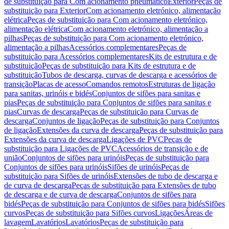
de substituição para Com acionamento pneumático
Exterior
Peças de
substituição para Exterior
Com acionamento eletrónico, alimentação
elétrica
Peças de substituição para Com acionamento eletrónico,
alimentação elétrica
Com acionamento eletrónico, alimentação a
pilhas
Peças de substituição para Com acionamento eletrónico,
alimentação a pilhas
Acessórios complementares
Peças de
substituição para Acessórios complementares
Kits de estrutura e de
substituição
Peças de substituição para Kits de estrutura e de
substituição
Tubos de descarga, curvas de descarga e acessórios de
transição
Placas de acesso
Comandos remotos
Estruturas de ligação
para sanitas, urinóis e bidés
Conjuntos de sifões para sanitas e
pias
Peças de substituição para Conjuntos de sifões para sanitas e
pias
Curvas de descarga
Peças de substituição para Curvas de
descarga
Conjuntos de ligação
Peças de substituição para Conjuntos
de ligação
Extensões da curva de descarga
Peças de substituição para
Extensões da curva de descarga
Ligações de PVC
Peças de
substituição para Ligações de PVC
Acessórios de transição e de
união
Conjuntos de sifões para urinóis
Peças de substituição para
Conjuntos de sifões para urinóis
Sifões de urinóis
Peças de
substituição para Sifões de urinóis
Extensões de tubo de descarga e
de curva de descarga
Peças de substituição para Extensões de tubo
de descarga e de curva de descarga
Conjuntos de sifões para
bidés
Peças de substituição para Conjuntos de sifões para bidés
Sifões
curvos
Peças de substituição para Sifões curvos
Ligações
Áreas de
lavagem
Lavatórios
Lavatórios
Peças de substituição para