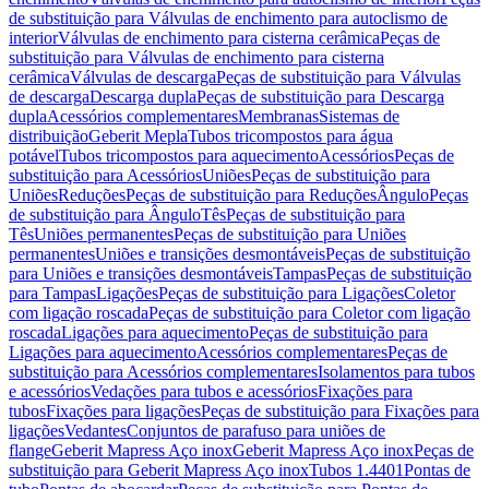
de substituição para Válvulas de enchimento para autoclismo de
interior
Válvulas de enchimento para cisterna cerâmica
Peças de
substituição para Válvulas de enchimento para cisterna
cerâmica
Válvulas de descarga
Peças de substituição para Válvulas
de descarga
Descarga dupla
Peças de substituição para Descarga
dupla
Acessórios complementares
Membranas
Sistemas de
distribuição
Geberit Mepla
Tubos tricompostos para água
potável
Tubos tricompostos para aquecimento
Acessórios
Peças de
substituição para Acessórios
Uniões
Peças de substituição para
Uniões
Reduções
Peças de substituição para Reduções
Ângulo
Peças
de substituição para Ângulo
Tês
Peças de substituição para
Tês
Uniões permanentes
Peças de substituição para Uniões
permanentes
Uniões e transições desmontáveis
Peças de substituição
para Uniões e transições desmontáveis
Tampas
Peças de substituição
para Tampas
Ligações
Peças de substituição para Ligações
Coletor
com ligação roscada
Peças de substituição para Coletor com ligação
roscada
Ligações para aquecimento
Peças de substituição para
Ligações para aquecimento
Acessórios complementares
Peças de
substituição para Acessórios complementares
Isolamentos para tubos
e acessórios
Vedações para tubos e acessórios
Fixações para
tubos
Fixações para ligações
Peças de substituição para Fixações para
ligações
Vedantes
Conjuntos de parafuso para uniões de
flange
Geberit Mapress Aço inox
Geberit Mapress Aço inox
Peças de
substituição para Geberit Mapress Aço inox
Tubos 1.4401
Pontas de