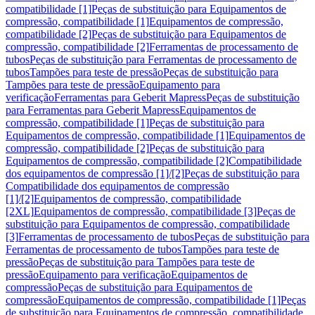
compatibilidade [1]
Peças de substituição para Equipamentos de
compressão, compatibilidade [1]
Equipamentos de compressão,
compatibilidade [2]
Peças de substituição para Equipamentos de
compressão, compatibilidade [2]
Ferramentas de processamento de
tubos
Peças de substituição para Ferramentas de processamento de
tubos
Tampões para teste de pressão
Peças de substituição para
Tampões para teste de pressão
Equipamento para
verificação
Ferramentas para Geberit Mapress
Peças de substituição
para Ferramentas para Geberit Mapress
Equipamentos de
compressão, compatibilidade [1]
Peças de substituição para
Equipamentos de compressão, compatibilidade [1]
Equipamentos de
compressão, compatibilidade [2]
Peças de substituição para
Equipamentos de compressão, compatibilidade [2]
Compatibilidade
dos equipamentos de compressão [1]/[2]
Peças de substituição para
Compatibilidade dos equipamentos de compressão
[1]/[2]
Equipamentos de compressão, compatibilidade
[2XL]
Equipamentos de compressão, compatibilidade [3]
Peças de
substituição para Equipamentos de compressão, compatibilidade
[3]
Ferramentas de processamento de tubos
Peças de substituição para
Ferramentas de processamento de tubos
Tampões para teste de
pressão
Peças de substituição para Tampões para teste de
pressão
Equipamento para verificação
Equipamentos de
compressão
Peças de substituição para Equipamentos de
compressão
Equipamentos de compressão, compatibilidade [1]
Peças
de substituição para Equipamentos de compressão, compatibilidade