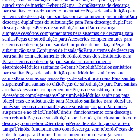
autoclismo de interior Geberit Sigma 12 cm
Sistemas de descarga
para sanitas com acionamento pneumático
Peças de substituição para
Sistemas de descarga para sanitas com acionamento pneumático
Para
descarga dupla
Peças de substituição para Para descarga dupla
Para
descarga simples
Peças de substituição para Para descarga
simples
Acessórios complementares para sistemas de descarga para
sanitas
Peças de substituição para Acessórios complementares para
sistemas de descarga para sanitas
Conjuntos de instalação
Peças de
substituição para Conjuntos de instalação
Para sistemas de descarga
para sanita com acionamento eletrónico
Peças de substituição para
Para sistemas de descarga para sanita com acionamento
eletrónico
Módulos sanitários Geberit Monolith
Módulos sanitários
para sanitas
Peças de substituição para Módulos sanitários para
sanitas
Para sanitas suspensas
Peças de substituição para Para sanitas
suspensas
Para sanitas ao chão
Peças de substituição para Para sanitas
ao chão
Acessórios complementares
Peças de substituição para
Acessórios complementares
Consumíveis
Módulos sanitários para
bidés
Peças de substituição para Módulos sanitários para bidés
Para
bidés suspensos e ao chão
Peças de substituição para Para bidés
suspensos e ao chão
Urinóis
Urinóis, funcionamento com descarga,
com rebordo
Peças de substituição para Urinóis, funcionamento com
descarga, com rebordo
Sem tampa
Peças de substituição para Sem
tampa
Urinóis, funcionamento com descarga, sem rebordo
Peças de
substituição para Urinóis, funcionamento com descarga, sem