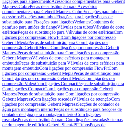
Ligações para aquecimento
Acessórios complementares para Geberit
Mapress Cobre
Peças de substituição para Acessórios
complementares para Geberit Mapress Cobre
Vedações para tubos e
acessórios
Fixações para tubos
Fixações para ligações
Peças de
substituição para Fixações para ligações
Vedantes
Conjuntos de
parafuso para uniões de flange
Válvulas para tubos
Válvulas de corte
esféricas
Peças de substituição para Válvulas de corte esféricas
Com
ligações por compressão FlowFit
Com ligações por compressão
Geberit Mepla
Peças de substituição para Com ligações por
compressão Geberit Mepla
Com ligações por compressão Geberit
Mapress
Peças de substituição para Com ligações por compressão
Geberit Mapress
Válvulas de corte esféricas para montagem
embutido
Peças de substituição para Válvulas de corte esféricas para
montagem embutido
Com ligações por compressão FlowFit
Com
ligações por compressão Geberit Mepla
Peças de substituição para
Com ligações por compressão Geberit Mepla
Com ligações por
compressão Volex
Com ligações Compact
Peças de substituição para
Com ligações Compact
Com ligações por compressão Geberit
Mapress
Peças de substituição para Com ligações por compressão
Geberit Mapress
Com ligações roscadas
Válvulas de retenção
Com
ligações por compressão Geberit Mapress
Secções de contador de
água para montagem interior
Peças de substituição para Secções de
contador de água para montagem interior
Com ligações
roscadas
Peças de substituição para Com ligações roscadas
Sistemas
de drenagem de edifícios
Geberit Silent-PP
Tubos
Peças de