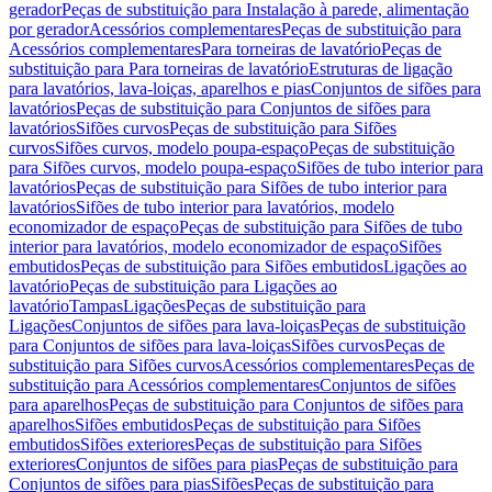
gerador
Peças de substituição para Instalação à parede, alimentação
por gerador
Acessórios complementares
Peças de substituição para
Acessórios complementares
Para torneiras de lavatório
Peças de
substituição para Para torneiras de lavatório
Estruturas de ligação
para lavatórios, lava-loiças, aparelhos e pias
Conjuntos de sifões para
lavatórios
Peças de substituição para Conjuntos de sifões para
lavatórios
Sifões curvos
Peças de substituição para Sifões
curvos
Sifões curvos, modelo poupa-espaço
Peças de substituição
para Sifões curvos, modelo poupa-espaço
Sifões de tubo interior para
lavatórios
Peças de substituição para Sifões de tubo interior para
lavatórios
Sifões de tubo interior para lavatórios, modelo
economizador de espaço
Peças de substituição para Sifões de tubo
interior para lavatórios, modelo economizador de espaço
Sifões
embutidos
Peças de substituição para Sifões embutidos
Ligações ao
lavatório
Peças de substituição para Ligações ao
lavatório
Tampas
Ligações
Peças de substituição para
Ligações
Conjuntos de sifões para lava-loiças
Peças de substituição
para Conjuntos de sifões para lava-loiças
Sifões curvos
Peças de
substituição para Sifões curvos
Acessórios complementares
Peças de
substituição para Acessórios complementares
Conjuntos de sifões
para aparelhos
Peças de substituição para Conjuntos de sifões para
aparelhos
Sifões embutidos
Peças de substituição para Sifões
embutidos
Sifões exteriores
Peças de substituição para Sifões
exteriores
Conjuntos de sifões para pias
Peças de substituição para
Conjuntos de sifões para pias
Sifões
Peças de substituição para