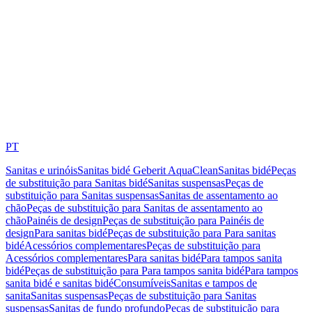
PT
Sanitas e urinóis
Sanitas bidé Geberit AquaClean
Sanitas bidé
Peças
de substituição para Sanitas bidé
Sanitas suspensas
Peças de
substituição para Sanitas suspensas
Sanitas de assentamento ao
chão
Peças de substituição para Sanitas de assentamento ao
chão
Painéis de design
Peças de substituição para Painéis de
design
Para sanitas bidé
Peças de substituição para Para sanitas
bidé
Acessórios complementares
Peças de substituição para
Acessórios complementares
Para sanitas bidé
Para tampos sanita
bidé
Peças de substituição para Para tampos sanita bidé
Para tampos
sanita bidé e sanitas bidé
Consumíveis
Sanitas e tampos de
sanita
Sanitas suspensas
Peças de substituição para Sanitas
suspensas
Sanitas de fundo profundo
Peças de substituição para