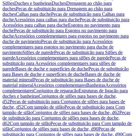
Sifões
Duches e banheiras
Duches
Drenagem ao chão para
duches
Peças de substituição para Drenagem ao chão para
duches
Calhas para duche
Peças de substituição para Calhas para
duche
Acessórios para calhas para duche
Peças de substituição para
Acessórios para calhas para duche
Esgotos no pavimento para
duche
Peças de substituição para Esgotos no pavimento para
duche
Acessórios complementares para esgotos no pavimento para
duche de pavimento
Peças de substituição para Acessórios
complementares para esgotos no pavimento para duche de
pavimento
Sifões de parede
Peças de substituição para Sifões de
parede
Acessórios complementares para sifões de parede
Peças de
substituição para Acessórios complementares para sifões de
parede
Bases de duche e superfícies de duche
Peças de substituição
para Bases de duche e superfícies de duche
Bases de duche de
material mineral
Peças de substituição para Bases de duche de
material mineral
Acessórios complementares
Banheiras
Acessórios
complementares
Conjuntos de reparação
Estruturas de ligação para
duches e banheiras
Conjuntos de sifões para bases de duche,
d52
Peças de substituição para Conjuntos de sifões para bases de
duche, d52
Com tampão de sifão
Peças de substituição para Com
tampão de sifão
Conjuntos de sifões para bases de duche, d62
Peças
de substituição para Conjuntos de sifões para bases de duche,
d62
Com tampão de sifão
Peças de substituição para Com tampão de
sifão
Conjuntos de sifões para bases de duche, d90
Peças de
substituição para Conjuntos de sifões para bases de duche, d90
Com