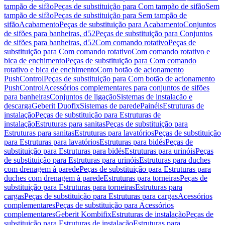
tampão de sifão
Peças de substituição para Com tampão de sifão
Sem
tampão de sifão
Peças de substituição para Sem tampão de
sifão
Acabamento
Peças de substituição para Acabamento
Conjuntos
de sifões para banheiras, d52
Peças de substituição para Conjuntos
de sifões para banheiras, d52
Com comando rotativo
Peças de
substituição para Com comando rotativo
Com comando rotativo e
bica de enchimento
Peças de substituição para Com comando
rotativo e bica de enchimento
Com botão de acionamento
PushControl
Peças de substituição para Com botão de acionamento
PushControl
Acessórios complementares para conjuntos de sifões
para banheiras
Conjuntos de ligação
Sistemas de instalação e
descarga
Geberit Duofix
Sistemas de parede
Painéis
Estruturas de
instalação
Peças de substituição para Estruturas de
instalação
Estruturas para sanitas
Peças de substituição para
Estruturas para sanitas
Estruturas para lavatórios
Peças de substituição
para Estruturas para lavatórios
Estruturas para bidés
Peças de
substituição para Estruturas para bidés
Estruturas para urinóis
Peças
de substituição para Estruturas para urinóis
Estruturas para duches
com drenagem à parede
Peças de substituição para Estruturas para
duches com drenagem à parede
Estruturas para torneiras
Peças de
substituição para Estruturas para torneiras
Estruturas para
cargas
Peças de substituição para Estruturas para cargas
Acessórios
complementares
Peças de substituição para Acessórios
complementares
Geberit Kombifix
Estruturas de instalação
Peças de
substituição para Estruturas de instalação
Estruturas para