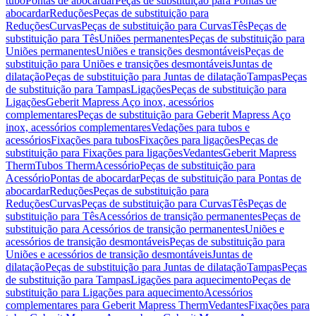
tubo
Pontas de abocardar
Peças de substituição para Pontas de
abocardar
Reduções
Peças de substituição para
Reduções
Curvas
Peças de substituição para Curvas
Tês
Peças de
substituição para Tês
Uniões permanentes
Peças de substituição para
Uniões permanentes
Uniões e transições desmontáveis
Peças de
substituição para Uniões e transições desmontáveis
Juntas de
dilatação
Peças de substituição para Juntas de dilatação
Tampas
Peças
de substituição para Tampas
Ligações
Peças de substituição para
Ligações
Geberit Mapress Aço inox, acessórios
complementares
Peças de substituição para Geberit Mapress Aço
inox, acessórios complementares
Vedações para tubos e
acessórios
Fixações para tubos
Fixações para ligações
Peças de
substituição para Fixações para ligações
Vedantes
Geberit Mapress
Therm
Tubos Therm
Acessório
Peças de substituição para
Acessório
Pontas de abocardar
Peças de substituição para Pontas de
abocardar
Reduções
Peças de substituição para
Reduções
Curvas
Peças de substituição para Curvas
Tês
Peças de
substituição para Tês
Acessórios de transição permanentes
Peças de
substituição para Acessórios de transição permanentes
Uniões e
acessórios de transição desmontáveis
Peças de substituição para
Uniões e acessórios de transição desmontáveis
Juntas de
dilatação
Peças de substituição para Juntas de dilatação
Tampas
Peças
de substituição para Tampas
Ligações para aquecimento
Peças de
substituição para Ligações para aquecimento
Acessórios
complementares para Geberit Mapress Therm
Vedantes
Fixações para