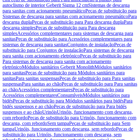
autoclismo de interior Geberit Sigma 12 cm
Sistemas de descarga
para sanitas com acionamento pneumático
Peças de substituição para
Sistemas de descarga para sanitas com acionamento pneumático
Para
descarga dupla
Peças de substituição para Para descarga dupla
Para
descarga simples
Peças de substituição para Para descarga
simples
Acessórios complementares para sistemas de descarga para
sanitas
Peças de substituição para Acessórios complementares para
sistemas de descarga para sanitas
Conjuntos de instalação
Peças de
substituição para Conjuntos de instalação
Para sistemas de descarga
para sanita com acionamento eletrónico
Peças de substituição para
Para sistemas de descarga para sanita com acionamento
eletrónico
Módulos sanitários Geberit Monolith
Módulos sanitários
para sanitas
Peças de substituição para Módulos sanitários para
sanitas
Para sanitas suspensas
Peças de substituição para Para sanitas
suspensas
Para sanitas ao chão
Peças de substituição para Para sanitas
ao chão
Acessórios complementares
Peças de substituição para
Acessórios complementares
Consumíveis
Módulos sanitários para
bidés
Peças de substituição para Módulos sanitários para bidés
Para
bidés suspensos e ao chão
Peças de substituição para Para bidés
suspensos e ao chão
Urinóis
Urinóis, funcionamento com descarga,
com rebordo
Peças de substituição para Urinóis, funcionamento com
descarga, com rebordo
Sem tampa
Peças de substituição para Sem
tampa
Urinóis, funcionamento com descarga, sem rebordo
Peças de
substituição para Urinóis, funcionamento com descarga, sem