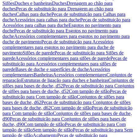
Sifões
Duches e banheiras
Duches
Drenagem ao chão para
duches
Peças de substituição para Drenagem ao chão para
duches
Calhas para duche
Peças de substituição para Calhas para
duche
Acessórios para calhas para duche
Peças de substituição para
Acessórios para calhas para duche
Esgotos no pavimento para
duche
Peças de substituição para Esgotos no pavimento para
duche
Acessórios complementares para esgotos no pavimento para
duche de pavimento
Peças de substituição para Acessórios
complementares para esgotos no pavimento para duche de
pavimento
Sifões de parede
Peças de substituição para Sifões de
parede
Acessórios complementares para sifões de parede
Peças de
substituição para Acessórios complementares para sifões de
parede
Bases de duche e superfícies de duche
Acessórios
complementares
Banheiras
Acessórios complementares
Conjuntos de
reparação
Estruturas de ligação para duches e banheiras
Conjuntos de
sifões para bases de duche, d52
Peças de substituição para Conjuntos
de sifões para bases de duche, d52
Com tampão de sifão
Peças de
substituição para Com tampão de sifão
Conjuntos de sifões para
bases de duche, d62
Peças de substituição para Conjuntos de sifões
para bases de duche, d62
Com tampão de sifão
Peças de substituição
para Com tampão de sifão
Conjuntos de sifões para bases de duche,
d90
Peças de substituição para Conjuntos de sifões para bases de
duche, d90
Com tampão de sifão
Peças de substituição para Com
tampão de sifão
Sem tampão de sifão
Peças de substituição para Sem
tampão de sifão
Acabamento
Peças de substituição para