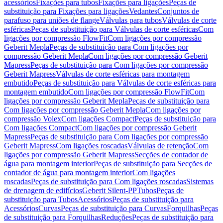
acessórios
Fixações para tubos
Fixações para ligações
Peças de
substituição para Fixações para ligações
Vedantes
Conjuntos de
parafuso para uniões de flange
Válvulas para tubos
Válvulas de corte
esféricas
Peças de substituição para Válvulas de corte esféricas
Com
ligações por compressão FlowFit
Com ligações por compressão
Geberit Mepla
Peças de substituição para Com ligações por
compressão Geberit Mepla
Com ligações por compressão Geberit
Mapress
Peças de substituição para Com ligações por compressão
Geberit Mapress
Válvulas de corte esféricas para montagem
embutido
Peças de substituição para Válvulas de corte esféricas para
montagem embutido
Com ligações por compressão FlowFit
Com
ligações por compressão Geberit Mepla
Peças de substituição para
Com ligações por compressão Geberit Mepla
Com ligações por
compressão Volex
Com ligações Compact
Peças de substituição para
Com ligações Compact
Com ligações por compressão Geberit
Mapress
Peças de substituição para Com ligações por compressão
Geberit Mapress
Com ligações roscadas
Válvulas de retenção
Com
ligações por compressão Geberit Mapress
Secções de contador de
água para montagem interior
Peças de substituição para Secções de
contador de água para montagem interior
Com ligações
roscadas
Peças de substituição para Com ligações roscadas
Sistemas
de drenagem de edifícios
Geberit Silent-PP
Tubos
Peças de
substituição para Tubos
Acessórios
Peças de substituição para
Acessórios
Curvas
Peças de substituição para Curvas
Forquilhas
Peças
de substituição para Forquilhas
Reduções
Peças de substituição para