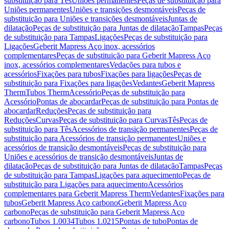
substituição para Tês
Uniões permanentes
Peças de substituição para
Uniões permanentes
Uniões e transições desmontáveis
Peças de
substituição para Uniões e transições desmontáveis
Juntas de
dilatação
Peças de substituição para Juntas de dilatação
Tampas
Peças
de substituição para Tampas
Ligações
Peças de substituição para
Ligações
Geberit Mapress Aço inox, acessórios
complementares
Peças de substituição para Geberit Mapress Aço
inox, acessórios complementares
Vedações para tubos e
acessórios
Fixações para tubos
Fixações para ligações
Peças de
substituição para Fixações para ligações
Vedantes
Geberit Mapress
Therm
Tubos Therm
Acessório
Peças de substituição para
Acessório
Pontas de abocardar
Peças de substituição para Pontas de
abocardar
Reduções
Peças de substituição para
Reduções
Curvas
Peças de substituição para Curvas
Tês
Peças de
substituição para Tês
Acessórios de transição permanentes
Peças de
substituição para Acessórios de transição permanentes
Uniões e
acessórios de transição desmontáveis
Peças de substituição para
Uniões e acessórios de transição desmontáveis
Juntas de
dilatação
Peças de substituição para Juntas de dilatação
Tampas
Peças
de substituição para Tampas
Ligações para aquecimento
Peças de
substituição para Ligações para aquecimento
Acessórios
complementares para Geberit Mapress Therm
Vedantes
Fixações para
tubos
Geberit Mapress Aço carbono
Geberit Mapress Aço
carbono
Peças de substituição para Geberit Mapress Aço
carbono
Tubos 1.0034
Tubos 1.0215
Pontas de tubo
Pontas de