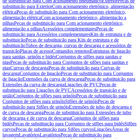
de substituição para Com acionamento pneumático
Exterior
Peças de
substituição para Exterior
Com acionamento eletrónico, alimentação
elétrica
Peças de substituição para Com acionamento eletrónico,
alimentação elétrica
Com acionamento eletrónico, alimentação a
pilhas
Peças de substituição para Com acionamento eletrónico,
alimentação a pilhas
Acessórios complementares
Peças de
substituição para Acessórios complementares
Kits de estrutura e de
substituição
Peças de substituição para Kits de estrutura e de
substituição
Tubos de descarga, curvas de descarga e acessórios de
transição
Placas de acesso
Comandos remotos
Estruturas de ligação
para sanitas, urinóis e bidés
Conjuntos de sifões para sanitas e
pias
Peças de substituição para Conjuntos de sifões para sanitas e
pias
Curvas de descarga
Peças de substituição para Curvas de
descarga
Conjuntos de ligação
Peças de substituição para Conjuntos
de ligação
Extensões da curva de descarga
Peças de substituição para
Extensões da curva de descarga
Ligações de PVC
Peças de
substituição para Ligações de PVC
Acessórios de transição e de
união
Conjuntos de sifões para urinóis
Peças de substituição para
Conjuntos de sifões para urinóis
Sifões de urinóis
Peças de
substituição para Sifões de urinóis
Extensões de tubo de descarga e
de curva de descarga
Peças de substituição para Extensões de tubo
de descarga e de curva de descarga
Conjuntos de sifões para
bidés
Peças de substituição para Conjuntos de sifões para bidés
Sifões
curvos
Peças de substituição para Sifões curvos
Ligações
Áreas de
lavagem
Lavatórios
Lavatórios
Peças de substituição para