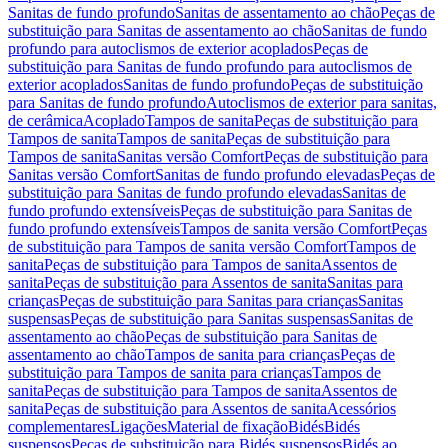
Sanitas de fundo profundo
Sanitas de assentamento ao chão
Peças de
substituição para Sanitas de assentamento ao chão
Sanitas de fundo
profundo para autoclismos de exterior acoplados
Peças de
substituição para Sanitas de fundo profundo para autoclismos de
exterior acoplados
Sanitas de fundo profundo
Peças de substituição
para Sanitas de fundo profundo
Autoclismos de exterior para sanitas,
de cerâmica
Acoplado
Tampos de sanita
Peças de substituição para
Tampos de sanita
Tampos de sanita
Peças de substituição para
Tampos de sanita
Sanitas versão Comfort
Peças de substituição para
Sanitas versão Comfort
Sanitas de fundo profundo elevadas
Peças de
substituição para Sanitas de fundo profundo elevadas
Sanitas de
fundo profundo extensíveis
Peças de substituição para Sanitas de
fundo profundo extensíveis
Tampos de sanita versão Comfort
Peças
de substituição para Tampos de sanita versão Comfort
Tampos de
sanita
Peças de substituição para Tampos de sanita
Assentos de
sanita
Peças de substituição para Assentos de sanita
Sanitas para
crianças
Peças de substituição para Sanitas para crianças
Sanitas
suspensas
Peças de substituição para Sanitas suspensas
Sanitas de
assentamento ao chão
Peças de substituição para Sanitas de
assentamento ao chão
Tampos de sanita para crianças
Peças de
substituição para Tampos de sanita para crianças
Tampos de
sanita
Peças de substituição para Tampos de sanita
Assentos de
sanita
Peças de substituição para Assentos de sanita
Acessórios
complementares
Ligações
Material de fixação
Bidés
Bidés
suspensos
Peças de substituição para Bidés suspensos
Bidés ao