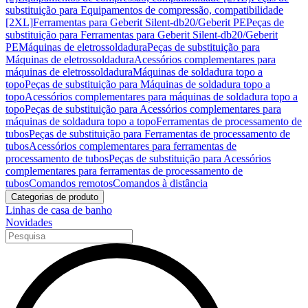
substituição para Equipamentos de compressão, compatibilidade
[2XL]
Ferramentas para Geberit Silent-db20/Geberit PE
Peças de
substituição para Ferramentas para Geberit Silent-db20/Geberit
PE
Máquinas de eletrossoldadura
Peças de substituição para
Máquinas de eletrossoldadura
Acessórios complementares para
máquinas de eletrossoldadura
Máquinas de soldadura topo a
topo
Peças de substituição para Máquinas de soldadura topo a
topo
Acessórios complementares para máquinas de soldadura topo a
topo
Peças de substituição para Acessórios complementares para
máquinas de soldadura topo a topo
Ferramentas de processamento de
tubos
Peças de substituição para Ferramentas de processamento de
tubos
Acessórios complementares para ferramentas de
processamento de tubos
Peças de substituição para Acessórios
complementares para ferramentas de processamento de
tubos
Comandos remotos
Comandos à distância
Categorias de produto
Linhas de casa de banho
Novidades