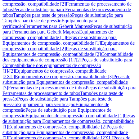
compressão, compatibilidade [2]
Ferramentas de processamento de
tubos
Peças de substituição para Ferramentas de processamento de
tubos
Tampões para teste de pressão
Peças de substituição para
Tampões para teste de pressão
Equipamento para
verificação
Ferramentas para Geberit Mapress
Peças de substituição
para Ferramentas para Geberit Mapress
Equipamentos de
compressão, compatibilidade [1]
Peças de substituição para
Equipamentos de compressão, compatibilidade [1]
Equipamentos de
compressão, compatibilidade [2]
Peças de substituição para
Equipamentos de compressão, compatibilidade [2]
Compatibilidade
dos equipamentos de compressão [1]/[2]
Peças de substituição para
Compatibilidade dos equipamentos de compressão
[1]/[2]
Equipamentos de compressão, compatibilidade
[2XL]
Equipamentos de compressão, compatibilidade [3]
Peças de
substituição para Equipamentos de compressão, compatibilidade
[3]
Ferramentas de processamento de tubos
Peças de substituição para
Ferramentas de processamento de tubos
Tampões para teste de
pressão
Peças de substituição para Tampões para teste de
pressão
Equipamento para verificação
Equipamentos de
compressão
Peças de substituição para Equipamentos de
compressão
Equipamentos de compressão, compatibilidade [1]
Peças
de substituição para Equipamentos de compressão, compatibilidade
[1]
Equipamentos de compressão, compatibilidade [2]
Peças de
substituição para Equipamentos de compressão, compatibilidade
[2]
Equipamentos de compressão, compatibilidade [2XL]
Peças de