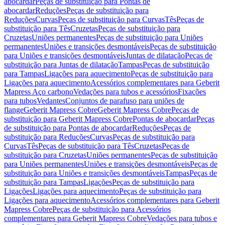
abocardar
Peças de substituição para Pontas de
abocardar
Reduções
Peças de substituição para
Reduções
Curvas
Peças de substituição para Curvas
Tês
Peças de
substituição para Tês
Cruzetas
Peças de substituição para
Cruzetas
Uniões permanentes
Peças de substituição para Uniões
permanentes
Uniões e transições desmontáveis
Peças de substituição
para Uniões e transições desmontáveis
Juntas de dilatação
Peças de
substituição para Juntas de dilatação
Tampas
Peças de substituição
para Tampas
Ligações para aquecimento
Peças de substituição para
Ligações para aquecimento
Acessórios complementares para Geberit
Mapress Aço carbono
Vedações para tubos e acessórios
Fixações
para tubos
Vedantes
Conjuntos de parafuso para uniões de
flange
Geberit Mapress Cobre
Geberit Mapress Cobre
Peças de
substituição para Geberit Mapress Cobre
Pontas de abocardar
Peças
de substituição para Pontas de abocardar
Reduções
Peças de
substituição para Reduções
Curvas
Peças de substituição para
Curvas
Tês
Peças de substituição para Tês
Cruzetas
Peças de
substituição para Cruzetas
Uniões permanentes
Peças de substituição
para Uniões permanentes
Uniões e transições desmontáveis
Peças de
substituição para Uniões e transições desmontáveis
Tampas
Peças de
substituição para Tampas
Ligações
Peças de substituição para
Ligações
Ligações para aquecimento
Peças de substituição para
Ligações para aquecimento
Acessórios complementares para Geberit
Mapress Cobre
Peças de substituição para Acessórios
complementares para Geberit Mapress Cobre
Vedações para tubos e