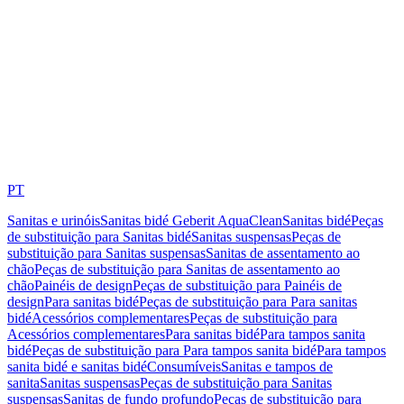
PT
Sanitas e urinóis
Sanitas bidé Geberit AquaClean
Sanitas bidé
Peças
de substituição para Sanitas bidé
Sanitas suspensas
Peças de
substituição para Sanitas suspensas
Sanitas de assentamento ao
chão
Peças de substituição para Sanitas de assentamento ao
chão
Painéis de design
Peças de substituição para Painéis de
design
Para sanitas bidé
Peças de substituição para Para sanitas
bidé
Acessórios complementares
Peças de substituição para
Acessórios complementares
Para sanitas bidé
Para tampos sanita
bidé
Peças de substituição para Para tampos sanita bidé
Para tampos
sanita bidé e sanitas bidé
Consumíveis
Sanitas e tampos de
sanita
Sanitas suspensas
Peças de substituição para Sanitas
suspensas
Sanitas de fundo profundo
Peças de substituição para