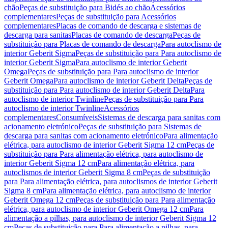
chão
Peças de substituição para Bidés ao chão
Acessórios
complementares
Peças de substituição para Acessórios
complementares
Placas de comando de descarga e sistemas de
descarga para sanitas
Placas de comando de descarga
Peças de
substituição para Placas de comando de descarga
Para autoclismo de
interior Geberit Sigma
Peças de substituição para Para autoclismo de
interior Geberit Sigma
Para autoclismo de interior Geberit
Omega
Peças de substituição para Para autoclismo de interior
Geberit Omega
Para autoclismo de interior Geberit Delta
Peças de
substituição para Para autoclismo de interior Geberit Delta
Para
autoclismo de interior Twinline
Peças de substituição para Para
autoclismo de interior Twinline
Acessórios
complementares
Consumíveis
Sistemas de descarga para sanitas com
acionamento eletrónico
Peças de substituição para Sistemas de
descarga para sanitas com acionamento eletrónico
Para alimentação
elétrica, para autoclismo de interior Geberit Sigma 12 cm
Peças de
substituição para Para alimentação elétrica, para autoclismo de
interior Geberit Sigma 12 cm
Para alimentação elétrica, para
autoclismos de interior Geberit Sigma 8 cm
Peças de substituição
para Para alimentação elétrica, para autoclismos de interior Geberit
Sigma 8 cm
Para alimentação elétrica, para autoclismo de interior
Geberit Omega 12 cm
Peças de substituição para Para alimentação
elétrica, para autoclismo de interior Geberit Omega 12 cm
Para
alimentação a pilhas, para autoclismo de interior Geberit Sigma 12
cm
Peças de substituição para Para alimentação a pilhas, para