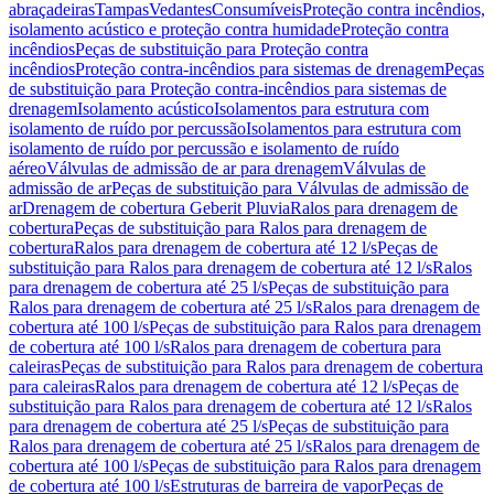
abraçadeiras
Tampas
Vedantes
Consumíveis
Proteção contra incêndios,
isolamento acústico e proteção contra humidade
Proteção contra
incêndios
Peças de substituição para Proteção contra
incêndios
Proteção contra-incêndios para sistemas de drenagem
Peças
de substituição para Proteção contra-incêndios para sistemas de
drenagem
Isolamento acústico
Isolamentos para estrutura com
isolamento de ruído por percussão
Isolamentos para estrutura com
isolamento de ruído por percussão e isolamento de ruído
aéreo
Válvulas de admissão de ar para drenagem
Válvulas de
admissão de ar
Peças de substituição para Válvulas de admissão de
ar
Drenagem de cobertura Geberit Pluvia
Ralos para drenagem de
cobertura
Peças de substituição para Ralos para drenagem de
cobertura
Ralos para drenagem de cobertura até 12 l/s
Peças de
substituição para Ralos para drenagem de cobertura até 12 l/s
Ralos
para drenagem de cobertura até 25 l/s
Peças de substituição para
Ralos para drenagem de cobertura até 25 l/s
Ralos para drenagem de
cobertura até 100 l/s
Peças de substituição para Ralos para drenagem
de cobertura até 100 l/s
Ralos para drenagem de cobertura para
caleiras
Peças de substituição para Ralos para drenagem de cobertura
para caleiras
Ralos para drenagem de cobertura até 12 l/s
Peças de
substituição para Ralos para drenagem de cobertura até 12 l/s
Ralos
para drenagem de cobertura até 25 l/s
Peças de substituição para
Ralos para drenagem de cobertura até 25 l/s
Ralos para drenagem de
cobertura até 100 l/s
Peças de substituição para Ralos para drenagem
de cobertura até 100 l/s
Estruturas de barreira de vapor
Peças de