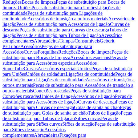
Reduções
Bocas de limpeza
Peças de substituição para Bocas de
limpeza
Uniões
Peças de substituição para Uniões
Ligações de
continuidade
Peças de substituição para Ligações de
continuidade
Acessórios de transição a outros materiais
Acessórios de
ligação
Peças de substituição para Acessórios de ligação
Curvas de
descarga
Peças de substituição para Curvas de descarga
Tubos de
ligação
Peças de substituição para Tubos de ligação
Acessórios
complementares
Abraçadeiras
Tampas
Consumíveis
Geberit
PE
Tubos
Acessórios
Peças de substituição para
Acessórios
Curvas
Forquilhas
Reduções
Bocas de limpeza
Peças de
substituição para Bocas de limpeza
Acessórios especiais
Peças de
substituição para Acessórios especiais
Acessórios
SuperTube
Curvas
Acessórios especiais
Uniões
Peças de substituição
para Uniões
Uniões de soldadura
Ligações de continuidade
Peças de
substituição para Ligações de continuidade
Acessórios de transição a
outros materiais
Peças de substituição para Acessórios de transição a
outros materiais
Conexões roscadas
Peças de substituição para
Conexões roscadas
Uniões de flange
Acessórios de ligação
Peças de
substituição para Acessórios de ligação
Curvas de descarga
Peças de
substituição para Curvas de descarga
Golas de sanita ao chão
Peças
de substituição para Golas de sanita ao chão
Tubos de ligação
Peças
de substituição para Tubos de ligação
Sifões curvos
Peças de
substituição para Sifões curvos
Sifões de sucção
Peças de substituição
para Sifões de sucção
Acessórios
complementares
Abraçadeiras
Fixações para