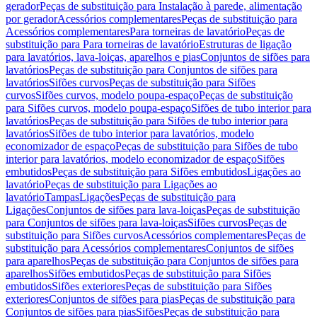
gerador
Peças de substituição para Instalação à parede, alimentação
por gerador
Acessórios complementares
Peças de substituição para
Acessórios complementares
Para torneiras de lavatório
Peças de
substituição para Para torneiras de lavatório
Estruturas de ligação
para lavatórios, lava-loiças, aparelhos e pias
Conjuntos de sifões para
lavatórios
Peças de substituição para Conjuntos de sifões para
lavatórios
Sifões curvos
Peças de substituição para Sifões
curvos
Sifões curvos, modelo poupa-espaço
Peças de substituição
para Sifões curvos, modelo poupa-espaço
Sifões de tubo interior para
lavatórios
Peças de substituição para Sifões de tubo interior para
lavatórios
Sifões de tubo interior para lavatórios, modelo
economizador de espaço
Peças de substituição para Sifões de tubo
interior para lavatórios, modelo economizador de espaço
Sifões
embutidos
Peças de substituição para Sifões embutidos
Ligações ao
lavatório
Peças de substituição para Ligações ao
lavatório
Tampas
Ligações
Peças de substituição para
Ligações
Conjuntos de sifões para lava-loiças
Peças de substituição
para Conjuntos de sifões para lava-loiças
Sifões curvos
Peças de
substituição para Sifões curvos
Acessórios complementares
Peças de
substituição para Acessórios complementares
Conjuntos de sifões
para aparelhos
Peças de substituição para Conjuntos de sifões para
aparelhos
Sifões embutidos
Peças de substituição para Sifões
embutidos
Sifões exteriores
Peças de substituição para Sifões
exteriores
Conjuntos de sifões para pias
Peças de substituição para
Conjuntos de sifões para pias
Sifões
Peças de substituição para