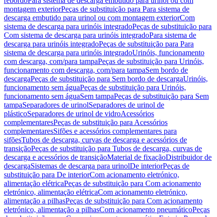
rebordo
Para sistema de descarga embutido para urinol ou com
montagem exterior
Peças de substituição para Para sistema de
descarga embutido para urinol ou com montagem exterior
Com
sistema de descarga para urinóis integrado
Peças de substituição para
Com sistema de descarga para urinóis integrado
Para sistema de
descarga para urinóis integrado
Peças de substituição para Para
sistema de descarga para urinóis integrado
Urinóis, funcionamento
com descarga, com/para tampa
Peças de substituição para Urinóis,
funcionamento com descarga, com/para tampa
Sem bordo de
descarga
Peças de substituição para Sem bordo de descarga
Urinóis,
funcionamento sem água
Peças de substituição para Urinóis,
funcionamento sem água
Sem tampa
Peças de substituição para Sem
tampa
Separadores de urinol
Separadores de urinol de
plástico
Separadores de urinol de vidro
Acessórios
complementares
Peças de substituição para Acessórios
complementares
Sifões e acessórios complementares para
sifões
Tubos de descarga, curvas de descarga e acessórios de
transição
Peças de substituição para Tubos de descarga, curvas de
descarga e acessórios de transição
Material de fixação
Distribuidor de
descarga
Sistemas de descarga para urinol
De interior
Peças de
substituição para De interior
Com acionamento eletrónico,
alimentação elétrica
Peças de substituição para Com acionamento
eletrónico, alimentação elétrica
Com acionamento eletrónico,
alimentação a pilhas
Peças de substituição para Com acionamento
eletrónico, alimentação a pilhas
Com acionamento pneumático
Peças