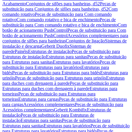
Acabamento
Conjuntos de sifões para banheiras, d52
Peças de
substituição para Conjuntos de sifões para banheiras, d52
Com
comando rotativo
Peças de substituição para Com comando
rotativo
Com comando rotativo e bica de enchimento
Peças de
substituição para Com comando rotativo e bica de enchimento
Com
botão de acionamento PushControl
Peças de substituição para Com
botão de acionamento PushControl
Acessórios complementares para
conjuntos de sifões para banheiras
Conjuntos de ligação
Sistemas de
instalação e descarga
Geberit Duofix
Sistemas de
parede
Painéis
Estruturas de instalação
Peças de substituição para
Estruturas de instalação
Estruturas para sanitas
Peças de substituição
para Estruturas para sanitas
Estruturas para lavatórios
Peças de
substituição para Estruturas para lavatórios
Estruturas para
bidés
Peças de substituição para Estruturas para bidés
Estruturas para
urinóis
Peças de substituição para Estruturas para urinóis
Estruturas
para duches com drenagem à parede
Peças de substituição para
Estruturas para duches com drenagem à parede
Estruturas para
torneiras
Peças de substituição para Estruturas para
torneiras
Estruturas para cargas
Peças de substituição para Estruturas
para cargas
Acessórios complementares
Peças de substituição para
Acessórios complementares
Geberit Kombifix
Estruturas de
instalação
Peças de substituição para Estruturas de
instalação
Estruturas para sanitas
Peças de substituição para
Estruturas para sanitas
Estruturas para lavatórios
Peças de substituição
para Estruturas para lavatórios
Estruturas para bidés
Peças de