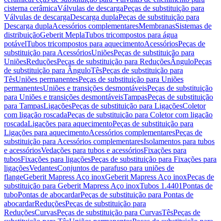
cisterna cerâmica
Válvulas de descarga
Peças de substituição para
Válvulas de descarga
Descarga dupla
Peças de substituição para
Descarga dupla
Acessórios complementares
Membranas
Sistemas de
distribuição
Geberit Mepla
Tubos tricompostos para água
potável
Tubos tricompostos para aquecimento
Acessórios
Peças de
substituição para Acessórios
Uniões
Peças de substituição para
Uniões
Reduções
Peças de substituição para Reduções
Ângulo
Peças
de substituição para Ângulo
Tês
Peças de substituição para
Tês
Uniões permanentes
Peças de substituição para Uniões
permanentes
Uniões e transições desmontáveis
Peças de substituição
para Uniões e transições desmontáveis
Tampas
Peças de substituição
para Tampas
Ligações
Peças de substituição para Ligações
Coletor
com ligação roscada
Peças de substituição para Coletor com ligação
roscada
Ligações para aquecimento
Peças de substituição para
Ligações para aquecimento
Acessórios complementares
Peças de
substituição para Acessórios complementares
Isolamentos para tubos
e acessórios
Vedações para tubos e acessórios
Fixações para
tubos
Fixações para ligações
Peças de substituição para Fixações para
ligações
Vedantes
Conjuntos de parafuso para uniões de
flange
Geberit Mapress Aço inox
Geberit Mapress Aço inox
Peças de
substituição para Geberit Mapress Aço inox
Tubos 1.4401
Pontas de
tubo
Pontas de abocardar
Peças de substituição para Pontas de
abocardar
Reduções
Peças de substituição para
Reduções
Curvas
Peças de substituição para Curvas
Tês
Peças de