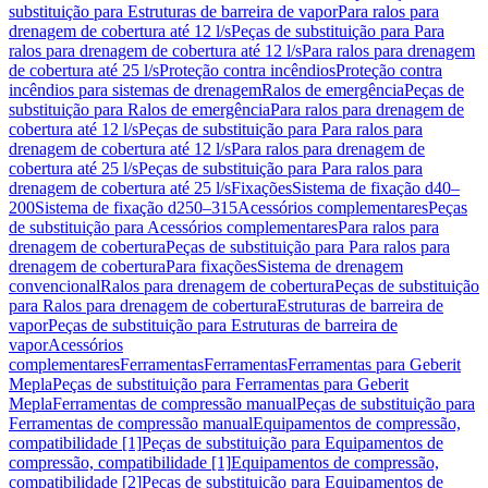
substituição para Estruturas de barreira de vapor
Para ralos para
drenagem de cobertura até 12 l/s
Peças de substituição para Para
ralos para drenagem de cobertura até 12 l/s
Para ralos para drenagem
de cobertura até 25 l/s
Proteção contra incêndios
Proteção contra
incêndios para sistemas de drenagem
Ralos de emergência
Peças de
substituição para Ralos de emergência
Para ralos para drenagem de
cobertura até 12 l/s
Peças de substituição para Para ralos para
drenagem de cobertura até 12 l/s
Para ralos para drenagem de
cobertura até 25 l/s
Peças de substituição para Para ralos para
drenagem de cobertura até 25 l/s
Fixações
Sistema de fixação d40–
200
Sistema de fixação d250–315
Acessórios complementares
Peças
de substituição para Acessórios complementares
Para ralos para
drenagem de cobertura
Peças de substituição para Para ralos para
drenagem de cobertura
Para fixações
Sistema de drenagem
convencional
Ralos para drenagem de cobertura
Peças de substituição
para Ralos para drenagem de cobertura
Estruturas de barreira de
vapor
Peças de substituição para Estruturas de barreira de
vapor
Acessórios
complementares
Ferramentas
Ferramentas
Ferramentas para Geberit
Mepla
Peças de substituição para Ferramentas para Geberit
Mepla
Ferramentas de compressão manual
Peças de substituição para
Ferramentas de compressão manual
Equipamentos de compressão,
compatibilidade [1]
Peças de substituição para Equipamentos de
compressão, compatibilidade [1]
Equipamentos de compressão,
compatibilidade [2]
Peças de substituição para Equipamentos de