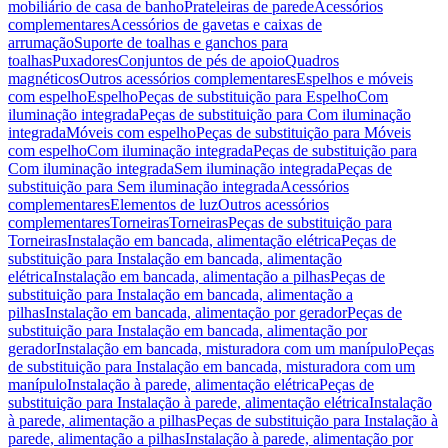
mobiliário de casa de banho
Prateleiras de parede
Acessórios
complementares
Acessórios de gavetas e caixas de
arrumação
Suporte de toalhas e ganchos para
toalhas
Puxadores
Conjuntos de pés de apoio
Quadros
magnéticos
Outros acessórios complementares
Espelhos e móveis
com espelho
Espelho
Peças de substituição para Espelho
Com
iluminação integrada
Peças de substituição para Com iluminação
integrada
Móveis com espelho
Peças de substituição para Móveis
com espelho
Com iluminação integrada
Peças de substituição para
Com iluminação integrada
Sem iluminação integrada
Peças de
substituição para Sem iluminação integrada
Acessórios
complementares
Elementos de luz
Outros acessórios
complementares
Torneiras
Torneiras
Peças de substituição para
Torneiras
Instalação em bancada, alimentação elétrica
Peças de
substituição para Instalação em bancada, alimentação
elétrica
Instalação em bancada, alimentação a pilhas
Peças de
substituição para Instalação em bancada, alimentação a
pilhas
Instalação em bancada, alimentação por gerador
Peças de
substituição para Instalação em bancada, alimentação por
gerador
Instalação em bancada, misturadora com um manípulo
Peças
de substituição para Instalação em bancada, misturadora com um
manípulo
Instalação à parede, alimentação elétrica
Peças de
substituição para Instalação à parede, alimentação elétrica
Instalação
à parede, alimentação a pilhas
Peças de substituição para Instalação à
parede, alimentação a pilhas
Instalação à parede, alimentação por