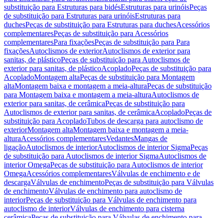
substituição para Estruturas para bidés
Estruturas para urinóis
Peças
de substituição para Estruturas para urinóis
Estruturas para
duches
Peças de substituição para Estruturas para duches
Acessórios
complementares
Peças de substituição para Acessórios
complementares
Para fixações
Peças de substituição para Para
fixações
Autoclismos de exterior
Autoclismos de exterior para
sanitas, de plástico
Peças de substituição para Autoclismos de
exterior para sanitas, de plástico
Acoplado
Peças de substituição para
Acoplado
Montagem alta
Peças de substituição para Montagem
alta
Montagem baixa e montagem a meia-altura
Peças de substituição
para Montagem baixa e montagem a meia-altura
Autoclismos de
exterior para sanitas, de cerâmica
Peças de substituição para
Autoclismos de exterior para sanitas, de cerâmica
Acoplado
Peças de
substituição para Acoplado
Tubos de descarga para autoclismo de
exterior
Montagem alta
Montagem baixa e montagem a meia-
altura
Acessórios complementares
Vedantes
Mangas de
ligação
Autoclismos de interior
Autoclismos de interior Sigma
Peças
de substituição para Autoclismos de interior Sigma
Autoclismos de
interior Omega
Peças de substituição para Autoclismos de interior
Omega
Acessórios complementares
Válvulas de enchimento e de
descarga
Válvulas de enchimento
Peças de substituição para Válvulas
de enchimento
Válvulas de enchimento para autoclismo de
interior
Peças de substituição para Válvulas de enchimento para
autoclismo de interior
Válvulas de enchimento para cisterna
cerâmica
Peças de substituição para Válvulas de enchimento para