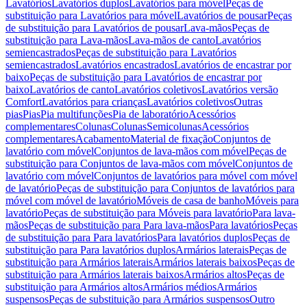
Lavatórios
Lavatórios duplos
Lavatórios para móvel
Peças de
substituição para Lavatórios para móvel
Lavatórios de pousar
Peças
de substituição para Lavatórios de pousar
Lava-mãos
Peças de
substituição para Lava-mãos
Lava-mãos de canto
Lavatórios
semiencastrados
Peças de substituição para Lavatórios
semiencastrados
Lavatórios encastrados
Lavatórios de encastrar por
baixo
Peças de substituição para Lavatórios de encastrar por
baixo
Lavatórios de canto
Lavatórios coletivos
Lavatórios versão
Comfort
Lavatórios para crianças
Lavatórios coletivos
Outras
pias
Pias
Pia multifunções
Pia de laboratório
Acessórios
complementares
Colunas
Colunas
Semicolunas
Acessórios
complementares
Acabamento
Material de fixação
Conjuntos de
lavatório com móvel
Conjuntos de lava-mãos com móvel
Peças de
substituição para Conjuntos de lava-mãos com móvel
Conjuntos de
lavatório com móvel
Conjuntos de lavatórios para móvel com móvel
de lavatório
Peças de substituição para Conjuntos de lavatórios para
móvel com móvel de lavatório
Móveis de casa de banho
Móveis para
lavatório
Peças de substituição para Móveis para lavatório
Para lava-
mãos
Peças de substituição para Para lava-mãos
Para lavatórios
Peças
de substituição para Para lavatórios
Para lavatórios duplos
Peças de
substituição para Para lavatórios duplos
Armários laterais
Peças de
substituição para Armários laterais
Armários laterais baixos
Peças de
substituição para Armários laterais baixos
Armários altos
Peças de
substituição para Armários altos
Armários médios
Armários
suspensos
Peças de substituição para Armários suspensos
Outro