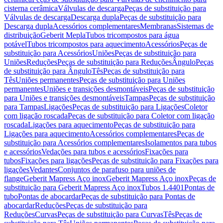
cisterna cerâmica
Válvulas de descarga
Peças de substituição para
Válvulas de descarga
Descarga dupla
Peças de substituição para
Descarga dupla
Acessórios complementares
Membranas
Sistemas de
distribuição
Geberit Mepla
Tubos tricompostos para água
potável
Tubos tricompostos para aquecimento
Acessórios
Peças de
substituição para Acessórios
Uniões
Peças de substituição para
Uniões
Reduções
Peças de substituição para Reduções
Ângulo
Peças
de substituição para Ângulo
Tês
Peças de substituição para
Tês
Uniões permanentes
Peças de substituição para Uniões
permanentes
Uniões e transições desmontáveis
Peças de substituição
para Uniões e transições desmontáveis
Tampas
Peças de substituição
para Tampas
Ligações
Peças de substituição para Ligações
Coletor
com ligação roscada
Peças de substituição para Coletor com ligação
roscada
Ligações para aquecimento
Peças de substituição para
Ligações para aquecimento
Acessórios complementares
Peças de
substituição para Acessórios complementares
Isolamentos para tubos
e acessórios
Vedações para tubos e acessórios
Fixações para
tubos
Fixações para ligações
Peças de substituição para Fixações para
ligações
Vedantes
Conjuntos de parafuso para uniões de
flange
Geberit Mapress Aço inox
Geberit Mapress Aço inox
Peças de
substituição para Geberit Mapress Aço inox
Tubos 1.4401
Pontas de
tubo
Pontas de abocardar
Peças de substituição para Pontas de
abocardar
Reduções
Peças de substituição para
Reduções
Curvas
Peças de substituição para Curvas
Tês
Peças de