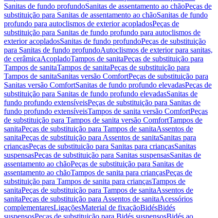
Sanitas de fundo profundo
Sanitas de assentamento ao chão
Peças de
substituição para Sanitas de assentamento ao chão
Sanitas de fundo
profundo para autoclismos de exterior acoplados
Peças de
substituição para Sanitas de fundo profundo para autoclismos de
exterior acoplados
Sanitas de fundo profundo
Peças de substituição
para Sanitas de fundo profundo
Autoclismos de exterior para sanitas,
de cerâmica
Acoplado
Tampos de sanita
Peças de substituição para
Tampos de sanita
Tampos de sanita
Peças de substituição para
Tampos de sanita
Sanitas versão Comfort
Peças de substituição para
Sanitas versão Comfort
Sanitas de fundo profundo elevadas
Peças de
substituição para Sanitas de fundo profundo elevadas
Sanitas de
fundo profundo extensíveis
Peças de substituição para Sanitas de
fundo profundo extensíveis
Tampos de sanita versão Comfort
Peças
de substituição para Tampos de sanita versão Comfort
Tampos de
sanita
Peças de substituição para Tampos de sanita
Assentos de
sanita
Peças de substituição para Assentos de sanita
Sanitas para
crianças
Peças de substituição para Sanitas para crianças
Sanitas
suspensas
Peças de substituição para Sanitas suspensas
Sanitas de
assentamento ao chão
Peças de substituição para Sanitas de
assentamento ao chão
Tampos de sanita para crianças
Peças de
substituição para Tampos de sanita para crianças
Tampos de
sanita
Peças de substituição para Tampos de sanita
Assentos de
sanita
Peças de substituição para Assentos de sanita
Acessórios
complementares
Ligações
Material de fixação
Bidés
Bidés
suspensos
Peças de substituição para Bidés suspensos
Bidés ao