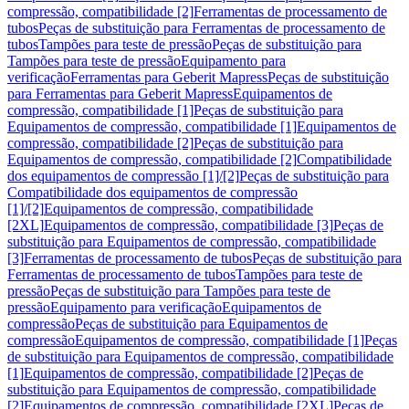
compressão, compatibilidade [2]
Ferramentas de processamento de
tubos
Peças de substituição para Ferramentas de processamento de
tubos
Tampões para teste de pressão
Peças de substituição para
Tampões para teste de pressão
Equipamento para
verificação
Ferramentas para Geberit Mapress
Peças de substituição
para Ferramentas para Geberit Mapress
Equipamentos de
compressão, compatibilidade [1]
Peças de substituição para
Equipamentos de compressão, compatibilidade [1]
Equipamentos de
compressão, compatibilidade [2]
Peças de substituição para
Equipamentos de compressão, compatibilidade [2]
Compatibilidade
dos equipamentos de compressão [1]/[2]
Peças de substituição para
Compatibilidade dos equipamentos de compressão
[1]/[2]
Equipamentos de compressão, compatibilidade
[2XL]
Equipamentos de compressão, compatibilidade [3]
Peças de
substituição para Equipamentos de compressão, compatibilidade
[3]
Ferramentas de processamento de tubos
Peças de substituição para
Ferramentas de processamento de tubos
Tampões para teste de
pressão
Peças de substituição para Tampões para teste de
pressão
Equipamento para verificação
Equipamentos de
compressão
Peças de substituição para Equipamentos de
compressão
Equipamentos de compressão, compatibilidade [1]
Peças
de substituição para Equipamentos de compressão, compatibilidade
[1]
Equipamentos de compressão, compatibilidade [2]
Peças de
substituição para Equipamentos de compressão, compatibilidade
[2]
Equipamentos de compressão, compatibilidade [2XL]
Peças de