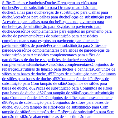
Sifões
Duches e banheiras
Duches
Drenagem ao chão para
duches
Peças de substituição para Drenagem ao chão para
duches
Calhas para duche
Peças de substituição para Calhas para
duche
Acessórios para calhas para duche
Peças de substituição para
Acessórios para calhas para duche
Esgotos no pavimento para
duche
Peças de substituição para Esgotos no pavimento para
duche
Acessórios complementares para esgotos no pavimento para
duche de pavimento
Peças de substituição para Acessórios
complementares para esgotos no pavimento para duche de
pavimento
Sifões de parede
Peças de substituição para Sifões de
parede
Acessórios complementares para sifões de parede
Peças de
substituição para Acessórios complementares para sifões de
parede
Bases de duche e superfícies de duche
Acessórios
complementares
Banheiras
Acessórios complementares
Conjuntos de
reparação
Estruturas de ligação para duches e banheiras
Conjuntos de
sifões para bases de duche, d52
Peças de substituição para Conjuntos
de sifões para bases de duche, d52
Com tampão de sifão
Peças de
substituição para Com tampão de sifão
Conjuntos de sifões para
bases de duche, d62
Peças de substituição para Conjuntos de sifões
para bases de duche, d62
Com tampão de sifão
Peças de substituição
para Com tampão de sifão
Conjuntos de sifões para bases de duche,
d90
Peças de substituição para Conjuntos de sifões para bases de
duche, d90
Com tampão de sifão
Peças de substituição para Com
tampão de sifão
Sem tampão de sifão
Peças de substituição para Sem
tampão de sifão
Acabamento
Peças de substituição para