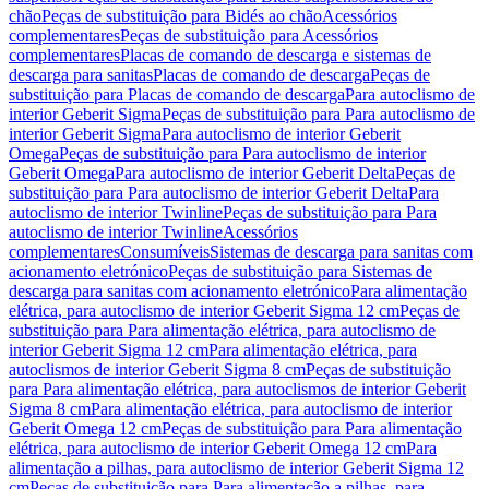
chão
Peças de substituição para Bidés ao chão
Acessórios
complementares
Peças de substituição para Acessórios
complementares
Placas de comando de descarga e sistemas de
descarga para sanitas
Placas de comando de descarga
Peças de
substituição para Placas de comando de descarga
Para autoclismo de
interior Geberit Sigma
Peças de substituição para Para autoclismo de
interior Geberit Sigma
Para autoclismo de interior Geberit
Omega
Peças de substituição para Para autoclismo de interior
Geberit Omega
Para autoclismo de interior Geberit Delta
Peças de
substituição para Para autoclismo de interior Geberit Delta
Para
autoclismo de interior Twinline
Peças de substituição para Para
autoclismo de interior Twinline
Acessórios
complementares
Consumíveis
Sistemas de descarga para sanitas com
acionamento eletrónico
Peças de substituição para Sistemas de
descarga para sanitas com acionamento eletrónico
Para alimentação
elétrica, para autoclismo de interior Geberit Sigma 12 cm
Peças de
substituição para Para alimentação elétrica, para autoclismo de
interior Geberit Sigma 12 cm
Para alimentação elétrica, para
autoclismos de interior Geberit Sigma 8 cm
Peças de substituição
para Para alimentação elétrica, para autoclismos de interior Geberit
Sigma 8 cm
Para alimentação elétrica, para autoclismo de interior
Geberit Omega 12 cm
Peças de substituição para Para alimentação
elétrica, para autoclismo de interior Geberit Omega 12 cm
Para
alimentação a pilhas, para autoclismo de interior Geberit Sigma 12
cm
Peças de substituição para Para alimentação a pilhas, para