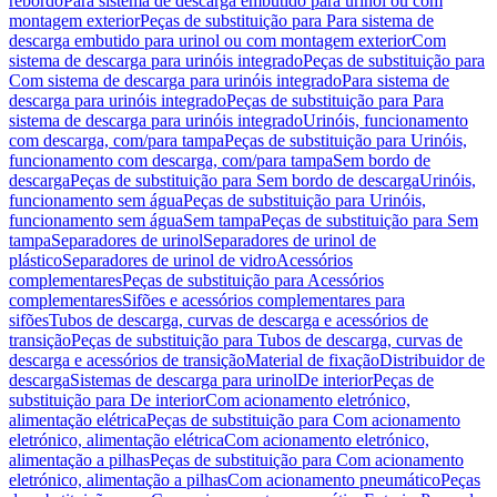
rebordo
Para sistema de descarga embutido para urinol ou com
montagem exterior
Peças de substituição para Para sistema de
descarga embutido para urinol ou com montagem exterior
Com
sistema de descarga para urinóis integrado
Peças de substituição para
Com sistema de descarga para urinóis integrado
Para sistema de
descarga para urinóis integrado
Peças de substituição para Para
sistema de descarga para urinóis integrado
Urinóis, funcionamento
com descarga, com/para tampa
Peças de substituição para Urinóis,
funcionamento com descarga, com/para tampa
Sem bordo de
descarga
Peças de substituição para Sem bordo de descarga
Urinóis,
funcionamento sem água
Peças de substituição para Urinóis,
funcionamento sem água
Sem tampa
Peças de substituição para Sem
tampa
Separadores de urinol
Separadores de urinol de
plástico
Separadores de urinol de vidro
Acessórios
complementares
Peças de substituição para Acessórios
complementares
Sifões e acessórios complementares para
sifões
Tubos de descarga, curvas de descarga e acessórios de
transição
Peças de substituição para Tubos de descarga, curvas de
descarga e acessórios de transição
Material de fixação
Distribuidor de
descarga
Sistemas de descarga para urinol
De interior
Peças de
substituição para De interior
Com acionamento eletrónico,
alimentação elétrica
Peças de substituição para Com acionamento
eletrónico, alimentação elétrica
Com acionamento eletrónico,
alimentação a pilhas
Peças de substituição para Com acionamento
eletrónico, alimentação a pilhas
Com acionamento pneumático
Peças