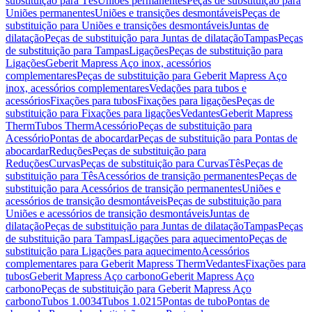
substituição para Tês
Uniões permanentes
Peças de substituição para
Uniões permanentes
Uniões e transições desmontáveis
Peças de
substituição para Uniões e transições desmontáveis
Juntas de
dilatação
Peças de substituição para Juntas de dilatação
Tampas
Peças
de substituição para Tampas
Ligações
Peças de substituição para
Ligações
Geberit Mapress Aço inox, acessórios
complementares
Peças de substituição para Geberit Mapress Aço
inox, acessórios complementares
Vedações para tubos e
acessórios
Fixações para tubos
Fixações para ligações
Peças de
substituição para Fixações para ligações
Vedantes
Geberit Mapress
Therm
Tubos Therm
Acessório
Peças de substituição para
Acessório
Pontas de abocardar
Peças de substituição para Pontas de
abocardar
Reduções
Peças de substituição para
Reduções
Curvas
Peças de substituição para Curvas
Tês
Peças de
substituição para Tês
Acessórios de transição permanentes
Peças de
substituição para Acessórios de transição permanentes
Uniões e
acessórios de transição desmontáveis
Peças de substituição para
Uniões e acessórios de transição desmontáveis
Juntas de
dilatação
Peças de substituição para Juntas de dilatação
Tampas
Peças
de substituição para Tampas
Ligações para aquecimento
Peças de
substituição para Ligações para aquecimento
Acessórios
complementares para Geberit Mapress Therm
Vedantes
Fixações para
tubos
Geberit Mapress Aço carbono
Geberit Mapress Aço
carbono
Peças de substituição para Geberit Mapress Aço
carbono
Tubos 1.0034
Tubos 1.0215
Pontas de tubo
Pontas de