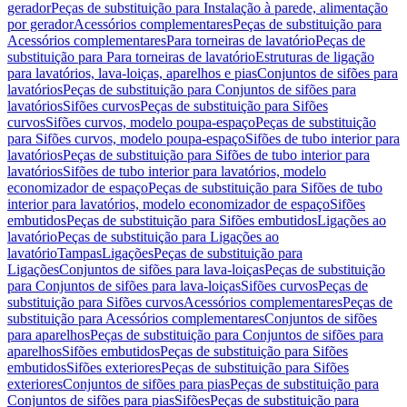
gerador
Peças de substituição para Instalação à parede, alimentação
por gerador
Acessórios complementares
Peças de substituição para
Acessórios complementares
Para torneiras de lavatório
Peças de
substituição para Para torneiras de lavatório
Estruturas de ligação
para lavatórios, lava-loiças, aparelhos e pias
Conjuntos de sifões para
lavatórios
Peças de substituição para Conjuntos de sifões para
lavatórios
Sifões curvos
Peças de substituição para Sifões
curvos
Sifões curvos, modelo poupa-espaço
Peças de substituição
para Sifões curvos, modelo poupa-espaço
Sifões de tubo interior para
lavatórios
Peças de substituição para Sifões de tubo interior para
lavatórios
Sifões de tubo interior para lavatórios, modelo
economizador de espaço
Peças de substituição para Sifões de tubo
interior para lavatórios, modelo economizador de espaço
Sifões
embutidos
Peças de substituição para Sifões embutidos
Ligações ao
lavatório
Peças de substituição para Ligações ao
lavatório
Tampas
Ligações
Peças de substituição para
Ligações
Conjuntos de sifões para lava-loiças
Peças de substituição
para Conjuntos de sifões para lava-loiças
Sifões curvos
Peças de
substituição para Sifões curvos
Acessórios complementares
Peças de
substituição para Acessórios complementares
Conjuntos de sifões
para aparelhos
Peças de substituição para Conjuntos de sifões para
aparelhos
Sifões embutidos
Peças de substituição para Sifões
embutidos
Sifões exteriores
Peças de substituição para Sifões
exteriores
Conjuntos de sifões para pias
Peças de substituição para
Conjuntos de sifões para pias
Sifões
Peças de substituição para