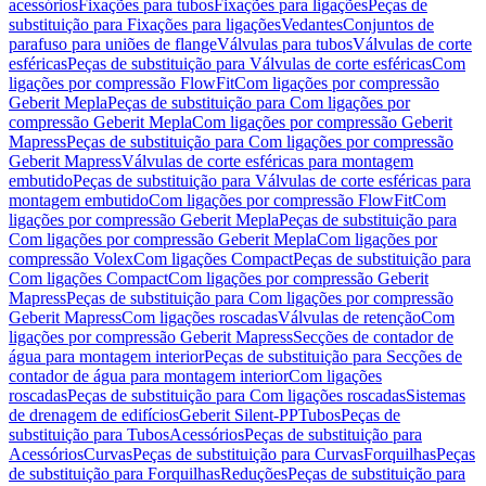
acessórios
Fixações para tubos
Fixações para ligações
Peças de
substituição para Fixações para ligações
Vedantes
Conjuntos de
parafuso para uniões de flange
Válvulas para tubos
Válvulas de corte
esféricas
Peças de substituição para Válvulas de corte esféricas
Com
ligações por compressão FlowFit
Com ligações por compressão
Geberit Mepla
Peças de substituição para Com ligações por
compressão Geberit Mepla
Com ligações por compressão Geberit
Mapress
Peças de substituição para Com ligações por compressão
Geberit Mapress
Válvulas de corte esféricas para montagem
embutido
Peças de substituição para Válvulas de corte esféricas para
montagem embutido
Com ligações por compressão FlowFit
Com
ligações por compressão Geberit Mepla
Peças de substituição para
Com ligações por compressão Geberit Mepla
Com ligações por
compressão Volex
Com ligações Compact
Peças de substituição para
Com ligações Compact
Com ligações por compressão Geberit
Mapress
Peças de substituição para Com ligações por compressão
Geberit Mapress
Com ligações roscadas
Válvulas de retenção
Com
ligações por compressão Geberit Mapress
Secções de contador de
água para montagem interior
Peças de substituição para Secções de
contador de água para montagem interior
Com ligações
roscadas
Peças de substituição para Com ligações roscadas
Sistemas
de drenagem de edifícios
Geberit Silent-PP
Tubos
Peças de
substituição para Tubos
Acessórios
Peças de substituição para
Acessórios
Curvas
Peças de substituição para Curvas
Forquilhas
Peças
de substituição para Forquilhas
Reduções
Peças de substituição para