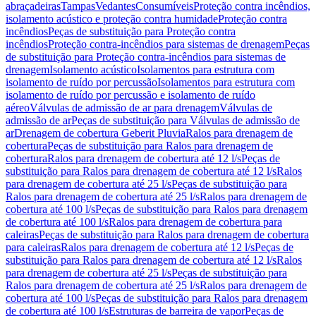
abraçadeiras
Tampas
Vedantes
Consumíveis
Proteção contra incêndios,
isolamento acústico e proteção contra humidade
Proteção contra
incêndios
Peças de substituição para Proteção contra
incêndios
Proteção contra-incêndios para sistemas de drenagem
Peças
de substituição para Proteção contra-incêndios para sistemas de
drenagem
Isolamento acústico
Isolamentos para estrutura com
isolamento de ruído por percussão
Isolamentos para estrutura com
isolamento de ruído por percussão e isolamento de ruído
aéreo
Válvulas de admissão de ar para drenagem
Válvulas de
admissão de ar
Peças de substituição para Válvulas de admissão de
ar
Drenagem de cobertura Geberit Pluvia
Ralos para drenagem de
cobertura
Peças de substituição para Ralos para drenagem de
cobertura
Ralos para drenagem de cobertura até 12 l/s
Peças de
substituição para Ralos para drenagem de cobertura até 12 l/s
Ralos
para drenagem de cobertura até 25 l/s
Peças de substituição para
Ralos para drenagem de cobertura até 25 l/s
Ralos para drenagem de
cobertura até 100 l/s
Peças de substituição para Ralos para drenagem
de cobertura até 100 l/s
Ralos para drenagem de cobertura para
caleiras
Peças de substituição para Ralos para drenagem de cobertura
para caleiras
Ralos para drenagem de cobertura até 12 l/s
Peças de
substituição para Ralos para drenagem de cobertura até 12 l/s
Ralos
para drenagem de cobertura até 25 l/s
Peças de substituição para
Ralos para drenagem de cobertura até 25 l/s
Ralos para drenagem de
cobertura até 100 l/s
Peças de substituição para Ralos para drenagem
de cobertura até 100 l/s
Estruturas de barreira de vapor
Peças de