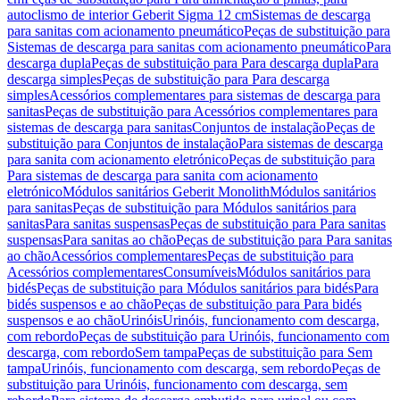
autoclismo de interior Geberit Sigma 12 cm
Sistemas de descarga
para sanitas com acionamento pneumático
Peças de substituição para
Sistemas de descarga para sanitas com acionamento pneumático
Para
descarga dupla
Peças de substituição para Para descarga dupla
Para
descarga simples
Peças de substituição para Para descarga
simples
Acessórios complementares para sistemas de descarga para
sanitas
Peças de substituição para Acessórios complementares para
sistemas de descarga para sanitas
Conjuntos de instalação
Peças de
substituição para Conjuntos de instalação
Para sistemas de descarga
para sanita com acionamento eletrónico
Peças de substituição para
Para sistemas de descarga para sanita com acionamento
eletrónico
Módulos sanitários Geberit Monolith
Módulos sanitários
para sanitas
Peças de substituição para Módulos sanitários para
sanitas
Para sanitas suspensas
Peças de substituição para Para sanitas
suspensas
Para sanitas ao chão
Peças de substituição para Para sanitas
ao chão
Acessórios complementares
Peças de substituição para
Acessórios complementares
Consumíveis
Módulos sanitários para
bidés
Peças de substituição para Módulos sanitários para bidés
Para
bidés suspensos e ao chão
Peças de substituição para Para bidés
suspensos e ao chão
Urinóis
Urinóis, funcionamento com descarga,
com rebordo
Peças de substituição para Urinóis, funcionamento com
descarga, com rebordo
Sem tampa
Peças de substituição para Sem
tampa
Urinóis, funcionamento com descarga, sem rebordo
Peças de
substituição para Urinóis, funcionamento com descarga, sem