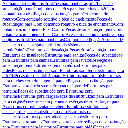
Acabamento
Conjuntos de sifões para banheiras, d52
Peças de
substituição para Conjuntos de sifões para banheiras, d52
Com
comando rotativo
Peças de substituição para Com comando
rotativo
Com comando rotativo e bica de enchimento
Peças de
substituição para Com comando rotativo e bica de enchimento
Com
botão de acionamento PushControl
Peças de substituição para Com
botão de acionamento PushControl
Acessórios complementares para
conjuntos de sifões para banheiras
Conjuntos de ligação
Sistemas de
instalação e descarga
Geberit Duofix
Sistemas de
parede
Painéis
Estruturas de instalação
Peças de substituição para
Estruturas de instalação
Estruturas para sanitas
Peças de substituição
para Estruturas para sanitas
Estruturas para lavatórios
Peças de
substituição para Estruturas para lavatórios
Estruturas para
bidés
Peças de substituição para Estruturas para bidés
Estruturas para
urinóis
Peças de substituição para Estruturas para urinóis
Estruturas
para duches com drenagem à parede
Peças de substituição para
Estruturas para duches com drenagem à parede
Estruturas para
torneiras
Peças de substituição para Estruturas para
torneiras
Estruturas para cargas
Peças de substituição para Estruturas
para cargas
Acessórios complementares
Peças de substituição para
Acessórios complementares
Geberit Kombifix
Estruturas de
instalação
Peças de substituição para Estruturas de
instalação
Estruturas para sanitas
Peças de substituição para
Estruturas para sanitas
Estruturas para lavatórios
Peças de substituição
para Estruturas para lavatórios
Estruturas para bidés
Peças de