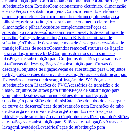
de substituição para Com acionamento pneumático
Exterior
Peças de
substituição para Exterior
Com acionamento eletrónico, alimentação
elétrica
Peças de substituição para Com acionamento eletrónico,
alimentação elétrica
Com acionamento eletrónico, alimentação a
pilhas
Peças de substituição para Com acionamento eletrónico,
alimentação a pilhas
Acessórios complementares
Peças de
substituição para Acessórios complementares
Kits de estrutura e de
substituição
Peças de substituição para Kits de estrutura e de
substituição
Tubos de descarga, curvas de descarga e acessórios de
transição
Placas de acesso
Comandos remotos
Estruturas de ligação
para sanitas, urinóis e bidés
Conjuntos de sifões para sanitas e
pias
Peças de substituição para Conjuntos de sifões para sanitas e
pias
Curvas de descarga
Peças de substituição para Curvas de
descarga
Conjuntos de ligação
Peças de substituição para Conjuntos
de ligação
Extensões da curva de descarga
Peças de substituição para
Extensões da curva de descarga
Ligações de PVC
Peças de
substituição para Ligações de PVC
Acessórios de transição e de
união
Conjuntos de sifões para urinóis
Peças de substituição para
Conjuntos de sifões para urinóis
Sifões de urinóis
Peças de
substituição para Sifões de urinóis
Extensões de tubo de descarga e
de curva de descarga
Peças de substituição para Extensões de tubo
de descarga e de curva de descarga
Conjuntos de sifões para
bidés
Peças de substituição para Conjuntos de sifões para bidés
Sifões
curvos
Peças de substituição para Sifões curvos
Ligações
Áreas de
lavagem
Lavatórios
Lavatórios
Peças de substituição para