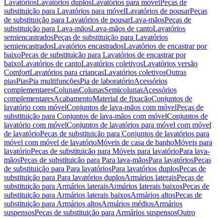
Lavatórios
Lavatórios duplos
Lavatórios para móvel
Peças de
substituição para Lavatórios para móvel
Lavatórios de pousar
Peças
de substituição para Lavatórios de pousar
Lava-mãos
Peças de
substituição para Lava-mãos
Lava-mãos de canto
Lavatórios
semiencastrados
Peças de substituição para Lavatórios
semiencastrados
Lavatórios encastrados
Lavatórios de encastrar por
baixo
Peças de substituição para Lavatórios de encastrar por
baixo
Lavatórios de canto
Lavatórios coletivos
Lavatórios versão
Comfort
Lavatórios para crianças
Lavatórios coletivos
Outras
pias
Pias
Pia multifunções
Pia de laboratório
Acessórios
complementares
Colunas
Colunas
Semicolunas
Acessórios
complementares
Acabamento
Material de fixação
Conjuntos de
lavatório com móvel
Conjuntos de lava-mãos com móvel
Peças de
substituição para Conjuntos de lava-mãos com móvel
Conjuntos de
lavatório com móvel
Conjuntos de lavatórios para móvel com móvel
de lavatório
Peças de substituição para Conjuntos de lavatórios para
móvel com móvel de lavatório
Móveis de casa de banho
Móveis para
lavatório
Peças de substituição para Móveis para lavatório
Para lava-
mãos
Peças de substituição para Para lava-mãos
Para lavatórios
Peças
de substituição para Para lavatórios
Para lavatórios duplos
Peças de
substituição para Para lavatórios duplos
Armários laterais
Peças de
substituição para Armários laterais
Armários laterais baixos
Peças de
substituição para Armários laterais baixos
Armários altos
Peças de
substituição para Armários altos
Armários médios
Armários
suspensos
Peças de substituição para Armários suspensos
Outro