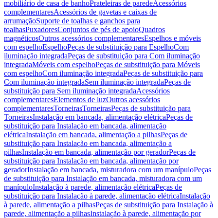
mobiliário de casa de banho
Prateleiras de parede
Acessórios
complementares
Acessórios de gavetas e caixas de
arrumação
Suporte de toalhas e ganchos para
toalhas
Puxadores
Conjuntos de pés de apoio
Quadros
magnéticos
Outros acessórios complementares
Espelhos e móveis
com espelho
Espelho
Peças de substituição para Espelho
Com
iluminação integrada
Peças de substituição para Com iluminação
integrada
Móveis com espelho
Peças de substituição para Móveis
com espelho
Com iluminação integrada
Peças de substituição para
Com iluminação integrada
Sem iluminação integrada
Peças de
substituição para Sem iluminação integrada
Acessórios
complementares
Elementos de luz
Outros acessórios
complementares
Torneiras
Torneiras
Peças de substituição para
Torneiras
Instalação em bancada, alimentação elétrica
Peças de
substituição para Instalação em bancada, alimentação
elétrica
Instalação em bancada, alimentação a pilhas
Peças de
substituição para Instalação em bancada, alimentação a
pilhas
Instalação em bancada, alimentação por gerador
Peças de
substituição para Instalação em bancada, alimentação por
gerador
Instalação em bancada, misturadora com um manípulo
Peças
de substituição para Instalação em bancada, misturadora com um
manípulo
Instalação à parede, alimentação elétrica
Peças de
substituição para Instalação à parede, alimentação elétrica
Instalação
à parede, alimentação a pilhas
Peças de substituição para Instalação à
parede, alimentação a pilhas
Instalação à parede, alimentação por