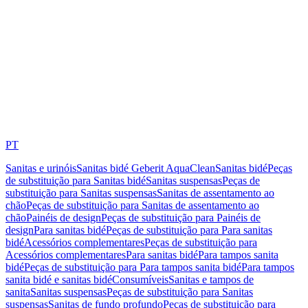
PT
Sanitas e urinóis
Sanitas bidé Geberit AquaClean
Sanitas bidé
Peças
de substituição para Sanitas bidé
Sanitas suspensas
Peças de
substituição para Sanitas suspensas
Sanitas de assentamento ao
chão
Peças de substituição para Sanitas de assentamento ao
chão
Painéis de design
Peças de substituição para Painéis de
design
Para sanitas bidé
Peças de substituição para Para sanitas
bidé
Acessórios complementares
Peças de substituição para
Acessórios complementares
Para sanitas bidé
Para tampos sanita
bidé
Peças de substituição para Para tampos sanita bidé
Para tampos
sanita bidé e sanitas bidé
Consumíveis
Sanitas e tampos de
sanita
Sanitas suspensas
Peças de substituição para Sanitas
suspensas
Sanitas de fundo profundo
Peças de substituição para