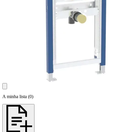
A minha lista
(
0
)