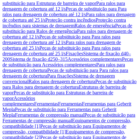
substituição para Estruturas de barreira de vapor
Para ralos para
drenagem de cobertura até 12 l/s
Peças de substituição para Para
ralos para drenagem de cobertura até 12 l/s
Para ralos para drenagem
de cobertura até 25 l/s
Proteção contra incêndios
Proteção contra
incêndios para sistemas de drenagem
Ralos de emergência
Peças de
substituição para Ralos de emergência
Para ralos para drenagem de
cobertura até 12 l/s
Peças de substituição para Para ralos para
drenagem de cobertura até 12 l/s
Para ralos para drenagem de
cobertura até 25 l/s
Peças de substituição para Para ralos para
drenagem de cobertura até 25 l/s
Fixações
Sistema de fixação d40–
200
Sistema de fixação d250–315
Acessórios complementares
Peças
de substituição para Acessórios complementares
Para ralos para
drenagem de cobertura
Peças de substituição para Para ralos para
drenagem de cobertura
Para fixações
Sistema de drenagem
convencional
Ralos para drenagem de cobertura
Peças de substituição
para Ralos para drenagem de cobertura
Estruturas de barreira de
vapor
Peças de substituição para Estruturas de barreira de
vapor
Acessórios
complementares
Ferramentas
Ferramentas
Ferramentas para Geberit
Mepla
Peças de substituição para Ferramentas para Geberit
Mepla
Ferramentas de compressão manual
Peças de substituição para
Ferramentas de compressão manual
Equipamentos de compressão,
compatibilidade [1]
Peças de substituição para Equipamentos de
compressão, compatibilidade [1]
Equipamentos de compressão,
compatibilidade [2]
Peças de substituição para Equipamentos de