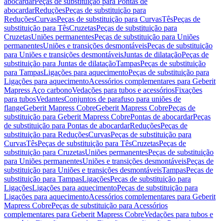
abocardar
Peças de substituição para Pontas de
abocardar
Reduções
Peças de substituição para
Reduções
Curvas
Peças de substituição para Curvas
Tês
Peças de
substituição para Tês
Cruzetas
Peças de substituição para
Cruzetas
Uniões permanentes
Peças de substituição para Uniões
permanentes
Uniões e transições desmontáveis
Peças de substituição
para Uniões e transições desmontáveis
Juntas de dilatação
Peças de
substituição para Juntas de dilatação
Tampas
Peças de substituição
para Tampas
Ligações para aquecimento
Peças de substituição para
Ligações para aquecimento
Acessórios complementares para Geberit
Mapress Aço carbono
Vedações para tubos e acessórios
Fixações
para tubos
Vedantes
Conjuntos de parafuso para uniões de
flange
Geberit Mapress Cobre
Geberit Mapress Cobre
Peças de
substituição para Geberit Mapress Cobre
Pontas de abocardar
Peças
de substituição para Pontas de abocardar
Reduções
Peças de
substituição para Reduções
Curvas
Peças de substituição para
Curvas
Tês
Peças de substituição para Tês
Cruzetas
Peças de
substituição para Cruzetas
Uniões permanentes
Peças de substituição
para Uniões permanentes
Uniões e transições desmontáveis
Peças de
substituição para Uniões e transições desmontáveis
Tampas
Peças de
substituição para Tampas
Ligações
Peças de substituição para
Ligações
Ligações para aquecimento
Peças de substituição para
Ligações para aquecimento
Acessórios complementares para Geberit
Mapress Cobre
Peças de substituição para Acessórios
complementares para Geberit Mapress Cobre
Vedações para tubos e