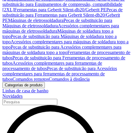
substituição para Equipamentos de compressão, compatibilidade
[2XL]
Ferramentas para Geberit Silent-db20/Geberit PE
Peças de
substituição para Ferramentas para Geberit Silent-db20/Geberit
PE
Máquinas de eletrossoldadura
Peças de substituição para
Máquinas de eletrossoldadura
Acessórios complementares para
máquinas de eletrossoldadura
Máquinas de soldadura topo a
topo
Peças de substituição para Máquinas de soldadura topo a
topo
Acessórios complementares para máquinas de soldadura topo a
topo
Peças de substituição para Acessórios complementares para
máquinas de soldadura topo a topo
Ferramentas de processamento de
tubos
Peças de substituição para Ferramentas de processamento de
tubos
Acessórios complementares para ferramentas de
processamento de tubos
Peças de substituição para Acessórios
complementares para ferramentas de processamento de
tubos
Comandos remotos
Comandos à distância
Categorias de produto
Linhas de casa de banho
Novidades