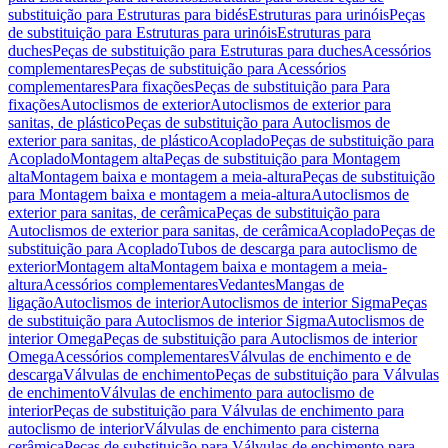
substituição para Estruturas para bidés
Estruturas para urinóis
Peças
de substituição para Estruturas para urinóis
Estruturas para
duches
Peças de substituição para Estruturas para duches
Acessórios
complementares
Peças de substituição para Acessórios
complementares
Para fixações
Peças de substituição para Para
fixações
Autoclismos de exterior
Autoclismos de exterior para
sanitas, de plástico
Peças de substituição para Autoclismos de
exterior para sanitas, de plástico
Acoplado
Peças de substituição para
Acoplado
Montagem alta
Peças de substituição para Montagem
alta
Montagem baixa e montagem a meia-altura
Peças de substituição
para Montagem baixa e montagem a meia-altura
Autoclismos de
exterior para sanitas, de cerâmica
Peças de substituição para
Autoclismos de exterior para sanitas, de cerâmica
Acoplado
Peças de
substituição para Acoplado
Tubos de descarga para autoclismo de
exterior
Montagem alta
Montagem baixa e montagem a meia-
altura
Acessórios complementares
Vedantes
Mangas de
ligação
Autoclismos de interior
Autoclismos de interior Sigma
Peças
de substituição para Autoclismos de interior Sigma
Autoclismos de
interior Omega
Peças de substituição para Autoclismos de interior
Omega
Acessórios complementares
Válvulas de enchimento e de
descarga
Válvulas de enchimento
Peças de substituição para Válvulas
de enchimento
Válvulas de enchimento para autoclismo de
interior
Peças de substituição para Válvulas de enchimento para
autoclismo de interior
Válvulas de enchimento para cisterna
cerâmica
Peças de substituição para Válvulas de enchimento para