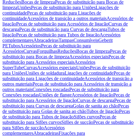
Reduções
Bocas de limpeza
Peças de substituição para Bocas de
limpeza
Uniões
Peças de substituição para Uniões
Ligações de
continuidade
Peças de substituição para Ligações de
continuidade
Acessórios de transição a outros materiais
Acessórios de
ligação
Peças de substituição para Acessórios de ligação
Curvas de
descarga
Peças de substituição para Curvas de descarga
Tubos de
ligação
Peças de substituição para Tubos de ligação
Acessórios
complementares
Abraçadeiras
Tampas
Consumíveis
Geberit
PE
Tubos
Acessórios
Peças de substituição para
Acessórios
Curvas
Forquilhas
Reduções
Bocas de limpeza
Peças de
substituição para Bocas de limpeza
Acessórios especiais
Peças de
substituição para Acessórios especiais
Acessórios
SuperTube
Curvas
Acessórios especiais
Uniões
Peças de substituição
para Uniões
Uniões de soldadura
Ligações de continuidade
Peças de
substituição para Ligações de continuidade
Acessórios de transição a
outros materiais
Peças de substituição para Acessórios de transição a
outros materiais
Conexões roscadas
Peças de substituição para
Conexões roscadas
Uniões de flange
Acessórios de ligação
Peças de
substituição para Acessórios de ligação
Curvas de descarga
Peças de
substituição para Curvas de descarga
Golas de sanita ao chão
Peças
de substituição para Golas de sanita ao chão
Tubos de ligação
Peças
de substituição para Tubos de ligação
Sifões curvos
Peças de
substituição para Sifões curvos
Sifões de sucção
Peças de substituição
para Sifões de sucção
Acessórios
complementares
Abraçadeiras
Fixações para