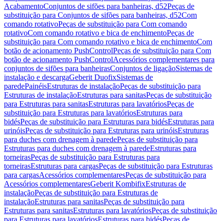
Acabamento
Conjuntos de sifões para banheiras, d52
Peças de
substituição para Conjuntos de sifões para banheiras, d52
Com
comando rotativo
Peças de substituição para Com comando
rotativo
Com comando rotativo e bica de enchimento
Peças de
substituição para Com comando rotativo e bica de enchimento
Com
botão de acionamento PushControl
Peças de substituição para Com
botão de acionamento PushControl
Acessórios complementares para
conjuntos de sifões para banheiras
Conjuntos de ligação
Sistemas de
instalação e descarga
Geberit Duofix
Sistemas de
parede
Painéis
Estruturas de instalação
Peças de substituição para
Estruturas de instalação
Estruturas para sanitas
Peças de substituição
para Estruturas para sanitas
Estruturas para lavatórios
Peças de
substituição para Estruturas para lavatórios
Estruturas para
bidés
Peças de substituição para Estruturas para bidés
Estruturas para
urinóis
Peças de substituição para Estruturas para urinóis
Estruturas
para duches com drenagem à parede
Peças de substituição para
Estruturas para duches com drenagem à parede
Estruturas para
torneiras
Peças de substituição para Estruturas para
torneiras
Estruturas para cargas
Peças de substituição para Estruturas
para cargas
Acessórios complementares
Peças de substituição para
Acessórios complementares
Geberit Kombifix
Estruturas de
instalação
Peças de substituição para Estruturas de
instalação
Estruturas para sanitas
Peças de substituição para
Estruturas para sanitas
Estruturas para lavatórios
Peças de substituição
para Estruturas para lavatórios
Estruturas para bidés
Peças de