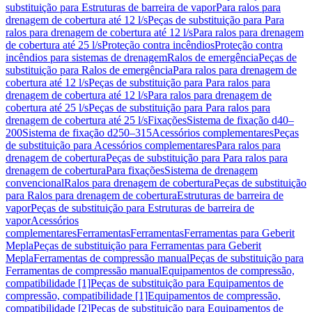
substituição para Estruturas de barreira de vapor
Para ralos para
drenagem de cobertura até 12 l/s
Peças de substituição para Para
ralos para drenagem de cobertura até 12 l/s
Para ralos para drenagem
de cobertura até 25 l/s
Proteção contra incêndios
Proteção contra
incêndios para sistemas de drenagem
Ralos de emergência
Peças de
substituição para Ralos de emergência
Para ralos para drenagem de
cobertura até 12 l/s
Peças de substituição para Para ralos para
drenagem de cobertura até 12 l/s
Para ralos para drenagem de
cobertura até 25 l/s
Peças de substituição para Para ralos para
drenagem de cobertura até 25 l/s
Fixações
Sistema de fixação d40–
200
Sistema de fixação d250–315
Acessórios complementares
Peças
de substituição para Acessórios complementares
Para ralos para
drenagem de cobertura
Peças de substituição para Para ralos para
drenagem de cobertura
Para fixações
Sistema de drenagem
convencional
Ralos para drenagem de cobertura
Peças de substituição
para Ralos para drenagem de cobertura
Estruturas de barreira de
vapor
Peças de substituição para Estruturas de barreira de
vapor
Acessórios
complementares
Ferramentas
Ferramentas
Ferramentas para Geberit
Mepla
Peças de substituição para Ferramentas para Geberit
Mepla
Ferramentas de compressão manual
Peças de substituição para
Ferramentas de compressão manual
Equipamentos de compressão,
compatibilidade [1]
Peças de substituição para Equipamentos de
compressão, compatibilidade [1]
Equipamentos de compressão,
compatibilidade [2]
Peças de substituição para Equipamentos de