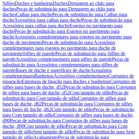
Sifões
Duches e banheiras
Duches
Drenagem ao chão para
duches
Peças de substituição para Drenagem ao chão para
duches
Calhas para duche
Peças de substituição para Calhas para
duche
Acessórios para calhas para duche
Peças de substituição para
Acessórios para calhas para duche
Esgotos no pavimento para
duche
Peças de substituição para Esgotos no pavimento para
duche
Acessórios complementares para esgotos no pavimento para
duche de pavimento
Peças de substituição para Acessórios
complementares para esgotos no pavimento para duche de
pavimento
Sifões de parede
Peças de substituição para Sifões de
parede
Acessórios complementares para sifões de parede
Peças de
substituição para Acessórios complementares para sifões de
parede
Bases de duche e superfícies de duche
Acessórios
complementares
Banheiras
Acessórios complementares
Conjuntos de
reparação
Estruturas de ligação para duches e banheiras
Conjuntos de
sifões para bases de duche, d52
Peças de substituição para Conjuntos
de sifões para bases de duche, d52
Com tampão de sifão
Peças de
substituição para Com tampão de sifão
Conjuntos de sifões para
bases de duche, d62
Peças de substituição para Conjuntos de sifões
para bases de duche, d62
Com tampão de sifão
Peças de substituição
para Com tampão de sifão
Conjuntos de sifões para bases de duche,
d90
Peças de substituição para Conjuntos de sifões para bases de
duche, d90
Com tampão de sifão
Peças de substituição para Com
tampão de sifão
Sem tampão de sifão
Peças de substituição para Sem
tampão de sifão
Acabamento
Peças de substituição para