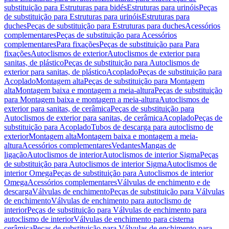
substituição para Estruturas para bidés
Estruturas para urinóis
Peças
de substituição para Estruturas para urinóis
Estruturas para
duches
Peças de substituição para Estruturas para duches
Acessórios
complementares
Peças de substituição para Acessórios
complementares
Para fixações
Peças de substituição para Para
fixações
Autoclismos de exterior
Autoclismos de exterior para
sanitas, de plástico
Peças de substituição para Autoclismos de
exterior para sanitas, de plástico
Acoplado
Peças de substituição para
Acoplado
Montagem alta
Peças de substituição para Montagem
alta
Montagem baixa e montagem a meia-altura
Peças de substituição
para Montagem baixa e montagem a meia-altura
Autoclismos de
exterior para sanitas, de cerâmica
Peças de substituição para
Autoclismos de exterior para sanitas, de cerâmica
Acoplado
Peças de
substituição para Acoplado
Tubos de descarga para autoclismo de
exterior
Montagem alta
Montagem baixa e montagem a meia-
altura
Acessórios complementares
Vedantes
Mangas de
ligação
Autoclismos de interior
Autoclismos de interior Sigma
Peças
de substituição para Autoclismos de interior Sigma
Autoclismos de
interior Omega
Peças de substituição para Autoclismos de interior
Omega
Acessórios complementares
Válvulas de enchimento e de
descarga
Válvulas de enchimento
Peças de substituição para Válvulas
de enchimento
Válvulas de enchimento para autoclismo de
interior
Peças de substituição para Válvulas de enchimento para
autoclismo de interior
Válvulas de enchimento para cisterna
cerâmica
Peças de substituição para Válvulas de enchimento para