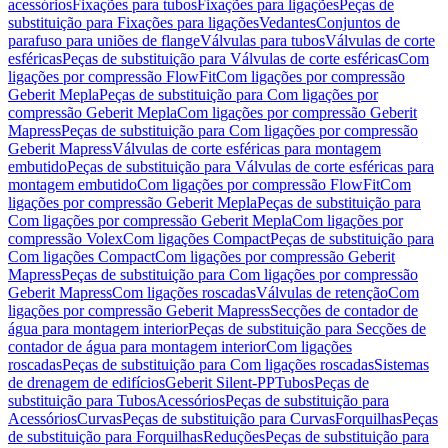
acessórios
Fixações para tubos
Fixações para ligações
Peças de
substituição para Fixações para ligações
Vedantes
Conjuntos de
parafuso para uniões de flange
Válvulas para tubos
Válvulas de corte
esféricas
Peças de substituição para Válvulas de corte esféricas
Com
ligações por compressão FlowFit
Com ligações por compressão
Geberit Mepla
Peças de substituição para Com ligações por
compressão Geberit Mepla
Com ligações por compressão Geberit
Mapress
Peças de substituição para Com ligações por compressão
Geberit Mapress
Válvulas de corte esféricas para montagem
embutido
Peças de substituição para Válvulas de corte esféricas para
montagem embutido
Com ligações por compressão FlowFit
Com
ligações por compressão Geberit Mepla
Peças de substituição para
Com ligações por compressão Geberit Mepla
Com ligações por
compressão Volex
Com ligações Compact
Peças de substituição para
Com ligações Compact
Com ligações por compressão Geberit
Mapress
Peças de substituição para Com ligações por compressão
Geberit Mapress
Com ligações roscadas
Válvulas de retenção
Com
ligações por compressão Geberit Mapress
Secções de contador de
água para montagem interior
Peças de substituição para Secções de
contador de água para montagem interior
Com ligações
roscadas
Peças de substituição para Com ligações roscadas
Sistemas
de drenagem de edifícios
Geberit Silent-PP
Tubos
Peças de
substituição para Tubos
Acessórios
Peças de substituição para
Acessórios
Curvas
Peças de substituição para Curvas
Forquilhas
Peças
de substituição para Forquilhas
Reduções
Peças de substituição para