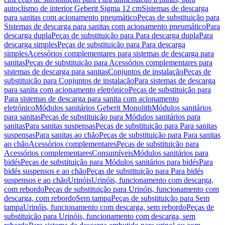
autoclismo de interior Geberit Sigma 12 cm
Sistemas de descarga
para sanitas com acionamento pneumático
Peças de substituição para
Sistemas de descarga para sanitas com acionamento pneumático
Para
descarga dupla
Peças de substituição para Para descarga dupla
Para
descarga simples
Peças de substituição para Para descarga
simples
Acessórios complementares para sistemas de descarga para
sanitas
Peças de substituição para Acessórios complementares para
sistemas de descarga para sanitas
Conjuntos de instalação
Peças de
substituição para Conjuntos de instalação
Para sistemas de descarga
para sanita com acionamento eletrónico
Peças de substituição para
Para sistemas de descarga para sanita com acionamento
eletrónico
Módulos sanitários Geberit Monolith
Módulos sanitários
para sanitas
Peças de substituição para Módulos sanitários para
sanitas
Para sanitas suspensas
Peças de substituição para Para sanitas
suspensas
Para sanitas ao chão
Peças de substituição para Para sanitas
ao chão
Acessórios complementares
Peças de substituição para
Acessórios complementares
Consumíveis
Módulos sanitários para
bidés
Peças de substituição para Módulos sanitários para bidés
Para
bidés suspensos e ao chão
Peças de substituição para Para bidés
suspensos e ao chão
Urinóis
Urinóis, funcionamento com descarga,
com rebordo
Peças de substituição para Urinóis, funcionamento com
descarga, com rebordo
Sem tampa
Peças de substituição para Sem
tampa
Urinóis, funcionamento com descarga, sem rebordo
Peças de
substituição para Urinóis, funcionamento com descarga, sem