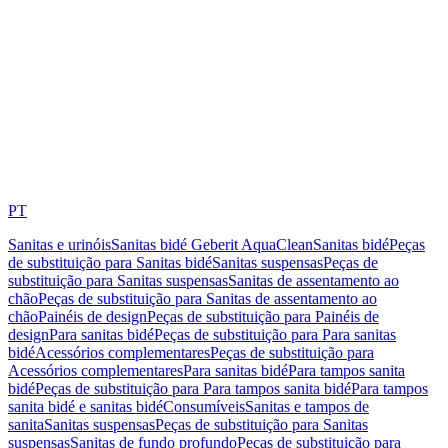
PT
Sanitas e urinóis
Sanitas bidé Geberit AquaClean
Sanitas bidé
Peças
de substituição para Sanitas bidé
Sanitas suspensas
Peças de
substituição para Sanitas suspensas
Sanitas de assentamento ao
chão
Peças de substituição para Sanitas de assentamento ao
chão
Painéis de design
Peças de substituição para Painéis de
design
Para sanitas bidé
Peças de substituição para Para sanitas
bidé
Acessórios complementares
Peças de substituição para
Acessórios complementares
Para sanitas bidé
Para tampos sanita
bidé
Peças de substituição para Para tampos sanita bidé
Para tampos
sanita bidé e sanitas bidé
Consumíveis
Sanitas e tampos de
sanita
Sanitas suspensas
Peças de substituição para Sanitas
suspensas
Sanitas de fundo profundo
Peças de substituição para