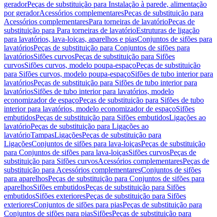
gerador
Peças de substituição para Instalação à parede, alimentação
por gerador
Acessórios complementares
Peças de substituição para
Acessórios complementares
Para torneiras de lavatório
Peças de
substituição para Para torneiras de lavatório
Estruturas de ligação
para lavatórios, lava-loiças, aparelhos e pias
Conjuntos de sifões para
lavatórios
Peças de substituição para Conjuntos de sifões para
lavatórios
Sifões curvos
Peças de substituição para Sifões
curvos
Sifões curvos, modelo poupa-espaço
Peças de substituição
para Sifões curvos, modelo poupa-espaço
Sifões de tubo interior para
lavatórios
Peças de substituição para Sifões de tubo interior para
lavatórios
Sifões de tubo interior para lavatórios, modelo
economizador de espaço
Peças de substituição para Sifões de tubo
interior para lavatórios, modelo economizador de espaço
Sifões
embutidos
Peças de substituição para Sifões embutidos
Ligações ao
lavatório
Peças de substituição para Ligações ao
lavatório
Tampas
Ligações
Peças de substituição para
Ligações
Conjuntos de sifões para lava-loiças
Peças de substituição
para Conjuntos de sifões para lava-loiças
Sifões curvos
Peças de
substituição para Sifões curvos
Acessórios complementares
Peças de
substituição para Acessórios complementares
Conjuntos de sifões
para aparelhos
Peças de substituição para Conjuntos de sifões para
aparelhos
Sifões embutidos
Peças de substituição para Sifões
embutidos
Sifões exteriores
Peças de substituição para Sifões
exteriores
Conjuntos de sifões para pias
Peças de substituição para
Conjuntos de sifões para pias
Sifões
Peças de substituição para