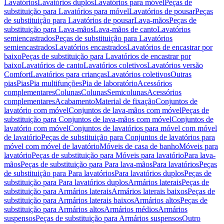
Lavatórios
Lavatórios duplos
Lavatórios para móvel
Peças de
substituição para Lavatórios para móvel
Lavatórios de pousar
Peças
de substituição para Lavatórios de pousar
Lava-mãos
Peças de
substituição para Lava-mãos
Lava-mãos de canto
Lavatórios
semiencastrados
Peças de substituição para Lavatórios
semiencastrados
Lavatórios encastrados
Lavatórios de encastrar por
baixo
Peças de substituição para Lavatórios de encastrar por
baixo
Lavatórios de canto
Lavatórios coletivos
Lavatórios versão
Comfort
Lavatórios para crianças
Lavatórios coletivos
Outras
pias
Pias
Pia multifunções
Pia de laboratório
Acessórios
complementares
Colunas
Colunas
Semicolunas
Acessórios
complementares
Acabamento
Material de fixação
Conjuntos de
lavatório com móvel
Conjuntos de lava-mãos com móvel
Peças de
substituição para Conjuntos de lava-mãos com móvel
Conjuntos de
lavatório com móvel
Conjuntos de lavatórios para móvel com móvel
de lavatório
Peças de substituição para Conjuntos de lavatórios para
móvel com móvel de lavatório
Móveis de casa de banho
Móveis para
lavatório
Peças de substituição para Móveis para lavatório
Para lava-
mãos
Peças de substituição para Para lava-mãos
Para lavatórios
Peças
de substituição para Para lavatórios
Para lavatórios duplos
Peças de
substituição para Para lavatórios duplos
Armários laterais
Peças de
substituição para Armários laterais
Armários laterais baixos
Peças de
substituição para Armários laterais baixos
Armários altos
Peças de
substituição para Armários altos
Armários médios
Armários
suspensos
Peças de substituição para Armários suspensos
Outro