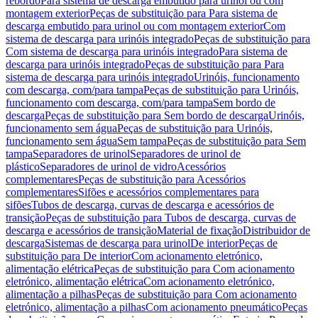
rebordo
Para sistema de descarga embutido para urinol ou com
montagem exterior
Peças de substituição para Para sistema de
descarga embutido para urinol ou com montagem exterior
Com
sistema de descarga para urinóis integrado
Peças de substituição para
Com sistema de descarga para urinóis integrado
Para sistema de
descarga para urinóis integrado
Peças de substituição para Para
sistema de descarga para urinóis integrado
Urinóis, funcionamento
com descarga, com/para tampa
Peças de substituição para Urinóis,
funcionamento com descarga, com/para tampa
Sem bordo de
descarga
Peças de substituição para Sem bordo de descarga
Urinóis,
funcionamento sem água
Peças de substituição para Urinóis,
funcionamento sem água
Sem tampa
Peças de substituição para Sem
tampa
Separadores de urinol
Separadores de urinol de
plástico
Separadores de urinol de vidro
Acessórios
complementares
Peças de substituição para Acessórios
complementares
Sifões e acessórios complementares para
sifões
Tubos de descarga, curvas de descarga e acessórios de
transição
Peças de substituição para Tubos de descarga, curvas de
descarga e acessórios de transição
Material de fixação
Distribuidor de
descarga
Sistemas de descarga para urinol
De interior
Peças de
substituição para De interior
Com acionamento eletrónico,
alimentação elétrica
Peças de substituição para Com acionamento
eletrónico, alimentação elétrica
Com acionamento eletrónico,
alimentação a pilhas
Peças de substituição para Com acionamento
eletrónico, alimentação a pilhas
Com acionamento pneumático
Peças