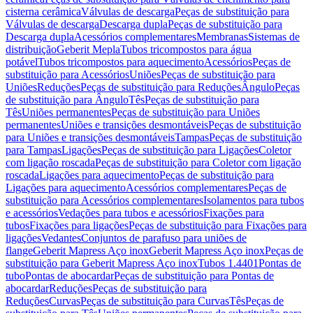
cisterna cerâmica
Válvulas de descarga
Peças de substituição para
Válvulas de descarga
Descarga dupla
Peças de substituição para
Descarga dupla
Acessórios complementares
Membranas
Sistemas de
distribuição
Geberit Mepla
Tubos tricompostos para água
potável
Tubos tricompostos para aquecimento
Acessórios
Peças de
substituição para Acessórios
Uniões
Peças de substituição para
Uniões
Reduções
Peças de substituição para Reduções
Ângulo
Peças
de substituição para Ângulo
Tês
Peças de substituição para
Tês
Uniões permanentes
Peças de substituição para Uniões
permanentes
Uniões e transições desmontáveis
Peças de substituição
para Uniões e transições desmontáveis
Tampas
Peças de substituição
para Tampas
Ligações
Peças de substituição para Ligações
Coletor
com ligação roscada
Peças de substituição para Coletor com ligação
roscada
Ligações para aquecimento
Peças de substituição para
Ligações para aquecimento
Acessórios complementares
Peças de
substituição para Acessórios complementares
Isolamentos para tubos
e acessórios
Vedações para tubos e acessórios
Fixações para
tubos
Fixações para ligações
Peças de substituição para Fixações para
ligações
Vedantes
Conjuntos de parafuso para uniões de
flange
Geberit Mapress Aço inox
Geberit Mapress Aço inox
Peças de
substituição para Geberit Mapress Aço inox
Tubos 1.4401
Pontas de
tubo
Pontas de abocardar
Peças de substituição para Pontas de
abocardar
Reduções
Peças de substituição para
Reduções
Curvas
Peças de substituição para Curvas
Tês
Peças de