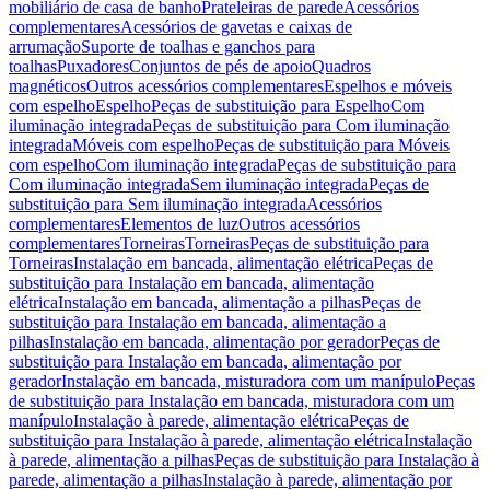
mobiliário de casa de banho
Prateleiras de parede
Acessórios
complementares
Acessórios de gavetas e caixas de
arrumação
Suporte de toalhas e ganchos para
toalhas
Puxadores
Conjuntos de pés de apoio
Quadros
magnéticos
Outros acessórios complementares
Espelhos e móveis
com espelho
Espelho
Peças de substituição para Espelho
Com
iluminação integrada
Peças de substituição para Com iluminação
integrada
Móveis com espelho
Peças de substituição para Móveis
com espelho
Com iluminação integrada
Peças de substituição para
Com iluminação integrada
Sem iluminação integrada
Peças de
substituição para Sem iluminação integrada
Acessórios
complementares
Elementos de luz
Outros acessórios
complementares
Torneiras
Torneiras
Peças de substituição para
Torneiras
Instalação em bancada, alimentação elétrica
Peças de
substituição para Instalação em bancada, alimentação
elétrica
Instalação em bancada, alimentação a pilhas
Peças de
substituição para Instalação em bancada, alimentação a
pilhas
Instalação em bancada, alimentação por gerador
Peças de
substituição para Instalação em bancada, alimentação por
gerador
Instalação em bancada, misturadora com um manípulo
Peças
de substituição para Instalação em bancada, misturadora com um
manípulo
Instalação à parede, alimentação elétrica
Peças de
substituição para Instalação à parede, alimentação elétrica
Instalação
à parede, alimentação a pilhas
Peças de substituição para Instalação à
parede, alimentação a pilhas
Instalação à parede, alimentação por