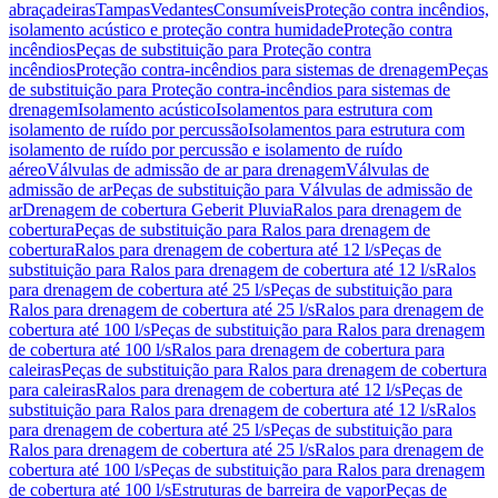
abraçadeiras
Tampas
Vedantes
Consumíveis
Proteção contra incêndios,
isolamento acústico e proteção contra humidade
Proteção contra
incêndios
Peças de substituição para Proteção contra
incêndios
Proteção contra-incêndios para sistemas de drenagem
Peças
de substituição para Proteção contra-incêndios para sistemas de
drenagem
Isolamento acústico
Isolamentos para estrutura com
isolamento de ruído por percussão
Isolamentos para estrutura com
isolamento de ruído por percussão e isolamento de ruído
aéreo
Válvulas de admissão de ar para drenagem
Válvulas de
admissão de ar
Peças de substituição para Válvulas de admissão de
ar
Drenagem de cobertura Geberit Pluvia
Ralos para drenagem de
cobertura
Peças de substituição para Ralos para drenagem de
cobertura
Ralos para drenagem de cobertura até 12 l/s
Peças de
substituição para Ralos para drenagem de cobertura até 12 l/s
Ralos
para drenagem de cobertura até 25 l/s
Peças de substituição para
Ralos para drenagem de cobertura até 25 l/s
Ralos para drenagem de
cobertura até 100 l/s
Peças de substituição para Ralos para drenagem
de cobertura até 100 l/s
Ralos para drenagem de cobertura para
caleiras
Peças de substituição para Ralos para drenagem de cobertura
para caleiras
Ralos para drenagem de cobertura até 12 l/s
Peças de
substituição para Ralos para drenagem de cobertura até 12 l/s
Ralos
para drenagem de cobertura até 25 l/s
Peças de substituição para
Ralos para drenagem de cobertura até 25 l/s
Ralos para drenagem de
cobertura até 100 l/s
Peças de substituição para Ralos para drenagem
de cobertura até 100 l/s
Estruturas de barreira de vapor
Peças de