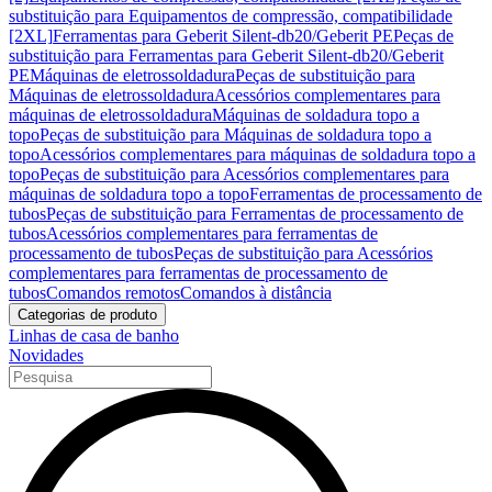
substituição para Equipamentos de compressão, compatibilidade
[2XL]
Ferramentas para Geberit Silent-db20/Geberit PE
Peças de
substituição para Ferramentas para Geberit Silent-db20/Geberit
PE
Máquinas de eletrossoldadura
Peças de substituição para
Máquinas de eletrossoldadura
Acessórios complementares para
máquinas de eletrossoldadura
Máquinas de soldadura topo a
topo
Peças de substituição para Máquinas de soldadura topo a
topo
Acessórios complementares para máquinas de soldadura topo a
topo
Peças de substituição para Acessórios complementares para
máquinas de soldadura topo a topo
Ferramentas de processamento de
tubos
Peças de substituição para Ferramentas de processamento de
tubos
Acessórios complementares para ferramentas de
processamento de tubos
Peças de substituição para Acessórios
complementares para ferramentas de processamento de
tubos
Comandos remotos
Comandos à distância
Categorias de produto
Linhas de casa de banho
Novidades