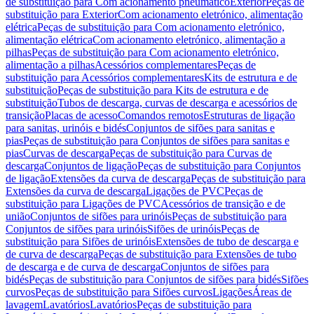
de substituição para Com acionamento pneumático
Exterior
Peças de
substituição para Exterior
Com acionamento eletrónico, alimentação
elétrica
Peças de substituição para Com acionamento eletrónico,
alimentação elétrica
Com acionamento eletrónico, alimentação a
pilhas
Peças de substituição para Com acionamento eletrónico,
alimentação a pilhas
Acessórios complementares
Peças de
substituição para Acessórios complementares
Kits de estrutura e de
substituição
Peças de substituição para Kits de estrutura e de
substituição
Tubos de descarga, curvas de descarga e acessórios de
transição
Placas de acesso
Comandos remotos
Estruturas de ligação
para sanitas, urinóis e bidés
Conjuntos de sifões para sanitas e
pias
Peças de substituição para Conjuntos de sifões para sanitas e
pias
Curvas de descarga
Peças de substituição para Curvas de
descarga
Conjuntos de ligação
Peças de substituição para Conjuntos
de ligação
Extensões da curva de descarga
Peças de substituição para
Extensões da curva de descarga
Ligações de PVC
Peças de
substituição para Ligações de PVC
Acessórios de transição e de
união
Conjuntos de sifões para urinóis
Peças de substituição para
Conjuntos de sifões para urinóis
Sifões de urinóis
Peças de
substituição para Sifões de urinóis
Extensões de tubo de descarga e
de curva de descarga
Peças de substituição para Extensões de tubo
de descarga e de curva de descarga
Conjuntos de sifões para
bidés
Peças de substituição para Conjuntos de sifões para bidés
Sifões
curvos
Peças de substituição para Sifões curvos
Ligações
Áreas de
lavagem
Lavatórios
Lavatórios
Peças de substituição para