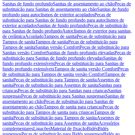
Sanitas de fundo profundo
Sanitas de assentamento ao chão
Peças de
substituição para Sanitas de assentamento ao chão
Sanitas de fundo
profundo para autoclismos de exterior acoplados
Peças de
substituição para Sanitas de fundo profundo para autoclismos de
exterior acoplados
Sanitas de fundo profundo
Peças de substituição
para Sanitas de fundo profundo
Autoclismos de exterior para sanitas,
de cerâmica
Acoplado
Tampos de sanita
Peças de substituição para
Tampos de sanita
Tampos de sanita
Peças de substituição para
Tampos de sanita
Sanitas versão Comfort
Peças de substituição para
Sanitas versão Comfort
Sanitas de fundo profundo elevadas
Peças de
substituição para Sanitas de fundo profundo elevadas
Sanitas de
fundo profundo extensíveis
Peças de substituição para Sanitas de
fundo profundo extensíveis
Tampos de sanita versão Comfort
Peças
de substituição para Tampos de sanita versão Comfort
Tampos de
sanita
Peças de substituição para Tampos de sanita
Assentos de
sanita
Peças de substituição para Assentos de sanita
Sanitas para
crianças
Peças de substituição para Sanitas para crianças
Sanitas
suspensas
Peças de substituição para Sanitas suspensas
Sanitas de
assentamento ao chão
Peças de substituição para Sanitas de
assentamento ao chão
Tampos de sanita para crianças
Peças de
substituição para Tampos de sanita para crianças
Tampos de
sanita
Peças de substituição para Tampos de sanita
Assentos de
sanita
Peças de substituição para Assentos de sanita
Acessórios
complementares
Ligações
Material de fixação
Bidés
Bidés
suspensos
Peças de substituição para Bidés suspensos
Bidés ao