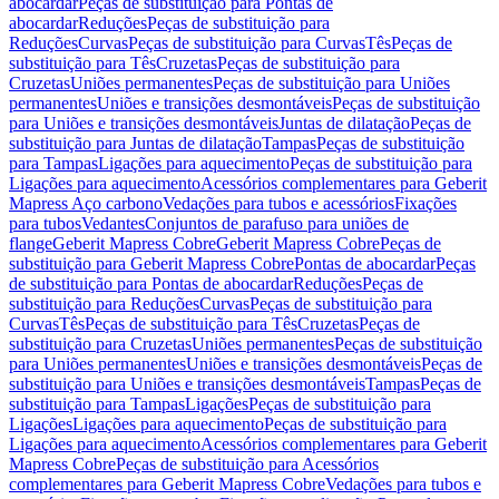
abocardar
Peças de substituição para Pontas de
abocardar
Reduções
Peças de substituição para
Reduções
Curvas
Peças de substituição para Curvas
Tês
Peças de
substituição para Tês
Cruzetas
Peças de substituição para
Cruzetas
Uniões permanentes
Peças de substituição para Uniões
permanentes
Uniões e transições desmontáveis
Peças de substituição
para Uniões e transições desmontáveis
Juntas de dilatação
Peças de
substituição para Juntas de dilatação
Tampas
Peças de substituição
para Tampas
Ligações para aquecimento
Peças de substituição para
Ligações para aquecimento
Acessórios complementares para Geberit
Mapress Aço carbono
Vedações para tubos e acessórios
Fixações
para tubos
Vedantes
Conjuntos de parafuso para uniões de
flange
Geberit Mapress Cobre
Geberit Mapress Cobre
Peças de
substituição para Geberit Mapress Cobre
Pontas de abocardar
Peças
de substituição para Pontas de abocardar
Reduções
Peças de
substituição para Reduções
Curvas
Peças de substituição para
Curvas
Tês
Peças de substituição para Tês
Cruzetas
Peças de
substituição para Cruzetas
Uniões permanentes
Peças de substituição
para Uniões permanentes
Uniões e transições desmontáveis
Peças de
substituição para Uniões e transições desmontáveis
Tampas
Peças de
substituição para Tampas
Ligações
Peças de substituição para
Ligações
Ligações para aquecimento
Peças de substituição para
Ligações para aquecimento
Acessórios complementares para Geberit
Mapress Cobre
Peças de substituição para Acessórios
complementares para Geberit Mapress Cobre
Vedações para tubos e