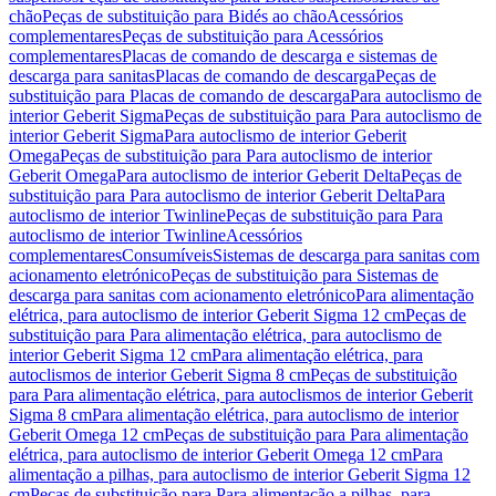
chão
Peças de substituição para Bidés ao chão
Acessórios
complementares
Peças de substituição para Acessórios
complementares
Placas de comando de descarga e sistemas de
descarga para sanitas
Placas de comando de descarga
Peças de
substituição para Placas de comando de descarga
Para autoclismo de
interior Geberit Sigma
Peças de substituição para Para autoclismo de
interior Geberit Sigma
Para autoclismo de interior Geberit
Omega
Peças de substituição para Para autoclismo de interior
Geberit Omega
Para autoclismo de interior Geberit Delta
Peças de
substituição para Para autoclismo de interior Geberit Delta
Para
autoclismo de interior Twinline
Peças de substituição para Para
autoclismo de interior Twinline
Acessórios
complementares
Consumíveis
Sistemas de descarga para sanitas com
acionamento eletrónico
Peças de substituição para Sistemas de
descarga para sanitas com acionamento eletrónico
Para alimentação
elétrica, para autoclismo de interior Geberit Sigma 12 cm
Peças de
substituição para Para alimentação elétrica, para autoclismo de
interior Geberit Sigma 12 cm
Para alimentação elétrica, para
autoclismos de interior Geberit Sigma 8 cm
Peças de substituição
para Para alimentação elétrica, para autoclismos de interior Geberit
Sigma 8 cm
Para alimentação elétrica, para autoclismo de interior
Geberit Omega 12 cm
Peças de substituição para Para alimentação
elétrica, para autoclismo de interior Geberit Omega 12 cm
Para
alimentação a pilhas, para autoclismo de interior Geberit Sigma 12
cm
Peças de substituição para Para alimentação a pilhas, para