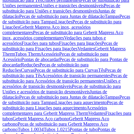
substituição para Tês
Uniões permanentes
Peças de substituição para
Uniões permanentes
Uniões e transições desmontáveis
Peças de
substituição para Uniões e transições desmontáveis
Juntas de
dilatação
Peças de substituição para Juntas de dilatação
Tampas
Peças
de substituição para Tampas
Ligações
Peças de substituição para
Ligações
Geberit Mapress Aço inox, acessórios
complementares
Peças de substituição para Geberit Mapress Aço
inox, acessórios complementares
Vedações para tubos e
acessórios
Fixações para tubos
Fixações para ligações
Peças de
substituição para Fixações para ligações
Vedantes
Geberit Mapress
Therm
Tubos Therm
Acessório
Peças de substituição para
Acessório
Pontas de abocardar
Peças de substituição para Pontas de
abocardar
Reduções
Peças de substituição para
Reduções
Curvas
Peças de substituição para Curvas
Tês
Peças de
substituição para Tês
Acessórios de transição permanentes
Peças de
substituição para Acessórios de transição permanentes
Uniões e
acessórios de transição desmontáveis
Peças de substituição para
Uniões e acessórios de transição desmontáveis
Juntas de
dilatação
Peças de substituição para Juntas de dilatação
Tampas
Peças
de substituição para Tampas
Ligações para aquecimento
Peças de
substituição para Ligações para aquecimento
Acessórios
complementares para Geberit Mapress Therm
Vedantes
Fixações para
tubos
Geberit Mapress Aço carbono
Geberit Mapress Aço
carbono
Peças de substituição para Geberit Mapress Aço
carbono
Tubos 1.0034
Tubos 1.0215
Pontas de tubo
Pontas de