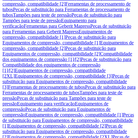
compressão, compatibilidade [2]
Ferramentas de processamento de
tubos
Peças de substituição para Ferramentas de processamento de
tubos
Tampões para teste de pressão
Peças de substituição para
Tampões para teste de pressão
Equipamento para
verificação
Ferramentas para Geberit Mapress
Peças de substituição
para Ferramentas para Geberit Mapress
Equipamentos de
compressão, compatibilidade [1]
Peças de substituição para
Equipamentos de compressão, compatibilidade [1]
Equipamentos de
compressão, compatibilidade [2]
Peças de substituição para
Equipamentos de compressão, compatibilidade [2]
Compatibilidade
dos equipamentos de compressão [1]/[2]
Peças de substituição para
Compatibilidade dos equipamentos de compressão
[1]/[2]
Equipamentos de compressão, compatibilidade
[2XL]
Equipamentos de compressão, compatibilidade [3]
Peças de
substituição para Equipamentos de compressão, compatibilidade
[3]
Ferramentas de processamento de tubos
Peças de substituição para
Ferramentas de processamento de tubos
Tampões para teste de
pressão
Peças de substituição para Tampões para teste de
pressão
Equipamento para verificação
Equipamentos de
compressão
Peças de substituição para Equipamentos de
compressão
Equipamentos de compressão, compatibilidade [1]
Peças
de substituição para Equipamentos de compressão, compatibilidade
[1]
Equipamentos de compressão, compatibilidade [2]
Peças de
substituição para Equipamentos de compressão, compatibilidade
[2]
Equipamentos de compressão, compatibilidade [2XL]
Peças de