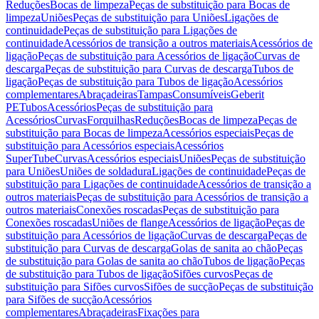
Reduções
Bocas de limpeza
Peças de substituição para Bocas de
limpeza
Uniões
Peças de substituição para Uniões
Ligações de
continuidade
Peças de substituição para Ligações de
continuidade
Acessórios de transição a outros materiais
Acessórios de
ligação
Peças de substituição para Acessórios de ligação
Curvas de
descarga
Peças de substituição para Curvas de descarga
Tubos de
ligação
Peças de substituição para Tubos de ligação
Acessórios
complementares
Abraçadeiras
Tampas
Consumíveis
Geberit
PE
Tubos
Acessórios
Peças de substituição para
Acessórios
Curvas
Forquilhas
Reduções
Bocas de limpeza
Peças de
substituição para Bocas de limpeza
Acessórios especiais
Peças de
substituição para Acessórios especiais
Acessórios
SuperTube
Curvas
Acessórios especiais
Uniões
Peças de substituição
para Uniões
Uniões de soldadura
Ligações de continuidade
Peças de
substituição para Ligações de continuidade
Acessórios de transição a
outros materiais
Peças de substituição para Acessórios de transição a
outros materiais
Conexões roscadas
Peças de substituição para
Conexões roscadas
Uniões de flange
Acessórios de ligação
Peças de
substituição para Acessórios de ligação
Curvas de descarga
Peças de
substituição para Curvas de descarga
Golas de sanita ao chão
Peças
de substituição para Golas de sanita ao chão
Tubos de ligação
Peças
de substituição para Tubos de ligação
Sifões curvos
Peças de
substituição para Sifões curvos
Sifões de sucção
Peças de substituição
para Sifões de sucção
Acessórios
complementares
Abraçadeiras
Fixações para