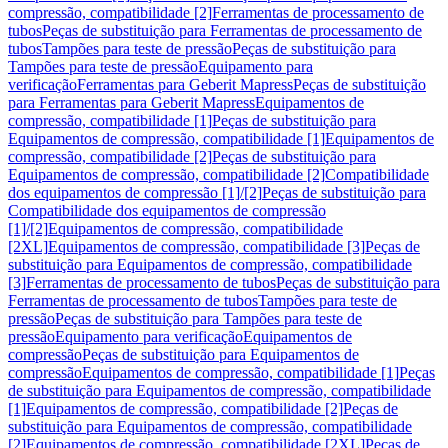
compressão, compatibilidade [2]
Ferramentas de processamento de
tubos
Peças de substituição para Ferramentas de processamento de
tubos
Tampões para teste de pressão
Peças de substituição para
Tampões para teste de pressão
Equipamento para
verificação
Ferramentas para Geberit Mapress
Peças de substituição
para Ferramentas para Geberit Mapress
Equipamentos de
compressão, compatibilidade [1]
Peças de substituição para
Equipamentos de compressão, compatibilidade [1]
Equipamentos de
compressão, compatibilidade [2]
Peças de substituição para
Equipamentos de compressão, compatibilidade [2]
Compatibilidade
dos equipamentos de compressão [1]/[2]
Peças de substituição para
Compatibilidade dos equipamentos de compressão
[1]/[2]
Equipamentos de compressão, compatibilidade
[2XL]
Equipamentos de compressão, compatibilidade [3]
Peças de
substituição para Equipamentos de compressão, compatibilidade
[3]
Ferramentas de processamento de tubos
Peças de substituição para
Ferramentas de processamento de tubos
Tampões para teste de
pressão
Peças de substituição para Tampões para teste de
pressão
Equipamento para verificação
Equipamentos de
compressão
Peças de substituição para Equipamentos de
compressão
Equipamentos de compressão, compatibilidade [1]
Peças
de substituição para Equipamentos de compressão, compatibilidade
[1]
Equipamentos de compressão, compatibilidade [2]
Peças de
substituição para Equipamentos de compressão, compatibilidade
[2]
Equipamentos de compressão, compatibilidade [2XL]
Peças de