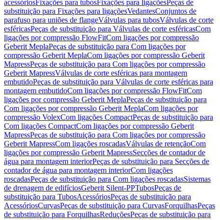
acessórios
Fixações para tubos
Fixações para ligações
Peças de
substituição para Fixações para ligações
Vedantes
Conjuntos de
parafuso para uniões de flange
Válvulas para tubos
Válvulas de corte
esféricas
Peças de substituição para Válvulas de corte esféricas
Com
ligações por compressão FlowFit
Com ligações por compressão
Geberit Mepla
Peças de substituição para Com ligações por
compressão Geberit Mepla
Com ligações por compressão Geberit
Mapress
Peças de substituição para Com ligações por compressão
Geberit Mapress
Válvulas de corte esféricas para montagem
embutido
Peças de substituição para Válvulas de corte esféricas para
montagem embutido
Com ligações por compressão FlowFit
Com
ligações por compressão Geberit Mepla
Peças de substituição para
Com ligações por compressão Geberit Mepla
Com ligações por
compressão Volex
Com ligações Compact
Peças de substituição para
Com ligações Compact
Com ligações por compressão Geberit
Mapress
Peças de substituição para Com ligações por compressão
Geberit Mapress
Com ligações roscadas
Válvulas de retenção
Com
ligações por compressão Geberit Mapress
Secções de contador de
água para montagem interior
Peças de substituição para Secções de
contador de água para montagem interior
Com ligações
roscadas
Peças de substituição para Com ligações roscadas
Sistemas
de drenagem de edifícios
Geberit Silent-PP
Tubos
Peças de
substituição para Tubos
Acessórios
Peças de substituição para
Acessórios
Curvas
Peças de substituição para Curvas
Forquilhas
Peças
de substituição para Forquilhas
Reduções
Peças de substituição para