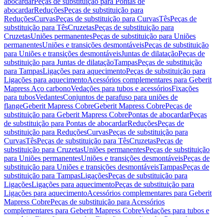
abocardar
Peças de substituição para Pontas de
abocardar
Reduções
Peças de substituição para
Reduções
Curvas
Peças de substituição para Curvas
Tês
Peças de
substituição para Tês
Cruzetas
Peças de substituição para
Cruzetas
Uniões permanentes
Peças de substituição para Uniões
permanentes
Uniões e transições desmontáveis
Peças de substituição
para Uniões e transições desmontáveis
Juntas de dilatação
Peças de
substituição para Juntas de dilatação
Tampas
Peças de substituição
para Tampas
Ligações para aquecimento
Peças de substituição para
Ligações para aquecimento
Acessórios complementares para Geberit
Mapress Aço carbono
Vedações para tubos e acessórios
Fixações
para tubos
Vedantes
Conjuntos de parafuso para uniões de
flange
Geberit Mapress Cobre
Geberit Mapress Cobre
Peças de
substituição para Geberit Mapress Cobre
Pontas de abocardar
Peças
de substituição para Pontas de abocardar
Reduções
Peças de
substituição para Reduções
Curvas
Peças de substituição para
Curvas
Tês
Peças de substituição para Tês
Cruzetas
Peças de
substituição para Cruzetas
Uniões permanentes
Peças de substituição
para Uniões permanentes
Uniões e transições desmontáveis
Peças de
substituição para Uniões e transições desmontáveis
Tampas
Peças de
substituição para Tampas
Ligações
Peças de substituição para
Ligações
Ligações para aquecimento
Peças de substituição para
Ligações para aquecimento
Acessórios complementares para Geberit
Mapress Cobre
Peças de substituição para Acessórios
complementares para Geberit Mapress Cobre
Vedações para tubos e