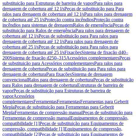
substituição para Estruturas de barreira de vapor
Para ralos para
drenagem de cobertura até 12 l/s
Peças de substituição para Para
ralos para drenagem de cobertura até 12 l/s
Para ralos para drenagem
de cobertura até 25 l/s
Proteção contra incêndios
Proteção contra
incêndios para sistemas de drenagem
Ralos de emergência
Peças de
substituição para Ralos de emergência
Para ralos para drenagem de
cobertura até 12 l/s
Peças de substituição para Para ralos para
drenagem de cobertura até 12 l/s
Para ralos para drenagem de
cobertura até 25 l/s
Peças de substituição para Para ralos para
drenagem de cobertura até 25 l/s
Fixações
Sistema de fixação d40–
200
Sistema de fixação d250–315
Acessórios complementares
Peças
de substituição para Acessórios complementares
Para ralos para
drenagem de cobertura
Peças de substituição para Para ralos para
drenagem de cobertura
Para fixações
Sistema de drenagem
convencional
Ralos para drenagem de cobertura
Peças de substituição
para Ralos para drenagem de cobertura
Estruturas de barreira de
vapor
Peças de substituição para Estruturas de barreira de
vapor
Acessórios
complementares
Ferramentas
Ferramentas
Ferramentas para Geberit
Mepla
Peças de substituição para Ferramentas para Geberit
Mepla
Ferramentas de compressão manual
Peças de substituição para
Ferramentas de compressão manual
Equipamentos de compressão,
compatibilidade [1]
Peças de substituição para Equipamentos de
compressão, compatibilidade [1]
Equipamentos de compressão,
compatibilidade [2]
Peças de substituição para Equipamentos de