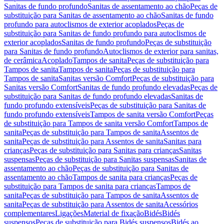
Sanitas de fundo profundo
Sanitas de assentamento ao chão
Peças de
substituição para Sanitas de assentamento ao chão
Sanitas de fundo
profundo para autoclismos de exterior acoplados
Peças de
substituição para Sanitas de fundo profundo para autoclismos de
exterior acoplados
Sanitas de fundo profundo
Peças de substituição
para Sanitas de fundo profundo
Autoclismos de exterior para sanitas,
de cerâmica
Acoplado
Tampos de sanita
Peças de substituição para
Tampos de sanita
Tampos de sanita
Peças de substituição para
Tampos de sanita
Sanitas versão Comfort
Peças de substituição para
Sanitas versão Comfort
Sanitas de fundo profundo elevadas
Peças de
substituição para Sanitas de fundo profundo elevadas
Sanitas de
fundo profundo extensíveis
Peças de substituição para Sanitas de
fundo profundo extensíveis
Tampos de sanita versão Comfort
Peças
de substituição para Tampos de sanita versão Comfort
Tampos de
sanita
Peças de substituição para Tampos de sanita
Assentos de
sanita
Peças de substituição para Assentos de sanita
Sanitas para
crianças
Peças de substituição para Sanitas para crianças
Sanitas
suspensas
Peças de substituição para Sanitas suspensas
Sanitas de
assentamento ao chão
Peças de substituição para Sanitas de
assentamento ao chão
Tampos de sanita para crianças
Peças de
substituição para Tampos de sanita para crianças
Tampos de
sanita
Peças de substituição para Tampos de sanita
Assentos de
sanita
Peças de substituição para Assentos de sanita
Acessórios
complementares
Ligações
Material de fixação
Bidés
Bidés
suspensos
Peças de substituição para Bidés suspensos
Bidés ao