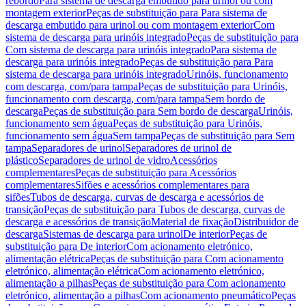
rebordo
Para sistema de descarga embutido para urinol ou com
montagem exterior
Peças de substituição para Para sistema de
descarga embutido para urinol ou com montagem exterior
Com
sistema de descarga para urinóis integrado
Peças de substituição para
Com sistema de descarga para urinóis integrado
Para sistema de
descarga para urinóis integrado
Peças de substituição para Para
sistema de descarga para urinóis integrado
Urinóis, funcionamento
com descarga, com/para tampa
Peças de substituição para Urinóis,
funcionamento com descarga, com/para tampa
Sem bordo de
descarga
Peças de substituição para Sem bordo de descarga
Urinóis,
funcionamento sem água
Peças de substituição para Urinóis,
funcionamento sem água
Sem tampa
Peças de substituição para Sem
tampa
Separadores de urinol
Separadores de urinol de
plástico
Separadores de urinol de vidro
Acessórios
complementares
Peças de substituição para Acessórios
complementares
Sifões e acessórios complementares para
sifões
Tubos de descarga, curvas de descarga e acessórios de
transição
Peças de substituição para Tubos de descarga, curvas de
descarga e acessórios de transição
Material de fixação
Distribuidor de
descarga
Sistemas de descarga para urinol
De interior
Peças de
substituição para De interior
Com acionamento eletrónico,
alimentação elétrica
Peças de substituição para Com acionamento
eletrónico, alimentação elétrica
Com acionamento eletrónico,
alimentação a pilhas
Peças de substituição para Com acionamento
eletrónico, alimentação a pilhas
Com acionamento pneumático
Peças