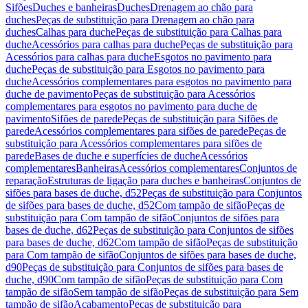
Sifões
Duches e banheiras
Duches
Drenagem ao chão para
duches
Peças de substituição para Drenagem ao chão para
duches
Calhas para duche
Peças de substituição para Calhas para
duche
Acessórios para calhas para duche
Peças de substituição para
Acessórios para calhas para duche
Esgotos no pavimento para
duche
Peças de substituição para Esgotos no pavimento para
duche
Acessórios complementares para esgotos no pavimento para
duche de pavimento
Peças de substituição para Acessórios
complementares para esgotos no pavimento para duche de
pavimento
Sifões de parede
Peças de substituição para Sifões de
parede
Acessórios complementares para sifões de parede
Peças de
substituição para Acessórios complementares para sifões de
parede
Bases de duche e superfícies de duche
Acessórios
complementares
Banheiras
Acessórios complementares
Conjuntos de
reparação
Estruturas de ligação para duches e banheiras
Conjuntos de
sifões para bases de duche, d52
Peças de substituição para Conjuntos
de sifões para bases de duche, d52
Com tampão de sifão
Peças de
substituição para Com tampão de sifão
Conjuntos de sifões para
bases de duche, d62
Peças de substituição para Conjuntos de sifões
para bases de duche, d62
Com tampão de sifão
Peças de substituição
para Com tampão de sifão
Conjuntos de sifões para bases de duche,
d90
Peças de substituição para Conjuntos de sifões para bases de
duche, d90
Com tampão de sifão
Peças de substituição para Com
tampão de sifão
Sem tampão de sifão
Peças de substituição para Sem
tampão de sifão
Acabamento
Peças de substituição para