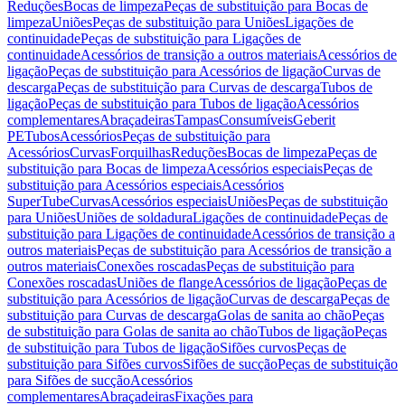
Reduções
Bocas de limpeza
Peças de substituição para Bocas de
limpeza
Uniões
Peças de substituição para Uniões
Ligações de
continuidade
Peças de substituição para Ligações de
continuidade
Acessórios de transição a outros materiais
Acessórios de
ligação
Peças de substituição para Acessórios de ligação
Curvas de
descarga
Peças de substituição para Curvas de descarga
Tubos de
ligação
Peças de substituição para Tubos de ligação
Acessórios
complementares
Abraçadeiras
Tampas
Consumíveis
Geberit
PE
Tubos
Acessórios
Peças de substituição para
Acessórios
Curvas
Forquilhas
Reduções
Bocas de limpeza
Peças de
substituição para Bocas de limpeza
Acessórios especiais
Peças de
substituição para Acessórios especiais
Acessórios
SuperTube
Curvas
Acessórios especiais
Uniões
Peças de substituição
para Uniões
Uniões de soldadura
Ligações de continuidade
Peças de
substituição para Ligações de continuidade
Acessórios de transição a
outros materiais
Peças de substituição para Acessórios de transição a
outros materiais
Conexões roscadas
Peças de substituição para
Conexões roscadas
Uniões de flange
Acessórios de ligação
Peças de
substituição para Acessórios de ligação
Curvas de descarga
Peças de
substituição para Curvas de descarga
Golas de sanita ao chão
Peças
de substituição para Golas de sanita ao chão
Tubos de ligação
Peças
de substituição para Tubos de ligação
Sifões curvos
Peças de
substituição para Sifões curvos
Sifões de sucção
Peças de substituição
para Sifões de sucção
Acessórios
complementares
Abraçadeiras
Fixações para