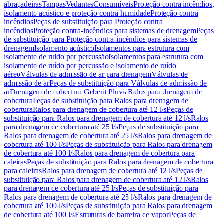
abraçadeiras
Tampas
Vedantes
Consumíveis
Proteção contra incêndios,
isolamento acústico e proteção contra humidade
Proteção contra
incêndios
Peças de substituição para Proteção contra
incêndios
Proteção contra-incêndios para sistemas de drenagem
Peças
de substituição para Proteção contra-incêndios para sistemas de
drenagem
Isolamento acústico
Isolamentos para estrutura com
isolamento de ruído por percussão
Isolamentos para estrutura com
isolamento de ruído por percussão e isolamento de ruído
aéreo
Válvulas de admissão de ar para drenagem
Válvulas de
admissão de ar
Peças de substituição para Válvulas de admissão de
ar
Drenagem de cobertura Geberit Pluvia
Ralos para drenagem de
cobertura
Peças de substituição para Ralos para drenagem de
cobertura
Ralos para drenagem de cobertura até 12 l/s
Peças de
substituição para Ralos para drenagem de cobertura até 12 l/s
Ralos
para drenagem de cobertura até 25 l/s
Peças de substituição para
Ralos para drenagem de cobertura até 25 l/s
Ralos para drenagem de
cobertura até 100 l/s
Peças de substituição para Ralos para drenagem
de cobertura até 100 l/s
Ralos para drenagem de cobertura para
caleiras
Peças de substituição para Ralos para drenagem de cobertura
para caleiras
Ralos para drenagem de cobertura até 12 l/s
Peças de
substituição para Ralos para drenagem de cobertura até 12 l/s
Ralos
para drenagem de cobertura até 25 l/s
Peças de substituição para
Ralos para drenagem de cobertura até 25 l/s
Ralos para drenagem de
cobertura até 100 l/s
Peças de substituição para Ralos para drenagem
de cobertura até 100 l/s
Estruturas de barreira de vapor
Peças de