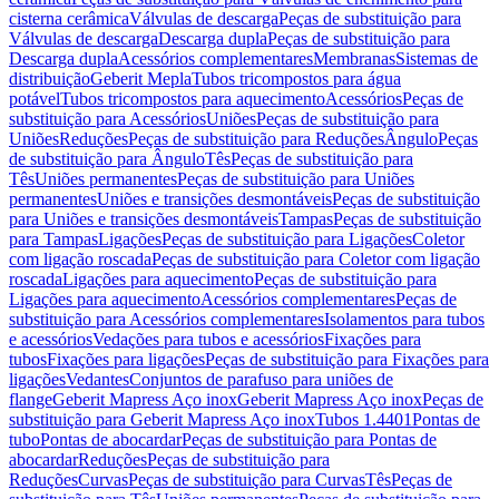
cisterna cerâmica
Válvulas de descarga
Peças de substituição para
Válvulas de descarga
Descarga dupla
Peças de substituição para
Descarga dupla
Acessórios complementares
Membranas
Sistemas de
distribuição
Geberit Mepla
Tubos tricompostos para água
potável
Tubos tricompostos para aquecimento
Acessórios
Peças de
substituição para Acessórios
Uniões
Peças de substituição para
Uniões
Reduções
Peças de substituição para Reduções
Ângulo
Peças
de substituição para Ângulo
Tês
Peças de substituição para
Tês
Uniões permanentes
Peças de substituição para Uniões
permanentes
Uniões e transições desmontáveis
Peças de substituição
para Uniões e transições desmontáveis
Tampas
Peças de substituição
para Tampas
Ligações
Peças de substituição para Ligações
Coletor
com ligação roscada
Peças de substituição para Coletor com ligação
roscada
Ligações para aquecimento
Peças de substituição para
Ligações para aquecimento
Acessórios complementares
Peças de
substituição para Acessórios complementares
Isolamentos para tubos
e acessórios
Vedações para tubos e acessórios
Fixações para
tubos
Fixações para ligações
Peças de substituição para Fixações para
ligações
Vedantes
Conjuntos de parafuso para uniões de
flange
Geberit Mapress Aço inox
Geberit Mapress Aço inox
Peças de
substituição para Geberit Mapress Aço inox
Tubos 1.4401
Pontas de
tubo
Pontas de abocardar
Peças de substituição para Pontas de
abocardar
Reduções
Peças de substituição para
Reduções
Curvas
Peças de substituição para Curvas
Tês
Peças de