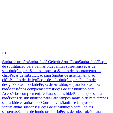
PT
Sanitas e urinóis
Sanitas bidé Geberit AquaClean
Sanitas bidé
Peças
de substituição para Sanitas bidé
Sanitas suspensas
Peças de
substituição para Sanitas suspensas
Sanitas de assentamento ao
chão
Peças de substituição para Sanitas de assentamento ao
chão
Painéis de design
Peças de substituição para Painéis de
design
Para sanitas bidé
Peças de substituição para Para sanitas
bidé
Acessórios complementares
Peças de substituição para
Acessórios complementares
Para sanitas bidé
Para tampos sanita
bidé
Peças de substituição para Para tampos sanita bidé
Para tampos
sanita bidé e sanitas bidé
Consumíveis
Sanitas e tampos de
sanita
Sanitas suspensas
Peças de substituição para Sanitas
suspensas
Sanitas de fundo profundo
Peças de substituição para