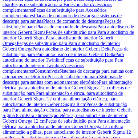
chão
Peças de substituição para Bidés ao chão
Acessórios
complementares
Peças de substituição para Acessórios
complementares
Placas de comando de descarga e sistemas de
descarga para sanitas
Placas de comando de descarga
Peças de
substituição para Placas de comando de descarga
Para autoclismo de
interior Geberit Sigma
Peças de substituição para Para autoclismo de
interior Geberit Sigma
Para autoclismo de interior Geberit
Omega
Peças de substituição para Para autoclismo de interior
Geberit Omega
Para autoclismo de interior Geberit Delta
Peças de
substituição para Para autoclismo de interior Geberit Delta
Para
autoclismo de interior Twinline
Peças de substituição para Para
autoclismo de interior Twinline
Acessórios
complementares
Consumíveis
Sistemas de descarga para sanitas com
acionamento eletrónico
Peças de substituição para Sistemas de
descarga para sanitas com acionamento eletrónico
Para alimentação
elétrica, para autoclismo de interior Geberit Sigma 12 cm
Peças de
substituição para Para alimentação elétrica, para autoclismo de
interior Geberit Sigma 12 cm
Para alimentação elétrica, para
autoclismos de interior Geberit Sigma 8 cm
Peças de substituição
para Para alimentação elétrica, para autoclismos de interior Geberit
Sigma 8 cm
Para alimentação elétrica, para autoclismo de interior
Geberit Omega 12 cm
Peças de substituição para Para alimentação
elétrica, para autoclismo de interior Geberit Omega 12 cm
Para
alimentação a pilhas, para autoclismo de interior Geberit Sigma 12
cm
Peças de substituição para Para alimentação a pilhas, para