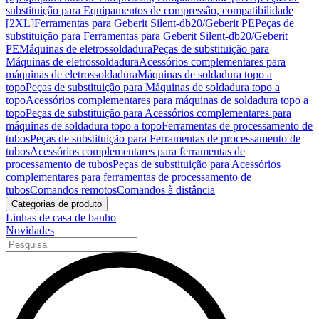
substituição para Equipamentos de compressão, compatibilidade
[2XL]
Ferramentas para Geberit Silent-db20/Geberit PE
Peças de
substituição para Ferramentas para Geberit Silent-db20/Geberit
PE
Máquinas de eletrossoldadura
Peças de substituição para
Máquinas de eletrossoldadura
Acessórios complementares para
máquinas de eletrossoldadura
Máquinas de soldadura topo a
topo
Peças de substituição para Máquinas de soldadura topo a
topo
Acessórios complementares para máquinas de soldadura topo a
topo
Peças de substituição para Acessórios complementares para
máquinas de soldadura topo a topo
Ferramentas de processamento de
tubos
Peças de substituição para Ferramentas de processamento de
tubos
Acessórios complementares para ferramentas de
processamento de tubos
Peças de substituição para Acessórios
complementares para ferramentas de processamento de
tubos
Comandos remotos
Comandos à distância
Categorias de produto
Linhas de casa de banho
Novidades