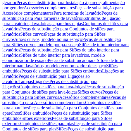
gerador
Peças de substituição para Instalação à parede, alimentação
por gerador
Acessórios complementares
Peças de substituição para
Acessórios complementares
Para torneiras de lavatório
Peças de
substituição para Para torneiras de lavatório
Estruturas de ligação
para lavatórios, lava-loiças, aparelhos e pias
Conjuntos de sifões para
lavatórios
Peças de substituição para Conjuntos de sifões para
lavatórios
Sifões curvos
Peças de substituição para Sifões
curvos
Sifões curvos, modelo poupa-espaço
Peças de substituição
para Sifões curvos, modelo poupa-espaço
Sifões de tubo interior para
lavatórios
Peças de substituição para Sifões de tubo interior para
lavatórios
Sifões de tubo interior para lavatórios, modelo
economizador de espaço
Peças de substituição para Sifões de tubo
interior para lavatórios, modelo economizador de espaço
Sifões
embutidos
Peças de substituição para Sifões embutidos
Ligações ao
lavatório
Peças de substituição para Ligações ao
lavatório
Tampas
Ligações
Peças de substituição para
Ligações
Conjuntos de sifões para lava-loiças
Peças de substituição
para Conjuntos de sifões para lava-loiças
Sifões curvos
Peças de
substituição para Sifões curvos
Acessórios complementares
Peças de
substituição para Acessórios complementares
Conjuntos de sifões
para aparelhos
Peças de substituição para Conjuntos de sifões para
aparelhos
Sifões embutidos
Peças de substituição para Sifões
embutidos
Sifões exteriores
Peças de substituição para Sifões
exteriores
Conjuntos de sifões para pias
Peças de substituição para
Conjuntos de sifões para pias
Sifões
Peças de substituição para