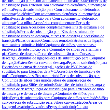
de substituição para Com acionamento pneumático
Exterior
Peças de
substituição para Exterior
Com acionamento eletrónico, alimentação
elétrica
Peças de substituição para Com acionamento eletrónico,
alimentação elétrica
Com acionamento eletrónico, alimentação a
pilhas
Peças de substituição para Com acionamento eletrónico,
alimentação a pilhas
Acessórios complementares
Peças de
substituição para Acessórios complementares
Kits de estrutura e de
substituição
Peças de substituição para Kits de estrutura e de
substituição
Tubos de descarga, curvas de descarga e acessórios de
transição
Placas de acesso
Comandos remotos
Estruturas de ligação
para sanitas, urinóis e bidés
Conjuntos de sifões para sanitas e
pias
Peças de substituição para Conjuntos de sifões para sanitas e
pias
Curvas de descarga
Peças de substituição para Curvas de
descarga
Conjuntos de ligação
Peças de substituição para Conjuntos
de ligação
Extensões da curva de descarga
Peças de substituição para
Extensões da curva de descarga
Ligações de PVC
Peças de
substituição para Ligações de PVC
Acessórios de transição e de
união
Conjuntos de sifões para urinóis
Peças de substituição para
Conjuntos de sifões para urinóis
Sifões de urinóis
Peças de
substituição para Sifões de urinóis
Extensões de tubo de descarga e
de curva de descarga
Peças de substituição para Extensões de tubo
de descarga e de curva de descarga
Conjuntos de sifões para
bidés
Peças de substituição para Conjuntos de sifões para bidés
Sifões
curvos
Peças de substituição para Sifões curvos
Ligações
Áreas de
lavagem
Lavatórios
Lavatórios
Peças de substituição para