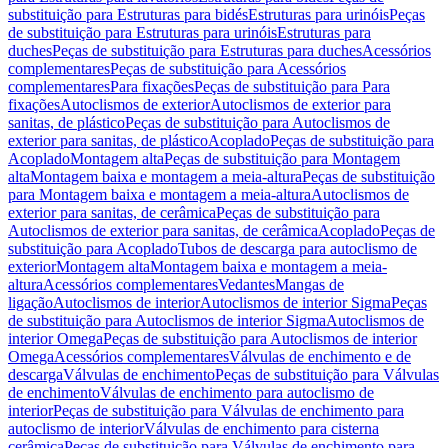
substituição para Estruturas para bidés
Estruturas para urinóis
Peças
de substituição para Estruturas para urinóis
Estruturas para
duches
Peças de substituição para Estruturas para duches
Acessórios
complementares
Peças de substituição para Acessórios
complementares
Para fixações
Peças de substituição para Para
fixações
Autoclismos de exterior
Autoclismos de exterior para
sanitas, de plástico
Peças de substituição para Autoclismos de
exterior para sanitas, de plástico
Acoplado
Peças de substituição para
Acoplado
Montagem alta
Peças de substituição para Montagem
alta
Montagem baixa e montagem a meia-altura
Peças de substituição
para Montagem baixa e montagem a meia-altura
Autoclismos de
exterior para sanitas, de cerâmica
Peças de substituição para
Autoclismos de exterior para sanitas, de cerâmica
Acoplado
Peças de
substituição para Acoplado
Tubos de descarga para autoclismo de
exterior
Montagem alta
Montagem baixa e montagem a meia-
altura
Acessórios complementares
Vedantes
Mangas de
ligação
Autoclismos de interior
Autoclismos de interior Sigma
Peças
de substituição para Autoclismos de interior Sigma
Autoclismos de
interior Omega
Peças de substituição para Autoclismos de interior
Omega
Acessórios complementares
Válvulas de enchimento e de
descarga
Válvulas de enchimento
Peças de substituição para Válvulas
de enchimento
Válvulas de enchimento para autoclismo de
interior
Peças de substituição para Válvulas de enchimento para
autoclismo de interior
Válvulas de enchimento para cisterna
cerâmica
Peças de substituição para Válvulas de enchimento para