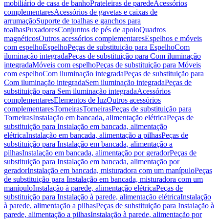
mobiliário de casa de banho
Prateleiras de parede
Acessórios
complementares
Acessórios de gavetas e caixas de
arrumação
Suporte de toalhas e ganchos para
toalhas
Puxadores
Conjuntos de pés de apoio
Quadros
magnéticos
Outros acessórios complementares
Espelhos e móveis
com espelho
Espelho
Peças de substituição para Espelho
Com
iluminação integrada
Peças de substituição para Com iluminação
integrada
Móveis com espelho
Peças de substituição para Móveis
com espelho
Com iluminação integrada
Peças de substituição para
Com iluminação integrada
Sem iluminação integrada
Peças de
substituição para Sem iluminação integrada
Acessórios
complementares
Elementos de luz
Outros acessórios
complementares
Torneiras
Torneiras
Peças de substituição para
Torneiras
Instalação em bancada, alimentação elétrica
Peças de
substituição para Instalação em bancada, alimentação
elétrica
Instalação em bancada, alimentação a pilhas
Peças de
substituição para Instalação em bancada, alimentação a
pilhas
Instalação em bancada, alimentação por gerador
Peças de
substituição para Instalação em bancada, alimentação por
gerador
Instalação em bancada, misturadora com um manípulo
Peças
de substituição para Instalação em bancada, misturadora com um
manípulo
Instalação à parede, alimentação elétrica
Peças de
substituição para Instalação à parede, alimentação elétrica
Instalação
à parede, alimentação a pilhas
Peças de substituição para Instalação à
parede, alimentação a pilhas
Instalação à parede, alimentação por