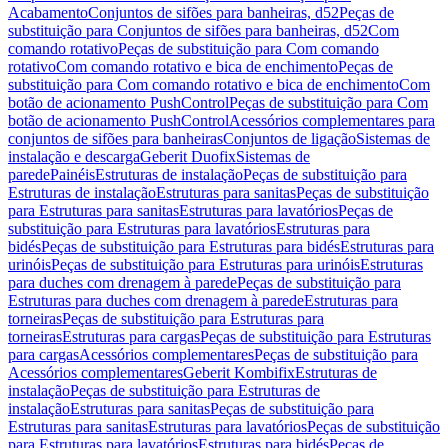
Acabamento
Conjuntos de sifões para banheiras, d52
Peças de
substituição para Conjuntos de sifões para banheiras, d52
Com
comando rotativo
Peças de substituição para Com comando
rotativo
Com comando rotativo e bica de enchimento
Peças de
substituição para Com comando rotativo e bica de enchimento
Com
botão de acionamento PushControl
Peças de substituição para Com
botão de acionamento PushControl
Acessórios complementares para
conjuntos de sifões para banheiras
Conjuntos de ligação
Sistemas de
instalação e descarga
Geberit Duofix
Sistemas de
parede
Painéis
Estruturas de instalação
Peças de substituição para
Estruturas de instalação
Estruturas para sanitas
Peças de substituição
para Estruturas para sanitas
Estruturas para lavatórios
Peças de
substituição para Estruturas para lavatórios
Estruturas para
bidés
Peças de substituição para Estruturas para bidés
Estruturas para
urinóis
Peças de substituição para Estruturas para urinóis
Estruturas
para duches com drenagem à parede
Peças de substituição para
Estruturas para duches com drenagem à parede
Estruturas para
torneiras
Peças de substituição para Estruturas para
torneiras
Estruturas para cargas
Peças de substituição para Estruturas
para cargas
Acessórios complementares
Peças de substituição para
Acessórios complementares
Geberit Kombifix
Estruturas de
instalação
Peças de substituição para Estruturas de
instalação
Estruturas para sanitas
Peças de substituição para
Estruturas para sanitas
Estruturas para lavatórios
Peças de substituição
para Estruturas para lavatórios
Estruturas para bidés
Peças de