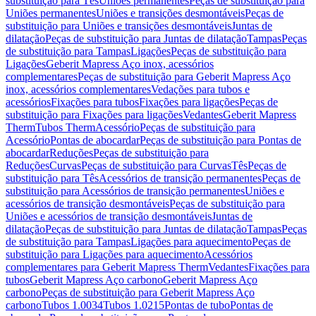
substituição para Tês
Uniões permanentes
Peças de substituição para
Uniões permanentes
Uniões e transições desmontáveis
Peças de
substituição para Uniões e transições desmontáveis
Juntas de
dilatação
Peças de substituição para Juntas de dilatação
Tampas
Peças
de substituição para Tampas
Ligações
Peças de substituição para
Ligações
Geberit Mapress Aço inox, acessórios
complementares
Peças de substituição para Geberit Mapress Aço
inox, acessórios complementares
Vedações para tubos e
acessórios
Fixações para tubos
Fixações para ligações
Peças de
substituição para Fixações para ligações
Vedantes
Geberit Mapress
Therm
Tubos Therm
Acessório
Peças de substituição para
Acessório
Pontas de abocardar
Peças de substituição para Pontas de
abocardar
Reduções
Peças de substituição para
Reduções
Curvas
Peças de substituição para Curvas
Tês
Peças de
substituição para Tês
Acessórios de transição permanentes
Peças de
substituição para Acessórios de transição permanentes
Uniões e
acessórios de transição desmontáveis
Peças de substituição para
Uniões e acessórios de transição desmontáveis
Juntas de
dilatação
Peças de substituição para Juntas de dilatação
Tampas
Peças
de substituição para Tampas
Ligações para aquecimento
Peças de
substituição para Ligações para aquecimento
Acessórios
complementares para Geberit Mapress Therm
Vedantes
Fixações para
tubos
Geberit Mapress Aço carbono
Geberit Mapress Aço
carbono
Peças de substituição para Geberit Mapress Aço
carbono
Tubos 1.0034
Tubos 1.0215
Pontas de tubo
Pontas de