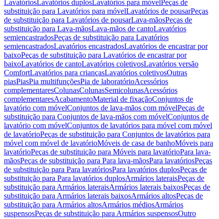
Lavatórios
Lavatórios duplos
Lavatórios para móvel
Peças de
substituição para Lavatórios para móvel
Lavatórios de pousar
Peças
de substituição para Lavatórios de pousar
Lava-mãos
Peças de
substituição para Lava-mãos
Lava-mãos de canto
Lavatórios
semiencastrados
Peças de substituição para Lavatórios
semiencastrados
Lavatórios encastrados
Lavatórios de encastrar por
baixo
Peças de substituição para Lavatórios de encastrar por
baixo
Lavatórios de canto
Lavatórios coletivos
Lavatórios versão
Comfort
Lavatórios para crianças
Lavatórios coletivos
Outras
pias
Pias
Pia multifunções
Pia de laboratório
Acessórios
complementares
Colunas
Colunas
Semicolunas
Acessórios
complementares
Acabamento
Material de fixação
Conjuntos de
lavatório com móvel
Conjuntos de lava-mãos com móvel
Peças de
substituição para Conjuntos de lava-mãos com móvel
Conjuntos de
lavatório com móvel
Conjuntos de lavatórios para móvel com móvel
de lavatório
Peças de substituição para Conjuntos de lavatórios para
móvel com móvel de lavatório
Móveis de casa de banho
Móveis para
lavatório
Peças de substituição para Móveis para lavatório
Para lava-
mãos
Peças de substituição para Para lava-mãos
Para lavatórios
Peças
de substituição para Para lavatórios
Para lavatórios duplos
Peças de
substituição para Para lavatórios duplos
Armários laterais
Peças de
substituição para Armários laterais
Armários laterais baixos
Peças de
substituição para Armários laterais baixos
Armários altos
Peças de
substituição para Armários altos
Armários médios
Armários
suspensos
Peças de substituição para Armários suspensos
Outro