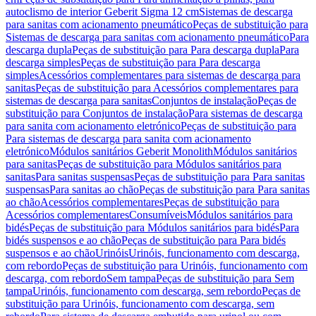
autoclismo de interior Geberit Sigma 12 cm
Sistemas de descarga
para sanitas com acionamento pneumático
Peças de substituição para
Sistemas de descarga para sanitas com acionamento pneumático
Para
descarga dupla
Peças de substituição para Para descarga dupla
Para
descarga simples
Peças de substituição para Para descarga
simples
Acessórios complementares para sistemas de descarga para
sanitas
Peças de substituição para Acessórios complementares para
sistemas de descarga para sanitas
Conjuntos de instalação
Peças de
substituição para Conjuntos de instalação
Para sistemas de descarga
para sanita com acionamento eletrónico
Peças de substituição para
Para sistemas de descarga para sanita com acionamento
eletrónico
Módulos sanitários Geberit Monolith
Módulos sanitários
para sanitas
Peças de substituição para Módulos sanitários para
sanitas
Para sanitas suspensas
Peças de substituição para Para sanitas
suspensas
Para sanitas ao chão
Peças de substituição para Para sanitas
ao chão
Acessórios complementares
Peças de substituição para
Acessórios complementares
Consumíveis
Módulos sanitários para
bidés
Peças de substituição para Módulos sanitários para bidés
Para
bidés suspensos e ao chão
Peças de substituição para Para bidés
suspensos e ao chão
Urinóis
Urinóis, funcionamento com descarga,
com rebordo
Peças de substituição para Urinóis, funcionamento com
descarga, com rebordo
Sem tampa
Peças de substituição para Sem
tampa
Urinóis, funcionamento com descarga, sem rebordo
Peças de
substituição para Urinóis, funcionamento com descarga, sem