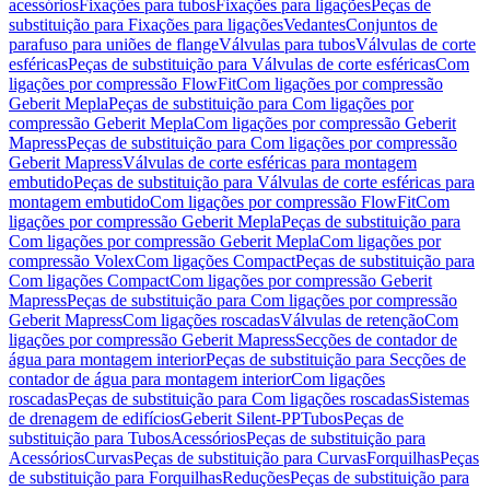
acessórios
Fixações para tubos
Fixações para ligações
Peças de
substituição para Fixações para ligações
Vedantes
Conjuntos de
parafuso para uniões de flange
Válvulas para tubos
Válvulas de corte
esféricas
Peças de substituição para Válvulas de corte esféricas
Com
ligações por compressão FlowFit
Com ligações por compressão
Geberit Mepla
Peças de substituição para Com ligações por
compressão Geberit Mepla
Com ligações por compressão Geberit
Mapress
Peças de substituição para Com ligações por compressão
Geberit Mapress
Válvulas de corte esféricas para montagem
embutido
Peças de substituição para Válvulas de corte esféricas para
montagem embutido
Com ligações por compressão FlowFit
Com
ligações por compressão Geberit Mepla
Peças de substituição para
Com ligações por compressão Geberit Mepla
Com ligações por
compressão Volex
Com ligações Compact
Peças de substituição para
Com ligações Compact
Com ligações por compressão Geberit
Mapress
Peças de substituição para Com ligações por compressão
Geberit Mapress
Com ligações roscadas
Válvulas de retenção
Com
ligações por compressão Geberit Mapress
Secções de contador de
água para montagem interior
Peças de substituição para Secções de
contador de água para montagem interior
Com ligações
roscadas
Peças de substituição para Com ligações roscadas
Sistemas
de drenagem de edifícios
Geberit Silent-PP
Tubos
Peças de
substituição para Tubos
Acessórios
Peças de substituição para
Acessórios
Curvas
Peças de substituição para Curvas
Forquilhas
Peças
de substituição para Forquilhas
Reduções
Peças de substituição para