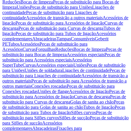
Reduções
Bocas de limpeza
Peças de substituição para Bocas de
limpeza
Uniões
Peças de substituição para Uniões
Ligações de
continuidade
Peças de substituição para Ligações de
continuidade
Acessórios de transição a outros materiais
Acessórios de
ligação
Peças de substituição para Acessórios de ligação
Curvas de
descarga
Peças de substituição para Curvas de descarga
Tubos de
ligação
Peças de substituição para Tubos de ligação
Acessórios
complementares
Abraçadeiras
Tampas
Consumíveis
Geberit
PE
Tubos
Acessórios
Peças de substituição para
Acessórios
Curvas
Forquilhas
Reduções
Bocas de limpeza
Peças de
substituição para Bocas de limpeza
Acessórios especiais
Peças de
substituição para Acessórios especiais
Acessórios
SuperTube
Curvas
Acessórios especiais
Uniões
Peças de substituição
para Uniões
Uniões de soldadura
Ligações de continuidade
Peças de
substituição para Ligações de continuidade
Acessórios de transição a
outros materiais
Peças de substituição para Acessórios de transição a
outros materiais
Conexões roscadas
Peças de substituição para
Conexões roscadas
Uniões de flange
Acessórios de ligação
Peças de
substituição para Acessórios de ligação
Curvas de descarga
Peças de
substituição para Curvas de descarga
Golas de sanita ao chão
Peças
de substituição para Golas de sanita ao chão
Tubos de ligação
Peças
de substituição para Tubos de ligação
Sifões curvos
Peças de
substituição para Sifões curvos
Sifões de sucção
Peças de substituição
para Sifões de sucção
Acessórios
complementares
Abraçadeiras
Fixações para