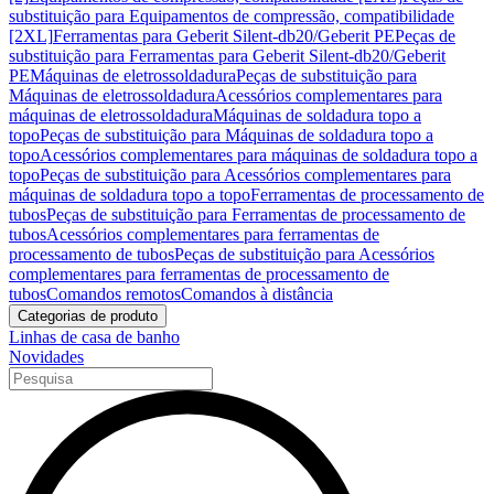
substituição para Equipamentos de compressão, compatibilidade
[2XL]
Ferramentas para Geberit Silent-db20/Geberit PE
Peças de
substituição para Ferramentas para Geberit Silent-db20/Geberit
PE
Máquinas de eletrossoldadura
Peças de substituição para
Máquinas de eletrossoldadura
Acessórios complementares para
máquinas de eletrossoldadura
Máquinas de soldadura topo a
topo
Peças de substituição para Máquinas de soldadura topo a
topo
Acessórios complementares para máquinas de soldadura topo a
topo
Peças de substituição para Acessórios complementares para
máquinas de soldadura topo a topo
Ferramentas de processamento de
tubos
Peças de substituição para Ferramentas de processamento de
tubos
Acessórios complementares para ferramentas de
processamento de tubos
Peças de substituição para Acessórios
complementares para ferramentas de processamento de
tubos
Comandos remotos
Comandos à distância
Categorias de produto
Linhas de casa de banho
Novidades