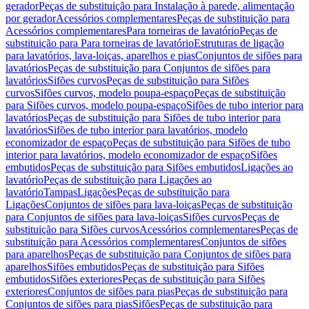
gerador
Peças de substituição para Instalação à parede, alimentação
por gerador
Acessórios complementares
Peças de substituição para
Acessórios complementares
Para torneiras de lavatório
Peças de
substituição para Para torneiras de lavatório
Estruturas de ligação
para lavatórios, lava-loiças, aparelhos e pias
Conjuntos de sifões para
lavatórios
Peças de substituição para Conjuntos de sifões para
lavatórios
Sifões curvos
Peças de substituição para Sifões
curvos
Sifões curvos, modelo poupa-espaço
Peças de substituição
para Sifões curvos, modelo poupa-espaço
Sifões de tubo interior para
lavatórios
Peças de substituição para Sifões de tubo interior para
lavatórios
Sifões de tubo interior para lavatórios, modelo
economizador de espaço
Peças de substituição para Sifões de tubo
interior para lavatórios, modelo economizador de espaço
Sifões
embutidos
Peças de substituição para Sifões embutidos
Ligações ao
lavatório
Peças de substituição para Ligações ao
lavatório
Tampas
Ligações
Peças de substituição para
Ligações
Conjuntos de sifões para lava-loiças
Peças de substituição
para Conjuntos de sifões para lava-loiças
Sifões curvos
Peças de
substituição para Sifões curvos
Acessórios complementares
Peças de
substituição para Acessórios complementares
Conjuntos de sifões
para aparelhos
Peças de substituição para Conjuntos de sifões para
aparelhos
Sifões embutidos
Peças de substituição para Sifões
embutidos
Sifões exteriores
Peças de substituição para Sifões
exteriores
Conjuntos de sifões para pias
Peças de substituição para
Conjuntos de sifões para pias
Sifões
Peças de substituição para