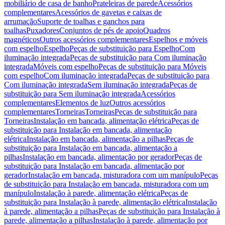
mobiliário de casa de banho
Prateleiras de parede
Acessórios
complementares
Acessórios de gavetas e caixas de
arrumação
Suporte de toalhas e ganchos para
toalhas
Puxadores
Conjuntos de pés de apoio
Quadros
magnéticos
Outros acessórios complementares
Espelhos e móveis
com espelho
Espelho
Peças de substituição para Espelho
Com
iluminação integrada
Peças de substituição para Com iluminação
integrada
Móveis com espelho
Peças de substituição para Móveis
com espelho
Com iluminação integrada
Peças de substituição para
Com iluminação integrada
Sem iluminação integrada
Peças de
substituição para Sem iluminação integrada
Acessórios
complementares
Elementos de luz
Outros acessórios
complementares
Torneiras
Torneiras
Peças de substituição para
Torneiras
Instalação em bancada, alimentação elétrica
Peças de
substituição para Instalação em bancada, alimentação
elétrica
Instalação em bancada, alimentação a pilhas
Peças de
substituição para Instalação em bancada, alimentação a
pilhas
Instalação em bancada, alimentação por gerador
Peças de
substituição para Instalação em bancada, alimentação por
gerador
Instalação em bancada, misturadora com um manípulo
Peças
de substituição para Instalação em bancada, misturadora com um
manípulo
Instalação à parede, alimentação elétrica
Peças de
substituição para Instalação à parede, alimentação elétrica
Instalação
à parede, alimentação a pilhas
Peças de substituição para Instalação à
parede, alimentação a pilhas
Instalação à parede, alimentação por