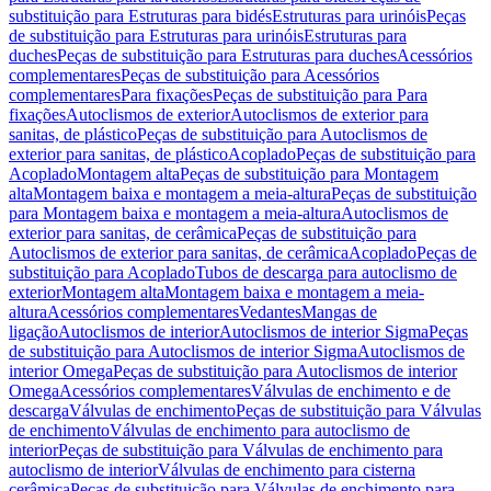
substituição para Estruturas para bidés
Estruturas para urinóis
Peças
de substituição para Estruturas para urinóis
Estruturas para
duches
Peças de substituição para Estruturas para duches
Acessórios
complementares
Peças de substituição para Acessórios
complementares
Para fixações
Peças de substituição para Para
fixações
Autoclismos de exterior
Autoclismos de exterior para
sanitas, de plástico
Peças de substituição para Autoclismos de
exterior para sanitas, de plástico
Acoplado
Peças de substituição para
Acoplado
Montagem alta
Peças de substituição para Montagem
alta
Montagem baixa e montagem a meia-altura
Peças de substituição
para Montagem baixa e montagem a meia-altura
Autoclismos de
exterior para sanitas, de cerâmica
Peças de substituição para
Autoclismos de exterior para sanitas, de cerâmica
Acoplado
Peças de
substituição para Acoplado
Tubos de descarga para autoclismo de
exterior
Montagem alta
Montagem baixa e montagem a meia-
altura
Acessórios complementares
Vedantes
Mangas de
ligação
Autoclismos de interior
Autoclismos de interior Sigma
Peças
de substituição para Autoclismos de interior Sigma
Autoclismos de
interior Omega
Peças de substituição para Autoclismos de interior
Omega
Acessórios complementares
Válvulas de enchimento e de
descarga
Válvulas de enchimento
Peças de substituição para Válvulas
de enchimento
Válvulas de enchimento para autoclismo de
interior
Peças de substituição para Válvulas de enchimento para
autoclismo de interior
Válvulas de enchimento para cisterna
cerâmica
Peças de substituição para Válvulas de enchimento para