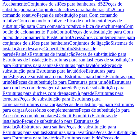
Acabamento
Conjuntos de sifões para banheiras, d52
Peças de
substituição para Conjuntos de sifões para banheiras, d52
Com
comando rotativo
Peças de substituição para Com comando
rotativo
Com comando rotativo e bica de enchimento
Peças de
substituição para Com comando rotativo e bica de enchimento
Com
botão de acionamento PushControl
Peças de substituição para Com
botão de acionamento PushControl
Acessórios complementares para
conjuntos de sifões para banheiras
Conjuntos de ligação
Sistemas de
instalação e descarga
Geberit Duofix
Sistemas de
parede
Painéis
Estruturas de instalação
Peças de substituição para
Estruturas de instalação
Estruturas para sanitas
Peças de substituição
para Estruturas para sanitas
Estruturas para lavatórios
Peças de
substituição para Estruturas para lavatórios
Estruturas para
bidés
Peças de substituição para Estruturas para bidés
Estruturas para
urinóis
Peças de substituição para Estruturas para urinóis
Estruturas
para duches com drenagem à parede
Peças de substituição para
Estruturas para duches com drenagem à parede
Estruturas para
torneiras
Peças de substituição para Estruturas para
torneiras
Estruturas para cargas
Peças de substituição para Estruturas
para cargas
Acessórios complementares
Peças de substituição para
Acessórios complementares
Geberit Kombifix
Estruturas de
instalação
Peças de substituição para Estruturas de
instalação
Estruturas para sanitas
Peças de substituição para
Estruturas para sanitas
Estruturas para lavatórios
Peças de substituição
para Estruturas para lavatórios
Estruturas para bidés
Peças de