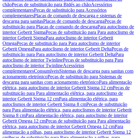
chão
Peças de substituição para Bidés ao chão
Acessórios
complementares
Peças de substituição para Acessórios
complementares
Placas de comando de descarga e sistemas de
descarga para sanitas
Placas de comando de descarga
Peças de
substituição para Placas de comando de descarga
Para autoclismo de
interior Geberit Sigma
Peças de substituição para Para autoclismo de
interior Geberit Sigma
Para autoclismo de interior Geberit
Omega
Peças de substituição para Para autoclismo de interior
Geberit Omega
Para autoclismo de interior Geberit Delta
Peças de
substituição para Para autoclismo de interior Geberit Delta
Para
autoclismo de interior Twinline
Peças de substituição para Para
autoclismo de interior Twinline
Acessórios
complementares
Consumíveis
Sistemas de descarga para sanitas com
acionamento eletrónico
Peças de substituição para Sistemas de
descarga para sanitas com acionamento eletrónico
Para alimentação
elétrica, para autoclismo de interior Geberit Sigma 12 cm
Peças de
substituição para Para alimentação elétrica, para autoclismo de
interior Geberit Sigma 12 cm
Para alimentação elétrica, para
autoclismos de interior Geberit Sigma 8 cm
Peças de substituição
para Para alimentação elétrica, para autoclismos de interior Geberit
Sigma 8 cm
Para alimentação elétrica, para autoclismo de interior
Geberit Omega 12 cm
Peças de substituição para Para alimentação
elétrica, para autoclismo de interior Geberit Omega 12 cm
Para
alimentação a pilhas, para autoclismo de interior Geberit Sigma 12
cm
Peças de substituição para Para alimentação a pilhas, para