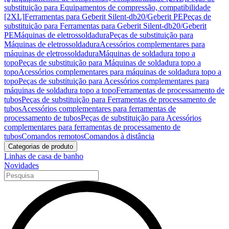
substituição para Equipamentos de compressão, compatibilidade
[2XL]
Ferramentas para Geberit Silent-db20/Geberit PE
Peças de
substituição para Ferramentas para Geberit Silent-db20/Geberit
PE
Máquinas de eletrossoldadura
Peças de substituição para
Máquinas de eletrossoldadura
Acessórios complementares para
máquinas de eletrossoldadura
Máquinas de soldadura topo a
topo
Peças de substituição para Máquinas de soldadura topo a
topo
Acessórios complementares para máquinas de soldadura topo a
topo
Peças de substituição para Acessórios complementares para
máquinas de soldadura topo a topo
Ferramentas de processamento de
tubos
Peças de substituição para Ferramentas de processamento de
tubos
Acessórios complementares para ferramentas de
processamento de tubos
Peças de substituição para Acessórios
complementares para ferramentas de processamento de
tubos
Comandos remotos
Comandos à distância
Categorias de produto
Linhas de casa de banho
Novidades