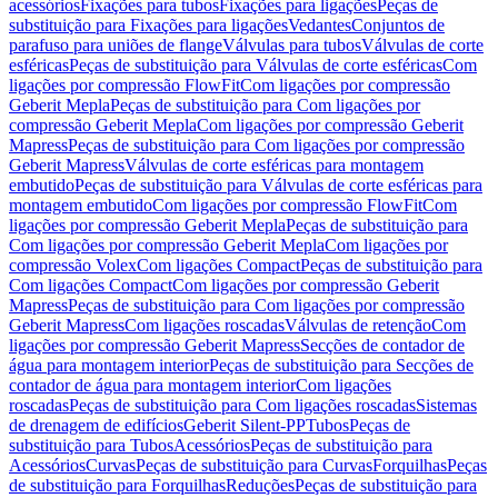
acessórios
Fixações para tubos
Fixações para ligações
Peças de
substituição para Fixações para ligações
Vedantes
Conjuntos de
parafuso para uniões de flange
Válvulas para tubos
Válvulas de corte
esféricas
Peças de substituição para Válvulas de corte esféricas
Com
ligações por compressão FlowFit
Com ligações por compressão
Geberit Mepla
Peças de substituição para Com ligações por
compressão Geberit Mepla
Com ligações por compressão Geberit
Mapress
Peças de substituição para Com ligações por compressão
Geberit Mapress
Válvulas de corte esféricas para montagem
embutido
Peças de substituição para Válvulas de corte esféricas para
montagem embutido
Com ligações por compressão FlowFit
Com
ligações por compressão Geberit Mepla
Peças de substituição para
Com ligações por compressão Geberit Mepla
Com ligações por
compressão Volex
Com ligações Compact
Peças de substituição para
Com ligações Compact
Com ligações por compressão Geberit
Mapress
Peças de substituição para Com ligações por compressão
Geberit Mapress
Com ligações roscadas
Válvulas de retenção
Com
ligações por compressão Geberit Mapress
Secções de contador de
água para montagem interior
Peças de substituição para Secções de
contador de água para montagem interior
Com ligações
roscadas
Peças de substituição para Com ligações roscadas
Sistemas
de drenagem de edifícios
Geberit Silent-PP
Tubos
Peças de
substituição para Tubos
Acessórios
Peças de substituição para
Acessórios
Curvas
Peças de substituição para Curvas
Forquilhas
Peças
de substituição para Forquilhas
Reduções
Peças de substituição para