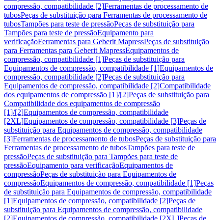
compressão, compatibilidade [2]
Ferramentas de processamento de
tubos
Peças de substituição para Ferramentas de processamento de
tubos
Tampões para teste de pressão
Peças de substituição para
Tampões para teste de pressão
Equipamento para
verificação
Ferramentas para Geberit Mapress
Peças de substituição
para Ferramentas para Geberit Mapress
Equipamentos de
compressão, compatibilidade [1]
Peças de substituição para
Equipamentos de compressão, compatibilidade [1]
Equipamentos de
compressão, compatibilidade [2]
Peças de substituição para
Equipamentos de compressão, compatibilidade [2]
Compatibilidade
dos equipamentos de compressão [1]/[2]
Peças de substituição para
Compatibilidade dos equipamentos de compressão
[1]/[2]
Equipamentos de compressão, compatibilidade
[2XL]
Equipamentos de compressão, compatibilidade [3]
Peças de
substituição para Equipamentos de compressão, compatibilidade
[3]
Ferramentas de processamento de tubos
Peças de substituição para
Ferramentas de processamento de tubos
Tampões para teste de
pressão
Peças de substituição para Tampões para teste de
pressão
Equipamento para verificação
Equipamentos de
compressão
Peças de substituição para Equipamentos de
compressão
Equipamentos de compressão, compatibilidade [1]
Peças
de substituição para Equipamentos de compressão, compatibilidade
[1]
Equipamentos de compressão, compatibilidade [2]
Peças de
substituição para Equipamentos de compressão, compatibilidade
[2]
Equipamentos de compressão, compatibilidade [2XL]
Peças de