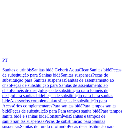
PT
Sanitas e urinóis
Sanitas bidé Geberit AquaClean
Sanitas bidé
Peças
de substituição para Sanitas bidé
Sanitas suspensas
Peças de
substituição para Sanitas suspensas
Sanitas de assentamento ao
chão
Peças de substituição para Sanitas de assentamento ao
chão
Painéis de design
Peças de substituição para Painéis de
design
Para sanitas bidé
Peças de substituição para Para sanitas
bidé
Acessórios complementares
Peças de substituição para
Acessórios complementares
Para sanitas bidé
Para tampos sanita
bidé
Peças de substituição para Para tampos sanita bidé
Para tampos
sanita bidé e sanitas bidé
Consumíveis
Sanitas e tampos de
sanita
Sanitas suspensas
Peças de substituição para Sanitas
suspensas
Sanitas de fundo profundo
Peças de substituição para