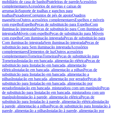
mobiliário de casa de banho
Prateleiras de parede
Acessórios
complementares
Acessórios de gavetas e caixas de
arrumação
Suporte de toalhas e ganchos para
toalhas
Puxadores
Conjuntos de pés de apoio
Quadros
magnéticos
Outros acessórios complementares
Espelhos e móveis
com espelho
Espelho
Peças de substituição para Espelho
Com
iluminação integrada
Peças de substituição para Com iluminação
integrada
Móveis com espelho
Peças de substituição para Móveis
com espelho
Com iluminação integrada
Peças de substituição para
Com iluminação integrada
Sem iluminação integrada
Peças de
substituição para Sem iluminação integrada
Acessórios
complementares
Elementos de luz
Outros acessórios
complementares
Torneiras
Torneiras
Peças de substituição para
Torneiras
Instalação em bancada, alimentação elétrica
Peças de
substituição para Instalação em bancada, alimentação
elétrica
Instalação em bancada, alimentação a pilhas
Peças de
substituição para Instalação em bancada, alimentação a
pilhas
Instalação em bancada, alimentação por gerador
Peças de
substituição para Instalação em bancada, alimentação por
gerador
Instalação em bancada, misturadora com um manípulo
Peças
de substituição para Instalação em bancada, misturadora com um
manípulo
Instalação à parede, alimentação elétrica
Peças de
substituição para Instalação à parede, alimentação elétrica
Instalação
à parede, alimentação a pilhas
Peças de substituição para Instalação à
parede, alimentação a pilhas
Instalação à parede, alimentação por