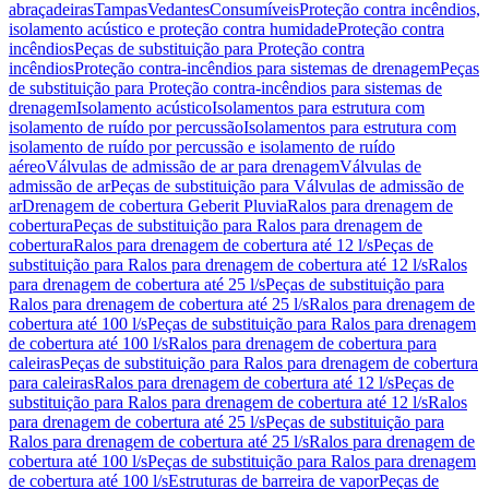
abraçadeiras
Tampas
Vedantes
Consumíveis
Proteção contra incêndios,
isolamento acústico e proteção contra humidade
Proteção contra
incêndios
Peças de substituição para Proteção contra
incêndios
Proteção contra-incêndios para sistemas de drenagem
Peças
de substituição para Proteção contra-incêndios para sistemas de
drenagem
Isolamento acústico
Isolamentos para estrutura com
isolamento de ruído por percussão
Isolamentos para estrutura com
isolamento de ruído por percussão e isolamento de ruído
aéreo
Válvulas de admissão de ar para drenagem
Válvulas de
admissão de ar
Peças de substituição para Válvulas de admissão de
ar
Drenagem de cobertura Geberit Pluvia
Ralos para drenagem de
cobertura
Peças de substituição para Ralos para drenagem de
cobertura
Ralos para drenagem de cobertura até 12 l/s
Peças de
substituição para Ralos para drenagem de cobertura até 12 l/s
Ralos
para drenagem de cobertura até 25 l/s
Peças de substituição para
Ralos para drenagem de cobertura até 25 l/s
Ralos para drenagem de
cobertura até 100 l/s
Peças de substituição para Ralos para drenagem
de cobertura até 100 l/s
Ralos para drenagem de cobertura para
caleiras
Peças de substituição para Ralos para drenagem de cobertura
para caleiras
Ralos para drenagem de cobertura até 12 l/s
Peças de
substituição para Ralos para drenagem de cobertura até 12 l/s
Ralos
para drenagem de cobertura até 25 l/s
Peças de substituição para
Ralos para drenagem de cobertura até 25 l/s
Ralos para drenagem de
cobertura até 100 l/s
Peças de substituição para Ralos para drenagem
de cobertura até 100 l/s
Estruturas de barreira de vapor
Peças de