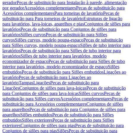
gerador
Peças de substituição para Instalação à parede, alimentação
por gerador
Acessórios complementares
Peças de substituição para
Acessórios complementares
Para torneiras de lavatório
Peças de
substituição para Para torneiras de lavatório
Estruturas de ligação
para lavatórios, lava-loiças, aparelhos e pias
Conjuntos de sifões para
lavatórios
Peças de substituição para Conjuntos de sifões para
lavatórios
Sifões curvos
Peças de substituição para Sifões
curvos
Sifões curvos, modelo poupa-espaço
Peças de substituição
para Sifões curvos, modelo poupa-espaço
Sifões de tubo interior para
lavatórios
Peças de substituição para Sifões de tubo interior para
lavatórios
Sifões de tubo interior para lavatórios, modelo
economizador de espaço
Peças de substituição para Sifões de tubo
interior para lavatórios, modelo economizador de espaço
Sifões
embutidos
Peças de substituição para Sifões embutidos
Ligações ao
lavatório
Peças de substituição para Ligações ao
lavatório
Tampas
Ligações
Peças de substituição para
Ligações
Conjuntos de sifões para lava-loiças
Peças de substituição
para Conjuntos de sifões para lava-loiças
Sifões curvos
Peças de
substituição para Sifões curvos
Acessórios complementares
Peças de
substituição para Acessórios complementares
Conjuntos de sifões
para aparelhos
Peças de substituição para Conjuntos de sifões para
aparelhos
Sifões embutidos
Peças de substituição para Sifões
embutidos
Sifões exteriores
Peças de substituição para Sifões
exteriores
Conjuntos de sifões para pias
Peças de substituição para
Conjuntos de sifões para pias
Sifões
Peças de substituição para