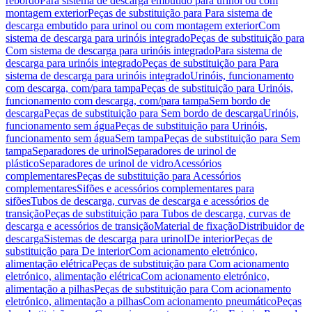
rebordo
Para sistema de descarga embutido para urinol ou com
montagem exterior
Peças de substituição para Para sistema de
descarga embutido para urinol ou com montagem exterior
Com
sistema de descarga para urinóis integrado
Peças de substituição para
Com sistema de descarga para urinóis integrado
Para sistema de
descarga para urinóis integrado
Peças de substituição para Para
sistema de descarga para urinóis integrado
Urinóis, funcionamento
com descarga, com/para tampa
Peças de substituição para Urinóis,
funcionamento com descarga, com/para tampa
Sem bordo de
descarga
Peças de substituição para Sem bordo de descarga
Urinóis,
funcionamento sem água
Peças de substituição para Urinóis,
funcionamento sem água
Sem tampa
Peças de substituição para Sem
tampa
Separadores de urinol
Separadores de urinol de
plástico
Separadores de urinol de vidro
Acessórios
complementares
Peças de substituição para Acessórios
complementares
Sifões e acessórios complementares para
sifões
Tubos de descarga, curvas de descarga e acessórios de
transição
Peças de substituição para Tubos de descarga, curvas de
descarga e acessórios de transição
Material de fixação
Distribuidor de
descarga
Sistemas de descarga para urinol
De interior
Peças de
substituição para De interior
Com acionamento eletrónico,
alimentação elétrica
Peças de substituição para Com acionamento
eletrónico, alimentação elétrica
Com acionamento eletrónico,
alimentação a pilhas
Peças de substituição para Com acionamento
eletrónico, alimentação a pilhas
Com acionamento pneumático
Peças