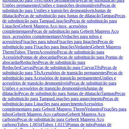
substituição para Tês
Uniões permanentes
Peças de substituição para
Uniões permanentes
Uniões e transições desmontáveis
Peças de
substituição para Uniões e transições desmontáveis
Juntas de
dilatação
Peças de substituição para Juntas de dilatação
Tampas
Peças
de substituição para Tampas
Ligações
Peças de substituição para
Ligações
Geberit Mapress Aço inox, acessórios
complementares
Peças de substituição para Geberit Mapress Aço
inox, acessórios complementares
Vedações para tubos e
acessórios
Fixações para tubos
Fixações para ligações
Peças de
substituição para Fixações para ligações
Vedantes
Geberit Mapress
Therm
Tubos Therm
Acessório
Peças de substituição para
Acessório
Pontas de abocardar
Peças de substituição para Pontas de
abocardar
Reduções
Peças de substituição para
Reduções
Curvas
Peças de substituição para Curvas
Tês
Peças de
substituição para Tês
Acessórios de transição permanentes
Peças de
substituição para Acessórios de transição permanentes
Uniões e
acessórios de transição desmontáveis
Peças de substituição para
Uniões e acessórios de transição desmontáveis
Juntas de
dilatação
Peças de substituição para Juntas de dilatação
Tampas
Peças
de substituição para Tampas
Ligações para aquecimento
Peças de
substituição para Ligações para aquecimento
Acessórios
complementares para Geberit Mapress Therm
Vedantes
Fixações para
tubos
Geberit Mapress Aço carbono
Geberit Mapress Aço
carbono
Peças de substituição para Geberit Mapress Aço
carbono
Tubos 1.0034
Tubos 1.0215
Pontas de tubo
Pontas de