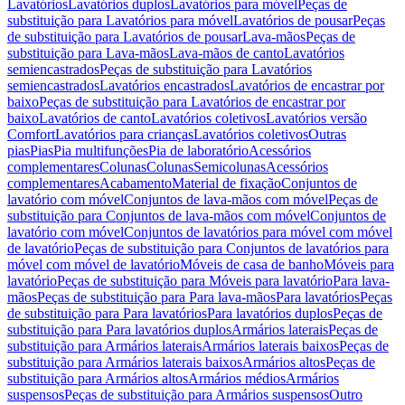
Lavatórios
Lavatórios duplos
Lavatórios para móvel
Peças de
substituição para Lavatórios para móvel
Lavatórios de pousar
Peças
de substituição para Lavatórios de pousar
Lava-mãos
Peças de
substituição para Lava-mãos
Lava-mãos de canto
Lavatórios
semiencastrados
Peças de substituição para Lavatórios
semiencastrados
Lavatórios encastrados
Lavatórios de encastrar por
baixo
Peças de substituição para Lavatórios de encastrar por
baixo
Lavatórios de canto
Lavatórios coletivos
Lavatórios versão
Comfort
Lavatórios para crianças
Lavatórios coletivos
Outras
pias
Pias
Pia multifunções
Pia de laboratório
Acessórios
complementares
Colunas
Colunas
Semicolunas
Acessórios
complementares
Acabamento
Material de fixação
Conjuntos de
lavatório com móvel
Conjuntos de lava-mãos com móvel
Peças de
substituição para Conjuntos de lava-mãos com móvel
Conjuntos de
lavatório com móvel
Conjuntos de lavatórios para móvel com móvel
de lavatório
Peças de substituição para Conjuntos de lavatórios para
móvel com móvel de lavatório
Móveis de casa de banho
Móveis para
lavatório
Peças de substituição para Móveis para lavatório
Para lava-
mãos
Peças de substituição para Para lava-mãos
Para lavatórios
Peças
de substituição para Para lavatórios
Para lavatórios duplos
Peças de
substituição para Para lavatórios duplos
Armários laterais
Peças de
substituição para Armários laterais
Armários laterais baixos
Peças de
substituição para Armários laterais baixos
Armários altos
Peças de
substituição para Armários altos
Armários médios
Armários
suspensos
Peças de substituição para Armários suspensos
Outro