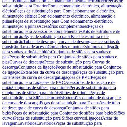
de substituição para Com acionamento pneumático
Exterior
Peças de
substituição para Exterior
Com acionamento eletrónico, alimentação
elétrica
Peças de substituição para Com acionamento eletrónico,
alimentação elétrica
Com acionamento eletrónico, alimentação a
pilhas
Peças de substituição para Com acionamento eletrónico,
alimentação a pilhas
Acessórios complementares
Peças de
substituição para Acessórios complementares
Kits de estrutura e de
substituição
Peças de substituição para Kits de estrutura e de
substituição
Tubos de descarga, curvas de descarga e acessórios de
transição
Placas de acesso
Comandos remotos
Estruturas de ligação
para sanitas, urinóis e bidés
Conjuntos de sifões para sanitas e
pias
Peças de substituição para Conjuntos de sifões para sanitas e
pias
Curvas de descarga
Peças de substituição para Curvas de
descarga
Conjuntos de ligação
Peças de substituição para Conjuntos
de ligação
Extensões da curva de descarga
Peças de substituição para
Extensões da curva de descarga
Ligações de PVC
Peças de
substituição para Ligações de PVC
Acessórios de transição e de
união
Conjuntos de sifões para urinóis
Peças de substituição para
Conjuntos de sifões para urinóis
Sifões de urinóis
Peças de
substituição para Sifões de urinóis
Extensões de tubo de descarga e
de curva de descarga
Peças de substituição para Extensões de tubo
de descarga e de curva de descarga
Conjuntos de sifões para
bidés
Peças de substituição para Conjuntos de sifões para bidés
Sifões
curvos
Peças de substituição para Sifões curvos
Ligações
Áreas de
lavagem
Lavatórios
Lavatórios
Peças de substituição para