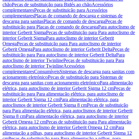
chão
Peças de substituição para Bidés ao chão
Acessórios
complementares
Peças de substituição para Acessórios
complementares
Placas de comando de descarga e sistemas de
descarga para sanitas
Placas de comando de descarga
Peças de
substituição para Placas de comando de descarga
Para autoclismo de
interior Geberit Sigma
Peças de substituição para Para autoclismo de
interior Geberit Sigma
Para autoclismo de interior Geberit
Omega
Peças de substituição para Para autoclismo de interior
Geberit Omega
Para autoclismo de interior Geberit Delta
Peças de
substituição para Para autoclismo de interior Geberit Delta
Para
autoclismo de interior Twinline
Peças de substituição para Para
autoclismo de interior Twinline
Acessórios
complementares
Consumíveis
Sistemas de descarga para sanitas com
acionamento eletrónico
Peças de substituição para Sistemas de
descarga para sanitas com acionamento eletrónico
Para alimentação
elétrica, para autoclismo de interior Geberit Sigma 12 cm
Peças de
substituição para Para alimentação elétrica, para autoclismo de
interior Geberit Sigma 12 cm
Para alimentação elétrica, para
autoclismos de interior Geberit Sigma 8 cm
Peças de substituição
para Para alimentação elétrica, para autoclismos de interior Geberit
Sigma 8 cm
Para alimentação elétrica, para autoclismo de interior
Geberit Omega 12 cm
Peças de substituição para Para alimentação
elétrica, para autoclismo de interior Geberit Omega 12 cm
Para
alimentação a pilhas, para autoclismo de interior Geberit Sigma 12
cm
Peças de substituição para Para alimentação a pilhas, para