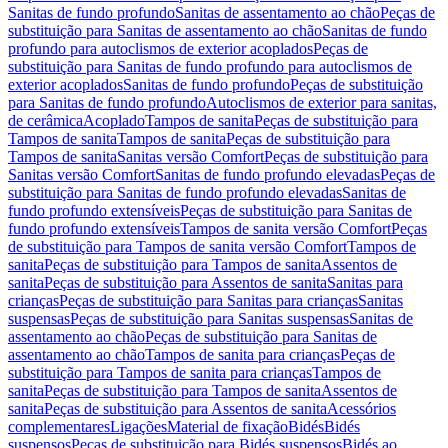
Sanitas de fundo profundo
Sanitas de assentamento ao chão
Peças de
substituição para Sanitas de assentamento ao chão
Sanitas de fundo
profundo para autoclismos de exterior acoplados
Peças de
substituição para Sanitas de fundo profundo para autoclismos de
exterior acoplados
Sanitas de fundo profundo
Peças de substituição
para Sanitas de fundo profundo
Autoclismos de exterior para sanitas,
de cerâmica
Acoplado
Tampos de sanita
Peças de substituição para
Tampos de sanita
Tampos de sanita
Peças de substituição para
Tampos de sanita
Sanitas versão Comfort
Peças de substituição para
Sanitas versão Comfort
Sanitas de fundo profundo elevadas
Peças de
substituição para Sanitas de fundo profundo elevadas
Sanitas de
fundo profundo extensíveis
Peças de substituição para Sanitas de
fundo profundo extensíveis
Tampos de sanita versão Comfort
Peças
de substituição para Tampos de sanita versão Comfort
Tampos de
sanita
Peças de substituição para Tampos de sanita
Assentos de
sanita
Peças de substituição para Assentos de sanita
Sanitas para
crianças
Peças de substituição para Sanitas para crianças
Sanitas
suspensas
Peças de substituição para Sanitas suspensas
Sanitas de
assentamento ao chão
Peças de substituição para Sanitas de
assentamento ao chão
Tampos de sanita para crianças
Peças de
substituição para Tampos de sanita para crianças
Tampos de
sanita
Peças de substituição para Tampos de sanita
Assentos de
sanita
Peças de substituição para Assentos de sanita
Acessórios
complementares
Ligações
Material de fixação
Bidés
Bidés
suspensos
Peças de substituição para Bidés suspensos
Bidés ao