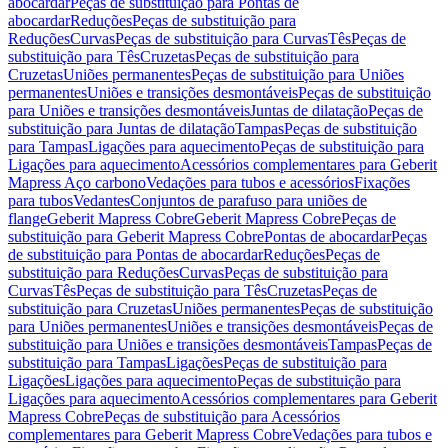
abocardar
Peças de substituição para Pontas de
abocardar
Reduções
Peças de substituição para
Reduções
Curvas
Peças de substituição para Curvas
Tês
Peças de
substituição para Tês
Cruzetas
Peças de substituição para
Cruzetas
Uniões permanentes
Peças de substituição para Uniões
permanentes
Uniões e transições desmontáveis
Peças de substituição
para Uniões e transições desmontáveis
Juntas de dilatação
Peças de
substituição para Juntas de dilatação
Tampas
Peças de substituição
para Tampas
Ligações para aquecimento
Peças de substituição para
Ligações para aquecimento
Acessórios complementares para Geberit
Mapress Aço carbono
Vedações para tubos e acessórios
Fixações
para tubos
Vedantes
Conjuntos de parafuso para uniões de
flange
Geberit Mapress Cobre
Geberit Mapress Cobre
Peças de
substituição para Geberit Mapress Cobre
Pontas de abocardar
Peças
de substituição para Pontas de abocardar
Reduções
Peças de
substituição para Reduções
Curvas
Peças de substituição para
Curvas
Tês
Peças de substituição para Tês
Cruzetas
Peças de
substituição para Cruzetas
Uniões permanentes
Peças de substituição
para Uniões permanentes
Uniões e transições desmontáveis
Peças de
substituição para Uniões e transições desmontáveis
Tampas
Peças de
substituição para Tampas
Ligações
Peças de substituição para
Ligações
Ligações para aquecimento
Peças de substituição para
Ligações para aquecimento
Acessórios complementares para Geberit
Mapress Cobre
Peças de substituição para Acessórios
complementares para Geberit Mapress Cobre
Vedações para tubos e