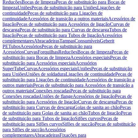
Reduções
Bocas de limpeza
Peças de substituição para Bocas de
limpeza
Uniões
Peças de substituição para Uniões
Ligações de
continuidade
Peças de substituição para Ligações de
continuidade
Acessórios de transição a outros materiais
Acessórios de
ligação
Peças de substituição para Acessórios de ligação
Curvas de
descarga
Peças de substituição para Curvas de descarga
Tubos de
ligação
Peças de substituição para Tubos de ligação
Acessórios
complementares
Abraçadeiras
Tampas
Consumíveis
Geberit
PE
Tubos
Acessórios
Peças de substituição para
Acessórios
Curvas
Forquilhas
Reduções
Bocas de limpeza
Peças de
substituição para Bocas de limpeza
Acessórios especiais
Peças de
substituição para Acessórios especiais
Acessórios
SuperTube
Curvas
Acessórios especiais
Uniões
Peças de substituição
para Uniões
Uniões de soldadura
Ligações de continuidade
Peças de
substituição para Ligações de continuidade
Acessórios de transição a
outros materiais
Peças de substituição para Acessórios de transição a
outros materiais
Conexões roscadas
Peças de substituição para
Conexões roscadas
Uniões de flange
Acessórios de ligação
Peças de
substituição para Acessórios de ligação
Curvas de descarga
Peças de
substituição para Curvas de descarga
Golas de sanita ao chão
Peças
de substituição para Golas de sanita ao chão
Tubos de ligação
Peças
de substituição para Tubos de ligação
Sifões curvos
Peças de
substituição para Sifões curvos
Sifões de sucção
Peças de substituição
para Sifões de sucção
Acessórios
complementares
Abraçadeiras
Fixações para