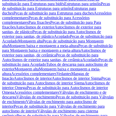
substituição para Estruturas para bidés
Estruturas para urinóis
Peças
de substituição para Estruturas para urinóis
Estruturas para
duches
Peças de substituição para Estruturas para duches
Acessórios
complementares
Peças de substituição para Acessórios
complementares
Para fixações
Peças de substituição para Para
fixações
Autoclismos de exterior
Autoclismos de exterior para
sanitas, de plástico
Peças de substituição para Autoclismos de
exterior para sanitas, de plástico
Acoplado
Peças de substituição para
Acoplado
Montagem alta
Peças de substituição para Montagem
alta
Montagem baixa e montagem a meia-altura
Peças de substituição
para Montagem baixa e montagem a meia-altura
Autoclismos de
exterior para sanitas, de cerâmica
Peças de substituição para
Autoclismos de exterior para sanitas, de cerâmica
Acoplado
Peças de
substituição para Acoplado
Tubos de descarga para autoclismo de
exterior
Montagem alta
Montagem baixa e montagem a meia-
altura
Acessórios complementares
Vedantes
Mangas de
ligação
Autoclismos de interior
Autoclismos de interior Sigma
Peças
de substituição para Autoclismos de interior Sigma
Autoclismos de
interior Omega
Peças de substituição para Autoclismos de interior
Omega
Acessórios complementares
Válvulas de enchimento e de
descarga
Válvulas de enchimento
Peças de substituição para Válvulas
de enchimento
Válvulas de enchimento para autoclismo de
interior
Peças de substituição para Válvulas de enchimento para
autoclismo de interior
Válvulas de enchimento para cisterna
cerâmica
Peças de substituição para Válvulas de enchimento para