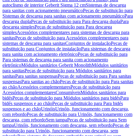
autoclismo de interior Geberit Sigma 12 cm
Sistemas de descarga
para sanitas com acionamento pneumático
Peças de substituição para
Sistemas de descarga para sanitas com acionamento pneumático
Para
descarga dupla
Peças de substituição para Para descarga dupla
Para
descarga simples
Peças de substituição para Para descarga
simples
Acessórios complementares para sistemas de descarga para
sanitas
Peças de substituição para Acessórios complementares para
sistemas de descarga para sanitas
Conjuntos de instalação
Peças de
substituição para Conjuntos de instalação
Para sistemas de descarga
para sanita com acionamento eletrónico
Peças de substituição para
Para sistemas de descarga para sanita com acionamento
eletrónico
Módulos sanitários Geberit Monolith
Módulos sanitários
para sanitas
Peças de substituição para Módulos sanitários para
sanitas
Para sanitas suspensas
Peças de substituição para Para sanitas
suspensas
Para sanitas ao chão
Peças de substituição para Para sanitas
ao chão
Acessórios complementares
Peças de substituição para
Acessórios complementares
Consumíveis
Módulos sanitários para
bidés
Peças de substituição para Módulos sanitários para bidés
Para
bidés suspensos e ao chão
Peças de substituição para Para bidés
suspensos e ao chão
Urinóis
Urinóis, funcionamento com descarga,
com rebordo
Peças de substituição para Urinóis, funcionamento com
descarga, com rebordo
Sem tampa
Peças de substituição para Sem
tampa
Urinóis, funcionamento com descarga, sem rebordo
Peças de
substituição para Urinóis, funcionamento com descarga, sem