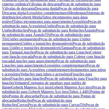
cisterna cerâmica
Válvulas de descarga
Peças de substituição para
Válvulas de descarga
Descarga dupla
Peças de substituição para
Descarga dupla
Acessórios complementares
Membranas
Sistemas de
distribuição
Geberit Mepla
Tubos tricompostos para água
potável
Tubos tricompostos para aquecimento
Acessórios
Peças de
substituição para Acessórios
Uniões
Peças de substituição para
Uniões
Reduções
Peças de substituição para Reduções
Ângulo
Peças
de substituição para Ângulo
Tês
Peças de substituição para
Tês
Uniões permanentes
Peças de substituição para Uniões
permanentes
Uniões e transições desmontáveis
Peças de substituição
para Uniões e transições desmontáveis
Tampas
Peças de substituição
para Tampas
Ligações
Peças de substituição para Ligações
Coletor
com ligação roscada
Peças de substituição para Coletor com ligação
roscada
Ligações para aquecimento
Peças de substituição para
Ligações para aquecimento
Acessórios complementares
Peças de
substituição para Acessórios complementares
Isolamentos para tubos
e acessórios
Vedações para tubos e acessórios
Fixações para
tubos
Fixações para ligações
Peças de substituição para Fixações para
ligações
Vedantes
Conjuntos de parafuso para uniões de
flange
Geberit Mapress Aço inox
Geberit Mapress Aço inox
Peças de
substituição para Geberit Mapress Aço inox
Tubos 1.4401
Pontas de
tubo
Pontas de abocardar
Peças de substituição para Pontas de
abocardar
Reduções
Peças de substituição para
Reduções
Curvas
Peças de substituição para Curvas
Tês
Peças de