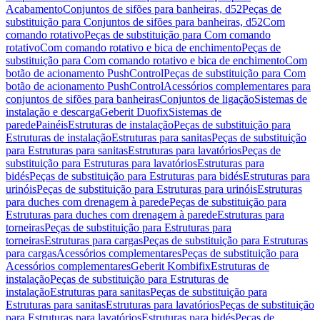
Acabamento
Conjuntos de sifões para banheiras, d52
Peças de
substituição para Conjuntos de sifões para banheiras, d52
Com
comando rotativo
Peças de substituição para Com comando
rotativo
Com comando rotativo e bica de enchimento
Peças de
substituição para Com comando rotativo e bica de enchimento
Com
botão de acionamento PushControl
Peças de substituição para Com
botão de acionamento PushControl
Acessórios complementares para
conjuntos de sifões para banheiras
Conjuntos de ligação
Sistemas de
instalação e descarga
Geberit Duofix
Sistemas de
parede
Painéis
Estruturas de instalação
Peças de substituição para
Estruturas de instalação
Estruturas para sanitas
Peças de substituição
para Estruturas para sanitas
Estruturas para lavatórios
Peças de
substituição para Estruturas para lavatórios
Estruturas para
bidés
Peças de substituição para Estruturas para bidés
Estruturas para
urinóis
Peças de substituição para Estruturas para urinóis
Estruturas
para duches com drenagem à parede
Peças de substituição para
Estruturas para duches com drenagem à parede
Estruturas para
torneiras
Peças de substituição para Estruturas para
torneiras
Estruturas para cargas
Peças de substituição para Estruturas
para cargas
Acessórios complementares
Peças de substituição para
Acessórios complementares
Geberit Kombifix
Estruturas de
instalação
Peças de substituição para Estruturas de
instalação
Estruturas para sanitas
Peças de substituição para
Estruturas para sanitas
Estruturas para lavatórios
Peças de substituição
para Estruturas para lavatórios
Estruturas para bidés
Peças de