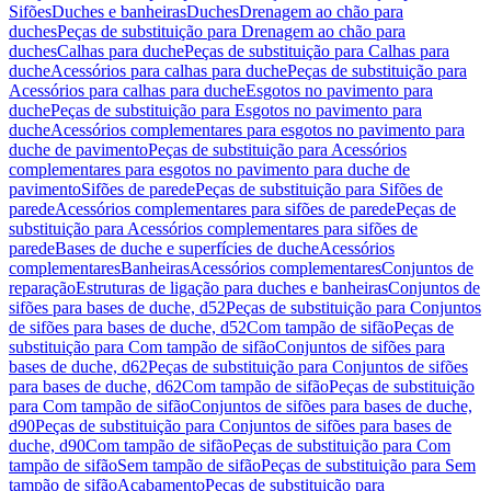
Sifões
Duches e banheiras
Duches
Drenagem ao chão para
duches
Peças de substituição para Drenagem ao chão para
duches
Calhas para duche
Peças de substituição para Calhas para
duche
Acessórios para calhas para duche
Peças de substituição para
Acessórios para calhas para duche
Esgotos no pavimento para
duche
Peças de substituição para Esgotos no pavimento para
duche
Acessórios complementares para esgotos no pavimento para
duche de pavimento
Peças de substituição para Acessórios
complementares para esgotos no pavimento para duche de
pavimento
Sifões de parede
Peças de substituição para Sifões de
parede
Acessórios complementares para sifões de parede
Peças de
substituição para Acessórios complementares para sifões de
parede
Bases de duche e superfícies de duche
Acessórios
complementares
Banheiras
Acessórios complementares
Conjuntos de
reparação
Estruturas de ligação para duches e banheiras
Conjuntos de
sifões para bases de duche, d52
Peças de substituição para Conjuntos
de sifões para bases de duche, d52
Com tampão de sifão
Peças de
substituição para Com tampão de sifão
Conjuntos de sifões para
bases de duche, d62
Peças de substituição para Conjuntos de sifões
para bases de duche, d62
Com tampão de sifão
Peças de substituição
para Com tampão de sifão
Conjuntos de sifões para bases de duche,
d90
Peças de substituição para Conjuntos de sifões para bases de
duche, d90
Com tampão de sifão
Peças de substituição para Com
tampão de sifão
Sem tampão de sifão
Peças de substituição para Sem
tampão de sifão
Acabamento
Peças de substituição para