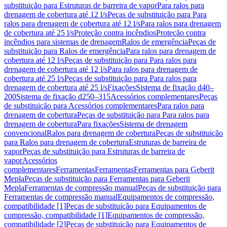
substituição para Estruturas de barreira de vapor
Para ralos para
drenagem de cobertura até 12 l/s
Peças de substituição para Para
ralos para drenagem de cobertura até 12 l/s
Para ralos para drenagem
de cobertura até 25 l/s
Proteção contra incêndios
Proteção contra
incêndios para sistemas de drenagem
Ralos de emergência
Peças de
substituição para Ralos de emergência
Para ralos para drenagem de
cobertura até 12 l/s
Peças de substituição para Para ralos para
drenagem de cobertura até 12 l/s
Para ralos para drenagem de
cobertura até 25 l/s
Peças de substituição para Para ralos para
drenagem de cobertura até 25 l/s
Fixações
Sistema de fixação d40–
200
Sistema de fixação d250–315
Acessórios complementares
Peças
de substituição para Acessórios complementares
Para ralos para
drenagem de cobertura
Peças de substituição para Para ralos para
drenagem de cobertura
Para fixações
Sistema de drenagem
convencional
Ralos para drenagem de cobertura
Peças de substituição
para Ralos para drenagem de cobertura
Estruturas de barreira de
vapor
Peças de substituição para Estruturas de barreira de
vapor
Acessórios
complementares
Ferramentas
Ferramentas
Ferramentas para Geberit
Mepla
Peças de substituição para Ferramentas para Geberit
Mepla
Ferramentas de compressão manual
Peças de substituição para
Ferramentas de compressão manual
Equipamentos de compressão,
compatibilidade [1]
Peças de substituição para Equipamentos de
compressão, compatibilidade [1]
Equipamentos de compressão,
compatibilidade [2]
Peças de substituição para Equipamentos de