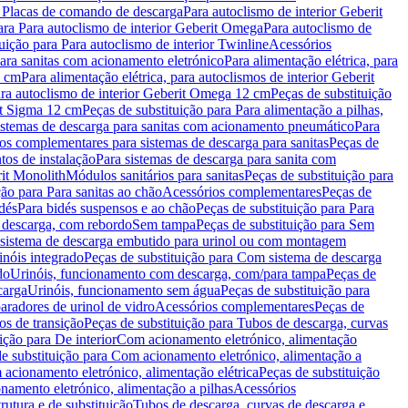
a Placas de comando de descarga
Para autoclismo de interior Geberit
ara Para autoclismo de interior Geberit Omega
Para autoclismo de
uição para Para autoclismo de interior Twinline
Acessórios
para sanitas com acionamento eletrónico
Para alimentação elétrica, para
2 cm
Para alimentação elétrica, para autoclismos de interior Geberit
para autoclismo de interior Geberit Omega 12 cm
Peças de substituição
rit Sigma 12 cm
Peças de substituição para Para alimentação a pilhas,
Sistemas de descarga para sanitas com acionamento pneumático
Para
os complementares para sistemas de descarga para sanitas
Peças de
tos de instalação
Para sistemas de descarga para sanita com
it Monolith
Módulos sanitários para sanitas
Peças de substituição para
ção para Para sanitas ao chão
Acessórios complementares
Peças de
dés
Para bidés suspensos e ao chão
Peças de substituição para Para
 descarga, com rebordo
Sem tampa
Peças de substituição para Sem
 sistema de descarga embutido para urinol ou com montagem
inóis integrado
Peças de substituição para Com sistema de descarga
do
Urinóis, funcionamento com descarga, com/para tampa
Peças de
carga
Urinóis, funcionamento sem água
Peças de substituição para
aradores de urinol de vidro
Acessórios complementares
Peças de
os de transição
Peças de substituição para Tubos de descarga, curvas
ição para De interior
Com acionamento eletrónico, alimentação
e substituição para Com acionamento eletrónico, alimentação a
acionamento eletrónico, alimentação elétrica
Peças de substituição
namento eletrónico, alimentação a pilhas
Acessórios
rutura e de substituição
Tubos de descarga, curvas de descarga e