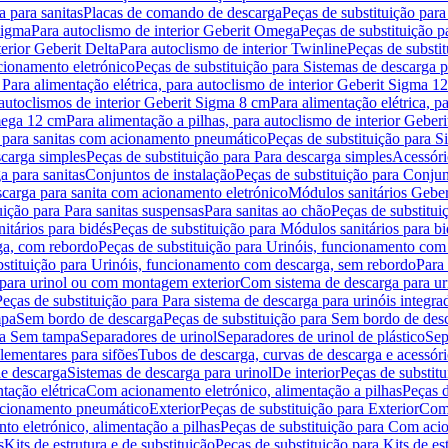
 para sanitas
Placas de comando de descarga
Peças de substituição par
Sigma
Para autoclismo de interior Geberit Omega
Peças de substituição p
terior Geberit Delta
Para autoclismo de interior Twinline
Peças de substit
cionamento eletrónico
Peças de substituição para Sistemas de descarga 
 Para alimentação elétrica, para autoclismo de interior Geberit Sigma 1
 autoclismos de interior Geberit Sigma 8 cm
Para alimentação elétrica, 
Omega 12 cm
Para alimentação a pilhas, para autoclismo de interior Gebe
 para sanitas com acionamento pneumático
Peças de substituição para 
scarga simples
Peças de substituição para Para descarga simples
Acessóri
a para sanitas
Conjuntos de instalação
Peças de substituição para Conjun
escarga para sanita com acionamento eletrónico
Módulos sanitários Geber
uição para Para sanitas suspensas
Para sanitas ao chão
Peças de substitui
itários para bidés
Peças de substituição para Módulos sanitários para bi
ga, com rebordo
Peças de substituição para Urinóis, funcionamento com
bstituição para Urinóis, funcionamento com descarga, sem rebordo
Para
 para urinol ou com montagem exterior
Com sistema de descarga para ur
Peças de substituição para Para sistema de descarga para urinóis integra
mpa
Sem bordo de descarga
Peças de substituição para Sem bordo de des
ara Sem tampa
Separadores de urinol
Separadores de urinol de plástico
Sep
lementares para sifões
Tubos de descarga, curvas de descarga e acessóri
de descarga
Sistemas de descarga para urinol
De interior
Peças de substitu
tação elétrica
Com acionamento eletrónico, alimentação a pilhas
Peças d
acionamento pneumático
Exterior
Peças de substituição para Exterior
Com 
o eletrónico, alimentação a pilhas
Peças de substituição para Com acio
s
Kits de estrutura e de substituição
Peças de substituição para Kits de est