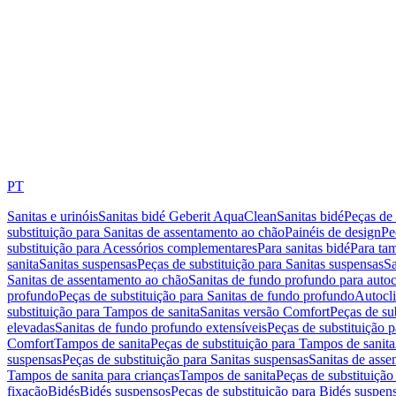
PT
Sanitas e urinóis
Sanitas bidé Geberit AquaClean
Sanitas bidé
Peças de 
substituição para Sanitas de assentamento ao chão
Painéis de design
Pe
substituição para Acessórios complementares
Para sanitas bidé
Para tam
sanita
Sanitas suspensas
Peças de substituição para Sanitas suspensas
Sa
Sanitas de assentamento ao chão
Sanitas de fundo profundo para autoc
profundo
Peças de substituição para Sanitas de fundo profundo
Autocli
substituição para Tampos de sanita
Sanitas versão Comfort
Peças de su
elevadas
Sanitas de fundo profundo extensíveis
Peças de substituição 
Comfort
Tampos de sanita
Peças de substituição para Tampos de sanita
suspensas
Peças de substituição para Sanitas suspensas
Sanitas de ass
Tampos de sanita para crianças
Tampos de sanita
Peças de substituição
fixação
Bidés
Bidés suspensos
Peças de substituição para Bidés suspen