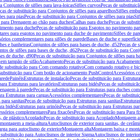
a Conjuntos de sifões para lava-loiças
Sifões curvos
Peças de substituiç
ças de substituição para Conjuntos de sifões para aparelhos
Sifões embu
ões para pias
Peças de substituição para Conjuntos de sifões para pias
Si
o para Drenagem ao chão para duches
Calhas para duche
Peças de substi
imento para duche
Peças de substituição para Esgotos no pavimento pa
tares para esgotos no pavimento para duche de pavimento
Sifões de par
sórios complementares para sifões de parede
Bases de duche e superfíci
ches e banheiras
Conjuntos de sifões para bases de duche, d52
Peças de s
tos de sifões para bases de duche, d62
Peças de substituição para Conj
ses de duche, d90
Peças de substituição para Conjuntos de sifões para b
 Sem tampão de sifão
Acabamento
Peças de substituição para Acabament
de substituição para Com comando rotativo
Com comando rotativo e bic
substituição para Com botão de acionamento PushControl
Acessórios co
arede
Painéis
Estruturas de instalação
Peças de substituição para Estrutura
para Estruturas para lavatórios
Estruturas para bidés
Peças de substituição
renagem à parede
Peças de substituição para Estruturas para duches co
ra Estruturas para cargas
Acessórios complementares
Peças de substitu
 para sanitas
Peças de substituição para Estruturas para sanitas
Estruturas
ara bidés
Estruturas para urinóis
Peças de substituição para Estruturas par
cessórios complementares
Para fixações
Peças de substituição para Para f
, de plástico
Acoplado
Peças de substituição para Acoplado
Montagem al
 montagem a meia-altura
Autoclismos de exterior para sanitas, de cerâm
rga para autoclismo de exterior
Montagem alta
Montagem baixa e monta
 substituição para Autoclismos de interior Sigma
Autoclismos de interi