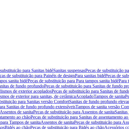
substituição para Sanitas bidé
Sanitas suspensas
Peças de substituição p
ças de substituição para Painéis de design
Para sanitas bidé
Peças de subs
pos sanita bidé
Peças de substituição para Para tampos sanita bidé
Para 
nitas de fundo profundo
Peças de substituição para Sanitas de fundo p
lismos de exterior acoplados
Peças de substituição para Sanitas de fund
smos de exterior para sanitas, de cerâmica
Acoplado
Tampos de sanita
Pe
bstituição para Sanitas versão Comfort
Sanitas de fundo profundo eleva
para Sanitas de fundo profundo extensíveis
Tampos de sanita versão Com
Assentos de sanita
Peças de substituição para Assentos de sanita
Sanitas 
entamento ao chão
Peças de substituição para Sanitas de assentamento ao
 para Tampos de sanita
Assentos de sanita
Peças de substituição para Ass
sos
Bidés ao chão
Peças de substituição para Bidés ao chão
Acessórios c