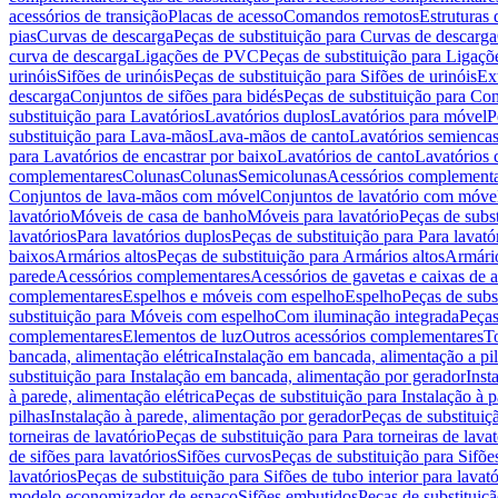
acessórios de transição
Placas de acesso
Comandos remotos
Estruturas 
pias
Curvas de descarga
Peças de substituição para Curvas de descarga
curva de descarga
Ligações de PVC
Peças de substituição para Ligaç
urinóis
Sifões de urinóis
Peças de substituição para Sifões de urinóis
Ex
descarga
Conjuntos de sifões para bidés
Peças de substituição para Con
substituição para Lavatórios
Lavatórios duplos
Lavatórios para móvel
P
substituição para Lava-mãos
Lava-mãos de canto
Lavatórios semiencas
para Lavatórios de encastrar por baixo
Lavatórios de canto
Lavatórios 
complementares
Colunas
Colunas
Semicolunas
Acessórios complementa
Conjuntos de lava-mãos com móvel
Conjuntos de lavatório com móve
lavatório
Móveis de casa de banho
Móveis para lavatório
Peças de subst
lavatórios
Para lavatórios duplos
Peças de substituição para Para lavató
baixos
Armários altos
Peças de substituição para Armários altos
Armári
parede
Acessórios complementares
Acessórios de gavetas e caixas de 
complementares
Espelhos e móveis com espelho
Espelho
Peças de subs
substituição para Móveis com espelho
Com iluminação integrada
Peças
complementares
Elementos de luz
Outros acessórios complementares
T
bancada, alimentação elétrica
Instalação em bancada, alimentação a pi
substituição para Instalação em bancada, alimentação por gerador
Inst
à parede, alimentação elétrica
Peças de substituição para Instalação à p
pilhas
Instalação à parede, alimentação por gerador
Peças de substituiç
torneiras de lavatório
Peças de substituição para Para torneiras de lavat
de sifões para lavatórios
Sifões curvos
Peças de substituição para Sifõe
lavatórios
Peças de substituição para Sifões de tubo interior para lavató
modelo economizador de espaço
Sifões embutidos
Peças de substituiç