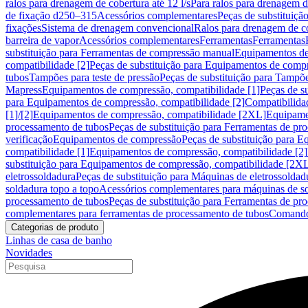
ralos para drenagem de cobertura até 12 l/s
Para ralos para drenagem de
de fixação d250–315
Acessórios complementares
Peças de substituiçã
fixações
Sistema de drenagem convencional
Ralos para drenagem de c
barreira de vapor
Acessórios complementares
Ferramentas
Ferramentas
substituição para Ferramentas de compressão manual
Equipamentos de
compatibilidade [2]
Peças de substituição para Equipamentos de compr
tubos
Tampões para teste de pressão
Peças de substituição para Tampõe
Mapress
Equipamentos de compressão, compatibilidade [1]
Peças de s
para Equipamentos de compressão, compatibilidade [2]
Compatibilida
[1]/[2]
Equipamentos de compressão, compatibilidade [2XL]
Equipamen
processamento de tubos
Peças de substituição para Ferramentas de pr
verificação
Equipamentos de compressão
Peças de substituição para 
compatibilidade [1]
Equipamentos de compressão, compatibilidade [2]
substituição para Equipamentos de compressão, compatibilidade [2X
eletrossoldadura
Peças de substituição para Máquinas de eletrossoldad
soldadura topo a topo
Acessórios complementares para máquinas de so
processamento de tubos
Peças de substituição para Ferramentas de pr
complementares para ferramentas de processamento de tubos
Comando
Categorias de produto
Linhas de casa de banho
Novidades