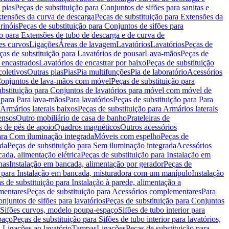
 pias
Peças de substituição para Conjuntos de sifões para sanitas e
tensões da curva de descarga
Peças de substituição para Extensões da
rinóis
Peças de substituição para Conjuntos de sifões para
ão para Extensões de tubo de descarga e de curva de
ões curvos
Ligações
Áreas de lavagem
Lavatórios
Lavatórios
Peças de
ças de substituição para Lavatórios de pousar
Lava-mãos
Peças de
 encastrados
Lavatórios de encastrar por baixo
Peças de substituição
coletivos
Outras pias
Pias
Pia multifunções
Pia de laboratório
Acessórios
onjuntos de lava-mãos com móvel
Peças de substituição para
ubstituição para Conjuntos de lavatórios para móvel com móvel de
 para Para lava-mãos
Para lavatórios
Peças de substituição para Para
Armários laterais baixos
Peças de substituição para Armários laterais
ensos
Outro mobiliário de casa de banho
Prateleiras de
 de pés de apoio
Quadros magnéticos
Outros acessórios
para Com iluminação integrada
Móveis com espelho
Peças de
ada
Peças de substituição para Sem iluminação integrada
Acessórios
ada, alimentação elétrica
Peças de substituição para Instalação em
has
Instalação em bancada, alimentação por gerador
Peças de
o para Instalação em bancada, misturadora com um manípulo
Instalação
s de substituição para Instalação à parede, alimentação a
mentares
Peças de substituição para Acessórios complementares
Para
njuntos de sifões para lavatórios
Peças de substituição para Conjuntos
a Sifões curvos, modelo poupa-espaço
Sifões de tubo interior para
paço
Peças de substituição para Sifões de tubo interior para lavatórios,
a Ligações ao lavatório
Tampas
Ligações
Peças de substituição para