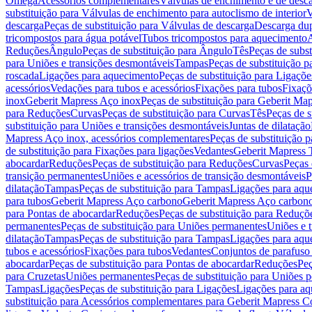
Omega
Acessórios complementares
Válvulas de enchimento e de desc
substituição para Válvulas de enchimento para autoclismo de interior
V
descarga
Peças de substituição para Válvulas de descarga
Descarga du
tricompostos para água potável
Tubos tricompostos para aquecimento
A
Reduções
Ângulo
Peças de substituição para Ângulo
Tês
Peças de subst
para Uniões e transições desmontáveis
Tampas
Peças de substituição 
roscada
Ligações para aquecimento
Peças de substituição para Ligaçõ
acessórios
Vedações para tubos e acessórios
Fixações para tubos
Fixaçõ
inox
Geberit Mapress Aço inox
Peças de substituição para Geberit Ma
para Reduções
Curvas
Peças de substituição para Curvas
Tês
Peças de s
substituição para Uniões e transições desmontáveis
Juntas de dilatação
Mapress Aço inox, acessórios complementares
Peças de substituição 
de substituição para Fixações para ligações
Vedantes
Geberit Mapress
abocardar
Reduções
Peças de substituição para Reduções
Curvas
Peças 
transição permanentes
Uniões e acessórios de transição desmontáveis
P
dilatação
Tampas
Peças de substituição para Tampas
Ligações para aqu
para tubos
Geberit Mapress Aço carbono
Geberit Mapress Aço carbon
para Pontas de abocardar
Reduções
Peças de substituição para Reduçõ
permanentes
Peças de substituição para Uniões permanentes
Uniões e 
dilatação
Tampas
Peças de substituição para Tampas
Ligações para aqu
tubos e acessórios
Fixações para tubos
Vedantes
Conjuntos de parafuso 
abocardar
Peças de substituição para Pontas de abocardar
Reduções
Peç
para Cruzetas
Uniões permanentes
Peças de substituição para Uniões 
Tampas
Ligações
Peças de substituição para Ligações
Ligações para a
substituição para Acessórios complementares para Geberit Mapress C