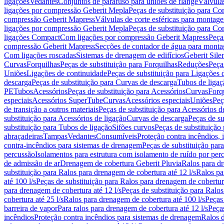
ligações
Vedantes
Conjuntos de parafuso para uniões de flange
Válvula
ligações por compressão Geberit Mepla
Peças de substituição para C
compressão Geberit Mapress
Válvulas de corte esféricas para monta
ligações por compressão Geberit Mepla
Peças de substituição para C
ligações Compact
Com ligações por compressão Geberit Mapress
Peça
compressão Geberit Mapress
Secções de contador de água para monta
Com ligações roscadas
Sistemas de drenagem de edifícios
Geberit Sile
Curvas
Forquilhas
Peças de substituição para Forquilhas
Reduções
Peça
Uniões
Ligações de continuidade
Peças de substituição para Ligações 
descarga
Peças de substituição para Curvas de descarga
Tubos de ligaç
PE
Tubos
Acessórios
Peças de substituição para Acessórios
Curvas
Forq
especiais
Acessórios SuperTube
Curvas
Acessórios especiais
Uniões
Peç
de transição a outros materiais
Peças de substituição para Acessórios de
substituição para Acessórios de ligação
Curvas de descarga
Peças de su
substituição para Tubos de ligação
Sifões curvos
Peças de substituição
abraçadeiras
Tampas
Vedantes
Consumíveis
Proteção contra incêndios,
contra-incêndios para sistemas de drenagem
Peças de substituição par
percussão
Isolamentos para estrutura com isolamento de ruído por per
de admissão de ar
Drenagem de cobertura Geberit Pluvia
Ralos para d
substituição para Ralos para drenagem de cobertura até 12 l/s
Ralos pa
até 100 l/s
Peças de substituição para Ralos para drenagem de cobertura
para drenagem de cobertura até 12 l/s
Peças de substituição para Ralos
cobertura até 25 l/s
Ralos para drenagem de cobertura até 100 l/s
Peças
barreira de vapor
Para ralos para drenagem de cobertura até 12 l/s
Peças
incêndios
Proteção contra incêndios para sistemas de drenagem
Ralos 