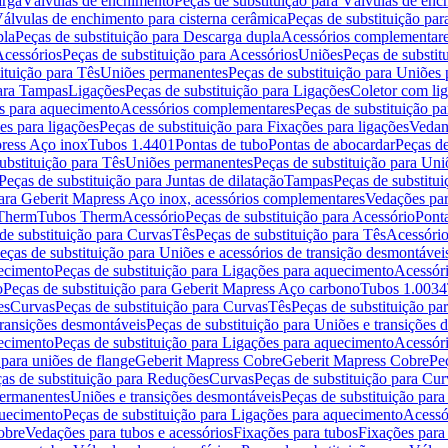
arga
Válvulas de enchimento
Peças de substituição para Válvulas de en
álvulas de enchimento para cisterna cerâmica
Peças de substituição par
pla
Peças de substituição para Descarga dupla
Acessórios complementar
cessórios
Peças de substituição para Acessórios
Uniões
Peças de substit
ituição para Tês
Uniões permanentes
Peças de substituição para Uniões
para Tampas
Ligações
Peças de substituição para Ligações
Coletor com li
es para aquecimento
Acessórios complementares
Peças de substituição p
es para ligações
Peças de substituição para Fixações para ligações
Vedan
press Aço inox
Tubos 1.4401
Pontas de tubo
Pontas de abocardar
Peças de
ubstituição para Tês
Uniões permanentes
Peças de substituição para Un
Peças de substituição para Juntas de dilatação
Tampas
Peças de substitu
para Geberit Mapress Aço inox, acessórios complementares
Vedações par
 Therm
Tubos Therm
Acessório
Peças de substituição para Acessório
Pont
de substituição para Curvas
Tês
Peças de substituição para Tês
Acessório
eças de substituição para Uniões e acessórios de transição desmontávei
ecimento
Peças de substituição para Ligações para aquecimento
Acessór
o
Peças de substituição para Geberit Mapress Aço carbono
Tubos 1.0034
es
Curvas
Peças de substituição para Curvas
Tês
Peças de substituição pa
transições desmontáveis
Peças de substituição para Uniões e transições 
ecimento
Peças de substituição para Ligações para aquecimento
Acessór
para uniões de flange
Geberit Mapress Cobre
Geberit Mapress Cobre
Pe
as de substituição para Reduções
Curvas
Peças de substituição para Cur
permanentes
Uniões e transições desmontáveis
Peças de substituição par
quecimento
Peças de substituição para Ligações para aquecimento
Acessó
obre
Vedações para tubos e acessórios
Fixações para tubos
Fixações para