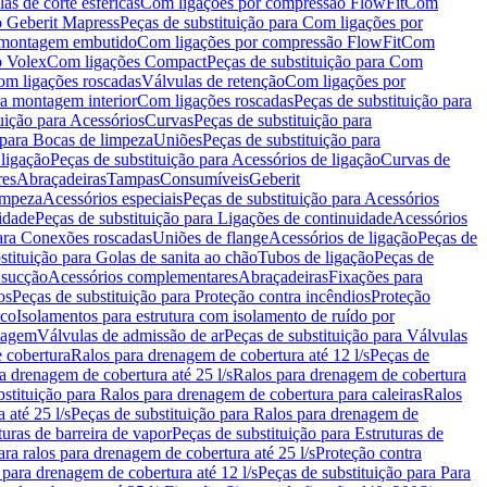
as de corte esféricas
Com ligações por compressão FlowFit
Com
 Geberit Mapress
Peças de substituição para Com ligações por
ra montagem embutido
Com ligações por compressão FlowFit
Com
o Volex
Com ligações Compact
Peças de substituição para Com
m ligações roscadas
Válvulas de retenção
Com ligações por
ra montagem interior
Com ligações roscadas
Peças de substituição para
uição para Acessórios
Curvas
Peças de substituição para
 para Bocas de limpeza
Uniões
Peças de substituição para
 ligação
Peças de substituição para Acessórios de ligação
Curvas de
res
Abraçadeiras
Tampas
Consumíveis
Geberit
limpeza
Acessórios especiais
Peças de substituição para Acessórios
idade
Peças de substituição para Ligações de continuidade
Acessórios
para Conexões roscadas
Uniões de flange
Acessórios de ligação
Peças de
stituição para Golas de sanita ao chão
Tubos de ligação
Peças de
 sucção
Acessórios complementares
Abraçadeiras
Fixações para
os
Peças de substituição para Proteção contra incêndios
Proteção
ico
Isolamentos para estrutura com isolamento de ruído por
enagem
Válvulas de admissão de ar
Peças de substituição para Válvulas
e cobertura
Ralos para drenagem de cobertura até 12 l/s
Peças de
a drenagem de cobertura até 25 l/s
Ralos para drenagem de cobertura
bstituição para Ralos para drenagem de cobertura para caleiras
Ralos
 até 25 l/s
Peças de substituição para Ralos para drenagem de
turas de barreira de vapor
Peças de substituição para Estruturas de
ara ralos para drenagem de cobertura até 25 l/s
Proteção contra
 para drenagem de cobertura até 12 l/s
Peças de substituição para Para