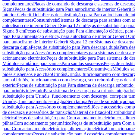
complementares
Placas de comando de descarga e sistemas de descarga
Sigma
Peças de substituição para Para autoclismo de interior Geberit 
interior Geberit Delta
Peças de substituição para Para autoclismo de in
complementares
Consumíveis
Sistemas de descarga para sanitas com a
autoclismo de interior Geberit Sigma 12 cm
Peças de substituição para
Sigma 8 cm
Peças de substituição para Para alimentação elétrica, para
para Para alimentação elétrica, para autoclismo de interior Geberit 
para autoclismo de interior Geberit Sigma 12 cm
Sistemas de descarga
descarga dupla
Peças de substituição para Para descarga dupla
Para de
substituição para Acessórios complementares para sistemas de descarg
acionamento eletrónico
Peças de substituição para Para sistemas de d
Módulos sanitários para sanitas
Para sanitas suspensas
Peças de substit
substituição para Acessórios complementares
Consumíveis
Módulos san
bidés suspensos e ao chão
Urinóis
Urinóis, funcionamento com descar
tampa
Urinóis, funcionamento com descarga, sem rebordo
Peças de su
exterior
Peças de substituição para Para sistema de descarga embutido
para urinóis integrado
Para sistema de descarga para urinóis integrado
substituição para Urinóis, funcionamento com descarga, com/para ta
Urinóis, funcionamento sem água
Sem tampa
Peças de substituição p
substituição para Acessórios complementares
Sifões e acessórios comp
de descarga e acessórios de transição
Material de fixação
Distribuidor 
elétrica
Peças de substituição para Com acionamento eletrónico, alimen
pilhas
Com acionamento pneumático
Peças de substituição para Com 
para Com acionamento eletrónico, alimentação elétrica
Com acionament
complementares
Peças de substituição para Acessórios complementare