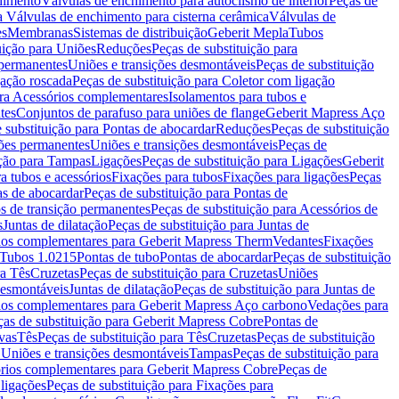
chimento
Válvulas de enchimento para autoclismo de interior
Peças de
a Válvulas de enchimento para cisterna cerâmica
Válvulas de
es
Membranas
Sistemas de distribuição
Geberit Mepla
Tubos
uição para Uniões
Reduções
Peças de substituição para
 permanentes
Uniões e transições desmontáveis
Peças de substituição
gação roscada
Peças de substituição para Coletor com ligação
ara Acessórios complementares
Isolamentos para tubos e
tes
Conjuntos de parafuso para uniões de flange
Geberit Mapress Aço
 substituição para Pontas de abocardar
Reduções
Peças de substituição
iões permanentes
Uniões e transições desmontáveis
Peças de
ição para Tampas
Ligações
Peças de substituição para Ligações
Geberit
a tubos e acessórios
Fixações para tubos
Fixações para ligações
Peças
as de abocardar
Peças de substituição para Pontas de
s de transição permanentes
Peças de substituição para Acessórios de
s
Juntas de dilatação
Peças de substituição para Juntas de
ios complementares para Geberit Mapress Therm
Vedantes
Fixações
Tubos 1.0215
Pontas de tubo
Pontas de abocardar
Peças de substituição
ra Tês
Cruzetas
Peças de substituição para Cruzetas
Uniões
desmontáveis
Juntas de dilatação
Peças de substituição para Juntas de
ios complementares para Geberit Mapress Aço carbono
Vedações para
ças de substituição para Geberit Mapress Cobre
Pontas de
vas
Tês
Peças de substituição para Tês
Cruzetas
Peças de substituição
a Uniões e transições desmontáveis
Tampas
Peças de substituição para
rios complementares para Geberit Mapress Cobre
Peças de
 ligações
Peças de substituição para Fixações para