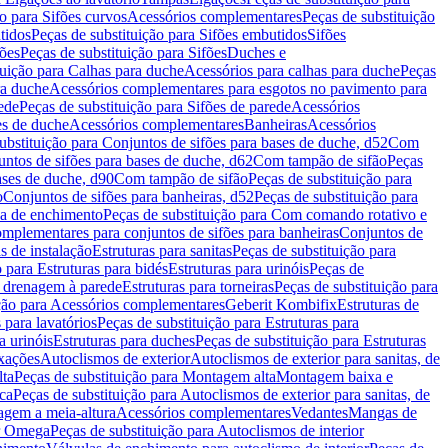
ão para Sifões curvos
Acessórios complementares
Peças de substituição
tidos
Peças de substituição para Sifões embutidos
Sifões
fões
Peças de substituição para Sifões
Duches e
tuição para Calhas para duche
Acessórios para calhas para duche
Peças
ra duche
Acessórios complementares para esgotos no pavimento para
ede
Peças de substituição para Sifões de parede
Acessórios
es de duche
Acessórios complementares
Banheiras
Acessórios
ubstituição para Conjuntos de sifões para bases de duche, d52
Com
untos de sifões para bases de duche, d62
Com tampão de sifão
Peças
ases de duche, d90
Com tampão de sifão
Peças de substituição para
o
Conjuntos de sifões para banheiras, d52
Peças de substituição para
a de enchimento
Peças de substituição para Com comando rotativo e
mplementares para conjuntos de sifões para banheiras
Conjuntos de
s de instalação
Estruturas para sanitas
Peças de substituição para
 para Estruturas para bidés
Estruturas para urinóis
Peças de
m drenagem à parede
Estruturas para torneiras
Peças de substituição para
ição para Acessórios complementares
Geberit Kombifix
Estruturas de
 para lavatórios
Peças de substituição para Estruturas para
a urinóis
Estruturas para duches
Peças de substituição para Estruturas
ixações
Autoclismos de exterior
Autoclismos de exterior para sanitas, de
ta
Peças de substituição para Montagem alta
Montagem baixa e
ica
Peças de substituição para Autoclismos de exterior para sanitas, de
gem a meia-altura
Acessórios complementares
Vedantes
Mangas de
or Omega
Peças de substituição para Autoclismos de interior