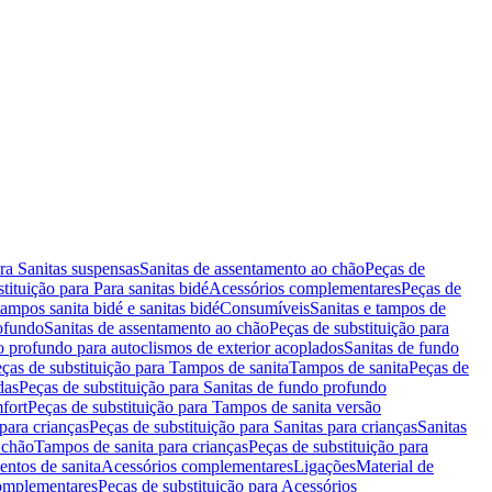
ara Sanitas suspensas
Sanitas de assentamento ao chão
Peças de
tituição para Para sanitas bidé
Acessórios complementares
Peças de
tampos sanita bidé e sanitas bidé
Consumíveis
Sanitas e tampos de
rofundo
Sanitas de assentamento ao chão
Peças de substituição para
o profundo para autoclismos de exterior acoplados
Sanitas de fundo
ças de substituição para Tampos de sanita
Tampos de sanita
Peças de
das
Peças de substituição para Sanitas de fundo profundo
fort
Peças de substituição para Tampos de sanita versão
para crianças
Peças de substituição para Sanitas para crianças
Sanitas
 chão
Tampos de sanita para crianças
Peças de substituição para
entos de sanita
Acessórios complementares
Ligações
Material de
omplementares
Peças de substituição para Acessórios