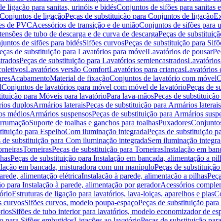
de ligação para sanitas, urinóis e bidés
Conjuntos de sifões para sanitas e
Conjuntos de ligação
Peças de substituição para Conjuntos de ligação
Ex
ões de PVC
Acessórios de transição e de união
Conjuntos de sifões para u
tensões de tubo de descarga e de curva de descarga
Peças de substituiç
juntos de sifões para bidés
Sifões curvos
Peças de substituição para Sif
eças de substituição para Lavatórios para móvel
Lavatórios de pousar
Pe
trados
Peças de substituição para Lavatórios semiencastrados
Lavatórios
coletivos
Lavatórios versão Comfort
Lavatórios para crianças
Lavatórios 
res
Acabamento
Material de fixação
Conjuntos de lavatório com móvel
C
l
Conjuntos de lavatórios para móvel com móvel de lavatório
Peças de s
ituição para Móveis para lavatório
Para lava-mãos
Peças de substituição
rios duplos
Armários laterais
Peças de substituição para Armários laterais
os médios
Armários suspensos
Peças de substituição para Armários susp
arrumação
Suporte de toalhas e ganchos para toalhas
Puxadores
Conjuntos
tituição para Espelho
Com iluminação integrada
Peças de substituição 
 de substituição para Com iluminação integrada
Sem iluminação integr
orneiras
Torneiras
Peças de substituição para Torneiras
Instalação em banc
lhas
Peças de substituição para Instalação em bancada, alimentação a pil
alação em bancada, misturadora com um manípulo
Peças de substituiçã
arede, alimentação elétrica
Instalação à parede, alimentação a pilhas
Peça
ão para Instalação à parede, alimentação por gerador
Acessórios comple
ório
Estruturas de ligação para lavatórios, lava-loiças, aparelhos e pias
Co
s curvos
Sifões curvos, modelo poupa-espaço
Peças de substituição par
rios
Sifões de tubo interior para lavatórios, modelo economizador de es
ão para Sifões embutidos
Ligações ao lavatório
Peças de substituição par