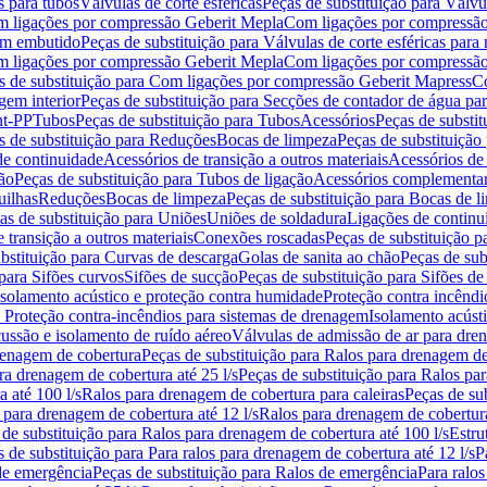
s para tubos
Válvulas de corte esféricas
Peças de substituição para Válvul
om ligações por compressão Geberit Mepla
Com ligações por compressão
gem embutido
Peças de substituição para Válvulas de corte esféricas pa
om ligações por compressão Geberit Mepla
Com ligações por compressã
s de substituição para Com ligações por compressão Geberit Mapress
Co
gem interior
Peças de substituição para Secções de contador de água pa
nt-PP
Tubos
Peças de substituição para Tubos
Acessórios
Peças de substit
s de substituição para Reduções
Bocas de limpeza
Peças de substituição
de continuidade
Acessórios de transição a outros materiais
Acessórios de
ão
Peças de substituição para Tubos de ligação
Acessórios complementa
uilhas
Reduções
Bocas de limpeza
Peças de substituição para Bocas de 
as de substituição para Uniões
Uniões de soldadura
Ligações de continu
 transição a outros materiais
Conexões roscadas
Peças de substituição 
bstituição para Curvas de descarga
Golas de sanita ao chão
Peças de sub
 para Sifões curvos
Sifões de sucção
Peças de substituição para Sifões de
 isolamento acústico e proteção contra humidade
Proteção contra incêndi
a Proteção contra-incêndios para sistemas de drenagem
Isolamento acúst
cussão e isolamento de ruído aéreo
Válvulas de admissão de ar para dr
renagem de cobertura
Peças de substituição para Ralos para drenagem d
ra drenagem de cobertura até 25 l/s
Peças de substituição para Ralos par
 até 100 l/s
Ralos para drenagem de cobertura para caleiras
Peças de su
 para drenagem de cobertura até 12 l/s
Ralos para drenagem de cobertura
 de substituição para Ralos para drenagem de cobertura até 100 l/s
Estru
 de substituição para Para ralos para drenagem de cobertura até 12 l/s
P
de emergência
Peças de substituição para Ralos de emergência
Para ralos