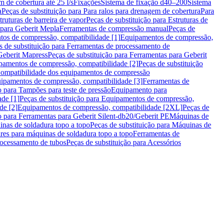
m de cobertura até 25 l/s
Fixações
Sistema de fixação d40–200
Sistema
a
Peças de substituição para Para ralos para drenagem de cobertura
Para
truturas de barreira de vapor
Peças de substituição para Estruturas de
 para Geberit Mepla
Ferramentas de compressão manual
Peças de
tos de compressão, compatibilidade [1]
Equipamentos de compressão,
s de substituição para Ferramentas de processamento de
Geberit Mapress
Peças de substituição para Ferramentas para Geberit
pamentos de compressão, compatibilidade [2]
Peças de substituição
 Compatibilidade dos equipamentos de compressão
uipamentos de compressão, compatibilidade [3]
Ferramentas de
o para Tampões para teste de pressão
Equipamento para
de [1]
Peças de substituição para Equipamentos de compressão,
de [2]
Equipamentos de compressão, compatibilidade [2XL]
Peças de
o para Ferramentas para Geberit Silent-db20/Geberit PE
Máquinas de
nas de soldadura topo a topo
Peças de substituição para Máquinas de
res para máquinas de soldadura topo a topo
Ferramentas de
rocessamento de tubos
Peças de substituição para Acessórios