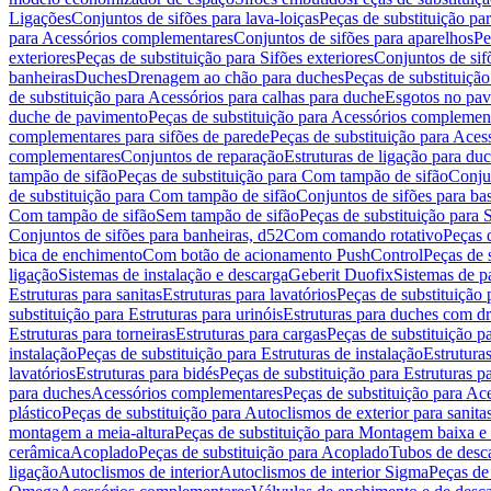
Ligações
Conjuntos de sifões para lava-loiças
Peças de substituição par
para Acessórios complementares
Conjuntos de sifões para aparelhos
Pe
exteriores
Peças de substituição para Sifões exteriores
Conjuntos de sif
banheiras
Duches
Drenagem ao chão para duches
Peças de substituiçã
de substituição para Acessórios para calhas para duche
Esgotos no pav
duche de pavimento
Peças de substituição para Acessórios complemen
complementares para sifões de parede
Peças de substituição para Aces
complementares
Conjuntos de reparação
Estruturas de ligação para du
tampão de sifão
Peças de substituição para Com tampão de sifão
Conjun
de substituição para Com tampão de sifão
Conjuntos de sifões para ba
Com tampão de sifão
Sem tampão de sifão
Peças de substituição para
Conjuntos de sifões para banheiras, d52
Com comando rotativo
Peças 
bica de enchimento
Com botão de acionamento PushControl
Peças de 
ligação
Sistemas de instalação e descarga
Geberit Duofix
Sistemas de p
Estruturas para sanitas
Estruturas para lavatórios
Peças de substituição 
substituição para Estruturas para urinóis
Estruturas para duches com d
Estruturas para torneiras
Estruturas para cargas
Peças de substituição pa
instalação
Peças de substituição para Estruturas de instalação
Estruturas
lavatórios
Estruturas para bidés
Peças de substituição para Estruturas p
para duches
Acessórios complementares
Peças de substituição para A
plástico
Peças de substituição para Autoclismos de exterior para sanitas
montagem a meia-altura
Peças de substituição para Montagem baixa e
cerâmica
Acoplado
Peças de substituição para Acoplado
Tubos de desca
ligação
Autoclismos de interior
Autoclismos de interior Sigma
Peças de