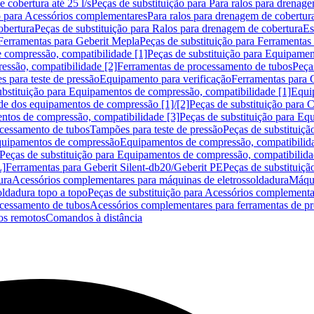
 cobertura até 25 l/s
Peças de substituição para Para ralos para drenage
o para Acessórios complementares
Para ralos para drenagem de cobertur
obertura
Peças de substituição para Ralos para drenagem de cobertura
Es
Ferramentas para Geberit Mepla
Peças de substituição para Ferramentas
 compressão, compatibilidade [1]
Peças de substituição para Equipamen
essão, compatibilidade [2]
Ferramentas de processamento de tubos
Peça
s para teste de pressão
Equipamento para verificação
Ferramentas para 
ubstituição para Equipamentos de compressão, compatibilidade [1]
Equi
de dos equipamentos de compressão [1]/[2]
Peças de substituição para
tos de compressão, compatibilidade [3]
Peças de substituição para Eq
ocessamento de tubos
Tampões para teste de pressão
Peças de substituiçã
Equipamentos de compressão
Equipamentos de compressão, compatibilida
Peças de substituição para Equipamentos de compressão, compatibilida
L]
Ferramentas para Geberit Silent-db20/Geberit PE
Peças de substituiçã
ura
Acessórios complementares para máquinas de eletrossoldadura
Máqui
ldadura topo a topo
Peças de substituição para Acessórios complementa
ocessamento de tubos
Acessórios complementares para ferramentas de p
s remotos
Comandos à distância