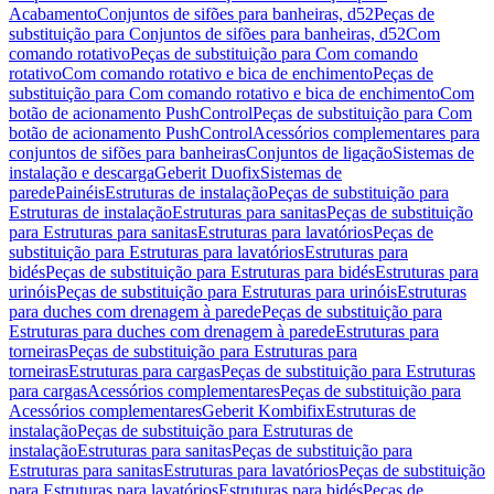
Acabamento
Conjuntos de sifões para banheiras, d52
Peças de
substituição para Conjuntos de sifões para banheiras, d52
Com
comando rotativo
Peças de substituição para Com comando
rotativo
Com comando rotativo e bica de enchimento
Peças de
substituição para Com comando rotativo e bica de enchimento
Com
botão de acionamento PushControl
Peças de substituição para Com
botão de acionamento PushControl
Acessórios complementares para
conjuntos de sifões para banheiras
Conjuntos de ligação
Sistemas de
instalação e descarga
Geberit Duofix
Sistemas de
parede
Painéis
Estruturas de instalação
Peças de substituição para
Estruturas de instalação
Estruturas para sanitas
Peças de substituição
para Estruturas para sanitas
Estruturas para lavatórios
Peças de
substituição para Estruturas para lavatórios
Estruturas para
bidés
Peças de substituição para Estruturas para bidés
Estruturas para
urinóis
Peças de substituição para Estruturas para urinóis
Estruturas
para duches com drenagem à parede
Peças de substituição para
Estruturas para duches com drenagem à parede
Estruturas para
torneiras
Peças de substituição para Estruturas para
torneiras
Estruturas para cargas
Peças de substituição para Estruturas
para cargas
Acessórios complementares
Peças de substituição para
Acessórios complementares
Geberit Kombifix
Estruturas de
instalação
Peças de substituição para Estruturas de
instalação
Estruturas para sanitas
Peças de substituição para
Estruturas para sanitas
Estruturas para lavatórios
Peças de substituição
para Estruturas para lavatórios
Estruturas para bidés
Peças de