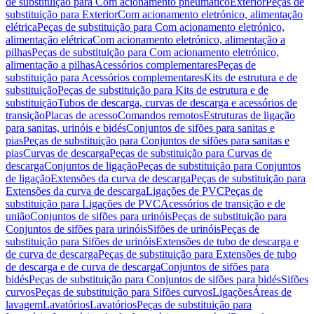
de substituição para Com acionamento pneumático
Exterior
Peças de
substituição para Exterior
Com acionamento eletrónico, alimentação
elétrica
Peças de substituição para Com acionamento eletrónico,
alimentação elétrica
Com acionamento eletrónico, alimentação a
pilhas
Peças de substituição para Com acionamento eletrónico,
alimentação a pilhas
Acessórios complementares
Peças de
substituição para Acessórios complementares
Kits de estrutura e de
substituição
Peças de substituição para Kits de estrutura e de
substituição
Tubos de descarga, curvas de descarga e acessórios de
transição
Placas de acesso
Comandos remotos
Estruturas de ligação
para sanitas, urinóis e bidés
Conjuntos de sifões para sanitas e
pias
Peças de substituição para Conjuntos de sifões para sanitas e
pias
Curvas de descarga
Peças de substituição para Curvas de
descarga
Conjuntos de ligação
Peças de substituição para Conjuntos
de ligação
Extensões da curva de descarga
Peças de substituição para
Extensões da curva de descarga
Ligações de PVC
Peças de
substituição para Ligações de PVC
Acessórios de transição e de
união
Conjuntos de sifões para urinóis
Peças de substituição para
Conjuntos de sifões para urinóis
Sifões de urinóis
Peças de
substituição para Sifões de urinóis
Extensões de tubo de descarga e
de curva de descarga
Peças de substituição para Extensões de tubo
de descarga e de curva de descarga
Conjuntos de sifões para
bidés
Peças de substituição para Conjuntos de sifões para bidés
Sifões
curvos
Peças de substituição para Sifões curvos
Ligações
Áreas de
lavagem
Lavatórios
Lavatórios
Peças de substituição para