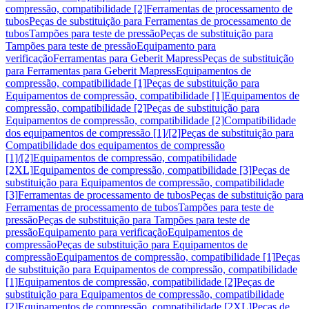
compressão, compatibilidade [2]
Ferramentas de processamento de
tubos
Peças de substituição para Ferramentas de processamento de
tubos
Tampões para teste de pressão
Peças de substituição para
Tampões para teste de pressão
Equipamento para
verificação
Ferramentas para Geberit Mapress
Peças de substituição
para Ferramentas para Geberit Mapress
Equipamentos de
compressão, compatibilidade [1]
Peças de substituição para
Equipamentos de compressão, compatibilidade [1]
Equipamentos de
compressão, compatibilidade [2]
Peças de substituição para
Equipamentos de compressão, compatibilidade [2]
Compatibilidade
dos equipamentos de compressão [1]/[2]
Peças de substituição para
Compatibilidade dos equipamentos de compressão
[1]/[2]
Equipamentos de compressão, compatibilidade
[2XL]
Equipamentos de compressão, compatibilidade [3]
Peças de
substituição para Equipamentos de compressão, compatibilidade
[3]
Ferramentas de processamento de tubos
Peças de substituição para
Ferramentas de processamento de tubos
Tampões para teste de
pressão
Peças de substituição para Tampões para teste de
pressão
Equipamento para verificação
Equipamentos de
compressão
Peças de substituição para Equipamentos de
compressão
Equipamentos de compressão, compatibilidade [1]
Peças
de substituição para Equipamentos de compressão, compatibilidade
[1]
Equipamentos de compressão, compatibilidade [2]
Peças de
substituição para Equipamentos de compressão, compatibilidade
[2]
Equipamentos de compressão, compatibilidade [2XL]
Peças de