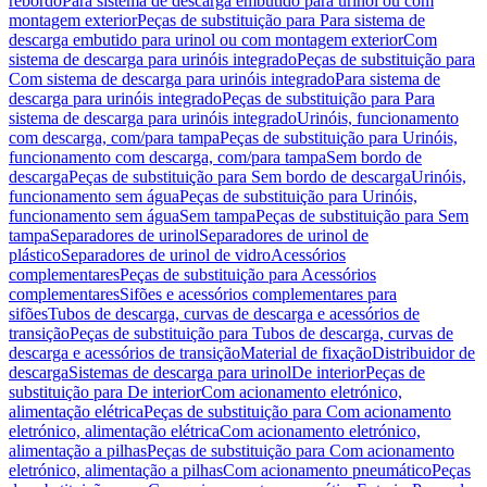
rebordo
Para sistema de descarga embutido para urinol ou com
montagem exterior
Peças de substituição para Para sistema de
descarga embutido para urinol ou com montagem exterior
Com
sistema de descarga para urinóis integrado
Peças de substituição para
Com sistema de descarga para urinóis integrado
Para sistema de
descarga para urinóis integrado
Peças de substituição para Para
sistema de descarga para urinóis integrado
Urinóis, funcionamento
com descarga, com/para tampa
Peças de substituição para Urinóis,
funcionamento com descarga, com/para tampa
Sem bordo de
descarga
Peças de substituição para Sem bordo de descarga
Urinóis,
funcionamento sem água
Peças de substituição para Urinóis,
funcionamento sem água
Sem tampa
Peças de substituição para Sem
tampa
Separadores de urinol
Separadores de urinol de
plástico
Separadores de urinol de vidro
Acessórios
complementares
Peças de substituição para Acessórios
complementares
Sifões e acessórios complementares para
sifões
Tubos de descarga, curvas de descarga e acessórios de
transição
Peças de substituição para Tubos de descarga, curvas de
descarga e acessórios de transição
Material de fixação
Distribuidor de
descarga
Sistemas de descarga para urinol
De interior
Peças de
substituição para De interior
Com acionamento eletrónico,
alimentação elétrica
Peças de substituição para Com acionamento
eletrónico, alimentação elétrica
Com acionamento eletrónico,
alimentação a pilhas
Peças de substituição para Com acionamento
eletrónico, alimentação a pilhas
Com acionamento pneumático
Peças