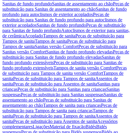
Sanitas de fundo profundo
Sanitas de assentamento ao chão
Peças de
substituição para Sanitas de assentamento ao chão
Sanitas de fundo
profundo para autoclismos de exterior acoplados
Peças de
substituição para Sanitas de fundo profundo para autoclismos de
exterior acoplados
Sanitas de fundo profundo
Peças de substituição
para Sanitas de fundo profundo
Autoclismos de exterior para sanitas,
de cerâmica
Acoplado
Tampos de sanita
Peças de substituição para
Tampos de sanita
Tampos de sanita
Peças de substituição para
Tampos de sanita
Sanitas versão Comfort
Peças de substituição para
Sanitas versão Comfort
Sanitas de fundo profundo elevadas
Peças de
substituição para Sanitas de fundo profundo elevadas
Sanitas de
fundo profundo extensíveis
Peças de substituição para Sanitas de
fundo profundo extensíveis
Tampos de sanita versão Comfort
Peças
de substituição para Tampos de sanita versão Comfort
Tampos de
sanita
Peças de substituição para Tampos de sanita
Assentos de
sanita
Peças de substituição para Assentos de sanita
Sanitas para
crianças
Peças de substituição para Sanitas para crianças
Sanitas
suspensas
Peças de substituição para Sanitas suspensas
Sanitas de
assentamento ao chão
Peças de substituição para Sanitas de
assentamento ao chão
Tampos de sanita para crianças
Peças de
substituição para Tampos de sanita para crianças
Tampos de
sanita
Peças de substituição para Tampos de sanita
Assentos de
sanita
Peças de substituição para Assentos de sanita
Acessórios
complementares
Ligações
Material de fixação
Bidés
Bidés
suspensos
Peças de substituição para Bidés suspensos
Bidés ao