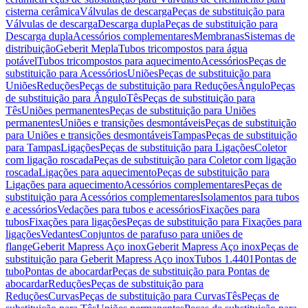
cisterna cerâmica
Válvulas de descarga
Peças de substituição para
Válvulas de descarga
Descarga dupla
Peças de substituição para
Descarga dupla
Acessórios complementares
Membranas
Sistemas de
distribuição
Geberit Mepla
Tubos tricompostos para água
potável
Tubos tricompostos para aquecimento
Acessórios
Peças de
substituição para Acessórios
Uniões
Peças de substituição para
Uniões
Reduções
Peças de substituição para Reduções
Ângulo
Peças
de substituição para Ângulo
Tês
Peças de substituição para
Tês
Uniões permanentes
Peças de substituição para Uniões
permanentes
Uniões e transições desmontáveis
Peças de substituição
para Uniões e transições desmontáveis
Tampas
Peças de substituição
para Tampas
Ligações
Peças de substituição para Ligações
Coletor
com ligação roscada
Peças de substituição para Coletor com ligação
roscada
Ligações para aquecimento
Peças de substituição para
Ligações para aquecimento
Acessórios complementares
Peças de
substituição para Acessórios complementares
Isolamentos para tubos
e acessórios
Vedações para tubos e acessórios
Fixações para
tubos
Fixações para ligações
Peças de substituição para Fixações para
ligações
Vedantes
Conjuntos de parafuso para uniões de
flange
Geberit Mapress Aço inox
Geberit Mapress Aço inox
Peças de
substituição para Geberit Mapress Aço inox
Tubos 1.4401
Pontas de
tubo
Pontas de abocardar
Peças de substituição para Pontas de
abocardar
Reduções
Peças de substituição para
Reduções
Curvas
Peças de substituição para Curvas
Tês
Peças de