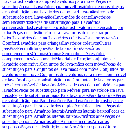
Lavatórios
Lavatórios duplos
Lavatórios para móvel
Peças de
substituição para Lavatórios para móvel
Lavatórios de pousar
Peças
de substituição para Lavatórios de pousar
Lava-mãos
Peças de
substituição para Lava-mãos
Lava-mãos de canto
Lavatórios
semiencastrados
Peças de substituição para Lavatórios
semiencastrados
Lavatórios encastrados
Lavatórios de encastrar por
baixo
Peças de substituição para Lavatórios de encastrar por
baixo
Lavatórios de canto
Lavatórios coletivos
Lavatórios versão
Comfort
Lavatórios para crianças
Lavatórios coletivos
Outras
pias
Pias
Pia multifunções
Pia de laboratório
Acessórios
complementares
Colunas
Colunas
Semicolunas
Acessórios
complementares
Acabamento
Material de fixação
Conjuntos de
lavatório com móvel
Conjuntos de lava-mãos com móvel
Peças de
substituição para Conjuntos de lava-mãos com móvel
Conjuntos de
lavatório com móvel
Conjuntos de lavatórios para móvel com móvel
de lavatório
Peças de substituição para Conjuntos de lavatórios para
móvel com móvel de lavatório
Móveis de casa de banho
Móveis para
lavatório
Peças de substituição para Móveis para lavatório
Para lava-
mãos
Peças de substituição para Para lava-mãos
Para lavatórios
Peças
de substituição para Para lavatórios
Para lavatórios duplos
Peças de
substituição para Para lavatórios duplos
Armários laterais
Peças de
substituição para Armários laterais
Armários laterais baixos
Peças de
substituição para Armários laterais baixos
Armários altos
Peças de
substituição para Armários altos
Armários médios
Armários
suspensos
Peças de substituição para Armários suspensos
Outro