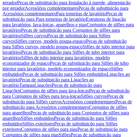
gerador
Peças de substituição para Instalação à parede, alimentação
por gerador
Acessórios complementares
Peças de substituição para
Acessórios complementares
Para torneiras de lavatório
Peças de
substituição para Para torneiras de lavatório
Estruturas de ligação
para lavatórios, lava-loiças, aparelhos e pias
Conjuntos de sifões para
lavatórios
Peças de substituição para Conjuntos de sifões para
lavatórios
Sifões curvos
Peças de substituição para Sifões
curvos
Sifões curvos, modelo poupa-espaço
Peças de substituição
para Sifões curvos, modelo poupa-espaço
Sifões de tubo interior para
lavatórios
Peças de substituição para Sifões de tubo interior para
lavatórios
Sifões de tubo interior para lavatórios, modelo
economizador de espaço
Peças de substituição para Sifões de tubo
interior para lavatórios, modelo economizador de espaço
Sifões
embutidos
Peças de substituição para Sifões embutidos
Ligações ao
lavatório
Peças de substituição para Ligações ao
lavatório
Tampas
Ligações
Peças de substituição para
Ligações
Conjuntos de sifões para lava-loiças
Peças de substituição
para Conjuntos de sifões para lava-loiças
Sifões curvos
Peças de
substituição para Sifões curvos
Acessórios complementares
Peças de
substituição para Acessórios complementares
Conjuntos de sifões
para aparelhos
Peças de substituição para Conjuntos de sifões para
aparelhos
Sifões embutidos
Peças de substituição para Sifões
embutidos
Sifões exteriores
Peças de substituição para Sifões
exteriores
Conjuntos de sifões para pias
Peças de substituição para
Conjuntos de sifões para pias
Sifões
Peças de substituição para