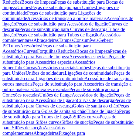
Reduções
Bocas de limpeza
Peças de substituição para Bocas de
limpeza
Uniões
Peças de substituição para Uniões
Ligações de
continuidade
Peças de substituição para Ligações de
continuidade
Acessórios de transição a outros materiais
Acessórios de
ligação
Peças de substituição para Acessórios de ligação
Curvas de
descarga
Peças de substituição para Curvas de descarga
Tubos de
ligação
Peças de substituição para Tubos de ligação
Acessórios
complementares
Abraçadeiras
Tampas
Consumíveis
Geberit
PE
Tubos
Acessórios
Peças de substituição para
Acessórios
Curvas
Forquilhas
Reduções
Bocas de limpeza
Peças de
substituição para Bocas de limpeza
Acessórios especiais
Peças de
substituição para Acessórios especiais
Acessórios
SuperTube
Curvas
Acessórios especiais
Uniões
Peças de substituição
para Uniões
Uniões de soldadura
Ligações de continuidade
Peças de
substituição para Ligações de continuidade
Acessórios de transição a
outros materiais
Peças de substituição para Acessórios de transição a
outros materiais
Conexões roscadas
Peças de substituição para
Conexões roscadas
Uniões de flange
Acessórios de ligação
Peças de
substituição para Acessórios de ligação
Curvas de descarga
Peças de
substituição para Curvas de descarga
Golas de sanita ao chão
Peças
de substituição para Golas de sanita ao chão
Tubos de ligação
Peças
de substituição para Tubos de ligação
Sifões curvos
Peças de
substituição para Sifões curvos
Sifões de sucção
Peças de substituição
para Sifões de sucção
Acessórios
complementares
Abraçadeiras
Fixações para