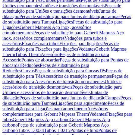
substituição para Tês
Uniões permanentes
Peças de substituição para
Uniões permanentes
Uniões e transições desmontáveis
Peças de
substituição para Uniões e transições desmontáveis
Juntas de
dilatação
Peças de substituição para Juntas de dilatação
Tampas
Peças
de substituição para Tampas
Ligações
Peças de substituição para
Ligações
Geberit Mapress Aço inox, acessórios
complementares
Peças de substituição para Geberit Mapress Aço
inox, acessórios complementares
Vedações para tubos e
acessórios
Fixações para tubos
Fixações para ligações
Peças de
substituição para Fixações para ligações
Vedantes
Geberit Mapress
Therm
Tubos Therm
Acessório
Peças de substituição para
Acessório
Pontas de abocardar
Peças de substituição para Pontas de
abocardar
Reduções
Peças de substituição para
Reduções
Curvas
Peças de substituição para Curvas
Tês
Peças de
substituição para Tês
Acessórios de transição permanentes
Peças de
substituição para Acessórios de transição permanentes
Uniões e
acessórios de transição desmontáveis
Peças de substituição para
Uniões e acessórios de transição desmontáveis
Juntas de
dilatação
Peças de substituição para Juntas de dilatação
Tampas
Peças
de substituição para Tampas
Ligações para aquecimento
Peças de
substituição para Ligações para aquecimento
Acessórios
complementares para Geberit Mapress Therm
Vedantes
Fixações para
tubos
Geberit Mapress Aço carbono
Geberit Mapress Aço
carbono
Peças de substituição para Geberit Mapress Aço
carbono
Tubos 1.0034
Tubos 1.0215
Pontas de tubo
Pontas de