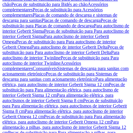
chão
Peças de substituição para Bidés ao chão
Acessórios
complementares
Peças de substituição para Acessórios
complementares
Placas de comando de descarga e sistemas de
descarga para sanitas
Placas de comando de descarga
Peças de
substituição para Placas de comando de descarga
Para autoclismo de
interior Geberit Sigma
Peças de substituição para Para autoclismo de
interior Geberit Sigma
Para autoclismo de interior Geberit
Omega
Peças de substituição para Para autoclismo de interior
Geberit Omega
Para autoclismo de interior Geberit Delta
Peças de
substituição para Para autoclismo de interior Geberit Delta
Para
autoclismo de interior Twinline
Peças de substituição para Para
autoclismo de interior Twinline
Acessórios
complementares
Consumíveis
Sistemas de descarga para sanitas com
acionamento eletrónico
Peças de substituição para Sistemas de
descarga para sanitas com acionamento eletrónico
Para alimentação
elétrica, para autoclismo de interior Geberit Sigma 12 cm
Peças de
substituição para Para alimentação elétrica, para autoclismo de
interior Geberit Sigma 12 cm
Para alimentação elétrica, para
autoclismos de interior Geberit Sigma 8 cm
Peças de substituição
para Para alimentação elétrica, para autoclismos de interior Geberit
Sigma 8 cm
Para alimentação elétrica, para autoclismo de interior
Geberit Omega 12 cm
Peças de substituição para Para alimentação
elétrica, para autoclismo de interior Geberit Omega 12 cm
Para
alimentação a pilhas, para autoclismo de interior Geberit Sigma 12
cm
Peças de substituição para Para alimentação a pilhas, para