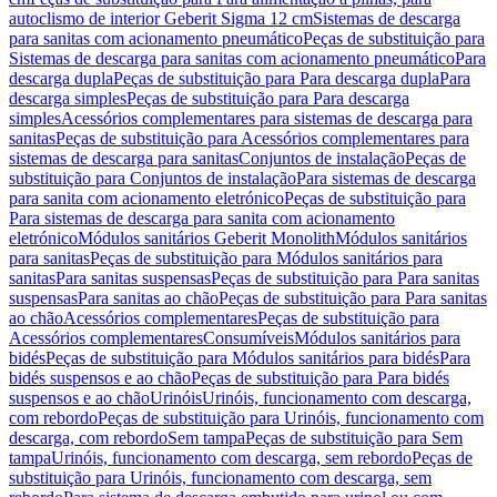
autoclismo de interior Geberit Sigma 12 cm
Sistemas de descarga
para sanitas com acionamento pneumático
Peças de substituição para
Sistemas de descarga para sanitas com acionamento pneumático
Para
descarga dupla
Peças de substituição para Para descarga dupla
Para
descarga simples
Peças de substituição para Para descarga
simples
Acessórios complementares para sistemas de descarga para
sanitas
Peças de substituição para Acessórios complementares para
sistemas de descarga para sanitas
Conjuntos de instalação
Peças de
substituição para Conjuntos de instalação
Para sistemas de descarga
para sanita com acionamento eletrónico
Peças de substituição para
Para sistemas de descarga para sanita com acionamento
eletrónico
Módulos sanitários Geberit Monolith
Módulos sanitários
para sanitas
Peças de substituição para Módulos sanitários para
sanitas
Para sanitas suspensas
Peças de substituição para Para sanitas
suspensas
Para sanitas ao chão
Peças de substituição para Para sanitas
ao chão
Acessórios complementares
Peças de substituição para
Acessórios complementares
Consumíveis
Módulos sanitários para
bidés
Peças de substituição para Módulos sanitários para bidés
Para
bidés suspensos e ao chão
Peças de substituição para Para bidés
suspensos e ao chão
Urinóis
Urinóis, funcionamento com descarga,
com rebordo
Peças de substituição para Urinóis, funcionamento com
descarga, com rebordo
Sem tampa
Peças de substituição para Sem
tampa
Urinóis, funcionamento com descarga, sem rebordo
Peças de
substituição para Urinóis, funcionamento com descarga, sem