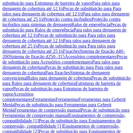
substituição para Estruturas de barreira de vapor
Para ralos para
drenagem de cobertura até 12 l/s
Peças de substituição para Para
ralos para drenagem de cobertura até 12 l/s
Para ralos para drenagem
de cobertura até 25 l/s
Proteção contra incêndios
Proteção contra
incêndios para sistemas de drenagem
Ralos de emergência
Peças de
substituição para Ralos de emergência
Para ralos para drenagem de
cobertura até 12 l/s
Peças de substituição para Para ralos para
drenagem de cobertura até 12 l/s
Para ralos para drenagem de
cobertura até 25 l/s
Peças de substituição para Para ralos para
drenagem de cobertura até 25 l/s
Fixações
Sistema de fixação d40–
200
Sistema de fixação d250–315
Acessórios complementares
Peças
de substituição para Acessórios complementares
Para ralos para
drenagem de cobertura
Peças de substituição para Para ralos para
drenagem de cobertura
Para fixações
Sistema de drenagem
convencional
Ralos para drenagem de cobertura
Peças de substituição
para Ralos para drenagem de cobertura
Estruturas de barreira de
vapor
Peças de substituição para Estruturas de barreira de
vapor
Acessórios
complementares
Ferramentas
Ferramentas
Ferramentas para Geberit
Mepla
Peças de substituição para Ferramentas para Geberit
Mepla
Ferramentas de compressão manual
Peças de substituição para
Ferramentas de compressão manual
Equipamentos de compressão,
compatibilidade [1]
Peças de substituição para Equipamentos de
compressão, compatibilidade [1]
Equipamentos de compressão,
compatibilidade [2]
Peças de substituição para Equipamentos de