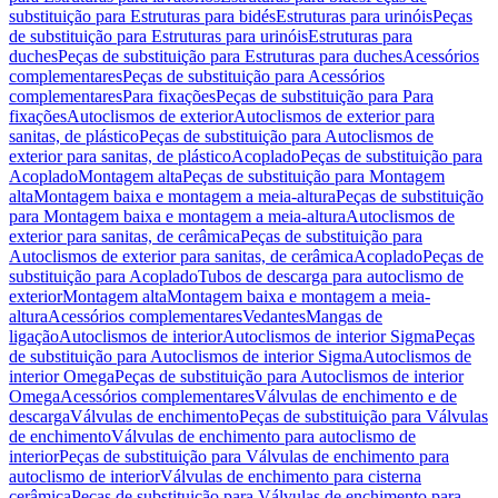
substituição para Estruturas para bidés
Estruturas para urinóis
Peças
de substituição para Estruturas para urinóis
Estruturas para
duches
Peças de substituição para Estruturas para duches
Acessórios
complementares
Peças de substituição para Acessórios
complementares
Para fixações
Peças de substituição para Para
fixações
Autoclismos de exterior
Autoclismos de exterior para
sanitas, de plástico
Peças de substituição para Autoclismos de
exterior para sanitas, de plástico
Acoplado
Peças de substituição para
Acoplado
Montagem alta
Peças de substituição para Montagem
alta
Montagem baixa e montagem a meia-altura
Peças de substituição
para Montagem baixa e montagem a meia-altura
Autoclismos de
exterior para sanitas, de cerâmica
Peças de substituição para
Autoclismos de exterior para sanitas, de cerâmica
Acoplado
Peças de
substituição para Acoplado
Tubos de descarga para autoclismo de
exterior
Montagem alta
Montagem baixa e montagem a meia-
altura
Acessórios complementares
Vedantes
Mangas de
ligação
Autoclismos de interior
Autoclismos de interior Sigma
Peças
de substituição para Autoclismos de interior Sigma
Autoclismos de
interior Omega
Peças de substituição para Autoclismos de interior
Omega
Acessórios complementares
Válvulas de enchimento e de
descarga
Válvulas de enchimento
Peças de substituição para Válvulas
de enchimento
Válvulas de enchimento para autoclismo de
interior
Peças de substituição para Válvulas de enchimento para
autoclismo de interior
Válvulas de enchimento para cisterna
cerâmica
Peças de substituição para Válvulas de enchimento para