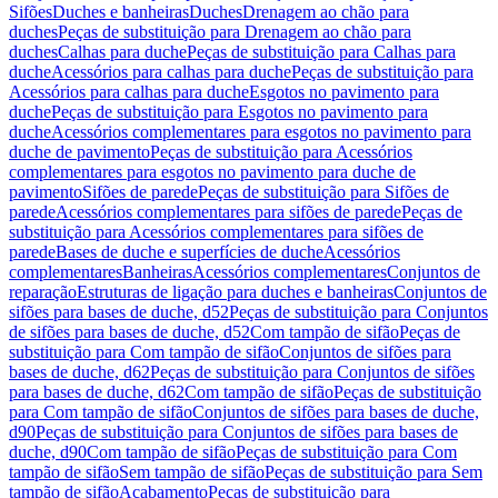
Sifões
Duches e banheiras
Duches
Drenagem ao chão para
duches
Peças de substituição para Drenagem ao chão para
duches
Calhas para duche
Peças de substituição para Calhas para
duche
Acessórios para calhas para duche
Peças de substituição para
Acessórios para calhas para duche
Esgotos no pavimento para
duche
Peças de substituição para Esgotos no pavimento para
duche
Acessórios complementares para esgotos no pavimento para
duche de pavimento
Peças de substituição para Acessórios
complementares para esgotos no pavimento para duche de
pavimento
Sifões de parede
Peças de substituição para Sifões de
parede
Acessórios complementares para sifões de parede
Peças de
substituição para Acessórios complementares para sifões de
parede
Bases de duche e superfícies de duche
Acessórios
complementares
Banheiras
Acessórios complementares
Conjuntos de
reparação
Estruturas de ligação para duches e banheiras
Conjuntos de
sifões para bases de duche, d52
Peças de substituição para Conjuntos
de sifões para bases de duche, d52
Com tampão de sifão
Peças de
substituição para Com tampão de sifão
Conjuntos de sifões para
bases de duche, d62
Peças de substituição para Conjuntos de sifões
para bases de duche, d62
Com tampão de sifão
Peças de substituição
para Com tampão de sifão
Conjuntos de sifões para bases de duche,
d90
Peças de substituição para Conjuntos de sifões para bases de
duche, d90
Com tampão de sifão
Peças de substituição para Com
tampão de sifão
Sem tampão de sifão
Peças de substituição para Sem
tampão de sifão
Acabamento
Peças de substituição para