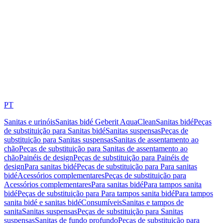
PT
Sanitas e urinóis
Sanitas bidé Geberit AquaClean
Sanitas bidé
Peças
de substituição para Sanitas bidé
Sanitas suspensas
Peças de
substituição para Sanitas suspensas
Sanitas de assentamento ao
chão
Peças de substituição para Sanitas de assentamento ao
chão
Painéis de design
Peças de substituição para Painéis de
design
Para sanitas bidé
Peças de substituição para Para sanitas
bidé
Acessórios complementares
Peças de substituição para
Acessórios complementares
Para sanitas bidé
Para tampos sanita
bidé
Peças de substituição para Para tampos sanita bidé
Para tampos
sanita bidé e sanitas bidé
Consumíveis
Sanitas e tampos de
sanita
Sanitas suspensas
Peças de substituição para Sanitas
suspensas
Sanitas de fundo profundo
Peças de substituição para