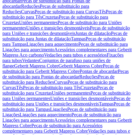
abocardar
Peças de substituição para Pontas de
abocardar
Reduções
Peças de substituição para
Reduções
Curvas
Peças de substituição para Curvas
Tês
Peças de
substituição para Tês
Cruzetas
Peças de substituição para
Cruzetas
Uniões permanentes
Peças de substituição para Uniões
permanentes
Uniões e transições desmontáveis
Peças de substituição
para Uniões e transições desmontáveis
Juntas de dilatação
Peças de
substituição para Juntas de dilatação
Tampas
Peças de substituição
para Tampas
Ligações para aquecimento
Peças de substituição para
Ligações para aquecimento
Acessórios complementares para Geberit
Mapress Aço carbono
Vedações para tubos e acessórios
Fixações
para tubos
Vedantes
Conjuntos de parafuso para uniões de
flange
Geberit Mapress Cobre
Geberit Mapress Cobre
Peças de
substituição para Geberit Mapress Cobre
Pontas de abocardar
Peças
de substituição para Pontas de abocardar
Reduções
Peças de
substituição para Reduções
Curvas
Peças de substituição para
Curvas
Tês
Peças de substituição para Tês
Cruzetas
Peças de
substituição para Cruzetas
Uniões permanentes
Peças de substituição
para Uniões permanentes
Uniões e transições desmontáveis
Peças de
substituição para Uniões e transições desmontáveis
Tampas
Peças de
substituição para Tampas
Ligações
Peças de substituição para
Ligações
Ligações para aquecimento
Peças de substituição para
Ligações para aquecimento
Acessórios complementares para Geberit
Mapress Cobre
Peças de substituição para Acessórios
complementares para Geberit Mapress Cobre
Vedações para tubos e