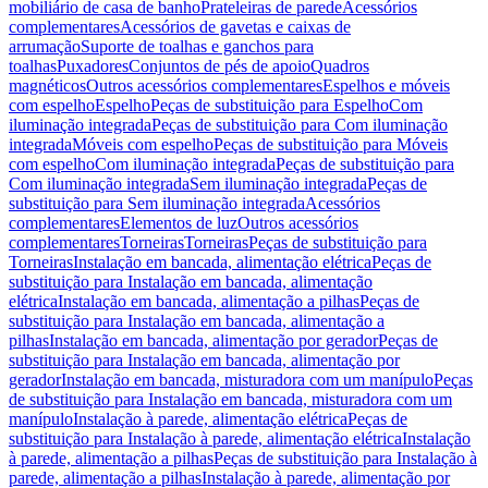
mobiliário de casa de banho
Prateleiras de parede
Acessórios
complementares
Acessórios de gavetas e caixas de
arrumação
Suporte de toalhas e ganchos para
toalhas
Puxadores
Conjuntos de pés de apoio
Quadros
magnéticos
Outros acessórios complementares
Espelhos e móveis
com espelho
Espelho
Peças de substituição para Espelho
Com
iluminação integrada
Peças de substituição para Com iluminação
integrada
Móveis com espelho
Peças de substituição para Móveis
com espelho
Com iluminação integrada
Peças de substituição para
Com iluminação integrada
Sem iluminação integrada
Peças de
substituição para Sem iluminação integrada
Acessórios
complementares
Elementos de luz
Outros acessórios
complementares
Torneiras
Torneiras
Peças de substituição para
Torneiras
Instalação em bancada, alimentação elétrica
Peças de
substituição para Instalação em bancada, alimentação
elétrica
Instalação em bancada, alimentação a pilhas
Peças de
substituição para Instalação em bancada, alimentação a
pilhas
Instalação em bancada, alimentação por gerador
Peças de
substituição para Instalação em bancada, alimentação por
gerador
Instalação em bancada, misturadora com um manípulo
Peças
de substituição para Instalação em bancada, misturadora com um
manípulo
Instalação à parede, alimentação elétrica
Peças de
substituição para Instalação à parede, alimentação elétrica
Instalação
à parede, alimentação a pilhas
Peças de substituição para Instalação à
parede, alimentação a pilhas
Instalação à parede, alimentação por