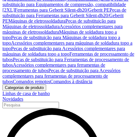
substituição para Equipamentos de compressão, compatibilidade
[2XL]
Ferramentas para Geberit Silent-db20/Geberit PE
Peças de
substituição para Ferramentas para Geberit Silent-db20/Geberit
PE
Máquinas de eletrossoldadura
Peças de substituição para
Máquinas de eletrossoldadura
Acessórios complementares para
máquinas de eletrossoldadura
Máquinas de soldadura topo a
topo
Peças de substituição para Máquinas de soldadura topo a
topo
Acessórios complementares para máquinas de soldadura topo a
topo
Peças de substituição para Acessórios complementares para
máquinas de soldadura topo a topo
Ferramentas de processamento de
tubos
Peças de substituição para Ferramentas de processamento de
tubos
Acessórios complementares para ferramentas de
processamento de tubos
Peças de substituição para Acessórios
complementares para ferramentas de processamento de
tubos
Comandos remotos
Comandos à distância
Categorias de produto
Linhas de casa de banho
Novidades