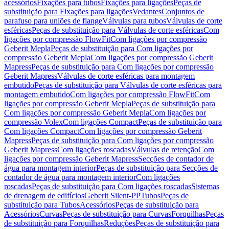
acessórios
Fixações para tubos
Fixações para ligações
Peças de
substituição para Fixações para ligações
Vedantes
Conjuntos de
parafuso para uniões de flange
Válvulas para tubos
Válvulas de corte
esféricas
Peças de substituição para Válvulas de corte esféricas
Com
ligações por compressão FlowFit
Com ligações por compressão
Geberit Mepla
Peças de substituição para Com ligações por
compressão Geberit Mepla
Com ligações por compressão Geberit
Mapress
Peças de substituição para Com ligações por compressão
Geberit Mapress
Válvulas de corte esféricas para montagem
embutido
Peças de substituição para Válvulas de corte esféricas para
montagem embutido
Com ligações por compressão FlowFit
Com
ligações por compressão Geberit Mepla
Peças de substituição para
Com ligações por compressão Geberit Mepla
Com ligações por
compressão Volex
Com ligações Compact
Peças de substituição para
Com ligações Compact
Com ligações por compressão Geberit
Mapress
Peças de substituição para Com ligações por compressão
Geberit Mapress
Com ligações roscadas
Válvulas de retenção
Com
ligações por compressão Geberit Mapress
Secções de contador de
água para montagem interior
Peças de substituição para Secções de
contador de água para montagem interior
Com ligações
roscadas
Peças de substituição para Com ligações roscadas
Sistemas
de drenagem de edifícios
Geberit Silent-PP
Tubos
Peças de
substituição para Tubos
Acessórios
Peças de substituição para
Acessórios
Curvas
Peças de substituição para Curvas
Forquilhas
Peças
de substituição para Forquilhas
Reduções
Peças de substituição para