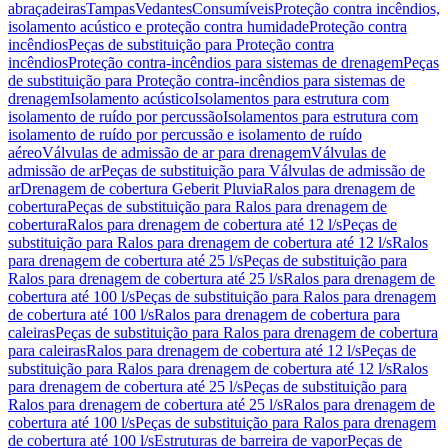
abraçadeiras
Tampas
Vedantes
Consumíveis
Proteção contra incêndios,
isolamento acústico e proteção contra humidade
Proteção contra
incêndios
Peças de substituição para Proteção contra
incêndios
Proteção contra-incêndios para sistemas de drenagem
Peças
de substituição para Proteção contra-incêndios para sistemas de
drenagem
Isolamento acústico
Isolamentos para estrutura com
isolamento de ruído por percussão
Isolamentos para estrutura com
isolamento de ruído por percussão e isolamento de ruído
aéreo
Válvulas de admissão de ar para drenagem
Válvulas de
admissão de ar
Peças de substituição para Válvulas de admissão de
ar
Drenagem de cobertura Geberit Pluvia
Ralos para drenagem de
cobertura
Peças de substituição para Ralos para drenagem de
cobertura
Ralos para drenagem de cobertura até 12 l/s
Peças de
substituição para Ralos para drenagem de cobertura até 12 l/s
Ralos
para drenagem de cobertura até 25 l/s
Peças de substituição para
Ralos para drenagem de cobertura até 25 l/s
Ralos para drenagem de
cobertura até 100 l/s
Peças de substituição para Ralos para drenagem
de cobertura até 100 l/s
Ralos para drenagem de cobertura para
caleiras
Peças de substituição para Ralos para drenagem de cobertura
para caleiras
Ralos para drenagem de cobertura até 12 l/s
Peças de
substituição para Ralos para drenagem de cobertura até 12 l/s
Ralos
para drenagem de cobertura até 25 l/s
Peças de substituição para
Ralos para drenagem de cobertura até 25 l/s
Ralos para drenagem de
cobertura até 100 l/s
Peças de substituição para Ralos para drenagem
de cobertura até 100 l/s
Estruturas de barreira de vapor
Peças de