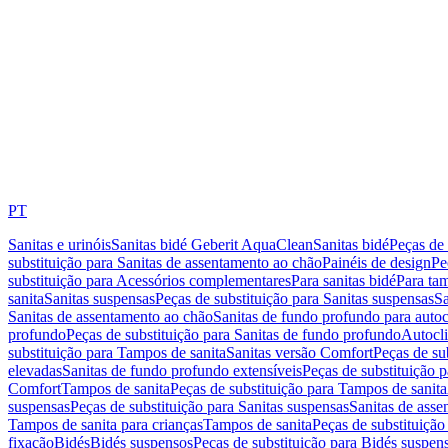
PT
Sanitas e urinóis
Sanitas bidé Geberit AquaClean
Sanitas bidé
Peças de 
substituição para Sanitas de assentamento ao chão
Painéis de design
Pe
substituição para Acessórios complementares
Para sanitas bidé
Para tam
sanita
Sanitas suspensas
Peças de substituição para Sanitas suspensas
Sa
Sanitas de assentamento ao chão
Sanitas de fundo profundo para autoc
profundo
Peças de substituição para Sanitas de fundo profundo
Autocli
substituição para Tampos de sanita
Sanitas versão Comfort
Peças de su
elevadas
Sanitas de fundo profundo extensíveis
Peças de substituição 
Comfort
Tampos de sanita
Peças de substituição para Tampos de sanita
suspensas
Peças de substituição para Sanitas suspensas
Sanitas de ass
Tampos de sanita para crianças
Tampos de sanita
Peças de substituição
fixação
Bidés
Bidés suspensos
Peças de substituição para Bidés suspen