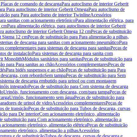
a Placas de comando de descarga
Para autoclismo de interior Geberit
ara Para autoclismo de interior Geberit Omega
Para autoclismo de
uição para Para autoclismo de interior Twinline
Acessórios
para sanitas com acionamento eletrónico
Para alimentação elétrica, para
2 cm
Para alimentação elétrica, para autoclismos de interior Geberit
para autoclismo de interior Geberit Omega 12 cm
Peças de substituição
rit Sigma 12 cm
Peças de substituição para Para alimentação a pilhas,
Sistemas de descarga para sanitas com acionamento pneumático
Para
os complementares para sistemas de descarga para sanitas
Peças de
tos de instalação
Para sistemas de descarga para sanita com
it Monolith
Módulos sanitários para sanitas
Peças de substituição para
ção para Para sanitas ao chão
Acessórios complementares
Peças de
dés
Para bidés suspensos e ao chão
Peças de substituição para Para
 descarga, com rebordo
Sem tampa
Peças de substituição para Sem
 sistema de descarga embutido para urinol ou com montagem
inóis integrado
Peças de substituição para Com sistema de descarga
do
Urinóis, funcionamento com descarga, com/para tampa
Peças de
carga
Urinóis, funcionamento sem água
Peças de substituição para
aradores de urinol de vidro
Acessórios complementares
Peças de
os de transição
Peças de substituição para Tubos de descarga, curvas
ição para De interior
Com acionamento eletrónico, alimentação
e substituição para Com acionamento eletrónico, alimentação a
acionamento eletrónico, alimentação elétrica
Peças de substituição
namento eletrónico, alimentação a pilhas
Acessórios
rutura e de substituição
Tubos de descarga, curvas de descarga e