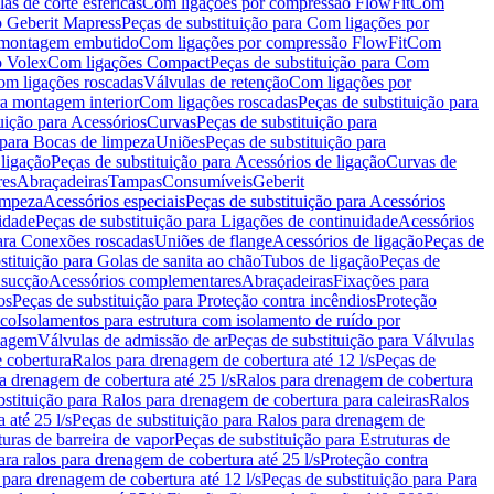
as de corte esféricas
Com ligações por compressão FlowFit
Com
 Geberit Mapress
Peças de substituição para Com ligações por
ra montagem embutido
Com ligações por compressão FlowFit
Com
o Volex
Com ligações Compact
Peças de substituição para Com
m ligações roscadas
Válvulas de retenção
Com ligações por
ra montagem interior
Com ligações roscadas
Peças de substituição para
uição para Acessórios
Curvas
Peças de substituição para
 para Bocas de limpeza
Uniões
Peças de substituição para
 ligação
Peças de substituição para Acessórios de ligação
Curvas de
res
Abraçadeiras
Tampas
Consumíveis
Geberit
limpeza
Acessórios especiais
Peças de substituição para Acessórios
idade
Peças de substituição para Ligações de continuidade
Acessórios
para Conexões roscadas
Uniões de flange
Acessórios de ligação
Peças de
stituição para Golas de sanita ao chão
Tubos de ligação
Peças de
 sucção
Acessórios complementares
Abraçadeiras
Fixações para
os
Peças de substituição para Proteção contra incêndios
Proteção
ico
Isolamentos para estrutura com isolamento de ruído por
enagem
Válvulas de admissão de ar
Peças de substituição para Válvulas
e cobertura
Ralos para drenagem de cobertura até 12 l/s
Peças de
a drenagem de cobertura até 25 l/s
Ralos para drenagem de cobertura
bstituição para Ralos para drenagem de cobertura para caleiras
Ralos
 até 25 l/s
Peças de substituição para Ralos para drenagem de
turas de barreira de vapor
Peças de substituição para Estruturas de
ara ralos para drenagem de cobertura até 25 l/s
Proteção contra
 para drenagem de cobertura até 12 l/s
Peças de substituição para Para