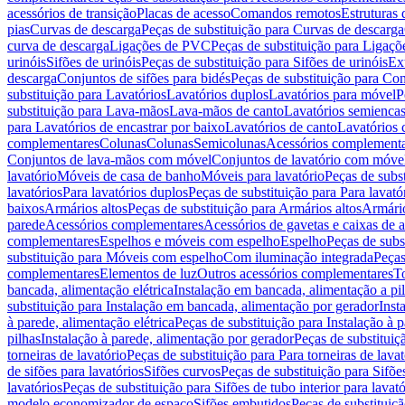
acessórios de transição
Placas de acesso
Comandos remotos
Estruturas 
pias
Curvas de descarga
Peças de substituição para Curvas de descarga
curva de descarga
Ligações de PVC
Peças de substituição para Ligaç
urinóis
Sifões de urinóis
Peças de substituição para Sifões de urinóis
Ex
descarga
Conjuntos de sifões para bidés
Peças de substituição para Con
substituição para Lavatórios
Lavatórios duplos
Lavatórios para móvel
P
substituição para Lava-mãos
Lava-mãos de canto
Lavatórios semiencas
para Lavatórios de encastrar por baixo
Lavatórios de canto
Lavatórios 
complementares
Colunas
Colunas
Semicolunas
Acessórios complementa
Conjuntos de lava-mãos com móvel
Conjuntos de lavatório com móve
lavatório
Móveis de casa de banho
Móveis para lavatório
Peças de subst
lavatórios
Para lavatórios duplos
Peças de substituição para Para lavató
baixos
Armários altos
Peças de substituição para Armários altos
Armári
parede
Acessórios complementares
Acessórios de gavetas e caixas de 
complementares
Espelhos e móveis com espelho
Espelho
Peças de subs
substituição para Móveis com espelho
Com iluminação integrada
Peças
complementares
Elementos de luz
Outros acessórios complementares
T
bancada, alimentação elétrica
Instalação em bancada, alimentação a pi
substituição para Instalação em bancada, alimentação por gerador
Inst
à parede, alimentação elétrica
Peças de substituição para Instalação à p
pilhas
Instalação à parede, alimentação por gerador
Peças de substituiç
torneiras de lavatório
Peças de substituição para Para torneiras de lavat
de sifões para lavatórios
Sifões curvos
Peças de substituição para Sifõe
lavatórios
Peças de substituição para Sifões de tubo interior para lavató
modelo economizador de espaço
Sifões embutidos
Peças de substituiç