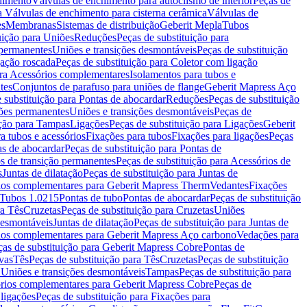
chimento
Válvulas de enchimento para autoclismo de interior
Peças de
a Válvulas de enchimento para cisterna cerâmica
Válvulas de
es
Membranas
Sistemas de distribuição
Geberit Mepla
Tubos
uição para Uniões
Reduções
Peças de substituição para
 permanentes
Uniões e transições desmontáveis
Peças de substituição
gação roscada
Peças de substituição para Coletor com ligação
ara Acessórios complementares
Isolamentos para tubos e
tes
Conjuntos de parafuso para uniões de flange
Geberit Mapress Aço
 substituição para Pontas de abocardar
Reduções
Peças de substituição
iões permanentes
Uniões e transições desmontáveis
Peças de
ição para Tampas
Ligações
Peças de substituição para Ligações
Geberit
a tubos e acessórios
Fixações para tubos
Fixações para ligações
Peças
as de abocardar
Peças de substituição para Pontas de
s de transição permanentes
Peças de substituição para Acessórios de
s
Juntas de dilatação
Peças de substituição para Juntas de
ios complementares para Geberit Mapress Therm
Vedantes
Fixações
Tubos 1.0215
Pontas de tubo
Pontas de abocardar
Peças de substituição
ra Tês
Cruzetas
Peças de substituição para Cruzetas
Uniões
desmontáveis
Juntas de dilatação
Peças de substituição para Juntas de
ios complementares para Geberit Mapress Aço carbono
Vedações para
ças de substituição para Geberit Mapress Cobre
Pontas de
vas
Tês
Peças de substituição para Tês
Cruzetas
Peças de substituição
a Uniões e transições desmontáveis
Tampas
Peças de substituição para
rios complementares para Geberit Mapress Cobre
Peças de
 ligações
Peças de substituição para Fixações para