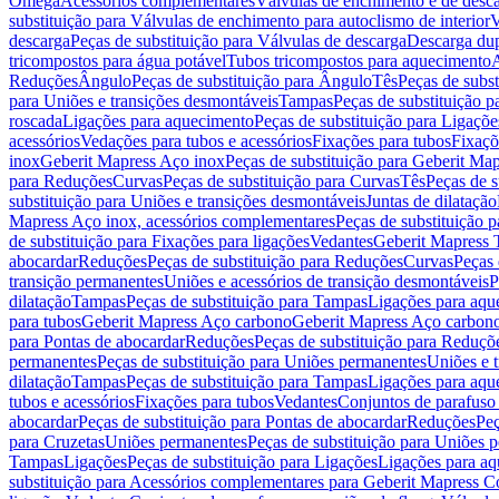
Omega
Acessórios complementares
Válvulas de enchimento e de desc
substituição para Válvulas de enchimento para autoclismo de interior
V
descarga
Peças de substituição para Válvulas de descarga
Descarga du
tricompostos para água potável
Tubos tricompostos para aquecimento
A
Reduções
Ângulo
Peças de substituição para Ângulo
Tês
Peças de subst
para Uniões e transições desmontáveis
Tampas
Peças de substituição 
roscada
Ligações para aquecimento
Peças de substituição para Ligaçõ
acessórios
Vedações para tubos e acessórios
Fixações para tubos
Fixaçõ
inox
Geberit Mapress Aço inox
Peças de substituição para Geberit Ma
para Reduções
Curvas
Peças de substituição para Curvas
Tês
Peças de s
substituição para Uniões e transições desmontáveis
Juntas de dilatação
Mapress Aço inox, acessórios complementares
Peças de substituição 
de substituição para Fixações para ligações
Vedantes
Geberit Mapress
abocardar
Reduções
Peças de substituição para Reduções
Curvas
Peças 
transição permanentes
Uniões e acessórios de transição desmontáveis
P
dilatação
Tampas
Peças de substituição para Tampas
Ligações para aqu
para tubos
Geberit Mapress Aço carbono
Geberit Mapress Aço carbon
para Pontas de abocardar
Reduções
Peças de substituição para Reduçõ
permanentes
Peças de substituição para Uniões permanentes
Uniões e 
dilatação
Tampas
Peças de substituição para Tampas
Ligações para aqu
tubos e acessórios
Fixações para tubos
Vedantes
Conjuntos de parafuso 
abocardar
Peças de substituição para Pontas de abocardar
Reduções
Peç
para Cruzetas
Uniões permanentes
Peças de substituição para Uniões 
Tampas
Ligações
Peças de substituição para Ligações
Ligações para a
substituição para Acessórios complementares para Geberit Mapress C