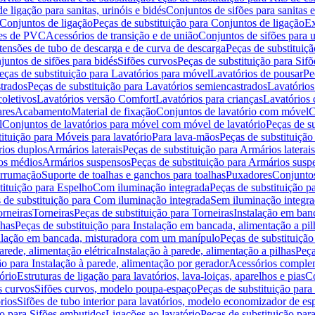
de ligação para sanitas, urinóis e bidés
Conjuntos de sifões para sanitas e
Conjuntos de ligação
Peças de substituição para Conjuntos de ligação
Ex
ões de PVC
Acessórios de transição e de união
Conjuntos de sifões para u
tensões de tubo de descarga e de curva de descarga
Peças de substituiç
juntos de sifões para bidés
Sifões curvos
Peças de substituição para Sif
eças de substituição para Lavatórios para móvel
Lavatórios de pousar
Pe
trados
Peças de substituição para Lavatórios semiencastrados
Lavatórios
coletivos
Lavatórios versão Comfort
Lavatórios para crianças
Lavatórios 
res
Acabamento
Material de fixação
Conjuntos de lavatório com móvel
C
l
Conjuntos de lavatórios para móvel com móvel de lavatório
Peças de s
ituição para Móveis para lavatório
Para lava-mãos
Peças de substituição
rios duplos
Armários laterais
Peças de substituição para Armários laterais
os médios
Armários suspensos
Peças de substituição para Armários susp
arrumação
Suporte de toalhas e ganchos para toalhas
Puxadores
Conjuntos
tituição para Espelho
Com iluminação integrada
Peças de substituição 
 de substituição para Com iluminação integrada
Sem iluminação integr
orneiras
Torneiras
Peças de substituição para Torneiras
Instalação em banc
lhas
Peças de substituição para Instalação em bancada, alimentação a pil
alação em bancada, misturadora com um manípulo
Peças de substituiçã
arede, alimentação elétrica
Instalação à parede, alimentação a pilhas
Peça
ão para Instalação à parede, alimentação por gerador
Acessórios comple
ório
Estruturas de ligação para lavatórios, lava-loiças, aparelhos e pias
Co
s curvos
Sifões curvos, modelo poupa-espaço
Peças de substituição par
rios
Sifões de tubo interior para lavatórios, modelo economizador de es
ão para Sifões embutidos
Ligações ao lavatório
Peças de substituição par