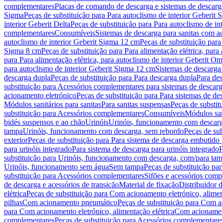
complementares
Placas de comando de descarga e sistemas de descarga
Sigma
Peças de substituição para Para autoclismo de interior Geberit 
interior Geberit Delta
Peças de substituição para Para autoclismo de in
complementares
Consumíveis
Sistemas de descarga para sanitas com a
autoclismo de interior Geberit Sigma 12 cm
Peças de substituição para
Sigma 8 cm
Peças de substituição para Para alimentação elétrica, para
para Para alimentação elétrica, para autoclismo de interior Geberit 
para autoclismo de interior Geberit Sigma 12 cm
Sistemas de descarga
descarga dupla
Peças de substituição para Para descarga dupla
Para de
substituição para Acessórios complementares para sistemas de descarg
acionamento eletrónico
Peças de substituição para Para sistemas de d
Módulos sanitários para sanitas
Para sanitas suspensas
Peças de substit
substituição para Acessórios complementares
Consumíveis
Módulos san
bidés suspensos e ao chão
Urinóis
Urinóis, funcionamento com descar
tampa
Urinóis, funcionamento com descarga, sem rebordo
Peças de su
exterior
Peças de substituição para Para sistema de descarga embutido
para urinóis integrado
Para sistema de descarga para urinóis integrado
substituição para Urinóis, funcionamento com descarga, com/para ta
Urinóis, funcionamento sem água
Sem tampa
Peças de substituição p
substituição para Acessórios complementares
Sifões e acessórios comp
de descarga e acessórios de transição
Material de fixação
Distribuidor 
elétrica
Peças de substituição para Com acionamento eletrónico, alimen
pilhas
Com acionamento pneumático
Peças de substituição para Com 
para Com acionamento eletrónico, alimentação elétrica
Com acionament
complementares
Peças de substituição para Acessórios complementare