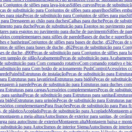
a Conjuntos de sifões para lava-loiças
Sifões curvos
Peças de substituiç
ças de substituição para Conjuntos de sifões para aparelhos
Sifões embu
ões para pias
Peças de substituição para Conjuntos de sifões para pias
Si
o para Drenagem ao chão para duches
Calhas para duche
Peças de substi
imento para duche
Peças de substituição para Esgotos no pavimento pa
tares para esgotos no pavimento para duche de pavimento
Sifões de par
sórios complementares para sifões de parede
Bases de duche e superfíci
ches e banheiras
Conjuntos de sifões para bases de duche, d52
Peças de s
tos de sifões para bases de duche, d62
Peças de substituição para Conj
ses de duche, d90
Peças de substituição para Conjuntos de sifões para b
 Sem tampão de sifão
Acabamento
Peças de substituição para Acabament
de substituição para Com comando rotativo
Com comando rotativo e bic
substituição para Com botão de acionamento PushControl
Acessórios co
arede
Painéis
Estruturas de instalação
Peças de substituição para Estrutura
para Estruturas para lavatórios
Estruturas para bidés
Peças de substituição
renagem à parede
Peças de substituição para Estruturas para duches co
ra Estruturas para cargas
Acessórios complementares
Peças de substitu
 para sanitas
Peças de substituição para Estruturas para sanitas
Estruturas
ara bidés
Estruturas para urinóis
Peças de substituição para Estruturas par
cessórios complementares
Para fixações
Peças de substituição para Para f
, de plástico
Acoplado
Peças de substituição para Acoplado
Montagem al
 montagem a meia-altura
Autoclismos de exterior para sanitas, de cerâm
rga para autoclismo de exterior
Montagem alta
Montagem baixa e monta
 substituição para Autoclismos de interior Sigma
Autoclismos de interi