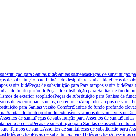
substituição para Sanitas bidé
Sanitas suspensas
Peças de substituição p
ças de substituição para Painéis de design
Para sanitas bidé
Peças de subs
pos sanita bidé
Peças de substituição para Para tampos sanita bidé
Para 
nitas de fundo profundo
Peças de substituição para Sanitas de fundo p
lismos de exterior acoplados
Peças de substituição para Sanitas de fund
smos de exterior para sanitas, de cerâmica
Acoplado
Tampos de sanita
Pe
bstituição para Sanitas versão Comfort
Sanitas de fundo profundo eleva
para Sanitas de fundo profundo extensíveis
Tampos de sanita versão Com
Assentos de sanita
Peças de substituição para Assentos de sanita
Sanitas 
entamento ao chão
Peças de substituição para Sanitas de assentamento ao
 para Tampos de sanita
Assentos de sanita
Peças de substituição para Ass
sos
Bidés ao chão
Peças de substituição para Bidés ao chão
Acessórios c