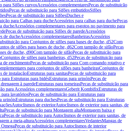
ão para Sifões curvos
Acessórios complementares
Peças de substituição
tidos
Peças de substituição para Sifões embutidos
Sifões
fões
Peças de substituição para Sifões
Duches e
tuição para Calhas para duche
Acessórios para calhas para duche
Peças
ra duche
Acessórios complementares para esgotos no pavimento para
ede
Peças de substituição para Sifões de parede
Acessórios
es de duche
Acessórios complementares
Banheiras
Acessórios
ubstituição para Conjuntos de sifões para bases de duche, d52
Com
untos de sifões para bases de duche, d62
Com tampão de sifão
Peças
ases de duche, d90
Com tampão de sifão
Peças de substituição para
o
Conjuntos de sifões para banheiras, d52
Peças de substituição para
a de enchimento
Peças de substituição para Com comando rotativo e
mplementares para conjuntos de sifões para banheiras
Conjuntos de
s de instalação
Estruturas para sanitas
Peças de substituição para
 para Estruturas para bidés
Estruturas para urinóis
Peças de
m drenagem à parede
Estruturas para torneiras
Peças de substituição para
ição para Acessórios complementares
Geberit Kombifix
Estruturas de
 para lavatórios
Peças de substituição para Estruturas para
a urinóis
Estruturas para duches
Peças de substituição para Estruturas
ixações
Autoclismos de exterior
Autoclismos de exterior para sanitas, de
ta
Peças de substituição para Montagem alta
Montagem baixa e
ica
Peças de substituição para Autoclismos de exterior para sanitas, de
gem a meia-altura
Acessórios complementares
Vedantes
Mangas de
or Omega
Peças de substituição para Autoclismos de interior