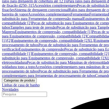
ralos para drenagem de cobertura até 12 l/s
Para ralos para drenagem de
de fixação d250–315
Acessórios complementares
Peças de substituiçã
fixações
Sistema de drenagem convencional
Ralos para drenagem de c
barreira de vapor
Acessórios complementares
Ferramentas
Ferramentas
substituição para Ferramentas de compressão manual
Equipamentos de
compatibilidade [2]
Peças de substituição para Equipamentos de compr
tubos
Tampões para teste de pressão
Peças de substituição para Tampõe
Mapress
Equipamentos de compressão, compatibilidade [1]
Peças de s
para Equipamentos de compressão, compatibilidade [2]
Compatibilida
[1]/[2]
Equipamentos de compressão, compatibilidade [2XL]
Equipamen
processamento de tubos
Peças de substituição para Ferramentas de pr
verificação
Equipamentos de compressão
Peças de substituição para 
compatibilidade [1]
Equipamentos de compressão, compatibilidade [2]
substituição para Equipamentos de compressão, compatibilidade [2X
eletrossoldadura
Peças de substituição para Máquinas de eletrossoldad
soldadura topo a topo
Acessórios complementares para máquinas de so
processamento de tubos
Peças de substituição para Ferramentas de pr
complementares para ferramentas de processamento de tubos
Comando
Categorias de produto
Linhas de casa de banho
Novidades