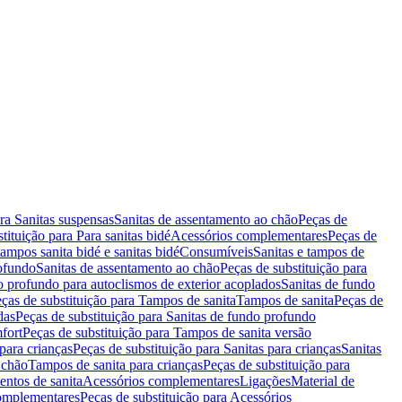
ara Sanitas suspensas
Sanitas de assentamento ao chão
Peças de
tituição para Para sanitas bidé
Acessórios complementares
Peças de
tampos sanita bidé e sanitas bidé
Consumíveis
Sanitas e tampos de
rofundo
Sanitas de assentamento ao chão
Peças de substituição para
o profundo para autoclismos de exterior acoplados
Sanitas de fundo
ças de substituição para Tampos de sanita
Tampos de sanita
Peças de
das
Peças de substituição para Sanitas de fundo profundo
fort
Peças de substituição para Tampos de sanita versão
para crianças
Peças de substituição para Sanitas para crianças
Sanitas
 chão
Tampos de sanita para crianças
Peças de substituição para
entos de sanita
Acessórios complementares
Ligações
Material de
omplementares
Peças de substituição para Acessórios