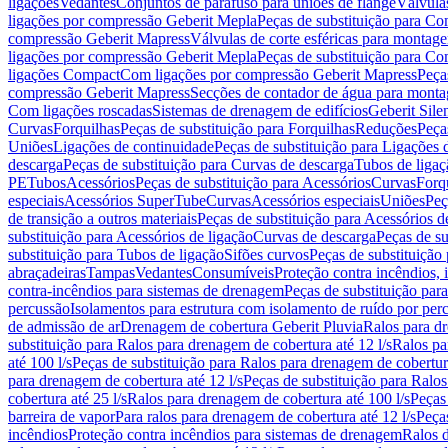
ligações
Vedantes
Conjuntos de parafuso para uniões de flange
Válvula
ligações por compressão Geberit Mepla
Peças de substituição para C
compressão Geberit Mapress
Válvulas de corte esféricas para monta
ligações por compressão Geberit Mepla
Peças de substituição para C
ligações Compact
Com ligações por compressão Geberit Mapress
Peça
compressão Geberit Mapress
Secções de contador de água para monta
Com ligações roscadas
Sistemas de drenagem de edifícios
Geberit Sile
Curvas
Forquilhas
Peças de substituição para Forquilhas
Reduções
Peça
Uniões
Ligações de continuidade
Peças de substituição para Ligações 
descarga
Peças de substituição para Curvas de descarga
Tubos de ligaç
PE
Tubos
Acessórios
Peças de substituição para Acessórios
Curvas
Forq
especiais
Acessórios SuperTube
Curvas
Acessórios especiais
Uniões
Peç
de transição a outros materiais
Peças de substituição para Acessórios de
substituição para Acessórios de ligação
Curvas de descarga
Peças de su
substituição para Tubos de ligação
Sifões curvos
Peças de substituição
abraçadeiras
Tampas
Vedantes
Consumíveis
Proteção contra incêndios,
contra-incêndios para sistemas de drenagem
Peças de substituição par
percussão
Isolamentos para estrutura com isolamento de ruído por per
de admissão de ar
Drenagem de cobertura Geberit Pluvia
Ralos para d
substituição para Ralos para drenagem de cobertura até 12 l/s
Ralos pa
até 100 l/s
Peças de substituição para Ralos para drenagem de cobertura
para drenagem de cobertura até 12 l/s
Peças de substituição para Ralos
cobertura até 25 l/s
Ralos para drenagem de cobertura até 100 l/s
Peças
barreira de vapor
Para ralos para drenagem de cobertura até 12 l/s
Peças
incêndios
Proteção contra incêndios para sistemas de drenagem
Ralos 