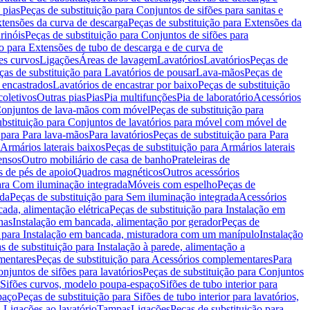
 pias
Peças de substituição para Conjuntos de sifões para sanitas e
tensões da curva de descarga
Peças de substituição para Extensões da
rinóis
Peças de substituição para Conjuntos de sifões para
ão para Extensões de tubo de descarga e de curva de
ões curvos
Ligações
Áreas de lavagem
Lavatórios
Lavatórios
Peças de
ças de substituição para Lavatórios de pousar
Lava-mãos
Peças de
 encastrados
Lavatórios de encastrar por baixo
Peças de substituição
coletivos
Outras pias
Pias
Pia multifunções
Pia de laboratório
Acessórios
onjuntos de lava-mãos com móvel
Peças de substituição para
ubstituição para Conjuntos de lavatórios para móvel com móvel de
 para Para lava-mãos
Para lavatórios
Peças de substituição para Para
Armários laterais baixos
Peças de substituição para Armários laterais
ensos
Outro mobiliário de casa de banho
Prateleiras de
 de pés de apoio
Quadros magnéticos
Outros acessórios
para Com iluminação integrada
Móveis com espelho
Peças de
ada
Peças de substituição para Sem iluminação integrada
Acessórios
ada, alimentação elétrica
Peças de substituição para Instalação em
has
Instalação em bancada, alimentação por gerador
Peças de
o para Instalação em bancada, misturadora com um manípulo
Instalação
s de substituição para Instalação à parede, alimentação a
mentares
Peças de substituição para Acessórios complementares
Para
njuntos de sifões para lavatórios
Peças de substituição para Conjuntos
a Sifões curvos, modelo poupa-espaço
Sifões de tubo interior para
paço
Peças de substituição para Sifões de tubo interior para lavatórios,
a Ligações ao lavatório
Tampas
Ligações
Peças de substituição para