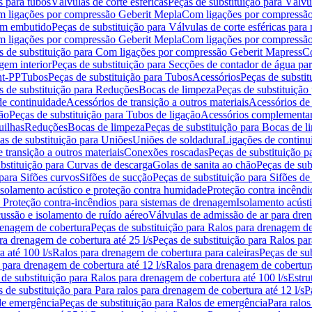
s para tubos
Válvulas de corte esféricas
Peças de substituição para Válvul
om ligações por compressão Geberit Mepla
Com ligações por compressão
gem embutido
Peças de substituição para Válvulas de corte esféricas pa
om ligações por compressão Geberit Mepla
Com ligações por compressã
s de substituição para Com ligações por compressão Geberit Mapress
Co
gem interior
Peças de substituição para Secções de contador de água pa
nt-PP
Tubos
Peças de substituição para Tubos
Acessórios
Peças de substit
s de substituição para Reduções
Bocas de limpeza
Peças de substituição
de continuidade
Acessórios de transição a outros materiais
Acessórios de
ão
Peças de substituição para Tubos de ligação
Acessórios complementa
uilhas
Reduções
Bocas de limpeza
Peças de substituição para Bocas de 
as de substituição para Uniões
Uniões de soldadura
Ligações de continu
 transição a outros materiais
Conexões roscadas
Peças de substituição 
bstituição para Curvas de descarga
Golas de sanita ao chão
Peças de sub
 para Sifões curvos
Sifões de sucção
Peças de substituição para Sifões de
 isolamento acústico e proteção contra humidade
Proteção contra incêndi
a Proteção contra-incêndios para sistemas de drenagem
Isolamento acúst
cussão e isolamento de ruído aéreo
Válvulas de admissão de ar para dr
renagem de cobertura
Peças de substituição para Ralos para drenagem d
ra drenagem de cobertura até 25 l/s
Peças de substituição para Ralos par
 até 100 l/s
Ralos para drenagem de cobertura para caleiras
Peças de su
 para drenagem de cobertura até 12 l/s
Ralos para drenagem de cobertura
 de substituição para Ralos para drenagem de cobertura até 100 l/s
Estru
 de substituição para Para ralos para drenagem de cobertura até 12 l/s
P
de emergência
Peças de substituição para Ralos de emergência
Para ralos