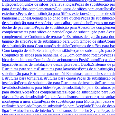
Ligações
Conjuntos de sifões para lava-loiças
Peças de substituição par
para Acessórios complementares
Conjuntos de sifões para aparelhos
Pe
exteriores
Peças de substituição para Sifões exteriores
Conjuntos de sif
banheiras
Duches
Drenagem ao chão para duches
Peças de substituiçã
de substituição para Acessórios para calhas para duche
Esgotos no pav
duche de pavimento
Peças de substituição para Acessórios complemen
complementares para sifões de parede
Peças de substituição para Aces
complementares
Conjuntos de reparação
Estruturas de ligação para du
tampão de sifão
Peças de substituição para Com tampão de sifão
Conjun
de substituição para Com tampão de sifão
Conjuntos de sifões para ba
Com tampão de sifão
Sem tampão de sifão
Peças de substituição para
Conjuntos de sifões para banheiras, d52
Com comando rotativo
Peças 
bica de enchimento
Com botão de acionamento PushControl
Peças de 
ligação
Sistemas de instalação e descarga
Geberit Duofix
Sistemas de p
Estruturas para sanitas
Estruturas para lavatórios
Peças de substituição 
substituição para Estruturas para urinóis
Estruturas para duches com d
Estruturas para torneiras
Estruturas para cargas
Peças de substituição pa
instalação
Peças de substituição para Estruturas de instalação
Estruturas
lavatórios
Estruturas para bidés
Peças de substituição para Estruturas p
para duches
Acessórios complementares
Peças de substituição para A
plástico
Peças de substituição para Autoclismos de exterior para sanitas
montagem a meia-altura
Peças de substituição para Montagem baixa e
cerâmica
Acoplado
Peças de substituição para Acoplado
Tubos de desca
ligação
Autoclismos de interior
Autoclismos de interior Sigma
Peças de