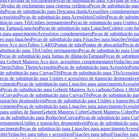
arga
Válvulas de enchimento
Peças de substituição para Válvulas de en
álvulas de enchimento para cisterna cerâmica
Peças de substituição par
pla
Peças de substituição para Descarga dupla
Acessórios complementar
cessórios
Peças de substituição para Acessórios
Uniões
Peças de substit
ituição para Tês
Uniões permanentes
Peças de substituição para Uniões
para Tampas
Ligações
Peças de substituição para Ligações
Coletor com li
es para aquecimento
Acessórios complementares
Peças de substituição p
es para ligações
Peças de substituição para Fixações para ligações
Vedan
press Aço inox
Tubos 1.4401
Pontas de tubo
Pontas de abocardar
Peças de
ubstituição para Tês
Uniões permanentes
Peças de substituição para Un
Peças de substituição para Juntas de dilatação
Tampas
Peças de substitu
para Geberit Mapress Aço inox, acessórios complementares
Vedações par
 Therm
Tubos Therm
Acessório
Peças de substituição para Acessório
Pont
de substituição para Curvas
Tês
Peças de substituição para Tês
Acessório
eças de substituição para Uniões e acessórios de transição desmontávei
ecimento
Peças de substituição para Ligações para aquecimento
Acessór
o
Peças de substituição para Geberit Mapress Aço carbono
Tubos 1.0034
es
Curvas
Peças de substituição para Curvas
Tês
Peças de substituição pa
transições desmontáveis
Peças de substituição para Uniões e transições 
ecimento
Peças de substituição para Ligações para aquecimento
Acessór
para uniões de flange
Geberit Mapress Cobre
Geberit Mapress Cobre
Pe
as de substituição para Reduções
Curvas
Peças de substituição para Cur
permanentes
Uniões e transições desmontáveis
Peças de substituição par
quecimento
Peças de substituição para Ligações para aquecimento
Acessó
obre
Vedações para tubos e acessórios
Fixações para tubos
Fixações para