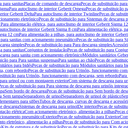
 para sanitas
Placas de comando de descarga
Peças de substituição par
Sigma
Para autoclismo de interior Geberit Omega
Peças de substituição p
terior Geberit Delta
Para autoclismo de interior Twinline
Peças de substit
cionamento eletrónico
Peças de substituição para Sistemas de descarga 
 Para alimentação elétrica, para autoclismo de interior Geberit Sigma 1
 autoclismos de interior Geberit Sigma 8 cm
Para alimentação elétrica, 
Omega 12 cm
Para alimentação a pilhas, para autoclismo de interior Gebe
 para sanitas com acionamento pneumático
Peças de substituição para 
scarga simples
Peças de substituição para Para descarga simples
Acessóri
a para sanitas
Conjuntos de instalação
Peças de substituição para Conjun
escarga para sanita com acionamento eletrónico
Módulos sanitários Geber
uição para Para sanitas suspensas
Para sanitas ao chão
Peças de substitui
itários para bidés
Peças de substituição para Módulos sanitários para bi
ga, com rebordo
Peças de substituição para Urinóis, funcionamento com
bstituição para Urinóis, funcionamento com descarga, sem rebordo
Para
 para urinol ou com montagem exterior
Com sistema de descarga para ur
Peças de substituição para Para sistema de descarga para urinóis integra
mpa
Sem bordo de descarga
Peças de substituição para Sem bordo de des
ara Sem tampa
Separadores de urinol
Separadores de urinol de plástico
Sep
lementares para sifões
Tubos de descarga, curvas de descarga e acessóri
de descarga
Sistemas de descarga para urinol
De interior
Peças de substitu
tação elétrica
Com acionamento eletrónico, alimentação a pilhas
Peças d
acionamento pneumático
Exterior
Peças de substituição para Exterior
Com 
o eletrónico, alimentação a pilhas
Peças de substituição para Com acio
s
Kits de estrutura e de substituição
Peças de substituição para Kits de est