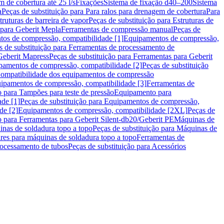
m de cobertura até 25 l/s
Fixações
Sistema de fixação d40–200
Sistema
a
Peças de substituição para Para ralos para drenagem de cobertura
Para
truturas de barreira de vapor
Peças de substituição para Estruturas de
 para Geberit Mepla
Ferramentas de compressão manual
Peças de
tos de compressão, compatibilidade [1]
Equipamentos de compressão,
s de substituição para Ferramentas de processamento de
Geberit Mapress
Peças de substituição para Ferramentas para Geberit
pamentos de compressão, compatibilidade [2]
Peças de substituição
 Compatibilidade dos equipamentos de compressão
uipamentos de compressão, compatibilidade [3]
Ferramentas de
o para Tampões para teste de pressão
Equipamento para
de [1]
Peças de substituição para Equipamentos de compressão,
de [2]
Equipamentos de compressão, compatibilidade [2XL]
Peças de
o para Ferramentas para Geberit Silent-db20/Geberit PE
Máquinas de
nas de soldadura topo a topo
Peças de substituição para Máquinas de
res para máquinas de soldadura topo a topo
Ferramentas de
rocessamento de tubos
Peças de substituição para Acessórios