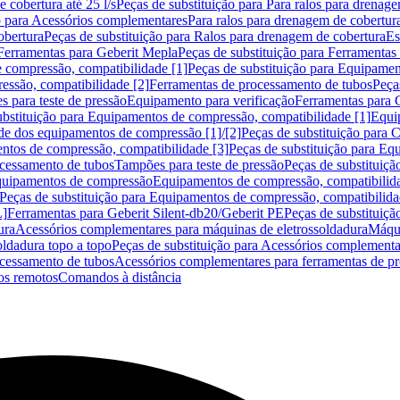
 cobertura até 25 l/s
Peças de substituição para Para ralos para drenage
o para Acessórios complementares
Para ralos para drenagem de cobertur
obertura
Peças de substituição para Ralos para drenagem de cobertura
Es
Ferramentas para Geberit Mepla
Peças de substituição para Ferramentas
 compressão, compatibilidade [1]
Peças de substituição para Equipamen
essão, compatibilidade [2]
Ferramentas de processamento de tubos
Peça
s para teste de pressão
Equipamento para verificação
Ferramentas para 
ubstituição para Equipamentos de compressão, compatibilidade [1]
Equi
de dos equipamentos de compressão [1]/[2]
Peças de substituição para
tos de compressão, compatibilidade [3]
Peças de substituição para Eq
ocessamento de tubos
Tampões para teste de pressão
Peças de substituiçã
Equipamentos de compressão
Equipamentos de compressão, compatibilida
Peças de substituição para Equipamentos de compressão, compatibilida
L]
Ferramentas para Geberit Silent-db20/Geberit PE
Peças de substituiçã
ura
Acessórios complementares para máquinas de eletrossoldadura
Máqui
ldadura topo a topo
Peças de substituição para Acessórios complementa
ocessamento de tubos
Acessórios complementares para ferramentas de p
s remotos
Comandos à distância