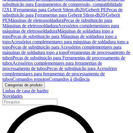
substituição para Equipamentos de compressão, compatibilidade
[2XL]
Ferramentas para Geberit Silent-db20/Geberit PE
Peças de
substituição para Ferramentas para Geberit Silent-db20/Geberit
PE
Máquinas de eletrossoldadura
Peças de substituição para
Máquinas de eletrossoldadura
Acessórios complementares para
máquinas de eletrossoldadura
Máquinas de soldadura topo a
topo
Peças de substituição para Máquinas de soldadura topo a
topo
Acessórios complementares para máquinas de soldadura topo a
topo
Peças de substituição para Acessórios complementares para
máquinas de soldadura topo a topo
Ferramentas de processamento de
tubos
Peças de substituição para Ferramentas de processamento de
tubos
Acessórios complementares para ferramentas de
processamento de tubos
Peças de substituição para Acessórios
complementares para ferramentas de processamento de
tubos
Comandos remotos
Comandos à distância
Categorias de produto
Linhas de casa de banho
Novidades