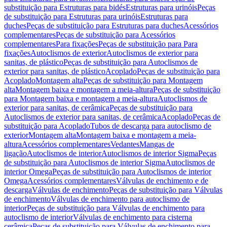
substituição para Estruturas para bidés
Estruturas para urinóis
Peças
de substituição para Estruturas para urinóis
Estruturas para
duches
Peças de substituição para Estruturas para duches
Acessórios
complementares
Peças de substituição para Acessórios
complementares
Para fixações
Peças de substituição para Para
fixações
Autoclismos de exterior
Autoclismos de exterior para
sanitas, de plástico
Peças de substituição para Autoclismos de
exterior para sanitas, de plástico
Acoplado
Peças de substituição para
Acoplado
Montagem alta
Peças de substituição para Montagem
alta
Montagem baixa e montagem a meia-altura
Peças de substituição
para Montagem baixa e montagem a meia-altura
Autoclismos de
exterior para sanitas, de cerâmica
Peças de substituição para
Autoclismos de exterior para sanitas, de cerâmica
Acoplado
Peças de
substituição para Acoplado
Tubos de descarga para autoclismo de
exterior
Montagem alta
Montagem baixa e montagem a meia-
altura
Acessórios complementares
Vedantes
Mangas de
ligação
Autoclismos de interior
Autoclismos de interior Sigma
Peças
de substituição para Autoclismos de interior Sigma
Autoclismos de
interior Omega
Peças de substituição para Autoclismos de interior
Omega
Acessórios complementares
Válvulas de enchimento e de
descarga
Válvulas de enchimento
Peças de substituição para Válvulas
de enchimento
Válvulas de enchimento para autoclismo de
interior
Peças de substituição para Válvulas de enchimento para
autoclismo de interior
Válvulas de enchimento para cisterna
cerâmica
Peças de substituição para Válvulas de enchimento para