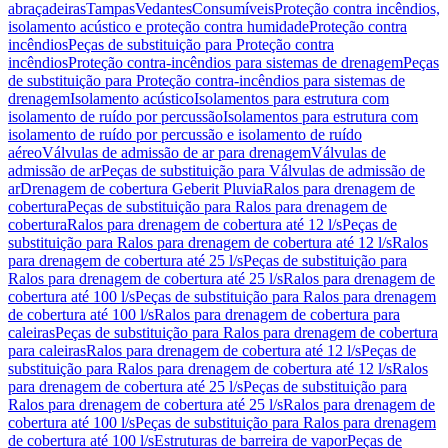
abraçadeiras
Tampas
Vedantes
Consumíveis
Proteção contra incêndios,
isolamento acústico e proteção contra humidade
Proteção contra
incêndios
Peças de substituição para Proteção contra
incêndios
Proteção contra-incêndios para sistemas de drenagem
Peças
de substituição para Proteção contra-incêndios para sistemas de
drenagem
Isolamento acústico
Isolamentos para estrutura com
isolamento de ruído por percussão
Isolamentos para estrutura com
isolamento de ruído por percussão e isolamento de ruído
aéreo
Válvulas de admissão de ar para drenagem
Válvulas de
admissão de ar
Peças de substituição para Válvulas de admissão de
ar
Drenagem de cobertura Geberit Pluvia
Ralos para drenagem de
cobertura
Peças de substituição para Ralos para drenagem de
cobertura
Ralos para drenagem de cobertura até 12 l/s
Peças de
substituição para Ralos para drenagem de cobertura até 12 l/s
Ralos
para drenagem de cobertura até 25 l/s
Peças de substituição para
Ralos para drenagem de cobertura até 25 l/s
Ralos para drenagem de
cobertura até 100 l/s
Peças de substituição para Ralos para drenagem
de cobertura até 100 l/s
Ralos para drenagem de cobertura para
caleiras
Peças de substituição para Ralos para drenagem de cobertura
para caleiras
Ralos para drenagem de cobertura até 12 l/s
Peças de
substituição para Ralos para drenagem de cobertura até 12 l/s
Ralos
para drenagem de cobertura até 25 l/s
Peças de substituição para
Ralos para drenagem de cobertura até 25 l/s
Ralos para drenagem de
cobertura até 100 l/s
Peças de substituição para Ralos para drenagem
de cobertura até 100 l/s
Estruturas de barreira de vapor
Peças de