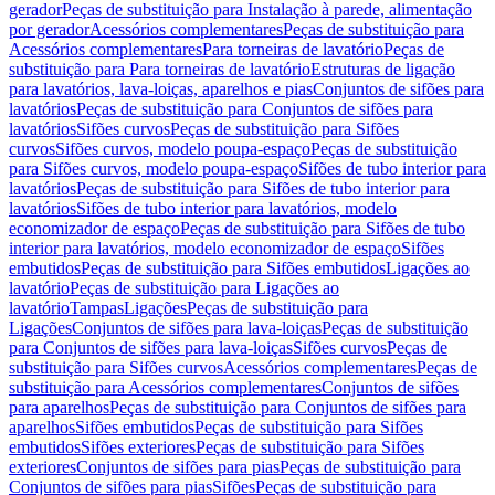
gerador
Peças de substituição para Instalação à parede, alimentação
por gerador
Acessórios complementares
Peças de substituição para
Acessórios complementares
Para torneiras de lavatório
Peças de
substituição para Para torneiras de lavatório
Estruturas de ligação
para lavatórios, lava-loiças, aparelhos e pias
Conjuntos de sifões para
lavatórios
Peças de substituição para Conjuntos de sifões para
lavatórios
Sifões curvos
Peças de substituição para Sifões
curvos
Sifões curvos, modelo poupa-espaço
Peças de substituição
para Sifões curvos, modelo poupa-espaço
Sifões de tubo interior para
lavatórios
Peças de substituição para Sifões de tubo interior para
lavatórios
Sifões de tubo interior para lavatórios, modelo
economizador de espaço
Peças de substituição para Sifões de tubo
interior para lavatórios, modelo economizador de espaço
Sifões
embutidos
Peças de substituição para Sifões embutidos
Ligações ao
lavatório
Peças de substituição para Ligações ao
lavatório
Tampas
Ligações
Peças de substituição para
Ligações
Conjuntos de sifões para lava-loiças
Peças de substituição
para Conjuntos de sifões para lava-loiças
Sifões curvos
Peças de
substituição para Sifões curvos
Acessórios complementares
Peças de
substituição para Acessórios complementares
Conjuntos de sifões
para aparelhos
Peças de substituição para Conjuntos de sifões para
aparelhos
Sifões embutidos
Peças de substituição para Sifões
embutidos
Sifões exteriores
Peças de substituição para Sifões
exteriores
Conjuntos de sifões para pias
Peças de substituição para
Conjuntos de sifões para pias
Sifões
Peças de substituição para