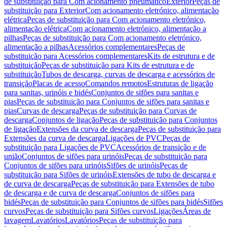
de substituição para Com acionamento pneumático
Exterior
Peças de
substituição para Exterior
Com acionamento eletrónico, alimentação
elétrica
Peças de substituição para Com acionamento eletrónico,
alimentação elétrica
Com acionamento eletrónico, alimentação a
pilhas
Peças de substituição para Com acionamento eletrónico,
alimentação a pilhas
Acessórios complementares
Peças de
substituição para Acessórios complementares
Kits de estrutura e de
substituição
Peças de substituição para Kits de estrutura e de
substituição
Tubos de descarga, curvas de descarga e acessórios de
transição
Placas de acesso
Comandos remotos
Estruturas de ligação
para sanitas, urinóis e bidés
Conjuntos de sifões para sanitas e
pias
Peças de substituição para Conjuntos de sifões para sanitas e
pias
Curvas de descarga
Peças de substituição para Curvas de
descarga
Conjuntos de ligação
Peças de substituição para Conjuntos
de ligação
Extensões da curva de descarga
Peças de substituição para
Extensões da curva de descarga
Ligações de PVC
Peças de
substituição para Ligações de PVC
Acessórios de transição e de
união
Conjuntos de sifões para urinóis
Peças de substituição para
Conjuntos de sifões para urinóis
Sifões de urinóis
Peças de
substituição para Sifões de urinóis
Extensões de tubo de descarga e
de curva de descarga
Peças de substituição para Extensões de tubo
de descarga e de curva de descarga
Conjuntos de sifões para
bidés
Peças de substituição para Conjuntos de sifões para bidés
Sifões
curvos
Peças de substituição para Sifões curvos
Ligações
Áreas de
lavagem
Lavatórios
Lavatórios
Peças de substituição para