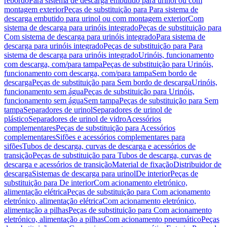
rebordo
Para sistema de descarga embutido para urinol ou com
montagem exterior
Peças de substituição para Para sistema de
descarga embutido para urinol ou com montagem exterior
Com
sistema de descarga para urinóis integrado
Peças de substituição para
Com sistema de descarga para urinóis integrado
Para sistema de
descarga para urinóis integrado
Peças de substituição para Para
sistema de descarga para urinóis integrado
Urinóis, funcionamento
com descarga, com/para tampa
Peças de substituição para Urinóis,
funcionamento com descarga, com/para tampa
Sem bordo de
descarga
Peças de substituição para Sem bordo de descarga
Urinóis,
funcionamento sem água
Peças de substituição para Urinóis,
funcionamento sem água
Sem tampa
Peças de substituição para Sem
tampa
Separadores de urinol
Separadores de urinol de
plástico
Separadores de urinol de vidro
Acessórios
complementares
Peças de substituição para Acessórios
complementares
Sifões e acessórios complementares para
sifões
Tubos de descarga, curvas de descarga e acessórios de
transição
Peças de substituição para Tubos de descarga, curvas de
descarga e acessórios de transição
Material de fixação
Distribuidor de
descarga
Sistemas de descarga para urinol
De interior
Peças de
substituição para De interior
Com acionamento eletrónico,
alimentação elétrica
Peças de substituição para Com acionamento
eletrónico, alimentação elétrica
Com acionamento eletrónico,
alimentação a pilhas
Peças de substituição para Com acionamento
eletrónico, alimentação a pilhas
Com acionamento pneumático
Peças