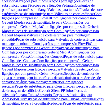
acessórios
Fixações para tubos
Fixações para ligações
Peças de
substituição para Fixações para ligações
Vedantes
Conjuntos de
parafuso para uniões de flange
Válvulas para tubos
Válvulas de corte
esféricas
Peças de substituição para Válvulas de corte esféricas
Com
ligações por compressão FlowFit
Com ligações por compressão
Geberit Mepla
Peças de substituição para Com ligações por
compressão Geberit Mepla
Com ligações por compressão Geberit
Mapress
Peças de substituição para Com ligações por compressão
Geberit Mapress
Válvulas de corte esféricas para montagem
embutido
Peças de substituição para Válvulas de corte esféricas para
montagem embutido
Com ligações por compressão FlowFit
Com
ligações por compressão Geberit Mepla
Peças de substituição para
Com ligações por compressão Geberit Mepla
Com ligações por
compressão Volex
Com ligações Compact
Peças de substituição para
Com ligações Compact
Com ligações por compressão Geberit
Mapress
Peças de substituição para Com ligações por compressão
Geberit Mapress
Com ligações roscadas
Válvulas de retenção
Com
ligações por compressão Geberit Mapress
Secções de contador de
água para montagem interior
Peças de substituição para Secções de
contador de água para montagem interior
Com ligações
roscadas
Peças de substituição para Com ligações roscadas
Sistemas
de drenagem de edifícios
Geberit Silent-PP
Tubos
Peças de
substituição para Tubos
Acessórios
Peças de substituição para
Acessórios
Curvas
Peças de substituição para Curvas
Forquilhas
Peças
de substituição para Forquilhas
Reduções
Peças de substituição para