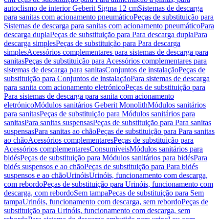
autoclismo de interior Geberit Sigma 12 cm
Sistemas de descarga
para sanitas com acionamento pneumático
Peças de substituição para
Sistemas de descarga para sanitas com acionamento pneumático
Para
descarga dupla
Peças de substituição para Para descarga dupla
Para
descarga simples
Peças de substituição para Para descarga
simples
Acessórios complementares para sistemas de descarga para
sanitas
Peças de substituição para Acessórios complementares para
sistemas de descarga para sanitas
Conjuntos de instalação
Peças de
substituição para Conjuntos de instalação
Para sistemas de descarga
para sanita com acionamento eletrónico
Peças de substituição para
Para sistemas de descarga para sanita com acionamento
eletrónico
Módulos sanitários Geberit Monolith
Módulos sanitários
para sanitas
Peças de substituição para Módulos sanitários para
sanitas
Para sanitas suspensas
Peças de substituição para Para sanitas
suspensas
Para sanitas ao chão
Peças de substituição para Para sanitas
ao chão
Acessórios complementares
Peças de substituição para
Acessórios complementares
Consumíveis
Módulos sanitários para
bidés
Peças de substituição para Módulos sanitários para bidés
Para
bidés suspensos e ao chão
Peças de substituição para Para bidés
suspensos e ao chão
Urinóis
Urinóis, funcionamento com descarga,
com rebordo
Peças de substituição para Urinóis, funcionamento com
descarga, com rebordo
Sem tampa
Peças de substituição para Sem
tampa
Urinóis, funcionamento com descarga, sem rebordo
Peças de
substituição para Urinóis, funcionamento com descarga, sem