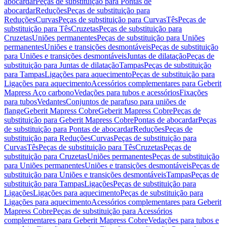
abocardar
Peças de substituição para Pontas de
abocardar
Reduções
Peças de substituição para
Reduções
Curvas
Peças de substituição para Curvas
Tês
Peças de
substituição para Tês
Cruzetas
Peças de substituição para
Cruzetas
Uniões permanentes
Peças de substituição para Uniões
permanentes
Uniões e transições desmontáveis
Peças de substituição
para Uniões e transições desmontáveis
Juntas de dilatação
Peças de
substituição para Juntas de dilatação
Tampas
Peças de substituição
para Tampas
Ligações para aquecimento
Peças de substituição para
Ligações para aquecimento
Acessórios complementares para Geberit
Mapress Aço carbono
Vedações para tubos e acessórios
Fixações
para tubos
Vedantes
Conjuntos de parafuso para uniões de
flange
Geberit Mapress Cobre
Geberit Mapress Cobre
Peças de
substituição para Geberit Mapress Cobre
Pontas de abocardar
Peças
de substituição para Pontas de abocardar
Reduções
Peças de
substituição para Reduções
Curvas
Peças de substituição para
Curvas
Tês
Peças de substituição para Tês
Cruzetas
Peças de
substituição para Cruzetas
Uniões permanentes
Peças de substituição
para Uniões permanentes
Uniões e transições desmontáveis
Peças de
substituição para Uniões e transições desmontáveis
Tampas
Peças de
substituição para Tampas
Ligações
Peças de substituição para
Ligações
Ligações para aquecimento
Peças de substituição para
Ligações para aquecimento
Acessórios complementares para Geberit
Mapress Cobre
Peças de substituição para Acessórios
complementares para Geberit Mapress Cobre
Vedações para tubos e