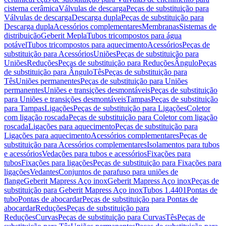
cisterna cerâmica
Válvulas de descarga
Peças de substituição para
Válvulas de descarga
Descarga dupla
Peças de substituição para
Descarga dupla
Acessórios complementares
Membranas
Sistemas de
distribuição
Geberit Mepla
Tubos tricompostos para água
potável
Tubos tricompostos para aquecimento
Acessórios
Peças de
substituição para Acessórios
Uniões
Peças de substituição para
Uniões
Reduções
Peças de substituição para Reduções
Ângulo
Peças
de substituição para Ângulo
Tês
Peças de substituição para
Tês
Uniões permanentes
Peças de substituição para Uniões
permanentes
Uniões e transições desmontáveis
Peças de substituição
para Uniões e transições desmontáveis
Tampas
Peças de substituição
para Tampas
Ligações
Peças de substituição para Ligações
Coletor
com ligação roscada
Peças de substituição para Coletor com ligação
roscada
Ligações para aquecimento
Peças de substituição para
Ligações para aquecimento
Acessórios complementares
Peças de
substituição para Acessórios complementares
Isolamentos para tubos
e acessórios
Vedações para tubos e acessórios
Fixações para
tubos
Fixações para ligações
Peças de substituição para Fixações para
ligações
Vedantes
Conjuntos de parafuso para uniões de
flange
Geberit Mapress Aço inox
Geberit Mapress Aço inox
Peças de
substituição para Geberit Mapress Aço inox
Tubos 1.4401
Pontas de
tubo
Pontas de abocardar
Peças de substituição para Pontas de
abocardar
Reduções
Peças de substituição para
Reduções
Curvas
Peças de substituição para Curvas
Tês
Peças de