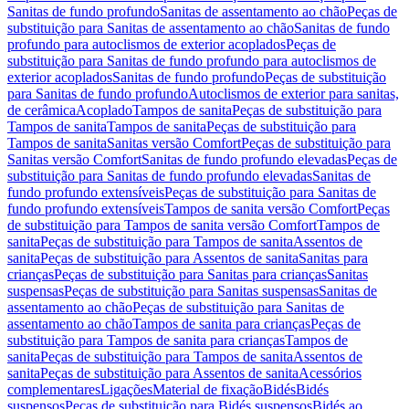
Sanitas de fundo profundo
Sanitas de assentamento ao chão
Peças de
substituição para Sanitas de assentamento ao chão
Sanitas de fundo
profundo para autoclismos de exterior acoplados
Peças de
substituição para Sanitas de fundo profundo para autoclismos de
exterior acoplados
Sanitas de fundo profundo
Peças de substituição
para Sanitas de fundo profundo
Autoclismos de exterior para sanitas,
de cerâmica
Acoplado
Tampos de sanita
Peças de substituição para
Tampos de sanita
Tampos de sanita
Peças de substituição para
Tampos de sanita
Sanitas versão Comfort
Peças de substituição para
Sanitas versão Comfort
Sanitas de fundo profundo elevadas
Peças de
substituição para Sanitas de fundo profundo elevadas
Sanitas de
fundo profundo extensíveis
Peças de substituição para Sanitas de
fundo profundo extensíveis
Tampos de sanita versão Comfort
Peças
de substituição para Tampos de sanita versão Comfort
Tampos de
sanita
Peças de substituição para Tampos de sanita
Assentos de
sanita
Peças de substituição para Assentos de sanita
Sanitas para
crianças
Peças de substituição para Sanitas para crianças
Sanitas
suspensas
Peças de substituição para Sanitas suspensas
Sanitas de
assentamento ao chão
Peças de substituição para Sanitas de
assentamento ao chão
Tampos de sanita para crianças
Peças de
substituição para Tampos de sanita para crianças
Tampos de
sanita
Peças de substituição para Tampos de sanita
Assentos de
sanita
Peças de substituição para Assentos de sanita
Acessórios
complementares
Ligações
Material de fixação
Bidés
Bidés
suspensos
Peças de substituição para Bidés suspensos
Bidés ao