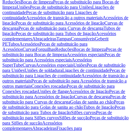
Reduções
Bocas de limpeza
Peças de substituição para Bocas de
limpeza
Uniões
Peças de substituição para Uniões
Ligações de
continuidade
Peças de substituição para Ligações de
continuidade
Acessórios de transição a outros materiais
Acessórios de
ligação
Peças de substituição para Acessórios de ligação
Curvas de
descarga
Peças de substituição para Curvas de descarga
Tubos de
ligação
Peças de substituição para Tubos de ligação
Acessórios
complementares
Abraçadeiras
Tampas
Consumíveis
Geberit
PE
Tubos
Acessórios
Peças de substituição para
Acessórios
Curvas
Forquilhas
Reduções
Bocas de limpeza
Peças de
substituição para Bocas de limpeza
Acessórios especiais
Peças de
substituição para Acessórios especiais
Acessórios
SuperTube
Curvas
Acessórios especiais
Uniões
Peças de substituição
para Uniões
Uniões de soldadura
Ligações de continuidade
Peças de
substituição para Ligações de continuidade
Acessórios de transição a
outros materiais
Peças de substituição para Acessórios de transição a
outros materiais
Conexões roscadas
Peças de substituição para
Conexões roscadas
Uniões de flange
Acessórios de ligação
Peças de
substituição para Acessórios de ligação
Curvas de descarga
Peças de
substituição para Curvas de descarga
Golas de sanita ao chão
Peças
de substituição para Golas de sanita ao chão
Tubos de ligação
Peças
de substituição para Tubos de ligação
Sifões curvos
Peças de
substituição para Sifões curvos
Sifões de sucção
Peças de substituição
para Sifões de sucção
Acessórios
complementares
Abraçadeiras
Fixações para