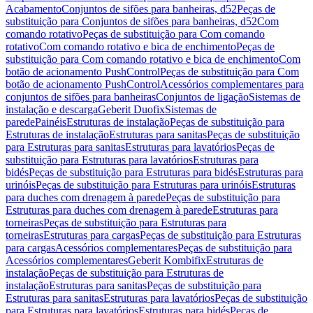
Acabamento
Conjuntos de sifões para banheiras, d52
Peças de
substituição para Conjuntos de sifões para banheiras, d52
Com
comando rotativo
Peças de substituição para Com comando
rotativo
Com comando rotativo e bica de enchimento
Peças de
substituição para Com comando rotativo e bica de enchimento
Com
botão de acionamento PushControl
Peças de substituição para Com
botão de acionamento PushControl
Acessórios complementares para
conjuntos de sifões para banheiras
Conjuntos de ligação
Sistemas de
instalação e descarga
Geberit Duofix
Sistemas de
parede
Painéis
Estruturas de instalação
Peças de substituição para
Estruturas de instalação
Estruturas para sanitas
Peças de substituição
para Estruturas para sanitas
Estruturas para lavatórios
Peças de
substituição para Estruturas para lavatórios
Estruturas para
bidés
Peças de substituição para Estruturas para bidés
Estruturas para
urinóis
Peças de substituição para Estruturas para urinóis
Estruturas
para duches com drenagem à parede
Peças de substituição para
Estruturas para duches com drenagem à parede
Estruturas para
torneiras
Peças de substituição para Estruturas para
torneiras
Estruturas para cargas
Peças de substituição para Estruturas
para cargas
Acessórios complementares
Peças de substituição para
Acessórios complementares
Geberit Kombifix
Estruturas de
instalação
Peças de substituição para Estruturas de
instalação
Estruturas para sanitas
Peças de substituição para
Estruturas para sanitas
Estruturas para lavatórios
Peças de substituição
para Estruturas para lavatórios
Estruturas para bidés
Peças de