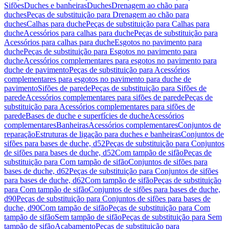
Sifões
Duches e banheiras
Duches
Drenagem ao chão para
duches
Peças de substituição para Drenagem ao chão para
duches
Calhas para duche
Peças de substituição para Calhas para
duche
Acessórios para calhas para duche
Peças de substituição para
Acessórios para calhas para duche
Esgotos no pavimento para
duche
Peças de substituição para Esgotos no pavimento para
duche
Acessórios complementares para esgotos no pavimento para
duche de pavimento
Peças de substituição para Acessórios
complementares para esgotos no pavimento para duche de
pavimento
Sifões de parede
Peças de substituição para Sifões de
parede
Acessórios complementares para sifões de parede
Peças de
substituição para Acessórios complementares para sifões de
parede
Bases de duche e superfícies de duche
Acessórios
complementares
Banheiras
Acessórios complementares
Conjuntos de
reparação
Estruturas de ligação para duches e banheiras
Conjuntos de
sifões para bases de duche, d52
Peças de substituição para Conjuntos
de sifões para bases de duche, d52
Com tampão de sifão
Peças de
substituição para Com tampão de sifão
Conjuntos de sifões para
bases de duche, d62
Peças de substituição para Conjuntos de sifões
para bases de duche, d62
Com tampão de sifão
Peças de substituição
para Com tampão de sifão
Conjuntos de sifões para bases de duche,
d90
Peças de substituição para Conjuntos de sifões para bases de
duche, d90
Com tampão de sifão
Peças de substituição para Com
tampão de sifão
Sem tampão de sifão
Peças de substituição para Sem
tampão de sifão
Acabamento
Peças de substituição para