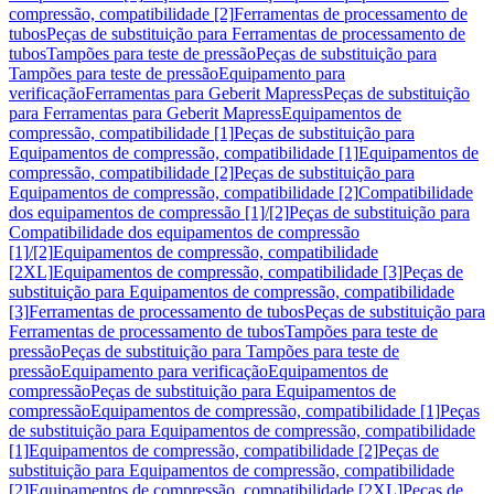
compressão, compatibilidade [2]
Ferramentas de processamento de
tubos
Peças de substituição para Ferramentas de processamento de
tubos
Tampões para teste de pressão
Peças de substituição para
Tampões para teste de pressão
Equipamento para
verificação
Ferramentas para Geberit Mapress
Peças de substituição
para Ferramentas para Geberit Mapress
Equipamentos de
compressão, compatibilidade [1]
Peças de substituição para
Equipamentos de compressão, compatibilidade [1]
Equipamentos de
compressão, compatibilidade [2]
Peças de substituição para
Equipamentos de compressão, compatibilidade [2]
Compatibilidade
dos equipamentos de compressão [1]/[2]
Peças de substituição para
Compatibilidade dos equipamentos de compressão
[1]/[2]
Equipamentos de compressão, compatibilidade
[2XL]
Equipamentos de compressão, compatibilidade [3]
Peças de
substituição para Equipamentos de compressão, compatibilidade
[3]
Ferramentas de processamento de tubos
Peças de substituição para
Ferramentas de processamento de tubos
Tampões para teste de
pressão
Peças de substituição para Tampões para teste de
pressão
Equipamento para verificação
Equipamentos de
compressão
Peças de substituição para Equipamentos de
compressão
Equipamentos de compressão, compatibilidade [1]
Peças
de substituição para Equipamentos de compressão, compatibilidade
[1]
Equipamentos de compressão, compatibilidade [2]
Peças de
substituição para Equipamentos de compressão, compatibilidade
[2]
Equipamentos de compressão, compatibilidade [2XL]
Peças de