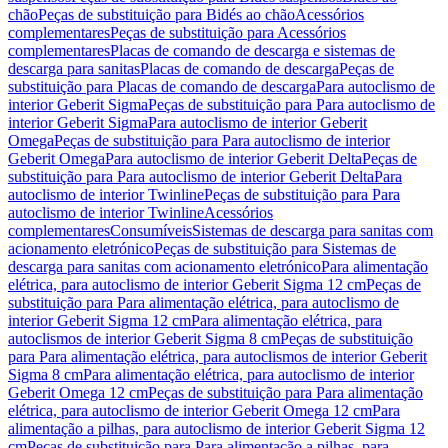
chão
Peças de substituição para Bidés ao chão
Acessórios
complementares
Peças de substituição para Acessórios
complementares
Placas de comando de descarga e sistemas de
descarga para sanitas
Placas de comando de descarga
Peças de
substituição para Placas de comando de descarga
Para autoclismo de
interior Geberit Sigma
Peças de substituição para Para autoclismo de
interior Geberit Sigma
Para autoclismo de interior Geberit
Omega
Peças de substituição para Para autoclismo de interior
Geberit Omega
Para autoclismo de interior Geberit Delta
Peças de
substituição para Para autoclismo de interior Geberit Delta
Para
autoclismo de interior Twinline
Peças de substituição para Para
autoclismo de interior Twinline
Acessórios
complementares
Consumíveis
Sistemas de descarga para sanitas com
acionamento eletrónico
Peças de substituição para Sistemas de
descarga para sanitas com acionamento eletrónico
Para alimentação
elétrica, para autoclismo de interior Geberit Sigma 12 cm
Peças de
substituição para Para alimentação elétrica, para autoclismo de
interior Geberit Sigma 12 cm
Para alimentação elétrica, para
autoclismos de interior Geberit Sigma 8 cm
Peças de substituição
para Para alimentação elétrica, para autoclismos de interior Geberit
Sigma 8 cm
Para alimentação elétrica, para autoclismo de interior
Geberit Omega 12 cm
Peças de substituição para Para alimentação
elétrica, para autoclismo de interior Geberit Omega 12 cm
Para
alimentação a pilhas, para autoclismo de interior Geberit Sigma 12
cm
Peças de substituição para Para alimentação a pilhas, para