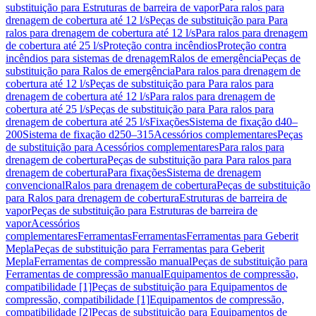
substituição para Estruturas de barreira de vapor
Para ralos para
drenagem de cobertura até 12 l/s
Peças de substituição para Para
ralos para drenagem de cobertura até 12 l/s
Para ralos para drenagem
de cobertura até 25 l/s
Proteção contra incêndios
Proteção contra
incêndios para sistemas de drenagem
Ralos de emergência
Peças de
substituição para Ralos de emergência
Para ralos para drenagem de
cobertura até 12 l/s
Peças de substituição para Para ralos para
drenagem de cobertura até 12 l/s
Para ralos para drenagem de
cobertura até 25 l/s
Peças de substituição para Para ralos para
drenagem de cobertura até 25 l/s
Fixações
Sistema de fixação d40–
200
Sistema de fixação d250–315
Acessórios complementares
Peças
de substituição para Acessórios complementares
Para ralos para
drenagem de cobertura
Peças de substituição para Para ralos para
drenagem de cobertura
Para fixações
Sistema de drenagem
convencional
Ralos para drenagem de cobertura
Peças de substituição
para Ralos para drenagem de cobertura
Estruturas de barreira de
vapor
Peças de substituição para Estruturas de barreira de
vapor
Acessórios
complementares
Ferramentas
Ferramentas
Ferramentas para Geberit
Mepla
Peças de substituição para Ferramentas para Geberit
Mepla
Ferramentas de compressão manual
Peças de substituição para
Ferramentas de compressão manual
Equipamentos de compressão,
compatibilidade [1]
Peças de substituição para Equipamentos de
compressão, compatibilidade [1]
Equipamentos de compressão,
compatibilidade [2]
Peças de substituição para Equipamentos de