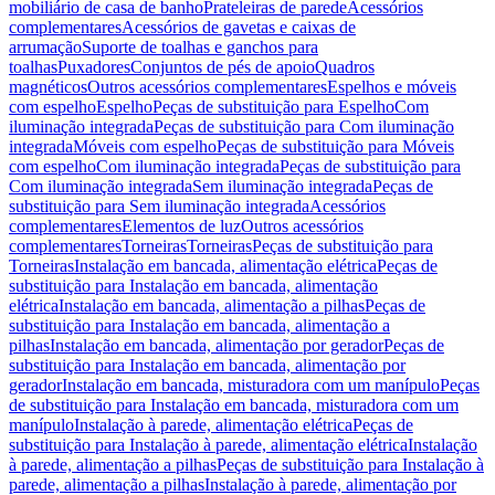
mobiliário de casa de banho
Prateleiras de parede
Acessórios
complementares
Acessórios de gavetas e caixas de
arrumação
Suporte de toalhas e ganchos para
toalhas
Puxadores
Conjuntos de pés de apoio
Quadros
magnéticos
Outros acessórios complementares
Espelhos e móveis
com espelho
Espelho
Peças de substituição para Espelho
Com
iluminação integrada
Peças de substituição para Com iluminação
integrada
Móveis com espelho
Peças de substituição para Móveis
com espelho
Com iluminação integrada
Peças de substituição para
Com iluminação integrada
Sem iluminação integrada
Peças de
substituição para Sem iluminação integrada
Acessórios
complementares
Elementos de luz
Outros acessórios
complementares
Torneiras
Torneiras
Peças de substituição para
Torneiras
Instalação em bancada, alimentação elétrica
Peças de
substituição para Instalação em bancada, alimentação
elétrica
Instalação em bancada, alimentação a pilhas
Peças de
substituição para Instalação em bancada, alimentação a
pilhas
Instalação em bancada, alimentação por gerador
Peças de
substituição para Instalação em bancada, alimentação por
gerador
Instalação em bancada, misturadora com um manípulo
Peças
de substituição para Instalação em bancada, misturadora com um
manípulo
Instalação à parede, alimentação elétrica
Peças de
substituição para Instalação à parede, alimentação elétrica
Instalação
à parede, alimentação a pilhas
Peças de substituição para Instalação à
parede, alimentação a pilhas
Instalação à parede, alimentação por