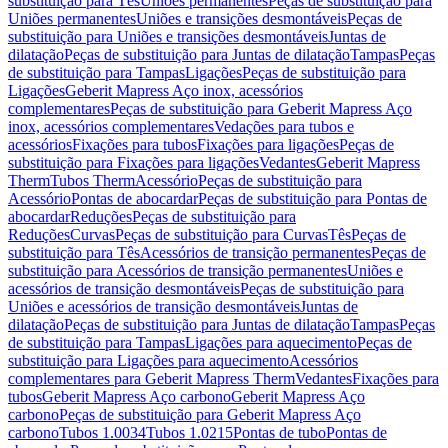
substituição para Tês
Uniões permanentes
Peças de substituição para
Uniões permanentes
Uniões e transições desmontáveis
Peças de
substituição para Uniões e transições desmontáveis
Juntas de
dilatação
Peças de substituição para Juntas de dilatação
Tampas
Peças
de substituição para Tampas
Ligações
Peças de substituição para
Ligações
Geberit Mapress Aço inox, acessórios
complementares
Peças de substituição para Geberit Mapress Aço
inox, acessórios complementares
Vedações para tubos e
acessórios
Fixações para tubos
Fixações para ligações
Peças de
substituição para Fixações para ligações
Vedantes
Geberit Mapress
Therm
Tubos Therm
Acessório
Peças de substituição para
Acessório
Pontas de abocardar
Peças de substituição para Pontas de
abocardar
Reduções
Peças de substituição para
Reduções
Curvas
Peças de substituição para Curvas
Tês
Peças de
substituição para Tês
Acessórios de transição permanentes
Peças de
substituição para Acessórios de transição permanentes
Uniões e
acessórios de transição desmontáveis
Peças de substituição para
Uniões e acessórios de transição desmontáveis
Juntas de
dilatação
Peças de substituição para Juntas de dilatação
Tampas
Peças
de substituição para Tampas
Ligações para aquecimento
Peças de
substituição para Ligações para aquecimento
Acessórios
complementares para Geberit Mapress Therm
Vedantes
Fixações para
tubos
Geberit Mapress Aço carbono
Geberit Mapress Aço
carbono
Peças de substituição para Geberit Mapress Aço
carbono
Tubos 1.0034
Tubos 1.0215
Pontas de tubo
Pontas de