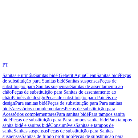
PT
Sanitas e urinóis
Sanitas bidé Geberit AquaClean
Sanitas bidé
Peças
de substituição para Sanitas bidé
Sanitas suspensas
Peças de
substituição para Sanitas suspensas
Sanitas de assentamento ao
chão
Peças de substituição para Sanitas de assentamento ao
chão
Painéis de design
Peças de substituição para Painéis de
design
Para sanitas bidé
Peças de substituição para Para sanitas
bidé
Acessórios complementares
Peças de substituição para
Acessórios complementares
Para sanitas bidé
Para tampos sanita
bidé
Peças de substituição para Para tampos sanita bidé
Para tampos
sanita bidé e sanitas bidé
Consumíveis
Sanitas e tampos de
sanita
Sanitas suspensas
Peças de substituição para Sanitas
suspensas
Sanitas de fundo profundo
Peças de substituição para