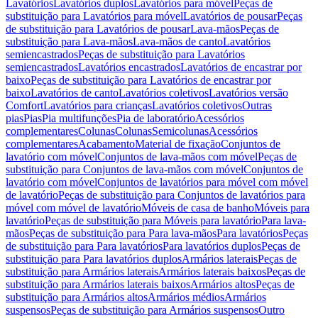
Lavatórios
Lavatórios duplos
Lavatórios para móvel
Peças de
substituição para Lavatórios para móvel
Lavatórios de pousar
Peças
de substituição para Lavatórios de pousar
Lava-mãos
Peças de
substituição para Lava-mãos
Lava-mãos de canto
Lavatórios
semiencastrados
Peças de substituição para Lavatórios
semiencastrados
Lavatórios encastrados
Lavatórios de encastrar por
baixo
Peças de substituição para Lavatórios de encastrar por
baixo
Lavatórios de canto
Lavatórios coletivos
Lavatórios versão
Comfort
Lavatórios para crianças
Lavatórios coletivos
Outras
pias
Pias
Pia multifunções
Pia de laboratório
Acessórios
complementares
Colunas
Colunas
Semicolunas
Acessórios
complementares
Acabamento
Material de fixação
Conjuntos de
lavatório com móvel
Conjuntos de lava-mãos com móvel
Peças de
substituição para Conjuntos de lava-mãos com móvel
Conjuntos de
lavatório com móvel
Conjuntos de lavatórios para móvel com móvel
de lavatório
Peças de substituição para Conjuntos de lavatórios para
móvel com móvel de lavatório
Móveis de casa de banho
Móveis para
lavatório
Peças de substituição para Móveis para lavatório
Para lava-
mãos
Peças de substituição para Para lava-mãos
Para lavatórios
Peças
de substituição para Para lavatórios
Para lavatórios duplos
Peças de
substituição para Para lavatórios duplos
Armários laterais
Peças de
substituição para Armários laterais
Armários laterais baixos
Peças de
substituição para Armários laterais baixos
Armários altos
Peças de
substituição para Armários altos
Armários médios
Armários
suspensos
Peças de substituição para Armários suspensos
Outro