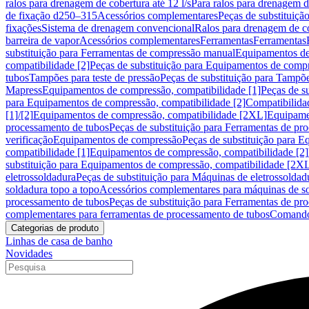
ralos para drenagem de cobertura até 12 l/s
Para ralos para drenagem de
de fixação d250–315
Acessórios complementares
Peças de substituiçã
fixações
Sistema de drenagem convencional
Ralos para drenagem de c
barreira de vapor
Acessórios complementares
Ferramentas
Ferramentas
substituição para Ferramentas de compressão manual
Equipamentos de
compatibilidade [2]
Peças de substituição para Equipamentos de compr
tubos
Tampões para teste de pressão
Peças de substituição para Tampõe
Mapress
Equipamentos de compressão, compatibilidade [1]
Peças de s
para Equipamentos de compressão, compatibilidade [2]
Compatibilida
[1]/[2]
Equipamentos de compressão, compatibilidade [2XL]
Equipamen
processamento de tubos
Peças de substituição para Ferramentas de pr
verificação
Equipamentos de compressão
Peças de substituição para 
compatibilidade [1]
Equipamentos de compressão, compatibilidade [2]
substituição para Equipamentos de compressão, compatibilidade [2X
eletrossoldadura
Peças de substituição para Máquinas de eletrossoldad
soldadura topo a topo
Acessórios complementares para máquinas de so
processamento de tubos
Peças de substituição para Ferramentas de pr
complementares para ferramentas de processamento de tubos
Comando
Categorias de produto
Linhas de casa de banho
Novidades