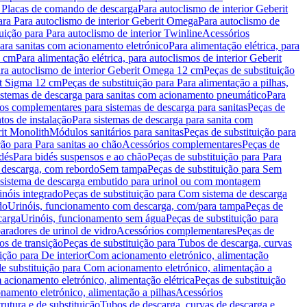
a Placas de comando de descarga
Para autoclismo de interior Geberit
ara Para autoclismo de interior Geberit Omega
Para autoclismo de
uição para Para autoclismo de interior Twinline
Acessórios
para sanitas com acionamento eletrónico
Para alimentação elétrica, para
2 cm
Para alimentação elétrica, para autoclismos de interior Geberit
para autoclismo de interior Geberit Omega 12 cm
Peças de substituição
rit Sigma 12 cm
Peças de substituição para Para alimentação a pilhas,
Sistemas de descarga para sanitas com acionamento pneumático
Para
os complementares para sistemas de descarga para sanitas
Peças de
tos de instalação
Para sistemas de descarga para sanita com
it Monolith
Módulos sanitários para sanitas
Peças de substituição para
ção para Para sanitas ao chão
Acessórios complementares
Peças de
dés
Para bidés suspensos e ao chão
Peças de substituição para Para
 descarga, com rebordo
Sem tampa
Peças de substituição para Sem
 sistema de descarga embutido para urinol ou com montagem
inóis integrado
Peças de substituição para Com sistema de descarga
do
Urinóis, funcionamento com descarga, com/para tampa
Peças de
carga
Urinóis, funcionamento sem água
Peças de substituição para
aradores de urinol de vidro
Acessórios complementares
Peças de
os de transição
Peças de substituição para Tubos de descarga, curvas
ição para De interior
Com acionamento eletrónico, alimentação
e substituição para Com acionamento eletrónico, alimentação a
acionamento eletrónico, alimentação elétrica
Peças de substituição
namento eletrónico, alimentação a pilhas
Acessórios
rutura e de substituição
Tubos de descarga, curvas de descarga e