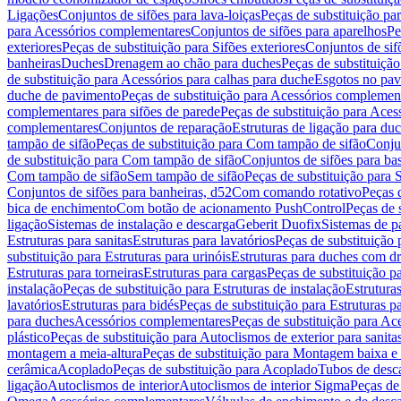
Ligações
Conjuntos de sifões para lava-loiças
Peças de substituição par
para Acessórios complementares
Conjuntos de sifões para aparelhos
Pe
exteriores
Peças de substituição para Sifões exteriores
Conjuntos de sif
banheiras
Duches
Drenagem ao chão para duches
Peças de substituiçã
de substituição para Acessórios para calhas para duche
Esgotos no pav
duche de pavimento
Peças de substituição para Acessórios complemen
complementares para sifões de parede
Peças de substituição para Aces
complementares
Conjuntos de reparação
Estruturas de ligação para du
tampão de sifão
Peças de substituição para Com tampão de sifão
Conjun
de substituição para Com tampão de sifão
Conjuntos de sifões para ba
Com tampão de sifão
Sem tampão de sifão
Peças de substituição para
Conjuntos de sifões para banheiras, d52
Com comando rotativo
Peças 
bica de enchimento
Com botão de acionamento PushControl
Peças de 
ligação
Sistemas de instalação e descarga
Geberit Duofix
Sistemas de p
Estruturas para sanitas
Estruturas para lavatórios
Peças de substituição 
substituição para Estruturas para urinóis
Estruturas para duches com d
Estruturas para torneiras
Estruturas para cargas
Peças de substituição pa
instalação
Peças de substituição para Estruturas de instalação
Estruturas
lavatórios
Estruturas para bidés
Peças de substituição para Estruturas p
para duches
Acessórios complementares
Peças de substituição para A
plástico
Peças de substituição para Autoclismos de exterior para sanitas
montagem a meia-altura
Peças de substituição para Montagem baixa e
cerâmica
Acoplado
Peças de substituição para Acoplado
Tubos de desca
ligação
Autoclismos de interior
Autoclismos de interior Sigma
Peças de