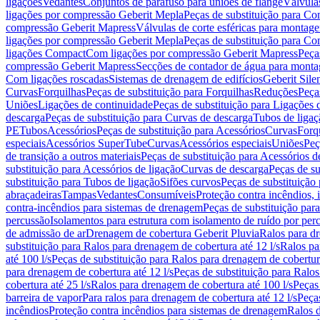
ligações
Vedantes
Conjuntos de parafuso para uniões de flange
Válvula
ligações por compressão Geberit Mepla
Peças de substituição para C
compressão Geberit Mapress
Válvulas de corte esféricas para monta
ligações por compressão Geberit Mepla
Peças de substituição para C
ligações Compact
Com ligações por compressão Geberit Mapress
Peça
compressão Geberit Mapress
Secções de contador de água para monta
Com ligações roscadas
Sistemas de drenagem de edifícios
Geberit Sile
Curvas
Forquilhas
Peças de substituição para Forquilhas
Reduções
Peça
Uniões
Ligações de continuidade
Peças de substituição para Ligações 
descarga
Peças de substituição para Curvas de descarga
Tubos de ligaç
PE
Tubos
Acessórios
Peças de substituição para Acessórios
Curvas
Forq
especiais
Acessórios SuperTube
Curvas
Acessórios especiais
Uniões
Peç
de transição a outros materiais
Peças de substituição para Acessórios de
substituição para Acessórios de ligação
Curvas de descarga
Peças de su
substituição para Tubos de ligação
Sifões curvos
Peças de substituição
abraçadeiras
Tampas
Vedantes
Consumíveis
Proteção contra incêndios,
contra-incêndios para sistemas de drenagem
Peças de substituição par
percussão
Isolamentos para estrutura com isolamento de ruído por per
de admissão de ar
Drenagem de cobertura Geberit Pluvia
Ralos para d
substituição para Ralos para drenagem de cobertura até 12 l/s
Ralos pa
até 100 l/s
Peças de substituição para Ralos para drenagem de cobertura
para drenagem de cobertura até 12 l/s
Peças de substituição para Ralos
cobertura até 25 l/s
Ralos para drenagem de cobertura até 100 l/s
Peças
barreira de vapor
Para ralos para drenagem de cobertura até 12 l/s
Peças
incêndios
Proteção contra incêndios para sistemas de drenagem
Ralos 