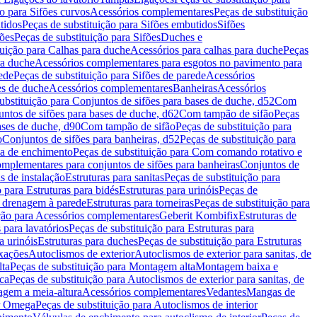
ão para Sifões curvos
Acessórios complementares
Peças de substituição
tidos
Peças de substituição para Sifões embutidos
Sifões
fões
Peças de substituição para Sifões
Duches e
tuição para Calhas para duche
Acessórios para calhas para duche
Peças
ra duche
Acessórios complementares para esgotos no pavimento para
ede
Peças de substituição para Sifões de parede
Acessórios
es de duche
Acessórios complementares
Banheiras
Acessórios
ubstituição para Conjuntos de sifões para bases de duche, d52
Com
untos de sifões para bases de duche, d62
Com tampão de sifão
Peças
ases de duche, d90
Com tampão de sifão
Peças de substituição para
o
Conjuntos de sifões para banheiras, d52
Peças de substituição para
a de enchimento
Peças de substituição para Com comando rotativo e
mplementares para conjuntos de sifões para banheiras
Conjuntos de
s de instalação
Estruturas para sanitas
Peças de substituição para
 para Estruturas para bidés
Estruturas para urinóis
Peças de
m drenagem à parede
Estruturas para torneiras
Peças de substituição para
ição para Acessórios complementares
Geberit Kombifix
Estruturas de
 para lavatórios
Peças de substituição para Estruturas para
a urinóis
Estruturas para duches
Peças de substituição para Estruturas
ixações
Autoclismos de exterior
Autoclismos de exterior para sanitas, de
ta
Peças de substituição para Montagem alta
Montagem baixa e
ica
Peças de substituição para Autoclismos de exterior para sanitas, de
gem a meia-altura
Acessórios complementares
Vedantes
Mangas de
or Omega
Peças de substituição para Autoclismos de interior