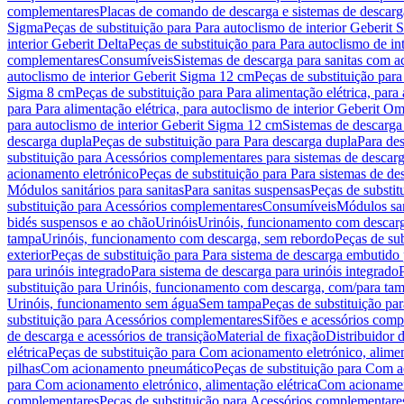
complementares
Placas de comando de descarga e sistemas de descarga
Sigma
Peças de substituição para Para autoclismo de interior Geberit 
interior Geberit Delta
Peças de substituição para Para autoclismo de in
complementares
Consumíveis
Sistemas de descarga para sanitas com a
autoclismo de interior Geberit Sigma 12 cm
Peças de substituição para
Sigma 8 cm
Peças de substituição para Para alimentação elétrica, para
para Para alimentação elétrica, para autoclismo de interior Geberit 
para autoclismo de interior Geberit Sigma 12 cm
Sistemas de descarga
descarga dupla
Peças de substituição para Para descarga dupla
Para de
substituição para Acessórios complementares para sistemas de descarg
acionamento eletrónico
Peças de substituição para Para sistemas de d
Módulos sanitários para sanitas
Para sanitas suspensas
Peças de substit
substituição para Acessórios complementares
Consumíveis
Módulos san
bidés suspensos e ao chão
Urinóis
Urinóis, funcionamento com descar
tampa
Urinóis, funcionamento com descarga, sem rebordo
Peças de su
exterior
Peças de substituição para Para sistema de descarga embutido
para urinóis integrado
Para sistema de descarga para urinóis integrado
substituição para Urinóis, funcionamento com descarga, com/para ta
Urinóis, funcionamento sem água
Sem tampa
Peças de substituição p
substituição para Acessórios complementares
Sifões e acessórios comp
de descarga e acessórios de transição
Material de fixação
Distribuidor 
elétrica
Peças de substituição para Com acionamento eletrónico, alimen
pilhas
Com acionamento pneumático
Peças de substituição para Com 
para Com acionamento eletrónico, alimentação elétrica
Com acionament
complementares
Peças de substituição para Acessórios complementare