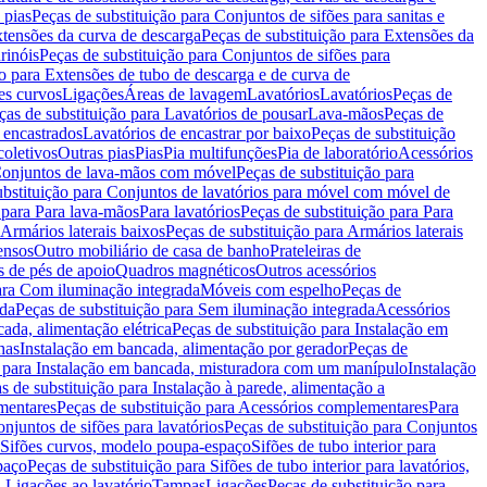
 pias
Peças de substituição para Conjuntos de sifões para sanitas e
tensões da curva de descarga
Peças de substituição para Extensões da
rinóis
Peças de substituição para Conjuntos de sifões para
ão para Extensões de tubo de descarga e de curva de
ões curvos
Ligações
Áreas de lavagem
Lavatórios
Lavatórios
Peças de
ças de substituição para Lavatórios de pousar
Lava-mãos
Peças de
 encastrados
Lavatórios de encastrar por baixo
Peças de substituição
coletivos
Outras pias
Pias
Pia multifunções
Pia de laboratório
Acessórios
onjuntos de lava-mãos com móvel
Peças de substituição para
ubstituição para Conjuntos de lavatórios para móvel com móvel de
 para Para lava-mãos
Para lavatórios
Peças de substituição para Para
Armários laterais baixos
Peças de substituição para Armários laterais
ensos
Outro mobiliário de casa de banho
Prateleiras de
 de pés de apoio
Quadros magnéticos
Outros acessórios
para Com iluminação integrada
Móveis com espelho
Peças de
ada
Peças de substituição para Sem iluminação integrada
Acessórios
ada, alimentação elétrica
Peças de substituição para Instalação em
has
Instalação em bancada, alimentação por gerador
Peças de
o para Instalação em bancada, misturadora com um manípulo
Instalação
s de substituição para Instalação à parede, alimentação a
mentares
Peças de substituição para Acessórios complementares
Para
njuntos de sifões para lavatórios
Peças de substituição para Conjuntos
a Sifões curvos, modelo poupa-espaço
Sifões de tubo interior para
paço
Peças de substituição para Sifões de tubo interior para lavatórios,
a Ligações ao lavatório
Tampas
Ligações
Peças de substituição para