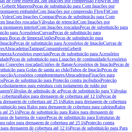
as de corte esféricas
Com ligações por compressão FlowFit
Com
 Geberit Mapress
Peças de substituição para Com ligações por
ra montagem embutido
Com ligações por compressão FlowFit
Com
o Volex
Com ligações Compact
Peças de substituição para Com
m ligações roscadas
Válvulas de retenção
Com ligações por
ra montagem interior
Com ligações roscadas
Peças de substituição para
uição para Acessórios
Curvas
Peças de substituição para
 para Bocas de limpeza
Uniões
Peças de substituição para
 ligação
Peças de substituição para Acessórios de ligação
Curvas de
res
Abraçadeiras
Tampas
Consumíveis
Geberit
limpeza
Acessórios especiais
Peças de substituição para Acessórios
idade
Peças de substituição para Ligações de continuidade
Acessórios
para Conexões roscadas
Uniões de flange
Acessórios de ligação
Peças de
stituição para Golas de sanita ao chão
Tubos de ligação
Peças de
 sucção
Acessórios complementares
Abraçadeiras
Fixações para
os
Peças de substituição para Proteção contra incêndios
Proteção
ico
Isolamentos para estrutura com isolamento de ruído por
enagem
Válvulas de admissão de ar
Peças de substituição para Válvulas
e cobertura
Ralos para drenagem de cobertura até 12 l/s
Peças de
a drenagem de cobertura até 25 l/s
Ralos para drenagem de cobertura
bstituição para Ralos para drenagem de cobertura para caleiras
Ralos
 até 25 l/s
Peças de substituição para Ralos para drenagem de
turas de barreira de vapor
Peças de substituição para Estruturas de
ara ralos para drenagem de cobertura até 25 l/s
Proteção contra
 para drenagem de cobertura até 12 l/s
Peças de substituição para Para