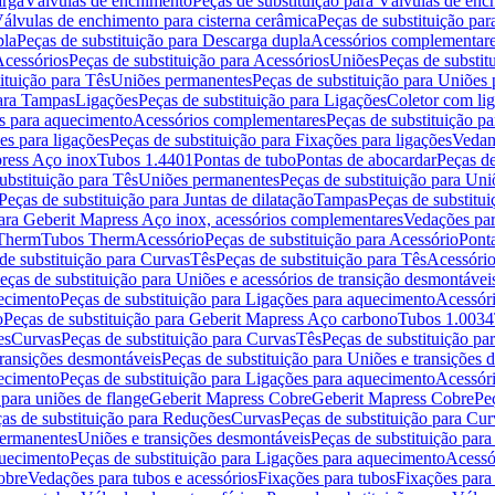
arga
Válvulas de enchimento
Peças de substituição para Válvulas de en
álvulas de enchimento para cisterna cerâmica
Peças de substituição par
pla
Peças de substituição para Descarga dupla
Acessórios complementar
cessórios
Peças de substituição para Acessórios
Uniões
Peças de substit
ituição para Tês
Uniões permanentes
Peças de substituição para Uniões
para Tampas
Ligações
Peças de substituição para Ligações
Coletor com li
es para aquecimento
Acessórios complementares
Peças de substituição p
es para ligações
Peças de substituição para Fixações para ligações
Vedan
press Aço inox
Tubos 1.4401
Pontas de tubo
Pontas de abocardar
Peças de
ubstituição para Tês
Uniões permanentes
Peças de substituição para Un
Peças de substituição para Juntas de dilatação
Tampas
Peças de substitu
para Geberit Mapress Aço inox, acessórios complementares
Vedações par
 Therm
Tubos Therm
Acessório
Peças de substituição para Acessório
Pont
de substituição para Curvas
Tês
Peças de substituição para Tês
Acessório
eças de substituição para Uniões e acessórios de transição desmontávei
ecimento
Peças de substituição para Ligações para aquecimento
Acessór
o
Peças de substituição para Geberit Mapress Aço carbono
Tubos 1.0034
es
Curvas
Peças de substituição para Curvas
Tês
Peças de substituição pa
transições desmontáveis
Peças de substituição para Uniões e transições 
ecimento
Peças de substituição para Ligações para aquecimento
Acessór
para uniões de flange
Geberit Mapress Cobre
Geberit Mapress Cobre
Pe
as de substituição para Reduções
Curvas
Peças de substituição para Cur
permanentes
Uniões e transições desmontáveis
Peças de substituição par
quecimento
Peças de substituição para Ligações para aquecimento
Acessó
obre
Vedações para tubos e acessórios
Fixações para tubos
Fixações para