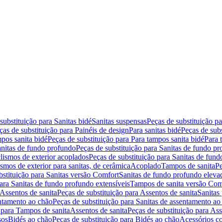
substituição para Sanitas bidé
Sanitas suspensas
Peças de substituição p
ças de substituição para Painéis de design
Para sanitas bidé
Peças de subs
pos sanita bidé
Peças de substituição para Para tampos sanita bidé
Para 
nitas de fundo profundo
Peças de substituição para Sanitas de fundo p
lismos de exterior acoplados
Peças de substituição para Sanitas de fund
smos de exterior para sanitas, de cerâmica
Acoplado
Tampos de sanita
Pe
bstituição para Sanitas versão Comfort
Sanitas de fundo profundo eleva
para Sanitas de fundo profundo extensíveis
Tampos de sanita versão Com
Assentos de sanita
Peças de substituição para Assentos de sanita
Sanitas 
entamento ao chão
Peças de substituição para Sanitas de assentamento ao
 para Tampos de sanita
Assentos de sanita
Peças de substituição para Ass
sos
Bidés ao chão
Peças de substituição para Bidés ao chão
Acessórios c