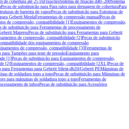
m de cobertura até 25 l/s
Fixações
Sistema de fixação d40–200
Sistema
a
Peças de substituição para Para ralos para drenagem de cobertura
Para
truturas de barreira de vapor
Peças de substituição para Estruturas de
 para Geberit Mepla
Ferramentas de compressão manual
Peças de
tos de compressão, compatibilidade [1]
Equipamentos de compressão,
s de substituição para Ferramentas de processamento de
Geberit Mapress
Peças de substituição para Ferramentas para Geberit
pamentos de compressão, compatibilidade [2]
Peças de substituição
 Compatibilidade dos equipamentos de compressão
uipamentos de compressão, compatibilidade [3]
Ferramentas de
o para Tampões para teste de pressão
Equipamento para
de [1]
Peças de substituição para Equipamentos de compressão,
de [2]
Equipamentos de compressão, compatibilidade [2XL]
Peças de
o para Ferramentas para Geberit Silent-db20/Geberit PE
Máquinas de
nas de soldadura topo a topo
Peças de substituição para Máquinas de
res para máquinas de soldadura topo a topo
Ferramentas de
rocessamento de tubos
Peças de substituição para Acessórios