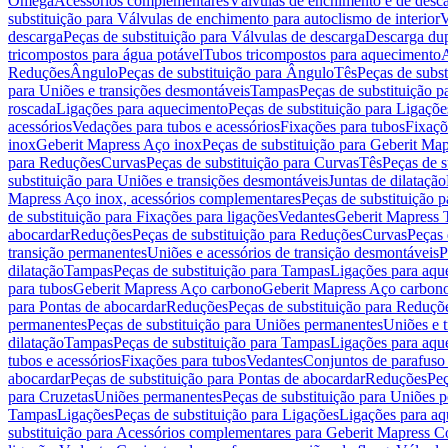
Omega
Acessórios complementares
Válvulas de enchimento e de desc
substituição para Válvulas de enchimento para autoclismo de interior
V
descarga
Peças de substituição para Válvulas de descarga
Descarga du
tricompostos para água potável
Tubos tricompostos para aquecimento
A
Reduções
Ângulo
Peças de substituição para Ângulo
Tês
Peças de subst
para Uniões e transições desmontáveis
Tampas
Peças de substituição 
roscada
Ligações para aquecimento
Peças de substituição para Ligaçõ
acessórios
Vedações para tubos e acessórios
Fixações para tubos
Fixaçõ
inox
Geberit Mapress Aço inox
Peças de substituição para Geberit Ma
para Reduções
Curvas
Peças de substituição para Curvas
Tês
Peças de s
substituição para Uniões e transições desmontáveis
Juntas de dilatação
Mapress Aço inox, acessórios complementares
Peças de substituição 
de substituição para Fixações para ligações
Vedantes
Geberit Mapress
abocardar
Reduções
Peças de substituição para Reduções
Curvas
Peças 
transição permanentes
Uniões e acessórios de transição desmontáveis
P
dilatação
Tampas
Peças de substituição para Tampas
Ligações para aqu
para tubos
Geberit Mapress Aço carbono
Geberit Mapress Aço carbon
para Pontas de abocardar
Reduções
Peças de substituição para Reduçõ
permanentes
Peças de substituição para Uniões permanentes
Uniões e 
dilatação
Tampas
Peças de substituição para Tampas
Ligações para aqu
tubos e acessórios
Fixações para tubos
Vedantes
Conjuntos de parafuso 
abocardar
Peças de substituição para Pontas de abocardar
Reduções
Peç
para Cruzetas
Uniões permanentes
Peças de substituição para Uniões 
Tampas
Ligações
Peças de substituição para Ligações
Ligações para a
substituição para Acessórios complementares para Geberit Mapress C