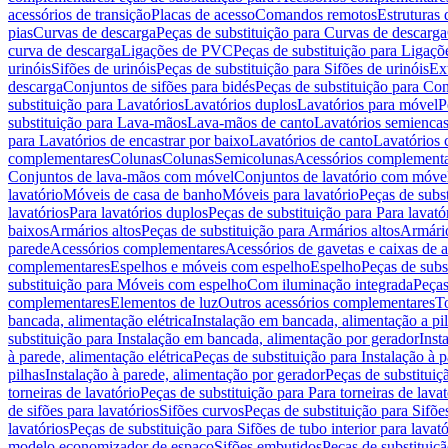
acessórios de transição
Placas de acesso
Comandos remotos
Estruturas 
pias
Curvas de descarga
Peças de substituição para Curvas de descarga
curva de descarga
Ligações de PVC
Peças de substituição para Ligaç
urinóis
Sifões de urinóis
Peças de substituição para Sifões de urinóis
Ex
descarga
Conjuntos de sifões para bidés
Peças de substituição para Con
substituição para Lavatórios
Lavatórios duplos
Lavatórios para móvel
P
substituição para Lava-mãos
Lava-mãos de canto
Lavatórios semiencas
para Lavatórios de encastrar por baixo
Lavatórios de canto
Lavatórios 
complementares
Colunas
Colunas
Semicolunas
Acessórios complementa
Conjuntos de lava-mãos com móvel
Conjuntos de lavatório com móve
lavatório
Móveis de casa de banho
Móveis para lavatório
Peças de subst
lavatórios
Para lavatórios duplos
Peças de substituição para Para lavató
baixos
Armários altos
Peças de substituição para Armários altos
Armári
parede
Acessórios complementares
Acessórios de gavetas e caixas de 
complementares
Espelhos e móveis com espelho
Espelho
Peças de subs
substituição para Móveis com espelho
Com iluminação integrada
Peças
complementares
Elementos de luz
Outros acessórios complementares
T
bancada, alimentação elétrica
Instalação em bancada, alimentação a pi
substituição para Instalação em bancada, alimentação por gerador
Inst
à parede, alimentação elétrica
Peças de substituição para Instalação à p
pilhas
Instalação à parede, alimentação por gerador
Peças de substituiç
torneiras de lavatório
Peças de substituição para Para torneiras de lavat
de sifões para lavatórios
Sifões curvos
Peças de substituição para Sifõe
lavatórios
Peças de substituição para Sifões de tubo interior para lavató
modelo economizador de espaço
Sifões embutidos
Peças de substituiç