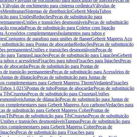
chimento
Válvulas de enchimento para autoclismo de interior
Peças de
a Válvulas de enchimento para cisterna cerâmica
Válvulas de
es
Membranas
Sistemas de distribuição
Geberit Mepla
Tubos
uição para Uniões
Reduções
Peças de substituição para
 permanentes
Uniões e transições desmontáveis
Peças de substituição
gação roscada
Peças de substituição para Coletor com ligação
ara Acessórios complementares
Isolamentos para tubos e
tes
Conjuntos de parafuso para uniões de flange
Geberit Mapress Aço
 substituição para Pontas de abocardar
Reduções
Peças de substituição
iões permanentes
Uniões e transições desmontáveis
Peças de
ição para Tampas
Ligações
Peças de substituição para Ligações
Geberit
a tubos e acessórios
Fixações para tubos
Fixações para ligações
Peças
as de abocardar
Peças de substituição para Pontas de
s de transição permanentes
Peças de substituição para Acessórios de
s
Juntas de dilatação
Peças de substituição para Juntas de
ios complementares para Geberit Mapress Therm
Vedantes
Fixações
Tubos 1.0215
Pontas de tubo
Pontas de abocardar
Peças de substituição
ra Tês
Cruzetas
Peças de substituição para Cruzetas
Uniões
desmontáveis
Juntas de dilatação
Peças de substituição para Juntas de
ios complementares para Geberit Mapress Aço carbono
Vedações para
ças de substituição para Geberit Mapress Cobre
Pontas de
vas
Tês
Peças de substituição para Tês
Cruzetas
Peças de substituição
a Uniões e transições desmontáveis
Tampas
Peças de substituição para
rios complementares para Geberit Mapress Cobre
Peças de
 ligações
Peças de substituição para Fixações para