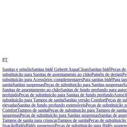
PT
Sanitas e urinóis
Sanitas bidé Geberit AquaClean
Sanitas bidé
Peças de 
substituição para Sanitas de assentamento ao chão
Painéis de design
Pe
substituição para Acessórios complementares
Para sanitas bidé
Para tam
sanita
Sanitas suspensas
Peças de substituição para Sanitas suspensas
Sa
Sanitas de assentamento ao chão
Sanitas de fundo profundo para autoc
profundo
Peças de substituição para Sanitas de fundo profundo
Autocli
substituição para Tampos de sanita
Sanitas versão Comfort
Peças de su
elevadas
Sanitas de fundo profundo extensíveis
Peças de substituição 
Comfort
Tampos de sanita
Peças de substituição para Tampos de sanita
suspensas
Peças de substituição para Sanitas suspensas
Sanitas de ass
Tampos de sanita para crianças
Tampos de sanita
Peças de substituição
fixação
Bidés
Bidés suspensos
Peças de substituição para Bidés suspen