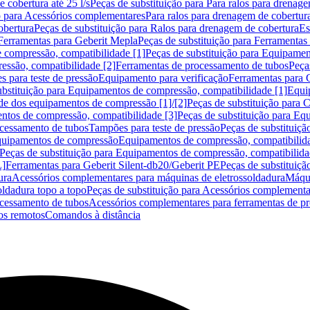
 cobertura até 25 l/s
Peças de substituição para Para ralos para drenage
o para Acessórios complementares
Para ralos para drenagem de cobertur
obertura
Peças de substituição para Ralos para drenagem de cobertura
Es
Ferramentas para Geberit Mepla
Peças de substituição para Ferramentas
 compressão, compatibilidade [1]
Peças de substituição para Equipamen
essão, compatibilidade [2]
Ferramentas de processamento de tubos
Peça
s para teste de pressão
Equipamento para verificação
Ferramentas para 
ubstituição para Equipamentos de compressão, compatibilidade [1]
Equi
de dos equipamentos de compressão [1]/[2]
Peças de substituição para
tos de compressão, compatibilidade [3]
Peças de substituição para Eq
ocessamento de tubos
Tampões para teste de pressão
Peças de substituiçã
Equipamentos de compressão
Equipamentos de compressão, compatibilida
Peças de substituição para Equipamentos de compressão, compatibilida
L]
Ferramentas para Geberit Silent-db20/Geberit PE
Peças de substituiçã
ura
Acessórios complementares para máquinas de eletrossoldadura
Máqui
ldadura topo a topo
Peças de substituição para Acessórios complementa
ocessamento de tubos
Acessórios complementares para ferramentas de p
s remotos
Comandos à distância