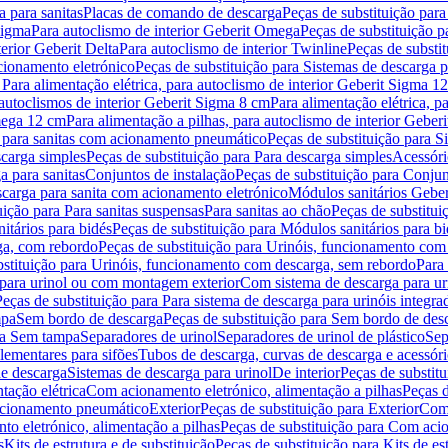
 para sanitas
Placas de comando de descarga
Peças de substituição par
Sigma
Para autoclismo de interior Geberit Omega
Peças de substituição p
terior Geberit Delta
Para autoclismo de interior Twinline
Peças de substit
cionamento eletrónico
Peças de substituição para Sistemas de descarga 
 Para alimentação elétrica, para autoclismo de interior Geberit Sigma 1
 autoclismos de interior Geberit Sigma 8 cm
Para alimentação elétrica, 
Omega 12 cm
Para alimentação a pilhas, para autoclismo de interior Gebe
 para sanitas com acionamento pneumático
Peças de substituição para 
scarga simples
Peças de substituição para Para descarga simples
Acessóri
a para sanitas
Conjuntos de instalação
Peças de substituição para Conjun
escarga para sanita com acionamento eletrónico
Módulos sanitários Geber
uição para Para sanitas suspensas
Para sanitas ao chão
Peças de substitui
itários para bidés
Peças de substituição para Módulos sanitários para bi
ga, com rebordo
Peças de substituição para Urinóis, funcionamento com
bstituição para Urinóis, funcionamento com descarga, sem rebordo
Para
 para urinol ou com montagem exterior
Com sistema de descarga para ur
Peças de substituição para Para sistema de descarga para urinóis integra
mpa
Sem bordo de descarga
Peças de substituição para Sem bordo de des
ara Sem tampa
Separadores de urinol
Separadores de urinol de plástico
Sep
lementares para sifões
Tubos de descarga, curvas de descarga e acessóri
de descarga
Sistemas de descarga para urinol
De interior
Peças de substitu
tação elétrica
Com acionamento eletrónico, alimentação a pilhas
Peças d
acionamento pneumático
Exterior
Peças de substituição para Exterior
Com 
o eletrónico, alimentação a pilhas
Peças de substituição para Com acio
s
Kits de estrutura e de substituição
Peças de substituição para Kits de est