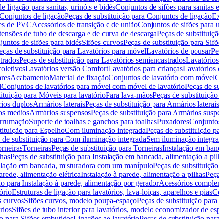
de ligação para sanitas, urinóis e bidés
Conjuntos de sifões para sanitas e
Conjuntos de ligação
Peças de substituição para Conjuntos de ligação
Ex
ões de PVC
Acessórios de transição e de união
Conjuntos de sifões para u
tensões de tubo de descarga e de curva de descarga
Peças de substituiç
juntos de sifões para bidés
Sifões curvos
Peças de substituição para Sif
eças de substituição para Lavatórios para móvel
Lavatórios de pousar
Pe
trados
Peças de substituição para Lavatórios semiencastrados
Lavatórios
coletivos
Lavatórios versão Comfort
Lavatórios para crianças
Lavatórios 
res
Acabamento
Material de fixação
Conjuntos de lavatório com móvel
C
l
Conjuntos de lavatórios para móvel com móvel de lavatório
Peças de s
ituição para Móveis para lavatório
Para lava-mãos
Peças de substituição
rios duplos
Armários laterais
Peças de substituição para Armários laterais
os médios
Armários suspensos
Peças de substituição para Armários susp
arrumação
Suporte de toalhas e ganchos para toalhas
Puxadores
Conjuntos
tituição para Espelho
Com iluminação integrada
Peças de substituição 
 de substituição para Com iluminação integrada
Sem iluminação integr
orneiras
Torneiras
Peças de substituição para Torneiras
Instalação em banc
lhas
Peças de substituição para Instalação em bancada, alimentação a pil
alação em bancada, misturadora com um manípulo
Peças de substituiçã
arede, alimentação elétrica
Instalação à parede, alimentação a pilhas
Peça
ão para Instalação à parede, alimentação por gerador
Acessórios comple
ório
Estruturas de ligação para lavatórios, lava-loiças, aparelhos e pias
Co
s curvos
Sifões curvos, modelo poupa-espaço
Peças de substituição par
rios
Sifões de tubo interior para lavatórios, modelo economizador de es
ão para Sifões embutidos
Ligações ao lavatório
Peças de substituição par