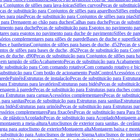
a Conjuntos de sifões para lava-loiças
Sifões curvos
Peças de substituiç
ças de substituição para Conjuntos de sifões para aparelhos
Sifões embu
ões para pias
Peças de substituição para Conjuntos de sifões para pias
Si
o para Drenagem ao chão para duches
Calhas para duche
Peças de substi
imento para duche
Peças de substituição para Esgotos no pavimento pa
tares para esgotos no pavimento para duche de pavimento
Sifões de par
sórios complementares para sifões de parede
Bases de duche e superfíci
ches e banheiras
Conjuntos de sifões para bases de duche, d52
Peças de s
tos de sifões para bases de duche, d62
Peças de substituição para Conj
ses de duche, d90
Peças de substituição para Conjuntos de sifões para b
 Sem tampão de sifão
Acabamento
Peças de substituição para Acabament
de substituição para Com comando rotativo
Com comando rotativo e bic
substituição para Com botão de acionamento PushControl
Acessórios co
arede
Painéis
Estruturas de instalação
Peças de substituição para Estrutura
para Estruturas para lavatórios
Estruturas para bidés
Peças de substituição
renagem à parede
Peças de substituição para Estruturas para duches co
ra Estruturas para cargas
Acessórios complementares
Peças de substitu
 para sanitas
Peças de substituição para Estruturas para sanitas
Estruturas
ara bidés
Estruturas para urinóis
Peças de substituição para Estruturas par
cessórios complementares
Para fixações
Peças de substituição para Para f
, de plástico
Acoplado
Peças de substituição para Acoplado
Montagem al
 montagem a meia-altura
Autoclismos de exterior para sanitas, de cerâm
rga para autoclismo de exterior
Montagem alta
Montagem baixa e monta
 substituição para Autoclismos de interior Sigma
Autoclismos de interi