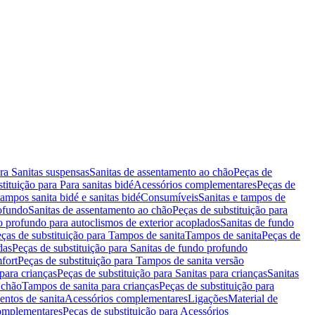
ara Sanitas suspensas
Sanitas de assentamento ao chão
Peças de
tituição para Para sanitas bidé
Acessórios complementares
Peças de
tampos sanita bidé e sanitas bidé
Consumíveis
Sanitas e tampos de
rofundo
Sanitas de assentamento ao chão
Peças de substituição para
o profundo para autoclismos de exterior acoplados
Sanitas de fundo
ças de substituição para Tampos de sanita
Tampos de sanita
Peças de
das
Peças de substituição para Sanitas de fundo profundo
fort
Peças de substituição para Tampos de sanita versão
para crianças
Peças de substituição para Sanitas para crianças
Sanitas
 chão
Tampos de sanita para crianças
Peças de substituição para
entos de sanita
Acessórios complementares
Ligações
Material de
omplementares
Peças de substituição para Acessórios