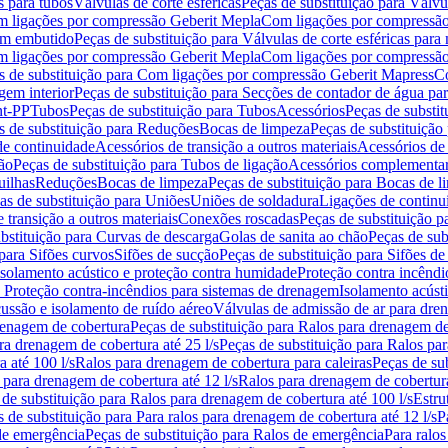
s para tubos
Válvulas de corte esféricas
Peças de substituição para Válvul
om ligações por compressão Geberit Mepla
Com ligações por compressão
gem embutido
Peças de substituição para Válvulas de corte esféricas pa
om ligações por compressão Geberit Mepla
Com ligações por compressã
s de substituição para Com ligações por compressão Geberit Mapress
Co
gem interior
Peças de substituição para Secções de contador de água pa
nt-PP
Tubos
Peças de substituição para Tubos
Acessórios
Peças de substit
s de substituição para Reduções
Bocas de limpeza
Peças de substituição
de continuidade
Acessórios de transição a outros materiais
Acessórios de
ão
Peças de substituição para Tubos de ligação
Acessórios complementa
uilhas
Reduções
Bocas de limpeza
Peças de substituição para Bocas de 
as de substituição para Uniões
Uniões de soldadura
Ligações de continu
 transição a outros materiais
Conexões roscadas
Peças de substituição 
bstituição para Curvas de descarga
Golas de sanita ao chão
Peças de sub
 para Sifões curvos
Sifões de sucção
Peças de substituição para Sifões de
 isolamento acústico e proteção contra humidade
Proteção contra incêndi
a Proteção contra-incêndios para sistemas de drenagem
Isolamento acúst
cussão e isolamento de ruído aéreo
Válvulas de admissão de ar para dr
renagem de cobertura
Peças de substituição para Ralos para drenagem d
ra drenagem de cobertura até 25 l/s
Peças de substituição para Ralos par
 até 100 l/s
Ralos para drenagem de cobertura para caleiras
Peças de su
 para drenagem de cobertura até 12 l/s
Ralos para drenagem de cobertura
 de substituição para Ralos para drenagem de cobertura até 100 l/s
Estru
 de substituição para Para ralos para drenagem de cobertura até 12 l/s
P
de emergência
Peças de substituição para Ralos de emergência
Para ralos