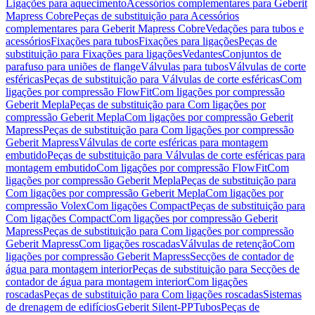
Ligações para aquecimento
Acessórios complementares para Geberit
Mapress Cobre
Peças de substituição para Acessórios
complementares para Geberit Mapress Cobre
Vedações para tubos e
acessórios
Fixações para tubos
Fixações para ligações
Peças de
substituição para Fixações para ligações
Vedantes
Conjuntos de
parafuso para uniões de flange
Válvulas para tubos
Válvulas de corte
esféricas
Peças de substituição para Válvulas de corte esféricas
Com
ligações por compressão FlowFit
Com ligações por compressão
Geberit Mepla
Peças de substituição para Com ligações por
compressão Geberit Mepla
Com ligações por compressão Geberit
Mapress
Peças de substituição para Com ligações por compressão
Geberit Mapress
Válvulas de corte esféricas para montagem
embutido
Peças de substituição para Válvulas de corte esféricas para
montagem embutido
Com ligações por compressão FlowFit
Com
ligações por compressão Geberit Mepla
Peças de substituição para
Com ligações por compressão Geberit Mepla
Com ligações por
compressão Volex
Com ligações Compact
Peças de substituição para
Com ligações Compact
Com ligações por compressão Geberit
Mapress
Peças de substituição para Com ligações por compressão
Geberit Mapress
Com ligações roscadas
Válvulas de retenção
Com
ligações por compressão Geberit Mapress
Secções de contador de
água para montagem interior
Peças de substituição para Secções de
contador de água para montagem interior
Com ligações
roscadas
Peças de substituição para Com ligações roscadas
Sistemas
de drenagem de edifícios
Geberit Silent-PP
Tubos
Peças de