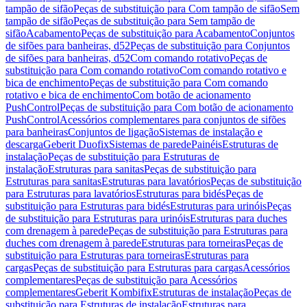
tampão de sifão
Peças de substituição para Com tampão de sifão
Sem
tampão de sifão
Peças de substituição para Sem tampão de
sifão
Acabamento
Peças de substituição para Acabamento
Conjuntos
de sifões para banheiras, d52
Peças de substituição para Conjuntos
de sifões para banheiras, d52
Com comando rotativo
Peças de
substituição para Com comando rotativo
Com comando rotativo e
bica de enchimento
Peças de substituição para Com comando
rotativo e bica de enchimento
Com botão de acionamento
PushControl
Peças de substituição para Com botão de acionamento
PushControl
Acessórios complementares para conjuntos de sifões
para banheiras
Conjuntos de ligação
Sistemas de instalação e
descarga
Geberit Duofix
Sistemas de parede
Painéis
Estruturas de
instalação
Peças de substituição para Estruturas de
instalação
Estruturas para sanitas
Peças de substituição para
Estruturas para sanitas
Estruturas para lavatórios
Peças de substituição
para Estruturas para lavatórios
Estruturas para bidés
Peças de
substituição para Estruturas para bidés
Estruturas para urinóis
Peças
de substituição para Estruturas para urinóis
Estruturas para duches
com drenagem à parede
Peças de substituição para Estruturas para
duches com drenagem à parede
Estruturas para torneiras
Peças de
substituição para Estruturas para torneiras
Estruturas para
cargas
Peças de substituição para Estruturas para cargas
Acessórios
complementares
Peças de substituição para Acessórios
complementares
Geberit Kombifix
Estruturas de instalação
Peças de
substituição para Estruturas de instalação
Estruturas para