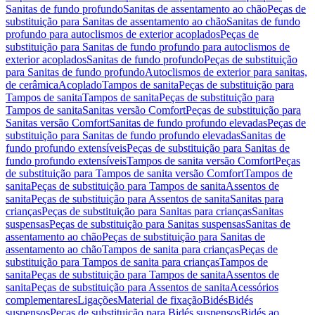
Sanitas de fundo profundo
Sanitas de assentamento ao chão
Peças de
substituição para Sanitas de assentamento ao chão
Sanitas de fundo
profundo para autoclismos de exterior acoplados
Peças de
substituição para Sanitas de fundo profundo para autoclismos de
exterior acoplados
Sanitas de fundo profundo
Peças de substituição
para Sanitas de fundo profundo
Autoclismos de exterior para sanitas,
de cerâmica
Acoplado
Tampos de sanita
Peças de substituição para
Tampos de sanita
Tampos de sanita
Peças de substituição para
Tampos de sanita
Sanitas versão Comfort
Peças de substituição para
Sanitas versão Comfort
Sanitas de fundo profundo elevadas
Peças de
substituição para Sanitas de fundo profundo elevadas
Sanitas de
fundo profundo extensíveis
Peças de substituição para Sanitas de
fundo profundo extensíveis
Tampos de sanita versão Comfort
Peças
de substituição para Tampos de sanita versão Comfort
Tampos de
sanita
Peças de substituição para Tampos de sanita
Assentos de
sanita
Peças de substituição para Assentos de sanita
Sanitas para
crianças
Peças de substituição para Sanitas para crianças
Sanitas
suspensas
Peças de substituição para Sanitas suspensas
Sanitas de
assentamento ao chão
Peças de substituição para Sanitas de
assentamento ao chão
Tampos de sanita para crianças
Peças de
substituição para Tampos de sanita para crianças
Tampos de
sanita
Peças de substituição para Tampos de sanita
Assentos de
sanita
Peças de substituição para Assentos de sanita
Acessórios
complementares
Ligações
Material de fixação
Bidés
Bidés
suspensos
Peças de substituição para Bidés suspensos
Bidés ao