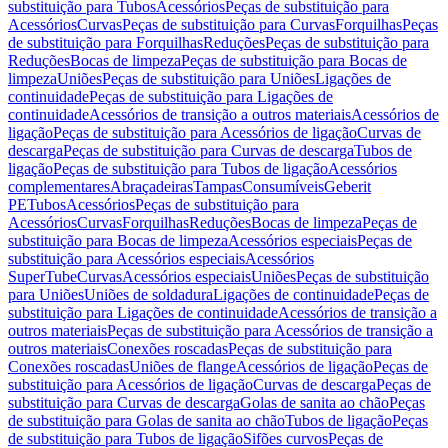
substituição para Tubos
Acessórios
Peças de substituição para
Acessórios
Curvas
Peças de substituição para Curvas
Forquilhas
Peças
de substituição para Forquilhas
Reduções
Peças de substituição para
Reduções
Bocas de limpeza
Peças de substituição para Bocas de
limpeza
Uniões
Peças de substituição para Uniões
Ligações de
continuidade
Peças de substituição para Ligações de
continuidade
Acessórios de transição a outros materiais
Acessórios de
ligação
Peças de substituição para Acessórios de ligação
Curvas de
descarga
Peças de substituição para Curvas de descarga
Tubos de
ligação
Peças de substituição para Tubos de ligação
Acessórios
complementares
Abraçadeiras
Tampas
Consumíveis
Geberit
PE
Tubos
Acessórios
Peças de substituição para
Acessórios
Curvas
Forquilhas
Reduções
Bocas de limpeza
Peças de
substituição para Bocas de limpeza
Acessórios especiais
Peças de
substituição para Acessórios especiais
Acessórios
SuperTube
Curvas
Acessórios especiais
Uniões
Peças de substituição
para Uniões
Uniões de soldadura
Ligações de continuidade
Peças de
substituição para Ligações de continuidade
Acessórios de transição a
outros materiais
Peças de substituição para Acessórios de transição a
outros materiais
Conexões roscadas
Peças de substituição para
Conexões roscadas
Uniões de flange
Acessórios de ligação
Peças de
substituição para Acessórios de ligação
Curvas de descarga
Peças de
substituição para Curvas de descarga
Golas de sanita ao chão
Peças
de substituição para Golas de sanita ao chão
Tubos de ligação
Peças
de substituição para Tubos de ligação
Sifões curvos
Peças de