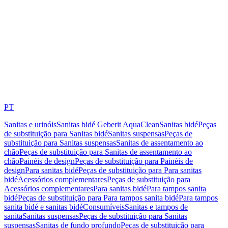
PT
Sanitas e urinóis
Sanitas bidé Geberit AquaClean
Sanitas bidé
Peças
de substituição para Sanitas bidé
Sanitas suspensas
Peças de
substituição para Sanitas suspensas
Sanitas de assentamento ao
chão
Peças de substituição para Sanitas de assentamento ao
chão
Painéis de design
Peças de substituição para Painéis de
design
Para sanitas bidé
Peças de substituição para Para sanitas
bidé
Acessórios complementares
Peças de substituição para
Acessórios complementares
Para sanitas bidé
Para tampos sanita
bidé
Peças de substituição para Para tampos sanita bidé
Para tampos
sanita bidé e sanitas bidé
Consumíveis
Sanitas e tampos de
sanita
Sanitas suspensas
Peças de substituição para Sanitas
suspensas
Sanitas de fundo profundo
Peças de substituição para