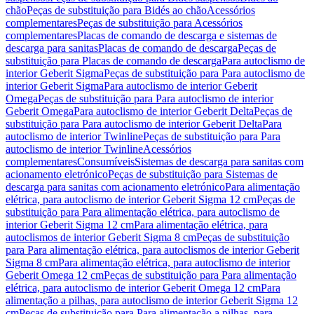
chão
Peças de substituição para Bidés ao chão
Acessórios
complementares
Peças de substituição para Acessórios
complementares
Placas de comando de descarga e sistemas de
descarga para sanitas
Placas de comando de descarga
Peças de
substituição para Placas de comando de descarga
Para autoclismo de
interior Geberit Sigma
Peças de substituição para Para autoclismo de
interior Geberit Sigma
Para autoclismo de interior Geberit
Omega
Peças de substituição para Para autoclismo de interior
Geberit Omega
Para autoclismo de interior Geberit Delta
Peças de
substituição para Para autoclismo de interior Geberit Delta
Para
autoclismo de interior Twinline
Peças de substituição para Para
autoclismo de interior Twinline
Acessórios
complementares
Consumíveis
Sistemas de descarga para sanitas com
acionamento eletrónico
Peças de substituição para Sistemas de
descarga para sanitas com acionamento eletrónico
Para alimentação
elétrica, para autoclismo de interior Geberit Sigma 12 cm
Peças de
substituição para Para alimentação elétrica, para autoclismo de
interior Geberit Sigma 12 cm
Para alimentação elétrica, para
autoclismos de interior Geberit Sigma 8 cm
Peças de substituição
para Para alimentação elétrica, para autoclismos de interior Geberit
Sigma 8 cm
Para alimentação elétrica, para autoclismo de interior
Geberit Omega 12 cm
Peças de substituição para Para alimentação
elétrica, para autoclismo de interior Geberit Omega 12 cm
Para
alimentação a pilhas, para autoclismo de interior Geberit Sigma 12
cm
Peças de substituição para Para alimentação a pilhas, para