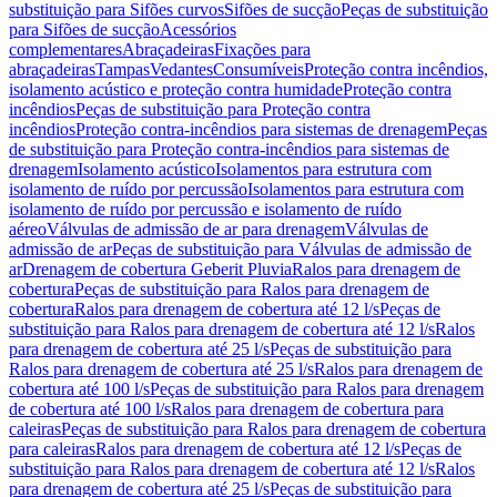
substituição para Sifões curvos
Sifões de sucção
Peças de substituição
para Sifões de sucção
Acessórios
complementares
Abraçadeiras
Fixações para
abraçadeiras
Tampas
Vedantes
Consumíveis
Proteção contra incêndios,
isolamento acústico e proteção contra humidade
Proteção contra
incêndios
Peças de substituição para Proteção contra
incêndios
Proteção contra-incêndios para sistemas de drenagem
Peças
de substituição para Proteção contra-incêndios para sistemas de
drenagem
Isolamento acústico
Isolamentos para estrutura com
isolamento de ruído por percussão
Isolamentos para estrutura com
isolamento de ruído por percussão e isolamento de ruído
aéreo
Válvulas de admissão de ar para drenagem
Válvulas de
admissão de ar
Peças de substituição para Válvulas de admissão de
ar
Drenagem de cobertura Geberit Pluvia
Ralos para drenagem de
cobertura
Peças de substituição para Ralos para drenagem de
cobertura
Ralos para drenagem de cobertura até 12 l/s
Peças de
substituição para Ralos para drenagem de cobertura até 12 l/s
Ralos
para drenagem de cobertura até 25 l/s
Peças de substituição para
Ralos para drenagem de cobertura até 25 l/s
Ralos para drenagem de
cobertura até 100 l/s
Peças de substituição para Ralos para drenagem
de cobertura até 100 l/s
Ralos para drenagem de cobertura para
caleiras
Peças de substituição para Ralos para drenagem de cobertura
para caleiras
Ralos para drenagem de cobertura até 12 l/s
Peças de
substituição para Ralos para drenagem de cobertura até 12 l/s
Ralos
para drenagem de cobertura até 25 l/s
Peças de substituição para