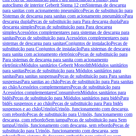
autoclismo de interior Geberit Sigma 12 cm
Sistemas de descarga
para sanitas com acionamento pneumático
Peças de substituição para
Sistemas de descarga para sanitas com acionamento pneumático
Para
descarga dupla
Peças de substituição para Para descarga dupla
Para
descarga simples
Peças de substituição para Para descarga
simples
Acessórios complementares para sistemas de descarga para
sanitas
Peças de substituição para Acessórios complementares para
sistemas de descarga para sanitas
Conjuntos de instalação
Peças de
substituição para Conjuntos de instalação
Para sistemas de descarga
para sanita com acionamento eletrónico
Peças de substituição para
Para sistemas de descarga para sanita com acionamento
eletrónico
Módulos sanitários Geberit Monolith
Módulos sanitários
para sanitas
Peças de substituição para Módulos sanitários para
sanitas
Para sanitas suspensas
Peças de substituição para Para sanitas
suspensas
Para sanitas ao chão
Peças de substituição para Para sanitas
ao chão
Acessórios complementares
Peças de substituição para
Acessórios complementares
Consumíveis
Módulos sanitários para
bidés
Peças de substituição para Módulos sanitários para bidés
Para
bidés suspensos e ao chão
Peças de substituição para Para bidés
suspensos e ao chão
Urinóis
Urinóis, funcionamento com descarga,
com rebordo
Peças de substituição para Urinóis, funcionamento com
descarga, com rebordo
Sem tampa
Peças de substituição para Sem
tampa
Urinóis, funcionamento com descarga, sem rebordo
Peças de
substituição para Urinóis, funcionamento com descarga, sem