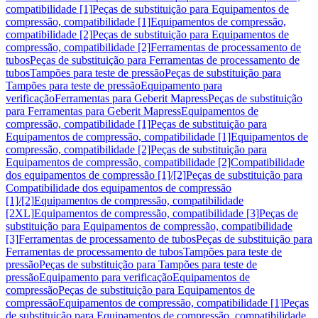
compatibilidade [1]
Peças de substituição para Equipamentos de
compressão, compatibilidade [1]
Equipamentos de compressão,
compatibilidade [2]
Peças de substituição para Equipamentos de
compressão, compatibilidade [2]
Ferramentas de processamento de
tubos
Peças de substituição para Ferramentas de processamento de
tubos
Tampões para teste de pressão
Peças de substituição para
Tampões para teste de pressão
Equipamento para
verificação
Ferramentas para Geberit Mapress
Peças de substituição
para Ferramentas para Geberit Mapress
Equipamentos de
compressão, compatibilidade [1]
Peças de substituição para
Equipamentos de compressão, compatibilidade [1]
Equipamentos de
compressão, compatibilidade [2]
Peças de substituição para
Equipamentos de compressão, compatibilidade [2]
Compatibilidade
dos equipamentos de compressão [1]/[2]
Peças de substituição para
Compatibilidade dos equipamentos de compressão
[1]/[2]
Equipamentos de compressão, compatibilidade
[2XL]
Equipamentos de compressão, compatibilidade [3]
Peças de
substituição para Equipamentos de compressão, compatibilidade
[3]
Ferramentas de processamento de tubos
Peças de substituição para
Ferramentas de processamento de tubos
Tampões para teste de
pressão
Peças de substituição para Tampões para teste de
pressão
Equipamento para verificação
Equipamentos de
compressão
Peças de substituição para Equipamentos de
compressão
Equipamentos de compressão, compatibilidade [1]
Peças
de substituição para Equipamentos de compressão, compatibilidade