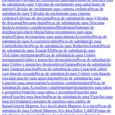
de substituição para Válvulas de enchimento para autoclismo de
interior
Válvulas de enchimento para cisterna cerâmica
Peças de
substituição para Válvulas de enchimento para cisterna
cerâmica
Válvulas de descarga
Peças de substituição para Válvulas
de descarga
Descarga dupla
Peças de substituição para Descarga
dupla
Acessórios complementares
Membranas
Sistemas de
distribuição
Geberit Mepla
Tubos tricompostos para água
potável
Tubos tricompostos para aquecimento
Acessórios
Peças de
substituição para Acessórios
Uniões
Peças de substituição para
Uniões
Reduções
Peças de substituição para Reduções
Ângulo
Peças
de substituição para Ângulo
Tês
Peças de substituição para
Tês
Uniões permanentes
Peças de substituição para Uniões
permanentes
Uniões e transições desmontáveis
Peças de substituição
para Uniões e transições desmontáveis
Tampas
Peças de substituição
para Tampas
Ligações
Peças de substituição para Ligações
Coletor
com ligação roscada
Peças de substituição para Coletor com ligação
roscada
Ligações para aquecimento
Peças de substituição para
Ligações para aquecimento
Acessórios complementares
Peças de
substituição para Acessórios complementares
Isolamentos para tubos
e acessórios
Vedações para tubos e acessórios
Fixações para
tubos
Fixações para ligações
Peças de substituição para Fixações para
ligações
Vedantes
Conjuntos de parafuso para uniões de
flange
Geberit Mapress Aço inox
Geberit Mapress Aço inox
Peças de
substituição para Geberit Mapress Aço inox
Tubos 1.4401
Pontas de