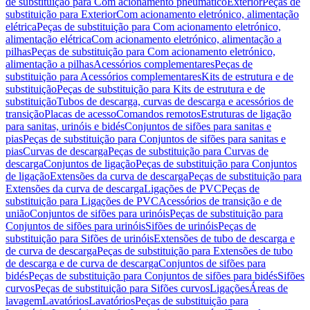
de substituição para Com acionamento pneumático
Exterior
Peças de
substituição para Exterior
Com acionamento eletrónico, alimentação
elétrica
Peças de substituição para Com acionamento eletrónico,
alimentação elétrica
Com acionamento eletrónico, alimentação a
pilhas
Peças de substituição para Com acionamento eletrónico,
alimentação a pilhas
Acessórios complementares
Peças de
substituição para Acessórios complementares
Kits de estrutura e de
substituição
Peças de substituição para Kits de estrutura e de
substituição
Tubos de descarga, curvas de descarga e acessórios de
transição
Placas de acesso
Comandos remotos
Estruturas de ligação
para sanitas, urinóis e bidés
Conjuntos de sifões para sanitas e
pias
Peças de substituição para Conjuntos de sifões para sanitas e
pias
Curvas de descarga
Peças de substituição para Curvas de
descarga
Conjuntos de ligação
Peças de substituição para Conjuntos
de ligação
Extensões da curva de descarga
Peças de substituição para
Extensões da curva de descarga
Ligações de PVC
Peças de
substituição para Ligações de PVC
Acessórios de transição e de
união
Conjuntos de sifões para urinóis
Peças de substituição para
Conjuntos de sifões para urinóis
Sifões de urinóis
Peças de
substituição para Sifões de urinóis
Extensões de tubo de descarga e
de curva de descarga
Peças de substituição para Extensões de tubo
de descarga e de curva de descarga
Conjuntos de sifões para
bidés
Peças de substituição para Conjuntos de sifões para bidés
Sifões
curvos
Peças de substituição para Sifões curvos
Ligações
Áreas de
lavagem
Lavatórios
Lavatórios
Peças de substituição para