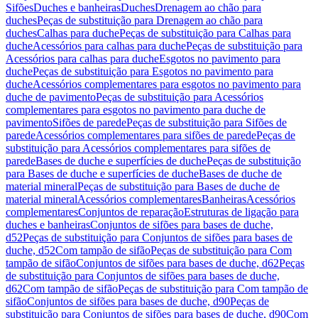
Sifões
Duches e banheiras
Duches
Drenagem ao chão para
duches
Peças de substituição para Drenagem ao chão para
duches
Calhas para duche
Peças de substituição para Calhas para
duche
Acessórios para calhas para duche
Peças de substituição para
Acessórios para calhas para duche
Esgotos no pavimento para
duche
Peças de substituição para Esgotos no pavimento para
duche
Acessórios complementares para esgotos no pavimento para
duche de pavimento
Peças de substituição para Acessórios
complementares para esgotos no pavimento para duche de
pavimento
Sifões de parede
Peças de substituição para Sifões de
parede
Acessórios complementares para sifões de parede
Peças de
substituição para Acessórios complementares para sifões de
parede
Bases de duche e superfícies de duche
Peças de substituição
para Bases de duche e superfícies de duche
Bases de duche de
material mineral
Peças de substituição para Bases de duche de
material mineral
Acessórios complementares
Banheiras
Acessórios
complementares
Conjuntos de reparação
Estruturas de ligação para
duches e banheiras
Conjuntos de sifões para bases de duche,
d52
Peças de substituição para Conjuntos de sifões para bases de
duche, d52
Com tampão de sifão
Peças de substituição para Com
tampão de sifão
Conjuntos de sifões para bases de duche, d62
Peças
de substituição para Conjuntos de sifões para bases de duche,
d62
Com tampão de sifão
Peças de substituição para Com tampão de
sifão
Conjuntos de sifões para bases de duche, d90
Peças de
substituição para Conjuntos de sifões para bases de duche, d90
Com