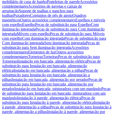
mobiliário de casa de banho
Prateleiras de parede
Acessórios
complementares
Acessórios de gavetas e caixas de
arrumação
Suporte de toalhas e ganchos para
toalhas
Puxadores
Conjuntos de pés de apoio
Quadros
magnéticos
Outros acessórios complementares
Espelhos e móveis
com espelho
Espelho
Peças de substituição para Espelho
Com
iluminação integrada
Peças de substituição para Com iluminação
integrada
Móveis com espelho
Peças de substituição para Móveis
com espelho
Com iluminação integrada
Peças de substituição para
Com iluminação integrada
Sem iluminação integrada
Peças de
substituição para Sem iluminação integrada
Acessórios
complementares
Elementos de luz
Outros acessórios
complementares
Torneiras
Torneiras
Peças de substituição para
Torneiras
Instalação em bancada, alimentação elétrica
Peças de
substituição para Instalação em bancada, alimentação
elétrica
Instalação em bancada, alimentação a pilhas
Peças de
substituição para Instalação em bancada, alimentação a
pilhas
Instalação em bancada, alimentação por gerador
Peças de
substituição para Instalação em bancada, alimentação por
gerador
Instalação em bancada, misturadora com um manípulo
Peças
de substituição para Instalação em bancada, misturadora com um
manípulo
Instalação à parede, alimentação elétrica
Peças de
substituição para Instalação à parede, alimentação elétrica
Instalação
à parede, alimentação a pilhas
Peças de substituição para Instalação à
parede, alimentação a pilhas
Instalação à parede, alimentação por