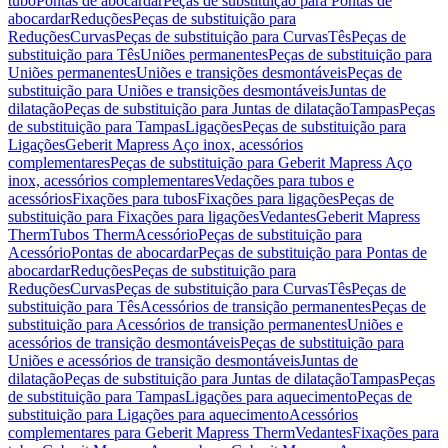
tubo
Pontas de abocardar
Peças de substituição para Pontas de
abocardar
Reduções
Peças de substituição para
Reduções
Curvas
Peças de substituição para Curvas
Tês
Peças de
substituição para Tês
Uniões permanentes
Peças de substituição para
Uniões permanentes
Uniões e transições desmontáveis
Peças de
substituição para Uniões e transições desmontáveis
Juntas de
dilatação
Peças de substituição para Juntas de dilatação
Tampas
Peças
de substituição para Tampas
Ligações
Peças de substituição para
Ligações
Geberit Mapress Aço inox, acessórios
complementares
Peças de substituição para Geberit Mapress Aço
inox, acessórios complementares
Vedações para tubos e
acessórios
Fixações para tubos
Fixações para ligações
Peças de
substituição para Fixações para ligações
Vedantes
Geberit Mapress
Therm
Tubos Therm
Acessório
Peças de substituição para
Acessório
Pontas de abocardar
Peças de substituição para Pontas de
abocardar
Reduções
Peças de substituição para
Reduções
Curvas
Peças de substituição para Curvas
Tês
Peças de
substituição para Tês
Acessórios de transição permanentes
Peças de
substituição para Acessórios de transição permanentes
Uniões e
acessórios de transição desmontáveis
Peças de substituição para
Uniões e acessórios de transição desmontáveis
Juntas de
dilatação
Peças de substituição para Juntas de dilatação
Tampas
Peças
de substituição para Tampas
Ligações para aquecimento
Peças de
substituição para Ligações para aquecimento
Acessórios
complementares para Geberit Mapress Therm
Vedantes
Fixações para