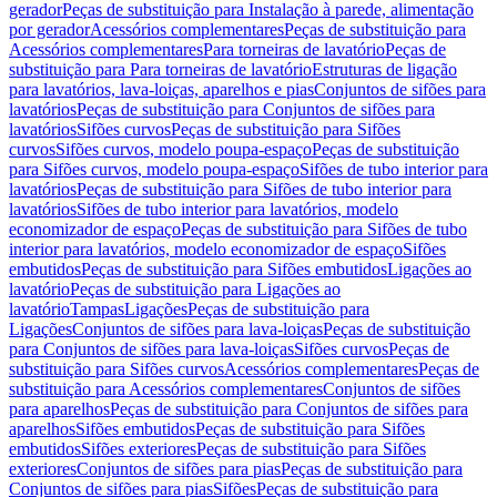
gerador
Peças de substituição para Instalação à parede, alimentação
por gerador
Acessórios complementares
Peças de substituição para
Acessórios complementares
Para torneiras de lavatório
Peças de
substituição para Para torneiras de lavatório
Estruturas de ligação
para lavatórios, lava-loiças, aparelhos e pias
Conjuntos de sifões para
lavatórios
Peças de substituição para Conjuntos de sifões para
lavatórios
Sifões curvos
Peças de substituição para Sifões
curvos
Sifões curvos, modelo poupa-espaço
Peças de substituição
para Sifões curvos, modelo poupa-espaço
Sifões de tubo interior para
lavatórios
Peças de substituição para Sifões de tubo interior para
lavatórios
Sifões de tubo interior para lavatórios, modelo
economizador de espaço
Peças de substituição para Sifões de tubo
interior para lavatórios, modelo economizador de espaço
Sifões
embutidos
Peças de substituição para Sifões embutidos
Ligações ao
lavatório
Peças de substituição para Ligações ao
lavatório
Tampas
Ligações
Peças de substituição para
Ligações
Conjuntos de sifões para lava-loiças
Peças de substituição
para Conjuntos de sifões para lava-loiças
Sifões curvos
Peças de
substituição para Sifões curvos
Acessórios complementares
Peças de
substituição para Acessórios complementares
Conjuntos de sifões
para aparelhos
Peças de substituição para Conjuntos de sifões para
aparelhos
Sifões embutidos
Peças de substituição para Sifões
embutidos
Sifões exteriores
Peças de substituição para Sifões
exteriores
Conjuntos de sifões para pias
Peças de substituição para
Conjuntos de sifões para pias
Sifões
Peças de substituição para