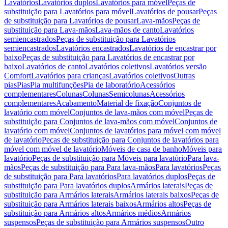
Lavatórios
Lavatórios duplos
Lavatórios para móvel
Peças de
substituição para Lavatórios para móvel
Lavatórios de pousar
Peças
de substituição para Lavatórios de pousar
Lava-mãos
Peças de
substituição para Lava-mãos
Lava-mãos de canto
Lavatórios
semiencastrados
Peças de substituição para Lavatórios
semiencastrados
Lavatórios encastrados
Lavatórios de encastrar por
baixo
Peças de substituição para Lavatórios de encastrar por
baixo
Lavatórios de canto
Lavatórios coletivos
Lavatórios versão
Comfort
Lavatórios para crianças
Lavatórios coletivos
Outras
pias
Pias
Pia multifunções
Pia de laboratório
Acessórios
complementares
Colunas
Colunas
Semicolunas
Acessórios
complementares
Acabamento
Material de fixação
Conjuntos de
lavatório com móvel
Conjuntos de lava-mãos com móvel
Peças de
substituição para Conjuntos de lava-mãos com móvel
Conjuntos de
lavatório com móvel
Conjuntos de lavatórios para móvel com móvel
de lavatório
Peças de substituição para Conjuntos de lavatórios para
móvel com móvel de lavatório
Móveis de casa de banho
Móveis para
lavatório
Peças de substituição para Móveis para lavatório
Para lava-
mãos
Peças de substituição para Para lava-mãos
Para lavatórios
Peças
de substituição para Para lavatórios
Para lavatórios duplos
Peças de
substituição para Para lavatórios duplos
Armários laterais
Peças de
substituição para Armários laterais
Armários laterais baixos
Peças de
substituição para Armários laterais baixos
Armários altos
Peças de
substituição para Armários altos
Armários médios
Armários
suspensos
Peças de substituição para Armários suspensos
Outro