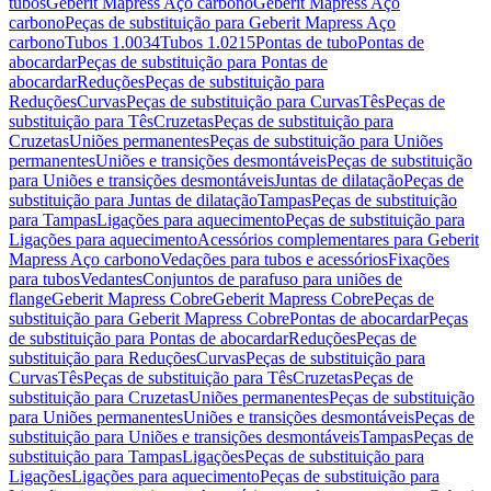
tubos
Geberit Mapress Aço carbono
Geberit Mapress Aço
carbono
Peças de substituição para Geberit Mapress Aço
carbono
Tubos 1.0034
Tubos 1.0215
Pontas de tubo
Pontas de
abocardar
Peças de substituição para Pontas de
abocardar
Reduções
Peças de substituição para
Reduções
Curvas
Peças de substituição para Curvas
Tês
Peças de
substituição para Tês
Cruzetas
Peças de substituição para
Cruzetas
Uniões permanentes
Peças de substituição para Uniões
permanentes
Uniões e transições desmontáveis
Peças de substituição
para Uniões e transições desmontáveis
Juntas de dilatação
Peças de
substituição para Juntas de dilatação
Tampas
Peças de substituição
para Tampas
Ligações para aquecimento
Peças de substituição para
Ligações para aquecimento
Acessórios complementares para Geberit
Mapress Aço carbono
Vedações para tubos e acessórios
Fixações
para tubos
Vedantes
Conjuntos de parafuso para uniões de
flange
Geberit Mapress Cobre
Geberit Mapress Cobre
Peças de
substituição para Geberit Mapress Cobre
Pontas de abocardar
Peças
de substituição para Pontas de abocardar
Reduções
Peças de
substituição para Reduções
Curvas
Peças de substituição para
Curvas
Tês
Peças de substituição para Tês
Cruzetas
Peças de
substituição para Cruzetas
Uniões permanentes
Peças de substituição
para Uniões permanentes
Uniões e transições desmontáveis
Peças de
substituição para Uniões e transições desmontáveis
Tampas
Peças de
substituição para Tampas
Ligações
Peças de substituição para
Ligações
Ligações para aquecimento
Peças de substituição para