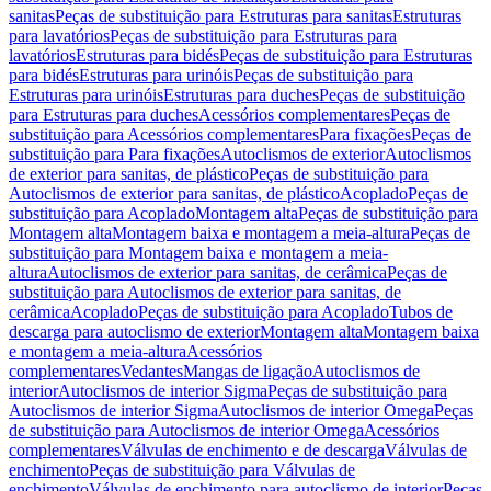
sanitas
Peças de substituição para Estruturas para sanitas
Estruturas
para lavatórios
Peças de substituição para Estruturas para
lavatórios
Estruturas para bidés
Peças de substituição para Estruturas
para bidés
Estruturas para urinóis
Peças de substituição para
Estruturas para urinóis
Estruturas para duches
Peças de substituição
para Estruturas para duches
Acessórios complementares
Peças de
substituição para Acessórios complementares
Para fixações
Peças de
substituição para Para fixações
Autoclismos de exterior
Autoclismos
de exterior para sanitas, de plástico
Peças de substituição para
Autoclismos de exterior para sanitas, de plástico
Acoplado
Peças de
substituição para Acoplado
Montagem alta
Peças de substituição para
Montagem alta
Montagem baixa e montagem a meia-altura
Peças de
substituição para Montagem baixa e montagem a meia-
altura
Autoclismos de exterior para sanitas, de cerâmica
Peças de
substituição para Autoclismos de exterior para sanitas, de
cerâmica
Acoplado
Peças de substituição para Acoplado
Tubos de
descarga para autoclismo de exterior
Montagem alta
Montagem baixa
e montagem a meia-altura
Acessórios
complementares
Vedantes
Mangas de ligação
Autoclismos de
interior
Autoclismos de interior Sigma
Peças de substituição para
Autoclismos de interior Sigma
Autoclismos de interior Omega
Peças
de substituição para Autoclismos de interior Omega
Acessórios
complementares
Válvulas de enchimento e de descarga
Válvulas de
enchimento
Peças de substituição para Válvulas de
enchimento
Válvulas de enchimento para autoclismo de interior
Peças