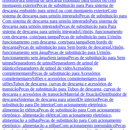
rebordo
Para sistema de descarga embutido para urinol ou com
montagem exterior
Peças de substituição para Para sistema de
descarga embutido para urinol ou com montagem exterior
Com
sistema de descarga para urinóis integrado
Peças de substituição para
Com sistema de descarga para urinóis integrado
Para sistema de
descarga para urinóis integrado
Peças de substituição para Para
sistema de descarga para urinóis integrado
Urinóis, funcionamento
com descarga, com/para tampa
Peças de substituição para Urinóis,
funcionamento com descarga, com/para tampa
Sem bordo de
descarga
Peças de substituição para Sem bordo de descarga
Urinóis,
funcionamento sem água
Peças de substituição para Urinóis,
funcionamento sem água
Sem tampa
Peças de substituição para Sem
tampa
Separadores de urinol
Separadores de urinol de
plástico
Separadores de urinol de vidro
Acessórios
complementares
Peças de substituição para Acessórios
complementares
Sifões e acessórios complementares para
sifões
Tubos de descarga, curvas de descarga e acessórios de
transição
Peças de substituição para Tubos de descarga, curvas de
descarga e acessórios de transição
Material de fixação
Distribuidor de
descarga
Sistemas de descarga para urinol
De interior
Peças de
substituição para De interior
Com acionamento eletrónico,
alimentação elétrica
Peças de substituição para Com acionamento
eletrónico, alimentação elétrica
Com acionamento eletrónico,
alimentação a pilhas
Peças de substituição para Com acionamento
eletrónico, alimentação a pilhas
Com acionamento pneumático
Peças