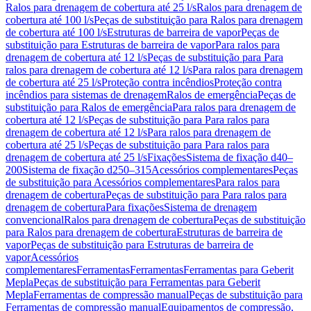
Ralos para drenagem de cobertura até 25 l/s
Ralos para drenagem de
cobertura até 100 l/s
Peças de substituição para Ralos para drenagem
de cobertura até 100 l/s
Estruturas de barreira de vapor
Peças de
substituição para Estruturas de barreira de vapor
Para ralos para
drenagem de cobertura até 12 l/s
Peças de substituição para Para
ralos para drenagem de cobertura até 12 l/s
Para ralos para drenagem
de cobertura até 25 l/s
Proteção contra incêndios
Proteção contra
incêndios para sistemas de drenagem
Ralos de emergência
Peças de
substituição para Ralos de emergência
Para ralos para drenagem de
cobertura até 12 l/s
Peças de substituição para Para ralos para
drenagem de cobertura até 12 l/s
Para ralos para drenagem de
cobertura até 25 l/s
Peças de substituição para Para ralos para
drenagem de cobertura até 25 l/s
Fixações
Sistema de fixação d40–
200
Sistema de fixação d250–315
Acessórios complementares
Peças
de substituição para Acessórios complementares
Para ralos para
drenagem de cobertura
Peças de substituição para Para ralos para
drenagem de cobertura
Para fixações
Sistema de drenagem
convencional
Ralos para drenagem de cobertura
Peças de substituição
para Ralos para drenagem de cobertura
Estruturas de barreira de
vapor
Peças de substituição para Estruturas de barreira de
vapor
Acessórios
complementares
Ferramentas
Ferramentas
Ferramentas para Geberit
Mepla
Peças de substituição para Ferramentas para Geberit
Mepla
Ferramentas de compressão manual
Peças de substituição para
Ferramentas de compressão manual
Equipamentos de compressão,