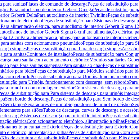
 para sanitas
Placas de comando de descarga
Peças de substituição par
Sigma
Para autoclismo de interior Geberit Omega
Peças de substituição p
terior Geberit Delta
Para autoclismo de interior Twinline
Peças de substit
cionamento eletrónico
Peças de substituição para Sistemas de descarga 
 Para alimentação elétrica, para autoclismo de interior Geberit Sigma 1
 autoclismos de interior Geberit Sigma 8 cm
Para alimentação elétrica, 
Omega 12 cm
Para alimentação a pilhas, para autoclismo de interior Gebe
 para sanitas com acionamento pneumático
Peças de substituição para 
scarga simples
Peças de substituição para Para descarga simples
Acessóri
a para sanitas
Conjuntos de instalação
Peças de substituição para Conjun
escarga para sanita com acionamento eletrónico
Módulos sanitários Geber
uição para Para sanitas suspensas
Para sanitas ao chão
Peças de substitui
itários para bidés
Peças de substituição para Módulos sanitários para bi
ga, com rebordo
Peças de substituição para Urinóis, funcionamento com
bstituição para Urinóis, funcionamento com descarga, sem rebordo
Para
 para urinol ou com montagem exterior
Com sistema de descarga para ur
Peças de substituição para Para sistema de descarga para urinóis integra
mpa
Sem bordo de descarga
Peças de substituição para Sem bordo de des
ara Sem tampa
Separadores de urinol
Separadores de urinol de plástico
Sep
lementares para sifões
Tubos de descarga, curvas de descarga e acessóri
de descarga
Sistemas de descarga para urinol
De interior
Peças de substitu
tação elétrica
Com acionamento eletrónico, alimentação a pilhas
Peças d
acionamento pneumático
Exterior
Peças de substituição para Exterior
Com 
o eletrónico, alimentação a pilhas
Peças de substituição para Com acio
s
Kits de estrutura e de substituição
Peças de substituição para Kits de est