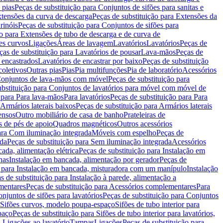
 pias
Peças de substituição para Conjuntos de sifões para sanitas e
tensões da curva de descarga
Peças de substituição para Extensões da
rinóis
Peças de substituição para Conjuntos de sifões para
ão para Extensões de tubo de descarga e de curva de
ões curvos
Ligações
Áreas de lavagem
Lavatórios
Lavatórios
Peças de
ças de substituição para Lavatórios de pousar
Lava-mãos
Peças de
 encastrados
Lavatórios de encastrar por baixo
Peças de substituição
coletivos
Outras pias
Pias
Pia multifunções
Pia de laboratório
Acessórios
onjuntos de lava-mãos com móvel
Peças de substituição para
ubstituição para Conjuntos de lavatórios para móvel com móvel de
 para Para lava-mãos
Para lavatórios
Peças de substituição para Para
Armários laterais baixos
Peças de substituição para Armários laterais
ensos
Outro mobiliário de casa de banho
Prateleiras de
 de pés de apoio
Quadros magnéticos
Outros acessórios
para Com iluminação integrada
Móveis com espelho
Peças de
ada
Peças de substituição para Sem iluminação integrada
Acessórios
ada, alimentação elétrica
Peças de substituição para Instalação em
has
Instalação em bancada, alimentação por gerador
Peças de
o para Instalação em bancada, misturadora com um manípulo
Instalação
s de substituição para Instalação à parede, alimentação a
mentares
Peças de substituição para Acessórios complementares
Para
njuntos de sifões para lavatórios
Peças de substituição para Conjuntos
a Sifões curvos, modelo poupa-espaço
Sifões de tubo interior para
paço
Peças de substituição para Sifões de tubo interior para lavatórios,
a Ligações ao lavatório
Tampas
Ligações
Peças de substituição para