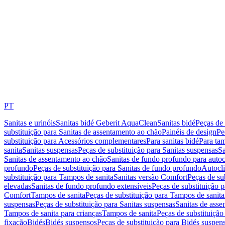
PT
Sanitas e urinóis
Sanitas bidé Geberit AquaClean
Sanitas bidé
Peças de 
substituição para Sanitas de assentamento ao chão
Painéis de design
Pe
substituição para Acessórios complementares
Para sanitas bidé
Para tam
sanita
Sanitas suspensas
Peças de substituição para Sanitas suspensas
Sa
Sanitas de assentamento ao chão
Sanitas de fundo profundo para autoc
profundo
Peças de substituição para Sanitas de fundo profundo
Autocli
substituição para Tampos de sanita
Sanitas versão Comfort
Peças de su
elevadas
Sanitas de fundo profundo extensíveis
Peças de substituição 
Comfort
Tampos de sanita
Peças de substituição para Tampos de sanita
suspensas
Peças de substituição para Sanitas suspensas
Sanitas de ass
Tampos de sanita para crianças
Tampos de sanita
Peças de substituição
fixação
Bidés
Bidés suspensos
Peças de substituição para Bidés suspen