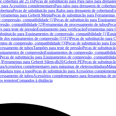
 cobertura até 25 l/s
Peças de substituição para Para ralos para drenage
o para Acessórios complementares
Para ralos para drenagem de cobertur
obertura
Peças de substituição para Ralos para drenagem de cobertura
Es
Ferramentas para Geberit Mepla
Peças de substituição para Ferramentas
 compressão, compatibilidade [1]
Peças de substituição para Equipamen
essão, compatibilidade [2]
Ferramentas de processamento de tubos
Peça
s para teste de pressão
Equipamento para verificação
Ferramentas para 
ubstituição para Equipamentos de compressão, compatibilidade [1]
Equi
de dos equipamentos de compressão [1]/[2]
Peças de substituição para
tos de compressão, compatibilidade [3]
Peças de substituição para Eq
ocessamento de tubos
Tampões para teste de pressão
Peças de substituiçã
Equipamentos de compressão
Equipamentos de compressão, compatibilida
Peças de substituição para Equipamentos de compressão, compatibilida
L]
Ferramentas para Geberit Silent-db20/Geberit PE
Peças de substituiçã
ura
Acessórios complementares para máquinas de eletrossoldadura
Máqui
ldadura topo a topo
Peças de substituição para Acessórios complementa
ocessamento de tubos
Acessórios complementares para ferramentas de p
s remotos
Comandos à distância