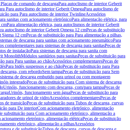
a Placas de comando de descarga
Para autoclismo de interior Geberit
ara Para autoclismo de interior Geberit Omega
Para autoclismo de
uição para Para autoclismo de interior Twinline
Acessórios
para sanitas com acionamento eletrónico
Para alimentação elétrica, para
2 cm
Para alimentação elétrica, para autoclismos de interior Geberit
para autoclismo de interior Geberit Omega 12 cm
Peças de substituição
rit Sigma 12 cm
Peças de substituição para Para alimentação a pilhas,
Sistemas de descarga para sanitas com acionamento pneumático
Para
os complementares para sistemas de descarga para sanitas
Peças de
tos de instalação
Para sistemas de descarga para sanita com
it Monolith
Módulos sanitários para sanitas
Peças de substituição para
ção para Para sanitas ao chão
Acessórios complementares
Peças de
dés
Para bidés suspensos e ao chão
Peças de substituição para Para
 descarga, com rebordo
Sem tampa
Peças de substituição para Sem
 sistema de descarga embutido para urinol ou com montagem
inóis integrado
Peças de substituição para Com sistema de descarga
do
Urinóis, funcionamento com descarga, com/para tampa
Peças de
carga
Urinóis, funcionamento sem água
Peças de substituição para
aradores de urinol de vidro
Acessórios complementares
Peças de
os de transição
Peças de substituição para Tubos de descarga, curvas
ição para De interior
Com acionamento eletrónico, alimentação
e substituição para Com acionamento eletrónico, alimentação a
acionamento eletrónico, alimentação elétrica
Peças de substituição
namento eletrónico, alimentação a pilhas
Acessórios
rutura e de substituição
Tubos de descarga, curvas de descarga e