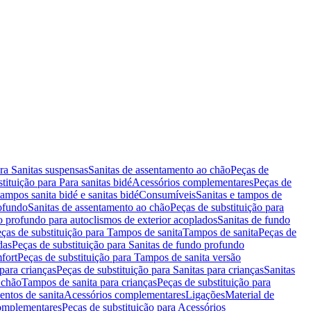
ara Sanitas suspensas
Sanitas de assentamento ao chão
Peças de
tituição para Para sanitas bidé
Acessórios complementares
Peças de
tampos sanita bidé e sanitas bidé
Consumíveis
Sanitas e tampos de
rofundo
Sanitas de assentamento ao chão
Peças de substituição para
o profundo para autoclismos de exterior acoplados
Sanitas de fundo
ças de substituição para Tampos de sanita
Tampos de sanita
Peças de
das
Peças de substituição para Sanitas de fundo profundo
fort
Peças de substituição para Tampos de sanita versão
para crianças
Peças de substituição para Sanitas para crianças
Sanitas
 chão
Tampos de sanita para crianças
Peças de substituição para
entos de sanita
Acessórios complementares
Ligações
Material de
omplementares
Peças de substituição para Acessórios