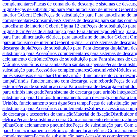
complementares
Placas de comando de descarga e sistemas de descarga
Sigma
Peças de substituição para Para autoclismo de interior Geberit 
interior Geberit Delta
Peças de substituição para Para autoclismo de in
complementares
Consumíveis
Sistemas de descarga para sanitas com a
autoclismo de interior Geberit Sigma 12 cm
Peças de substituição para
Sigma 8 cm
Peças de substituição para Para alimentação elétrica, para
para Para alimentação elétrica, para autoclismo de interior Geberit 
para autoclismo de interior Geberit Sigma 12 cm
Sistemas de descarga
descarga dupla
Peças de substituição para Para descarga dupla
Para de
substituição para Acessórios complementares para sistemas de descarg
acionamento eletrónico
Peças de substituição para Para sistemas de d
Módulos sanitários para sanitas
Para sanitas suspensas
Peças de substit
substituição para Acessórios complementares
Consumíveis
Módulos san
bidés suspensos e ao chão
Urinóis
Urinóis, funcionamento com descar
tampa
Urinóis, funcionamento com descarga, sem rebordo
Peças de su
exterior
Peças de substituição para Para sistema de descarga embutido
para urinóis integrado
Para sistema de descarga para urinóis integrado
substituição para Urinóis, funcionamento com descarga, com/para ta
Urinóis, funcionamento sem água
Sem tampa
Peças de substituição p
substituição para Acessórios complementares
Sifões e acessórios comp
de descarga e acessórios de transição
Material de fixação
Distribuidor 
elétrica
Peças de substituição para Com acionamento eletrónico, alimen
pilhas
Com acionamento pneumático
Peças de substituição para Com 
para Com acionamento eletrónico, alimentação elétrica
Com acionament
complementares
Peças de substituição para Acessórios complementare