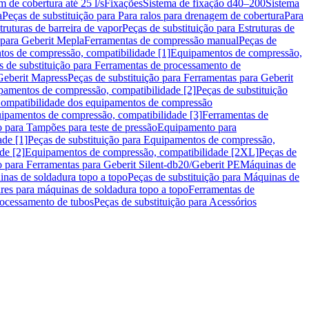
m de cobertura até 25 l/s
Fixações
Sistema de fixação d40–200
Sistema
a
Peças de substituição para Para ralos para drenagem de cobertura
Para
truturas de barreira de vapor
Peças de substituição para Estruturas de
 para Geberit Mepla
Ferramentas de compressão manual
Peças de
tos de compressão, compatibilidade [1]
Equipamentos de compressão,
s de substituição para Ferramentas de processamento de
Geberit Mapress
Peças de substituição para Ferramentas para Geberit
pamentos de compressão, compatibilidade [2]
Peças de substituição
 Compatibilidade dos equipamentos de compressão
uipamentos de compressão, compatibilidade [3]
Ferramentas de
o para Tampões para teste de pressão
Equipamento para
de [1]
Peças de substituição para Equipamentos de compressão,
de [2]
Equipamentos de compressão, compatibilidade [2XL]
Peças de
o para Ferramentas para Geberit Silent-db20/Geberit PE
Máquinas de
nas de soldadura topo a topo
Peças de substituição para Máquinas de
res para máquinas de soldadura topo a topo
Ferramentas de
rocessamento de tubos
Peças de substituição para Acessórios