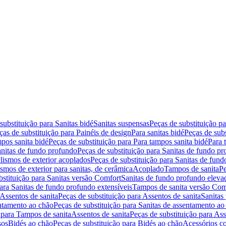
substituição para Sanitas bidé
Sanitas suspensas
Peças de substituição p
ças de substituição para Painéis de design
Para sanitas bidé
Peças de subs
pos sanita bidé
Peças de substituição para Para tampos sanita bidé
Para 
nitas de fundo profundo
Peças de substituição para Sanitas de fundo p
lismos de exterior acoplados
Peças de substituição para Sanitas de fund
smos de exterior para sanitas, de cerâmica
Acoplado
Tampos de sanita
Pe
bstituição para Sanitas versão Comfort
Sanitas de fundo profundo eleva
para Sanitas de fundo profundo extensíveis
Tampos de sanita versão Com
Assentos de sanita
Peças de substituição para Assentos de sanita
Sanitas 
entamento ao chão
Peças de substituição para Sanitas de assentamento ao
 para Tampos de sanita
Assentos de sanita
Peças de substituição para Ass
sos
Bidés ao chão
Peças de substituição para Bidés ao chão
Acessórios c