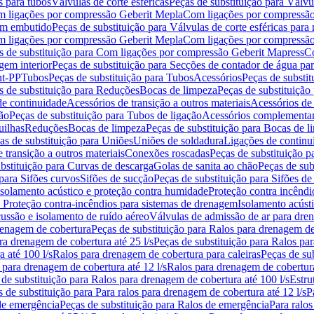
s para tubos
Válvulas de corte esféricas
Peças de substituição para Válvul
om ligações por compressão Geberit Mepla
Com ligações por compressão
gem embutido
Peças de substituição para Válvulas de corte esféricas pa
om ligações por compressão Geberit Mepla
Com ligações por compressã
s de substituição para Com ligações por compressão Geberit Mapress
Co
gem interior
Peças de substituição para Secções de contador de água pa
nt-PP
Tubos
Peças de substituição para Tubos
Acessórios
Peças de substit
s de substituição para Reduções
Bocas de limpeza
Peças de substituição
de continuidade
Acessórios de transição a outros materiais
Acessórios de
ão
Peças de substituição para Tubos de ligação
Acessórios complementa
uilhas
Reduções
Bocas de limpeza
Peças de substituição para Bocas de 
as de substituição para Uniões
Uniões de soldadura
Ligações de continu
 transição a outros materiais
Conexões roscadas
Peças de substituição 
bstituição para Curvas de descarga
Golas de sanita ao chão
Peças de sub
 para Sifões curvos
Sifões de sucção
Peças de substituição para Sifões de
 isolamento acústico e proteção contra humidade
Proteção contra incêndi
a Proteção contra-incêndios para sistemas de drenagem
Isolamento acúst
cussão e isolamento de ruído aéreo
Válvulas de admissão de ar para dr
renagem de cobertura
Peças de substituição para Ralos para drenagem d
ra drenagem de cobertura até 25 l/s
Peças de substituição para Ralos par
 até 100 l/s
Ralos para drenagem de cobertura para caleiras
Peças de su
 para drenagem de cobertura até 12 l/s
Ralos para drenagem de cobertura
 de substituição para Ralos para drenagem de cobertura até 100 l/s
Estru
 de substituição para Para ralos para drenagem de cobertura até 12 l/s
P
de emergência
Peças de substituição para Ralos de emergência
Para ralos