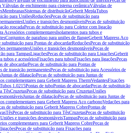
chimento
Válvulas de enchimento para autoclismo de interior
Peças de
a Válvulas de enchimento para cisterna cerâmica
Válvulas de
es
Membranas
Sistemas de distribuição
Geberit Mepla
Tubos
uição para Uniões
Reduções
Peças de substituição para
 permanentes
Uniões e transições desmontáveis
Peças de substituição
gação roscada
Peças de substituição para Coletor com ligação
ara Acessórios complementares
Isolamentos para tubos e
tes
Conjuntos de parafuso para uniões de flange
Geberit Mapress Aço
 substituição para Pontas de abocardar
Reduções
Peças de substituição
iões permanentes
Uniões e transições desmontáveis
Peças de
ição para Tampas
Ligações
Peças de substituição para Ligações
Geberit
a tubos e acessórios
Fixações para tubos
Fixações para ligações
Peças
as de abocardar
Peças de substituição para Pontas de
s de transição permanentes
Peças de substituição para Acessórios de
s
Juntas de dilatação
Peças de substituição para Juntas de
ios complementares para Geberit Mapress Therm
Vedantes
Fixações
Tubos 1.0215
Pontas de tubo
Pontas de abocardar
Peças de substituição
ra Tês
Cruzetas
Peças de substituição para Cruzetas
Uniões
desmontáveis
Juntas de dilatação
Peças de substituição para Juntas de
ios complementares para Geberit Mapress Aço carbono
Vedações para
ças de substituição para Geberit Mapress Cobre
Pontas de
vas
Tês
Peças de substituição para Tês
Cruzetas
Peças de substituição
a Uniões e transições desmontáveis
Tampas
Peças de substituição para
rios complementares para Geberit Mapress Cobre
Peças de
 ligações
Peças de substituição para Fixações para