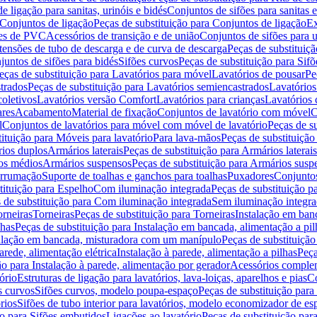
de ligação para sanitas, urinóis e bidés
Conjuntos de sifões para sanitas e
Conjuntos de ligação
Peças de substituição para Conjuntos de ligação
Ex
ões de PVC
Acessórios de transição e de união
Conjuntos de sifões para u
tensões de tubo de descarga e de curva de descarga
Peças de substituiç
juntos de sifões para bidés
Sifões curvos
Peças de substituição para Sif
eças de substituição para Lavatórios para móvel
Lavatórios de pousar
Pe
trados
Peças de substituição para Lavatórios semiencastrados
Lavatórios
coletivos
Lavatórios versão Comfort
Lavatórios para crianças
Lavatórios 
res
Acabamento
Material de fixação
Conjuntos de lavatório com móvel
C
l
Conjuntos de lavatórios para móvel com móvel de lavatório
Peças de s
ituição para Móveis para lavatório
Para lava-mãos
Peças de substituição
rios duplos
Armários laterais
Peças de substituição para Armários laterais
os médios
Armários suspensos
Peças de substituição para Armários susp
arrumação
Suporte de toalhas e ganchos para toalhas
Puxadores
Conjuntos
tituição para Espelho
Com iluminação integrada
Peças de substituição 
 de substituição para Com iluminação integrada
Sem iluminação integr
orneiras
Torneiras
Peças de substituição para Torneiras
Instalação em banc
lhas
Peças de substituição para Instalação em bancada, alimentação a pil
alação em bancada, misturadora com um manípulo
Peças de substituiçã
arede, alimentação elétrica
Instalação à parede, alimentação a pilhas
Peça
ão para Instalação à parede, alimentação por gerador
Acessórios comple
ório
Estruturas de ligação para lavatórios, lava-loiças, aparelhos e pias
Co
s curvos
Sifões curvos, modelo poupa-espaço
Peças de substituição par
rios
Sifões de tubo interior para lavatórios, modelo economizador de es
ão para Sifões embutidos
Ligações ao lavatório
Peças de substituição par