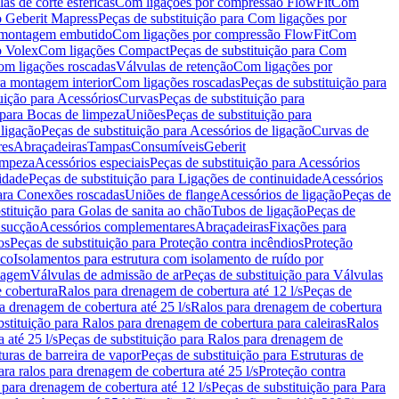
as de corte esféricas
Com ligações por compressão FlowFit
Com
 Geberit Mapress
Peças de substituição para Com ligações por
ra montagem embutido
Com ligações por compressão FlowFit
Com
o Volex
Com ligações Compact
Peças de substituição para Com
m ligações roscadas
Válvulas de retenção
Com ligações por
ra montagem interior
Com ligações roscadas
Peças de substituição para
uição para Acessórios
Curvas
Peças de substituição para
 para Bocas de limpeza
Uniões
Peças de substituição para
 ligação
Peças de substituição para Acessórios de ligação
Curvas de
res
Abraçadeiras
Tampas
Consumíveis
Geberit
limpeza
Acessórios especiais
Peças de substituição para Acessórios
idade
Peças de substituição para Ligações de continuidade
Acessórios
para Conexões roscadas
Uniões de flange
Acessórios de ligação
Peças de
stituição para Golas de sanita ao chão
Tubos de ligação
Peças de
 sucção
Acessórios complementares
Abraçadeiras
Fixações para
os
Peças de substituição para Proteção contra incêndios
Proteção
ico
Isolamentos para estrutura com isolamento de ruído por
enagem
Válvulas de admissão de ar
Peças de substituição para Válvulas
e cobertura
Ralos para drenagem de cobertura até 12 l/s
Peças de
a drenagem de cobertura até 25 l/s
Ralos para drenagem de cobertura
bstituição para Ralos para drenagem de cobertura para caleiras
Ralos
 até 25 l/s
Peças de substituição para Ralos para drenagem de
turas de barreira de vapor
Peças de substituição para Estruturas de
ara ralos para drenagem de cobertura até 25 l/s
Proteção contra
 para drenagem de cobertura até 12 l/s
Peças de substituição para Para