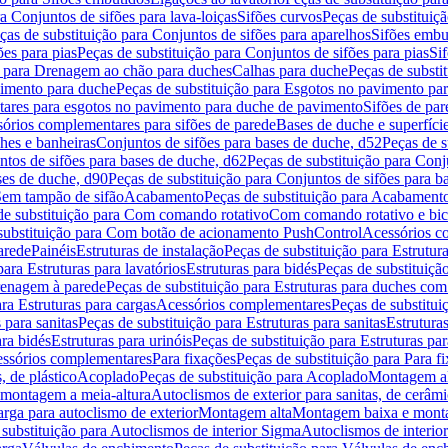
a Conjuntos de sifões para lava-loiças
Sifões curvos
Peças de substituiç
ças de substituição para Conjuntos de sifões para aparelhos
Sifões embu
ões para pias
Peças de substituição para Conjuntos de sifões para pias
Si
o para Drenagem ao chão para duches
Calhas para duche
Peças de substi
imento para duche
Peças de substituição para Esgotos no pavimento pa
tares para esgotos no pavimento para duche de pavimento
Sifões de par
sórios complementares para sifões de parede
Bases de duche e superfíci
ches e banheiras
Conjuntos de sifões para bases de duche, d52
Peças de s
tos de sifões para bases de duche, d62
Peças de substituição para Conj
ses de duche, d90
Peças de substituição para Conjuntos de sifões para b
 Sem tampão de sifão
Acabamento
Peças de substituição para Acabament
de substituição para Com comando rotativo
Com comando rotativo e bic
substituição para Com botão de acionamento PushControl
Acessórios co
arede
Painéis
Estruturas de instalação
Peças de substituição para Estrutura
para Estruturas para lavatórios
Estruturas para bidés
Peças de substituição
renagem à parede
Peças de substituição para Estruturas para duches co
ra Estruturas para cargas
Acessórios complementares
Peças de substitu
 para sanitas
Peças de substituição para Estruturas para sanitas
Estruturas
ara bidés
Estruturas para urinóis
Peças de substituição para Estruturas par
cessórios complementares
Para fixações
Peças de substituição para Para f
, de plástico
Acoplado
Peças de substituição para Acoplado
Montagem al
 montagem a meia-altura
Autoclismos de exterior para sanitas, de cerâm
rga para autoclismo de exterior
Montagem alta
Montagem baixa e monta
 substituição para Autoclismos de interior Sigma
Autoclismos de interi