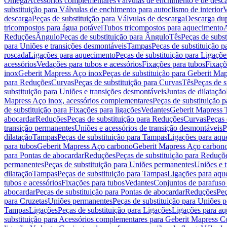
Omega
Acessórios complementares
Válvulas de enchimento e de desc
substituição para Válvulas de enchimento para autoclismo de interior
V
descarga
Peças de substituição para Válvulas de descarga
Descarga du
tricompostos para água potável
Tubos tricompostos para aquecimento
A
Reduções
Ângulo
Peças de substituição para Ângulo
Tês
Peças de subst
para Uniões e transições desmontáveis
Tampas
Peças de substituição 
roscada
Ligações para aquecimento
Peças de substituição para Ligaçõ
acessórios
Vedações para tubos e acessórios
Fixações para tubos
Fixaçõ
inox
Geberit Mapress Aço inox
Peças de substituição para Geberit Ma
para Reduções
Curvas
Peças de substituição para Curvas
Tês
Peças de s
substituição para Uniões e transições desmontáveis
Juntas de dilatação
Mapress Aço inox, acessórios complementares
Peças de substituição 
de substituição para Fixações para ligações
Vedantes
Geberit Mapress
abocardar
Reduções
Peças de substituição para Reduções
Curvas
Peças 
transição permanentes
Uniões e acessórios de transição desmontáveis
P
dilatação
Tampas
Peças de substituição para Tampas
Ligações para aqu
para tubos
Geberit Mapress Aço carbono
Geberit Mapress Aço carbon
para Pontas de abocardar
Reduções
Peças de substituição para Reduçõ
permanentes
Peças de substituição para Uniões permanentes
Uniões e 
dilatação
Tampas
Peças de substituição para Tampas
Ligações para aqu
tubos e acessórios
Fixações para tubos
Vedantes
Conjuntos de parafuso 
abocardar
Peças de substituição para Pontas de abocardar
Reduções
Peç
para Cruzetas
Uniões permanentes
Peças de substituição para Uniões 
Tampas
Ligações
Peças de substituição para Ligações
Ligações para a
substituição para Acessórios complementares para Geberit Mapress C