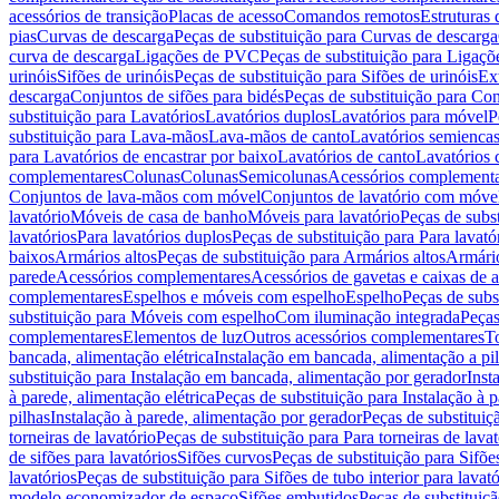
acessórios de transição
Placas de acesso
Comandos remotos
Estruturas 
pias
Curvas de descarga
Peças de substituição para Curvas de descarga
curva de descarga
Ligações de PVC
Peças de substituição para Ligaç
urinóis
Sifões de urinóis
Peças de substituição para Sifões de urinóis
Ex
descarga
Conjuntos de sifões para bidés
Peças de substituição para Con
substituição para Lavatórios
Lavatórios duplos
Lavatórios para móvel
P
substituição para Lava-mãos
Lava-mãos de canto
Lavatórios semiencas
para Lavatórios de encastrar por baixo
Lavatórios de canto
Lavatórios 
complementares
Colunas
Colunas
Semicolunas
Acessórios complementa
Conjuntos de lava-mãos com móvel
Conjuntos de lavatório com móve
lavatório
Móveis de casa de banho
Móveis para lavatório
Peças de subst
lavatórios
Para lavatórios duplos
Peças de substituição para Para lavató
baixos
Armários altos
Peças de substituição para Armários altos
Armári
parede
Acessórios complementares
Acessórios de gavetas e caixas de 
complementares
Espelhos e móveis com espelho
Espelho
Peças de subs
substituição para Móveis com espelho
Com iluminação integrada
Peças
complementares
Elementos de luz
Outros acessórios complementares
T
bancada, alimentação elétrica
Instalação em bancada, alimentação a pi
substituição para Instalação em bancada, alimentação por gerador
Inst
à parede, alimentação elétrica
Peças de substituição para Instalação à p
pilhas
Instalação à parede, alimentação por gerador
Peças de substituiç
torneiras de lavatório
Peças de substituição para Para torneiras de lavat
de sifões para lavatórios
Sifões curvos
Peças de substituição para Sifõe
lavatórios
Peças de substituição para Sifões de tubo interior para lavató
modelo economizador de espaço
Sifões embutidos
Peças de substituiç