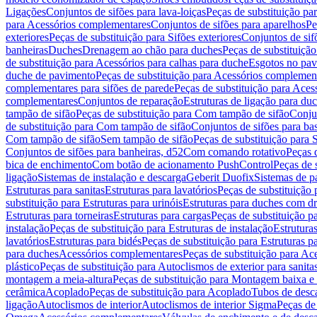
Ligações
Conjuntos de sifões para lava-loiças
Peças de substituição par
para Acessórios complementares
Conjuntos de sifões para aparelhos
Pe
exteriores
Peças de substituição para Sifões exteriores
Conjuntos de sif
banheiras
Duches
Drenagem ao chão para duches
Peças de substituiçã
de substituição para Acessórios para calhas para duche
Esgotos no pav
duche de pavimento
Peças de substituição para Acessórios complemen
complementares para sifões de parede
Peças de substituição para Aces
complementares
Conjuntos de reparação
Estruturas de ligação para du
tampão de sifão
Peças de substituição para Com tampão de sifão
Conjun
de substituição para Com tampão de sifão
Conjuntos de sifões para ba
Com tampão de sifão
Sem tampão de sifão
Peças de substituição para
Conjuntos de sifões para banheiras, d52
Com comando rotativo
Peças 
bica de enchimento
Com botão de acionamento PushControl
Peças de 
ligação
Sistemas de instalação e descarga
Geberit Duofix
Sistemas de p
Estruturas para sanitas
Estruturas para lavatórios
Peças de substituição 
substituição para Estruturas para urinóis
Estruturas para duches com d
Estruturas para torneiras
Estruturas para cargas
Peças de substituição pa
instalação
Peças de substituição para Estruturas de instalação
Estruturas
lavatórios
Estruturas para bidés
Peças de substituição para Estruturas p
para duches
Acessórios complementares
Peças de substituição para A
plástico
Peças de substituição para Autoclismos de exterior para sanitas
montagem a meia-altura
Peças de substituição para Montagem baixa e
cerâmica
Acoplado
Peças de substituição para Acoplado
Tubos de desca
ligação
Autoclismos de interior
Autoclismos de interior Sigma
Peças de