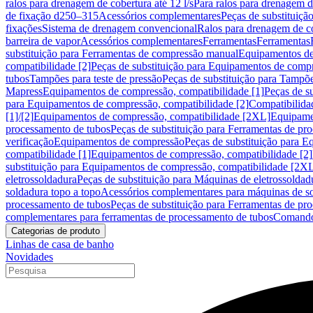
ralos para drenagem de cobertura até 12 l/s
Para ralos para drenagem de
de fixação d250–315
Acessórios complementares
Peças de substituiçã
fixações
Sistema de drenagem convencional
Ralos para drenagem de c
barreira de vapor
Acessórios complementares
Ferramentas
Ferramentas
substituição para Ferramentas de compressão manual
Equipamentos de
compatibilidade [2]
Peças de substituição para Equipamentos de compr
tubos
Tampões para teste de pressão
Peças de substituição para Tampõe
Mapress
Equipamentos de compressão, compatibilidade [1]
Peças de s
para Equipamentos de compressão, compatibilidade [2]
Compatibilida
[1]/[2]
Equipamentos de compressão, compatibilidade [2XL]
Equipamen
processamento de tubos
Peças de substituição para Ferramentas de pr
verificação
Equipamentos de compressão
Peças de substituição para 
compatibilidade [1]
Equipamentos de compressão, compatibilidade [2]
substituição para Equipamentos de compressão, compatibilidade [2X
eletrossoldadura
Peças de substituição para Máquinas de eletrossoldad
soldadura topo a topo
Acessórios complementares para máquinas de so
processamento de tubos
Peças de substituição para Ferramentas de pr
complementares para ferramentas de processamento de tubos
Comando
Categorias de produto
Linhas de casa de banho
Novidades