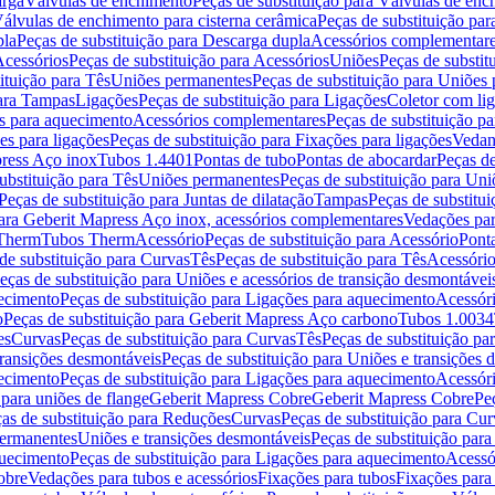
arga
Válvulas de enchimento
Peças de substituição para Válvulas de en
álvulas de enchimento para cisterna cerâmica
Peças de substituição par
pla
Peças de substituição para Descarga dupla
Acessórios complementar
cessórios
Peças de substituição para Acessórios
Uniões
Peças de substit
ituição para Tês
Uniões permanentes
Peças de substituição para Uniões
para Tampas
Ligações
Peças de substituição para Ligações
Coletor com li
es para aquecimento
Acessórios complementares
Peças de substituição p
es para ligações
Peças de substituição para Fixações para ligações
Vedan
press Aço inox
Tubos 1.4401
Pontas de tubo
Pontas de abocardar
Peças de
ubstituição para Tês
Uniões permanentes
Peças de substituição para Un
Peças de substituição para Juntas de dilatação
Tampas
Peças de substitu
para Geberit Mapress Aço inox, acessórios complementares
Vedações par
 Therm
Tubos Therm
Acessório
Peças de substituição para Acessório
Pont
de substituição para Curvas
Tês
Peças de substituição para Tês
Acessório
eças de substituição para Uniões e acessórios de transição desmontávei
ecimento
Peças de substituição para Ligações para aquecimento
Acessór
o
Peças de substituição para Geberit Mapress Aço carbono
Tubos 1.0034
es
Curvas
Peças de substituição para Curvas
Tês
Peças de substituição pa
transições desmontáveis
Peças de substituição para Uniões e transições 
ecimento
Peças de substituição para Ligações para aquecimento
Acessór
para uniões de flange
Geberit Mapress Cobre
Geberit Mapress Cobre
Pe
as de substituição para Reduções
Curvas
Peças de substituição para Cur
permanentes
Uniões e transições desmontáveis
Peças de substituição par
quecimento
Peças de substituição para Ligações para aquecimento
Acessó
obre
Vedações para tubos e acessórios
Fixações para tubos
Fixações para