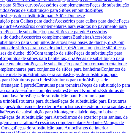
ão para Sifões curvos
Acessórios complementares
Peças de substituição
tidos
Peças de substituição para Sifões embutidos
Sifões
fões
Peças de substituição para Sifões
Duches e
tuição para Calhas para duche
Acessórios para calhas para duche
Peças
ra duche
Acessórios complementares para esgotos no pavimento para
ede
Peças de substituição para Sifões de parede
Acessórios
es de duche
Acessórios complementares
Banheiras
Acessórios
ubstituição para Conjuntos de sifões para bases de duche, d52
Com
untos de sifões para bases de duche, d62
Com tampão de sifão
Peças
ases de duche, d90
Com tampão de sifão
Peças de substituição para
o
Conjuntos de sifões para banheiras, d52
Peças de substituição para
a de enchimento
Peças de substituição para Com comando rotativo e
mplementares para conjuntos de sifões para banheiras
Conjuntos de
s de instalação
Estruturas para sanitas
Peças de substituição para
 para Estruturas para bidés
Estruturas para urinóis
Peças de
m drenagem à parede
Estruturas para torneiras
Peças de substituição para
ição para Acessórios complementares
Geberit Kombifix
Estruturas de
 para lavatórios
Peças de substituição para Estruturas para
a urinóis
Estruturas para duches
Peças de substituição para Estruturas
ixações
Autoclismos de exterior
Autoclismos de exterior para sanitas, de
ta
Peças de substituição para Montagem alta
Montagem baixa e
ica
Peças de substituição para Autoclismos de exterior para sanitas, de
gem a meia-altura
Acessórios complementares
Vedantes
Mangas de
or Omega
Peças de substituição para Autoclismos de interior