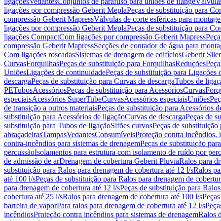
ligações
Vedantes
Conjuntos de parafuso para uniões de flange
Válvula
ligações por compressão Geberit Mepla
Peças de substituição para C
compressão Geberit Mapress
Válvulas de corte esféricas para monta
ligações por compressão Geberit Mepla
Peças de substituição para C
ligações Compact
Com ligações por compressão Geberit Mapress
Peça
compressão Geberit Mapress
Secções de contador de água para monta
Com ligações roscadas
Sistemas de drenagem de edifícios
Geberit Sile
Curvas
Forquilhas
Peças de substituição para Forquilhas
Reduções
Peça
Uniões
Ligações de continuidade
Peças de substituição para Ligações 
descarga
Peças de substituição para Curvas de descarga
Tubos de ligaç
PE
Tubos
Acessórios
Peças de substituição para Acessórios
Curvas
Forq
especiais
Acessórios SuperTube
Curvas
Acessórios especiais
Uniões
Peç
de transição a outros materiais
Peças de substituição para Acessórios de
substituição para Acessórios de ligação
Curvas de descarga
Peças de su
substituição para Tubos de ligação
Sifões curvos
Peças de substituição
abraçadeiras
Tampas
Vedantes
Consumíveis
Proteção contra incêndios,
contra-incêndios para sistemas de drenagem
Peças de substituição par
percussão
Isolamentos para estrutura com isolamento de ruído por per
de admissão de ar
Drenagem de cobertura Geberit Pluvia
Ralos para d
substituição para Ralos para drenagem de cobertura até 12 l/s
Ralos pa
até 100 l/s
Peças de substituição para Ralos para drenagem de cobertura
para drenagem de cobertura até 12 l/s
Peças de substituição para Ralos
cobertura até 25 l/s
Ralos para drenagem de cobertura até 100 l/s
Peças
barreira de vapor
Para ralos para drenagem de cobertura até 12 l/s
Peças
incêndios
Proteção contra incêndios para sistemas de drenagem
Ralos 