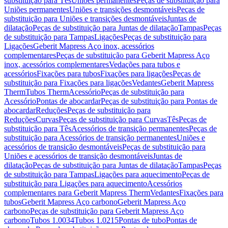
substituição para Tês
Uniões permanentes
Peças de substituição para
Uniões permanentes
Uniões e transições desmontáveis
Peças de
substituição para Uniões e transições desmontáveis
Juntas de
dilatação
Peças de substituição para Juntas de dilatação
Tampas
Peças
de substituição para Tampas
Ligações
Peças de substituição para
Ligações
Geberit Mapress Aço inox, acessórios
complementares
Peças de substituição para Geberit Mapress Aço
inox, acessórios complementares
Vedações para tubos e
acessórios
Fixações para tubos
Fixações para ligações
Peças de
substituição para Fixações para ligações
Vedantes
Geberit Mapress
Therm
Tubos Therm
Acessório
Peças de substituição para
Acessório
Pontas de abocardar
Peças de substituição para Pontas de
abocardar
Reduções
Peças de substituição para
Reduções
Curvas
Peças de substituição para Curvas
Tês
Peças de
substituição para Tês
Acessórios de transição permanentes
Peças de
substituição para Acessórios de transição permanentes
Uniões e
acessórios de transição desmontáveis
Peças de substituição para
Uniões e acessórios de transição desmontáveis
Juntas de
dilatação
Peças de substituição para Juntas de dilatação
Tampas
Peças
de substituição para Tampas
Ligações para aquecimento
Peças de
substituição para Ligações para aquecimento
Acessórios
complementares para Geberit Mapress Therm
Vedantes
Fixações para
tubos
Geberit Mapress Aço carbono
Geberit Mapress Aço
carbono
Peças de substituição para Geberit Mapress Aço
carbono
Tubos 1.0034
Tubos 1.0215
Pontas de tubo
Pontas de