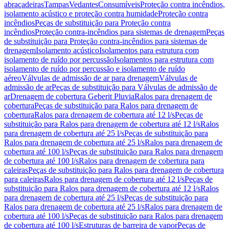
abraçadeiras
Tampas
Vedantes
Consumíveis
Proteção contra incêndios,
isolamento acústico e proteção contra humidade
Proteção contra
incêndios
Peças de substituição para Proteção contra
incêndios
Proteção contra-incêndios para sistemas de drenagem
Peças
de substituição para Proteção contra-incêndios para sistemas de
drenagem
Isolamento acústico
Isolamentos para estrutura com
isolamento de ruído por percussão
Isolamentos para estrutura com
isolamento de ruído por percussão e isolamento de ruído
aéreo
Válvulas de admissão de ar para drenagem
Válvulas de
admissão de ar
Peças de substituição para Válvulas de admissão de
ar
Drenagem de cobertura Geberit Pluvia
Ralos para drenagem de
cobertura
Peças de substituição para Ralos para drenagem de
cobertura
Ralos para drenagem de cobertura até 12 l/s
Peças de
substituição para Ralos para drenagem de cobertura até 12 l/s
Ralos
para drenagem de cobertura até 25 l/s
Peças de substituição para
Ralos para drenagem de cobertura até 25 l/s
Ralos para drenagem de
cobertura até 100 l/s
Peças de substituição para Ralos para drenagem
de cobertura até 100 l/s
Ralos para drenagem de cobertura para
caleiras
Peças de substituição para Ralos para drenagem de cobertura
para caleiras
Ralos para drenagem de cobertura até 12 l/s
Peças de
substituição para Ralos para drenagem de cobertura até 12 l/s
Ralos
para drenagem de cobertura até 25 l/s
Peças de substituição para
Ralos para drenagem de cobertura até 25 l/s
Ralos para drenagem de
cobertura até 100 l/s
Peças de substituição para Ralos para drenagem
de cobertura até 100 l/s
Estruturas de barreira de vapor
Peças de