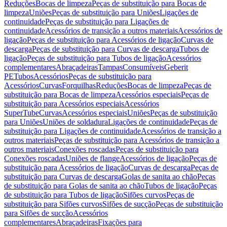
Reduções
Bocas de limpeza
Peças de substituição para Bocas de
limpeza
Uniões
Peças de substituição para Uniões
Ligações de
continuidade
Peças de substituição para Ligações de
continuidade
Acessórios de transição a outros materiais
Acessórios de
ligação
Peças de substituição para Acessórios de ligação
Curvas de
descarga
Peças de substituição para Curvas de descarga
Tubos de
ligação
Peças de substituição para Tubos de ligação
Acessórios
complementares
Abraçadeiras
Tampas
Consumíveis
Geberit
PE
Tubos
Acessórios
Peças de substituição para
Acessórios
Curvas
Forquilhas
Reduções
Bocas de limpeza
Peças de
substituição para Bocas de limpeza
Acessórios especiais
Peças de
substituição para Acessórios especiais
Acessórios
SuperTube
Curvas
Acessórios especiais
Uniões
Peças de substituição
para Uniões
Uniões de soldadura
Ligações de continuidade
Peças de
substituição para Ligações de continuidade
Acessórios de transição a
outros materiais
Peças de substituição para Acessórios de transição a
outros materiais
Conexões roscadas
Peças de substituição para
Conexões roscadas
Uniões de flange
Acessórios de ligação
Peças de
substituição para Acessórios de ligação
Curvas de descarga
Peças de
substituição para Curvas de descarga
Golas de sanita ao chão
Peças
de substituição para Golas de sanita ao chão
Tubos de ligação
Peças
de substituição para Tubos de ligação
Sifões curvos
Peças de
substituição para Sifões curvos
Sifões de sucção
Peças de substituição
para Sifões de sucção
Acessórios
complementares
Abraçadeiras
Fixações para