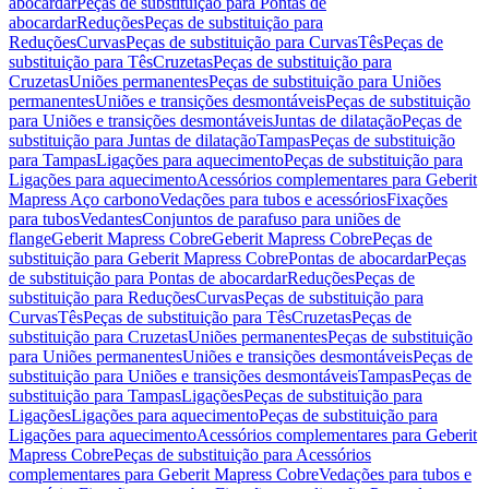
abocardar
Peças de substituição para Pontas de
abocardar
Reduções
Peças de substituição para
Reduções
Curvas
Peças de substituição para Curvas
Tês
Peças de
substituição para Tês
Cruzetas
Peças de substituição para
Cruzetas
Uniões permanentes
Peças de substituição para Uniões
permanentes
Uniões e transições desmontáveis
Peças de substituição
para Uniões e transições desmontáveis
Juntas de dilatação
Peças de
substituição para Juntas de dilatação
Tampas
Peças de substituição
para Tampas
Ligações para aquecimento
Peças de substituição para
Ligações para aquecimento
Acessórios complementares para Geberit
Mapress Aço carbono
Vedações para tubos e acessórios
Fixações
para tubos
Vedantes
Conjuntos de parafuso para uniões de
flange
Geberit Mapress Cobre
Geberit Mapress Cobre
Peças de
substituição para Geberit Mapress Cobre
Pontas de abocardar
Peças
de substituição para Pontas de abocardar
Reduções
Peças de
substituição para Reduções
Curvas
Peças de substituição para
Curvas
Tês
Peças de substituição para Tês
Cruzetas
Peças de
substituição para Cruzetas
Uniões permanentes
Peças de substituição
para Uniões permanentes
Uniões e transições desmontáveis
Peças de
substituição para Uniões e transições desmontáveis
Tampas
Peças de
substituição para Tampas
Ligações
Peças de substituição para
Ligações
Ligações para aquecimento
Peças de substituição para
Ligações para aquecimento
Acessórios complementares para Geberit
Mapress Cobre
Peças de substituição para Acessórios
complementares para Geberit Mapress Cobre
Vedações para tubos e