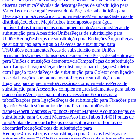
cisterna cerâmica
Válvulas de descarga
Peças de substituição para
Válvulas de descarga
Descarga dupla
Peças de substituição para
Descarga dupla
Acessórios complementares
Membranas
Sistemas de
distribuição
Geberit Mepla
Tubos tricompostos para água
potável
Tubos tricompostos para aquecimento
Acessórios
Peças de
substituição para Acessórios
Uniões
Peças de substituição para
Uniões
Reduções
Peças de substituição para Reduções
Ângulo
Peças
de substituição para Ângulo
Tês
Peças de substituição para
Tês
Uniões permanentes
Peças de substituição para Uniões
permanentes
Uniões e transições desmontáveis
Peças de substituição
para Uniões e transições desmontáveis
Tampas
Peças de substituição
para Tampas
Ligações
Peças de substituição para Ligações
Coletor
com ligação roscada
Peças de substituição para Coletor com ligação
roscada
Ligações para aquecimento
Peças de substituição para
Ligações para aquecimento
Acessórios complementares
Peças de
substituição para Acessórios complementares
Isolamentos para tubos
e acessórios
Vedações para tubos e acessórios
Fixações para
tubos
Fixações para ligações
Peças de substituição para Fixações para
ligações
Vedantes
Conjuntos de parafuso para uniões de
flange
Geberit Mapress Aço inox
Geberit Mapress Aço inox
Peças de
substituição para Geberit Mapress Aço inox
Tubos 1.4401
Pontas de
tubo
Pontas de abocardar
Peças de substituição para Pontas de
abocardar
Reduções
Peças de substituição para
Reduções
Curvas
Peças de substituição para Curvas
Tês
Peças de