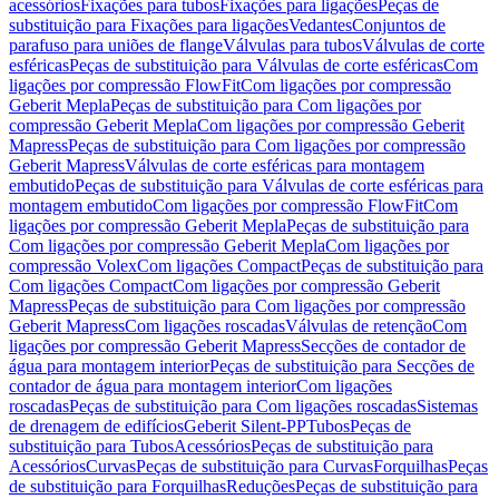
acessórios
Fixações para tubos
Fixações para ligações
Peças de
substituição para Fixações para ligações
Vedantes
Conjuntos de
parafuso para uniões de flange
Válvulas para tubos
Válvulas de corte
esféricas
Peças de substituição para Válvulas de corte esféricas
Com
ligações por compressão FlowFit
Com ligações por compressão
Geberit Mepla
Peças de substituição para Com ligações por
compressão Geberit Mepla
Com ligações por compressão Geberit
Mapress
Peças de substituição para Com ligações por compressão
Geberit Mapress
Válvulas de corte esféricas para montagem
embutido
Peças de substituição para Válvulas de corte esféricas para
montagem embutido
Com ligações por compressão FlowFit
Com
ligações por compressão Geberit Mepla
Peças de substituição para
Com ligações por compressão Geberit Mepla
Com ligações por
compressão Volex
Com ligações Compact
Peças de substituição para
Com ligações Compact
Com ligações por compressão Geberit
Mapress
Peças de substituição para Com ligações por compressão
Geberit Mapress
Com ligações roscadas
Válvulas de retenção
Com
ligações por compressão Geberit Mapress
Secções de contador de
água para montagem interior
Peças de substituição para Secções de
contador de água para montagem interior
Com ligações
roscadas
Peças de substituição para Com ligações roscadas
Sistemas
de drenagem de edifícios
Geberit Silent-PP
Tubos
Peças de
substituição para Tubos
Acessórios
Peças de substituição para
Acessórios
Curvas
Peças de substituição para Curvas
Forquilhas
Peças
de substituição para Forquilhas
Reduções
Peças de substituição para