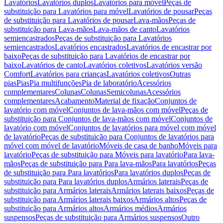
Lavatórios
Lavatórios duplos
Lavatórios para móvel
Peças de
substituição para Lavatórios para móvel
Lavatórios de pousar
Peças
de substituição para Lavatórios de pousar
Lava-mãos
Peças de
substituição para Lava-mãos
Lava-mãos de canto
Lavatórios
semiencastrados
Peças de substituição para Lavatórios
semiencastrados
Lavatórios encastrados
Lavatórios de encastrar por
baixo
Peças de substituição para Lavatórios de encastrar por
baixo
Lavatórios de canto
Lavatórios coletivos
Lavatórios versão
Comfort
Lavatórios para crianças
Lavatórios coletivos
Outras
pias
Pias
Pia multifunções
Pia de laboratório
Acessórios
complementares
Colunas
Colunas
Semicolunas
Acessórios
complementares
Acabamento
Material de fixação
Conjuntos de
lavatório com móvel
Conjuntos de lava-mãos com móvel
Peças de
substituição para Conjuntos de lava-mãos com móvel
Conjuntos de
lavatório com móvel
Conjuntos de lavatórios para móvel com móvel
de lavatório
Peças de substituição para Conjuntos de lavatórios para
móvel com móvel de lavatório
Móveis de casa de banho
Móveis para
lavatório
Peças de substituição para Móveis para lavatório
Para lava-
mãos
Peças de substituição para Para lava-mãos
Para lavatórios
Peças
de substituição para Para lavatórios
Para lavatórios duplos
Peças de
substituição para Para lavatórios duplos
Armários laterais
Peças de
substituição para Armários laterais
Armários laterais baixos
Peças de
substituição para Armários laterais baixos
Armários altos
Peças de
substituição para Armários altos
Armários médios
Armários
suspensos
Peças de substituição para Armários suspensos
Outro