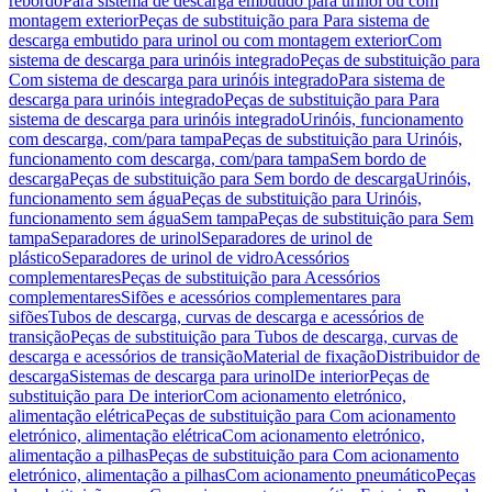
rebordo
Para sistema de descarga embutido para urinol ou com
montagem exterior
Peças de substituição para Para sistema de
descarga embutido para urinol ou com montagem exterior
Com
sistema de descarga para urinóis integrado
Peças de substituição para
Com sistema de descarga para urinóis integrado
Para sistema de
descarga para urinóis integrado
Peças de substituição para Para
sistema de descarga para urinóis integrado
Urinóis, funcionamento
com descarga, com/para tampa
Peças de substituição para Urinóis,
funcionamento com descarga, com/para tampa
Sem bordo de
descarga
Peças de substituição para Sem bordo de descarga
Urinóis,
funcionamento sem água
Peças de substituição para Urinóis,
funcionamento sem água
Sem tampa
Peças de substituição para Sem
tampa
Separadores de urinol
Separadores de urinol de
plástico
Separadores de urinol de vidro
Acessórios
complementares
Peças de substituição para Acessórios
complementares
Sifões e acessórios complementares para
sifões
Tubos de descarga, curvas de descarga e acessórios de
transição
Peças de substituição para Tubos de descarga, curvas de
descarga e acessórios de transição
Material de fixação
Distribuidor de
descarga
Sistemas de descarga para urinol
De interior
Peças de
substituição para De interior
Com acionamento eletrónico,
alimentação elétrica
Peças de substituição para Com acionamento
eletrónico, alimentação elétrica
Com acionamento eletrónico,
alimentação a pilhas
Peças de substituição para Com acionamento
eletrónico, alimentação a pilhas
Com acionamento pneumático
Peças