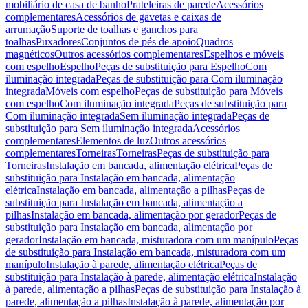
mobiliário de casa de banho
Prateleiras de parede
Acessórios
complementares
Acessórios de gavetas e caixas de
arrumação
Suporte de toalhas e ganchos para
toalhas
Puxadores
Conjuntos de pés de apoio
Quadros
magnéticos
Outros acessórios complementares
Espelhos e móveis
com espelho
Espelho
Peças de substituição para Espelho
Com
iluminação integrada
Peças de substituição para Com iluminação
integrada
Móveis com espelho
Peças de substituição para Móveis
com espelho
Com iluminação integrada
Peças de substituição para
Com iluminação integrada
Sem iluminação integrada
Peças de
substituição para Sem iluminação integrada
Acessórios
complementares
Elementos de luz
Outros acessórios
complementares
Torneiras
Torneiras
Peças de substituição para
Torneiras
Instalação em bancada, alimentação elétrica
Peças de
substituição para Instalação em bancada, alimentação
elétrica
Instalação em bancada, alimentação a pilhas
Peças de
substituição para Instalação em bancada, alimentação a
pilhas
Instalação em bancada, alimentação por gerador
Peças de
substituição para Instalação em bancada, alimentação por
gerador
Instalação em bancada, misturadora com um manípulo
Peças
de substituição para Instalação em bancada, misturadora com um
manípulo
Instalação à parede, alimentação elétrica
Peças de
substituição para Instalação à parede, alimentação elétrica
Instalação
à parede, alimentação a pilhas
Peças de substituição para Instalação à
parede, alimentação a pilhas
Instalação à parede, alimentação por