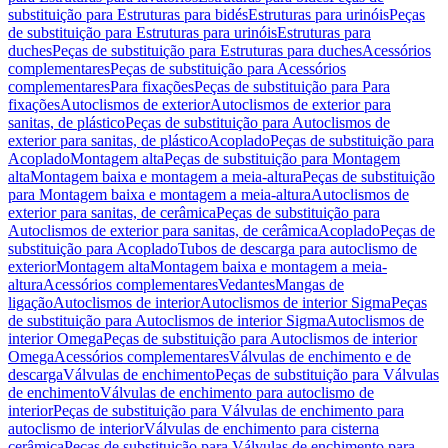
substituição para Estruturas para bidés
Estruturas para urinóis
Peças
de substituição para Estruturas para urinóis
Estruturas para
duches
Peças de substituição para Estruturas para duches
Acessórios
complementares
Peças de substituição para Acessórios
complementares
Para fixações
Peças de substituição para Para
fixações
Autoclismos de exterior
Autoclismos de exterior para
sanitas, de plástico
Peças de substituição para Autoclismos de
exterior para sanitas, de plástico
Acoplado
Peças de substituição para
Acoplado
Montagem alta
Peças de substituição para Montagem
alta
Montagem baixa e montagem a meia-altura
Peças de substituição
para Montagem baixa e montagem a meia-altura
Autoclismos de
exterior para sanitas, de cerâmica
Peças de substituição para
Autoclismos de exterior para sanitas, de cerâmica
Acoplado
Peças de
substituição para Acoplado
Tubos de descarga para autoclismo de
exterior
Montagem alta
Montagem baixa e montagem a meia-
altura
Acessórios complementares
Vedantes
Mangas de
ligação
Autoclismos de interior
Autoclismos de interior Sigma
Peças
de substituição para Autoclismos de interior Sigma
Autoclismos de
interior Omega
Peças de substituição para Autoclismos de interior
Omega
Acessórios complementares
Válvulas de enchimento e de
descarga
Válvulas de enchimento
Peças de substituição para Válvulas
de enchimento
Válvulas de enchimento para autoclismo de
interior
Peças de substituição para Válvulas de enchimento para
autoclismo de interior
Válvulas de enchimento para cisterna
cerâmica
Peças de substituição para Válvulas de enchimento para