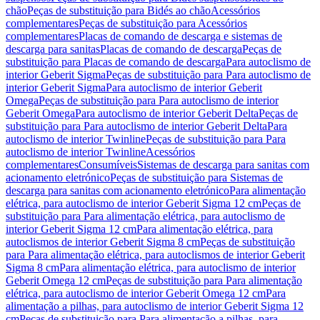
chão
Peças de substituição para Bidés ao chão
Acessórios
complementares
Peças de substituição para Acessórios
complementares
Placas de comando de descarga e sistemas de
descarga para sanitas
Placas de comando de descarga
Peças de
substituição para Placas de comando de descarga
Para autoclismo de
interior Geberit Sigma
Peças de substituição para Para autoclismo de
interior Geberit Sigma
Para autoclismo de interior Geberit
Omega
Peças de substituição para Para autoclismo de interior
Geberit Omega
Para autoclismo de interior Geberit Delta
Peças de
substituição para Para autoclismo de interior Geberit Delta
Para
autoclismo de interior Twinline
Peças de substituição para Para
autoclismo de interior Twinline
Acessórios
complementares
Consumíveis
Sistemas de descarga para sanitas com
acionamento eletrónico
Peças de substituição para Sistemas de
descarga para sanitas com acionamento eletrónico
Para alimentação
elétrica, para autoclismo de interior Geberit Sigma 12 cm
Peças de
substituição para Para alimentação elétrica, para autoclismo de
interior Geberit Sigma 12 cm
Para alimentação elétrica, para
autoclismos de interior Geberit Sigma 8 cm
Peças de substituição
para Para alimentação elétrica, para autoclismos de interior Geberit
Sigma 8 cm
Para alimentação elétrica, para autoclismo de interior
Geberit Omega 12 cm
Peças de substituição para Para alimentação
elétrica, para autoclismo de interior Geberit Omega 12 cm
Para
alimentação a pilhas, para autoclismo de interior Geberit Sigma 12
cm
Peças de substituição para Para alimentação a pilhas, para