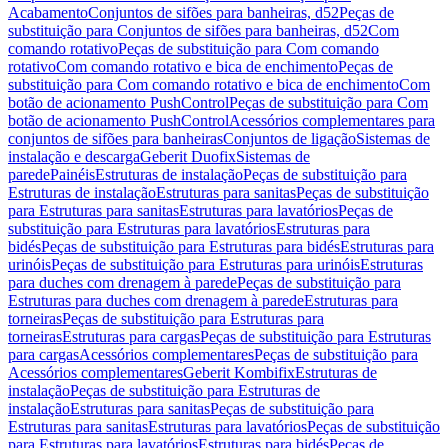
Acabamento
Conjuntos de sifões para banheiras, d52
Peças de
substituição para Conjuntos de sifões para banheiras, d52
Com
comando rotativo
Peças de substituição para Com comando
rotativo
Com comando rotativo e bica de enchimento
Peças de
substituição para Com comando rotativo e bica de enchimento
Com
botão de acionamento PushControl
Peças de substituição para Com
botão de acionamento PushControl
Acessórios complementares para
conjuntos de sifões para banheiras
Conjuntos de ligação
Sistemas de
instalação e descarga
Geberit Duofix
Sistemas de
parede
Painéis
Estruturas de instalação
Peças de substituição para
Estruturas de instalação
Estruturas para sanitas
Peças de substituição
para Estruturas para sanitas
Estruturas para lavatórios
Peças de
substituição para Estruturas para lavatórios
Estruturas para
bidés
Peças de substituição para Estruturas para bidés
Estruturas para
urinóis
Peças de substituição para Estruturas para urinóis
Estruturas
para duches com drenagem à parede
Peças de substituição para
Estruturas para duches com drenagem à parede
Estruturas para
torneiras
Peças de substituição para Estruturas para
torneiras
Estruturas para cargas
Peças de substituição para Estruturas
para cargas
Acessórios complementares
Peças de substituição para
Acessórios complementares
Geberit Kombifix
Estruturas de
instalação
Peças de substituição para Estruturas de
instalação
Estruturas para sanitas
Peças de substituição para
Estruturas para sanitas
Estruturas para lavatórios
Peças de substituição
para Estruturas para lavatórios
Estruturas para bidés
Peças de