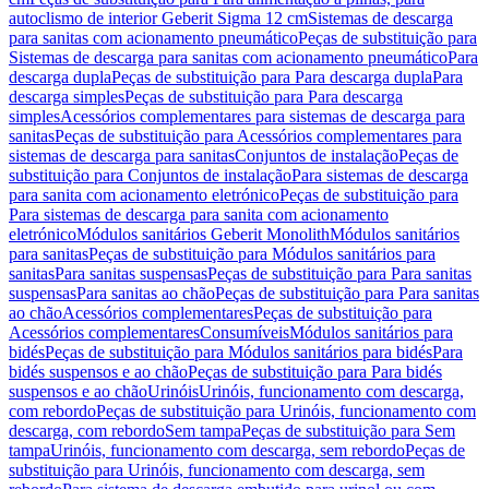
autoclismo de interior Geberit Sigma 12 cm
Sistemas de descarga
para sanitas com acionamento pneumático
Peças de substituição para
Sistemas de descarga para sanitas com acionamento pneumático
Para
descarga dupla
Peças de substituição para Para descarga dupla
Para
descarga simples
Peças de substituição para Para descarga
simples
Acessórios complementares para sistemas de descarga para
sanitas
Peças de substituição para Acessórios complementares para
sistemas de descarga para sanitas
Conjuntos de instalação
Peças de
substituição para Conjuntos de instalação
Para sistemas de descarga
para sanita com acionamento eletrónico
Peças de substituição para
Para sistemas de descarga para sanita com acionamento
eletrónico
Módulos sanitários Geberit Monolith
Módulos sanitários
para sanitas
Peças de substituição para Módulos sanitários para
sanitas
Para sanitas suspensas
Peças de substituição para Para sanitas
suspensas
Para sanitas ao chão
Peças de substituição para Para sanitas
ao chão
Acessórios complementares
Peças de substituição para
Acessórios complementares
Consumíveis
Módulos sanitários para
bidés
Peças de substituição para Módulos sanitários para bidés
Para
bidés suspensos e ao chão
Peças de substituição para Para bidés
suspensos e ao chão
Urinóis
Urinóis, funcionamento com descarga,
com rebordo
Peças de substituição para Urinóis, funcionamento com
descarga, com rebordo
Sem tampa
Peças de substituição para Sem
tampa
Urinóis, funcionamento com descarga, sem rebordo
Peças de
substituição para Urinóis, funcionamento com descarga, sem