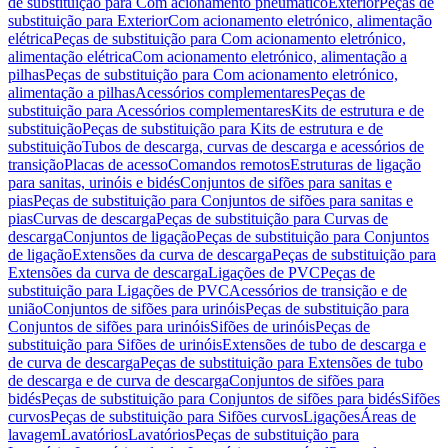
de substituição para Com acionamento pneumático
Exterior
Peças de
substituição para Exterior
Com acionamento eletrónico, alimentação
elétrica
Peças de substituição para Com acionamento eletrónico,
alimentação elétrica
Com acionamento eletrónico, alimentação a
pilhas
Peças de substituição para Com acionamento eletrónico,
alimentação a pilhas
Acessórios complementares
Peças de
substituição para Acessórios complementares
Kits de estrutura e de
substituição
Peças de substituição para Kits de estrutura e de
substituição
Tubos de descarga, curvas de descarga e acessórios de
transição
Placas de acesso
Comandos remotos
Estruturas de ligação
para sanitas, urinóis e bidés
Conjuntos de sifões para sanitas e
pias
Peças de substituição para Conjuntos de sifões para sanitas e
pias
Curvas de descarga
Peças de substituição para Curvas de
descarga
Conjuntos de ligação
Peças de substituição para Conjuntos
de ligação
Extensões da curva de descarga
Peças de substituição para
Extensões da curva de descarga
Ligações de PVC
Peças de
substituição para Ligações de PVC
Acessórios de transição e de
união
Conjuntos de sifões para urinóis
Peças de substituição para
Conjuntos de sifões para urinóis
Sifões de urinóis
Peças de
substituição para Sifões de urinóis
Extensões de tubo de descarga e
de curva de descarga
Peças de substituição para Extensões de tubo
de descarga e de curva de descarga
Conjuntos de sifões para
bidés
Peças de substituição para Conjuntos de sifões para bidés
Sifões
curvos
Peças de substituição para Sifões curvos
Ligações
Áreas de
lavagem
Lavatórios
Lavatórios
Peças de substituição para