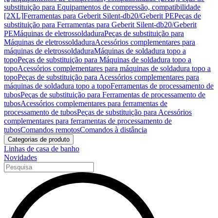
substituição para Equipamentos de compressão, compatibilidade
[2XL]
Ferramentas para Geberit Silent-db20/Geberit PE
Peças de
substituição para Ferramentas para Geberit Silent-db20/Geberit
PE
Máquinas de eletrossoldadura
Peças de substituição para
Máquinas de eletrossoldadura
Acessórios complementares para
máquinas de eletrossoldadura
Máquinas de soldadura topo a
topo
Peças de substituição para Máquinas de soldadura topo a
topo
Acessórios complementares para máquinas de soldadura topo a
topo
Peças de substituição para Acessórios complementares para
máquinas de soldadura topo a topo
Ferramentas de processamento de
tubos
Peças de substituição para Ferramentas de processamento de
tubos
Acessórios complementares para ferramentas de
processamento de tubos
Peças de substituição para Acessórios
complementares para ferramentas de processamento de
tubos
Comandos remotos
Comandos à distância
Categorias de produto
Linhas de casa de banho
Novidades