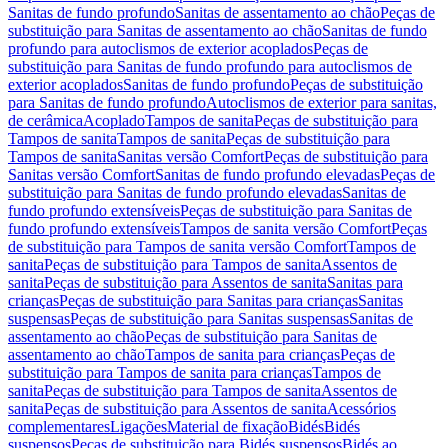
Sanitas de fundo profundo
Sanitas de assentamento ao chão
Peças de
substituição para Sanitas de assentamento ao chão
Sanitas de fundo
profundo para autoclismos de exterior acoplados
Peças de
substituição para Sanitas de fundo profundo para autoclismos de
exterior acoplados
Sanitas de fundo profundo
Peças de substituição
para Sanitas de fundo profundo
Autoclismos de exterior para sanitas,
de cerâmica
Acoplado
Tampos de sanita
Peças de substituição para
Tampos de sanita
Tampos de sanita
Peças de substituição para
Tampos de sanita
Sanitas versão Comfort
Peças de substituição para
Sanitas versão Comfort
Sanitas de fundo profundo elevadas
Peças de
substituição para Sanitas de fundo profundo elevadas
Sanitas de
fundo profundo extensíveis
Peças de substituição para Sanitas de
fundo profundo extensíveis
Tampos de sanita versão Comfort
Peças
de substituição para Tampos de sanita versão Comfort
Tampos de
sanita
Peças de substituição para Tampos de sanita
Assentos de
sanita
Peças de substituição para Assentos de sanita
Sanitas para
crianças
Peças de substituição para Sanitas para crianças
Sanitas
suspensas
Peças de substituição para Sanitas suspensas
Sanitas de
assentamento ao chão
Peças de substituição para Sanitas de
assentamento ao chão
Tampos de sanita para crianças
Peças de
substituição para Tampos de sanita para crianças
Tampos de
sanita
Peças de substituição para Tampos de sanita
Assentos de
sanita
Peças de substituição para Assentos de sanita
Acessórios
complementares
Ligações
Material de fixação
Bidés
Bidés
suspensos
Peças de substituição para Bidés suspensos
Bidés ao