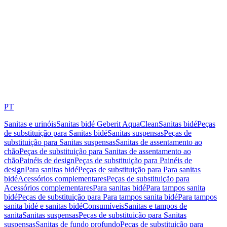
PT
Sanitas e urinóis
Sanitas bidé Geberit AquaClean
Sanitas bidé
Peças
de substituição para Sanitas bidé
Sanitas suspensas
Peças de
substituição para Sanitas suspensas
Sanitas de assentamento ao
chão
Peças de substituição para Sanitas de assentamento ao
chão
Painéis de design
Peças de substituição para Painéis de
design
Para sanitas bidé
Peças de substituição para Para sanitas
bidé
Acessórios complementares
Peças de substituição para
Acessórios complementares
Para sanitas bidé
Para tampos sanita
bidé
Peças de substituição para Para tampos sanita bidé
Para tampos
sanita bidé e sanitas bidé
Consumíveis
Sanitas e tampos de
sanita
Sanitas suspensas
Peças de substituição para Sanitas
suspensas
Sanitas de fundo profundo
Peças de substituição para