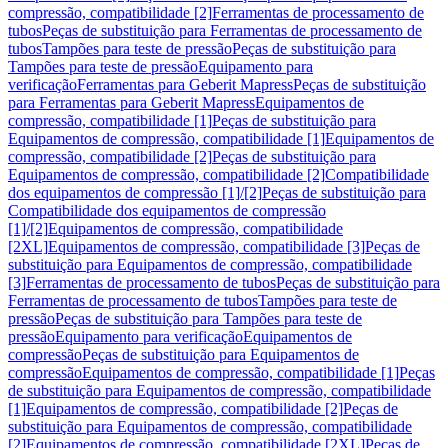
compressão, compatibilidade [2]
Ferramentas de processamento de
tubos
Peças de substituição para Ferramentas de processamento de
tubos
Tampões para teste de pressão
Peças de substituição para
Tampões para teste de pressão
Equipamento para
verificação
Ferramentas para Geberit Mapress
Peças de substituição
para Ferramentas para Geberit Mapress
Equipamentos de
compressão, compatibilidade [1]
Peças de substituição para
Equipamentos de compressão, compatibilidade [1]
Equipamentos de
compressão, compatibilidade [2]
Peças de substituição para
Equipamentos de compressão, compatibilidade [2]
Compatibilidade
dos equipamentos de compressão [1]/[2]
Peças de substituição para
Compatibilidade dos equipamentos de compressão
[1]/[2]
Equipamentos de compressão, compatibilidade
[2XL]
Equipamentos de compressão, compatibilidade [3]
Peças de
substituição para Equipamentos de compressão, compatibilidade
[3]
Ferramentas de processamento de tubos
Peças de substituição para
Ferramentas de processamento de tubos
Tampões para teste de
pressão
Peças de substituição para Tampões para teste de
pressão
Equipamento para verificação
Equipamentos de
compressão
Peças de substituição para Equipamentos de
compressão
Equipamentos de compressão, compatibilidade [1]
Peças
de substituição para Equipamentos de compressão, compatibilidade
[1]
Equipamentos de compressão, compatibilidade [2]
Peças de
substituição para Equipamentos de compressão, compatibilidade
[2]
Equipamentos de compressão, compatibilidade [2XL]
Peças de