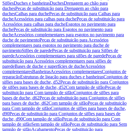
Sifões
Duches e banheiras
Duches
Drenagem ao chão para
duches
Peças de substituição para Drenagem ao chão para
duches
Calhas para duche
Peças de substituição para Calhas para
duche
Acessórios para calhas para duche
Peças de substituição para
Acessórios para calhas para duche
Esgotos no pavimento para
duche
Peças de substituição para Esgotos no pavimento para
duche
Acessórios complementares para esgotos no pavimento para
duche de pavimento
Peças de substituição para Acessórios
complementares para esgotos no pavimento para duche de
pavimento
Sifões de parede
Peças de substituição para Sifões de
parede
Acessórios complementares para sifões de parede
Peças de
substituição para Acessórios complementares para sifões de
parede
Bases de duche e superfícies de duche
Acessórios
complementares
Banheiras
Acessórios complementares
Conjuntos de
reparação
Estruturas de ligação para duches e banheiras
Conjuntos de
sifões para bases de duche, d52
Peças de substituição para Conjuntos
de sifões para bases de duche, d52
Com tampão de sifão
Peças de
substituição para Com tampão de sifão
Conjuntos de sifões para
bases de duche, d62
Peças de substituição para Conjuntos de sifões
para bases de duche, d62
Com tampão de sifão
Peças de substituição
para Com tampão de sifão
Conjuntos de sifões para bases de duche,
d90
Peças de substituição para Conjuntos de sifões para bases de
duche, d90
Com tampão de sifão
Peças de substituição para Com
tampão de sifão
Sem tampão de sifão
Peças de substituição para Sem
tampão de sifão
Acabamento
Peças de substituição para