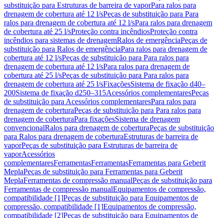
substituição para Estruturas de barreira de vapor
Para ralos para
drenagem de cobertura até 12 l/s
Peças de substituição para Para
ralos para drenagem de cobertura até 12 l/s
Para ralos para drenagem
de cobertura até 25 l/s
Proteção contra incêndios
Proteção contra
incêndios para sistemas de drenagem
Ralos de emergência
Peças de
substituição para Ralos de emergência
Para ralos para drenagem de
cobertura até 12 l/s
Peças de substituição para Para ralos para
drenagem de cobertura até 12 l/s
Para ralos para drenagem de
cobertura até 25 l/s
Peças de substituição para Para ralos para
drenagem de cobertura até 25 l/s
Fixações
Sistema de fixação d40–
200
Sistema de fixação d250–315
Acessórios complementares
Peças
de substituição para Acessórios complementares
Para ralos para
drenagem de cobertura
Peças de substituição para Para ralos para
drenagem de cobertura
Para fixações
Sistema de drenagem
convencional
Ralos para drenagem de cobertura
Peças de substituição
para Ralos para drenagem de cobertura
Estruturas de barreira de
vapor
Peças de substituição para Estruturas de barreira de
vapor
Acessórios
complementares
Ferramentas
Ferramentas
Ferramentas para Geberit
Mepla
Peças de substituição para Ferramentas para Geberit
Mepla
Ferramentas de compressão manual
Peças de substituição para
Ferramentas de compressão manual
Equipamentos de compressão,
compatibilidade [1]
Peças de substituição para Equipamentos de
compressão, compatibilidade [1]
Equipamentos de compressão,
compatibilidade [2]
Peças de substituição para Equipamentos de