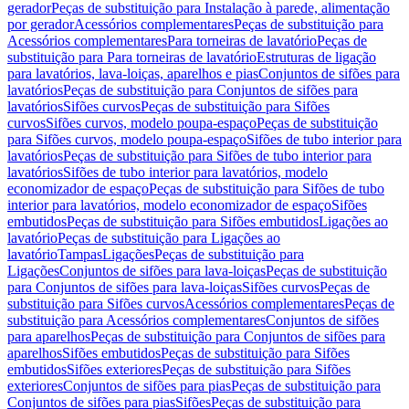
gerador
Peças de substituição para Instalação à parede, alimentação
por gerador
Acessórios complementares
Peças de substituição para
Acessórios complementares
Para torneiras de lavatório
Peças de
substituição para Para torneiras de lavatório
Estruturas de ligação
para lavatórios, lava-loiças, aparelhos e pias
Conjuntos de sifões para
lavatórios
Peças de substituição para Conjuntos de sifões para
lavatórios
Sifões curvos
Peças de substituição para Sifões
curvos
Sifões curvos, modelo poupa-espaço
Peças de substituição
para Sifões curvos, modelo poupa-espaço
Sifões de tubo interior para
lavatórios
Peças de substituição para Sifões de tubo interior para
lavatórios
Sifões de tubo interior para lavatórios, modelo
economizador de espaço
Peças de substituição para Sifões de tubo
interior para lavatórios, modelo economizador de espaço
Sifões
embutidos
Peças de substituição para Sifões embutidos
Ligações ao
lavatório
Peças de substituição para Ligações ao
lavatório
Tampas
Ligações
Peças de substituição para
Ligações
Conjuntos de sifões para lava-loiças
Peças de substituição
para Conjuntos de sifões para lava-loiças
Sifões curvos
Peças de
substituição para Sifões curvos
Acessórios complementares
Peças de
substituição para Acessórios complementares
Conjuntos de sifões
para aparelhos
Peças de substituição para Conjuntos de sifões para
aparelhos
Sifões embutidos
Peças de substituição para Sifões
embutidos
Sifões exteriores
Peças de substituição para Sifões
exteriores
Conjuntos de sifões para pias
Peças de substituição para
Conjuntos de sifões para pias
Sifões
Peças de substituição para