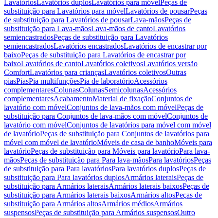
Lavatórios
Lavatórios duplos
Lavatórios para móvel
Peças de
substituição para Lavatórios para móvel
Lavatórios de pousar
Peças
de substituição para Lavatórios de pousar
Lava-mãos
Peças de
substituição para Lava-mãos
Lava-mãos de canto
Lavatórios
semiencastrados
Peças de substituição para Lavatórios
semiencastrados
Lavatórios encastrados
Lavatórios de encastrar por
baixo
Peças de substituição para Lavatórios de encastrar por
baixo
Lavatórios de canto
Lavatórios coletivos
Lavatórios versão
Comfort
Lavatórios para crianças
Lavatórios coletivos
Outras
pias
Pias
Pia multifunções
Pia de laboratório
Acessórios
complementares
Colunas
Colunas
Semicolunas
Acessórios
complementares
Acabamento
Material de fixação
Conjuntos de
lavatório com móvel
Conjuntos de lava-mãos com móvel
Peças de
substituição para Conjuntos de lava-mãos com móvel
Conjuntos de
lavatório com móvel
Conjuntos de lavatórios para móvel com móvel
de lavatório
Peças de substituição para Conjuntos de lavatórios para
móvel com móvel de lavatório
Móveis de casa de banho
Móveis para
lavatório
Peças de substituição para Móveis para lavatório
Para lava-
mãos
Peças de substituição para Para lava-mãos
Para lavatórios
Peças
de substituição para Para lavatórios
Para lavatórios duplos
Peças de
substituição para Para lavatórios duplos
Armários laterais
Peças de
substituição para Armários laterais
Armários laterais baixos
Peças de
substituição para Armários laterais baixos
Armários altos
Peças de
substituição para Armários altos
Armários médios
Armários
suspensos
Peças de substituição para Armários suspensos
Outro