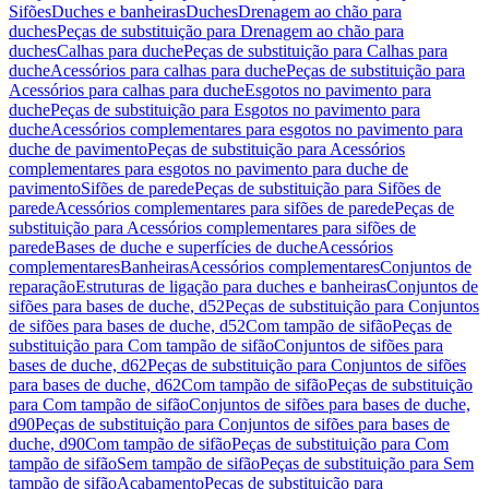
Sifões
Duches e banheiras
Duches
Drenagem ao chão para
duches
Peças de substituição para Drenagem ao chão para
duches
Calhas para duche
Peças de substituição para Calhas para
duche
Acessórios para calhas para duche
Peças de substituição para
Acessórios para calhas para duche
Esgotos no pavimento para
duche
Peças de substituição para Esgotos no pavimento para
duche
Acessórios complementares para esgotos no pavimento para
duche de pavimento
Peças de substituição para Acessórios
complementares para esgotos no pavimento para duche de
pavimento
Sifões de parede
Peças de substituição para Sifões de
parede
Acessórios complementares para sifões de parede
Peças de
substituição para Acessórios complementares para sifões de
parede
Bases de duche e superfícies de duche
Acessórios
complementares
Banheiras
Acessórios complementares
Conjuntos de
reparação
Estruturas de ligação para duches e banheiras
Conjuntos de
sifões para bases de duche, d52
Peças de substituição para Conjuntos
de sifões para bases de duche, d52
Com tampão de sifão
Peças de
substituição para Com tampão de sifão
Conjuntos de sifões para
bases de duche, d62
Peças de substituição para Conjuntos de sifões
para bases de duche, d62
Com tampão de sifão
Peças de substituição
para Com tampão de sifão
Conjuntos de sifões para bases de duche,
d90
Peças de substituição para Conjuntos de sifões para bases de
duche, d90
Com tampão de sifão
Peças de substituição para Com
tampão de sifão
Sem tampão de sifão
Peças de substituição para Sem
tampão de sifão
Acabamento
Peças de substituição para