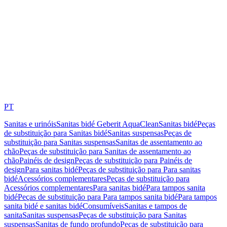
PT
Sanitas e urinóis
Sanitas bidé Geberit AquaClean
Sanitas bidé
Peças
de substituição para Sanitas bidé
Sanitas suspensas
Peças de
substituição para Sanitas suspensas
Sanitas de assentamento ao
chão
Peças de substituição para Sanitas de assentamento ao
chão
Painéis de design
Peças de substituição para Painéis de
design
Para sanitas bidé
Peças de substituição para Para sanitas
bidé
Acessórios complementares
Peças de substituição para
Acessórios complementares
Para sanitas bidé
Para tampos sanita
bidé
Peças de substituição para Para tampos sanita bidé
Para tampos
sanita bidé e sanitas bidé
Consumíveis
Sanitas e tampos de
sanita
Sanitas suspensas
Peças de substituição para Sanitas
suspensas
Sanitas de fundo profundo
Peças de substituição para