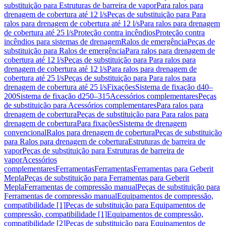
substituição para Estruturas de barreira de vapor
Para ralos para
drenagem de cobertura até 12 l/s
Peças de substituição para Para
ralos para drenagem de cobertura até 12 l/s
Para ralos para drenagem
de cobertura até 25 l/s
Proteção contra incêndios
Proteção contra
incêndios para sistemas de drenagem
Ralos de emergência
Peças de
substituição para Ralos de emergência
Para ralos para drenagem de
cobertura até 12 l/s
Peças de substituição para Para ralos para
drenagem de cobertura até 12 l/s
Para ralos para drenagem de
cobertura até 25 l/s
Peças de substituição para Para ralos para
drenagem de cobertura até 25 l/s
Fixações
Sistema de fixação d40–
200
Sistema de fixação d250–315
Acessórios complementares
Peças
de substituição para Acessórios complementares
Para ralos para
drenagem de cobertura
Peças de substituição para Para ralos para
drenagem de cobertura
Para fixações
Sistema de drenagem
convencional
Ralos para drenagem de cobertura
Peças de substituição
para Ralos para drenagem de cobertura
Estruturas de barreira de
vapor
Peças de substituição para Estruturas de barreira de
vapor
Acessórios
complementares
Ferramentas
Ferramentas
Ferramentas para Geberit
Mepla
Peças de substituição para Ferramentas para Geberit
Mepla
Ferramentas de compressão manual
Peças de substituição para
Ferramentas de compressão manual
Equipamentos de compressão,
compatibilidade [1]
Peças de substituição para Equipamentos de
compressão, compatibilidade [1]
Equipamentos de compressão,
compatibilidade [2]
Peças de substituição para Equipamentos de