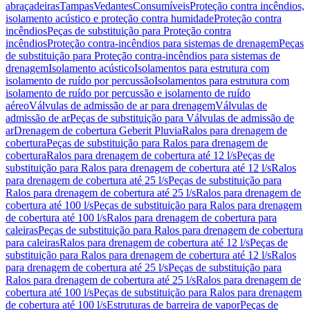
abraçadeiras
Tampas
Vedantes
Consumíveis
Proteção contra incêndios,
isolamento acústico e proteção contra humidade
Proteção contra
incêndios
Peças de substituição para Proteção contra
incêndios
Proteção contra-incêndios para sistemas de drenagem
Peças
de substituição para Proteção contra-incêndios para sistemas de
drenagem
Isolamento acústico
Isolamentos para estrutura com
isolamento de ruído por percussão
Isolamentos para estrutura com
isolamento de ruído por percussão e isolamento de ruído
aéreo
Válvulas de admissão de ar para drenagem
Válvulas de
admissão de ar
Peças de substituição para Válvulas de admissão de
ar
Drenagem de cobertura Geberit Pluvia
Ralos para drenagem de
cobertura
Peças de substituição para Ralos para drenagem de
cobertura
Ralos para drenagem de cobertura até 12 l/s
Peças de
substituição para Ralos para drenagem de cobertura até 12 l/s
Ralos
para drenagem de cobertura até 25 l/s
Peças de substituição para
Ralos para drenagem de cobertura até 25 l/s
Ralos para drenagem de
cobertura até 100 l/s
Peças de substituição para Ralos para drenagem
de cobertura até 100 l/s
Ralos para drenagem de cobertura para
caleiras
Peças de substituição para Ralos para drenagem de cobertura
para caleiras
Ralos para drenagem de cobertura até 12 l/s
Peças de
substituição para Ralos para drenagem de cobertura até 12 l/s
Ralos
para drenagem de cobertura até 25 l/s
Peças de substituição para
Ralos para drenagem de cobertura até 25 l/s
Ralos para drenagem de
cobertura até 100 l/s
Peças de substituição para Ralos para drenagem
de cobertura até 100 l/s
Estruturas de barreira de vapor
Peças de