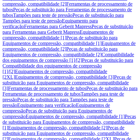
compressão, compatibilidade [2]
Ferramentas de processamento de
tubos
Peças de substituição para Ferramentas de processamento de
tubos
Tampões para teste de pressão
Peças de substituição para
Tampões para teste de pressão
Equipamento para
verificação
Ferramentas para Geberit Mapress
Peças de substituição
para Ferramentas para Geberit Mapress
Equipamentos de
compressão, compatibilidade [1]
Peças de substituição para
Equipamentos de compressão, compatibilidade [1]
Equipamentos de
compressão, compatibilidade [2]
Peças de substituição para
Equipamentos de compressão, compatibilidade [2]
Compatibilidade
dos equipamentos de compressão [1]/[2]
Peças de substituição para
Compatibilidade dos equipamentos de compressão
[1]/[2]
Equipamentos de compressão, compatibilidade
[2XL]
Equipamentos de compressão, compatibilidade [3]
Peças de
substituição para Equipamentos de compressão, compatibilidade
[3]
Ferramentas de processamento de tubos
Peças de substituição para
Ferramentas de processamento de tubos
Tampões para teste de
pressão
Peças de substituição para Tampões para teste de
pressão
Equipamento para verificação
Equipamentos de
compressão
Peças de substituição para Equipamentos de
compressão
Equipamentos de compressão, compatibilidade [1]
Peças
de substituição para Equipamentos de compressão, compatibilidade
[1]
Equipamentos de compressão, compatibilidade [2]
Peças de
substituição para Equipamentos de compressão, compatibilidade
[2]
Equipamentos de compressão, compatibilidade [2XL]
Peças de