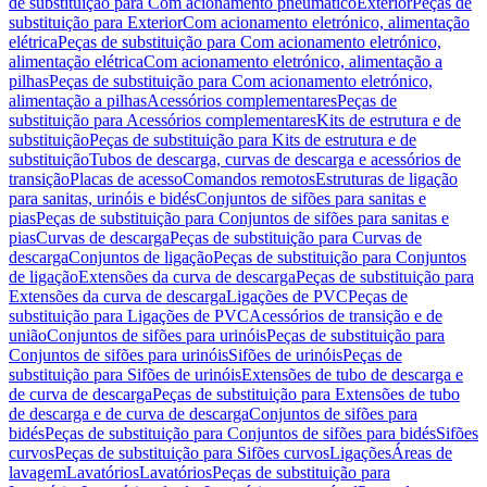
de substituição para Com acionamento pneumático
Exterior
Peças de
substituição para Exterior
Com acionamento eletrónico, alimentação
elétrica
Peças de substituição para Com acionamento eletrónico,
alimentação elétrica
Com acionamento eletrónico, alimentação a
pilhas
Peças de substituição para Com acionamento eletrónico,
alimentação a pilhas
Acessórios complementares
Peças de
substituição para Acessórios complementares
Kits de estrutura e de
substituição
Peças de substituição para Kits de estrutura e de
substituição
Tubos de descarga, curvas de descarga e acessórios de
transição
Placas de acesso
Comandos remotos
Estruturas de ligação
para sanitas, urinóis e bidés
Conjuntos de sifões para sanitas e
pias
Peças de substituição para Conjuntos de sifões para sanitas e
pias
Curvas de descarga
Peças de substituição para Curvas de
descarga
Conjuntos de ligação
Peças de substituição para Conjuntos
de ligação
Extensões da curva de descarga
Peças de substituição para
Extensões da curva de descarga
Ligações de PVC
Peças de
substituição para Ligações de PVC
Acessórios de transição e de
união
Conjuntos de sifões para urinóis
Peças de substituição para
Conjuntos de sifões para urinóis
Sifões de urinóis
Peças de
substituição para Sifões de urinóis
Extensões de tubo de descarga e
de curva de descarga
Peças de substituição para Extensões de tubo
de descarga e de curva de descarga
Conjuntos de sifões para
bidés
Peças de substituição para Conjuntos de sifões para bidés
Sifões
curvos
Peças de substituição para Sifões curvos
Ligações
Áreas de
lavagem
Lavatórios
Lavatórios
Peças de substituição para