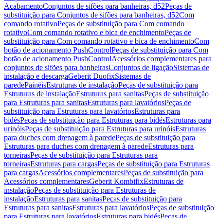
Acabamento
Conjuntos de sifões para banheiras, d52
Peças de
substituição para Conjuntos de sifões para banheiras, d52
Com
comando rotativo
Peças de substituição para Com comando
rotativo
Com comando rotativo e bica de enchimento
Peças de
substituição para Com comando rotativo e bica de enchimento
Com
botão de acionamento PushControl
Peças de substituição para Com
botão de acionamento PushControl
Acessórios complementares para
conjuntos de sifões para banheiras
Conjuntos de ligação
Sistemas de
instalação e descarga
Geberit Duofix
Sistemas de
parede
Painéis
Estruturas de instalação
Peças de substituição para
Estruturas de instalação
Estruturas para sanitas
Peças de substituição
para Estruturas para sanitas
Estruturas para lavatórios
Peças de
substituição para Estruturas para lavatórios
Estruturas para
bidés
Peças de substituição para Estruturas para bidés
Estruturas para
urinóis
Peças de substituição para Estruturas para urinóis
Estruturas
para duches com drenagem à parede
Peças de substituição para
Estruturas para duches com drenagem à parede
Estruturas para
torneiras
Peças de substituição para Estruturas para
torneiras
Estruturas para cargas
Peças de substituição para Estruturas
para cargas
Acessórios complementares
Peças de substituição para
Acessórios complementares
Geberit Kombifix
Estruturas de
instalação
Peças de substituição para Estruturas de
instalação
Estruturas para sanitas
Peças de substituição para
Estruturas para sanitas
Estruturas para lavatórios
Peças de substituição
para Estruturas para lavatórios
Estruturas para bidés
Peças de