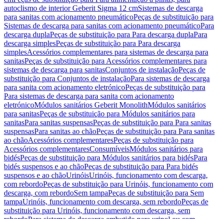
autoclismo de interior Geberit Sigma 12 cm
Sistemas de descarga
para sanitas com acionamento pneumático
Peças de substituição para
Sistemas de descarga para sanitas com acionamento pneumático
Para
descarga dupla
Peças de substituição para Para descarga dupla
Para
descarga simples
Peças de substituição para Para descarga
simples
Acessórios complementares para sistemas de descarga para
sanitas
Peças de substituição para Acessórios complementares para
sistemas de descarga para sanitas
Conjuntos de instalação
Peças de
substituição para Conjuntos de instalação
Para sistemas de descarga
para sanita com acionamento eletrónico
Peças de substituição para
Para sistemas de descarga para sanita com acionamento
eletrónico
Módulos sanitários Geberit Monolith
Módulos sanitários
para sanitas
Peças de substituição para Módulos sanitários para
sanitas
Para sanitas suspensas
Peças de substituição para Para sanitas
suspensas
Para sanitas ao chão
Peças de substituição para Para sanitas
ao chão
Acessórios complementares
Peças de substituição para
Acessórios complementares
Consumíveis
Módulos sanitários para
bidés
Peças de substituição para Módulos sanitários para bidés
Para
bidés suspensos e ao chão
Peças de substituição para Para bidés
suspensos e ao chão
Urinóis
Urinóis, funcionamento com descarga,
com rebordo
Peças de substituição para Urinóis, funcionamento com
descarga, com rebordo
Sem tampa
Peças de substituição para Sem
tampa
Urinóis, funcionamento com descarga, sem rebordo
Peças de
substituição para Urinóis, funcionamento com descarga, sem