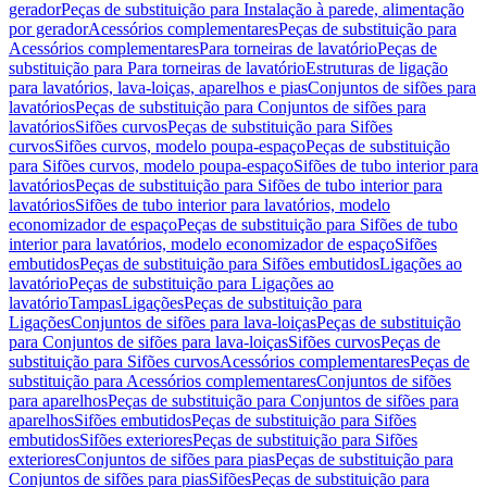
gerador
Peças de substituição para Instalação à parede, alimentação
por gerador
Acessórios complementares
Peças de substituição para
Acessórios complementares
Para torneiras de lavatório
Peças de
substituição para Para torneiras de lavatório
Estruturas de ligação
para lavatórios, lava-loiças, aparelhos e pias
Conjuntos de sifões para
lavatórios
Peças de substituição para Conjuntos de sifões para
lavatórios
Sifões curvos
Peças de substituição para Sifões
curvos
Sifões curvos, modelo poupa-espaço
Peças de substituição
para Sifões curvos, modelo poupa-espaço
Sifões de tubo interior para
lavatórios
Peças de substituição para Sifões de tubo interior para
lavatórios
Sifões de tubo interior para lavatórios, modelo
economizador de espaço
Peças de substituição para Sifões de tubo
interior para lavatórios, modelo economizador de espaço
Sifões
embutidos
Peças de substituição para Sifões embutidos
Ligações ao
lavatório
Peças de substituição para Ligações ao
lavatório
Tampas
Ligações
Peças de substituição para
Ligações
Conjuntos de sifões para lava-loiças
Peças de substituição
para Conjuntos de sifões para lava-loiças
Sifões curvos
Peças de
substituição para Sifões curvos
Acessórios complementares
Peças de
substituição para Acessórios complementares
Conjuntos de sifões
para aparelhos
Peças de substituição para Conjuntos de sifões para
aparelhos
Sifões embutidos
Peças de substituição para Sifões
embutidos
Sifões exteriores
Peças de substituição para Sifões
exteriores
Conjuntos de sifões para pias
Peças de substituição para
Conjuntos de sifões para pias
Sifões
Peças de substituição para