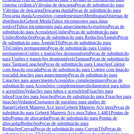
cisterna cerâmica
Válvulas de descarga
Peças de substituição para
Válvulas de descarga
Descarga dupla
Peças de substituição para
Descarga dupla
Acessórios complementares
Membranas
Sistemas de
distribuição
Geberit Mepla
Tubos tricompostos para água
potável
Tubos tricompostos para aquecimento
Acessórios
Peças de
substituição para Acessórios
Uniões
Peças de substituição para
Uniões
Reduções
Peças de substituição para Reduções
Ângulo
Peças
de substituição para Ângulo
Tês
Peças de substituição para
Tês
Uniões permanentes
Peças de substituição para Uniões
permanentes
Uniões e transições desmontáveis
Peças de substituição
para Uniões e transições desmontáveis
Tampas
Peças de substituição
para Tampas
Ligações
Peças de substituição para Ligações
Coletor
com ligação roscada
Peças de substituição para Coletor com ligação
roscada
Ligações para aquecimento
Peças de substituição para
Ligações para aquecimento
Acessórios complementares
Peças de
substituição para Acessórios complementares
Isolamentos para tubos
e acessórios
Vedações para tubos e acessórios
Fixações para
tubos
Fixações para ligações
Peças de substituição para Fixações para
ligações
Vedantes
Conjuntos de parafuso para uniões de
flange
Geberit Mapress Aço inox
Geberit Mapress Aço inox
Peças de
substituição para Geberit Mapress Aço inox
Tubos 1.4401
Pontas de
tubo
Pontas de abocardar
Peças de substituição para Pontas de
abocardar
Reduções
Peças de substituição para
Reduções
Curvas
Peças de substituição para Curvas
Tês
Peças de