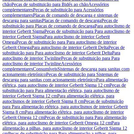
chão
Peças de substituição para Bidés ao chão
Acessórios
complementares
Peças de substituição para Acessórios
complementares
Placas de comando de descarga e sistemas de
descarga para sanitas
Placas de comando de descarga
Peças de
substituição para Placas de comando de descarga
Para autoclismo de
interior Geberit Sigma
Peças de substituição para Para autoclismo de
interior Geberit Sigma
Para autoclismo de interior Geberit
Omega
Peças de substituição para Para autoclismo de interior
Geberit Omega
Para autoclismo de interior Geberit Delta
Peças de
substituição para Para autoclismo de interior Geberit Delta
Para
autoclismo de interior Twinline
Peças de substituição para Para
autoclismo de interior Twinline
Acessórios
complementares
Consumíveis
Sistemas de descarga para sanitas com
acionamento eletrónico
Peças de substituição para Sistemas de
descarga para sanitas com acionamento eletrónico
Para alimentação
elétrica, para autoclismo de interior Geberit Sigma 12 cm
Peças de
substituição para Para alimentação elétrica, para autoclismo de
interior Geberit Sigma 12 cm
Para alimentação elétrica, para
autoclismos de interior Geberit Sigma 8 cm
Peças de substituição
para Para alimentação elétrica, para autoclismos de interior Geberit
Sigma 8 cm
Para alimentação elétrica, para autoclismo de interior
Geberit Omega 12 cm
Peças de substituição para Para alimentação
elétrica, para autoclismo de interior Geberit Omega 12 cm
Para
alimentação a pilhas, para autoclismo de interior Geberit Sigma 12
cm
Peças de substituição para Para alimentação a pilhas, para