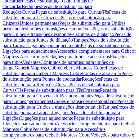
abocardar
Peças de substituição para Pontas de
abocardar
Reduções
Peças de substituição para
Reduções
Curvas
Peças de substituição para Curvas
Tês
Peças de
substituição para Tês
Cruzetas
Peças de substituição para
Cruzetas
Uniões permanentes
Peças de substituição para Uniões
permanentes
Uniões e transições desmontáveis
Peças de substituição
para Uniões e transições desmontáveis
Juntas de dilatação
Peças de
substituição para Juntas de dilatação
Tampas
Peças de substituição
para Tampas
Ligações para aquecimento
Peças de substituição para
Ligações para aquecimento
Acessórios complementares para Geberit
Mapress Aço carbono
Vedações para tubos e acessórios
Fixações
para tubos
Vedantes
Conjuntos de parafuso para uniões de
flange
Geberit Mapress Cobre
Geberit Mapress Cobre
Peças de
substituição para Geberit Mapress Cobre
Pontas de abocardar
Peças
de substituição para Pontas de abocardar
Reduções
Peças de
substituição para Reduções
Curvas
Peças de substituição para
Curvas
Tês
Peças de substituição para Tês
Cruzetas
Peças de
substituição para Cruzetas
Uniões permanentes
Peças de substituição
para Uniões permanentes
Uniões e transições desmontáveis
Peças de
substituição para Uniões e transições desmontáveis
Tampas
Peças de
substituição para Tampas
Ligações
Peças de substituição para
Ligações
Ligações para aquecimento
Peças de substituição para
Ligações para aquecimento
Acessórios complementares para Geberit
Mapress Cobre
Peças de substituição para Acessórios
complementares para Geberit Mapress Cobre
Vedações para tubos e