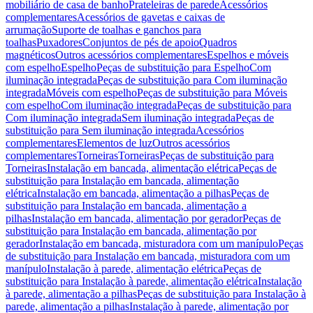
mobiliário de casa de banho
Prateleiras de parede
Acessórios
complementares
Acessórios de gavetas e caixas de
arrumação
Suporte de toalhas e ganchos para
toalhas
Puxadores
Conjuntos de pés de apoio
Quadros
magnéticos
Outros acessórios complementares
Espelhos e móveis
com espelho
Espelho
Peças de substituição para Espelho
Com
iluminação integrada
Peças de substituição para Com iluminação
integrada
Móveis com espelho
Peças de substituição para Móveis
com espelho
Com iluminação integrada
Peças de substituição para
Com iluminação integrada
Sem iluminação integrada
Peças de
substituição para Sem iluminação integrada
Acessórios
complementares
Elementos de luz
Outros acessórios
complementares
Torneiras
Torneiras
Peças de substituição para
Torneiras
Instalação em bancada, alimentação elétrica
Peças de
substituição para Instalação em bancada, alimentação
elétrica
Instalação em bancada, alimentação a pilhas
Peças de
substituição para Instalação em bancada, alimentação a
pilhas
Instalação em bancada, alimentação por gerador
Peças de
substituição para Instalação em bancada, alimentação por
gerador
Instalação em bancada, misturadora com um manípulo
Peças
de substituição para Instalação em bancada, misturadora com um
manípulo
Instalação à parede, alimentação elétrica
Peças de
substituição para Instalação à parede, alimentação elétrica
Instalação
à parede, alimentação a pilhas
Peças de substituição para Instalação à
parede, alimentação a pilhas
Instalação à parede, alimentação por