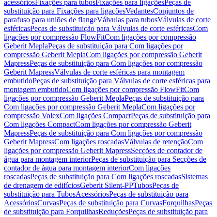
acessórios
Fixações para tubos
Fixações para ligações
Peças de
substituição para Fixações para ligações
Vedantes
Conjuntos de
parafuso para uniões de flange
Válvulas para tubos
Válvulas de corte
esféricas
Peças de substituição para Válvulas de corte esféricas
Com
ligações por compressão FlowFit
Com ligações por compressão
Geberit Mepla
Peças de substituição para Com ligações por
compressão Geberit Mepla
Com ligações por compressão Geberit
Mapress
Peças de substituição para Com ligações por compressão
Geberit Mapress
Válvulas de corte esféricas para montagem
embutido
Peças de substituição para Válvulas de corte esféricas para
montagem embutido
Com ligações por compressão FlowFit
Com
ligações por compressão Geberit Mepla
Peças de substituição para
Com ligações por compressão Geberit Mepla
Com ligações por
compressão Volex
Com ligações Compact
Peças de substituição para
Com ligações Compact
Com ligações por compressão Geberit
Mapress
Peças de substituição para Com ligações por compressão
Geberit Mapress
Com ligações roscadas
Válvulas de retenção
Com
ligações por compressão Geberit Mapress
Secções de contador de
água para montagem interior
Peças de substituição para Secções de
contador de água para montagem interior
Com ligações
roscadas
Peças de substituição para Com ligações roscadas
Sistemas
de drenagem de edifícios
Geberit Silent-PP
Tubos
Peças de
substituição para Tubos
Acessórios
Peças de substituição para
Acessórios
Curvas
Peças de substituição para Curvas
Forquilhas
Peças
de substituição para Forquilhas
Reduções
Peças de substituição para