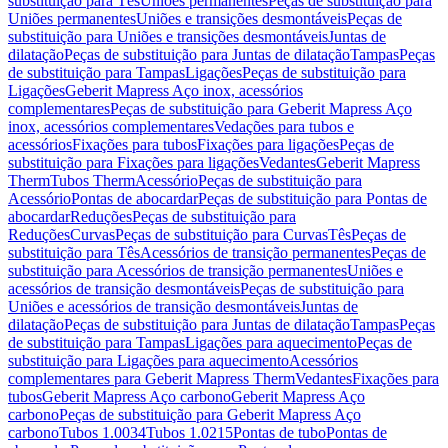
substituição para Tês
Uniões permanentes
Peças de substituição para
Uniões permanentes
Uniões e transições desmontáveis
Peças de
substituição para Uniões e transições desmontáveis
Juntas de
dilatação
Peças de substituição para Juntas de dilatação
Tampas
Peças
de substituição para Tampas
Ligações
Peças de substituição para
Ligações
Geberit Mapress Aço inox, acessórios
complementares
Peças de substituição para Geberit Mapress Aço
inox, acessórios complementares
Vedações para tubos e
acessórios
Fixações para tubos
Fixações para ligações
Peças de
substituição para Fixações para ligações
Vedantes
Geberit Mapress
Therm
Tubos Therm
Acessório
Peças de substituição para
Acessório
Pontas de abocardar
Peças de substituição para Pontas de
abocardar
Reduções
Peças de substituição para
Reduções
Curvas
Peças de substituição para Curvas
Tês
Peças de
substituição para Tês
Acessórios de transição permanentes
Peças de
substituição para Acessórios de transição permanentes
Uniões e
acessórios de transição desmontáveis
Peças de substituição para
Uniões e acessórios de transição desmontáveis
Juntas de
dilatação
Peças de substituição para Juntas de dilatação
Tampas
Peças
de substituição para Tampas
Ligações para aquecimento
Peças de
substituição para Ligações para aquecimento
Acessórios
complementares para Geberit Mapress Therm
Vedantes
Fixações para
tubos
Geberit Mapress Aço carbono
Geberit Mapress Aço
carbono
Peças de substituição para Geberit Mapress Aço
carbono
Tubos 1.0034
Tubos 1.0215
Pontas de tubo
Pontas de