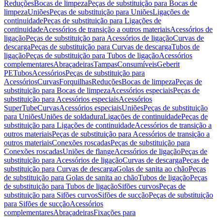
Reduções
Bocas de limpeza
Peças de substituição para Bocas de
limpeza
Uniões
Peças de substituição para Uniões
Ligações de
continuidade
Peças de substituição para Ligações de
continuidade
Acessórios de transição a outros materiais
Acessórios de
ligação
Peças de substituição para Acessórios de ligação
Curvas de
descarga
Peças de substituição para Curvas de descarga
Tubos de
ligação
Peças de substituição para Tubos de ligação
Acessórios
complementares
Abraçadeiras
Tampas
Consumíveis
Geberit
PE
Tubos
Acessórios
Peças de substituição para
Acessórios
Curvas
Forquilhas
Reduções
Bocas de limpeza
Peças de
substituição para Bocas de limpeza
Acessórios especiais
Peças de
substituição para Acessórios especiais
Acessórios
SuperTube
Curvas
Acessórios especiais
Uniões
Peças de substituição
para Uniões
Uniões de soldadura
Ligações de continuidade
Peças de
substituição para Ligações de continuidade
Acessórios de transição a
outros materiais
Peças de substituição para Acessórios de transição a
outros materiais
Conexões roscadas
Peças de substituição para
Conexões roscadas
Uniões de flange
Acessórios de ligação
Peças de
substituição para Acessórios de ligação
Curvas de descarga
Peças de
substituição para Curvas de descarga
Golas de sanita ao chão
Peças
de substituição para Golas de sanita ao chão
Tubos de ligação
Peças
de substituição para Tubos de ligação
Sifões curvos
Peças de
substituição para Sifões curvos
Sifões de sucção
Peças de substituição
para Sifões de sucção
Acessórios
complementares
Abraçadeiras
Fixações para