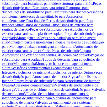
substituição para Estruturas para bidés
Estruturas para urinóis
Peças
de substituição para Estruturas para urinóis
Estruturas para
duches
Peças de substituição para Estruturas para duches
Acessórios
complementares
Peças de substituição para Acessórios
complementares
Para fixações
Peças de substituição para Para
fixações
Autoclismos de exterior
Autoclismos de exterior para
sanitas, de plástico
Peças de substituição para Autoclismos de
exterior para sanitas, de plástico
Acoplado
Peças de substituição para
Acoplado
Montagem alta
Peças de substituição para Montagem
alta
Montagem baixa e montagem a meia-altura
Peças de substituição
para Montagem baixa e montagem a meia-altura
Autoclismos de
exterior para sanitas, de cerâmica
Peças de substituição para
Autoclismos de exterior para sanitas, de cerâmica
Acoplado
Peças de
substituição para Acoplado
Tubos de descarga para autoclismo de
exterior
Montagem alta
Montagem baixa e montagem a meia-
altura
Acessórios complementares
Vedantes
Mangas de
ligação
Autoclismos de interior
Autoclismos de interior Sigma
Peças
de substituição para Autoclismos de interior Sigma
Autoclismos de
interior Omega
Peças de substituição para Autoclismos de interior
Omega
Acessórios complementares
Válvulas de enchimento e de
descarga
Válvulas de enchimento
Peças de substituição para Válvulas
de enchimento
Válvulas de enchimento para autoclismo de
interior
Peças de substituição para Válvulas de enchimento para
autoclismo de interior
Válvulas de enchimento para cisterna
cerâmica
Peças de substituição para Válvulas de enchimento para