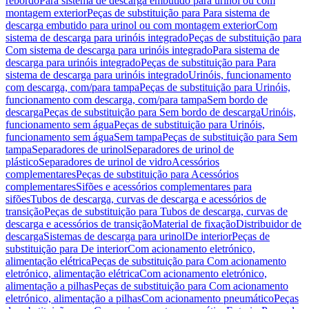
rebordo
Para sistema de descarga embutido para urinol ou com
montagem exterior
Peças de substituição para Para sistema de
descarga embutido para urinol ou com montagem exterior
Com
sistema de descarga para urinóis integrado
Peças de substituição para
Com sistema de descarga para urinóis integrado
Para sistema de
descarga para urinóis integrado
Peças de substituição para Para
sistema de descarga para urinóis integrado
Urinóis, funcionamento
com descarga, com/para tampa
Peças de substituição para Urinóis,
funcionamento com descarga, com/para tampa
Sem bordo de
descarga
Peças de substituição para Sem bordo de descarga
Urinóis,
funcionamento sem água
Peças de substituição para Urinóis,
funcionamento sem água
Sem tampa
Peças de substituição para Sem
tampa
Separadores de urinol
Separadores de urinol de
plástico
Separadores de urinol de vidro
Acessórios
complementares
Peças de substituição para Acessórios
complementares
Sifões e acessórios complementares para
sifões
Tubos de descarga, curvas de descarga e acessórios de
transição
Peças de substituição para Tubos de descarga, curvas de
descarga e acessórios de transição
Material de fixação
Distribuidor de
descarga
Sistemas de descarga para urinol
De interior
Peças de
substituição para De interior
Com acionamento eletrónico,
alimentação elétrica
Peças de substituição para Com acionamento
eletrónico, alimentação elétrica
Com acionamento eletrónico,
alimentação a pilhas
Peças de substituição para Com acionamento
eletrónico, alimentação a pilhas
Com acionamento pneumático
Peças