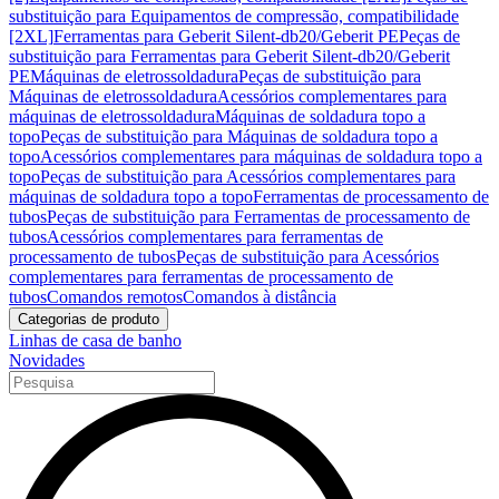
substituição para Equipamentos de compressão, compatibilidade
[2XL]
Ferramentas para Geberit Silent-db20/Geberit PE
Peças de
substituição para Ferramentas para Geberit Silent-db20/Geberit
PE
Máquinas de eletrossoldadura
Peças de substituição para
Máquinas de eletrossoldadura
Acessórios complementares para
máquinas de eletrossoldadura
Máquinas de soldadura topo a
topo
Peças de substituição para Máquinas de soldadura topo a
topo
Acessórios complementares para máquinas de soldadura topo a
topo
Peças de substituição para Acessórios complementares para
máquinas de soldadura topo a topo
Ferramentas de processamento de
tubos
Peças de substituição para Ferramentas de processamento de
tubos
Acessórios complementares para ferramentas de
processamento de tubos
Peças de substituição para Acessórios
complementares para ferramentas de processamento de
tubos
Comandos remotos
Comandos à distância
Categorias de produto
Linhas de casa de banho
Novidades