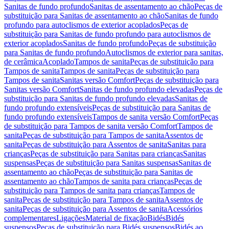
Sanitas de fundo profundo
Sanitas de assentamento ao chão
Peças de
substituição para Sanitas de assentamento ao chão
Sanitas de fundo
profundo para autoclismos de exterior acoplados
Peças de
substituição para Sanitas de fundo profundo para autoclismos de
exterior acoplados
Sanitas de fundo profundo
Peças de substituição
para Sanitas de fundo profundo
Autoclismos de exterior para sanitas,
de cerâmica
Acoplado
Tampos de sanita
Peças de substituição para
Tampos de sanita
Tampos de sanita
Peças de substituição para
Tampos de sanita
Sanitas versão Comfort
Peças de substituição para
Sanitas versão Comfort
Sanitas de fundo profundo elevadas
Peças de
substituição para Sanitas de fundo profundo elevadas
Sanitas de
fundo profundo extensíveis
Peças de substituição para Sanitas de
fundo profundo extensíveis
Tampos de sanita versão Comfort
Peças
de substituição para Tampos de sanita versão Comfort
Tampos de
sanita
Peças de substituição para Tampos de sanita
Assentos de
sanita
Peças de substituição para Assentos de sanita
Sanitas para
crianças
Peças de substituição para Sanitas para crianças
Sanitas
suspensas
Peças de substituição para Sanitas suspensas
Sanitas de
assentamento ao chão
Peças de substituição para Sanitas de
assentamento ao chão
Tampos de sanita para crianças
Peças de
substituição para Tampos de sanita para crianças
Tampos de
sanita
Peças de substituição para Tampos de sanita
Assentos de
sanita
Peças de substituição para Assentos de sanita
Acessórios
complementares
Ligações
Material de fixação
Bidés
Bidés
suspensos
Peças de substituição para Bidés suspensos
Bidés ao