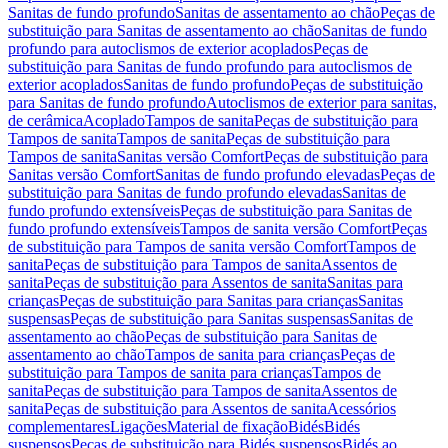
Sanitas de fundo profundo
Sanitas de assentamento ao chão
Peças de
substituição para Sanitas de assentamento ao chão
Sanitas de fundo
profundo para autoclismos de exterior acoplados
Peças de
substituição para Sanitas de fundo profundo para autoclismos de
exterior acoplados
Sanitas de fundo profundo
Peças de substituição
para Sanitas de fundo profundo
Autoclismos de exterior para sanitas,
de cerâmica
Acoplado
Tampos de sanita
Peças de substituição para
Tampos de sanita
Tampos de sanita
Peças de substituição para
Tampos de sanita
Sanitas versão Comfort
Peças de substituição para
Sanitas versão Comfort
Sanitas de fundo profundo elevadas
Peças de
substituição para Sanitas de fundo profundo elevadas
Sanitas de
fundo profundo extensíveis
Peças de substituição para Sanitas de
fundo profundo extensíveis
Tampos de sanita versão Comfort
Peças
de substituição para Tampos de sanita versão Comfort
Tampos de
sanita
Peças de substituição para Tampos de sanita
Assentos de
sanita
Peças de substituição para Assentos de sanita
Sanitas para
crianças
Peças de substituição para Sanitas para crianças
Sanitas
suspensas
Peças de substituição para Sanitas suspensas
Sanitas de
assentamento ao chão
Peças de substituição para Sanitas de
assentamento ao chão
Tampos de sanita para crianças
Peças de
substituição para Tampos de sanita para crianças
Tampos de
sanita
Peças de substituição para Tampos de sanita
Assentos de
sanita
Peças de substituição para Assentos de sanita
Acessórios
complementares
Ligações
Material de fixação
Bidés
Bidés
suspensos
Peças de substituição para Bidés suspensos
Bidés ao