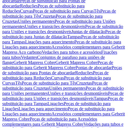
abocardar
Peças de substituição para Pontas de
abocardar
Reduções
Peças de substituição para
Reduções
Curvas
Peças de substituição para Curvas
Tês
Peças de
substituição para Tês
Cruzetas
Peças de substituição para
Cruzetas
Uniões permanentes
Peças de substituição para Uniões
permanentes
Uniões e transições desmontáveis
Peças de substituição
para Uniões e transições desmontáveis
Juntas de dilatação
Peças de
substituição para Juntas de dilatação
Tampas
Peças de substituição
para Tampas
Ligações para aquecimento
Peças de substituição para
Ligações para aquecimento
Acessórios complementares para Geberit
Mapress Aço carbono
Vedações para tubos e acessórios
Fixações
para tubos
Vedantes
Conjuntos de parafuso para uniões de
flange
Geberit Mapress Cobre
Geberit Mapress Cobre
Peças de
substituição para Geberit Mapress Cobre
Pontas de abocardar
Peças
de substituição para Pontas de abocardar
Reduções
Peças de
substituição para Reduções
Curvas
Peças de substituição para
Curvas
Tês
Peças de substituição para Tês
Cruzetas
Peças de
substituição para Cruzetas
Uniões permanentes
Peças de substituição
para Uniões permanentes
Uniões e transições desmontáveis
Peças de
substituição para Uniões e transições desmontáveis
Tampas
Peças de
substituição para Tampas
Ligações
Peças de substituição para
Ligações
Ligações para aquecimento
Peças de substituição para
Ligações para aquecimento
Acessórios complementares para Geberit
Mapress Cobre
Peças de substituição para Acessórios
complementares para Geberit Mapress Cobre
Vedações para tubos e