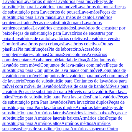
Lavatórios
Lavatórios duplos
Lavatórios para móvel
Peças de
substituição para Lavatórios para móvel
Lavatórios de pousar
Peças
de substituição para Lavatórios de pousar
Lava-mãos
Peças de
substituição para Lava-mãos
Lava-mãos de canto
Lavatórios
semiencastrados
Peças de substituição para Lavatórios
semiencastrados
Lavatórios encastrados
Lavatórios de encastrar por
baixo
Peças de substituição para Lavatórios de encastrar por
baixo
Lavatórios de canto
Lavatórios coletivos
Lavatórios versão
Comfort
Lavatórios para crianças
Lavatórios coletivos
Outras
pias
Pias
Pia multifunções
Pia de laboratório
Acessórios
complementares
Colunas
Colunas
Semicolunas
Acessórios
complementares
Acabamento
Material de fixação
Conjuntos de
lavatório com móvel
Conjuntos de lava-mãos com móvel
Peças de
substituição para Conjuntos de lava-mãos com móvel
Conjuntos de
lavatório com móvel
Conjuntos de lavatórios para móvel com móvel
de lavatório
Peças de substituição para Conjuntos de lavatórios para
móvel com móvel de lavatório
Móveis de casa de banho
Móveis para
lavatório
Peças de substituição para Móveis para lavatório
Para lava-
mãos
Peças de substituição para Para lava-mãos
Para lavatórios
Peças
de substituição para Para lavatórios
Para lavatórios duplos
Peças de
substituição para Para lavatórios duplos
Armários laterais
Peças de
substituição para Armários laterais
Armários laterais baixos
Peças de
substituição para Armários laterais baixos
Armários altos
Peças de
substituição para Armários altos
Armários médios
Armários
suspensos
Peças de substituição para Armários suspensos
Outro