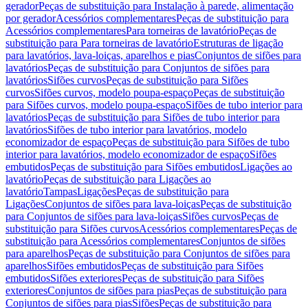
gerador
Peças de substituição para Instalação à parede, alimentação
por gerador
Acessórios complementares
Peças de substituição para
Acessórios complementares
Para torneiras de lavatório
Peças de
substituição para Para torneiras de lavatório
Estruturas de ligação
para lavatórios, lava-loiças, aparelhos e pias
Conjuntos de sifões para
lavatórios
Peças de substituição para Conjuntos de sifões para
lavatórios
Sifões curvos
Peças de substituição para Sifões
curvos
Sifões curvos, modelo poupa-espaço
Peças de substituição
para Sifões curvos, modelo poupa-espaço
Sifões de tubo interior para
lavatórios
Peças de substituição para Sifões de tubo interior para
lavatórios
Sifões de tubo interior para lavatórios, modelo
economizador de espaço
Peças de substituição para Sifões de tubo
interior para lavatórios, modelo economizador de espaço
Sifões
embutidos
Peças de substituição para Sifões embutidos
Ligações ao
lavatório
Peças de substituição para Ligações ao
lavatório
Tampas
Ligações
Peças de substituição para
Ligações
Conjuntos de sifões para lava-loiças
Peças de substituição
para Conjuntos de sifões para lava-loiças
Sifões curvos
Peças de
substituição para Sifões curvos
Acessórios complementares
Peças de
substituição para Acessórios complementares
Conjuntos de sifões
para aparelhos
Peças de substituição para Conjuntos de sifões para
aparelhos
Sifões embutidos
Peças de substituição para Sifões
embutidos
Sifões exteriores
Peças de substituição para Sifões
exteriores
Conjuntos de sifões para pias
Peças de substituição para
Conjuntos de sifões para pias
Sifões
Peças de substituição para