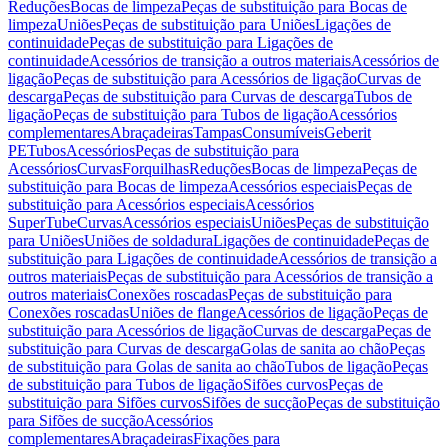
Reduções
Bocas de limpeza
Peças de substituição para Bocas de
limpeza
Uniões
Peças de substituição para Uniões
Ligações de
continuidade
Peças de substituição para Ligações de
continuidade
Acessórios de transição a outros materiais
Acessórios de
ligação
Peças de substituição para Acessórios de ligação
Curvas de
descarga
Peças de substituição para Curvas de descarga
Tubos de
ligação
Peças de substituição para Tubos de ligação
Acessórios
complementares
Abraçadeiras
Tampas
Consumíveis
Geberit
PE
Tubos
Acessórios
Peças de substituição para
Acessórios
Curvas
Forquilhas
Reduções
Bocas de limpeza
Peças de
substituição para Bocas de limpeza
Acessórios especiais
Peças de
substituição para Acessórios especiais
Acessórios
SuperTube
Curvas
Acessórios especiais
Uniões
Peças de substituição
para Uniões
Uniões de soldadura
Ligações de continuidade
Peças de
substituição para Ligações de continuidade
Acessórios de transição a
outros materiais
Peças de substituição para Acessórios de transição a
outros materiais
Conexões roscadas
Peças de substituição para
Conexões roscadas
Uniões de flange
Acessórios de ligação
Peças de
substituição para Acessórios de ligação
Curvas de descarga
Peças de
substituição para Curvas de descarga
Golas de sanita ao chão
Peças
de substituição para Golas de sanita ao chão
Tubos de ligação
Peças
de substituição para Tubos de ligação
Sifões curvos
Peças de
substituição para Sifões curvos
Sifões de sucção
Peças de substituição
para Sifões de sucção
Acessórios
complementares
Abraçadeiras
Fixações para