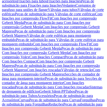
acessórios
Fixações para tubos
Fixações para ligações
Peças de
substituição para Fixações para ligações
Vedantes
Conjuntos de
parafuso para uniões de flange
Válvulas para tubos
Válvulas de corte
esféricas
Peças de substituição para Válvulas de corte esféricas
Com
ligações por compressão FlowFit
Com ligações por compressão
Geberit Mepla
Peças de substituição para Com ligações por
compressão Geberit Mepla
Com ligações por compressão Geberit
Mapress
Peças de substituição para Com ligações por compressão
Geberit Mapress
Válvulas de corte esféricas para montagem
embutido
Peças de substituição para Válvulas de corte esféricas para
montagem embutido
Com ligações por compressão FlowFit
Com
ligações por compressão Geberit Mepla
Peças de substituição para
Com ligações por compressão Geberit Mepla
Com ligações por
compressão Volex
Com ligações Compact
Peças de substituição para
Com ligações Compact
Com ligações por compressão Geberit
Mapress
Peças de substituição para Com ligações por compressão
Geberit Mapress
Com ligações roscadas
Válvulas de retenção
Com
ligações por compressão Geberit Mapress
Secções de contador de
água para montagem interior
Peças de substituição para Secções de
contador de água para montagem interior
Com ligações
roscadas
Peças de substituição para Com ligações roscadas
Sistemas
de drenagem de edifícios
Geberit Silent-PP
Tubos
Peças de
substituição para Tubos
Acessórios
Peças de substituição para
Acessórios
Curvas
Peças de substituição para Curvas
Forquilhas
Peças
de substituição para Forquilhas
Reduções
Peças de substituição para