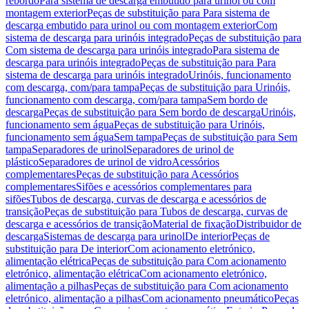
rebordo
Para sistema de descarga embutido para urinol ou com
montagem exterior
Peças de substituição para Para sistema de
descarga embutido para urinol ou com montagem exterior
Com
sistema de descarga para urinóis integrado
Peças de substituição para
Com sistema de descarga para urinóis integrado
Para sistema de
descarga para urinóis integrado
Peças de substituição para Para
sistema de descarga para urinóis integrado
Urinóis, funcionamento
com descarga, com/para tampa
Peças de substituição para Urinóis,
funcionamento com descarga, com/para tampa
Sem bordo de
descarga
Peças de substituição para Sem bordo de descarga
Urinóis,
funcionamento sem água
Peças de substituição para Urinóis,
funcionamento sem água
Sem tampa
Peças de substituição para Sem
tampa
Separadores de urinol
Separadores de urinol de
plástico
Separadores de urinol de vidro
Acessórios
complementares
Peças de substituição para Acessórios
complementares
Sifões e acessórios complementares para
sifões
Tubos de descarga, curvas de descarga e acessórios de
transição
Peças de substituição para Tubos de descarga, curvas de
descarga e acessórios de transição
Material de fixação
Distribuidor de
descarga
Sistemas de descarga para urinol
De interior
Peças de
substituição para De interior
Com acionamento eletrónico,
alimentação elétrica
Peças de substituição para Com acionamento
eletrónico, alimentação elétrica
Com acionamento eletrónico,
alimentação a pilhas
Peças de substituição para Com acionamento
eletrónico, alimentação a pilhas
Com acionamento pneumático
Peças