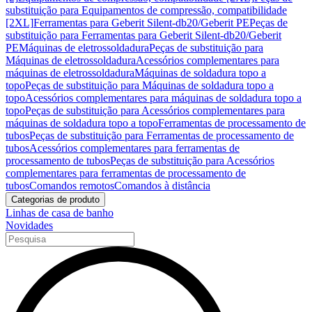
substituição para Equipamentos de compressão, compatibilidade
[2XL]
Ferramentas para Geberit Silent-db20/Geberit PE
Peças de
substituição para Ferramentas para Geberit Silent-db20/Geberit
PE
Máquinas de eletrossoldadura
Peças de substituição para
Máquinas de eletrossoldadura
Acessórios complementares para
máquinas de eletrossoldadura
Máquinas de soldadura topo a
topo
Peças de substituição para Máquinas de soldadura topo a
topo
Acessórios complementares para máquinas de soldadura topo a
topo
Peças de substituição para Acessórios complementares para
máquinas de soldadura topo a topo
Ferramentas de processamento de
tubos
Peças de substituição para Ferramentas de processamento de
tubos
Acessórios complementares para ferramentas de
processamento de tubos
Peças de substituição para Acessórios
complementares para ferramentas de processamento de
tubos
Comandos remotos
Comandos à distância
Categorias de produto
Linhas de casa de banho
Novidades