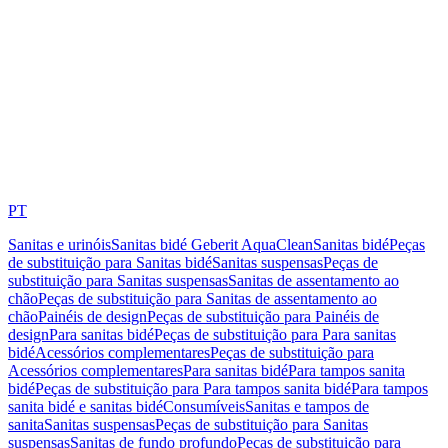
PT
Sanitas e urinóis
Sanitas bidé Geberit AquaClean
Sanitas bidé
Peças
de substituição para Sanitas bidé
Sanitas suspensas
Peças de
substituição para Sanitas suspensas
Sanitas de assentamento ao
chão
Peças de substituição para Sanitas de assentamento ao
chão
Painéis de design
Peças de substituição para Painéis de
design
Para sanitas bidé
Peças de substituição para Para sanitas
bidé
Acessórios complementares
Peças de substituição para
Acessórios complementares
Para sanitas bidé
Para tampos sanita
bidé
Peças de substituição para Para tampos sanita bidé
Para tampos
sanita bidé e sanitas bidé
Consumíveis
Sanitas e tampos de
sanita
Sanitas suspensas
Peças de substituição para Sanitas
suspensas
Sanitas de fundo profundo
Peças de substituição para