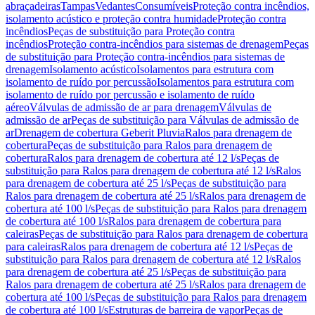
abraçadeiras
Tampas
Vedantes
Consumíveis
Proteção contra incêndios,
isolamento acústico e proteção contra humidade
Proteção contra
incêndios
Peças de substituição para Proteção contra
incêndios
Proteção contra-incêndios para sistemas de drenagem
Peças
de substituição para Proteção contra-incêndios para sistemas de
drenagem
Isolamento acústico
Isolamentos para estrutura com
isolamento de ruído por percussão
Isolamentos para estrutura com
isolamento de ruído por percussão e isolamento de ruído
aéreo
Válvulas de admissão de ar para drenagem
Válvulas de
admissão de ar
Peças de substituição para Válvulas de admissão de
ar
Drenagem de cobertura Geberit Pluvia
Ralos para drenagem de
cobertura
Peças de substituição para Ralos para drenagem de
cobertura
Ralos para drenagem de cobertura até 12 l/s
Peças de
substituição para Ralos para drenagem de cobertura até 12 l/s
Ralos
para drenagem de cobertura até 25 l/s
Peças de substituição para
Ralos para drenagem de cobertura até 25 l/s
Ralos para drenagem de
cobertura até 100 l/s
Peças de substituição para Ralos para drenagem
de cobertura até 100 l/s
Ralos para drenagem de cobertura para
caleiras
Peças de substituição para Ralos para drenagem de cobertura
para caleiras
Ralos para drenagem de cobertura até 12 l/s
Peças de
substituição para Ralos para drenagem de cobertura até 12 l/s
Ralos
para drenagem de cobertura até 25 l/s
Peças de substituição para
Ralos para drenagem de cobertura até 25 l/s
Ralos para drenagem de
cobertura até 100 l/s
Peças de substituição para Ralos para drenagem
de cobertura até 100 l/s
Estruturas de barreira de vapor
Peças de