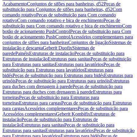
Acabamento
Conjuntos de sifões para banheiras, d52
Peças de
substituição para Conjuntos de sifões para banheiras, d52
Com
comando rotativo
Peças de substituição para Com comando
rotativo
Com comando rotativo e bica de enchimento
Peças de
substituição para Com comando rotativo e bica de enchimento
Com
botão de acionamento PushControl
Peças de substituição para Com
botão de acionamento PushControl
Acessórios complementares para
conjuntos de sifões para banheiras
Conjuntos de ligação
Sistemas de
instalação e descarga
Geberit Duofix
Sistemas de
parede
Painéis
Estruturas de instalação
Peças de substituição para
Estruturas de instalação
Estruturas para sanitas
Peças de substituição
para Estruturas para sanitas
Estruturas para lavatórios
Peças de
substituição para Estruturas para lavatórios
Estruturas para
bidés
Peças de substituição para Estruturas para bidés
Estruturas para
urinóis
Peças de substituição para Estruturas para urinóis
Estruturas
para duches com drenagem à parede
Peças de substituição para
Estruturas para duches com drenagem à parede
Estruturas para
torneiras
Peças de substituição para Estruturas para
torneiras
Estruturas para cargas
Peças de substituição para Estruturas
para cargas
Acessórios complementares
Peças de substituição para
Acessórios complementares
Geberit Kombifix
Estruturas de
instalação
Peças de substituição para Estruturas de
instalação
Estruturas para sanitas
Peças de substituição para
Estruturas para sanitas
Estruturas para lavatórios
Peças de substituição
para Estruturas para lavatórios
Estruturas para bidés
Peças de