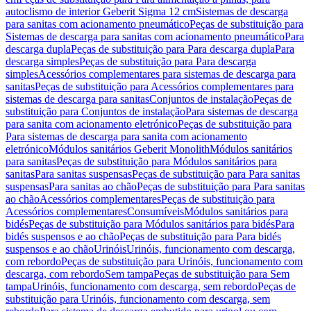
autoclismo de interior Geberit Sigma 12 cm
Sistemas de descarga
para sanitas com acionamento pneumático
Peças de substituição para
Sistemas de descarga para sanitas com acionamento pneumático
Para
descarga dupla
Peças de substituição para Para descarga dupla
Para
descarga simples
Peças de substituição para Para descarga
simples
Acessórios complementares para sistemas de descarga para
sanitas
Peças de substituição para Acessórios complementares para
sistemas de descarga para sanitas
Conjuntos de instalação
Peças de
substituição para Conjuntos de instalação
Para sistemas de descarga
para sanita com acionamento eletrónico
Peças de substituição para
Para sistemas de descarga para sanita com acionamento
eletrónico
Módulos sanitários Geberit Monolith
Módulos sanitários
para sanitas
Peças de substituição para Módulos sanitários para
sanitas
Para sanitas suspensas
Peças de substituição para Para sanitas
suspensas
Para sanitas ao chão
Peças de substituição para Para sanitas
ao chão
Acessórios complementares
Peças de substituição para
Acessórios complementares
Consumíveis
Módulos sanitários para
bidés
Peças de substituição para Módulos sanitários para bidés
Para
bidés suspensos e ao chão
Peças de substituição para Para bidés
suspensos e ao chão
Urinóis
Urinóis, funcionamento com descarga,
com rebordo
Peças de substituição para Urinóis, funcionamento com
descarga, com rebordo
Sem tampa
Peças de substituição para Sem
tampa
Urinóis, funcionamento com descarga, sem rebordo
Peças de
substituição para Urinóis, funcionamento com descarga, sem