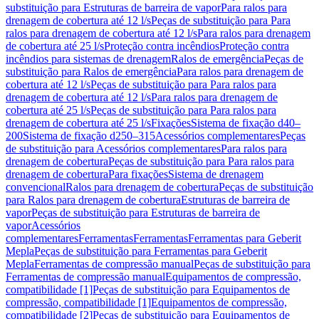
substituição para Estruturas de barreira de vapor
Para ralos para
drenagem de cobertura até 12 l/s
Peças de substituição para Para
ralos para drenagem de cobertura até 12 l/s
Para ralos para drenagem
de cobertura até 25 l/s
Proteção contra incêndios
Proteção contra
incêndios para sistemas de drenagem
Ralos de emergência
Peças de
substituição para Ralos de emergência
Para ralos para drenagem de
cobertura até 12 l/s
Peças de substituição para Para ralos para
drenagem de cobertura até 12 l/s
Para ralos para drenagem de
cobertura até 25 l/s
Peças de substituição para Para ralos para
drenagem de cobertura até 25 l/s
Fixações
Sistema de fixação d40–
200
Sistema de fixação d250–315
Acessórios complementares
Peças
de substituição para Acessórios complementares
Para ralos para
drenagem de cobertura
Peças de substituição para Para ralos para
drenagem de cobertura
Para fixações
Sistema de drenagem
convencional
Ralos para drenagem de cobertura
Peças de substituição
para Ralos para drenagem de cobertura
Estruturas de barreira de
vapor
Peças de substituição para Estruturas de barreira de
vapor
Acessórios
complementares
Ferramentas
Ferramentas
Ferramentas para Geberit
Mepla
Peças de substituição para Ferramentas para Geberit
Mepla
Ferramentas de compressão manual
Peças de substituição para
Ferramentas de compressão manual
Equipamentos de compressão,
compatibilidade [1]
Peças de substituição para Equipamentos de
compressão, compatibilidade [1]
Equipamentos de compressão,
compatibilidade [2]
Peças de substituição para Equipamentos de