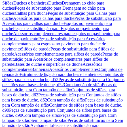
Sifões
Duches e banheiras
Duches
Drenagem ao chão para
duches
Peças de substituição para Drenagem ao chão para
duches
Calhas para duche
Peças de substituição para Calhas para
duche
Acessórios para calhas para duche
Peças de substituição para
Acessórios para calhas para duche
Esgotos no pavimento para
duche
Peças de substituição para Esgotos no pavimento para
duche
Acessórios complementares para esgotos no pavimento para
duche de pavimento
Peças de substituição para Acessórios
complementares para esgotos no pavimento para duche de
pavimento
Sifões de parede
Peças de substituição para Sifões de
parede
Acessórios complementares para sifões de parede
Peças de
substituição para Acessórios complementares para sifões de
parede
Bases de duche e superfícies de duche
Acessórios
complementares
Banheiras
Acessórios complementares
Conjuntos de
reparação
Estruturas de ligação para duches e banheiras
Conjuntos de
sifões para bases de duche, d52
Peças de substituição para Conjuntos
de sifões para bases de duche, d52
Com tampão de sifão
Peças de
substituição para Com tampão de sifão
Conjuntos de sifões para
bases de duche, d62
Peças de substituição para Conjuntos de sifões
para bases de duche, d62
Com tampão de sifão
Peças de substituição
para Com tampão de sifão
Conjuntos de sifões para bases de duche,
d90
Peças de substituição para Conjuntos de sifões para bases de
duche, d90
Com tampão de sifão
Peças de substituição para Com
tampão de sifão
Sem tampão de sifão
Peças de substituição para Sem
tampão de sifão
Acabamento
Peças de substituição para