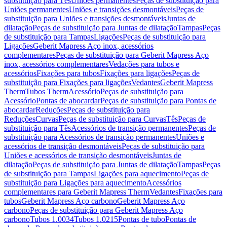
substituição para Tês
Uniões permanentes
Peças de substituição para
Uniões permanentes
Uniões e transições desmontáveis
Peças de
substituição para Uniões e transições desmontáveis
Juntas de
dilatação
Peças de substituição para Juntas de dilatação
Tampas
Peças
de substituição para Tampas
Ligações
Peças de substituição para
Ligações
Geberit Mapress Aço inox, acessórios
complementares
Peças de substituição para Geberit Mapress Aço
inox, acessórios complementares
Vedações para tubos e
acessórios
Fixações para tubos
Fixações para ligações
Peças de
substituição para Fixações para ligações
Vedantes
Geberit Mapress
Therm
Tubos Therm
Acessório
Peças de substituição para
Acessório
Pontas de abocardar
Peças de substituição para Pontas de
abocardar
Reduções
Peças de substituição para
Reduções
Curvas
Peças de substituição para Curvas
Tês
Peças de
substituição para Tês
Acessórios de transição permanentes
Peças de
substituição para Acessórios de transição permanentes
Uniões e
acessórios de transição desmontáveis
Peças de substituição para
Uniões e acessórios de transição desmontáveis
Juntas de
dilatação
Peças de substituição para Juntas de dilatação
Tampas
Peças
de substituição para Tampas
Ligações para aquecimento
Peças de
substituição para Ligações para aquecimento
Acessórios
complementares para Geberit Mapress Therm
Vedantes
Fixações para
tubos
Geberit Mapress Aço carbono
Geberit Mapress Aço
carbono
Peças de substituição para Geberit Mapress Aço
carbono
Tubos 1.0034
Tubos 1.0215
Pontas de tubo
Pontas de