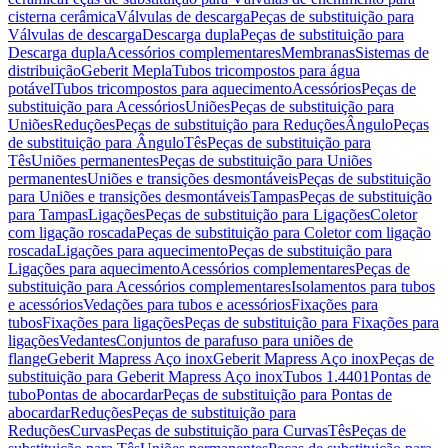
cisterna cerâmica
Válvulas de descarga
Peças de substituição para
Válvulas de descarga
Descarga dupla
Peças de substituição para
Descarga dupla
Acessórios complementares
Membranas
Sistemas de
distribuição
Geberit Mepla
Tubos tricompostos para água
potável
Tubos tricompostos para aquecimento
Acessórios
Peças de
substituição para Acessórios
Uniões
Peças de substituição para
Uniões
Reduções
Peças de substituição para Reduções
Ângulo
Peças
de substituição para Ângulo
Tês
Peças de substituição para
Tês
Uniões permanentes
Peças de substituição para Uniões
permanentes
Uniões e transições desmontáveis
Peças de substituição
para Uniões e transições desmontáveis
Tampas
Peças de substituição
para Tampas
Ligações
Peças de substituição para Ligações
Coletor
com ligação roscada
Peças de substituição para Coletor com ligação
roscada
Ligações para aquecimento
Peças de substituição para
Ligações para aquecimento
Acessórios complementares
Peças de
substituição para Acessórios complementares
Isolamentos para tubos
e acessórios
Vedações para tubos e acessórios
Fixações para
tubos
Fixações para ligações
Peças de substituição para Fixações para
ligações
Vedantes
Conjuntos de parafuso para uniões de
flange
Geberit Mapress Aço inox
Geberit Mapress Aço inox
Peças de
substituição para Geberit Mapress Aço inox
Tubos 1.4401
Pontas de
tubo
Pontas de abocardar
Peças de substituição para Pontas de
abocardar
Reduções
Peças de substituição para
Reduções
Curvas
Peças de substituição para Curvas
Tês
Peças de