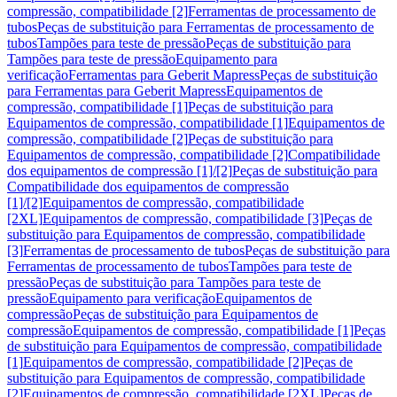
compressão, compatibilidade [2]
Ferramentas de processamento de
tubos
Peças de substituição para Ferramentas de processamento de
tubos
Tampões para teste de pressão
Peças de substituição para
Tampões para teste de pressão
Equipamento para
verificação
Ferramentas para Geberit Mapress
Peças de substituição
para Ferramentas para Geberit Mapress
Equipamentos de
compressão, compatibilidade [1]
Peças de substituição para
Equipamentos de compressão, compatibilidade [1]
Equipamentos de
compressão, compatibilidade [2]
Peças de substituição para
Equipamentos de compressão, compatibilidade [2]
Compatibilidade
dos equipamentos de compressão [1]/[2]
Peças de substituição para
Compatibilidade dos equipamentos de compressão
[1]/[2]
Equipamentos de compressão, compatibilidade
[2XL]
Equipamentos de compressão, compatibilidade [3]
Peças de
substituição para Equipamentos de compressão, compatibilidade
[3]
Ferramentas de processamento de tubos
Peças de substituição para
Ferramentas de processamento de tubos
Tampões para teste de
pressão
Peças de substituição para Tampões para teste de
pressão
Equipamento para verificação
Equipamentos de
compressão
Peças de substituição para Equipamentos de
compressão
Equipamentos de compressão, compatibilidade [1]
Peças
de substituição para Equipamentos de compressão, compatibilidade
[1]
Equipamentos de compressão, compatibilidade [2]
Peças de
substituição para Equipamentos de compressão, compatibilidade
[2]
Equipamentos de compressão, compatibilidade [2XL]
Peças de