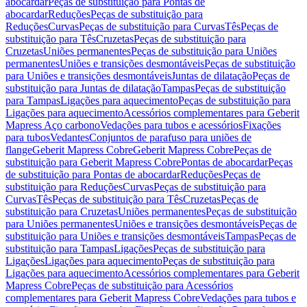
abocardar
Peças de substituição para Pontas de
abocardar
Reduções
Peças de substituição para
Reduções
Curvas
Peças de substituição para Curvas
Tês
Peças de
substituição para Tês
Cruzetas
Peças de substituição para
Cruzetas
Uniões permanentes
Peças de substituição para Uniões
permanentes
Uniões e transições desmontáveis
Peças de substituição
para Uniões e transições desmontáveis
Juntas de dilatação
Peças de
substituição para Juntas de dilatação
Tampas
Peças de substituição
para Tampas
Ligações para aquecimento
Peças de substituição para
Ligações para aquecimento
Acessórios complementares para Geberit
Mapress Aço carbono
Vedações para tubos e acessórios
Fixações
para tubos
Vedantes
Conjuntos de parafuso para uniões de
flange
Geberit Mapress Cobre
Geberit Mapress Cobre
Peças de
substituição para Geberit Mapress Cobre
Pontas de abocardar
Peças
de substituição para Pontas de abocardar
Reduções
Peças de
substituição para Reduções
Curvas
Peças de substituição para
Curvas
Tês
Peças de substituição para Tês
Cruzetas
Peças de
substituição para Cruzetas
Uniões permanentes
Peças de substituição
para Uniões permanentes
Uniões e transições desmontáveis
Peças de
substituição para Uniões e transições desmontáveis
Tampas
Peças de
substituição para Tampas
Ligações
Peças de substituição para
Ligações
Ligações para aquecimento
Peças de substituição para
Ligações para aquecimento
Acessórios complementares para Geberit
Mapress Cobre
Peças de substituição para Acessórios
complementares para Geberit Mapress Cobre
Vedações para tubos e