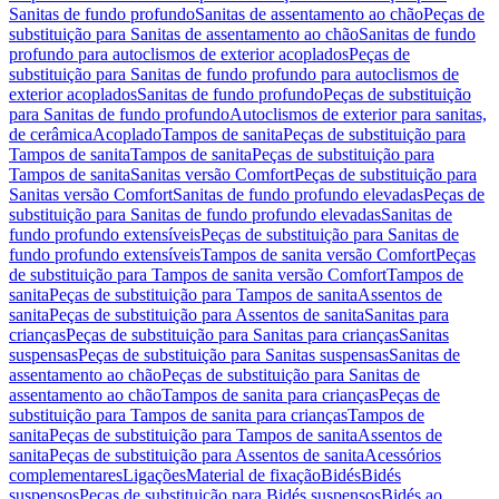
Sanitas de fundo profundo
Sanitas de assentamento ao chão
Peças de
substituição para Sanitas de assentamento ao chão
Sanitas de fundo
profundo para autoclismos de exterior acoplados
Peças de
substituição para Sanitas de fundo profundo para autoclismos de
exterior acoplados
Sanitas de fundo profundo
Peças de substituição
para Sanitas de fundo profundo
Autoclismos de exterior para sanitas,
de cerâmica
Acoplado
Tampos de sanita
Peças de substituição para
Tampos de sanita
Tampos de sanita
Peças de substituição para
Tampos de sanita
Sanitas versão Comfort
Peças de substituição para
Sanitas versão Comfort
Sanitas de fundo profundo elevadas
Peças de
substituição para Sanitas de fundo profundo elevadas
Sanitas de
fundo profundo extensíveis
Peças de substituição para Sanitas de
fundo profundo extensíveis
Tampos de sanita versão Comfort
Peças
de substituição para Tampos de sanita versão Comfort
Tampos de
sanita
Peças de substituição para Tampos de sanita
Assentos de
sanita
Peças de substituição para Assentos de sanita
Sanitas para
crianças
Peças de substituição para Sanitas para crianças
Sanitas
suspensas
Peças de substituição para Sanitas suspensas
Sanitas de
assentamento ao chão
Peças de substituição para Sanitas de
assentamento ao chão
Tampos de sanita para crianças
Peças de
substituição para Tampos de sanita para crianças
Tampos de
sanita
Peças de substituição para Tampos de sanita
Assentos de
sanita
Peças de substituição para Assentos de sanita
Acessórios
complementares
Ligações
Material de fixação
Bidés
Bidés
suspensos
Peças de substituição para Bidés suspensos
Bidés ao