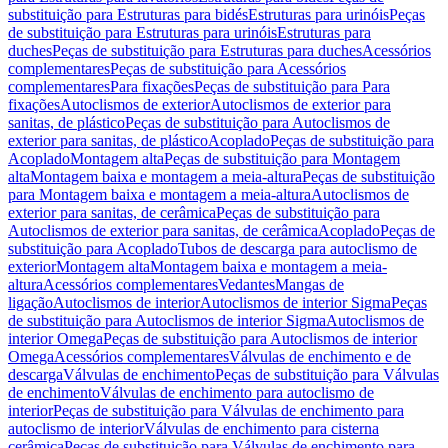
substituição para Estruturas para bidés
Estruturas para urinóis
Peças
de substituição para Estruturas para urinóis
Estruturas para
duches
Peças de substituição para Estruturas para duches
Acessórios
complementares
Peças de substituição para Acessórios
complementares
Para fixações
Peças de substituição para Para
fixações
Autoclismos de exterior
Autoclismos de exterior para
sanitas, de plástico
Peças de substituição para Autoclismos de
exterior para sanitas, de plástico
Acoplado
Peças de substituição para
Acoplado
Montagem alta
Peças de substituição para Montagem
alta
Montagem baixa e montagem a meia-altura
Peças de substituição
para Montagem baixa e montagem a meia-altura
Autoclismos de
exterior para sanitas, de cerâmica
Peças de substituição para
Autoclismos de exterior para sanitas, de cerâmica
Acoplado
Peças de
substituição para Acoplado
Tubos de descarga para autoclismo de
exterior
Montagem alta
Montagem baixa e montagem a meia-
altura
Acessórios complementares
Vedantes
Mangas de
ligação
Autoclismos de interior
Autoclismos de interior Sigma
Peças
de substituição para Autoclismos de interior Sigma
Autoclismos de
interior Omega
Peças de substituição para Autoclismos de interior
Omega
Acessórios complementares
Válvulas de enchimento e de
descarga
Válvulas de enchimento
Peças de substituição para Válvulas
de enchimento
Válvulas de enchimento para autoclismo de
interior
Peças de substituição para Válvulas de enchimento para
autoclismo de interior
Válvulas de enchimento para cisterna
cerâmica
Peças de substituição para Válvulas de enchimento para