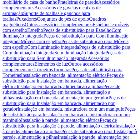
mobiliário de casa de banho
Prateleiras de parede
Acessórios
complementares
Acessórios de gavetas e caixas de
arrumação
Suporte de toalhas e ganchos para
toalhas
Puxadores
Conjuntos de pés de apoio
Quadros
magnéticos
Outros acessórios complementares
Espelhos e móveis
com espelho
Espelho
Peças de substituição para Espelho
Com
iluminação integrada
Peças de substituição para Com iluminação
integrada
Móveis com espelho
Peças de substituição para Móveis
com espelho
Com iluminação integrada
Peças de substituição para
Com iluminação integrada
Sem iluminação integrada
Peças de
substituição para Sem iluminação integrada
Acessórios
complementares
Elementos de luz
Outros acessórios
complementares
Torneiras
Torneiras
Peças de substituição para
Torneiras
Instalação em bancada, alimentação elétrica
Peças de
substituição para Instalação em bancada, alimentação
elétrica
Instalação em bancada, alimentação a pilhas
Peças de
substituição para Instalação em bancada, alimentação a
pilhas
Instalação em bancada, alimentação por gerador
Peças de
substituição para Instalação em bancada, alimentação por
gerador
Instalação em bancada, misturadora com um manípulo
Peças
de substituição para Instalação em bancada, misturadora com um
manípulo
Instalação à parede, alimentação elétrica
Peças de
substituição para Instalação à parede, alimentação elétrica
Instalação
à parede, alimentação a pilhas
Peças de substituição para Instalação à
parede, alimentação a pilhas
Instalação à parede, alimentação por