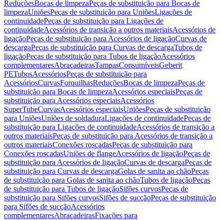
Reduções
Bocas de limpeza
Peças de substituição para Bocas de
limpeza
Uniões
Peças de substituição para Uniões
Ligações de
continuidade
Peças de substituição para Ligações de
continuidade
Acessórios de transição a outros materiais
Acessórios de
ligação
Peças de substituição para Acessórios de ligação
Curvas de
descarga
Peças de substituição para Curvas de descarga
Tubos de
ligação
Peças de substituição para Tubos de ligação
Acessórios
complementares
Abraçadeiras
Tampas
Consumíveis
Geberit
PE
Tubos
Acessórios
Peças de substituição para
Acessórios
Curvas
Forquilhas
Reduções
Bocas de limpeza
Peças de
substituição para Bocas de limpeza
Acessórios especiais
Peças de
substituição para Acessórios especiais
Acessórios
SuperTube
Curvas
Acessórios especiais
Uniões
Peças de substituição
para Uniões
Uniões de soldadura
Ligações de continuidade
Peças de
substituição para Ligações de continuidade
Acessórios de transição a
outros materiais
Peças de substituição para Acessórios de transição a
outros materiais
Conexões roscadas
Peças de substituição para
Conexões roscadas
Uniões de flange
Acessórios de ligação
Peças de
substituição para Acessórios de ligação
Curvas de descarga
Peças de
substituição para Curvas de descarga
Golas de sanita ao chão
Peças
de substituição para Golas de sanita ao chão
Tubos de ligação
Peças
de substituição para Tubos de ligação
Sifões curvos
Peças de
substituição para Sifões curvos
Sifões de sucção
Peças de substituição
para Sifões de sucção
Acessórios
complementares
Abraçadeiras
Fixações para