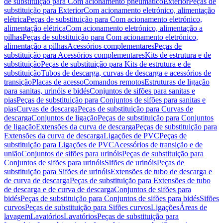
de substituição para Com acionamento pneumático
Exterior
Peças de
substituição para Exterior
Com acionamento eletrónico, alimentação
elétrica
Peças de substituição para Com acionamento eletrónico,
alimentação elétrica
Com acionamento eletrónico, alimentação a
pilhas
Peças de substituição para Com acionamento eletrónico,
alimentação a pilhas
Acessórios complementares
Peças de
substituição para Acessórios complementares
Kits de estrutura e de
substituição
Peças de substituição para Kits de estrutura e de
substituição
Tubos de descarga, curvas de descarga e acessórios de
transição
Placas de acesso
Comandos remotos
Estruturas de ligação
para sanitas, urinóis e bidés
Conjuntos de sifões para sanitas e
pias
Peças de substituição para Conjuntos de sifões para sanitas e
pias
Curvas de descarga
Peças de substituição para Curvas de
descarga
Conjuntos de ligação
Peças de substituição para Conjuntos
de ligação
Extensões da curva de descarga
Peças de substituição para
Extensões da curva de descarga
Ligações de PVC
Peças de
substituição para Ligações de PVC
Acessórios de transição e de
união
Conjuntos de sifões para urinóis
Peças de substituição para
Conjuntos de sifões para urinóis
Sifões de urinóis
Peças de
substituição para Sifões de urinóis
Extensões de tubo de descarga e
de curva de descarga
Peças de substituição para Extensões de tubo
de descarga e de curva de descarga
Conjuntos de sifões para
bidés
Peças de substituição para Conjuntos de sifões para bidés
Sifões
curvos
Peças de substituição para Sifões curvos
Ligações
Áreas de
lavagem
Lavatórios
Lavatórios
Peças de substituição para