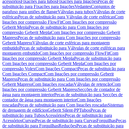
acessórios
Fixações para tubos
Fixações para ligações
Peças de
substituição para Fixações para ligações
Vedantes
Conjuntos de
parafuso para uniões de flange
Válvulas para tubos
Válvulas de corte
esféricas
Peças de substituição para Válvulas de corte esféricas
Com
ligações por compressão FlowFit
Com ligações por compressão
Geberit Mepla
Peças de substituição para Com ligações por
compressão Geberit Mepla
Com ligações por compressão Geberit
Mapress
Peças de substituição para Com ligações por compressão
Geberit Mapress
Válvulas de corte esféricas para montagem
embutido
Peças de substituição para Válvulas de corte esféricas para
montagem embutido
Com ligações por compressão FlowFit
Com
ligações por compressão Geberit Mepla
Peças de substituição para
Com ligações por compressão Geberit Mepla
Com ligações por
compressão Volex
Com ligações Compact
Peças de substituição para
Com ligações Compact
Com ligações por compressão Geberit
Mapress
Peças de substituição para Com ligações por compressão
Geberit Mapress
Com ligações roscadas
Válvulas de retenção
Com
ligações por compressão Geberit Mapress
Secções de contador de
água para montagem interior
Peças de substituição para Secções de
contador de água para montagem interior
Com ligações
roscadas
Peças de substituição para Com ligações roscadas
Sistemas
de drenagem de edifícios
Geberit Silent-PP
Tubos
Peças de
substituição para Tubos
Acessórios
Peças de substituição para
Acessórios
Curvas
Peças de substituição para Curvas
Forquilhas
Peças
de substituição para Forquilhas
Reduções
Peças de substituição para