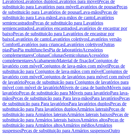
Lavatórios
Lavatórios duplos
Lavatórios para móvel
Peças de
substituição para Lavatórios para móvel
Lavatórios de pousar
Peças
de substituição para Lavatórios de pousar
Lava-mãos
Peças de
substituição para Lava-mãos
Lava-mãos de canto
Lavatórios
semiencastrados
Peças de substituição para Lavatórios
semiencastrados
Lavatórios encastrados
Lavatórios de encastrar por
baixo
Peças de substituição para Lavatórios de encastrar por
baixo
Lavatórios de canto
Lavatórios coletivos
Lavatórios versão
Comfort
Lavatórios para crianças
Lavatórios coletivos
Outras
pias
Pias
Pia multifunções
Pia de laboratório
Acessórios
complementares
Colunas
Colunas
Semicolunas
Acessórios
complementares
Acabamento
Material de fixação
Conjuntos de
lavatório com móvel
Conjuntos de lava-mãos com móvel
Peças de
substituição para Conjuntos de lava-mãos com móvel
Conjuntos de
lavatório com móvel
Conjuntos de lavatórios para móvel com móvel
de lavatório
Peças de substituição para Conjuntos de lavatórios para
móvel com móvel de lavatório
Móveis de casa de banho
Móveis para
lavatório
Peças de substituição para Móveis para lavatório
Para lava-
mãos
Peças de substituição para Para lava-mãos
Para lavatórios
Peças
de substituição para Para lavatórios
Para lavatórios duplos
Peças de
substituição para Para lavatórios duplos
Armários laterais
Peças de
substituição para Armários laterais
Armários laterais baixos
Peças de
substituição para Armários laterais baixos
Armários altos
Peças de
substituição para Armários altos
Armários médios
Armários
suspensos
Peças de substituição para Armários suspensos
Outro