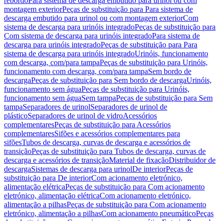
rebordo
Para sistema de descarga embutido para urinol ou com
montagem exterior
Peças de substituição para Para sistema de
descarga embutido para urinol ou com montagem exterior
Com
sistema de descarga para urinóis integrado
Peças de substituição para
Com sistema de descarga para urinóis integrado
Para sistema de
descarga para urinóis integrado
Peças de substituição para Para
sistema de descarga para urinóis integrado
Urinóis, funcionamento
com descarga, com/para tampa
Peças de substituição para Urinóis,
funcionamento com descarga, com/para tampa
Sem bordo de
descarga
Peças de substituição para Sem bordo de descarga
Urinóis,
funcionamento sem água
Peças de substituição para Urinóis,
funcionamento sem água
Sem tampa
Peças de substituição para Sem
tampa
Separadores de urinol
Separadores de urinol de
plástico
Separadores de urinol de vidro
Acessórios
complementares
Peças de substituição para Acessórios
complementares
Sifões e acessórios complementares para
sifões
Tubos de descarga, curvas de descarga e acessórios de
transição
Peças de substituição para Tubos de descarga, curvas de
descarga e acessórios de transição
Material de fixação
Distribuidor de
descarga
Sistemas de descarga para urinol
De interior
Peças de
substituição para De interior
Com acionamento eletrónico,
alimentação elétrica
Peças de substituição para Com acionamento
eletrónico, alimentação elétrica
Com acionamento eletrónico,
alimentação a pilhas
Peças de substituição para Com acionamento
eletrónico, alimentação a pilhas
Com acionamento pneumático
Peças