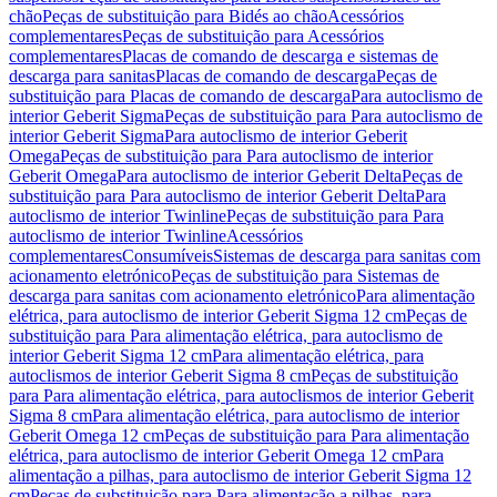
chão
Peças de substituição para Bidés ao chão
Acessórios
complementares
Peças de substituição para Acessórios
complementares
Placas de comando de descarga e sistemas de
descarga para sanitas
Placas de comando de descarga
Peças de
substituição para Placas de comando de descarga
Para autoclismo de
interior Geberit Sigma
Peças de substituição para Para autoclismo de
interior Geberit Sigma
Para autoclismo de interior Geberit
Omega
Peças de substituição para Para autoclismo de interior
Geberit Omega
Para autoclismo de interior Geberit Delta
Peças de
substituição para Para autoclismo de interior Geberit Delta
Para
autoclismo de interior Twinline
Peças de substituição para Para
autoclismo de interior Twinline
Acessórios
complementares
Consumíveis
Sistemas de descarga para sanitas com
acionamento eletrónico
Peças de substituição para Sistemas de
descarga para sanitas com acionamento eletrónico
Para alimentação
elétrica, para autoclismo de interior Geberit Sigma 12 cm
Peças de
substituição para Para alimentação elétrica, para autoclismo de
interior Geberit Sigma 12 cm
Para alimentação elétrica, para
autoclismos de interior Geberit Sigma 8 cm
Peças de substituição
para Para alimentação elétrica, para autoclismos de interior Geberit
Sigma 8 cm
Para alimentação elétrica, para autoclismo de interior
Geberit Omega 12 cm
Peças de substituição para Para alimentação
elétrica, para autoclismo de interior Geberit Omega 12 cm
Para
alimentação a pilhas, para autoclismo de interior Geberit Sigma 12
cm
Peças de substituição para Para alimentação a pilhas, para