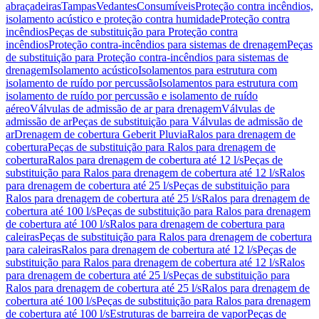
abraçadeiras
Tampas
Vedantes
Consumíveis
Proteção contra incêndios,
isolamento acústico e proteção contra humidade
Proteção contra
incêndios
Peças de substituição para Proteção contra
incêndios
Proteção contra-incêndios para sistemas de drenagem
Peças
de substituição para Proteção contra-incêndios para sistemas de
drenagem
Isolamento acústico
Isolamentos para estrutura com
isolamento de ruído por percussão
Isolamentos para estrutura com
isolamento de ruído por percussão e isolamento de ruído
aéreo
Válvulas de admissão de ar para drenagem
Válvulas de
admissão de ar
Peças de substituição para Válvulas de admissão de
ar
Drenagem de cobertura Geberit Pluvia
Ralos para drenagem de
cobertura
Peças de substituição para Ralos para drenagem de
cobertura
Ralos para drenagem de cobertura até 12 l/s
Peças de
substituição para Ralos para drenagem de cobertura até 12 l/s
Ralos
para drenagem de cobertura até 25 l/s
Peças de substituição para
Ralos para drenagem de cobertura até 25 l/s
Ralos para drenagem de
cobertura até 100 l/s
Peças de substituição para Ralos para drenagem
de cobertura até 100 l/s
Ralos para drenagem de cobertura para
caleiras
Peças de substituição para Ralos para drenagem de cobertura
para caleiras
Ralos para drenagem de cobertura até 12 l/s
Peças de
substituição para Ralos para drenagem de cobertura até 12 l/s
Ralos
para drenagem de cobertura até 25 l/s
Peças de substituição para
Ralos para drenagem de cobertura até 25 l/s
Ralos para drenagem de
cobertura até 100 l/s
Peças de substituição para Ralos para drenagem
de cobertura até 100 l/s
Estruturas de barreira de vapor
Peças de