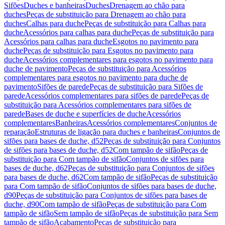
Sifões
Duches e banheiras
Duches
Drenagem ao chão para
duches
Peças de substituição para Drenagem ao chão para
duches
Calhas para duche
Peças de substituição para Calhas para
duche
Acessórios para calhas para duche
Peças de substituição para
Acessórios para calhas para duche
Esgotos no pavimento para
duche
Peças de substituição para Esgotos no pavimento para
duche
Acessórios complementares para esgotos no pavimento para
duche de pavimento
Peças de substituição para Acessórios
complementares para esgotos no pavimento para duche de
pavimento
Sifões de parede
Peças de substituição para Sifões de
parede
Acessórios complementares para sifões de parede
Peças de
substituição para Acessórios complementares para sifões de
parede
Bases de duche e superfícies de duche
Acessórios
complementares
Banheiras
Acessórios complementares
Conjuntos de
reparação
Estruturas de ligação para duches e banheiras
Conjuntos de
sifões para bases de duche, d52
Peças de substituição para Conjuntos
de sifões para bases de duche, d52
Com tampão de sifão
Peças de
substituição para Com tampão de sifão
Conjuntos de sifões para
bases de duche, d62
Peças de substituição para Conjuntos de sifões
para bases de duche, d62
Com tampão de sifão
Peças de substituição
para Com tampão de sifão
Conjuntos de sifões para bases de duche,
d90
Peças de substituição para Conjuntos de sifões para bases de
duche, d90
Com tampão de sifão
Peças de substituição para Com
tampão de sifão
Sem tampão de sifão
Peças de substituição para Sem
tampão de sifão
Acabamento
Peças de substituição para