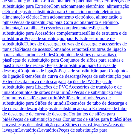
de substituição para Com acionamento pneumático
Exterior
Peças de
substituição para Exterior
Com acionamento eletrónico, alimentação
elétrica
Peças de substituição para Com acionamento eletrónico,
alimentação elétrica
Com acionamento eletrónico, alimentação a
pilhas
Peças de substituição para Com acionamento eletrónico,
alimentação a pilhas
Acessórios complementares
Peças de
substituição para Acessórios complementares
Kits de estrutura e de
substituição
Peças de substituição para Kits de estrutura e de
substituição
Tubos de descarga, curvas de descarga e acessórios de
transição
Placas de acesso
Comandos remotos
Estruturas de ligação
para sanitas, urinóis e bidés
Conjuntos de sifões para sanitas e
pias
Peças de substituição para Conjuntos de sifões para sanitas e
pias
Curvas de descarga
Peças de substituição para Curvas de
descarga
Conjuntos de ligação
Peças de substituição para Conjuntos
de ligação
Extensões da curva de descarga
Peças de substituição para
Extensões da curva de descarga
Ligações de PVC
Peças de
substituição para Ligações de PVC
Acessórios de transição e de
união
Conjuntos de sifões para urinóis
Peças de substituição para
Conjuntos de sifões para urinóis
Sifões de urinóis
Peças de
substituição para Sifões de urinóis
Extensões de tubo de descarga e
de curva de descarga
Peças de substituição para Extensões de tubo
de descarga e de curva de descarga
Conjuntos de sifões para
bidés
Peças de substituição para Conjuntos de sifões para bidés
Sifões
curvos
Peças de substituição para Sifões curvos
Ligações
Áreas de
lavagem
Lavatórios
Lavatórios
Peças de substituição para