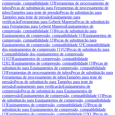
compressão, compatibilidade [2]
Ferramentas de processamento de
tubos
Peças de substituição para Ferramentas de processamento de
tubos
Tampões para teste de pressão
Peças de substituição para
Tampões para teste de pressão
Equipamento para
verificação
Ferramentas para Geberit Mapress
Peças de substituição
para Ferramentas para Geberit Mapress
Equipamentos de
compressão, compatibilidade [1]
Peças de substituição para
Equipamentos de compressão, compatibilidade [1]
Equipamentos de
compressão, compatibilidade [2]
Peças de substituição para
Equipamentos de compressão, compatibilidade [2]
Compatibilidade
dos equipamentos de compressão [1]/[2]
Peças de substituição para
Compatibilidade dos equipamentos de compressão
[1]/[2]
Equipamentos de compressão, compatibilidade
[2XL]
Equipamentos de compressão, compatibilidade [3]
Peças de
substituição para Equipamentos de compressão, compatibilidade
[3]
Ferramentas de processamento de tubos
Peças de substituição para
Ferramentas de processamento de tubos
Tampões para teste de
pressão
Peças de substituição para Tampões para teste de
pressão
Equipamento para verificação
Equipamentos de
compressão
Peças de substituição para Equipamentos de
compressão
Equipamentos de compressão, compatibilidade [1]
Peças
de substituição para Equipamentos de compressão, compatibilidade
[1]
Equipamentos de compressão, compatibilidade [2]
Peças de
substituição para Equipamentos de compressão, compatibilidade
[2]
Equipamentos de compressão, compatibilidade [2XL]
Peças de