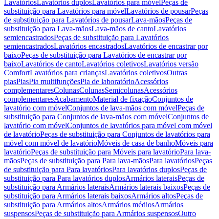
Lavatórios
Lavatórios duplos
Lavatórios para móvel
Peças de
substituição para Lavatórios para móvel
Lavatórios de pousar
Peças
de substituição para Lavatórios de pousar
Lava-mãos
Peças de
substituição para Lava-mãos
Lava-mãos de canto
Lavatórios
semiencastrados
Peças de substituição para Lavatórios
semiencastrados
Lavatórios encastrados
Lavatórios de encastrar por
baixo
Peças de substituição para Lavatórios de encastrar por
baixo
Lavatórios de canto
Lavatórios coletivos
Lavatórios versão
Comfort
Lavatórios para crianças
Lavatórios coletivos
Outras
pias
Pias
Pia multifunções
Pia de laboratório
Acessórios
complementares
Colunas
Colunas
Semicolunas
Acessórios
complementares
Acabamento
Material de fixação
Conjuntos de
lavatório com móvel
Conjuntos de lava-mãos com móvel
Peças de
substituição para Conjuntos de lava-mãos com móvel
Conjuntos de
lavatório com móvel
Conjuntos de lavatórios para móvel com móvel
de lavatório
Peças de substituição para Conjuntos de lavatórios para
móvel com móvel de lavatório
Móveis de casa de banho
Móveis para
lavatório
Peças de substituição para Móveis para lavatório
Para lava-
mãos
Peças de substituição para Para lava-mãos
Para lavatórios
Peças
de substituição para Para lavatórios
Para lavatórios duplos
Peças de
substituição para Para lavatórios duplos
Armários laterais
Peças de
substituição para Armários laterais
Armários laterais baixos
Peças de
substituição para Armários laterais baixos
Armários altos
Peças de
substituição para Armários altos
Armários médios
Armários
suspensos
Peças de substituição para Armários suspensos
Outro