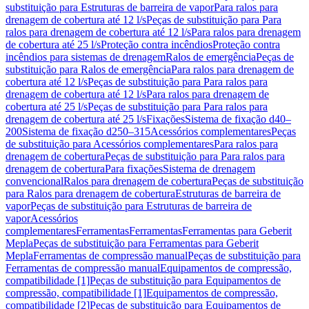
substituição para Estruturas de barreira de vapor
Para ralos para
drenagem de cobertura até 12 l/s
Peças de substituição para Para
ralos para drenagem de cobertura até 12 l/s
Para ralos para drenagem
de cobertura até 25 l/s
Proteção contra incêndios
Proteção contra
incêndios para sistemas de drenagem
Ralos de emergência
Peças de
substituição para Ralos de emergência
Para ralos para drenagem de
cobertura até 12 l/s
Peças de substituição para Para ralos para
drenagem de cobertura até 12 l/s
Para ralos para drenagem de
cobertura até 25 l/s
Peças de substituição para Para ralos para
drenagem de cobertura até 25 l/s
Fixações
Sistema de fixação d40–
200
Sistema de fixação d250–315
Acessórios complementares
Peças
de substituição para Acessórios complementares
Para ralos para
drenagem de cobertura
Peças de substituição para Para ralos para
drenagem de cobertura
Para fixações
Sistema de drenagem
convencional
Ralos para drenagem de cobertura
Peças de substituição
para Ralos para drenagem de cobertura
Estruturas de barreira de
vapor
Peças de substituição para Estruturas de barreira de
vapor
Acessórios
complementares
Ferramentas
Ferramentas
Ferramentas para Geberit
Mepla
Peças de substituição para Ferramentas para Geberit
Mepla
Ferramentas de compressão manual
Peças de substituição para
Ferramentas de compressão manual
Equipamentos de compressão,
compatibilidade [1]
Peças de substituição para Equipamentos de
compressão, compatibilidade [1]
Equipamentos de compressão,
compatibilidade [2]
Peças de substituição para Equipamentos de