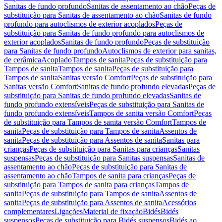
Sanitas de fundo profundo
Sanitas de assentamento ao chão
Peças de
substituição para Sanitas de assentamento ao chão
Sanitas de fundo
profundo para autoclismos de exterior acoplados
Peças de
substituição para Sanitas de fundo profundo para autoclismos de
exterior acoplados
Sanitas de fundo profundo
Peças de substituição
para Sanitas de fundo profundo
Autoclismos de exterior para sanitas,
de cerâmica
Acoplado
Tampos de sanita
Peças de substituição para
Tampos de sanita
Tampos de sanita
Peças de substituição para
Tampos de sanita
Sanitas versão Comfort
Peças de substituição para
Sanitas versão Comfort
Sanitas de fundo profundo elevadas
Peças de
substituição para Sanitas de fundo profundo elevadas
Sanitas de
fundo profundo extensíveis
Peças de substituição para Sanitas de
fundo profundo extensíveis
Tampos de sanita versão Comfort
Peças
de substituição para Tampos de sanita versão Comfort
Tampos de
sanita
Peças de substituição para Tampos de sanita
Assentos de
sanita
Peças de substituição para Assentos de sanita
Sanitas para
crianças
Peças de substituição para Sanitas para crianças
Sanitas
suspensas
Peças de substituição para Sanitas suspensas
Sanitas de
assentamento ao chão
Peças de substituição para Sanitas de
assentamento ao chão
Tampos de sanita para crianças
Peças de
substituição para Tampos de sanita para crianças
Tampos de
sanita
Peças de substituição para Tampos de sanita
Assentos de
sanita
Peças de substituição para Assentos de sanita
Acessórios
complementares
Ligações
Material de fixação
Bidés
Bidés
suspensos
Peças de substituição para Bidés suspensos
Bidés ao