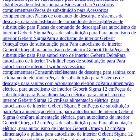
chão
Peças de substituição para Bidés ao chão
Acessórios
complementares
Peças de substituição para Acessórios
complementares
Placas de comando de descarga e sistemas de
descarga para sanitas
Placas de comando de descarga
Peças de
substituição para Placas de comando de descarga
Para autoclismo de
interior Geberit Sigma
Peças de substituição para Para autoclismo de
interior Geberit Sigma
Para autoclismo de interior Geberit
Omega
Peças de substituição para Para autoclismo de interior
Geberit Omega
Para autoclismo de interior Geberit Delta
Peças de
substituição para Para autoclismo de interior Geberit Delta
Para
autoclismo de interior Twinline
Peças de substituição para Para
autoclismo de interior Twinline
Acessórios
complementares
Consumíveis
Sistemas de descarga para sanitas com
acionamento eletrónico
Peças de substituição para Sistemas de
descarga para sanitas com acionamento eletrónico
Para alimentação
elétrica, para autoclismo de interior Geberit Sigma 12 cm
Peças de
substituição para Para alimentação elétrica, para autoclismo de
interior Geberit Sigma 12 cm
Para alimentação elétrica, para
autoclismos de interior Geberit Sigma 8 cm
Peças de substituição
para Para alimentação elétrica, para autoclismos de interior Geberit
Sigma 8 cm
Para alimentação elétrica, para autoclismo de interior
Geberit Omega 12 cm
Peças de substituição para Para alimentação
elétrica, para autoclismo de interior Geberit Omega 12 cm
Para
alimentação a pilhas, para autoclismo de interior Geberit Sigma 12
cm
Peças de substituição para Para alimentação a pilhas, para