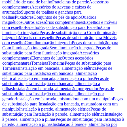
mobiliário de casa de banho
Prateleiras de parede
Acessórios
complementares
Acessórios de gavetas e caixas de
arrumação
Suporte de toalhas e ganchos para
toalhas
Puxadores
Conjuntos de pés de apoio
Quadros
magnéticos
Outros acessórios complementares
Espelhos e móveis
com espelho
Espelho
Peças de substituição para Espelho
Com
iluminação integrada
Peças de substituição para Com iluminação
integrada
Móveis com espelho
Peças de substituição para Móveis
com espelho
Com iluminação integrada
Peças de substituição para
Com iluminação integrada
Sem iluminação integrada
Peças de
substituição para Sem iluminação integrada
Acessórios
complementares
Elementos de luz
Outros acessórios
complementares
Torneiras
Torneiras
Peças de substituição para
Torneiras
Instalação em bancada, alimentação elétrica
Peças de
substituição para Instalação em bancada, alimentação
elétrica
Instalação em bancada, alimentação a pilhas
Peças de
substituição para Instalação em bancada, alimentação a
pilhas
Instalação em bancada, alimentação por gerador
Peças de
substituição para Instalação em bancada, alimentação por
gerador
Instalação em bancada, misturadora com um manípulo
Peças
de substituição para Instalação em bancada, misturadora com um
manípulo
Instalação à parede, alimentação elétrica
Peças de
substituição para Instalação à parede, alimentação elétrica
Instalação
à parede, alimentação a pilhas
Peças de substituição para Instalação à
parede, alimentação a pilhas
Instalação à parede, alimentação por