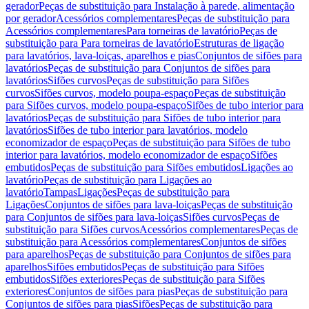
gerador
Peças de substituição para Instalação à parede, alimentação
por gerador
Acessórios complementares
Peças de substituição para
Acessórios complementares
Para torneiras de lavatório
Peças de
substituição para Para torneiras de lavatório
Estruturas de ligação
para lavatórios, lava-loiças, aparelhos e pias
Conjuntos de sifões para
lavatórios
Peças de substituição para Conjuntos de sifões para
lavatórios
Sifões curvos
Peças de substituição para Sifões
curvos
Sifões curvos, modelo poupa-espaço
Peças de substituição
para Sifões curvos, modelo poupa-espaço
Sifões de tubo interior para
lavatórios
Peças de substituição para Sifões de tubo interior para
lavatórios
Sifões de tubo interior para lavatórios, modelo
economizador de espaço
Peças de substituição para Sifões de tubo
interior para lavatórios, modelo economizador de espaço
Sifões
embutidos
Peças de substituição para Sifões embutidos
Ligações ao
lavatório
Peças de substituição para Ligações ao
lavatório
Tampas
Ligações
Peças de substituição para
Ligações
Conjuntos de sifões para lava-loiças
Peças de substituição
para Conjuntos de sifões para lava-loiças
Sifões curvos
Peças de
substituição para Sifões curvos
Acessórios complementares
Peças de
substituição para Acessórios complementares
Conjuntos de sifões
para aparelhos
Peças de substituição para Conjuntos de sifões para
aparelhos
Sifões embutidos
Peças de substituição para Sifões
embutidos
Sifões exteriores
Peças de substituição para Sifões
exteriores
Conjuntos de sifões para pias
Peças de substituição para
Conjuntos de sifões para pias
Sifões
Peças de substituição para