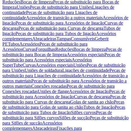
Reduções
Bocas de limpeza
Peças de substituição para Bocas de
limpeza
Uniões
Peças de substituição para Uniões
Ligações de
continuidade
Peças de substituição para Ligações de
continuidade
Acessórios de transição a outros materiais
Acessórios de
ligação
Peças de substituição para Acessórios de ligação
Curvas de
descarga
Peças de substituição para Curvas de descarga
Tubos de
ligação
Peças de substituição para Tubos de ligação
Acessórios
complementares
Abraçadeiras
Tampas
Consumíveis
Geberit
PE
Tubos
Acessórios
Peças de substituição para
Acessórios
Curvas
Forquilhas
Reduções
Bocas de limpeza
Peças de
substituição para Bocas de limpeza
Acessórios especiais
Peças de
substituição para Acessórios especiais
Acessórios
SuperTube
Curvas
Acessórios especiais
Uniões
Peças de substituição
para Uniões
Uniões de soldadura
Ligações de continuidade
Peças de
substituição para Ligações de continuidade
Acessórios de transição a
outros materiais
Peças de substituição para Acessórios de transição a
outros materiais
Conexões roscadas
Peças de substituição para
Conexões roscadas
Uniões de flange
Acessórios de ligação
Peças de
substituição para Acessórios de ligação
Curvas de descarga
Peças de
substituição para Curvas de descarga
Golas de sanita ao chão
Peças
de substituição para Golas de sanita ao chão
Tubos de ligação
Peças
de substituição para Tubos de ligação
Sifões curvos
Peças de
substituição para Sifões curvos
Sifões de sucção
Peças de substituição
para Sifões de sucção
Acessórios
complementares
Abraçadeiras
Fixações para