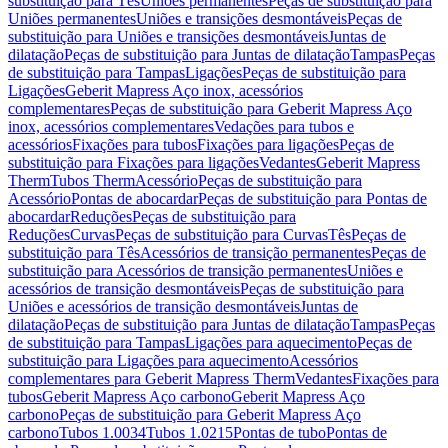
substituição para Tês
Uniões permanentes
Peças de substituição para
Uniões permanentes
Uniões e transições desmontáveis
Peças de
substituição para Uniões e transições desmontáveis
Juntas de
dilatação
Peças de substituição para Juntas de dilatação
Tampas
Peças
de substituição para Tampas
Ligações
Peças de substituição para
Ligações
Geberit Mapress Aço inox, acessórios
complementares
Peças de substituição para Geberit Mapress Aço
inox, acessórios complementares
Vedações para tubos e
acessórios
Fixações para tubos
Fixações para ligações
Peças de
substituição para Fixações para ligações
Vedantes
Geberit Mapress
Therm
Tubos Therm
Acessório
Peças de substituição para
Acessório
Pontas de abocardar
Peças de substituição para Pontas de
abocardar
Reduções
Peças de substituição para
Reduções
Curvas
Peças de substituição para Curvas
Tês
Peças de
substituição para Tês
Acessórios de transição permanentes
Peças de
substituição para Acessórios de transição permanentes
Uniões e
acessórios de transição desmontáveis
Peças de substituição para
Uniões e acessórios de transição desmontáveis
Juntas de
dilatação
Peças de substituição para Juntas de dilatação
Tampas
Peças
de substituição para Tampas
Ligações para aquecimento
Peças de
substituição para Ligações para aquecimento
Acessórios
complementares para Geberit Mapress Therm
Vedantes
Fixações para
tubos
Geberit Mapress Aço carbono
Geberit Mapress Aço
carbono
Peças de substituição para Geberit Mapress Aço
carbono
Tubos 1.0034
Tubos 1.0215
Pontas de tubo
Pontas de