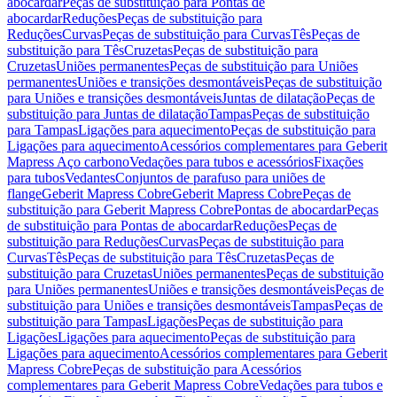
abocardar
Peças de substituição para Pontas de
abocardar
Reduções
Peças de substituição para
Reduções
Curvas
Peças de substituição para Curvas
Tês
Peças de
substituição para Tês
Cruzetas
Peças de substituição para
Cruzetas
Uniões permanentes
Peças de substituição para Uniões
permanentes
Uniões e transições desmontáveis
Peças de substituição
para Uniões e transições desmontáveis
Juntas de dilatação
Peças de
substituição para Juntas de dilatação
Tampas
Peças de substituição
para Tampas
Ligações para aquecimento
Peças de substituição para
Ligações para aquecimento
Acessórios complementares para Geberit
Mapress Aço carbono
Vedações para tubos e acessórios
Fixações
para tubos
Vedantes
Conjuntos de parafuso para uniões de
flange
Geberit Mapress Cobre
Geberit Mapress Cobre
Peças de
substituição para Geberit Mapress Cobre
Pontas de abocardar
Peças
de substituição para Pontas de abocardar
Reduções
Peças de
substituição para Reduções
Curvas
Peças de substituição para
Curvas
Tês
Peças de substituição para Tês
Cruzetas
Peças de
substituição para Cruzetas
Uniões permanentes
Peças de substituição
para Uniões permanentes
Uniões e transições desmontáveis
Peças de
substituição para Uniões e transições desmontáveis
Tampas
Peças de
substituição para Tampas
Ligações
Peças de substituição para
Ligações
Ligações para aquecimento
Peças de substituição para
Ligações para aquecimento
Acessórios complementares para Geberit
Mapress Cobre
Peças de substituição para Acessórios
complementares para Geberit Mapress Cobre
Vedações para tubos e