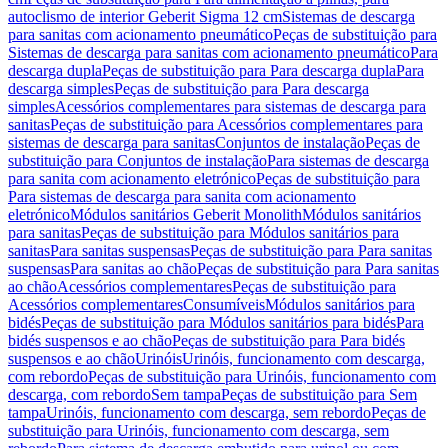
autoclismo de interior Geberit Sigma 12 cm
Sistemas de descarga
para sanitas com acionamento pneumático
Peças de substituição para
Sistemas de descarga para sanitas com acionamento pneumático
Para
descarga dupla
Peças de substituição para Para descarga dupla
Para
descarga simples
Peças de substituição para Para descarga
simples
Acessórios complementares para sistemas de descarga para
sanitas
Peças de substituição para Acessórios complementares para
sistemas de descarga para sanitas
Conjuntos de instalação
Peças de
substituição para Conjuntos de instalação
Para sistemas de descarga
para sanita com acionamento eletrónico
Peças de substituição para
Para sistemas de descarga para sanita com acionamento
eletrónico
Módulos sanitários Geberit Monolith
Módulos sanitários
para sanitas
Peças de substituição para Módulos sanitários para
sanitas
Para sanitas suspensas
Peças de substituição para Para sanitas
suspensas
Para sanitas ao chão
Peças de substituição para Para sanitas
ao chão
Acessórios complementares
Peças de substituição para
Acessórios complementares
Consumíveis
Módulos sanitários para
bidés
Peças de substituição para Módulos sanitários para bidés
Para
bidés suspensos e ao chão
Peças de substituição para Para bidés
suspensos e ao chão
Urinóis
Urinóis, funcionamento com descarga,
com rebordo
Peças de substituição para Urinóis, funcionamento com
descarga, com rebordo
Sem tampa
Peças de substituição para Sem
tampa
Urinóis, funcionamento com descarga, sem rebordo
Peças de
substituição para Urinóis, funcionamento com descarga, sem