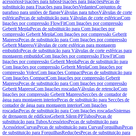
acessórios
Fixações para tubos
Fixações para ligações
Peças de
substituição para Fixações para ligações
Vedantes
Conjuntos de
parafuso para uniões de flange
Válvulas para tubos
Válvulas de corte
esféricas
Peças de substituição para Válvulas de corte esféricas
Com
ligações por compressão FlowFit
Com ligações por compressão
Geberit Mepla
Peças de substituição para Com ligações por
compressão Geberit Mepla
Com ligações por compressão Geberit
Mapress
Peças de substituição para Com ligações por compressão
Geberit Mapress
Válvulas de corte esféricas para montagem
embutido
Peças de substituição para Válvulas de corte esféricas para
montagem embutido
Com ligações por compressão FlowFit
Com
ligações por compressão Geberit Mepla
Peças de substituição para
Com ligações por compressão Geberit Mepla
Com ligações por
compressão Volex
Com ligações Compact
Peças de substituição para
Com ligações Compact
Com ligações por compressão Geberit
Mapress
Peças de substituição para Com ligações por compressão
Geberit Mapress
Com ligações roscadas
Válvulas de retenção
Com
ligações por compressão Geberit Mapress
Secções de contador de
água para montagem interior
Peças de substituição para Secções de
contador de água para montagem interior
Com ligações
roscadas
Peças de substituição para Com ligações roscadas
Sistemas
de drenagem de edifícios
Geberit Silent-PP
Tubos
Peças de
substituição para Tubos
Acessórios
Peças de substituição para
Acessórios
Curvas
Peças de substituição para Curvas
Forquilhas
Peças
de substituição para Forquilhas
Reduções
Peças de substituição para