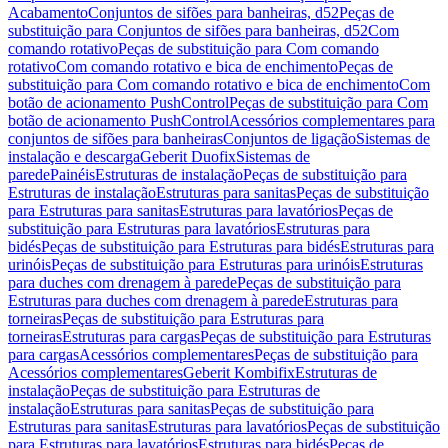
Acabamento
Conjuntos de sifões para banheiras, d52
Peças de
substituição para Conjuntos de sifões para banheiras, d52
Com
comando rotativo
Peças de substituição para Com comando
rotativo
Com comando rotativo e bica de enchimento
Peças de
substituição para Com comando rotativo e bica de enchimento
Com
botão de acionamento PushControl
Peças de substituição para Com
botão de acionamento PushControl
Acessórios complementares para
conjuntos de sifões para banheiras
Conjuntos de ligação
Sistemas de
instalação e descarga
Geberit Duofix
Sistemas de
parede
Painéis
Estruturas de instalação
Peças de substituição para
Estruturas de instalação
Estruturas para sanitas
Peças de substituição
para Estruturas para sanitas
Estruturas para lavatórios
Peças de
substituição para Estruturas para lavatórios
Estruturas para
bidés
Peças de substituição para Estruturas para bidés
Estruturas para
urinóis
Peças de substituição para Estruturas para urinóis
Estruturas
para duches com drenagem à parede
Peças de substituição para
Estruturas para duches com drenagem à parede
Estruturas para
torneiras
Peças de substituição para Estruturas para
torneiras
Estruturas para cargas
Peças de substituição para Estruturas
para cargas
Acessórios complementares
Peças de substituição para
Acessórios complementares
Geberit Kombifix
Estruturas de
instalação
Peças de substituição para Estruturas de
instalação
Estruturas para sanitas
Peças de substituição para
Estruturas para sanitas
Estruturas para lavatórios
Peças de substituição
para Estruturas para lavatórios
Estruturas para bidés
Peças de