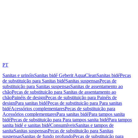
PT
Sanitas e urinóis
Sanitas bidé Geberit AquaClean
Sanitas bidé
Peças
de substituição para Sanitas bidé
Sanitas suspensas
Peças de
substituição para Sanitas suspensas
Sanitas de assentamento ao
chão
Peças de substituição para Sanitas de assentamento ao
chão
Painéis de design
Peças de substituição para Painéis de
design
Para sanitas bidé
Peças de substituição para Para sanitas
bidé
Acessórios complementares
Peças de substituição para
Acessórios complementares
Para sanitas bidé
Para tampos sanita
bidé
Peças de substituição para Para tampos sanita bidé
Para tampos
sanita bidé e sanitas bidé
Consumíveis
Sanitas e tampos de
sanita
Sanitas suspensas
Peças de substituição para Sanitas
suspensas
Sanitas de fundo profundo
Peças de substituição para