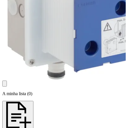
A minha lista
(
0
)