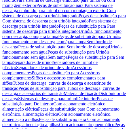
rebordo
Para sistema de descarga embutido para urinol ou com
montagem exterior
Peças de substituição para Para sistema de
descarga embutido para urinol ou com montagem exterior
Com
sistema de descarga para urinóis integrado
Peças de substituição para
Com sistema de descarga para urinóis integrado
Para sistema de
descarga para urinóis integrado
Peças de substituição para Para
sistema de descarga para urinóis integrado
Urinóis, funcionamento
com descarga, com/para tampa
Peças de substituição para Urinóis,
funcionamento com descarga, com/para tampa
Sem bordo de
descarga
Peças de substituição para Sem bordo de descarga
Urinóis,
funcionamento sem água
Peças de substituição para Urinóis,
funcionamento sem água
Sem tampa
Peças de substituição para Sem
tampa
Separadores de urinol
Separadores de urinol de
plástico
Separadores de urinol de vidro
Acessórios
complementares
Peças de substituição para Acessórios
complementares
Sifões e acessórios complementares para
sifões
Tubos de descarga, curvas de descarga e acessórios de
transição
Peças de substituição para Tubos de descarga, curvas de
descarga e acessórios de transição
Material de fixação
Distribuidor de
descarga
Sistemas de descarga para urinol
De interior
Peças de
substituição para De interior
Com acionamento eletrónico,
alimentação elétrica
Peças de substituição para Com acionamento
eletrónico, alimentação elétrica
Com acionamento eletrónico,
alimentação a pilhas
Peças de substituição para Com acionamento
eletrónico, alimentação a pilhas
Com acionamento pneumático
Peças