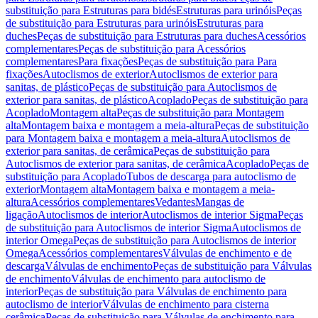
substituição para Estruturas para bidés
Estruturas para urinóis
Peças
de substituição para Estruturas para urinóis
Estruturas para
duches
Peças de substituição para Estruturas para duches
Acessórios
complementares
Peças de substituição para Acessórios
complementares
Para fixações
Peças de substituição para Para
fixações
Autoclismos de exterior
Autoclismos de exterior para
sanitas, de plástico
Peças de substituição para Autoclismos de
exterior para sanitas, de plástico
Acoplado
Peças de substituição para
Acoplado
Montagem alta
Peças de substituição para Montagem
alta
Montagem baixa e montagem a meia-altura
Peças de substituição
para Montagem baixa e montagem a meia-altura
Autoclismos de
exterior para sanitas, de cerâmica
Peças de substituição para
Autoclismos de exterior para sanitas, de cerâmica
Acoplado
Peças de
substituição para Acoplado
Tubos de descarga para autoclismo de
exterior
Montagem alta
Montagem baixa e montagem a meia-
altura
Acessórios complementares
Vedantes
Mangas de
ligação
Autoclismos de interior
Autoclismos de interior Sigma
Peças
de substituição para Autoclismos de interior Sigma
Autoclismos de
interior Omega
Peças de substituição para Autoclismos de interior
Omega
Acessórios complementares
Válvulas de enchimento e de
descarga
Válvulas de enchimento
Peças de substituição para Válvulas
de enchimento
Válvulas de enchimento para autoclismo de
interior
Peças de substituição para Válvulas de enchimento para
autoclismo de interior
Válvulas de enchimento para cisterna
cerâmica
Peças de substituição para Válvulas de enchimento para