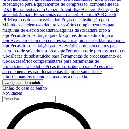
substituição para Equipamentos de compressão, compatibilidade
[2XL]
Ferramentas para Geberit Silent-db20/Geberit PE
Peças de
substituição para Ferramentas para Geberit Silent-db20/Geberit
PE
Máquinas de eletrossoldadura
Peças de substituição para
Máquinas de eletrossoldadura
Acessórios complementares para
máquinas de eletrossoldadura
Máquinas de soldadura topo a
topo
Peças de substituição para Máquinas de soldadura topo a
topo
Acessórios complementares para máquinas de soldadura topo a
topo
Peças de substituição para Acessórios complementares para
máquinas de soldadura topo a topo
Ferramentas de processamento de
tubos
Peças de substituição para Ferramentas de processamento de
tubos
Acessórios complementares para ferramentas de
processamento de tubos
Peças de substituição para Acessórios
complementares para ferramentas de processamento de
tubos
Comandos remotos
Comandos à distância
Categorias de produto
Linhas de casa de banho
Novidades