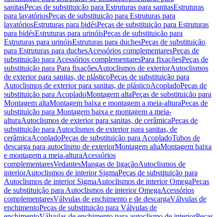
sanitas
Peças de substituição para Estruturas para sanitas
Estruturas
para lavatórios
Peças de substituição para Estruturas para
lavatórios
Estruturas para bidés
Peças de substituição para Estruturas
para bidés
Estruturas para urinóis
Peças de substituição para
Estruturas para urinóis
Estruturas para duches
Peças de substituição
para Estruturas para duches
Acessórios complementares
Peças de
substituição para Acessórios complementares
Para fixações
Peças de
substituição para Para fixações
Autoclismos de exterior
Autoclismos
de exterior para sanitas, de plástico
Peças de substituição para
Autoclismos de exterior para sanitas, de plástico
Acoplado
Peças de
substituição para Acoplado
Montagem alta
Peças de substituição para
Montagem alta
Montagem baixa e montagem a meia-altura
Peças de
substituição para Montagem baixa e montagem a meia-
altura
Autoclismos de exterior para sanitas, de cerâmica
Peças de
substituição para Autoclismos de exterior para sanitas, de
cerâmica
Acoplado
Peças de substituição para Acoplado
Tubos de
descarga para autoclismo de exterior
Montagem alta
Montagem baixa
e montagem a meia-altura
Acessórios
complementares
Vedantes
Mangas de ligação
Autoclismos de
interior
Autoclismos de interior Sigma
Peças de substituição para
Autoclismos de interior Sigma
Autoclismos de interior Omega
Peças
de substituição para Autoclismos de interior Omega
Acessórios
complementares
Válvulas de enchimento e de descarga
Válvulas de
enchimento
Peças de substituição para Válvulas de
enchimento
Válvulas de enchimento para autoclismo de interior
Peças