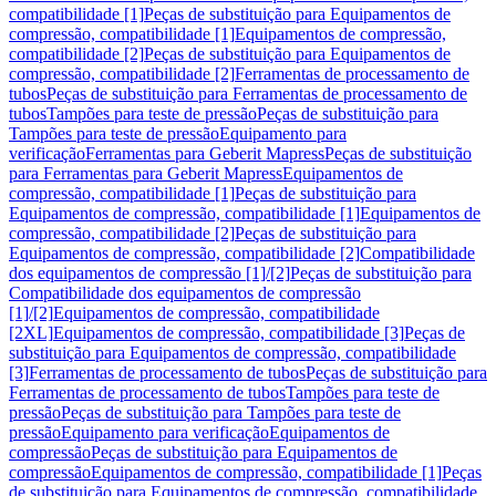
compatibilidade [1]
Peças de substituição para Equipamentos de
compressão, compatibilidade [1]
Equipamentos de compressão,
compatibilidade [2]
Peças de substituição para Equipamentos de
compressão, compatibilidade [2]
Ferramentas de processamento de
tubos
Peças de substituição para Ferramentas de processamento de
tubos
Tampões para teste de pressão
Peças de substituição para
Tampões para teste de pressão
Equipamento para
verificação
Ferramentas para Geberit Mapress
Peças de substituição
para Ferramentas para Geberit Mapress
Equipamentos de
compressão, compatibilidade [1]
Peças de substituição para
Equipamentos de compressão, compatibilidade [1]
Equipamentos de
compressão, compatibilidade [2]
Peças de substituição para
Equipamentos de compressão, compatibilidade [2]
Compatibilidade
dos equipamentos de compressão [1]/[2]
Peças de substituição para
Compatibilidade dos equipamentos de compressão
[1]/[2]
Equipamentos de compressão, compatibilidade
[2XL]
Equipamentos de compressão, compatibilidade [3]
Peças de
substituição para Equipamentos de compressão, compatibilidade
[3]
Ferramentas de processamento de tubos
Peças de substituição para
Ferramentas de processamento de tubos
Tampões para teste de
pressão
Peças de substituição para Tampões para teste de
pressão
Equipamento para verificação
Equipamentos de
compressão
Peças de substituição para Equipamentos de
compressão
Equipamentos de compressão, compatibilidade [1]
Peças
de substituição para Equipamentos de compressão, compatibilidade