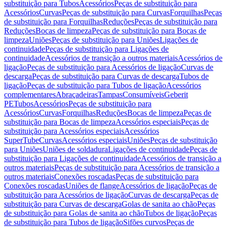
substituição para Tubos
Acessórios
Peças de substituição para
Acessórios
Curvas
Peças de substituição para Curvas
Forquilhas
Peças
de substituição para Forquilhas
Reduções
Peças de substituição para
Reduções
Bocas de limpeza
Peças de substituição para Bocas de
limpeza
Uniões
Peças de substituição para Uniões
Ligações de
continuidade
Peças de substituição para Ligações de
continuidade
Acessórios de transição a outros materiais
Acessórios de
ligação
Peças de substituição para Acessórios de ligação
Curvas de
descarga
Peças de substituição para Curvas de descarga
Tubos de
ligação
Peças de substituição para Tubos de ligação
Acessórios
complementares
Abraçadeiras
Tampas
Consumíveis
Geberit
PE
Tubos
Acessórios
Peças de substituição para
Acessórios
Curvas
Forquilhas
Reduções
Bocas de limpeza
Peças de
substituição para Bocas de limpeza
Acessórios especiais
Peças de
substituição para Acessórios especiais
Acessórios
SuperTube
Curvas
Acessórios especiais
Uniões
Peças de substituição
para Uniões
Uniões de soldadura
Ligações de continuidade
Peças de
substituição para Ligações de continuidade
Acessórios de transição a
outros materiais
Peças de substituição para Acessórios de transição a
outros materiais
Conexões roscadas
Peças de substituição para
Conexões roscadas
Uniões de flange
Acessórios de ligação
Peças de
substituição para Acessórios de ligação
Curvas de descarga
Peças de
substituição para Curvas de descarga
Golas de sanita ao chão
Peças
de substituição para Golas de sanita ao chão
Tubos de ligação
Peças
de substituição para Tubos de ligação
Sifões curvos
Peças de