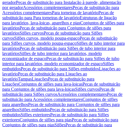
gerador
Peças de substituição para Instalação à parede, alimentação
por gerador
Acessórios complementares
Peças de substituição para
Acessórios complementares
Para torneiras de lavatório
Peças de
substituição para Para torneiras de lavatório
Estruturas de ligação
para lavatórios, lava-loiças, aparelhos e pias
Conjuntos de sifões para
lavatórios
Peças de substituição para Conjuntos de sifões para
lavatórios
Sifões curvos
Peças de substituição para Sifões
curvos
Sifões curvos, modelo poupa-espaço
Peças de substituição
para Sifões curvos, modelo poupa-espaço
Sifões de tubo interior para
lavatórios
Peças de substituição para Sifões de tubo interior para
lavatórios
Sifões de tubo interior para lavatórios, modelo
economizador de espaço
Peças de substituição para Sifões de tubo
interior para lavatórios, modelo economizador de espaço
Sifões
embutidos
Peças de substituição para Sifões embutidos
Ligações ao
lavatório
Peças de substituição para Ligações ao
lavatório
Tampas
Ligações
Peças de substituição para
Ligações
Conjuntos de sifões para lava-loiças
Peças de substituição
para Conjuntos de sifões para lava-loiças
Sifões curvos
Peças de
substituição para Sifões curvos
Acessórios complementares
Peças de
substituição para Acessórios complementares
Conjuntos de sifões
para aparelhos
Peças de substituição para Conjuntos de sifões para
aparelhos
Sifões embutidos
Peças de substituição para Sifões
embutidos
Sifões exteriores
Peças de substituição para Sifões
exteriores
Conjuntos de sifões para pias
Peças de substituição para
Conjuntos de sifões para pias
Sifões
Peças de substituição para