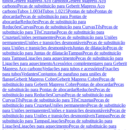
tubos
Geberit Mapress Aço carbono
Geberit Mapress Aço
carbono
Peças de substituição para Geberit Mapress Aço
carbono
Tubos 1.0034
Tubos 1.0215
Pontas de tubo
Pontas de
abocardar
Peças de substituição para Pontas de
abocardar
Reduções
Peças de substituição para
Reduções
Curvas
Peças de substituição para Curvas
Tês
Peças de
substituição para Tês
Cruzetas
Peças de substituição para
Cruzetas
Uniões permanentes
Peças de substituição para Uniões
permanentes
Uniões e transições desmontáveis
Peças de substituição
para Uniões e transições desmontáveis
Juntas de dilatação
Peças de
substituição para Juntas de dilatação
Tampas
Peças de substituição
para Tampas
Ligações para aquecimento
Peças de substituição para
Ligações para aquecimento
Acessórios complementares para Geberit
Mapress Aço carbono
Vedações para tubos e acessórios
Fixações
para tubos
Vedantes
Conjuntos de parafuso para uniões de
flange
Geberit Mapress Cobre
Geberit Mapress Cobre
Peças de
substituição para Geberit Mapress Cobre
Pontas de abocardar
Peças
de substituição para Pontas de abocardar
Reduções
Peças de
substituição para Reduções
Curvas
Peças de substituição para
Curvas
Tês
Peças de substituição para Tês
Cruzetas
Peças de
substituição para Cruzetas
Uniões permanentes
Peças de substituição
para Uniões permanentes
Uniões e transições desmontáveis
Peças de
substituição para Uniões e transições desmontáveis
Tampas
Peças de
substituição para Tampas
Ligações
Peças de substituição para
Ligações
Ligações para aquecimento
Peças de substituição para