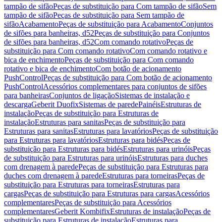
tampão de sifão
Peças de substituição para Com tampão de sifão
Sem
tampão de sifão
Peças de substituição para Sem tampão de
sifão
Acabamento
Peças de substituição para Acabamento
Conjuntos
de sifões para banheiras, d52
Peças de substituição para Conjuntos
de sifões para banheiras, d52
Com comando rotativo
Peças de
substituição para Com comando rotativo
Com comando rotativo e
bica de enchimento
Peças de substituição para Com comando
rotativo e bica de enchimento
Com botão de acionamento
PushControl
Peças de substituição para Com botão de acionamento
PushControl
Acessórios complementares para conjuntos de sifões
para banheiras
Conjuntos de ligação
Sistemas de instalação e
descarga
Geberit Duofix
Sistemas de parede
Painéis
Estruturas de
instalação
Peças de substituição para Estruturas de
instalação
Estruturas para sanitas
Peças de substituição para
Estruturas para sanitas
Estruturas para lavatórios
Peças de substituição
para Estruturas para lavatórios
Estruturas para bidés
Peças de
substituição para Estruturas para bidés
Estruturas para urinóis
Peças
de substituição para Estruturas para urinóis
Estruturas para duches
com drenagem à parede
Peças de substituição para Estruturas para
duches com drenagem à parede
Estruturas para torneiras
Peças de
substituição para Estruturas para torneiras
Estruturas para
cargas
Peças de substituição para Estruturas para cargas
Acessórios
complementares
Peças de substituição para Acessórios
complementares
Geberit Kombifix
Estruturas de instalação
Peças de
substituição para Estruturas de instalação
Estruturas para