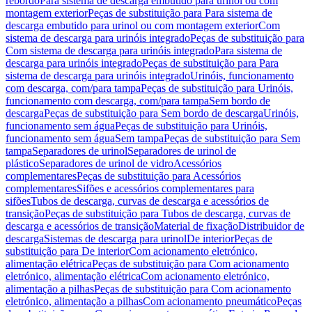
rebordo
Para sistema de descarga embutido para urinol ou com
montagem exterior
Peças de substituição para Para sistema de
descarga embutido para urinol ou com montagem exterior
Com
sistema de descarga para urinóis integrado
Peças de substituição para
Com sistema de descarga para urinóis integrado
Para sistema de
descarga para urinóis integrado
Peças de substituição para Para
sistema de descarga para urinóis integrado
Urinóis, funcionamento
com descarga, com/para tampa
Peças de substituição para Urinóis,
funcionamento com descarga, com/para tampa
Sem bordo de
descarga
Peças de substituição para Sem bordo de descarga
Urinóis,
funcionamento sem água
Peças de substituição para Urinóis,
funcionamento sem água
Sem tampa
Peças de substituição para Sem
tampa
Separadores de urinol
Separadores de urinol de
plástico
Separadores de urinol de vidro
Acessórios
complementares
Peças de substituição para Acessórios
complementares
Sifões e acessórios complementares para
sifões
Tubos de descarga, curvas de descarga e acessórios de
transição
Peças de substituição para Tubos de descarga, curvas de
descarga e acessórios de transição
Material de fixação
Distribuidor de
descarga
Sistemas de descarga para urinol
De interior
Peças de
substituição para De interior
Com acionamento eletrónico,
alimentação elétrica
Peças de substituição para Com acionamento
eletrónico, alimentação elétrica
Com acionamento eletrónico,
alimentação a pilhas
Peças de substituição para Com acionamento
eletrónico, alimentação a pilhas
Com acionamento pneumático
Peças