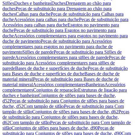
Sifões
Duches e banheiras
Duches
Drenagem ao chão para
duches
Peças de substituição para Drenagem ao chão para
duches
Calhas para duche
Peças de substituição para Calhas para
duche
Acessórios para calhas para duche
Peças de substituição para
Acessórios para calhas para duche
Esgotos no pavimento para
duche
Peças de substituição para Esgotos no pavimento para
duche
Acessórios complementares para esgotos no pavimento para
duche de pavimento
Peças de substituição para Acessórios
complementares para esgotos no pavimento para duche de
pavimento
Sifões de parede
Peças de substituição para Sifões de
parede
Acessórios complementares para sifões de parede
Peças de
substituição para Acessórios complementares para sifões de
parede
Bases de duche e superfícies de duche
Peças de substituição
para Bases de duche e superfícies de duche
Bases de duche de
material mineral
Peças de substituição para Bases de duche de
material mineral
Acessórios complementares
Banheiras
Acessórios
complementares
Conjuntos de reparação
Estruturas de ligação para
duches e banheiras
Conjuntos de sifões para bases de duche,
d52
Peças de substituição para Conjuntos de sifões para bases de
duche, d52
Com tampão de sifão
Peças de substituição para Com
tampão de sifão
Conjuntos de sifões para bases de duche, d62
Peças
de substituição para Conjuntos de sifões para bases de duche,
d62
Com tampão de sifão
Peças de substituição para Com tampão de
sifão
Conjuntos de sifões para bases de duche, d90
Peças de
substituição para Conjuntos de sifões para bases de duche, d90
Com