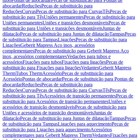
tubo
Pontas de abocardar
Peças de substituição para Pontas de
abocardar
Reduções
Peças de substituição para
Reduções
Curvas
Peças de substituição para Curvas
Tês
Peças de
substituição para Tês
Uniões permanentes
Peças de substituição para
Uniões permanentes
Uniões e transições desmontáveis
Peças de
substituição para Uniões e transições desmontáveis
Juntas de
dilatação
Peças de substituição para Juntas de dilatação
Tampas
Peças
de substituição para Tampas
Ligações
Peças de substituição para
Ligações
Geberit Mapress Aço inox, acessórios
complementares
Peças de substituição para Geberit Mapress Aço
inox, acessórios complementares
Vedações para tubos e
acessórios
Fixações para tubos
Fixações para ligações
Peças de
substituição para Fixações para ligações
Vedantes
Geberit Mapress
Therm
Tubos Therm
Acessório
Peças de substituição para
Acessório
Pontas de abocardar
Peças de substituição para Pontas de
abocardar
Reduções
Peças de substituição para
Reduções
Curvas
Peças de substituição para Curvas
Tês
Peças de
substituição para Tês
Acessórios de transição permanentes
Peças de
substituição para Acessórios de transição permanentes
Uniões e
acessórios de transição desmontáveis
Peças de substituição para
Uniões e acessórios de transição desmontáveis
Juntas de
dilatação
Peças de substituição para Juntas de dilatação
Tampas
Peças
de substituição para Tampas
Ligações para aquecimento
Peças de
substituição para Ligações para aquecimento
Acessórios
complementares para Geberit Mapress Therm
Vedantes
Fixações para