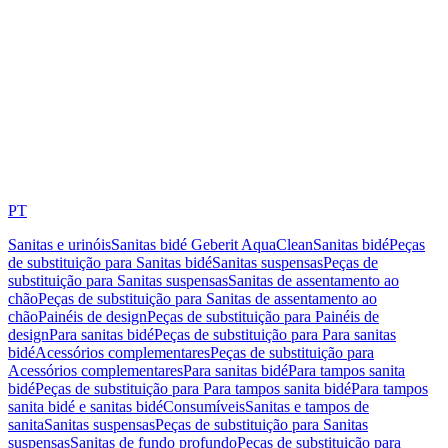
PT
Sanitas e urinóis
Sanitas bidé Geberit AquaClean
Sanitas bidé
Peças
de substituição para Sanitas bidé
Sanitas suspensas
Peças de
substituição para Sanitas suspensas
Sanitas de assentamento ao
chão
Peças de substituição para Sanitas de assentamento ao
chão
Painéis de design
Peças de substituição para Painéis de
design
Para sanitas bidé
Peças de substituição para Para sanitas
bidé
Acessórios complementares
Peças de substituição para
Acessórios complementares
Para sanitas bidé
Para tampos sanita
bidé
Peças de substituição para Para tampos sanita bidé
Para tampos
sanita bidé e sanitas bidé
Consumíveis
Sanitas e tampos de
sanita
Sanitas suspensas
Peças de substituição para Sanitas
suspensas
Sanitas de fundo profundo
Peças de substituição para