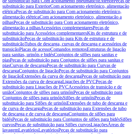
de substituição para Com acionamento pneumático
Exterior
Peças de
substituição para Exterior
Com acionamento eletrónico, alimentação
elétrica
Peças de substituição para Com acionamento eletrónico,
alimentação elétrica
Com acionamento eletrónico, alimentação a
pilhas
Peças de substituição para Com acionamento eletrónico,
alimentação a pilhas
Acessórios complementares
Peças de
substituição para Acessórios complementares
Kits de estrutura e de
substituição
Peças de substituição para Kits de estrutura e de
substituição
Tubos de descarga, curvas de descarga e acessórios de
transição
Placas de acesso
Comandos remotos
Estruturas de ligação
para sanitas, urinóis e bidés
Conjuntos de sifões para sanitas e
pias
Peças de substituição para Conjuntos de sifões para sanitas e
pias
Curvas de descarga
Peças de substituição para Curvas de
descarga
Conjuntos de ligação
Peças de substituição para Conjuntos
de ligação
Extensões da curva de descarga
Peças de substituição para
Extensões da curva de descarga
Ligações de PVC
Peças de
substituição para Ligações de PVC
Acessórios de transição e de
união
Conjuntos de sifões para urinóis
Peças de substituição para
Conjuntos de sifões para urinóis
Sifões de urinóis
Peças de
substituição para Sifões de urinóis
Extensões de tubo de descarga e
de curva de descarga
Peças de substituição para Extensões de tubo
de descarga e de curva de descarga
Conjuntos de sifões para
bidés
Peças de substituição para Conjuntos de sifões para bidés
Sifões
curvos
Peças de substituição para Sifões curvos
Ligações
Áreas de
lavagem
Lavatórios
Lavatórios
Peças de substituição para