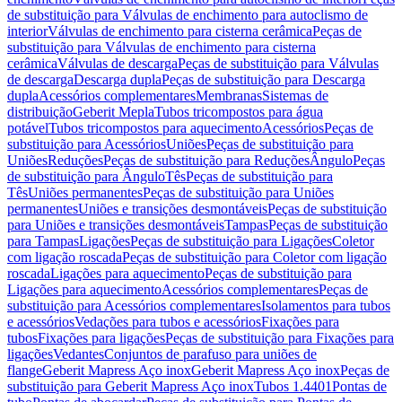
de substituição para Válvulas de enchimento para autoclismo de
interior
Válvulas de enchimento para cisterna cerâmica
Peças de
substituição para Válvulas de enchimento para cisterna
cerâmica
Válvulas de descarga
Peças de substituição para Válvulas
de descarga
Descarga dupla
Peças de substituição para Descarga
dupla
Acessórios complementares
Membranas
Sistemas de
distribuição
Geberit Mepla
Tubos tricompostos para água
potável
Tubos tricompostos para aquecimento
Acessórios
Peças de
substituição para Acessórios
Uniões
Peças de substituição para
Uniões
Reduções
Peças de substituição para Reduções
Ângulo
Peças
de substituição para Ângulo
Tês
Peças de substituição para
Tês
Uniões permanentes
Peças de substituição para Uniões
permanentes
Uniões e transições desmontáveis
Peças de substituição
para Uniões e transições desmontáveis
Tampas
Peças de substituição
para Tampas
Ligações
Peças de substituição para Ligações
Coletor
com ligação roscada
Peças de substituição para Coletor com ligação
roscada
Ligações para aquecimento
Peças de substituição para
Ligações para aquecimento
Acessórios complementares
Peças de
substituição para Acessórios complementares
Isolamentos para tubos
e acessórios
Vedações para tubos e acessórios
Fixações para
tubos
Fixações para ligações
Peças de substituição para Fixações para
ligações
Vedantes
Conjuntos de parafuso para uniões de
flange
Geberit Mapress Aço inox
Geberit Mapress Aço inox
Peças de
substituição para Geberit Mapress Aço inox
Tubos 1.4401
Pontas de