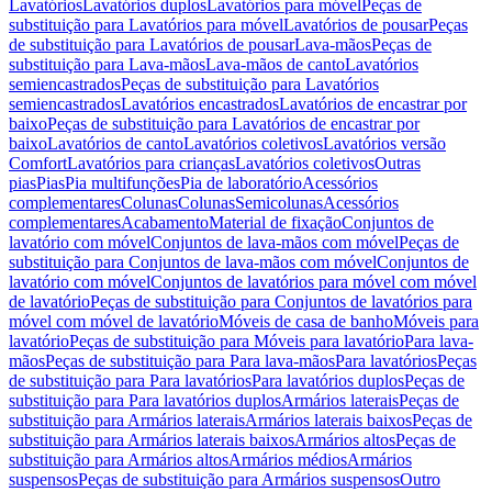
Lavatórios
Lavatórios duplos
Lavatórios para móvel
Peças de
substituição para Lavatórios para móvel
Lavatórios de pousar
Peças
de substituição para Lavatórios de pousar
Lava-mãos
Peças de
substituição para Lava-mãos
Lava-mãos de canto
Lavatórios
semiencastrados
Peças de substituição para Lavatórios
semiencastrados
Lavatórios encastrados
Lavatórios de encastrar por
baixo
Peças de substituição para Lavatórios de encastrar por
baixo
Lavatórios de canto
Lavatórios coletivos
Lavatórios versão
Comfort
Lavatórios para crianças
Lavatórios coletivos
Outras
pias
Pias
Pia multifunções
Pia de laboratório
Acessórios
complementares
Colunas
Colunas
Semicolunas
Acessórios
complementares
Acabamento
Material de fixação
Conjuntos de
lavatório com móvel
Conjuntos de lava-mãos com móvel
Peças de
substituição para Conjuntos de lava-mãos com móvel
Conjuntos de
lavatório com móvel
Conjuntos de lavatórios para móvel com móvel
de lavatório
Peças de substituição para Conjuntos de lavatórios para
móvel com móvel de lavatório
Móveis de casa de banho
Móveis para
lavatório
Peças de substituição para Móveis para lavatório
Para lava-
mãos
Peças de substituição para Para lava-mãos
Para lavatórios
Peças
de substituição para Para lavatórios
Para lavatórios duplos
Peças de
substituição para Para lavatórios duplos
Armários laterais
Peças de
substituição para Armários laterais
Armários laterais baixos
Peças de
substituição para Armários laterais baixos
Armários altos
Peças de
substituição para Armários altos
Armários médios
Armários
suspensos
Peças de substituição para Armários suspensos
Outro