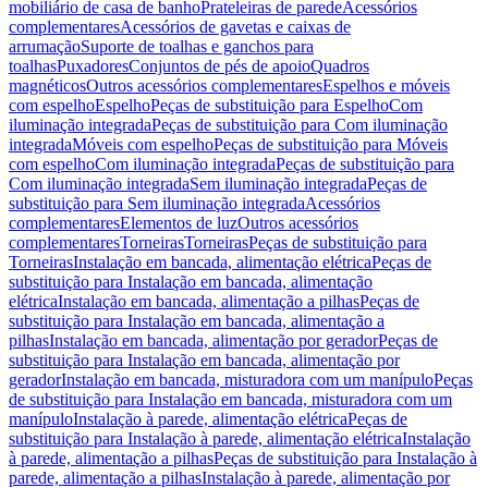
mobiliário de casa de banho
Prateleiras de parede
Acessórios
complementares
Acessórios de gavetas e caixas de
arrumação
Suporte de toalhas e ganchos para
toalhas
Puxadores
Conjuntos de pés de apoio
Quadros
magnéticos
Outros acessórios complementares
Espelhos e móveis
com espelho
Espelho
Peças de substituição para Espelho
Com
iluminação integrada
Peças de substituição para Com iluminação
integrada
Móveis com espelho
Peças de substituição para Móveis
com espelho
Com iluminação integrada
Peças de substituição para
Com iluminação integrada
Sem iluminação integrada
Peças de
substituição para Sem iluminação integrada
Acessórios
complementares
Elementos de luz
Outros acessórios
complementares
Torneiras
Torneiras
Peças de substituição para
Torneiras
Instalação em bancada, alimentação elétrica
Peças de
substituição para Instalação em bancada, alimentação
elétrica
Instalação em bancada, alimentação a pilhas
Peças de
substituição para Instalação em bancada, alimentação a
pilhas
Instalação em bancada, alimentação por gerador
Peças de
substituição para Instalação em bancada, alimentação por
gerador
Instalação em bancada, misturadora com um manípulo
Peças
de substituição para Instalação em bancada, misturadora com um
manípulo
Instalação à parede, alimentação elétrica
Peças de
substituição para Instalação à parede, alimentação elétrica
Instalação
à parede, alimentação a pilhas
Peças de substituição para Instalação à
parede, alimentação a pilhas
Instalação à parede, alimentação por