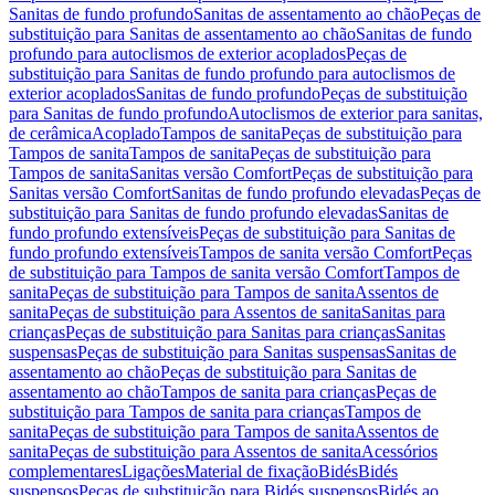
Sanitas de fundo profundo
Sanitas de assentamento ao chão
Peças de
substituição para Sanitas de assentamento ao chão
Sanitas de fundo
profundo para autoclismos de exterior acoplados
Peças de
substituição para Sanitas de fundo profundo para autoclismos de
exterior acoplados
Sanitas de fundo profundo
Peças de substituição
para Sanitas de fundo profundo
Autoclismos de exterior para sanitas,
de cerâmica
Acoplado
Tampos de sanita
Peças de substituição para
Tampos de sanita
Tampos de sanita
Peças de substituição para
Tampos de sanita
Sanitas versão Comfort
Peças de substituição para
Sanitas versão Comfort
Sanitas de fundo profundo elevadas
Peças de
substituição para Sanitas de fundo profundo elevadas
Sanitas de
fundo profundo extensíveis
Peças de substituição para Sanitas de
fundo profundo extensíveis
Tampos de sanita versão Comfort
Peças
de substituição para Tampos de sanita versão Comfort
Tampos de
sanita
Peças de substituição para Tampos de sanita
Assentos de
sanita
Peças de substituição para Assentos de sanita
Sanitas para
crianças
Peças de substituição para Sanitas para crianças
Sanitas
suspensas
Peças de substituição para Sanitas suspensas
Sanitas de
assentamento ao chão
Peças de substituição para Sanitas de
assentamento ao chão
Tampos de sanita para crianças
Peças de
substituição para Tampos de sanita para crianças
Tampos de
sanita
Peças de substituição para Tampos de sanita
Assentos de
sanita
Peças de substituição para Assentos de sanita
Acessórios
complementares
Ligações
Material de fixação
Bidés
Bidés
suspensos
Peças de substituição para Bidés suspensos
Bidés ao