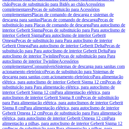
chão
Peças de substituição para Bidés ao chão
Acessórios
complementares
Peças de substituição para Acessórios
complementares
Placas de comando de descarga e sistemas de
descarga para sanitas
Placas de comando de descarga
Peças de
substituição para Placas de comando de descarga
Para autoclismo de
interior Geberit Sigma
Peças de substituição para Para autoclismo de
interior Geberit Sigma
Para autoclismo de interior Geberit
Omega
Peças de substituição para Para autoclismo de interior
Geberit Omega
Para autoclismo de interior Geberit Delta
Peças de
substituição para Para autoclismo de interior Geberit Delta
Para
autoclismo de interior Twinline
Peças de substituição para Para
autoclismo de interior Twinline
Acessórios
complementares
Consumíveis
Sistemas de descarga para sanitas com
acionamento eletrónico
Peças de substituição para Sistemas de
descarga para sanitas com acionamento eletrónico
Para alimentação
elétrica, para autoclismo de interior Geberit Sigma 12 cm
Peças de
substituição para Para alimentação elétrica, para autoclismo de
interior Geberit Sigma 12 cm
Para alimentação elétrica, para
autoclismos de interior Geberit Sigma 8 cm
Peças de substituição
para Para alimentação elétrica, para autoclismos de interior Geberit
Sigma 8 cm
Para alimentação elétrica, para autoclismo de interior
Geberit Omega 12 cm
Peças de substituição para Para alimentação
elétrica, para autoclismo de interior Geberit Omega 12 cm
Para
alimentação a pilhas, para autoclismo de interior Geberit Sigma 12
cm
Peças de substituição para Para alimentação a pilhas, para