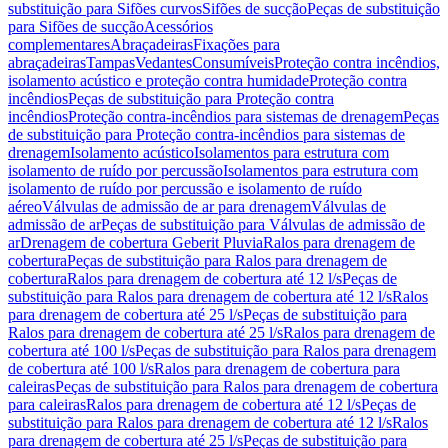
substituição para Sifões curvos
Sifões de sucção
Peças de substituição
para Sifões de sucção
Acessórios
complementares
Abraçadeiras
Fixações para
abraçadeiras
Tampas
Vedantes
Consumíveis
Proteção contra incêndios,
isolamento acústico e proteção contra humidade
Proteção contra
incêndios
Peças de substituição para Proteção contra
incêndios
Proteção contra-incêndios para sistemas de drenagem
Peças
de substituição para Proteção contra-incêndios para sistemas de
drenagem
Isolamento acústico
Isolamentos para estrutura com
isolamento de ruído por percussão
Isolamentos para estrutura com
isolamento de ruído por percussão e isolamento de ruído
aéreo
Válvulas de admissão de ar para drenagem
Válvulas de
admissão de ar
Peças de substituição para Válvulas de admissão de
ar
Drenagem de cobertura Geberit Pluvia
Ralos para drenagem de
cobertura
Peças de substituição para Ralos para drenagem de
cobertura
Ralos para drenagem de cobertura até 12 l/s
Peças de
substituição para Ralos para drenagem de cobertura até 12 l/s
Ralos
para drenagem de cobertura até 25 l/s
Peças de substituição para
Ralos para drenagem de cobertura até 25 l/s
Ralos para drenagem de
cobertura até 100 l/s
Peças de substituição para Ralos para drenagem
de cobertura até 100 l/s
Ralos para drenagem de cobertura para
caleiras
Peças de substituição para Ralos para drenagem de cobertura
para caleiras
Ralos para drenagem de cobertura até 12 l/s
Peças de
substituição para Ralos para drenagem de cobertura até 12 l/s
Ralos
para drenagem de cobertura até 25 l/s
Peças de substituição para