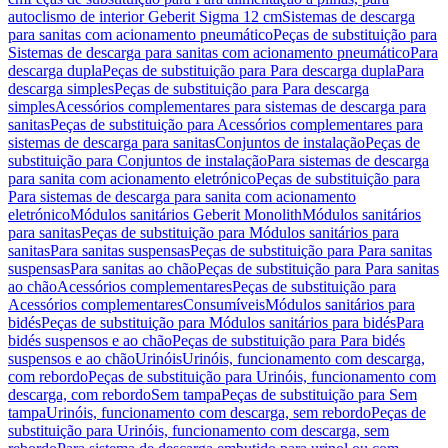
autoclismo de interior Geberit Sigma 12 cm
Sistemas de descarga
para sanitas com acionamento pneumático
Peças de substituição para
Sistemas de descarga para sanitas com acionamento pneumático
Para
descarga dupla
Peças de substituição para Para descarga dupla
Para
descarga simples
Peças de substituição para Para descarga
simples
Acessórios complementares para sistemas de descarga para
sanitas
Peças de substituição para Acessórios complementares para
sistemas de descarga para sanitas
Conjuntos de instalação
Peças de
substituição para Conjuntos de instalação
Para sistemas de descarga
para sanita com acionamento eletrónico
Peças de substituição para
Para sistemas de descarga para sanita com acionamento
eletrónico
Módulos sanitários Geberit Monolith
Módulos sanitários
para sanitas
Peças de substituição para Módulos sanitários para
sanitas
Para sanitas suspensas
Peças de substituição para Para sanitas
suspensas
Para sanitas ao chão
Peças de substituição para Para sanitas
ao chão
Acessórios complementares
Peças de substituição para
Acessórios complementares
Consumíveis
Módulos sanitários para
bidés
Peças de substituição para Módulos sanitários para bidés
Para
bidés suspensos e ao chão
Peças de substituição para Para bidés
suspensos e ao chão
Urinóis
Urinóis, funcionamento com descarga,
com rebordo
Peças de substituição para Urinóis, funcionamento com
descarga, com rebordo
Sem tampa
Peças de substituição para Sem
tampa
Urinóis, funcionamento com descarga, sem rebordo
Peças de
substituição para Urinóis, funcionamento com descarga, sem