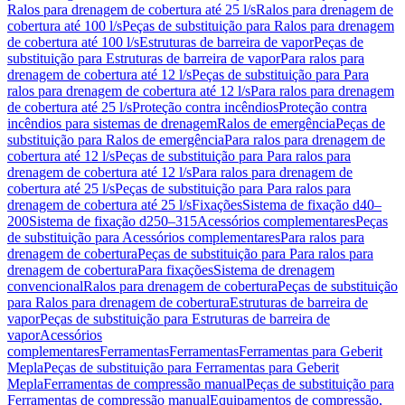
Ralos para drenagem de cobertura até 25 l/s
Ralos para drenagem de
cobertura até 100 l/s
Peças de substituição para Ralos para drenagem
de cobertura até 100 l/s
Estruturas de barreira de vapor
Peças de
substituição para Estruturas de barreira de vapor
Para ralos para
drenagem de cobertura até 12 l/s
Peças de substituição para Para
ralos para drenagem de cobertura até 12 l/s
Para ralos para drenagem
de cobertura até 25 l/s
Proteção contra incêndios
Proteção contra
incêndios para sistemas de drenagem
Ralos de emergência
Peças de
substituição para Ralos de emergência
Para ralos para drenagem de
cobertura até 12 l/s
Peças de substituição para Para ralos para
drenagem de cobertura até 12 l/s
Para ralos para drenagem de
cobertura até 25 l/s
Peças de substituição para Para ralos para
drenagem de cobertura até 25 l/s
Fixações
Sistema de fixação d40–
200
Sistema de fixação d250–315
Acessórios complementares
Peças
de substituição para Acessórios complementares
Para ralos para
drenagem de cobertura
Peças de substituição para Para ralos para
drenagem de cobertura
Para fixações
Sistema de drenagem
convencional
Ralos para drenagem de cobertura
Peças de substituição
para Ralos para drenagem de cobertura
Estruturas de barreira de
vapor
Peças de substituição para Estruturas de barreira de
vapor
Acessórios
complementares
Ferramentas
Ferramentas
Ferramentas para Geberit
Mepla
Peças de substituição para Ferramentas para Geberit
Mepla
Ferramentas de compressão manual
Peças de substituição para
Ferramentas de compressão manual
Equipamentos de compressão,