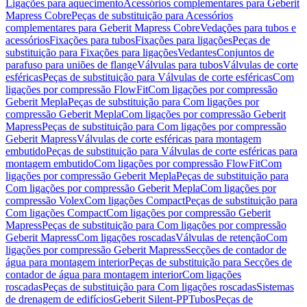
Ligações para aquecimento
Acessórios complementares para Geberit
Mapress Cobre
Peças de substituição para Acessórios
complementares para Geberit Mapress Cobre
Vedações para tubos e
acessórios
Fixações para tubos
Fixações para ligações
Peças de
substituição para Fixações para ligações
Vedantes
Conjuntos de
parafuso para uniões de flange
Válvulas para tubos
Válvulas de corte
esféricas
Peças de substituição para Válvulas de corte esféricas
Com
ligações por compressão FlowFit
Com ligações por compressão
Geberit Mepla
Peças de substituição para Com ligações por
compressão Geberit Mepla
Com ligações por compressão Geberit
Mapress
Peças de substituição para Com ligações por compressão
Geberit Mapress
Válvulas de corte esféricas para montagem
embutido
Peças de substituição para Válvulas de corte esféricas para
montagem embutido
Com ligações por compressão FlowFit
Com
ligações por compressão Geberit Mepla
Peças de substituição para
Com ligações por compressão Geberit Mepla
Com ligações por
compressão Volex
Com ligações Compact
Peças de substituição para
Com ligações Compact
Com ligações por compressão Geberit
Mapress
Peças de substituição para Com ligações por compressão
Geberit Mapress
Com ligações roscadas
Válvulas de retenção
Com
ligações por compressão Geberit Mapress
Secções de contador de
água para montagem interior
Peças de substituição para Secções de
contador de água para montagem interior
Com ligações
roscadas
Peças de substituição para Com ligações roscadas
Sistemas
de drenagem de edifícios
Geberit Silent-PP
Tubos
Peças de