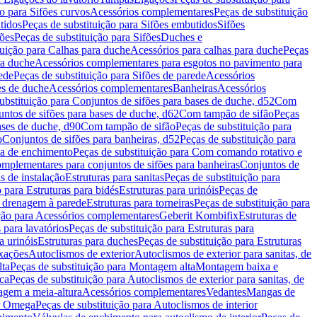
ão para Sifões curvos
Acessórios complementares
Peças de substituição
tidos
Peças de substituição para Sifões embutidos
Sifões
fões
Peças de substituição para Sifões
Duches e
tuição para Calhas para duche
Acessórios para calhas para duche
Peças
ra duche
Acessórios complementares para esgotos no pavimento para
ede
Peças de substituição para Sifões de parede
Acessórios
es de duche
Acessórios complementares
Banheiras
Acessórios
ubstituição para Conjuntos de sifões para bases de duche, d52
Com
untos de sifões para bases de duche, d62
Com tampão de sifão
Peças
ases de duche, d90
Com tampão de sifão
Peças de substituição para
o
Conjuntos de sifões para banheiras, d52
Peças de substituição para
a de enchimento
Peças de substituição para Com comando rotativo e
mplementares para conjuntos de sifões para banheiras
Conjuntos de
s de instalação
Estruturas para sanitas
Peças de substituição para
 para Estruturas para bidés
Estruturas para urinóis
Peças de
m drenagem à parede
Estruturas para torneiras
Peças de substituição para
ição para Acessórios complementares
Geberit Kombifix
Estruturas de
 para lavatórios
Peças de substituição para Estruturas para
a urinóis
Estruturas para duches
Peças de substituição para Estruturas
ixações
Autoclismos de exterior
Autoclismos de exterior para sanitas, de
ta
Peças de substituição para Montagem alta
Montagem baixa e
ica
Peças de substituição para Autoclismos de exterior para sanitas, de
gem a meia-altura
Acessórios complementares
Vedantes
Mangas de
or Omega
Peças de substituição para Autoclismos de interior