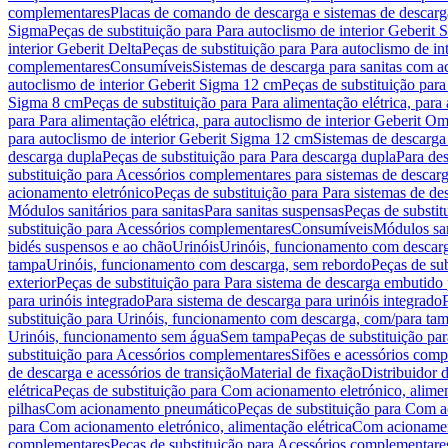
complementares
Placas de comando de descarga e sistemas de descarga
Sigma
Peças de substituição para Para autoclismo de interior Geberit 
interior Geberit Delta
Peças de substituição para Para autoclismo de in
complementares
Consumíveis
Sistemas de descarga para sanitas com a
autoclismo de interior Geberit Sigma 12 cm
Peças de substituição para
Sigma 8 cm
Peças de substituição para Para alimentação elétrica, para
para Para alimentação elétrica, para autoclismo de interior Geberit 
para autoclismo de interior Geberit Sigma 12 cm
Sistemas de descarga
descarga dupla
Peças de substituição para Para descarga dupla
Para de
substituição para Acessórios complementares para sistemas de descarg
acionamento eletrónico
Peças de substituição para Para sistemas de d
Módulos sanitários para sanitas
Para sanitas suspensas
Peças de substit
substituição para Acessórios complementares
Consumíveis
Módulos san
bidés suspensos e ao chão
Urinóis
Urinóis, funcionamento com descar
tampa
Urinóis, funcionamento com descarga, sem rebordo
Peças de su
exterior
Peças de substituição para Para sistema de descarga embutido
para urinóis integrado
Para sistema de descarga para urinóis integrado
substituição para Urinóis, funcionamento com descarga, com/para ta
Urinóis, funcionamento sem água
Sem tampa
Peças de substituição p
substituição para Acessórios complementares
Sifões e acessórios comp
de descarga e acessórios de transição
Material de fixação
Distribuidor 
elétrica
Peças de substituição para Com acionamento eletrónico, alimen
pilhas
Com acionamento pneumático
Peças de substituição para Com 
para Com acionamento eletrónico, alimentação elétrica
Com acionament
complementares
Peças de substituição para Acessórios complementare