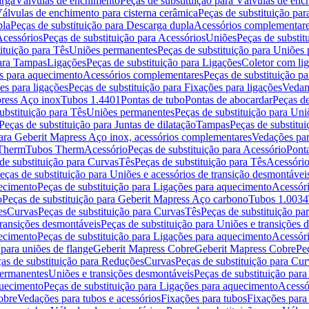
arga
Válvulas de enchimento
Peças de substituição para Válvulas de en
álvulas de enchimento para cisterna cerâmica
Peças de substituição par
pla
Peças de substituição para Descarga dupla
Acessórios complementar
cessórios
Peças de substituição para Acessórios
Uniões
Peças de substit
ituição para Tês
Uniões permanentes
Peças de substituição para Uniões
para Tampas
Ligações
Peças de substituição para Ligações
Coletor com li
es para aquecimento
Acessórios complementares
Peças de substituição p
es para ligações
Peças de substituição para Fixações para ligações
Vedan
press Aço inox
Tubos 1.4401
Pontas de tubo
Pontas de abocardar
Peças de
ubstituição para Tês
Uniões permanentes
Peças de substituição para Un
Peças de substituição para Juntas de dilatação
Tampas
Peças de substitu
para Geberit Mapress Aço inox, acessórios complementares
Vedações par
 Therm
Tubos Therm
Acessório
Peças de substituição para Acessório
Pont
de substituição para Curvas
Tês
Peças de substituição para Tês
Acessório
eças de substituição para Uniões e acessórios de transição desmontávei
ecimento
Peças de substituição para Ligações para aquecimento
Acessór
o
Peças de substituição para Geberit Mapress Aço carbono
Tubos 1.0034
es
Curvas
Peças de substituição para Curvas
Tês
Peças de substituição pa
transições desmontáveis
Peças de substituição para Uniões e transições 
ecimento
Peças de substituição para Ligações para aquecimento
Acessór
para uniões de flange
Geberit Mapress Cobre
Geberit Mapress Cobre
Pe
as de substituição para Reduções
Curvas
Peças de substituição para Cur
permanentes
Uniões e transições desmontáveis
Peças de substituição par
quecimento
Peças de substituição para Ligações para aquecimento
Acessó
obre
Vedações para tubos e acessórios
Fixações para tubos
Fixações para