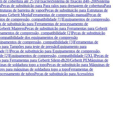
m de cobertura até 25 l/s
Fixações
Sistema de fixação d40–200
Sistema
a
Peças de substituição para Para ralos para drenagem de cobertura
Para
truturas de barreira de vapor
Peças de substituição para Estruturas de
 para Geberit Mepla
Ferramentas de compressão manual
Peças de
tos de compressão, compatibilidade [1]
Equipamentos de compressão,
s de substituição para Ferramentas de processamento de
Geberit Mapress
Peças de substituição para Ferramentas para Geberit
pamentos de compressão, compatibilidade [2]
Peças de substituição
 Compatibilidade dos equipamentos de compressão
uipamentos de compressão, compatibilidade [3]
Ferramentas de
o para Tampões para teste de pressão
Equipamento para
de [1]
Peças de substituição para Equipamentos de compressão,
de [2]
Equipamentos de compressão, compatibilidade [2XL]
Peças de
o para Ferramentas para Geberit Silent-db20/Geberit PE
Máquinas de
nas de soldadura topo a topo
Peças de substituição para Máquinas de
res para máquinas de soldadura topo a topo
Ferramentas de
rocessamento de tubos
Peças de substituição para Acessórios