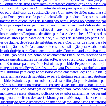
a Conjuntos de sifões para lava-loiças
Sifões curvos
Peças de substituiç
ças de substituição para Conjuntos de sifões para aparelhos
Sifões embu
ões para pias
Peças de substituição para Conjuntos de sifões para pias
Si
o para Drenagem ao chão para duches
Calhas para duche
Peças de substi
imento para duche
Peças de substituição para Esgotos no pavimento pa
tares para esgotos no pavimento para duche de pavimento
Sifões de par
sórios complementares para sifões de parede
Bases de duche e superfíci
ches e banheiras
Conjuntos de sifões para bases de duche, d52
Peças de s
tos de sifões para bases de duche, d62
Peças de substituição para Conj
ses de duche, d90
Peças de substituição para Conjuntos de sifões para b
 Sem tampão de sifão
Acabamento
Peças de substituição para Acabament
de substituição para Com comando rotativo
Com comando rotativo e bic
substituição para Com botão de acionamento PushControl
Acessórios co
arede
Painéis
Estruturas de instalação
Peças de substituição para Estrutura
para Estruturas para lavatórios
Estruturas para bidés
Peças de substituição
renagem à parede
Peças de substituição para Estruturas para duches co
ra Estruturas para cargas
Acessórios complementares
Peças de substitu
 para sanitas
Peças de substituição para Estruturas para sanitas
Estruturas
ara bidés
Estruturas para urinóis
Peças de substituição para Estruturas par
cessórios complementares
Para fixações
Peças de substituição para Para f
, de plástico
Acoplado
Peças de substituição para Acoplado
Montagem al
 montagem a meia-altura
Autoclismos de exterior para sanitas, de cerâm
rga para autoclismo de exterior
Montagem alta
Montagem baixa e monta
 substituição para Autoclismos de interior Sigma
Autoclismos de interi