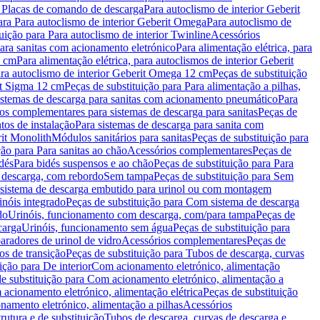
a Placas de comando de descarga
Para autoclismo de interior Geberit
ara Para autoclismo de interior Geberit Omega
Para autoclismo de
uição para Para autoclismo de interior Twinline
Acessórios
para sanitas com acionamento eletrónico
Para alimentação elétrica, para
2 cm
Para alimentação elétrica, para autoclismos de interior Geberit
para autoclismo de interior Geberit Omega 12 cm
Peças de substituição
rit Sigma 12 cm
Peças de substituição para Para alimentação a pilhas,
Sistemas de descarga para sanitas com acionamento pneumático
Para
os complementares para sistemas de descarga para sanitas
Peças de
tos de instalação
Para sistemas de descarga para sanita com
it Monolith
Módulos sanitários para sanitas
Peças de substituição para
ção para Para sanitas ao chão
Acessórios complementares
Peças de
dés
Para bidés suspensos e ao chão
Peças de substituição para Para
 descarga, com rebordo
Sem tampa
Peças de substituição para Sem
 sistema de descarga embutido para urinol ou com montagem
inóis integrado
Peças de substituição para Com sistema de descarga
do
Urinóis, funcionamento com descarga, com/para tampa
Peças de
carga
Urinóis, funcionamento sem água
Peças de substituição para
aradores de urinol de vidro
Acessórios complementares
Peças de
os de transição
Peças de substituição para Tubos de descarga, curvas
ição para De interior
Com acionamento eletrónico, alimentação
e substituição para Com acionamento eletrónico, alimentação a
acionamento eletrónico, alimentação elétrica
Peças de substituição
namento eletrónico, alimentação a pilhas
Acessórios
rutura e de substituição
Tubos de descarga, curvas de descarga e