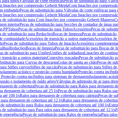
s para tubos
Válvulas de corte esféricas
Peças de substituição para Válvul
om ligações por compressão Geberit Mepla
Com ligações por compressão
gem embutido
Peças de substituição para Válvulas de corte esféricas pa
om ligações por compressão Geberit Mepla
Com ligações por compressã
s de substituição para Com ligações por compressão Geberit Mapress
Co
gem interior
Peças de substituição para Secções de contador de água pa
nt-PP
Tubos
Peças de substituição para Tubos
Acessórios
Peças de substit
s de substituição para Reduções
Bocas de limpeza
Peças de substituição
de continuidade
Acessórios de transição a outros materiais
Acessórios de
ão
Peças de substituição para Tubos de ligação
Acessórios complementa
uilhas
Reduções
Bocas de limpeza
Peças de substituição para Bocas de 
as de substituição para Uniões
Uniões de soldadura
Ligações de continu
 transição a outros materiais
Conexões roscadas
Peças de substituição 
bstituição para Curvas de descarga
Golas de sanita ao chão
Peças de sub
 para Sifões curvos
Sifões de sucção
Peças de substituição para Sifões de
 isolamento acústico e proteção contra humidade
Proteção contra incêndi
a Proteção contra-incêndios para sistemas de drenagem
Isolamento acúst
cussão e isolamento de ruído aéreo
Válvulas de admissão de ar para dr
renagem de cobertura
Peças de substituição para Ralos para drenagem d
ra drenagem de cobertura até 25 l/s
Peças de substituição para Ralos par
 até 100 l/s
Ralos para drenagem de cobertura para caleiras
Peças de su
 para drenagem de cobertura até 12 l/s
Ralos para drenagem de cobertura
 de substituição para Ralos para drenagem de cobertura até 100 l/s
Estru
 de substituição para Para ralos para drenagem de cobertura até 12 l/s
P
de emergência
Peças de substituição para Ralos de emergência
Para ralos