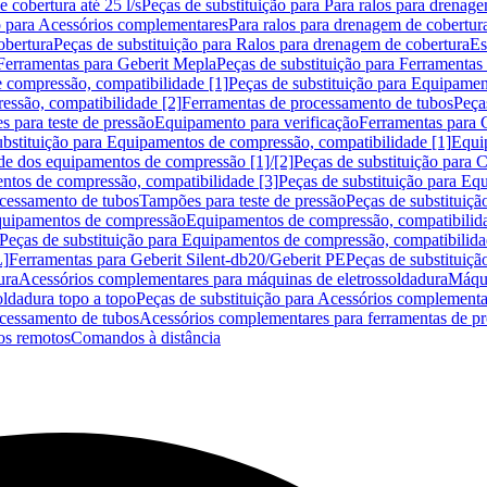
 cobertura até 25 l/s
Peças de substituição para Para ralos para drenage
o para Acessórios complementares
Para ralos para drenagem de cobertur
obertura
Peças de substituição para Ralos para drenagem de cobertura
Es
Ferramentas para Geberit Mepla
Peças de substituição para Ferramentas
 compressão, compatibilidade [1]
Peças de substituição para Equipamen
essão, compatibilidade [2]
Ferramentas de processamento de tubos
Peça
s para teste de pressão
Equipamento para verificação
Ferramentas para 
ubstituição para Equipamentos de compressão, compatibilidade [1]
Equi
de dos equipamentos de compressão [1]/[2]
Peças de substituição para
tos de compressão, compatibilidade [3]
Peças de substituição para Eq
ocessamento de tubos
Tampões para teste de pressão
Peças de substituiçã
Equipamentos de compressão
Equipamentos de compressão, compatibilida
Peças de substituição para Equipamentos de compressão, compatibilida
L]
Ferramentas para Geberit Silent-db20/Geberit PE
Peças de substituiçã
ura
Acessórios complementares para máquinas de eletrossoldadura
Máqui
ldadura topo a topo
Peças de substituição para Acessórios complementa
ocessamento de tubos
Acessórios complementares para ferramentas de p
s remotos
Comandos à distância