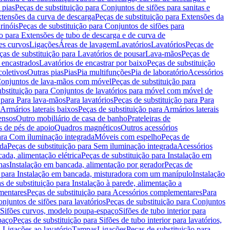
 pias
Peças de substituição para Conjuntos de sifões para sanitas e
tensões da curva de descarga
Peças de substituição para Extensões da
rinóis
Peças de substituição para Conjuntos de sifões para
ão para Extensões de tubo de descarga e de curva de
ões curvos
Ligações
Áreas de lavagem
Lavatórios
Lavatórios
Peças de
ças de substituição para Lavatórios de pousar
Lava-mãos
Peças de
 encastrados
Lavatórios de encastrar por baixo
Peças de substituição
coletivos
Outras pias
Pias
Pia multifunções
Pia de laboratório
Acessórios
onjuntos de lava-mãos com móvel
Peças de substituição para
ubstituição para Conjuntos de lavatórios para móvel com móvel de
 para Para lava-mãos
Para lavatórios
Peças de substituição para Para
Armários laterais baixos
Peças de substituição para Armários laterais
ensos
Outro mobiliário de casa de banho
Prateleiras de
 de pés de apoio
Quadros magnéticos
Outros acessórios
para Com iluminação integrada
Móveis com espelho
Peças de
ada
Peças de substituição para Sem iluminação integrada
Acessórios
ada, alimentação elétrica
Peças de substituição para Instalação em
has
Instalação em bancada, alimentação por gerador
Peças de
o para Instalação em bancada, misturadora com um manípulo
Instalação
s de substituição para Instalação à parede, alimentação a
mentares
Peças de substituição para Acessórios complementares
Para
njuntos de sifões para lavatórios
Peças de substituição para Conjuntos
a Sifões curvos, modelo poupa-espaço
Sifões de tubo interior para
paço
Peças de substituição para Sifões de tubo interior para lavatórios,
a Ligações ao lavatório
Tampas
Ligações
Peças de substituição para