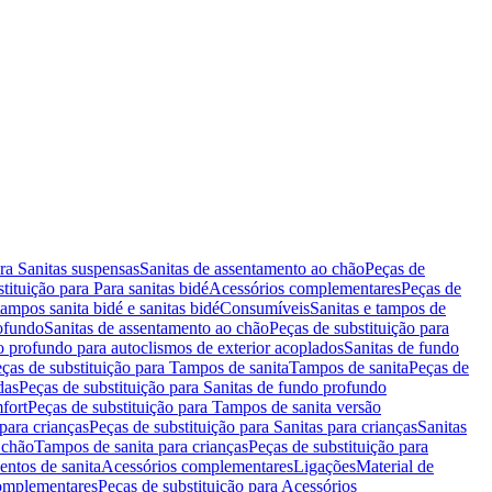
ara Sanitas suspensas
Sanitas de assentamento ao chão
Peças de
tituição para Para sanitas bidé
Acessórios complementares
Peças de
tampos sanita bidé e sanitas bidé
Consumíveis
Sanitas e tampos de
rofundo
Sanitas de assentamento ao chão
Peças de substituição para
o profundo para autoclismos de exterior acoplados
Sanitas de fundo
ças de substituição para Tampos de sanita
Tampos de sanita
Peças de
das
Peças de substituição para Sanitas de fundo profundo
fort
Peças de substituição para Tampos de sanita versão
para crianças
Peças de substituição para Sanitas para crianças
Sanitas
 chão
Tampos de sanita para crianças
Peças de substituição para
entos de sanita
Acessórios complementares
Ligações
Material de
omplementares
Peças de substituição para Acessórios