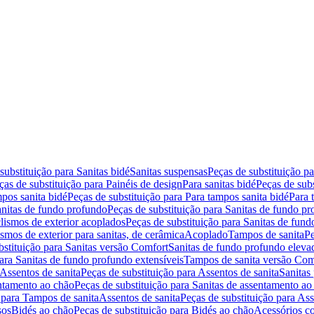
substituição para Sanitas bidé
Sanitas suspensas
Peças de substituição p
ças de substituição para Painéis de design
Para sanitas bidé
Peças de subs
pos sanita bidé
Peças de substituição para Para tampos sanita bidé
Para 
nitas de fundo profundo
Peças de substituição para Sanitas de fundo p
lismos de exterior acoplados
Peças de substituição para Sanitas de fund
smos de exterior para sanitas, de cerâmica
Acoplado
Tampos de sanita
Pe
bstituição para Sanitas versão Comfort
Sanitas de fundo profundo eleva
para Sanitas de fundo profundo extensíveis
Tampos de sanita versão Com
Assentos de sanita
Peças de substituição para Assentos de sanita
Sanitas 
entamento ao chão
Peças de substituição para Sanitas de assentamento ao
 para Tampos de sanita
Assentos de sanita
Peças de substituição para Ass
sos
Bidés ao chão
Peças de substituição para Bidés ao chão
Acessórios c