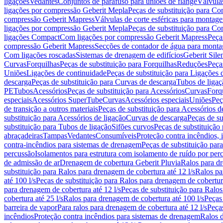
ligações
Vedantes
Conjuntos de parafuso para uniões de flange
Válvula
ligações por compressão Geberit Mepla
Peças de substituição para C
compressão Geberit Mapress
Válvulas de corte esféricas para monta
ligações por compressão Geberit Mepla
Peças de substituição para C
ligações Compact
Com ligações por compressão Geberit Mapress
Peça
compressão Geberit Mapress
Secções de contador de água para monta
Com ligações roscadas
Sistemas de drenagem de edifícios
Geberit Sile
Curvas
Forquilhas
Peças de substituição para Forquilhas
Reduções
Peça
Uniões
Ligações de continuidade
Peças de substituição para Ligações 
descarga
Peças de substituição para Curvas de descarga
Tubos de ligaç
PE
Tubos
Acessórios
Peças de substituição para Acessórios
Curvas
Forq
especiais
Acessórios SuperTube
Curvas
Acessórios especiais
Uniões
Peç
de transição a outros materiais
Peças de substituição para Acessórios de
substituição para Acessórios de ligação
Curvas de descarga
Peças de su
substituição para Tubos de ligação
Sifões curvos
Peças de substituição
abraçadeiras
Tampas
Vedantes
Consumíveis
Proteção contra incêndios,
contra-incêndios para sistemas de drenagem
Peças de substituição par
percussão
Isolamentos para estrutura com isolamento de ruído por per
de admissão de ar
Drenagem de cobertura Geberit Pluvia
Ralos para d
substituição para Ralos para drenagem de cobertura até 12 l/s
Ralos pa
até 100 l/s
Peças de substituição para Ralos para drenagem de cobertura
para drenagem de cobertura até 12 l/s
Peças de substituição para Ralos
cobertura até 25 l/s
Ralos para drenagem de cobertura até 100 l/s
Peças
barreira de vapor
Para ralos para drenagem de cobertura até 12 l/s
Peças
incêndios
Proteção contra incêndios para sistemas de drenagem
Ralos 