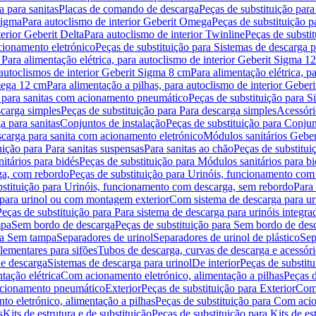
 para sanitas
Placas de comando de descarga
Peças de substituição par
Sigma
Para autoclismo de interior Geberit Omega
Peças de substituição p
terior Geberit Delta
Para autoclismo de interior Twinline
Peças de substit
cionamento eletrónico
Peças de substituição para Sistemas de descarga 
 Para alimentação elétrica, para autoclismo de interior Geberit Sigma 1
 autoclismos de interior Geberit Sigma 8 cm
Para alimentação elétrica, 
Omega 12 cm
Para alimentação a pilhas, para autoclismo de interior Gebe
 para sanitas com acionamento pneumático
Peças de substituição para 
scarga simples
Peças de substituição para Para descarga simples
Acessóri
a para sanitas
Conjuntos de instalação
Peças de substituição para Conjun
escarga para sanita com acionamento eletrónico
Módulos sanitários Geber
uição para Para sanitas suspensas
Para sanitas ao chão
Peças de substitui
itários para bidés
Peças de substituição para Módulos sanitários para bi
ga, com rebordo
Peças de substituição para Urinóis, funcionamento com
bstituição para Urinóis, funcionamento com descarga, sem rebordo
Para
 para urinol ou com montagem exterior
Com sistema de descarga para ur
Peças de substituição para Para sistema de descarga para urinóis integra
mpa
Sem bordo de descarga
Peças de substituição para Sem bordo de des
ara Sem tampa
Separadores de urinol
Separadores de urinol de plástico
Sep
lementares para sifões
Tubos de descarga, curvas de descarga e acessóri
de descarga
Sistemas de descarga para urinol
De interior
Peças de substitu
tação elétrica
Com acionamento eletrónico, alimentação a pilhas
Peças d
acionamento pneumático
Exterior
Peças de substituição para Exterior
Com 
o eletrónico, alimentação a pilhas
Peças de substituição para Com acio
s
Kits de estrutura e de substituição
Peças de substituição para Kits de est