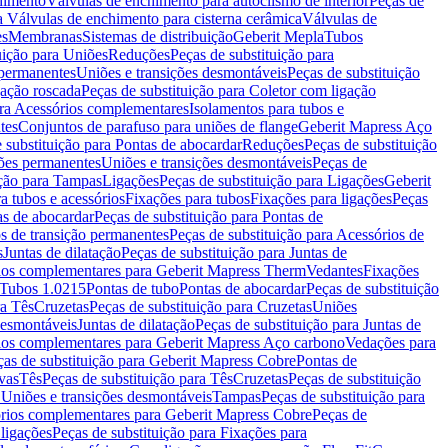
chimento
Válvulas de enchimento para autoclismo de interior
Peças de
a Válvulas de enchimento para cisterna cerâmica
Válvulas de
es
Membranas
Sistemas de distribuição
Geberit Mepla
Tubos
uição para Uniões
Reduções
Peças de substituição para
 permanentes
Uniões e transições desmontáveis
Peças de substituição
gação roscada
Peças de substituição para Coletor com ligação
ara Acessórios complementares
Isolamentos para tubos e
tes
Conjuntos de parafuso para uniões de flange
Geberit Mapress Aço
 substituição para Pontas de abocardar
Reduções
Peças de substituição
iões permanentes
Uniões e transições desmontáveis
Peças de
ição para Tampas
Ligações
Peças de substituição para Ligações
Geberit
a tubos e acessórios
Fixações para tubos
Fixações para ligações
Peças
as de abocardar
Peças de substituição para Pontas de
s de transição permanentes
Peças de substituição para Acessórios de
s
Juntas de dilatação
Peças de substituição para Juntas de
ios complementares para Geberit Mapress Therm
Vedantes
Fixações
Tubos 1.0215
Pontas de tubo
Pontas de abocardar
Peças de substituição
ra Tês
Cruzetas
Peças de substituição para Cruzetas
Uniões
desmontáveis
Juntas de dilatação
Peças de substituição para Juntas de
ios complementares para Geberit Mapress Aço carbono
Vedações para
ças de substituição para Geberit Mapress Cobre
Pontas de
vas
Tês
Peças de substituição para Tês
Cruzetas
Peças de substituição
a Uniões e transições desmontáveis
Tampas
Peças de substituição para
rios complementares para Geberit Mapress Cobre
Peças de
 ligações
Peças de substituição para Fixações para