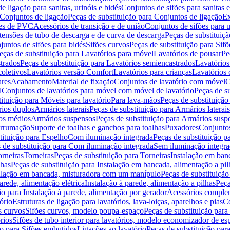
de ligação para sanitas, urinóis e bidés
Conjuntos de sifões para sanitas e
Conjuntos de ligação
Peças de substituição para Conjuntos de ligação
Ex
ões de PVC
Acessórios de transição e de união
Conjuntos de sifões para u
tensões de tubo de descarga e de curva de descarga
Peças de substituiç
juntos de sifões para bidés
Sifões curvos
Peças de substituição para Sif
eças de substituição para Lavatórios para móvel
Lavatórios de pousar
Pe
trados
Peças de substituição para Lavatórios semiencastrados
Lavatórios
coletivos
Lavatórios versão Comfort
Lavatórios para crianças
Lavatórios 
res
Acabamento
Material de fixação
Conjuntos de lavatório com móvel
C
l
Conjuntos de lavatórios para móvel com móvel de lavatório
Peças de s
ituição para Móveis para lavatório
Para lava-mãos
Peças de substituição
rios duplos
Armários laterais
Peças de substituição para Armários laterais
os médios
Armários suspensos
Peças de substituição para Armários susp
arrumação
Suporte de toalhas e ganchos para toalhas
Puxadores
Conjuntos
tituição para Espelho
Com iluminação integrada
Peças de substituição 
 de substituição para Com iluminação integrada
Sem iluminação integr
orneiras
Torneiras
Peças de substituição para Torneiras
Instalação em banc
lhas
Peças de substituição para Instalação em bancada, alimentação a pil
alação em bancada, misturadora com um manípulo
Peças de substituiçã
arede, alimentação elétrica
Instalação à parede, alimentação a pilhas
Peça
ão para Instalação à parede, alimentação por gerador
Acessórios comple
ório
Estruturas de ligação para lavatórios, lava-loiças, aparelhos e pias
Co
s curvos
Sifões curvos, modelo poupa-espaço
Peças de substituição par
rios
Sifões de tubo interior para lavatórios, modelo economizador de es
ão para Sifões embutidos
Ligações ao lavatório
Peças de substituição par