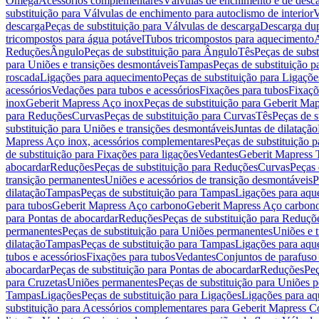
Omega
Acessórios complementares
Válvulas de enchimento e de desc
substituição para Válvulas de enchimento para autoclismo de interior
V
descarga
Peças de substituição para Válvulas de descarga
Descarga du
tricompostos para água potável
Tubos tricompostos para aquecimento
A
Reduções
Ângulo
Peças de substituição para Ângulo
Tês
Peças de subst
para Uniões e transições desmontáveis
Tampas
Peças de substituição 
roscada
Ligações para aquecimento
Peças de substituição para Ligaçõ
acessórios
Vedações para tubos e acessórios
Fixações para tubos
Fixaçõ
inox
Geberit Mapress Aço inox
Peças de substituição para Geberit Ma
para Reduções
Curvas
Peças de substituição para Curvas
Tês
Peças de s
substituição para Uniões e transições desmontáveis
Juntas de dilatação
Mapress Aço inox, acessórios complementares
Peças de substituição 
de substituição para Fixações para ligações
Vedantes
Geberit Mapress
abocardar
Reduções
Peças de substituição para Reduções
Curvas
Peças 
transição permanentes
Uniões e acessórios de transição desmontáveis
P
dilatação
Tampas
Peças de substituição para Tampas
Ligações para aqu
para tubos
Geberit Mapress Aço carbono
Geberit Mapress Aço carbon
para Pontas de abocardar
Reduções
Peças de substituição para Reduçõ
permanentes
Peças de substituição para Uniões permanentes
Uniões e 
dilatação
Tampas
Peças de substituição para Tampas
Ligações para aqu
tubos e acessórios
Fixações para tubos
Vedantes
Conjuntos de parafuso 
abocardar
Peças de substituição para Pontas de abocardar
Reduções
Peç
para Cruzetas
Uniões permanentes
Peças de substituição para Uniões 
Tampas
Ligações
Peças de substituição para Ligações
Ligações para a
substituição para Acessórios complementares para Geberit Mapress C