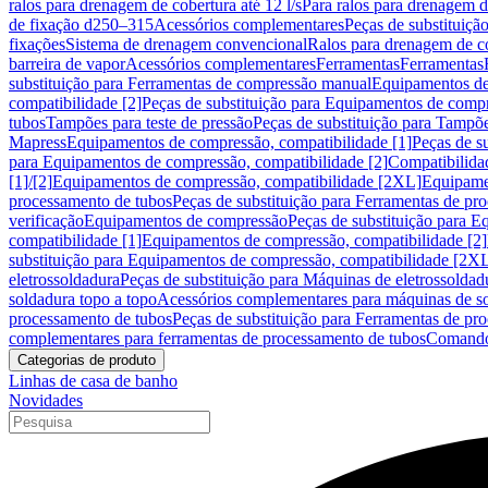
ralos para drenagem de cobertura até 12 l/s
Para ralos para drenagem de
de fixação d250–315
Acessórios complementares
Peças de substituiçã
fixações
Sistema de drenagem convencional
Ralos para drenagem de c
barreira de vapor
Acessórios complementares
Ferramentas
Ferramentas
substituição para Ferramentas de compressão manual
Equipamentos de
compatibilidade [2]
Peças de substituição para Equipamentos de compr
tubos
Tampões para teste de pressão
Peças de substituição para Tampõe
Mapress
Equipamentos de compressão, compatibilidade [1]
Peças de s
para Equipamentos de compressão, compatibilidade [2]
Compatibilida
[1]/[2]
Equipamentos de compressão, compatibilidade [2XL]
Equipamen
processamento de tubos
Peças de substituição para Ferramentas de pr
verificação
Equipamentos de compressão
Peças de substituição para 
compatibilidade [1]
Equipamentos de compressão, compatibilidade [2]
substituição para Equipamentos de compressão, compatibilidade [2X
eletrossoldadura
Peças de substituição para Máquinas de eletrossoldad
soldadura topo a topo
Acessórios complementares para máquinas de so
processamento de tubos
Peças de substituição para Ferramentas de pr
complementares para ferramentas de processamento de tubos
Comando
Categorias de produto
Linhas de casa de banho
Novidades