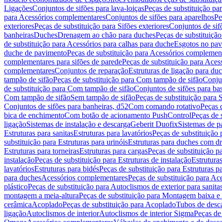
Ligações
Conjuntos de sifões para lava-loiças
Peças de substituição par
para Acessórios complementares
Conjuntos de sifões para aparelhos
Pe
exteriores
Peças de substituição para Sifões exteriores
Conjuntos de sif
banheiras
Duches
Drenagem ao chão para duches
Peças de substituiçã
de substituição para Acessórios para calhas para duche
Esgotos no pav
duche de pavimento
Peças de substituição para Acessórios complemen
complementares para sifões de parede
Peças de substituição para Aces
complementares
Conjuntos de reparação
Estruturas de ligação para du
tampão de sifão
Peças de substituição para Com tampão de sifão
Conjun
de substituição para Com tampão de sifão
Conjuntos de sifões para ba
Com tampão de sifão
Sem tampão de sifão
Peças de substituição para
Conjuntos de sifões para banheiras, d52
Com comando rotativo
Peças 
bica de enchimento
Com botão de acionamento PushControl
Peças de 
ligação
Sistemas de instalação e descarga
Geberit Duofix
Sistemas de p
Estruturas para sanitas
Estruturas para lavatórios
Peças de substituição 
substituição para Estruturas para urinóis
Estruturas para duches com d
Estruturas para torneiras
Estruturas para cargas
Peças de substituição pa
instalação
Peças de substituição para Estruturas de instalação
Estruturas
lavatórios
Estruturas para bidés
Peças de substituição para Estruturas p
para duches
Acessórios complementares
Peças de substituição para A
plástico
Peças de substituição para Autoclismos de exterior para sanitas
montagem a meia-altura
Peças de substituição para Montagem baixa e
cerâmica
Acoplado
Peças de substituição para Acoplado
Tubos de desca
ligação
Autoclismos de interior
Autoclismos de interior Sigma
Peças de