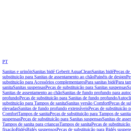
PT
Sanitas e urinóis
Sanitas bidé Geberit AquaClean
Sanitas bidé
Peças de 
substituição para Sanitas de assentamento ao chão
Painéis de design
Pe
substituição para Acessórios complementares
Para sanitas bidé
Para tam
sanita
Sanitas suspensas
Peças de substituição para Sanitas suspensas
Sa
Sanitas de assentamento ao chão
Sanitas de fundo profundo para autoc
profundo
Peças de substituição para Sanitas de fundo profundo
Autocli
substituição para Tampos de sanita
Sanitas versão Comfort
Peças de su
elevadas
Sanitas de fundo profundo extensíveis
Peças de substituição 
Comfort
Tampos de sanita
Peças de substituição para Tampos de sanita
suspensas
Peças de substituição para Sanitas suspensas
Sanitas de ass
Tampos de sanita para crianças
Tampos de sanita
Peças de substituição
fixação
Bidés
Bidés suspensos
Peças de substituição para Bidés suspen