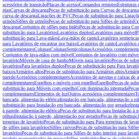
acessórios de transição
Placas de acesso
Comandos remotos
Estruturas 
pias
Curvas de descarga
Peças de substituição para Curvas de descarga
curva de descarga
Ligações de PVC
Peças de substituição para Ligaç
urinóis
Sifões de urinóis
Peças de substituição para Sifões de urinóis
Ex
descarga
Conjuntos de sifões para bidés
Peças de substituição para Con
substituição para Lavatórios
Lavatórios duplos
Lavatórios para móvel
P
substituição para Lava-mãos
Lava-mãos de canto
Lavatórios semiencas
para Lavatórios de encastrar por baixo
Lavatórios de canto
Lavatórios 
complementares
Colunas
Colunas
Semicolunas
Acessórios complementa
Conjuntos de lava-mãos com móvel
Conjuntos de lavatório com móve
lavatório
Móveis de casa de banho
Móveis para lavatório
Peças de subst
lavatórios
Para lavatórios duplos
Peças de substituição para Para lavató
baixos
Armários altos
Peças de substituição para Armários altos
Armári
parede
Acessórios complementares
Acessórios de gavetas e caixas de 
complementares
Espelhos e móveis com espelho
Espelho
Peças de subs
substituição para Móveis com espelho
Com iluminação integrada
Peças
complementares
Elementos de luz
Outros acessórios complementares
T
bancada, alimentação elétrica
Instalação em bancada, alimentação a pi
substituição para Instalação em bancada, alimentação por gerador
Inst
à parede, alimentação elétrica
Peças de substituição para Instalação à p
pilhas
Instalação à parede, alimentação por gerador
Peças de substituiç
torneiras de lavatório
Peças de substituição para Para torneiras de lavat
de sifões para lavatórios
Sifões curvos
Peças de substituição para Sifõe
lavatórios
Peças de substituição para Sifões de tubo interior para lavató
modelo economizador de espaço
Sifões embutidos
Peças de substituiç