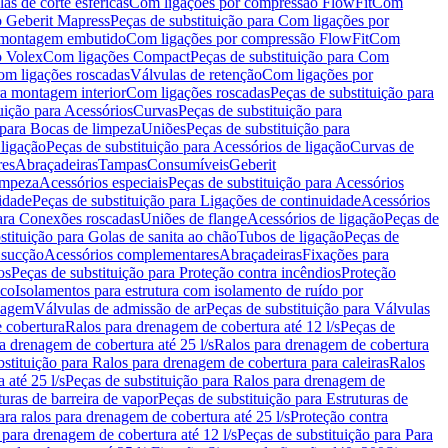
as de corte esféricas
Com ligações por compressão FlowFit
Com
 Geberit Mapress
Peças de substituição para Com ligações por
ra montagem embutido
Com ligações por compressão FlowFit
Com
o Volex
Com ligações Compact
Peças de substituição para Com
m ligações roscadas
Válvulas de retenção
Com ligações por
ra montagem interior
Com ligações roscadas
Peças de substituição para
uição para Acessórios
Curvas
Peças de substituição para
 para Bocas de limpeza
Uniões
Peças de substituição para
 ligação
Peças de substituição para Acessórios de ligação
Curvas de
res
Abraçadeiras
Tampas
Consumíveis
Geberit
limpeza
Acessórios especiais
Peças de substituição para Acessórios
idade
Peças de substituição para Ligações de continuidade
Acessórios
para Conexões roscadas
Uniões de flange
Acessórios de ligação
Peças de
stituição para Golas de sanita ao chão
Tubos de ligação
Peças de
 sucção
Acessórios complementares
Abraçadeiras
Fixações para
os
Peças de substituição para Proteção contra incêndios
Proteção
ico
Isolamentos para estrutura com isolamento de ruído por
enagem
Válvulas de admissão de ar
Peças de substituição para Válvulas
e cobertura
Ralos para drenagem de cobertura até 12 l/s
Peças de
a drenagem de cobertura até 25 l/s
Ralos para drenagem de cobertura
bstituição para Ralos para drenagem de cobertura para caleiras
Ralos
 até 25 l/s
Peças de substituição para Ralos para drenagem de
turas de barreira de vapor
Peças de substituição para Estruturas de
ara ralos para drenagem de cobertura até 25 l/s
Proteção contra
 para drenagem de cobertura até 12 l/s
Peças de substituição para Para