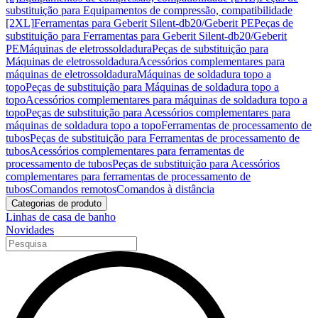
substituição para Equipamentos de compressão, compatibilidade
[2XL]
Ferramentas para Geberit Silent-db20/Geberit PE
Peças de
substituição para Ferramentas para Geberit Silent-db20/Geberit
PE
Máquinas de eletrossoldadura
Peças de substituição para
Máquinas de eletrossoldadura
Acessórios complementares para
máquinas de eletrossoldadura
Máquinas de soldadura topo a
topo
Peças de substituição para Máquinas de soldadura topo a
topo
Acessórios complementares para máquinas de soldadura topo a
topo
Peças de substituição para Acessórios complementares para
máquinas de soldadura topo a topo
Ferramentas de processamento de
tubos
Peças de substituição para Ferramentas de processamento de
tubos
Acessórios complementares para ferramentas de
processamento de tubos
Peças de substituição para Acessórios
complementares para ferramentas de processamento de
tubos
Comandos remotos
Comandos à distância
Categorias de produto
Linhas de casa de banho
Novidades