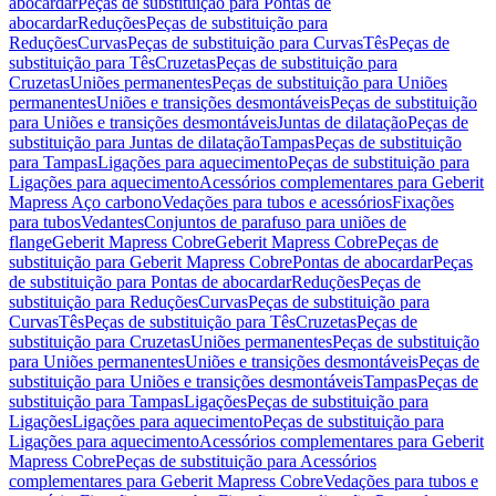
abocardar
Peças de substituição para Pontas de
abocardar
Reduções
Peças de substituição para
Reduções
Curvas
Peças de substituição para Curvas
Tês
Peças de
substituição para Tês
Cruzetas
Peças de substituição para
Cruzetas
Uniões permanentes
Peças de substituição para Uniões
permanentes
Uniões e transições desmontáveis
Peças de substituição
para Uniões e transições desmontáveis
Juntas de dilatação
Peças de
substituição para Juntas de dilatação
Tampas
Peças de substituição
para Tampas
Ligações para aquecimento
Peças de substituição para
Ligações para aquecimento
Acessórios complementares para Geberit
Mapress Aço carbono
Vedações para tubos e acessórios
Fixações
para tubos
Vedantes
Conjuntos de parafuso para uniões de
flange
Geberit Mapress Cobre
Geberit Mapress Cobre
Peças de
substituição para Geberit Mapress Cobre
Pontas de abocardar
Peças
de substituição para Pontas de abocardar
Reduções
Peças de
substituição para Reduções
Curvas
Peças de substituição para
Curvas
Tês
Peças de substituição para Tês
Cruzetas
Peças de
substituição para Cruzetas
Uniões permanentes
Peças de substituição
para Uniões permanentes
Uniões e transições desmontáveis
Peças de
substituição para Uniões e transições desmontáveis
Tampas
Peças de
substituição para Tampas
Ligações
Peças de substituição para
Ligações
Ligações para aquecimento
Peças de substituição para
Ligações para aquecimento
Acessórios complementares para Geberit
Mapress Cobre
Peças de substituição para Acessórios
complementares para Geberit Mapress Cobre
Vedações para tubos e