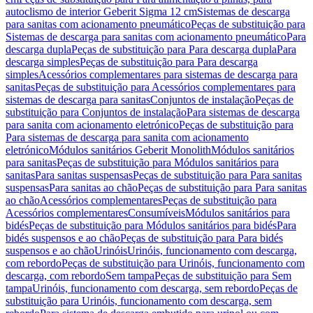
autoclismo de interior Geberit Sigma 12 cm
Sistemas de descarga
para sanitas com acionamento pneumático
Peças de substituição para
Sistemas de descarga para sanitas com acionamento pneumático
Para
descarga dupla
Peças de substituição para Para descarga dupla
Para
descarga simples
Peças de substituição para Para descarga
simples
Acessórios complementares para sistemas de descarga para
sanitas
Peças de substituição para Acessórios complementares para
sistemas de descarga para sanitas
Conjuntos de instalação
Peças de
substituição para Conjuntos de instalação
Para sistemas de descarga
para sanita com acionamento eletrónico
Peças de substituição para
Para sistemas de descarga para sanita com acionamento
eletrónico
Módulos sanitários Geberit Monolith
Módulos sanitários
para sanitas
Peças de substituição para Módulos sanitários para
sanitas
Para sanitas suspensas
Peças de substituição para Para sanitas
suspensas
Para sanitas ao chão
Peças de substituição para Para sanitas
ao chão
Acessórios complementares
Peças de substituição para
Acessórios complementares
Consumíveis
Módulos sanitários para
bidés
Peças de substituição para Módulos sanitários para bidés
Para
bidés suspensos e ao chão
Peças de substituição para Para bidés
suspensos e ao chão
Urinóis
Urinóis, funcionamento com descarga,
com rebordo
Peças de substituição para Urinóis, funcionamento com
descarga, com rebordo
Sem tampa
Peças de substituição para Sem
tampa
Urinóis, funcionamento com descarga, sem rebordo
Peças de
substituição para Urinóis, funcionamento com descarga, sem