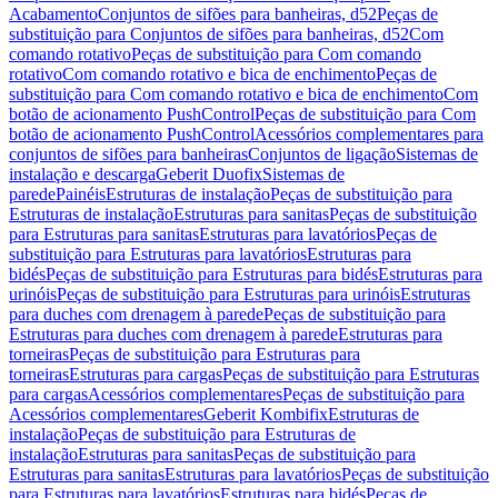
Acabamento
Conjuntos de sifões para banheiras, d52
Peças de
substituição para Conjuntos de sifões para banheiras, d52
Com
comando rotativo
Peças de substituição para Com comando
rotativo
Com comando rotativo e bica de enchimento
Peças de
substituição para Com comando rotativo e bica de enchimento
Com
botão de acionamento PushControl
Peças de substituição para Com
botão de acionamento PushControl
Acessórios complementares para
conjuntos de sifões para banheiras
Conjuntos de ligação
Sistemas de
instalação e descarga
Geberit Duofix
Sistemas de
parede
Painéis
Estruturas de instalação
Peças de substituição para
Estruturas de instalação
Estruturas para sanitas
Peças de substituição
para Estruturas para sanitas
Estruturas para lavatórios
Peças de
substituição para Estruturas para lavatórios
Estruturas para
bidés
Peças de substituição para Estruturas para bidés
Estruturas para
urinóis
Peças de substituição para Estruturas para urinóis
Estruturas
para duches com drenagem à parede
Peças de substituição para
Estruturas para duches com drenagem à parede
Estruturas para
torneiras
Peças de substituição para Estruturas para
torneiras
Estruturas para cargas
Peças de substituição para Estruturas
para cargas
Acessórios complementares
Peças de substituição para
Acessórios complementares
Geberit Kombifix
Estruturas de
instalação
Peças de substituição para Estruturas de
instalação
Estruturas para sanitas
Peças de substituição para
Estruturas para sanitas
Estruturas para lavatórios
Peças de substituição
para Estruturas para lavatórios
Estruturas para bidés
Peças de