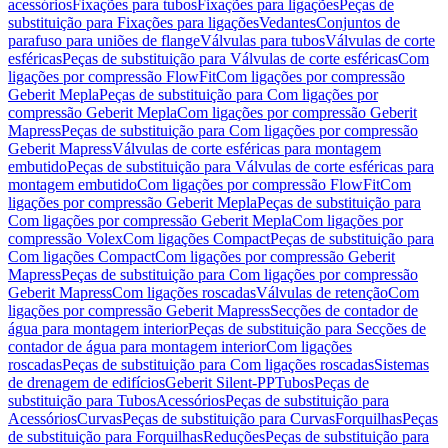
acessórios
Fixações para tubos
Fixações para ligações
Peças de
substituição para Fixações para ligações
Vedantes
Conjuntos de
parafuso para uniões de flange
Válvulas para tubos
Válvulas de corte
esféricas
Peças de substituição para Válvulas de corte esféricas
Com
ligações por compressão FlowFit
Com ligações por compressão
Geberit Mepla
Peças de substituição para Com ligações por
compressão Geberit Mepla
Com ligações por compressão Geberit
Mapress
Peças de substituição para Com ligações por compressão
Geberit Mapress
Válvulas de corte esféricas para montagem
embutido
Peças de substituição para Válvulas de corte esféricas para
montagem embutido
Com ligações por compressão FlowFit
Com
ligações por compressão Geberit Mepla
Peças de substituição para
Com ligações por compressão Geberit Mepla
Com ligações por
compressão Volex
Com ligações Compact
Peças de substituição para
Com ligações Compact
Com ligações por compressão Geberit
Mapress
Peças de substituição para Com ligações por compressão
Geberit Mapress
Com ligações roscadas
Válvulas de retenção
Com
ligações por compressão Geberit Mapress
Secções de contador de
água para montagem interior
Peças de substituição para Secções de
contador de água para montagem interior
Com ligações
roscadas
Peças de substituição para Com ligações roscadas
Sistemas
de drenagem de edifícios
Geberit Silent-PP
Tubos
Peças de
substituição para Tubos
Acessórios
Peças de substituição para
Acessórios
Curvas
Peças de substituição para Curvas
Forquilhas
Peças
de substituição para Forquilhas
Reduções
Peças de substituição para