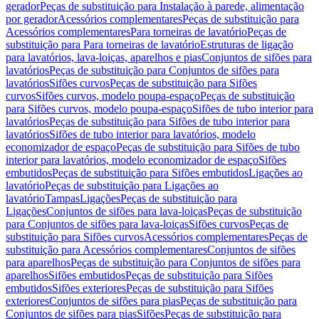
gerador
Peças de substituição para Instalação à parede, alimentação
por gerador
Acessórios complementares
Peças de substituição para
Acessórios complementares
Para torneiras de lavatório
Peças de
substituição para Para torneiras de lavatório
Estruturas de ligação
para lavatórios, lava-loiças, aparelhos e pias
Conjuntos de sifões para
lavatórios
Peças de substituição para Conjuntos de sifões para
lavatórios
Sifões curvos
Peças de substituição para Sifões
curvos
Sifões curvos, modelo poupa-espaço
Peças de substituição
para Sifões curvos, modelo poupa-espaço
Sifões de tubo interior para
lavatórios
Peças de substituição para Sifões de tubo interior para
lavatórios
Sifões de tubo interior para lavatórios, modelo
economizador de espaço
Peças de substituição para Sifões de tubo
interior para lavatórios, modelo economizador de espaço
Sifões
embutidos
Peças de substituição para Sifões embutidos
Ligações ao
lavatório
Peças de substituição para Ligações ao
lavatório
Tampas
Ligações
Peças de substituição para
Ligações
Conjuntos de sifões para lava-loiças
Peças de substituição
para Conjuntos de sifões para lava-loiças
Sifões curvos
Peças de
substituição para Sifões curvos
Acessórios complementares
Peças de
substituição para Acessórios complementares
Conjuntos de sifões
para aparelhos
Peças de substituição para Conjuntos de sifões para
aparelhos
Sifões embutidos
Peças de substituição para Sifões
embutidos
Sifões exteriores
Peças de substituição para Sifões
exteriores
Conjuntos de sifões para pias
Peças de substituição para
Conjuntos de sifões para pias
Sifões
Peças de substituição para