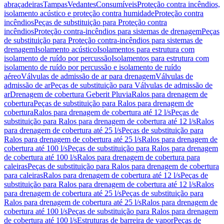
abraçadeiras
Tampas
Vedantes
Consumíveis
Proteção contra incêndios,
isolamento acústico e proteção contra humidade
Proteção contra
incêndios
Peças de substituição para Proteção contra
incêndios
Proteção contra-incêndios para sistemas de drenagem
Peças
de substituição para Proteção contra-incêndios para sistemas de
drenagem
Isolamento acústico
Isolamentos para estrutura com
isolamento de ruído por percussão
Isolamentos para estrutura com
isolamento de ruído por percussão e isolamento de ruído
aéreo
Válvulas de admissão de ar para drenagem
Válvulas de
admissão de ar
Peças de substituição para Válvulas de admissão de
ar
Drenagem de cobertura Geberit Pluvia
Ralos para drenagem de
cobertura
Peças de substituição para Ralos para drenagem de
cobertura
Ralos para drenagem de cobertura até 12 l/s
Peças de
substituição para Ralos para drenagem de cobertura até 12 l/s
Ralos
para drenagem de cobertura até 25 l/s
Peças de substituição para
Ralos para drenagem de cobertura até 25 l/s
Ralos para drenagem de
cobertura até 100 l/s
Peças de substituição para Ralos para drenagem
de cobertura até 100 l/s
Ralos para drenagem de cobertura para
caleiras
Peças de substituição para Ralos para drenagem de cobertura
para caleiras
Ralos para drenagem de cobertura até 12 l/s
Peças de
substituição para Ralos para drenagem de cobertura até 12 l/s
Ralos
para drenagem de cobertura até 25 l/s
Peças de substituição para
Ralos para drenagem de cobertura até 25 l/s
Ralos para drenagem de
cobertura até 100 l/s
Peças de substituição para Ralos para drenagem
de cobertura até 100 l/s
Estruturas de barreira de vapor
Peças de