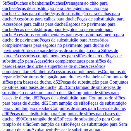
Sifões
Duches e banheiras
Duches
Drenagem ao chão para
duches
Peças de substituição para Drenagem ao chão para
duches
Calhas para duche
Peças de substituição para Calhas para
duche
Acessórios para calhas para duche
Peças de substituição para
Acessórios para calhas para duche
Esgotos no pavimento para
duche
Peças de substituição para Esgotos no pavimento para
duche
Acessórios complementares para esgotos no pavimento para
duche de pavimento
Peças de substituição para Acessórios
complementares para esgotos no pavimento para duche de
pavimento
Sifões de parede
Peças de substituição para Sifões de
parede
Acessórios complementares para sifões de parede
Peças de
substituição para Acessórios complementares para sifões de
parede
Bases de duche e superfícies de duche
Acessórios
complementares
Banheiras
Acessórios complementares
Conjuntos de
reparação
Estruturas de ligação para duches e banheiras
Conjuntos de
sifões para bases de duche, d52
Peças de substituição para Conjuntos
de sifões para bases de duche, d52
Com tampão de sifão
Peças de
substituição para Com tampão de sifão
Conjuntos de sifões para
bases de duche, d62
Peças de substituição para Conjuntos de sifões
para bases de duche, d62
Com tampão de sifão
Peças de substituição
para Com tampão de sifão
Conjuntos de sifões para bases de duche,
d90
Peças de substituição para Conjuntos de sifões para bases de
duche, d90
Com tampão de sifão
Peças de substituição para Com
tampão de sifão
Sem tampão de sifão
Peças de substituição para Sem
tampão de sifão
Acabamento
Peças de substituição para