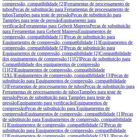
compressão, compatibilidade [2]
Ferramentas de processamento de
tubos
Peças de substituição para Ferramentas de processamento de
tubos
Tampões para teste de pressão
Peças de substituição para
Tampões para teste de pressão
Equipamento para
verificação
Ferramentas para Geberit Mapress
Peças de substituição
para Ferramentas para Geberit Mapress
Equipamentos de
compressão, compatibilidade [1]
Peças de substituição para
Equipamentos de compressão, compatibilidade [1]
Equipamentos de
compressão, compatibilidade [2]
Peças de substituição para
Equipamentos de compressão, compatibilidade [2]
Compatibilidade
dos equipamentos de compressão [1]/[2]
Peças de substituição para
Compatibilidade dos equipamentos de compressão
[1]/[2]
Equipamentos de compressão, compatibilidade
[2XL]
Equipamentos de compressão, compatibilidade [3]
Peças de
substituição para Equipamentos de compressão, compatibilidade
[3]
Ferramentas de processamento de tubos
Peças de substituição para
Ferramentas de processamento de tubos
Tampões para teste de
pressão
Peças de substituição para Tampões para teste de
pressão
Equipamento para verificação
Equipamentos de
compressão
Peças de substituição para Equipamentos de
compressão
Equipamentos de compressão, compatibilidade [1]
Peças
de substituição para Equipamentos de compressão, compatibilidade
[1]
Equipamentos de compressão, compatibilidade [2]
Peças de
substituição para Equipamentos de compressão, compatibilidade
[2]
Equipamentos de compressão, compatibilidade [2XL]
Peças de