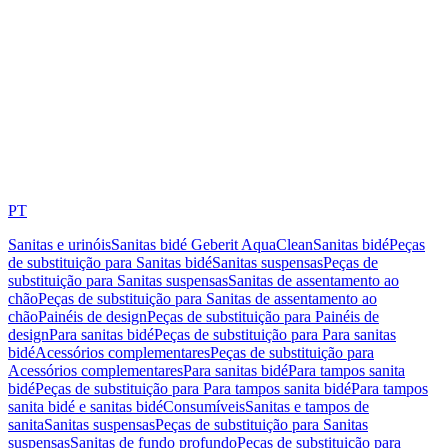
PT
Sanitas e urinóis
Sanitas bidé Geberit AquaClean
Sanitas bidé
Peças
de substituição para Sanitas bidé
Sanitas suspensas
Peças de
substituição para Sanitas suspensas
Sanitas de assentamento ao
chão
Peças de substituição para Sanitas de assentamento ao
chão
Painéis de design
Peças de substituição para Painéis de
design
Para sanitas bidé
Peças de substituição para Para sanitas
bidé
Acessórios complementares
Peças de substituição para
Acessórios complementares
Para sanitas bidé
Para tampos sanita
bidé
Peças de substituição para Para tampos sanita bidé
Para tampos
sanita bidé e sanitas bidé
Consumíveis
Sanitas e tampos de
sanita
Sanitas suspensas
Peças de substituição para Sanitas
suspensas
Sanitas de fundo profundo
Peças de substituição para