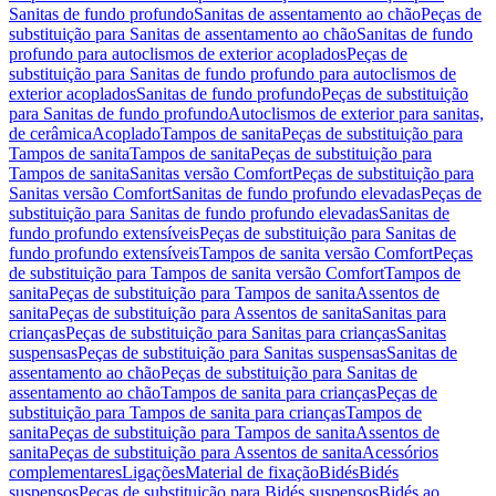
Sanitas de fundo profundo
Sanitas de assentamento ao chão
Peças de
substituição para Sanitas de assentamento ao chão
Sanitas de fundo
profundo para autoclismos de exterior acoplados
Peças de
substituição para Sanitas de fundo profundo para autoclismos de
exterior acoplados
Sanitas de fundo profundo
Peças de substituição
para Sanitas de fundo profundo
Autoclismos de exterior para sanitas,
de cerâmica
Acoplado
Tampos de sanita
Peças de substituição para
Tampos de sanita
Tampos de sanita
Peças de substituição para
Tampos de sanita
Sanitas versão Comfort
Peças de substituição para
Sanitas versão Comfort
Sanitas de fundo profundo elevadas
Peças de
substituição para Sanitas de fundo profundo elevadas
Sanitas de
fundo profundo extensíveis
Peças de substituição para Sanitas de
fundo profundo extensíveis
Tampos de sanita versão Comfort
Peças
de substituição para Tampos de sanita versão Comfort
Tampos de
sanita
Peças de substituição para Tampos de sanita
Assentos de
sanita
Peças de substituição para Assentos de sanita
Sanitas para
crianças
Peças de substituição para Sanitas para crianças
Sanitas
suspensas
Peças de substituição para Sanitas suspensas
Sanitas de
assentamento ao chão
Peças de substituição para Sanitas de
assentamento ao chão
Tampos de sanita para crianças
Peças de
substituição para Tampos de sanita para crianças
Tampos de
sanita
Peças de substituição para Tampos de sanita
Assentos de
sanita
Peças de substituição para Assentos de sanita
Acessórios
complementares
Ligações
Material de fixação
Bidés
Bidés
suspensos
Peças de substituição para Bidés suspensos
Bidés ao