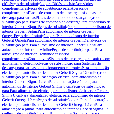
chão
Peças de substituição para Bidés ao chão
Acessórios
complementares
Peças de substituição para Acessórios
complementares
Placas de comando de descarga e sistemas de
descarga para sanitas
Placas de comando de descarga
Peças de
substituição para Placas de comando de descarga
Para autoclismo de
interior Geberit Sigma
Peças de substituição para Para autoclismo de
interior Geberit Sigma
Para autoclismo de interior Geberit
Omega
Peças de substituição para Para autoclismo de interior
Geberit Omega
Para autoclismo de interior Geberit Delta
Peças de
substituição para Para autoclismo de interior Geberit Delta
Para
autoclismo de interior Twinline
Peças de substituição para Para
autoclismo de interior Twinline
Acessórios
complementares
Consumíveis
Sistemas de descarga para sanitas com
acionamento eletrónico
Peças de substituição para Sistemas de
descarga para sanitas com acionamento eletrónico
Para alimentação
elétrica, para autoclismo de interior Geberit Sigma 12 cm
Peças de
substituição para Para alimentação elétrica, para autoclismo de
interior Geberit Sigma 12 cm
Para alimentação elétrica, para
autoclismos de interior Geberit Sigma 8 cm
Peças de substituição
para Para alimentação elétrica, para autoclismos de interior Geberit
Sigma 8 cm
Para alimentação elétrica, para autoclismo de interior
Geberit Omega 12 cm
Peças de substituição para Para alimentação
elétrica, para autoclismo de interior Geberit Omega 12 cm
Para
alimentação a pilhas, para autoclismo de interior Geberit Sigma 12
cm
Peças de substituição para Para alimentação a pilhas, para