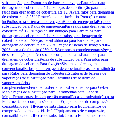
substituição para Estruturas de barreira de vapor
Para ralos para
drenagem de cobertura até 12 l/s
Peças de substituição para Para
ralos para drenagem de cobertura até 12 l/s
Para ralos para drenagem
de cobertura até 25 l/s
Proteção contra incêndios
Proteção contra
incêndios para sistemas de drenagem
Ralos de emergência
Peças de
substituição para Ralos de emergência
Para ralos para drenagem de
cobertura até 12 l/s
Peças de substituição para Para ralos para
drenagem de cobertura até 12 l/s
Para ralos para drenagem de
cobertura até 25 l/s
Peças de substituição para Para ralos para
drenagem de cobertura até 25 l/s
Fixações
Sistema de fixação d40–
200
Sistema de fixação d250–315
Acessórios complementares
Peças
de substituição para Acessórios complementares
Para ralos para
drenagem de cobertura
Peças de substituição para Para ralos para
drenagem de cobertura
Para fixações
Sistema de drenagem
convencional
Ralos para drenagem de cobertura
Peças de substituição
para Ralos para drenagem de cobertura
Estruturas de barreira de
vapor
Peças de substituição para Estruturas de barreira de
vapor
Acessórios
complementares
Ferramentas
Ferramentas
Ferramentas para Geberit
Mepla
Peças de substituição para Ferramentas para Geberit
Mepla
Ferramentas de compressão manual
Peças de substituição para
Ferramentas de compressão manual
Equipamentos de compressão,
compatibilidade [1]
Peças de substituição para Equipamentos de
compressão, compatibilidade [1]
Equipamentos de compressão,
compatibilidade [2]
Peças de substituição para Equipamentos de