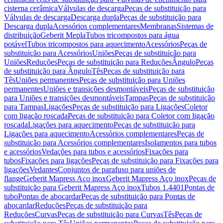
cisterna cerâmica
Válvulas de descarga
Peças de substituição para
Válvulas de descarga
Descarga dupla
Peças de substituição para
Descarga dupla
Acessórios complementares
Membranas
Sistemas de
distribuição
Geberit Mepla
Tubos tricompostos para água
potável
Tubos tricompostos para aquecimento
Acessórios
Peças de
substituição para Acessórios
Uniões
Peças de substituição para
Uniões
Reduções
Peças de substituição para Reduções
Ângulo
Peças
de substituição para Ângulo
Tês
Peças de substituição para
Tês
Uniões permanentes
Peças de substituição para Uniões
permanentes
Uniões e transições desmontáveis
Peças de substituição
para Uniões e transições desmontáveis
Tampas
Peças de substituição
para Tampas
Ligações
Peças de substituição para Ligações
Coletor
com ligação roscada
Peças de substituição para Coletor com ligação
roscada
Ligações para aquecimento
Peças de substituição para
Ligações para aquecimento
Acessórios complementares
Peças de
substituição para Acessórios complementares
Isolamentos para tubos
e acessórios
Vedações para tubos e acessórios
Fixações para
tubos
Fixações para ligações
Peças de substituição para Fixações para
ligações
Vedantes
Conjuntos de parafuso para uniões de
flange
Geberit Mapress Aço inox
Geberit Mapress Aço inox
Peças de
substituição para Geberit Mapress Aço inox
Tubos 1.4401
Pontas de
tubo
Pontas de abocardar
Peças de substituição para Pontas de
abocardar
Reduções
Peças de substituição para
Reduções
Curvas
Peças de substituição para Curvas
Tês
Peças de