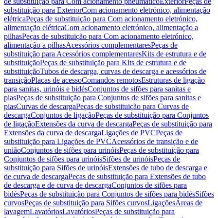
de substituição para Com acionamento pneumático
Exterior
Peças de
substituição para Exterior
Com acionamento eletrónico, alimentação
elétrica
Peças de substituição para Com acionamento eletrónico,
alimentação elétrica
Com acionamento eletrónico, alimentação a
pilhas
Peças de substituição para Com acionamento eletrónico,
alimentação a pilhas
Acessórios complementares
Peças de
substituição para Acessórios complementares
Kits de estrutura e de
substituição
Peças de substituição para Kits de estrutura e de
substituição
Tubos de descarga, curvas de descarga e acessórios de
transição
Placas de acesso
Comandos remotos
Estruturas de ligação
para sanitas, urinóis e bidés
Conjuntos de sifões para sanitas e
pias
Peças de substituição para Conjuntos de sifões para sanitas e
pias
Curvas de descarga
Peças de substituição para Curvas de
descarga
Conjuntos de ligação
Peças de substituição para Conjuntos
de ligação
Extensões da curva de descarga
Peças de substituição para
Extensões da curva de descarga
Ligações de PVC
Peças de
substituição para Ligações de PVC
Acessórios de transição e de
união
Conjuntos de sifões para urinóis
Peças de substituição para
Conjuntos de sifões para urinóis
Sifões de urinóis
Peças de
substituição para Sifões de urinóis
Extensões de tubo de descarga e
de curva de descarga
Peças de substituição para Extensões de tubo
de descarga e de curva de descarga
Conjuntos de sifões para
bidés
Peças de substituição para Conjuntos de sifões para bidés
Sifões
curvos
Peças de substituição para Sifões curvos
Ligações
Áreas de
lavagem
Lavatórios
Lavatórios
Peças de substituição para