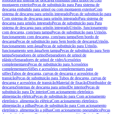
rebordo
Para sistema de descarga embutido para urinol ou com
montagem exterior
Peças de substituição para Para sistema de
descarga embutido para urinol ou com montagem exterior
Com
sistema de descarga para urinóis integrado
Peças de substituição para
Com sistema de descarga para urinóis integrado
Para sistema de
descarga para urinóis integrado
Peças de substituição para Para
sistema de descarga para urinóis integrado
Urinóis, funcionamento
com descarga, com/para tampa
Peças de substituição para Urinóis,
funcionamento com descarga, com/para tampa
Sem bordo de
descarga
Peças de substituição para Sem bordo de descarga
Urinóis,
funcionamento sem água
Peças de substituição para Urinóis,
funcionamento sem água
Sem tampa
Peças de substituição para Sem
tampa
Separadores de urinol
Separadores de urinol de
plástico
Separadores de urinol de vidro
Acessórios
complementares
Peças de substituição para Acessórios
complementares
Sifões e acessórios complementares para
sifões
Tubos de descarga, curvas de descarga e acessórios de
transição
Peças de substituição para Tubos de descarga, curvas de
descarga e acessórios de transição
Material de fixação
Distribuidor de
descarga
Sistemas de descarga para urinol
De interior
Peças de
substituição para De interior
Com acionamento eletrónico,
alimentação elétrica
Peças de substituição para Com acionamento
eletrónico, alimentação elétrica
Com acionamento eletrónico,
alimentação a pilhas
Peças de substituição para Com acionamento
eletrónico, alimentação a pilhas
Com acionamento pneumático
Peças