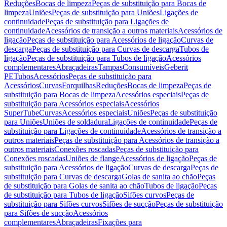
Reduções
Bocas de limpeza
Peças de substituição para Bocas de
limpeza
Uniões
Peças de substituição para Uniões
Ligações de
continuidade
Peças de substituição para Ligações de
continuidade
Acessórios de transição a outros materiais
Acessórios de
ligação
Peças de substituição para Acessórios de ligação
Curvas de
descarga
Peças de substituição para Curvas de descarga
Tubos de
ligação
Peças de substituição para Tubos de ligação
Acessórios
complementares
Abraçadeiras
Tampas
Consumíveis
Geberit
PE
Tubos
Acessórios
Peças de substituição para
Acessórios
Curvas
Forquilhas
Reduções
Bocas de limpeza
Peças de
substituição para Bocas de limpeza
Acessórios especiais
Peças de
substituição para Acessórios especiais
Acessórios
SuperTube
Curvas
Acessórios especiais
Uniões
Peças de substituição
para Uniões
Uniões de soldadura
Ligações de continuidade
Peças de
substituição para Ligações de continuidade
Acessórios de transição a
outros materiais
Peças de substituição para Acessórios de transição a
outros materiais
Conexões roscadas
Peças de substituição para
Conexões roscadas
Uniões de flange
Acessórios de ligação
Peças de
substituição para Acessórios de ligação
Curvas de descarga
Peças de
substituição para Curvas de descarga
Golas de sanita ao chão
Peças
de substituição para Golas de sanita ao chão
Tubos de ligação
Peças
de substituição para Tubos de ligação
Sifões curvos
Peças de
substituição para Sifões curvos
Sifões de sucção
Peças de substituição
para Sifões de sucção
Acessórios
complementares
Abraçadeiras
Fixações para