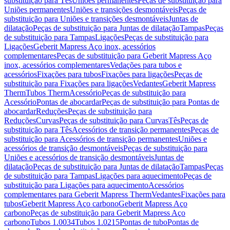
substituição para Tês
Uniões permanentes
Peças de substituição para
Uniões permanentes
Uniões e transições desmontáveis
Peças de
substituição para Uniões e transições desmontáveis
Juntas de
dilatação
Peças de substituição para Juntas de dilatação
Tampas
Peças
de substituição para Tampas
Ligações
Peças de substituição para
Ligações
Geberit Mapress Aço inox, acessórios
complementares
Peças de substituição para Geberit Mapress Aço
inox, acessórios complementares
Vedações para tubos e
acessórios
Fixações para tubos
Fixações para ligações
Peças de
substituição para Fixações para ligações
Vedantes
Geberit Mapress
Therm
Tubos Therm
Acessório
Peças de substituição para
Acessório
Pontas de abocardar
Peças de substituição para Pontas de
abocardar
Reduções
Peças de substituição para
Reduções
Curvas
Peças de substituição para Curvas
Tês
Peças de
substituição para Tês
Acessórios de transição permanentes
Peças de
substituição para Acessórios de transição permanentes
Uniões e
acessórios de transição desmontáveis
Peças de substituição para
Uniões e acessórios de transição desmontáveis
Juntas de
dilatação
Peças de substituição para Juntas de dilatação
Tampas
Peças
de substituição para Tampas
Ligações para aquecimento
Peças de
substituição para Ligações para aquecimento
Acessórios
complementares para Geberit Mapress Therm
Vedantes
Fixações para
tubos
Geberit Mapress Aço carbono
Geberit Mapress Aço
carbono
Peças de substituição para Geberit Mapress Aço
carbono
Tubos 1.0034
Tubos 1.0215
Pontas de tubo
Pontas de