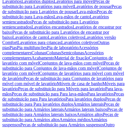
Lavatórios
Lavatórios duplos
Lavatórios para móvel
Peças de
substituição para Lavatórios para móvel
Lavatórios de pousar
Peças
de substituição para Lavatórios de pousar
Lava-mãos
Peças de
substituição para Lava-mãos
Lava-mãos de canto
Lavatórios
semiencastrados
Peças de substituição para Lavatórios
semiencastrados
Lavatórios encastrados
Lavatórios de encastrar por
baixo
Peças de substituição para Lavatórios de encastrar por
baixo
Lavatórios de canto
Lavatórios coletivos
Lavatórios versão
Comfort
Lavatórios para crianças
Lavatórios coletivos
Outras
pias
Pias
Pia multifunções
Pia de laboratório
Acessórios
complementares
Colunas
Colunas
Semicolunas
Acessórios
complementares
Acabamento
Material de fixação
Conjuntos de
lavatório com móvel
Conjuntos de lava-mãos com móvel
Peças de
substituição para Conjuntos de lava-mãos com móvel
Conjuntos de
lavatório com móvel
Conjuntos de lavatórios para móvel com móvel
de lavatório
Peças de substituição para Conjuntos de lavatórios para
móvel com móvel de lavatório
Móveis de casa de banho
Móveis para
lavatório
Peças de substituição para Móveis para lavatório
Para lava-
mãos
Peças de substituição para Para lava-mãos
Para lavatórios
Peças
de substituição para Para lavatórios
Para lavatórios duplos
Peças de
substituição para Para lavatórios duplos
Armários laterais
Peças de
substituição para Armários laterais
Armários laterais baixos
Peças de
substituição para Armários laterais baixos
Armários altos
Peças de
substituição para Armários altos
Armários médios
Armários
suspensos
Peças de substituição para Armários suspensos
Outro