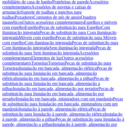
mobiliário de casa de banho
Prateleiras de parede
Acessórios
complementares
Acessórios de gavetas e caixas de
arrumação
Suporte de toalhas e ganchos para
toalhas
Puxadores
Conjuntos de pés de apoio
Quadros
magnéticos
Outros acessórios complementares
Espelhos e móveis
com espelho
Espelho
Peças de substituição para Espelho
Com
iluminação integrada
Peças de substituição para Com iluminação
integrada
Móveis com espelho
Peças de substituição para Móveis
com espelho
Com iluminação integrada
Peças de substituição para
Com iluminação integrada
Sem iluminação integrada
Peças de
substituição para Sem iluminação integrada
Acessórios
complementares
Elementos de luz
Outros acessórios
complementares
Torneiras
Torneiras
Peças de substituição para
Torneiras
Instalação em bancada, alimentação elétrica
Peças de
substituição para Instalação em bancada, alimentação
elétrica
Instalação em bancada, alimentação a pilhas
Peças de
substituição para Instalação em bancada, alimentação a
pilhas
Instalação em bancada, alimentação por gerador
Peças de
substituição para Instalação em bancada, alimentação por
gerador
Instalação em bancada, misturadora com um manípulo
Peças
de substituição para Instalação em bancada, misturadora com um
manípulo
Instalação à parede, alimentação elétrica
Peças de
substituição para Instalação à parede, alimentação elétrica
Instalação
à parede, alimentação a pilhas
Peças de substituição para Instalação à
parede, alimentação a pilhas
Instalação à parede, alimentação por