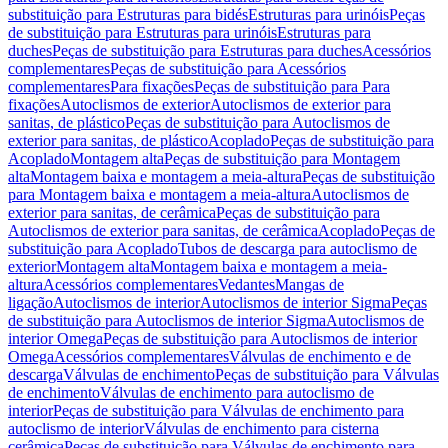
substituição para Estruturas para bidés
Estruturas para urinóis
Peças
de substituição para Estruturas para urinóis
Estruturas para
duches
Peças de substituição para Estruturas para duches
Acessórios
complementares
Peças de substituição para Acessórios
complementares
Para fixações
Peças de substituição para Para
fixações
Autoclismos de exterior
Autoclismos de exterior para
sanitas, de plástico
Peças de substituição para Autoclismos de
exterior para sanitas, de plástico
Acoplado
Peças de substituição para
Acoplado
Montagem alta
Peças de substituição para Montagem
alta
Montagem baixa e montagem a meia-altura
Peças de substituição
para Montagem baixa e montagem a meia-altura
Autoclismos de
exterior para sanitas, de cerâmica
Peças de substituição para
Autoclismos de exterior para sanitas, de cerâmica
Acoplado
Peças de
substituição para Acoplado
Tubos de descarga para autoclismo de
exterior
Montagem alta
Montagem baixa e montagem a meia-
altura
Acessórios complementares
Vedantes
Mangas de
ligação
Autoclismos de interior
Autoclismos de interior Sigma
Peças
de substituição para Autoclismos de interior Sigma
Autoclismos de
interior Omega
Peças de substituição para Autoclismos de interior
Omega
Acessórios complementares
Válvulas de enchimento e de
descarga
Válvulas de enchimento
Peças de substituição para Válvulas
de enchimento
Válvulas de enchimento para autoclismo de
interior
Peças de substituição para Válvulas de enchimento para
autoclismo de interior
Válvulas de enchimento para cisterna
cerâmica
Peças de substituição para Válvulas de enchimento para