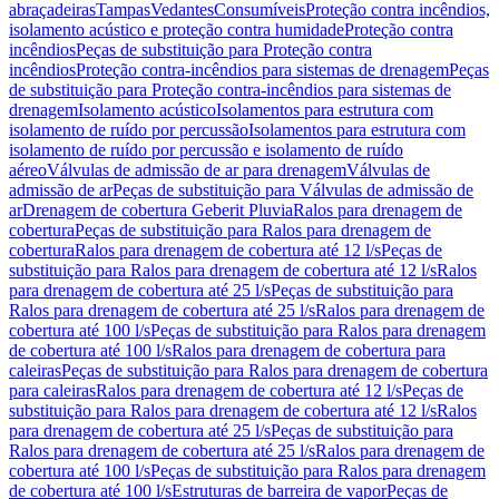
abraçadeiras
Tampas
Vedantes
Consumíveis
Proteção contra incêndios,
isolamento acústico e proteção contra humidade
Proteção contra
incêndios
Peças de substituição para Proteção contra
incêndios
Proteção contra-incêndios para sistemas de drenagem
Peças
de substituição para Proteção contra-incêndios para sistemas de
drenagem
Isolamento acústico
Isolamentos para estrutura com
isolamento de ruído por percussão
Isolamentos para estrutura com
isolamento de ruído por percussão e isolamento de ruído
aéreo
Válvulas de admissão de ar para drenagem
Válvulas de
admissão de ar
Peças de substituição para Válvulas de admissão de
ar
Drenagem de cobertura Geberit Pluvia
Ralos para drenagem de
cobertura
Peças de substituição para Ralos para drenagem de
cobertura
Ralos para drenagem de cobertura até 12 l/s
Peças de
substituição para Ralos para drenagem de cobertura até 12 l/s
Ralos
para drenagem de cobertura até 25 l/s
Peças de substituição para
Ralos para drenagem de cobertura até 25 l/s
Ralos para drenagem de
cobertura até 100 l/s
Peças de substituição para Ralos para drenagem
de cobertura até 100 l/s
Ralos para drenagem de cobertura para
caleiras
Peças de substituição para Ralos para drenagem de cobertura
para caleiras
Ralos para drenagem de cobertura até 12 l/s
Peças de
substituição para Ralos para drenagem de cobertura até 12 l/s
Ralos
para drenagem de cobertura até 25 l/s
Peças de substituição para
Ralos para drenagem de cobertura até 25 l/s
Ralos para drenagem de
cobertura até 100 l/s
Peças de substituição para Ralos para drenagem
de cobertura até 100 l/s
Estruturas de barreira de vapor
Peças de