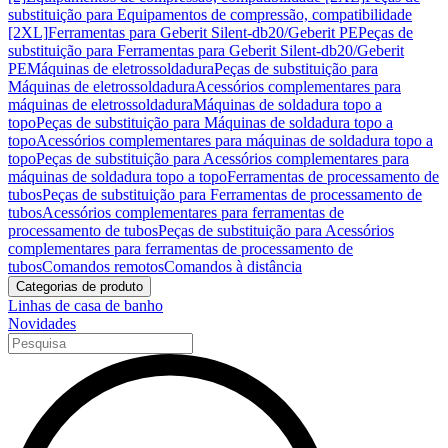
substituição para Equipamentos de compressão, compatibilidade
[2XL]
Ferramentas para Geberit Silent-db20/Geberit PE
Peças de
substituição para Ferramentas para Geberit Silent-db20/Geberit
PE
Máquinas de eletrossoldadura
Peças de substituição para
Máquinas de eletrossoldadura
Acessórios complementares para
máquinas de eletrossoldadura
Máquinas de soldadura topo a
topo
Peças de substituição para Máquinas de soldadura topo a
topo
Acessórios complementares para máquinas de soldadura topo a
topo
Peças de substituição para Acessórios complementares para
máquinas de soldadura topo a topo
Ferramentas de processamento de
tubos
Peças de substituição para Ferramentas de processamento de
tubos
Acessórios complementares para ferramentas de
processamento de tubos
Peças de substituição para Acessórios
complementares para ferramentas de processamento de
tubos
Comandos remotos
Comandos à distância
Categorias de produto
Linhas de casa de banho
Novidades