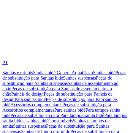
PT
Sanitas e urinóis
Sanitas bidé Geberit AquaClean
Sanitas bidé
Peças
de substituição para Sanitas bidé
Sanitas suspensas
Peças de
substituição para Sanitas suspensas
Sanitas de assentamento ao
chão
Peças de substituição para Sanitas de assentamento ao
chão
Painéis de design
Peças de substituição para Painéis de
design
Para sanitas bidé
Peças de substituição para Para sanitas
bidé
Acessórios complementares
Peças de substituição para
Acessórios complementares
Para sanitas bidé
Para tampos sanita
bidé
Peças de substituição para Para tampos sanita bidé
Para tampos
sanita bidé e sanitas bidé
Consumíveis
Sanitas e tampos de
sanita
Sanitas suspensas
Peças de substituição para Sanitas
suspensas
Sanitas de fundo profundo
Peças de substituição para