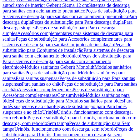
autoclismo de interior Geberit Sigma 12 cm
Sistemas de descarga
para sanitas com acionamento pneumático
Peças de substituição para
Sistemas de descarga para sanitas com acionamento pneumático
Para
descarga dupla
Peças de substituição para Para descarga dupla
Para
descarga simples
Peças de substituição para Para descarga
simples
Acessórios complementares para sistemas de descarga para
sanitas
Peças de substituição para Acessórios complementares para
sistemas de descarga para sanitas
Conjuntos de instalação
Peças de
substituição para Conjuntos de instalação
Para sistemas de descarga
para sanita com acionamento eletrónico
Peças de substituição para
Para sistemas de descarga para sanita com acionamento
eletrónico
Módulos sanitários Geberit Monolith
Módulos sanitários
para sanitas
Peças de substituição para Módulos sanitários para
sanitas
Para sanitas suspensas
Peças de substituição para Para sanitas
suspensas
Para sanitas ao chão
Peças de substituição para Para sanitas
ao chão
Acessórios complementares
Peças de substituição para
Acessórios complementares
Consumíveis
Módulos sanitários para
bidés
Peças de substituição para Módulos sanitários para bidés
Para
bidés suspensos e ao chão
Peças de substituição para Para bidés
suspensos e ao chão
Urinóis
Urinóis, funcionamento com descarga,
com rebordo
Peças de substituição para Urinóis, funcionamento com
descarga, com rebordo
Sem tampa
Peças de substituição para Sem
tampa
Urinóis, funcionamento com descarga, sem rebordo
Peças de
substituição para Urinóis, funcionamento com descarga, sem