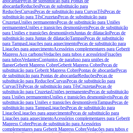
abocardar
Peças de substituição para Pontas de
abocardar
Reduções
Peças de substituição para
Reduções
Curvas
Peças de substituição para Curvas
Tês
Peças de
substituição para Tês
Cruzetas
Peças de substituição para
Cruzetas
Uniões permanentes
Peças de substituição para Uniões
permanentes
Uniões e transições desmontáveis
Peças de substituição
para Uniões e transições desmontáveis
Juntas de dilatação
Peças de
substituição para Juntas de dilatação
Tampas
Peças de substituição
para Tampas
Ligações para aquecimento
Peças de substituição para
Ligações para aquecimento
Acessórios complementares para Geberit
Mapress Aço carbono
Vedações para tubos e acessórios
Fixações
para tubos
Vedantes
Conjuntos de parafuso para uniões de
flange
Geberit Mapress Cobre
Geberit Mapress Cobre
Peças de
substituição para Geberit Mapress Cobre
Pontas de abocardar
Peças
de substituição para Pontas de abocardar
Reduções
Peças de
substituição para Reduções
Curvas
Peças de substituição para
Curvas
Tês
Peças de substituição para Tês
Cruzetas
Peças de
substituição para Cruzetas
Uniões permanentes
Peças de substituição
para Uniões permanentes
Uniões e transições desmontáveis
Peças de
substituição para Uniões e transições desmontáveis
Tampas
Peças de
substituição para Tampas
Ligações
Peças de substituição para
Ligações
Ligações para aquecimento
Peças de substituição para
Ligações para aquecimento
Acessórios complementares para Geberit
Mapress Cobre
Peças de substituição para Acessórios
complementares para Geberit Mapress Cobre
Vedações para tubos e