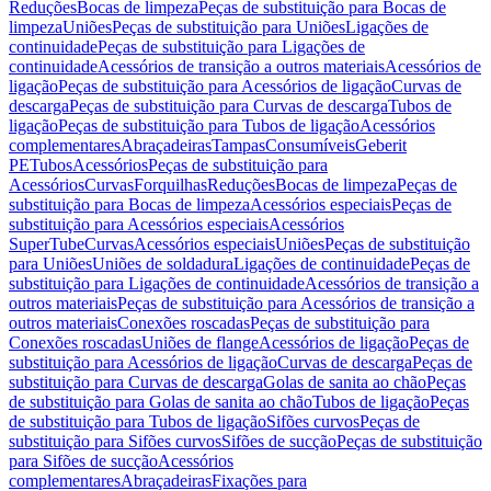
Reduções
Bocas de limpeza
Peças de substituição para Bocas de
limpeza
Uniões
Peças de substituição para Uniões
Ligações de
continuidade
Peças de substituição para Ligações de
continuidade
Acessórios de transição a outros materiais
Acessórios de
ligação
Peças de substituição para Acessórios de ligação
Curvas de
descarga
Peças de substituição para Curvas de descarga
Tubos de
ligação
Peças de substituição para Tubos de ligação
Acessórios
complementares
Abraçadeiras
Tampas
Consumíveis
Geberit
PE
Tubos
Acessórios
Peças de substituição para
Acessórios
Curvas
Forquilhas
Reduções
Bocas de limpeza
Peças de
substituição para Bocas de limpeza
Acessórios especiais
Peças de
substituição para Acessórios especiais
Acessórios
SuperTube
Curvas
Acessórios especiais
Uniões
Peças de substituição
para Uniões
Uniões de soldadura
Ligações de continuidade
Peças de
substituição para Ligações de continuidade
Acessórios de transição a
outros materiais
Peças de substituição para Acessórios de transição a
outros materiais
Conexões roscadas
Peças de substituição para
Conexões roscadas
Uniões de flange
Acessórios de ligação
Peças de
substituição para Acessórios de ligação
Curvas de descarga
Peças de
substituição para Curvas de descarga
Golas de sanita ao chão
Peças
de substituição para Golas de sanita ao chão
Tubos de ligação
Peças
de substituição para Tubos de ligação
Sifões curvos
Peças de
substituição para Sifões curvos
Sifões de sucção
Peças de substituição
para Sifões de sucção
Acessórios
complementares
Abraçadeiras
Fixações para