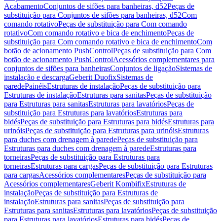
Acabamento
Conjuntos de sifões para banheiras, d52
Peças de
substituição para Conjuntos de sifões para banheiras, d52
Com
comando rotativo
Peças de substituição para Com comando
rotativo
Com comando rotativo e bica de enchimento
Peças de
substituição para Com comando rotativo e bica de enchimento
Com
botão de acionamento PushControl
Peças de substituição para Com
botão de acionamento PushControl
Acessórios complementares para
conjuntos de sifões para banheiras
Conjuntos de ligação
Sistemas de
instalação e descarga
Geberit Duofix
Sistemas de
parede
Painéis
Estruturas de instalação
Peças de substituição para
Estruturas de instalação
Estruturas para sanitas
Peças de substituição
para Estruturas para sanitas
Estruturas para lavatórios
Peças de
substituição para Estruturas para lavatórios
Estruturas para
bidés
Peças de substituição para Estruturas para bidés
Estruturas para
urinóis
Peças de substituição para Estruturas para urinóis
Estruturas
para duches com drenagem à parede
Peças de substituição para
Estruturas para duches com drenagem à parede
Estruturas para
torneiras
Peças de substituição para Estruturas para
torneiras
Estruturas para cargas
Peças de substituição para Estruturas
para cargas
Acessórios complementares
Peças de substituição para
Acessórios complementares
Geberit Kombifix
Estruturas de
instalação
Peças de substituição para Estruturas de
instalação
Estruturas para sanitas
Peças de substituição para
Estruturas para sanitas
Estruturas para lavatórios
Peças de substituição
para Estruturas para lavatórios
Estruturas para bidés
Peças de