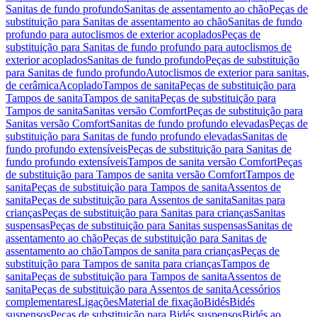
Sanitas de fundo profundo
Sanitas de assentamento ao chão
Peças de
substituição para Sanitas de assentamento ao chão
Sanitas de fundo
profundo para autoclismos de exterior acoplados
Peças de
substituição para Sanitas de fundo profundo para autoclismos de
exterior acoplados
Sanitas de fundo profundo
Peças de substituição
para Sanitas de fundo profundo
Autoclismos de exterior para sanitas,
de cerâmica
Acoplado
Tampos de sanita
Peças de substituição para
Tampos de sanita
Tampos de sanita
Peças de substituição para
Tampos de sanita
Sanitas versão Comfort
Peças de substituição para
Sanitas versão Comfort
Sanitas de fundo profundo elevadas
Peças de
substituição para Sanitas de fundo profundo elevadas
Sanitas de
fundo profundo extensíveis
Peças de substituição para Sanitas de
fundo profundo extensíveis
Tampos de sanita versão Comfort
Peças
de substituição para Tampos de sanita versão Comfort
Tampos de
sanita
Peças de substituição para Tampos de sanita
Assentos de
sanita
Peças de substituição para Assentos de sanita
Sanitas para
crianças
Peças de substituição para Sanitas para crianças
Sanitas
suspensas
Peças de substituição para Sanitas suspensas
Sanitas de
assentamento ao chão
Peças de substituição para Sanitas de
assentamento ao chão
Tampos de sanita para crianças
Peças de
substituição para Tampos de sanita para crianças
Tampos de
sanita
Peças de substituição para Tampos de sanita
Assentos de
sanita
Peças de substituição para Assentos de sanita
Acessórios
complementares
Ligações
Material de fixação
Bidés
Bidés
suspensos
Peças de substituição para Bidés suspensos
Bidés ao