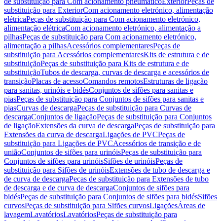
de substituição para Com acionamento pneumático
Exterior
Peças de
substituição para Exterior
Com acionamento eletrónico, alimentação
elétrica
Peças de substituição para Com acionamento eletrónico,
alimentação elétrica
Com acionamento eletrónico, alimentação a
pilhas
Peças de substituição para Com acionamento eletrónico,
alimentação a pilhas
Acessórios complementares
Peças de
substituição para Acessórios complementares
Kits de estrutura e de
substituição
Peças de substituição para Kits de estrutura e de
substituição
Tubos de descarga, curvas de descarga e acessórios de
transição
Placas de acesso
Comandos remotos
Estruturas de ligação
para sanitas, urinóis e bidés
Conjuntos de sifões para sanitas e
pias
Peças de substituição para Conjuntos de sifões para sanitas e
pias
Curvas de descarga
Peças de substituição para Curvas de
descarga
Conjuntos de ligação
Peças de substituição para Conjuntos
de ligação
Extensões da curva de descarga
Peças de substituição para
Extensões da curva de descarga
Ligações de PVC
Peças de
substituição para Ligações de PVC
Acessórios de transição e de
união
Conjuntos de sifões para urinóis
Peças de substituição para
Conjuntos de sifões para urinóis
Sifões de urinóis
Peças de
substituição para Sifões de urinóis
Extensões de tubo de descarga e
de curva de descarga
Peças de substituição para Extensões de tubo
de descarga e de curva de descarga
Conjuntos de sifões para
bidés
Peças de substituição para Conjuntos de sifões para bidés
Sifões
curvos
Peças de substituição para Sifões curvos
Ligações
Áreas de
lavagem
Lavatórios
Lavatórios
Peças de substituição para