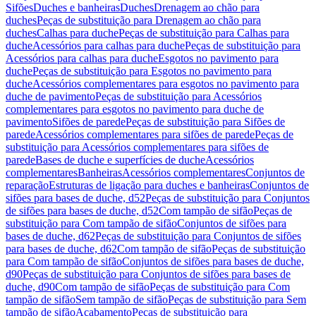
Sifões
Duches e banheiras
Duches
Drenagem ao chão para
duches
Peças de substituição para Drenagem ao chão para
duches
Calhas para duche
Peças de substituição para Calhas para
duche
Acessórios para calhas para duche
Peças de substituição para
Acessórios para calhas para duche
Esgotos no pavimento para
duche
Peças de substituição para Esgotos no pavimento para
duche
Acessórios complementares para esgotos no pavimento para
duche de pavimento
Peças de substituição para Acessórios
complementares para esgotos no pavimento para duche de
pavimento
Sifões de parede
Peças de substituição para Sifões de
parede
Acessórios complementares para sifões de parede
Peças de
substituição para Acessórios complementares para sifões de
parede
Bases de duche e superfícies de duche
Acessórios
complementares
Banheiras
Acessórios complementares
Conjuntos de
reparação
Estruturas de ligação para duches e banheiras
Conjuntos de
sifões para bases de duche, d52
Peças de substituição para Conjuntos
de sifões para bases de duche, d52
Com tampão de sifão
Peças de
substituição para Com tampão de sifão
Conjuntos de sifões para
bases de duche, d62
Peças de substituição para Conjuntos de sifões
para bases de duche, d62
Com tampão de sifão
Peças de substituição
para Com tampão de sifão
Conjuntos de sifões para bases de duche,
d90
Peças de substituição para Conjuntos de sifões para bases de
duche, d90
Com tampão de sifão
Peças de substituição para Com
tampão de sifão
Sem tampão de sifão
Peças de substituição para Sem
tampão de sifão
Acabamento
Peças de substituição para