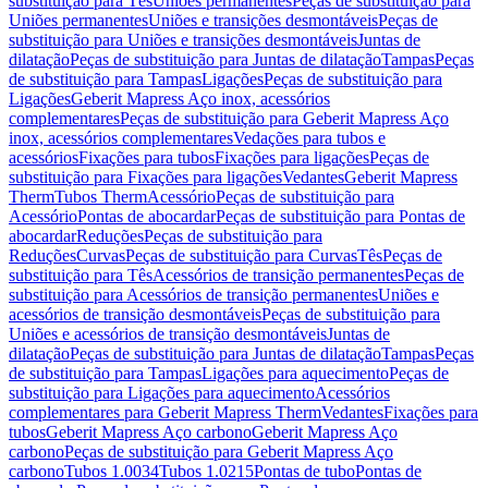
substituição para Tês
Uniões permanentes
Peças de substituição para
Uniões permanentes
Uniões e transições desmontáveis
Peças de
substituição para Uniões e transições desmontáveis
Juntas de
dilatação
Peças de substituição para Juntas de dilatação
Tampas
Peças
de substituição para Tampas
Ligações
Peças de substituição para
Ligações
Geberit Mapress Aço inox, acessórios
complementares
Peças de substituição para Geberit Mapress Aço
inox, acessórios complementares
Vedações para tubos e
acessórios
Fixações para tubos
Fixações para ligações
Peças de
substituição para Fixações para ligações
Vedantes
Geberit Mapress
Therm
Tubos Therm
Acessório
Peças de substituição para
Acessório
Pontas de abocardar
Peças de substituição para Pontas de
abocardar
Reduções
Peças de substituição para
Reduções
Curvas
Peças de substituição para Curvas
Tês
Peças de
substituição para Tês
Acessórios de transição permanentes
Peças de
substituição para Acessórios de transição permanentes
Uniões e
acessórios de transição desmontáveis
Peças de substituição para
Uniões e acessórios de transição desmontáveis
Juntas de
dilatação
Peças de substituição para Juntas de dilatação
Tampas
Peças
de substituição para Tampas
Ligações para aquecimento
Peças de
substituição para Ligações para aquecimento
Acessórios
complementares para Geberit Mapress Therm
Vedantes
Fixações para
tubos
Geberit Mapress Aço carbono
Geberit Mapress Aço
carbono
Peças de substituição para Geberit Mapress Aço
carbono
Tubos 1.0034
Tubos 1.0215
Pontas de tubo
Pontas de