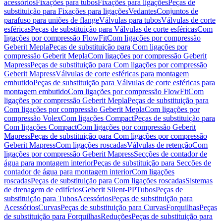
acessórios
Fixações para tubos
Fixações para ligações
Peças de
substituição para Fixações para ligações
Vedantes
Conjuntos de
parafuso para uniões de flange
Válvulas para tubos
Válvulas de corte
esféricas
Peças de substituição para Válvulas de corte esféricas
Com
ligações por compressão FlowFit
Com ligações por compressão
Geberit Mepla
Peças de substituição para Com ligações por
compressão Geberit Mepla
Com ligações por compressão Geberit
Mapress
Peças de substituição para Com ligações por compressão
Geberit Mapress
Válvulas de corte esféricas para montagem
embutido
Peças de substituição para Válvulas de corte esféricas para
montagem embutido
Com ligações por compressão FlowFit
Com
ligações por compressão Geberit Mepla
Peças de substituição para
Com ligações por compressão Geberit Mepla
Com ligações por
compressão Volex
Com ligações Compact
Peças de substituição para
Com ligações Compact
Com ligações por compressão Geberit
Mapress
Peças de substituição para Com ligações por compressão
Geberit Mapress
Com ligações roscadas
Válvulas de retenção
Com
ligações por compressão Geberit Mapress
Secções de contador de
água para montagem interior
Peças de substituição para Secções de
contador de água para montagem interior
Com ligações
roscadas
Peças de substituição para Com ligações roscadas
Sistemas
de drenagem de edifícios
Geberit Silent-PP
Tubos
Peças de
substituição para Tubos
Acessórios
Peças de substituição para
Acessórios
Curvas
Peças de substituição para Curvas
Forquilhas
Peças
de substituição para Forquilhas
Reduções
Peças de substituição para