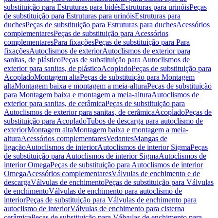
substituição para Estruturas para bidés
Estruturas para urinóis
Peças
de substituição para Estruturas para urinóis
Estruturas para
duches
Peças de substituição para Estruturas para duches
Acessórios
complementares
Peças de substituição para Acessórios
complementares
Para fixações
Peças de substituição para Para
fixações
Autoclismos de exterior
Autoclismos de exterior para
sanitas, de plástico
Peças de substituição para Autoclismos de
exterior para sanitas, de plástico
Acoplado
Peças de substituição para
Acoplado
Montagem alta
Peças de substituição para Montagem
alta
Montagem baixa e montagem a meia-altura
Peças de substituição
para Montagem baixa e montagem a meia-altura
Autoclismos de
exterior para sanitas, de cerâmica
Peças de substituição para
Autoclismos de exterior para sanitas, de cerâmica
Acoplado
Peças de
substituição para Acoplado
Tubos de descarga para autoclismo de
exterior
Montagem alta
Montagem baixa e montagem a meia-
altura
Acessórios complementares
Vedantes
Mangas de
ligação
Autoclismos de interior
Autoclismos de interior Sigma
Peças
de substituição para Autoclismos de interior Sigma
Autoclismos de
interior Omega
Peças de substituição para Autoclismos de interior
Omega
Acessórios complementares
Válvulas de enchimento e de
descarga
Válvulas de enchimento
Peças de substituição para Válvulas
de enchimento
Válvulas de enchimento para autoclismo de
interior
Peças de substituição para Válvulas de enchimento para
autoclismo de interior
Válvulas de enchimento para cisterna
cerâmica
Peças de substituição para Válvulas de enchimento para