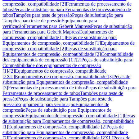
compressão, compatibilidade [2]
Ferramentas de processamento de
tubos
Peças de substituição para Ferramentas de processamento de
tubos
Tampões para teste de pressão
Peças de substituição para
Tampões para teste de pressão
Equipamento para
verificação
Ferramentas para Geberit Mapress
Peças de substituição
para Ferramentas para Geberit Mapress
Equipamentos de
compressão, compatibilidade [1]
Peças de substituição para
Equipamentos de compressão, compatibilidade [1]
Equipamentos de
compressão, compatibilidade [2]
Peças de substituição para
Equipamentos de compressão, compatibilidade [2]
Compatibilidade
dos equipamentos de compressão [1]/[2]
Peças de substituição para
Compatibilidade dos equipamentos de compressão
[1]/[2]
Equipamentos de compressão, compatibilidade
[2XL]
Equipamentos de compressão, compatibilidade [3]
Peças de
substituição para Equipamentos de compressão, compatibilidade
[3]
Ferramentas de processamento de tubos
Peças de substituição para
Ferramentas de processamento de tubos
Tampões para teste de
pressão
Peças de substituição para Tampões para teste de
pressão
Equipamento para verificação
Equipamentos de
compressão
Peças de substituição para Equipamentos de
compressão
Equipamentos de compressão, compatibilidade [1]
Peças
de substituição para Equipamentos de compressão, compatibilidade
[1]
Equipamentos de compressão, compatibilidade [2]
Peças de
substituição para Equipamentos de compressão, compatibilidade
[2]
Equipamentos de compressão, compatibilidade [2XL]
Peças de