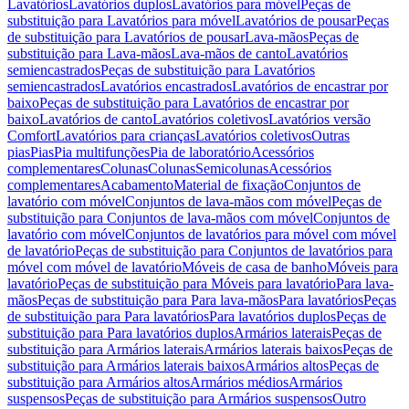
Lavatórios
Lavatórios duplos
Lavatórios para móvel
Peças de
substituição para Lavatórios para móvel
Lavatórios de pousar
Peças
de substituição para Lavatórios de pousar
Lava-mãos
Peças de
substituição para Lava-mãos
Lava-mãos de canto
Lavatórios
semiencastrados
Peças de substituição para Lavatórios
semiencastrados
Lavatórios encastrados
Lavatórios de encastrar por
baixo
Peças de substituição para Lavatórios de encastrar por
baixo
Lavatórios de canto
Lavatórios coletivos
Lavatórios versão
Comfort
Lavatórios para crianças
Lavatórios coletivos
Outras
pias
Pias
Pia multifunções
Pia de laboratório
Acessórios
complementares
Colunas
Colunas
Semicolunas
Acessórios
complementares
Acabamento
Material de fixação
Conjuntos de
lavatório com móvel
Conjuntos de lava-mãos com móvel
Peças de
substituição para Conjuntos de lava-mãos com móvel
Conjuntos de
lavatório com móvel
Conjuntos de lavatórios para móvel com móvel
de lavatório
Peças de substituição para Conjuntos de lavatórios para
móvel com móvel de lavatório
Móveis de casa de banho
Móveis para
lavatório
Peças de substituição para Móveis para lavatório
Para lava-
mãos
Peças de substituição para Para lava-mãos
Para lavatórios
Peças
de substituição para Para lavatórios
Para lavatórios duplos
Peças de
substituição para Para lavatórios duplos
Armários laterais
Peças de
substituição para Armários laterais
Armários laterais baixos
Peças de
substituição para Armários laterais baixos
Armários altos
Peças de
substituição para Armários altos
Armários médios
Armários
suspensos
Peças de substituição para Armários suspensos
Outro