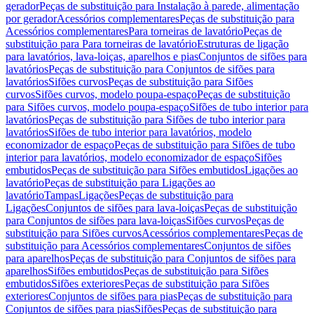
gerador
Peças de substituição para Instalação à parede, alimentação
por gerador
Acessórios complementares
Peças de substituição para
Acessórios complementares
Para torneiras de lavatório
Peças de
substituição para Para torneiras de lavatório
Estruturas de ligação
para lavatórios, lava-loiças, aparelhos e pias
Conjuntos de sifões para
lavatórios
Peças de substituição para Conjuntos de sifões para
lavatórios
Sifões curvos
Peças de substituição para Sifões
curvos
Sifões curvos, modelo poupa-espaço
Peças de substituição
para Sifões curvos, modelo poupa-espaço
Sifões de tubo interior para
lavatórios
Peças de substituição para Sifões de tubo interior para
lavatórios
Sifões de tubo interior para lavatórios, modelo
economizador de espaço
Peças de substituição para Sifões de tubo
interior para lavatórios, modelo economizador de espaço
Sifões
embutidos
Peças de substituição para Sifões embutidos
Ligações ao
lavatório
Peças de substituição para Ligações ao
lavatório
Tampas
Ligações
Peças de substituição para
Ligações
Conjuntos de sifões para lava-loiças
Peças de substituição
para Conjuntos de sifões para lava-loiças
Sifões curvos
Peças de
substituição para Sifões curvos
Acessórios complementares
Peças de
substituição para Acessórios complementares
Conjuntos de sifões
para aparelhos
Peças de substituição para Conjuntos de sifões para
aparelhos
Sifões embutidos
Peças de substituição para Sifões
embutidos
Sifões exteriores
Peças de substituição para Sifões
exteriores
Conjuntos de sifões para pias
Peças de substituição para
Conjuntos de sifões para pias
Sifões
Peças de substituição para