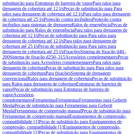
substituição para Estruturas de barreira de vapor
Para ralos para
drenagem de cobertura até 12 l/s
Peças de substituição para Para
ralos para drenagem de cobertura até 12 l/s
Para ralos para drenagem
de cobertura até 25 l/s
Proteção contra incêndios
Proteção contra
incêndios para sistemas de drenagem
Ralos de emergência
Peças de
substituição para Ralos de emergência
Para ralos para drenagem de
cobertura até 12 l/s
Peças de substituição para Para ralos para
drenagem de cobertura até 12 l/s
Para ralos para drenagem de
cobertura até 25 l/s
Peças de substituição para Para ralos para
drenagem de cobertura até 25 l/s
Fixações
Sistema de fixação d40–
200
Sistema de fixação d250–315
Acessórios complementares
Peças
de substituição para Acessórios complementares
Para ralos para
drenagem de cobertura
Peças de substituição para Para ralos para
drenagem de cobertura
Para fixações
Sistema de drenagem
convencional
Ralos para drenagem de cobertura
Peças de substituição
para Ralos para drenagem de cobertura
Estruturas de barreira de
vapor
Peças de substituição para Estruturas de barreira de
vapor
Acessórios
complementares
Ferramentas
Ferramentas
Ferramentas para Geberit
Mepla
Peças de substituição para Ferramentas para Geberit
Mepla
Ferramentas de compressão manual
Peças de substituição para
Ferramentas de compressão manual
Equipamentos de compressão,
compatibilidade [1]
Peças de substituição para Equipamentos de
compressão, compatibilidade [1]
Equipamentos de compressão,
compatibilidade [2]
Peças de substituição para Equipamentos de