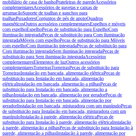
mobiliário de casa de banho
Prateleiras de parede
Acessórios
complementares
Acessórios de gavetas e caixas de
arrumação
Suporte de toalhas e ganchos para
toalhas
Puxadores
Conjuntos de pés de apoio
Quadros
magnéticos
Outros acessórios complementares
Espelhos e móveis
com espelho
Espelho
Peças de substituição para Espelho
Com
iluminação integrada
Peças de substituição para Com iluminação
integrada
Móveis com espelho
Peças de substituição para Móveis
com espelho
Com iluminação integrada
Peças de substituição para
Com iluminação integrada
Sem iluminação integrada
Peças de
substituição para Sem iluminação integrada
Acessórios
complementares
Elementos de luz
Outros acessórios
complementares
Torneiras
Torneiras
Peças de substituição para
Torneiras
Instalação em bancada, alimentação elétrica
Peças de
substituição para Instalação em bancada, alimentação
elétrica
Instalação em bancada, alimentação a pilhas
Peças de
substituição para Instalação em bancada, alimentação a
pilhas
Instalação em bancada, alimentação por gerador
Peças de
substituição para Instalação em bancada, alimentação por
gerador
Instalação em bancada, misturadora com um manípulo
Peças
de substituição para Instalação em bancada, misturadora com um
manípulo
Instalação à parede, alimentação elétrica
Peças de
substituição para Instalação à parede, alimentação elétrica
Instalação
à parede, alimentação a pilhas
Peças de substituição para Instalação à
parede, alimentação a pilhas
Instalação à parede, alimentação por