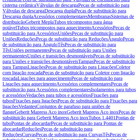
cisterna cerâmica
Válvulas de descarga
Peças de substituição para
Válvulas de descarga
Descarga dupla
Peças de substituição para
Descarga dupla
Acessórios complementares
Membranas
Sistemas de
distribuição
Geberit Mepla
Tubos tricompostos para água
potável
Tubos tricompostos para aquecimento
Acessórios
Peças de
substituição para Acessórios
Uniões
Peças de substituição para
Uniões
Reduções
Peças de substituição para Reduções
Ângulo
Peças
de substituição para Ângulo
Tês
Peças de substituição para
Tês
Uniões permanentes
Peças de substituição para Uniões
permanentes
Uniões e transições desmontáveis
Peças de substituição
para Uniões e transições desmontáveis
Tampas
Peças de substituição
para Tampas
Ligações
Peças de substituição para Ligações
Coletor
com ligação roscada
Peças de substituição para Coletor com ligação
roscada
Ligações para aquecimento
Peças de substituição para
Ligações para aquecimento
Acessórios complementares
Peças de
substituição para Acessórios complementares
Isolamentos para tubos
e acessórios
Vedações para tubos e acessórios
Fixações para
tubos
Fixações para ligações
Peças de substituição para Fixações para
ligações
Vedantes
Conjuntos de parafuso para uniões de
flange
Geberit Mapress Aço inox
Geberit Mapress Aço inox
Peças de
substituição para Geberit Mapress Aço inox
Tubos 1.4401
Pontas de
tubo
Pontas de abocardar
Peças de substituição para Pontas de
abocardar
Reduções
Peças de substituição para
Reduções
Curvas
Peças de substituição para Curvas
Tês
Peças de