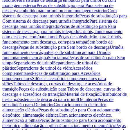
rebordo
Para sistema de descarga embutido para urinol ou com
montagem exterior
Peças de substituição para Para sistema de
descarga embutido para urinol ou com montagem exterior
Com
sistema de descarga para urinóis integrado
Peças de substituição para
Com sistema de descarga para urinóis integrado
Para sistema de
descarga para urinóis integrado
Peças de substituição para Para
sistema de descarga para urinóis integrado
Urinóis, funcionamento
com descarga, com/para tampa
Peças de substituição para Urinóis,
funcionamento com descarga, com/para tampa
Sem bordo de
descarga
Peças de substituição para Sem bordo de descarga
Urinóis,
funcionamento sem água
Peças de substituição para Urinóis,
funcionamento sem água
Sem tampa
Peças de substituição para Sem
tampa
Separadores de urinol
Separadores de urinol de
plástico
Separadores de urinol de vidro
Acessórios
complementares
Peças de substituição para Acessórios
complementares
Sifões e acessórios complementares para
sifões
Tubos de descarga, curvas de descarga e acessórios de
transição
Peças de substituição para Tubos de descarga, curvas de
descarga e acessórios de transição
Material de fixação
Distribuidor de
descarga
Sistemas de descarga para urinol
De interior
Peças de
substituição para De interior
Com acionamento eletrónico,
alimentação elétrica
Peças de substituição para Com acionamento
eletrónico, alimentação elétrica
Com acionamento eletrónico,
alimentação a pilhas
Peças de substituição para Com acionamento
eletrónico, alimentação a pilhas
Com acionamento pneumático
Peças