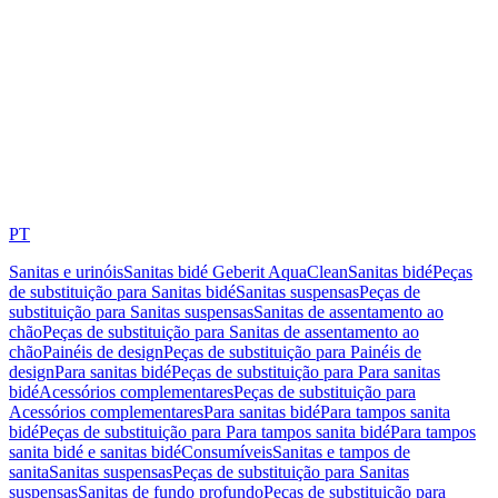
PT
Sanitas e urinóis
Sanitas bidé Geberit AquaClean
Sanitas bidé
Peças
de substituição para Sanitas bidé
Sanitas suspensas
Peças de
substituição para Sanitas suspensas
Sanitas de assentamento ao
chão
Peças de substituição para Sanitas de assentamento ao
chão
Painéis de design
Peças de substituição para Painéis de
design
Para sanitas bidé
Peças de substituição para Para sanitas
bidé
Acessórios complementares
Peças de substituição para
Acessórios complementares
Para sanitas bidé
Para tampos sanita
bidé
Peças de substituição para Para tampos sanita bidé
Para tampos
sanita bidé e sanitas bidé
Consumíveis
Sanitas e tampos de
sanita
Sanitas suspensas
Peças de substituição para Sanitas
suspensas
Sanitas de fundo profundo
Peças de substituição para