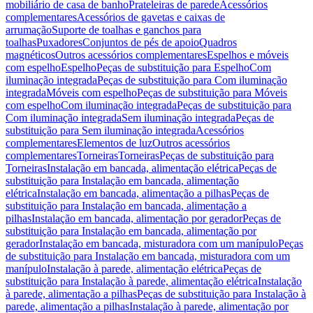
mobiliário de casa de banho
Prateleiras de parede
Acessórios
complementares
Acessórios de gavetas e caixas de
arrumação
Suporte de toalhas e ganchos para
toalhas
Puxadores
Conjuntos de pés de apoio
Quadros
magnéticos
Outros acessórios complementares
Espelhos e móveis
com espelho
Espelho
Peças de substituição para Espelho
Com
iluminação integrada
Peças de substituição para Com iluminação
integrada
Móveis com espelho
Peças de substituição para Móveis
com espelho
Com iluminação integrada
Peças de substituição para
Com iluminação integrada
Sem iluminação integrada
Peças de
substituição para Sem iluminação integrada
Acessórios
complementares
Elementos de luz
Outros acessórios
complementares
Torneiras
Torneiras
Peças de substituição para
Torneiras
Instalação em bancada, alimentação elétrica
Peças de
substituição para Instalação em bancada, alimentação
elétrica
Instalação em bancada, alimentação a pilhas
Peças de
substituição para Instalação em bancada, alimentação a
pilhas
Instalação em bancada, alimentação por gerador
Peças de
substituição para Instalação em bancada, alimentação por
gerador
Instalação em bancada, misturadora com um manípulo
Peças
de substituição para Instalação em bancada, misturadora com um
manípulo
Instalação à parede, alimentação elétrica
Peças de
substituição para Instalação à parede, alimentação elétrica
Instalação
à parede, alimentação a pilhas
Peças de substituição para Instalação à
parede, alimentação a pilhas
Instalação à parede, alimentação por