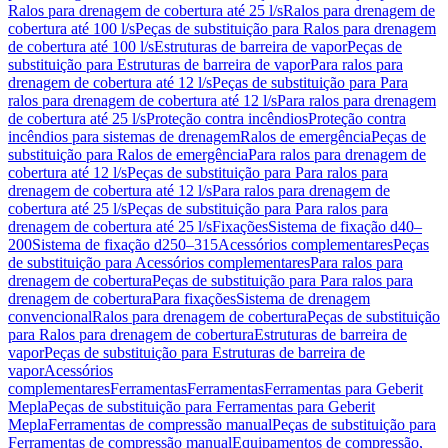
Ralos para drenagem de cobertura até 25 l/s
Ralos para drenagem de
cobertura até 100 l/s
Peças de substituição para Ralos para drenagem
de cobertura até 100 l/s
Estruturas de barreira de vapor
Peças de
substituição para Estruturas de barreira de vapor
Para ralos para
drenagem de cobertura até 12 l/s
Peças de substituição para Para
ralos para drenagem de cobertura até 12 l/s
Para ralos para drenagem
de cobertura até 25 l/s
Proteção contra incêndios
Proteção contra
incêndios para sistemas de drenagem
Ralos de emergência
Peças de
substituição para Ralos de emergência
Para ralos para drenagem de
cobertura até 12 l/s
Peças de substituição para Para ralos para
drenagem de cobertura até 12 l/s
Para ralos para drenagem de
cobertura até 25 l/s
Peças de substituição para Para ralos para
drenagem de cobertura até 25 l/s
Fixações
Sistema de fixação d40–
200
Sistema de fixação d250–315
Acessórios complementares
Peças
de substituição para Acessórios complementares
Para ralos para
drenagem de cobertura
Peças de substituição para Para ralos para
drenagem de cobertura
Para fixações
Sistema de drenagem
convencional
Ralos para drenagem de cobertura
Peças de substituição
para Ralos para drenagem de cobertura
Estruturas de barreira de
vapor
Peças de substituição para Estruturas de barreira de
vapor
Acessórios
complementares
Ferramentas
Ferramentas
Ferramentas para Geberit
Mepla
Peças de substituição para Ferramentas para Geberit
Mepla
Ferramentas de compressão manual
Peças de substituição para
Ferramentas de compressão manual
Equipamentos de compressão,