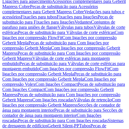
Ligações para aquecimento
Acessórios complementares para Geberit
Mapress Cobre
Peças de substituição para Acessórios
complementares para Geberit Mapress Cobre
Vedações para tubos e
acessórios
Fixações para tubos
Fixações para ligações
Peças de
substituição para Fixações para ligações
Vedantes
Conjuntos de
parafuso para uniões de flange
Válvulas para tubos
Válvulas de corte
esféricas
Peças de substituição para Válvulas de corte esféricas
Com
ligações por compressão FlowFit
Com ligações por compressão
Geberit Mepla
Peças de substituição para Com ligações por
compressão Geberit Mepla
Com ligações por compressão Geberit
Mapress
Peças de substituição para Com ligações por compressão
Geberit Mapress
Válvulas de corte esféricas para montagem
embutido
Peças de substituição para Válvulas de corte esféricas para
montagem embutido
Com ligações por compressão FlowFit
Com
ligações por compressão Geberit Mepla
Peças de substituição para
Com ligações por compressão Geberit Mepla
Com ligações por
compressão Volex
Com ligações Compact
Peças de substituição para
Com ligações Compact
Com ligações por compressão Geberit
Mapress
Peças de substituição para Com ligações por compressão
Geberit Mapress
Com ligações roscadas
Válvulas de retenção
Com
ligações por compressão Geberit Mapress
Secções de contador de
água para montagem interior
Peças de substituição para Secções de
contador de água para montagem interior
Com ligações
roscadas
Peças de substituição para Com ligações roscadas
Sistemas
de drenagem de edifícios
Geberit Silent-PP
Tubos
Peças de