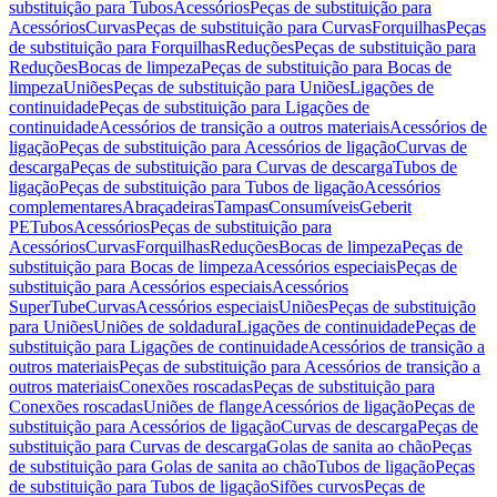
substituição para Tubos
Acessórios
Peças de substituição para
Acessórios
Curvas
Peças de substituição para Curvas
Forquilhas
Peças
de substituição para Forquilhas
Reduções
Peças de substituição para
Reduções
Bocas de limpeza
Peças de substituição para Bocas de
limpeza
Uniões
Peças de substituição para Uniões
Ligações de
continuidade
Peças de substituição para Ligações de
continuidade
Acessórios de transição a outros materiais
Acessórios de
ligação
Peças de substituição para Acessórios de ligação
Curvas de
descarga
Peças de substituição para Curvas de descarga
Tubos de
ligação
Peças de substituição para Tubos de ligação
Acessórios
complementares
Abraçadeiras
Tampas
Consumíveis
Geberit
PE
Tubos
Acessórios
Peças de substituição para
Acessórios
Curvas
Forquilhas
Reduções
Bocas de limpeza
Peças de
substituição para Bocas de limpeza
Acessórios especiais
Peças de
substituição para Acessórios especiais
Acessórios
SuperTube
Curvas
Acessórios especiais
Uniões
Peças de substituição
para Uniões
Uniões de soldadura
Ligações de continuidade
Peças de
substituição para Ligações de continuidade
Acessórios de transição a
outros materiais
Peças de substituição para Acessórios de transição a
outros materiais
Conexões roscadas
Peças de substituição para
Conexões roscadas
Uniões de flange
Acessórios de ligação
Peças de
substituição para Acessórios de ligação
Curvas de descarga
Peças de
substituição para Curvas de descarga
Golas de sanita ao chão
Peças
de substituição para Golas de sanita ao chão
Tubos de ligação
Peças
de substituição para Tubos de ligação
Sifões curvos
Peças de