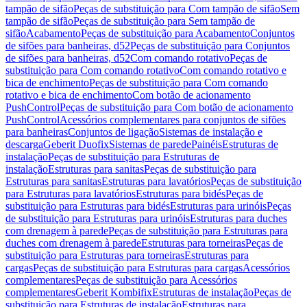
tampão de sifão
Peças de substituição para Com tampão de sifão
Sem
tampão de sifão
Peças de substituição para Sem tampão de
sifão
Acabamento
Peças de substituição para Acabamento
Conjuntos
de sifões para banheiras, d52
Peças de substituição para Conjuntos
de sifões para banheiras, d52
Com comando rotativo
Peças de
substituição para Com comando rotativo
Com comando rotativo e
bica de enchimento
Peças de substituição para Com comando
rotativo e bica de enchimento
Com botão de acionamento
PushControl
Peças de substituição para Com botão de acionamento
PushControl
Acessórios complementares para conjuntos de sifões
para banheiras
Conjuntos de ligação
Sistemas de instalação e
descarga
Geberit Duofix
Sistemas de parede
Painéis
Estruturas de
instalação
Peças de substituição para Estruturas de
instalação
Estruturas para sanitas
Peças de substituição para
Estruturas para sanitas
Estruturas para lavatórios
Peças de substituição
para Estruturas para lavatórios
Estruturas para bidés
Peças de
substituição para Estruturas para bidés
Estruturas para urinóis
Peças
de substituição para Estruturas para urinóis
Estruturas para duches
com drenagem à parede
Peças de substituição para Estruturas para
duches com drenagem à parede
Estruturas para torneiras
Peças de
substituição para Estruturas para torneiras
Estruturas para
cargas
Peças de substituição para Estruturas para cargas
Acessórios
complementares
Peças de substituição para Acessórios
complementares
Geberit Kombifix
Estruturas de instalação
Peças de
substituição para Estruturas de instalação
Estruturas para