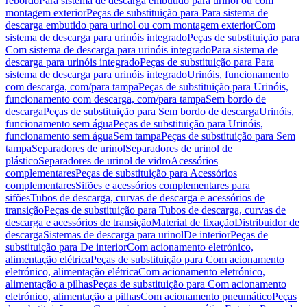
rebordo
Para sistema de descarga embutido para urinol ou com
montagem exterior
Peças de substituição para Para sistema de
descarga embutido para urinol ou com montagem exterior
Com
sistema de descarga para urinóis integrado
Peças de substituição para
Com sistema de descarga para urinóis integrado
Para sistema de
descarga para urinóis integrado
Peças de substituição para Para
sistema de descarga para urinóis integrado
Urinóis, funcionamento
com descarga, com/para tampa
Peças de substituição para Urinóis,
funcionamento com descarga, com/para tampa
Sem bordo de
descarga
Peças de substituição para Sem bordo de descarga
Urinóis,
funcionamento sem água
Peças de substituição para Urinóis,
funcionamento sem água
Sem tampa
Peças de substituição para Sem
tampa
Separadores de urinol
Separadores de urinol de
plástico
Separadores de urinol de vidro
Acessórios
complementares
Peças de substituição para Acessórios
complementares
Sifões e acessórios complementares para
sifões
Tubos de descarga, curvas de descarga e acessórios de
transição
Peças de substituição para Tubos de descarga, curvas de
descarga e acessórios de transição
Material de fixação
Distribuidor de
descarga
Sistemas de descarga para urinol
De interior
Peças de
substituição para De interior
Com acionamento eletrónico,
alimentação elétrica
Peças de substituição para Com acionamento
eletrónico, alimentação elétrica
Com acionamento eletrónico,
alimentação a pilhas
Peças de substituição para Com acionamento
eletrónico, alimentação a pilhas
Com acionamento pneumático
Peças