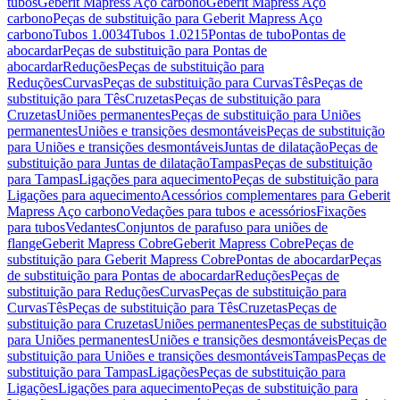
tubos
Geberit Mapress Aço carbono
Geberit Mapress Aço
carbono
Peças de substituição para Geberit Mapress Aço
carbono
Tubos 1.0034
Tubos 1.0215
Pontas de tubo
Pontas de
abocardar
Peças de substituição para Pontas de
abocardar
Reduções
Peças de substituição para
Reduções
Curvas
Peças de substituição para Curvas
Tês
Peças de
substituição para Tês
Cruzetas
Peças de substituição para
Cruzetas
Uniões permanentes
Peças de substituição para Uniões
permanentes
Uniões e transições desmontáveis
Peças de substituição
para Uniões e transições desmontáveis
Juntas de dilatação
Peças de
substituição para Juntas de dilatação
Tampas
Peças de substituição
para Tampas
Ligações para aquecimento
Peças de substituição para
Ligações para aquecimento
Acessórios complementares para Geberit
Mapress Aço carbono
Vedações para tubos e acessórios
Fixações
para tubos
Vedantes
Conjuntos de parafuso para uniões de
flange
Geberit Mapress Cobre
Geberit Mapress Cobre
Peças de
substituição para Geberit Mapress Cobre
Pontas de abocardar
Peças
de substituição para Pontas de abocardar
Reduções
Peças de
substituição para Reduções
Curvas
Peças de substituição para
Curvas
Tês
Peças de substituição para Tês
Cruzetas
Peças de
substituição para Cruzetas
Uniões permanentes
Peças de substituição
para Uniões permanentes
Uniões e transições desmontáveis
Peças de
substituição para Uniões e transições desmontáveis
Tampas
Peças de
substituição para Tampas
Ligações
Peças de substituição para
Ligações
Ligações para aquecimento
Peças de substituição para