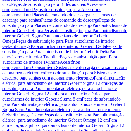
chão
Peças de substituição para Bidés ao chão
Acessórios
complementares
Peças de substituição para Acessórios
complementares
Placas de comando de descarga e sistemas de
descarga para sanitas
Placas de comando de descarga
Peças de
substituição para Placas de comando de descarga
Para autoclismo de
interior Geberit Sigma
Peças de substituição para Para autoclismo de
interior Geberit Sigma
Para autoclismo de interior Geberit
Omega
Peças de substituição para Para autoclismo de interior
Geberit Omega
Para autoclismo de interior Geberit Delta
Peças de
substituição para Para autoclismo de interior Geberit Delta
Para
autoclismo de interior Twinline
Peças de substituição para Para
autoclismo de interior Twinline
Acessórios
complementares
Consumíveis
Sistemas de descarga para sanitas com
acionamento eletrónico
Peças de substituição para Sistemas de
descarga para sanitas com acionamento eletrónico
Para alimentação
elétrica, para autoclismo de interior Geberit Sigma 12 cm
Peças de
substituição para Para alimentação elétrica, para autoclismo de
interior Geberit Sigma 12 cm
Para alimentação elétrica, para
autoclismos de interior Geberit Sigma 8 cm
Peças de substituição
para Para alimentação elétrica, para autoclismos de interior Geberit
Sigma 8 cm
Para alimentação elétrica, para autoclismo de interior
Geberit Omega 12 cm
Peças de substituição para Para alimentação
elétrica, para autoclismo de interior Geberit Omega 12 cm
Para
alimentação a pilhas, para autoclismo de interior Geberit Sigma 12
cm
Peças de substituição para Para alimentação a pilhas, para