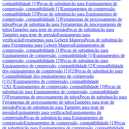
compatibilidade [1]
Peças de substituição para Equipamentos de
compressão, compatibilidade [1]
Equipamentos de compressão,
compatibilidade [2]
Peças de substituição para Equipamentos de
compressão, compatibilidade [2]
Ferramentas de processamento de
tubos
Peças de substituição para Ferramentas de processamento de
tubos
Tampões para teste de pressão
Peças de substituição para
Tampões para teste de pressão
Equipamento para
verificação
Ferramentas para Geberit Mapress
Peças de substituição
para Ferramentas para Geberit Mapress
Equipamentos de
compressão, compatibilidade [1]
Peças de substituição para
Equipamentos de compressão, compatibilidade [1]
Equipamentos de
compressão, compatibilidade [2]
Peças de substituição para
Equipamentos de compressão, compatibilidade [2]
Compatibilidade
dos equipamentos de compressão [1]/[2]
Peças de substituição para
Compatibilidade dos equipamentos de compressão
[1]/[2]
Equipamentos de compressão, compatibilidade
[2XL]
Equipamentos de compressão, compatibilidade [3]
Peças de
substituição para Equipamentos de compressão, compatibilidade
[3]
Ferramentas de processamento de tubos
Peças de substituição para
Ferramentas de processamento de tubos
Tampões para teste de
pressão
Peças de substituição para Tampões para teste de
pressão
Equipamento para verificação
Equipamentos de
compressão
Peças de substituição para Equipamentos de
compressão
Equipamentos de compressão, compatibilidade [1]
Peças
de substituição para Equipamentos de compressão, compatibilidade