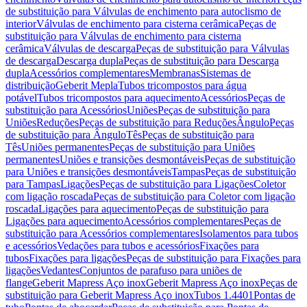
de substituição para Válvulas de enchimento para autoclismo de
interior
Válvulas de enchimento para cisterna cerâmica
Peças de
substituição para Válvulas de enchimento para cisterna
cerâmica
Válvulas de descarga
Peças de substituição para Válvulas
de descarga
Descarga dupla
Peças de substituição para Descarga
dupla
Acessórios complementares
Membranas
Sistemas de
distribuição
Geberit Mepla
Tubos tricompostos para água
potável
Tubos tricompostos para aquecimento
Acessórios
Peças de
substituição para Acessórios
Uniões
Peças de substituição para
Uniões
Reduções
Peças de substituição para Reduções
Ângulo
Peças
de substituição para Ângulo
Tês
Peças de substituição para
Tês
Uniões permanentes
Peças de substituição para Uniões
permanentes
Uniões e transições desmontáveis
Peças de substituição
para Uniões e transições desmontáveis
Tampas
Peças de substituição
para Tampas
Ligações
Peças de substituição para Ligações
Coletor
com ligação roscada
Peças de substituição para Coletor com ligação
roscada
Ligações para aquecimento
Peças de substituição para
Ligações para aquecimento
Acessórios complementares
Peças de
substituição para Acessórios complementares
Isolamentos para tubos
e acessórios
Vedações para tubos e acessórios
Fixações para
tubos
Fixações para ligações
Peças de substituição para Fixações para
ligações
Vedantes
Conjuntos de parafuso para uniões de
flange
Geberit Mapress Aço inox
Geberit Mapress Aço inox
Peças de
substituição para Geberit Mapress Aço inox
Tubos 1.4401
Pontas de