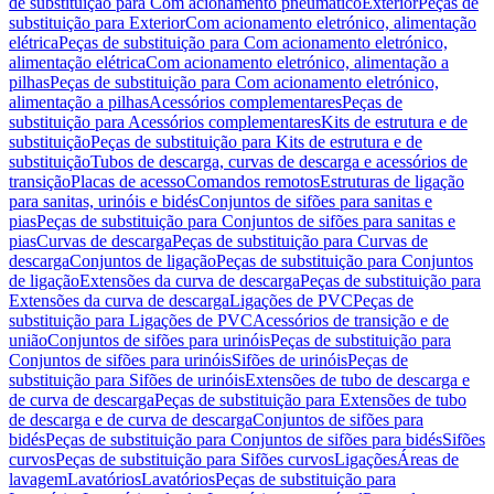
de substituição para Com acionamento pneumático
Exterior
Peças de
substituição para Exterior
Com acionamento eletrónico, alimentação
elétrica
Peças de substituição para Com acionamento eletrónico,
alimentação elétrica
Com acionamento eletrónico, alimentação a
pilhas
Peças de substituição para Com acionamento eletrónico,
alimentação a pilhas
Acessórios complementares
Peças de
substituição para Acessórios complementares
Kits de estrutura e de
substituição
Peças de substituição para Kits de estrutura e de
substituição
Tubos de descarga, curvas de descarga e acessórios de
transição
Placas de acesso
Comandos remotos
Estruturas de ligação
para sanitas, urinóis e bidés
Conjuntos de sifões para sanitas e
pias
Peças de substituição para Conjuntos de sifões para sanitas e
pias
Curvas de descarga
Peças de substituição para Curvas de
descarga
Conjuntos de ligação
Peças de substituição para Conjuntos
de ligação
Extensões da curva de descarga
Peças de substituição para
Extensões da curva de descarga
Ligações de PVC
Peças de
substituição para Ligações de PVC
Acessórios de transição e de
união
Conjuntos de sifões para urinóis
Peças de substituição para
Conjuntos de sifões para urinóis
Sifões de urinóis
Peças de
substituição para Sifões de urinóis
Extensões de tubo de descarga e
de curva de descarga
Peças de substituição para Extensões de tubo
de descarga e de curva de descarga
Conjuntos de sifões para
bidés
Peças de substituição para Conjuntos de sifões para bidés
Sifões
curvos
Peças de substituição para Sifões curvos
Ligações
Áreas de
lavagem
Lavatórios
Lavatórios
Peças de substituição para