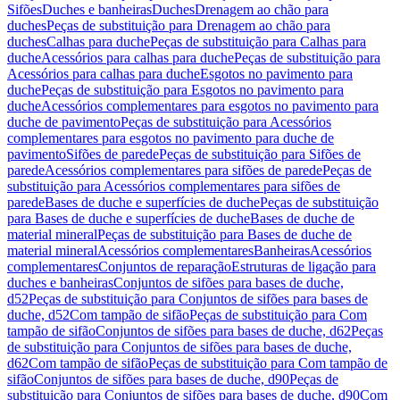
Sifões
Duches e banheiras
Duches
Drenagem ao chão para
duches
Peças de substituição para Drenagem ao chão para
duches
Calhas para duche
Peças de substituição para Calhas para
duche
Acessórios para calhas para duche
Peças de substituição para
Acessórios para calhas para duche
Esgotos no pavimento para
duche
Peças de substituição para Esgotos no pavimento para
duche
Acessórios complementares para esgotos no pavimento para
duche de pavimento
Peças de substituição para Acessórios
complementares para esgotos no pavimento para duche de
pavimento
Sifões de parede
Peças de substituição para Sifões de
parede
Acessórios complementares para sifões de parede
Peças de
substituição para Acessórios complementares para sifões de
parede
Bases de duche e superfícies de duche
Peças de substituição
para Bases de duche e superfícies de duche
Bases de duche de
material mineral
Peças de substituição para Bases de duche de
material mineral
Acessórios complementares
Banheiras
Acessórios
complementares
Conjuntos de reparação
Estruturas de ligação para
duches e banheiras
Conjuntos de sifões para bases de duche,
d52
Peças de substituição para Conjuntos de sifões para bases de
duche, d52
Com tampão de sifão
Peças de substituição para Com
tampão de sifão
Conjuntos de sifões para bases de duche, d62
Peças
de substituição para Conjuntos de sifões para bases de duche,
d62
Com tampão de sifão
Peças de substituição para Com tampão de
sifão
Conjuntos de sifões para bases de duche, d90
Peças de
substituição para Conjuntos de sifões para bases de duche, d90
Com