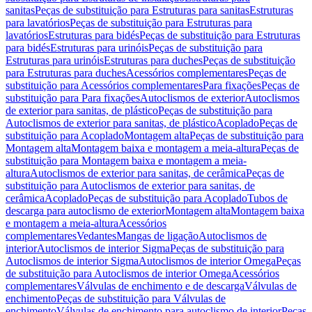
sanitas
Peças de substituição para Estruturas para sanitas
Estruturas
para lavatórios
Peças de substituição para Estruturas para
lavatórios
Estruturas para bidés
Peças de substituição para Estruturas
para bidés
Estruturas para urinóis
Peças de substituição para
Estruturas para urinóis
Estruturas para duches
Peças de substituição
para Estruturas para duches
Acessórios complementares
Peças de
substituição para Acessórios complementares
Para fixações
Peças de
substituição para Para fixações
Autoclismos de exterior
Autoclismos
de exterior para sanitas, de plástico
Peças de substituição para
Autoclismos de exterior para sanitas, de plástico
Acoplado
Peças de
substituição para Acoplado
Montagem alta
Peças de substituição para
Montagem alta
Montagem baixa e montagem a meia-altura
Peças de
substituição para Montagem baixa e montagem a meia-
altura
Autoclismos de exterior para sanitas, de cerâmica
Peças de
substituição para Autoclismos de exterior para sanitas, de
cerâmica
Acoplado
Peças de substituição para Acoplado
Tubos de
descarga para autoclismo de exterior
Montagem alta
Montagem baixa
e montagem a meia-altura
Acessórios
complementares
Vedantes
Mangas de ligação
Autoclismos de
interior
Autoclismos de interior Sigma
Peças de substituição para
Autoclismos de interior Sigma
Autoclismos de interior Omega
Peças
de substituição para Autoclismos de interior Omega
Acessórios
complementares
Válvulas de enchimento e de descarga
Válvulas de
enchimento
Peças de substituição para Válvulas de
enchimento
Válvulas de enchimento para autoclismo de interior
Peças