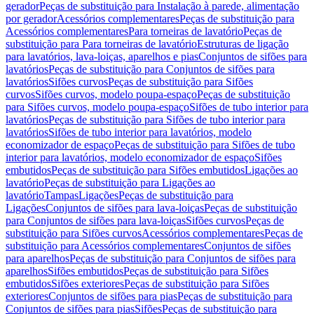
gerador
Peças de substituição para Instalação à parede, alimentação
por gerador
Acessórios complementares
Peças de substituição para
Acessórios complementares
Para torneiras de lavatório
Peças de
substituição para Para torneiras de lavatório
Estruturas de ligação
para lavatórios, lava-loiças, aparelhos e pias
Conjuntos de sifões para
lavatórios
Peças de substituição para Conjuntos de sifões para
lavatórios
Sifões curvos
Peças de substituição para Sifões
curvos
Sifões curvos, modelo poupa-espaço
Peças de substituição
para Sifões curvos, modelo poupa-espaço
Sifões de tubo interior para
lavatórios
Peças de substituição para Sifões de tubo interior para
lavatórios
Sifões de tubo interior para lavatórios, modelo
economizador de espaço
Peças de substituição para Sifões de tubo
interior para lavatórios, modelo economizador de espaço
Sifões
embutidos
Peças de substituição para Sifões embutidos
Ligações ao
lavatório
Peças de substituição para Ligações ao
lavatório
Tampas
Ligações
Peças de substituição para
Ligações
Conjuntos de sifões para lava-loiças
Peças de substituição
para Conjuntos de sifões para lava-loiças
Sifões curvos
Peças de
substituição para Sifões curvos
Acessórios complementares
Peças de
substituição para Acessórios complementares
Conjuntos de sifões
para aparelhos
Peças de substituição para Conjuntos de sifões para
aparelhos
Sifões embutidos
Peças de substituição para Sifões
embutidos
Sifões exteriores
Peças de substituição para Sifões
exteriores
Conjuntos de sifões para pias
Peças de substituição para
Conjuntos de sifões para pias
Sifões
Peças de substituição para