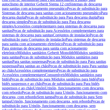
autoclismo de interior Geberit Sigma 12 cm
Sistemas de descarga
para sanitas com acionamento pneumático
Peças de substituição para
Sistemas de descarga para sanitas com acionamento pneumático
Para
descarga dupla
Peças de substituição para Para descarga dupla
Para
descarga simples
Peças de substituição para Para descarga
simples
Acessórios complementares para sistemas de descarga para
sanitas
Peças de substituição para Acessórios complementares para
sistemas de descarga para sanitas
Conjuntos de instalação
Peças de
substituição para Conjuntos de instalação
Para sistemas de descarga
para sanita com acionamento eletrónico
Peças de substituição para
Para sistemas de descarga para sanita com acionamento
eletrónico
Módulos sanitários Geberit Monolith
Módulos sanitários
para sanitas
Peças de substituição para Módulos sanitários para
sanitas
Para sanitas suspensas
Peças de substituição para Para sanitas
suspensas
Para sanitas ao chão
Peças de substituição para Para sanitas
ao chão
Acessórios complementares
Peças de substituição para
Acessórios complementares
Consumíveis
Módulos sanitários para
bidés
Peças de substituição para Módulos sanitários para bidés
Para
bidés suspensos e ao chão
Peças de substituição para Para bidés
suspensos e ao chão
Urinóis
Urinóis, funcionamento com descarga,
com rebordo
Peças de substituição para Urinóis, funcionamento com
descarga, com rebordo
Sem tampa
Peças de substituição para Sem
tampa
Urinóis, funcionamento com descarga, sem rebordo
Peças de
substituição para Urinóis, funcionamento com descarga, sem