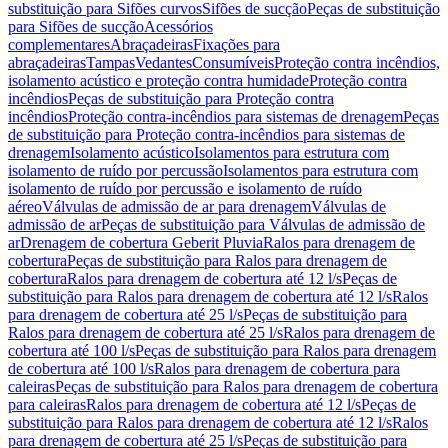
substituição para Sifões curvos
Sifões de sucção
Peças de substituição
para Sifões de sucção
Acessórios
complementares
Abraçadeiras
Fixações para
abraçadeiras
Tampas
Vedantes
Consumíveis
Proteção contra incêndios,
isolamento acústico e proteção contra humidade
Proteção contra
incêndios
Peças de substituição para Proteção contra
incêndios
Proteção contra-incêndios para sistemas de drenagem
Peças
de substituição para Proteção contra-incêndios para sistemas de
drenagem
Isolamento acústico
Isolamentos para estrutura com
isolamento de ruído por percussão
Isolamentos para estrutura com
isolamento de ruído por percussão e isolamento de ruído
aéreo
Válvulas de admissão de ar para drenagem
Válvulas de
admissão de ar
Peças de substituição para Válvulas de admissão de
ar
Drenagem de cobertura Geberit Pluvia
Ralos para drenagem de
cobertura
Peças de substituição para Ralos para drenagem de
cobertura
Ralos para drenagem de cobertura até 12 l/s
Peças de
substituição para Ralos para drenagem de cobertura até 12 l/s
Ralos
para drenagem de cobertura até 25 l/s
Peças de substituição para
Ralos para drenagem de cobertura até 25 l/s
Ralos para drenagem de
cobertura até 100 l/s
Peças de substituição para Ralos para drenagem
de cobertura até 100 l/s
Ralos para drenagem de cobertura para
caleiras
Peças de substituição para Ralos para drenagem de cobertura
para caleiras
Ralos para drenagem de cobertura até 12 l/s
Peças de
substituição para Ralos para drenagem de cobertura até 12 l/s
Ralos
para drenagem de cobertura até 25 l/s
Peças de substituição para