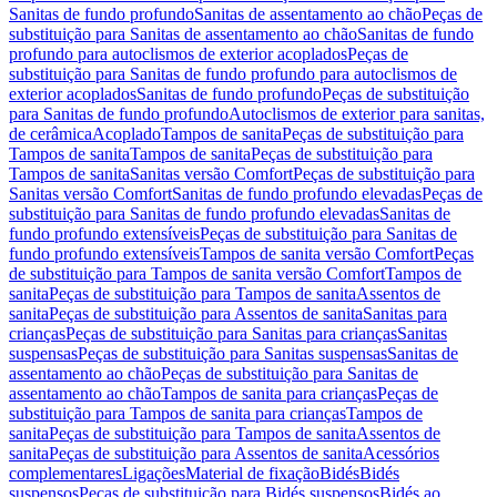
Sanitas de fundo profundo
Sanitas de assentamento ao chão
Peças de
substituição para Sanitas de assentamento ao chão
Sanitas de fundo
profundo para autoclismos de exterior acoplados
Peças de
substituição para Sanitas de fundo profundo para autoclismos de
exterior acoplados
Sanitas de fundo profundo
Peças de substituição
para Sanitas de fundo profundo
Autoclismos de exterior para sanitas,
de cerâmica
Acoplado
Tampos de sanita
Peças de substituição para
Tampos de sanita
Tampos de sanita
Peças de substituição para
Tampos de sanita
Sanitas versão Comfort
Peças de substituição para
Sanitas versão Comfort
Sanitas de fundo profundo elevadas
Peças de
substituição para Sanitas de fundo profundo elevadas
Sanitas de
fundo profundo extensíveis
Peças de substituição para Sanitas de
fundo profundo extensíveis
Tampos de sanita versão Comfort
Peças
de substituição para Tampos de sanita versão Comfort
Tampos de
sanita
Peças de substituição para Tampos de sanita
Assentos de
sanita
Peças de substituição para Assentos de sanita
Sanitas para
crianças
Peças de substituição para Sanitas para crianças
Sanitas
suspensas
Peças de substituição para Sanitas suspensas
Sanitas de
assentamento ao chão
Peças de substituição para Sanitas de
assentamento ao chão
Tampos de sanita para crianças
Peças de
substituição para Tampos de sanita para crianças
Tampos de
sanita
Peças de substituição para Tampos de sanita
Assentos de
sanita
Peças de substituição para Assentos de sanita
Acessórios
complementares
Ligações
Material de fixação
Bidés
Bidés
suspensos
Peças de substituição para Bidés suspensos
Bidés ao