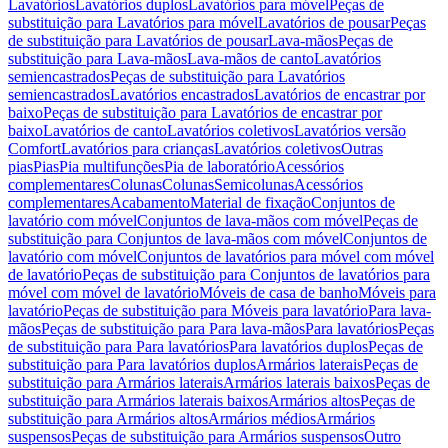
Lavatórios
Lavatórios duplos
Lavatórios para móvel
Peças de
substituição para Lavatórios para móvel
Lavatórios de pousar
Peças
de substituição para Lavatórios de pousar
Lava-mãos
Peças de
substituição para Lava-mãos
Lava-mãos de canto
Lavatórios
semiencastrados
Peças de substituição para Lavatórios
semiencastrados
Lavatórios encastrados
Lavatórios de encastrar por
baixo
Peças de substituição para Lavatórios de encastrar por
baixo
Lavatórios de canto
Lavatórios coletivos
Lavatórios versão
Comfort
Lavatórios para crianças
Lavatórios coletivos
Outras
pias
Pias
Pia multifunções
Pia de laboratório
Acessórios
complementares
Colunas
Colunas
Semicolunas
Acessórios
complementares
Acabamento
Material de fixação
Conjuntos de
lavatório com móvel
Conjuntos de lava-mãos com móvel
Peças de
substituição para Conjuntos de lava-mãos com móvel
Conjuntos de
lavatório com móvel
Conjuntos de lavatórios para móvel com móvel
de lavatório
Peças de substituição para Conjuntos de lavatórios para
móvel com móvel de lavatório
Móveis de casa de banho
Móveis para
lavatório
Peças de substituição para Móveis para lavatório
Para lava-
mãos
Peças de substituição para Para lava-mãos
Para lavatórios
Peças
de substituição para Para lavatórios
Para lavatórios duplos
Peças de
substituição para Para lavatórios duplos
Armários laterais
Peças de
substituição para Armários laterais
Armários laterais baixos
Peças de
substituição para Armários laterais baixos
Armários altos
Peças de
substituição para Armários altos
Armários médios
Armários
suspensos
Peças de substituição para Armários suspensos
Outro