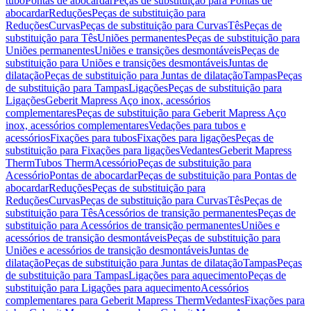
tubo
Pontas de abocardar
Peças de substituição para Pontas de
abocardar
Reduções
Peças de substituição para
Reduções
Curvas
Peças de substituição para Curvas
Tês
Peças de
substituição para Tês
Uniões permanentes
Peças de substituição para
Uniões permanentes
Uniões e transições desmontáveis
Peças de
substituição para Uniões e transições desmontáveis
Juntas de
dilatação
Peças de substituição para Juntas de dilatação
Tampas
Peças
de substituição para Tampas
Ligações
Peças de substituição para
Ligações
Geberit Mapress Aço inox, acessórios
complementares
Peças de substituição para Geberit Mapress Aço
inox, acessórios complementares
Vedações para tubos e
acessórios
Fixações para tubos
Fixações para ligações
Peças de
substituição para Fixações para ligações
Vedantes
Geberit Mapress
Therm
Tubos Therm
Acessório
Peças de substituição para
Acessório
Pontas de abocardar
Peças de substituição para Pontas de
abocardar
Reduções
Peças de substituição para
Reduções
Curvas
Peças de substituição para Curvas
Tês
Peças de
substituição para Tês
Acessórios de transição permanentes
Peças de
substituição para Acessórios de transição permanentes
Uniões e
acessórios de transição desmontáveis
Peças de substituição para
Uniões e acessórios de transição desmontáveis
Juntas de
dilatação
Peças de substituição para Juntas de dilatação
Tampas
Peças
de substituição para Tampas
Ligações para aquecimento
Peças de
substituição para Ligações para aquecimento
Acessórios
complementares para Geberit Mapress Therm
Vedantes
Fixações para