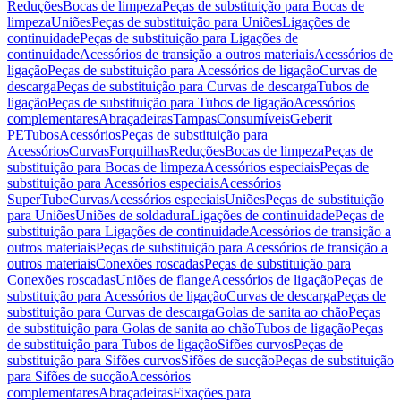
Reduções
Bocas de limpeza
Peças de substituição para Bocas de
limpeza
Uniões
Peças de substituição para Uniões
Ligações de
continuidade
Peças de substituição para Ligações de
continuidade
Acessórios de transição a outros materiais
Acessórios de
ligação
Peças de substituição para Acessórios de ligação
Curvas de
descarga
Peças de substituição para Curvas de descarga
Tubos de
ligação
Peças de substituição para Tubos de ligação
Acessórios
complementares
Abraçadeiras
Tampas
Consumíveis
Geberit
PE
Tubos
Acessórios
Peças de substituição para
Acessórios
Curvas
Forquilhas
Reduções
Bocas de limpeza
Peças de
substituição para Bocas de limpeza
Acessórios especiais
Peças de
substituição para Acessórios especiais
Acessórios
SuperTube
Curvas
Acessórios especiais
Uniões
Peças de substituição
para Uniões
Uniões de soldadura
Ligações de continuidade
Peças de
substituição para Ligações de continuidade
Acessórios de transição a
outros materiais
Peças de substituição para Acessórios de transição a
outros materiais
Conexões roscadas
Peças de substituição para
Conexões roscadas
Uniões de flange
Acessórios de ligação
Peças de
substituição para Acessórios de ligação
Curvas de descarga
Peças de
substituição para Curvas de descarga
Golas de sanita ao chão
Peças
de substituição para Golas de sanita ao chão
Tubos de ligação
Peças
de substituição para Tubos de ligação
Sifões curvos
Peças de
substituição para Sifões curvos
Sifões de sucção
Peças de substituição
para Sifões de sucção
Acessórios
complementares
Abraçadeiras
Fixações para