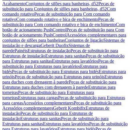
Acabamento
Conjuntos de sifões para banheiras, d52
Peças de
substituição para Conjuntos de sifões para banheiras, d52
Com
comando rotativo
Peças de substituição para Com comando
rotativo
Com comando rotativo e bica de enchimento
Peças de
substituição para Com comando rotativo e bica de enchimento
Com
botão de acionamento PushControl
Peças de substituição para Com
botão de acionamento PushControl
Acessórios complementares para
conjuntos de sifões para banheiras
Conjuntos de ligação
Sistemas de
instalação e descarga
Geberit Duofix
Sistemas de
parede
Painéis
Estruturas de instalação
Peças de substituição para
Estruturas de instalação
Estruturas para sanitas
Peças de substituição
para Estruturas para sanitas
Estruturas para lavatórios
Peças de
substituição para Estruturas para lavatórios
Estruturas para
bidés
Peças de substituição para Estruturas para bidés
Estruturas para
urinóis
Peças de substituição para Estruturas para urinóis
Estruturas
para duches com drenagem à parede
Peças de substituição para
Estruturas para duches com drenagem à parede
Estruturas para
torneiras
Peças de substituição para Estruturas para
torneiras
Estruturas para cargas
Peças de substituição para Estruturas
para cargas
Acessórios complementares
Peças de substituição para
Acessórios complementares
Geberit Kombifix
Estruturas de
instalação
Peças de substituição para Estruturas de
instalação
Estruturas para sanitas
Peças de substituição para
Estruturas para sanitas
Estruturas para lavatórios
Peças de substituição
para Estruturas para lavatórios
Estruturas para bidés
Peças de