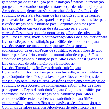
gerador
Peças de substituição para Instalação à parede, alimentação
por gerador
Acessórios complementares
Peças de substituição para
Acessórios complementares
Para torneiras de lavatório
Peças de
substituição para Para torneiras de lavatório
Estruturas de ligação
para lavatórios, lava-loiças, aparelhos e pias
Conjuntos de sifões para
lavatórios
Peças de substituição para Conjuntos de sifões para
lavatórios
Sifões curvos
Peças de substituição para Sifões
curvos
Sifões curvos, modelo poupa-espaço
Peças de substituição
para Sifões curvos, modelo poupa-espaço
Sifões de tubo interior para
lavatórios
Peças de substituição para Sifões de tubo interior para
lavatórios
Sifões de tubo interior para lavatórios, modelo
economizador de espaço
Peças de substituição para Sifões de tubo
interior para lavatórios, modelo economizador de espaço
Sifões
embutidos
Peças de substituição para Sifões embutidos
Ligações ao
lavatório
Peças de substituição para Ligações ao
lavatório
Tampas
Ligações
Peças de substituição para
Ligações
Conjuntos de sifões para lava-loiças
Peças de substituição
para Conjuntos de sifões para lava-loiças
Sifões curvos
Peças de
substituição para Sifões curvos
Acessórios complementares
Peças de
substituição para Acessórios complementares
Conjuntos de sifões
para aparelhos
Peças de substituição para Conjuntos de sifões para
aparelhos
Sifões embutidos
Peças de substituição para Sifões
embutidos
Sifões exteriores
Peças de substituição para Sifões
exteriores
Conjuntos de sifões para pias
Peças de substituição para
Conjuntos de sifões para pias
Sifões
Peças de substituição para