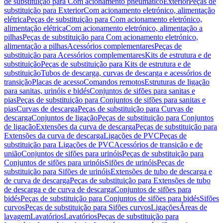
de substituição para Com acionamento pneumático
Exterior
Peças de
substituição para Exterior
Com acionamento eletrónico, alimentação
elétrica
Peças de substituição para Com acionamento eletrónico,
alimentação elétrica
Com acionamento eletrónico, alimentação a
pilhas
Peças de substituição para Com acionamento eletrónico,
alimentação a pilhas
Acessórios complementares
Peças de
substituição para Acessórios complementares
Kits de estrutura e de
substituição
Peças de substituição para Kits de estrutura e de
substituição
Tubos de descarga, curvas de descarga e acessórios de
transição
Placas de acesso
Comandos remotos
Estruturas de ligação
para sanitas, urinóis e bidés
Conjuntos de sifões para sanitas e
pias
Peças de substituição para Conjuntos de sifões para sanitas e
pias
Curvas de descarga
Peças de substituição para Curvas de
descarga
Conjuntos de ligação
Peças de substituição para Conjuntos
de ligação
Extensões da curva de descarga
Peças de substituição para
Extensões da curva de descarga
Ligações de PVC
Peças de
substituição para Ligações de PVC
Acessórios de transição e de
união
Conjuntos de sifões para urinóis
Peças de substituição para
Conjuntos de sifões para urinóis
Sifões de urinóis
Peças de
substituição para Sifões de urinóis
Extensões de tubo de descarga e
de curva de descarga
Peças de substituição para Extensões de tubo
de descarga e de curva de descarga
Conjuntos de sifões para
bidés
Peças de substituição para Conjuntos de sifões para bidés
Sifões
curvos
Peças de substituição para Sifões curvos
Ligações
Áreas de
lavagem
Lavatórios
Lavatórios
Peças de substituição para