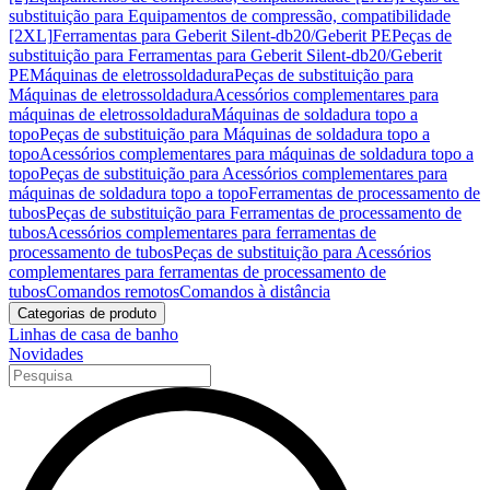
substituição para Equipamentos de compressão, compatibilidade
[2XL]
Ferramentas para Geberit Silent-db20/Geberit PE
Peças de
substituição para Ferramentas para Geberit Silent-db20/Geberit
PE
Máquinas de eletrossoldadura
Peças de substituição para
Máquinas de eletrossoldadura
Acessórios complementares para
máquinas de eletrossoldadura
Máquinas de soldadura topo a
topo
Peças de substituição para Máquinas de soldadura topo a
topo
Acessórios complementares para máquinas de soldadura topo a
topo
Peças de substituição para Acessórios complementares para
máquinas de soldadura topo a topo
Ferramentas de processamento de
tubos
Peças de substituição para Ferramentas de processamento de
tubos
Acessórios complementares para ferramentas de
processamento de tubos
Peças de substituição para Acessórios
complementares para ferramentas de processamento de
tubos
Comandos remotos
Comandos à distância
Categorias de produto
Linhas de casa de banho
Novidades