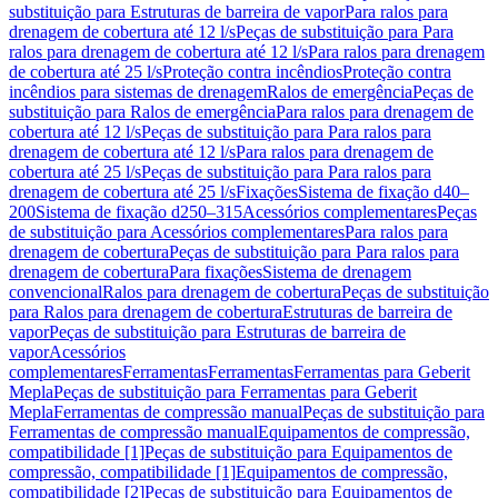
substituição para Estruturas de barreira de vapor
Para ralos para
drenagem de cobertura até 12 l/s
Peças de substituição para Para
ralos para drenagem de cobertura até 12 l/s
Para ralos para drenagem
de cobertura até 25 l/s
Proteção contra incêndios
Proteção contra
incêndios para sistemas de drenagem
Ralos de emergência
Peças de
substituição para Ralos de emergência
Para ralos para drenagem de
cobertura até 12 l/s
Peças de substituição para Para ralos para
drenagem de cobertura até 12 l/s
Para ralos para drenagem de
cobertura até 25 l/s
Peças de substituição para Para ralos para
drenagem de cobertura até 25 l/s
Fixações
Sistema de fixação d40–
200
Sistema de fixação d250–315
Acessórios complementares
Peças
de substituição para Acessórios complementares
Para ralos para
drenagem de cobertura
Peças de substituição para Para ralos para
drenagem de cobertura
Para fixações
Sistema de drenagem
convencional
Ralos para drenagem de cobertura
Peças de substituição
para Ralos para drenagem de cobertura
Estruturas de barreira de
vapor
Peças de substituição para Estruturas de barreira de
vapor
Acessórios
complementares
Ferramentas
Ferramentas
Ferramentas para Geberit
Mepla
Peças de substituição para Ferramentas para Geberit
Mepla
Ferramentas de compressão manual
Peças de substituição para
Ferramentas de compressão manual
Equipamentos de compressão,
compatibilidade [1]
Peças de substituição para Equipamentos de
compressão, compatibilidade [1]
Equipamentos de compressão,
compatibilidade [2]
Peças de substituição para Equipamentos de