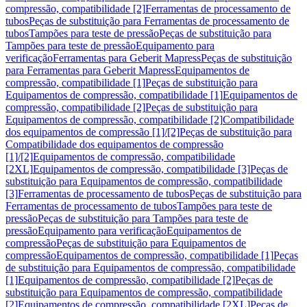
compressão, compatibilidade [2]
Ferramentas de processamento de
tubos
Peças de substituição para Ferramentas de processamento de
tubos
Tampões para teste de pressão
Peças de substituição para
Tampões para teste de pressão
Equipamento para
verificação
Ferramentas para Geberit Mapress
Peças de substituição
para Ferramentas para Geberit Mapress
Equipamentos de
compressão, compatibilidade [1]
Peças de substituição para
Equipamentos de compressão, compatibilidade [1]
Equipamentos de
compressão, compatibilidade [2]
Peças de substituição para
Equipamentos de compressão, compatibilidade [2]
Compatibilidade
dos equipamentos de compressão [1]/[2]
Peças de substituição para
Compatibilidade dos equipamentos de compressão
[1]/[2]
Equipamentos de compressão, compatibilidade
[2XL]
Equipamentos de compressão, compatibilidade [3]
Peças de
substituição para Equipamentos de compressão, compatibilidade
[3]
Ferramentas de processamento de tubos
Peças de substituição para
Ferramentas de processamento de tubos
Tampões para teste de
pressão
Peças de substituição para Tampões para teste de
pressão
Equipamento para verificação
Equipamentos de
compressão
Peças de substituição para Equipamentos de
compressão
Equipamentos de compressão, compatibilidade [1]
Peças
de substituição para Equipamentos de compressão, compatibilidade
[1]
Equipamentos de compressão, compatibilidade [2]
Peças de
substituição para Equipamentos de compressão, compatibilidade
[2]
Equipamentos de compressão, compatibilidade [2XL]
Peças de