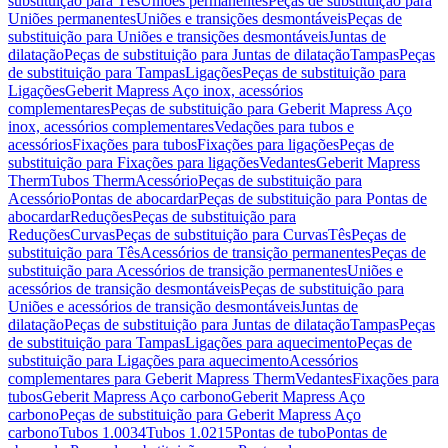
substituição para Tês
Uniões permanentes
Peças de substituição para
Uniões permanentes
Uniões e transições desmontáveis
Peças de
substituição para Uniões e transições desmontáveis
Juntas de
dilatação
Peças de substituição para Juntas de dilatação
Tampas
Peças
de substituição para Tampas
Ligações
Peças de substituição para
Ligações
Geberit Mapress Aço inox, acessórios
complementares
Peças de substituição para Geberit Mapress Aço
inox, acessórios complementares
Vedações para tubos e
acessórios
Fixações para tubos
Fixações para ligações
Peças de
substituição para Fixações para ligações
Vedantes
Geberit Mapress
Therm
Tubos Therm
Acessório
Peças de substituição para
Acessório
Pontas de abocardar
Peças de substituição para Pontas de
abocardar
Reduções
Peças de substituição para
Reduções
Curvas
Peças de substituição para Curvas
Tês
Peças de
substituição para Tês
Acessórios de transição permanentes
Peças de
substituição para Acessórios de transição permanentes
Uniões e
acessórios de transição desmontáveis
Peças de substituição para
Uniões e acessórios de transição desmontáveis
Juntas de
dilatação
Peças de substituição para Juntas de dilatação
Tampas
Peças
de substituição para Tampas
Ligações para aquecimento
Peças de
substituição para Ligações para aquecimento
Acessórios
complementares para Geberit Mapress Therm
Vedantes
Fixações para
tubos
Geberit Mapress Aço carbono
Geberit Mapress Aço
carbono
Peças de substituição para Geberit Mapress Aço
carbono
Tubos 1.0034
Tubos 1.0215
Pontas de tubo
Pontas de