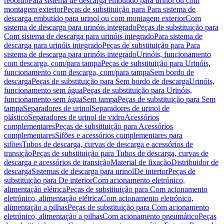
rebordo
Para sistema de descarga embutido para urinol ou com
montagem exterior
Peças de substituição para Para sistema de
descarga embutido para urinol ou com montagem exterior
Com
sistema de descarga para urinóis integrado
Peças de substituição para
Com sistema de descarga para urinóis integrado
Para sistema de
descarga para urinóis integrado
Peças de substituição para Para
sistema de descarga para urinóis integrado
Urinóis, funcionamento
com descarga, com/para tampa
Peças de substituição para Urinóis,
funcionamento com descarga, com/para tampa
Sem bordo de
descarga
Peças de substituição para Sem bordo de descarga
Urinóis,
funcionamento sem água
Peças de substituição para Urinóis,
funcionamento sem água
Sem tampa
Peças de substituição para Sem
tampa
Separadores de urinol
Separadores de urinol de
plástico
Separadores de urinol de vidro
Acessórios
complementares
Peças de substituição para Acessórios
complementares
Sifões e acessórios complementares para
sifões
Tubos de descarga, curvas de descarga e acessórios de
transição
Peças de substituição para Tubos de descarga, curvas de
descarga e acessórios de transição
Material de fixação
Distribuidor de
descarga
Sistemas de descarga para urinol
De interior
Peças de
substituição para De interior
Com acionamento eletrónico,
alimentação elétrica
Peças de substituição para Com acionamento
eletrónico, alimentação elétrica
Com acionamento eletrónico,
alimentação a pilhas
Peças de substituição para Com acionamento
eletrónico, alimentação a pilhas
Com acionamento pneumático
Peças