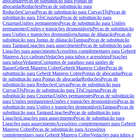
abocardar
Peças de substituição para Pontas de
abocardar
Reduções
Peças de substituição para
Reduções
Curvas
Peças de substituição para Curvas
Tês
Peças de
substituição para Tês
Cruzetas
Peças de substituição para
Cruzetas
Uniões permanentes
Peças de substituição para Uniões
permanentes
Uniões e transições desmontáveis
Peças de substituição
para Uniões e transições desmontáveis
Juntas de dilatação
Peças de
substituição para Juntas de dilatação
Tampas
Peças de substituição
para Tampas
Ligações para aquecimento
Peças de substituição para
Ligações para aquecimento
Acessórios complementares para Geberit
Mapress Aço carbono
Vedações para tubos e acessórios
Fixações
para tubos
Vedantes
Conjuntos de parafuso para uniões de
flange
Geberit Mapress Cobre
Geberit Mapress Cobre
Peças de
substituição para Geberit Mapress Cobre
Pontas de abocardar
Peças
de substituição para Pontas de abocardar
Reduções
Peças de
substituição para Reduções
Curvas
Peças de substituição para
Curvas
Tês
Peças de substituição para Tês
Cruzetas
Peças de
substituição para Cruzetas
Uniões permanentes
Peças de substituição
para Uniões permanentes
Uniões e transições desmontáveis
Peças de
substituição para Uniões e transições desmontáveis
Tampas
Peças de
substituição para Tampas
Ligações
Peças de substituição para
Ligações
Ligações para aquecimento
Peças de substituição para
Ligações para aquecimento
Acessórios complementares para Geberit
Mapress Cobre
Peças de substituição para Acessórios
complementares para Geberit Mapress Cobre
Vedações para tubos e