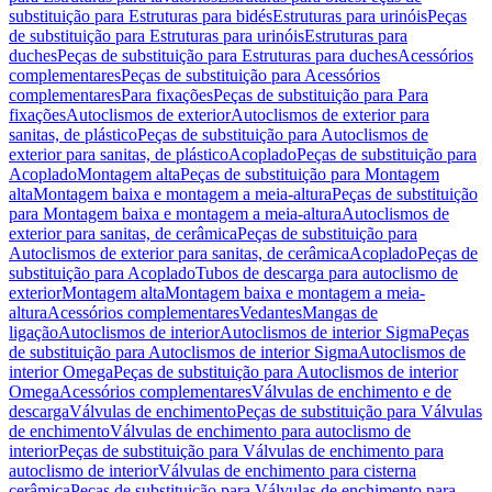
substituição para Estruturas para bidés
Estruturas para urinóis
Peças
de substituição para Estruturas para urinóis
Estruturas para
duches
Peças de substituição para Estruturas para duches
Acessórios
complementares
Peças de substituição para Acessórios
complementares
Para fixações
Peças de substituição para Para
fixações
Autoclismos de exterior
Autoclismos de exterior para
sanitas, de plástico
Peças de substituição para Autoclismos de
exterior para sanitas, de plástico
Acoplado
Peças de substituição para
Acoplado
Montagem alta
Peças de substituição para Montagem
alta
Montagem baixa e montagem a meia-altura
Peças de substituição
para Montagem baixa e montagem a meia-altura
Autoclismos de
exterior para sanitas, de cerâmica
Peças de substituição para
Autoclismos de exterior para sanitas, de cerâmica
Acoplado
Peças de
substituição para Acoplado
Tubos de descarga para autoclismo de
exterior
Montagem alta
Montagem baixa e montagem a meia-
altura
Acessórios complementares
Vedantes
Mangas de
ligação
Autoclismos de interior
Autoclismos de interior Sigma
Peças
de substituição para Autoclismos de interior Sigma
Autoclismos de
interior Omega
Peças de substituição para Autoclismos de interior
Omega
Acessórios complementares
Válvulas de enchimento e de
descarga
Válvulas de enchimento
Peças de substituição para Válvulas
de enchimento
Válvulas de enchimento para autoclismo de
interior
Peças de substituição para Válvulas de enchimento para
autoclismo de interior
Válvulas de enchimento para cisterna
cerâmica
Peças de substituição para Válvulas de enchimento para