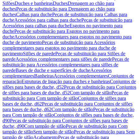
Sifões
Duches e banheiras
Duches
Drenagem ao chão para
duches
Peças de substituição para Drenagem ao chão para
duches
Calhas para duche
Peças de substituição para Calhas para
duche
Acessórios para calhas para duche
Peças de substituição para
Acessórios para calhas para duche
Esgotos no pavimento para
duche
Peças de substituição para Esgotos no pavimento para
duche
Acessórios complementares para esgotos no pavimento para
duche de pavimento
Peças de substituição para Acessórios
complementares para esgotos no pavimento para duche de
pavimento
Sifões de parede
Peças de substituição para Sifões de
parede
Acessórios complementares para sifões de parede
Peças de
substituição para Acessórios complementares para sifões de
parede
Bases de duche e superfícies de duche
Acessórios
complementares
Banheiras
Acessórios complementares
Conjuntos de
reparação
Estruturas de ligação para duches e banheiras
Conjuntos de
sifões para bases de duche, d52
Peças de substituição para Conjuntos
de sifões para bases de duche, d52
Com tampão de sifão
Peças de
substituição para Com tampão de sifão
Conjuntos de sifões para
bases de duche, d62
Peças de substituição para Conjuntos de sifões
para bases de duche, d62
Com tampão de sifão
Peças de substituição
para Com tampão de sifão
Conjuntos de sifões para bases de duche,
d90
Peças de substituição para Conjuntos de sifões para bases de
duche, d90
Com tampão de sifão
Peças de substituição para Com
tampão de sifão
Sem tampão de sifão
Peças de substituição para Sem
tampão de sifão
Acabamento
Peças de substituição para