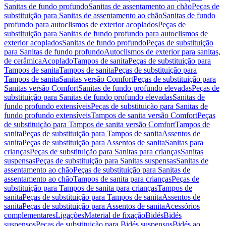
Sanitas de fundo profundo
Sanitas de assentamento ao chão
Peças de
substituição para Sanitas de assentamento ao chão
Sanitas de fundo
profundo para autoclismos de exterior acoplados
Peças de
substituição para Sanitas de fundo profundo para autoclismos de
exterior acoplados
Sanitas de fundo profundo
Peças de substituição
para Sanitas de fundo profundo
Autoclismos de exterior para sanitas,
de cerâmica
Acoplado
Tampos de sanita
Peças de substituição para
Tampos de sanita
Tampos de sanita
Peças de substituição para
Tampos de sanita
Sanitas versão Comfort
Peças de substituição para
Sanitas versão Comfort
Sanitas de fundo profundo elevadas
Peças de
substituição para Sanitas de fundo profundo elevadas
Sanitas de
fundo profundo extensíveis
Peças de substituição para Sanitas de
fundo profundo extensíveis
Tampos de sanita versão Comfort
Peças
de substituição para Tampos de sanita versão Comfort
Tampos de
sanita
Peças de substituição para Tampos de sanita
Assentos de
sanita
Peças de substituição para Assentos de sanita
Sanitas para
crianças
Peças de substituição para Sanitas para crianças
Sanitas
suspensas
Peças de substituição para Sanitas suspensas
Sanitas de
assentamento ao chão
Peças de substituição para Sanitas de
assentamento ao chão
Tampos de sanita para crianças
Peças de
substituição para Tampos de sanita para crianças
Tampos de
sanita
Peças de substituição para Tampos de sanita
Assentos de
sanita
Peças de substituição para Assentos de sanita
Acessórios
complementares
Ligações
Material de fixação
Bidés
Bidés
suspensos
Peças de substituição para Bidés suspensos
Bidés ao