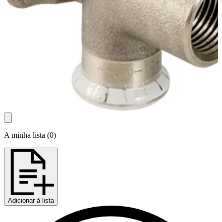
A minha lista
(
0
)
Adicionar à lista