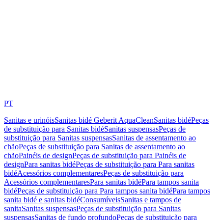
PT
Sanitas e urinóis
Sanitas bidé Geberit AquaClean
Sanitas bidé
Peças
de substituição para Sanitas bidé
Sanitas suspensas
Peças de
substituição para Sanitas suspensas
Sanitas de assentamento ao
chão
Peças de substituição para Sanitas de assentamento ao
chão
Painéis de design
Peças de substituição para Painéis de
design
Para sanitas bidé
Peças de substituição para Para sanitas
bidé
Acessórios complementares
Peças de substituição para
Acessórios complementares
Para sanitas bidé
Para tampos sanita
bidé
Peças de substituição para Para tampos sanita bidé
Para tampos
sanita bidé e sanitas bidé
Consumíveis
Sanitas e tampos de
sanita
Sanitas suspensas
Peças de substituição para Sanitas
suspensas
Sanitas de fundo profundo
Peças de substituição para