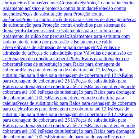
abraçadeiras
Tampas
Vedantes
Consumíveis
Proteção contra incêndios,
isolamento acústico e proteção contra humidade
Proteção contra
incêndios
Peças de substituição para Proteção contra
incêndios
Proteção contra-incêndios para sistemas de drenagem
Peças
de substituição para Proteção contra-incêndios para sistemas de
drenagem
Isolamento acústico
Isolamentos para estrutura com
isolamento de ruído por percussão
Isolamentos para estrutura com
isolamento de ruído por percussão e isolamento de ruído
aéreo
Válvulas de admissão de ar para drenagem
Válvulas de
admissão de ar
Peças de substituição para Válvulas de admissão de
ar
Drenagem de cobertura Geberit Pluvia
Ralos para drenagem de
cobertura
Peças de substituição para Ralos para drenagem de
cobertura
Ralos para drenagem de cobertura até 12 l/s
Peças de
substituição para Ralos para drenagem de cobertura até 12 l/s
Ralos
para drenagem de cobertura até 25 l/s
Peças de substituição para
Ralos para drenagem de cobertura até 25 l/s
Ralos para drenagem de
cobertura até 100 l/s
Peças de substituição para Ralos para drenagem
de cobertura até 100 l/s
Ralos para drenagem de cobertura para
caleiras
Peças de substituição para Ralos para drenagem de cobertura
para caleiras
Ralos para drenagem de cobertura até 12 l/s
Peças de
substituição para Ralos para drenagem de cobertura até 12 l/s
Ralos
para drenagem de cobertura até 25 l/s
Peças de substituição para
Ralos para drenagem de cobertura até 25 l/s
Ralos para drenagem de
cobertura até 100 l/s
Peças de substituição para Ralos para drenagem
de cobertura até 100 l/s
Estruturas de barreira de vapor
Peças de