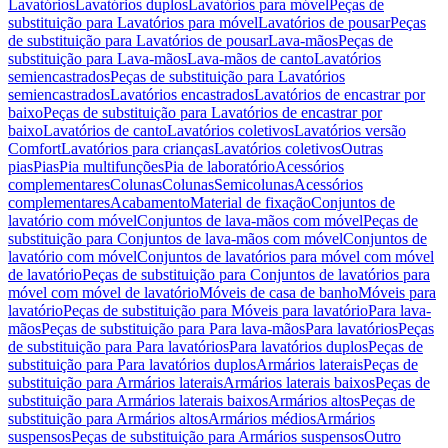
Lavatórios
Lavatórios duplos
Lavatórios para móvel
Peças de
substituição para Lavatórios para móvel
Lavatórios de pousar
Peças
de substituição para Lavatórios de pousar
Lava-mãos
Peças de
substituição para Lava-mãos
Lava-mãos de canto
Lavatórios
semiencastrados
Peças de substituição para Lavatórios
semiencastrados
Lavatórios encastrados
Lavatórios de encastrar por
baixo
Peças de substituição para Lavatórios de encastrar por
baixo
Lavatórios de canto
Lavatórios coletivos
Lavatórios versão
Comfort
Lavatórios para crianças
Lavatórios coletivos
Outras
pias
Pias
Pia multifunções
Pia de laboratório
Acessórios
complementares
Colunas
Colunas
Semicolunas
Acessórios
complementares
Acabamento
Material de fixação
Conjuntos de
lavatório com móvel
Conjuntos de lava-mãos com móvel
Peças de
substituição para Conjuntos de lava-mãos com móvel
Conjuntos de
lavatório com móvel
Conjuntos de lavatórios para móvel com móvel
de lavatório
Peças de substituição para Conjuntos de lavatórios para
móvel com móvel de lavatório
Móveis de casa de banho
Móveis para
lavatório
Peças de substituição para Móveis para lavatório
Para lava-
mãos
Peças de substituição para Para lava-mãos
Para lavatórios
Peças
de substituição para Para lavatórios
Para lavatórios duplos
Peças de
substituição para Para lavatórios duplos
Armários laterais
Peças de
substituição para Armários laterais
Armários laterais baixos
Peças de
substituição para Armários laterais baixos
Armários altos
Peças de
substituição para Armários altos
Armários médios
Armários
suspensos
Peças de substituição para Armários suspensos
Outro