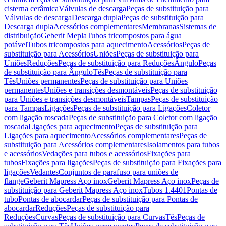
cisterna cerâmica
Válvulas de descarga
Peças de substituição para
Válvulas de descarga
Descarga dupla
Peças de substituição para
Descarga dupla
Acessórios complementares
Membranas
Sistemas de
distribuição
Geberit Mepla
Tubos tricompostos para água
potável
Tubos tricompostos para aquecimento
Acessórios
Peças de
substituição para Acessórios
Uniões
Peças de substituição para
Uniões
Reduções
Peças de substituição para Reduções
Ângulo
Peças
de substituição para Ângulo
Tês
Peças de substituição para
Tês
Uniões permanentes
Peças de substituição para Uniões
permanentes
Uniões e transições desmontáveis
Peças de substituição
para Uniões e transições desmontáveis
Tampas
Peças de substituição
para Tampas
Ligações
Peças de substituição para Ligações
Coletor
com ligação roscada
Peças de substituição para Coletor com ligação
roscada
Ligações para aquecimento
Peças de substituição para
Ligações para aquecimento
Acessórios complementares
Peças de
substituição para Acessórios complementares
Isolamentos para tubos
e acessórios
Vedações para tubos e acessórios
Fixações para
tubos
Fixações para ligações
Peças de substituição para Fixações para
ligações
Vedantes
Conjuntos de parafuso para uniões de
flange
Geberit Mapress Aço inox
Geberit Mapress Aço inox
Peças de
substituição para Geberit Mapress Aço inox
Tubos 1.4401
Pontas de
tubo
Pontas de abocardar
Peças de substituição para Pontas de
abocardar
Reduções
Peças de substituição para
Reduções
Curvas
Peças de substituição para Curvas
Tês
Peças de