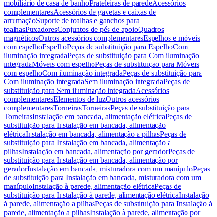
mobiliário de casa de banho
Prateleiras de parede
Acessórios
complementares
Acessórios de gavetas e caixas de
arrumação
Suporte de toalhas e ganchos para
toalhas
Puxadores
Conjuntos de pés de apoio
Quadros
magnéticos
Outros acessórios complementares
Espelhos e móveis
com espelho
Espelho
Peças de substituição para Espelho
Com
iluminação integrada
Peças de substituição para Com iluminação
integrada
Móveis com espelho
Peças de substituição para Móveis
com espelho
Com iluminação integrada
Peças de substituição para
Com iluminação integrada
Sem iluminação integrada
Peças de
substituição para Sem iluminação integrada
Acessórios
complementares
Elementos de luz
Outros acessórios
complementares
Torneiras
Torneiras
Peças de substituição para
Torneiras
Instalação em bancada, alimentação elétrica
Peças de
substituição para Instalação em bancada, alimentação
elétrica
Instalação em bancada, alimentação a pilhas
Peças de
substituição para Instalação em bancada, alimentação a
pilhas
Instalação em bancada, alimentação por gerador
Peças de
substituição para Instalação em bancada, alimentação por
gerador
Instalação em bancada, misturadora com um manípulo
Peças
de substituição para Instalação em bancada, misturadora com um
manípulo
Instalação à parede, alimentação elétrica
Peças de
substituição para Instalação à parede, alimentação elétrica
Instalação
à parede, alimentação a pilhas
Peças de substituição para Instalação à
parede, alimentação a pilhas
Instalação à parede, alimentação por