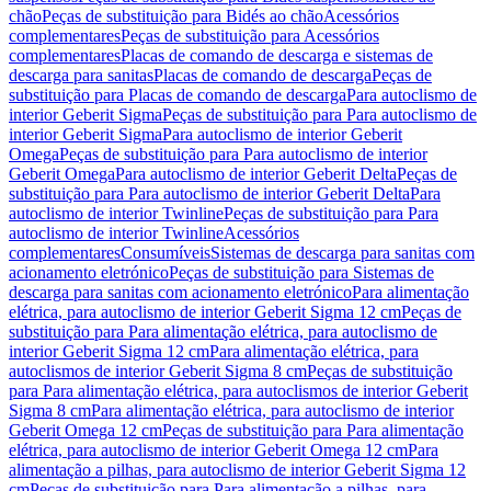
chão
Peças de substituição para Bidés ao chão
Acessórios
complementares
Peças de substituição para Acessórios
complementares
Placas de comando de descarga e sistemas de
descarga para sanitas
Placas de comando de descarga
Peças de
substituição para Placas de comando de descarga
Para autoclismo de
interior Geberit Sigma
Peças de substituição para Para autoclismo de
interior Geberit Sigma
Para autoclismo de interior Geberit
Omega
Peças de substituição para Para autoclismo de interior
Geberit Omega
Para autoclismo de interior Geberit Delta
Peças de
substituição para Para autoclismo de interior Geberit Delta
Para
autoclismo de interior Twinline
Peças de substituição para Para
autoclismo de interior Twinline
Acessórios
complementares
Consumíveis
Sistemas de descarga para sanitas com
acionamento eletrónico
Peças de substituição para Sistemas de
descarga para sanitas com acionamento eletrónico
Para alimentação
elétrica, para autoclismo de interior Geberit Sigma 12 cm
Peças de
substituição para Para alimentação elétrica, para autoclismo de
interior Geberit Sigma 12 cm
Para alimentação elétrica, para
autoclismos de interior Geberit Sigma 8 cm
Peças de substituição
para Para alimentação elétrica, para autoclismos de interior Geberit
Sigma 8 cm
Para alimentação elétrica, para autoclismo de interior
Geberit Omega 12 cm
Peças de substituição para Para alimentação
elétrica, para autoclismo de interior Geberit Omega 12 cm
Para
alimentação a pilhas, para autoclismo de interior Geberit Sigma 12
cm
Peças de substituição para Para alimentação a pilhas, para