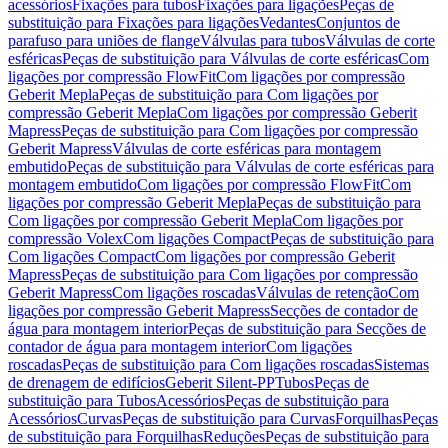
acessórios
Fixações para tubos
Fixações para ligações
Peças de
substituição para Fixações para ligações
Vedantes
Conjuntos de
parafuso para uniões de flange
Válvulas para tubos
Válvulas de corte
esféricas
Peças de substituição para Válvulas de corte esféricas
Com
ligações por compressão FlowFit
Com ligações por compressão
Geberit Mepla
Peças de substituição para Com ligações por
compressão Geberit Mepla
Com ligações por compressão Geberit
Mapress
Peças de substituição para Com ligações por compressão
Geberit Mapress
Válvulas de corte esféricas para montagem
embutido
Peças de substituição para Válvulas de corte esféricas para
montagem embutido
Com ligações por compressão FlowFit
Com
ligações por compressão Geberit Mepla
Peças de substituição para
Com ligações por compressão Geberit Mepla
Com ligações por
compressão Volex
Com ligações Compact
Peças de substituição para
Com ligações Compact
Com ligações por compressão Geberit
Mapress
Peças de substituição para Com ligações por compressão
Geberit Mapress
Com ligações roscadas
Válvulas de retenção
Com
ligações por compressão Geberit Mapress
Secções de contador de
água para montagem interior
Peças de substituição para Secções de
contador de água para montagem interior
Com ligações
roscadas
Peças de substituição para Com ligações roscadas
Sistemas
de drenagem de edifícios
Geberit Silent-PP
Tubos
Peças de
substituição para Tubos
Acessórios
Peças de substituição para
Acessórios
Curvas
Peças de substituição para Curvas
Forquilhas
Peças
de substituição para Forquilhas
Reduções
Peças de substituição para