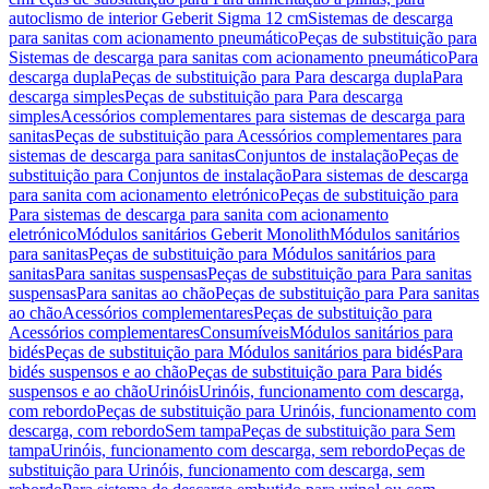
autoclismo de interior Geberit Sigma 12 cm
Sistemas de descarga
para sanitas com acionamento pneumático
Peças de substituição para
Sistemas de descarga para sanitas com acionamento pneumático
Para
descarga dupla
Peças de substituição para Para descarga dupla
Para
descarga simples
Peças de substituição para Para descarga
simples
Acessórios complementares para sistemas de descarga para
sanitas
Peças de substituição para Acessórios complementares para
sistemas de descarga para sanitas
Conjuntos de instalação
Peças de
substituição para Conjuntos de instalação
Para sistemas de descarga
para sanita com acionamento eletrónico
Peças de substituição para
Para sistemas de descarga para sanita com acionamento
eletrónico
Módulos sanitários Geberit Monolith
Módulos sanitários
para sanitas
Peças de substituição para Módulos sanitários para
sanitas
Para sanitas suspensas
Peças de substituição para Para sanitas
suspensas
Para sanitas ao chão
Peças de substituição para Para sanitas
ao chão
Acessórios complementares
Peças de substituição para
Acessórios complementares
Consumíveis
Módulos sanitários para
bidés
Peças de substituição para Módulos sanitários para bidés
Para
bidés suspensos e ao chão
Peças de substituição para Para bidés
suspensos e ao chão
Urinóis
Urinóis, funcionamento com descarga,
com rebordo
Peças de substituição para Urinóis, funcionamento com
descarga, com rebordo
Sem tampa
Peças de substituição para Sem
tampa
Urinóis, funcionamento com descarga, sem rebordo
Peças de
substituição para Urinóis, funcionamento com descarga, sem