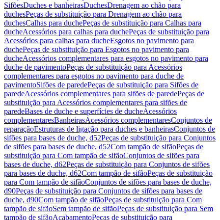
Sifões
Duches e banheiras
Duches
Drenagem ao chão para
duches
Peças de substituição para Drenagem ao chão para
duches
Calhas para duche
Peças de substituição para Calhas para
duche
Acessórios para calhas para duche
Peças de substituição para
Acessórios para calhas para duche
Esgotos no pavimento para
duche
Peças de substituição para Esgotos no pavimento para
duche
Acessórios complementares para esgotos no pavimento para
duche de pavimento
Peças de substituição para Acessórios
complementares para esgotos no pavimento para duche de
pavimento
Sifões de parede
Peças de substituição para Sifões de
parede
Acessórios complementares para sifões de parede
Peças de
substituição para Acessórios complementares para sifões de
parede
Bases de duche e superfícies de duche
Acessórios
complementares
Banheiras
Acessórios complementares
Conjuntos de
reparação
Estruturas de ligação para duches e banheiras
Conjuntos de
sifões para bases de duche, d52
Peças de substituição para Conjuntos
de sifões para bases de duche, d52
Com tampão de sifão
Peças de
substituição para Com tampão de sifão
Conjuntos de sifões para
bases de duche, d62
Peças de substituição para Conjuntos de sifões
para bases de duche, d62
Com tampão de sifão
Peças de substituição
para Com tampão de sifão
Conjuntos de sifões para bases de duche,
d90
Peças de substituição para Conjuntos de sifões para bases de
duche, d90
Com tampão de sifão
Peças de substituição para Com
tampão de sifão
Sem tampão de sifão
Peças de substituição para Sem
tampão de sifão
Acabamento
Peças de substituição para