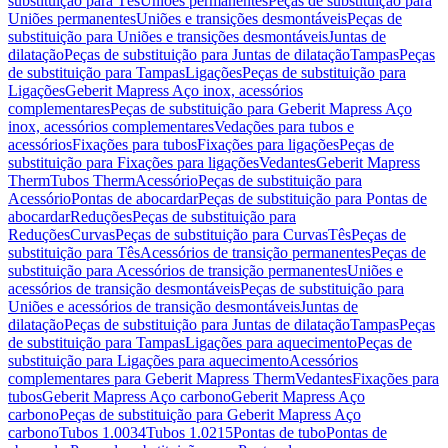
substituição para Tês
Uniões permanentes
Peças de substituição para
Uniões permanentes
Uniões e transições desmontáveis
Peças de
substituição para Uniões e transições desmontáveis
Juntas de
dilatação
Peças de substituição para Juntas de dilatação
Tampas
Peças
de substituição para Tampas
Ligações
Peças de substituição para
Ligações
Geberit Mapress Aço inox, acessórios
complementares
Peças de substituição para Geberit Mapress Aço
inox, acessórios complementares
Vedações para tubos e
acessórios
Fixações para tubos
Fixações para ligações
Peças de
substituição para Fixações para ligações
Vedantes
Geberit Mapress
Therm
Tubos Therm
Acessório
Peças de substituição para
Acessório
Pontas de abocardar
Peças de substituição para Pontas de
abocardar
Reduções
Peças de substituição para
Reduções
Curvas
Peças de substituição para Curvas
Tês
Peças de
substituição para Tês
Acessórios de transição permanentes
Peças de
substituição para Acessórios de transição permanentes
Uniões e
acessórios de transição desmontáveis
Peças de substituição para
Uniões e acessórios de transição desmontáveis
Juntas de
dilatação
Peças de substituição para Juntas de dilatação
Tampas
Peças
de substituição para Tampas
Ligações para aquecimento
Peças de
substituição para Ligações para aquecimento
Acessórios
complementares para Geberit Mapress Therm
Vedantes
Fixações para
tubos
Geberit Mapress Aço carbono
Geberit Mapress Aço
carbono
Peças de substituição para Geberit Mapress Aço
carbono
Tubos 1.0034
Tubos 1.0215
Pontas de tubo
Pontas de