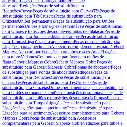
abocardar
Peças de substituição para Pontas de
abocardar
Reduções
Peças de substituição para
Reduções
Curvas
Peças de substituição para Curvas
Tês
Peças de
substituição para Tês
Cruzetas
Peças de substituição para
Cruzetas
Uniões permanentes
Peças de substituição para Uniões
permanentes
Uniões e transições desmontáveis
Peças de substituição
para Uniões e transições desmontáveis
Juntas de dilatação
Peças de
substituição para Juntas de dilatação
Tampas
Peças de substituição
para Tampas
Ligações para aquecimento
Peças de substituição para
Ligações para aquecimento
Acessórios complementares para Geberit
Mapress Aço carbono
Vedações para tubos e acessórios
Fixações
para tubos
Vedantes
Conjuntos de parafuso para uniões de
flange
Geberit Mapress Cobre
Geberit Mapress Cobre
Peças de
substituição para Geberit Mapress Cobre
Pontas de abocardar
Peças
de substituição para Pontas de abocardar
Reduções
Peças de
substituição para Reduções
Curvas
Peças de substituição para
Curvas
Tês
Peças de substituição para Tês
Cruzetas
Peças de
substituição para Cruzetas
Uniões permanentes
Peças de substituição
para Uniões permanentes
Uniões e transições desmontáveis
Peças de
substituição para Uniões e transições desmontáveis
Tampas
Peças de
substituição para Tampas
Ligações
Peças de substituição para
Ligações
Ligações para aquecimento
Peças de substituição para
Ligações para aquecimento
Acessórios complementares para Geberit
Mapress Cobre
Peças de substituição para Acessórios
complementares para Geberit Mapress Cobre
Vedações para tubos e