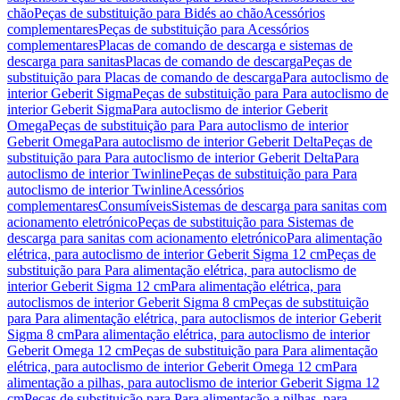
chão
Peças de substituição para Bidés ao chão
Acessórios
complementares
Peças de substituição para Acessórios
complementares
Placas de comando de descarga e sistemas de
descarga para sanitas
Placas de comando de descarga
Peças de
substituição para Placas de comando de descarga
Para autoclismo de
interior Geberit Sigma
Peças de substituição para Para autoclismo de
interior Geberit Sigma
Para autoclismo de interior Geberit
Omega
Peças de substituição para Para autoclismo de interior
Geberit Omega
Para autoclismo de interior Geberit Delta
Peças de
substituição para Para autoclismo de interior Geberit Delta
Para
autoclismo de interior Twinline
Peças de substituição para Para
autoclismo de interior Twinline
Acessórios
complementares
Consumíveis
Sistemas de descarga para sanitas com
acionamento eletrónico
Peças de substituição para Sistemas de
descarga para sanitas com acionamento eletrónico
Para alimentação
elétrica, para autoclismo de interior Geberit Sigma 12 cm
Peças de
substituição para Para alimentação elétrica, para autoclismo de
interior Geberit Sigma 12 cm
Para alimentação elétrica, para
autoclismos de interior Geberit Sigma 8 cm
Peças de substituição
para Para alimentação elétrica, para autoclismos de interior Geberit
Sigma 8 cm
Para alimentação elétrica, para autoclismo de interior
Geberit Omega 12 cm
Peças de substituição para Para alimentação
elétrica, para autoclismo de interior Geberit Omega 12 cm
Para
alimentação a pilhas, para autoclismo de interior Geberit Sigma 12
cm
Peças de substituição para Para alimentação a pilhas, para