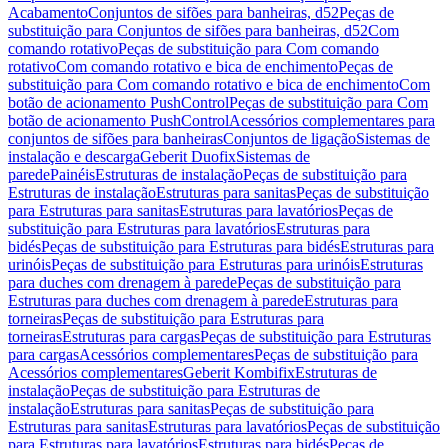
Acabamento
Conjuntos de sifões para banheiras, d52
Peças de
substituição para Conjuntos de sifões para banheiras, d52
Com
comando rotativo
Peças de substituição para Com comando
rotativo
Com comando rotativo e bica de enchimento
Peças de
substituição para Com comando rotativo e bica de enchimento
Com
botão de acionamento PushControl
Peças de substituição para Com
botão de acionamento PushControl
Acessórios complementares para
conjuntos de sifões para banheiras
Conjuntos de ligação
Sistemas de
instalação e descarga
Geberit Duofix
Sistemas de
parede
Painéis
Estruturas de instalação
Peças de substituição para
Estruturas de instalação
Estruturas para sanitas
Peças de substituição
para Estruturas para sanitas
Estruturas para lavatórios
Peças de
substituição para Estruturas para lavatórios
Estruturas para
bidés
Peças de substituição para Estruturas para bidés
Estruturas para
urinóis
Peças de substituição para Estruturas para urinóis
Estruturas
para duches com drenagem à parede
Peças de substituição para
Estruturas para duches com drenagem à parede
Estruturas para
torneiras
Peças de substituição para Estruturas para
torneiras
Estruturas para cargas
Peças de substituição para Estruturas
para cargas
Acessórios complementares
Peças de substituição para
Acessórios complementares
Geberit Kombifix
Estruturas de
instalação
Peças de substituição para Estruturas de
instalação
Estruturas para sanitas
Peças de substituição para
Estruturas para sanitas
Estruturas para lavatórios
Peças de substituição
para Estruturas para lavatórios
Estruturas para bidés
Peças de