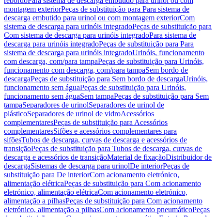
rebordo
Para sistema de descarga embutido para urinol ou com
montagem exterior
Peças de substituição para Para sistema de
descarga embutido para urinol ou com montagem exterior
Com
sistema de descarga para urinóis integrado
Peças de substituição para
Com sistema de descarga para urinóis integrado
Para sistema de
descarga para urinóis integrado
Peças de substituição para Para
sistema de descarga para urinóis integrado
Urinóis, funcionamento
com descarga, com/para tampa
Peças de substituição para Urinóis,
funcionamento com descarga, com/para tampa
Sem bordo de
descarga
Peças de substituição para Sem bordo de descarga
Urinóis,
funcionamento sem água
Peças de substituição para Urinóis,
funcionamento sem água
Sem tampa
Peças de substituição para Sem
tampa
Separadores de urinol
Separadores de urinol de
plástico
Separadores de urinol de vidro
Acessórios
complementares
Peças de substituição para Acessórios
complementares
Sifões e acessórios complementares para
sifões
Tubos de descarga, curvas de descarga e acessórios de
transição
Peças de substituição para Tubos de descarga, curvas de
descarga e acessórios de transição
Material de fixação
Distribuidor de
descarga
Sistemas de descarga para urinol
De interior
Peças de
substituição para De interior
Com acionamento eletrónico,
alimentação elétrica
Peças de substituição para Com acionamento
eletrónico, alimentação elétrica
Com acionamento eletrónico,
alimentação a pilhas
Peças de substituição para Com acionamento
eletrónico, alimentação a pilhas
Com acionamento pneumático
Peças