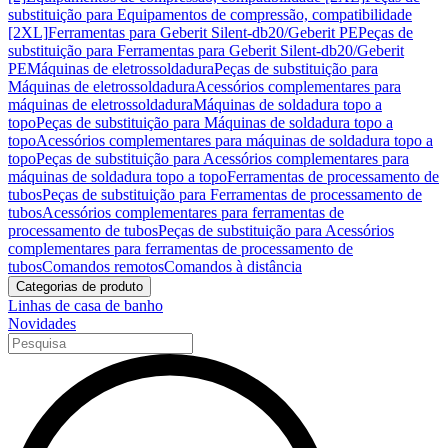
substituição para Equipamentos de compressão, compatibilidade
[2XL]
Ferramentas para Geberit Silent-db20/Geberit PE
Peças de
substituição para Ferramentas para Geberit Silent-db20/Geberit
PE
Máquinas de eletrossoldadura
Peças de substituição para
Máquinas de eletrossoldadura
Acessórios complementares para
máquinas de eletrossoldadura
Máquinas de soldadura topo a
topo
Peças de substituição para Máquinas de soldadura topo a
topo
Acessórios complementares para máquinas de soldadura topo a
topo
Peças de substituição para Acessórios complementares para
máquinas de soldadura topo a topo
Ferramentas de processamento de
tubos
Peças de substituição para Ferramentas de processamento de
tubos
Acessórios complementares para ferramentas de
processamento de tubos
Peças de substituição para Acessórios
complementares para ferramentas de processamento de
tubos
Comandos remotos
Comandos à distância
Categorias de produto
Linhas de casa de banho
Novidades