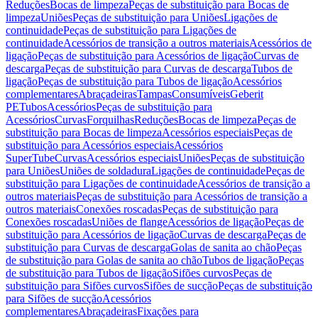
Reduções
Bocas de limpeza
Peças de substituição para Bocas de
limpeza
Uniões
Peças de substituição para Uniões
Ligações de
continuidade
Peças de substituição para Ligações de
continuidade
Acessórios de transição a outros materiais
Acessórios de
ligação
Peças de substituição para Acessórios de ligação
Curvas de
descarga
Peças de substituição para Curvas de descarga
Tubos de
ligação
Peças de substituição para Tubos de ligação
Acessórios
complementares
Abraçadeiras
Tampas
Consumíveis
Geberit
PE
Tubos
Acessórios
Peças de substituição para
Acessórios
Curvas
Forquilhas
Reduções
Bocas de limpeza
Peças de
substituição para Bocas de limpeza
Acessórios especiais
Peças de
substituição para Acessórios especiais
Acessórios
SuperTube
Curvas
Acessórios especiais
Uniões
Peças de substituição
para Uniões
Uniões de soldadura
Ligações de continuidade
Peças de
substituição para Ligações de continuidade
Acessórios de transição a
outros materiais
Peças de substituição para Acessórios de transição a
outros materiais
Conexões roscadas
Peças de substituição para
Conexões roscadas
Uniões de flange
Acessórios de ligação
Peças de
substituição para Acessórios de ligação
Curvas de descarga
Peças de
substituição para Curvas de descarga
Golas de sanita ao chão
Peças
de substituição para Golas de sanita ao chão
Tubos de ligação
Peças
de substituição para Tubos de ligação
Sifões curvos
Peças de
substituição para Sifões curvos
Sifões de sucção
Peças de substituição
para Sifões de sucção
Acessórios
complementares
Abraçadeiras
Fixações para