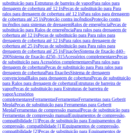
substituição para Estruturas de barreira de vapor
Para ralos para
drenagem de cobertura até 12 l/s
Peças de substituição para Para
ralos para drenagem de cobertura até 12 l/s
Para ralos para drenagem
de cobertura até 25 l/s
Proteção contra incêndios
Proteção contra
incêndios para sistemas de drenagem
Ralos de emergência
Peças de
substituição para Ralos de emergência
Para ralos para drenagem de
cobertura até 12 l/s
Peças de substituição para Para ralos para
drenagem de cobertura até 12 l/s
Para ralos para drenagem de
cobertura até 25 l/s
Peças de substituição para Para ralos para
drenagem de cobertura até 25 l/s
Fixações
Sistema de fixação d40–
200
Sistema de fixação d250–315
Acessórios complementares
Peças
de substituição para Acessórios complementares
Para ralos para
drenagem de cobertura
Peças de substituição para Para ralos para
drenagem de cobertura
Para fixações
Sistema de drenagem
convencional
Ralos para drenagem de cobertura
Peças de substituição
para Ralos para drenagem de cobertura
Estruturas de barreira de
vapor
Peças de substituição para Estruturas de barreira de
vapor
Acessórios
complementares
Ferramentas
Ferramentas
Ferramentas para Geberit
Mepla
Peças de substituição para Ferramentas para Geberit
Mepla
Ferramentas de compressão manual
Peças de substituição para
Ferramentas de compressão manual
Equipamentos de compressão,
compatibilidade [1]
Peças de substituição para Equipamentos de
compressão, compatibilidade [1]
Equipamentos de compressão,
compatibilidade [2]
Peças de substituição para Equipamentos de