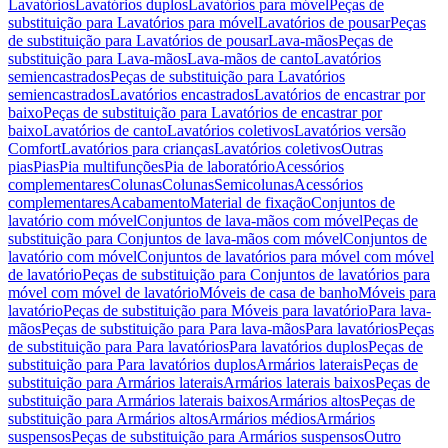
Lavatórios
Lavatórios duplos
Lavatórios para móvel
Peças de
substituição para Lavatórios para móvel
Lavatórios de pousar
Peças
de substituição para Lavatórios de pousar
Lava-mãos
Peças de
substituição para Lava-mãos
Lava-mãos de canto
Lavatórios
semiencastrados
Peças de substituição para Lavatórios
semiencastrados
Lavatórios encastrados
Lavatórios de encastrar por
baixo
Peças de substituição para Lavatórios de encastrar por
baixo
Lavatórios de canto
Lavatórios coletivos
Lavatórios versão
Comfort
Lavatórios para crianças
Lavatórios coletivos
Outras
pias
Pias
Pia multifunções
Pia de laboratório
Acessórios
complementares
Colunas
Colunas
Semicolunas
Acessórios
complementares
Acabamento
Material de fixação
Conjuntos de
lavatório com móvel
Conjuntos de lava-mãos com móvel
Peças de
substituição para Conjuntos de lava-mãos com móvel
Conjuntos de
lavatório com móvel
Conjuntos de lavatórios para móvel com móvel
de lavatório
Peças de substituição para Conjuntos de lavatórios para
móvel com móvel de lavatório
Móveis de casa de banho
Móveis para
lavatório
Peças de substituição para Móveis para lavatório
Para lava-
mãos
Peças de substituição para Para lava-mãos
Para lavatórios
Peças
de substituição para Para lavatórios
Para lavatórios duplos
Peças de
substituição para Para lavatórios duplos
Armários laterais
Peças de
substituição para Armários laterais
Armários laterais baixos
Peças de
substituição para Armários laterais baixos
Armários altos
Peças de
substituição para Armários altos
Armários médios
Armários
suspensos
Peças de substituição para Armários suspensos
Outro