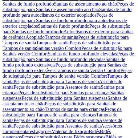
Sanitas de fundo profundo
Sanitas de assentamento ao chão
Peças de
substituição para Sanitas de assentamento ao chão
Sanitas de fundo
profundo para autoclismos de exterior acoplados
Peças de
substituição para Sanitas de fundo profundo para autoclismos de
exterior acoplados
Sanitas de fundo profundo
Peças de substituição
para Sanitas de fundo profundo
Autoclismos de exterior para sanitas,
de cerâmica
Acoplado
Tampos de sanita
Peças de substituição para
Tampos de sanita
Tampos de sanita
Peças de substituição para
Tampos de sanita
Sanitas versão Comfort
Peças de substituição para
Sanitas versão Comfort
Sanitas de fundo profundo elevadas
Peças de
substituição para Sanitas de fundo profundo elevadas
Sanitas de
fundo profundo extensíveis
Peças de substituição para Sanitas de
fundo profundo extensíveis
Tampos de sanita versão Comfort
Peças
de substituição para Tampos de sanita versão Comfort
Tampos de
sanita
Peças de substituição para Tampos de sanita
Assentos de
sanita
Peças de substituição para Assentos de sanita
Sanitas para
crianças
Peças de substituição para Sanitas para crianças
Sanitas
suspensas
Peças de substituição para Sanitas suspensas
Sanitas de
assentamento ao chão
Peças de substituição para Sanitas de
assentamento ao chão
Tampos de sanita para crianças
Peças de
substituição para Tampos de sanita para crianças
Tampos de
sanita
Peças de substituição para Tampos de sanita
Assentos de
sanita
Peças de substituição para Assentos de sanita
Acessórios
complementares
Ligações
Material de fixação
Bidés
Bidés
suspensos
Peças de substituição para Bidés suspensos
Bidés ao