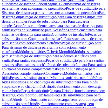
autoclismo de interior Geberit Sigma 12 cm
Sistemas de descarga
para sanitas com acionamento pneumático
Peças de substituição para
Sistemas de descarga para sanitas com acionamento pneumático
Para
descarga dupla
Peças de substituição para Para descarga dupla
Para
descarga simples
Peças de substituição para Para descarga
simples
Acessórios complementares para sistemas de descarga para
sanitas
Peças de substituição para Acessórios complementares para
sistemas de descarga para sanitas
Conjuntos de instalação
Peças de
substituição para Conjuntos de instalação
Para sistemas de descarga
para sanita com acionamento eletrónico
Peças de substituição para
Para sistemas de descarga para sanita com acionamento
eletrónico
Módulos sanitários Geberit Monolith
Módulos sanitários
para sanitas
Peças de substituição para Módulos sanitários para
sanitas
Para sanitas suspensas
Peças de substituição para Para sanitas
suspensas
Para sanitas ao chão
Peças de substituição para Para sanitas
ao chão
Acessórios complementares
Peças de substituição para
Acessórios complementares
Consumíveis
Módulos sanitários para
bidés
Peças de substituição para Módulos sanitários para bidés
Para
bidés suspensos e ao chão
Peças de substituição para Para bidés
suspensos e ao chão
Urinóis
Urinóis, funcionamento com descarga,
com rebordo
Peças de substituição para Urinóis, funcionamento com
descarga, com rebordo
Sem tampa
Peças de substituição para Sem
tampa
Urinóis, funcionamento com descarga, sem rebordo
Peças de
substituição para Urinóis, funcionamento com descarga, sem