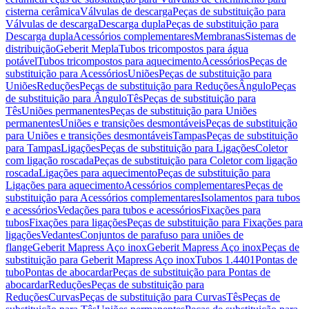
cisterna cerâmica
Válvulas de descarga
Peças de substituição para
Válvulas de descarga
Descarga dupla
Peças de substituição para
Descarga dupla
Acessórios complementares
Membranas
Sistemas de
distribuição
Geberit Mepla
Tubos tricompostos para água
potável
Tubos tricompostos para aquecimento
Acessórios
Peças de
substituição para Acessórios
Uniões
Peças de substituição para
Uniões
Reduções
Peças de substituição para Reduções
Ângulo
Peças
de substituição para Ângulo
Tês
Peças de substituição para
Tês
Uniões permanentes
Peças de substituição para Uniões
permanentes
Uniões e transições desmontáveis
Peças de substituição
para Uniões e transições desmontáveis
Tampas
Peças de substituição
para Tampas
Ligações
Peças de substituição para Ligações
Coletor
com ligação roscada
Peças de substituição para Coletor com ligação
roscada
Ligações para aquecimento
Peças de substituição para
Ligações para aquecimento
Acessórios complementares
Peças de
substituição para Acessórios complementares
Isolamentos para tubos
e acessórios
Vedações para tubos e acessórios
Fixações para
tubos
Fixações para ligações
Peças de substituição para Fixações para
ligações
Vedantes
Conjuntos de parafuso para uniões de
flange
Geberit Mapress Aço inox
Geberit Mapress Aço inox
Peças de
substituição para Geberit Mapress Aço inox
Tubos 1.4401
Pontas de
tubo
Pontas de abocardar
Peças de substituição para Pontas de
abocardar
Reduções
Peças de substituição para
Reduções
Curvas
Peças de substituição para Curvas
Tês
Peças de