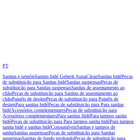
PT
Sanitas e urinóis
Sanitas bidé Geberit AquaClean
Sanitas bidé
Peças
de substituição para Sanitas bidé
Sanitas suspensas
Peças de
substituição para Sanitas suspensas
Sanitas de assentamento ao
chão
Peças de substituição para Sanitas de assentamento ao
chão
Painéis de design
Peças de substituição para Painéis de
design
Para sanitas bidé
Peças de substituição para Para sanitas
bidé
Acessórios complementares
Peças de substituição para
Acessórios complementares
Para sanitas bidé
Para tampos sanita
bidé
Peças de substituição para Para tampos sanita bidé
Para tampos
sanita bidé e sanitas bidé
Consumíveis
Sanitas e tampos de
sanita
Sanitas suspensas
Peças de substituição para Sanitas
suspensas
Sanitas de fundo profundo
Peças de substituição para