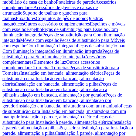
mobiliário de casa de banho
Prateleiras de parede
Acessórios
complementares
Acessórios de gavetas e caixas de
arrumação
Suporte de toalhas e ganchos para
toalhas
Puxadores
Conjuntos de pés de apoio
Quadros
magnéticos
Outros acessórios complementares
Espelhos e móveis
com espelho
Espelho
Peças de substituição para Espelho
Com
iluminação integrada
Peças de substituição para Com iluminação
integrada
Móveis com espelho
Peças de substituição para Móveis
com espelho
Com iluminação integrada
Peças de substituição para
Com iluminação integrada
Sem iluminação integrada
Peças de
substituição para Sem iluminação integrada
Acessórios
complementares
Elementos de luz
Outros acessórios
complementares
Torneiras
Torneiras
Peças de substituição para
Torneiras
Instalação em bancada, alimentação elétrica
Peças de
substituição para Instalação em bancada, alimentação
elétrica
Instalação em bancada, alimentação a pilhas
Peças de
substituição para Instalação em bancada, alimentação a
pilhas
Instalação em bancada, alimentação por gerador
Peças de
substituição para Instalação em bancada, alimentação por
gerador
Instalação em bancada, misturadora com um manípulo
Peças
de substituição para Instalação em bancada, misturadora com um
manípulo
Instalação à parede, alimentação elétrica
Peças de
substituição para Instalação à parede, alimentação elétrica
Instalação
à parede, alimentação a pilhas
Peças de substituição para Instalação à
parede, alimentação a pilhas
Instalação à parede, alimentação por