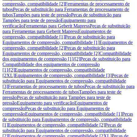
compressão, compatibilidade [2]
Ferramentas de processamento de
tubos
Peças de substituição para Ferramentas de processamento de
tubos
Tampões para teste de pressão
Peças de substituição para
Tampões para teste de pressão
Equipamento para
verificação
Ferramentas para Geberit Mapress
Peças de substituição
para Ferramentas para Geberit Mapress
Equipamentos de
compressão, compatibilidade [1]
Peças de substituição para
Equipamentos de compressão, compatibilidade [1]
Equipamentos de
compressão, compatibilidade [2]
Peças de substituição para
Equipamentos de compressão, compatibilidade [2]
Compatibilidade
dos equipamentos de compressão [1]/[2]
Peças de substituição para
Compatibilidade dos equipamentos de compressão
[1]/[2]
Equipamentos de compressão, compatibilidade
[2XL]
Equipamentos de compressão, compatibilidade [3]
Peças de
substituição para Equipamentos de compressão, compatibilidade
[3]
Ferramentas de processamento de tubos
Peças de substituição para
Ferramentas de processamento de tubos
Tampões para teste de
pressão
Peças de substituição para Tampões para teste de
pressão
Equipamento para verificação
Equipamentos de
compressão
Peças de substituição para Equipamentos de
compressão
Equipamentos de compressão, compatibilidade [1]
Peças
de substituição para Equipamentos de compressão, compatibilidade
[1]
Equipamentos de compressão, compatibilidade [2]
Peças de
substituição para Equipamentos de compressão, compatibilidade
[2]
Equipamentos de compressão, compatibilidade [2XL]
Peças de