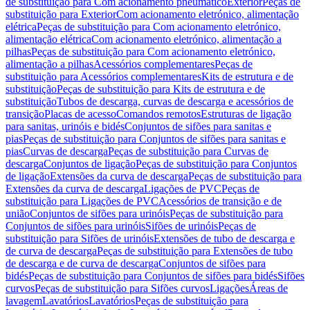
de substituição para Com acionamento pneumático
Exterior
Peças de
substituição para Exterior
Com acionamento eletrónico, alimentação
elétrica
Peças de substituição para Com acionamento eletrónico,
alimentação elétrica
Com acionamento eletrónico, alimentação a
pilhas
Peças de substituição para Com acionamento eletrónico,
alimentação a pilhas
Acessórios complementares
Peças de
substituição para Acessórios complementares
Kits de estrutura e de
substituição
Peças de substituição para Kits de estrutura e de
substituição
Tubos de descarga, curvas de descarga e acessórios de
transição
Placas de acesso
Comandos remotos
Estruturas de ligação
para sanitas, urinóis e bidés
Conjuntos de sifões para sanitas e
pias
Peças de substituição para Conjuntos de sifões para sanitas e
pias
Curvas de descarga
Peças de substituição para Curvas de
descarga
Conjuntos de ligação
Peças de substituição para Conjuntos
de ligação
Extensões da curva de descarga
Peças de substituição para
Extensões da curva de descarga
Ligações de PVC
Peças de
substituição para Ligações de PVC
Acessórios de transição e de
união
Conjuntos de sifões para urinóis
Peças de substituição para
Conjuntos de sifões para urinóis
Sifões de urinóis
Peças de
substituição para Sifões de urinóis
Extensões de tubo de descarga e
de curva de descarga
Peças de substituição para Extensões de tubo
de descarga e de curva de descarga
Conjuntos de sifões para
bidés
Peças de substituição para Conjuntos de sifões para bidés
Sifões
curvos
Peças de substituição para Sifões curvos
Ligações
Áreas de
lavagem
Lavatórios
Lavatórios
Peças de substituição para