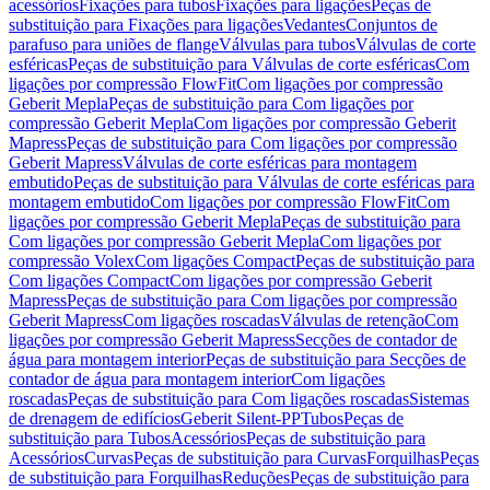
acessórios
Fixações para tubos
Fixações para ligações
Peças de
substituição para Fixações para ligações
Vedantes
Conjuntos de
parafuso para uniões de flange
Válvulas para tubos
Válvulas de corte
esféricas
Peças de substituição para Válvulas de corte esféricas
Com
ligações por compressão FlowFit
Com ligações por compressão
Geberit Mepla
Peças de substituição para Com ligações por
compressão Geberit Mepla
Com ligações por compressão Geberit
Mapress
Peças de substituição para Com ligações por compressão
Geberit Mapress
Válvulas de corte esféricas para montagem
embutido
Peças de substituição para Válvulas de corte esféricas para
montagem embutido
Com ligações por compressão FlowFit
Com
ligações por compressão Geberit Mepla
Peças de substituição para
Com ligações por compressão Geberit Mepla
Com ligações por
compressão Volex
Com ligações Compact
Peças de substituição para
Com ligações Compact
Com ligações por compressão Geberit
Mapress
Peças de substituição para Com ligações por compressão
Geberit Mapress
Com ligações roscadas
Válvulas de retenção
Com
ligações por compressão Geberit Mapress
Secções de contador de
água para montagem interior
Peças de substituição para Secções de
contador de água para montagem interior
Com ligações
roscadas
Peças de substituição para Com ligações roscadas
Sistemas
de drenagem de edifícios
Geberit Silent-PP
Tubos
Peças de
substituição para Tubos
Acessórios
Peças de substituição para
Acessórios
Curvas
Peças de substituição para Curvas
Forquilhas
Peças
de substituição para Forquilhas
Reduções
Peças de substituição para