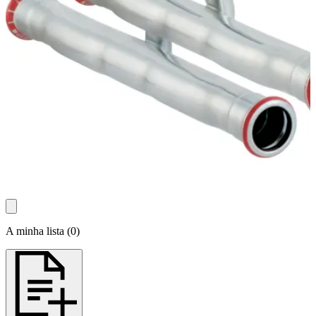
A minha lista
(
0
)