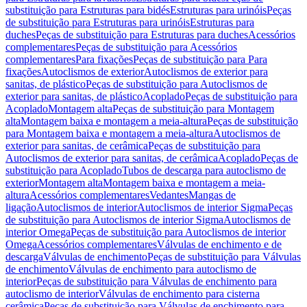
substituição para Estruturas para bidés
Estruturas para urinóis
Peças
de substituição para Estruturas para urinóis
Estruturas para
duches
Peças de substituição para Estruturas para duches
Acessórios
complementares
Peças de substituição para Acessórios
complementares
Para fixações
Peças de substituição para Para
fixações
Autoclismos de exterior
Autoclismos de exterior para
sanitas, de plástico
Peças de substituição para Autoclismos de
exterior para sanitas, de plástico
Acoplado
Peças de substituição para
Acoplado
Montagem alta
Peças de substituição para Montagem
alta
Montagem baixa e montagem a meia-altura
Peças de substituição
para Montagem baixa e montagem a meia-altura
Autoclismos de
exterior para sanitas, de cerâmica
Peças de substituição para
Autoclismos de exterior para sanitas, de cerâmica
Acoplado
Peças de
substituição para Acoplado
Tubos de descarga para autoclismo de
exterior
Montagem alta
Montagem baixa e montagem a meia-
altura
Acessórios complementares
Vedantes
Mangas de
ligação
Autoclismos de interior
Autoclismos de interior Sigma
Peças
de substituição para Autoclismos de interior Sigma
Autoclismos de
interior Omega
Peças de substituição para Autoclismos de interior
Omega
Acessórios complementares
Válvulas de enchimento e de
descarga
Válvulas de enchimento
Peças de substituição para Válvulas
de enchimento
Válvulas de enchimento para autoclismo de
interior
Peças de substituição para Válvulas de enchimento para
autoclismo de interior
Válvulas de enchimento para cisterna
cerâmica
Peças de substituição para Válvulas de enchimento para