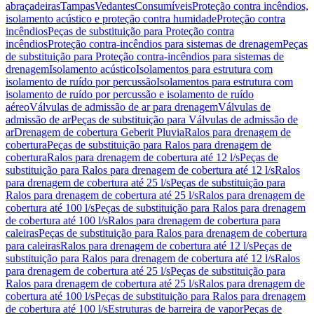
abraçadeiras
Tampas
Vedantes
Consumíveis
Proteção contra incêndios,
isolamento acústico e proteção contra humidade
Proteção contra
incêndios
Peças de substituição para Proteção contra
incêndios
Proteção contra-incêndios para sistemas de drenagem
Peças
de substituição para Proteção contra-incêndios para sistemas de
drenagem
Isolamento acústico
Isolamentos para estrutura com
isolamento de ruído por percussão
Isolamentos para estrutura com
isolamento de ruído por percussão e isolamento de ruído
aéreo
Válvulas de admissão de ar para drenagem
Válvulas de
admissão de ar
Peças de substituição para Válvulas de admissão de
ar
Drenagem de cobertura Geberit Pluvia
Ralos para drenagem de
cobertura
Peças de substituição para Ralos para drenagem de
cobertura
Ralos para drenagem de cobertura até 12 l/s
Peças de
substituição para Ralos para drenagem de cobertura até 12 l/s
Ralos
para drenagem de cobertura até 25 l/s
Peças de substituição para
Ralos para drenagem de cobertura até 25 l/s
Ralos para drenagem de
cobertura até 100 l/s
Peças de substituição para Ralos para drenagem
de cobertura até 100 l/s
Ralos para drenagem de cobertura para
caleiras
Peças de substituição para Ralos para drenagem de cobertura
para caleiras
Ralos para drenagem de cobertura até 12 l/s
Peças de
substituição para Ralos para drenagem de cobertura até 12 l/s
Ralos
para drenagem de cobertura até 25 l/s
Peças de substituição para
Ralos para drenagem de cobertura até 25 l/s
Ralos para drenagem de
cobertura até 100 l/s
Peças de substituição para Ralos para drenagem
de cobertura até 100 l/s
Estruturas de barreira de vapor
Peças de