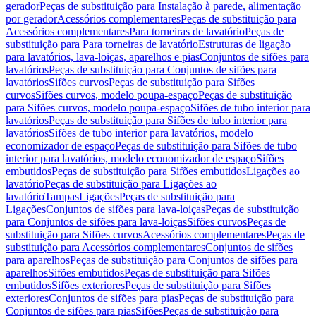
gerador
Peças de substituição para Instalação à parede, alimentação
por gerador
Acessórios complementares
Peças de substituição para
Acessórios complementares
Para torneiras de lavatório
Peças de
substituição para Para torneiras de lavatório
Estruturas de ligação
para lavatórios, lava-loiças, aparelhos e pias
Conjuntos de sifões para
lavatórios
Peças de substituição para Conjuntos de sifões para
lavatórios
Sifões curvos
Peças de substituição para Sifões
curvos
Sifões curvos, modelo poupa-espaço
Peças de substituição
para Sifões curvos, modelo poupa-espaço
Sifões de tubo interior para
lavatórios
Peças de substituição para Sifões de tubo interior para
lavatórios
Sifões de tubo interior para lavatórios, modelo
economizador de espaço
Peças de substituição para Sifões de tubo
interior para lavatórios, modelo economizador de espaço
Sifões
embutidos
Peças de substituição para Sifões embutidos
Ligações ao
lavatório
Peças de substituição para Ligações ao
lavatório
Tampas
Ligações
Peças de substituição para
Ligações
Conjuntos de sifões para lava-loiças
Peças de substituição
para Conjuntos de sifões para lava-loiças
Sifões curvos
Peças de
substituição para Sifões curvos
Acessórios complementares
Peças de
substituição para Acessórios complementares
Conjuntos de sifões
para aparelhos
Peças de substituição para Conjuntos de sifões para
aparelhos
Sifões embutidos
Peças de substituição para Sifões
embutidos
Sifões exteriores
Peças de substituição para Sifões
exteriores
Conjuntos de sifões para pias
Peças de substituição para
Conjuntos de sifões para pias
Sifões
Peças de substituição para