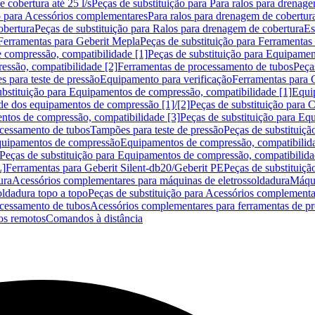
 cobertura até 25 l/s
Peças de substituição para Para ralos para drenage
o para Acessórios complementares
Para ralos para drenagem de cobertur
obertura
Peças de substituição para Ralos para drenagem de cobertura
Es
Ferramentas para Geberit Mepla
Peças de substituição para Ferramentas
 compressão, compatibilidade [1]
Peças de substituição para Equipamen
essão, compatibilidade [2]
Ferramentas de processamento de tubos
Peça
s para teste de pressão
Equipamento para verificação
Ferramentas para 
ubstituição para Equipamentos de compressão, compatibilidade [1]
Equi
de dos equipamentos de compressão [1]/[2]
Peças de substituição para
tos de compressão, compatibilidade [3]
Peças de substituição para Eq
ocessamento de tubos
Tampões para teste de pressão
Peças de substituiçã
Equipamentos de compressão
Equipamentos de compressão, compatibilida
Peças de substituição para Equipamentos de compressão, compatibilida
L]
Ferramentas para Geberit Silent-db20/Geberit PE
Peças de substituiçã
ura
Acessórios complementares para máquinas de eletrossoldadura
Máqui
ldadura topo a topo
Peças de substituição para Acessórios complementa
ocessamento de tubos
Acessórios complementares para ferramentas de p
s remotos
Comandos à distância