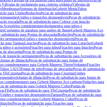
chimento
Válvulas de enchimento para autoclismo de interior
Peças de
a Válvulas de enchimento para cisterna cerâmica
Válvulas de
es
Membranas
Sistemas de distribuição
Geberit Mepla
Tubos
uição para Uniões
Reduções
Peças de substituição para
 permanentes
Uniões e transições desmontáveis
Peças de substituição
gação roscada
Peças de substituição para Coletor com ligação
ara Acessórios complementares
Isolamentos para tubos e
tes
Conjuntos de parafuso para uniões de flange
Geberit Mapress Aço
 substituição para Pontas de abocardar
Reduções
Peças de substituição
iões permanentes
Uniões e transições desmontáveis
Peças de
ição para Tampas
Ligações
Peças de substituição para Ligações
Geberit
a tubos e acessórios
Fixações para tubos
Fixações para ligações
Peças
as de abocardar
Peças de substituição para Pontas de
s de transição permanentes
Peças de substituição para Acessórios de
s
Juntas de dilatação
Peças de substituição para Juntas de
ios complementares para Geberit Mapress Therm
Vedantes
Fixações
Tubos 1.0215
Pontas de tubo
Pontas de abocardar
Peças de substituição
ra Tês
Cruzetas
Peças de substituição para Cruzetas
Uniões
desmontáveis
Juntas de dilatação
Peças de substituição para Juntas de
ios complementares para Geberit Mapress Aço carbono
Vedações para
ças de substituição para Geberit Mapress Cobre
Pontas de
vas
Tês
Peças de substituição para Tês
Cruzetas
Peças de substituição
a Uniões e transições desmontáveis
Tampas
Peças de substituição para
rios complementares para Geberit Mapress Cobre
Peças de
 ligações
Peças de substituição para Fixações para