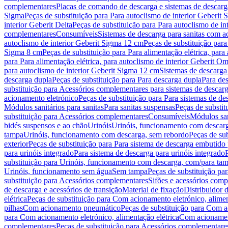
complementares
Placas de comando de descarga e sistemas de descarga
Sigma
Peças de substituição para Para autoclismo de interior Geberit 
interior Geberit Delta
Peças de substituição para Para autoclismo de in
complementares
Consumíveis
Sistemas de descarga para sanitas com a
autoclismo de interior Geberit Sigma 12 cm
Peças de substituição para
Sigma 8 cm
Peças de substituição para Para alimentação elétrica, para
para Para alimentação elétrica, para autoclismo de interior Geberit 
para autoclismo de interior Geberit Sigma 12 cm
Sistemas de descarga
descarga dupla
Peças de substituição para Para descarga dupla
Para de
substituição para Acessórios complementares para sistemas de descarg
acionamento eletrónico
Peças de substituição para Para sistemas de d
Módulos sanitários para sanitas
Para sanitas suspensas
Peças de substit
substituição para Acessórios complementares
Consumíveis
Módulos san
bidés suspensos e ao chão
Urinóis
Urinóis, funcionamento com descar
tampa
Urinóis, funcionamento com descarga, sem rebordo
Peças de su
exterior
Peças de substituição para Para sistema de descarga embutido
para urinóis integrado
Para sistema de descarga para urinóis integrado
substituição para Urinóis, funcionamento com descarga, com/para ta
Urinóis, funcionamento sem água
Sem tampa
Peças de substituição p
substituição para Acessórios complementares
Sifões e acessórios comp
de descarga e acessórios de transição
Material de fixação
Distribuidor 
elétrica
Peças de substituição para Com acionamento eletrónico, alimen
pilhas
Com acionamento pneumático
Peças de substituição para Com 
para Com acionamento eletrónico, alimentação elétrica
Com acionament
complementares
Peças de substituição para Acessórios complementare