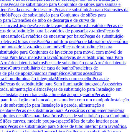
 pias
Peças de substituição para Conjuntos de sifões para sanitas e
tensões da curva de descarga
Peças de substituição para Extensões da
rinóis
Peças de substituição para Conjuntos de sifões para
ão para Extensões de tubo de descarga e de curva de
ões curvos
Ligações
Áreas de lavagem
Lavatórios
Lavatórios
Peças de
ças de substituição para Lavatórios de pousar
Lava-mãos
Peças de
 encastrados
Lavatórios de encastrar por baixo
Peças de substituição
coletivos
Outras pias
Pias
Pia multifunções
Pia de laboratório
Acessórios
onjuntos de lava-mãos com móvel
Peças de substituição para
ubstituição para Conjuntos de lavatórios para móvel com móvel de
 para Para lava-mãos
Para lavatórios
Peças de substituição para Para
Armários laterais baixos
Peças de substituição para Armários laterais
ensos
Outro mobiliário de casa de banho
Prateleiras de
 de pés de apoio
Quadros magnéticos
Outros acessórios
para Com iluminação integrada
Móveis com espelho
Peças de
ada
Peças de substituição para Sem iluminação integrada
Acessórios
ada, alimentação elétrica
Peças de substituição para Instalação em
has
Instalação em bancada, alimentação por gerador
Peças de
o para Instalação em bancada, misturadora com um manípulo
Instalação
s de substituição para Instalação à parede, alimentação a
mentares
Peças de substituição para Acessórios complementares
Para
njuntos de sifões para lavatórios
Peças de substituição para Conjuntos
a Sifões curvos, modelo poupa-espaço
Sifões de tubo interior para
paço
Peças de substituição para Sifões de tubo interior para lavatórios,
a Ligações ao lavatório
Tampas
Ligações
Peças de substituição para