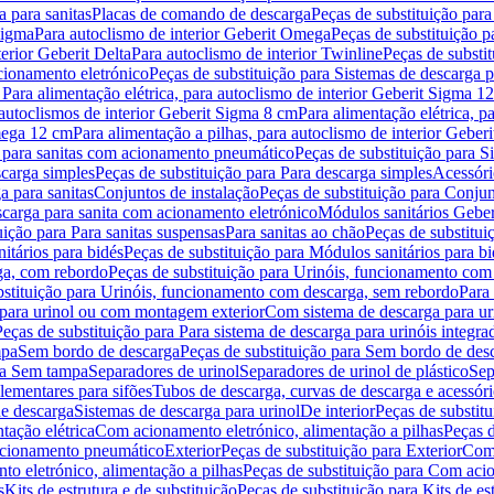
 para sanitas
Placas de comando de descarga
Peças de substituição par
Sigma
Para autoclismo de interior Geberit Omega
Peças de substituição p
terior Geberit Delta
Para autoclismo de interior Twinline
Peças de substit
cionamento eletrónico
Peças de substituição para Sistemas de descarga 
 Para alimentação elétrica, para autoclismo de interior Geberit Sigma 1
 autoclismos de interior Geberit Sigma 8 cm
Para alimentação elétrica, 
Omega 12 cm
Para alimentação a pilhas, para autoclismo de interior Gebe
 para sanitas com acionamento pneumático
Peças de substituição para 
scarga simples
Peças de substituição para Para descarga simples
Acessóri
a para sanitas
Conjuntos de instalação
Peças de substituição para Conjun
escarga para sanita com acionamento eletrónico
Módulos sanitários Geber
uição para Para sanitas suspensas
Para sanitas ao chão
Peças de substitui
itários para bidés
Peças de substituição para Módulos sanitários para bi
ga, com rebordo
Peças de substituição para Urinóis, funcionamento com
bstituição para Urinóis, funcionamento com descarga, sem rebordo
Para
 para urinol ou com montagem exterior
Com sistema de descarga para ur
Peças de substituição para Para sistema de descarga para urinóis integra
mpa
Sem bordo de descarga
Peças de substituição para Sem bordo de des
ara Sem tampa
Separadores de urinol
Separadores de urinol de plástico
Sep
lementares para sifões
Tubos de descarga, curvas de descarga e acessóri
de descarga
Sistemas de descarga para urinol
De interior
Peças de substitu
tação elétrica
Com acionamento eletrónico, alimentação a pilhas
Peças d
acionamento pneumático
Exterior
Peças de substituição para Exterior
Com 
o eletrónico, alimentação a pilhas
Peças de substituição para Com acio
s
Kits de estrutura e de substituição
Peças de substituição para Kits de est