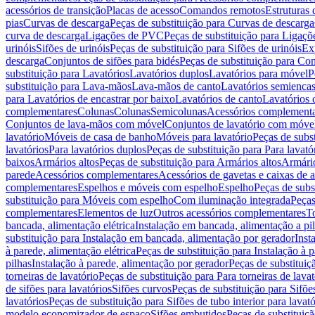
acessórios de transição
Placas de acesso
Comandos remotos
Estruturas 
pias
Curvas de descarga
Peças de substituição para Curvas de descarga
curva de descarga
Ligações de PVC
Peças de substituição para Ligaç
urinóis
Sifões de urinóis
Peças de substituição para Sifões de urinóis
Ex
descarga
Conjuntos de sifões para bidés
Peças de substituição para Con
substituição para Lavatórios
Lavatórios duplos
Lavatórios para móvel
P
substituição para Lava-mãos
Lava-mãos de canto
Lavatórios semiencas
para Lavatórios de encastrar por baixo
Lavatórios de canto
Lavatórios 
complementares
Colunas
Colunas
Semicolunas
Acessórios complementa
Conjuntos de lava-mãos com móvel
Conjuntos de lavatório com móve
lavatório
Móveis de casa de banho
Móveis para lavatório
Peças de subst
lavatórios
Para lavatórios duplos
Peças de substituição para Para lavató
baixos
Armários altos
Peças de substituição para Armários altos
Armári
parede
Acessórios complementares
Acessórios de gavetas e caixas de 
complementares
Espelhos e móveis com espelho
Espelho
Peças de subs
substituição para Móveis com espelho
Com iluminação integrada
Peças
complementares
Elementos de luz
Outros acessórios complementares
T
bancada, alimentação elétrica
Instalação em bancada, alimentação a pi
substituição para Instalação em bancada, alimentação por gerador
Inst
à parede, alimentação elétrica
Peças de substituição para Instalação à p
pilhas
Instalação à parede, alimentação por gerador
Peças de substituiç
torneiras de lavatório
Peças de substituição para Para torneiras de lavat
de sifões para lavatórios
Sifões curvos
Peças de substituição para Sifõe
lavatórios
Peças de substituição para Sifões de tubo interior para lavató
modelo economizador de espaço
Sifões embutidos
Peças de substituiç