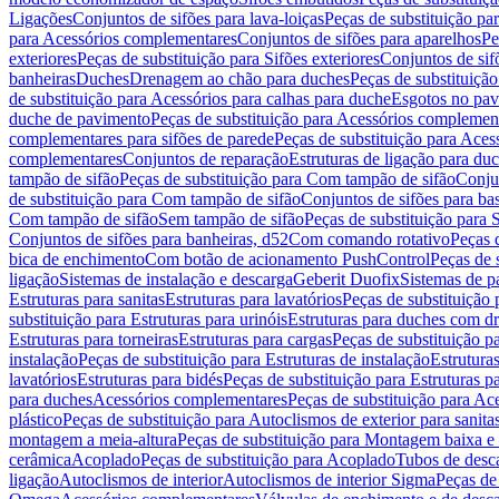
Ligações
Conjuntos de sifões para lava-loiças
Peças de substituição par
para Acessórios complementares
Conjuntos de sifões para aparelhos
Pe
exteriores
Peças de substituição para Sifões exteriores
Conjuntos de sif
banheiras
Duches
Drenagem ao chão para duches
Peças de substituiçã
de substituição para Acessórios para calhas para duche
Esgotos no pav
duche de pavimento
Peças de substituição para Acessórios complemen
complementares para sifões de parede
Peças de substituição para Aces
complementares
Conjuntos de reparação
Estruturas de ligação para du
tampão de sifão
Peças de substituição para Com tampão de sifão
Conjun
de substituição para Com tampão de sifão
Conjuntos de sifões para ba
Com tampão de sifão
Sem tampão de sifão
Peças de substituição para
Conjuntos de sifões para banheiras, d52
Com comando rotativo
Peças 
bica de enchimento
Com botão de acionamento PushControl
Peças de 
ligação
Sistemas de instalação e descarga
Geberit Duofix
Sistemas de p
Estruturas para sanitas
Estruturas para lavatórios
Peças de substituição 
substituição para Estruturas para urinóis
Estruturas para duches com d
Estruturas para torneiras
Estruturas para cargas
Peças de substituição pa
instalação
Peças de substituição para Estruturas de instalação
Estruturas
lavatórios
Estruturas para bidés
Peças de substituição para Estruturas p
para duches
Acessórios complementares
Peças de substituição para A
plástico
Peças de substituição para Autoclismos de exterior para sanitas
montagem a meia-altura
Peças de substituição para Montagem baixa e
cerâmica
Acoplado
Peças de substituição para Acoplado
Tubos de desca
ligação
Autoclismos de interior
Autoclismos de interior Sigma
Peças de