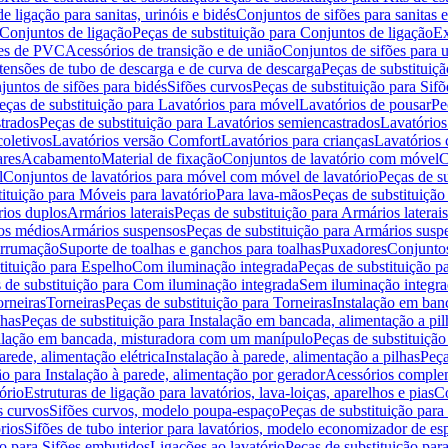
de ligação para sanitas, urinóis e bidés
Conjuntos de sifões para sanitas e
Conjuntos de ligação
Peças de substituição para Conjuntos de ligação
Ex
ões de PVC
Acessórios de transição e de união
Conjuntos de sifões para u
tensões de tubo de descarga e de curva de descarga
Peças de substituiç
juntos de sifões para bidés
Sifões curvos
Peças de substituição para Sif
eças de substituição para Lavatórios para móvel
Lavatórios de pousar
Pe
trados
Peças de substituição para Lavatórios semiencastrados
Lavatórios
coletivos
Lavatórios versão Comfort
Lavatórios para crianças
Lavatórios 
res
Acabamento
Material de fixação
Conjuntos de lavatório com móvel
C
l
Conjuntos de lavatórios para móvel com móvel de lavatório
Peças de s
ituição para Móveis para lavatório
Para lava-mãos
Peças de substituição
rios duplos
Armários laterais
Peças de substituição para Armários laterais
os médios
Armários suspensos
Peças de substituição para Armários susp
arrumação
Suporte de toalhas e ganchos para toalhas
Puxadores
Conjuntos
tituição para Espelho
Com iluminação integrada
Peças de substituição 
 de substituição para Com iluminação integrada
Sem iluminação integr
orneiras
Torneiras
Peças de substituição para Torneiras
Instalação em banc
lhas
Peças de substituição para Instalação em bancada, alimentação a pil
alação em bancada, misturadora com um manípulo
Peças de substituiçã
arede, alimentação elétrica
Instalação à parede, alimentação a pilhas
Peça
ão para Instalação à parede, alimentação por gerador
Acessórios comple
ório
Estruturas de ligação para lavatórios, lava-loiças, aparelhos e pias
Co
s curvos
Sifões curvos, modelo poupa-espaço
Peças de substituição par
rios
Sifões de tubo interior para lavatórios, modelo economizador de es
ão para Sifões embutidos
Ligações ao lavatório
Peças de substituição par