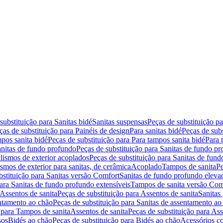
substituição para Sanitas bidé
Sanitas suspensas
Peças de substituição p
ças de substituição para Painéis de design
Para sanitas bidé
Peças de subs
pos sanita bidé
Peças de substituição para Para tampos sanita bidé
Para 
nitas de fundo profundo
Peças de substituição para Sanitas de fundo p
lismos de exterior acoplados
Peças de substituição para Sanitas de fund
smos de exterior para sanitas, de cerâmica
Acoplado
Tampos de sanita
Pe
bstituição para Sanitas versão Comfort
Sanitas de fundo profundo eleva
para Sanitas de fundo profundo extensíveis
Tampos de sanita versão Com
Assentos de sanita
Peças de substituição para Assentos de sanita
Sanitas 
entamento ao chão
Peças de substituição para Sanitas de assentamento ao
 para Tampos de sanita
Assentos de sanita
Peças de substituição para Ass
sos
Bidés ao chão
Peças de substituição para Bidés ao chão
Acessórios c