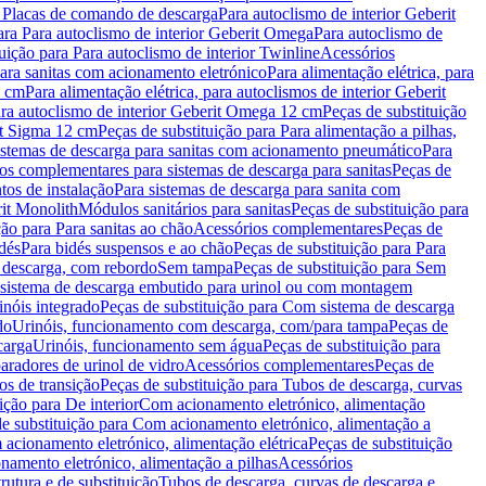
a Placas de comando de descarga
Para autoclismo de interior Geberit
ara Para autoclismo de interior Geberit Omega
Para autoclismo de
uição para Para autoclismo de interior Twinline
Acessórios
para sanitas com acionamento eletrónico
Para alimentação elétrica, para
2 cm
Para alimentação elétrica, para autoclismos de interior Geberit
para autoclismo de interior Geberit Omega 12 cm
Peças de substituição
rit Sigma 12 cm
Peças de substituição para Para alimentação a pilhas,
Sistemas de descarga para sanitas com acionamento pneumático
Para
os complementares para sistemas de descarga para sanitas
Peças de
tos de instalação
Para sistemas de descarga para sanita com
it Monolith
Módulos sanitários para sanitas
Peças de substituição para
ção para Para sanitas ao chão
Acessórios complementares
Peças de
dés
Para bidés suspensos e ao chão
Peças de substituição para Para
 descarga, com rebordo
Sem tampa
Peças de substituição para Sem
 sistema de descarga embutido para urinol ou com montagem
inóis integrado
Peças de substituição para Com sistema de descarga
do
Urinóis, funcionamento com descarga, com/para tampa
Peças de
carga
Urinóis, funcionamento sem água
Peças de substituição para
aradores de urinol de vidro
Acessórios complementares
Peças de
os de transição
Peças de substituição para Tubos de descarga, curvas
ição para De interior
Com acionamento eletrónico, alimentação
e substituição para Com acionamento eletrónico, alimentação a
acionamento eletrónico, alimentação elétrica
Peças de substituição
namento eletrónico, alimentação a pilhas
Acessórios
rutura e de substituição
Tubos de descarga, curvas de descarga e