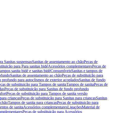
ara Sanitas suspensas
Sanitas de assentamento ao chão
Peças de
tituição para Para sanitas bidé
Acessórios complementares
Peças de
tampos sanita bidé e sanitas bidé
Consumíveis
Sanitas e tampos de
rofundo
Sanitas de assentamento ao chão
Peças de substituição para
o profundo para autoclismos de exterior acoplados
Sanitas de fundo
ças de substituição para Tampos de sanita
Tampos de sanita
Peças de
das
Peças de substituição para Sanitas de fundo profundo
fort
Peças de substituição para Tampos de sanita versão
para crianças
Peças de substituição para Sanitas para crianças
Sanitas
 chão
Tampos de sanita para crianças
Peças de substituição para
entos de sanita
Acessórios complementares
Ligações
Material de
omplementares
Peças de substituição para Acessórios