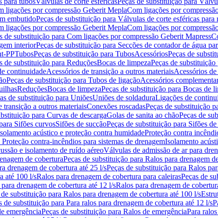
s para tubos
Válvulas de corte esféricas
Peças de substituição para Válvul
om ligações por compressão Geberit Mepla
Com ligações por compressão
gem embutido
Peças de substituição para Válvulas de corte esféricas pa
om ligações por compressão Geberit Mepla
Com ligações por compressã
s de substituição para Com ligações por compressão Geberit Mapress
Co
gem interior
Peças de substituição para Secções de contador de água pa
nt-PP
Tubos
Peças de substituição para Tubos
Acessórios
Peças de substit
s de substituição para Reduções
Bocas de limpeza
Peças de substituição
de continuidade
Acessórios de transição a outros materiais
Acessórios de
ão
Peças de substituição para Tubos de ligação
Acessórios complementa
uilhas
Reduções
Bocas de limpeza
Peças de substituição para Bocas de 
as de substituição para Uniões
Uniões de soldadura
Ligações de continu
 transição a outros materiais
Conexões roscadas
Peças de substituição 
bstituição para Curvas de descarga
Golas de sanita ao chão
Peças de sub
 para Sifões curvos
Sifões de sucção
Peças de substituição para Sifões de
 isolamento acústico e proteção contra humidade
Proteção contra incêndi
a Proteção contra-incêndios para sistemas de drenagem
Isolamento acúst
cussão e isolamento de ruído aéreo
Válvulas de admissão de ar para dr
renagem de cobertura
Peças de substituição para Ralos para drenagem d
ra drenagem de cobertura até 25 l/s
Peças de substituição para Ralos par
 até 100 l/s
Ralos para drenagem de cobertura para caleiras
Peças de su
 para drenagem de cobertura até 12 l/s
Ralos para drenagem de cobertura
 de substituição para Ralos para drenagem de cobertura até 100 l/s
Estru
 de substituição para Para ralos para drenagem de cobertura até 12 l/s
P
de emergência
Peças de substituição para Ralos de emergência
Para ralos