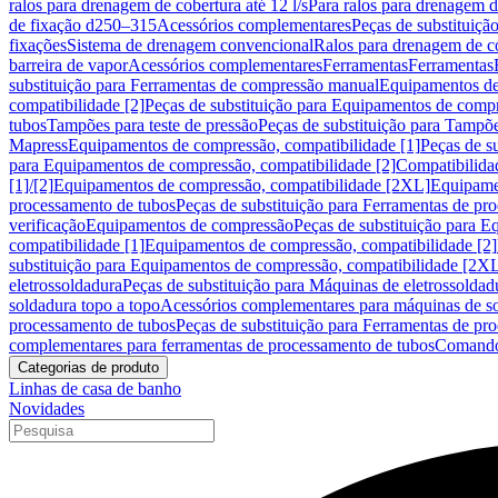
ralos para drenagem de cobertura até 12 l/s
Para ralos para drenagem de
de fixação d250–315
Acessórios complementares
Peças de substituiçã
fixações
Sistema de drenagem convencional
Ralos para drenagem de c
barreira de vapor
Acessórios complementares
Ferramentas
Ferramentas
substituição para Ferramentas de compressão manual
Equipamentos de
compatibilidade [2]
Peças de substituição para Equipamentos de compr
tubos
Tampões para teste de pressão
Peças de substituição para Tampõe
Mapress
Equipamentos de compressão, compatibilidade [1]
Peças de s
para Equipamentos de compressão, compatibilidade [2]
Compatibilida
[1]/[2]
Equipamentos de compressão, compatibilidade [2XL]
Equipamen
processamento de tubos
Peças de substituição para Ferramentas de pr
verificação
Equipamentos de compressão
Peças de substituição para 
compatibilidade [1]
Equipamentos de compressão, compatibilidade [2]
substituição para Equipamentos de compressão, compatibilidade [2X
eletrossoldadura
Peças de substituição para Máquinas de eletrossoldad
soldadura topo a topo
Acessórios complementares para máquinas de so
processamento de tubos
Peças de substituição para Ferramentas de pr
complementares para ferramentas de processamento de tubos
Comando
Categorias de produto
Linhas de casa de banho
Novidades