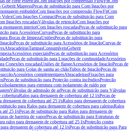
as de corte esféricas
Com ligações por compressão FlowFit
Com
 Geberit Mapress
Peças de substituição para Com ligações por
ra montagem embutido
Com ligações por compressão FlowFit
Com
o Volex
Com ligações Compact
Peças de substituição para Com
m ligações roscadas
Válvulas de retenção
Com ligações por
ra montagem interior
Com ligações roscadas
Peças de substituição para
uição para Acessórios
Curvas
Peças de substituição para
 para Bocas de limpeza
Uniões
Peças de substituição para
 ligação
Peças de substituição para Acessórios de ligação
Curvas de
res
Abraçadeiras
Tampas
Consumíveis
Geberit
limpeza
Acessórios especiais
Peças de substituição para Acessórios
idade
Peças de substituição para Ligações de continuidade
Acessórios
para Conexões roscadas
Uniões de flange
Acessórios de ligação
Peças de
stituição para Golas de sanita ao chão
Tubos de ligação
Peças de
 sucção
Acessórios complementares
Abraçadeiras
Fixações para
os
Peças de substituição para Proteção contra incêndios
Proteção
ico
Isolamentos para estrutura com isolamento de ruído por
enagem
Válvulas de admissão de ar
Peças de substituição para Válvulas
e cobertura
Ralos para drenagem de cobertura até 12 l/s
Peças de
a drenagem de cobertura até 25 l/s
Ralos para drenagem de cobertura
bstituição para Ralos para drenagem de cobertura para caleiras
Ralos
 até 25 l/s
Peças de substituição para Ralos para drenagem de
turas de barreira de vapor
Peças de substituição para Estruturas de
ara ralos para drenagem de cobertura até 25 l/s
Proteção contra
 para drenagem de cobertura até 12 l/s
Peças de substituição para Para