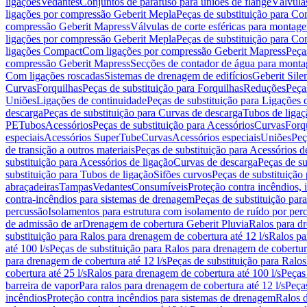
ligações
Vedantes
Conjuntos de parafuso para uniões de flange
Válvula
ligações por compressão Geberit Mepla
Peças de substituição para C
compressão Geberit Mapress
Válvulas de corte esféricas para monta
ligações por compressão Geberit Mepla
Peças de substituição para C
ligações Compact
Com ligações por compressão Geberit Mapress
Peça
compressão Geberit Mapress
Secções de contador de água para monta
Com ligações roscadas
Sistemas de drenagem de edifícios
Geberit Sile
Curvas
Forquilhas
Peças de substituição para Forquilhas
Reduções
Peça
Uniões
Ligações de continuidade
Peças de substituição para Ligações 
descarga
Peças de substituição para Curvas de descarga
Tubos de ligaç
PE
Tubos
Acessórios
Peças de substituição para Acessórios
Curvas
Forq
especiais
Acessórios SuperTube
Curvas
Acessórios especiais
Uniões
Peç
de transição a outros materiais
Peças de substituição para Acessórios de
substituição para Acessórios de ligação
Curvas de descarga
Peças de su
substituição para Tubos de ligação
Sifões curvos
Peças de substituição
abraçadeiras
Tampas
Vedantes
Consumíveis
Proteção contra incêndios,
contra-incêndios para sistemas de drenagem
Peças de substituição par
percussão
Isolamentos para estrutura com isolamento de ruído por per
de admissão de ar
Drenagem de cobertura Geberit Pluvia
Ralos para d
substituição para Ralos para drenagem de cobertura até 12 l/s
Ralos pa
até 100 l/s
Peças de substituição para Ralos para drenagem de cobertura
para drenagem de cobertura até 12 l/s
Peças de substituição para Ralos
cobertura até 25 l/s
Ralos para drenagem de cobertura até 100 l/s
Peças
barreira de vapor
Para ralos para drenagem de cobertura até 12 l/s
Peças
incêndios
Proteção contra incêndios para sistemas de drenagem
Ralos 