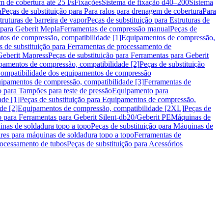
m de cobertura até 25 l/s
Fixações
Sistema de fixação d40–200
Sistema
a
Peças de substituição para Para ralos para drenagem de cobertura
Para
truturas de barreira de vapor
Peças de substituição para Estruturas de
 para Geberit Mepla
Ferramentas de compressão manual
Peças de
tos de compressão, compatibilidade [1]
Equipamentos de compressão,
s de substituição para Ferramentas de processamento de
Geberit Mapress
Peças de substituição para Ferramentas para Geberit
pamentos de compressão, compatibilidade [2]
Peças de substituição
 Compatibilidade dos equipamentos de compressão
uipamentos de compressão, compatibilidade [3]
Ferramentas de
o para Tampões para teste de pressão
Equipamento para
de [1]
Peças de substituição para Equipamentos de compressão,
de [2]
Equipamentos de compressão, compatibilidade [2XL]
Peças de
o para Ferramentas para Geberit Silent-db20/Geberit PE
Máquinas de
nas de soldadura topo a topo
Peças de substituição para Máquinas de
res para máquinas de soldadura topo a topo
Ferramentas de
rocessamento de tubos
Peças de substituição para Acessórios