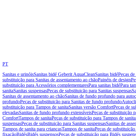
PT
Sanitas e urinóis
Sanitas bidé Geberit AquaClean
Sanitas bidé
Peças de 
substituição para Sanitas de assentamento ao chão
Painéis de design
Pe
substituição para Acessórios complementares
Para sanitas bidé
Para tam
sanita
Sanitas suspensas
Peças de substituição para Sanitas suspensas
Sa
Sanitas de assentamento ao chão
Sanitas de fundo profundo para autoc
profundo
Peças de substituição para Sanitas de fundo profundo
Autocli
substituição para Tampos de sanita
Sanitas versão Comfort
Peças de su
elevadas
Sanitas de fundo profundo extensíveis
Peças de substituição 
Comfort
Tampos de sanita
Peças de substituição para Tampos de sanita
suspensas
Peças de substituição para Sanitas suspensas
Sanitas de ass
Tampos de sanita para crianças
Tampos de sanita
Peças de substituição
fixação
Bidés
Bidés suspensos
Peças de substituição para Bidés suspen