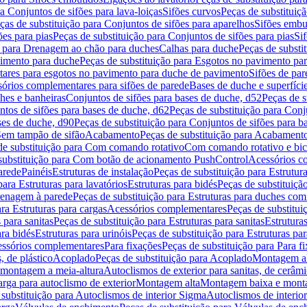
a Conjuntos de sifões para lava-loiças
Sifões curvos
Peças de substituiç
ças de substituição para Conjuntos de sifões para aparelhos
Sifões embu
ões para pias
Peças de substituição para Conjuntos de sifões para pias
Si
o para Drenagem ao chão para duches
Calhas para duche
Peças de substi
imento para duche
Peças de substituição para Esgotos no pavimento pa
tares para esgotos no pavimento para duche de pavimento
Sifões de par
sórios complementares para sifões de parede
Bases de duche e superfíci
ches e banheiras
Conjuntos de sifões para bases de duche, d52
Peças de s
tos de sifões para bases de duche, d62
Peças de substituição para Conj
ses de duche, d90
Peças de substituição para Conjuntos de sifões para b
 Sem tampão de sifão
Acabamento
Peças de substituição para Acabament
de substituição para Com comando rotativo
Com comando rotativo e bic
substituição para Com botão de acionamento PushControl
Acessórios co
arede
Painéis
Estruturas de instalação
Peças de substituição para Estrutura
para Estruturas para lavatórios
Estruturas para bidés
Peças de substituição
renagem à parede
Peças de substituição para Estruturas para duches co
ra Estruturas para cargas
Acessórios complementares
Peças de substitu
 para sanitas
Peças de substituição para Estruturas para sanitas
Estruturas
ara bidés
Estruturas para urinóis
Peças de substituição para Estruturas par
cessórios complementares
Para fixações
Peças de substituição para Para f
, de plástico
Acoplado
Peças de substituição para Acoplado
Montagem al
 montagem a meia-altura
Autoclismos de exterior para sanitas, de cerâm
rga para autoclismo de exterior
Montagem alta
Montagem baixa e monta
 substituição para Autoclismos de interior Sigma
Autoclismos de interi