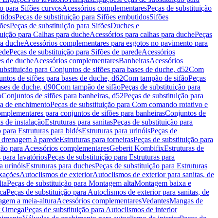
ão para Sifões curvos
Acessórios complementares
Peças de substituição
tidos
Peças de substituição para Sifões embutidos
Sifões
fões
Peças de substituição para Sifões
Duches e
tuição para Calhas para duche
Acessórios para calhas para duche
Peças
ra duche
Acessórios complementares para esgotos no pavimento para
ede
Peças de substituição para Sifões de parede
Acessórios
es de duche
Acessórios complementares
Banheiras
Acessórios
ubstituição para Conjuntos de sifões para bases de duche, d52
Com
untos de sifões para bases de duche, d62
Com tampão de sifão
Peças
ases de duche, d90
Com tampão de sifão
Peças de substituição para
o
Conjuntos de sifões para banheiras, d52
Peças de substituição para
a de enchimento
Peças de substituição para Com comando rotativo e
mplementares para conjuntos de sifões para banheiras
Conjuntos de
s de instalação
Estruturas para sanitas
Peças de substituição para
 para Estruturas para bidés
Estruturas para urinóis
Peças de
m drenagem à parede
Estruturas para torneiras
Peças de substituição para
ição para Acessórios complementares
Geberit Kombifix
Estruturas de
 para lavatórios
Peças de substituição para Estruturas para
a urinóis
Estruturas para duches
Peças de substituição para Estruturas
ixações
Autoclismos de exterior
Autoclismos de exterior para sanitas, de
ta
Peças de substituição para Montagem alta
Montagem baixa e
ica
Peças de substituição para Autoclismos de exterior para sanitas, de
gem a meia-altura
Acessórios complementares
Vedantes
Mangas de
or Omega
Peças de substituição para Autoclismos de interior