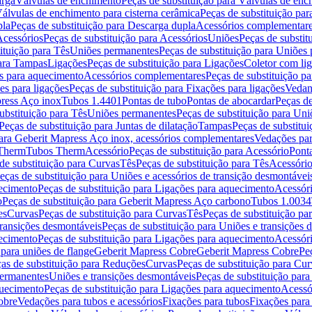
arga
Válvulas de enchimento
Peças de substituição para Válvulas de en
álvulas de enchimento para cisterna cerâmica
Peças de substituição par
pla
Peças de substituição para Descarga dupla
Acessórios complementar
cessórios
Peças de substituição para Acessórios
Uniões
Peças de substit
ituição para Tês
Uniões permanentes
Peças de substituição para Uniões
para Tampas
Ligações
Peças de substituição para Ligações
Coletor com li
es para aquecimento
Acessórios complementares
Peças de substituição p
es para ligações
Peças de substituição para Fixações para ligações
Vedan
press Aço inox
Tubos 1.4401
Pontas de tubo
Pontas de abocardar
Peças de
ubstituição para Tês
Uniões permanentes
Peças de substituição para Un
Peças de substituição para Juntas de dilatação
Tampas
Peças de substitu
para Geberit Mapress Aço inox, acessórios complementares
Vedações par
 Therm
Tubos Therm
Acessório
Peças de substituição para Acessório
Pont
de substituição para Curvas
Tês
Peças de substituição para Tês
Acessório
eças de substituição para Uniões e acessórios de transição desmontávei
ecimento
Peças de substituição para Ligações para aquecimento
Acessór
o
Peças de substituição para Geberit Mapress Aço carbono
Tubos 1.0034
es
Curvas
Peças de substituição para Curvas
Tês
Peças de substituição pa
transições desmontáveis
Peças de substituição para Uniões e transições 
ecimento
Peças de substituição para Ligações para aquecimento
Acessór
para uniões de flange
Geberit Mapress Cobre
Geberit Mapress Cobre
Pe
as de substituição para Reduções
Curvas
Peças de substituição para Cur
permanentes
Uniões e transições desmontáveis
Peças de substituição par
quecimento
Peças de substituição para Ligações para aquecimento
Acessó
obre
Vedações para tubos e acessórios
Fixações para tubos
Fixações para