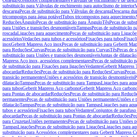
Omega
Acessórios complementares
Válvulas de enchimento e de desc
substituição para Válvulas de enchimento para autoclismo de interior
V
descarga
Peças de substituição para Válvulas de descarga
Descarga du
tricompostos para água potável
Tubos tricompostos para aquecimento
A
Reduções
Ângulo
Peças de substituição para Ângulo
Tês
Peças de subst
para Uniões e transições desmontáveis
Tampas
Peças de substituição 
roscada
Ligações para aquecimento
Peças de substituição para Ligaçõ
acessórios
Vedações para tubos e acessórios
Fixações para tubos
Fixaçõ
inox
Geberit Mapress Aço inox
Peças de substituição para Geberit Ma
para Reduções
Curvas
Peças de substituição para Curvas
Tês
Peças de s
substituição para Uniões e transições desmontáveis
Juntas de dilatação
Mapress Aço inox, acessórios complementares
Peças de substituição 
de substituição para Fixações para ligações
Vedantes
Geberit Mapress
abocardar
Reduções
Peças de substituição para Reduções
Curvas
Peças 
transição permanentes
Uniões e acessórios de transição desmontáveis
P
dilatação
Tampas
Peças de substituição para Tampas
Ligações para aqu
para tubos
Geberit Mapress Aço carbono
Geberit Mapress Aço carbon
para Pontas de abocardar
Reduções
Peças de substituição para Reduçõ
permanentes
Peças de substituição para Uniões permanentes
Uniões e 
dilatação
Tampas
Peças de substituição para Tampas
Ligações para aqu
tubos e acessórios
Fixações para tubos
Vedantes
Conjuntos de parafuso 
abocardar
Peças de substituição para Pontas de abocardar
Reduções
Peç
para Cruzetas
Uniões permanentes
Peças de substituição para Uniões 
Tampas
Ligações
Peças de substituição para Ligações
Ligações para a
substituição para Acessórios complementares para Geberit Mapress C