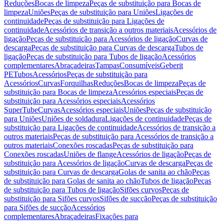
Reduções
Bocas de limpeza
Peças de substituição para Bocas de
limpeza
Uniões
Peças de substituição para Uniões
Ligações de
continuidade
Peças de substituição para Ligações de
continuidade
Acessórios de transição a outros materiais
Acessórios de
ligação
Peças de substituição para Acessórios de ligação
Curvas de
descarga
Peças de substituição para Curvas de descarga
Tubos de
ligação
Peças de substituição para Tubos de ligação
Acessórios
complementares
Abraçadeiras
Tampas
Consumíveis
Geberit
PE
Tubos
Acessórios
Peças de substituição para
Acessórios
Curvas
Forquilhas
Reduções
Bocas de limpeza
Peças de
substituição para Bocas de limpeza
Acessórios especiais
Peças de
substituição para Acessórios especiais
Acessórios
SuperTube
Curvas
Acessórios especiais
Uniões
Peças de substituição
para Uniões
Uniões de soldadura
Ligações de continuidade
Peças de
substituição para Ligações de continuidade
Acessórios de transição a
outros materiais
Peças de substituição para Acessórios de transição a
outros materiais
Conexões roscadas
Peças de substituição para
Conexões roscadas
Uniões de flange
Acessórios de ligação
Peças de
substituição para Acessórios de ligação
Curvas de descarga
Peças de
substituição para Curvas de descarga
Golas de sanita ao chão
Peças
de substituição para Golas de sanita ao chão
Tubos de ligação
Peças
de substituição para Tubos de ligação
Sifões curvos
Peças de
substituição para Sifões curvos
Sifões de sucção
Peças de substituição
para Sifões de sucção
Acessórios
complementares
Abraçadeiras
Fixações para