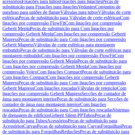
acessórios
Fixações para tubos
Fixações para ligações
Peças de
substituição para Fixações para ligações
Vedantes
Conjuntos de
parafuso para uniões de flange
Válvulas para tubos
Válvulas de corte
esféricas
Peças de substituição para Válvulas de corte esféricas
Com
ligações por compressão FlowFit
Com ligações por compressão
Geberit Mepla
Peças de substituição para Com ligações por
compressão Geberit Mepla
Com ligações por compressão Geberit
Mapress
Peças de substituição para Com ligações por compressão
Geberit Mapress
Válvulas de corte esféricas para montagem
embutido
Peças de substituição para Válvulas de corte esféricas para
montagem embutido
Com ligações por compressão FlowFit
Com
ligações por compressão Geberit Mepla
Peças de substituição para
Com ligações por compressão Geberit Mepla
Com ligações por
compressão Volex
Com ligações Compact
Peças de substituição para
Com ligações Compact
Com ligações por compressão Geberit
Mapress
Peças de substituição para Com ligações por compressão
Geberit Mapress
Com ligações roscadas
Válvulas de retenção
Com
ligações por compressão Geberit Mapress
Secções de contador de
água para montagem interior
Peças de substituição para Secções de
contador de água para montagem interior
Com ligações
roscadas
Peças de substituição para Com ligações roscadas
Sistemas
de drenagem de edifícios
Geberit Silent-PP
Tubos
Peças de
substituição para Tubos
Acessórios
Peças de substituição para
Acessórios
Curvas
Peças de substituição para Curvas
Forquilhas
Peças
de substituição para Forquilhas
Reduções
Peças de substituição para