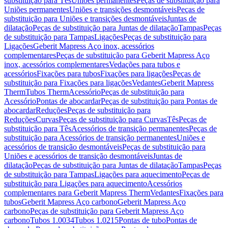
substituição para Tês
Uniões permanentes
Peças de substituição para
Uniões permanentes
Uniões e transições desmontáveis
Peças de
substituição para Uniões e transições desmontáveis
Juntas de
dilatação
Peças de substituição para Juntas de dilatação
Tampas
Peças
de substituição para Tampas
Ligações
Peças de substituição para
Ligações
Geberit Mapress Aço inox, acessórios
complementares
Peças de substituição para Geberit Mapress Aço
inox, acessórios complementares
Vedações para tubos e
acessórios
Fixações para tubos
Fixações para ligações
Peças de
substituição para Fixações para ligações
Vedantes
Geberit Mapress
Therm
Tubos Therm
Acessório
Peças de substituição para
Acessório
Pontas de abocardar
Peças de substituição para Pontas de
abocardar
Reduções
Peças de substituição para
Reduções
Curvas
Peças de substituição para Curvas
Tês
Peças de
substituição para Tês
Acessórios de transição permanentes
Peças de
substituição para Acessórios de transição permanentes
Uniões e
acessórios de transição desmontáveis
Peças de substituição para
Uniões e acessórios de transição desmontáveis
Juntas de
dilatação
Peças de substituição para Juntas de dilatação
Tampas
Peças
de substituição para Tampas
Ligações para aquecimento
Peças de
substituição para Ligações para aquecimento
Acessórios
complementares para Geberit Mapress Therm
Vedantes
Fixações para
tubos
Geberit Mapress Aço carbono
Geberit Mapress Aço
carbono
Peças de substituição para Geberit Mapress Aço
carbono
Tubos 1.0034
Tubos 1.0215
Pontas de tubo
Pontas de