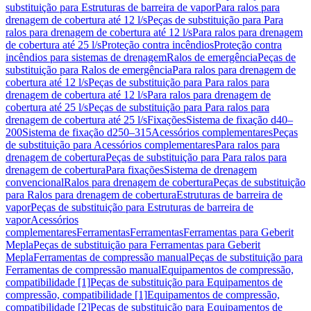
substituição para Estruturas de barreira de vapor
Para ralos para
drenagem de cobertura até 12 l/s
Peças de substituição para Para
ralos para drenagem de cobertura até 12 l/s
Para ralos para drenagem
de cobertura até 25 l/s
Proteção contra incêndios
Proteção contra
incêndios para sistemas de drenagem
Ralos de emergência
Peças de
substituição para Ralos de emergência
Para ralos para drenagem de
cobertura até 12 l/s
Peças de substituição para Para ralos para
drenagem de cobertura até 12 l/s
Para ralos para drenagem de
cobertura até 25 l/s
Peças de substituição para Para ralos para
drenagem de cobertura até 25 l/s
Fixações
Sistema de fixação d40–
200
Sistema de fixação d250–315
Acessórios complementares
Peças
de substituição para Acessórios complementares
Para ralos para
drenagem de cobertura
Peças de substituição para Para ralos para
drenagem de cobertura
Para fixações
Sistema de drenagem
convencional
Ralos para drenagem de cobertura
Peças de substituição
para Ralos para drenagem de cobertura
Estruturas de barreira de
vapor
Peças de substituição para Estruturas de barreira de
vapor
Acessórios
complementares
Ferramentas
Ferramentas
Ferramentas para Geberit
Mepla
Peças de substituição para Ferramentas para Geberit
Mepla
Ferramentas de compressão manual
Peças de substituição para
Ferramentas de compressão manual
Equipamentos de compressão,
compatibilidade [1]
Peças de substituição para Equipamentos de
compressão, compatibilidade [1]
Equipamentos de compressão,
compatibilidade [2]
Peças de substituição para Equipamentos de