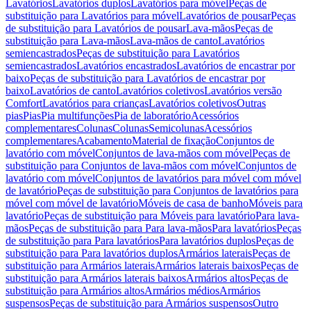
Lavatórios
Lavatórios duplos
Lavatórios para móvel
Peças de
substituição para Lavatórios para móvel
Lavatórios de pousar
Peças
de substituição para Lavatórios de pousar
Lava-mãos
Peças de
substituição para Lava-mãos
Lava-mãos de canto
Lavatórios
semiencastrados
Peças de substituição para Lavatórios
semiencastrados
Lavatórios encastrados
Lavatórios de encastrar por
baixo
Peças de substituição para Lavatórios de encastrar por
baixo
Lavatórios de canto
Lavatórios coletivos
Lavatórios versão
Comfort
Lavatórios para crianças
Lavatórios coletivos
Outras
pias
Pias
Pia multifunções
Pia de laboratório
Acessórios
complementares
Colunas
Colunas
Semicolunas
Acessórios
complementares
Acabamento
Material de fixação
Conjuntos de
lavatório com móvel
Conjuntos de lava-mãos com móvel
Peças de
substituição para Conjuntos de lava-mãos com móvel
Conjuntos de
lavatório com móvel
Conjuntos de lavatórios para móvel com móvel
de lavatório
Peças de substituição para Conjuntos de lavatórios para
móvel com móvel de lavatório
Móveis de casa de banho
Móveis para
lavatório
Peças de substituição para Móveis para lavatório
Para lava-
mãos
Peças de substituição para Para lava-mãos
Para lavatórios
Peças
de substituição para Para lavatórios
Para lavatórios duplos
Peças de
substituição para Para lavatórios duplos
Armários laterais
Peças de
substituição para Armários laterais
Armários laterais baixos
Peças de
substituição para Armários laterais baixos
Armários altos
Peças de
substituição para Armários altos
Armários médios
Armários
suspensos
Peças de substituição para Armários suspensos
Outro