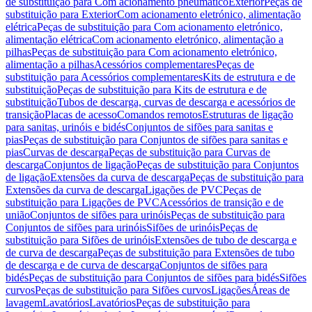
de substituição para Com acionamento pneumático
Exterior
Peças de
substituição para Exterior
Com acionamento eletrónico, alimentação
elétrica
Peças de substituição para Com acionamento eletrónico,
alimentação elétrica
Com acionamento eletrónico, alimentação a
pilhas
Peças de substituição para Com acionamento eletrónico,
alimentação a pilhas
Acessórios complementares
Peças de
substituição para Acessórios complementares
Kits de estrutura e de
substituição
Peças de substituição para Kits de estrutura e de
substituição
Tubos de descarga, curvas de descarga e acessórios de
transição
Placas de acesso
Comandos remotos
Estruturas de ligação
para sanitas, urinóis e bidés
Conjuntos de sifões para sanitas e
pias
Peças de substituição para Conjuntos de sifões para sanitas e
pias
Curvas de descarga
Peças de substituição para Curvas de
descarga
Conjuntos de ligação
Peças de substituição para Conjuntos
de ligação
Extensões da curva de descarga
Peças de substituição para
Extensões da curva de descarga
Ligações de PVC
Peças de
substituição para Ligações de PVC
Acessórios de transição e de
união
Conjuntos de sifões para urinóis
Peças de substituição para
Conjuntos de sifões para urinóis
Sifões de urinóis
Peças de
substituição para Sifões de urinóis
Extensões de tubo de descarga e
de curva de descarga
Peças de substituição para Extensões de tubo
de descarga e de curva de descarga
Conjuntos de sifões para
bidés
Peças de substituição para Conjuntos de sifões para bidés
Sifões
curvos
Peças de substituição para Sifões curvos
Ligações
Áreas de
lavagem
Lavatórios
Lavatórios
Peças de substituição para