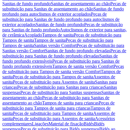
Sanitas de fundo profundo
Sanitas de assentamento ao chão
Peças de
substituição para Sanitas de assentamento ao chão
Sanitas de fundo
profundo para autoclismos de exterior acoplados
Peças de
substituição para Sanitas de fundo profundo para autoclismos de
exterior acoplados
Sanitas de fundo profundo
Peças de substituição
para Sanitas de fundo profundo
Autoclismos de exterior para sanitas,
de cerâmica
Acoplado
Tampos de sanita
Peças de substituição para
Tampos de sanita
Tampos de sanita
Peças de substituição para
Tampos de sanita
Sanitas versão Comfort
Peças de substituição para
Sanitas versão Comfort
Sanitas de fundo profundo elevadas
Peças de
substituição para Sanitas de fundo profundo elevadas
Sanitas de
fundo profundo extensíveis
Peças de substituição para Sanitas de
fundo profundo extensíveis
Tampos de sanita versão Comfort
Peças
de substituição para Tampos de sanita versão Comfort
Tampos de
sanita
Peças de substituição para Tampos de sanita
Assentos de
sanita
Peças de substituição para Assentos de sanita
Sanitas para
crianças
Peças de substituição para Sanitas para crianças
Sanitas
suspensas
Peças de substituição para Sanitas suspensas
Sanitas de
assentamento ao chão
Peças de substituição para Sanitas de
assentamento ao chão
Tampos de sanita para crianças
Peças de
substituição para Tampos de sanita para crianças
Tampos de
sanita
Peças de substituição para Tampos de sanita
Assentos de
sanita
Peças de substituição para Assentos de sanita
Acessórios
complementares
Ligações
Material de fixação
Bidés
Bidés
suspensos
Peças de substituição para Bidés suspensos
Bidés ao