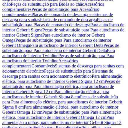
chão
Peças de substituição para Bidés ao chão
Acessórios
complementares
Peças de substituição para Acessórios
complementares
Placas de comando de descarga e sistemas de
descarga para sanitas
Placas de comando de descarga
Peças de
substituição para Placas de comando de descarga
Para autoclismo de
interior Geberit Sigma
Peças de substituição para Para autoclismo de
interior Geberit Sigma
Para autoclismo de interior Geberit
Omega
Peças de substituição para Para autoclismo de interior
Geberit Omega
Para autoclismo de interior Geberit Delta
Peças de
substituição para Para autoclismo de interior Geberit Delta
Para
autoclismo de interior Twinline
Peças de substituição para Para
autoclismo de interior Twinline
Acessórios
complementares
Consumíveis
Sistemas de descarga para sanitas com
acionamento eletrónico
Peças de substituição para Sistemas de
descarga para sanitas com acionamento eletrónico
Para alimentação
elétrica, para autoclismo de interior Geberit Sigma 12 cm
Peças de
substituição para Para alimentação elétrica, para autoclismo de
interior Geberit Sigma 12 cm
Para alimentação elétrica, para
autoclismos de interior Geberit Sigma 8 cm
Peças de substituição
para Para alimentação elétrica, para autoclismos de interior Geberit
Sigma 8 cm
Para alimentação elétrica, para autoclismo de interior
Geberit Omega 12 cm
Peças de substituição para Para alimentação
elétrica, para autoclismo de interior Geberit Omega 12 cm
Para
alimentação a pilhas, para autoclismo de interior Geberit Sigma 12
cm
Peças de substituição para Para alimentação a pilhas, para