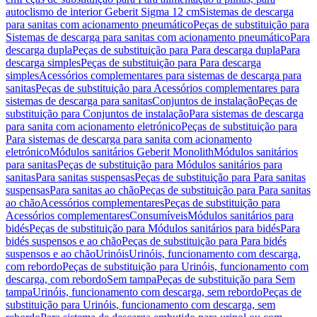
autoclismo de interior Geberit Sigma 12 cm
Sistemas de descarga
para sanitas com acionamento pneumático
Peças de substituição para
Sistemas de descarga para sanitas com acionamento pneumático
Para
descarga dupla
Peças de substituição para Para descarga dupla
Para
descarga simples
Peças de substituição para Para descarga
simples
Acessórios complementares para sistemas de descarga para
sanitas
Peças de substituição para Acessórios complementares para
sistemas de descarga para sanitas
Conjuntos de instalação
Peças de
substituição para Conjuntos de instalação
Para sistemas de descarga
para sanita com acionamento eletrónico
Peças de substituição para
Para sistemas de descarga para sanita com acionamento
eletrónico
Módulos sanitários Geberit Monolith
Módulos sanitários
para sanitas
Peças de substituição para Módulos sanitários para
sanitas
Para sanitas suspensas
Peças de substituição para Para sanitas
suspensas
Para sanitas ao chão
Peças de substituição para Para sanitas
ao chão
Acessórios complementares
Peças de substituição para
Acessórios complementares
Consumíveis
Módulos sanitários para
bidés
Peças de substituição para Módulos sanitários para bidés
Para
bidés suspensos e ao chão
Peças de substituição para Para bidés
suspensos e ao chão
Urinóis
Urinóis, funcionamento com descarga,
com rebordo
Peças de substituição para Urinóis, funcionamento com
descarga, com rebordo
Sem tampa
Peças de substituição para Sem
tampa
Urinóis, funcionamento com descarga, sem rebordo
Peças de
substituição para Urinóis, funcionamento com descarga, sem