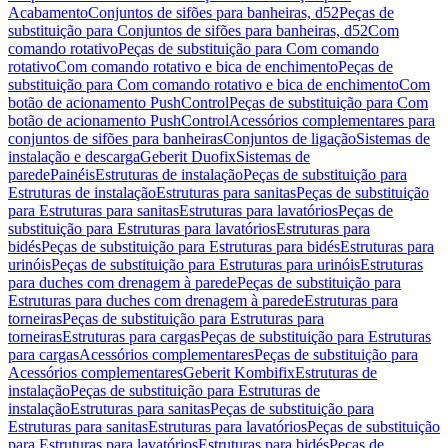
Acabamento
Conjuntos de sifões para banheiras, d52
Peças de
substituição para Conjuntos de sifões para banheiras, d52
Com
comando rotativo
Peças de substituição para Com comando
rotativo
Com comando rotativo e bica de enchimento
Peças de
substituição para Com comando rotativo e bica de enchimento
Com
botão de acionamento PushControl
Peças de substituição para Com
botão de acionamento PushControl
Acessórios complementares para
conjuntos de sifões para banheiras
Conjuntos de ligação
Sistemas de
instalação e descarga
Geberit Duofix
Sistemas de
parede
Painéis
Estruturas de instalação
Peças de substituição para
Estruturas de instalação
Estruturas para sanitas
Peças de substituição
para Estruturas para sanitas
Estruturas para lavatórios
Peças de
substituição para Estruturas para lavatórios
Estruturas para
bidés
Peças de substituição para Estruturas para bidés
Estruturas para
urinóis
Peças de substituição para Estruturas para urinóis
Estruturas
para duches com drenagem à parede
Peças de substituição para
Estruturas para duches com drenagem à parede
Estruturas para
torneiras
Peças de substituição para Estruturas para
torneiras
Estruturas para cargas
Peças de substituição para Estruturas
para cargas
Acessórios complementares
Peças de substituição para
Acessórios complementares
Geberit Kombifix
Estruturas de
instalação
Peças de substituição para Estruturas de
instalação
Estruturas para sanitas
Peças de substituição para
Estruturas para sanitas
Estruturas para lavatórios
Peças de substituição
para Estruturas para lavatórios
Estruturas para bidés
Peças de