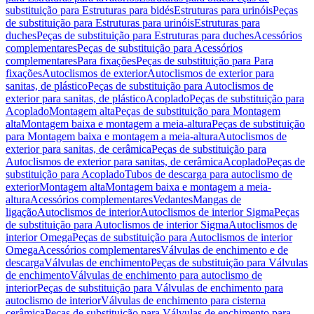
substituição para Estruturas para bidés
Estruturas para urinóis
Peças
de substituição para Estruturas para urinóis
Estruturas para
duches
Peças de substituição para Estruturas para duches
Acessórios
complementares
Peças de substituição para Acessórios
complementares
Para fixações
Peças de substituição para Para
fixações
Autoclismos de exterior
Autoclismos de exterior para
sanitas, de plástico
Peças de substituição para Autoclismos de
exterior para sanitas, de plástico
Acoplado
Peças de substituição para
Acoplado
Montagem alta
Peças de substituição para Montagem
alta
Montagem baixa e montagem a meia-altura
Peças de substituição
para Montagem baixa e montagem a meia-altura
Autoclismos de
exterior para sanitas, de cerâmica
Peças de substituição para
Autoclismos de exterior para sanitas, de cerâmica
Acoplado
Peças de
substituição para Acoplado
Tubos de descarga para autoclismo de
exterior
Montagem alta
Montagem baixa e montagem a meia-
altura
Acessórios complementares
Vedantes
Mangas de
ligação
Autoclismos de interior
Autoclismos de interior Sigma
Peças
de substituição para Autoclismos de interior Sigma
Autoclismos de
interior Omega
Peças de substituição para Autoclismos de interior
Omega
Acessórios complementares
Válvulas de enchimento e de
descarga
Válvulas de enchimento
Peças de substituição para Válvulas
de enchimento
Válvulas de enchimento para autoclismo de
interior
Peças de substituição para Válvulas de enchimento para
autoclismo de interior
Válvulas de enchimento para cisterna
cerâmica
Peças de substituição para Válvulas de enchimento para