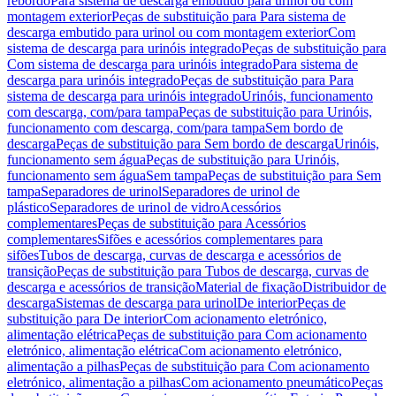
rebordo
Para sistema de descarga embutido para urinol ou com
montagem exterior
Peças de substituição para Para sistema de
descarga embutido para urinol ou com montagem exterior
Com
sistema de descarga para urinóis integrado
Peças de substituição para
Com sistema de descarga para urinóis integrado
Para sistema de
descarga para urinóis integrado
Peças de substituição para Para
sistema de descarga para urinóis integrado
Urinóis, funcionamento
com descarga, com/para tampa
Peças de substituição para Urinóis,
funcionamento com descarga, com/para tampa
Sem bordo de
descarga
Peças de substituição para Sem bordo de descarga
Urinóis,
funcionamento sem água
Peças de substituição para Urinóis,
funcionamento sem água
Sem tampa
Peças de substituição para Sem
tampa
Separadores de urinol
Separadores de urinol de
plástico
Separadores de urinol de vidro
Acessórios
complementares
Peças de substituição para Acessórios
complementares
Sifões e acessórios complementares para
sifões
Tubos de descarga, curvas de descarga e acessórios de
transição
Peças de substituição para Tubos de descarga, curvas de
descarga e acessórios de transição
Material de fixação
Distribuidor de
descarga
Sistemas de descarga para urinol
De interior
Peças de
substituição para De interior
Com acionamento eletrónico,
alimentação elétrica
Peças de substituição para Com acionamento
eletrónico, alimentação elétrica
Com acionamento eletrónico,
alimentação a pilhas
Peças de substituição para Com acionamento
eletrónico, alimentação a pilhas
Com acionamento pneumático
Peças