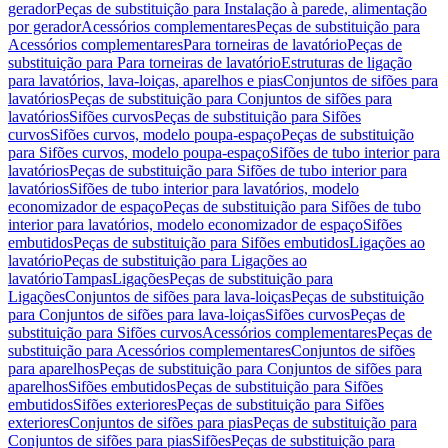
gerador
Peças de substituição para Instalação à parede, alimentação
por gerador
Acessórios complementares
Peças de substituição para
Acessórios complementares
Para torneiras de lavatório
Peças de
substituição para Para torneiras de lavatório
Estruturas de ligação
para lavatórios, lava-loiças, aparelhos e pias
Conjuntos de sifões para
lavatórios
Peças de substituição para Conjuntos de sifões para
lavatórios
Sifões curvos
Peças de substituição para Sifões
curvos
Sifões curvos, modelo poupa-espaço
Peças de substituição
para Sifões curvos, modelo poupa-espaço
Sifões de tubo interior para
lavatórios
Peças de substituição para Sifões de tubo interior para
lavatórios
Sifões de tubo interior para lavatórios, modelo
economizador de espaço
Peças de substituição para Sifões de tubo
interior para lavatórios, modelo economizador de espaço
Sifões
embutidos
Peças de substituição para Sifões embutidos
Ligações ao
lavatório
Peças de substituição para Ligações ao
lavatório
Tampas
Ligações
Peças de substituição para
Ligações
Conjuntos de sifões para lava-loiças
Peças de substituição
para Conjuntos de sifões para lava-loiças
Sifões curvos
Peças de
substituição para Sifões curvos
Acessórios complementares
Peças de
substituição para Acessórios complementares
Conjuntos de sifões
para aparelhos
Peças de substituição para Conjuntos de sifões para
aparelhos
Sifões embutidos
Peças de substituição para Sifões
embutidos
Sifões exteriores
Peças de substituição para Sifões
exteriores
Conjuntos de sifões para pias
Peças de substituição para
Conjuntos de sifões para pias
Sifões
Peças de substituição para