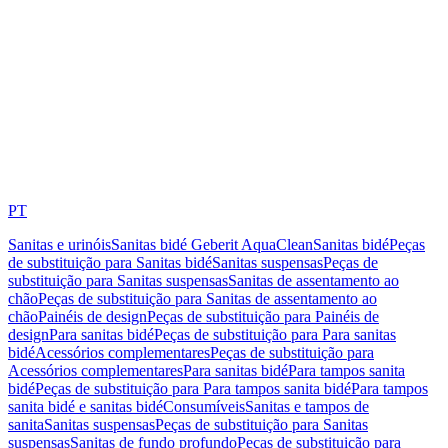
PT
Sanitas e urinóis
Sanitas bidé Geberit AquaClean
Sanitas bidé
Peças
de substituição para Sanitas bidé
Sanitas suspensas
Peças de
substituição para Sanitas suspensas
Sanitas de assentamento ao
chão
Peças de substituição para Sanitas de assentamento ao
chão
Painéis de design
Peças de substituição para Painéis de
design
Para sanitas bidé
Peças de substituição para Para sanitas
bidé
Acessórios complementares
Peças de substituição para
Acessórios complementares
Para sanitas bidé
Para tampos sanita
bidé
Peças de substituição para Para tampos sanita bidé
Para tampos
sanita bidé e sanitas bidé
Consumíveis
Sanitas e tampos de
sanita
Sanitas suspensas
Peças de substituição para Sanitas
suspensas
Sanitas de fundo profundo
Peças de substituição para