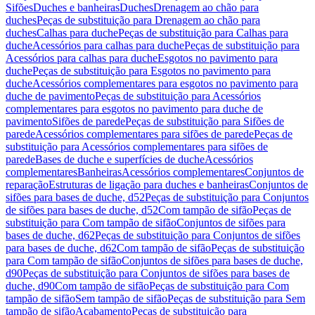
Sifões
Duches e banheiras
Duches
Drenagem ao chão para
duches
Peças de substituição para Drenagem ao chão para
duches
Calhas para duche
Peças de substituição para Calhas para
duche
Acessórios para calhas para duche
Peças de substituição para
Acessórios para calhas para duche
Esgotos no pavimento para
duche
Peças de substituição para Esgotos no pavimento para
duche
Acessórios complementares para esgotos no pavimento para
duche de pavimento
Peças de substituição para Acessórios
complementares para esgotos no pavimento para duche de
pavimento
Sifões de parede
Peças de substituição para Sifões de
parede
Acessórios complementares para sifões de parede
Peças de
substituição para Acessórios complementares para sifões de
parede
Bases de duche e superfícies de duche
Acessórios
complementares
Banheiras
Acessórios complementares
Conjuntos de
reparação
Estruturas de ligação para duches e banheiras
Conjuntos de
sifões para bases de duche, d52
Peças de substituição para Conjuntos
de sifões para bases de duche, d52
Com tampão de sifão
Peças de
substituição para Com tampão de sifão
Conjuntos de sifões para
bases de duche, d62
Peças de substituição para Conjuntos de sifões
para bases de duche, d62
Com tampão de sifão
Peças de substituição
para Com tampão de sifão
Conjuntos de sifões para bases de duche,
d90
Peças de substituição para Conjuntos de sifões para bases de
duche, d90
Com tampão de sifão
Peças de substituição para Com
tampão de sifão
Sem tampão de sifão
Peças de substituição para Sem
tampão de sifão
Acabamento
Peças de substituição para