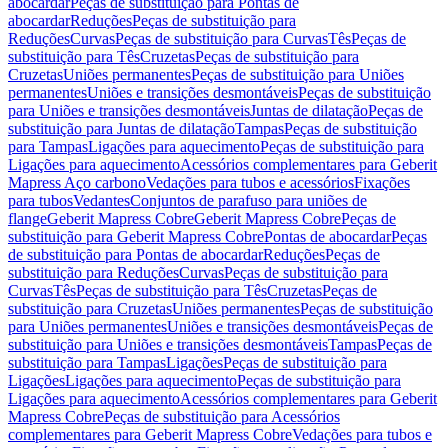
abocardar
Peças de substituição para Pontas de
abocardar
Reduções
Peças de substituição para
Reduções
Curvas
Peças de substituição para Curvas
Tês
Peças de
substituição para Tês
Cruzetas
Peças de substituição para
Cruzetas
Uniões permanentes
Peças de substituição para Uniões
permanentes
Uniões e transições desmontáveis
Peças de substituição
para Uniões e transições desmontáveis
Juntas de dilatação
Peças de
substituição para Juntas de dilatação
Tampas
Peças de substituição
para Tampas
Ligações para aquecimento
Peças de substituição para
Ligações para aquecimento
Acessórios complementares para Geberit
Mapress Aço carbono
Vedações para tubos e acessórios
Fixações
para tubos
Vedantes
Conjuntos de parafuso para uniões de
flange
Geberit Mapress Cobre
Geberit Mapress Cobre
Peças de
substituição para Geberit Mapress Cobre
Pontas de abocardar
Peças
de substituição para Pontas de abocardar
Reduções
Peças de
substituição para Reduções
Curvas
Peças de substituição para
Curvas
Tês
Peças de substituição para Tês
Cruzetas
Peças de
substituição para Cruzetas
Uniões permanentes
Peças de substituição
para Uniões permanentes
Uniões e transições desmontáveis
Peças de
substituição para Uniões e transições desmontáveis
Tampas
Peças de
substituição para Tampas
Ligações
Peças de substituição para
Ligações
Ligações para aquecimento
Peças de substituição para
Ligações para aquecimento
Acessórios complementares para Geberit
Mapress Cobre
Peças de substituição para Acessórios
complementares para Geberit Mapress Cobre
Vedações para tubos e