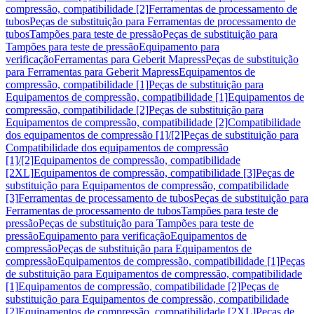
compressão, compatibilidade [2]
Ferramentas de processamento de
tubos
Peças de substituição para Ferramentas de processamento de
tubos
Tampões para teste de pressão
Peças de substituição para
Tampões para teste de pressão
Equipamento para
verificação
Ferramentas para Geberit Mapress
Peças de substituição
para Ferramentas para Geberit Mapress
Equipamentos de
compressão, compatibilidade [1]
Peças de substituição para
Equipamentos de compressão, compatibilidade [1]
Equipamentos de
compressão, compatibilidade [2]
Peças de substituição para
Equipamentos de compressão, compatibilidade [2]
Compatibilidade
dos equipamentos de compressão [1]/[2]
Peças de substituição para
Compatibilidade dos equipamentos de compressão
[1]/[2]
Equipamentos de compressão, compatibilidade
[2XL]
Equipamentos de compressão, compatibilidade [3]
Peças de
substituição para Equipamentos de compressão, compatibilidade
[3]
Ferramentas de processamento de tubos
Peças de substituição para
Ferramentas de processamento de tubos
Tampões para teste de
pressão
Peças de substituição para Tampões para teste de
pressão
Equipamento para verificação
Equipamentos de
compressão
Peças de substituição para Equipamentos de
compressão
Equipamentos de compressão, compatibilidade [1]
Peças
de substituição para Equipamentos de compressão, compatibilidade
[1]
Equipamentos de compressão, compatibilidade [2]
Peças de
substituição para Equipamentos de compressão, compatibilidade
[2]
Equipamentos de compressão, compatibilidade [2XL]
Peças de