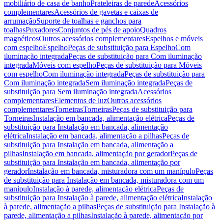
mobiliário de casa de banho
Prateleiras de parede
Acessórios
complementares
Acessórios de gavetas e caixas de
arrumação
Suporte de toalhas e ganchos para
toalhas
Puxadores
Conjuntos de pés de apoio
Quadros
magnéticos
Outros acessórios complementares
Espelhos e móveis
com espelho
Espelho
Peças de substituição para Espelho
Com
iluminação integrada
Peças de substituição para Com iluminação
integrada
Móveis com espelho
Peças de substituição para Móveis
com espelho
Com iluminação integrada
Peças de substituição para
Com iluminação integrada
Sem iluminação integrada
Peças de
substituição para Sem iluminação integrada
Acessórios
complementares
Elementos de luz
Outros acessórios
complementares
Torneiras
Torneiras
Peças de substituição para
Torneiras
Instalação em bancada, alimentação elétrica
Peças de
substituição para Instalação em bancada, alimentação
elétrica
Instalação em bancada, alimentação a pilhas
Peças de
substituição para Instalação em bancada, alimentação a
pilhas
Instalação em bancada, alimentação por gerador
Peças de
substituição para Instalação em bancada, alimentação por
gerador
Instalação em bancada, misturadora com um manípulo
Peças
de substituição para Instalação em bancada, misturadora com um
manípulo
Instalação à parede, alimentação elétrica
Peças de
substituição para Instalação à parede, alimentação elétrica
Instalação
à parede, alimentação a pilhas
Peças de substituição para Instalação à
parede, alimentação a pilhas
Instalação à parede, alimentação por