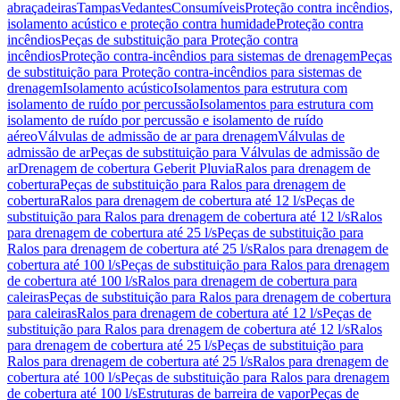
abraçadeiras
Tampas
Vedantes
Consumíveis
Proteção contra incêndios,
isolamento acústico e proteção contra humidade
Proteção contra
incêndios
Peças de substituição para Proteção contra
incêndios
Proteção contra-incêndios para sistemas de drenagem
Peças
de substituição para Proteção contra-incêndios para sistemas de
drenagem
Isolamento acústico
Isolamentos para estrutura com
isolamento de ruído por percussão
Isolamentos para estrutura com
isolamento de ruído por percussão e isolamento de ruído
aéreo
Válvulas de admissão de ar para drenagem
Válvulas de
admissão de ar
Peças de substituição para Válvulas de admissão de
ar
Drenagem de cobertura Geberit Pluvia
Ralos para drenagem de
cobertura
Peças de substituição para Ralos para drenagem de
cobertura
Ralos para drenagem de cobertura até 12 l/s
Peças de
substituição para Ralos para drenagem de cobertura até 12 l/s
Ralos
para drenagem de cobertura até 25 l/s
Peças de substituição para
Ralos para drenagem de cobertura até 25 l/s
Ralos para drenagem de
cobertura até 100 l/s
Peças de substituição para Ralos para drenagem
de cobertura até 100 l/s
Ralos para drenagem de cobertura para
caleiras
Peças de substituição para Ralos para drenagem de cobertura
para caleiras
Ralos para drenagem de cobertura até 12 l/s
Peças de
substituição para Ralos para drenagem de cobertura até 12 l/s
Ralos
para drenagem de cobertura até 25 l/s
Peças de substituição para
Ralos para drenagem de cobertura até 25 l/s
Ralos para drenagem de
cobertura até 100 l/s
Peças de substituição para Ralos para drenagem
de cobertura até 100 l/s
Estruturas de barreira de vapor
Peças de