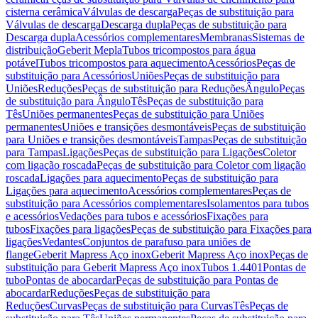
cisterna cerâmica
Válvulas de descarga
Peças de substituição para
Válvulas de descarga
Descarga dupla
Peças de substituição para
Descarga dupla
Acessórios complementares
Membranas
Sistemas de
distribuição
Geberit Mepla
Tubos tricompostos para água
potável
Tubos tricompostos para aquecimento
Acessórios
Peças de
substituição para Acessórios
Uniões
Peças de substituição para
Uniões
Reduções
Peças de substituição para Reduções
Ângulo
Peças
de substituição para Ângulo
Tês
Peças de substituição para
Tês
Uniões permanentes
Peças de substituição para Uniões
permanentes
Uniões e transições desmontáveis
Peças de substituição
para Uniões e transições desmontáveis
Tampas
Peças de substituição
para Tampas
Ligações
Peças de substituição para Ligações
Coletor
com ligação roscada
Peças de substituição para Coletor com ligação
roscada
Ligações para aquecimento
Peças de substituição para
Ligações para aquecimento
Acessórios complementares
Peças de
substituição para Acessórios complementares
Isolamentos para tubos
e acessórios
Vedações para tubos e acessórios
Fixações para
tubos
Fixações para ligações
Peças de substituição para Fixações para
ligações
Vedantes
Conjuntos de parafuso para uniões de
flange
Geberit Mapress Aço inox
Geberit Mapress Aço inox
Peças de
substituição para Geberit Mapress Aço inox
Tubos 1.4401
Pontas de
tubo
Pontas de abocardar
Peças de substituição para Pontas de
abocardar
Reduções
Peças de substituição para
Reduções
Curvas
Peças de substituição para Curvas
Tês
Peças de