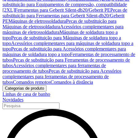
substituição para Equipamentos de compressão, compatibilidade
[2XL]
Ferramentas para Geberit Silent-db20/Geberit PE
Peças de
substituição para Ferramentas para Geberit Silent-db20/Geberit
PE
Máquinas de eletrossoldadura
Peças de substituição para
Máquinas de eletrossoldadura
Acessórios complementares para
máquinas de eletrossoldadura
Máquinas de soldadura topo a
topo
Peças de substituição para Máquinas de soldadura topo a
topo
Acessórios complementares para máquinas de soldadura topo a
topo
Peças de substituição para Acessórios complementares para
máquinas de soldadura topo a topo
Ferramentas de processamento de
tubos
Peças de substituição para Ferramentas de processamento de
tubos
Acessórios complementares para ferramentas de
processamento de tubos
Peças de substituição para Acessórios
complementares para ferramentas de processamento de
tubos
Comandos remotos
Comandos à distância
Categorias de produto
Linhas de casa de banho
Novidades