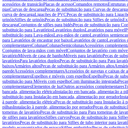
acessórios de transição
Placas de acesso
Comandos remotos
Estruturas 
pias
Curvas de descarga
Peças de substituição para Curvas de descarga
curva de descarga
Ligações de PVC
Peças de substituição para Ligaç
urinóis
Sifões de urinóis
Peças de substituição para Sifões de urinóis
Ex
descarga
Conjuntos de sifões para bidés
Peças de substituição para Con
substituição para Lavatórios
Lavatórios duplos
Lavatórios para móvel
P
substituição para Lava-mãos
Lava-mãos de canto
Lavatórios semiencas
para Lavatórios de encastrar por baixo
Lavatórios de canto
Lavatórios 
complementares
Colunas
Colunas
Semicolunas
Acessórios complementa
Conjuntos de lava-mãos com móvel
Conjuntos de lavatório com móve
lavatório
Móveis de casa de banho
Móveis para lavatório
Peças de subst
lavatórios
Para lavatórios duplos
Peças de substituição para Para lavató
baixos
Armários altos
Peças de substituição para Armários altos
Armári
parede
Acessórios complementares
Acessórios de gavetas e caixas de 
complementares
Espelhos e móveis com espelho
Espelho
Peças de subs
substituição para Móveis com espelho
Com iluminação integrada
Peças
complementares
Elementos de luz
Outros acessórios complementares
T
bancada, alimentação elétrica
Instalação em bancada, alimentação a pi
substituição para Instalação em bancada, alimentação por gerador
Inst
à parede, alimentação elétrica
Peças de substituição para Instalação à p
pilhas
Instalação à parede, alimentação por gerador
Peças de substituiç
torneiras de lavatório
Peças de substituição para Para torneiras de lavat
de sifões para lavatórios
Sifões curvos
Peças de substituição para Sifõe
lavatórios
Peças de substituição para Sifões de tubo interior para lavató
modelo economizador de espaço
Sifões embutidos
Peças de substituiç