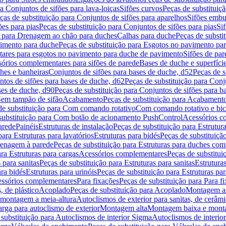
a Conjuntos de sifões para lava-loiças
Sifões curvos
Peças de substituiç
ças de substituição para Conjuntos de sifões para aparelhos
Sifões embu
ões para pias
Peças de substituição para Conjuntos de sifões para pias
Si
o para Drenagem ao chão para duches
Calhas para duche
Peças de substi
imento para duche
Peças de substituição para Esgotos no pavimento pa
tares para esgotos no pavimento para duche de pavimento
Sifões de par
sórios complementares para sifões de parede
Bases de duche e superfíci
ches e banheiras
Conjuntos de sifões para bases de duche, d52
Peças de s
tos de sifões para bases de duche, d62
Peças de substituição para Conj
ses de duche, d90
Peças de substituição para Conjuntos de sifões para b
 Sem tampão de sifão
Acabamento
Peças de substituição para Acabament
de substituição para Com comando rotativo
Com comando rotativo e bic
substituição para Com botão de acionamento PushControl
Acessórios co
arede
Painéis
Estruturas de instalação
Peças de substituição para Estrutura
para Estruturas para lavatórios
Estruturas para bidés
Peças de substituição
renagem à parede
Peças de substituição para Estruturas para duches co
ra Estruturas para cargas
Acessórios complementares
Peças de substitu
 para sanitas
Peças de substituição para Estruturas para sanitas
Estruturas
ara bidés
Estruturas para urinóis
Peças de substituição para Estruturas par
cessórios complementares
Para fixações
Peças de substituição para Para f
, de plástico
Acoplado
Peças de substituição para Acoplado
Montagem al
 montagem a meia-altura
Autoclismos de exterior para sanitas, de cerâm
rga para autoclismo de exterior
Montagem alta
Montagem baixa e monta
 substituição para Autoclismos de interior Sigma
Autoclismos de interi