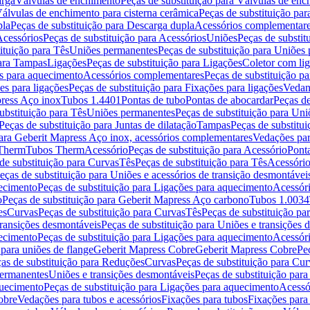
arga
Válvulas de enchimento
Peças de substituição para Válvulas de en
álvulas de enchimento para cisterna cerâmica
Peças de substituição par
pla
Peças de substituição para Descarga dupla
Acessórios complementar
cessórios
Peças de substituição para Acessórios
Uniões
Peças de substit
ituição para Tês
Uniões permanentes
Peças de substituição para Uniões
para Tampas
Ligações
Peças de substituição para Ligações
Coletor com li
es para aquecimento
Acessórios complementares
Peças de substituição p
es para ligações
Peças de substituição para Fixações para ligações
Vedan
press Aço inox
Tubos 1.4401
Pontas de tubo
Pontas de abocardar
Peças de
ubstituição para Tês
Uniões permanentes
Peças de substituição para Un
Peças de substituição para Juntas de dilatação
Tampas
Peças de substitu
para Geberit Mapress Aço inox, acessórios complementares
Vedações par
 Therm
Tubos Therm
Acessório
Peças de substituição para Acessório
Pont
de substituição para Curvas
Tês
Peças de substituição para Tês
Acessório
eças de substituição para Uniões e acessórios de transição desmontávei
ecimento
Peças de substituição para Ligações para aquecimento
Acessór
o
Peças de substituição para Geberit Mapress Aço carbono
Tubos 1.0034
es
Curvas
Peças de substituição para Curvas
Tês
Peças de substituição pa
transições desmontáveis
Peças de substituição para Uniões e transições 
ecimento
Peças de substituição para Ligações para aquecimento
Acessór
para uniões de flange
Geberit Mapress Cobre
Geberit Mapress Cobre
Pe
as de substituição para Reduções
Curvas
Peças de substituição para Cur
permanentes
Uniões e transições desmontáveis
Peças de substituição par
quecimento
Peças de substituição para Ligações para aquecimento
Acessó
obre
Vedações para tubos e acessórios
Fixações para tubos
Fixações para