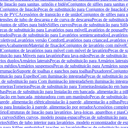
de ligação para sanitas, urinóis e bidés
Conjuntos de sifões para sanitas e
Conjuntos de ligação
Peças de substituição para Conjuntos de ligação
Ex
ões de PVC
Acessórios de transição e de união
Conjuntos de sifões para u
tensões de tubo de descarga e de curva de descarga
Peças de substituiç
juntos de sifões para bidés
Sifões curvos
Peças de substituição para Sif
eças de substituição para Lavatórios para móvel
Lavatórios de pousar
Pe
trados
Peças de substituição para Lavatórios semiencastrados
Lavatórios
coletivos
Lavatórios versão Comfort
Lavatórios para crianças
Lavatórios 
res
Acabamento
Material de fixação
Conjuntos de lavatório com móvel
C
l
Conjuntos de lavatórios para móvel com móvel de lavatório
Peças de s
ituição para Móveis para lavatório
Para lava-mãos
Peças de substituição
rios duplos
Armários laterais
Peças de substituição para Armários laterais
os médios
Armários suspensos
Peças de substituição para Armários susp
arrumação
Suporte de toalhas e ganchos para toalhas
Puxadores
Conjuntos
tituição para Espelho
Com iluminação integrada
Peças de substituição 
 de substituição para Com iluminação integrada
Sem iluminação integr
orneiras
Torneiras
Peças de substituição para Torneiras
Instalação em banc
lhas
Peças de substituição para Instalação em bancada, alimentação a pil
alação em bancada, misturadora com um manípulo
Peças de substituiçã
arede, alimentação elétrica
Instalação à parede, alimentação a pilhas
Peça
ão para Instalação à parede, alimentação por gerador
Acessórios comple
ório
Estruturas de ligação para lavatórios, lava-loiças, aparelhos e pias
Co
s curvos
Sifões curvos, modelo poupa-espaço
Peças de substituição par
rios
Sifões de tubo interior para lavatórios, modelo economizador de es
ão para Sifões embutidos
Ligações ao lavatório
Peças de substituição par