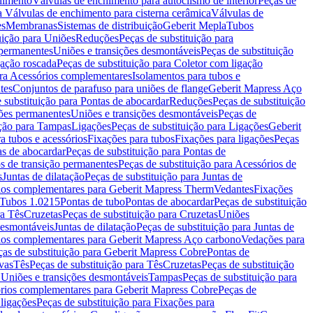
chimento
Válvulas de enchimento para autoclismo de interior
Peças de
a Válvulas de enchimento para cisterna cerâmica
Válvulas de
es
Membranas
Sistemas de distribuição
Geberit Mepla
Tubos
uição para Uniões
Reduções
Peças de substituição para
 permanentes
Uniões e transições desmontáveis
Peças de substituição
gação roscada
Peças de substituição para Coletor com ligação
ara Acessórios complementares
Isolamentos para tubos e
tes
Conjuntos de parafuso para uniões de flange
Geberit Mapress Aço
 substituição para Pontas de abocardar
Reduções
Peças de substituição
iões permanentes
Uniões e transições desmontáveis
Peças de
ição para Tampas
Ligações
Peças de substituição para Ligações
Geberit
a tubos e acessórios
Fixações para tubos
Fixações para ligações
Peças
as de abocardar
Peças de substituição para Pontas de
s de transição permanentes
Peças de substituição para Acessórios de
s
Juntas de dilatação
Peças de substituição para Juntas de
ios complementares para Geberit Mapress Therm
Vedantes
Fixações
Tubos 1.0215
Pontas de tubo
Pontas de abocardar
Peças de substituição
ra Tês
Cruzetas
Peças de substituição para Cruzetas
Uniões
desmontáveis
Juntas de dilatação
Peças de substituição para Juntas de
ios complementares para Geberit Mapress Aço carbono
Vedações para
ças de substituição para Geberit Mapress Cobre
Pontas de
vas
Tês
Peças de substituição para Tês
Cruzetas
Peças de substituição
a Uniões e transições desmontáveis
Tampas
Peças de substituição para
rios complementares para Geberit Mapress Cobre
Peças de
 ligações
Peças de substituição para Fixações para