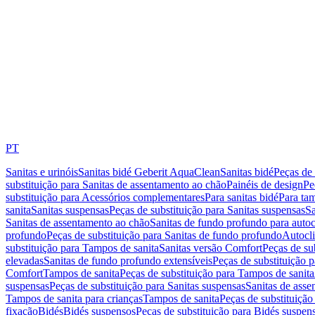
PT
Sanitas e urinóis
Sanitas bidé Geberit AquaClean
Sanitas bidé
Peças de 
substituição para Sanitas de assentamento ao chão
Painéis de design
Pe
substituição para Acessórios complementares
Para sanitas bidé
Para tam
sanita
Sanitas suspensas
Peças de substituição para Sanitas suspensas
Sa
Sanitas de assentamento ao chão
Sanitas de fundo profundo para autoc
profundo
Peças de substituição para Sanitas de fundo profundo
Autocli
substituição para Tampos de sanita
Sanitas versão Comfort
Peças de su
elevadas
Sanitas de fundo profundo extensíveis
Peças de substituição 
Comfort
Tampos de sanita
Peças de substituição para Tampos de sanita
suspensas
Peças de substituição para Sanitas suspensas
Sanitas de ass
Tampos de sanita para crianças
Tampos de sanita
Peças de substituição
fixação
Bidés
Bidés suspensos
Peças de substituição para Bidés suspen