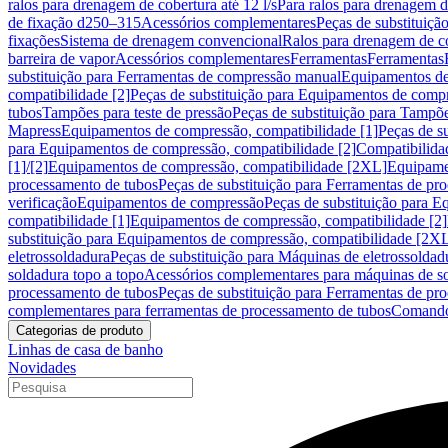
ralos para drenagem de cobertura até 12 l/s
Para ralos para drenagem de
de fixação d250–315
Acessórios complementares
Peças de substituiçã
fixações
Sistema de drenagem convencional
Ralos para drenagem de c
barreira de vapor
Acessórios complementares
Ferramentas
Ferramentas
substituição para Ferramentas de compressão manual
Equipamentos de
compatibilidade [2]
Peças de substituição para Equipamentos de compr
tubos
Tampões para teste de pressão
Peças de substituição para Tampõe
Mapress
Equipamentos de compressão, compatibilidade [1]
Peças de s
para Equipamentos de compressão, compatibilidade [2]
Compatibilida
[1]/[2]
Equipamentos de compressão, compatibilidade [2XL]
Equipamen
processamento de tubos
Peças de substituição para Ferramentas de pr
verificação
Equipamentos de compressão
Peças de substituição para 
compatibilidade [1]
Equipamentos de compressão, compatibilidade [2]
substituição para Equipamentos de compressão, compatibilidade [2X
eletrossoldadura
Peças de substituição para Máquinas de eletrossoldad
soldadura topo a topo
Acessórios complementares para máquinas de so
processamento de tubos
Peças de substituição para Ferramentas de pr
complementares para ferramentas de processamento de tubos
Comando
Categorias de produto
Linhas de casa de banho
Novidades