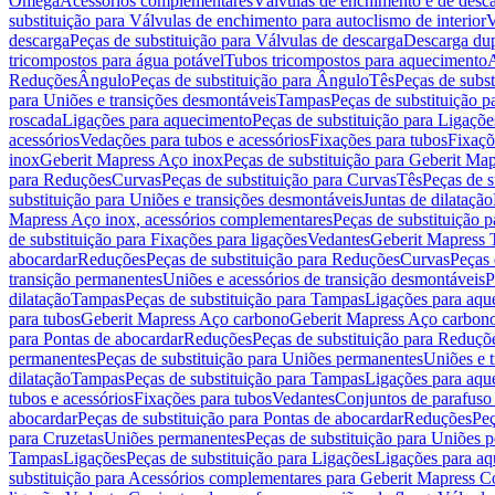
Omega
Acessórios complementares
Válvulas de enchimento e de desc
substituição para Válvulas de enchimento para autoclismo de interior
V
descarga
Peças de substituição para Válvulas de descarga
Descarga du
tricompostos para água potável
Tubos tricompostos para aquecimento
A
Reduções
Ângulo
Peças de substituição para Ângulo
Tês
Peças de subst
para Uniões e transições desmontáveis
Tampas
Peças de substituição 
roscada
Ligações para aquecimento
Peças de substituição para Ligaçõ
acessórios
Vedações para tubos e acessórios
Fixações para tubos
Fixaçõ
inox
Geberit Mapress Aço inox
Peças de substituição para Geberit Ma
para Reduções
Curvas
Peças de substituição para Curvas
Tês
Peças de s
substituição para Uniões e transições desmontáveis
Juntas de dilatação
Mapress Aço inox, acessórios complementares
Peças de substituição 
de substituição para Fixações para ligações
Vedantes
Geberit Mapress
abocardar
Reduções
Peças de substituição para Reduções
Curvas
Peças 
transição permanentes
Uniões e acessórios de transição desmontáveis
P
dilatação
Tampas
Peças de substituição para Tampas
Ligações para aqu
para tubos
Geberit Mapress Aço carbono
Geberit Mapress Aço carbon
para Pontas de abocardar
Reduções
Peças de substituição para Reduçõ
permanentes
Peças de substituição para Uniões permanentes
Uniões e 
dilatação
Tampas
Peças de substituição para Tampas
Ligações para aqu
tubos e acessórios
Fixações para tubos
Vedantes
Conjuntos de parafuso 
abocardar
Peças de substituição para Pontas de abocardar
Reduções
Peç
para Cruzetas
Uniões permanentes
Peças de substituição para Uniões 
Tampas
Ligações
Peças de substituição para Ligações
Ligações para a
substituição para Acessórios complementares para Geberit Mapress C