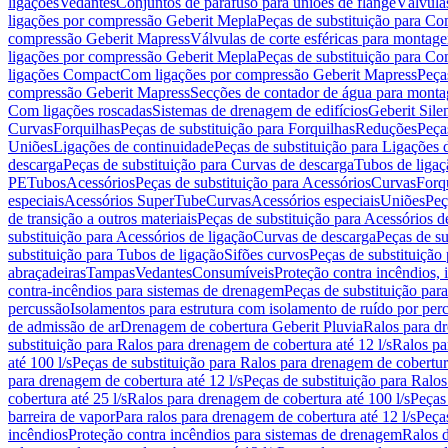
ligações
Vedantes
Conjuntos de parafuso para uniões de flange
Válvula
ligações por compressão Geberit Mepla
Peças de substituição para C
compressão Geberit Mapress
Válvulas de corte esféricas para monta
ligações por compressão Geberit Mepla
Peças de substituição para C
ligações Compact
Com ligações por compressão Geberit Mapress
Peça
compressão Geberit Mapress
Secções de contador de água para monta
Com ligações roscadas
Sistemas de drenagem de edifícios
Geberit Sile
Curvas
Forquilhas
Peças de substituição para Forquilhas
Reduções
Peça
Uniões
Ligações de continuidade
Peças de substituição para Ligações 
descarga
Peças de substituição para Curvas de descarga
Tubos de ligaç
PE
Tubos
Acessórios
Peças de substituição para Acessórios
Curvas
Forq
especiais
Acessórios SuperTube
Curvas
Acessórios especiais
Uniões
Peç
de transição a outros materiais
Peças de substituição para Acessórios de
substituição para Acessórios de ligação
Curvas de descarga
Peças de su
substituição para Tubos de ligação
Sifões curvos
Peças de substituição
abraçadeiras
Tampas
Vedantes
Consumíveis
Proteção contra incêndios,
contra-incêndios para sistemas de drenagem
Peças de substituição par
percussão
Isolamentos para estrutura com isolamento de ruído por per
de admissão de ar
Drenagem de cobertura Geberit Pluvia
Ralos para d
substituição para Ralos para drenagem de cobertura até 12 l/s
Ralos pa
até 100 l/s
Peças de substituição para Ralos para drenagem de cobertura
para drenagem de cobertura até 12 l/s
Peças de substituição para Ralos
cobertura até 25 l/s
Ralos para drenagem de cobertura até 100 l/s
Peças
barreira de vapor
Para ralos para drenagem de cobertura até 12 l/s
Peças
incêndios
Proteção contra incêndios para sistemas de drenagem
Ralos 