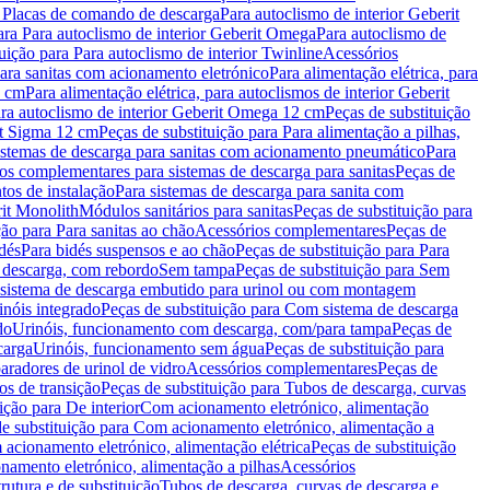
a Placas de comando de descarga
Para autoclismo de interior Geberit
ara Para autoclismo de interior Geberit Omega
Para autoclismo de
uição para Para autoclismo de interior Twinline
Acessórios
para sanitas com acionamento eletrónico
Para alimentação elétrica, para
2 cm
Para alimentação elétrica, para autoclismos de interior Geberit
para autoclismo de interior Geberit Omega 12 cm
Peças de substituição
rit Sigma 12 cm
Peças de substituição para Para alimentação a pilhas,
Sistemas de descarga para sanitas com acionamento pneumático
Para
os complementares para sistemas de descarga para sanitas
Peças de
tos de instalação
Para sistemas de descarga para sanita com
it Monolith
Módulos sanitários para sanitas
Peças de substituição para
ção para Para sanitas ao chão
Acessórios complementares
Peças de
dés
Para bidés suspensos e ao chão
Peças de substituição para Para
 descarga, com rebordo
Sem tampa
Peças de substituição para Sem
 sistema de descarga embutido para urinol ou com montagem
inóis integrado
Peças de substituição para Com sistema de descarga
do
Urinóis, funcionamento com descarga, com/para tampa
Peças de
carga
Urinóis, funcionamento sem água
Peças de substituição para
aradores de urinol de vidro
Acessórios complementares
Peças de
os de transição
Peças de substituição para Tubos de descarga, curvas
ição para De interior
Com acionamento eletrónico, alimentação
e substituição para Com acionamento eletrónico, alimentação a
acionamento eletrónico, alimentação elétrica
Peças de substituição
namento eletrónico, alimentação a pilhas
Acessórios
rutura e de substituição
Tubos de descarga, curvas de descarga e