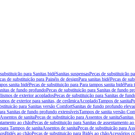
substituição para Sanitas bidé
Sanitas suspensas
Peças de substituição p
ças de substituição para Painéis de design
Para sanitas bidé
Peças de subs
pos sanita bidé
Peças de substituição para Para tampos sanita bidé
Para 
nitas de fundo profundo
Peças de substituição para Sanitas de fundo p
lismos de exterior acoplados
Peças de substituição para Sanitas de fund
smos de exterior para sanitas, de cerâmica
Acoplado
Tampos de sanita
Pe
bstituição para Sanitas versão Comfort
Sanitas de fundo profundo eleva
para Sanitas de fundo profundo extensíveis
Tampos de sanita versão Com
Assentos de sanita
Peças de substituição para Assentos de sanita
Sanitas 
entamento ao chão
Peças de substituição para Sanitas de assentamento ao
 para Tampos de sanita
Assentos de sanita
Peças de substituição para Ass
sos
Bidés ao chão
Peças de substituição para Bidés ao chão
Acessórios c