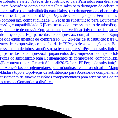
 cobertura até 25 l/s
Peças de substituição para Para ralos para drenage
o para Acessórios complementares
Para ralos para drenagem de cobertur
obertura
Peças de substituição para Ralos para drenagem de cobertura
Es
Ferramentas para Geberit Mepla
Peças de substituição para Ferramentas
 compressão, compatibilidade [1]
Peças de substituição para Equipamen
essão, compatibilidade [2]
Ferramentas de processamento de tubos
Peça
s para teste de pressão
Equipamento para verificação
Ferramentas para 
ubstituição para Equipamentos de compressão, compatibilidade [1]
Equi
de dos equipamentos de compressão [1]/[2]
Peças de substituição para
tos de compressão, compatibilidade [3]
Peças de substituição para Eq
ocessamento de tubos
Tampões para teste de pressão
Peças de substituiçã
Equipamentos de compressão
Equipamentos de compressão, compatibilida
Peças de substituição para Equipamentos de compressão, compatibilida
L]
Ferramentas para Geberit Silent-db20/Geberit PE
Peças de substituiçã
ura
Acessórios complementares para máquinas de eletrossoldadura
Máqui
ldadura topo a topo
Peças de substituição para Acessórios complementa
ocessamento de tubos
Acessórios complementares para ferramentas de p
s remotos
Comandos à distância