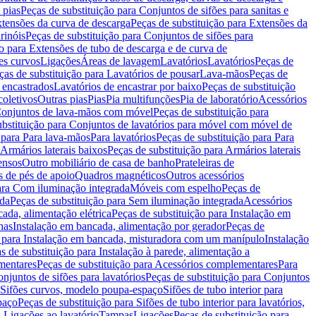
 pias
Peças de substituição para Conjuntos de sifões para sanitas e
tensões da curva de descarga
Peças de substituição para Extensões da
rinóis
Peças de substituição para Conjuntos de sifões para
ão para Extensões de tubo de descarga e de curva de
ões curvos
Ligações
Áreas de lavagem
Lavatórios
Lavatórios
Peças de
ças de substituição para Lavatórios de pousar
Lava-mãos
Peças de
 encastrados
Lavatórios de encastrar por baixo
Peças de substituição
coletivos
Outras pias
Pias
Pia multifunções
Pia de laboratório
Acessórios
onjuntos de lava-mãos com móvel
Peças de substituição para
ubstituição para Conjuntos de lavatórios para móvel com móvel de
 para Para lava-mãos
Para lavatórios
Peças de substituição para Para
Armários laterais baixos
Peças de substituição para Armários laterais
ensos
Outro mobiliário de casa de banho
Prateleiras de
 de pés de apoio
Quadros magnéticos
Outros acessórios
para Com iluminação integrada
Móveis com espelho
Peças de
ada
Peças de substituição para Sem iluminação integrada
Acessórios
ada, alimentação elétrica
Peças de substituição para Instalação em
has
Instalação em bancada, alimentação por gerador
Peças de
o para Instalação em bancada, misturadora com um manípulo
Instalação
s de substituição para Instalação à parede, alimentação a
mentares
Peças de substituição para Acessórios complementares
Para
njuntos de sifões para lavatórios
Peças de substituição para Conjuntos
a Sifões curvos, modelo poupa-espaço
Sifões de tubo interior para
paço
Peças de substituição para Sifões de tubo interior para lavatórios,
a Ligações ao lavatório
Tampas
Ligações
Peças de substituição para