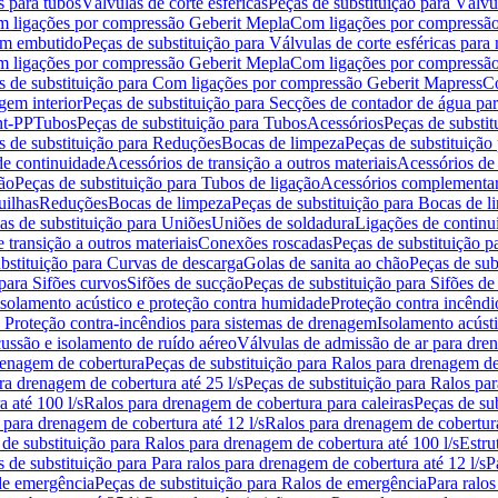
s para tubos
Válvulas de corte esféricas
Peças de substituição para Válvul
om ligações por compressão Geberit Mepla
Com ligações por compressão
gem embutido
Peças de substituição para Válvulas de corte esféricas pa
om ligações por compressão Geberit Mepla
Com ligações por compressã
s de substituição para Com ligações por compressão Geberit Mapress
Co
gem interior
Peças de substituição para Secções de contador de água pa
nt-PP
Tubos
Peças de substituição para Tubos
Acessórios
Peças de substit
s de substituição para Reduções
Bocas de limpeza
Peças de substituição
de continuidade
Acessórios de transição a outros materiais
Acessórios de
ão
Peças de substituição para Tubos de ligação
Acessórios complementa
uilhas
Reduções
Bocas de limpeza
Peças de substituição para Bocas de 
as de substituição para Uniões
Uniões de soldadura
Ligações de continu
 transição a outros materiais
Conexões roscadas
Peças de substituição 
bstituição para Curvas de descarga
Golas de sanita ao chão
Peças de sub
 para Sifões curvos
Sifões de sucção
Peças de substituição para Sifões de
 isolamento acústico e proteção contra humidade
Proteção contra incêndi
a Proteção contra-incêndios para sistemas de drenagem
Isolamento acúst
cussão e isolamento de ruído aéreo
Válvulas de admissão de ar para dr
renagem de cobertura
Peças de substituição para Ralos para drenagem d
ra drenagem de cobertura até 25 l/s
Peças de substituição para Ralos par
 até 100 l/s
Ralos para drenagem de cobertura para caleiras
Peças de su
 para drenagem de cobertura até 12 l/s
Ralos para drenagem de cobertura
 de substituição para Ralos para drenagem de cobertura até 100 l/s
Estru
 de substituição para Para ralos para drenagem de cobertura até 12 l/s
P
de emergência
Peças de substituição para Ralos de emergência
Para ralos