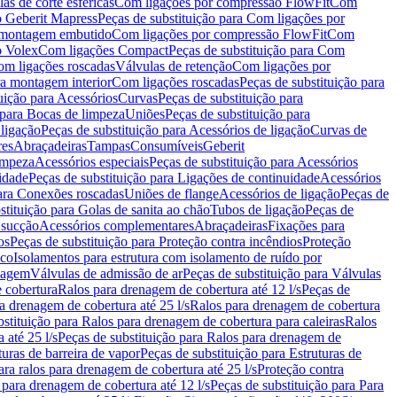
as de corte esféricas
Com ligações por compressão FlowFit
Com
 Geberit Mapress
Peças de substituição para Com ligações por
ra montagem embutido
Com ligações por compressão FlowFit
Com
o Volex
Com ligações Compact
Peças de substituição para Com
m ligações roscadas
Válvulas de retenção
Com ligações por
ra montagem interior
Com ligações roscadas
Peças de substituição para
uição para Acessórios
Curvas
Peças de substituição para
 para Bocas de limpeza
Uniões
Peças de substituição para
 ligação
Peças de substituição para Acessórios de ligação
Curvas de
res
Abraçadeiras
Tampas
Consumíveis
Geberit
limpeza
Acessórios especiais
Peças de substituição para Acessórios
idade
Peças de substituição para Ligações de continuidade
Acessórios
para Conexões roscadas
Uniões de flange
Acessórios de ligação
Peças de
stituição para Golas de sanita ao chão
Tubos de ligação
Peças de
 sucção
Acessórios complementares
Abraçadeiras
Fixações para
os
Peças de substituição para Proteção contra incêndios
Proteção
ico
Isolamentos para estrutura com isolamento de ruído por
enagem
Válvulas de admissão de ar
Peças de substituição para Válvulas
e cobertura
Ralos para drenagem de cobertura até 12 l/s
Peças de
a drenagem de cobertura até 25 l/s
Ralos para drenagem de cobertura
bstituição para Ralos para drenagem de cobertura para caleiras
Ralos
 até 25 l/s
Peças de substituição para Ralos para drenagem de
turas de barreira de vapor
Peças de substituição para Estruturas de
ara ralos para drenagem de cobertura até 25 l/s
Proteção contra
 para drenagem de cobertura até 12 l/s
Peças de substituição para Para