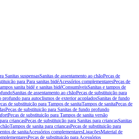
ara Sanitas suspensas
Sanitas de assentamento ao chão
Peças de
tituição para Para sanitas bidé
Acessórios complementares
Peças de
tampos sanita bidé e sanitas bidé
Consumíveis
Sanitas e tampos de
rofundo
Sanitas de assentamento ao chão
Peças de substituição para
o profundo para autoclismos de exterior acoplados
Sanitas de fundo
ças de substituição para Tampos de sanita
Tampos de sanita
Peças de
das
Peças de substituição para Sanitas de fundo profundo
fort
Peças de substituição para Tampos de sanita versão
para crianças
Peças de substituição para Sanitas para crianças
Sanitas
 chão
Tampos de sanita para crianças
Peças de substituição para
entos de sanita
Acessórios complementares
Ligações
Material de
omplementares
Peças de substituição para Acessórios