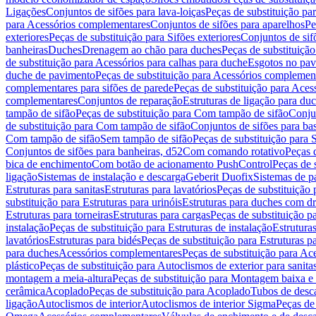
Ligações
Conjuntos de sifões para lava-loiças
Peças de substituição par
para Acessórios complementares
Conjuntos de sifões para aparelhos
Pe
exteriores
Peças de substituição para Sifões exteriores
Conjuntos de sif
banheiras
Duches
Drenagem ao chão para duches
Peças de substituiçã
de substituição para Acessórios para calhas para duche
Esgotos no pav
duche de pavimento
Peças de substituição para Acessórios complemen
complementares para sifões de parede
Peças de substituição para Aces
complementares
Conjuntos de reparação
Estruturas de ligação para du
tampão de sifão
Peças de substituição para Com tampão de sifão
Conjun
de substituição para Com tampão de sifão
Conjuntos de sifões para ba
Com tampão de sifão
Sem tampão de sifão
Peças de substituição para
Conjuntos de sifões para banheiras, d52
Com comando rotativo
Peças 
bica de enchimento
Com botão de acionamento PushControl
Peças de 
ligação
Sistemas de instalação e descarga
Geberit Duofix
Sistemas de p
Estruturas para sanitas
Estruturas para lavatórios
Peças de substituição 
substituição para Estruturas para urinóis
Estruturas para duches com d
Estruturas para torneiras
Estruturas para cargas
Peças de substituição pa
instalação
Peças de substituição para Estruturas de instalação
Estruturas
lavatórios
Estruturas para bidés
Peças de substituição para Estruturas p
para duches
Acessórios complementares
Peças de substituição para A
plástico
Peças de substituição para Autoclismos de exterior para sanitas
montagem a meia-altura
Peças de substituição para Montagem baixa e
cerâmica
Acoplado
Peças de substituição para Acoplado
Tubos de desca
ligação
Autoclismos de interior
Autoclismos de interior Sigma
Peças de