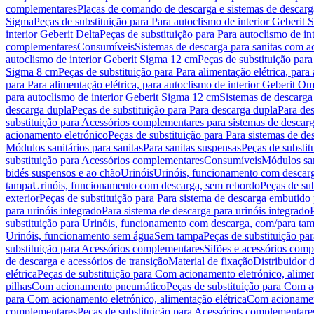
complementares
Placas de comando de descarga e sistemas de descarga
Sigma
Peças de substituição para Para autoclismo de interior Geberit 
interior Geberit Delta
Peças de substituição para Para autoclismo de in
complementares
Consumíveis
Sistemas de descarga para sanitas com a
autoclismo de interior Geberit Sigma 12 cm
Peças de substituição para
Sigma 8 cm
Peças de substituição para Para alimentação elétrica, para
para Para alimentação elétrica, para autoclismo de interior Geberit 
para autoclismo de interior Geberit Sigma 12 cm
Sistemas de descarga
descarga dupla
Peças de substituição para Para descarga dupla
Para de
substituição para Acessórios complementares para sistemas de descarg
acionamento eletrónico
Peças de substituição para Para sistemas de d
Módulos sanitários para sanitas
Para sanitas suspensas
Peças de substit
substituição para Acessórios complementares
Consumíveis
Módulos san
bidés suspensos e ao chão
Urinóis
Urinóis, funcionamento com descar
tampa
Urinóis, funcionamento com descarga, sem rebordo
Peças de su
exterior
Peças de substituição para Para sistema de descarga embutido
para urinóis integrado
Para sistema de descarga para urinóis integrado
substituição para Urinóis, funcionamento com descarga, com/para ta
Urinóis, funcionamento sem água
Sem tampa
Peças de substituição p
substituição para Acessórios complementares
Sifões e acessórios comp
de descarga e acessórios de transição
Material de fixação
Distribuidor 
elétrica
Peças de substituição para Com acionamento eletrónico, alimen
pilhas
Com acionamento pneumático
Peças de substituição para Com 
para Com acionamento eletrónico, alimentação elétrica
Com acionament
complementares
Peças de substituição para Acessórios complementare