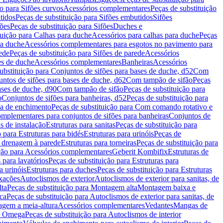
ão para Sifões curvos
Acessórios complementares
Peças de substituição
tidos
Peças de substituição para Sifões embutidos
Sifões
fões
Peças de substituição para Sifões
Duches e
tuição para Calhas para duche
Acessórios para calhas para duche
Peças
ra duche
Acessórios complementares para esgotos no pavimento para
ede
Peças de substituição para Sifões de parede
Acessórios
es de duche
Acessórios complementares
Banheiras
Acessórios
ubstituição para Conjuntos de sifões para bases de duche, d52
Com
untos de sifões para bases de duche, d62
Com tampão de sifão
Peças
ases de duche, d90
Com tampão de sifão
Peças de substituição para
o
Conjuntos de sifões para banheiras, d52
Peças de substituição para
a de enchimento
Peças de substituição para Com comando rotativo e
mplementares para conjuntos de sifões para banheiras
Conjuntos de
s de instalação
Estruturas para sanitas
Peças de substituição para
 para Estruturas para bidés
Estruturas para urinóis
Peças de
m drenagem à parede
Estruturas para torneiras
Peças de substituição para
ição para Acessórios complementares
Geberit Kombifix
Estruturas de
 para lavatórios
Peças de substituição para Estruturas para
a urinóis
Estruturas para duches
Peças de substituição para Estruturas
ixações
Autoclismos de exterior
Autoclismos de exterior para sanitas, de
ta
Peças de substituição para Montagem alta
Montagem baixa e
ica
Peças de substituição para Autoclismos de exterior para sanitas, de
gem a meia-altura
Acessórios complementares
Vedantes
Mangas de
or Omega
Peças de substituição para Autoclismos de interior