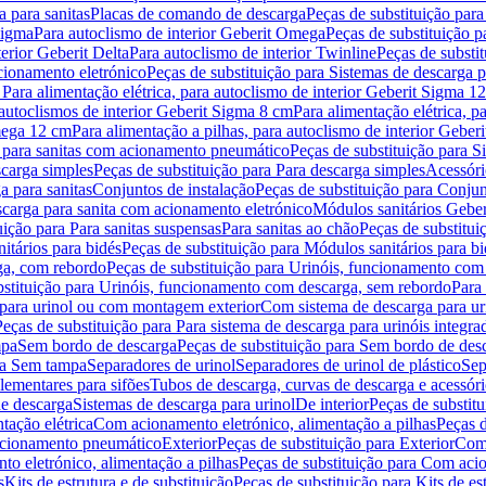
 para sanitas
Placas de comando de descarga
Peças de substituição par
Sigma
Para autoclismo de interior Geberit Omega
Peças de substituição p
terior Geberit Delta
Para autoclismo de interior Twinline
Peças de substit
cionamento eletrónico
Peças de substituição para Sistemas de descarga 
 Para alimentação elétrica, para autoclismo de interior Geberit Sigma 1
 autoclismos de interior Geberit Sigma 8 cm
Para alimentação elétrica, 
Omega 12 cm
Para alimentação a pilhas, para autoclismo de interior Gebe
 para sanitas com acionamento pneumático
Peças de substituição para 
scarga simples
Peças de substituição para Para descarga simples
Acessóri
a para sanitas
Conjuntos de instalação
Peças de substituição para Conjun
escarga para sanita com acionamento eletrónico
Módulos sanitários Geber
uição para Para sanitas suspensas
Para sanitas ao chão
Peças de substitui
itários para bidés
Peças de substituição para Módulos sanitários para bi
ga, com rebordo
Peças de substituição para Urinóis, funcionamento com
bstituição para Urinóis, funcionamento com descarga, sem rebordo
Para
 para urinol ou com montagem exterior
Com sistema de descarga para ur
Peças de substituição para Para sistema de descarga para urinóis integra
mpa
Sem bordo de descarga
Peças de substituição para Sem bordo de des
ara Sem tampa
Separadores de urinol
Separadores de urinol de plástico
Sep
lementares para sifões
Tubos de descarga, curvas de descarga e acessóri
de descarga
Sistemas de descarga para urinol
De interior
Peças de substitu
tação elétrica
Com acionamento eletrónico, alimentação a pilhas
Peças d
acionamento pneumático
Exterior
Peças de substituição para Exterior
Com 
o eletrónico, alimentação a pilhas
Peças de substituição para Com acio
s
Kits de estrutura e de substituição
Peças de substituição para Kits de est