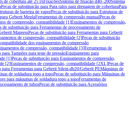
m de cobertura até 25 l/s
Fixações
Sistema de fixação d40–200
Sistema
a
Peças de substituição para Para ralos para drenagem de cobertura
Para
truturas de barreira de vapor
Peças de substituição para Estruturas de
 para Geberit Mepla
Ferramentas de compressão manual
Peças de
tos de compressão, compatibilidade [1]
Equipamentos de compressão,
s de substituição para Ferramentas de processamento de
Geberit Mapress
Peças de substituição para Ferramentas para Geberit
pamentos de compressão, compatibilidade [2]
Peças de substituição
 Compatibilidade dos equipamentos de compressão
uipamentos de compressão, compatibilidade [3]
Ferramentas de
o para Tampões para teste de pressão
Equipamento para
de [1]
Peças de substituição para Equipamentos de compressão,
de [2]
Equipamentos de compressão, compatibilidade [2XL]
Peças de
o para Ferramentas para Geberit Silent-db20/Geberit PE
Máquinas de
nas de soldadura topo a topo
Peças de substituição para Máquinas de
res para máquinas de soldadura topo a topo
Ferramentas de
rocessamento de tubos
Peças de substituição para Acessórios