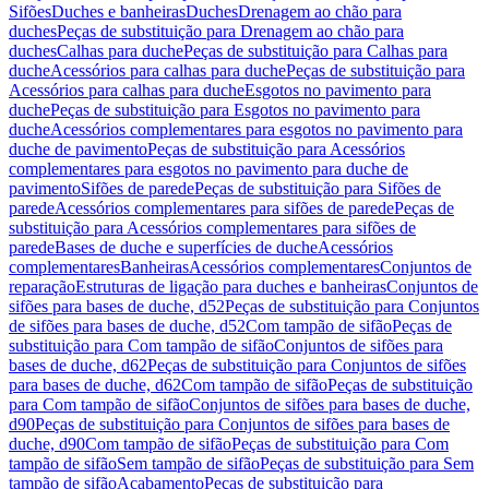
Sifões
Duches e banheiras
Duches
Drenagem ao chão para
duches
Peças de substituição para Drenagem ao chão para
duches
Calhas para duche
Peças de substituição para Calhas para
duche
Acessórios para calhas para duche
Peças de substituição para
Acessórios para calhas para duche
Esgotos no pavimento para
duche
Peças de substituição para Esgotos no pavimento para
duche
Acessórios complementares para esgotos no pavimento para
duche de pavimento
Peças de substituição para Acessórios
complementares para esgotos no pavimento para duche de
pavimento
Sifões de parede
Peças de substituição para Sifões de
parede
Acessórios complementares para sifões de parede
Peças de
substituição para Acessórios complementares para sifões de
parede
Bases de duche e superfícies de duche
Acessórios
complementares
Banheiras
Acessórios complementares
Conjuntos de
reparação
Estruturas de ligação para duches e banheiras
Conjuntos de
sifões para bases de duche, d52
Peças de substituição para Conjuntos
de sifões para bases de duche, d52
Com tampão de sifão
Peças de
substituição para Com tampão de sifão
Conjuntos de sifões para
bases de duche, d62
Peças de substituição para Conjuntos de sifões
para bases de duche, d62
Com tampão de sifão
Peças de substituição
para Com tampão de sifão
Conjuntos de sifões para bases de duche,
d90
Peças de substituição para Conjuntos de sifões para bases de
duche, d90
Com tampão de sifão
Peças de substituição para Com
tampão de sifão
Sem tampão de sifão
Peças de substituição para Sem
tampão de sifão
Acabamento
Peças de substituição para