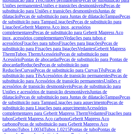
substituição para Tês
Uniões permanentes
Peças de substituição para
Uniões permanentes
Uniões e transições desmontáveis
Peças de
substituição para Uniões e transições desmontáveis
Juntas de
dilatação
Peças de substituição para Juntas de dilatação
Tampas
Peças
de substituição para Tampas
Ligações
Peças de substituição para
Ligações
Geberit Mapress Aço inox, acessórios
complementares
Peças de substituição para Geberit Mapress Aço
inox, acessórios complementares
Vedações para tubos e
acessórios
Fixações para tubos
Fixações para ligações
Peças de
substituição para Fixações para ligações
Vedantes
Geberit Mapress
Therm
Tubos Therm
Acessório
Peças de substituição para
Acessório
Pontas de abocardar
Peças de substituição para Pontas de
abocardar
Reduções
Peças de substituição para
Reduções
Curvas
Peças de substituição para Curvas
Tês
Peças de
substituição para Tês
Acessórios de transição permanentes
Peças de
substituição para Acessórios de transição permanentes
Uniões e
acessórios de transição desmontáveis
Peças de substituição para
Uniões e acessórios de transição desmontáveis
Juntas de
dilatação
Peças de substituição para Juntas de dilatação
Tampas
Peças
de substituição para Tampas
Ligações para aquecimento
Peças de
substituição para Ligações para aquecimento
Acessórios
complementares para Geberit Mapress Therm
Vedantes
Fixações para
tubos
Geberit Mapress Aço carbono
Geberit Mapress Aço
carbono
Peças de substituição para Geberit Mapress Aço
carbono
Tubos 1.0034
Tubos 1.0215
Pontas de tubo
Pontas de