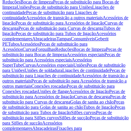
Reduções
Bocas de limpeza
Peças de substituição para Bocas de
limpeza
Uniões
Peças de substituição para Uniões
Ligações de
continuidade
Peças de substituição para Ligações de
continuidade
Acessórios de transição a outros materiais
Acessórios de
ligação
Peças de substituição para Acessórios de ligação
Curvas de
descarga
Peças de substituição para Curvas de descarga
Tubos de
ligação
Peças de substituição para Tubos de ligação
Acessórios
complementares
Abraçadeiras
Tampas
Consumíveis
Geberit
PE
Tubos
Acessórios
Peças de substituição para
Acessórios
Curvas
Forquilhas
Reduções
Bocas de limpeza
Peças de
substituição para Bocas de limpeza
Acessórios especiais
Peças de
substituição para Acessórios especiais
Acessórios
SuperTube
Curvas
Acessórios especiais
Uniões
Peças de substituição
para Uniões
Uniões de soldadura
Ligações de continuidade
Peças de
substituição para Ligações de continuidade
Acessórios de transição a
outros materiais
Peças de substituição para Acessórios de transição a
outros materiais
Conexões roscadas
Peças de substituição para
Conexões roscadas
Uniões de flange
Acessórios de ligação
Peças de
substituição para Acessórios de ligação
Curvas de descarga
Peças de
substituição para Curvas de descarga
Golas de sanita ao chão
Peças
de substituição para Golas de sanita ao chão
Tubos de ligação
Peças
de substituição para Tubos de ligação
Sifões curvos
Peças de
substituição para Sifões curvos
Sifões de sucção
Peças de substituição
para Sifões de sucção
Acessórios
complementares
Abraçadeiras
Fixações para