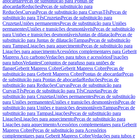
abocardar
Peças de substituição para Pontas de
abocardar
Reduções
Peças de substituição para
Reduções
Curvas
Peças de substituição para Curvas
Tês
Peças de
substituição para Tês
Cruzetas
Peças de substituição para
Cruzetas
Uniões permanentes
Peças de substituição para Uniões
permanentes
Uniões e transições desmontáveis
Peças de substituição
para Uniões e transições desmontáveis
Juntas de dilatação
Peças de
substituição para Juntas de dilatação
Tampas
Peças de substituição
para Tampas
Ligações para aquecimento
Peças de substituição para
Ligações para aquecimento
Acessórios complementares para Geberit
Mapress Aço carbono
Vedações para tubos e acessórios
Fixações
para tubos
Vedantes
Conjuntos de parafuso para uniões de
flange
Geberit Mapress Cobre
Geberit Mapress Cobre
Peças de
substituição para Geberit Mapress Cobre
Pontas de abocardar
Peças
de substituição para Pontas de abocardar
Reduções
Peças de
substituição para Reduções
Curvas
Peças de substituição para
Curvas
Tês
Peças de substituição para Tês
Cruzetas
Peças de
substituição para Cruzetas
Uniões permanentes
Peças de substituição
para Uniões permanentes
Uniões e transições desmontáveis
Peças de
substituição para Uniões e transições desmontáveis
Tampas
Peças de
substituição para Tampas
Ligações
Peças de substituição para
Ligações
Ligações para aquecimento
Peças de substituição para
Ligações para aquecimento
Acessórios complementares para Geberit
Mapress Cobre
Peças de substituição para Acessórios
complementares para Geberit Mapress Cobre
Vedações para tubos e