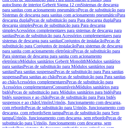
autoclismo de interior Geberit Sigma 12 cm
Sistemas de descarga
para sanitas com acionamento pneumático
Peças de substituição para
Sistemas de descarga para sanitas com acionamento pneumático
Para
descarga dupla
Peças de substituição para Para descarga dupla
Para
descarga simples
Peças de substituição para Para descarga
simples
Acessórios complementares para sistemas de descarga para
sanitas
Peças de substituição para Acessórios complementares para
sistemas de descarga para sanitas
Conjuntos de instalação
Peças de
substituição para Conjuntos de instalação
Para sistemas de descarga
para sanita com acionamento eletrónico
Peças de substituição para
Para sistemas de descarga para sanita com acionamento
eletrónico
Módulos sanitários Geberit Monolith
Módulos sanitários
para sanitas
Peças de substituição para Módulos sanitários para
sanitas
Para sanitas suspensas
Peças de substituição para Para sanitas
suspensas
Para sanitas ao chão
Peças de substituição para Para sanitas
ao chão
Acessórios complementares
Peças de substituição para
Acessórios complementares
Consumíveis
Módulos sanitários para
bidés
Peças de substituição para Módulos sanitários para bidés
Para
bidés suspensos e ao chão
Peças de substituição para Para bidés
suspensos e ao chão
Urinóis
Urinóis, funcionamento com descarga,
com rebordo
Peças de substituição para Urinóis, funcionamento com
descarga, com rebordo
Sem tampa
Peças de substituição para Sem
tampa
Urinóis, funcionamento com descarga, sem rebordo
Peças de
substituição para Urinóis, funcionamento com descarga, sem