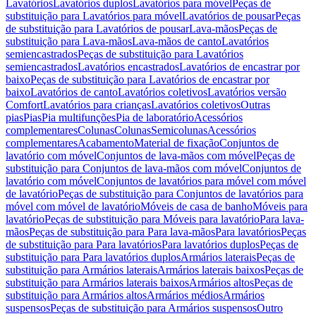
Lavatórios
Lavatórios duplos
Lavatórios para móvel
Peças de
substituição para Lavatórios para móvel
Lavatórios de pousar
Peças
de substituição para Lavatórios de pousar
Lava-mãos
Peças de
substituição para Lava-mãos
Lava-mãos de canto
Lavatórios
semiencastrados
Peças de substituição para Lavatórios
semiencastrados
Lavatórios encastrados
Lavatórios de encastrar por
baixo
Peças de substituição para Lavatórios de encastrar por
baixo
Lavatórios de canto
Lavatórios coletivos
Lavatórios versão
Comfort
Lavatórios para crianças
Lavatórios coletivos
Outras
pias
Pias
Pia multifunções
Pia de laboratório
Acessórios
complementares
Colunas
Colunas
Semicolunas
Acessórios
complementares
Acabamento
Material de fixação
Conjuntos de
lavatório com móvel
Conjuntos de lava-mãos com móvel
Peças de
substituição para Conjuntos de lava-mãos com móvel
Conjuntos de
lavatório com móvel
Conjuntos de lavatórios para móvel com móvel
de lavatório
Peças de substituição para Conjuntos de lavatórios para
móvel com móvel de lavatório
Móveis de casa de banho
Móveis para
lavatório
Peças de substituição para Móveis para lavatório
Para lava-
mãos
Peças de substituição para Para lava-mãos
Para lavatórios
Peças
de substituição para Para lavatórios
Para lavatórios duplos
Peças de
substituição para Para lavatórios duplos
Armários laterais
Peças de
substituição para Armários laterais
Armários laterais baixos
Peças de
substituição para Armários laterais baixos
Armários altos
Peças de
substituição para Armários altos
Armários médios
Armários
suspensos
Peças de substituição para Armários suspensos
Outro