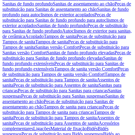
Sanitas de fundo profundo
Sanitas de assentamento ao chão
Peças de
substituição para Sanitas de assentamento ao chão
Sanitas de fundo
profundo para autoclismos de exterior acoplados
Peças de
substituição para Sanitas de fundo profundo para autoclismos de
exterior acoplados
Sanitas de fundo profundo
Peças de substituição
para Sanitas de fundo profundo
Autoclismos de exterior para sanitas,
de cerâmica
Acoplado
Tampos de sanita
Peças de substituição para
Tampos de sanita
Tampos de sanita
Peças de substituição para
Tampos de sanita
Sanitas versão Comfort
Peças de substituição para
Sanitas versão Comfort
Sanitas de fundo profundo elevadas
Peças de
substituição para Sanitas de fundo profundo elevadas
Sanitas de
fundo profundo extensíveis
Peças de substituição para Sanitas de
fundo profundo extensíveis
Tampos de sanita versão Comfort
Peças
de substituição para Tampos de sanita versão Comfort
Tampos de
sanita
Peças de substituição para Tampos de sanita
Assentos de
sanita
Peças de substituição para Assentos de sanita
Sanitas para
crianças
Peças de substituição para Sanitas para crianças
Sanitas
suspensas
Peças de substituição para Sanitas suspensas
Sanitas de
assentamento ao chão
Peças de substituição para Sanitas de
assentamento ao chão
Tampos de sanita para crianças
Peças de
substituição para Tampos de sanita para crianças
Tampos de
sanita
Peças de substituição para Tampos de sanita
Assentos de
sanita
Peças de substituição para Assentos de sanita
Acessórios
complementares
Ligações
Material de fixação
Bidés
Bidés
suspensos
Peças de substituição para Bidés suspensos
Bidés ao