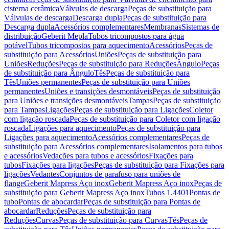
cisterna cerâmica
Válvulas de descarga
Peças de substituição para
Válvulas de descarga
Descarga dupla
Peças de substituição para
Descarga dupla
Acessórios complementares
Membranas
Sistemas de
distribuição
Geberit Mepla
Tubos tricompostos para água
potável
Tubos tricompostos para aquecimento
Acessórios
Peças de
substituição para Acessórios
Uniões
Peças de substituição para
Uniões
Reduções
Peças de substituição para Reduções
Ângulo
Peças
de substituição para Ângulo
Tês
Peças de substituição para
Tês
Uniões permanentes
Peças de substituição para Uniões
permanentes
Uniões e transições desmontáveis
Peças de substituição
para Uniões e transições desmontáveis
Tampas
Peças de substituição
para Tampas
Ligações
Peças de substituição para Ligações
Coletor
com ligação roscada
Peças de substituição para Coletor com ligação
roscada
Ligações para aquecimento
Peças de substituição para
Ligações para aquecimento
Acessórios complementares
Peças de
substituição para Acessórios complementares
Isolamentos para tubos
e acessórios
Vedações para tubos e acessórios
Fixações para
tubos
Fixações para ligações
Peças de substituição para Fixações para
ligações
Vedantes
Conjuntos de parafuso para uniões de
flange
Geberit Mapress Aço inox
Geberit Mapress Aço inox
Peças de
substituição para Geberit Mapress Aço inox
Tubos 1.4401
Pontas de
tubo
Pontas de abocardar
Peças de substituição para Pontas de
abocardar
Reduções
Peças de substituição para
Reduções
Curvas
Peças de substituição para Curvas
Tês
Peças de