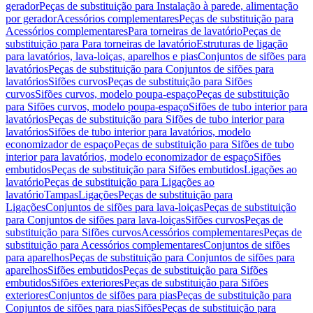
gerador
Peças de substituição para Instalação à parede, alimentação
por gerador
Acessórios complementares
Peças de substituição para
Acessórios complementares
Para torneiras de lavatório
Peças de
substituição para Para torneiras de lavatório
Estruturas de ligação
para lavatórios, lava-loiças, aparelhos e pias
Conjuntos de sifões para
lavatórios
Peças de substituição para Conjuntos de sifões para
lavatórios
Sifões curvos
Peças de substituição para Sifões
curvos
Sifões curvos, modelo poupa-espaço
Peças de substituição
para Sifões curvos, modelo poupa-espaço
Sifões de tubo interior para
lavatórios
Peças de substituição para Sifões de tubo interior para
lavatórios
Sifões de tubo interior para lavatórios, modelo
economizador de espaço
Peças de substituição para Sifões de tubo
interior para lavatórios, modelo economizador de espaço
Sifões
embutidos
Peças de substituição para Sifões embutidos
Ligações ao
lavatório
Peças de substituição para Ligações ao
lavatório
Tampas
Ligações
Peças de substituição para
Ligações
Conjuntos de sifões para lava-loiças
Peças de substituição
para Conjuntos de sifões para lava-loiças
Sifões curvos
Peças de
substituição para Sifões curvos
Acessórios complementares
Peças de
substituição para Acessórios complementares
Conjuntos de sifões
para aparelhos
Peças de substituição para Conjuntos de sifões para
aparelhos
Sifões embutidos
Peças de substituição para Sifões
embutidos
Sifões exteriores
Peças de substituição para Sifões
exteriores
Conjuntos de sifões para pias
Peças de substituição para
Conjuntos de sifões para pias
Sifões
Peças de substituição para