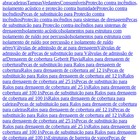
abraçadeiras
Tampas
Vedantes
Consumíveis
Proteção contra incêndios,
isolamento acústico e proteção contra humidade
Proteção contra
incêndios
Peças de substituição para Proteção contra
incêndios
Proteção contra-incêndios para sistemas de drenagem
Peças
de substituição para Proteção contra-incêndios para sistemas de
drenagem
Isolamento acústico
Isolamentos para estrutura com
isolamento de ruído por percussão
Isolamentos para estrutura com
isolamento de ruído por percussão e isolamento de ruído
aéreo
Válvulas de admissão de ar para drenagem
Válvulas de
admissão de ar
Peças de substituição para Válvulas de admissão de
ar
Drenagem de cobertura Geberit Pluvia
Ralos para drenagem de
cobertura
Peças de substituição para Ralos para drenagem de
cobertura
Ralos para drenagem de cobertura até 12 l/s
Peças de
substituição para Ralos para drenagem de cobertura até 12 l/s
Ralos
para drenagem de cobertura até 25 l/s
Peças de substituição para
Ralos para drenagem de cobertura até 25 l/s
Ralos para drenagem de
cobertura até 100 l/s
Peças de substituição para Ralos para drenagem
de cobertura até 100 l/s
Ralos para drenagem de cobertura para
caleiras
Peças de substituição para Ralos para drenagem de cobertura
para caleiras
Ralos para drenagem de cobertura até 12 l/s
Peças de
substituição para Ralos para drenagem de cobertura até 12 l/s
Ralos
para drenagem de cobertura até 25 l/s
Peças de substituição para
Ralos para drenagem de cobertura até 25 l/s
Ralos para drenagem de
cobertura até 100 l/s
Peças de substituição para Ralos para drenagem
de cobertura até 100 l/s
Estruturas de barreira de vapor
Peças de