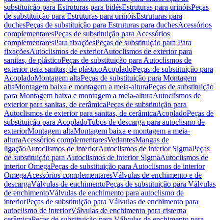
substituição para Estruturas para bidés
Estruturas para urinóis
Peças
de substituição para Estruturas para urinóis
Estruturas para
duches
Peças de substituição para Estruturas para duches
Acessórios
complementares
Peças de substituição para Acessórios
complementares
Para fixações
Peças de substituição para Para
fixações
Autoclismos de exterior
Autoclismos de exterior para
sanitas, de plástico
Peças de substituição para Autoclismos de
exterior para sanitas, de plástico
Acoplado
Peças de substituição para
Acoplado
Montagem alta
Peças de substituição para Montagem
alta
Montagem baixa e montagem a meia-altura
Peças de substituição
para Montagem baixa e montagem a meia-altura
Autoclismos de
exterior para sanitas, de cerâmica
Peças de substituição para
Autoclismos de exterior para sanitas, de cerâmica
Acoplado
Peças de
substituição para Acoplado
Tubos de descarga para autoclismo de
exterior
Montagem alta
Montagem baixa e montagem a meia-
altura
Acessórios complementares
Vedantes
Mangas de
ligação
Autoclismos de interior
Autoclismos de interior Sigma
Peças
de substituição para Autoclismos de interior Sigma
Autoclismos de
interior Omega
Peças de substituição para Autoclismos de interior
Omega
Acessórios complementares
Válvulas de enchimento e de
descarga
Válvulas de enchimento
Peças de substituição para Válvulas
de enchimento
Válvulas de enchimento para autoclismo de
interior
Peças de substituição para Válvulas de enchimento para
autoclismo de interior
Válvulas de enchimento para cisterna
cerâmica
Peças de substituição para Válvulas de enchimento para