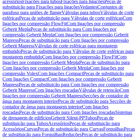
acessórios
Fixações para tubos
Fixações para ligações
Peças de
substituição para Fixações para ligações
Vedantes
Conjuntos de
parafuso para uniões de flange
Válvulas para tubos
Válvulas de corte
esféricas
Peças de substituição para Válvulas de corte esféricas
Com
ligações por compressão FlowFit
Com ligações por compressão
Geberit Mepla
Peças de substituição para Com ligações por
compressão Geberit Mepla
Com ligações por compressão Geberit
Mapress
Peças de substituição para Com ligações por compressão
Geberit Mapress
Válvulas de corte esféricas para montagem
embutido
Peças de substituição para Válvulas de corte esféricas para
montagem embutido
Com ligações por compressão FlowFit
Com
ligações por compressão Geberit Mepla
Peças de substituição para
Com ligações por compressão Geberit Mepla
Com ligações por
compressão Volex
Com ligações Compact
Peças de substituição para
Com ligações Compact
Com ligações por compressão Geberit
Mapress
Peças de substituição para Com ligações por compressão
Geberit Mapress
Com ligações roscadas
Válvulas de retenção
Com
ligações por compressão Geberit Mapress
Secções de contador de
água para montagem interior
Peças de substituição para Secções de
contador de água para montagem interior
Com ligações
roscadas
Peças de substituição para Com ligações roscadas
Sistemas
de drenagem de edifícios
Geberit Silent-PP
Tubos
Peças de
substituição para Tubos
Acessórios
Peças de substituição para
Acessórios
Curvas
Peças de substituição para Curvas
Forquilhas
Peças
de substituição para Forquilhas
Reduções
Peças de substituição para