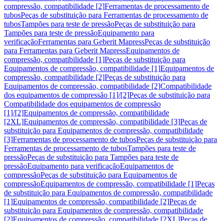
compressão, compatibilidade [2]
Ferramentas de processamento de
tubos
Peças de substituição para Ferramentas de processamento de
tubos
Tampões para teste de pressão
Peças de substituição para
Tampões para teste de pressão
Equipamento para
verificação
Ferramentas para Geberit Mapress
Peças de substituição
para Ferramentas para Geberit Mapress
Equipamentos de
compressão, compatibilidade [1]
Peças de substituição para
Equipamentos de compressão, compatibilidade [1]
Equipamentos de
compressão, compatibilidade [2]
Peças de substituição para
Equipamentos de compressão, compatibilidade [2]
Compatibilidade
dos equipamentos de compressão [1]/[2]
Peças de substituição para
Compatibilidade dos equipamentos de compressão
[1]/[2]
Equipamentos de compressão, compatibilidade
[2XL]
Equipamentos de compressão, compatibilidade [3]
Peças de
substituição para Equipamentos de compressão, compatibilidade
[3]
Ferramentas de processamento de tubos
Peças de substituição para
Ferramentas de processamento de tubos
Tampões para teste de
pressão
Peças de substituição para Tampões para teste de
pressão
Equipamento para verificação
Equipamentos de
compressão
Peças de substituição para Equipamentos de
compressão
Equipamentos de compressão, compatibilidade [1]
Peças
de substituição para Equipamentos de compressão, compatibilidade
[1]
Equipamentos de compressão, compatibilidade [2]
Peças de
substituição para Equipamentos de compressão, compatibilidade
[2]
Equipamentos de compressão, compatibilidade [2XL]
Peças de