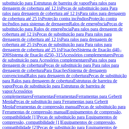
substituição para Estruturas de barreira de vapor
Para ralos para
drenagem de cobertura até 12 l/s
Peças de substituição para Para
ralos para drenagem de cobertura até 12 l/s
Para ralos para drenagem
de cobertura até 25 l/s
Proteção contra incêndios
Proteção contra
incêndios para sistemas de drenagem
Ralos de emergência
Peças de
substituição para Ralos de emergência
Para ralos para drenagem de
cobertura até 12 l/s
Peças de substituição para Para ralos para
drenagem de cobertura até 12 l/s
Para ralos para drenagem de
cobertura até 25 l/s
Peças de substituição para Para ralos para
drenagem de cobertura até 25 l/s
Fixações
Sistema de fixação d40–
200
Sistema de fixação d250–315
Acessórios complementares
Peças
de substituição para Acessórios complementares
Para ralos para
drenagem de cobertura
Peças de substituição para Para ralos para
drenagem de cobertura
Para fixações
Sistema de drenagem
convencional
Ralos para drenagem de cobertura
Peças de substituição
para Ralos para drenagem de cobertura
Estruturas de barreira de
vapor
Peças de substituição para Estruturas de barreira de
vapor
Acessórios
complementares
Ferramentas
Ferramentas
Ferramentas para Geberit
Mepla
Peças de substituição para Ferramentas para Geberit
Mepla
Ferramentas de compressão manual
Peças de substituição para
Ferramentas de compressão manual
Equipamentos de compressão,
compatibilidade [1]
Peças de substituição para Equipamentos de
compressão, compatibilidade [1]
Equipamentos de compressão,
compatibilidade [2]
Peças de substituição para Equipamentos de