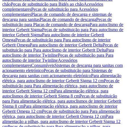
chão
Peças de substituição para Bidés ao chão
Acessórios
complementares
Peças de substituição para Acessórios
complementares
Placas de comando de descarga e sistemas de
descarga para sanitas
Placas de comando de descarga
Peças de
substituição para Placas de comando de descarga
Para autoclismo de
interior Geberit Sigma
Peças de substituição para Para autoclismo de
interior Geberit Sigma
Para autoclismo de interior Geberit
Omega
Peças de substituição para Para autoclismo de interior
Geberit Omega
Para autoclismo de interior Geberit Delta
Peças de
substituição para Para autoclismo de interior Geberit Delta
Para
autoclismo de interior Twinline
Peças de substituição para Para
autoclismo de interior Twinline
Acessórios
complementares
Consumíveis
Sistemas de descarga para sanitas com
acionamento eletrónico
Peças de substituição para Sistemas de
descarga para sanitas com acionamento eletrónico
Para alimentação
elétrica, para autoclismo de interior Geberit Sigma 12 cm
Peças de
substituição para Para alimentação elétrica, para autoclismo de
interior Geberit Sigma 12 cm
Para alimentação elétrica, para
autoclismos de interior Geberit Sigma 8 cm
Peças de substituição
para Para alimentação elétrica, para autoclismos de interior Geberit
Sigma 8 cm
Para alimentação elétrica, para autoclismo de interior
Geberit Omega 12 cm
Peças de substituição para Para alimentação
elétrica, para autoclismo de interior Geberit Omega 12 cm
Para
alimentação a pilhas, para autoclismo de interior Geberit Sigma 12
cm
Peças de substituição para Para alimentação a pilhas, para