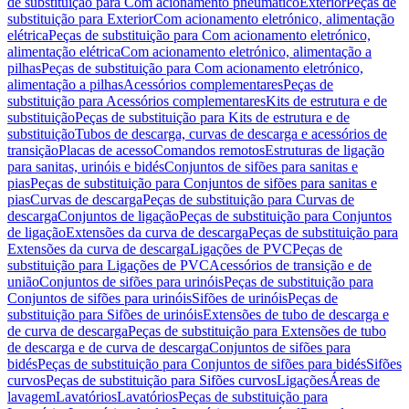
de substituição para Com acionamento pneumático
Exterior
Peças de
substituição para Exterior
Com acionamento eletrónico, alimentação
elétrica
Peças de substituição para Com acionamento eletrónico,
alimentação elétrica
Com acionamento eletrónico, alimentação a
pilhas
Peças de substituição para Com acionamento eletrónico,
alimentação a pilhas
Acessórios complementares
Peças de
substituição para Acessórios complementares
Kits de estrutura e de
substituição
Peças de substituição para Kits de estrutura e de
substituição
Tubos de descarga, curvas de descarga e acessórios de
transição
Placas de acesso
Comandos remotos
Estruturas de ligação
para sanitas, urinóis e bidés
Conjuntos de sifões para sanitas e
pias
Peças de substituição para Conjuntos de sifões para sanitas e
pias
Curvas de descarga
Peças de substituição para Curvas de
descarga
Conjuntos de ligação
Peças de substituição para Conjuntos
de ligação
Extensões da curva de descarga
Peças de substituição para
Extensões da curva de descarga
Ligações de PVC
Peças de
substituição para Ligações de PVC
Acessórios de transição e de
união
Conjuntos de sifões para urinóis
Peças de substituição para
Conjuntos de sifões para urinóis
Sifões de urinóis
Peças de
substituição para Sifões de urinóis
Extensões de tubo de descarga e
de curva de descarga
Peças de substituição para Extensões de tubo
de descarga e de curva de descarga
Conjuntos de sifões para
bidés
Peças de substituição para Conjuntos de sifões para bidés
Sifões
curvos
Peças de substituição para Sifões curvos
Ligações
Áreas de
lavagem
Lavatórios
Lavatórios
Peças de substituição para