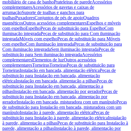
mobiliário de casa de banho
Prateleiras de parede
Acessórios
complementares
Acessórios de gavetas e caixas de
arrumação
Suporte de toalhas e ganchos para
toalhas
Puxadores
Conjuntos de pés de apoio
Quadros
magnéticos
Outros acessórios complementares
Espelhos e móveis
com espelho
Espelho
Peças de substituição para Espelho
Com
iluminação integrada
Peças de substituição para Com iluminação
integrada
Móveis com espelho
Peças de substituição para Móveis
com espelho
Com iluminação integrada
Peças de substituição para
Com iluminação integrada
Sem iluminação integrada
Peças de
substituição para Sem iluminação integrada
Acessórios
complementares
Elementos de luz
Outros acessórios
complementares
Torneiras
Torneiras
Peças de substituição para
Torneiras
Instalação em bancada, alimentação elétrica
Peças de
substituição para Instalação em bancada, alimentação
elétrica
Instalação em bancada, alimentação a pilhas
Peças de
substituição para Instalação em bancada, alimentação a
pilhas
Instalação em bancada, alimentação por gerador
Peças de
substituição para Instalação em bancada, alimentação por
gerador
Instalação em bancada, misturadora com um manípulo
Peças
de substituição para Instalação em bancada, misturadora com um
manípulo
Instalação à parede, alimentação elétrica
Peças de
substituição para Instalação à parede, alimentação elétrica
Instalação
à parede, alimentação a pilhas
Peças de substituição para Instalação à
parede, alimentação a pilhas
Instalação à parede, alimentação por