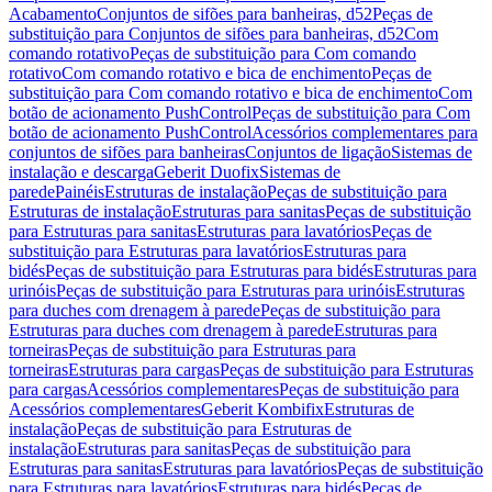
Acabamento
Conjuntos de sifões para banheiras, d52
Peças de
substituição para Conjuntos de sifões para banheiras, d52
Com
comando rotativo
Peças de substituição para Com comando
rotativo
Com comando rotativo e bica de enchimento
Peças de
substituição para Com comando rotativo e bica de enchimento
Com
botão de acionamento PushControl
Peças de substituição para Com
botão de acionamento PushControl
Acessórios complementares para
conjuntos de sifões para banheiras
Conjuntos de ligação
Sistemas de
instalação e descarga
Geberit Duofix
Sistemas de
parede
Painéis
Estruturas de instalação
Peças de substituição para
Estruturas de instalação
Estruturas para sanitas
Peças de substituição
para Estruturas para sanitas
Estruturas para lavatórios
Peças de
substituição para Estruturas para lavatórios
Estruturas para
bidés
Peças de substituição para Estruturas para bidés
Estruturas para
urinóis
Peças de substituição para Estruturas para urinóis
Estruturas
para duches com drenagem à parede
Peças de substituição para
Estruturas para duches com drenagem à parede
Estruturas para
torneiras
Peças de substituição para Estruturas para
torneiras
Estruturas para cargas
Peças de substituição para Estruturas
para cargas
Acessórios complementares
Peças de substituição para
Acessórios complementares
Geberit Kombifix
Estruturas de
instalação
Peças de substituição para Estruturas de
instalação
Estruturas para sanitas
Peças de substituição para
Estruturas para sanitas
Estruturas para lavatórios
Peças de substituição
para Estruturas para lavatórios
Estruturas para bidés
Peças de