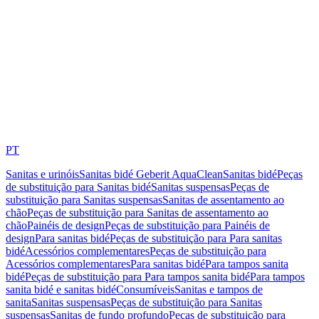
PT
Sanitas e urinóis
Sanitas bidé Geberit AquaClean
Sanitas bidé
Peças
de substituição para Sanitas bidé
Sanitas suspensas
Peças de
substituição para Sanitas suspensas
Sanitas de assentamento ao
chão
Peças de substituição para Sanitas de assentamento ao
chão
Painéis de design
Peças de substituição para Painéis de
design
Para sanitas bidé
Peças de substituição para Para sanitas
bidé
Acessórios complementares
Peças de substituição para
Acessórios complementares
Para sanitas bidé
Para tampos sanita
bidé
Peças de substituição para Para tampos sanita bidé
Para tampos
sanita bidé e sanitas bidé
Consumíveis
Sanitas e tampos de
sanita
Sanitas suspensas
Peças de substituição para Sanitas
suspensas
Sanitas de fundo profundo
Peças de substituição para