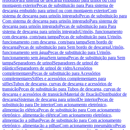
rebordo
Para sistema de descarga embutido para urinol ou com
montagem exterior
Peças de substituição para Para sistema de
descarga embutido para urinol ou com montagem exterior
Com
sistema de descarga para urinóis integrado
Peças de substituição para
Com sistema de descarga para urinóis integrado
Para sistema de
descarga para urinóis integrado
Peças de substituição para Para
sistema de descarga para urinóis integrado
Urinóis, funcionamento
com descarga, com/para tampa
Peças de substituição para Urinóis,
funcionamento com descarga, com/para tampa
Sem bordo de
descarga
Peças de substituição para Sem bordo de descarga
Urinóis,
funcionamento sem água
Peças de substituição para Urinóis,
funcionamento sem água
Sem tampa
Peças de substituição para Sem
tampa
Separadores de urinol
Separadores de urinol de
plástico
Separadores de urinol de vidro
Acessórios
complementares
Peças de substituição para Acessórios
complementares
Sifões e acessórios complementares para
sifões
Tubos de descarga, curvas de descarga e acessórios de
transição
Peças de substituição para Tubos de descarga, curvas de
descarga e acessórios de transição
Material de fixação
Distribuidor de
descarga
Sistemas de descarga para urinol
De interior
Peças de
substituição para De interior
Com acionamento eletrónico,
alimentação elétrica
Peças de substituição para Com acionamento
eletrónico, alimentação elétrica
Com acionamento eletrónico,
alimentação a pilhas
Peças de substituição para Com acionamento
eletrónico, alimentação a pilhas
Com acionamento pneumático
Peças