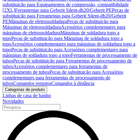
substituição para Equipamentos de compressão, compatibilidade
[2XL]
Ferramentas para Geberit Silent-db20/Geberit PE
Peças de
substituição para Ferramentas para Geberit Silent-db20/Geberit
PE
Máquinas de eletrossoldadura
Peças de substituição para
Máquinas de eletrossoldadura
Acessórios complementares para
máquinas de eletrossoldadura
Máquinas de soldadura topo a
topo
Peças de substituição para Máquinas de soldadura topo a
topo
Acessórios complementares para máquinas de soldadura topo a
topo
Peças de substituição para Acessórios complementares para
máquinas de soldadura topo a topo
Ferramentas de processamento de
tubos
Peças de substituição para Ferramentas de processamento de
tubos
Acessórios complementares para ferramentas de
processamento de tubos
Peças de substituição para Acessórios
complementares para ferramentas de processamento de
tubos
Comandos remotos
Comandos à distância
Categorias de produto
Linhas de casa de banho
Novidades