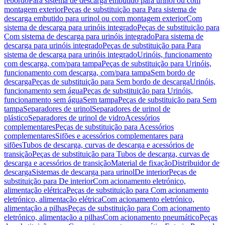
rebordo
Para sistema de descarga embutido para urinol ou com
montagem exterior
Peças de substituição para Para sistema de
descarga embutido para urinol ou com montagem exterior
Com
sistema de descarga para urinóis integrado
Peças de substituição para
Com sistema de descarga para urinóis integrado
Para sistema de
descarga para urinóis integrado
Peças de substituição para Para
sistema de descarga para urinóis integrado
Urinóis, funcionamento
com descarga, com/para tampa
Peças de substituição para Urinóis,
funcionamento com descarga, com/para tampa
Sem bordo de
descarga
Peças de substituição para Sem bordo de descarga
Urinóis,
funcionamento sem água
Peças de substituição para Urinóis,
funcionamento sem água
Sem tampa
Peças de substituição para Sem
tampa
Separadores de urinol
Separadores de urinol de
plástico
Separadores de urinol de vidro
Acessórios
complementares
Peças de substituição para Acessórios
complementares
Sifões e acessórios complementares para
sifões
Tubos de descarga, curvas de descarga e acessórios de
transição
Peças de substituição para Tubos de descarga, curvas de
descarga e acessórios de transição
Material de fixação
Distribuidor de
descarga
Sistemas de descarga para urinol
De interior
Peças de
substituição para De interior
Com acionamento eletrónico,
alimentação elétrica
Peças de substituição para Com acionamento
eletrónico, alimentação elétrica
Com acionamento eletrónico,
alimentação a pilhas
Peças de substituição para Com acionamento
eletrónico, alimentação a pilhas
Com acionamento pneumático
Peças