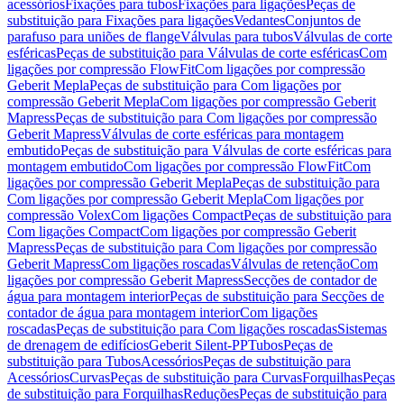
acessórios
Fixações para tubos
Fixações para ligações
Peças de
substituição para Fixações para ligações
Vedantes
Conjuntos de
parafuso para uniões de flange
Válvulas para tubos
Válvulas de corte
esféricas
Peças de substituição para Válvulas de corte esféricas
Com
ligações por compressão FlowFit
Com ligações por compressão
Geberit Mepla
Peças de substituição para Com ligações por
compressão Geberit Mepla
Com ligações por compressão Geberit
Mapress
Peças de substituição para Com ligações por compressão
Geberit Mapress
Válvulas de corte esféricas para montagem
embutido
Peças de substituição para Válvulas de corte esféricas para
montagem embutido
Com ligações por compressão FlowFit
Com
ligações por compressão Geberit Mepla
Peças de substituição para
Com ligações por compressão Geberit Mepla
Com ligações por
compressão Volex
Com ligações Compact
Peças de substituição para
Com ligações Compact
Com ligações por compressão Geberit
Mapress
Peças de substituição para Com ligações por compressão
Geberit Mapress
Com ligações roscadas
Válvulas de retenção
Com
ligações por compressão Geberit Mapress
Secções de contador de
água para montagem interior
Peças de substituição para Secções de
contador de água para montagem interior
Com ligações
roscadas
Peças de substituição para Com ligações roscadas
Sistemas
de drenagem de edifícios
Geberit Silent-PP
Tubos
Peças de
substituição para Tubos
Acessórios
Peças de substituição para
Acessórios
Curvas
Peças de substituição para Curvas
Forquilhas
Peças
de substituição para Forquilhas
Reduções
Peças de substituição para