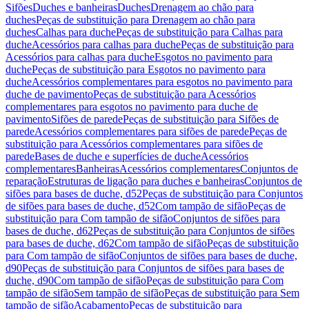
Sifões
Duches e banheiras
Duches
Drenagem ao chão para
duches
Peças de substituição para Drenagem ao chão para
duches
Calhas para duche
Peças de substituição para Calhas para
duche
Acessórios para calhas para duche
Peças de substituição para
Acessórios para calhas para duche
Esgotos no pavimento para
duche
Peças de substituição para Esgotos no pavimento para
duche
Acessórios complementares para esgotos no pavimento para
duche de pavimento
Peças de substituição para Acessórios
complementares para esgotos no pavimento para duche de
pavimento
Sifões de parede
Peças de substituição para Sifões de
parede
Acessórios complementares para sifões de parede
Peças de
substituição para Acessórios complementares para sifões de
parede
Bases de duche e superfícies de duche
Acessórios
complementares
Banheiras
Acessórios complementares
Conjuntos de
reparação
Estruturas de ligação para duches e banheiras
Conjuntos de
sifões para bases de duche, d52
Peças de substituição para Conjuntos
de sifões para bases de duche, d52
Com tampão de sifão
Peças de
substituição para Com tampão de sifão
Conjuntos de sifões para
bases de duche, d62
Peças de substituição para Conjuntos de sifões
para bases de duche, d62
Com tampão de sifão
Peças de substituição
para Com tampão de sifão
Conjuntos de sifões para bases de duche,
d90
Peças de substituição para Conjuntos de sifões para bases de
duche, d90
Com tampão de sifão
Peças de substituição para Com
tampão de sifão
Sem tampão de sifão
Peças de substituição para Sem
tampão de sifão
Acabamento
Peças de substituição para