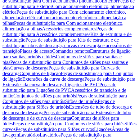
de substituição para Com acionamento pneumático
Exterior
Peças de
substituição para Exterior
Com acionamento eletrónico, alimentação
elétrica
Peças de substituição para Com acionamento eletrónico,
alimentação elétrica
Com acionamento eletrónico, alimentação a
pilhas
Peças de substituição para Com acionamento eletrónico,
alimentação a pilhas
Acessórios complementares
Peças de
substituição para Acessórios complementares
Kits de estrutura e de
substituição
Peças de substituição para Kits de estrutura e de
substituição
Tubos de descarga, curvas de descarga e acessórios de
transição
Placas de acesso
Comandos remotos
Estruturas de ligação
para sanitas, urinóis e bidés
Conjuntos de sifões para sanitas e
pias
Peças de substituição para Conjuntos de sifões para sanitas e
pias
Curvas de descarga
Peças de substituição para Curvas de
descarga
Conjuntos de ligação
Peças de substituição para Conjuntos
de ligação
Extensões da curva de descarga
Peças de substituição para
Extensões da curva de descarga
Ligações de PVC
Peças de
substituição para Ligações de PVC
Acessórios de transição e de
união
Conjuntos de sifões para urinóis
Peças de substituição para
Conjuntos de sifões para urinóis
Sifões de urinóis
Peças de
substituição para Sifões de urinóis
Extensões de tubo de descarga e
de curva de descarga
Peças de substituição para Extensões de tubo
de descarga e de curva de descarga
Conjuntos de sifões para
bidés
Peças de substituição para Conjuntos de sifões para bidés
Sifões
curvos
Peças de substituição para Sifões curvos
Ligações
Áreas de
lavagem
Lavatórios
Lavatórios
Peças de substituição para