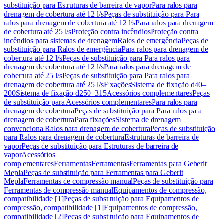
substituição para Estruturas de barreira de vapor
Para ralos para
drenagem de cobertura até 12 l/s
Peças de substituição para Para
ralos para drenagem de cobertura até 12 l/s
Para ralos para drenagem
de cobertura até 25 l/s
Proteção contra incêndios
Proteção contra
incêndios para sistemas de drenagem
Ralos de emergência
Peças de
substituição para Ralos de emergência
Para ralos para drenagem de
cobertura até 12 l/s
Peças de substituição para Para ralos para
drenagem de cobertura até 12 l/s
Para ralos para drenagem de
cobertura até 25 l/s
Peças de substituição para Para ralos para
drenagem de cobertura até 25 l/s
Fixações
Sistema de fixação d40–
200
Sistema de fixação d250–315
Acessórios complementares
Peças
de substituição para Acessórios complementares
Para ralos para
drenagem de cobertura
Peças de substituição para Para ralos para
drenagem de cobertura
Para fixações
Sistema de drenagem
convencional
Ralos para drenagem de cobertura
Peças de substituição
para Ralos para drenagem de cobertura
Estruturas de barreira de
vapor
Peças de substituição para Estruturas de barreira de
vapor
Acessórios
complementares
Ferramentas
Ferramentas
Ferramentas para Geberit
Mepla
Peças de substituição para Ferramentas para Geberit
Mepla
Ferramentas de compressão manual
Peças de substituição para
Ferramentas de compressão manual
Equipamentos de compressão,
compatibilidade [1]
Peças de substituição para Equipamentos de
compressão, compatibilidade [1]
Equipamentos de compressão,
compatibilidade [2]
Peças de substituição para Equipamentos de