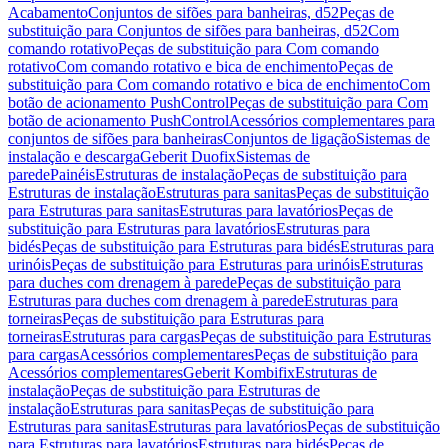
Acabamento
Conjuntos de sifões para banheiras, d52
Peças de
substituição para Conjuntos de sifões para banheiras, d52
Com
comando rotativo
Peças de substituição para Com comando
rotativo
Com comando rotativo e bica de enchimento
Peças de
substituição para Com comando rotativo e bica de enchimento
Com
botão de acionamento PushControl
Peças de substituição para Com
botão de acionamento PushControl
Acessórios complementares para
conjuntos de sifões para banheiras
Conjuntos de ligação
Sistemas de
instalação e descarga
Geberit Duofix
Sistemas de
parede
Painéis
Estruturas de instalação
Peças de substituição para
Estruturas de instalação
Estruturas para sanitas
Peças de substituição
para Estruturas para sanitas
Estruturas para lavatórios
Peças de
substituição para Estruturas para lavatórios
Estruturas para
bidés
Peças de substituição para Estruturas para bidés
Estruturas para
urinóis
Peças de substituição para Estruturas para urinóis
Estruturas
para duches com drenagem à parede
Peças de substituição para
Estruturas para duches com drenagem à parede
Estruturas para
torneiras
Peças de substituição para Estruturas para
torneiras
Estruturas para cargas
Peças de substituição para Estruturas
para cargas
Acessórios complementares
Peças de substituição para
Acessórios complementares
Geberit Kombifix
Estruturas de
instalação
Peças de substituição para Estruturas de
instalação
Estruturas para sanitas
Peças de substituição para
Estruturas para sanitas
Estruturas para lavatórios
Peças de substituição
para Estruturas para lavatórios
Estruturas para bidés
Peças de