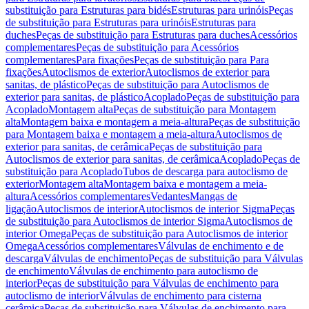
substituição para Estruturas para bidés
Estruturas para urinóis
Peças
de substituição para Estruturas para urinóis
Estruturas para
duches
Peças de substituição para Estruturas para duches
Acessórios
complementares
Peças de substituição para Acessórios
complementares
Para fixações
Peças de substituição para Para
fixações
Autoclismos de exterior
Autoclismos de exterior para
sanitas, de plástico
Peças de substituição para Autoclismos de
exterior para sanitas, de plástico
Acoplado
Peças de substituição para
Acoplado
Montagem alta
Peças de substituição para Montagem
alta
Montagem baixa e montagem a meia-altura
Peças de substituição
para Montagem baixa e montagem a meia-altura
Autoclismos de
exterior para sanitas, de cerâmica
Peças de substituição para
Autoclismos de exterior para sanitas, de cerâmica
Acoplado
Peças de
substituição para Acoplado
Tubos de descarga para autoclismo de
exterior
Montagem alta
Montagem baixa e montagem a meia-
altura
Acessórios complementares
Vedantes
Mangas de
ligação
Autoclismos de interior
Autoclismos de interior Sigma
Peças
de substituição para Autoclismos de interior Sigma
Autoclismos de
interior Omega
Peças de substituição para Autoclismos de interior
Omega
Acessórios complementares
Válvulas de enchimento e de
descarga
Válvulas de enchimento
Peças de substituição para Válvulas
de enchimento
Válvulas de enchimento para autoclismo de
interior
Peças de substituição para Válvulas de enchimento para
autoclismo de interior
Válvulas de enchimento para cisterna
cerâmica
Peças de substituição para Válvulas de enchimento para