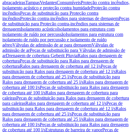
abraçadeiras
Tampas
Vedantes
Consumíveis
Proteção contra incêndios,
isolamento acústico e proteção contra humidade
Proteção contra
incêndios
Peças de substituição para Proteção contra
incêndios
Proteção contra-incêndios para sistemas de drenagem
Peças
de substituição para Proteção contra-incêndios para sistemas de
drenagem
Isolamento acústico
Isolamentos para estrutura com
isolamento de ruído por percussão
Isolamentos para estrutura com
isolamento de ruído por percussão e isolamento de ruído
aéreo
Válvulas de admissão de ar para drenagem
Válvulas de
admissão de ar
Peças de substituição para Válvulas de admissão de
ar
Drenagem de cobertura Geberit Pluvia
Ralos para drenagem de
cobertura
Peças de substituição para Ralos para drenagem de
cobertura
Ralos para drenagem de cobertura até 12 l/s
Peças de
substituição para Ralos para drenagem de cobertura até 12 l/s
Ralos
para drenagem de cobertura até 25 l/s
Peças de substituição para
Ralos para drenagem de cobertura até 25 l/s
Ralos para drenagem de
cobertura até 100 l/s
Peças de substituição para Ralos para drenagem
de cobertura até 100 l/s
Ralos para drenagem de cobertura para
caleiras
Peças de substituição para Ralos para drenagem de cobertura
para caleiras
Ralos para drenagem de cobertura até 12 l/s
Peças de
substituição para Ralos para drenagem de cobertura até 12 l/s
Ralos
para drenagem de cobertura até 25 l/s
Peças de substituição para
Ralos para drenagem de cobertura até 25 l/s
Ralos para drenagem de
cobertura até 100 l/s
Peças de substituição para Ralos para drenagem
de cobertura até 100 l/s
Estruturas de barreira de vapor
Peças de