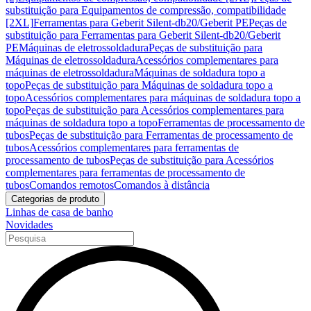
substituição para Equipamentos de compressão, compatibilidade
[2XL]
Ferramentas para Geberit Silent-db20/Geberit PE
Peças de
substituição para Ferramentas para Geberit Silent-db20/Geberit
PE
Máquinas de eletrossoldadura
Peças de substituição para
Máquinas de eletrossoldadura
Acessórios complementares para
máquinas de eletrossoldadura
Máquinas de soldadura topo a
topo
Peças de substituição para Máquinas de soldadura topo a
topo
Acessórios complementares para máquinas de soldadura topo a
topo
Peças de substituição para Acessórios complementares para
máquinas de soldadura topo a topo
Ferramentas de processamento de
tubos
Peças de substituição para Ferramentas de processamento de
tubos
Acessórios complementares para ferramentas de
processamento de tubos
Peças de substituição para Acessórios
complementares para ferramentas de processamento de
tubos
Comandos remotos
Comandos à distância
Categorias de produto
Linhas de casa de banho
Novidades