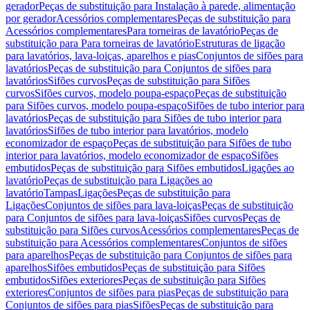
gerador
Peças de substituição para Instalação à parede, alimentação
por gerador
Acessórios complementares
Peças de substituição para
Acessórios complementares
Para torneiras de lavatório
Peças de
substituição para Para torneiras de lavatório
Estruturas de ligação
para lavatórios, lava-loiças, aparelhos e pias
Conjuntos de sifões para
lavatórios
Peças de substituição para Conjuntos de sifões para
lavatórios
Sifões curvos
Peças de substituição para Sifões
curvos
Sifões curvos, modelo poupa-espaço
Peças de substituição
para Sifões curvos, modelo poupa-espaço
Sifões de tubo interior para
lavatórios
Peças de substituição para Sifões de tubo interior para
lavatórios
Sifões de tubo interior para lavatórios, modelo
economizador de espaço
Peças de substituição para Sifões de tubo
interior para lavatórios, modelo economizador de espaço
Sifões
embutidos
Peças de substituição para Sifões embutidos
Ligações ao
lavatório
Peças de substituição para Ligações ao
lavatório
Tampas
Ligações
Peças de substituição para
Ligações
Conjuntos de sifões para lava-loiças
Peças de substituição
para Conjuntos de sifões para lava-loiças
Sifões curvos
Peças de
substituição para Sifões curvos
Acessórios complementares
Peças de
substituição para Acessórios complementares
Conjuntos de sifões
para aparelhos
Peças de substituição para Conjuntos de sifões para
aparelhos
Sifões embutidos
Peças de substituição para Sifões
embutidos
Sifões exteriores
Peças de substituição para Sifões
exteriores
Conjuntos de sifões para pias
Peças de substituição para
Conjuntos de sifões para pias
Sifões
Peças de substituição para