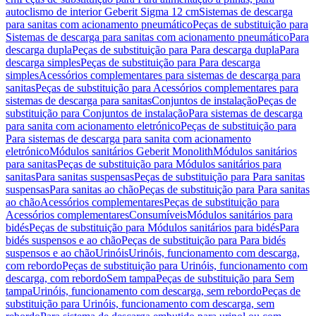
autoclismo de interior Geberit Sigma 12 cm
Sistemas de descarga
para sanitas com acionamento pneumático
Peças de substituição para
Sistemas de descarga para sanitas com acionamento pneumático
Para
descarga dupla
Peças de substituição para Para descarga dupla
Para
descarga simples
Peças de substituição para Para descarga
simples
Acessórios complementares para sistemas de descarga para
sanitas
Peças de substituição para Acessórios complementares para
sistemas de descarga para sanitas
Conjuntos de instalação
Peças de
substituição para Conjuntos de instalação
Para sistemas de descarga
para sanita com acionamento eletrónico
Peças de substituição para
Para sistemas de descarga para sanita com acionamento
eletrónico
Módulos sanitários Geberit Monolith
Módulos sanitários
para sanitas
Peças de substituição para Módulos sanitários para
sanitas
Para sanitas suspensas
Peças de substituição para Para sanitas
suspensas
Para sanitas ao chão
Peças de substituição para Para sanitas
ao chão
Acessórios complementares
Peças de substituição para
Acessórios complementares
Consumíveis
Módulos sanitários para
bidés
Peças de substituição para Módulos sanitários para bidés
Para
bidés suspensos e ao chão
Peças de substituição para Para bidés
suspensos e ao chão
Urinóis
Urinóis, funcionamento com descarga,
com rebordo
Peças de substituição para Urinóis, funcionamento com
descarga, com rebordo
Sem tampa
Peças de substituição para Sem
tampa
Urinóis, funcionamento com descarga, sem rebordo
Peças de
substituição para Urinóis, funcionamento com descarga, sem