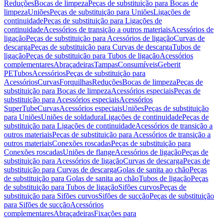
Reduções
Bocas de limpeza
Peças de substituição para Bocas de
limpeza
Uniões
Peças de substituição para Uniões
Ligações de
continuidade
Peças de substituição para Ligações de
continuidade
Acessórios de transição a outros materiais
Acessórios de
ligação
Peças de substituição para Acessórios de ligação
Curvas de
descarga
Peças de substituição para Curvas de descarga
Tubos de
ligação
Peças de substituição para Tubos de ligação
Acessórios
complementares
Abraçadeiras
Tampas
Consumíveis
Geberit
PE
Tubos
Acessórios
Peças de substituição para
Acessórios
Curvas
Forquilhas
Reduções
Bocas de limpeza
Peças de
substituição para Bocas de limpeza
Acessórios especiais
Peças de
substituição para Acessórios especiais
Acessórios
SuperTube
Curvas
Acessórios especiais
Uniões
Peças de substituição
para Uniões
Uniões de soldadura
Ligações de continuidade
Peças de
substituição para Ligações de continuidade
Acessórios de transição a
outros materiais
Peças de substituição para Acessórios de transição a
outros materiais
Conexões roscadas
Peças de substituição para
Conexões roscadas
Uniões de flange
Acessórios de ligação
Peças de
substituição para Acessórios de ligação
Curvas de descarga
Peças de
substituição para Curvas de descarga
Golas de sanita ao chão
Peças
de substituição para Golas de sanita ao chão
Tubos de ligação
Peças
de substituição para Tubos de ligação
Sifões curvos
Peças de
substituição para Sifões curvos
Sifões de sucção
Peças de substituição
para Sifões de sucção
Acessórios
complementares
Abraçadeiras
Fixações para