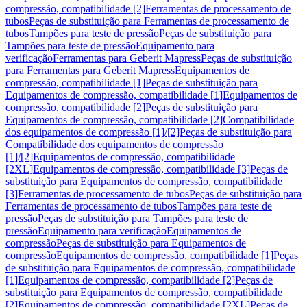
compressão, compatibilidade [2]
Ferramentas de processamento de
tubos
Peças de substituição para Ferramentas de processamento de
tubos
Tampões para teste de pressão
Peças de substituição para
Tampões para teste de pressão
Equipamento para
verificação
Ferramentas para Geberit Mapress
Peças de substituição
para Ferramentas para Geberit Mapress
Equipamentos de
compressão, compatibilidade [1]
Peças de substituição para
Equipamentos de compressão, compatibilidade [1]
Equipamentos de
compressão, compatibilidade [2]
Peças de substituição para
Equipamentos de compressão, compatibilidade [2]
Compatibilidade
dos equipamentos de compressão [1]/[2]
Peças de substituição para
Compatibilidade dos equipamentos de compressão
[1]/[2]
Equipamentos de compressão, compatibilidade
[2XL]
Equipamentos de compressão, compatibilidade [3]
Peças de
substituição para Equipamentos de compressão, compatibilidade
[3]
Ferramentas de processamento de tubos
Peças de substituição para
Ferramentas de processamento de tubos
Tampões para teste de
pressão
Peças de substituição para Tampões para teste de
pressão
Equipamento para verificação
Equipamentos de
compressão
Peças de substituição para Equipamentos de
compressão
Equipamentos de compressão, compatibilidade [1]
Peças
de substituição para Equipamentos de compressão, compatibilidade
[1]
Equipamentos de compressão, compatibilidade [2]
Peças de
substituição para Equipamentos de compressão, compatibilidade
[2]
Equipamentos de compressão, compatibilidade [2XL]
Peças de