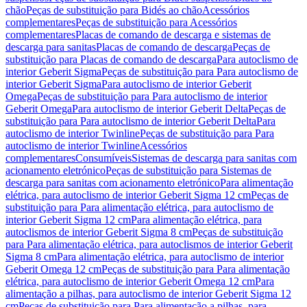
chão
Peças de substituição para Bidés ao chão
Acessórios
complementares
Peças de substituição para Acessórios
complementares
Placas de comando de descarga e sistemas de
descarga para sanitas
Placas de comando de descarga
Peças de
substituição para Placas de comando de descarga
Para autoclismo de
interior Geberit Sigma
Peças de substituição para Para autoclismo de
interior Geberit Sigma
Para autoclismo de interior Geberit
Omega
Peças de substituição para Para autoclismo de interior
Geberit Omega
Para autoclismo de interior Geberit Delta
Peças de
substituição para Para autoclismo de interior Geberit Delta
Para
autoclismo de interior Twinline
Peças de substituição para Para
autoclismo de interior Twinline
Acessórios
complementares
Consumíveis
Sistemas de descarga para sanitas com
acionamento eletrónico
Peças de substituição para Sistemas de
descarga para sanitas com acionamento eletrónico
Para alimentação
elétrica, para autoclismo de interior Geberit Sigma 12 cm
Peças de
substituição para Para alimentação elétrica, para autoclismo de
interior Geberit Sigma 12 cm
Para alimentação elétrica, para
autoclismos de interior Geberit Sigma 8 cm
Peças de substituição
para Para alimentação elétrica, para autoclismos de interior Geberit
Sigma 8 cm
Para alimentação elétrica, para autoclismo de interior
Geberit Omega 12 cm
Peças de substituição para Para alimentação
elétrica, para autoclismo de interior Geberit Omega 12 cm
Para
alimentação a pilhas, para autoclismo de interior Geberit Sigma 12
cm
Peças de substituição para Para alimentação a pilhas, para