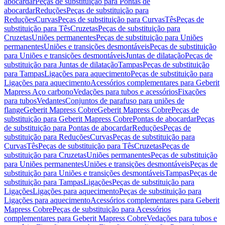
abocardar
Peças de substituição para Pontas de
abocardar
Reduções
Peças de substituição para
Reduções
Curvas
Peças de substituição para Curvas
Tês
Peças de
substituição para Tês
Cruzetas
Peças de substituição para
Cruzetas
Uniões permanentes
Peças de substituição para Uniões
permanentes
Uniões e transições desmontáveis
Peças de substituição
para Uniões e transições desmontáveis
Juntas de dilatação
Peças de
substituição para Juntas de dilatação
Tampas
Peças de substituição
para Tampas
Ligações para aquecimento
Peças de substituição para
Ligações para aquecimento
Acessórios complementares para Geberit
Mapress Aço carbono
Vedações para tubos e acessórios
Fixações
para tubos
Vedantes
Conjuntos de parafuso para uniões de
flange
Geberit Mapress Cobre
Geberit Mapress Cobre
Peças de
substituição para Geberit Mapress Cobre
Pontas de abocardar
Peças
de substituição para Pontas de abocardar
Reduções
Peças de
substituição para Reduções
Curvas
Peças de substituição para
Curvas
Tês
Peças de substituição para Tês
Cruzetas
Peças de
substituição para Cruzetas
Uniões permanentes
Peças de substituição
para Uniões permanentes
Uniões e transições desmontáveis
Peças de
substituição para Uniões e transições desmontáveis
Tampas
Peças de
substituição para Tampas
Ligações
Peças de substituição para
Ligações
Ligações para aquecimento
Peças de substituição para
Ligações para aquecimento
Acessórios complementares para Geberit
Mapress Cobre
Peças de substituição para Acessórios
complementares para Geberit Mapress Cobre
Vedações para tubos e