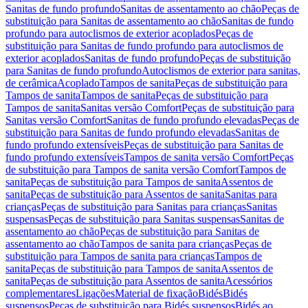
Sanitas de fundo profundo
Sanitas de assentamento ao chão
Peças de
substituição para Sanitas de assentamento ao chão
Sanitas de fundo
profundo para autoclismos de exterior acoplados
Peças de
substituição para Sanitas de fundo profundo para autoclismos de
exterior acoplados
Sanitas de fundo profundo
Peças de substituição
para Sanitas de fundo profundo
Autoclismos de exterior para sanitas,
de cerâmica
Acoplado
Tampos de sanita
Peças de substituição para
Tampos de sanita
Tampos de sanita
Peças de substituição para
Tampos de sanita
Sanitas versão Comfort
Peças de substituição para
Sanitas versão Comfort
Sanitas de fundo profundo elevadas
Peças de
substituição para Sanitas de fundo profundo elevadas
Sanitas de
fundo profundo extensíveis
Peças de substituição para Sanitas de
fundo profundo extensíveis
Tampos de sanita versão Comfort
Peças
de substituição para Tampos de sanita versão Comfort
Tampos de
sanita
Peças de substituição para Tampos de sanita
Assentos de
sanita
Peças de substituição para Assentos de sanita
Sanitas para
crianças
Peças de substituição para Sanitas para crianças
Sanitas
suspensas
Peças de substituição para Sanitas suspensas
Sanitas de
assentamento ao chão
Peças de substituição para Sanitas de
assentamento ao chão
Tampos de sanita para crianças
Peças de
substituição para Tampos de sanita para crianças
Tampos de
sanita
Peças de substituição para Tampos de sanita
Assentos de
sanita
Peças de substituição para Assentos de sanita
Acessórios
complementares
Ligações
Material de fixação
Bidés
Bidés
suspensos
Peças de substituição para Bidés suspensos
Bidés ao