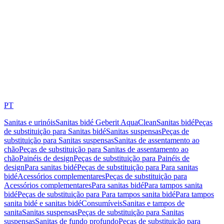
PT
Sanitas e urinóis
Sanitas bidé Geberit AquaClean
Sanitas bidé
Peças
de substituição para Sanitas bidé
Sanitas suspensas
Peças de
substituição para Sanitas suspensas
Sanitas de assentamento ao
chão
Peças de substituição para Sanitas de assentamento ao
chão
Painéis de design
Peças de substituição para Painéis de
design
Para sanitas bidé
Peças de substituição para Para sanitas
bidé
Acessórios complementares
Peças de substituição para
Acessórios complementares
Para sanitas bidé
Para tampos sanita
bidé
Peças de substituição para Para tampos sanita bidé
Para tampos
sanita bidé e sanitas bidé
Consumíveis
Sanitas e tampos de
sanita
Sanitas suspensas
Peças de substituição para Sanitas
suspensas
Sanitas de fundo profundo
Peças de substituição para