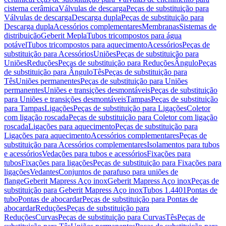
cisterna cerâmica
Válvulas de descarga
Peças de substituição para
Válvulas de descarga
Descarga dupla
Peças de substituição para
Descarga dupla
Acessórios complementares
Membranas
Sistemas de
distribuição
Geberit Mepla
Tubos tricompostos para água
potável
Tubos tricompostos para aquecimento
Acessórios
Peças de
substituição para Acessórios
Uniões
Peças de substituição para
Uniões
Reduções
Peças de substituição para Reduções
Ângulo
Peças
de substituição para Ângulo
Tês
Peças de substituição para
Tês
Uniões permanentes
Peças de substituição para Uniões
permanentes
Uniões e transições desmontáveis
Peças de substituição
para Uniões e transições desmontáveis
Tampas
Peças de substituição
para Tampas
Ligações
Peças de substituição para Ligações
Coletor
com ligação roscada
Peças de substituição para Coletor com ligação
roscada
Ligações para aquecimento
Peças de substituição para
Ligações para aquecimento
Acessórios complementares
Peças de
substituição para Acessórios complementares
Isolamentos para tubos
e acessórios
Vedações para tubos e acessórios
Fixações para
tubos
Fixações para ligações
Peças de substituição para Fixações para
ligações
Vedantes
Conjuntos de parafuso para uniões de
flange
Geberit Mapress Aço inox
Geberit Mapress Aço inox
Peças de
substituição para Geberit Mapress Aço inox
Tubos 1.4401
Pontas de
tubo
Pontas de abocardar
Peças de substituição para Pontas de
abocardar
Reduções
Peças de substituição para
Reduções
Curvas
Peças de substituição para Curvas
Tês
Peças de