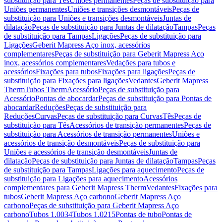
substituição para Tês
Uniões permanentes
Peças de substituição para
Uniões permanentes
Uniões e transições desmontáveis
Peças de
substituição para Uniões e transições desmontáveis
Juntas de
dilatação
Peças de substituição para Juntas de dilatação
Tampas
Peças
de substituição para Tampas
Ligações
Peças de substituição para
Ligações
Geberit Mapress Aço inox, acessórios
complementares
Peças de substituição para Geberit Mapress Aço
inox, acessórios complementares
Vedações para tubos e
acessórios
Fixações para tubos
Fixações para ligações
Peças de
substituição para Fixações para ligações
Vedantes
Geberit Mapress
Therm
Tubos Therm
Acessório
Peças de substituição para
Acessório
Pontas de abocardar
Peças de substituição para Pontas de
abocardar
Reduções
Peças de substituição para
Reduções
Curvas
Peças de substituição para Curvas
Tês
Peças de
substituição para Tês
Acessórios de transição permanentes
Peças de
substituição para Acessórios de transição permanentes
Uniões e
acessórios de transição desmontáveis
Peças de substituição para
Uniões e acessórios de transição desmontáveis
Juntas de
dilatação
Peças de substituição para Juntas de dilatação
Tampas
Peças
de substituição para Tampas
Ligações para aquecimento
Peças de
substituição para Ligações para aquecimento
Acessórios
complementares para Geberit Mapress Therm
Vedantes
Fixações para
tubos
Geberit Mapress Aço carbono
Geberit Mapress Aço
carbono
Peças de substituição para Geberit Mapress Aço
carbono
Tubos 1.0034
Tubos 1.0215
Pontas de tubo
Pontas de