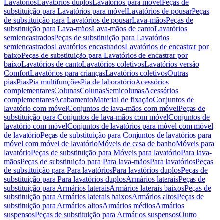
Lavatórios
Lavatórios duplos
Lavatórios para móvel
Peças de
substituição para Lavatórios para móvel
Lavatórios de pousar
Peças
de substituição para Lavatórios de pousar
Lava-mãos
Peças de
substituição para Lava-mãos
Lava-mãos de canto
Lavatórios
semiencastrados
Peças de substituição para Lavatórios
semiencastrados
Lavatórios encastrados
Lavatórios de encastrar por
baixo
Peças de substituição para Lavatórios de encastrar por
baixo
Lavatórios de canto
Lavatórios coletivos
Lavatórios versão
Comfort
Lavatórios para crianças
Lavatórios coletivos
Outras
pias
Pias
Pia multifunções
Pia de laboratório
Acessórios
complementares
Colunas
Colunas
Semicolunas
Acessórios
complementares
Acabamento
Material de fixação
Conjuntos de
lavatório com móvel
Conjuntos de lava-mãos com móvel
Peças de
substituição para Conjuntos de lava-mãos com móvel
Conjuntos de
lavatório com móvel
Conjuntos de lavatórios para móvel com móvel
de lavatório
Peças de substituição para Conjuntos de lavatórios para
móvel com móvel de lavatório
Móveis de casa de banho
Móveis para
lavatório
Peças de substituição para Móveis para lavatório
Para lava-
mãos
Peças de substituição para Para lava-mãos
Para lavatórios
Peças
de substituição para Para lavatórios
Para lavatórios duplos
Peças de
substituição para Para lavatórios duplos
Armários laterais
Peças de
substituição para Armários laterais
Armários laterais baixos
Peças de
substituição para Armários laterais baixos
Armários altos
Peças de
substituição para Armários altos
Armários médios
Armários
suspensos
Peças de substituição para Armários suspensos
Outro