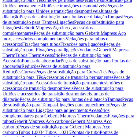
substituição para Tês
Uniões permanentes
Peças de substituição para
Uniões permanentes
Uniões e transições desmontáveis
Peças de
substituição para Uniões e transições desmontáveis
Juntas de
dilatação
Peças de substituição para Juntas de dilatação
Tampas
Peças
de substituição para Tampas
Ligações
Peças de substituição para
Ligações
Geberit Mapress Aço inox, acessórios
complementares
Peças de substituição para Geberit Mapress Aço
inox, acessórios complementares
Vedações para tubos e
acessórios
Fixações para tubos
Fixações para ligações
Peças de
substituição para Fixações para ligações
Vedantes
Geberit Mapress
Therm
Tubos Therm
Acessório
Peças de substituição para
Acessório
Pontas de abocardar
Peças de substituição para Pontas de
abocardar
Reduções
Peças de substituição para
Reduções
Curvas
Peças de substituição para Curvas
Tês
Peças de
substituição para Tês
Acessórios de transição permanentes
Peças de
substituição para Acessórios de transição permanentes
Uniões e
acessórios de transição desmontáveis
Peças de substituição para
Uniões e acessórios de transição desmontáveis
Juntas de
dilatação
Peças de substituição para Juntas de dilatação
Tampas
Peças
de substituição para Tampas
Ligações para aquecimento
Peças de
substituição para Ligações para aquecimento
Acessórios
complementares para Geberit Mapress Therm
Vedantes
Fixações para
tubos
Geberit Mapress Aço carbono
Geberit Mapress Aço
carbono
Peças de substituição para Geberit Mapress Aço
carbono
Tubos 1.0034
Tubos 1.0215
Pontas de tubo
Pontas de