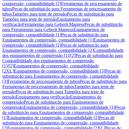
compressão, compatibilidade [2]
Ferramentas de processamento de
tubos
Peças de substituição para Ferramentas de processamento de
tubos
Tampões para teste de pressão
Peças de substituição para
Tampões para teste de pressão
Equipamento para
verificação
Ferramentas para Geberit Mapress
Peças de substituição
para Ferramentas para Geberit Mapress
Equipamentos de
compressão, compatibilidade [1]
Peças de substituição para
Equipamentos de compressão, compatibilidade [1]
Equipamentos de
compressão, compatibilidade [2]
Peças de substituição para
Equipamentos de compressão, compatibilidade [2]
Compatibilidade
dos equipamentos de compressão [1]/[2]
Peças de substituição para
Compatibilidade dos equipamentos de compressão
[1]/[2]
Equipamentos de compressão, compatibilidade
[2XL]
Equipamentos de compressão, compatibilidade [3]
Peças de
substituição para Equipamentos de compressão, compatibilidade
[3]
Ferramentas de processamento de tubos
Peças de substituição para
Ferramentas de processamento de tubos
Tampões para teste de
pressão
Peças de substituição para Tampões para teste de
pressão
Equipamento para verificação
Equipamentos de
compressão
Peças de substituição para Equipamentos de
compressão
Equipamentos de compressão, compatibilidade [1]
Peças
de substituição para Equipamentos de compressão, compatibilidade
[1]
Equipamentos de compressão, compatibilidade [2]
Peças de
substituição para Equipamentos de compressão, compatibilidade
[2]
Equipamentos de compressão, compatibilidade [2XL]
Peças de