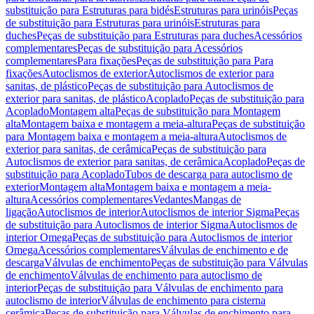
substituição para Estruturas para bidés
Estruturas para urinóis
Peças
de substituição para Estruturas para urinóis
Estruturas para
duches
Peças de substituição para Estruturas para duches
Acessórios
complementares
Peças de substituição para Acessórios
complementares
Para fixações
Peças de substituição para Para
fixações
Autoclismos de exterior
Autoclismos de exterior para
sanitas, de plástico
Peças de substituição para Autoclismos de
exterior para sanitas, de plástico
Acoplado
Peças de substituição para
Acoplado
Montagem alta
Peças de substituição para Montagem
alta
Montagem baixa e montagem a meia-altura
Peças de substituição
para Montagem baixa e montagem a meia-altura
Autoclismos de
exterior para sanitas, de cerâmica
Peças de substituição para
Autoclismos de exterior para sanitas, de cerâmica
Acoplado
Peças de
substituição para Acoplado
Tubos de descarga para autoclismo de
exterior
Montagem alta
Montagem baixa e montagem a meia-
altura
Acessórios complementares
Vedantes
Mangas de
ligação
Autoclismos de interior
Autoclismos de interior Sigma
Peças
de substituição para Autoclismos de interior Sigma
Autoclismos de
interior Omega
Peças de substituição para Autoclismos de interior
Omega
Acessórios complementares
Válvulas de enchimento e de
descarga
Válvulas de enchimento
Peças de substituição para Válvulas
de enchimento
Válvulas de enchimento para autoclismo de
interior
Peças de substituição para Válvulas de enchimento para
autoclismo de interior
Válvulas de enchimento para cisterna
cerâmica
Peças de substituição para Válvulas de enchimento para