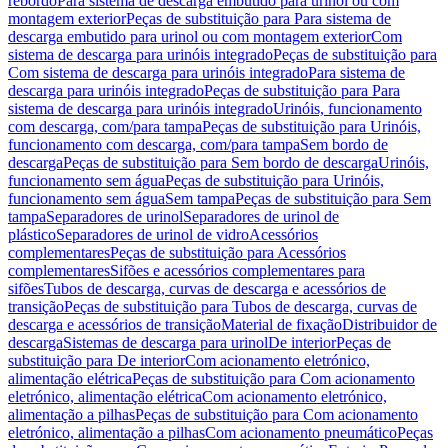
rebordo
Para sistema de descarga embutido para urinol ou com
montagem exterior
Peças de substituição para Para sistema de
descarga embutido para urinol ou com montagem exterior
Com
sistema de descarga para urinóis integrado
Peças de substituição para
Com sistema de descarga para urinóis integrado
Para sistema de
descarga para urinóis integrado
Peças de substituição para Para
sistema de descarga para urinóis integrado
Urinóis, funcionamento
com descarga, com/para tampa
Peças de substituição para Urinóis,
funcionamento com descarga, com/para tampa
Sem bordo de
descarga
Peças de substituição para Sem bordo de descarga
Urinóis,
funcionamento sem água
Peças de substituição para Urinóis,
funcionamento sem água
Sem tampa
Peças de substituição para Sem
tampa
Separadores de urinol
Separadores de urinol de
plástico
Separadores de urinol de vidro
Acessórios
complementares
Peças de substituição para Acessórios
complementares
Sifões e acessórios complementares para
sifões
Tubos de descarga, curvas de descarga e acessórios de
transição
Peças de substituição para Tubos de descarga, curvas de
descarga e acessórios de transição
Material de fixação
Distribuidor de
descarga
Sistemas de descarga para urinol
De interior
Peças de
substituição para De interior
Com acionamento eletrónico,
alimentação elétrica
Peças de substituição para Com acionamento
eletrónico, alimentação elétrica
Com acionamento eletrónico,
alimentação a pilhas
Peças de substituição para Com acionamento
eletrónico, alimentação a pilhas
Com acionamento pneumático
Peças