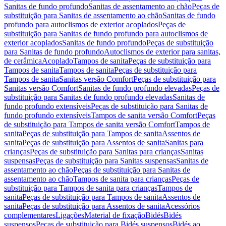
Sanitas de fundo profundo
Sanitas de assentamento ao chão
Peças de
substituição para Sanitas de assentamento ao chão
Sanitas de fundo
profundo para autoclismos de exterior acoplados
Peças de
substituição para Sanitas de fundo profundo para autoclismos de
exterior acoplados
Sanitas de fundo profundo
Peças de substituição
para Sanitas de fundo profundo
Autoclismos de exterior para sanitas,
de cerâmica
Acoplado
Tampos de sanita
Peças de substituição para
Tampos de sanita
Tampos de sanita
Peças de substituição para
Tampos de sanita
Sanitas versão Comfort
Peças de substituição para
Sanitas versão Comfort
Sanitas de fundo profundo elevadas
Peças de
substituição para Sanitas de fundo profundo elevadas
Sanitas de
fundo profundo extensíveis
Peças de substituição para Sanitas de
fundo profundo extensíveis
Tampos de sanita versão Comfort
Peças
de substituição para Tampos de sanita versão Comfort
Tampos de
sanita
Peças de substituição para Tampos de sanita
Assentos de
sanita
Peças de substituição para Assentos de sanita
Sanitas para
crianças
Peças de substituição para Sanitas para crianças
Sanitas
suspensas
Peças de substituição para Sanitas suspensas
Sanitas de
assentamento ao chão
Peças de substituição para Sanitas de
assentamento ao chão
Tampos de sanita para crianças
Peças de
substituição para Tampos de sanita para crianças
Tampos de
sanita
Peças de substituição para Tampos de sanita
Assentos de
sanita
Peças de substituição para Assentos de sanita
Acessórios
complementares
Ligações
Material de fixação
Bidés
Bidés
suspensos
Peças de substituição para Bidés suspensos
Bidés ao