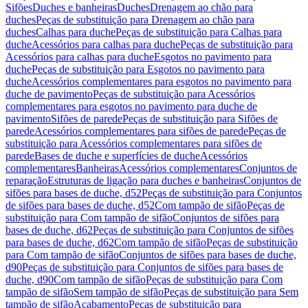
Sifões
Duches e banheiras
Duches
Drenagem ao chão para
duches
Peças de substituição para Drenagem ao chão para
duches
Calhas para duche
Peças de substituição para Calhas para
duche
Acessórios para calhas para duche
Peças de substituição para
Acessórios para calhas para duche
Esgotos no pavimento para
duche
Peças de substituição para Esgotos no pavimento para
duche
Acessórios complementares para esgotos no pavimento para
duche de pavimento
Peças de substituição para Acessórios
complementares para esgotos no pavimento para duche de
pavimento
Sifões de parede
Peças de substituição para Sifões de
parede
Acessórios complementares para sifões de parede
Peças de
substituição para Acessórios complementares para sifões de
parede
Bases de duche e superfícies de duche
Acessórios
complementares
Banheiras
Acessórios complementares
Conjuntos de
reparação
Estruturas de ligação para duches e banheiras
Conjuntos de
sifões para bases de duche, d52
Peças de substituição para Conjuntos
de sifões para bases de duche, d52
Com tampão de sifão
Peças de
substituição para Com tampão de sifão
Conjuntos de sifões para
bases de duche, d62
Peças de substituição para Conjuntos de sifões
para bases de duche, d62
Com tampão de sifão
Peças de substituição
para Com tampão de sifão
Conjuntos de sifões para bases de duche,
d90
Peças de substituição para Conjuntos de sifões para bases de
duche, d90
Com tampão de sifão
Peças de substituição para Com
tampão de sifão
Sem tampão de sifão
Peças de substituição para Sem
tampão de sifão
Acabamento
Peças de substituição para