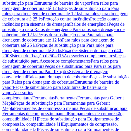
substituição para Estruturas de barreira de vapor
Para ralos para
drenagem de cobertura até 12 l/s
Peças de substituição para Para
ralos para drenagem de cobertura até 12 l/s
Para ralos para drenagem
de cobertura até 25 l/s
Proteção contra incêndios
Proteção contra
incêndios para sistemas de drenagem
Ralos de emergência
Peças de
substituição para Ralos de emergência
Para ralos para drenagem de
cobertura até 12 l/s
Peças de substituição para Para ralos para
drenagem de cobertura até 12 l/s
Para ralos para drenagem de
cobertura até 25 l/s
Peças de substituição para Para ralos para
drenagem de cobertura até 25 l/s
Fixações
Sistema de fixação d40–
200
Sistema de fixação d250–315
Acessórios complementares
Peças
de substituição para Acessórios complementares
Para ralos para
drenagem de cobertura
Peças de substituição para Para ralos para
drenagem de cobertura
Para fixações
Sistema de drenagem
convencional
Ralos para drenagem de cobertura
Peças de substituição
para Ralos para drenagem de cobertura
Estruturas de barreira de
vapor
Peças de substituição para Estruturas de barreira de
vapor
Acessórios
complementares
Ferramentas
Ferramentas
Ferramentas para Geberit
Mepla
Peças de substituição para Ferramentas para Geberit
Mepla
Ferramentas de compressão manual
Peças de substituição para
Ferramentas de compressão manual
Equipamentos de compressão,
compatibilidade [1]
Peças de substituição para Equipamentos de
compressão, compatibilidade [1]
Equipamentos de compressão,
compatibilidade [2]
Peças de substituição para Equipamentos de