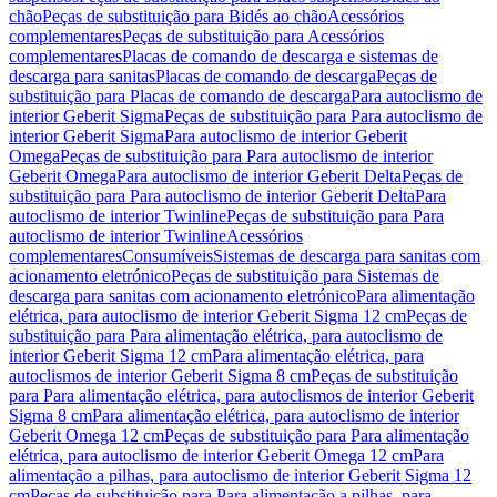
chão
Peças de substituição para Bidés ao chão
Acessórios
complementares
Peças de substituição para Acessórios
complementares
Placas de comando de descarga e sistemas de
descarga para sanitas
Placas de comando de descarga
Peças de
substituição para Placas de comando de descarga
Para autoclismo de
interior Geberit Sigma
Peças de substituição para Para autoclismo de
interior Geberit Sigma
Para autoclismo de interior Geberit
Omega
Peças de substituição para Para autoclismo de interior
Geberit Omega
Para autoclismo de interior Geberit Delta
Peças de
substituição para Para autoclismo de interior Geberit Delta
Para
autoclismo de interior Twinline
Peças de substituição para Para
autoclismo de interior Twinline
Acessórios
complementares
Consumíveis
Sistemas de descarga para sanitas com
acionamento eletrónico
Peças de substituição para Sistemas de
descarga para sanitas com acionamento eletrónico
Para alimentação
elétrica, para autoclismo de interior Geberit Sigma 12 cm
Peças de
substituição para Para alimentação elétrica, para autoclismo de
interior Geberit Sigma 12 cm
Para alimentação elétrica, para
autoclismos de interior Geberit Sigma 8 cm
Peças de substituição
para Para alimentação elétrica, para autoclismos de interior Geberit
Sigma 8 cm
Para alimentação elétrica, para autoclismo de interior
Geberit Omega 12 cm
Peças de substituição para Para alimentação
elétrica, para autoclismo de interior Geberit Omega 12 cm
Para
alimentação a pilhas, para autoclismo de interior Geberit Sigma 12
cm
Peças de substituição para Para alimentação a pilhas, para