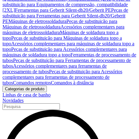
substituição para Equipamentos de compressão, compatibilidade
[2XL]
Ferramentas para Geberit Silent-db20/Geberit PE
Peças de
substituição para Ferramentas para Geberit Silent-db20/Geberit
PE
Máquinas de eletrossoldadura
Peças de substituição para
Máquinas de eletrossoldadura
Acessórios complementares para
máquinas de eletrossoldadura
Máquinas de soldadura topo a
topo
Peças de substituição para Máquinas de soldadura topo a
topo
Acessórios complementares para máquinas de soldadura topo a
topo
Peças de substituição para Acessórios complementares para
máquinas de soldadura topo a topo
Ferramentas de processamento de
tubos
Peças de substituição para Ferramentas de processamento de
tubos
Acessórios complementares para ferramentas de
processamento de tubos
Peças de substituição para Acessórios
complementares para ferramentas de processamento de
tubos
Comandos remotos
Comandos à distância
Categorias de produto
Linhas de casa de banho
Novidades