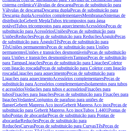
cisterna cerâmica
Válvulas de descarga
Peças de substituição para
Válvulas de descarga
Descarga dupla
Peças de substituição para
Descarga dupla
Acessórios complementares
Membranas
Sistemas de
distribuição
Geberit Mepla
Tubos tricompostos para água
potável
Tubos tricompostos para aquecimento
Acessórios
Peças de
substituição para Acessórios
Uniões
Peças de substituição para
Uniões
Reduções
Peças de substituição para Reduções
Ângulo
Peças
de substituição para Ângulo
Tês
Peças de substituição para
Tês
Uniões permanentes
Peças de substituição para Uniões
permanentes
Uniões e transições desmontáveis
Peças de substituição
para Uniões e transições desmontáveis
Tampas
Peças de substituição
para Tampas
Ligações
Peças de substituição para Ligações
Coletor
com ligação roscada
Peças de substituição para Coletor com ligação
roscada
Ligações para aquecimento
Peças de substituição para
Ligações para aquecimento
Acessórios complementares
Peças de
substituição para Acessórios complementares
Isolamentos para tubos
e acessórios
Vedações para tubos e acessórios
Fixações para
tubos
Fixações para ligações
Peças de substituição para Fixações para
ligações
Vedantes
Conjuntos de parafuso para uniões de
flange
Geberit Mapress Aço inox
Geberit Mapress Aço inox
Peças de
substituição para Geberit Mapress Aço inox
Tubos 1.4401
Pontas de
tubo
Pontas de abocardar
Peças de substituição para Pontas de
abocardar
Reduções
Peças de substituição para
Reduções
Curvas
Peças de substituição para Curvas
Tês
Peças de