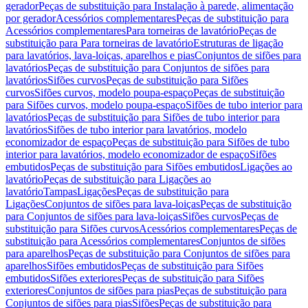
gerador
Peças de substituição para Instalação à parede, alimentação
por gerador
Acessórios complementares
Peças de substituição para
Acessórios complementares
Para torneiras de lavatório
Peças de
substituição para Para torneiras de lavatório
Estruturas de ligação
para lavatórios, lava-loiças, aparelhos e pias
Conjuntos de sifões para
lavatórios
Peças de substituição para Conjuntos de sifões para
lavatórios
Sifões curvos
Peças de substituição para Sifões
curvos
Sifões curvos, modelo poupa-espaço
Peças de substituição
para Sifões curvos, modelo poupa-espaço
Sifões de tubo interior para
lavatórios
Peças de substituição para Sifões de tubo interior para
lavatórios
Sifões de tubo interior para lavatórios, modelo
economizador de espaço
Peças de substituição para Sifões de tubo
interior para lavatórios, modelo economizador de espaço
Sifões
embutidos
Peças de substituição para Sifões embutidos
Ligações ao
lavatório
Peças de substituição para Ligações ao
lavatório
Tampas
Ligações
Peças de substituição para
Ligações
Conjuntos de sifões para lava-loiças
Peças de substituição
para Conjuntos de sifões para lava-loiças
Sifões curvos
Peças de
substituição para Sifões curvos
Acessórios complementares
Peças de
substituição para Acessórios complementares
Conjuntos de sifões
para aparelhos
Peças de substituição para Conjuntos de sifões para
aparelhos
Sifões embutidos
Peças de substituição para Sifões
embutidos
Sifões exteriores
Peças de substituição para Sifões
exteriores
Conjuntos de sifões para pias
Peças de substituição para
Conjuntos de sifões para pias
Sifões
Peças de substituição para