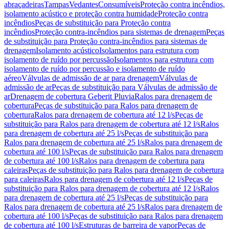
abraçadeiras
Tampas
Vedantes
Consumíveis
Proteção contra incêndios,
isolamento acústico e proteção contra humidade
Proteção contra
incêndios
Peças de substituição para Proteção contra
incêndios
Proteção contra-incêndios para sistemas de drenagem
Peças
de substituição para Proteção contra-incêndios para sistemas de
drenagem
Isolamento acústico
Isolamentos para estrutura com
isolamento de ruído por percussão
Isolamentos para estrutura com
isolamento de ruído por percussão e isolamento de ruído
aéreo
Válvulas de admissão de ar para drenagem
Válvulas de
admissão de ar
Peças de substituição para Válvulas de admissão de
ar
Drenagem de cobertura Geberit Pluvia
Ralos para drenagem de
cobertura
Peças de substituição para Ralos para drenagem de
cobertura
Ralos para drenagem de cobertura até 12 l/s
Peças de
substituição para Ralos para drenagem de cobertura até 12 l/s
Ralos
para drenagem de cobertura até 25 l/s
Peças de substituição para
Ralos para drenagem de cobertura até 25 l/s
Ralos para drenagem de
cobertura até 100 l/s
Peças de substituição para Ralos para drenagem
de cobertura até 100 l/s
Ralos para drenagem de cobertura para
caleiras
Peças de substituição para Ralos para drenagem de cobertura
para caleiras
Ralos para drenagem de cobertura até 12 l/s
Peças de
substituição para Ralos para drenagem de cobertura até 12 l/s
Ralos
para drenagem de cobertura até 25 l/s
Peças de substituição para
Ralos para drenagem de cobertura até 25 l/s
Ralos para drenagem de
cobertura até 100 l/s
Peças de substituição para Ralos para drenagem
de cobertura até 100 l/s
Estruturas de barreira de vapor
Peças de