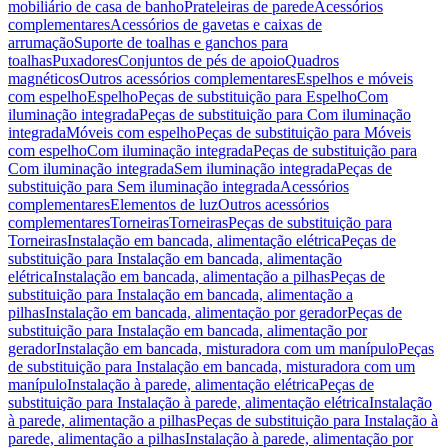
mobiliário de casa de banho
Prateleiras de parede
Acessórios
complementares
Acessórios de gavetas e caixas de
arrumação
Suporte de toalhas e ganchos para
toalhas
Puxadores
Conjuntos de pés de apoio
Quadros
magnéticos
Outros acessórios complementares
Espelhos e móveis
com espelho
Espelho
Peças de substituição para Espelho
Com
iluminação integrada
Peças de substituição para Com iluminação
integrada
Móveis com espelho
Peças de substituição para Móveis
com espelho
Com iluminação integrada
Peças de substituição para
Com iluminação integrada
Sem iluminação integrada
Peças de
substituição para Sem iluminação integrada
Acessórios
complementares
Elementos de luz
Outros acessórios
complementares
Torneiras
Torneiras
Peças de substituição para
Torneiras
Instalação em bancada, alimentação elétrica
Peças de
substituição para Instalação em bancada, alimentação
elétrica
Instalação em bancada, alimentação a pilhas
Peças de
substituição para Instalação em bancada, alimentação a
pilhas
Instalação em bancada, alimentação por gerador
Peças de
substituição para Instalação em bancada, alimentação por
gerador
Instalação em bancada, misturadora com um manípulo
Peças
de substituição para Instalação em bancada, misturadora com um
manípulo
Instalação à parede, alimentação elétrica
Peças de
substituição para Instalação à parede, alimentação elétrica
Instalação
à parede, alimentação a pilhas
Peças de substituição para Instalação à
parede, alimentação a pilhas
Instalação à parede, alimentação por