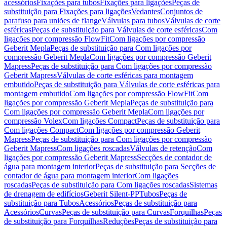
acessórios
Fixações para tubos
Fixações para ligações
Peças de
substituição para Fixações para ligações
Vedantes
Conjuntos de
parafuso para uniões de flange
Válvulas para tubos
Válvulas de corte
esféricas
Peças de substituição para Válvulas de corte esféricas
Com
ligações por compressão FlowFit
Com ligações por compressão
Geberit Mepla
Peças de substituição para Com ligações por
compressão Geberit Mepla
Com ligações por compressão Geberit
Mapress
Peças de substituição para Com ligações por compressão
Geberit Mapress
Válvulas de corte esféricas para montagem
embutido
Peças de substituição para Válvulas de corte esféricas para
montagem embutido
Com ligações por compressão FlowFit
Com
ligações por compressão Geberit Mepla
Peças de substituição para
Com ligações por compressão Geberit Mepla
Com ligações por
compressão Volex
Com ligações Compact
Peças de substituição para
Com ligações Compact
Com ligações por compressão Geberit
Mapress
Peças de substituição para Com ligações por compressão
Geberit Mapress
Com ligações roscadas
Válvulas de retenção
Com
ligações por compressão Geberit Mapress
Secções de contador de
água para montagem interior
Peças de substituição para Secções de
contador de água para montagem interior
Com ligações
roscadas
Peças de substituição para Com ligações roscadas
Sistemas
de drenagem de edifícios
Geberit Silent-PP
Tubos
Peças de
substituição para Tubos
Acessórios
Peças de substituição para
Acessórios
Curvas
Peças de substituição para Curvas
Forquilhas
Peças
de substituição para Forquilhas
Reduções
Peças de substituição para