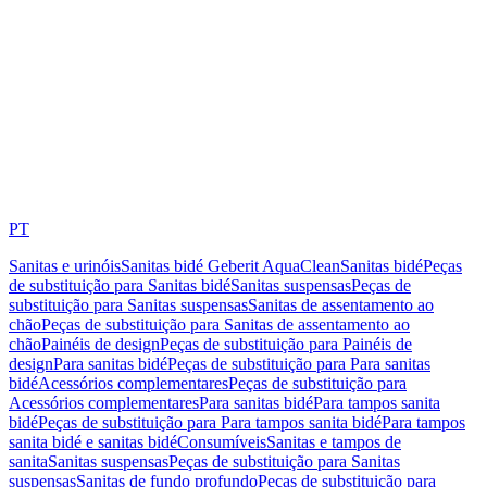
PT
Sanitas e urinóis
Sanitas bidé Geberit AquaClean
Sanitas bidé
Peças
de substituição para Sanitas bidé
Sanitas suspensas
Peças de
substituição para Sanitas suspensas
Sanitas de assentamento ao
chão
Peças de substituição para Sanitas de assentamento ao
chão
Painéis de design
Peças de substituição para Painéis de
design
Para sanitas bidé
Peças de substituição para Para sanitas
bidé
Acessórios complementares
Peças de substituição para
Acessórios complementares
Para sanitas bidé
Para tampos sanita
bidé
Peças de substituição para Para tampos sanita bidé
Para tampos
sanita bidé e sanitas bidé
Consumíveis
Sanitas e tampos de
sanita
Sanitas suspensas
Peças de substituição para Sanitas
suspensas
Sanitas de fundo profundo
Peças de substituição para