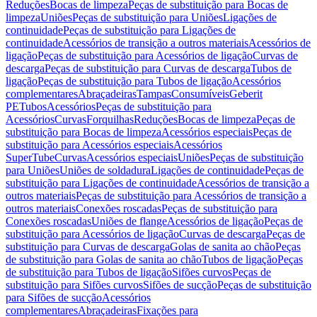
Reduções
Bocas de limpeza
Peças de substituição para Bocas de
limpeza
Uniões
Peças de substituição para Uniões
Ligações de
continuidade
Peças de substituição para Ligações de
continuidade
Acessórios de transição a outros materiais
Acessórios de
ligação
Peças de substituição para Acessórios de ligação
Curvas de
descarga
Peças de substituição para Curvas de descarga
Tubos de
ligação
Peças de substituição para Tubos de ligação
Acessórios
complementares
Abraçadeiras
Tampas
Consumíveis
Geberit
PE
Tubos
Acessórios
Peças de substituição para
Acessórios
Curvas
Forquilhas
Reduções
Bocas de limpeza
Peças de
substituição para Bocas de limpeza
Acessórios especiais
Peças de
substituição para Acessórios especiais
Acessórios
SuperTube
Curvas
Acessórios especiais
Uniões
Peças de substituição
para Uniões
Uniões de soldadura
Ligações de continuidade
Peças de
substituição para Ligações de continuidade
Acessórios de transição a
outros materiais
Peças de substituição para Acessórios de transição a
outros materiais
Conexões roscadas
Peças de substituição para
Conexões roscadas
Uniões de flange
Acessórios de ligação
Peças de
substituição para Acessórios de ligação
Curvas de descarga
Peças de
substituição para Curvas de descarga
Golas de sanita ao chão
Peças
de substituição para Golas de sanita ao chão
Tubos de ligação
Peças
de substituição para Tubos de ligação
Sifões curvos
Peças de
substituição para Sifões curvos
Sifões de sucção
Peças de substituição
para Sifões de sucção
Acessórios
complementares
Abraçadeiras
Fixações para