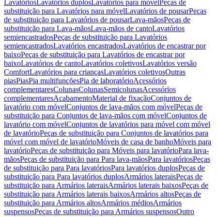
Lavatórios
Lavatórios duplos
Lavatórios para móvel
Peças de
substituição para Lavatórios para móvel
Lavatórios de pousar
Peças
de substituição para Lavatórios de pousar
Lava-mãos
Peças de
substituição para Lava-mãos
Lava-mãos de canto
Lavatórios
semiencastrados
Peças de substituição para Lavatórios
semiencastrados
Lavatórios encastrados
Lavatórios de encastrar por
baixo
Peças de substituição para Lavatórios de encastrar por
baixo
Lavatórios de canto
Lavatórios coletivos
Lavatórios versão
Comfort
Lavatórios para crianças
Lavatórios coletivos
Outras
pias
Pias
Pia multifunções
Pia de laboratório
Acessórios
complementares
Colunas
Colunas
Semicolunas
Acessórios
complementares
Acabamento
Material de fixação
Conjuntos de
lavatório com móvel
Conjuntos de lava-mãos com móvel
Peças de
substituição para Conjuntos de lava-mãos com móvel
Conjuntos de
lavatório com móvel
Conjuntos de lavatórios para móvel com móvel
de lavatório
Peças de substituição para Conjuntos de lavatórios para
móvel com móvel de lavatório
Móveis de casa de banho
Móveis para
lavatório
Peças de substituição para Móveis para lavatório
Para lava-
mãos
Peças de substituição para Para lava-mãos
Para lavatórios
Peças
de substituição para Para lavatórios
Para lavatórios duplos
Peças de
substituição para Para lavatórios duplos
Armários laterais
Peças de
substituição para Armários laterais
Armários laterais baixos
Peças de
substituição para Armários laterais baixos
Armários altos
Peças de
substituição para Armários altos
Armários médios
Armários
suspensos
Peças de substituição para Armários suspensos
Outro