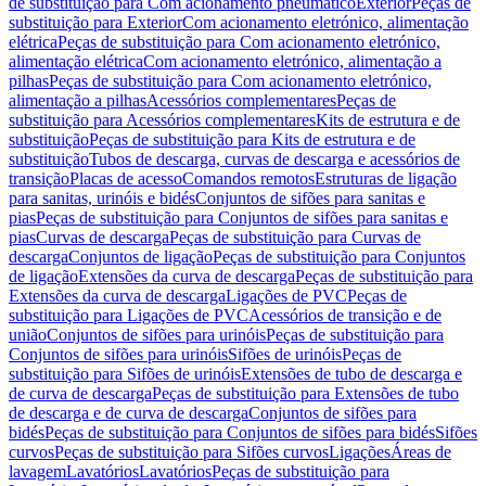
de substituição para Com acionamento pneumático
Exterior
Peças de
substituição para Exterior
Com acionamento eletrónico, alimentação
elétrica
Peças de substituição para Com acionamento eletrónico,
alimentação elétrica
Com acionamento eletrónico, alimentação a
pilhas
Peças de substituição para Com acionamento eletrónico,
alimentação a pilhas
Acessórios complementares
Peças de
substituição para Acessórios complementares
Kits de estrutura e de
substituição
Peças de substituição para Kits de estrutura e de
substituição
Tubos de descarga, curvas de descarga e acessórios de
transição
Placas de acesso
Comandos remotos
Estruturas de ligação
para sanitas, urinóis e bidés
Conjuntos de sifões para sanitas e
pias
Peças de substituição para Conjuntos de sifões para sanitas e
pias
Curvas de descarga
Peças de substituição para Curvas de
descarga
Conjuntos de ligação
Peças de substituição para Conjuntos
de ligação
Extensões da curva de descarga
Peças de substituição para
Extensões da curva de descarga
Ligações de PVC
Peças de
substituição para Ligações de PVC
Acessórios de transição e de
união
Conjuntos de sifões para urinóis
Peças de substituição para
Conjuntos de sifões para urinóis
Sifões de urinóis
Peças de
substituição para Sifões de urinóis
Extensões de tubo de descarga e
de curva de descarga
Peças de substituição para Extensões de tubo
de descarga e de curva de descarga
Conjuntos de sifões para
bidés
Peças de substituição para Conjuntos de sifões para bidés
Sifões
curvos
Peças de substituição para Sifões curvos
Ligações
Áreas de
lavagem
Lavatórios
Lavatórios
Peças de substituição para