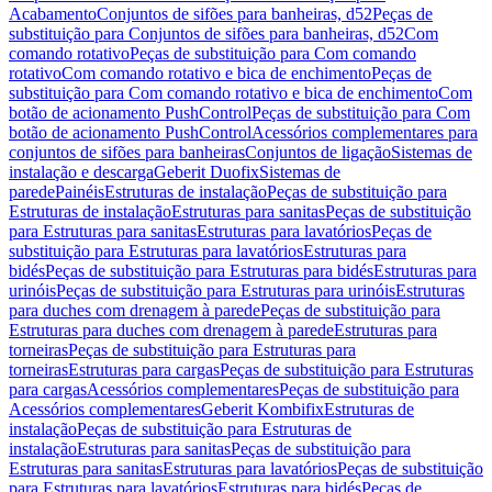
Acabamento
Conjuntos de sifões para banheiras, d52
Peças de
substituição para Conjuntos de sifões para banheiras, d52
Com
comando rotativo
Peças de substituição para Com comando
rotativo
Com comando rotativo e bica de enchimento
Peças de
substituição para Com comando rotativo e bica de enchimento
Com
botão de acionamento PushControl
Peças de substituição para Com
botão de acionamento PushControl
Acessórios complementares para
conjuntos de sifões para banheiras
Conjuntos de ligação
Sistemas de
instalação e descarga
Geberit Duofix
Sistemas de
parede
Painéis
Estruturas de instalação
Peças de substituição para
Estruturas de instalação
Estruturas para sanitas
Peças de substituição
para Estruturas para sanitas
Estruturas para lavatórios
Peças de
substituição para Estruturas para lavatórios
Estruturas para
bidés
Peças de substituição para Estruturas para bidés
Estruturas para
urinóis
Peças de substituição para Estruturas para urinóis
Estruturas
para duches com drenagem à parede
Peças de substituição para
Estruturas para duches com drenagem à parede
Estruturas para
torneiras
Peças de substituição para Estruturas para
torneiras
Estruturas para cargas
Peças de substituição para Estruturas
para cargas
Acessórios complementares
Peças de substituição para
Acessórios complementares
Geberit Kombifix
Estruturas de
instalação
Peças de substituição para Estruturas de
instalação
Estruturas para sanitas
Peças de substituição para
Estruturas para sanitas
Estruturas para lavatórios
Peças de substituição
para Estruturas para lavatórios
Estruturas para bidés
Peças de