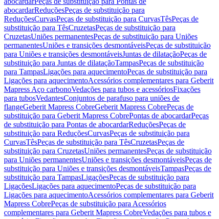
abocardar
Peças de substituição para Pontas de
abocardar
Reduções
Peças de substituição para
Reduções
Curvas
Peças de substituição para Curvas
Tês
Peças de
substituição para Tês
Cruzetas
Peças de substituição para
Cruzetas
Uniões permanentes
Peças de substituição para Uniões
permanentes
Uniões e transições desmontáveis
Peças de substituição
para Uniões e transições desmontáveis
Juntas de dilatação
Peças de
substituição para Juntas de dilatação
Tampas
Peças de substituição
para Tampas
Ligações para aquecimento
Peças de substituição para
Ligações para aquecimento
Acessórios complementares para Geberit
Mapress Aço carbono
Vedações para tubos e acessórios
Fixações
para tubos
Vedantes
Conjuntos de parafuso para uniões de
flange
Geberit Mapress Cobre
Geberit Mapress Cobre
Peças de
substituição para Geberit Mapress Cobre
Pontas de abocardar
Peças
de substituição para Pontas de abocardar
Reduções
Peças de
substituição para Reduções
Curvas
Peças de substituição para
Curvas
Tês
Peças de substituição para Tês
Cruzetas
Peças de
substituição para Cruzetas
Uniões permanentes
Peças de substituição
para Uniões permanentes
Uniões e transições desmontáveis
Peças de
substituição para Uniões e transições desmontáveis
Tampas
Peças de
substituição para Tampas
Ligações
Peças de substituição para
Ligações
Ligações para aquecimento
Peças de substituição para
Ligações para aquecimento
Acessórios complementares para Geberit
Mapress Cobre
Peças de substituição para Acessórios
complementares para Geberit Mapress Cobre
Vedações para tubos e