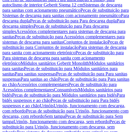
autoclismo de interior Geberit Sigma 12 cm
Sistemas de descarga
para sanitas com acionamento pneumático
Peças de substituição para
Sistemas de descarga para sanitas com acionamento pneumático
Para
descarga dupla
Peças de substituição para Para descarga dupla
Para
descarga simples
Peças de substituição para Para descarga
simples
Acessórios complementares para sistemas de descarga para
sanitas
Peças de substituição para Acessórios complementares para
sistemas de descarga para sanitas
Conjuntos de instalação
Peças de
substituição para Conjuntos de instalação
Para sistemas de descarga
para sanita com acionamento eletrónico
Peças de substituição para
Para sistemas de descarga para sanita com acionamento
eletrónico
Módulos sanitários Geberit Monolith
Módulos sanitários
para sanitas
Peças de substituição para Módulos sanitários para
sanitas
Para sanitas suspensas
Peças de substituição para Para sanitas
suspensas
Para sanitas ao chão
Peças de substituição para Para sanitas
ao chão
Acessórios complementares
Peças de substituição para
Acessórios complementares
Consumíveis
Módulos sanitários para
bidés
Peças de substituição para Módulos sanitários para bidés
Para
bidés suspensos e ao chão
Peças de substituição para Para bidés
suspensos e ao chão
Urinóis
Urinóis, funcionamento com descarga,
com rebordo
Peças de substituição para Urinóis, funcionamento com
descarga, com rebordo
Sem tampa
Peças de substituição para Sem
tampa
Urinóis, funcionamento com descarga, sem rebordo
Peças de
substituição para Urinóis, funcionamento com descarga, sem