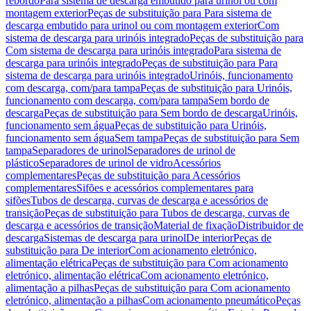
rebordo
Para sistema de descarga embutido para urinol ou com
montagem exterior
Peças de substituição para Para sistema de
descarga embutido para urinol ou com montagem exterior
Com
sistema de descarga para urinóis integrado
Peças de substituição para
Com sistema de descarga para urinóis integrado
Para sistema de
descarga para urinóis integrado
Peças de substituição para Para
sistema de descarga para urinóis integrado
Urinóis, funcionamento
com descarga, com/para tampa
Peças de substituição para Urinóis,
funcionamento com descarga, com/para tampa
Sem bordo de
descarga
Peças de substituição para Sem bordo de descarga
Urinóis,
funcionamento sem água
Peças de substituição para Urinóis,
funcionamento sem água
Sem tampa
Peças de substituição para Sem
tampa
Separadores de urinol
Separadores de urinol de
plástico
Separadores de urinol de vidro
Acessórios
complementares
Peças de substituição para Acessórios
complementares
Sifões e acessórios complementares para
sifões
Tubos de descarga, curvas de descarga e acessórios de
transição
Peças de substituição para Tubos de descarga, curvas de
descarga e acessórios de transição
Material de fixação
Distribuidor de
descarga
Sistemas de descarga para urinol
De interior
Peças de
substituição para De interior
Com acionamento eletrónico,
alimentação elétrica
Peças de substituição para Com acionamento
eletrónico, alimentação elétrica
Com acionamento eletrónico,
alimentação a pilhas
Peças de substituição para Com acionamento
eletrónico, alimentação a pilhas
Com acionamento pneumático
Peças