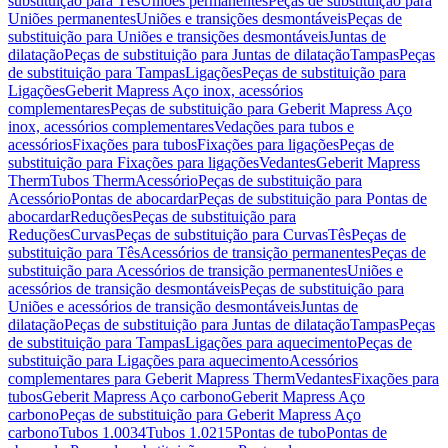
substituição para Tês
Uniões permanentes
Peças de substituição para
Uniões permanentes
Uniões e transições desmontáveis
Peças de
substituição para Uniões e transições desmontáveis
Juntas de
dilatação
Peças de substituição para Juntas de dilatação
Tampas
Peças
de substituição para Tampas
Ligações
Peças de substituição para
Ligações
Geberit Mapress Aço inox, acessórios
complementares
Peças de substituição para Geberit Mapress Aço
inox, acessórios complementares
Vedações para tubos e
acessórios
Fixações para tubos
Fixações para ligações
Peças de
substituição para Fixações para ligações
Vedantes
Geberit Mapress
Therm
Tubos Therm
Acessório
Peças de substituição para
Acessório
Pontas de abocardar
Peças de substituição para Pontas de
abocardar
Reduções
Peças de substituição para
Reduções
Curvas
Peças de substituição para Curvas
Tês
Peças de
substituição para Tês
Acessórios de transição permanentes
Peças de
substituição para Acessórios de transição permanentes
Uniões e
acessórios de transição desmontáveis
Peças de substituição para
Uniões e acessórios de transição desmontáveis
Juntas de
dilatação
Peças de substituição para Juntas de dilatação
Tampas
Peças
de substituição para Tampas
Ligações para aquecimento
Peças de
substituição para Ligações para aquecimento
Acessórios
complementares para Geberit Mapress Therm
Vedantes
Fixações para
tubos
Geberit Mapress Aço carbono
Geberit Mapress Aço
carbono
Peças de substituição para Geberit Mapress Aço
carbono
Tubos 1.0034
Tubos 1.0215
Pontas de tubo
Pontas de