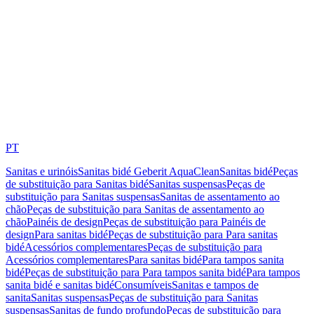
PT
Sanitas e urinóis
Sanitas bidé Geberit AquaClean
Sanitas bidé
Peças
de substituição para Sanitas bidé
Sanitas suspensas
Peças de
substituição para Sanitas suspensas
Sanitas de assentamento ao
chão
Peças de substituição para Sanitas de assentamento ao
chão
Painéis de design
Peças de substituição para Painéis de
design
Para sanitas bidé
Peças de substituição para Para sanitas
bidé
Acessórios complementares
Peças de substituição para
Acessórios complementares
Para sanitas bidé
Para tampos sanita
bidé
Peças de substituição para Para tampos sanita bidé
Para tampos
sanita bidé e sanitas bidé
Consumíveis
Sanitas e tampos de
sanita
Sanitas suspensas
Peças de substituição para Sanitas
suspensas
Sanitas de fundo profundo
Peças de substituição para