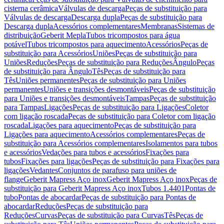
cisterna cerâmica
Válvulas de descarga
Peças de substituição para
Válvulas de descarga
Descarga dupla
Peças de substituição para
Descarga dupla
Acessórios complementares
Membranas
Sistemas de
distribuição
Geberit Mepla
Tubos tricompostos para água
potável
Tubos tricompostos para aquecimento
Acessórios
Peças de
substituição para Acessórios
Uniões
Peças de substituição para
Uniões
Reduções
Peças de substituição para Reduções
Ângulo
Peças
de substituição para Ângulo
Tês
Peças de substituição para
Tês
Uniões permanentes
Peças de substituição para Uniões
permanentes
Uniões e transições desmontáveis
Peças de substituição
para Uniões e transições desmontáveis
Tampas
Peças de substituição
para Tampas
Ligações
Peças de substituição para Ligações
Coletor
com ligação roscada
Peças de substituição para Coletor com ligação
roscada
Ligações para aquecimento
Peças de substituição para
Ligações para aquecimento
Acessórios complementares
Peças de
substituição para Acessórios complementares
Isolamentos para tubos
e acessórios
Vedações para tubos e acessórios
Fixações para
tubos
Fixações para ligações
Peças de substituição para Fixações para
ligações
Vedantes
Conjuntos de parafuso para uniões de
flange
Geberit Mapress Aço inox
Geberit Mapress Aço inox
Peças de
substituição para Geberit Mapress Aço inox
Tubos 1.4401
Pontas de
tubo
Pontas de abocardar
Peças de substituição para Pontas de
abocardar
Reduções
Peças de substituição para
Reduções
Curvas
Peças de substituição para Curvas
Tês
Peças de