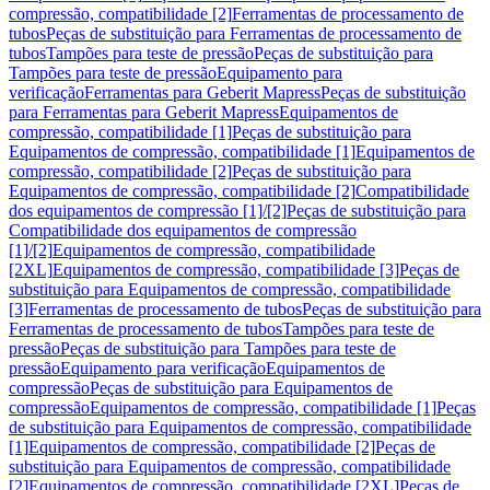
compressão, compatibilidade [2]
Ferramentas de processamento de
tubos
Peças de substituição para Ferramentas de processamento de
tubos
Tampões para teste de pressão
Peças de substituição para
Tampões para teste de pressão
Equipamento para
verificação
Ferramentas para Geberit Mapress
Peças de substituição
para Ferramentas para Geberit Mapress
Equipamentos de
compressão, compatibilidade [1]
Peças de substituição para
Equipamentos de compressão, compatibilidade [1]
Equipamentos de
compressão, compatibilidade [2]
Peças de substituição para
Equipamentos de compressão, compatibilidade [2]
Compatibilidade
dos equipamentos de compressão [1]/[2]
Peças de substituição para
Compatibilidade dos equipamentos de compressão
[1]/[2]
Equipamentos de compressão, compatibilidade
[2XL]
Equipamentos de compressão, compatibilidade [3]
Peças de
substituição para Equipamentos de compressão, compatibilidade
[3]
Ferramentas de processamento de tubos
Peças de substituição para
Ferramentas de processamento de tubos
Tampões para teste de
pressão
Peças de substituição para Tampões para teste de
pressão
Equipamento para verificação
Equipamentos de
compressão
Peças de substituição para Equipamentos de
compressão
Equipamentos de compressão, compatibilidade [1]
Peças
de substituição para Equipamentos de compressão, compatibilidade
[1]
Equipamentos de compressão, compatibilidade [2]
Peças de
substituição para Equipamentos de compressão, compatibilidade
[2]
Equipamentos de compressão, compatibilidade [2XL]
Peças de