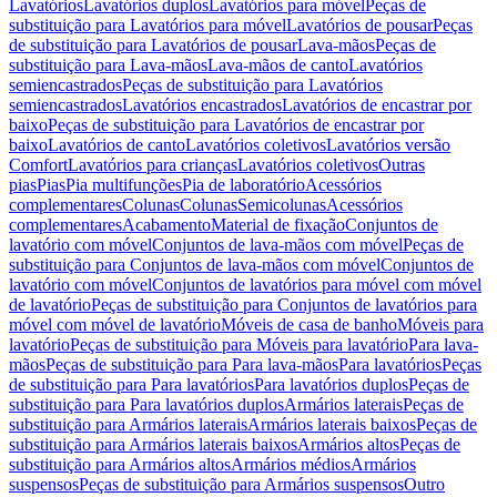
Lavatórios
Lavatórios duplos
Lavatórios para móvel
Peças de
substituição para Lavatórios para móvel
Lavatórios de pousar
Peças
de substituição para Lavatórios de pousar
Lava-mãos
Peças de
substituição para Lava-mãos
Lava-mãos de canto
Lavatórios
semiencastrados
Peças de substituição para Lavatórios
semiencastrados
Lavatórios encastrados
Lavatórios de encastrar por
baixo
Peças de substituição para Lavatórios de encastrar por
baixo
Lavatórios de canto
Lavatórios coletivos
Lavatórios versão
Comfort
Lavatórios para crianças
Lavatórios coletivos
Outras
pias
Pias
Pia multifunções
Pia de laboratório
Acessórios
complementares
Colunas
Colunas
Semicolunas
Acessórios
complementares
Acabamento
Material de fixação
Conjuntos de
lavatório com móvel
Conjuntos de lava-mãos com móvel
Peças de
substituição para Conjuntos de lava-mãos com móvel
Conjuntos de
lavatório com móvel
Conjuntos de lavatórios para móvel com móvel
de lavatório
Peças de substituição para Conjuntos de lavatórios para
móvel com móvel de lavatório
Móveis de casa de banho
Móveis para
lavatório
Peças de substituição para Móveis para lavatório
Para lava-
mãos
Peças de substituição para Para lava-mãos
Para lavatórios
Peças
de substituição para Para lavatórios
Para lavatórios duplos
Peças de
substituição para Para lavatórios duplos
Armários laterais
Peças de
substituição para Armários laterais
Armários laterais baixos
Peças de
substituição para Armários laterais baixos
Armários altos
Peças de
substituição para Armários altos
Armários médios
Armários
suspensos
Peças de substituição para Armários suspensos
Outro