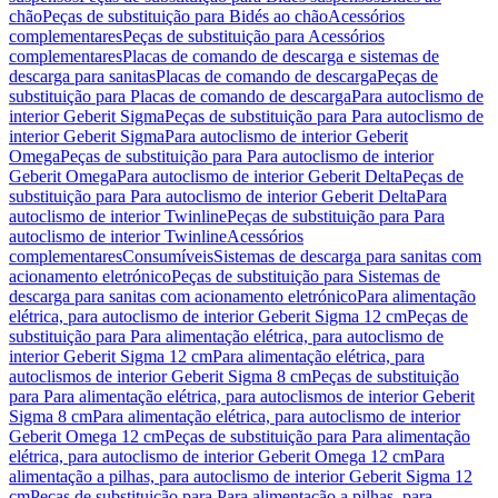
chão
Peças de substituição para Bidés ao chão
Acessórios
complementares
Peças de substituição para Acessórios
complementares
Placas de comando de descarga e sistemas de
descarga para sanitas
Placas de comando de descarga
Peças de
substituição para Placas de comando de descarga
Para autoclismo de
interior Geberit Sigma
Peças de substituição para Para autoclismo de
interior Geberit Sigma
Para autoclismo de interior Geberit
Omega
Peças de substituição para Para autoclismo de interior
Geberit Omega
Para autoclismo de interior Geberit Delta
Peças de
substituição para Para autoclismo de interior Geberit Delta
Para
autoclismo de interior Twinline
Peças de substituição para Para
autoclismo de interior Twinline
Acessórios
complementares
Consumíveis
Sistemas de descarga para sanitas com
acionamento eletrónico
Peças de substituição para Sistemas de
descarga para sanitas com acionamento eletrónico
Para alimentação
elétrica, para autoclismo de interior Geberit Sigma 12 cm
Peças de
substituição para Para alimentação elétrica, para autoclismo de
interior Geberit Sigma 12 cm
Para alimentação elétrica, para
autoclismos de interior Geberit Sigma 8 cm
Peças de substituição
para Para alimentação elétrica, para autoclismos de interior Geberit
Sigma 8 cm
Para alimentação elétrica, para autoclismo de interior
Geberit Omega 12 cm
Peças de substituição para Para alimentação
elétrica, para autoclismo de interior Geberit Omega 12 cm
Para
alimentação a pilhas, para autoclismo de interior Geberit Sigma 12
cm
Peças de substituição para Para alimentação a pilhas, para