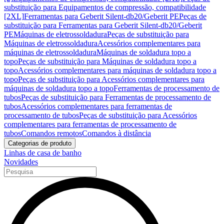
substituição para Equipamentos de compressão, compatibilidade
[2XL]
Ferramentas para Geberit Silent-db20/Geberit PE
Peças de
substituição para Ferramentas para Geberit Silent-db20/Geberit
PE
Máquinas de eletrossoldadura
Peças de substituição para
Máquinas de eletrossoldadura
Acessórios complementares para
máquinas de eletrossoldadura
Máquinas de soldadura topo a
topo
Peças de substituição para Máquinas de soldadura topo a
topo
Acessórios complementares para máquinas de soldadura topo a
topo
Peças de substituição para Acessórios complementares para
máquinas de soldadura topo a topo
Ferramentas de processamento de
tubos
Peças de substituição para Ferramentas de processamento de
tubos
Acessórios complementares para ferramentas de
processamento de tubos
Peças de substituição para Acessórios
complementares para ferramentas de processamento de
tubos
Comandos remotos
Comandos à distância
Categorias de produto
Linhas de casa de banho
Novidades