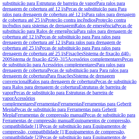
substituição para Estruturas de barreira de vapor
Para ralos para
drenagem de cobertura até 12 l/s
Peças de substituição para Para
ralos para drenagem de cobertura até 12 l/s
Para ralos para drenagem
de cobertura até 25 l/s
Proteção contra incêndios
Proteção contra
incêndios para sistemas de drenagem
Ralos de emergência
Peças de
substituição para Ralos de emergência
Para ralos para drenagem de
cobertura até 12 l/s
Peças de substituição para Para ralos para
drenagem de cobertura até 12 l/s
Para ralos para drenagem de
cobertura até 25 l/s
Peças de substituição para Para ralos para
drenagem de cobertura até 25 l/s
Fixações
Sistema de fixação d40–
200
Sistema de fixação d250–315
Acessórios complementares
Peças
de substituição para Acessórios complementares
Para ralos para
drenagem de cobertura
Peças de substituição para Para ralos para
drenagem de cobertura
Para fixações
Sistema de drenagem
convencional
Ralos para drenagem de cobertura
Peças de substituição
para Ralos para drenagem de cobertura
Estruturas de barreira de
vapor
Peças de substituição para Estruturas de barreira de
vapor
Acessórios
complementares
Ferramentas
Ferramentas
Ferramentas para Geberit
Mepla
Peças de substituição para Ferramentas para Geberit
Mepla
Ferramentas de compressão manual
Peças de substituição para
Ferramentas de compressão manual
Equipamentos de compressão,
compatibilidade [1]
Peças de substituição para Equipamentos de
compressão, compatibilidade [1]
Equipamentos de compressão,
compatibilidade [2]
Peças de substituição para Equipamentos de