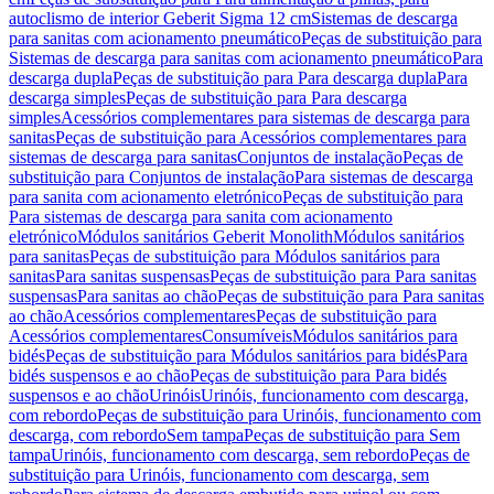
autoclismo de interior Geberit Sigma 12 cm
Sistemas de descarga
para sanitas com acionamento pneumático
Peças de substituição para
Sistemas de descarga para sanitas com acionamento pneumático
Para
descarga dupla
Peças de substituição para Para descarga dupla
Para
descarga simples
Peças de substituição para Para descarga
simples
Acessórios complementares para sistemas de descarga para
sanitas
Peças de substituição para Acessórios complementares para
sistemas de descarga para sanitas
Conjuntos de instalação
Peças de
substituição para Conjuntos de instalação
Para sistemas de descarga
para sanita com acionamento eletrónico
Peças de substituição para
Para sistemas de descarga para sanita com acionamento
eletrónico
Módulos sanitários Geberit Monolith
Módulos sanitários
para sanitas
Peças de substituição para Módulos sanitários para
sanitas
Para sanitas suspensas
Peças de substituição para Para sanitas
suspensas
Para sanitas ao chão
Peças de substituição para Para sanitas
ao chão
Acessórios complementares
Peças de substituição para
Acessórios complementares
Consumíveis
Módulos sanitários para
bidés
Peças de substituição para Módulos sanitários para bidés
Para
bidés suspensos e ao chão
Peças de substituição para Para bidés
suspensos e ao chão
Urinóis
Urinóis, funcionamento com descarga,
com rebordo
Peças de substituição para Urinóis, funcionamento com
descarga, com rebordo
Sem tampa
Peças de substituição para Sem
tampa
Urinóis, funcionamento com descarga, sem rebordo
Peças de
substituição para Urinóis, funcionamento com descarga, sem