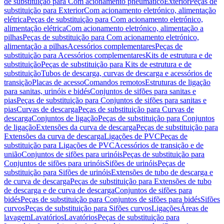
de substituição para Com acionamento pneumático
Exterior
Peças de
substituição para Exterior
Com acionamento eletrónico, alimentação
elétrica
Peças de substituição para Com acionamento eletrónico,
alimentação elétrica
Com acionamento eletrónico, alimentação a
pilhas
Peças de substituição para Com acionamento eletrónico,
alimentação a pilhas
Acessórios complementares
Peças de
substituição para Acessórios complementares
Kits de estrutura e de
substituição
Peças de substituição para Kits de estrutura e de
substituição
Tubos de descarga, curvas de descarga e acessórios de
transição
Placas de acesso
Comandos remotos
Estruturas de ligação
para sanitas, urinóis e bidés
Conjuntos de sifões para sanitas e
pias
Peças de substituição para Conjuntos de sifões para sanitas e
pias
Curvas de descarga
Peças de substituição para Curvas de
descarga
Conjuntos de ligação
Peças de substituição para Conjuntos
de ligação
Extensões da curva de descarga
Peças de substituição para
Extensões da curva de descarga
Ligações de PVC
Peças de
substituição para Ligações de PVC
Acessórios de transição e de
união
Conjuntos de sifões para urinóis
Peças de substituição para
Conjuntos de sifões para urinóis
Sifões de urinóis
Peças de
substituição para Sifões de urinóis
Extensões de tubo de descarga e
de curva de descarga
Peças de substituição para Extensões de tubo
de descarga e de curva de descarga
Conjuntos de sifões para
bidés
Peças de substituição para Conjuntos de sifões para bidés
Sifões
curvos
Peças de substituição para Sifões curvos
Ligações
Áreas de
lavagem
Lavatórios
Lavatórios
Peças de substituição para