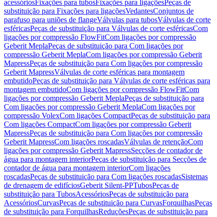
acessórios
Fixações para tubos
Fixações para ligações
Peças de
substituição para Fixações para ligações
Vedantes
Conjuntos de
parafuso para uniões de flange
Válvulas para tubos
Válvulas de corte
esféricas
Peças de substituição para Válvulas de corte esféricas
Com
ligações por compressão FlowFit
Com ligações por compressão
Geberit Mepla
Peças de substituição para Com ligações por
compressão Geberit Mepla
Com ligações por compressão Geberit
Mapress
Peças de substituição para Com ligações por compressão
Geberit Mapress
Válvulas de corte esféricas para montagem
embutido
Peças de substituição para Válvulas de corte esféricas para
montagem embutido
Com ligações por compressão FlowFit
Com
ligações por compressão Geberit Mepla
Peças de substituição para
Com ligações por compressão Geberit Mepla
Com ligações por
compressão Volex
Com ligações Compact
Peças de substituição para
Com ligações Compact
Com ligações por compressão Geberit
Mapress
Peças de substituição para Com ligações por compressão
Geberit Mapress
Com ligações roscadas
Válvulas de retenção
Com
ligações por compressão Geberit Mapress
Secções de contador de
água para montagem interior
Peças de substituição para Secções de
contador de água para montagem interior
Com ligações
roscadas
Peças de substituição para Com ligações roscadas
Sistemas
de drenagem de edifícios
Geberit Silent-PP
Tubos
Peças de
substituição para Tubos
Acessórios
Peças de substituição para
Acessórios
Curvas
Peças de substituição para Curvas
Forquilhas
Peças
de substituição para Forquilhas
Reduções
Peças de substituição para