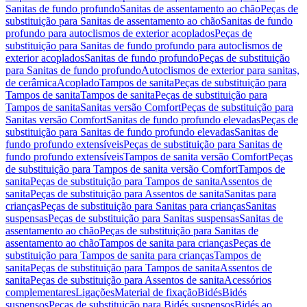
Sanitas de fundo profundo
Sanitas de assentamento ao chão
Peças de
substituição para Sanitas de assentamento ao chão
Sanitas de fundo
profundo para autoclismos de exterior acoplados
Peças de
substituição para Sanitas de fundo profundo para autoclismos de
exterior acoplados
Sanitas de fundo profundo
Peças de substituição
para Sanitas de fundo profundo
Autoclismos de exterior para sanitas,
de cerâmica
Acoplado
Tampos de sanita
Peças de substituição para
Tampos de sanita
Tampos de sanita
Peças de substituição para
Tampos de sanita
Sanitas versão Comfort
Peças de substituição para
Sanitas versão Comfort
Sanitas de fundo profundo elevadas
Peças de
substituição para Sanitas de fundo profundo elevadas
Sanitas de
fundo profundo extensíveis
Peças de substituição para Sanitas de
fundo profundo extensíveis
Tampos de sanita versão Comfort
Peças
de substituição para Tampos de sanita versão Comfort
Tampos de
sanita
Peças de substituição para Tampos de sanita
Assentos de
sanita
Peças de substituição para Assentos de sanita
Sanitas para
crianças
Peças de substituição para Sanitas para crianças
Sanitas
suspensas
Peças de substituição para Sanitas suspensas
Sanitas de
assentamento ao chão
Peças de substituição para Sanitas de
assentamento ao chão
Tampos de sanita para crianças
Peças de
substituição para Tampos de sanita para crianças
Tampos de
sanita
Peças de substituição para Tampos de sanita
Assentos de
sanita
Peças de substituição para Assentos de sanita
Acessórios
complementares
Ligações
Material de fixação
Bidés
Bidés
suspensos
Peças de substituição para Bidés suspensos
Bidés ao