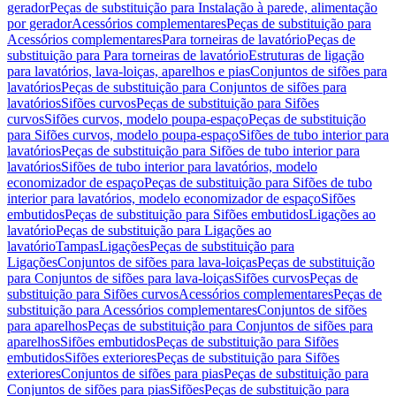
gerador
Peças de substituição para Instalação à parede, alimentação
por gerador
Acessórios complementares
Peças de substituição para
Acessórios complementares
Para torneiras de lavatório
Peças de
substituição para Para torneiras de lavatório
Estruturas de ligação
para lavatórios, lava-loiças, aparelhos e pias
Conjuntos de sifões para
lavatórios
Peças de substituição para Conjuntos de sifões para
lavatórios
Sifões curvos
Peças de substituição para Sifões
curvos
Sifões curvos, modelo poupa-espaço
Peças de substituição
para Sifões curvos, modelo poupa-espaço
Sifões de tubo interior para
lavatórios
Peças de substituição para Sifões de tubo interior para
lavatórios
Sifões de tubo interior para lavatórios, modelo
economizador de espaço
Peças de substituição para Sifões de tubo
interior para lavatórios, modelo economizador de espaço
Sifões
embutidos
Peças de substituição para Sifões embutidos
Ligações ao
lavatório
Peças de substituição para Ligações ao
lavatório
Tampas
Ligações
Peças de substituição para
Ligações
Conjuntos de sifões para lava-loiças
Peças de substituição
para Conjuntos de sifões para lava-loiças
Sifões curvos
Peças de
substituição para Sifões curvos
Acessórios complementares
Peças de
substituição para Acessórios complementares
Conjuntos de sifões
para aparelhos
Peças de substituição para Conjuntos de sifões para
aparelhos
Sifões embutidos
Peças de substituição para Sifões
embutidos
Sifões exteriores
Peças de substituição para Sifões
exteriores
Conjuntos de sifões para pias
Peças de substituição para
Conjuntos de sifões para pias
Sifões
Peças de substituição para