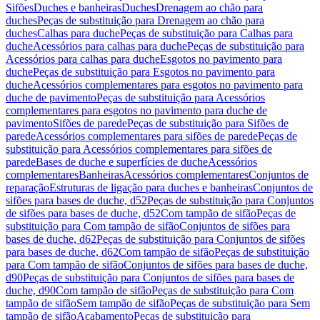
Sifões
Duches e banheiras
Duches
Drenagem ao chão para
duches
Peças de substituição para Drenagem ao chão para
duches
Calhas para duche
Peças de substituição para Calhas para
duche
Acessórios para calhas para duche
Peças de substituição para
Acessórios para calhas para duche
Esgotos no pavimento para
duche
Peças de substituição para Esgotos no pavimento para
duche
Acessórios complementares para esgotos no pavimento para
duche de pavimento
Peças de substituição para Acessórios
complementares para esgotos no pavimento para duche de
pavimento
Sifões de parede
Peças de substituição para Sifões de
parede
Acessórios complementares para sifões de parede
Peças de
substituição para Acessórios complementares para sifões de
parede
Bases de duche e superfícies de duche
Acessórios
complementares
Banheiras
Acessórios complementares
Conjuntos de
reparação
Estruturas de ligação para duches e banheiras
Conjuntos de
sifões para bases de duche, d52
Peças de substituição para Conjuntos
de sifões para bases de duche, d52
Com tampão de sifão
Peças de
substituição para Com tampão de sifão
Conjuntos de sifões para
bases de duche, d62
Peças de substituição para Conjuntos de sifões
para bases de duche, d62
Com tampão de sifão
Peças de substituição
para Com tampão de sifão
Conjuntos de sifões para bases de duche,
d90
Peças de substituição para Conjuntos de sifões para bases de
duche, d90
Com tampão de sifão
Peças de substituição para Com
tampão de sifão
Sem tampão de sifão
Peças de substituição para Sem
tampão de sifão
Acabamento
Peças de substituição para