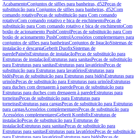
Acabamento
Conjuntos de sifões para banheiras, d52
Peças de
substituição para Conjuntos de sifões para banheiras, d52
Com
comando rotativo
Peças de substituição para Com comando
rotativo
Com comando rotativo e bica de enchimento
Peças de
substituição para Com comando rotativo e bica de enchimento
Com
botão de acionamento PushControl
Peças de substituição para Com
botão de acionamento PushControl
Acessórios complementares para
conjuntos de sifões para banheiras
Conjuntos de ligação
Sistemas de
instalação e descarga
Geberit Duofix
Sistemas de
parede
Painéis
Estruturas de instalação
Peças de substituição para
Estruturas de instalação
Estruturas para sanitas
Peças de substituição
para Estruturas para sanitas
Estruturas para lavatórios
Peças de
substituição para Estruturas para lavatórios
Estruturas para
bidés
Peças de substituição para Estruturas para bidés
Estruturas para
urinóis
Peças de substituição para Estruturas para urinóis
Estruturas
para duches com drenagem à parede
Peças de substituição para
Estruturas para duches com drenagem à parede
Estruturas para
torneiras
Peças de substituição para Estruturas para
torneiras
Estruturas para cargas
Peças de substituição para Estruturas
para cargas
Acessórios complementares
Peças de substituição para
Acessórios complementares
Geberit Kombifix
Estruturas de
instalação
Peças de substituição para Estruturas de
instalação
Estruturas para sanitas
Peças de substituição para
Estruturas para sanitas
Estruturas para lavatórios
Peças de substituição
para Estruturas para lavatórios
Estruturas para bidés
Peças de