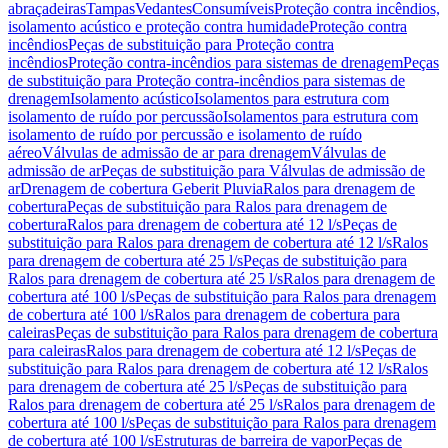
abraçadeiras
Tampas
Vedantes
Consumíveis
Proteção contra incêndios,
isolamento acústico e proteção contra humidade
Proteção contra
incêndios
Peças de substituição para Proteção contra
incêndios
Proteção contra-incêndios para sistemas de drenagem
Peças
de substituição para Proteção contra-incêndios para sistemas de
drenagem
Isolamento acústico
Isolamentos para estrutura com
isolamento de ruído por percussão
Isolamentos para estrutura com
isolamento de ruído por percussão e isolamento de ruído
aéreo
Válvulas de admissão de ar para drenagem
Válvulas de
admissão de ar
Peças de substituição para Válvulas de admissão de
ar
Drenagem de cobertura Geberit Pluvia
Ralos para drenagem de
cobertura
Peças de substituição para Ralos para drenagem de
cobertura
Ralos para drenagem de cobertura até 12 l/s
Peças de
substituição para Ralos para drenagem de cobertura até 12 l/s
Ralos
para drenagem de cobertura até 25 l/s
Peças de substituição para
Ralos para drenagem de cobertura até 25 l/s
Ralos para drenagem de
cobertura até 100 l/s
Peças de substituição para Ralos para drenagem
de cobertura até 100 l/s
Ralos para drenagem de cobertura para
caleiras
Peças de substituição para Ralos para drenagem de cobertura
para caleiras
Ralos para drenagem de cobertura até 12 l/s
Peças de
substituição para Ralos para drenagem de cobertura até 12 l/s
Ralos
para drenagem de cobertura até 25 l/s
Peças de substituição para
Ralos para drenagem de cobertura até 25 l/s
Ralos para drenagem de
cobertura até 100 l/s
Peças de substituição para Ralos para drenagem
de cobertura até 100 l/s
Estruturas de barreira de vapor
Peças de