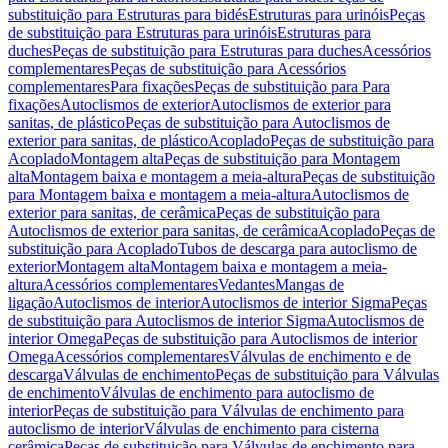
substituição para Estruturas para bidés
Estruturas para urinóis
Peças
de substituição para Estruturas para urinóis
Estruturas para
duches
Peças de substituição para Estruturas para duches
Acessórios
complementares
Peças de substituição para Acessórios
complementares
Para fixações
Peças de substituição para Para
fixações
Autoclismos de exterior
Autoclismos de exterior para
sanitas, de plástico
Peças de substituição para Autoclismos de
exterior para sanitas, de plástico
Acoplado
Peças de substituição para
Acoplado
Montagem alta
Peças de substituição para Montagem
alta
Montagem baixa e montagem a meia-altura
Peças de substituição
para Montagem baixa e montagem a meia-altura
Autoclismos de
exterior para sanitas, de cerâmica
Peças de substituição para
Autoclismos de exterior para sanitas, de cerâmica
Acoplado
Peças de
substituição para Acoplado
Tubos de descarga para autoclismo de
exterior
Montagem alta
Montagem baixa e montagem a meia-
altura
Acessórios complementares
Vedantes
Mangas de
ligação
Autoclismos de interior
Autoclismos de interior Sigma
Peças
de substituição para Autoclismos de interior Sigma
Autoclismos de
interior Omega
Peças de substituição para Autoclismos de interior
Omega
Acessórios complementares
Válvulas de enchimento e de
descarga
Válvulas de enchimento
Peças de substituição para Válvulas
de enchimento
Válvulas de enchimento para autoclismo de
interior
Peças de substituição para Válvulas de enchimento para
autoclismo de interior
Válvulas de enchimento para cisterna
cerâmica
Peças de substituição para Válvulas de enchimento para