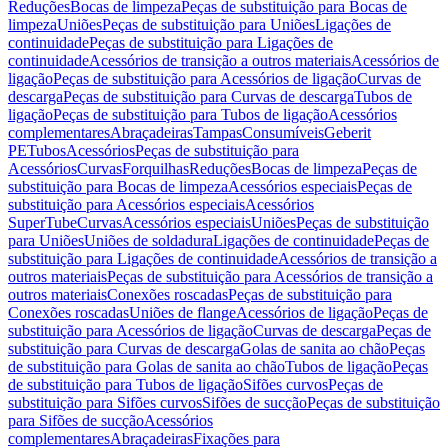
Reduções
Bocas de limpeza
Peças de substituição para Bocas de
limpeza
Uniões
Peças de substituição para Uniões
Ligações de
continuidade
Peças de substituição para Ligações de
continuidade
Acessórios de transição a outros materiais
Acessórios de
ligação
Peças de substituição para Acessórios de ligação
Curvas de
descarga
Peças de substituição para Curvas de descarga
Tubos de
ligação
Peças de substituição para Tubos de ligação
Acessórios
complementares
Abraçadeiras
Tampas
Consumíveis
Geberit
PE
Tubos
Acessórios
Peças de substituição para
Acessórios
Curvas
Forquilhas
Reduções
Bocas de limpeza
Peças de
substituição para Bocas de limpeza
Acessórios especiais
Peças de
substituição para Acessórios especiais
Acessórios
SuperTube
Curvas
Acessórios especiais
Uniões
Peças de substituição
para Uniões
Uniões de soldadura
Ligações de continuidade
Peças de
substituição para Ligações de continuidade
Acessórios de transição a
outros materiais
Peças de substituição para Acessórios de transição a
outros materiais
Conexões roscadas
Peças de substituição para
Conexões roscadas
Uniões de flange
Acessórios de ligação
Peças de
substituição para Acessórios de ligação
Curvas de descarga
Peças de
substituição para Curvas de descarga
Golas de sanita ao chão
Peças
de substituição para Golas de sanita ao chão
Tubos de ligação
Peças
de substituição para Tubos de ligação
Sifões curvos
Peças de
substituição para Sifões curvos
Sifões de sucção
Peças de substituição
para Sifões de sucção
Acessórios
complementares
Abraçadeiras
Fixações para