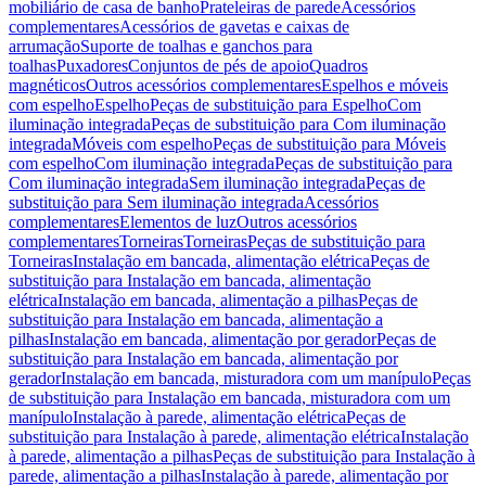
mobiliário de casa de banho
Prateleiras de parede
Acessórios
complementares
Acessórios de gavetas e caixas de
arrumação
Suporte de toalhas e ganchos para
toalhas
Puxadores
Conjuntos de pés de apoio
Quadros
magnéticos
Outros acessórios complementares
Espelhos e móveis
com espelho
Espelho
Peças de substituição para Espelho
Com
iluminação integrada
Peças de substituição para Com iluminação
integrada
Móveis com espelho
Peças de substituição para Móveis
com espelho
Com iluminação integrada
Peças de substituição para
Com iluminação integrada
Sem iluminação integrada
Peças de
substituição para Sem iluminação integrada
Acessórios
complementares
Elementos de luz
Outros acessórios
complementares
Torneiras
Torneiras
Peças de substituição para
Torneiras
Instalação em bancada, alimentação elétrica
Peças de
substituição para Instalação em bancada, alimentação
elétrica
Instalação em bancada, alimentação a pilhas
Peças de
substituição para Instalação em bancada, alimentação a
pilhas
Instalação em bancada, alimentação por gerador
Peças de
substituição para Instalação em bancada, alimentação por
gerador
Instalação em bancada, misturadora com um manípulo
Peças
de substituição para Instalação em bancada, misturadora com um
manípulo
Instalação à parede, alimentação elétrica
Peças de
substituição para Instalação à parede, alimentação elétrica
Instalação
à parede, alimentação a pilhas
Peças de substituição para Instalação à
parede, alimentação a pilhas
Instalação à parede, alimentação por