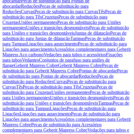
abocardar
Peças de substituição para Pontas de
abocardar
Reduções
Peças de substituição para
Reduções
Curvas
Peças de substituição para Curvas
Tês
Peças de
substituição para Tês
Cruzetas
Peças de substituição para
Cruzetas
Uniões permanentes
Peças de substituição para Uniões
permanentes
Uniões e transições desmontáveis
Peças de substituição
para Uniões e transições desmontáveis
Juntas de dilatação
Peças de
substituição para Juntas de dilatação
Tampas
Peças de substituição
para Tampas
Ligações para aquecimento
Peças de substituição para
Ligações para aquecimento
Acessórios complementares para Geberit
Mapress Aço carbono
Vedações para tubos e acessórios
Fixações
para tubos
Vedantes
Conjuntos de parafuso para uniões de
flange
Geberit Mapress Cobre
Geberit Mapress Cobre
Peças de
substituição para Geberit Mapress Cobre
Pontas de abocardar
Peças
de substituição para Pontas de abocardar
Reduções
Peças de
substituição para Reduções
Curvas
Peças de substituição para
Curvas
Tês
Peças de substituição para Tês
Cruzetas
Peças de
substituição para Cruzetas
Uniões permanentes
Peças de substituição
para Uniões permanentes
Uniões e transições desmontáveis
Peças de
substituição para Uniões e transições desmontáveis
Tampas
Peças de
substituição para Tampas
Ligações
Peças de substituição para
Ligações
Ligações para aquecimento
Peças de substituição para
Ligações para aquecimento
Acessórios complementares para Geberit
Mapress Cobre
Peças de substituição para Acessórios
complementares para Geberit Mapress Cobre
Vedações para tubos e