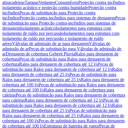
abraçadeiras
Tampas
Vedantes
Consumíveis
Proteção contra incêndios,
isolamento acústico e proteção contra humidade
Proteção contra
incêndios
Peças de substituição para Proteção contra
incêndios
Proteção contra-incêndios para sistemas de drenagem
Peças
de substituição para Proteção contra-incêndios para sistemas de
drenagem
Isolamento acústico
Isolamentos para estrutura com
isolamento de ruído por percussão
Isolamentos para estrutura com
isolamento de ruído por percussão e isolamento de ruído
aéreo
Válvulas de admissão de ar para drenagem
Válvulas de
admissão de ar
Peças de substituição para Válvulas de admissão de
ar
Drenagem de cobertura Geberit Pluvia
Ralos para drenagem de
cobertura
Peças de substituição para Ralos para drenagem de
cobertura
Ralos para drenagem de cobertura até 12 l/s
Peças de
substituição para Ralos para drenagem de cobertura até 12 l/s
Ralos
para drenagem de cobertura até 25 l/s
Peças de substituição para
Ralos para drenagem de cobertura até 25 l/s
Ralos para drenagem de
cobertura até 100 l/s
Peças de substituição para Ralos para drenagem
de cobertura até 100 l/s
Ralos para drenagem de cobertura para
caleiras
Peças de substituição para Ralos para drenagem de cobertura
para caleiras
Ralos para drenagem de cobertura até 12 l/s
Peças de
substituição para Ralos para drenagem de cobertura até 12 l/s
Ralos
para drenagem de cobertura até 25 l/s
Peças de substituição para
Ralos para drenagem de cobertura até 25 l/s
Ralos para drenagem de
cobertura até 100 l/s
Peças de substituição para Ralos para drenagem
de cobertura até 100 l/s
Estruturas de barreira de vapor
Peças de