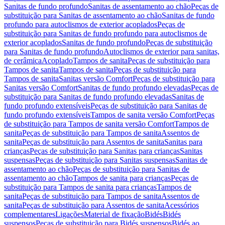
Sanitas de fundo profundo
Sanitas de assentamento ao chão
Peças de
substituição para Sanitas de assentamento ao chão
Sanitas de fundo
profundo para autoclismos de exterior acoplados
Peças de
substituição para Sanitas de fundo profundo para autoclismos de
exterior acoplados
Sanitas de fundo profundo
Peças de substituição
para Sanitas de fundo profundo
Autoclismos de exterior para sanitas,
de cerâmica
Acoplado
Tampos de sanita
Peças de substituição para
Tampos de sanita
Tampos de sanita
Peças de substituição para
Tampos de sanita
Sanitas versão Comfort
Peças de substituição para
Sanitas versão Comfort
Sanitas de fundo profundo elevadas
Peças de
substituição para Sanitas de fundo profundo elevadas
Sanitas de
fundo profundo extensíveis
Peças de substituição para Sanitas de
fundo profundo extensíveis
Tampos de sanita versão Comfort
Peças
de substituição para Tampos de sanita versão Comfort
Tampos de
sanita
Peças de substituição para Tampos de sanita
Assentos de
sanita
Peças de substituição para Assentos de sanita
Sanitas para
crianças
Peças de substituição para Sanitas para crianças
Sanitas
suspensas
Peças de substituição para Sanitas suspensas
Sanitas de
assentamento ao chão
Peças de substituição para Sanitas de
assentamento ao chão
Tampos de sanita para crianças
Peças de
substituição para Tampos de sanita para crianças
Tampos de
sanita
Peças de substituição para Tampos de sanita
Assentos de
sanita
Peças de substituição para Assentos de sanita
Acessórios
complementares
Ligações
Material de fixação
Bidés
Bidés
suspensos
Peças de substituição para Bidés suspensos
Bidés ao