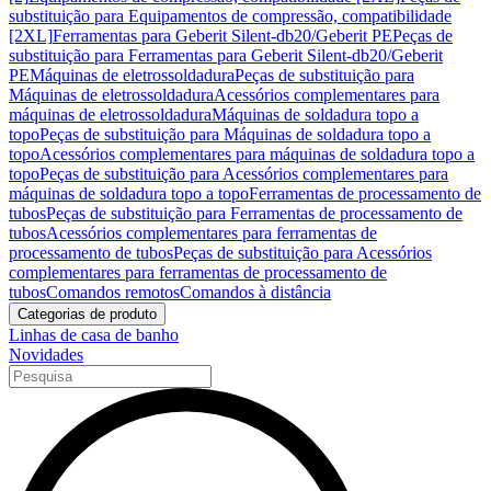
substituição para Equipamentos de compressão, compatibilidade
[2XL]
Ferramentas para Geberit Silent-db20/Geberit PE
Peças de
substituição para Ferramentas para Geberit Silent-db20/Geberit
PE
Máquinas de eletrossoldadura
Peças de substituição para
Máquinas de eletrossoldadura
Acessórios complementares para
máquinas de eletrossoldadura
Máquinas de soldadura topo a
topo
Peças de substituição para Máquinas de soldadura topo a
topo
Acessórios complementares para máquinas de soldadura topo a
topo
Peças de substituição para Acessórios complementares para
máquinas de soldadura topo a topo
Ferramentas de processamento de
tubos
Peças de substituição para Ferramentas de processamento de
tubos
Acessórios complementares para ferramentas de
processamento de tubos
Peças de substituição para Acessórios
complementares para ferramentas de processamento de
tubos
Comandos remotos
Comandos à distância
Categorias de produto
Linhas de casa de banho
Novidades