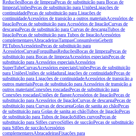
Reduções
Bocas de limpeza
Peças de substituição para Bocas de
limpeza
Uniões
Peças de substituição para Uniões
Ligações de
continuidade
Peças de substituição para Ligações de
continuidade
Acessórios de transição a outros materiais
Acessórios de
ligação
Peças de substituição para Acessórios de ligação
Curvas de
descarga
Peças de substituição para Curvas de descarga
Tubos de
ligação
Peças de substituição para Tubos de ligação
Acessórios
complementares
Abraçadeiras
Tampas
Consumíveis
Geberit
PE
Tubos
Acessórios
Peças de substituição para
Acessórios
Curvas
Forquilhas
Reduções
Bocas de limpeza
Peças de
substituição para Bocas de limpeza
Acessórios especiais
Peças de
substituição para Acessórios especiais
Acessórios
SuperTube
Curvas
Acessórios especiais
Uniões
Peças de substituição
para Uniões
Uniões de soldadura
Ligações de continuidade
Peças de
substituição para Ligações de continuidade
Acessórios de transição a
outros materiais
Peças de substituição para Acessórios de transição a
outros materiais
Conexões roscadas
Peças de substituição para
Conexões roscadas
Uniões de flange
Acessórios de ligação
Peças de
substituição para Acessórios de ligação
Curvas de descarga
Peças de
substituição para Curvas de descarga
Golas de sanita ao chão
Peças
de substituição para Golas de sanita ao chão
Tubos de ligação
Peças
de substituição para Tubos de ligação
Sifões curvos
Peças de
substituição para Sifões curvos
Sifões de sucção
Peças de substituição
para Sifões de sucção
Acessórios
complementares
Abraçadeiras
Fixações para