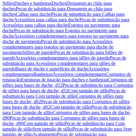
Sifões
Duches e banheiras
Duches
Drenagem ao chão para
duches
Peças de substituição para Drenagem ao chão para
duches
Calhas para duche
Peças de substituição para Calhas para
duche
Acessórios para calhas para duche
Peças de substituição para
Acessórios para calhas para duche
Esgotos no pavimento para
duche
Peças de substituição para Esgotos no pavimento para
duche
Acessórios complementares para esgotos no pavimento para
duche de pavimento
Peças de substituição para Acessórios
complementares para esgotos no pavimento para duche de
pavimento
Sifões de parede
Peças de substituição para Sifões de
parede
Acessórios complementares para sifões de parede
Peças de
substituição para Acessórios complementares para sifões de
parede
Bases de duche e superfícies de duche
Acessórios
complementares
Banheiras
Acessórios complementares
Conjuntos de
reparação
Estruturas de ligação para duches e banheiras
Conjuntos de
sifões para bases de duche, d52
Peças de substituição para Conjuntos
de sifões para bases de duche, d52
Com tampão de sifão
Peças de
substituição para Com tampão de sifão
Conjuntos de sifões para
bases de duche, d62
Peças de substituição para Conjuntos de sifões
para bases de duche, d62
Com tampão de sifão
Peças de substituição
para Com tampão de sifão
Conjuntos de sifões para bases de duche,
d90
Peças de substituição para Conjuntos de sifões para bases de
duche, d90
Com tampão de sifão
Peças de substituição para Com
tampão de sifão
Sem tampão de sifão
Peças de substituição para Sem
tampão de sifão
Acabamento
Peças de substituição para