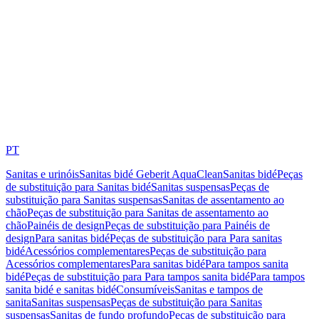
PT
Sanitas e urinóis
Sanitas bidé Geberit AquaClean
Sanitas bidé
Peças
de substituição para Sanitas bidé
Sanitas suspensas
Peças de
substituição para Sanitas suspensas
Sanitas de assentamento ao
chão
Peças de substituição para Sanitas de assentamento ao
chão
Painéis de design
Peças de substituição para Painéis de
design
Para sanitas bidé
Peças de substituição para Para sanitas
bidé
Acessórios complementares
Peças de substituição para
Acessórios complementares
Para sanitas bidé
Para tampos sanita
bidé
Peças de substituição para Para tampos sanita bidé
Para tampos
sanita bidé e sanitas bidé
Consumíveis
Sanitas e tampos de
sanita
Sanitas suspensas
Peças de substituição para Sanitas
suspensas
Sanitas de fundo profundo
Peças de substituição para