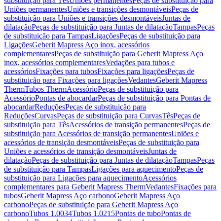
substituição para Tês
Uniões permanentes
Peças de substituição para
Uniões permanentes
Uniões e transições desmontáveis
Peças de
substituição para Uniões e transições desmontáveis
Juntas de
dilatação
Peças de substituição para Juntas de dilatação
Tampas
Peças
de substituição para Tampas
Ligações
Peças de substituição para
Ligações
Geberit Mapress Aço inox, acessórios
complementares
Peças de substituição para Geberit Mapress Aço
inox, acessórios complementares
Vedações para tubos e
acessórios
Fixações para tubos
Fixações para ligações
Peças de
substituição para Fixações para ligações
Vedantes
Geberit Mapress
Therm
Tubos Therm
Acessório
Peças de substituição para
Acessório
Pontas de abocardar
Peças de substituição para Pontas de
abocardar
Reduções
Peças de substituição para
Reduções
Curvas
Peças de substituição para Curvas
Tês
Peças de
substituição para Tês
Acessórios de transição permanentes
Peças de
substituição para Acessórios de transição permanentes
Uniões e
acessórios de transição desmontáveis
Peças de substituição para
Uniões e acessórios de transição desmontáveis
Juntas de
dilatação
Peças de substituição para Juntas de dilatação
Tampas
Peças
de substituição para Tampas
Ligações para aquecimento
Peças de
substituição para Ligações para aquecimento
Acessórios
complementares para Geberit Mapress Therm
Vedantes
Fixações para
tubos
Geberit Mapress Aço carbono
Geberit Mapress Aço
carbono
Peças de substituição para Geberit Mapress Aço
carbono
Tubos 1.0034
Tubos 1.0215
Pontas de tubo
Pontas de