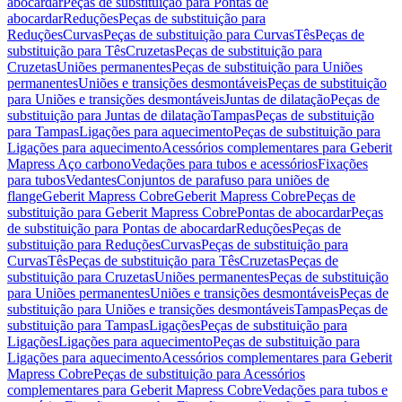
abocardar
Peças de substituição para Pontas de
abocardar
Reduções
Peças de substituição para
Reduções
Curvas
Peças de substituição para Curvas
Tês
Peças de
substituição para Tês
Cruzetas
Peças de substituição para
Cruzetas
Uniões permanentes
Peças de substituição para Uniões
permanentes
Uniões e transições desmontáveis
Peças de substituição
para Uniões e transições desmontáveis
Juntas de dilatação
Peças de
substituição para Juntas de dilatação
Tampas
Peças de substituição
para Tampas
Ligações para aquecimento
Peças de substituição para
Ligações para aquecimento
Acessórios complementares para Geberit
Mapress Aço carbono
Vedações para tubos e acessórios
Fixações
para tubos
Vedantes
Conjuntos de parafuso para uniões de
flange
Geberit Mapress Cobre
Geberit Mapress Cobre
Peças de
substituição para Geberit Mapress Cobre
Pontas de abocardar
Peças
de substituição para Pontas de abocardar
Reduções
Peças de
substituição para Reduções
Curvas
Peças de substituição para
Curvas
Tês
Peças de substituição para Tês
Cruzetas
Peças de
substituição para Cruzetas
Uniões permanentes
Peças de substituição
para Uniões permanentes
Uniões e transições desmontáveis
Peças de
substituição para Uniões e transições desmontáveis
Tampas
Peças de
substituição para Tampas
Ligações
Peças de substituição para
Ligações
Ligações para aquecimento
Peças de substituição para
Ligações para aquecimento
Acessórios complementares para Geberit
Mapress Cobre
Peças de substituição para Acessórios
complementares para Geberit Mapress Cobre
Vedações para tubos e