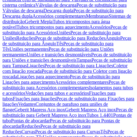
cisterna cerâmica
Válvulas de descarga
Peças de substituição para
Válvulas de descarga
Descarga dupla
Peças de substituição para
Descarga dupla
Acessórios complementares
Membranas
Sistemas de
distribuição
Geberit Mepla
Tubos tricompostos para água
potável
Tubos tricompostos para aquecimento
Acessórios
Peças de
substituição para Acessórios
Uniões
Peças de substituição para
Uniões
Reduções
Peças de substituição para Reduções
Ângulo
Peças
de substituição para Ângulo
Tês
Peças de substituição para
Tês
Uniões permanentes
Peças de substituição para Uniões
permanentes
Uniões e transições desmontáveis
Peças de substituição
para Uniões e transições desmontáveis
Tampas
Peças de substituição
para Tampas
Ligações
Peças de substituição para Ligações
Coletor
com ligação roscada
Peças de substituição para Coletor com ligação
roscada
Ligações para aquecimento
Peças de substituição para
Ligações para aquecimento
Acessórios complementares
Peças de
substituição para Acessórios complementares
Isolamentos para tubos
e acessórios
Vedações para tubos e acessórios
Fixações para
tubos
Fixações para ligações
Peças de substituição para Fixações para
ligações
Vedantes
Conjuntos de parafuso para uniões de
flange
Geberit Mapress Aço inox
Geberit Mapress Aço inox
Peças de
substituição para Geberit Mapress Aço inox
Tubos 1.4401
Pontas de
tubo
Pontas de abocardar
Peças de substituição para Pontas de
abocardar
Reduções
Peças de substituição para
Reduções
Curvas
Peças de substituição para Curvas
Tês
Peças de