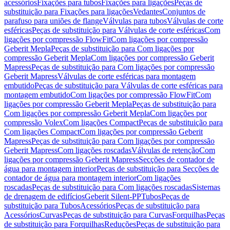
acessórios
Fixações para tubos
Fixações para ligações
Peças de
substituição para Fixações para ligações
Vedantes
Conjuntos de
parafuso para uniões de flange
Válvulas para tubos
Válvulas de corte
esféricas
Peças de substituição para Válvulas de corte esféricas
Com
ligações por compressão FlowFit
Com ligações por compressão
Geberit Mepla
Peças de substituição para Com ligações por
compressão Geberit Mepla
Com ligações por compressão Geberit
Mapress
Peças de substituição para Com ligações por compressão
Geberit Mapress
Válvulas de corte esféricas para montagem
embutido
Peças de substituição para Válvulas de corte esféricas para
montagem embutido
Com ligações por compressão FlowFit
Com
ligações por compressão Geberit Mepla
Peças de substituição para
Com ligações por compressão Geberit Mepla
Com ligações por
compressão Volex
Com ligações Compact
Peças de substituição para
Com ligações Compact
Com ligações por compressão Geberit
Mapress
Peças de substituição para Com ligações por compressão
Geberit Mapress
Com ligações roscadas
Válvulas de retenção
Com
ligações por compressão Geberit Mapress
Secções de contador de
água para montagem interior
Peças de substituição para Secções de
contador de água para montagem interior
Com ligações
roscadas
Peças de substituição para Com ligações roscadas
Sistemas
de drenagem de edifícios
Geberit Silent-PP
Tubos
Peças de
substituição para Tubos
Acessórios
Peças de substituição para
Acessórios
Curvas
Peças de substituição para Curvas
Forquilhas
Peças
de substituição para Forquilhas
Reduções
Peças de substituição para