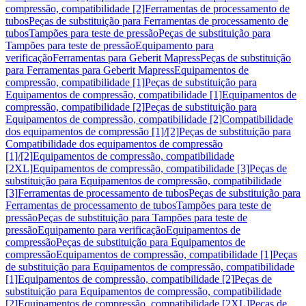
compressão, compatibilidade [2]
Ferramentas de processamento de
tubos
Peças de substituição para Ferramentas de processamento de
tubos
Tampões para teste de pressão
Peças de substituição para
Tampões para teste de pressão
Equipamento para
verificação
Ferramentas para Geberit Mapress
Peças de substituição
para Ferramentas para Geberit Mapress
Equipamentos de
compressão, compatibilidade [1]
Peças de substituição para
Equipamentos de compressão, compatibilidade [1]
Equipamentos de
compressão, compatibilidade [2]
Peças de substituição para
Equipamentos de compressão, compatibilidade [2]
Compatibilidade
dos equipamentos de compressão [1]/[2]
Peças de substituição para
Compatibilidade dos equipamentos de compressão
[1]/[2]
Equipamentos de compressão, compatibilidade
[2XL]
Equipamentos de compressão, compatibilidade [3]
Peças de
substituição para Equipamentos de compressão, compatibilidade
[3]
Ferramentas de processamento de tubos
Peças de substituição para
Ferramentas de processamento de tubos
Tampões para teste de
pressão
Peças de substituição para Tampões para teste de
pressão
Equipamento para verificação
Equipamentos de
compressão
Peças de substituição para Equipamentos de
compressão
Equipamentos de compressão, compatibilidade [1]
Peças
de substituição para Equipamentos de compressão, compatibilidade
[1]
Equipamentos de compressão, compatibilidade [2]
Peças de
substituição para Equipamentos de compressão, compatibilidade
[2]
Equipamentos de compressão, compatibilidade [2XL]
Peças de