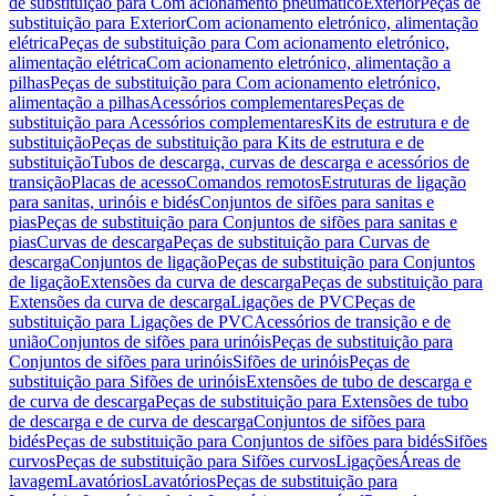
de substituição para Com acionamento pneumático
Exterior
Peças de
substituição para Exterior
Com acionamento eletrónico, alimentação
elétrica
Peças de substituição para Com acionamento eletrónico,
alimentação elétrica
Com acionamento eletrónico, alimentação a
pilhas
Peças de substituição para Com acionamento eletrónico,
alimentação a pilhas
Acessórios complementares
Peças de
substituição para Acessórios complementares
Kits de estrutura e de
substituição
Peças de substituição para Kits de estrutura e de
substituição
Tubos de descarga, curvas de descarga e acessórios de
transição
Placas de acesso
Comandos remotos
Estruturas de ligação
para sanitas, urinóis e bidés
Conjuntos de sifões para sanitas e
pias
Peças de substituição para Conjuntos de sifões para sanitas e
pias
Curvas de descarga
Peças de substituição para Curvas de
descarga
Conjuntos de ligação
Peças de substituição para Conjuntos
de ligação
Extensões da curva de descarga
Peças de substituição para
Extensões da curva de descarga
Ligações de PVC
Peças de
substituição para Ligações de PVC
Acessórios de transição e de
união
Conjuntos de sifões para urinóis
Peças de substituição para
Conjuntos de sifões para urinóis
Sifões de urinóis
Peças de
substituição para Sifões de urinóis
Extensões de tubo de descarga e
de curva de descarga
Peças de substituição para Extensões de tubo
de descarga e de curva de descarga
Conjuntos de sifões para
bidés
Peças de substituição para Conjuntos de sifões para bidés
Sifões
curvos
Peças de substituição para Sifões curvos
Ligações
Áreas de
lavagem
Lavatórios
Lavatórios
Peças de substituição para