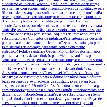
autoclismo de interior Geberit Sigma 12 cm
Sistemas de descarga
para sanitas com acionamento pneumático
Peças de substituição para
Sistemas de descarga para sanitas com acionamento pneumático
Para
descarga dupla
Peças de substituição para Para descarga dupla
Para
descarga simples
Peças de substituição para Para descarga
simples
Acessórios complementares para sistemas de descarga para
sanitas
Peças de substituição para Acessórios complementares para
sistemas de descarga para sanitas
Conjuntos de instalação
Peças de
substituição para Conjuntos de instalação
Para sistemas de descarga
para sanita com acionamento eletrónico
Peças de substituição para
Para sistemas de descarga para sanita com acionamento
eletrónico
Módulos sanitários Geberit Monolith
Módulos sanitários
para sanitas
Peças de substituição para Módulos sanitários para
sanitas
Para sanitas suspensas
Peças de substituição para Para sanitas
suspensas
Para sanitas ao chão
Peças de substituição para Para sanitas
ao chão
Acessórios complementares
Peças de substituição para
Acessórios complementares
Consumíveis
Módulos sanitários para
bidés
Peças de substituição para Módulos sanitários para bidés
Para
bidés suspensos e ao chão
Peças de substituição para Para bidés
suspensos e ao chão
Urinóis
Urinóis, funcionamento com descarga,
com rebordo
Peças de substituição para Urinóis, funcionamento com
descarga, com rebordo
Sem tampa
Peças de substituição para Sem
tampa
Urinóis, funcionamento com descarga, sem rebordo
Peças de
substituição para Urinóis, funcionamento com descarga, sem