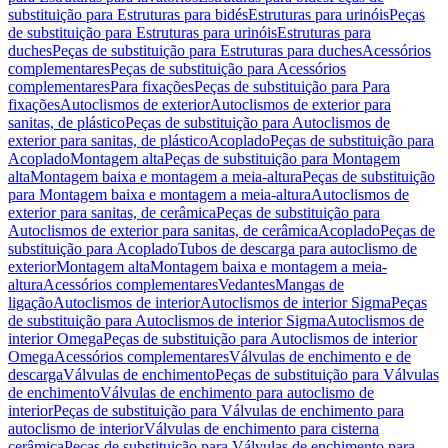
substituição para Estruturas para bidés
Estruturas para urinóis
Peças
de substituição para Estruturas para urinóis
Estruturas para
duches
Peças de substituição para Estruturas para duches
Acessórios
complementares
Peças de substituição para Acessórios
complementares
Para fixações
Peças de substituição para Para
fixações
Autoclismos de exterior
Autoclismos de exterior para
sanitas, de plástico
Peças de substituição para Autoclismos de
exterior para sanitas, de plástico
Acoplado
Peças de substituição para
Acoplado
Montagem alta
Peças de substituição para Montagem
alta
Montagem baixa e montagem a meia-altura
Peças de substituição
para Montagem baixa e montagem a meia-altura
Autoclismos de
exterior para sanitas, de cerâmica
Peças de substituição para
Autoclismos de exterior para sanitas, de cerâmica
Acoplado
Peças de
substituição para Acoplado
Tubos de descarga para autoclismo de
exterior
Montagem alta
Montagem baixa e montagem a meia-
altura
Acessórios complementares
Vedantes
Mangas de
ligação
Autoclismos de interior
Autoclismos de interior Sigma
Peças
de substituição para Autoclismos de interior Sigma
Autoclismos de
interior Omega
Peças de substituição para Autoclismos de interior
Omega
Acessórios complementares
Válvulas de enchimento e de
descarga
Válvulas de enchimento
Peças de substituição para Válvulas
de enchimento
Válvulas de enchimento para autoclismo de
interior
Peças de substituição para Válvulas de enchimento para
autoclismo de interior
Válvulas de enchimento para cisterna
cerâmica
Peças de substituição para Válvulas de enchimento para