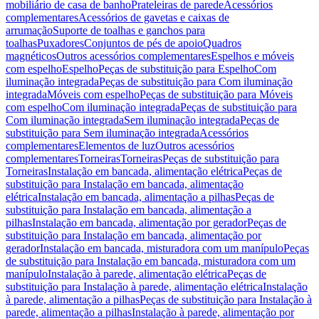
mobiliário de casa de banho
Prateleiras de parede
Acessórios
complementares
Acessórios de gavetas e caixas de
arrumação
Suporte de toalhas e ganchos para
toalhas
Puxadores
Conjuntos de pés de apoio
Quadros
magnéticos
Outros acessórios complementares
Espelhos e móveis
com espelho
Espelho
Peças de substituição para Espelho
Com
iluminação integrada
Peças de substituição para Com iluminação
integrada
Móveis com espelho
Peças de substituição para Móveis
com espelho
Com iluminação integrada
Peças de substituição para
Com iluminação integrada
Sem iluminação integrada
Peças de
substituição para Sem iluminação integrada
Acessórios
complementares
Elementos de luz
Outros acessórios
complementares
Torneiras
Torneiras
Peças de substituição para
Torneiras
Instalação em bancada, alimentação elétrica
Peças de
substituição para Instalação em bancada, alimentação
elétrica
Instalação em bancada, alimentação a pilhas
Peças de
substituição para Instalação em bancada, alimentação a
pilhas
Instalação em bancada, alimentação por gerador
Peças de
substituição para Instalação em bancada, alimentação por
gerador
Instalação em bancada, misturadora com um manípulo
Peças
de substituição para Instalação em bancada, misturadora com um
manípulo
Instalação à parede, alimentação elétrica
Peças de
substituição para Instalação à parede, alimentação elétrica
Instalação
à parede, alimentação a pilhas
Peças de substituição para Instalação à
parede, alimentação a pilhas
Instalação à parede, alimentação por