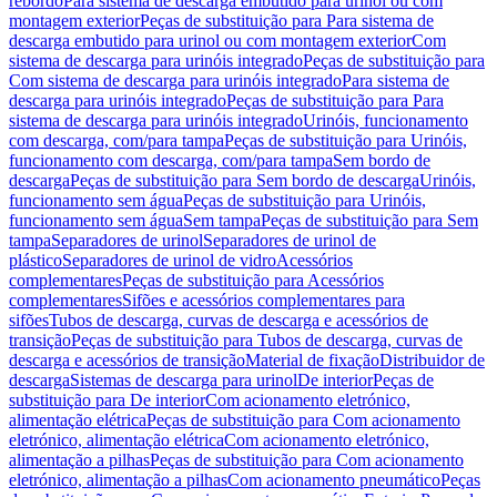
rebordo
Para sistema de descarga embutido para urinol ou com
montagem exterior
Peças de substituição para Para sistema de
descarga embutido para urinol ou com montagem exterior
Com
sistema de descarga para urinóis integrado
Peças de substituição para
Com sistema de descarga para urinóis integrado
Para sistema de
descarga para urinóis integrado
Peças de substituição para Para
sistema de descarga para urinóis integrado
Urinóis, funcionamento
com descarga, com/para tampa
Peças de substituição para Urinóis,
funcionamento com descarga, com/para tampa
Sem bordo de
descarga
Peças de substituição para Sem bordo de descarga
Urinóis,
funcionamento sem água
Peças de substituição para Urinóis,
funcionamento sem água
Sem tampa
Peças de substituição para Sem
tampa
Separadores de urinol
Separadores de urinol de
plástico
Separadores de urinol de vidro
Acessórios
complementares
Peças de substituição para Acessórios
complementares
Sifões e acessórios complementares para
sifões
Tubos de descarga, curvas de descarga e acessórios de
transição
Peças de substituição para Tubos de descarga, curvas de
descarga e acessórios de transição
Material de fixação
Distribuidor de
descarga
Sistemas de descarga para urinol
De interior
Peças de
substituição para De interior
Com acionamento eletrónico,
alimentação elétrica
Peças de substituição para Com acionamento
eletrónico, alimentação elétrica
Com acionamento eletrónico,
alimentação a pilhas
Peças de substituição para Com acionamento
eletrónico, alimentação a pilhas
Com acionamento pneumático
Peças