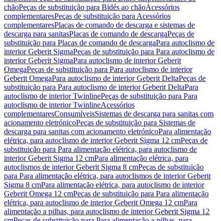
chão
Peças de substituição para Bidés ao chão
Acessórios
complementares
Peças de substituição para Acessórios
complementares
Placas de comando de descarga e sistemas de
descarga para sanitas
Placas de comando de descarga
Peças de
substituição para Placas de comando de descarga
Para autoclismo de
interior Geberit Sigma
Peças de substituição para Para autoclismo de
interior Geberit Sigma
Para autoclismo de interior Geberit
Omega
Peças de substituição para Para autoclismo de interior
Geberit Omega
Para autoclismo de interior Geberit Delta
Peças de
substituição para Para autoclismo de interior Geberit Delta
Para
autoclismo de interior Twinline
Peças de substituição para Para
autoclismo de interior Twinline
Acessórios
complementares
Consumíveis
Sistemas de descarga para sanitas com
acionamento eletrónico
Peças de substituição para Sistemas de
descarga para sanitas com acionamento eletrónico
Para alimentação
elétrica, para autoclismo de interior Geberit Sigma 12 cm
Peças de
substituição para Para alimentação elétrica, para autoclismo de
interior Geberit Sigma 12 cm
Para alimentação elétrica, para
autoclismos de interior Geberit Sigma 8 cm
Peças de substituição
para Para alimentação elétrica, para autoclismos de interior Geberit
Sigma 8 cm
Para alimentação elétrica, para autoclismo de interior
Geberit Omega 12 cm
Peças de substituição para Para alimentação
elétrica, para autoclismo de interior Geberit Omega 12 cm
Para
alimentação a pilhas, para autoclismo de interior Geberit Sigma 12
cm
Peças de substituição para Para alimentação a pilhas, para