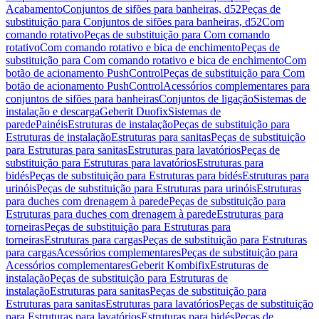
Acabamento
Conjuntos de sifões para banheiras, d52
Peças de
substituição para Conjuntos de sifões para banheiras, d52
Com
comando rotativo
Peças de substituição para Com comando
rotativo
Com comando rotativo e bica de enchimento
Peças de
substituição para Com comando rotativo e bica de enchimento
Com
botão de acionamento PushControl
Peças de substituição para Com
botão de acionamento PushControl
Acessórios complementares para
conjuntos de sifões para banheiras
Conjuntos de ligação
Sistemas de
instalação e descarga
Geberit Duofix
Sistemas de
parede
Painéis
Estruturas de instalação
Peças de substituição para
Estruturas de instalação
Estruturas para sanitas
Peças de substituição
para Estruturas para sanitas
Estruturas para lavatórios
Peças de
substituição para Estruturas para lavatórios
Estruturas para
bidés
Peças de substituição para Estruturas para bidés
Estruturas para
urinóis
Peças de substituição para Estruturas para urinóis
Estruturas
para duches com drenagem à parede
Peças de substituição para
Estruturas para duches com drenagem à parede
Estruturas para
torneiras
Peças de substituição para Estruturas para
torneiras
Estruturas para cargas
Peças de substituição para Estruturas
para cargas
Acessórios complementares
Peças de substituição para
Acessórios complementares
Geberit Kombifix
Estruturas de
instalação
Peças de substituição para Estruturas de
instalação
Estruturas para sanitas
Peças de substituição para
Estruturas para sanitas
Estruturas para lavatórios
Peças de substituição
para Estruturas para lavatórios
Estruturas para bidés
Peças de