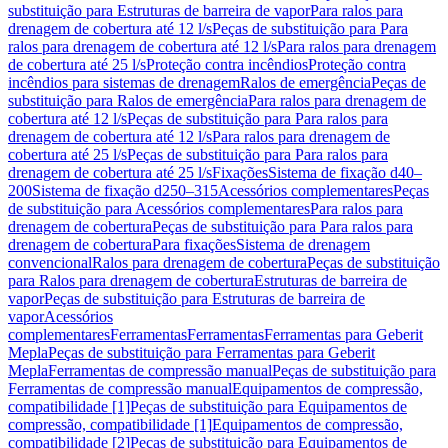
substituição para Estruturas de barreira de vapor
Para ralos para
drenagem de cobertura até 12 l/s
Peças de substituição para Para
ralos para drenagem de cobertura até 12 l/s
Para ralos para drenagem
de cobertura até 25 l/s
Proteção contra incêndios
Proteção contra
incêndios para sistemas de drenagem
Ralos de emergência
Peças de
substituição para Ralos de emergência
Para ralos para drenagem de
cobertura até 12 l/s
Peças de substituição para Para ralos para
drenagem de cobertura até 12 l/s
Para ralos para drenagem de
cobertura até 25 l/s
Peças de substituição para Para ralos para
drenagem de cobertura até 25 l/s
Fixações
Sistema de fixação d40–
200
Sistema de fixação d250–315
Acessórios complementares
Peças
de substituição para Acessórios complementares
Para ralos para
drenagem de cobertura
Peças de substituição para Para ralos para
drenagem de cobertura
Para fixações
Sistema de drenagem
convencional
Ralos para drenagem de cobertura
Peças de substituição
para Ralos para drenagem de cobertura
Estruturas de barreira de
vapor
Peças de substituição para Estruturas de barreira de
vapor
Acessórios
complementares
Ferramentas
Ferramentas
Ferramentas para Geberit
Mepla
Peças de substituição para Ferramentas para Geberit
Mepla
Ferramentas de compressão manual
Peças de substituição para
Ferramentas de compressão manual
Equipamentos de compressão,
compatibilidade [1]
Peças de substituição para Equipamentos de
compressão, compatibilidade [1]
Equipamentos de compressão,
compatibilidade [2]
Peças de substituição para Equipamentos de