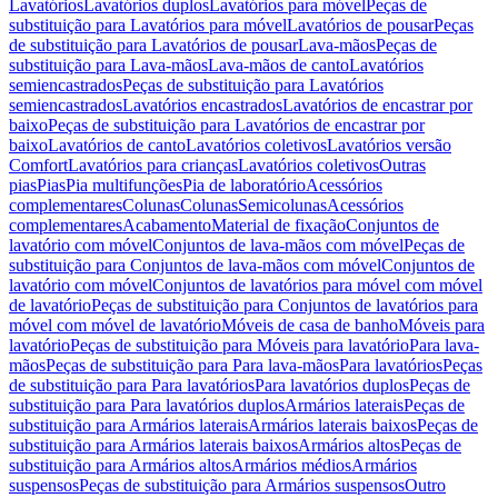
Lavatórios
Lavatórios duplos
Lavatórios para móvel
Peças de
substituição para Lavatórios para móvel
Lavatórios de pousar
Peças
de substituição para Lavatórios de pousar
Lava-mãos
Peças de
substituição para Lava-mãos
Lava-mãos de canto
Lavatórios
semiencastrados
Peças de substituição para Lavatórios
semiencastrados
Lavatórios encastrados
Lavatórios de encastrar por
baixo
Peças de substituição para Lavatórios de encastrar por
baixo
Lavatórios de canto
Lavatórios coletivos
Lavatórios versão
Comfort
Lavatórios para crianças
Lavatórios coletivos
Outras
pias
Pias
Pia multifunções
Pia de laboratório
Acessórios
complementares
Colunas
Colunas
Semicolunas
Acessórios
complementares
Acabamento
Material de fixação
Conjuntos de
lavatório com móvel
Conjuntos de lava-mãos com móvel
Peças de
substituição para Conjuntos de lava-mãos com móvel
Conjuntos de
lavatório com móvel
Conjuntos de lavatórios para móvel com móvel
de lavatório
Peças de substituição para Conjuntos de lavatórios para
móvel com móvel de lavatório
Móveis de casa de banho
Móveis para
lavatório
Peças de substituição para Móveis para lavatório
Para lava-
mãos
Peças de substituição para Para lava-mãos
Para lavatórios
Peças
de substituição para Para lavatórios
Para lavatórios duplos
Peças de
substituição para Para lavatórios duplos
Armários laterais
Peças de
substituição para Armários laterais
Armários laterais baixos
Peças de
substituição para Armários laterais baixos
Armários altos
Peças de
substituição para Armários altos
Armários médios
Armários
suspensos
Peças de substituição para Armários suspensos
Outro