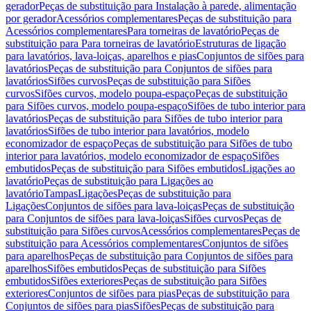
gerador
Peças de substituição para Instalação à parede, alimentação
por gerador
Acessórios complementares
Peças de substituição para
Acessórios complementares
Para torneiras de lavatório
Peças de
substituição para Para torneiras de lavatório
Estruturas de ligação
para lavatórios, lava-loiças, aparelhos e pias
Conjuntos de sifões para
lavatórios
Peças de substituição para Conjuntos de sifões para
lavatórios
Sifões curvos
Peças de substituição para Sifões
curvos
Sifões curvos, modelo poupa-espaço
Peças de substituição
para Sifões curvos, modelo poupa-espaço
Sifões de tubo interior para
lavatórios
Peças de substituição para Sifões de tubo interior para
lavatórios
Sifões de tubo interior para lavatórios, modelo
economizador de espaço
Peças de substituição para Sifões de tubo
interior para lavatórios, modelo economizador de espaço
Sifões
embutidos
Peças de substituição para Sifões embutidos
Ligações ao
lavatório
Peças de substituição para Ligações ao
lavatório
Tampas
Ligações
Peças de substituição para
Ligações
Conjuntos de sifões para lava-loiças
Peças de substituição
para Conjuntos de sifões para lava-loiças
Sifões curvos
Peças de
substituição para Sifões curvos
Acessórios complementares
Peças de
substituição para Acessórios complementares
Conjuntos de sifões
para aparelhos
Peças de substituição para Conjuntos de sifões para
aparelhos
Sifões embutidos
Peças de substituição para Sifões
embutidos
Sifões exteriores
Peças de substituição para Sifões
exteriores
Conjuntos de sifões para pias
Peças de substituição para
Conjuntos de sifões para pias
Sifões
Peças de substituição para