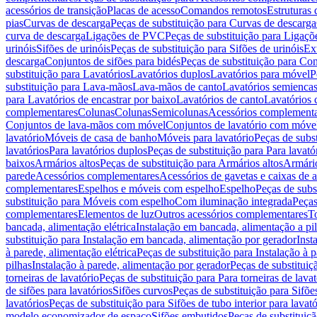
acessórios de transição
Placas de acesso
Comandos remotos
Estruturas 
pias
Curvas de descarga
Peças de substituição para Curvas de descarga
curva de descarga
Ligações de PVC
Peças de substituição para Ligaç
urinóis
Sifões de urinóis
Peças de substituição para Sifões de urinóis
Ex
descarga
Conjuntos de sifões para bidés
Peças de substituição para Con
substituição para Lavatórios
Lavatórios duplos
Lavatórios para móvel
P
substituição para Lava-mãos
Lava-mãos de canto
Lavatórios semiencas
para Lavatórios de encastrar por baixo
Lavatórios de canto
Lavatórios 
complementares
Colunas
Colunas
Semicolunas
Acessórios complementa
Conjuntos de lava-mãos com móvel
Conjuntos de lavatório com móve
lavatório
Móveis de casa de banho
Móveis para lavatório
Peças de subst
lavatórios
Para lavatórios duplos
Peças de substituição para Para lavató
baixos
Armários altos
Peças de substituição para Armários altos
Armári
parede
Acessórios complementares
Acessórios de gavetas e caixas de 
complementares
Espelhos e móveis com espelho
Espelho
Peças de subs
substituição para Móveis com espelho
Com iluminação integrada
Peças
complementares
Elementos de luz
Outros acessórios complementares
T
bancada, alimentação elétrica
Instalação em bancada, alimentação a pi
substituição para Instalação em bancada, alimentação por gerador
Inst
à parede, alimentação elétrica
Peças de substituição para Instalação à p
pilhas
Instalação à parede, alimentação por gerador
Peças de substituiç
torneiras de lavatório
Peças de substituição para Para torneiras de lavat
de sifões para lavatórios
Sifões curvos
Peças de substituição para Sifõe
lavatórios
Peças de substituição para Sifões de tubo interior para lavató
modelo economizador de espaço
Sifões embutidos
Peças de substituiç