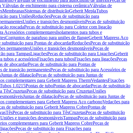
chimento
Válvulas de enchimento para autoclismo de interior
Peças de
a Válvulas de enchimento para cisterna cerâmica
Válvulas de
es
Membranas
Sistemas de distribuição
Geberit Mepla
Tubos
uição para Uniões
Reduções
Peças de substituição para
 permanentes
Uniões e transições desmontáveis
Peças de substituição
gação roscada
Peças de substituição para Coletor com ligação
ara Acessórios complementares
Isolamentos para tubos e
tes
Conjuntos de parafuso para uniões de flange
Geberit Mapress Aço
 substituição para Pontas de abocardar
Reduções
Peças de substituição
iões permanentes
Uniões e transições desmontáveis
Peças de
ição para Tampas
Ligações
Peças de substituição para Ligações
Geberit
a tubos e acessórios
Fixações para tubos
Fixações para ligações
Peças
as de abocardar
Peças de substituição para Pontas de
s de transição permanentes
Peças de substituição para Acessórios de
s
Juntas de dilatação
Peças de substituição para Juntas de
ios complementares para Geberit Mapress Therm
Vedantes
Fixações
Tubos 1.0215
Pontas de tubo
Pontas de abocardar
Peças de substituição
ra Tês
Cruzetas
Peças de substituição para Cruzetas
Uniões
desmontáveis
Juntas de dilatação
Peças de substituição para Juntas de
ios complementares para Geberit Mapress Aço carbono
Vedações para
ças de substituição para Geberit Mapress Cobre
Pontas de
vas
Tês
Peças de substituição para Tês
Cruzetas
Peças de substituição
a Uniões e transições desmontáveis
Tampas
Peças de substituição para
rios complementares para Geberit Mapress Cobre
Peças de
 ligações
Peças de substituição para Fixações para