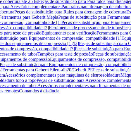
 cobertura até 25 l/s
Peças de substituição para Para ralos para drenage
o para Acessórios complementares
Para ralos para drenagem de cobertur
obertura
Peças de substituição para Ralos para drenagem de cobertura
Es
Ferramentas para Geberit Mepla
Peças de substituição para Ferramentas
 compressão, compatibilidade [1]
Peças de substituição para Equipamen
essão, compatibilidade [2]
Ferramentas de processamento de tubos
Peça
s para teste de pressão
Equipamento para verificação
Ferramentas para 
ubstituição para Equipamentos de compressão, compatibilidade [1]
Equi
de dos equipamentos de compressão [1]/[2]
Peças de substituição para
tos de compressão, compatibilidade [3]
Peças de substituição para Eq
ocessamento de tubos
Tampões para teste de pressão
Peças de substituiçã
Equipamentos de compressão
Equipamentos de compressão, compatibilida
Peças de substituição para Equipamentos de compressão, compatibilida
L]
Ferramentas para Geberit Silent-db20/Geberit PE
Peças de substituiçã
ura
Acessórios complementares para máquinas de eletrossoldadura
Máqui
ldadura topo a topo
Peças de substituição para Acessórios complementa
ocessamento de tubos
Acessórios complementares para ferramentas de p
s remotos
Comandos à distância