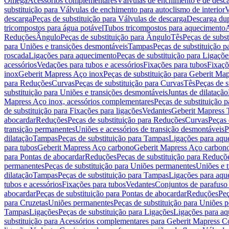
Omega
Acessórios complementares
Válvulas de enchimento e de desc
substituição para Válvulas de enchimento para autoclismo de interior
V
descarga
Peças de substituição para Válvulas de descarga
Descarga du
tricompostos para água potável
Tubos tricompostos para aquecimento
A
Reduções
Ângulo
Peças de substituição para Ângulo
Tês
Peças de subst
para Uniões e transições desmontáveis
Tampas
Peças de substituição 
roscada
Ligações para aquecimento
Peças de substituição para Ligaçõ
acessórios
Vedações para tubos e acessórios
Fixações para tubos
Fixaçõ
inox
Geberit Mapress Aço inox
Peças de substituição para Geberit Ma
para Reduções
Curvas
Peças de substituição para Curvas
Tês
Peças de s
substituição para Uniões e transições desmontáveis
Juntas de dilatação
Mapress Aço inox, acessórios complementares
Peças de substituição 
de substituição para Fixações para ligações
Vedantes
Geberit Mapress
abocardar
Reduções
Peças de substituição para Reduções
Curvas
Peças 
transição permanentes
Uniões e acessórios de transição desmontáveis
P
dilatação
Tampas
Peças de substituição para Tampas
Ligações para aqu
para tubos
Geberit Mapress Aço carbono
Geberit Mapress Aço carbon
para Pontas de abocardar
Reduções
Peças de substituição para Reduçõ
permanentes
Peças de substituição para Uniões permanentes
Uniões e 
dilatação
Tampas
Peças de substituição para Tampas
Ligações para aqu
tubos e acessórios
Fixações para tubos
Vedantes
Conjuntos de parafuso 
abocardar
Peças de substituição para Pontas de abocardar
Reduções
Peç
para Cruzetas
Uniões permanentes
Peças de substituição para Uniões 
Tampas
Ligações
Peças de substituição para Ligações
Ligações para a
substituição para Acessórios complementares para Geberit Mapress C