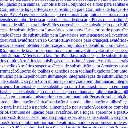
de ligação para sanitas, urinóis e bidés
Conjuntos de sifões para sanitas e
Conjuntos de ligação
Peças de substituição para Conjuntos de ligação
Ex
ões de PVC
Acessórios de transição e de união
Conjuntos de sifões para u
tensões de tubo de descarga e de curva de descarga
Peças de substituiç
juntos de sifões para bidés
Sifões curvos
Peças de substituição para Sif
eças de substituição para Lavatórios para móvel
Lavatórios de pousar
Pe
trados
Peças de substituição para Lavatórios semiencastrados
Lavatórios
coletivos
Lavatórios versão Comfort
Lavatórios para crianças
Lavatórios 
res
Acabamento
Material de fixação
Conjuntos de lavatório com móvel
C
l
Conjuntos de lavatórios para móvel com móvel de lavatório
Peças de s
ituição para Móveis para lavatório
Para lava-mãos
Peças de substituição
rios duplos
Armários laterais
Peças de substituição para Armários laterais
os médios
Armários suspensos
Peças de substituição para Armários susp
arrumação
Suporte de toalhas e ganchos para toalhas
Puxadores
Conjuntos
tituição para Espelho
Com iluminação integrada
Peças de substituição 
 de substituição para Com iluminação integrada
Sem iluminação integr
orneiras
Torneiras
Peças de substituição para Torneiras
Instalação em banc
lhas
Peças de substituição para Instalação em bancada, alimentação a pil
alação em bancada, misturadora com um manípulo
Peças de substituiçã
arede, alimentação elétrica
Instalação à parede, alimentação a pilhas
Peça
ão para Instalação à parede, alimentação por gerador
Acessórios comple
ório
Estruturas de ligação para lavatórios, lava-loiças, aparelhos e pias
Co
s curvos
Sifões curvos, modelo poupa-espaço
Peças de substituição par
rios
Sifões de tubo interior para lavatórios, modelo economizador de es
ão para Sifões embutidos
Ligações ao lavatório
Peças de substituição par