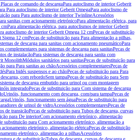
a Placas de comando de descarga
Para autoclismo de interior Geberit
ara Para autoclismo de interior Geberit Omega
Para autoclismo de
uição para Para autoclismo de interior Twinline
Acessórios
para sanitas com acionamento eletrónico
Para alimentação elétrica, para
2 cm
Para alimentação elétrica, para autoclismos de interior Geberit
para autoclismo de interior Geberit Omega 12 cm
Peças de substituição
rit Sigma 12 cm
Peças de substituição para Para alimentação a pilhas,
Sistemas de descarga para sanitas com acionamento pneumático
Para
os complementares para sistemas de descarga para sanitas
Peças de
tos de instalação
Para sistemas de descarga para sanita com
it Monolith
Módulos sanitários para sanitas
Peças de substituição para
ção para Para sanitas ao chão
Acessórios complementares
Peças de
dés
Para bidés suspensos e ao chão
Peças de substituição para Para
 descarga, com rebordo
Sem tampa
Peças de substituição para Sem
 sistema de descarga embutido para urinol ou com montagem
inóis integrado
Peças de substituição para Com sistema de descarga
do
Urinóis, funcionamento com descarga, com/para tampa
Peças de
carga
Urinóis, funcionamento sem água
Peças de substituição para
aradores de urinol de vidro
Acessórios complementares
Peças de
os de transição
Peças de substituição para Tubos de descarga, curvas
ição para De interior
Com acionamento eletrónico, alimentação
e substituição para Com acionamento eletrónico, alimentação a
acionamento eletrónico, alimentação elétrica
Peças de substituição
namento eletrónico, alimentação a pilhas
Acessórios
rutura e de substituição
Tubos de descarga, curvas de descarga e