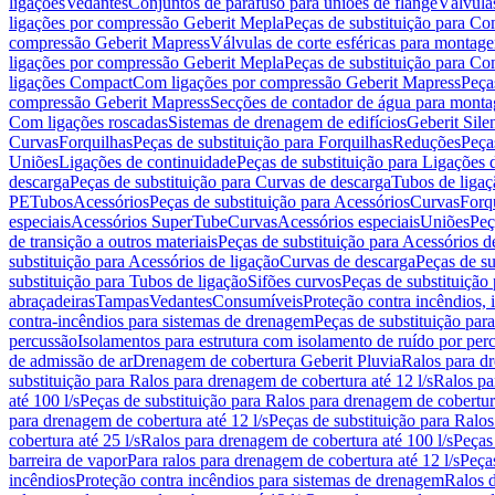
ligações
Vedantes
Conjuntos de parafuso para uniões de flange
Válvula
ligações por compressão Geberit Mepla
Peças de substituição para C
compressão Geberit Mapress
Válvulas de corte esféricas para monta
ligações por compressão Geberit Mepla
Peças de substituição para C
ligações Compact
Com ligações por compressão Geberit Mapress
Peça
compressão Geberit Mapress
Secções de contador de água para monta
Com ligações roscadas
Sistemas de drenagem de edifícios
Geberit Sile
Curvas
Forquilhas
Peças de substituição para Forquilhas
Reduções
Peça
Uniões
Ligações de continuidade
Peças de substituição para Ligações 
descarga
Peças de substituição para Curvas de descarga
Tubos de ligaç
PE
Tubos
Acessórios
Peças de substituição para Acessórios
Curvas
Forq
especiais
Acessórios SuperTube
Curvas
Acessórios especiais
Uniões
Peç
de transição a outros materiais
Peças de substituição para Acessórios de
substituição para Acessórios de ligação
Curvas de descarga
Peças de su
substituição para Tubos de ligação
Sifões curvos
Peças de substituição
abraçadeiras
Tampas
Vedantes
Consumíveis
Proteção contra incêndios,
contra-incêndios para sistemas de drenagem
Peças de substituição par
percussão
Isolamentos para estrutura com isolamento de ruído por per
de admissão de ar
Drenagem de cobertura Geberit Pluvia
Ralos para d
substituição para Ralos para drenagem de cobertura até 12 l/s
Ralos pa
até 100 l/s
Peças de substituição para Ralos para drenagem de cobertura
para drenagem de cobertura até 12 l/s
Peças de substituição para Ralos
cobertura até 25 l/s
Ralos para drenagem de cobertura até 100 l/s
Peças
barreira de vapor
Para ralos para drenagem de cobertura até 12 l/s
Peças
incêndios
Proteção contra incêndios para sistemas de drenagem
Ralos 