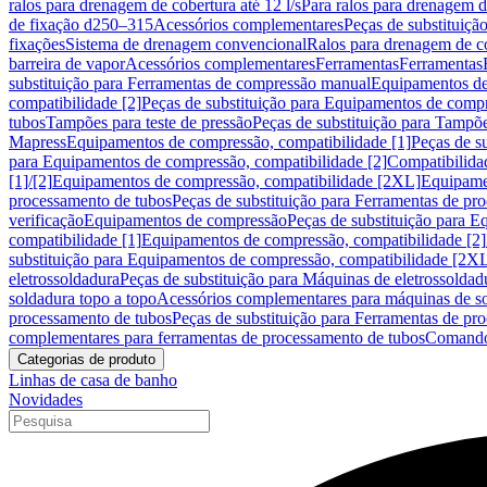
ralos para drenagem de cobertura até 12 l/s
Para ralos para drenagem de
de fixação d250–315
Acessórios complementares
Peças de substituiçã
fixações
Sistema de drenagem convencional
Ralos para drenagem de c
barreira de vapor
Acessórios complementares
Ferramentas
Ferramentas
substituição para Ferramentas de compressão manual
Equipamentos de
compatibilidade [2]
Peças de substituição para Equipamentos de compr
tubos
Tampões para teste de pressão
Peças de substituição para Tampõe
Mapress
Equipamentos de compressão, compatibilidade [1]
Peças de s
para Equipamentos de compressão, compatibilidade [2]
Compatibilida
[1]/[2]
Equipamentos de compressão, compatibilidade [2XL]
Equipamen
processamento de tubos
Peças de substituição para Ferramentas de pr
verificação
Equipamentos de compressão
Peças de substituição para 
compatibilidade [1]
Equipamentos de compressão, compatibilidade [2]
substituição para Equipamentos de compressão, compatibilidade [2X
eletrossoldadura
Peças de substituição para Máquinas de eletrossoldad
soldadura topo a topo
Acessórios complementares para máquinas de so
processamento de tubos
Peças de substituição para Ferramentas de pr
complementares para ferramentas de processamento de tubos
Comando
Categorias de produto
Linhas de casa de banho
Novidades