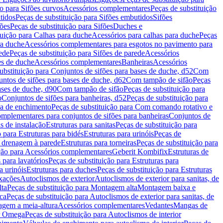
ão para Sifões curvos
Acessórios complementares
Peças de substituição
tidos
Peças de substituição para Sifões embutidos
Sifões
fões
Peças de substituição para Sifões
Duches e
tuição para Calhas para duche
Acessórios para calhas para duche
Peças
ra duche
Acessórios complementares para esgotos no pavimento para
ede
Peças de substituição para Sifões de parede
Acessórios
es de duche
Acessórios complementares
Banheiras
Acessórios
ubstituição para Conjuntos de sifões para bases de duche, d52
Com
untos de sifões para bases de duche, d62
Com tampão de sifão
Peças
ases de duche, d90
Com tampão de sifão
Peças de substituição para
o
Conjuntos de sifões para banheiras, d52
Peças de substituição para
a de enchimento
Peças de substituição para Com comando rotativo e
mplementares para conjuntos de sifões para banheiras
Conjuntos de
s de instalação
Estruturas para sanitas
Peças de substituição para
 para Estruturas para bidés
Estruturas para urinóis
Peças de
m drenagem à parede
Estruturas para torneiras
Peças de substituição para
ição para Acessórios complementares
Geberit Kombifix
Estruturas de
 para lavatórios
Peças de substituição para Estruturas para
a urinóis
Estruturas para duches
Peças de substituição para Estruturas
ixações
Autoclismos de exterior
Autoclismos de exterior para sanitas, de
ta
Peças de substituição para Montagem alta
Montagem baixa e
ica
Peças de substituição para Autoclismos de exterior para sanitas, de
gem a meia-altura
Acessórios complementares
Vedantes
Mangas de
or Omega
Peças de substituição para Autoclismos de interior