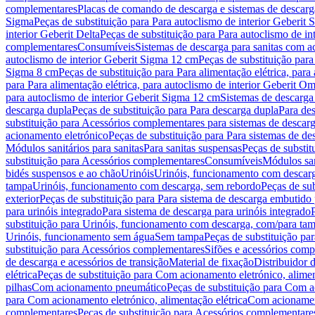
complementares
Placas de comando de descarga e sistemas de descarga
Sigma
Peças de substituição para Para autoclismo de interior Geberit 
interior Geberit Delta
Peças de substituição para Para autoclismo de in
complementares
Consumíveis
Sistemas de descarga para sanitas com a
autoclismo de interior Geberit Sigma 12 cm
Peças de substituição para
Sigma 8 cm
Peças de substituição para Para alimentação elétrica, para
para Para alimentação elétrica, para autoclismo de interior Geberit 
para autoclismo de interior Geberit Sigma 12 cm
Sistemas de descarga
descarga dupla
Peças de substituição para Para descarga dupla
Para de
substituição para Acessórios complementares para sistemas de descarg
acionamento eletrónico
Peças de substituição para Para sistemas de d
Módulos sanitários para sanitas
Para sanitas suspensas
Peças de substit
substituição para Acessórios complementares
Consumíveis
Módulos san
bidés suspensos e ao chão
Urinóis
Urinóis, funcionamento com descar
tampa
Urinóis, funcionamento com descarga, sem rebordo
Peças de su
exterior
Peças de substituição para Para sistema de descarga embutido
para urinóis integrado
Para sistema de descarga para urinóis integrado
substituição para Urinóis, funcionamento com descarga, com/para ta
Urinóis, funcionamento sem água
Sem tampa
Peças de substituição p
substituição para Acessórios complementares
Sifões e acessórios comp
de descarga e acessórios de transição
Material de fixação
Distribuidor 
elétrica
Peças de substituição para Com acionamento eletrónico, alimen
pilhas
Com acionamento pneumático
Peças de substituição para Com 
para Com acionamento eletrónico, alimentação elétrica
Com acionament
complementares
Peças de substituição para Acessórios complementare