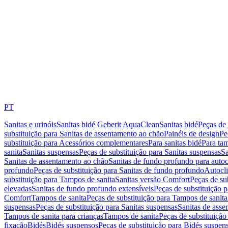
PT
Sanitas e urinóis
Sanitas bidé Geberit AquaClean
Sanitas bidé
Peças de 
substituição para Sanitas de assentamento ao chão
Painéis de design
Pe
substituição para Acessórios complementares
Para sanitas bidé
Para tam
sanita
Sanitas suspensas
Peças de substituição para Sanitas suspensas
Sa
Sanitas de assentamento ao chão
Sanitas de fundo profundo para autoc
profundo
Peças de substituição para Sanitas de fundo profundo
Autocli
substituição para Tampos de sanita
Sanitas versão Comfort
Peças de su
elevadas
Sanitas de fundo profundo extensíveis
Peças de substituição 
Comfort
Tampos de sanita
Peças de substituição para Tampos de sanita
suspensas
Peças de substituição para Sanitas suspensas
Sanitas de ass
Tampos de sanita para crianças
Tampos de sanita
Peças de substituição
fixação
Bidés
Bidés suspensos
Peças de substituição para Bidés suspen