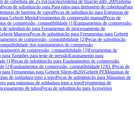
m de cobertura até 25 l/s
Fixações
Sistema de fixação d40–200
Sistema
a
Peças de substituição para Para ralos para drenagem de cobertura
Para
truturas de barreira de vapor
Peças de substituição para Estruturas de
 para Geberit Mepla
Ferramentas de compressão manual
Peças de
tos de compressão, compatibilidade [1]
Equipamentos de compressão,
s de substituição para Ferramentas de processamento de
Geberit Mapress
Peças de substituição para Ferramentas para Geberit
pamentos de compressão, compatibilidade [2]
Peças de substituição
 Compatibilidade dos equipamentos de compressão
uipamentos de compressão, compatibilidade [3]
Ferramentas de
o para Tampões para teste de pressão
Equipamento para
de [1]
Peças de substituição para Equipamentos de compressão,
de [2]
Equipamentos de compressão, compatibilidade [2XL]
Peças de
o para Ferramentas para Geberit Silent-db20/Geberit PE
Máquinas de
nas de soldadura topo a topo
Peças de substituição para Máquinas de
res para máquinas de soldadura topo a topo
Ferramentas de
rocessamento de tubos
Peças de substituição para Acessórios