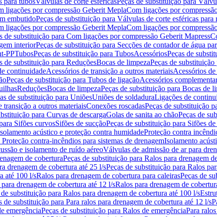
s para tubos
Válvulas de corte esféricas
Peças de substituição para Válvul
om ligações por compressão Geberit Mepla
Com ligações por compressão
gem embutido
Peças de substituição para Válvulas de corte esféricas pa
om ligações por compressão Geberit Mepla
Com ligações por compressã
s de substituição para Com ligações por compressão Geberit Mapress
Co
gem interior
Peças de substituição para Secções de contador de água pa
nt-PP
Tubos
Peças de substituição para Tubos
Acessórios
Peças de substit
s de substituição para Reduções
Bocas de limpeza
Peças de substituição
de continuidade
Acessórios de transição a outros materiais
Acessórios de
ão
Peças de substituição para Tubos de ligação
Acessórios complementa
uilhas
Reduções
Bocas de limpeza
Peças de substituição para Bocas de 
as de substituição para Uniões
Uniões de soldadura
Ligações de continu
 transição a outros materiais
Conexões roscadas
Peças de substituição 
bstituição para Curvas de descarga
Golas de sanita ao chão
Peças de sub
 para Sifões curvos
Sifões de sucção
Peças de substituição para Sifões de
 isolamento acústico e proteção contra humidade
Proteção contra incêndi
a Proteção contra-incêndios para sistemas de drenagem
Isolamento acúst
cussão e isolamento de ruído aéreo
Válvulas de admissão de ar para dr
renagem de cobertura
Peças de substituição para Ralos para drenagem d
ra drenagem de cobertura até 25 l/s
Peças de substituição para Ralos par
 até 100 l/s
Ralos para drenagem de cobertura para caleiras
Peças de su
 para drenagem de cobertura até 12 l/s
Ralos para drenagem de cobertura
 de substituição para Ralos para drenagem de cobertura até 100 l/s
Estru
 de substituição para Para ralos para drenagem de cobertura até 12 l/s
P
de emergência
Peças de substituição para Ralos de emergência
Para ralos