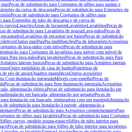
 pias
Peças de substituição para Conjuntos de sifões para sanitas e
tensões da curva de descarga
Peças de substituição para Extensões da
rinóis
Peças de substituição para Conjuntos de sifões para
ão para Extensões de tubo de descarga e de curva de
ões curvos
Ligações
Áreas de lavagem
Lavatórios
Lavatórios
Peças de
ças de substituição para Lavatórios de pousar
Lava-mãos
Peças de
 encastrados
Lavatórios de encastrar por baixo
Peças de substituição
coletivos
Outras pias
Pias
Pia multifunções
Pia de laboratório
Acessórios
onjuntos de lava-mãos com móvel
Peças de substituição para
ubstituição para Conjuntos de lavatórios para móvel com móvel de
 para Para lava-mãos
Para lavatórios
Peças de substituição para Para
Armários laterais baixos
Peças de substituição para Armários laterais
ensos
Outro mobiliário de casa de banho
Prateleiras de
 de pés de apoio
Quadros magnéticos
Outros acessórios
para Com iluminação integrada
Móveis com espelho
Peças de
ada
Peças de substituição para Sem iluminação integrada
Acessórios
ada, alimentação elétrica
Peças de substituição para Instalação em
has
Instalação em bancada, alimentação por gerador
Peças de
o para Instalação em bancada, misturadora com um manípulo
Instalação
s de substituição para Instalação à parede, alimentação a
mentares
Peças de substituição para Acessórios complementares
Para
njuntos de sifões para lavatórios
Peças de substituição para Conjuntos
a Sifões curvos, modelo poupa-espaço
Sifões de tubo interior para
paço
Peças de substituição para Sifões de tubo interior para lavatórios,
a Ligações ao lavatório
Tampas
Ligações
Peças de substituição para