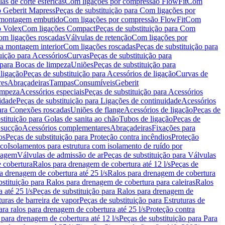
as de corte esféricas
Com ligações por compressão FlowFit
Com
 Geberit Mapress
Peças de substituição para Com ligações por
ra montagem embutido
Com ligações por compressão FlowFit
Com
o Volex
Com ligações Compact
Peças de substituição para Com
m ligações roscadas
Válvulas de retenção
Com ligações por
ra montagem interior
Com ligações roscadas
Peças de substituição para
uição para Acessórios
Curvas
Peças de substituição para
 para Bocas de limpeza
Uniões
Peças de substituição para
 ligação
Peças de substituição para Acessórios de ligação
Curvas de
res
Abraçadeiras
Tampas
Consumíveis
Geberit
limpeza
Acessórios especiais
Peças de substituição para Acessórios
idade
Peças de substituição para Ligações de continuidade
Acessórios
para Conexões roscadas
Uniões de flange
Acessórios de ligação
Peças de
stituição para Golas de sanita ao chão
Tubos de ligação
Peças de
 sucção
Acessórios complementares
Abraçadeiras
Fixações para
os
Peças de substituição para Proteção contra incêndios
Proteção
ico
Isolamentos para estrutura com isolamento de ruído por
enagem
Válvulas de admissão de ar
Peças de substituição para Válvulas
e cobertura
Ralos para drenagem de cobertura até 12 l/s
Peças de
a drenagem de cobertura até 25 l/s
Ralos para drenagem de cobertura
bstituição para Ralos para drenagem de cobertura para caleiras
Ralos
 até 25 l/s
Peças de substituição para Ralos para drenagem de
turas de barreira de vapor
Peças de substituição para Estruturas de
ara ralos para drenagem de cobertura até 25 l/s
Proteção contra
 para drenagem de cobertura até 12 l/s
Peças de substituição para Para