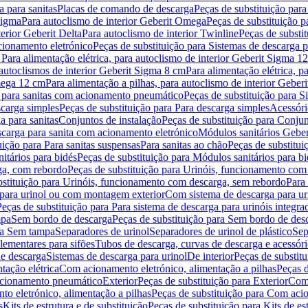
 para sanitas
Placas de comando de descarga
Peças de substituição par
Sigma
Para autoclismo de interior Geberit Omega
Peças de substituição p
terior Geberit Delta
Para autoclismo de interior Twinline
Peças de substit
cionamento eletrónico
Peças de substituição para Sistemas de descarga 
 Para alimentação elétrica, para autoclismo de interior Geberit Sigma 1
 autoclismos de interior Geberit Sigma 8 cm
Para alimentação elétrica, 
Omega 12 cm
Para alimentação a pilhas, para autoclismo de interior Gebe
 para sanitas com acionamento pneumático
Peças de substituição para 
scarga simples
Peças de substituição para Para descarga simples
Acessóri
a para sanitas
Conjuntos de instalação
Peças de substituição para Conjun
escarga para sanita com acionamento eletrónico
Módulos sanitários Geber
uição para Para sanitas suspensas
Para sanitas ao chão
Peças de substitui
itários para bidés
Peças de substituição para Módulos sanitários para bi
ga, com rebordo
Peças de substituição para Urinóis, funcionamento com
bstituição para Urinóis, funcionamento com descarga, sem rebordo
Para
 para urinol ou com montagem exterior
Com sistema de descarga para ur
Peças de substituição para Para sistema de descarga para urinóis integra
mpa
Sem bordo de descarga
Peças de substituição para Sem bordo de des
ara Sem tampa
Separadores de urinol
Separadores de urinol de plástico
Sep
lementares para sifões
Tubos de descarga, curvas de descarga e acessóri
de descarga
Sistemas de descarga para urinol
De interior
Peças de substitu
tação elétrica
Com acionamento eletrónico, alimentação a pilhas
Peças d
acionamento pneumático
Exterior
Peças de substituição para Exterior
Com 
o eletrónico, alimentação a pilhas
Peças de substituição para Com acio
s
Kits de estrutura e de substituição
Peças de substituição para Kits de est