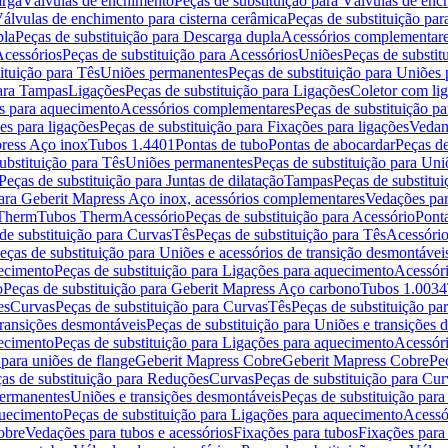
arga
Válvulas de enchimento
Peças de substituição para Válvulas de en
álvulas de enchimento para cisterna cerâmica
Peças de substituição par
pla
Peças de substituição para Descarga dupla
Acessórios complementar
cessórios
Peças de substituição para Acessórios
Uniões
Peças de substit
ituição para Tês
Uniões permanentes
Peças de substituição para Uniões
para Tampas
Ligações
Peças de substituição para Ligações
Coletor com li
es para aquecimento
Acessórios complementares
Peças de substituição p
es para ligações
Peças de substituição para Fixações para ligações
Vedan
press Aço inox
Tubos 1.4401
Pontas de tubo
Pontas de abocardar
Peças de
ubstituição para Tês
Uniões permanentes
Peças de substituição para Un
Peças de substituição para Juntas de dilatação
Tampas
Peças de substitu
para Geberit Mapress Aço inox, acessórios complementares
Vedações par
 Therm
Tubos Therm
Acessório
Peças de substituição para Acessório
Pont
de substituição para Curvas
Tês
Peças de substituição para Tês
Acessório
eças de substituição para Uniões e acessórios de transição desmontávei
ecimento
Peças de substituição para Ligações para aquecimento
Acessór
o
Peças de substituição para Geberit Mapress Aço carbono
Tubos 1.0034
es
Curvas
Peças de substituição para Curvas
Tês
Peças de substituição pa
transições desmontáveis
Peças de substituição para Uniões e transições 
ecimento
Peças de substituição para Ligações para aquecimento
Acessór
para uniões de flange
Geberit Mapress Cobre
Geberit Mapress Cobre
Pe
as de substituição para Reduções
Curvas
Peças de substituição para Cur
permanentes
Uniões e transições desmontáveis
Peças de substituição par
quecimento
Peças de substituição para Ligações para aquecimento
Acessó
obre
Vedações para tubos e acessórios
Fixações para tubos
Fixações para