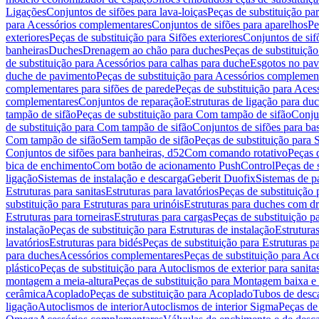
Ligações
Conjuntos de sifões para lava-loiças
Peças de substituição par
para Acessórios complementares
Conjuntos de sifões para aparelhos
Pe
exteriores
Peças de substituição para Sifões exteriores
Conjuntos de sif
banheiras
Duches
Drenagem ao chão para duches
Peças de substituiçã
de substituição para Acessórios para calhas para duche
Esgotos no pav
duche de pavimento
Peças de substituição para Acessórios complemen
complementares para sifões de parede
Peças de substituição para Aces
complementares
Conjuntos de reparação
Estruturas de ligação para du
tampão de sifão
Peças de substituição para Com tampão de sifão
Conjun
de substituição para Com tampão de sifão
Conjuntos de sifões para ba
Com tampão de sifão
Sem tampão de sifão
Peças de substituição para
Conjuntos de sifões para banheiras, d52
Com comando rotativo
Peças 
bica de enchimento
Com botão de acionamento PushControl
Peças de 
ligação
Sistemas de instalação e descarga
Geberit Duofix
Sistemas de p
Estruturas para sanitas
Estruturas para lavatórios
Peças de substituição 
substituição para Estruturas para urinóis
Estruturas para duches com d
Estruturas para torneiras
Estruturas para cargas
Peças de substituição pa
instalação
Peças de substituição para Estruturas de instalação
Estruturas
lavatórios
Estruturas para bidés
Peças de substituição para Estruturas p
para duches
Acessórios complementares
Peças de substituição para A
plástico
Peças de substituição para Autoclismos de exterior para sanitas
montagem a meia-altura
Peças de substituição para Montagem baixa e
cerâmica
Acoplado
Peças de substituição para Acoplado
Tubos de desca
ligação
Autoclismos de interior
Autoclismos de interior Sigma
Peças de