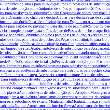
a Conjuntos de sifões para lava-loiças
Sifões curvos
Peças de substituiç
ças de substituição para Conjuntos de sifões para aparelhos
Sifões embu
ões para pias
Peças de substituição para Conjuntos de sifões para pias
Si
o para Drenagem ao chão para duches
Calhas para duche
Peças de substi
imento para duche
Peças de substituição para Esgotos no pavimento pa
tares para esgotos no pavimento para duche de pavimento
Sifões de par
sórios complementares para sifões de parede
Bases de duche e superfíci
ches e banheiras
Conjuntos de sifões para bases de duche, d52
Peças de s
tos de sifões para bases de duche, d62
Peças de substituição para Conj
ses de duche, d90
Peças de substituição para Conjuntos de sifões para b
 Sem tampão de sifão
Acabamento
Peças de substituição para Acabament
de substituição para Com comando rotativo
Com comando rotativo e bic
substituição para Com botão de acionamento PushControl
Acessórios co
arede
Painéis
Estruturas de instalação
Peças de substituição para Estrutura
para Estruturas para lavatórios
Estruturas para bidés
Peças de substituição
renagem à parede
Peças de substituição para Estruturas para duches co
ra Estruturas para cargas
Acessórios complementares
Peças de substitu
 para sanitas
Peças de substituição para Estruturas para sanitas
Estruturas
ara bidés
Estruturas para urinóis
Peças de substituição para Estruturas par
cessórios complementares
Para fixações
Peças de substituição para Para f
, de plástico
Acoplado
Peças de substituição para Acoplado
Montagem al
 montagem a meia-altura
Autoclismos de exterior para sanitas, de cerâm
rga para autoclismo de exterior
Montagem alta
Montagem baixa e monta
 substituição para Autoclismos de interior Sigma
Autoclismos de interi