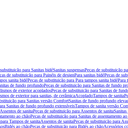
substituição para Sanitas bidé
Sanitas suspensas
Peças de substituição p
ças de substituição para Painéis de design
Para sanitas bidé
Peças de subs
pos sanita bidé
Peças de substituição para Para tampos sanita bidé
Para 
nitas de fundo profundo
Peças de substituição para Sanitas de fundo p
lismos de exterior acoplados
Peças de substituição para Sanitas de fund
smos de exterior para sanitas, de cerâmica
Acoplado
Tampos de sanita
Pe
bstituição para Sanitas versão Comfort
Sanitas de fundo profundo eleva
para Sanitas de fundo profundo extensíveis
Tampos de sanita versão Com
Assentos de sanita
Peças de substituição para Assentos de sanita
Sanitas 
entamento ao chão
Peças de substituição para Sanitas de assentamento ao
 para Tampos de sanita
Assentos de sanita
Peças de substituição para Ass
sos
Bidés ao chão
Peças de substituição para Bidés ao chão
Acessórios c