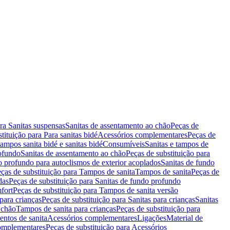
ara Sanitas suspensas
Sanitas de assentamento ao chão
Peças de
tituição para Para sanitas bidé
Acessórios complementares
Peças de
tampos sanita bidé e sanitas bidé
Consumíveis
Sanitas e tampos de
rofundo
Sanitas de assentamento ao chão
Peças de substituição para
o profundo para autoclismos de exterior acoplados
Sanitas de fundo
ças de substituição para Tampos de sanita
Tampos de sanita
Peças de
das
Peças de substituição para Sanitas de fundo profundo
fort
Peças de substituição para Tampos de sanita versão
para crianças
Peças de substituição para Sanitas para crianças
Sanitas
 chão
Tampos de sanita para crianças
Peças de substituição para
entos de sanita
Acessórios complementares
Ligações
Material de
omplementares
Peças de substituição para Acessórios