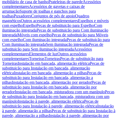
mobiliário de casa de banho
Prateleiras de parede
Acessórios
complementares
Acessórios de gavetas e caixas de
arrumação
Suporte de toalhas e ganchos para
toalhas
Puxadores
Conjuntos de pés de apoio
Quadros
magnéticos
Outros acessórios complementares
Espelhos e móveis
com espelho
Espelho
Peças de substituição para Espelho
Com
iluminação integrada
Peças de substituição para Com iluminação
integrada
Móveis com espelho
Peças de substituição para Móveis
com espelho
Com iluminação integrada
Peças de substituição para
Com iluminação integrada
Sem iluminação integrada
Peças de
substituição para Sem iluminação integrada
Acessórios
complementares
Elementos de luz
Outros acessórios
complementares
Torneiras
Torneiras
Peças de substituição para
Torneiras
Instalação em bancada, alimentação elétrica
Peças de
substituição para Instalação em bancada, alimentação
elétrica
Instalação em bancada, alimentação a pilhas
Peças de
substituição para Instalação em bancada, alimentação a
pilhas
Instalação em bancada, alimentação por gerador
Peças de
substituição para Instalação em bancada, alimentação por
gerador
Instalação em bancada, misturadora com um manípulo
Peças
de substituição para Instalação em bancada, misturadora com um
manípulo
Instalação à parede, alimentação elétrica
Peças de
substituição para Instalação à parede, alimentação elétrica
Instalação
à parede, alimentação a pilhas
Peças de substituição para Instalação à
parede, alimentação a pilhas
Instalação à parede, alimentação por