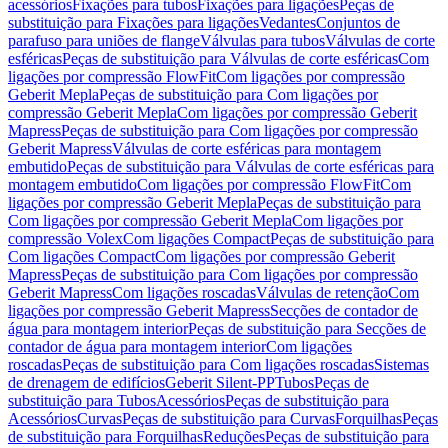
acessórios
Fixações para tubos
Fixações para ligações
Peças de
substituição para Fixações para ligações
Vedantes
Conjuntos de
parafuso para uniões de flange
Válvulas para tubos
Válvulas de corte
esféricas
Peças de substituição para Válvulas de corte esféricas
Com
ligações por compressão FlowFit
Com ligações por compressão
Geberit Mepla
Peças de substituição para Com ligações por
compressão Geberit Mepla
Com ligações por compressão Geberit
Mapress
Peças de substituição para Com ligações por compressão
Geberit Mapress
Válvulas de corte esféricas para montagem
embutido
Peças de substituição para Válvulas de corte esféricas para
montagem embutido
Com ligações por compressão FlowFit
Com
ligações por compressão Geberit Mepla
Peças de substituição para
Com ligações por compressão Geberit Mepla
Com ligações por
compressão Volex
Com ligações Compact
Peças de substituição para
Com ligações Compact
Com ligações por compressão Geberit
Mapress
Peças de substituição para Com ligações por compressão
Geberit Mapress
Com ligações roscadas
Válvulas de retenção
Com
ligações por compressão Geberit Mapress
Secções de contador de
água para montagem interior
Peças de substituição para Secções de
contador de água para montagem interior
Com ligações
roscadas
Peças de substituição para Com ligações roscadas
Sistemas
de drenagem de edifícios
Geberit Silent-PP
Tubos
Peças de
substituição para Tubos
Acessórios
Peças de substituição para
Acessórios
Curvas
Peças de substituição para Curvas
Forquilhas
Peças
de substituição para Forquilhas
Reduções
Peças de substituição para