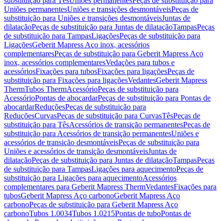
substituição para Tês
Uniões permanentes
Peças de substituição para
Uniões permanentes
Uniões e transições desmontáveis
Peças de
substituição para Uniões e transições desmontáveis
Juntas de
dilatação
Peças de substituição para Juntas de dilatação
Tampas
Peças
de substituição para Tampas
Ligações
Peças de substituição para
Ligações
Geberit Mapress Aço inox, acessórios
complementares
Peças de substituição para Geberit Mapress Aço
inox, acessórios complementares
Vedações para tubos e
acessórios
Fixações para tubos
Fixações para ligações
Peças de
substituição para Fixações para ligações
Vedantes
Geberit Mapress
Therm
Tubos Therm
Acessório
Peças de substituição para
Acessório
Pontas de abocardar
Peças de substituição para Pontas de
abocardar
Reduções
Peças de substituição para
Reduções
Curvas
Peças de substituição para Curvas
Tês
Peças de
substituição para Tês
Acessórios de transição permanentes
Peças de
substituição para Acessórios de transição permanentes
Uniões e
acessórios de transição desmontáveis
Peças de substituição para
Uniões e acessórios de transição desmontáveis
Juntas de
dilatação
Peças de substituição para Juntas de dilatação
Tampas
Peças
de substituição para Tampas
Ligações para aquecimento
Peças de
substituição para Ligações para aquecimento
Acessórios
complementares para Geberit Mapress Therm
Vedantes
Fixações para
tubos
Geberit Mapress Aço carbono
Geberit Mapress Aço
carbono
Peças de substituição para Geberit Mapress Aço
carbono
Tubos 1.0034
Tubos 1.0215
Pontas de tubo
Pontas de