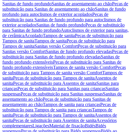
Sanitas de fundo profundo
Sanitas de assentamento ao chão
Peças de
substituição para Sanitas de assentamento ao chão
Sanitas de fundo
profundo para autoclismos de exterior acoplados
Peças de
substituição para Sanitas de fundo profundo para autoclismos de
exterior acoplados
Sanitas de fundo profundo
Peças de substituição
para Sanitas de fundo profundo
Autoclismos de exterior para sanitas,
de cerâmica
Acoplado
Tampos de sanita
Peças de substituição para
Tampos de sanita
Tampos de sanita
Peças de substituição para
Tampos de sanita
Sanitas versão Comfort
Peças de substituição para
Sanitas versão Comfort
Sanitas de fundo profundo elevadas
Peças de
substituição para Sanitas de fundo profundo elevadas
Sanitas de
fundo profundo extensíveis
Peças de substituição para Sanitas de
fundo profundo extensíveis
Tampos de sanita versão Comfort
Peças
de substituição para Tampos de sanita versão Comfort
Tampos de
sanita
Peças de substituição para Tampos de sanita
Assentos de
sanita
Peças de substituição para Assentos de sanita
Sanitas para
crianças
Peças de substituição para Sanitas para crianças
Sanitas
suspensas
Peças de substituição para Sanitas suspensas
Sanitas de
assentamento ao chão
Peças de substituição para Sanitas de
assentamento ao chão
Tampos de sanita para crianças
Peças de
substituição para Tampos de sanita para crianças
Tampos de
sanita
Peças de substituição para Tampos de sanita
Assentos de
sanita
Peças de substituição para Assentos de sanita
Acessórios
complementares
Ligações
Material de fixação
Bidés
Bidés
suspensos
Peças de substituição para Bidés suspensos
Bidés ao