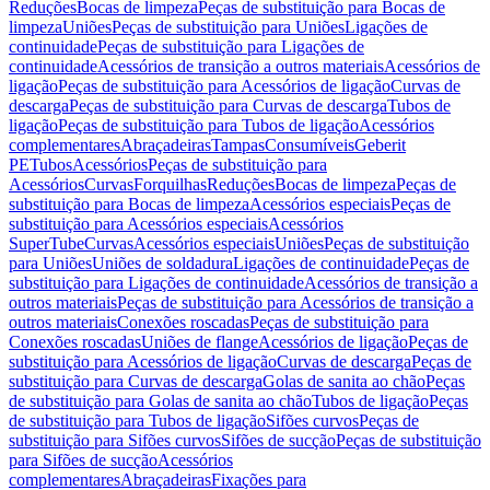
Reduções
Bocas de limpeza
Peças de substituição para Bocas de
limpeza
Uniões
Peças de substituição para Uniões
Ligações de
continuidade
Peças de substituição para Ligações de
continuidade
Acessórios de transição a outros materiais
Acessórios de
ligação
Peças de substituição para Acessórios de ligação
Curvas de
descarga
Peças de substituição para Curvas de descarga
Tubos de
ligação
Peças de substituição para Tubos de ligação
Acessórios
complementares
Abraçadeiras
Tampas
Consumíveis
Geberit
PE
Tubos
Acessórios
Peças de substituição para
Acessórios
Curvas
Forquilhas
Reduções
Bocas de limpeza
Peças de
substituição para Bocas de limpeza
Acessórios especiais
Peças de
substituição para Acessórios especiais
Acessórios
SuperTube
Curvas
Acessórios especiais
Uniões
Peças de substituição
para Uniões
Uniões de soldadura
Ligações de continuidade
Peças de
substituição para Ligações de continuidade
Acessórios de transição a
outros materiais
Peças de substituição para Acessórios de transição a
outros materiais
Conexões roscadas
Peças de substituição para
Conexões roscadas
Uniões de flange
Acessórios de ligação
Peças de
substituição para Acessórios de ligação
Curvas de descarga
Peças de
substituição para Curvas de descarga
Golas de sanita ao chão
Peças
de substituição para Golas de sanita ao chão
Tubos de ligação
Peças
de substituição para Tubos de ligação
Sifões curvos
Peças de
substituição para Sifões curvos
Sifões de sucção
Peças de substituição
para Sifões de sucção
Acessórios
complementares
Abraçadeiras
Fixações para