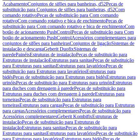
Acabamento
Conjuntos de sifões para banheiras, d52
Peças de
substituição para Conjuntos de sifões para banheiras, d52
Com
comando rotativo
Peças de substituição para Com comando
rotativo
Com comando rotativo e bica de enchimento
Peças de
substituição para Com comando rotativo e bica de enchimento
Com
botão de acionamento PushControl
Peças de substituição para Com
botão de acionamento PushControl
Acessórios complementares para
conjuntos de sifões para banheiras
Conjuntos de ligação
Sistemas de
instalação e descarga
Geberit Duofix
Sistemas de
parede
Painéis
Estruturas de instalação
Peças de substituição para
Estruturas de instalação
Estruturas para sanitas
Peças de substituição
para Estruturas para sanitas
Estruturas para lavatórios
Peças de
substituição para Estruturas para lavatórios
Estruturas para
bidés
Peças de substituição para Estruturas para bidés
Estruturas para
urinóis
Peças de substituição para Estruturas para urinóis
Estruturas
para duches com drenagem à parede
Peças de substituição para
Estruturas para duches com drenagem à parede
Estruturas para
torneiras
Peças de substituição para Estruturas para
torneiras
Estruturas para cargas
Peças de substituição para Estruturas
para cargas
Acessórios complementares
Peças de substituição para
Acessórios complementares
Geberit Kombifix
Estruturas de
instalação
Peças de substituição para Estruturas de
instalação
Estruturas para sanitas
Peças de substituição para
Estruturas para sanitas
Estruturas para lavatórios
Peças de substituição
para Estruturas para lavatórios
Estruturas para bidés
Peças de