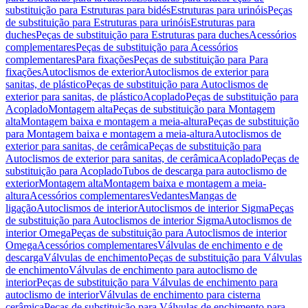
substituição para Estruturas para bidés
Estruturas para urinóis
Peças
de substituição para Estruturas para urinóis
Estruturas para
duches
Peças de substituição para Estruturas para duches
Acessórios
complementares
Peças de substituição para Acessórios
complementares
Para fixações
Peças de substituição para Para
fixações
Autoclismos de exterior
Autoclismos de exterior para
sanitas, de plástico
Peças de substituição para Autoclismos de
exterior para sanitas, de plástico
Acoplado
Peças de substituição para
Acoplado
Montagem alta
Peças de substituição para Montagem
alta
Montagem baixa e montagem a meia-altura
Peças de substituição
para Montagem baixa e montagem a meia-altura
Autoclismos de
exterior para sanitas, de cerâmica
Peças de substituição para
Autoclismos de exterior para sanitas, de cerâmica
Acoplado
Peças de
substituição para Acoplado
Tubos de descarga para autoclismo de
exterior
Montagem alta
Montagem baixa e montagem a meia-
altura
Acessórios complementares
Vedantes
Mangas de
ligação
Autoclismos de interior
Autoclismos de interior Sigma
Peças
de substituição para Autoclismos de interior Sigma
Autoclismos de
interior Omega
Peças de substituição para Autoclismos de interior
Omega
Acessórios complementares
Válvulas de enchimento e de
descarga
Válvulas de enchimento
Peças de substituição para Válvulas
de enchimento
Válvulas de enchimento para autoclismo de
interior
Peças de substituição para Válvulas de enchimento para
autoclismo de interior
Válvulas de enchimento para cisterna
cerâmica
Peças de substituição para Válvulas de enchimento para