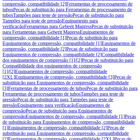
compressão, compatibilidade [2]
Ferramentas de processamento de
tubos
Peças de substituição para Ferramentas de processamento de
tubos
Tampões para teste de pressão
Peças de substituição para
Tampões para teste de pressão
Equipamento para
verificação
Ferramentas para Geberit Mapress
Peças de substituição
para Ferramentas para Geberit Mapress
Equipamentos de
compressão, compatibilidade [1]
Peças de substituição para
Equipamentos de compressão, compatibilidade [1]
Equipamentos de
compressão, compatibilidade [2]
Peças de substituição para
Equipamentos de compressão, compatibilidade [2]
Compatibilidade
dos equipamentos de compressão [1]/[2]
Peças de substituição para
Compatibilidade dos equipamentos de compressão
[1]/[2]
Equipamentos de compressão, compatibilidade
[2XL]
Equipamentos de compressão, compatibilidade [3]
Peças de
substituição para Equipamentos de compressão, compatibilidade
[3]
Ferramentas de processamento de tubos
Peças de substituição para
Ferramentas de processamento de tubos
Tampões para teste de
pressão
Peças de substituição para Tampões para teste de
pressão
Equipamento para verificação
Equipamentos de
compressão
Peças de substituição para Equipamentos de
compressão
Equipamentos de compressão, compatibilidade [1]
Peças
de substituição para Equipamentos de compressão, compatibilidade
[1]
Equipamentos de compressão, compatibilidade [2]
Peças de
substituição para Equipamentos de compressão, compatibilidade
[2]
Equipamentos de compressão, compatibilidade [2XL]
Peças de