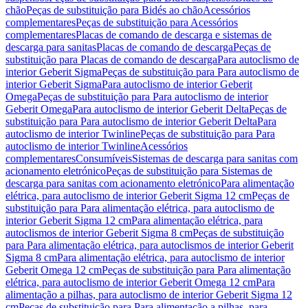
chão
Peças de substituição para Bidés ao chão
Acessórios
complementares
Peças de substituição para Acessórios
complementares
Placas de comando de descarga e sistemas de
descarga para sanitas
Placas de comando de descarga
Peças de
substituição para Placas de comando de descarga
Para autoclismo de
interior Geberit Sigma
Peças de substituição para Para autoclismo de
interior Geberit Sigma
Para autoclismo de interior Geberit
Omega
Peças de substituição para Para autoclismo de interior
Geberit Omega
Para autoclismo de interior Geberit Delta
Peças de
substituição para Para autoclismo de interior Geberit Delta
Para
autoclismo de interior Twinline
Peças de substituição para Para
autoclismo de interior Twinline
Acessórios
complementares
Consumíveis
Sistemas de descarga para sanitas com
acionamento eletrónico
Peças de substituição para Sistemas de
descarga para sanitas com acionamento eletrónico
Para alimentação
elétrica, para autoclismo de interior Geberit Sigma 12 cm
Peças de
substituição para Para alimentação elétrica, para autoclismo de
interior Geberit Sigma 12 cm
Para alimentação elétrica, para
autoclismos de interior Geberit Sigma 8 cm
Peças de substituição
para Para alimentação elétrica, para autoclismos de interior Geberit
Sigma 8 cm
Para alimentação elétrica, para autoclismo de interior
Geberit Omega 12 cm
Peças de substituição para Para alimentação
elétrica, para autoclismo de interior Geberit Omega 12 cm
Para
alimentação a pilhas, para autoclismo de interior Geberit Sigma 12
cm
Peças de substituição para Para alimentação a pilhas, para