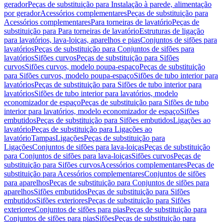
gerador
Peças de substituição para Instalação à parede, alimentação
por gerador
Acessórios complementares
Peças de substituição para
Acessórios complementares
Para torneiras de lavatório
Peças de
substituição para Para torneiras de lavatório
Estruturas de ligação
para lavatórios, lava-loiças, aparelhos e pias
Conjuntos de sifões para
lavatórios
Peças de substituição para Conjuntos de sifões para
lavatórios
Sifões curvos
Peças de substituição para Sifões
curvos
Sifões curvos, modelo poupa-espaço
Peças de substituição
para Sifões curvos, modelo poupa-espaço
Sifões de tubo interior para
lavatórios
Peças de substituição para Sifões de tubo interior para
lavatórios
Sifões de tubo interior para lavatórios, modelo
economizador de espaço
Peças de substituição para Sifões de tubo
interior para lavatórios, modelo economizador de espaço
Sifões
embutidos
Peças de substituição para Sifões embutidos
Ligações ao
lavatório
Peças de substituição para Ligações ao
lavatório
Tampas
Ligações
Peças de substituição para
Ligações
Conjuntos de sifões para lava-loiças
Peças de substituição
para Conjuntos de sifões para lava-loiças
Sifões curvos
Peças de
substituição para Sifões curvos
Acessórios complementares
Peças de
substituição para Acessórios complementares
Conjuntos de sifões
para aparelhos
Peças de substituição para Conjuntos de sifões para
aparelhos
Sifões embutidos
Peças de substituição para Sifões
embutidos
Sifões exteriores
Peças de substituição para Sifões
exteriores
Conjuntos de sifões para pias
Peças de substituição para
Conjuntos de sifões para pias
Sifões
Peças de substituição para