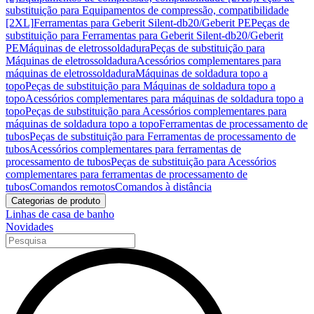
substituição para Equipamentos de compressão, compatibilidade
[2XL]
Ferramentas para Geberit Silent-db20/Geberit PE
Peças de
substituição para Ferramentas para Geberit Silent-db20/Geberit
PE
Máquinas de eletrossoldadura
Peças de substituição para
Máquinas de eletrossoldadura
Acessórios complementares para
máquinas de eletrossoldadura
Máquinas de soldadura topo a
topo
Peças de substituição para Máquinas de soldadura topo a
topo
Acessórios complementares para máquinas de soldadura topo a
topo
Peças de substituição para Acessórios complementares para
máquinas de soldadura topo a topo
Ferramentas de processamento de
tubos
Peças de substituição para Ferramentas de processamento de
tubos
Acessórios complementares para ferramentas de
processamento de tubos
Peças de substituição para Acessórios
complementares para ferramentas de processamento de
tubos
Comandos remotos
Comandos à distância
Categorias de produto
Linhas de casa de banho
Novidades