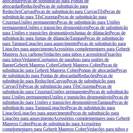
abocardar
Peças de substituição para Pontas de
abocardar
Reduções
Peças de substituição para
Reduções
Curvas
Peças de substituição para Curvas
Tês
Peças de
substituição para Tês
Cruzetas
Peças de substituição para
Cruzetas
Uniões permanentes
Peças de substituição para Uniões
permanentes
Uniões e transições desmontáveis
Peças de substituição
para Uniões e transições desmontáveis
Juntas de dilatação
Peças de
substituição para Juntas de dilatação
Tampas
Peças de substituição
para Tampas
Ligações para aquecimento
Peças de substituição para
Ligações para aquecimento
Acessórios complementares para Geberit
Mapress Aço carbono
Vedações para tubos e acessórios
Fixações
para tubos
Vedantes
Conjuntos de parafuso para uniões de
flange
Geberit Mapress Cobre
Geberit Mapress Cobre
Peças de
substituição para Geberit Mapress Cobre
Pontas de abocardar
Peças
de substituição para Pontas de abocardar
Reduções
Peças de
substituição para Reduções
Curvas
Peças de substituição para
Curvas
Tês
Peças de substituição para Tês
Cruzetas
Peças de
substituição para Cruzetas
Uniões permanentes
Peças de substituição
para Uniões permanentes
Uniões e transições desmontáveis
Peças de
substituição para Uniões e transições desmontáveis
Tampas
Peças de
substituição para Tampas
Ligações
Peças de substituição para
Ligações
Ligações para aquecimento
Peças de substituição para
Ligações para aquecimento
Acessórios complementares para Geberit
Mapress Cobre
Peças de substituição para Acessórios
complementares para Geberit Mapress Cobre
Vedações para tubos e