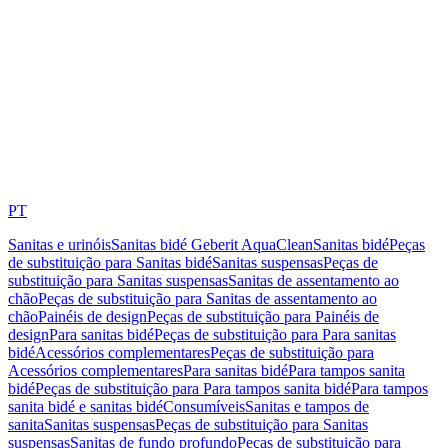
PT
Sanitas e urinóis
Sanitas bidé Geberit AquaClean
Sanitas bidé
Peças
de substituição para Sanitas bidé
Sanitas suspensas
Peças de
substituição para Sanitas suspensas
Sanitas de assentamento ao
chão
Peças de substituição para Sanitas de assentamento ao
chão
Painéis de design
Peças de substituição para Painéis de
design
Para sanitas bidé
Peças de substituição para Para sanitas
bidé
Acessórios complementares
Peças de substituição para
Acessórios complementares
Para sanitas bidé
Para tampos sanita
bidé
Peças de substituição para Para tampos sanita bidé
Para tampos
sanita bidé e sanitas bidé
Consumíveis
Sanitas e tampos de
sanita
Sanitas suspensas
Peças de substituição para Sanitas
suspensas
Sanitas de fundo profundo
Peças de substituição para