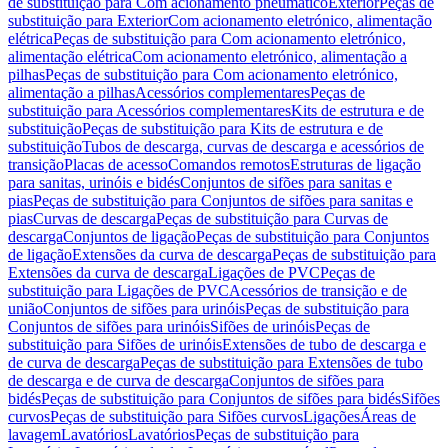
de substituição para Com acionamento pneumático
Exterior
Peças de
substituição para Exterior
Com acionamento eletrónico, alimentação
elétrica
Peças de substituição para Com acionamento eletrónico,
alimentação elétrica
Com acionamento eletrónico, alimentação a
pilhas
Peças de substituição para Com acionamento eletrónico,
alimentação a pilhas
Acessórios complementares
Peças de
substituição para Acessórios complementares
Kits de estrutura e de
substituição
Peças de substituição para Kits de estrutura e de
substituição
Tubos de descarga, curvas de descarga e acessórios de
transição
Placas de acesso
Comandos remotos
Estruturas de ligação
para sanitas, urinóis e bidés
Conjuntos de sifões para sanitas e
pias
Peças de substituição para Conjuntos de sifões para sanitas e
pias
Curvas de descarga
Peças de substituição para Curvas de
descarga
Conjuntos de ligação
Peças de substituição para Conjuntos
de ligação
Extensões da curva de descarga
Peças de substituição para
Extensões da curva de descarga
Ligações de PVC
Peças de
substituição para Ligações de PVC
Acessórios de transição e de
união
Conjuntos de sifões para urinóis
Peças de substituição para
Conjuntos de sifões para urinóis
Sifões de urinóis
Peças de
substituição para Sifões de urinóis
Extensões de tubo de descarga e
de curva de descarga
Peças de substituição para Extensões de tubo
de descarga e de curva de descarga
Conjuntos de sifões para
bidés
Peças de substituição para Conjuntos de sifões para bidés
Sifões
curvos
Peças de substituição para Sifões curvos
Ligações
Áreas de
lavagem
Lavatórios
Lavatórios
Peças de substituição para