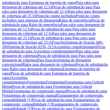
substituição para Estruturas de barreira de vapor
Para ralos para
drenagem de cobertura até 12 l/s
Peças de substituição para Para
ralos para drenagem de cobertura até 12 l/s
Para ralos para drenagem
de cobertura até 25 l/s
Proteção contra incêndios
Proteção contra
incêndios para sistemas de drenagem
Ralos de emergência
Peças de
substituição para Ralos de emergência
Para ralos para drenagem de
cobertura até 12 l/s
Peças de substituição para Para ralos para
drenagem de cobertura até 12 l/s
Para ralos para drenagem de
cobertura até 25 l/s
Peças de substituição para Para ralos para
drenagem de cobertura até 25 l/s
Fixações
Sistema de fixação d40–
200
Sistema de fixação d250–315
Acessórios complementares
Peças
de substituição para Acessórios complementares
Para ralos para
drenagem de cobertura
Peças de substituição para Para ralos para
drenagem de cobertura
Para fixações
Sistema de drenagem
convencional
Ralos para drenagem de cobertura
Peças de substituição
para Ralos para drenagem de cobertura
Estruturas de barreira de
vapor
Peças de substituição para Estruturas de barreira de
vapor
Acessórios
complementares
Ferramentas
Ferramentas
Ferramentas para Geberit
Mepla
Peças de substituição para Ferramentas para Geberit
Mepla
Ferramentas de compressão manual
Peças de substituição para
Ferramentas de compressão manual
Equipamentos de compressão,
compatibilidade [1]
Peças de substituição para Equipamentos de
compressão, compatibilidade [1]
Equipamentos de compressão,
compatibilidade [2]
Peças de substituição para Equipamentos de