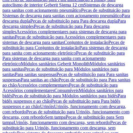
autoclismo de interior Geberit Sigma 12 cm
Sistemas de descarga
para sanitas com acionamento pneumático
Peças de substituição para
Sistemas de descarga para sanitas com acionamento pneumático
Para
descarga dupla
Peças de substituição para Para descarga dupla
Para
descarga simples
Peças de substituição para Para descarga
simples
Acessórios complementares para sistemas de descarga para
sanitas
Peças de substituição para Acessórios complementares para
sistemas de descarga para sanitas
Conjuntos de instalação
Peças de
substituição para Conjuntos de instalação
Para sistemas de descarga
para sanita com acionamento eletrónico
Peças de substituição para
Para sistemas de descarga para sanita com acionamento
eletrónico
Módulos sanitários Geberit Monolith
Módulos sanitários
para sanitas
Peças de substituição para Módulos sanitários para
sanitas
Para sanitas suspensas
Peças de substituição para Para sanitas
suspensas
Para sanitas ao chão
Peças de substituição para Para sanitas
ao chão
Acessórios complementares
Peças de substituição para
Acessórios complementares
Consumíveis
Módulos sanitários para
bidés
Peças de substituição para Módulos sanitários para bidés
Para
bidés suspensos e ao chão
Peças de substituição para Para bidés
suspensos e ao chão
Urinóis
Urinóis, funcionamento com descarga,
com rebordo
Peças de substituição para Urinóis, funcionamento com
descarga, com rebordo
Sem tampa
Peças de substituição para Sem
tampa
Urinóis, funcionamento com descarga, sem rebordo
Peças de
substituição para Urinóis, funcionamento com descarga, sem