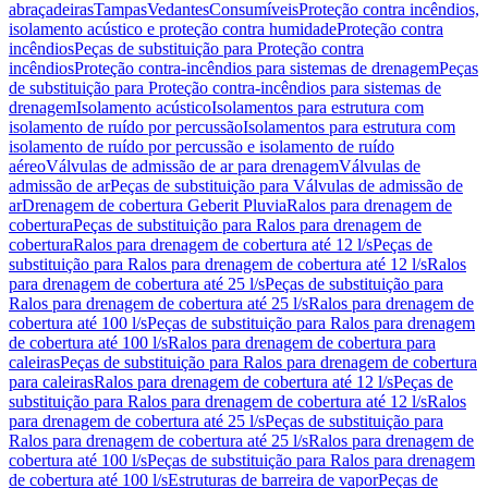
abraçadeiras
Tampas
Vedantes
Consumíveis
Proteção contra incêndios,
isolamento acústico e proteção contra humidade
Proteção contra
incêndios
Peças de substituição para Proteção contra
incêndios
Proteção contra-incêndios para sistemas de drenagem
Peças
de substituição para Proteção contra-incêndios para sistemas de
drenagem
Isolamento acústico
Isolamentos para estrutura com
isolamento de ruído por percussão
Isolamentos para estrutura com
isolamento de ruído por percussão e isolamento de ruído
aéreo
Válvulas de admissão de ar para drenagem
Válvulas de
admissão de ar
Peças de substituição para Válvulas de admissão de
ar
Drenagem de cobertura Geberit Pluvia
Ralos para drenagem de
cobertura
Peças de substituição para Ralos para drenagem de
cobertura
Ralos para drenagem de cobertura até 12 l/s
Peças de
substituição para Ralos para drenagem de cobertura até 12 l/s
Ralos
para drenagem de cobertura até 25 l/s
Peças de substituição para
Ralos para drenagem de cobertura até 25 l/s
Ralos para drenagem de
cobertura até 100 l/s
Peças de substituição para Ralos para drenagem
de cobertura até 100 l/s
Ralos para drenagem de cobertura para
caleiras
Peças de substituição para Ralos para drenagem de cobertura
para caleiras
Ralos para drenagem de cobertura até 12 l/s
Peças de
substituição para Ralos para drenagem de cobertura até 12 l/s
Ralos
para drenagem de cobertura até 25 l/s
Peças de substituição para
Ralos para drenagem de cobertura até 25 l/s
Ralos para drenagem de
cobertura até 100 l/s
Peças de substituição para Ralos para drenagem
de cobertura até 100 l/s
Estruturas de barreira de vapor
Peças de