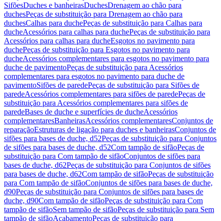
Sifões
Duches e banheiras
Duches
Drenagem ao chão para
duches
Peças de substituição para Drenagem ao chão para
duches
Calhas para duche
Peças de substituição para Calhas para
duche
Acessórios para calhas para duche
Peças de substituição para
Acessórios para calhas para duche
Esgotos no pavimento para
duche
Peças de substituição para Esgotos no pavimento para
duche
Acessórios complementares para esgotos no pavimento para
duche de pavimento
Peças de substituição para Acessórios
complementares para esgotos no pavimento para duche de
pavimento
Sifões de parede
Peças de substituição para Sifões de
parede
Acessórios complementares para sifões de parede
Peças de
substituição para Acessórios complementares para sifões de
parede
Bases de duche e superfícies de duche
Acessórios
complementares
Banheiras
Acessórios complementares
Conjuntos de
reparação
Estruturas de ligação para duches e banheiras
Conjuntos de
sifões para bases de duche, d52
Peças de substituição para Conjuntos
de sifões para bases de duche, d52
Com tampão de sifão
Peças de
substituição para Com tampão de sifão
Conjuntos de sifões para
bases de duche, d62
Peças de substituição para Conjuntos de sifões
para bases de duche, d62
Com tampão de sifão
Peças de substituição
para Com tampão de sifão
Conjuntos de sifões para bases de duche,
d90
Peças de substituição para Conjuntos de sifões para bases de
duche, d90
Com tampão de sifão
Peças de substituição para Com
tampão de sifão
Sem tampão de sifão
Peças de substituição para Sem
tampão de sifão
Acabamento
Peças de substituição para