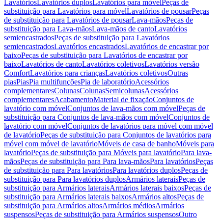
Lavatórios
Lavatórios duplos
Lavatórios para móvel
Peças de
substituição para Lavatórios para móvel
Lavatórios de pousar
Peças
de substituição para Lavatórios de pousar
Lava-mãos
Peças de
substituição para Lava-mãos
Lava-mãos de canto
Lavatórios
semiencastrados
Peças de substituição para Lavatórios
semiencastrados
Lavatórios encastrados
Lavatórios de encastrar por
baixo
Peças de substituição para Lavatórios de encastrar por
baixo
Lavatórios de canto
Lavatórios coletivos
Lavatórios versão
Comfort
Lavatórios para crianças
Lavatórios coletivos
Outras
pias
Pias
Pia multifunções
Pia de laboratório
Acessórios
complementares
Colunas
Colunas
Semicolunas
Acessórios
complementares
Acabamento
Material de fixação
Conjuntos de
lavatório com móvel
Conjuntos de lava-mãos com móvel
Peças de
substituição para Conjuntos de lava-mãos com móvel
Conjuntos de
lavatório com móvel
Conjuntos de lavatórios para móvel com móvel
de lavatório
Peças de substituição para Conjuntos de lavatórios para
móvel com móvel de lavatório
Móveis de casa de banho
Móveis para
lavatório
Peças de substituição para Móveis para lavatório
Para lava-
mãos
Peças de substituição para Para lava-mãos
Para lavatórios
Peças
de substituição para Para lavatórios
Para lavatórios duplos
Peças de
substituição para Para lavatórios duplos
Armários laterais
Peças de
substituição para Armários laterais
Armários laterais baixos
Peças de
substituição para Armários laterais baixos
Armários altos
Peças de
substituição para Armários altos
Armários médios
Armários
suspensos
Peças de substituição para Armários suspensos
Outro