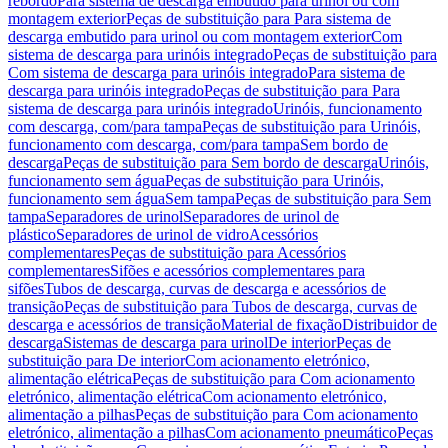
rebordo
Para sistema de descarga embutido para urinol ou com
montagem exterior
Peças de substituição para Para sistema de
descarga embutido para urinol ou com montagem exterior
Com
sistema de descarga para urinóis integrado
Peças de substituição para
Com sistema de descarga para urinóis integrado
Para sistema de
descarga para urinóis integrado
Peças de substituição para Para
sistema de descarga para urinóis integrado
Urinóis, funcionamento
com descarga, com/para tampa
Peças de substituição para Urinóis,
funcionamento com descarga, com/para tampa
Sem bordo de
descarga
Peças de substituição para Sem bordo de descarga
Urinóis,
funcionamento sem água
Peças de substituição para Urinóis,
funcionamento sem água
Sem tampa
Peças de substituição para Sem
tampa
Separadores de urinol
Separadores de urinol de
plástico
Separadores de urinol de vidro
Acessórios
complementares
Peças de substituição para Acessórios
complementares
Sifões e acessórios complementares para
sifões
Tubos de descarga, curvas de descarga e acessórios de
transição
Peças de substituição para Tubos de descarga, curvas de
descarga e acessórios de transição
Material de fixação
Distribuidor de
descarga
Sistemas de descarga para urinol
De interior
Peças de
substituição para De interior
Com acionamento eletrónico,
alimentação elétrica
Peças de substituição para Com acionamento
eletrónico, alimentação elétrica
Com acionamento eletrónico,
alimentação a pilhas
Peças de substituição para Com acionamento
eletrónico, alimentação a pilhas
Com acionamento pneumático
Peças