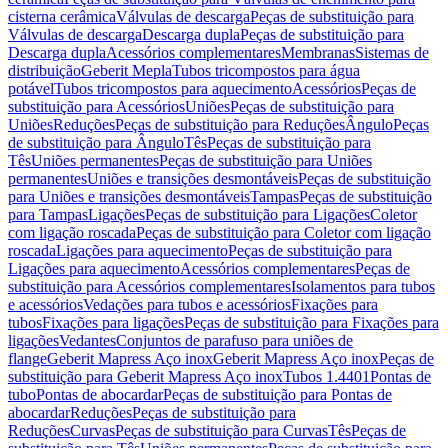
cisterna cerâmica
Válvulas de descarga
Peças de substituição para
Válvulas de descarga
Descarga dupla
Peças de substituição para
Descarga dupla
Acessórios complementares
Membranas
Sistemas de
distribuição
Geberit Mepla
Tubos tricompostos para água
potável
Tubos tricompostos para aquecimento
Acessórios
Peças de
substituição para Acessórios
Uniões
Peças de substituição para
Uniões
Reduções
Peças de substituição para Reduções
Ângulo
Peças
de substituição para Ângulo
Tês
Peças de substituição para
Tês
Uniões permanentes
Peças de substituição para Uniões
permanentes
Uniões e transições desmontáveis
Peças de substituição
para Uniões e transições desmontáveis
Tampas
Peças de substituição
para Tampas
Ligações
Peças de substituição para Ligações
Coletor
com ligação roscada
Peças de substituição para Coletor com ligação
roscada
Ligações para aquecimento
Peças de substituição para
Ligações para aquecimento
Acessórios complementares
Peças de
substituição para Acessórios complementares
Isolamentos para tubos
e acessórios
Vedações para tubos e acessórios
Fixações para
tubos
Fixações para ligações
Peças de substituição para Fixações para
ligações
Vedantes
Conjuntos de parafuso para uniões de
flange
Geberit Mapress Aço inox
Geberit Mapress Aço inox
Peças de
substituição para Geberit Mapress Aço inox
Tubos 1.4401
Pontas de
tubo
Pontas de abocardar
Peças de substituição para Pontas de
abocardar
Reduções
Peças de substituição para
Reduções
Curvas
Peças de substituição para Curvas
Tês
Peças de