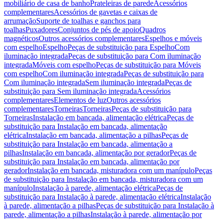
mobiliário de casa de banho
Prateleiras de parede
Acessórios
complementares
Acessórios de gavetas e caixas de
arrumação
Suporte de toalhas e ganchos para
toalhas
Puxadores
Conjuntos de pés de apoio
Quadros
magnéticos
Outros acessórios complementares
Espelhos e móveis
com espelho
Espelho
Peças de substituição para Espelho
Com
iluminação integrada
Peças de substituição para Com iluminação
integrada
Móveis com espelho
Peças de substituição para Móveis
com espelho
Com iluminação integrada
Peças de substituição para
Com iluminação integrada
Sem iluminação integrada
Peças de
substituição para Sem iluminação integrada
Acessórios
complementares
Elementos de luz
Outros acessórios
complementares
Torneiras
Torneiras
Peças de substituição para
Torneiras
Instalação em bancada, alimentação elétrica
Peças de
substituição para Instalação em bancada, alimentação
elétrica
Instalação em bancada, alimentação a pilhas
Peças de
substituição para Instalação em bancada, alimentação a
pilhas
Instalação em bancada, alimentação por gerador
Peças de
substituição para Instalação em bancada, alimentação por
gerador
Instalação em bancada, misturadora com um manípulo
Peças
de substituição para Instalação em bancada, misturadora com um
manípulo
Instalação à parede, alimentação elétrica
Peças de
substituição para Instalação à parede, alimentação elétrica
Instalação
à parede, alimentação a pilhas
Peças de substituição para Instalação à
parede, alimentação a pilhas
Instalação à parede, alimentação por