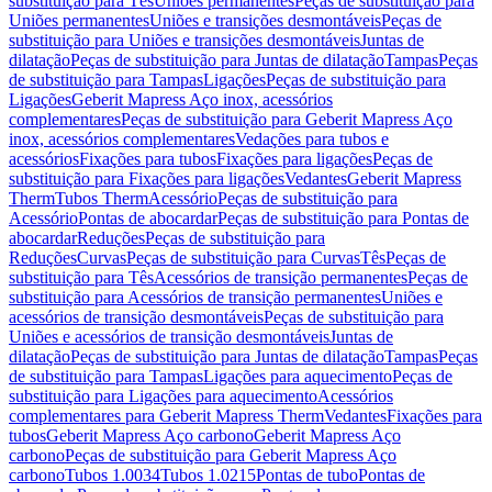
substituição para Tês
Uniões permanentes
Peças de substituição para
Uniões permanentes
Uniões e transições desmontáveis
Peças de
substituição para Uniões e transições desmontáveis
Juntas de
dilatação
Peças de substituição para Juntas de dilatação
Tampas
Peças
de substituição para Tampas
Ligações
Peças de substituição para
Ligações
Geberit Mapress Aço inox, acessórios
complementares
Peças de substituição para Geberit Mapress Aço
inox, acessórios complementares
Vedações para tubos e
acessórios
Fixações para tubos
Fixações para ligações
Peças de
substituição para Fixações para ligações
Vedantes
Geberit Mapress
Therm
Tubos Therm
Acessório
Peças de substituição para
Acessório
Pontas de abocardar
Peças de substituição para Pontas de
abocardar
Reduções
Peças de substituição para
Reduções
Curvas
Peças de substituição para Curvas
Tês
Peças de
substituição para Tês
Acessórios de transição permanentes
Peças de
substituição para Acessórios de transição permanentes
Uniões e
acessórios de transição desmontáveis
Peças de substituição para
Uniões e acessórios de transição desmontáveis
Juntas de
dilatação
Peças de substituição para Juntas de dilatação
Tampas
Peças
de substituição para Tampas
Ligações para aquecimento
Peças de
substituição para Ligações para aquecimento
Acessórios
complementares para Geberit Mapress Therm
Vedantes
Fixações para
tubos
Geberit Mapress Aço carbono
Geberit Mapress Aço
carbono
Peças de substituição para Geberit Mapress Aço
carbono
Tubos 1.0034
Tubos 1.0215
Pontas de tubo
Pontas de