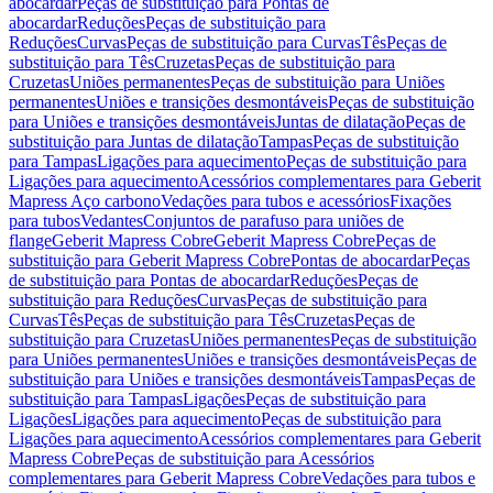
abocardar
Peças de substituição para Pontas de
abocardar
Reduções
Peças de substituição para
Reduções
Curvas
Peças de substituição para Curvas
Tês
Peças de
substituição para Tês
Cruzetas
Peças de substituição para
Cruzetas
Uniões permanentes
Peças de substituição para Uniões
permanentes
Uniões e transições desmontáveis
Peças de substituição
para Uniões e transições desmontáveis
Juntas de dilatação
Peças de
substituição para Juntas de dilatação
Tampas
Peças de substituição
para Tampas
Ligações para aquecimento
Peças de substituição para
Ligações para aquecimento
Acessórios complementares para Geberit
Mapress Aço carbono
Vedações para tubos e acessórios
Fixações
para tubos
Vedantes
Conjuntos de parafuso para uniões de
flange
Geberit Mapress Cobre
Geberit Mapress Cobre
Peças de
substituição para Geberit Mapress Cobre
Pontas de abocardar
Peças
de substituição para Pontas de abocardar
Reduções
Peças de
substituição para Reduções
Curvas
Peças de substituição para
Curvas
Tês
Peças de substituição para Tês
Cruzetas
Peças de
substituição para Cruzetas
Uniões permanentes
Peças de substituição
para Uniões permanentes
Uniões e transições desmontáveis
Peças de
substituição para Uniões e transições desmontáveis
Tampas
Peças de
substituição para Tampas
Ligações
Peças de substituição para
Ligações
Ligações para aquecimento
Peças de substituição para
Ligações para aquecimento
Acessórios complementares para Geberit
Mapress Cobre
Peças de substituição para Acessórios
complementares para Geberit Mapress Cobre
Vedações para tubos e