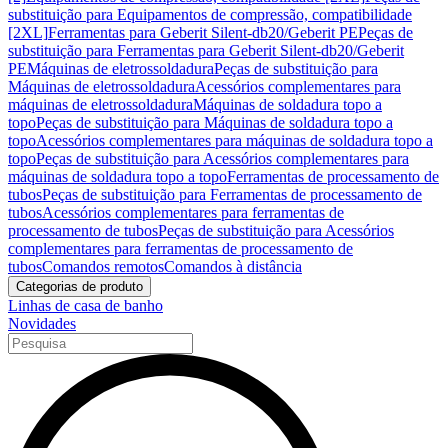
substituição para Equipamentos de compressão, compatibilidade
[2XL]
Ferramentas para Geberit Silent-db20/Geberit PE
Peças de
substituição para Ferramentas para Geberit Silent-db20/Geberit
PE
Máquinas de eletrossoldadura
Peças de substituição para
Máquinas de eletrossoldadura
Acessórios complementares para
máquinas de eletrossoldadura
Máquinas de soldadura topo a
topo
Peças de substituição para Máquinas de soldadura topo a
topo
Acessórios complementares para máquinas de soldadura topo a
topo
Peças de substituição para Acessórios complementares para
máquinas de soldadura topo a topo
Ferramentas de processamento de
tubos
Peças de substituição para Ferramentas de processamento de
tubos
Acessórios complementares para ferramentas de
processamento de tubos
Peças de substituição para Acessórios
complementares para ferramentas de processamento de
tubos
Comandos remotos
Comandos à distância
Categorias de produto
Linhas de casa de banho
Novidades