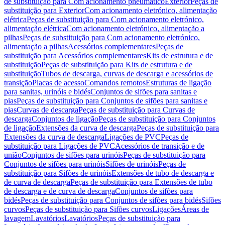
de substituição para Com acionamento pneumático
Exterior
Peças de
substituição para Exterior
Com acionamento eletrónico, alimentação
elétrica
Peças de substituição para Com acionamento eletrónico,
alimentação elétrica
Com acionamento eletrónico, alimentação a
pilhas
Peças de substituição para Com acionamento eletrónico,
alimentação a pilhas
Acessórios complementares
Peças de
substituição para Acessórios complementares
Kits de estrutura e de
substituição
Peças de substituição para Kits de estrutura e de
substituição
Tubos de descarga, curvas de descarga e acessórios de
transição
Placas de acesso
Comandos remotos
Estruturas de ligação
para sanitas, urinóis e bidés
Conjuntos de sifões para sanitas e
pias
Peças de substituição para Conjuntos de sifões para sanitas e
pias
Curvas de descarga
Peças de substituição para Curvas de
descarga
Conjuntos de ligação
Peças de substituição para Conjuntos
de ligação
Extensões da curva de descarga
Peças de substituição para
Extensões da curva de descarga
Ligações de PVC
Peças de
substituição para Ligações de PVC
Acessórios de transição e de
união
Conjuntos de sifões para urinóis
Peças de substituição para
Conjuntos de sifões para urinóis
Sifões de urinóis
Peças de
substituição para Sifões de urinóis
Extensões de tubo de descarga e
de curva de descarga
Peças de substituição para Extensões de tubo
de descarga e de curva de descarga
Conjuntos de sifões para
bidés
Peças de substituição para Conjuntos de sifões para bidés
Sifões
curvos
Peças de substituição para Sifões curvos
Ligações
Áreas de
lavagem
Lavatórios
Lavatórios
Peças de substituição para