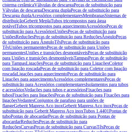
cisterna cerâmica
Válvulas de descarga
Peças de substituição para
Válvulas de descarga
Descarga dupla
Peças de substituição para
Descarga dupla
Acessórios complementares
Membranas
Sistemas de
distribuição
Geberit Mepla
Tubos tricompostos para água
potável
Tubos tricompostos para aquecimento
Acessórios
Peças de
substituição para Acessórios
Uniões
Peças de substituição para
Uniões
Reduções
Peças de substituição para Reduções
Ângulo
Peças
de substituição para Ângulo
Tês
Peças de substituição para
Tês
Uniões permanentes
Peças de substituição para Uniões
permanentes
Uniões e transições desmontáveis
Peças de substituição
para Uniões e transições desmontáveis
Tampas
Peças de substituição
para Tampas
Ligações
Peças de substituição para Ligações
Coletor
com ligação roscada
Peças de substituição para Coletor com ligação
roscada
Ligações para aquecimento
Peças de substituição para
Ligações para aquecimento
Acessórios complementares
Peças de
substituição para Acessórios complementares
Isolamentos para tubos
e acessórios
Vedações para tubos e acessórios
Fixações para
tubos
Fixações para ligações
Peças de substituição para Fixações para
ligações
Vedantes
Conjuntos de parafuso para uniões de
flange
Geberit Mapress Aço inox
Geberit Mapress Aço inox
Peças de
substituição para Geberit Mapress Aço inox
Tubos 1.4401
Pontas de
tubo
Pontas de abocardar
Peças de substituição para Pontas de
abocardar
Reduções
Peças de substituição para
Reduções
Curvas
Peças de substituição para Curvas
Tês
Peças de