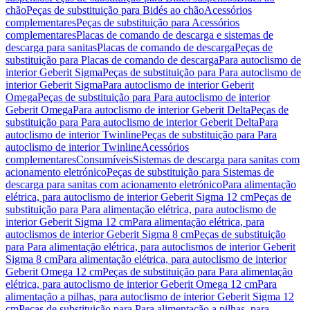
chão
Peças de substituição para Bidés ao chão
Acessórios
complementares
Peças de substituição para Acessórios
complementares
Placas de comando de descarga e sistemas de
descarga para sanitas
Placas de comando de descarga
Peças de
substituição para Placas de comando de descarga
Para autoclismo de
interior Geberit Sigma
Peças de substituição para Para autoclismo de
interior Geberit Sigma
Para autoclismo de interior Geberit
Omega
Peças de substituição para Para autoclismo de interior
Geberit Omega
Para autoclismo de interior Geberit Delta
Peças de
substituição para Para autoclismo de interior Geberit Delta
Para
autoclismo de interior Twinline
Peças de substituição para Para
autoclismo de interior Twinline
Acessórios
complementares
Consumíveis
Sistemas de descarga para sanitas com
acionamento eletrónico
Peças de substituição para Sistemas de
descarga para sanitas com acionamento eletrónico
Para alimentação
elétrica, para autoclismo de interior Geberit Sigma 12 cm
Peças de
substituição para Para alimentação elétrica, para autoclismo de
interior Geberit Sigma 12 cm
Para alimentação elétrica, para
autoclismos de interior Geberit Sigma 8 cm
Peças de substituição
para Para alimentação elétrica, para autoclismos de interior Geberit
Sigma 8 cm
Para alimentação elétrica, para autoclismo de interior
Geberit Omega 12 cm
Peças de substituição para Para alimentação
elétrica, para autoclismo de interior Geberit Omega 12 cm
Para
alimentação a pilhas, para autoclismo de interior Geberit Sigma 12
cm
Peças de substituição para Para alimentação a pilhas, para