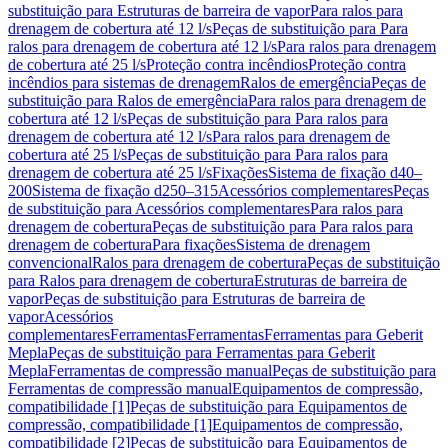
substituição para Estruturas de barreira de vapor
Para ralos para
drenagem de cobertura até 12 l/s
Peças de substituição para Para
ralos para drenagem de cobertura até 12 l/s
Para ralos para drenagem
de cobertura até 25 l/s
Proteção contra incêndios
Proteção contra
incêndios para sistemas de drenagem
Ralos de emergência
Peças de
substituição para Ralos de emergência
Para ralos para drenagem de
cobertura até 12 l/s
Peças de substituição para Para ralos para
drenagem de cobertura até 12 l/s
Para ralos para drenagem de
cobertura até 25 l/s
Peças de substituição para Para ralos para
drenagem de cobertura até 25 l/s
Fixações
Sistema de fixação d40–
200
Sistema de fixação d250–315
Acessórios complementares
Peças
de substituição para Acessórios complementares
Para ralos para
drenagem de cobertura
Peças de substituição para Para ralos para
drenagem de cobertura
Para fixações
Sistema de drenagem
convencional
Ralos para drenagem de cobertura
Peças de substituição
para Ralos para drenagem de cobertura
Estruturas de barreira de
vapor
Peças de substituição para Estruturas de barreira de
vapor
Acessórios
complementares
Ferramentas
Ferramentas
Ferramentas para Geberit
Mepla
Peças de substituição para Ferramentas para Geberit
Mepla
Ferramentas de compressão manual
Peças de substituição para
Ferramentas de compressão manual
Equipamentos de compressão,
compatibilidade [1]
Peças de substituição para Equipamentos de
compressão, compatibilidade [1]
Equipamentos de compressão,
compatibilidade [2]
Peças de substituição para Equipamentos de