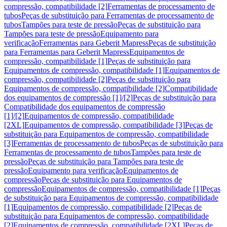
compressão, compatibilidade [2]
Ferramentas de processamento de
tubos
Peças de substituição para Ferramentas de processamento de
tubos
Tampões para teste de pressão
Peças de substituição para
Tampões para teste de pressão
Equipamento para
verificação
Ferramentas para Geberit Mapress
Peças de substituição
para Ferramentas para Geberit Mapress
Equipamentos de
compressão, compatibilidade [1]
Peças de substituição para
Equipamentos de compressão, compatibilidade [1]
Equipamentos de
compressão, compatibilidade [2]
Peças de substituição para
Equipamentos de compressão, compatibilidade [2]
Compatibilidade
dos equipamentos de compressão [1]/[2]
Peças de substituição para
Compatibilidade dos equipamentos de compressão
[1]/[2]
Equipamentos de compressão, compatibilidade
[2XL]
Equipamentos de compressão, compatibilidade [3]
Peças de
substituição para Equipamentos de compressão, compatibilidade
[3]
Ferramentas de processamento de tubos
Peças de substituição para
Ferramentas de processamento de tubos
Tampões para teste de
pressão
Peças de substituição para Tampões para teste de
pressão
Equipamento para verificação
Equipamentos de
compressão
Peças de substituição para Equipamentos de
compressão
Equipamentos de compressão, compatibilidade [1]
Peças
de substituição para Equipamentos de compressão, compatibilidade
[1]
Equipamentos de compressão, compatibilidade [2]
Peças de
substituição para Equipamentos de compressão, compatibilidade
[2]
Equipamentos de compressão, compatibilidade [2XL]
Peças de