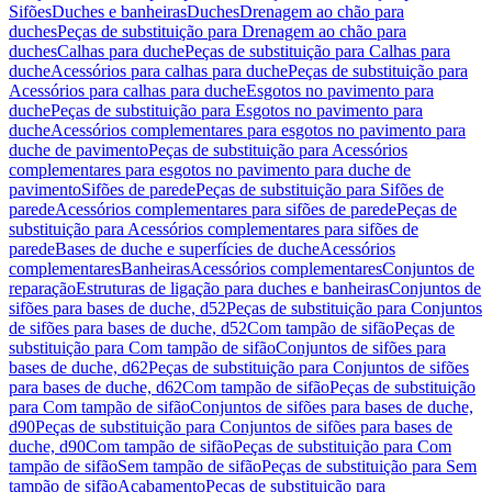
Sifões
Duches e banheiras
Duches
Drenagem ao chão para
duches
Peças de substituição para Drenagem ao chão para
duches
Calhas para duche
Peças de substituição para Calhas para
duche
Acessórios para calhas para duche
Peças de substituição para
Acessórios para calhas para duche
Esgotos no pavimento para
duche
Peças de substituição para Esgotos no pavimento para
duche
Acessórios complementares para esgotos no pavimento para
duche de pavimento
Peças de substituição para Acessórios
complementares para esgotos no pavimento para duche de
pavimento
Sifões de parede
Peças de substituição para Sifões de
parede
Acessórios complementares para sifões de parede
Peças de
substituição para Acessórios complementares para sifões de
parede
Bases de duche e superfícies de duche
Acessórios
complementares
Banheiras
Acessórios complementares
Conjuntos de
reparação
Estruturas de ligação para duches e banheiras
Conjuntos de
sifões para bases de duche, d52
Peças de substituição para Conjuntos
de sifões para bases de duche, d52
Com tampão de sifão
Peças de
substituição para Com tampão de sifão
Conjuntos de sifões para
bases de duche, d62
Peças de substituição para Conjuntos de sifões
para bases de duche, d62
Com tampão de sifão
Peças de substituição
para Com tampão de sifão
Conjuntos de sifões para bases de duche,
d90
Peças de substituição para Conjuntos de sifões para bases de
duche, d90
Com tampão de sifão
Peças de substituição para Com
tampão de sifão
Sem tampão de sifão
Peças de substituição para Sem
tampão de sifão
Acabamento
Peças de substituição para