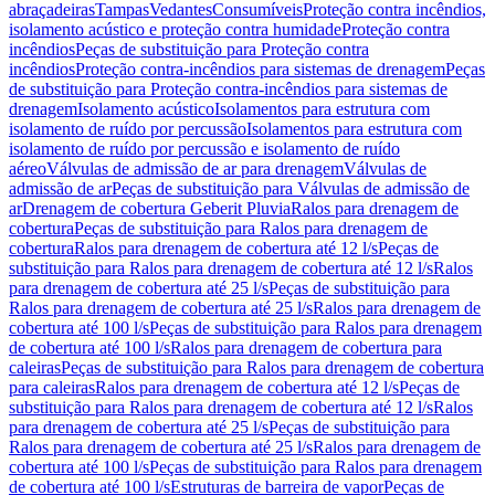
abraçadeiras
Tampas
Vedantes
Consumíveis
Proteção contra incêndios,
isolamento acústico e proteção contra humidade
Proteção contra
incêndios
Peças de substituição para Proteção contra
incêndios
Proteção contra-incêndios para sistemas de drenagem
Peças
de substituição para Proteção contra-incêndios para sistemas de
drenagem
Isolamento acústico
Isolamentos para estrutura com
isolamento de ruído por percussão
Isolamentos para estrutura com
isolamento de ruído por percussão e isolamento de ruído
aéreo
Válvulas de admissão de ar para drenagem
Válvulas de
admissão de ar
Peças de substituição para Válvulas de admissão de
ar
Drenagem de cobertura Geberit Pluvia
Ralos para drenagem de
cobertura
Peças de substituição para Ralos para drenagem de
cobertura
Ralos para drenagem de cobertura até 12 l/s
Peças de
substituição para Ralos para drenagem de cobertura até 12 l/s
Ralos
para drenagem de cobertura até 25 l/s
Peças de substituição para
Ralos para drenagem de cobertura até 25 l/s
Ralos para drenagem de
cobertura até 100 l/s
Peças de substituição para Ralos para drenagem
de cobertura até 100 l/s
Ralos para drenagem de cobertura para
caleiras
Peças de substituição para Ralos para drenagem de cobertura
para caleiras
Ralos para drenagem de cobertura até 12 l/s
Peças de
substituição para Ralos para drenagem de cobertura até 12 l/s
Ralos
para drenagem de cobertura até 25 l/s
Peças de substituição para
Ralos para drenagem de cobertura até 25 l/s
Ralos para drenagem de
cobertura até 100 l/s
Peças de substituição para Ralos para drenagem
de cobertura até 100 l/s
Estruturas de barreira de vapor
Peças de