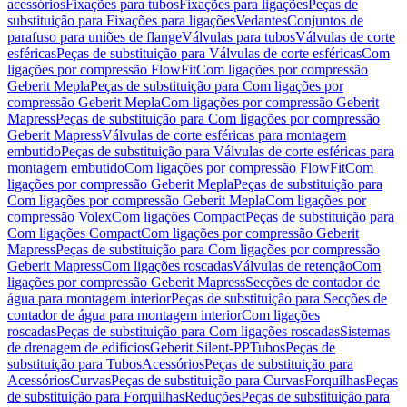
acessórios
Fixações para tubos
Fixações para ligações
Peças de
substituição para Fixações para ligações
Vedantes
Conjuntos de
parafuso para uniões de flange
Válvulas para tubos
Válvulas de corte
esféricas
Peças de substituição para Válvulas de corte esféricas
Com
ligações por compressão FlowFit
Com ligações por compressão
Geberit Mepla
Peças de substituição para Com ligações por
compressão Geberit Mepla
Com ligações por compressão Geberit
Mapress
Peças de substituição para Com ligações por compressão
Geberit Mapress
Válvulas de corte esféricas para montagem
embutido
Peças de substituição para Válvulas de corte esféricas para
montagem embutido
Com ligações por compressão FlowFit
Com
ligações por compressão Geberit Mepla
Peças de substituição para
Com ligações por compressão Geberit Mepla
Com ligações por
compressão Volex
Com ligações Compact
Peças de substituição para
Com ligações Compact
Com ligações por compressão Geberit
Mapress
Peças de substituição para Com ligações por compressão
Geberit Mapress
Com ligações roscadas
Válvulas de retenção
Com
ligações por compressão Geberit Mapress
Secções de contador de
água para montagem interior
Peças de substituição para Secções de
contador de água para montagem interior
Com ligações
roscadas
Peças de substituição para Com ligações roscadas
Sistemas
de drenagem de edifícios
Geberit Silent-PP
Tubos
Peças de
substituição para Tubos
Acessórios
Peças de substituição para
Acessórios
Curvas
Peças de substituição para Curvas
Forquilhas
Peças
de substituição para Forquilhas
Reduções
Peças de substituição para