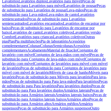
Lavatórios
Lavatórios duplos
Lavatórios para móvel
Peças de
substituição para Lavatórios para móvel
Lavatórios de pousar
Peças
de substituição para Lavatórios de pousar
Lava-mãos
Peças de
substituição para Lava-mãos
Lava-mãos de canto
Lavatórios
semiencastrados
Peças de substituição para Lavatórios
semiencastrados
Lavatórios encastrados
Lavatórios de encastrar por
baixo
Peças de substituição para Lavatórios de encastrar por
baixo
Lavatórios de canto
Lavatórios coletivos
Lavatórios versão
Comfort
Lavatórios para crianças
Lavatórios coletivos
Outras
pias
Pias
Pia multifunções
Pia de laboratório
Acessórios
complementares
Colunas
Colunas
Semicolunas
Acessórios
complementares
Acabamento
Material de fixação
Conjuntos de
lavatório com móvel
Conjuntos de lava-mãos com móvel
Peças de
substituição para Conjuntos de lava-mãos com móvel
Conjuntos de
lavatório com móvel
Conjuntos de lavatórios para móvel com móvel
de lavatório
Peças de substituição para Conjuntos de lavatórios para
móvel com móvel de lavatório
Móveis de casa de banho
Móveis para
lavatório
Peças de substituição para Móveis para lavatório
Para lava-
mãos
Peças de substituição para Para lava-mãos
Para lavatórios
Peças
de substituição para Para lavatórios
Para lavatórios duplos
Peças de
substituição para Para lavatórios duplos
Armários laterais
Peças de
substituição para Armários laterais
Armários laterais baixos
Peças de
substituição para Armários laterais baixos
Armários altos
Peças de
substituição para Armários altos
Armários médios
Armários
suspensos
Peças de substituição para Armários suspensos
Outro