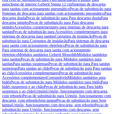
autoclismo de interior Geberit Sigma 12 cm
Sistemas de descarga
para sanitas com acionamento pneumático
Peças de substituição para
Sistemas de descarga para sanitas com acionamento pneumático
Para
descarga dupla
Peças de substituição para Para descarga dupla
Para
descarga simples
Peças de substituição para Para descarga
simples
Acessórios complementares para sistemas de descarga para
sanitas
Peças de substituição para Acessórios complementares para
sistemas de descarga para sanitas
Conjuntos de instalação
Peças de
substituição para Conjuntos de instalação
Para sistemas de descarga
para sanita com acionamento eletrónico
Peças de substituição para
Para sistemas de descarga para sanita com acionamento
eletrónico
Módulos sanitários Geberit Monolith
Módulos sanitários
para sanitas
Peças de substituição para Módulos sanitários para
sanitas
Para sanitas suspensas
Peças de substituição para Para sanitas
suspensas
Para sanitas ao chão
Peças de substituição para Para sanitas
ao chão
Acessórios complementares
Peças de substituição para
Acessórios complementares
Consumíveis
Módulos sanitários para
bidés
Peças de substituição para Módulos sanitários para bidés
Para
bidés suspensos e ao chão
Peças de substituição para Para bidés
suspensos e ao chão
Urinóis
Urinóis, funcionamento com descarga,
com rebordo
Peças de substituição para Urinóis, funcionamento com
descarga, com rebordo
Sem tampa
Peças de substituição para Sem
tampa
Urinóis, funcionamento com descarga, sem rebordo
Peças de
substituição para Urinóis, funcionamento com descarga, sem