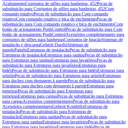
Acabamento
Conjuntos de sifões para banheiras, d52
Peças de
substituição para Conjuntos de sifões para banheiras, d52
Com
comando rotativo
Peças de substituição para Com comando
rotativo
Com comando rotativo e bica de enchimento
Peças de
substituição para Com comando rotativo e bica de enchimento
Com
botão de acionamento PushControl
Peças de substituição para Com
botão de acionamento PushControl
Acessórios complementares para
conjuntos de sifões para banheiras
Conjuntos de ligação
Sistemas de
instalação e descarga
Geberit Duofix
Sistemas de
parede
Painéis
Estruturas de instalação
Peças de substituição para
Estruturas de instalação
Estruturas para sanitas
Peças de substituição
para Estruturas para sanitas
Estruturas para lavatórios
Peças de
substituição para Estruturas para lavatórios
Estruturas para
bidés
Peças de substituição para Estruturas para bidés
Estruturas para
urinóis
Peças de substituição para Estruturas para urinóis
Estruturas
para duches com drenagem à parede
Peças de substituição para
Estruturas para duches com drenagem à parede
Estruturas para
torneiras
Peças de substituição para Estruturas para
torneiras
Estruturas para cargas
Peças de substituição para Estruturas
para cargas
Acessórios complementares
Peças de substituição para
Acessórios complementares
Geberit Kombifix
Estruturas de
instalação
Peças de substituição para Estruturas de
instalação
Estruturas para sanitas
Peças de substituição para
Estruturas para sanitas
Estruturas para lavatórios
Peças de substituição
para Estruturas para lavatórios
Estruturas para bidés
Peças de