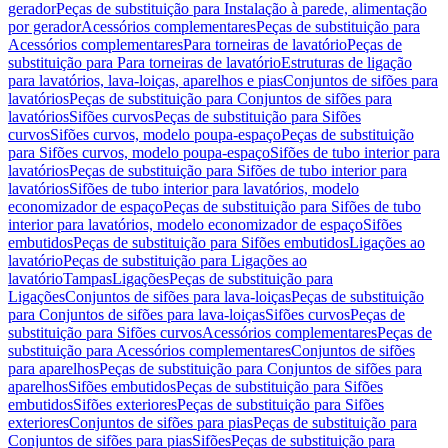
gerador
Peças de substituição para Instalação à parede, alimentação
por gerador
Acessórios complementares
Peças de substituição para
Acessórios complementares
Para torneiras de lavatório
Peças de
substituição para Para torneiras de lavatório
Estruturas de ligação
para lavatórios, lava-loiças, aparelhos e pias
Conjuntos de sifões para
lavatórios
Peças de substituição para Conjuntos de sifões para
lavatórios
Sifões curvos
Peças de substituição para Sifões
curvos
Sifões curvos, modelo poupa-espaço
Peças de substituição
para Sifões curvos, modelo poupa-espaço
Sifões de tubo interior para
lavatórios
Peças de substituição para Sifões de tubo interior para
lavatórios
Sifões de tubo interior para lavatórios, modelo
economizador de espaço
Peças de substituição para Sifões de tubo
interior para lavatórios, modelo economizador de espaço
Sifões
embutidos
Peças de substituição para Sifões embutidos
Ligações ao
lavatório
Peças de substituição para Ligações ao
lavatório
Tampas
Ligações
Peças de substituição para
Ligações
Conjuntos de sifões para lava-loiças
Peças de substituição
para Conjuntos de sifões para lava-loiças
Sifões curvos
Peças de
substituição para Sifões curvos
Acessórios complementares
Peças de
substituição para Acessórios complementares
Conjuntos de sifões
para aparelhos
Peças de substituição para Conjuntos de sifões para
aparelhos
Sifões embutidos
Peças de substituição para Sifões
embutidos
Sifões exteriores
Peças de substituição para Sifões
exteriores
Conjuntos de sifões para pias
Peças de substituição para
Conjuntos de sifões para pias
Sifões
Peças de substituição para