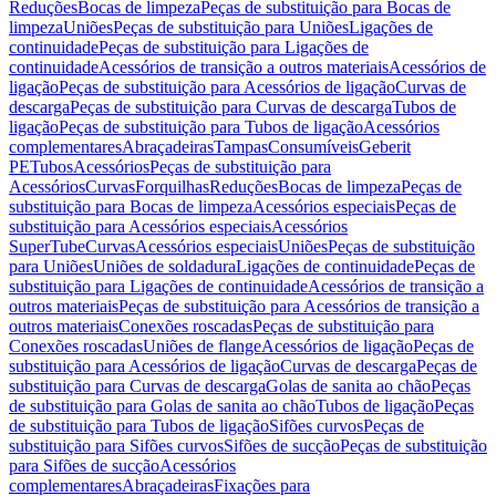
Reduções
Bocas de limpeza
Peças de substituição para Bocas de
limpeza
Uniões
Peças de substituição para Uniões
Ligações de
continuidade
Peças de substituição para Ligações de
continuidade
Acessórios de transição a outros materiais
Acessórios de
ligação
Peças de substituição para Acessórios de ligação
Curvas de
descarga
Peças de substituição para Curvas de descarga
Tubos de
ligação
Peças de substituição para Tubos de ligação
Acessórios
complementares
Abraçadeiras
Tampas
Consumíveis
Geberit
PE
Tubos
Acessórios
Peças de substituição para
Acessórios
Curvas
Forquilhas
Reduções
Bocas de limpeza
Peças de
substituição para Bocas de limpeza
Acessórios especiais
Peças de
substituição para Acessórios especiais
Acessórios
SuperTube
Curvas
Acessórios especiais
Uniões
Peças de substituição
para Uniões
Uniões de soldadura
Ligações de continuidade
Peças de
substituição para Ligações de continuidade
Acessórios de transição a
outros materiais
Peças de substituição para Acessórios de transição a
outros materiais
Conexões roscadas
Peças de substituição para
Conexões roscadas
Uniões de flange
Acessórios de ligação
Peças de
substituição para Acessórios de ligação
Curvas de descarga
Peças de
substituição para Curvas de descarga
Golas de sanita ao chão
Peças
de substituição para Golas de sanita ao chão
Tubos de ligação
Peças
de substituição para Tubos de ligação
Sifões curvos
Peças de
substituição para Sifões curvos
Sifões de sucção
Peças de substituição
para Sifões de sucção
Acessórios
complementares
Abraçadeiras
Fixações para