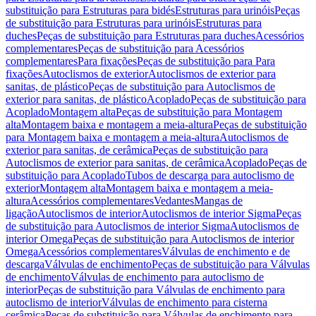
substituição para Estruturas para bidés
Estruturas para urinóis
Peças
de substituição para Estruturas para urinóis
Estruturas para
duches
Peças de substituição para Estruturas para duches
Acessórios
complementares
Peças de substituição para Acessórios
complementares
Para fixações
Peças de substituição para Para
fixações
Autoclismos de exterior
Autoclismos de exterior para
sanitas, de plástico
Peças de substituição para Autoclismos de
exterior para sanitas, de plástico
Acoplado
Peças de substituição para
Acoplado
Montagem alta
Peças de substituição para Montagem
alta
Montagem baixa e montagem a meia-altura
Peças de substituição
para Montagem baixa e montagem a meia-altura
Autoclismos de
exterior para sanitas, de cerâmica
Peças de substituição para
Autoclismos de exterior para sanitas, de cerâmica
Acoplado
Peças de
substituição para Acoplado
Tubos de descarga para autoclismo de
exterior
Montagem alta
Montagem baixa e montagem a meia-
altura
Acessórios complementares
Vedantes
Mangas de
ligação
Autoclismos de interior
Autoclismos de interior Sigma
Peças
de substituição para Autoclismos de interior Sigma
Autoclismos de
interior Omega
Peças de substituição para Autoclismos de interior
Omega
Acessórios complementares
Válvulas de enchimento e de
descarga
Válvulas de enchimento
Peças de substituição para Válvulas
de enchimento
Válvulas de enchimento para autoclismo de
interior
Peças de substituição para Válvulas de enchimento para
autoclismo de interior
Válvulas de enchimento para cisterna
cerâmica
Peças de substituição para Válvulas de enchimento para