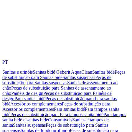
PT
Sanitas e urinóis
Sanitas bidé Geberit AquaClean
Sanitas bidé
Peças
de substituição para Sanitas bidé
Sanitas suspensas
Peças de
substituição para Sanitas suspensas
Sanitas de assentamento ao
chão
Peças de substituição para Sanitas de assentamento ao
chão
Painéis de design
Peças de substituição para Painéis de
design
Para sanitas bidé
Peças de substituição para Para sanitas
bidé
Acessórios complementares
Peças de substituição para
Acessórios complementares
Para sanitas bidé
Para tampos sanita
bidé
Peças de substituição para Para tampos sanita bidé
Para tampos
sanita bidé e sanitas bidé
Consumíveis
Sanitas e tampos de
sanita
Sanitas suspensas
Peças de substituição para Sanitas
suspensas
Sanitas de fundo profundo
Peças de substituição para