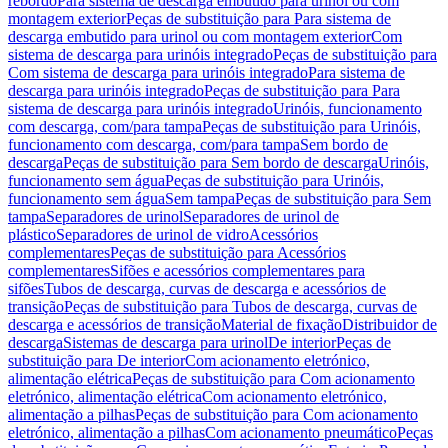
rebordo
Para sistema de descarga embutido para urinol ou com
montagem exterior
Peças de substituição para Para sistema de
descarga embutido para urinol ou com montagem exterior
Com
sistema de descarga para urinóis integrado
Peças de substituição para
Com sistema de descarga para urinóis integrado
Para sistema de
descarga para urinóis integrado
Peças de substituição para Para
sistema de descarga para urinóis integrado
Urinóis, funcionamento
com descarga, com/para tampa
Peças de substituição para Urinóis,
funcionamento com descarga, com/para tampa
Sem bordo de
descarga
Peças de substituição para Sem bordo de descarga
Urinóis,
funcionamento sem água
Peças de substituição para Urinóis,
funcionamento sem água
Sem tampa
Peças de substituição para Sem
tampa
Separadores de urinol
Separadores de urinol de
plástico
Separadores de urinol de vidro
Acessórios
complementares
Peças de substituição para Acessórios
complementares
Sifões e acessórios complementares para
sifões
Tubos de descarga, curvas de descarga e acessórios de
transição
Peças de substituição para Tubos de descarga, curvas de
descarga e acessórios de transição
Material de fixação
Distribuidor de
descarga
Sistemas de descarga para urinol
De interior
Peças de
substituição para De interior
Com acionamento eletrónico,
alimentação elétrica
Peças de substituição para Com acionamento
eletrónico, alimentação elétrica
Com acionamento eletrónico,
alimentação a pilhas
Peças de substituição para Com acionamento
eletrónico, alimentação a pilhas
Com acionamento pneumático
Peças