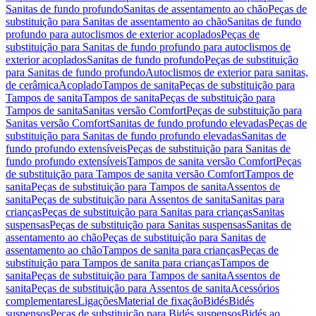
Sanitas de fundo profundo
Sanitas de assentamento ao chão
Peças de
substituição para Sanitas de assentamento ao chão
Sanitas de fundo
profundo para autoclismos de exterior acoplados
Peças de
substituição para Sanitas de fundo profundo para autoclismos de
exterior acoplados
Sanitas de fundo profundo
Peças de substituição
para Sanitas de fundo profundo
Autoclismos de exterior para sanitas,
de cerâmica
Acoplado
Tampos de sanita
Peças de substituição para
Tampos de sanita
Tampos de sanita
Peças de substituição para
Tampos de sanita
Sanitas versão Comfort
Peças de substituição para
Sanitas versão Comfort
Sanitas de fundo profundo elevadas
Peças de
substituição para Sanitas de fundo profundo elevadas
Sanitas de
fundo profundo extensíveis
Peças de substituição para Sanitas de
fundo profundo extensíveis
Tampos de sanita versão Comfort
Peças
de substituição para Tampos de sanita versão Comfort
Tampos de
sanita
Peças de substituição para Tampos de sanita
Assentos de
sanita
Peças de substituição para Assentos de sanita
Sanitas para
crianças
Peças de substituição para Sanitas para crianças
Sanitas
suspensas
Peças de substituição para Sanitas suspensas
Sanitas de
assentamento ao chão
Peças de substituição para Sanitas de
assentamento ao chão
Tampos de sanita para crianças
Peças de
substituição para Tampos de sanita para crianças
Tampos de
sanita
Peças de substituição para Tampos de sanita
Assentos de
sanita
Peças de substituição para Assentos de sanita
Acessórios
complementares
Ligações
Material de fixação
Bidés
Bidés
suspensos
Peças de substituição para Bidés suspensos
Bidés ao