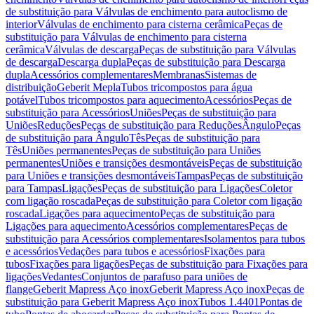
de substituição para Válvulas de enchimento para autoclismo de
interior
Válvulas de enchimento para cisterna cerâmica
Peças de
substituição para Válvulas de enchimento para cisterna
cerâmica
Válvulas de descarga
Peças de substituição para Válvulas
de descarga
Descarga dupla
Peças de substituição para Descarga
dupla
Acessórios complementares
Membranas
Sistemas de
distribuição
Geberit Mepla
Tubos tricompostos para água
potável
Tubos tricompostos para aquecimento
Acessórios
Peças de
substituição para Acessórios
Uniões
Peças de substituição para
Uniões
Reduções
Peças de substituição para Reduções
Ângulo
Peças
de substituição para Ângulo
Tês
Peças de substituição para
Tês
Uniões permanentes
Peças de substituição para Uniões
permanentes
Uniões e transições desmontáveis
Peças de substituição
para Uniões e transições desmontáveis
Tampas
Peças de substituição
para Tampas
Ligações
Peças de substituição para Ligações
Coletor
com ligação roscada
Peças de substituição para Coletor com ligação
roscada
Ligações para aquecimento
Peças de substituição para
Ligações para aquecimento
Acessórios complementares
Peças de
substituição para Acessórios complementares
Isolamentos para tubos
e acessórios
Vedações para tubos e acessórios
Fixações para
tubos
Fixações para ligações
Peças de substituição para Fixações para
ligações
Vedantes
Conjuntos de parafuso para uniões de
flange
Geberit Mapress Aço inox
Geberit Mapress Aço inox
Peças de
substituição para Geberit Mapress Aço inox
Tubos 1.4401
Pontas de