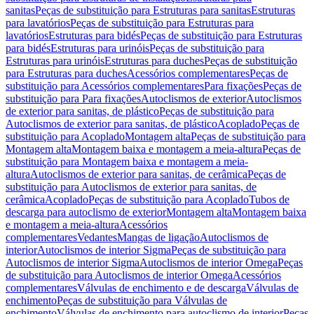
sanitas
Peças de substituição para Estruturas para sanitas
Estruturas
para lavatórios
Peças de substituição para Estruturas para
lavatórios
Estruturas para bidés
Peças de substituição para Estruturas
para bidés
Estruturas para urinóis
Peças de substituição para
Estruturas para urinóis
Estruturas para duches
Peças de substituição
para Estruturas para duches
Acessórios complementares
Peças de
substituição para Acessórios complementares
Para fixações
Peças de
substituição para Para fixações
Autoclismos de exterior
Autoclismos
de exterior para sanitas, de plástico
Peças de substituição para
Autoclismos de exterior para sanitas, de plástico
Acoplado
Peças de
substituição para Acoplado
Montagem alta
Peças de substituição para
Montagem alta
Montagem baixa e montagem a meia-altura
Peças de
substituição para Montagem baixa e montagem a meia-
altura
Autoclismos de exterior para sanitas, de cerâmica
Peças de
substituição para Autoclismos de exterior para sanitas, de
cerâmica
Acoplado
Peças de substituição para Acoplado
Tubos de
descarga para autoclismo de exterior
Montagem alta
Montagem baixa
e montagem a meia-altura
Acessórios
complementares
Vedantes
Mangas de ligação
Autoclismos de
interior
Autoclismos de interior Sigma
Peças de substituição para
Autoclismos de interior Sigma
Autoclismos de interior Omega
Peças
de substituição para Autoclismos de interior Omega
Acessórios
complementares
Válvulas de enchimento e de descarga
Válvulas de
enchimento
Peças de substituição para Válvulas de
enchimento
Válvulas de enchimento para autoclismo de interior
Peças