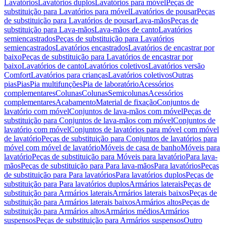
Lavatórios
Lavatórios duplos
Lavatórios para móvel
Peças de
substituição para Lavatórios para móvel
Lavatórios de pousar
Peças
de substituição para Lavatórios de pousar
Lava-mãos
Peças de
substituição para Lava-mãos
Lava-mãos de canto
Lavatórios
semiencastrados
Peças de substituição para Lavatórios
semiencastrados
Lavatórios encastrados
Lavatórios de encastrar por
baixo
Peças de substituição para Lavatórios de encastrar por
baixo
Lavatórios de canto
Lavatórios coletivos
Lavatórios versão
Comfort
Lavatórios para crianças
Lavatórios coletivos
Outras
pias
Pias
Pia multifunções
Pia de laboratório
Acessórios
complementares
Colunas
Colunas
Semicolunas
Acessórios
complementares
Acabamento
Material de fixação
Conjuntos de
lavatório com móvel
Conjuntos de lava-mãos com móvel
Peças de
substituição para Conjuntos de lava-mãos com móvel
Conjuntos de
lavatório com móvel
Conjuntos de lavatórios para móvel com móvel
de lavatório
Peças de substituição para Conjuntos de lavatórios para
móvel com móvel de lavatório
Móveis de casa de banho
Móveis para
lavatório
Peças de substituição para Móveis para lavatório
Para lava-
mãos
Peças de substituição para Para lava-mãos
Para lavatórios
Peças
de substituição para Para lavatórios
Para lavatórios duplos
Peças de
substituição para Para lavatórios duplos
Armários laterais
Peças de
substituição para Armários laterais
Armários laterais baixos
Peças de
substituição para Armários laterais baixos
Armários altos
Peças de
substituição para Armários altos
Armários médios
Armários
suspensos
Peças de substituição para Armários suspensos
Outro