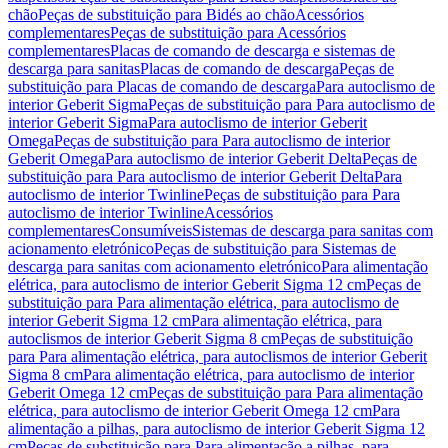
chão
Peças de substituição para Bidés ao chão
Acessórios
complementares
Peças de substituição para Acessórios
complementares
Placas de comando de descarga e sistemas de
descarga para sanitas
Placas de comando de descarga
Peças de
substituição para Placas de comando de descarga
Para autoclismo de
interior Geberit Sigma
Peças de substituição para Para autoclismo de
interior Geberit Sigma
Para autoclismo de interior Geberit
Omega
Peças de substituição para Para autoclismo de interior
Geberit Omega
Para autoclismo de interior Geberit Delta
Peças de
substituição para Para autoclismo de interior Geberit Delta
Para
autoclismo de interior Twinline
Peças de substituição para Para
autoclismo de interior Twinline
Acessórios
complementares
Consumíveis
Sistemas de descarga para sanitas com
acionamento eletrónico
Peças de substituição para Sistemas de
descarga para sanitas com acionamento eletrónico
Para alimentação
elétrica, para autoclismo de interior Geberit Sigma 12 cm
Peças de
substituição para Para alimentação elétrica, para autoclismo de
interior Geberit Sigma 12 cm
Para alimentação elétrica, para
autoclismos de interior Geberit Sigma 8 cm
Peças de substituição
para Para alimentação elétrica, para autoclismos de interior Geberit
Sigma 8 cm
Para alimentação elétrica, para autoclismo de interior
Geberit Omega 12 cm
Peças de substituição para Para alimentação
elétrica, para autoclismo de interior Geberit Omega 12 cm
Para
alimentação a pilhas, para autoclismo de interior Geberit Sigma 12
cm
Peças de substituição para Para alimentação a pilhas, para