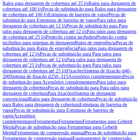
Ralos para drenagem de cobertura até 25 l/s
Ralos para drenagem de
cobertura até 100 l/s
Peças de substituição para Ralos para drenagem
de cobertura até 100 l/s
Estruturas de barreira de vapor
Peças de
substituição para Estruturas de barreira de vapor
Para ralos para
drenagem de cobertura até 12 l/s
Peças de substituição para Para
ralos para drenagem de cobertura até 12 l/s
Para ralos para drenagem
de cobertura até 25 l/s
Proteção contra incêndios
Proteção contra
incêndios para sistemas de drenagem
Ralos de emergência
Peças de
substituição para Ralos de emergência
Para ralos para drenagem de
cobertura até 12 l/s
Peças de substituição para Para ralos para
drenagem de cobertura até 12 l/s
Para ralos para drenagem de
cobertura até 25 l/s
Peças de substituição para Para ralos para
drenagem de cobertura até 25 l/s
Fixações
Sistema de fixação d40–
200
Sistema de fixação d250–315
Acessórios complementares
Peças
de substituição para Acessórios complementares
Para ralos para
drenagem de cobertura
Peças de substituição para Para ralos para
drenagem de cobertura
Para fixações
Sistema de drenagem
convencional
Ralos para drenagem de cobertura
Peças de substituição
para Ralos para drenagem de cobertura
Estruturas de barreira de
vapor
Peças de substituição para Estruturas de barreira de
vapor
Acessórios
complementares
Ferramentas
Ferramentas
Ferramentas para Geberit
Mepla
Peças de substituição para Ferramentas para Geberit
Mepla
Ferramentas de compressão manual
Peças de substituição para
Ferramentas de compressão manual
Equipamentos de compressão,