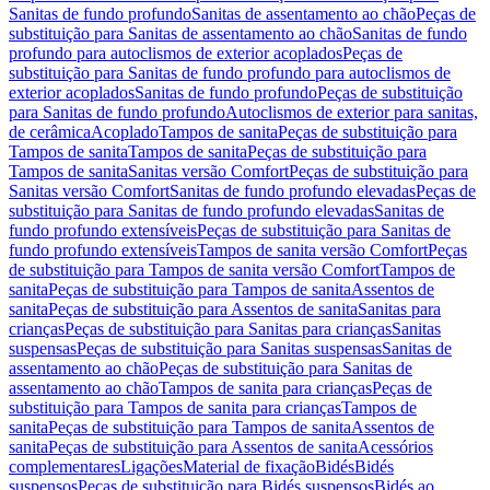
Sanitas de fundo profundo
Sanitas de assentamento ao chão
Peças de
substituição para Sanitas de assentamento ao chão
Sanitas de fundo
profundo para autoclismos de exterior acoplados
Peças de
substituição para Sanitas de fundo profundo para autoclismos de
exterior acoplados
Sanitas de fundo profundo
Peças de substituição
para Sanitas de fundo profundo
Autoclismos de exterior para sanitas,
de cerâmica
Acoplado
Tampos de sanita
Peças de substituição para
Tampos de sanita
Tampos de sanita
Peças de substituição para
Tampos de sanita
Sanitas versão Comfort
Peças de substituição para
Sanitas versão Comfort
Sanitas de fundo profundo elevadas
Peças de
substituição para Sanitas de fundo profundo elevadas
Sanitas de
fundo profundo extensíveis
Peças de substituição para Sanitas de
fundo profundo extensíveis
Tampos de sanita versão Comfort
Peças
de substituição para Tampos de sanita versão Comfort
Tampos de
sanita
Peças de substituição para Tampos de sanita
Assentos de
sanita
Peças de substituição para Assentos de sanita
Sanitas para
crianças
Peças de substituição para Sanitas para crianças
Sanitas
suspensas
Peças de substituição para Sanitas suspensas
Sanitas de
assentamento ao chão
Peças de substituição para Sanitas de
assentamento ao chão
Tampos de sanita para crianças
Peças de
substituição para Tampos de sanita para crianças
Tampos de
sanita
Peças de substituição para Tampos de sanita
Assentos de
sanita
Peças de substituição para Assentos de sanita
Acessórios
complementares
Ligações
Material de fixação
Bidés
Bidés
suspensos
Peças de substituição para Bidés suspensos
Bidés ao