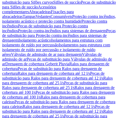
substituição para Sifões curvos
Sifões de sucção
Peças de substituição
para Sifões de sucção
Acessórios
complementares
Abraçadeiras
Fixações para
abraçadeiras
Tampas
Vedantes
Consumíveis
Proteção contra incêndios,
isolamento acústico e proteção contra humidade
Proteção contra
incêndios
Peças de substituição para Proteção contra
incêndios
Proteção contra-incêndios para sistemas de drenagem
Peças
de substituição para Proteção contra-incêndios para sistemas de
drenagem
Isolamento acústico
Isolamentos para estrutura com
isolamento de ruído por percussão
Isolamentos para estrutura com
isolamento de ruído por percussão e isolamento de ruído
aéreo
Válvulas de admissão de ar para drenagem
Válvulas de
admissão de ar
Peças de substituição para Válvulas de admissão de
ar
Drenagem de cobertura Geberit Pluvia
Ralos para drenagem de
cobertura
Peças de substituição para Ralos para drenagem de
cobertura
Ralos para drenagem de cobertura até 12 l/s
Peças de
substituição para Ralos para drenagem de cobertura até 12 l/s
Ralos
para drenagem de cobertura até 25 l/s
Peças de substituição para
Ralos para drenagem de cobertura até 25 l/s
Ralos para drenagem de
cobertura até 100 l/s
Peças de substituição para Ralos para drenagem
de cobertura até 100 l/s
Ralos para drenagem de cobertura para
caleiras
Peças de substituição para Ralos para drenagem de cobertura
para caleiras
Ralos para drenagem de cobertura até 12 l/s
Peças de
substituição para Ralos para drenagem de cobertura até 12 l/s
Ralos
para drenagem de cobertura até 25 l/s
Peças de substituição para