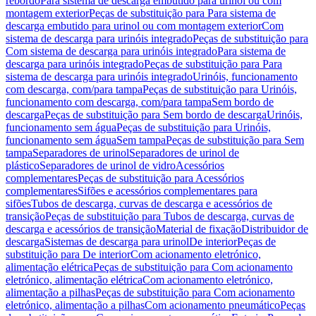
rebordo
Para sistema de descarga embutido para urinol ou com
montagem exterior
Peças de substituição para Para sistema de
descarga embutido para urinol ou com montagem exterior
Com
sistema de descarga para urinóis integrado
Peças de substituição para
Com sistema de descarga para urinóis integrado
Para sistema de
descarga para urinóis integrado
Peças de substituição para Para
sistema de descarga para urinóis integrado
Urinóis, funcionamento
com descarga, com/para tampa
Peças de substituição para Urinóis,
funcionamento com descarga, com/para tampa
Sem bordo de
descarga
Peças de substituição para Sem bordo de descarga
Urinóis,
funcionamento sem água
Peças de substituição para Urinóis,
funcionamento sem água
Sem tampa
Peças de substituição para Sem
tampa
Separadores de urinol
Separadores de urinol de
plástico
Separadores de urinol de vidro
Acessórios
complementares
Peças de substituição para Acessórios
complementares
Sifões e acessórios complementares para
sifões
Tubos de descarga, curvas de descarga e acessórios de
transição
Peças de substituição para Tubos de descarga, curvas de
descarga e acessórios de transição
Material de fixação
Distribuidor de
descarga
Sistemas de descarga para urinol
De interior
Peças de
substituição para De interior
Com acionamento eletrónico,
alimentação elétrica
Peças de substituição para Com acionamento
eletrónico, alimentação elétrica
Com acionamento eletrónico,
alimentação a pilhas
Peças de substituição para Com acionamento
eletrónico, alimentação a pilhas
Com acionamento pneumático
Peças