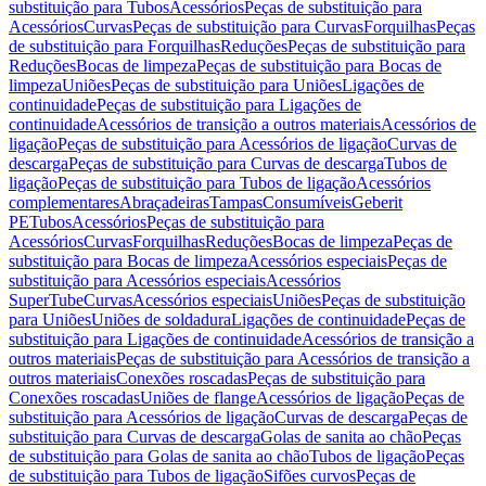
substituição para Tubos
Acessórios
Peças de substituição para
Acessórios
Curvas
Peças de substituição para Curvas
Forquilhas
Peças
de substituição para Forquilhas
Reduções
Peças de substituição para
Reduções
Bocas de limpeza
Peças de substituição para Bocas de
limpeza
Uniões
Peças de substituição para Uniões
Ligações de
continuidade
Peças de substituição para Ligações de
continuidade
Acessórios de transição a outros materiais
Acessórios de
ligação
Peças de substituição para Acessórios de ligação
Curvas de
descarga
Peças de substituição para Curvas de descarga
Tubos de
ligação
Peças de substituição para Tubos de ligação
Acessórios
complementares
Abraçadeiras
Tampas
Consumíveis
Geberit
PE
Tubos
Acessórios
Peças de substituição para
Acessórios
Curvas
Forquilhas
Reduções
Bocas de limpeza
Peças de
substituição para Bocas de limpeza
Acessórios especiais
Peças de
substituição para Acessórios especiais
Acessórios
SuperTube
Curvas
Acessórios especiais
Uniões
Peças de substituição
para Uniões
Uniões de soldadura
Ligações de continuidade
Peças de
substituição para Ligações de continuidade
Acessórios de transição a
outros materiais
Peças de substituição para Acessórios de transição a
outros materiais
Conexões roscadas
Peças de substituição para
Conexões roscadas
Uniões de flange
Acessórios de ligação
Peças de
substituição para Acessórios de ligação
Curvas de descarga
Peças de
substituição para Curvas de descarga
Golas de sanita ao chão
Peças
de substituição para Golas de sanita ao chão
Tubos de ligação
Peças
de substituição para Tubos de ligação
Sifões curvos
Peças de