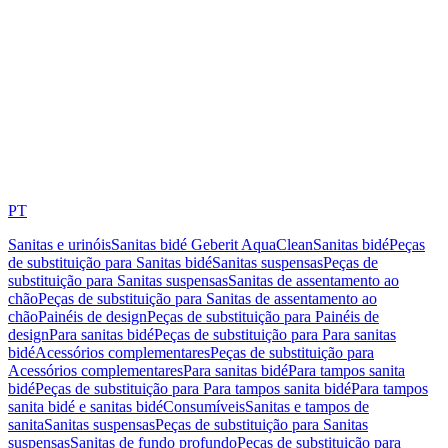
PT
Sanitas e urinóis
Sanitas bidé Geberit AquaClean
Sanitas bidé
Peças
de substituição para Sanitas bidé
Sanitas suspensas
Peças de
substituição para Sanitas suspensas
Sanitas de assentamento ao
chão
Peças de substituição para Sanitas de assentamento ao
chão
Painéis de design
Peças de substituição para Painéis de
design
Para sanitas bidé
Peças de substituição para Para sanitas
bidé
Acessórios complementares
Peças de substituição para
Acessórios complementares
Para sanitas bidé
Para tampos sanita
bidé
Peças de substituição para Para tampos sanita bidé
Para tampos
sanita bidé e sanitas bidé
Consumíveis
Sanitas e tampos de
sanita
Sanitas suspensas
Peças de substituição para Sanitas
suspensas
Sanitas de fundo profundo
Peças de substituição para