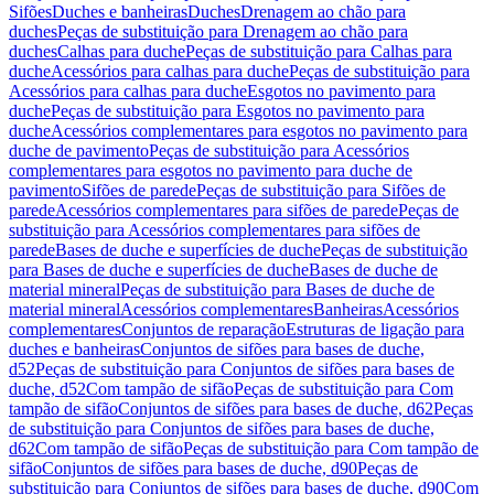
Sifões
Duches e banheiras
Duches
Drenagem ao chão para
duches
Peças de substituição para Drenagem ao chão para
duches
Calhas para duche
Peças de substituição para Calhas para
duche
Acessórios para calhas para duche
Peças de substituição para
Acessórios para calhas para duche
Esgotos no pavimento para
duche
Peças de substituição para Esgotos no pavimento para
duche
Acessórios complementares para esgotos no pavimento para
duche de pavimento
Peças de substituição para Acessórios
complementares para esgotos no pavimento para duche de
pavimento
Sifões de parede
Peças de substituição para Sifões de
parede
Acessórios complementares para sifões de parede
Peças de
substituição para Acessórios complementares para sifões de
parede
Bases de duche e superfícies de duche
Peças de substituição
para Bases de duche e superfícies de duche
Bases de duche de
material mineral
Peças de substituição para Bases de duche de
material mineral
Acessórios complementares
Banheiras
Acessórios
complementares
Conjuntos de reparação
Estruturas de ligação para
duches e banheiras
Conjuntos de sifões para bases de duche,
d52
Peças de substituição para Conjuntos de sifões para bases de
duche, d52
Com tampão de sifão
Peças de substituição para Com
tampão de sifão
Conjuntos de sifões para bases de duche, d62
Peças
de substituição para Conjuntos de sifões para bases de duche,
d62
Com tampão de sifão
Peças de substituição para Com tampão de
sifão
Conjuntos de sifões para bases de duche, d90
Peças de
substituição para Conjuntos de sifões para bases de duche, d90
Com