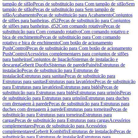
tampão de sifão
Peças de substituição para Com tampão de sifão
Sem
tampão de sifão
Peças de substituição para Sem tampão de
sifão
Acabamento
Peças de substituição para Acabamento
Conjuntos
de sifões para banheiras, d52
Peças de substituição para Conjuntos
de sifões para banheiras, d52
Com comando rotativo
Peças de
substituição para Com comando rotativo
Com comando rotativo e
bica de enchimento
Peças de substituição para Com comando
rotativo e bica de enchimento
Com botão de acionamento
PushControl
Peças de substituição para Com botão de acionamento
PushControl
Acessórios complementares para conjuntos de sifões
para banheiras
Conjuntos de ligação
Sistemas de instalação e
descarga
Geberit Duofix
Sistemas de parede
Painéis
Estruturas de
instalação
Peças de substituição para Estruturas de
instalação
Estruturas para sanitas
Peças de substituição para
Estruturas para sanitas
Estruturas para lavatórios
Peças de substituição
para Estruturas para lavatórios
Estruturas para bidés
Peças de
substituição para Estruturas para bidés
Estruturas para urinóis
Peças
de substituição para Estruturas para urinóis
Estruturas para duches
com drenagem à parede
Peças de substituição para Estruturas para
duches com drenagem à parede
Estruturas para torneiras
Peças de
substituição para Estruturas para torneiras
Estruturas para
cargas
Peças de substituição para Estruturas para cargas
Acessórios
complementares
Peças de substituição para Acessórios
complementares
Geberit Kombifix
Estruturas de instalação
Peças de
substituição para Estruturas de instalação
Estruturas para