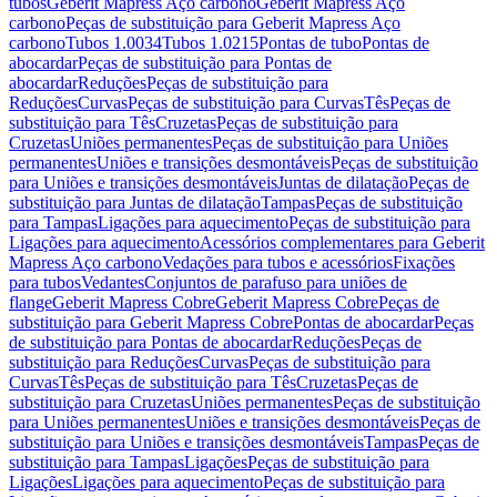
tubos
Geberit Mapress Aço carbono
Geberit Mapress Aço
carbono
Peças de substituição para Geberit Mapress Aço
carbono
Tubos 1.0034
Tubos 1.0215
Pontas de tubo
Pontas de
abocardar
Peças de substituição para Pontas de
abocardar
Reduções
Peças de substituição para
Reduções
Curvas
Peças de substituição para Curvas
Tês
Peças de
substituição para Tês
Cruzetas
Peças de substituição para
Cruzetas
Uniões permanentes
Peças de substituição para Uniões
permanentes
Uniões e transições desmontáveis
Peças de substituição
para Uniões e transições desmontáveis
Juntas de dilatação
Peças de
substituição para Juntas de dilatação
Tampas
Peças de substituição
para Tampas
Ligações para aquecimento
Peças de substituição para
Ligações para aquecimento
Acessórios complementares para Geberit
Mapress Aço carbono
Vedações para tubos e acessórios
Fixações
para tubos
Vedantes
Conjuntos de parafuso para uniões de
flange
Geberit Mapress Cobre
Geberit Mapress Cobre
Peças de
substituição para Geberit Mapress Cobre
Pontas de abocardar
Peças
de substituição para Pontas de abocardar
Reduções
Peças de
substituição para Reduções
Curvas
Peças de substituição para
Curvas
Tês
Peças de substituição para Tês
Cruzetas
Peças de
substituição para Cruzetas
Uniões permanentes
Peças de substituição
para Uniões permanentes
Uniões e transições desmontáveis
Peças de
substituição para Uniões e transições desmontáveis
Tampas
Peças de
substituição para Tampas
Ligações
Peças de substituição para
Ligações
Ligações para aquecimento
Peças de substituição para