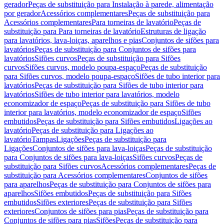
gerador
Peças de substituição para Instalação à parede, alimentação
por gerador
Acessórios complementares
Peças de substituição para
Acessórios complementares
Para torneiras de lavatório
Peças de
substituição para Para torneiras de lavatório
Estruturas de ligação
para lavatórios, lava-loiças, aparelhos e pias
Conjuntos de sifões para
lavatórios
Peças de substituição para Conjuntos de sifões para
lavatórios
Sifões curvos
Peças de substituição para Sifões
curvos
Sifões curvos, modelo poupa-espaço
Peças de substituição
para Sifões curvos, modelo poupa-espaço
Sifões de tubo interior para
lavatórios
Peças de substituição para Sifões de tubo interior para
lavatórios
Sifões de tubo interior para lavatórios, modelo
economizador de espaço
Peças de substituição para Sifões de tubo
interior para lavatórios, modelo economizador de espaço
Sifões
embutidos
Peças de substituição para Sifões embutidos
Ligações ao
lavatório
Peças de substituição para Ligações ao
lavatório
Tampas
Ligações
Peças de substituição para
Ligações
Conjuntos de sifões para lava-loiças
Peças de substituição
para Conjuntos de sifões para lava-loiças
Sifões curvos
Peças de
substituição para Sifões curvos
Acessórios complementares
Peças de
substituição para Acessórios complementares
Conjuntos de sifões
para aparelhos
Peças de substituição para Conjuntos de sifões para
aparelhos
Sifões embutidos
Peças de substituição para Sifões
embutidos
Sifões exteriores
Peças de substituição para Sifões
exteriores
Conjuntos de sifões para pias
Peças de substituição para
Conjuntos de sifões para pias
Sifões
Peças de substituição para