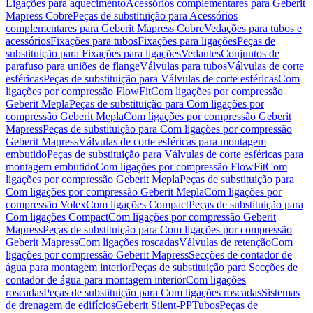
Ligações para aquecimento
Acessórios complementares para Geberit
Mapress Cobre
Peças de substituição para Acessórios
complementares para Geberit Mapress Cobre
Vedações para tubos e
acessórios
Fixações para tubos
Fixações para ligações
Peças de
substituição para Fixações para ligações
Vedantes
Conjuntos de
parafuso para uniões de flange
Válvulas para tubos
Válvulas de corte
esféricas
Peças de substituição para Válvulas de corte esféricas
Com
ligações por compressão FlowFit
Com ligações por compressão
Geberit Mepla
Peças de substituição para Com ligações por
compressão Geberit Mepla
Com ligações por compressão Geberit
Mapress
Peças de substituição para Com ligações por compressão
Geberit Mapress
Válvulas de corte esféricas para montagem
embutido
Peças de substituição para Válvulas de corte esféricas para
montagem embutido
Com ligações por compressão FlowFit
Com
ligações por compressão Geberit Mepla
Peças de substituição para
Com ligações por compressão Geberit Mepla
Com ligações por
compressão Volex
Com ligações Compact
Peças de substituição para
Com ligações Compact
Com ligações por compressão Geberit
Mapress
Peças de substituição para Com ligações por compressão
Geberit Mapress
Com ligações roscadas
Válvulas de retenção
Com
ligações por compressão Geberit Mapress
Secções de contador de
água para montagem interior
Peças de substituição para Secções de
contador de água para montagem interior
Com ligações
roscadas
Peças de substituição para Com ligações roscadas
Sistemas
de drenagem de edifícios
Geberit Silent-PP
Tubos
Peças de