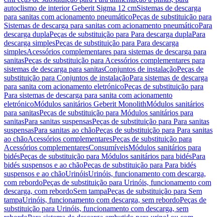
autoclismo de interior Geberit Sigma 12 cm
Sistemas de descarga
para sanitas com acionamento pneumático
Peças de substituição para
Sistemas de descarga para sanitas com acionamento pneumático
Para
descarga dupla
Peças de substituição para Para descarga dupla
Para
descarga simples
Peças de substituição para Para descarga
simples
Acessórios complementares para sistemas de descarga para
sanitas
Peças de substituição para Acessórios complementares para
sistemas de descarga para sanitas
Conjuntos de instalação
Peças de
substituição para Conjuntos de instalação
Para sistemas de descarga
para sanita com acionamento eletrónico
Peças de substituição para
Para sistemas de descarga para sanita com acionamento
eletrónico
Módulos sanitários Geberit Monolith
Módulos sanitários
para sanitas
Peças de substituição para Módulos sanitários para
sanitas
Para sanitas suspensas
Peças de substituição para Para sanitas
suspensas
Para sanitas ao chão
Peças de substituição para Para sanitas
ao chão
Acessórios complementares
Peças de substituição para
Acessórios complementares
Consumíveis
Módulos sanitários para
bidés
Peças de substituição para Módulos sanitários para bidés
Para
bidés suspensos e ao chão
Peças de substituição para Para bidés
suspensos e ao chão
Urinóis
Urinóis, funcionamento com descarga,
com rebordo
Peças de substituição para Urinóis, funcionamento com
descarga, com rebordo
Sem tampa
Peças de substituição para Sem
tampa
Urinóis, funcionamento com descarga, sem rebordo
Peças de
substituição para Urinóis, funcionamento com descarga, sem