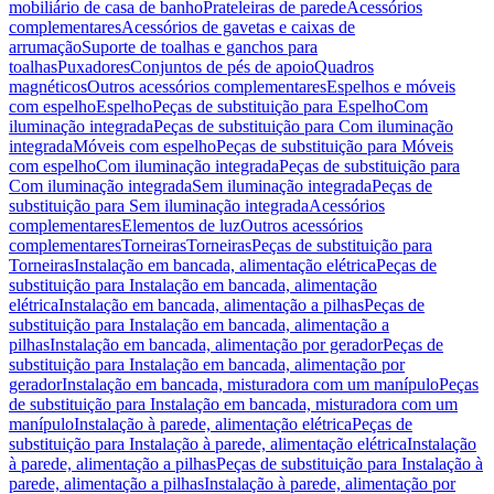
mobiliário de casa de banho
Prateleiras de parede
Acessórios
complementares
Acessórios de gavetas e caixas de
arrumação
Suporte de toalhas e ganchos para
toalhas
Puxadores
Conjuntos de pés de apoio
Quadros
magnéticos
Outros acessórios complementares
Espelhos e móveis
com espelho
Espelho
Peças de substituição para Espelho
Com
iluminação integrada
Peças de substituição para Com iluminação
integrada
Móveis com espelho
Peças de substituição para Móveis
com espelho
Com iluminação integrada
Peças de substituição para
Com iluminação integrada
Sem iluminação integrada
Peças de
substituição para Sem iluminação integrada
Acessórios
complementares
Elementos de luz
Outros acessórios
complementares
Torneiras
Torneiras
Peças de substituição para
Torneiras
Instalação em bancada, alimentação elétrica
Peças de
substituição para Instalação em bancada, alimentação
elétrica
Instalação em bancada, alimentação a pilhas
Peças de
substituição para Instalação em bancada, alimentação a
pilhas
Instalação em bancada, alimentação por gerador
Peças de
substituição para Instalação em bancada, alimentação por
gerador
Instalação em bancada, misturadora com um manípulo
Peças
de substituição para Instalação em bancada, misturadora com um
manípulo
Instalação à parede, alimentação elétrica
Peças de
substituição para Instalação à parede, alimentação elétrica
Instalação
à parede, alimentação a pilhas
Peças de substituição para Instalação à
parede, alimentação a pilhas
Instalação à parede, alimentação por