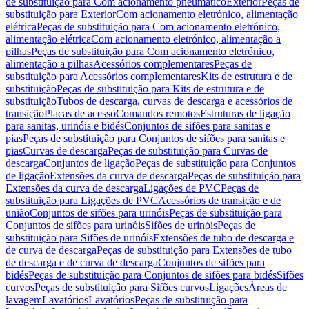
de substituição para Com acionamento pneumático
Exterior
Peças de
substituição para Exterior
Com acionamento eletrónico, alimentação
elétrica
Peças de substituição para Com acionamento eletrónico,
alimentação elétrica
Com acionamento eletrónico, alimentação a
pilhas
Peças de substituição para Com acionamento eletrónico,
alimentação a pilhas
Acessórios complementares
Peças de
substituição para Acessórios complementares
Kits de estrutura e de
substituição
Peças de substituição para Kits de estrutura e de
substituição
Tubos de descarga, curvas de descarga e acessórios de
transição
Placas de acesso
Comandos remotos
Estruturas de ligação
para sanitas, urinóis e bidés
Conjuntos de sifões para sanitas e
pias
Peças de substituição para Conjuntos de sifões para sanitas e
pias
Curvas de descarga
Peças de substituição para Curvas de
descarga
Conjuntos de ligação
Peças de substituição para Conjuntos
de ligação
Extensões da curva de descarga
Peças de substituição para
Extensões da curva de descarga
Ligações de PVC
Peças de
substituição para Ligações de PVC
Acessórios de transição e de
união
Conjuntos de sifões para urinóis
Peças de substituição para
Conjuntos de sifões para urinóis
Sifões de urinóis
Peças de
substituição para Sifões de urinóis
Extensões de tubo de descarga e
de curva de descarga
Peças de substituição para Extensões de tubo
de descarga e de curva de descarga
Conjuntos de sifões para
bidés
Peças de substituição para Conjuntos de sifões para bidés
Sifões
curvos
Peças de substituição para Sifões curvos
Ligações
Áreas de
lavagem
Lavatórios
Lavatórios
Peças de substituição para