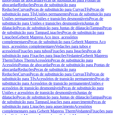
tubo
Pontas de abocardar
Peças de substituição para Pontas de
abocardar
Reduções
Peças de substituição para
Reduções
Curvas
Peças de substituição para Curvas
Tês
Peças de
substituição para Tês
Uniões permanentes
Peças de substituição para
Uniões permanentes
Uniões e transições desmontáveis
Peças de
substituição para Uniões e transições desmontáveis
Juntas de
dilatação
Peças de substituição para Juntas de dilatação
Tampas
Peças
de substituição para Tampas
Ligações
Peças de substituição para
Ligações
Geberit Mapress Aço inox, acessórios
complementares
Peças de substituição para Geberit Mapress Aço
inox, acessórios complementares
Vedações para tubos e
acessórios
Fixações para tubos
Fixações para ligações
Peças de
substituição para Fixações para ligações
Vedantes
Geberit Mapress
Therm
Tubos Therm
Acessório
Peças de substituição para
Acessório
Pontas de abocardar
Peças de substituição para Pontas de
abocardar
Reduções
Peças de substituição para
Reduções
Curvas
Peças de substituição para Curvas
Tês
Peças de
substituição para Tês
Acessórios de transição permanentes
Peças de
substituição para Acessórios de transição permanentes
Uniões e
acessórios de transição desmontáveis
Peças de substituição para
Uniões e acessórios de transição desmontáveis
Juntas de
dilatação
Peças de substituição para Juntas de dilatação
Tampas
Peças
de substituição para Tampas
Ligações para aquecimento
Peças de
substituição para Ligações para aquecimento
Acessórios
complementares para Geberit Mapress Therm
Vedantes
Fixações para