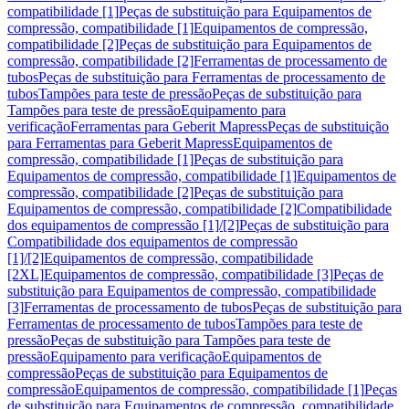
compatibilidade [1]
Peças de substituição para Equipamentos de
compressão, compatibilidade [1]
Equipamentos de compressão,
compatibilidade [2]
Peças de substituição para Equipamentos de
compressão, compatibilidade [2]
Ferramentas de processamento de
tubos
Peças de substituição para Ferramentas de processamento de
tubos
Tampões para teste de pressão
Peças de substituição para
Tampões para teste de pressão
Equipamento para
verificação
Ferramentas para Geberit Mapress
Peças de substituição
para Ferramentas para Geberit Mapress
Equipamentos de
compressão, compatibilidade [1]
Peças de substituição para
Equipamentos de compressão, compatibilidade [1]
Equipamentos de
compressão, compatibilidade [2]
Peças de substituição para
Equipamentos de compressão, compatibilidade [2]
Compatibilidade
dos equipamentos de compressão [1]/[2]
Peças de substituição para
Compatibilidade dos equipamentos de compressão
[1]/[2]
Equipamentos de compressão, compatibilidade
[2XL]
Equipamentos de compressão, compatibilidade [3]
Peças de
substituição para Equipamentos de compressão, compatibilidade
[3]
Ferramentas de processamento de tubos
Peças de substituição para
Ferramentas de processamento de tubos
Tampões para teste de
pressão
Peças de substituição para Tampões para teste de
pressão
Equipamento para verificação
Equipamentos de
compressão
Peças de substituição para Equipamentos de
compressão
Equipamentos de compressão, compatibilidade [1]
Peças
de substituição para Equipamentos de compressão, compatibilidade