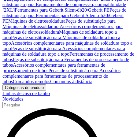
substituição para Equipamentos de compressão, compatibilidade
[2XL]
Ferramentas para Geberit Silent-db20/Geberit PE
Peças de
substituição para Ferramentas para Geberit Silent-db20/Geberit
PE
Máquinas de eletrossoldadura
Peças de substituição para
Máquinas de eletrossoldadura
Acessórios complementares para
máquinas de eletrossoldadura
Máquinas de soldadura topo a
topo
Peças de substituição para Máquinas de soldadura topo a
topo
Acessórios complementares para máquinas de soldadura topo a
topo
Peças de substituição para Acessórios complementares para
máquinas de soldadura topo a topo
Ferramentas de processamento de
tubos
Peças de substituição para Ferramentas de processamento de
tubos
Acessórios complementares para ferramentas de
processamento de tubos
Peças de substituição para Acessórios
complementares para ferramentas de processamento de
tubos
Comandos remotos
Comandos à distância
Categorias de produto
Linhas de casa de banho
Novidades