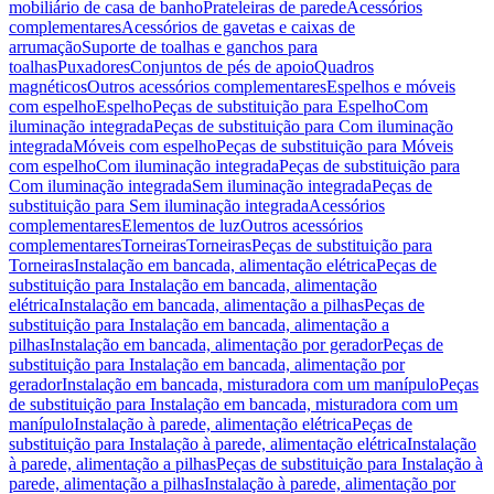
mobiliário de casa de banho
Prateleiras de parede
Acessórios
complementares
Acessórios de gavetas e caixas de
arrumação
Suporte de toalhas e ganchos para
toalhas
Puxadores
Conjuntos de pés de apoio
Quadros
magnéticos
Outros acessórios complementares
Espelhos e móveis
com espelho
Espelho
Peças de substituição para Espelho
Com
iluminação integrada
Peças de substituição para Com iluminação
integrada
Móveis com espelho
Peças de substituição para Móveis
com espelho
Com iluminação integrada
Peças de substituição para
Com iluminação integrada
Sem iluminação integrada
Peças de
substituição para Sem iluminação integrada
Acessórios
complementares
Elementos de luz
Outros acessórios
complementares
Torneiras
Torneiras
Peças de substituição para
Torneiras
Instalação em bancada, alimentação elétrica
Peças de
substituição para Instalação em bancada, alimentação
elétrica
Instalação em bancada, alimentação a pilhas
Peças de
substituição para Instalação em bancada, alimentação a
pilhas
Instalação em bancada, alimentação por gerador
Peças de
substituição para Instalação em bancada, alimentação por
gerador
Instalação em bancada, misturadora com um manípulo
Peças
de substituição para Instalação em bancada, misturadora com um
manípulo
Instalação à parede, alimentação elétrica
Peças de
substituição para Instalação à parede, alimentação elétrica
Instalação
à parede, alimentação a pilhas
Peças de substituição para Instalação à
parede, alimentação a pilhas
Instalação à parede, alimentação por