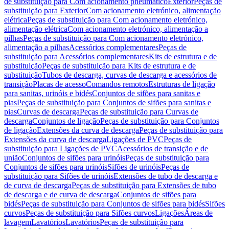
de substituição para Com acionamento pneumático
Exterior
Peças de
substituição para Exterior
Com acionamento eletrónico, alimentação
elétrica
Peças de substituição para Com acionamento eletrónico,
alimentação elétrica
Com acionamento eletrónico, alimentação a
pilhas
Peças de substituição para Com acionamento eletrónico,
alimentação a pilhas
Acessórios complementares
Peças de
substituição para Acessórios complementares
Kits de estrutura e de
substituição
Peças de substituição para Kits de estrutura e de
substituição
Tubos de descarga, curvas de descarga e acessórios de
transição
Placas de acesso
Comandos remotos
Estruturas de ligação
para sanitas, urinóis e bidés
Conjuntos de sifões para sanitas e
pias
Peças de substituição para Conjuntos de sifões para sanitas e
pias
Curvas de descarga
Peças de substituição para Curvas de
descarga
Conjuntos de ligação
Peças de substituição para Conjuntos
de ligação
Extensões da curva de descarga
Peças de substituição para
Extensões da curva de descarga
Ligações de PVC
Peças de
substituição para Ligações de PVC
Acessórios de transição e de
união
Conjuntos de sifões para urinóis
Peças de substituição para
Conjuntos de sifões para urinóis
Sifões de urinóis
Peças de
substituição para Sifões de urinóis
Extensões de tubo de descarga e
de curva de descarga
Peças de substituição para Extensões de tubo
de descarga e de curva de descarga
Conjuntos de sifões para
bidés
Peças de substituição para Conjuntos de sifões para bidés
Sifões
curvos
Peças de substituição para Sifões curvos
Ligações
Áreas de
lavagem
Lavatórios
Lavatórios
Peças de substituição para