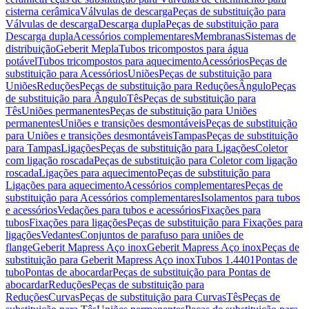
cisterna cerâmica
Válvulas de descarga
Peças de substituição para
Válvulas de descarga
Descarga dupla
Peças de substituição para
Descarga dupla
Acessórios complementares
Membranas
Sistemas de
distribuição
Geberit Mepla
Tubos tricompostos para água
potável
Tubos tricompostos para aquecimento
Acessórios
Peças de
substituição para Acessórios
Uniões
Peças de substituição para
Uniões
Reduções
Peças de substituição para Reduções
Ângulo
Peças
de substituição para Ângulo
Tês
Peças de substituição para
Tês
Uniões permanentes
Peças de substituição para Uniões
permanentes
Uniões e transições desmontáveis
Peças de substituição
para Uniões e transições desmontáveis
Tampas
Peças de substituição
para Tampas
Ligações
Peças de substituição para Ligações
Coletor
com ligação roscada
Peças de substituição para Coletor com ligação
roscada
Ligações para aquecimento
Peças de substituição para
Ligações para aquecimento
Acessórios complementares
Peças de
substituição para Acessórios complementares
Isolamentos para tubos
e acessórios
Vedações para tubos e acessórios
Fixações para
tubos
Fixações para ligações
Peças de substituição para Fixações para
ligações
Vedantes
Conjuntos de parafuso para uniões de
flange
Geberit Mapress Aço inox
Geberit Mapress Aço inox
Peças de
substituição para Geberit Mapress Aço inox
Tubos 1.4401
Pontas de
tubo
Pontas de abocardar
Peças de substituição para Pontas de
abocardar
Reduções
Peças de substituição para
Reduções
Curvas
Peças de substituição para Curvas
Tês
Peças de