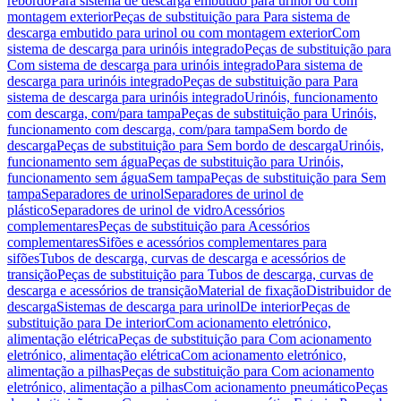
rebordo
Para sistema de descarga embutido para urinol ou com
montagem exterior
Peças de substituição para Para sistema de
descarga embutido para urinol ou com montagem exterior
Com
sistema de descarga para urinóis integrado
Peças de substituição para
Com sistema de descarga para urinóis integrado
Para sistema de
descarga para urinóis integrado
Peças de substituição para Para
sistema de descarga para urinóis integrado
Urinóis, funcionamento
com descarga, com/para tampa
Peças de substituição para Urinóis,
funcionamento com descarga, com/para tampa
Sem bordo de
descarga
Peças de substituição para Sem bordo de descarga
Urinóis,
funcionamento sem água
Peças de substituição para Urinóis,
funcionamento sem água
Sem tampa
Peças de substituição para Sem
tampa
Separadores de urinol
Separadores de urinol de
plástico
Separadores de urinol de vidro
Acessórios
complementares
Peças de substituição para Acessórios
complementares
Sifões e acessórios complementares para
sifões
Tubos de descarga, curvas de descarga e acessórios de
transição
Peças de substituição para Tubos de descarga, curvas de
descarga e acessórios de transição
Material de fixação
Distribuidor de
descarga
Sistemas de descarga para urinol
De interior
Peças de
substituição para De interior
Com acionamento eletrónico,
alimentação elétrica
Peças de substituição para Com acionamento
eletrónico, alimentação elétrica
Com acionamento eletrónico,
alimentação a pilhas
Peças de substituição para Com acionamento
eletrónico, alimentação a pilhas
Com acionamento pneumático
Peças