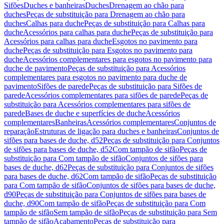
Sifões
Duches e banheiras
Duches
Drenagem ao chão para
duches
Peças de substituição para Drenagem ao chão para
duches
Calhas para duche
Peças de substituição para Calhas para
duche
Acessórios para calhas para duche
Peças de substituição para
Acessórios para calhas para duche
Esgotos no pavimento para
duche
Peças de substituição para Esgotos no pavimento para
duche
Acessórios complementares para esgotos no pavimento para
duche de pavimento
Peças de substituição para Acessórios
complementares para esgotos no pavimento para duche de
pavimento
Sifões de parede
Peças de substituição para Sifões de
parede
Acessórios complementares para sifões de parede
Peças de
substituição para Acessórios complementares para sifões de
parede
Bases de duche e superfícies de duche
Acessórios
complementares
Banheiras
Acessórios complementares
Conjuntos de
reparação
Estruturas de ligação para duches e banheiras
Conjuntos de
sifões para bases de duche, d52
Peças de substituição para Conjuntos
de sifões para bases de duche, d52
Com tampão de sifão
Peças de
substituição para Com tampão de sifão
Conjuntos de sifões para
bases de duche, d62
Peças de substituição para Conjuntos de sifões
para bases de duche, d62
Com tampão de sifão
Peças de substituição
para Com tampão de sifão
Conjuntos de sifões para bases de duche,
d90
Peças de substituição para Conjuntos de sifões para bases de
duche, d90
Com tampão de sifão
Peças de substituição para Com
tampão de sifão
Sem tampão de sifão
Peças de substituição para Sem
tampão de sifão
Acabamento
Peças de substituição para