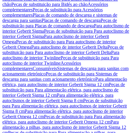
chão
Peças de substituição para Bidés ao chão
Acessórios
complementares
Peças de substituição para Acessórios
complementares
Placas de comando de descarga e sistemas de
descarga para sanitas
Placas de comando de descarga
Peças de
substituição para Placas de comando de descarga
Para autoclismo de
interior Geberit Sigma
Peças de substituição para Para autoclismo de
interior Geberit Sigma
Para autoclismo de interior Geberit
Omega
Peças de substituição para Para autoclismo de interior
Geberit Omega
Para autoclismo de interior Geberit Delta
Peças de
substituição para Para autoclismo de interior Geberit Delta
Para
autoclismo de interior Twinline
Peças de substituição para Para
autoclismo de interior Twinline
Acessórios
complementares
Consumíveis
Sistemas de descarga para sanitas com
acionamento eletrónico
Peças de substituição para Sistemas de
descarga para sanitas com acionamento eletrónico
Para alimentação
elétrica, para autoclismo de interior Geberit Sigma 12 cm
Peças de
substituição para Para alimentação elétrica, para autoclismo de
interior Geberit Sigma 12 cm
Para alimentação elétrica, para
autoclismos de interior Geberit Sigma 8 cm
Peças de substituição
para Para alimentação elétrica, para autoclismos de interior Geberit
Sigma 8 cm
Para alimentação elétrica, para autoclismo de interior
Geberit Omega 12 cm
Peças de substituição para Para alimentação
elétrica, para autoclismo de interior Geberit Omega 12 cm
Para
alimentação a pilhas, para autoclismo de interior Geberit Sigma 12
cm
Peças de substituição para Para alimentação a pilhas, para