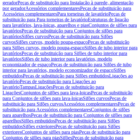
gerador
Peças de substituição para Instalação à parede, alimentação
por gerador
Acessórios complementares
Peças de substituição para
Acessórios complementares
Para torneiras de lavatório
Peças de
substituição para Para torneiras de lavatório
Estruturas de ligação
para lavatórios, lava-loiças, aparelhos e pias
Conjuntos de sifões para
lavatórios
Peças de substituição para Conjuntos de sifões para
lavatórios
Sifões curvos
Peças de substituição para Sifões
curvos
Sifões curvos, modelo poupa-espaço
Peças de substituição
para Sifões curvos, modelo poupa-espaço
Sifões de tubo interior para
lavatórios
Peças de substituição para Sifões de tubo interior para
lavatórios
Sifões de tubo interior para lavatórios, modelo
economizador de espaço
Peças de substituição para Sifões de tubo
interior para lavatórios, modelo economizador de espaço
Sifões
embutidos
Peças de substituição para Sifões embutidos
Ligações ao
lavatório
Peças de substituição para Ligações ao
lavatório
Tampas
Ligações
Peças de substituição para
Ligações
Conjuntos de sifões para lava-loiças
Peças de substituição
para Conjuntos de sifões para lava-loiças
Sifões curvos
Peças de
substituição para Sifões curvos
Acessórios complementares
Peças de
substituição para Acessórios complementares
Conjuntos de sifões
para aparelhos
Peças de substituição para Conjuntos de sifões para
aparelhos
Sifões embutidos
Peças de substituição para Sifões
embutidos
Sifões exteriores
Peças de substituição para Sifões
exteriores
Conjuntos de sifões para pias
Peças de substituição para
Conjuntos de sifões para pias
Sifões
Peças de substituição para