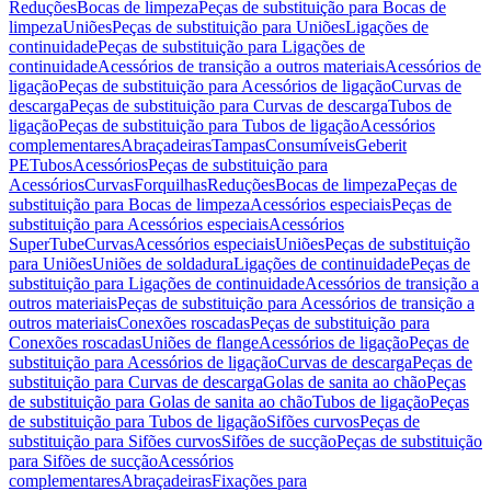
Reduções
Bocas de limpeza
Peças de substituição para Bocas de
limpeza
Uniões
Peças de substituição para Uniões
Ligações de
continuidade
Peças de substituição para Ligações de
continuidade
Acessórios de transição a outros materiais
Acessórios de
ligação
Peças de substituição para Acessórios de ligação
Curvas de
descarga
Peças de substituição para Curvas de descarga
Tubos de
ligação
Peças de substituição para Tubos de ligação
Acessórios
complementares
Abraçadeiras
Tampas
Consumíveis
Geberit
PE
Tubos
Acessórios
Peças de substituição para
Acessórios
Curvas
Forquilhas
Reduções
Bocas de limpeza
Peças de
substituição para Bocas de limpeza
Acessórios especiais
Peças de
substituição para Acessórios especiais
Acessórios
SuperTube
Curvas
Acessórios especiais
Uniões
Peças de substituição
para Uniões
Uniões de soldadura
Ligações de continuidade
Peças de
substituição para Ligações de continuidade
Acessórios de transição a
outros materiais
Peças de substituição para Acessórios de transição a
outros materiais
Conexões roscadas
Peças de substituição para
Conexões roscadas
Uniões de flange
Acessórios de ligação
Peças de
substituição para Acessórios de ligação
Curvas de descarga
Peças de
substituição para Curvas de descarga
Golas de sanita ao chão
Peças
de substituição para Golas de sanita ao chão
Tubos de ligação
Peças
de substituição para Tubos de ligação
Sifões curvos
Peças de
substituição para Sifões curvos
Sifões de sucção
Peças de substituição
para Sifões de sucção
Acessórios
complementares
Abraçadeiras
Fixações para