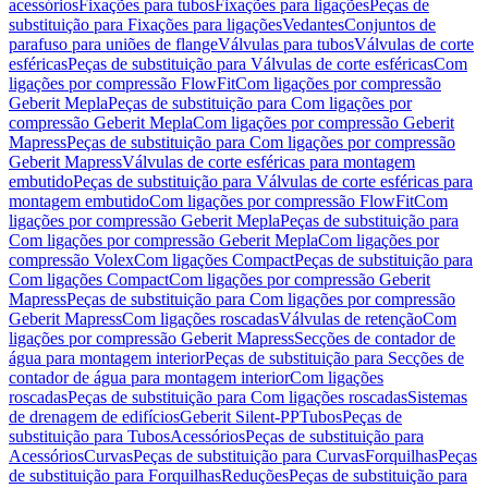
acessórios
Fixações para tubos
Fixações para ligações
Peças de
substituição para Fixações para ligações
Vedantes
Conjuntos de
parafuso para uniões de flange
Válvulas para tubos
Válvulas de corte
esféricas
Peças de substituição para Válvulas de corte esféricas
Com
ligações por compressão FlowFit
Com ligações por compressão
Geberit Mepla
Peças de substituição para Com ligações por
compressão Geberit Mepla
Com ligações por compressão Geberit
Mapress
Peças de substituição para Com ligações por compressão
Geberit Mapress
Válvulas de corte esféricas para montagem
embutido
Peças de substituição para Válvulas de corte esféricas para
montagem embutido
Com ligações por compressão FlowFit
Com
ligações por compressão Geberit Mepla
Peças de substituição para
Com ligações por compressão Geberit Mepla
Com ligações por
compressão Volex
Com ligações Compact
Peças de substituição para
Com ligações Compact
Com ligações por compressão Geberit
Mapress
Peças de substituição para Com ligações por compressão
Geberit Mapress
Com ligações roscadas
Válvulas de retenção
Com
ligações por compressão Geberit Mapress
Secções de contador de
água para montagem interior
Peças de substituição para Secções de
contador de água para montagem interior
Com ligações
roscadas
Peças de substituição para Com ligações roscadas
Sistemas
de drenagem de edifícios
Geberit Silent-PP
Tubos
Peças de
substituição para Tubos
Acessórios
Peças de substituição para
Acessórios
Curvas
Peças de substituição para Curvas
Forquilhas
Peças
de substituição para Forquilhas
Reduções
Peças de substituição para