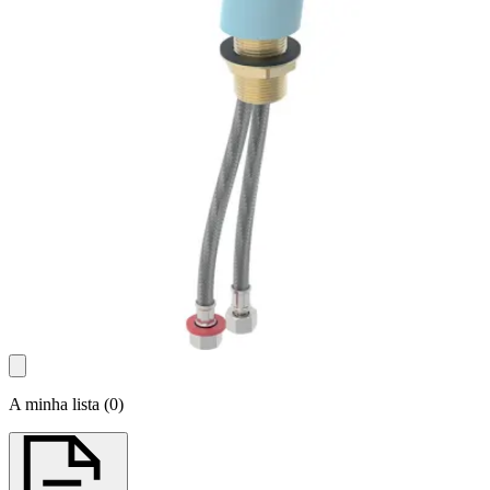
A minha lista
(
0
)