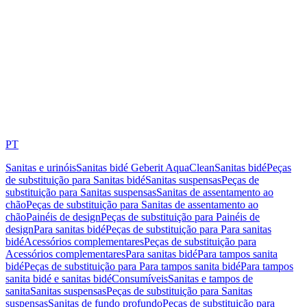
PT
Sanitas e urinóis
Sanitas bidé Geberit AquaClean
Sanitas bidé
Peças
de substituição para Sanitas bidé
Sanitas suspensas
Peças de
substituição para Sanitas suspensas
Sanitas de assentamento ao
chão
Peças de substituição para Sanitas de assentamento ao
chão
Painéis de design
Peças de substituição para Painéis de
design
Para sanitas bidé
Peças de substituição para Para sanitas
bidé
Acessórios complementares
Peças de substituição para
Acessórios complementares
Para sanitas bidé
Para tampos sanita
bidé
Peças de substituição para Para tampos sanita bidé
Para tampos
sanita bidé e sanitas bidé
Consumíveis
Sanitas e tampos de
sanita
Sanitas suspensas
Peças de substituição para Sanitas
suspensas
Sanitas de fundo profundo
Peças de substituição para