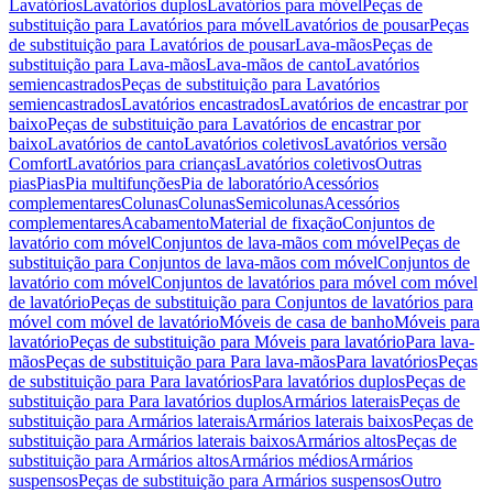
Lavatórios
Lavatórios duplos
Lavatórios para móvel
Peças de
substituição para Lavatórios para móvel
Lavatórios de pousar
Peças
de substituição para Lavatórios de pousar
Lava-mãos
Peças de
substituição para Lava-mãos
Lava-mãos de canto
Lavatórios
semiencastrados
Peças de substituição para Lavatórios
semiencastrados
Lavatórios encastrados
Lavatórios de encastrar por
baixo
Peças de substituição para Lavatórios de encastrar por
baixo
Lavatórios de canto
Lavatórios coletivos
Lavatórios versão
Comfort
Lavatórios para crianças
Lavatórios coletivos
Outras
pias
Pias
Pia multifunções
Pia de laboratório
Acessórios
complementares
Colunas
Colunas
Semicolunas
Acessórios
complementares
Acabamento
Material de fixação
Conjuntos de
lavatório com móvel
Conjuntos de lava-mãos com móvel
Peças de
substituição para Conjuntos de lava-mãos com móvel
Conjuntos de
lavatório com móvel
Conjuntos de lavatórios para móvel com móvel
de lavatório
Peças de substituição para Conjuntos de lavatórios para
móvel com móvel de lavatório
Móveis de casa de banho
Móveis para
lavatório
Peças de substituição para Móveis para lavatório
Para lava-
mãos
Peças de substituição para Para lava-mãos
Para lavatórios
Peças
de substituição para Para lavatórios
Para lavatórios duplos
Peças de
substituição para Para lavatórios duplos
Armários laterais
Peças de
substituição para Armários laterais
Armários laterais baixos
Peças de
substituição para Armários laterais baixos
Armários altos
Peças de
substituição para Armários altos
Armários médios
Armários
suspensos
Peças de substituição para Armários suspensos
Outro