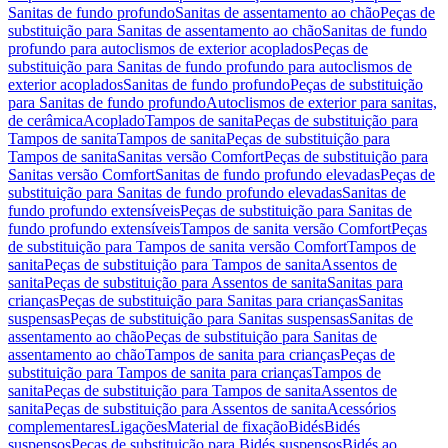
Sanitas de fundo profundo
Sanitas de assentamento ao chão
Peças de
substituição para Sanitas de assentamento ao chão
Sanitas de fundo
profundo para autoclismos de exterior acoplados
Peças de
substituição para Sanitas de fundo profundo para autoclismos de
exterior acoplados
Sanitas de fundo profundo
Peças de substituição
para Sanitas de fundo profundo
Autoclismos de exterior para sanitas,
de cerâmica
Acoplado
Tampos de sanita
Peças de substituição para
Tampos de sanita
Tampos de sanita
Peças de substituição para
Tampos de sanita
Sanitas versão Comfort
Peças de substituição para
Sanitas versão Comfort
Sanitas de fundo profundo elevadas
Peças de
substituição para Sanitas de fundo profundo elevadas
Sanitas de
fundo profundo extensíveis
Peças de substituição para Sanitas de
fundo profundo extensíveis
Tampos de sanita versão Comfort
Peças
de substituição para Tampos de sanita versão Comfort
Tampos de
sanita
Peças de substituição para Tampos de sanita
Assentos de
sanita
Peças de substituição para Assentos de sanita
Sanitas para
crianças
Peças de substituição para Sanitas para crianças
Sanitas
suspensas
Peças de substituição para Sanitas suspensas
Sanitas de
assentamento ao chão
Peças de substituição para Sanitas de
assentamento ao chão
Tampos de sanita para crianças
Peças de
substituição para Tampos de sanita para crianças
Tampos de
sanita
Peças de substituição para Tampos de sanita
Assentos de
sanita
Peças de substituição para Assentos de sanita
Acessórios
complementares
Ligações
Material de fixação
Bidés
Bidés
suspensos
Peças de substituição para Bidés suspensos
Bidés ao