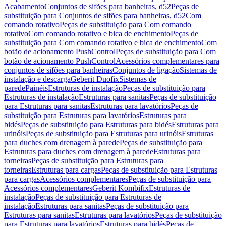
Acabamento
Conjuntos de sifões para banheiras, d52
Peças de
substituição para Conjuntos de sifões para banheiras, d52
Com
comando rotativo
Peças de substituição para Com comando
rotativo
Com comando rotativo e bica de enchimento
Peças de
substituição para Com comando rotativo e bica de enchimento
Com
botão de acionamento PushControl
Peças de substituição para Com
botão de acionamento PushControl
Acessórios complementares para
conjuntos de sifões para banheiras
Conjuntos de ligação
Sistemas de
instalação e descarga
Geberit Duofix
Sistemas de
parede
Painéis
Estruturas de instalação
Peças de substituição para
Estruturas de instalação
Estruturas para sanitas
Peças de substituição
para Estruturas para sanitas
Estruturas para lavatórios
Peças de
substituição para Estruturas para lavatórios
Estruturas para
bidés
Peças de substituição para Estruturas para bidés
Estruturas para
urinóis
Peças de substituição para Estruturas para urinóis
Estruturas
para duches com drenagem à parede
Peças de substituição para
Estruturas para duches com drenagem à parede
Estruturas para
torneiras
Peças de substituição para Estruturas para
torneiras
Estruturas para cargas
Peças de substituição para Estruturas
para cargas
Acessórios complementares
Peças de substituição para
Acessórios complementares
Geberit Kombifix
Estruturas de
instalação
Peças de substituição para Estruturas de
instalação
Estruturas para sanitas
Peças de substituição para
Estruturas para sanitas
Estruturas para lavatórios
Peças de substituição
para Estruturas para lavatórios
Estruturas para bidés
Peças de