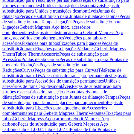
substituição para Tês
Uniões permanentes
Peças de substituição para
Uniões permanentes
Uniões e transições desmontáveis
Peças de
substituição para Uniões e transições desmontáveis
Juntas de
dilatação
Peças de substituição para Juntas de dilatação
Tampas
Peças
de substituição para Tampas
Ligações
Peças de substituição para
Ligações
Geberit Mapress Aço inox, acessórios
complementares
Peças de substituição para Geberit Mapress Aço
inox, acessórios complementares
Vedações para tubos e
acessórios
Fixações para tubos
Fixações para ligações
Peças de
substituição para Fixações para ligações
Vedantes
Geberit Mapress
Therm
Tubos Therm
Acessório
Peças de substituição para
Acessório
Pontas de abocardar
Peças de substituição para Pontas de
abocardar
Reduções
Peças de substituição para
Reduções
Curvas
Peças de substituição para Curvas
Tês
Peças de
substituição para Tês
Acessórios de transição permanentes
Peças de
substituição para Acessórios de transição permanentes
Uniões e
acessórios de transição desmontáveis
Peças de substituição para
Uniões e acessórios de transição desmontáveis
Juntas de
dilatação
Peças de substituição para Juntas de dilatação
Tampas
Peças
de substituição para Tampas
Ligações para aquecimento
Peças de
substituição para Ligações para aquecimento
Acessórios
complementares para Geberit Mapress Therm
Vedantes
Fixações para
tubos
Geberit Mapress Aço carbono
Geberit Mapress Aço
carbono
Peças de substituição para Geberit Mapress Aço
carbono
Tubos 1.0034
Tubos 1.0215
Pontas de tubo
Pontas de