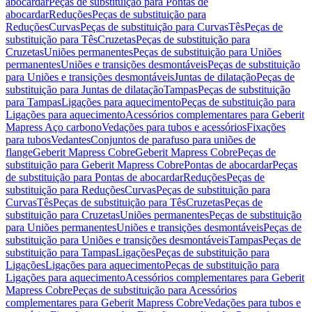
abocardar
Peças de substituição para Pontas de
abocardar
Reduções
Peças de substituição para
Reduções
Curvas
Peças de substituição para Curvas
Tês
Peças de
substituição para Tês
Cruzetas
Peças de substituição para
Cruzetas
Uniões permanentes
Peças de substituição para Uniões
permanentes
Uniões e transições desmontáveis
Peças de substituição
para Uniões e transições desmontáveis
Juntas de dilatação
Peças de
substituição para Juntas de dilatação
Tampas
Peças de substituição
para Tampas
Ligações para aquecimento
Peças de substituição para
Ligações para aquecimento
Acessórios complementares para Geberit
Mapress Aço carbono
Vedações para tubos e acessórios
Fixações
para tubos
Vedantes
Conjuntos de parafuso para uniões de
flange
Geberit Mapress Cobre
Geberit Mapress Cobre
Peças de
substituição para Geberit Mapress Cobre
Pontas de abocardar
Peças
de substituição para Pontas de abocardar
Reduções
Peças de
substituição para Reduções
Curvas
Peças de substituição para
Curvas
Tês
Peças de substituição para Tês
Cruzetas
Peças de
substituição para Cruzetas
Uniões permanentes
Peças de substituição
para Uniões permanentes
Uniões e transições desmontáveis
Peças de
substituição para Uniões e transições desmontáveis
Tampas
Peças de
substituição para Tampas
Ligações
Peças de substituição para
Ligações
Ligações para aquecimento
Peças de substituição para
Ligações para aquecimento
Acessórios complementares para Geberit
Mapress Cobre
Peças de substituição para Acessórios
complementares para Geberit Mapress Cobre
Vedações para tubos e