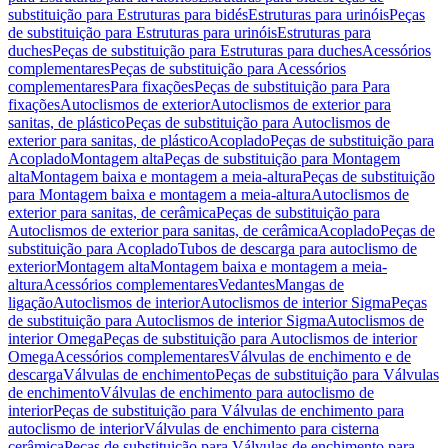
substituição para Estruturas para bidés
Estruturas para urinóis
Peças
de substituição para Estruturas para urinóis
Estruturas para
duches
Peças de substituição para Estruturas para duches
Acessórios
complementares
Peças de substituição para Acessórios
complementares
Para fixações
Peças de substituição para Para
fixações
Autoclismos de exterior
Autoclismos de exterior para
sanitas, de plástico
Peças de substituição para Autoclismos de
exterior para sanitas, de plástico
Acoplado
Peças de substituição para
Acoplado
Montagem alta
Peças de substituição para Montagem
alta
Montagem baixa e montagem a meia-altura
Peças de substituição
para Montagem baixa e montagem a meia-altura
Autoclismos de
exterior para sanitas, de cerâmica
Peças de substituição para
Autoclismos de exterior para sanitas, de cerâmica
Acoplado
Peças de
substituição para Acoplado
Tubos de descarga para autoclismo de
exterior
Montagem alta
Montagem baixa e montagem a meia-
altura
Acessórios complementares
Vedantes
Mangas de
ligação
Autoclismos de interior
Autoclismos de interior Sigma
Peças
de substituição para Autoclismos de interior Sigma
Autoclismos de
interior Omega
Peças de substituição para Autoclismos de interior
Omega
Acessórios complementares
Válvulas de enchimento e de
descarga
Válvulas de enchimento
Peças de substituição para Válvulas
de enchimento
Válvulas de enchimento para autoclismo de
interior
Peças de substituição para Válvulas de enchimento para
autoclismo de interior
Válvulas de enchimento para cisterna
cerâmica
Peças de substituição para Válvulas de enchimento para