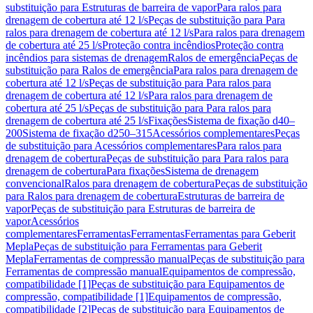
substituição para Estruturas de barreira de vapor
Para ralos para
drenagem de cobertura até 12 l/s
Peças de substituição para Para
ralos para drenagem de cobertura até 12 l/s
Para ralos para drenagem
de cobertura até 25 l/s
Proteção contra incêndios
Proteção contra
incêndios para sistemas de drenagem
Ralos de emergência
Peças de
substituição para Ralos de emergência
Para ralos para drenagem de
cobertura até 12 l/s
Peças de substituição para Para ralos para
drenagem de cobertura até 12 l/s
Para ralos para drenagem de
cobertura até 25 l/s
Peças de substituição para Para ralos para
drenagem de cobertura até 25 l/s
Fixações
Sistema de fixação d40–
200
Sistema de fixação d250–315
Acessórios complementares
Peças
de substituição para Acessórios complementares
Para ralos para
drenagem de cobertura
Peças de substituição para Para ralos para
drenagem de cobertura
Para fixações
Sistema de drenagem
convencional
Ralos para drenagem de cobertura
Peças de substituição
para Ralos para drenagem de cobertura
Estruturas de barreira de
vapor
Peças de substituição para Estruturas de barreira de
vapor
Acessórios
complementares
Ferramentas
Ferramentas
Ferramentas para Geberit
Mepla
Peças de substituição para Ferramentas para Geberit
Mepla
Ferramentas de compressão manual
Peças de substituição para
Ferramentas de compressão manual
Equipamentos de compressão,
compatibilidade [1]
Peças de substituição para Equipamentos de
compressão, compatibilidade [1]
Equipamentos de compressão,
compatibilidade [2]
Peças de substituição para Equipamentos de