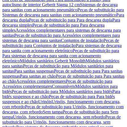
autoclismo de interior Geberit Sigma 12 cm
Sistemas de descarga
para sanitas com acionamento pneumático
Peças de substituição para
Sistemas de descarga para sanitas com acionamento pneumático
Para
descarga dupla
Peças de substituição para Para descarga dupla
Para
descarga simples
Peças de substituição para Para descarga
simples
Acessórios complementares para sistemas de descarga para
sanitas
Peças de substituição para Acessórios complementares para
sistemas de descarga para sanitas
Conjuntos de instalação
Peças de
substituição para Conjuntos de instalação
Para sistemas de descarga
para sanita com acionamento eletrónico
Peças de substituição para
Para sistemas de descarga para sanita com acionamento
eletrónico
Módulos sanitários Geberit Monolith
Módulos sanitários
para sanitas
Peças de substituição para Módulos sanitários para
sanitas
Para sanitas suspensas
Peças de substituição para Para sanitas
suspensas
Para sanitas ao chão
Peças de substituição para Para sanitas
ao chão
Acessórios complementares
Peças de substituição para
Acessórios complementares
Consumíveis
Módulos sanitários para
bidés
Peças de substituição para Módulos sanitários para bidés
Para
bidés suspensos e ao chão
Peças de substituição para Para bidés
suspensos e ao chão
Urinóis
Urinóis, funcionamento com descarga,
com rebordo
Peças de substituição para Urinóis, funcionamento com
descarga, com rebordo
Sem tampa
Peças de substituição para Sem
tampa
Urinóis, funcionamento com descarga, sem rebordo
Peças de
substituição para Urinóis, funcionamento com descarga, sem