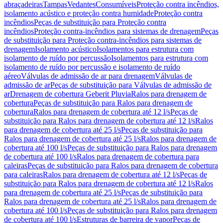
abraçadeiras
Tampas
Vedantes
Consumíveis
Proteção contra incêndios,
isolamento acústico e proteção contra humidade
Proteção contra
incêndios
Peças de substituição para Proteção contra
incêndios
Proteção contra-incêndios para sistemas de drenagem
Peças
de substituição para Proteção contra-incêndios para sistemas de
drenagem
Isolamento acústico
Isolamentos para estrutura com
isolamento de ruído por percussão
Isolamentos para estrutura com
isolamento de ruído por percussão e isolamento de ruído
aéreo
Válvulas de admissão de ar para drenagem
Válvulas de
admissão de ar
Peças de substituição para Válvulas de admissão de
ar
Drenagem de cobertura Geberit Pluvia
Ralos para drenagem de
cobertura
Peças de substituição para Ralos para drenagem de
cobertura
Ralos para drenagem de cobertura até 12 l/s
Peças de
substituição para Ralos para drenagem de cobertura até 12 l/s
Ralos
para drenagem de cobertura até 25 l/s
Peças de substituição para
Ralos para drenagem de cobertura até 25 l/s
Ralos para drenagem de
cobertura até 100 l/s
Peças de substituição para Ralos para drenagem
de cobertura até 100 l/s
Ralos para drenagem de cobertura para
caleiras
Peças de substituição para Ralos para drenagem de cobertura
para caleiras
Ralos para drenagem de cobertura até 12 l/s
Peças de
substituição para Ralos para drenagem de cobertura até 12 l/s
Ralos
para drenagem de cobertura até 25 l/s
Peças de substituição para
Ralos para drenagem de cobertura até 25 l/s
Ralos para drenagem de
cobertura até 100 l/s
Peças de substituição para Ralos para drenagem
de cobertura até 100 l/s
Estruturas de barreira de vapor
Peças de