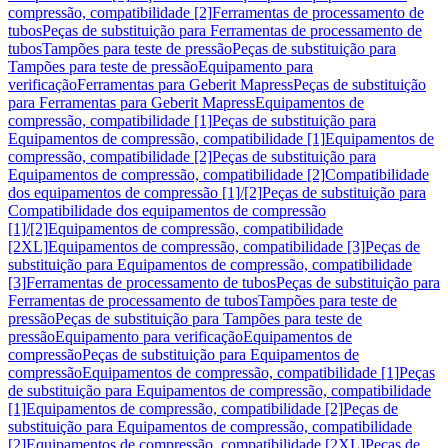
compressão, compatibilidade [2]
Ferramentas de processamento de
tubos
Peças de substituição para Ferramentas de processamento de
tubos
Tampões para teste de pressão
Peças de substituição para
Tampões para teste de pressão
Equipamento para
verificação
Ferramentas para Geberit Mapress
Peças de substituição
para Ferramentas para Geberit Mapress
Equipamentos de
compressão, compatibilidade [1]
Peças de substituição para
Equipamentos de compressão, compatibilidade [1]
Equipamentos de
compressão, compatibilidade [2]
Peças de substituição para
Equipamentos de compressão, compatibilidade [2]
Compatibilidade
dos equipamentos de compressão [1]/[2]
Peças de substituição para
Compatibilidade dos equipamentos de compressão
[1]/[2]
Equipamentos de compressão, compatibilidade
[2XL]
Equipamentos de compressão, compatibilidade [3]
Peças de
substituição para Equipamentos de compressão, compatibilidade
[3]
Ferramentas de processamento de tubos
Peças de substituição para
Ferramentas de processamento de tubos
Tampões para teste de
pressão
Peças de substituição para Tampões para teste de
pressão
Equipamento para verificação
Equipamentos de
compressão
Peças de substituição para Equipamentos de
compressão
Equipamentos de compressão, compatibilidade [1]
Peças
de substituição para Equipamentos de compressão, compatibilidade
[1]
Equipamentos de compressão, compatibilidade [2]
Peças de
substituição para Equipamentos de compressão, compatibilidade
[2]
Equipamentos de compressão, compatibilidade [2XL]
Peças de