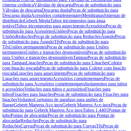
cisterna cerâmica
Válvulas de descarga
Peças de substituição para
Válvulas de descarga
Descarga dupla
Peças de substituição para
Descarga dupla
Acessórios complementares
Membranas
Sistemas de
distribuição
Geberit Mepla
Tubos tricompostos para água
potável
Tubos tricompostos para aquecimento
Acessórios
Peças de
substituição para Acessórios
Uniões
Peças de substituição para
Uniões
Reduções
Peças de substituição para Reduções
Ângulo
Peças
de substituição para Ângulo
Tês
Peças de substituição para
Tês
Uniões permanentes
Peças de substituição para Uniões
permanentes
Uniões e transições desmontáveis
Peças de substituição
para Uniões e transições desmontáveis
Tampas
Peças de substituição
para Tampas
Ligações
Peças de substituição para Ligações
Coletor
com ligação roscada
Peças de substituição para Coletor com ligação
roscada
Ligações para aquecimento
Peças de substituição para
Ligações para aquecimento
Acessórios complementares
Peças de
substituição para Acessórios complementares
Isolamentos para tubos
e acessórios
Vedações para tubos e acessórios
Fixações para
tubos
Fixações para ligações
Peças de substituição para Fixações para
ligações
Vedantes
Conjuntos de parafuso para uniões de
flange
Geberit Mapress Aço inox
Geberit Mapress Aço inox
Peças de
substituição para Geberit Mapress Aço inox
Tubos 1.4401
Pontas de
tubo
Pontas de abocardar
Peças de substituição para Pontas de
abocardar
Reduções
Peças de substituição para
Reduções
Curvas
Peças de substituição para Curvas
Tês
Peças de