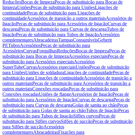
Reduções
Bocas de limpeza
Peças de substituição para Bocas de
limpeza
Uniões
Peças de substituição para Uniões
Ligações de
continuidade
Peças de substituição para Ligações de
continuidade
Acessórios de transição a outros materiais
Acessórios de
ligação
Peças de substituição para Acessórios de ligação
Curvas de
descarga
Peças de substituição para Curvas de descarga
Tubos de
ligação
Peças de substituição para Tubos de ligação
Acessórios
complementares
Abraçadeiras
Tampas
Consumíveis
Geberit
PE
Tubos
Acessórios
Peças de substituição para
Acessórios
Curvas
Forquilhas
Reduções
Bocas de limpeza
Peças de
substituição para Bocas de limpeza
Acessórios especiais
Peças de
substituição para Acessórios especiais
Acessórios
SuperTube
Curvas
Acessórios especiais
Uniões
Peças de substituição
para Uniões
Uniões de soldadura
Ligações de continuidade
Peças de
substituição para Ligações de continuidade
Acessórios de transição a
outros materiais
Peças de substituição para Acessórios de transição a
outros materiais
Conexões roscadas
Peças de substituição para
Conexões roscadas
Uniões de flange
Acessórios de ligação
Peças de
substituição para Acessórios de ligação
Curvas de descarga
Peças de
substituição para Curvas de descarga
Golas de sanita ao chão
Peças
de substituição para Golas de sanita ao chão
Tubos de ligação
Peças
de substituição para Tubos de ligação
Sifões curvos
Peças de
substituição para Sifões curvos
Sifões de sucção
Peças de substituição
para Sifões de sucção
Acessórios
complementares
Abraçadeiras
Fixações para