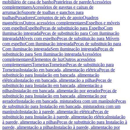
mobiliário de casa de banho
Prateleiras de parede
Acessórios
complementares
Acessórios de gavetas e caixas de
arrumação
Suporte de toalhas e ganchos para
toalhas
Puxadores
Conjuntos de pés de apoio
Quadros
magnéticos
Outros acessórios complementares
Espelhos e móveis
com espelho
Espelho
Peças de substituição para Espelho
Com
iluminação integrada
Peças de substituição para Com iluminação
integrada
Móveis com espelho
Peças de substituição para Móveis
com espelho
Com iluminação integrada
Peças de substituição para
Com iluminação integrada
Sem iluminação integrada
Peças de
substituição para Sem iluminação integrada
Acessórios
complementares
Elementos de luz
Outros acessórios
complementares
Torneiras
Torneiras
Peças de substituição para
Torneiras
Instalação em bancada, alimentação elétrica
Peças de
substituição para Instalação em bancada, alimentação
elétrica
Instalação em bancada, alimentação a pilhas
Peças de
substituição para Instalação em bancada, alimentação a
pilhas
Instalação em bancada, alimentação por gerador
Peças de
substituição para Instalação em bancada, alimentação por
gerador
Instalação em bancada, misturadora com um manípulo
Peças
de substituição para Instalação em bancada, misturadora com um
manípulo
Instalação à parede, alimentação elétrica
Peças de
substituição para Instalação à parede, alimentação elétrica
Instalação
à parede, alimentação a pilhas
Peças de substituição para Instalação à
parede, alimentação a pilhas
Instalação à parede, alimentação por