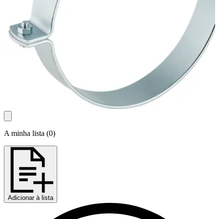
A minha lista
(
0
)
Adicionar à lista