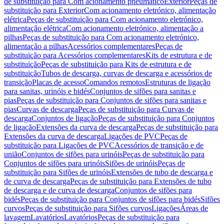
de substituição para Com acionamento pneumático
Exterior
Peças de
substituição para Exterior
Com acionamento eletrónico, alimentação
elétrica
Peças de substituição para Com acionamento eletrónico,
alimentação elétrica
Com acionamento eletrónico, alimentação a
pilhas
Peças de substituição para Com acionamento eletrónico,
alimentação a pilhas
Acessórios complementares
Peças de
substituição para Acessórios complementares
Kits de estrutura e de
substituição
Peças de substituição para Kits de estrutura e de
substituição
Tubos de descarga, curvas de descarga e acessórios de
transição
Placas de acesso
Comandos remotos
Estruturas de ligação
para sanitas, urinóis e bidés
Conjuntos de sifões para sanitas e
pias
Peças de substituição para Conjuntos de sifões para sanitas e
pias
Curvas de descarga
Peças de substituição para Curvas de
descarga
Conjuntos de ligação
Peças de substituição para Conjuntos
de ligação
Extensões da curva de descarga
Peças de substituição para
Extensões da curva de descarga
Ligações de PVC
Peças de
substituição para Ligações de PVC
Acessórios de transição e de
união
Conjuntos de sifões para urinóis
Peças de substituição para
Conjuntos de sifões para urinóis
Sifões de urinóis
Peças de
substituição para Sifões de urinóis
Extensões de tubo de descarga e
de curva de descarga
Peças de substituição para Extensões de tubo
de descarga e de curva de descarga
Conjuntos de sifões para
bidés
Peças de substituição para Conjuntos de sifões para bidés
Sifões
curvos
Peças de substituição para Sifões curvos
Ligações
Áreas de
lavagem
Lavatórios
Lavatórios
Peças de substituição para