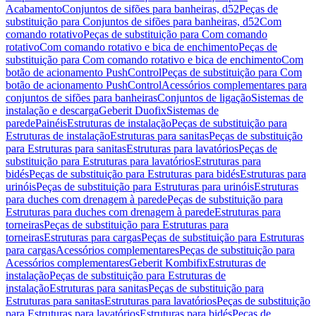
Acabamento
Conjuntos de sifões para banheiras, d52
Peças de
substituição para Conjuntos de sifões para banheiras, d52
Com
comando rotativo
Peças de substituição para Com comando
rotativo
Com comando rotativo e bica de enchimento
Peças de
substituição para Com comando rotativo e bica de enchimento
Com
botão de acionamento PushControl
Peças de substituição para Com
botão de acionamento PushControl
Acessórios complementares para
conjuntos de sifões para banheiras
Conjuntos de ligação
Sistemas de
instalação e descarga
Geberit Duofix
Sistemas de
parede
Painéis
Estruturas de instalação
Peças de substituição para
Estruturas de instalação
Estruturas para sanitas
Peças de substituição
para Estruturas para sanitas
Estruturas para lavatórios
Peças de
substituição para Estruturas para lavatórios
Estruturas para
bidés
Peças de substituição para Estruturas para bidés
Estruturas para
urinóis
Peças de substituição para Estruturas para urinóis
Estruturas
para duches com drenagem à parede
Peças de substituição para
Estruturas para duches com drenagem à parede
Estruturas para
torneiras
Peças de substituição para Estruturas para
torneiras
Estruturas para cargas
Peças de substituição para Estruturas
para cargas
Acessórios complementares
Peças de substituição para
Acessórios complementares
Geberit Kombifix
Estruturas de
instalação
Peças de substituição para Estruturas de
instalação
Estruturas para sanitas
Peças de substituição para
Estruturas para sanitas
Estruturas para lavatórios
Peças de substituição
para Estruturas para lavatórios
Estruturas para bidés
Peças de