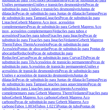
substituição para Tês
Uniões permanentes
Peças de substituição para
Uniões permanentes
Uniões e transições desmontáveis
Peças de
substituição para Uniões e transições desmontáveis
Juntas de
dilatação
Peças de substituição para Juntas de dilatação
Tampas
Peças
de substituição para Tampas
Ligações
Peças de substituição para
Ligações
Geberit Mapress Aço inox, acessórios
complementares
Peças de substituição para Geberit Mapress Aço
inox, acessórios complementares
Vedações para tubos e
acessórios
Fixações para tubos
Fixações para ligações
Peças de
substituição para Fixações para ligações
Vedantes
Geberit Mapress
Therm
Tubos Therm
Acessório
Peças de substituição para
Acessório
Pontas de abocardar
Peças de substituição para Pontas de
abocardar
Reduções
Peças de substituição para
Reduções
Curvas
Peças de substituição para Curvas
Tês
Peças de
substituição para Tês
Acessórios de transição permanentes
Peças de
substituição para Acessórios de transição permanentes
Uniões e
acessórios de transição desmontáveis
Peças de substituição para
Uniões e acessórios de transição desmontáveis
Juntas de
dilatação
Peças de substituição para Juntas de dilatação
Tampas
Peças
de substituição para Tampas
Ligações para aquecimento
Peças de
substituição para Ligações para aquecimento
Acessórios
complementares para Geberit Mapress Therm
Vedantes
Fixações para
tubos
Geberit Mapress Aço carbono
Geberit Mapress Aço
carbono
Peças de substituição para Geberit Mapress Aço
carbono
Tubos 1.0034
Tubos 1.0215
Pontas de tubo
Pontas de