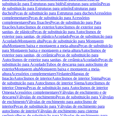
substituição para Estruturas para bidés
Estruturas para urinóis
Peças
de substituição para Estruturas para urinóis
Estruturas para
duches
Peças de substituição para Estruturas para duches
Acessórios
complementares
Peças de substituição para Acessórios
complementares
Para fixações
Peças de substituição para Para
fixações
Autoclismos de exterior
Autoclismos de exterior para
sanitas, de plástico
Peças de substituição para Autoclismos de
exterior para sanitas, de plástico
Acoplado
Peças de substituição para
Acoplado
Montagem alta
Peças de substituição para Montagem
alta
Montagem baixa e montagem a meia-altura
Peças de substituição
para Montagem baixa e montagem a meia-altura
Autoclismos de
exterior para sanitas, de cerâmica
Peças de substituição para
Autoclismos de exterior para sanitas, de cerâmica
Acoplado
Peças de
substituição para Acoplado
Tubos de descarga para autoclismo de
exterior
Montagem alta
Montagem baixa e montagem a meia-
altura
Acessórios complementares
Vedantes
Mangas de
ligação
Autoclismos de interior
Autoclismos de interior Sigma
Peças
de substituição para Autoclismos de interior Sigma
Autoclismos de
interior Omega
Peças de substituição para Autoclismos de interior
Omega
Acessórios complementares
Válvulas de enchimento e de
descarga
Válvulas de enchimento
Peças de substituição para Válvulas
de enchimento
Válvulas de enchimento para autoclismo de
interior
Peças de substituição para Válvulas de enchimento para
autoclismo de interior
Válvulas de enchimento para cisterna
cerâmica
Peças de substituição para Válvulas de enchimento para