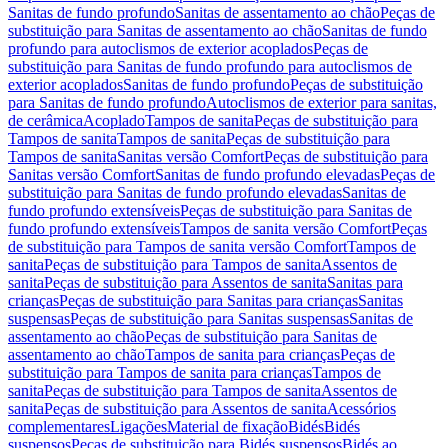
Sanitas de fundo profundo
Sanitas de assentamento ao chão
Peças de
substituição para Sanitas de assentamento ao chão
Sanitas de fundo
profundo para autoclismos de exterior acoplados
Peças de
substituição para Sanitas de fundo profundo para autoclismos de
exterior acoplados
Sanitas de fundo profundo
Peças de substituição
para Sanitas de fundo profundo
Autoclismos de exterior para sanitas,
de cerâmica
Acoplado
Tampos de sanita
Peças de substituição para
Tampos de sanita
Tampos de sanita
Peças de substituição para
Tampos de sanita
Sanitas versão Comfort
Peças de substituição para
Sanitas versão Comfort
Sanitas de fundo profundo elevadas
Peças de
substituição para Sanitas de fundo profundo elevadas
Sanitas de
fundo profundo extensíveis
Peças de substituição para Sanitas de
fundo profundo extensíveis
Tampos de sanita versão Comfort
Peças
de substituição para Tampos de sanita versão Comfort
Tampos de
sanita
Peças de substituição para Tampos de sanita
Assentos de
sanita
Peças de substituição para Assentos de sanita
Sanitas para
crianças
Peças de substituição para Sanitas para crianças
Sanitas
suspensas
Peças de substituição para Sanitas suspensas
Sanitas de
assentamento ao chão
Peças de substituição para Sanitas de
assentamento ao chão
Tampos de sanita para crianças
Peças de
substituição para Tampos de sanita para crianças
Tampos de
sanita
Peças de substituição para Tampos de sanita
Assentos de
sanita
Peças de substituição para Assentos de sanita
Acessórios
complementares
Ligações
Material de fixação
Bidés
Bidés
suspensos
Peças de substituição para Bidés suspensos
Bidés ao