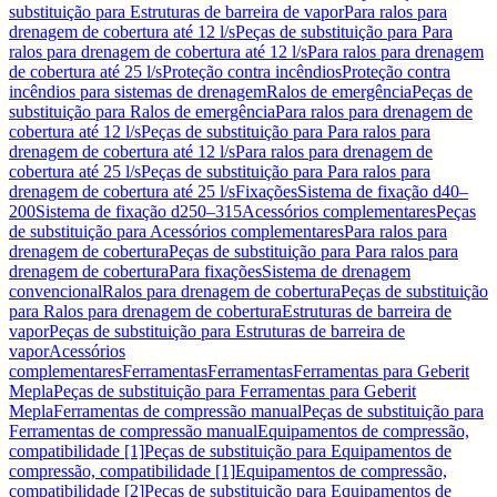
substituição para Estruturas de barreira de vapor
Para ralos para
drenagem de cobertura até 12 l/s
Peças de substituição para Para
ralos para drenagem de cobertura até 12 l/s
Para ralos para drenagem
de cobertura até 25 l/s
Proteção contra incêndios
Proteção contra
incêndios para sistemas de drenagem
Ralos de emergência
Peças de
substituição para Ralos de emergência
Para ralos para drenagem de
cobertura até 12 l/s
Peças de substituição para Para ralos para
drenagem de cobertura até 12 l/s
Para ralos para drenagem de
cobertura até 25 l/s
Peças de substituição para Para ralos para
drenagem de cobertura até 25 l/s
Fixações
Sistema de fixação d40–
200
Sistema de fixação d250–315
Acessórios complementares
Peças
de substituição para Acessórios complementares
Para ralos para
drenagem de cobertura
Peças de substituição para Para ralos para
drenagem de cobertura
Para fixações
Sistema de drenagem
convencional
Ralos para drenagem de cobertura
Peças de substituição
para Ralos para drenagem de cobertura
Estruturas de barreira de
vapor
Peças de substituição para Estruturas de barreira de
vapor
Acessórios
complementares
Ferramentas
Ferramentas
Ferramentas para Geberit
Mepla
Peças de substituição para Ferramentas para Geberit
Mepla
Ferramentas de compressão manual
Peças de substituição para
Ferramentas de compressão manual
Equipamentos de compressão,
compatibilidade [1]
Peças de substituição para Equipamentos de
compressão, compatibilidade [1]
Equipamentos de compressão,
compatibilidade [2]
Peças de substituição para Equipamentos de