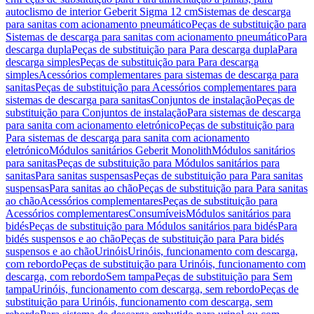
autoclismo de interior Geberit Sigma 12 cm
Sistemas de descarga
para sanitas com acionamento pneumático
Peças de substituição para
Sistemas de descarga para sanitas com acionamento pneumático
Para
descarga dupla
Peças de substituição para Para descarga dupla
Para
descarga simples
Peças de substituição para Para descarga
simples
Acessórios complementares para sistemas de descarga para
sanitas
Peças de substituição para Acessórios complementares para
sistemas de descarga para sanitas
Conjuntos de instalação
Peças de
substituição para Conjuntos de instalação
Para sistemas de descarga
para sanita com acionamento eletrónico
Peças de substituição para
Para sistemas de descarga para sanita com acionamento
eletrónico
Módulos sanitários Geberit Monolith
Módulos sanitários
para sanitas
Peças de substituição para Módulos sanitários para
sanitas
Para sanitas suspensas
Peças de substituição para Para sanitas
suspensas
Para sanitas ao chão
Peças de substituição para Para sanitas
ao chão
Acessórios complementares
Peças de substituição para
Acessórios complementares
Consumíveis
Módulos sanitários para
bidés
Peças de substituição para Módulos sanitários para bidés
Para
bidés suspensos e ao chão
Peças de substituição para Para bidés
suspensos e ao chão
Urinóis
Urinóis, funcionamento com descarga,
com rebordo
Peças de substituição para Urinóis, funcionamento com
descarga, com rebordo
Sem tampa
Peças de substituição para Sem
tampa
Urinóis, funcionamento com descarga, sem rebordo
Peças de
substituição para Urinóis, funcionamento com descarga, sem