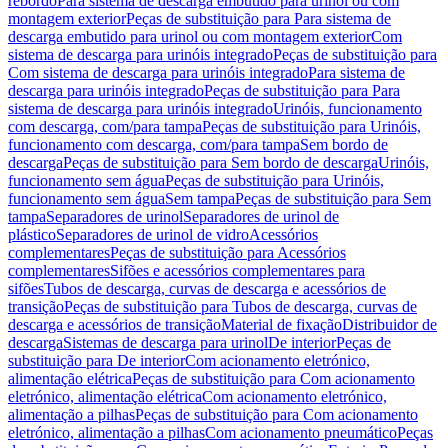
rebordo
Para sistema de descarga embutido para urinol ou com
montagem exterior
Peças de substituição para Para sistema de
descarga embutido para urinol ou com montagem exterior
Com
sistema de descarga para urinóis integrado
Peças de substituição para
Com sistema de descarga para urinóis integrado
Para sistema de
descarga para urinóis integrado
Peças de substituição para Para
sistema de descarga para urinóis integrado
Urinóis, funcionamento
com descarga, com/para tampa
Peças de substituição para Urinóis,
funcionamento com descarga, com/para tampa
Sem bordo de
descarga
Peças de substituição para Sem bordo de descarga
Urinóis,
funcionamento sem água
Peças de substituição para Urinóis,
funcionamento sem água
Sem tampa
Peças de substituição para Sem
tampa
Separadores de urinol
Separadores de urinol de
plástico
Separadores de urinol de vidro
Acessórios
complementares
Peças de substituição para Acessórios
complementares
Sifões e acessórios complementares para
sifões
Tubos de descarga, curvas de descarga e acessórios de
transição
Peças de substituição para Tubos de descarga, curvas de
descarga e acessórios de transição
Material de fixação
Distribuidor de
descarga
Sistemas de descarga para urinol
De interior
Peças de
substituição para De interior
Com acionamento eletrónico,
alimentação elétrica
Peças de substituição para Com acionamento
eletrónico, alimentação elétrica
Com acionamento eletrónico,
alimentação a pilhas
Peças de substituição para Com acionamento
eletrónico, alimentação a pilhas
Com acionamento pneumático
Peças