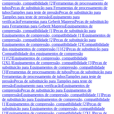
compressão, compatibilidade [2]
Ferramentas de processamento de
tubos
Peças de substituição para Ferramentas de processamento de
tubos
Tampões para teste de pressão
Peças de substituição para
Tampões para teste de pressão
Equipamento para
verificação
Ferramentas para Geberit Mapress
Peças de substituição
para Ferramentas para Geberit Mapress
Equipamentos de
compressão, compatibilidade [1]
Peças de substituição para
Equipamentos de compressão, compatibilidade [1]
Equipamentos de
compressão, compatibilidade [2]
Peças de substituição para
Equipamentos de compressão, compatibilidade [2]
Compatibilidade
dos equipamentos de compressão [1]/[2]
Peças de substituição para
Compatibilidade dos equipamentos de compressão
[1]/[2]
Equipamentos de compressão, compatibilidade
[2XL]
Equipamentos de compressão, compatibilidade [3]
Peças de
substituição para Equipamentos de compressão, compatibilidade
[3]
Ferramentas de processamento de tubos
Peças de substituição para
Ferramentas de processamento de tubos
Tampões para teste de
pressão
Peças de substituição para Tampões para teste de
pressão
Equipamento para verificação
Equipamentos de
compressão
Peças de substituição para Equipamentos de
compressão
Equipamentos de compressão, compatibilidade [1]
Peças
de substituição para Equipamentos de compressão, compatibilidade
[1]
Equipamentos de compressão, compatibilidade [2]
Peças de
substituição para Equipamentos de compressão, compatibilidade
[2]
Equipamentos de compressão, compatibilidade [2XL]
Peças de