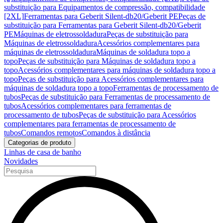
substituição para Equipamentos de compressão, compatibilidade
[2XL]
Ferramentas para Geberit Silent-db20/Geberit PE
Peças de
substituição para Ferramentas para Geberit Silent-db20/Geberit
PE
Máquinas de eletrossoldadura
Peças de substituição para
Máquinas de eletrossoldadura
Acessórios complementares para
máquinas de eletrossoldadura
Máquinas de soldadura topo a
topo
Peças de substituição para Máquinas de soldadura topo a
topo
Acessórios complementares para máquinas de soldadura topo a
topo
Peças de substituição para Acessórios complementares para
máquinas de soldadura topo a topo
Ferramentas de processamento de
tubos
Peças de substituição para Ferramentas de processamento de
tubos
Acessórios complementares para ferramentas de
processamento de tubos
Peças de substituição para Acessórios
complementares para ferramentas de processamento de
tubos
Comandos remotos
Comandos à distância
Categorias de produto
Linhas de casa de banho
Novidades