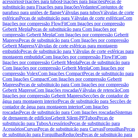
acessórios
Fixações para tubos
Fixações para ligações
Peças de
substituição para Fixações para ligações
Vedantes
Conjuntos de
parafuso para uniões de flange
Válvulas para tubos
Válvulas de corte
esféricas
Peças de substituição para Válvulas de corte esféricas
Com
ligações por compressão FlowFit
Com ligações por compressão
Geberit Mepla
Peças de substituição para Com ligações por
compressão Geberit Mepla
Com ligações por compressão Geberit
Mapress
Peças de substituição para Com ligações por compressão
Geberit Mapress
Válvulas de corte esféricas para montagem
embutido
Peças de substituição para Válvulas de corte esféricas para
montagem embutido
Com ligações por compressão FlowFit
Com
ligações por compressão Geberit Mepla
Peças de substituição para
Com ligações por compressão Geberit Mepla
Com ligações por
compressão Volex
Com ligações Compact
Peças de substituição para
Com ligações Compact
Com ligações por compressão Geberit
Mapress
Peças de substituição para Com ligações por compressão
Geberit Mapress
Com ligações roscadas
Válvulas de retenção
Com
ligações por compressão Geberit Mapress
Secções de contador de
água para montagem interior
Peças de substituição para Secções de
contador de água para montagem interior
Com ligações
roscadas
Peças de substituição para Com ligações roscadas
Sistemas
de drenagem de edifícios
Geberit Silent-PP
Tubos
Peças de
substituição para Tubos
Acessórios
Peças de substituição para
Acessórios
Curvas
Peças de substituição para Curvas
Forquilhas
Peças
de substituição para Forquilhas
Reduções
Peças de substituição para