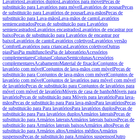
Lavatórios
Lavatórios duplos
Lavatórios para móvel
Peças de
substituição para Lavatórios para móvel
Lavatórios de pousar
Peças
de substituição para Lavatórios de pousar
Lava-mãos
Peças de
substituição para Lava-mãos
Lava-mãos de canto
Lavatórios
semiencastrados
Peças de substituição para Lavatórios
semiencastrados
Lavatórios encastrados
Lavatórios de encastrar por
baixo
Peças de substituição para Lavatórios de encastrar por
baixo
Lavatórios de canto
Lavatórios coletivos
Lavatórios versão
Comfort
Lavatórios para crianças
Lavatórios coletivos
Outras
pias
Pias
Pia multifunções
Pia de laboratório
Acessórios
complementares
Colunas
Colunas
Semicolunas
Acessórios
complementares
Acabamento
Material de fixação
Conjuntos de
lavatório com móvel
Conjuntos de lava-mãos com móvel
Peças de
substituição para Conjuntos de lava-mãos com móvel
Conjuntos de
lavatório com móvel
Conjuntos de lavatórios para móvel com móvel
de lavatório
Peças de substituição para Conjuntos de lavatórios para
móvel com móvel de lavatório
Móveis de casa de banho
Móveis para
lavatório
Peças de substituição para Móveis para lavatório
Para lava-
mãos
Peças de substituição para Para lava-mãos
Para lavatórios
Peças
de substituição para Para lavatórios
Para lavatórios duplos
Peças de
substituição para Para lavatórios duplos
Armários laterais
Peças de
substituição para Armários laterais
Armários laterais baixos
Peças de
substituição para Armários laterais baixos
Armários altos
Peças de
substituição para Armários altos
Armários médios
Armários
suspensos
Peças de substituição para Armários suspensos
Outro