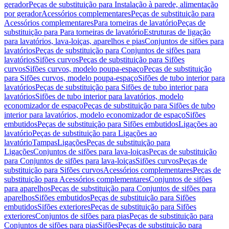
gerador
Peças de substituição para Instalação à parede, alimentação
por gerador
Acessórios complementares
Peças de substituição para
Acessórios complementares
Para torneiras de lavatório
Peças de
substituição para Para torneiras de lavatório
Estruturas de ligação
para lavatórios, lava-loiças, aparelhos e pias
Conjuntos de sifões para
lavatórios
Peças de substituição para Conjuntos de sifões para
lavatórios
Sifões curvos
Peças de substituição para Sifões
curvos
Sifões curvos, modelo poupa-espaço
Peças de substituição
para Sifões curvos, modelo poupa-espaço
Sifões de tubo interior para
lavatórios
Peças de substituição para Sifões de tubo interior para
lavatórios
Sifões de tubo interior para lavatórios, modelo
economizador de espaço
Peças de substituição para Sifões de tubo
interior para lavatórios, modelo economizador de espaço
Sifões
embutidos
Peças de substituição para Sifões embutidos
Ligações ao
lavatório
Peças de substituição para Ligações ao
lavatório
Tampas
Ligações
Peças de substituição para
Ligações
Conjuntos de sifões para lava-loiças
Peças de substituição
para Conjuntos de sifões para lava-loiças
Sifões curvos
Peças de
substituição para Sifões curvos
Acessórios complementares
Peças de
substituição para Acessórios complementares
Conjuntos de sifões
para aparelhos
Peças de substituição para Conjuntos de sifões para
aparelhos
Sifões embutidos
Peças de substituição para Sifões
embutidos
Sifões exteriores
Peças de substituição para Sifões
exteriores
Conjuntos de sifões para pias
Peças de substituição para
Conjuntos de sifões para pias
Sifões
Peças de substituição para