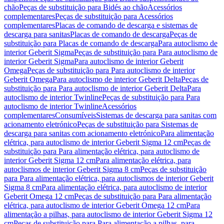
chão
Peças de substituição para Bidés ao chão
Acessórios
complementares
Peças de substituição para Acessórios
complementares
Placas de comando de descarga e sistemas de
descarga para sanitas
Placas de comando de descarga
Peças de
substituição para Placas de comando de descarga
Para autoclismo de
interior Geberit Sigma
Peças de substituição para Para autoclismo de
interior Geberit Sigma
Para autoclismo de interior Geberit
Omega
Peças de substituição para Para autoclismo de interior
Geberit Omega
Para autoclismo de interior Geberit Delta
Peças de
substituição para Para autoclismo de interior Geberit Delta
Para
autoclismo de interior Twinline
Peças de substituição para Para
autoclismo de interior Twinline
Acessórios
complementares
Consumíveis
Sistemas de descarga para sanitas com
acionamento eletrónico
Peças de substituição para Sistemas de
descarga para sanitas com acionamento eletrónico
Para alimentação
elétrica, para autoclismo de interior Geberit Sigma 12 cm
Peças de
substituição para Para alimentação elétrica, para autoclismo de
interior Geberit Sigma 12 cm
Para alimentação elétrica, para
autoclismos de interior Geberit Sigma 8 cm
Peças de substituição
para Para alimentação elétrica, para autoclismos de interior Geberit
Sigma 8 cm
Para alimentação elétrica, para autoclismo de interior
Geberit Omega 12 cm
Peças de substituição para Para alimentação
elétrica, para autoclismo de interior Geberit Omega 12 cm
Para
alimentação a pilhas, para autoclismo de interior Geberit Sigma 12
cm
Peças de substituição para Para alimentação a pilhas, para