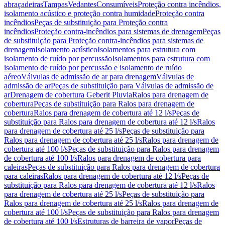
abraçadeiras
Tampas
Vedantes
Consumíveis
Proteção contra incêndios,
isolamento acústico e proteção contra humidade
Proteção contra
incêndios
Peças de substituição para Proteção contra
incêndios
Proteção contra-incêndios para sistemas de drenagem
Peças
de substituição para Proteção contra-incêndios para sistemas de
drenagem
Isolamento acústico
Isolamentos para estrutura com
isolamento de ruído por percussão
Isolamentos para estrutura com
isolamento de ruído por percussão e isolamento de ruído
aéreo
Válvulas de admissão de ar para drenagem
Válvulas de
admissão de ar
Peças de substituição para Válvulas de admissão de
ar
Drenagem de cobertura Geberit Pluvia
Ralos para drenagem de
cobertura
Peças de substituição para Ralos para drenagem de
cobertura
Ralos para drenagem de cobertura até 12 l/s
Peças de
substituição para Ralos para drenagem de cobertura até 12 l/s
Ralos
para drenagem de cobertura até 25 l/s
Peças de substituição para
Ralos para drenagem de cobertura até 25 l/s
Ralos para drenagem de
cobertura até 100 l/s
Peças de substituição para Ralos para drenagem
de cobertura até 100 l/s
Ralos para drenagem de cobertura para
caleiras
Peças de substituição para Ralos para drenagem de cobertura
para caleiras
Ralos para drenagem de cobertura até 12 l/s
Peças de
substituição para Ralos para drenagem de cobertura até 12 l/s
Ralos
para drenagem de cobertura até 25 l/s
Peças de substituição para
Ralos para drenagem de cobertura até 25 l/s
Ralos para drenagem de
cobertura até 100 l/s
Peças de substituição para Ralos para drenagem
de cobertura até 100 l/s
Estruturas de barreira de vapor
Peças de