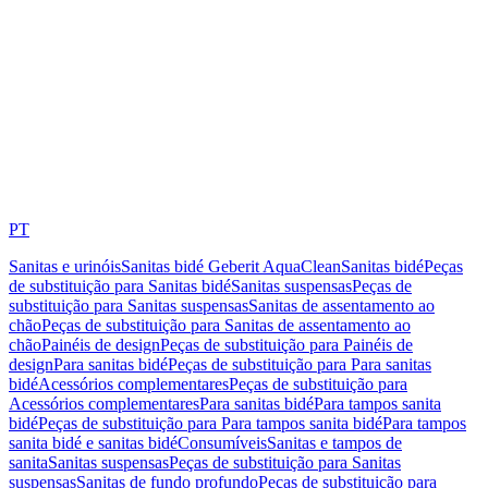
PT
Sanitas e urinóis
Sanitas bidé Geberit AquaClean
Sanitas bidé
Peças
de substituição para Sanitas bidé
Sanitas suspensas
Peças de
substituição para Sanitas suspensas
Sanitas de assentamento ao
chão
Peças de substituição para Sanitas de assentamento ao
chão
Painéis de design
Peças de substituição para Painéis de
design
Para sanitas bidé
Peças de substituição para Para sanitas
bidé
Acessórios complementares
Peças de substituição para
Acessórios complementares
Para sanitas bidé
Para tampos sanita
bidé
Peças de substituição para Para tampos sanita bidé
Para tampos
sanita bidé e sanitas bidé
Consumíveis
Sanitas e tampos de
sanita
Sanitas suspensas
Peças de substituição para Sanitas
suspensas
Sanitas de fundo profundo
Peças de substituição para