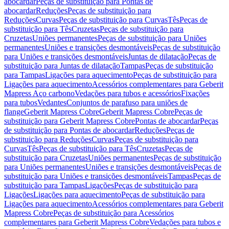
abocardar
Peças de substituição para Pontas de
abocardar
Reduções
Peças de substituição para
Reduções
Curvas
Peças de substituição para Curvas
Tês
Peças de
substituição para Tês
Cruzetas
Peças de substituição para
Cruzetas
Uniões permanentes
Peças de substituição para Uniões
permanentes
Uniões e transições desmontáveis
Peças de substituição
para Uniões e transições desmontáveis
Juntas de dilatação
Peças de
substituição para Juntas de dilatação
Tampas
Peças de substituição
para Tampas
Ligações para aquecimento
Peças de substituição para
Ligações para aquecimento
Acessórios complementares para Geberit
Mapress Aço carbono
Vedações para tubos e acessórios
Fixações
para tubos
Vedantes
Conjuntos de parafuso para uniões de
flange
Geberit Mapress Cobre
Geberit Mapress Cobre
Peças de
substituição para Geberit Mapress Cobre
Pontas de abocardar
Peças
de substituição para Pontas de abocardar
Reduções
Peças de
substituição para Reduções
Curvas
Peças de substituição para
Curvas
Tês
Peças de substituição para Tês
Cruzetas
Peças de
substituição para Cruzetas
Uniões permanentes
Peças de substituição
para Uniões permanentes
Uniões e transições desmontáveis
Peças de
substituição para Uniões e transições desmontáveis
Tampas
Peças de
substituição para Tampas
Ligações
Peças de substituição para
Ligações
Ligações para aquecimento
Peças de substituição para
Ligações para aquecimento
Acessórios complementares para Geberit
Mapress Cobre
Peças de substituição para Acessórios
complementares para Geberit Mapress Cobre
Vedações para tubos e