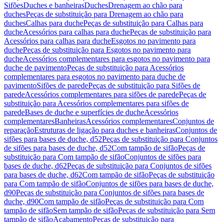
Sifões
Duches e banheiras
Duches
Drenagem ao chão para
duches
Peças de substituição para Drenagem ao chão para
duches
Calhas para duche
Peças de substituição para Calhas para
duche
Acessórios para calhas para duche
Peças de substituição para
Acessórios para calhas para duche
Esgotos no pavimento para
duche
Peças de substituição para Esgotos no pavimento para
duche
Acessórios complementares para esgotos no pavimento para
duche de pavimento
Peças de substituição para Acessórios
complementares para esgotos no pavimento para duche de
pavimento
Sifões de parede
Peças de substituição para Sifões de
parede
Acessórios complementares para sifões de parede
Peças de
substituição para Acessórios complementares para sifões de
parede
Bases de duche e superfícies de duche
Acessórios
complementares
Banheiras
Acessórios complementares
Conjuntos de
reparação
Estruturas de ligação para duches e banheiras
Conjuntos de
sifões para bases de duche, d52
Peças de substituição para Conjuntos
de sifões para bases de duche, d52
Com tampão de sifão
Peças de
substituição para Com tampão de sifão
Conjuntos de sifões para
bases de duche, d62
Peças de substituição para Conjuntos de sifões
para bases de duche, d62
Com tampão de sifão
Peças de substituição
para Com tampão de sifão
Conjuntos de sifões para bases de duche,
d90
Peças de substituição para Conjuntos de sifões para bases de
duche, d90
Com tampão de sifão
Peças de substituição para Com
tampão de sifão
Sem tampão de sifão
Peças de substituição para Sem
tampão de sifão
Acabamento
Peças de substituição para